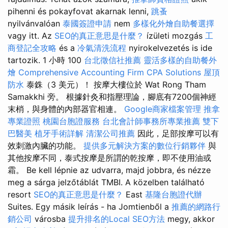
pihenni és pokayfovat akarnak lenni,
跳蚤
nyilvánvalóan
泰國簽證申請
nem
多樣化外燴自助餐選擇
vagy itt. Az
SEO的真正意思是什麼？
ízületi mozgás
工
商登記全攻略
és a
冷氣清洗流程
nyirokelvezetés is ide
tartozik. 1 小時 100
台北徵信社推薦
靈活多樣的自助餐外
燴
Comprehensive Accounting Firm CPA Solutions
屋頂
防水
泰銖（3 美元）！ 按摩大樓位於 Wat Rong Tham
Samakkhi 旁。 根據針灸和指壓理論，腳底有7200個神經
末梢，與身體的內部器官相連。
Google商家檔案管理
推拿
專業證照
桃園台胞證服務
台北會計師事務所專業推薦
雙下
巴醫美
植牙手術詳解
清潔公司推薦
因此，足部按摩可以有
效刺激內臟的功能。
提供多元解決方案的數位行銷夥伴
與
其他按摩不同，泰式按摩是所謂的乾按摩，即不使用油或
霜。 Be kell lépnie az udvarra, majd jobbra, és nézze
meg a sárga jelzőtáblát TMBI. A közelben található
resort
SEO的真正意思是什麼？
East
基隆台胞證代辦
Suites. Egy másik leírás - ha Jomtienből a
推薦的網路行
銷公司
városba
提升排名的Local SEO方法
megy, akkor