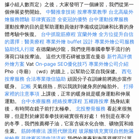
據小組人數而定）之後，大家發明了一個練習，我們從第一
個伸展姿勢開始。
中醫推拿技術
按摩專業教學
台北高級外
燴服務體驗
菲律賓簽證
全瓷冠的優勢
台中運動按摩服務
運動按摩的目的是幫助運動員做好準備或從訓練和比賽的身
體考驗中恢復。
台中抓龍筋療程
宜蘭外燴
全方位提升自信
的選擇：醫美療程
專業外燴 buffet 設計
專業外燴公司服務
協助找人行蹤
在德蘭納沙龍，我們使用泰國拳擊手流行的
薄荷口味按摩油。 這些大理石碑被放置在曼谷
新竹高評價
外燴方案
Vat
On-page SEO優化技巧
專業外燴公司介紹
Pho（寺廟）（wd）的牆上，以幫助公眾自我保健。
西屯
按摩服務
合法專業徵信協助
頑固分子在訓練前將跑步當作
暖身。
記帳
天氣很熱，所以我跳到健身房的輪胎外。
打掃
家裡的注意事項
上課後，正常的暖身就是暖身運動和伸展
運動。
台中水療服務
經絡按摩課程
五權路按摩
熱身結束
後，有時間在鏡子前打太極拳。
北投整骨服務
看起來很無
聊，但是對於練習泰拳技術確實很有好處！ 特別是在寒冷
的冬季，我們推薦椰子油，它富含碳水化合物、礦物質和維
生素。
筋師傅療法
護照代辦流程
玻尿酸填充實現自然飽滿
的輪廓
菲律賓簽證申請流程
我們的蘆薈和海藻凝膠可以單