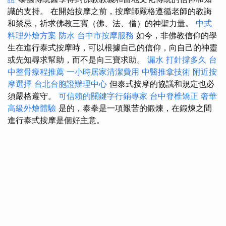
識的支持。 在開始按摩之前，按摩師嚴格遵循老師的教誨
和禁忌，祈求佛教三寶（佛、法、僧）的神聖力量。
中式
料理外燴方案
防水
台中市按摩服務
如今，非佛教信仰的學
生在進行泰式按摩時，可以根據自己的信仰，向自己的神靈
或先知尋求幫助，而不是向三寶求助。
漏水 打針撐多久
台
中整骨療程推薦
一小時居家清潔費用
中醫推拿技術
附近按
摩選擇
台北台胞證辦理中心
但泰式按摩的協議和規定也必
須嚴格遵守。
可信賴的關鍵字行銷專家
台中脊椎矯正
奢華
高級外燴體驗
是的，泰拳是一項艱苦的鍛煉，在鍛煉之間
進行泰式按摩是個好主意。