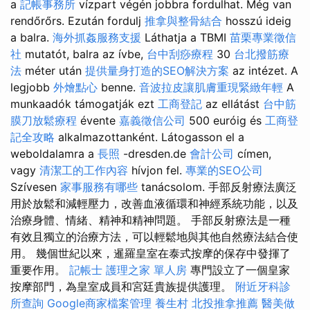
a
記帳事務所
vízpart végén jobbra fordulhat. Még van
rendőrőrs. Ezután fordulj
推拿與整骨結合
hosszú ideig
a balra.
海外抓姦服務支援
Láthatja a TBMI
苗栗專業徵信
社
mutatót, balra az ívbe,
台中刮痧療程
30
台北撥筋療
法
méter után
提供量身打造的SEO解決方案
az intézet. A
legjobb
外燴點心
benne.
音波拉皮讓肌膚重現緊緻年輕
A
munkaadók támogatják ezt
工商登記
az ellátást
台中筋
膜刀放鬆療程
évente
嘉義徵信公司
500 euróig és
工商登
記全攻略
alkalmazottanként. Látogasson el a
weboldalamra a
長照
-dresden.de
會計公司
címen,
vagy
清潔工的工作內容
hívjon fel.
專業的SEO公司
Szívesen
家事服務有哪些
tanácsolom. 手部反射療法廣泛
用於放鬆和減輕壓力，改善血液循環和神經系統功能，以及
治療身體、情緒、精神和精神問題。 手部反射療法是一種
有效且獨立的治療方法，可以輕鬆地與其他自然療法結合使
用。 幾個世紀以來，暹羅皇室在泰式按摩的保存中發揮了
重要作用。
記帳士
護理之家 單人房
專門設立了一個皇家
按摩部門，為皇室成員和宮廷貴族提供護理。
附近牙科診
所查詢
Google商家檔案管理
養生村
北投推拿推薦
醫美做