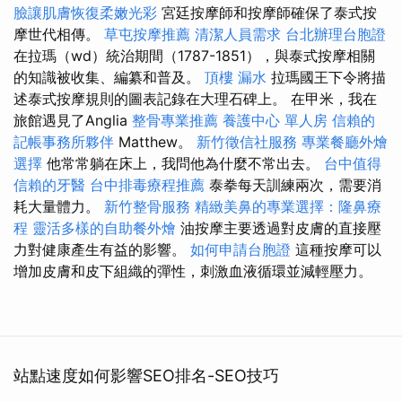
臉讓肌膚恢復柔嫩光彩
宮廷按摩師和按摩師確保了泰式按
摩世代相傳。
草屯按摩推薦
清潔人員需求
台北辦理台胞證
在拉瑪（wd）統治期間（1787-1851），與泰式按摩相關
的知識被收集、編纂和普及。
頂樓 漏水
拉瑪國王下令將描
述泰式按摩規則的圖表記錄在大理石碑上。 在甲米，我在
旅館遇見了Anglia
整骨專業推薦
養護中心 單人房
信賴的
記帳事務所夥伴
Matthew。
新竹徵信社服務
專業餐廳外燴
選擇
他常常躺在床上，我問他為什麼不常出去。
台中值得
信賴的牙醫
台中排毒療程推薦
泰拳每天訓練兩次，需要消
耗大量體力。
新竹整骨服務
精緻美鼻的專業選擇：隆鼻療
程
靈活多樣的自助餐外燴
油按摩主要透過對皮膚的直接壓
力對健康產生有益的影響。
如何申請台胞證
這種按摩可以
增加皮膚和皮下組織的彈性，刺激血液循環並減輕壓力。
站點速度如何影響SEO排名-SEO技巧