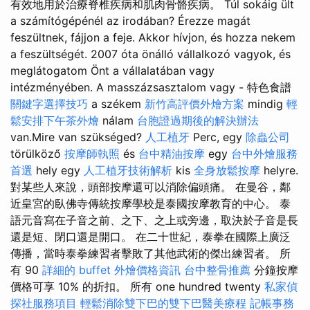
有效地用於治療脊椎疾病和肌肉骨骼疾病。 Túl sokáig ült
a számítógépénél az irodában? Érezze magát
feszültnek, fájjon a feje. Akkor hívjon, és hozza nekem
a feszültségét. 2007 óta önálló vállalkozó vagyok, és
meglátogatom Önt a vállalatában vagy
intézményében. A masszázsasztalom vagy - 特色食譜
關鍵字選擇技巧
a székem
新竹高評價外燴方案
mindig
輕
鬆安排下午茶外燴
nálam
台胞證過期後的解決辦法
van.Mire van szükséged?
人工植牙
Perc, egy
除蟲公司
törülköző
按摩師執照
és
台中精油按摩
egy
台中外燴服務
首選
hely egy
人工植牙技術解析
kis
全身放鬆按摩
helyre.
對某些人來說，頭部按摩還可以消除偏頭痛。 在曼谷，鄰
近皇宮的臥佛寺傳統按摩學校是泰國按摩教育的中心。 泰
語元音寫在子音之前、之下、之上或旁邊，取決於子音是長
還是短、閉口還是開口。 在二十世紀，泰拳在國際上廣泛
傳播，當時泰拳練習者擊敗了其他武術的傑出練習者。 所
有 90
詳細的 buffet 外燴價格資訊
台中整骨推薦
分鐘按摩
價格可享 10% 的折扣。 所有 one hundred twenty
私家偵
探社服務項目
輕鬆消除雙下巴的雙下巴醫美療程
記帳事務