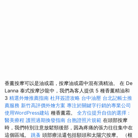
香薰按摩可以是油或霜，按摩油或霜中混有滴精油。 在 De
Lanna 泰式按摩沙龍中，我們為客人提供 5 種香薰精油和
3
精選外燴推薦指南
杜拜簽證攻略
台中油壓
台北記帳士推
薦服務
新竹高評價外燴方案
專注於關鍵字行銷的專業公司
使用WordPress建站
種香薰霜。
全方位提升自信的選擇：
醫美療程
護照過期換發指南
台胞證照片規範
在頭部按摩
時，我們特別注意放鬆頸後部，因為疼痛的張力往往集中在
這個區域。
跳蚤
頭部療法還包括額頭和太陽穴按摩。 （根