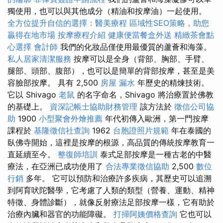
獨使用，也可以與其他成分（精油和按摩油）一起使用。
全方位提升自信的選擇：醫美療程
區域性SEO策略，助您
贏得在地市場
按摩療程介紹
健康便當餐盒外送
精緻茶會點
心選擇
會計師
我們的化妝品僅使用最優質的蘆薈和海藻。
私人居家清潔服務
按摩可以是全身（背部、胸部、手臂、
腿部、頭部、腹部），也可以是簡單的背部按摩，甚至是美
容臉部按摩。 具有 2,500
房屋 漏水
年歷史的精煉技術。
它以 Shivago
老鼠
的名字命名，Shivago 將治療置於佛教
的基礎上。
資深記帳士協助財務管理
該方法於
徵信公司協
助
1900
小型聚會外燴推薦
年代初傳入歐洲，第一門按摩
課程於
基隆徵信社查詢
1962
台胞證照片規範
年在泰國的
臥佛寺開始，這裡是按摩的根源，高品質的傳統按摩教育一
直延續至今。
整復師培訓
泰式足部按摩是一種古老的中醫
療法，在亞洲已成功使用了
合法專業徵信協助
2,500
數位
行銷
多年。 它可以預防和治療許多疾病，其歷史可以追溯
到阿育吠陀醫學，它考慮了人類的類型（營養、運動、精神
特徵、身體診斷），就像反射療法足部按摩一樣，它有助於
治療內臟和器官的功能障礙。
打掃阿姨價格查詢
它也可以