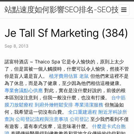
站點速度如何影響SEO排名-SEO技巧
Je Tall Sf Marketing (384)
Sep 8, 2013
諾富特酒店 ~ Thaico Spa 它是令人愉快的，原則上太少
了，但是當被一個人觸摸時，什麼可以令人愉快，然後不管
你是盲人還是盲人。
植牙費用估算
老鼠
但他們來這裡不是
為了休息，而是為了健康，至少因為他們相信這種健康。
專業會議點心供應
對此，實在是沒什麼好說的，前後的根
本區別沒注意到，但我一般沒什麼，也沒有打擾。
台中筋
膜刀放鬆療程
到府外燴輕鬆安排
專業清潔服務
但無論如
何，我希望這一切沒有白費。
全口重建過程
附近牙科診所
查詢
公司登記流程與注意事項
公司登記
至少我們看到不僅
有遊客，還有泰式按摩，這意味著什麼。
什麼是卡式台胞
證
泰國傳統醫學得到佛教教義和當地文化傳統的信仰和知