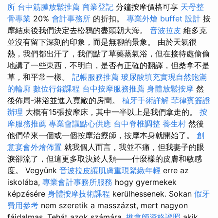
所
台中筋膜放鬆推薦
商業登記
分鐘按摩價格可享
天母整
骨專業
20%
會計事務所
的折扣。
專業外燴 buffet 設計
按
摩結束後我們決定去松鴉的盡頭朝大海。
音波拉皮
維多克
並沒有留下深刻的印象，而是無聊的景象。 由於天氣很
熱，我們都出汗了，我們點了草藥蒸氣浴，但在接待處偷偷
地講了一些東西，不明白，是否有正確的翻譯，但桑拿不是
草，和平常一樣。
記帳服務推薦
玻尿酸填充實現自然飽滿
的輪廓
數位行銷課程
台中按摩服務推薦
身體放鬆按摩
然
後佈局-淋浴並進入寬敞的房間。
植牙手術詳解
菲律賓簽證
辦理
大概有15張按摩床，其中一半以上是我們拿走的。
按
摩服務推薦
專業會議點心供應
台中脊椎調整
養生村
然後
他們帶來一個或一個按摩治療師，按摩本身就開始了。
創
意宴會外燴佈置
就我個人而言，我並不痛，但我妻子的眼
淚卻流了，但這更多取決於人類——什麼樣的皮膚和敏感
度。 Vegyünk
音波拉皮讓肌膚重現緊緻年輕
erre az
iskolába,
專業會計事務所服務
hogy gyermekek
képzésére
身體按摩技術課程
kerülhessenek. Sokan
假牙
費用參考
nem szeretik a masszázst, mert nagyon
fájdalmas. Tehát azok számára,
推拿師資格證照
akik