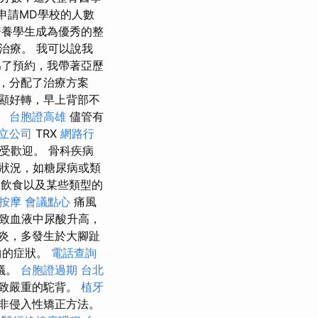
申請MD學校的人數
培養學生成為優秀的整
治療。 我可以說我
了預約，我帶著亞歷
眼，分配了治療方案
顯好轉，早上背部不
。
台胞證高雄
儘管有
立公司
TRX
網路行
受歡迎。 骨科疾病
狀況，如糖尿病或類
飲食以及某些類型的
 按摩
會議點心
痛風
致血液中尿酸升高，
炎，多發生於大腳趾
曲的症狀。
電話查詢
議。
台胞證過期
台北
導致嚴重的駝背。
植牙
非侵入性矯正方法。