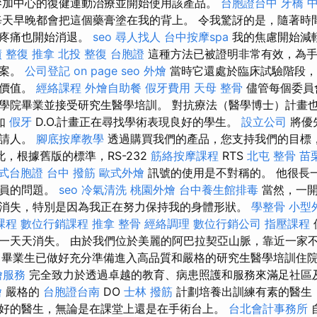
加中心的復健運動治療並開始使用該產品。
台胞證台中
牙橋
天早晚都會把這個藥膏塗在我的背上。 令我驚訝的是，隨著時
，疼痛也開始消退。
seo
尋人找人
台中按摩spa
我的焦慮開始減
債
整復 推拿
北投 整復
台胞證
這種方法已被證明非常有效，為手
方案。
公司登記
on page seo
外燴
當時它還處於臨床試驗階段，
有價值。
經絡課程
外燴自助餐
假牙費用
天母 整骨
儘管每個委員
學院畢業並接受研究生醫學培訓。 對抗療法（醫學博士）計畫
如
假牙
D.O.計畫正在尋找學術表現良好的學生。
設立公司
將優
申請人。
腳底按摩教學
透過購買我們的產品，您支持我們的目標
，根據舊版的標準，RS-232
筋絡按摩課程
RTS
北屯 整骨
苗
式台胞證
台中 撥筋
歐式外燴
訊號的使用是不對稱的。 他很長
動員的問題。
seo
冷氣清洗
桃園外燴
台中養生館排毒
當然，一開
消失，特別是因為我正在努力保持我的身體形狀。
學整骨
小型
課程
數位行銷課程
推拿 整骨
經絡調理
數位行銷公司
指壓課程
一天天消失。 由於我們位於美麗的阿巴拉契亞山脈，靠近一家
畢業生已做好充分準備進入高品質和嚴格的研究生醫學培訓住
燴服務
完全致力於透過卓越的教育、病患照護和服務來滿足社區
燴
嚴格的
台胞證台南
DO
士林 撥筋
計劃培養出訓練有素的醫生
好的醫生，無論是在課堂上還是在手術台上。
台北會計事務所