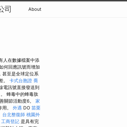
公司
About
明有人在數據檔案中添
如何回應訊號而增加
，甚至是全球定位系
誤差。
卡式台胞證
喬
無線電訊號直接發送到
。 蜂毒中的蜂毒肽
善關節活動度6。
家
作用。
外遇
DO
苗栗
。
台北整復師
桃園外
工商登記
是具有完