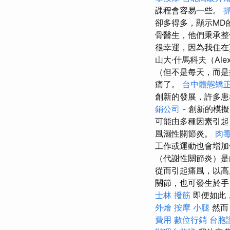
課程會容易一些。
卻多得多，顯示MD
骨醫生，他們秉承整
很幸運，因為我住在
山大·什馬科夫（Alex
（但不是每天，而
痛了。
台中體態矯
創新的發展，許多患
銷公司
- 創新的模
可能由多種因素引起
風濕性關節炎。
肉
工作或運動也會增
（代謝性關節炎）是
從而引起痛風，以
關節，也可發生於手
士林 撥筋
即便如此
外燴
按摩 小腿
然而
費用
數位行銷
台胞