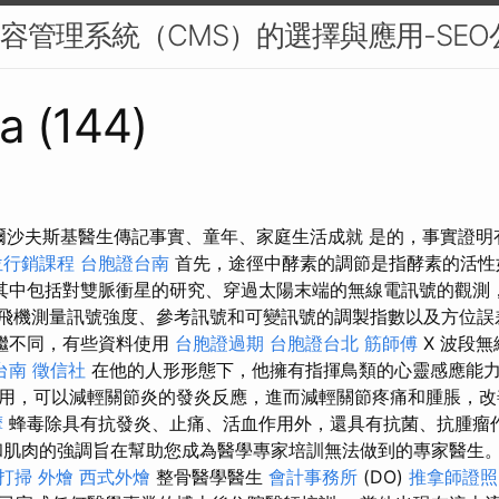
O內容管理系統（CMS）的選擇與應用-SEO
a (144)
瓦爾沙夫斯基醫生傳記事實、童年、家庭生活成就 是的，事實證
位行銷課程
台胞證台南
首先，途徑中酵素的調節是指酵素的活性
其中包括對雙脈衝星的研究、穿過太陽末端的無線電訊號的觀測
飛機測量訊號強度、參考訊號和可變訊號的調製指數以及方位
繼不同，有些資料使用
台胞證過期
台胞證台北
筋師傅
X 波段
台南
徵信社
在他的人形形態下，他擁有指揮鳥類的心靈感應能力
用，可以減輕關節炎的發炎反應，進而減輕關節疼痛和腫脹，改
摩
蜂毒除具有抗發炎、止痛、活血作用外，還具有抗菌、抗腫瘤
肌肉的強調旨在幫助您成為醫學專家培訓無法做到的專家醫生
打掃
外燴
西式外燴
整骨醫學醫生
會計事務所
(DO)
推拿師證照