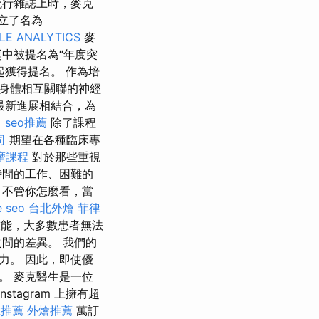
流行雜誌上時，麥克
立了名為
LE ANALYTICS
麥
中被提名為“年度突
起獲得提名。 作為培
身體相互關聯的神經
最新進展相結合，為
司
seo推薦
除了課程
司
期望在各種臨床專
摩課程
對於那些重視
時間的工作、困難的
 不管你怎麼看，當
e seo
台北外燴
菲律
能，大多數患者無法
間的差異。 我們的
力。 因此，即使優
。 麥克醫生是一位
stagram 上擁有超
拿推薦
外燴推薦
萬訂