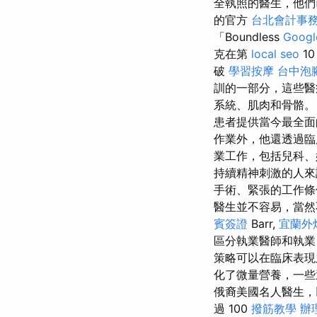
全執照的醫生，他們
的官方
台北會計事
「Boundless
Goog
克在第
local seo
1
破
學習按摩
台中泡
訓的一部分，這些醫
系統、肌肉和骨骼
患者提供當今最全
作業外，他還透過
業工作，包括兒科、
持續精神刺激的人來
手術、緊張的工作條
醫生並不容易，當然不適
賓簽證
Barr,
宜蘭外
區分執業醫師和執
策略可以在臨床表現
化了微量營養，一些
俄裔美國名人醫生，以其
過 100
撥筋教學
辦