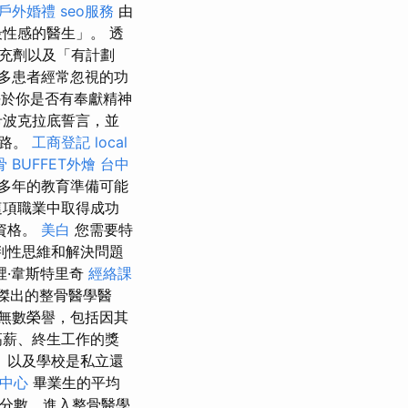
戶外婚禮
seo服務
由
性感的醫生」。 透
充劑以及「有計劃
多患者經常忽視的功
於你是否有奉獻精神
希波克拉底誓言，並
之路。
工商登記
local
骨
BUFFET外燴
台中
多年的教育準備可能
這項職業中取得成功
資格。
美白
您需要特
判性思維和解決問題
裡·韋斯特里奇
經絡課
傑出的整骨醫學醫
無數榮譽，包括因其
高薪、終生工作的獎
）以及學校是私立還
中心
畢業生的平均
分數，進入整骨醫學