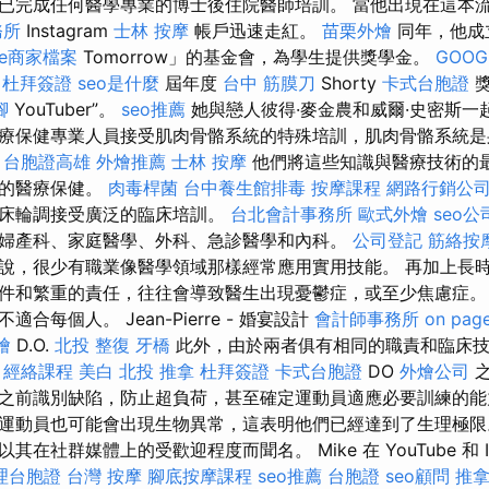
已完成任何醫學專業的博士後住院醫師培訓。 當他出現在這本
務所
Instagram
士林 按摩
帳戶迅速走紅。
苗栗外燴
同年，他成
le商家檔案
Tomorrow」的基金會，為學生提供獎學金。
GOOG
0
杜拜簽證
seo是什麼
屆年度
台中 筋膜刀
Shorty
卡式台胞證
獎
腳
YouTuber”。
seo推薦
她與戀人彼得·麥金農和威爾·史密斯一
療保健專業人員接受肌肉骨骼系統的特殊培訓，肌肉骨骼系統是
。
台胞證高雄
外燴推薦
士林 按摩
他們將這些知識與醫療技術的
面的醫療保健。
肉毒桿菌
台中養生館排毒
按摩課程
網路行銷公
臨床輪調接受廣泛的臨床培訓。
台北會計事務所
歐式外燴
seo公
婦產科、家庭醫學、外科、急診醫學和內科。
公司登記
筋絡按
說，很少有職業像醫學領域那樣經常應用實用技能。 再加上長
件和繁重的責任，往往會導致醫生出現憂鬱症，或至少焦慮症。
合每個人。 Jean-Pierre - 婚宴設計
會計師事務所
on pag
燴
D.O.
北投 整復
牙橋
此外，由於兩者俱有相同的職責和臨床技
業
經絡課程
美白
北投 推拿
杜拜簽證
卡式台胞證
DO
外燴公司
之
之前識別缺陷，防止超負荷，甚至確定運動員適應必要訓練的能
運動員也可能會出現生物異常，這表明他們已經達到了生理極限
在社群媒體上的受歡迎程度而聞名。 Mike 在 YouTube 和 In
理台胞證
台灣 按摩
腳底按摩課程
seo推薦
台胞證
seo顧問
推