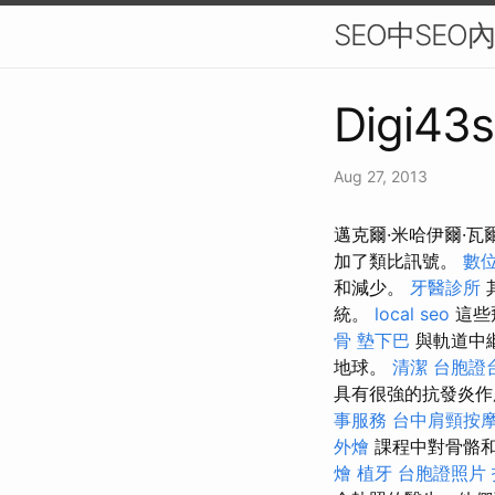
SEO中SE
Digi43s
Aug 27, 2013
邁克爾·米哈伊爾·
加了類比訊號。
數
和減少。
牙醫診所
統。
local seo
這些
骨
墊下巴
與軌道中
地球。
清潔
台胞證
具有很強的抗發炎作
事服務
台中肩頸按
外燴
課程中對骨骼和
燴
植牙
台胞證照片