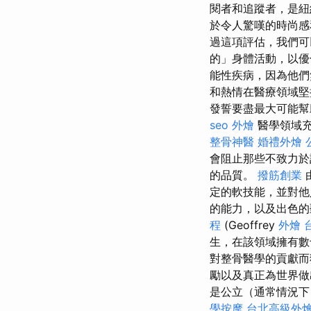
閱者和追蹤者，是紐
於令人驚嘆的時尚感
過這項評估，我們可
的」身體活動，以優
能性疾病，因為他
和熱情在醫療領域堅
發誓要盡最大可能幫
seo
外燴
醫學領域充
整骨神醫
婚禮外燴
會阻止那些不致力於
的品質。
撥筋創業
定的軟技能，並對他
的能力，以及出色的
程
(Geoffrey
外燴
生，在該領域擁有
對整骨醫學的貢獻而
勵以及真正為世界
是公立（通常情況
學按摩
台北高級外