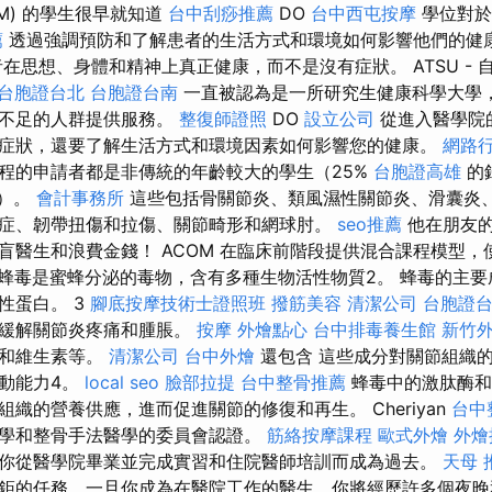
OM) 的學生很早就知道
台中刮痧推薦
DO
台中西屯按摩
學位對於
薦
透過強調預防和了解患者的生活方式和環境如何影響他們的健
在思想、身體和精神上真正健康，而不是沒有症狀。 ATSU - 
台胞證台北
台胞證台南
一直被認為是一所研究生健康科學大學
務不足的人群提供服務。
整復師證照
DO
設立公司
從進入醫學院
症狀，還要了解生活方式和環境因素如何影響您的健康。
網路
程的申請者都是非傳統的年齡較大的學生（25%
台胞證高雄
的
上）。
會計事務所
這些包括骨關節炎、類風濕性關節炎、滑囊炎
症、韌帶扭傷和拉傷、關節畸形和網球肘。
seo推薦
他在朋友
盲醫生和浪費金錢！ ACOM 在臨床前階段提供混合課程模型，
1.蜂毒是蜜蜂分泌的毒物，含有多種生物活性物質2。 蜂毒的主
性蛋白。 3
腳底按摩技術士證照班
撥筋美容
清潔公司
台胞證
效緩解關節炎疼痛和腫脹。
按摩
外燴點心
台中排毒養生館
新竹
類和維生素等。
清潔公司
台中外燴
還包含 這些成分對關節組織
動能力4。
local seo
臉部拉提
台中整骨推薦
蜂毒中的激肽酶和
織的營養供應，進而促進關節的修復和再生。 Cheriyan
台中
學和整骨手法醫學的委員會認證。
筋絡按摩課程
歐式外燴
外燴
你從醫學院畢業並完成實習和住院醫師培訓而成為過去。
天母 
鉅的任務，一旦你成為在醫院工作的醫生，你將經歷許多個夜