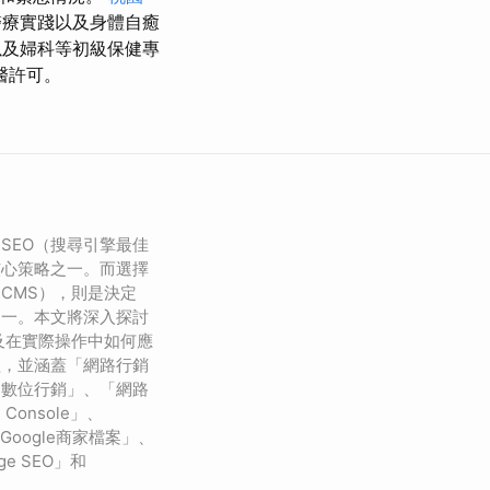
醫療實踐以及身體自癒
以及婦科等初級保健專
醫許可。
SEO（搜尋引擎最佳
核心策略之一。而選擇
（CMS），則是決定
之一。本文將深入探討
及在實際操作中如何應
益，並涵蓋「網路行銷
「數位行銷」、「網路
 Console」、
」、「Google商家檔案」、
ge SEO」和