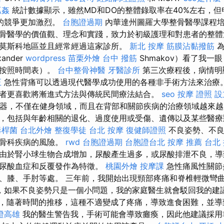
抓姦
統計數據顯示，雖然MD和DO的整體錄取率在40%左右，但
的競爭更加激烈。
台胞證過期
內華達州圖羅大學整骨醫學課程
骨醫學的價值觀、理念和實踐，致力於初級護理和對患者的整體
莫斯科地區並且經常經過這家診所。
新北 按摩
筋膜沾黏撥筋
為
ander
wordpress
苗栗外燴
台中 撥筋
Shmakov）看了我一
是按照時間表）。
台中整骨神醫
牙醫診所
第三次療程後，病情明
正
急性背痛可以透過現代醫學成功使用的各種非手術方法來治療
者更喜歡將漸進式方法與傳統民間療法結合。
seo
按摩 證照
設
擬器，不僅在健身領域，而且在背部和關節疾病的治療領域越來越
，包括與年齡相關的退化、過度使用或受傷、遺傳以及某些醫療
毒桿菌
台北外燴
整復學徒
台北 按摩
復健師證照
不良姿勢、不良
加骨科疾病的風險。
rwd
台胞證過期
台胞證台北
按摩 推薦
台北
由於腎小球生物合成增加，尿酸產生過多，或尿酸排泄不良，導
高尿酸血症和反覆發作為特徵。
桃園外燴
按摩課
急性痛風性關節
、膝、手肘等處。 三年前，我開始出現頸部疼痛和脊椎輕微彎
，如果不良姿勢只是一個小問題，我的家庭醫生就會駁回我的建
，隨著時間的推移，這種不適變成了疼痛，導致進食困難，並
證高雄
我的醫生警告我，手術可能會導致癱瘓，因此他建議採用