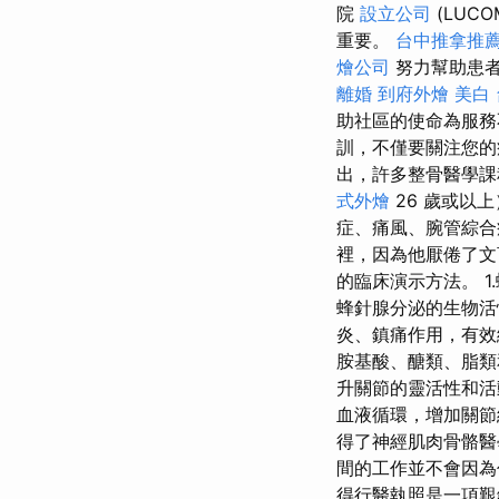
院
設立公司
(LUC
重要。
台中推拿推
燴公司
努力幫助患者
離婚
到府外燴
美白
助社區的使命為服
訓，不僅要關注您的
出，許多整骨醫學課
式外燴
26 歲或以
症、痛風、腕管綜合
裡，因為他厭倦了文
的臨床演示方法。 
蜂針腺分泌的生物活
炎、鎮痛作用，有
胺基酸、醣類、脂
升關節的靈活性和活
血液循環，增加關節組
得了神經肌肉骨骼醫
間的工作並不會因為
得行醫執照是一項艱