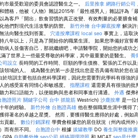
約市最受歡迎的委員會認證醫生之一。
后里推拿
網路行銷公司
和體格，他被《人物》雜誌2015年「最性感男人」雜誌評為「最
以為客戶「開出」飲食習慣的真正改變、有效劑量的必要膳食補
化他們對現代生活攻擊的防禦。
新竹外燴
台中腳底按摩
解決許
們無法向醫生找到答案。
穴道按摩課程
local seo
事實上，這取決
持八年以上，只是為了開始你的職業生涯。 如果您準備好宣誓
助病人並傷害自己，那就繼續吧，申請醫學院，開始您的成功
滿了世界上一些最受尊敬的科學家，其中最重要的是醫生。
喬
公司設立
長時間的工作時間、巨額的學生債務、緊張的工作以及
該領域的人。 成為醫生的第一步是找出您是否具備有助於您在
由於培訓主要包括自然科學課程，因此您需要對此學科有很強的
人的感受富有同情心和敏感度。
指壓課程
還需要具有很強的批
聽力和口語能力，以便能夠與患者和同事進行溝通。
外遇
傑弗
台胞證照片
關鍵字公司
台中 抓龍筋
Westrich)
沙鹿按摩
是一位
數十年的經驗。
新竹外燴
台胞證高雄
他在整個職業生涯中獲得了
獲得著名的卓越之星獎。 然而，要獲得醫生應得的好處，例如
做出貢獻。
數位行銷課程
學費會根據您的居住狀況（州內或州外
下）而有所不同。
台胞證台中
根據
拔罐教學
DO
養生與整復推廣
燴
GPA
自助餐外燴
seo公司
經絡調理證照
和 MCAT
seo是什麼