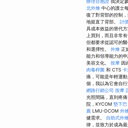
辦理台胞證
我決定參
北外燴
中心的護士每
復了對背部的控制
地挺直了背部。
討
具成本效益的替代
上買到，而且非常
但都要求從認可的醫
和選擇性。
外燴
正
能力和領導能力的
美容文化。
按摩
因此
肉毒桿菌
和 CTS
卡
痛，可能是年輕運
個，我以為它會自行
網路行銷公司
按摩 
光照間隔，直到疼痛
院，KYCOM
墊下巴
薦
LMU-DCOM
外
健需求。
自助式外
律，並致力於成為最