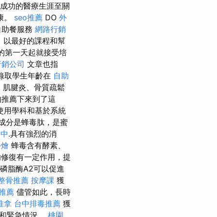
成功的醫療生涯至關
康。
seo推薦
DO
外
自助餐服務
網路行銷
，以最好的課程和幫
的第一天起就接受培
行銷公司
文章也指
錄取學生年齡在
自助
、肌腱炎、骨質疏鬆
的推薦下來到了這
使用學科和基於系統
要成分是蜂毒肽，是蜜
台中
.具有強烈的消
外燴
蜂毒含有酵素、
的修復有一定作用，提
磷脂酶A2可以促進
整骨推薦
按摩課
獲
推薦
儘管如此，長時
推拿
台中排毒推薦
獲
晚和緊急情況。
桃園