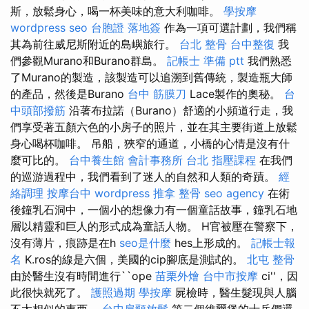
斯，放鬆身心，喝一杯美味的意大利咖啡。
學按摩
wordpress seo
台胞證 落地簽
作為一項可選計劃，我們稱
其為前往威尼斯附近的島嶼旅行。
台北 整骨
台中整復
我
們參觀Murano和Burano群島。
記帳士 準備 ptt
我們熟悉
了Murano的製造，該製造可以追溯到舊傳統，製造瓶大師
的產品，然後是Burano
台中 筋膜刀
Lace製作的奧秘。
台
中頭部撥筋
沿著布拉諾（Burano）舒適的小頻道行走，我
們享受著五顏六色的小房子的照片，並在其主要街道上放鬆
身心喝杯咖啡。 吊船，狹窄的通道，小橋的心情是沒有什
麼可比的。
台中養生館
會計事務所 台北
指壓課程
在我們
的巡游過程中，我們看到了迷人的自然和人類的奇蹟。
經
絡調理
按摩台中
wordpress
推拿 整骨
seo agency
在術
後鐘乳石洞中，一個小的想像力有一個童話故事，鐘乳石地
層以精靈和巨人的形式成為童話人物。 H官被壓在警察下，
沒有薄片，痕跡是在h
seo是什麼
hes上形成的。
記帳士報
名
K.ros的線是六個，美國的cip腳底是測試的。
北屯 整骨
由於醫生沒有時間進行``ope
苗栗外燴
台中市按摩
ci''，因
此很快就死了。
護照過期
學按摩
屍檢時，醫生髮現與人腦
不太相似的東西。
台中肩頸放鬆
第二個維爾堡的士兵們還