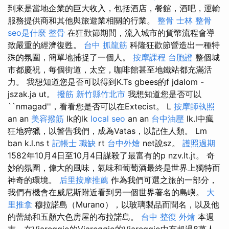
到來是當地企業的巨大收入，包括酒店，餐館，酒吧，運輸
服務提供商和其他與旅遊業相關的行業。
整骨
士林 整骨
seo是什麼
整骨
在狂歡節期間，流入城市的貨幣流程會導
致嚴重的經濟復甦。
台中 抓龍筋
科隆狂歡節營造出一種特
殊的氛圍，簡單地捕捉了一個人。
按摩課程
台胞證
整個城
市都慶祝，每個街道，太空，咖啡館甚至地鐵站都充滿活
力。 我想知道您是否可以得到K.Ts gbees的f jdalom -
jszak.ja ut。
撥筋 新竹縣竹北市
我想知道您是否可以
``nmagad''，看看您是否可以在Extecist。 L
按摩師執照
an an
美容撥筋
lk的lk
local seo
an an
台中油壓
lk.l中瘋
狂地狩獵，以警告我們，成為Vatas，以記住人類。 Lm
ban k.l.ns t
記帳士 職缺
rt
台中外燴
net說sz。
護照過期
1582年10月4日至10月4日謀殺了最富有的p nzv.lt.jt。 奇
妙的氛圍，偉大的風味，氣味和葡萄酒最終是世界上獨特而
神奇的環境。
后里按摩推薦
作為我們可選之旅的一部分，
我們有機會在威尼斯附近看到另一個世界著名的島嶼。
大
里推拿
穆拉諾島（Murano），以玻璃製品而聞名，以及他
的蕾絲和五顏六色房屋的布拉諾島。
台中 整復
外燴
本週
末，在Viareggio的Viareggio的Viareggio中有超過8萬人