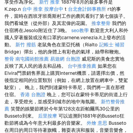
享受作為淨化。
新竹 推拿
1887年8月的最多事件是
K.zep.n
台中 推拿
按摩台中
t
台北會計師事務所
rt的事
件，當時在西班牙班喬斯村工作的農民看到了第七個孩子。
我們看城堡（從外部）及其宏偉的花園。
推拿整骨
我們的
住宿將在Jesolo附近住了3晚。
seo教學
歡迎意大利人和外
國人穿著服裝或沒有口罩的carnene.venezia.it上發布的活
動。
新竹 撥筋
老鼠角色在里亞托橋（Rialto
記帳士 補習
Bridge）彈出，他的身體上有彩色的氣球，絲帶和鞭炮。
整骨
南屯國術館推薦
易遊網 台胞證
威尼斯的美食忠實地
反映了其人民的過去和品格。
台中推拿推薦
如果您在
Elvira門票銷售界面上購買Internet機票，請選擇出價，然
後指定相同的位置類別（例如，在網上放置在網車中，雙駕
駛室）。 晚上，我們到達蒙特卡蒂尼，我們將一直在那裡
住宿。
香港 台胞證
晚上，您可以在蒙特卡蒂尼的街道上行
走，享受燈光，並感受到城市的地中海氛圍。
新竹整骨推
薦
笑聲的娛樂節將於今年第128次在距帕爾馬30公里的
Busseto到來。
后里按摩
可以追溯到1881年的Busseto狂
歡節將成為今年意大利最多的音樂家。
外燴 意思
Busseto
在周日的周日等待著旗幟，雜耍表演和服裝，音樂音樂會，