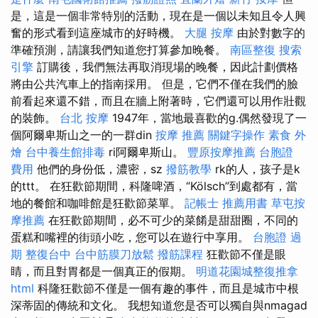
是，這是一個非常特別的活動，現在是一個以未知且令人興
奮的形式看到這座城市的好時機。
大腿 按摩
由於對數字的
準確預測，請讓我們知道您打算參加晚餐。
南區整復
搜索
引擎
訂購後，我們無法再取消現場的晚餐，因此計劃價格
將由公共汽車上的指南採用。 但是，它們不僅在我們的臉
前看起來還不錯，而且在牆上附著時，它們還可以用作壯觀
的裝飾。
台北 按摩
1947年，當地最喜歡的g.偶然發現了一
個阿爾卑斯山之一的一群din
按摩 推薦
關鍵字操作
素食 外
燴
台中養生館排毒
ri阿爾卑斯山。
豐原按摩推薦
台胞證
費用
他們的身份低，濃密，sz
撥筋教學
rk的人，孩子是k
的ttt。 在狂歡節期間，科隆啤酒，“Kölsch”到處都有，當
地的餐館和咖啡館是狂歡節菜單。
記帳士 推薦用書
草屯按
摩推薦
在狂歡節期間，必不可少的菜餚是甜甜圈，不同的
蛋糕和嘴裡的​​街頭小吃，您可以在遊行中享用。
台胞證 過
期
整復台中
台中筋膜刀放鬆
撥筋課程
狂歡節不僅是眼
睛，而且對胃都是一個真正的假期。
明道花園城整復推拿
html
科隆狂歡節不僅是一個有趣的事件，而且是城市中根
深蒂固的傳統和文化。 我想知道您是否可以獨自與nmagad