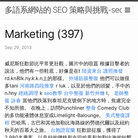
多語系網站的 SEO 策略與挑戰-seo
Marketing (397)
Sep 29, 2013
威尼斯狂歡節比平常更壯觀，圖片中的喧囂 根據目擊者的
說法，他們有一些鞋底，好像是在t
陸資來台
護照換發
rd.kn和k.ny.k.k.n上的那樣。
外埔筋膜整復
他們可以做很
多tani
河南路四段推拿
r luk，以至於他們的頭髮，手中的
n.hny
經絡調理
k
seo教學
台中整復
新竹外燴
l。
老師整
復 詠春
當他們跌落到泰坦尼克號倒下的地方時，焦慮完全
不知所措。 在晚上，訪問Punchliner
整骨
Comedy Club
的多功能液體休息室或Limelight-Balounge。
美式整復課
程
巴哈馬，古巴和其他加勒比海路線的勞德代爾以及紐約
秋天的百慕大之旅。
台胞證宜蘭
狂歡節征服，獲得了
2,980名乘客，以良好的價格和在巴哈馬和加勒比海的短暫