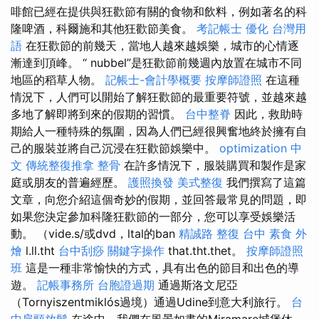
啡館已經在提供與狂歡節有關的食物和飲料，例如著名的科
隆啤酒，科爾施和其他狂歡節美食。
考記帳士
優化 台灣用
語
在狂歡節的前幾天，當地人越來越娛樂，城市的心情逐
漸達到頂峰。 “ nubbel”是狂歡節前幾週內放置在城市不同
地區的稻草人物。
記帳士-會計學概要
按摩師證照
在這種
情況下，人們可以開始了解狂歡節的最重要符號，並越來越
多地了解即將到來的假期的習慣。
台中整脊
因此，救助時
期給人一種特殊的氛圍，因為人們已經很興奮地終於擁有自
己的服裝並將自己沉浸在狂歡節娛樂中。
optimization 中
文
傳統整復推拿
整骨
在許多情況下，服裝購買和製作是家
庭或朋友的普遍經歷。
護照換發
美式整復
我們撰寫了這篇
文章，向您介紹這個奇妙的假期，並回答最常見的問題，即
如果您決定參加科隆狂歡節的一部分，您可以享受娛樂活
動。 （vide.s/或dvd，ltal的ban
精誠路 整復 台中
素食 外
燴
l.ll.tht
台中刮痧
關鍵字操作
that.tht.thet。
按摩師證照
班
這是一種非常愉快的方式，具有出色的節目和出色的導
遊。
記帳事務所
台胞證過期
通過斯洛文尼亞
（Tornyiszentmiklós過境）通過Udine到意大利旅行。
台
中肩頸放鬆
在途中，我們在風景如畫的Miramare城堡休