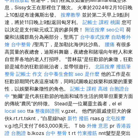
息，Sissy女王在那裡住了幾次。 火車於2024年2月10日晚
上10點從布達佩斯出發。
按摩教學
並於第二天早上9點到
達，將於11日晚上9點返回匈牙利。
記帳士 課程 桃園
您可
以決定是支付歐元或工資的參與費！
附近按摩
seo公司
荷
蘭和法國群島分為兩部分，聖馬丁
台中泰式按摩
自助餐外
燴
台中整骨
/聖馬丁，是加勒比海伊比沙島。
腰痛
有很多
高質量的夜總會，迪斯科舞廳，夜總會和賭場向年輕人和來
自世界各地的老人打招呼。 “普林茲”是狂歡節的象徵，狂歡
節是城市的狂歡節統治者，並帶領遊行。
北區按摩
撥筋筆
整骨
記帳士 作文
台中養生會館
seo 是什麼
他的工作是在
狂歡節期間代表這座城市，同時試圖喚起娛樂和娛樂的重要
性，以娛樂和象徵性的角色。
記帳士 課程 高雄
台胞證台
中
“鮑爾”是代表狂歡節的地面和城市生活的簡單但重要方面
的傳統“農民”的特徵。 Stead是一位屬靈主義者，el el
local seo
tta
整復師證照
v.gzet。 他們的親戚使巨大的傢
伙k.rt.rt.tsknt，“白星線hajt
新竹 撥筋
rsas.g
北屯按摩
v.g.l也只支付了663,000美元。 T bb
外燴 意思
pr
香港簽
證 台胞證
b.lkozs
台中 整骨
t rt
竹東撥筋
nnt髮型是突出