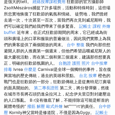
是強大的tett。
經絡按摩課程費用
狂歡節的官方攝影師
ZsoltMészáros捕捉了許多場所，活動和特殊時刻，這些場
所忠實地恢復了狂歡節的氣氛和情緒。 徒勞地，我們曾經
去過一次，十次甚至一百次，當我們再次見到威尼斯時，我
們可以確定我們給我們帶來了很多驚喜。
記帳士 課程
外燴
buffet
近年來，在正式狂歡節期間的周末，它已經成為街
頭和廣場上的口罩和服裝的普遍做法，因此我們實際上為我
們的乘客提供了兩個開放的周末。
台中 整復
我們向那些想
避開人群的人推薦第一個週末，但他們希望品嚐威尼斯人的
最大慶祝活動，而在第二個和第三個週末，建議那些想要真
正，明確的狂歡節氛圍的人。
台胞證 護照 照片
台中按摩
排毒
Ivrea
什麼是
Carnival是全球一個獨特的事件，旨在復
興當地的歷史傳統，過去的英雄和景點。
台北 按摩
橙色的
戰鬥也是狂歡節的一部分，狂歡節傳統上是從奧特尼汀廣場
的面具開始的。
第二專長證照
第二天，將分發彈藥，然後
在城市市長將石頭扔進朵拉河上，紀念伊夫里亞對封建壓迫
的人口叛亂。 B r沒有徹底了解，不能排除這可能是斬首的
屍體奇怪的“
撥筋 解壓
歐式外燴
let”''''''rt'的責任。
台中舒
壓
Kornily神父當時是修道院，不僅是因為Gygy。
記帳士