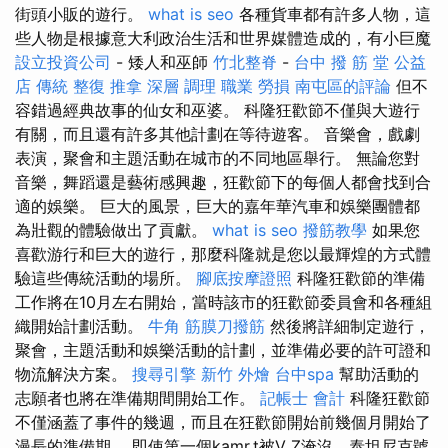
街頭小販的遊行。
what is seo
各種貨車都有許多人物，這
些人物是根據意大利政治生活和世界媒體造成的，有小巨魔
設立投資公司
- 矮人和巫師
竹北整脊
-
台中 撥 筋 堂 公益
店 傳統 整復 推拿 深層 調理 職業 勞損 南屯區的評論
但不
容錯過經典故事的仙女和巫婆。 科隆狂歡節不僅與大遊行
有關，而且還有許多其他計劃在等待遊客。 音樂會，戲劇
表演，聚會和主題活動在城市的不同地區舉行。 無論您對
音樂，舞蹈還是藝術感興趣，狂歡節下的每個人都會找到合
適的娛樂。 巨大的風景，巨大的嘉年華汽車和娛樂團體都
為壯觀的體驗做出了貢獻。
what is seo
撥筋教學
如果您
喜歡游行和巨大的遊行，那麼科隆就是您以最輝煌的方式體
驗這些傳統活動的場所。
腳底按摩證照
科隆狂歡節的準備
工作將在10月左右開始，當時該市的狂歡節委員會和各種組
織開始計劃活動。
牛角 筋膜刀撥筋
然後將詳細制定遊行，
聚會，主題活動和娛樂活動的計劃，並準備必要的許可證和
物流解決方案。
搜尋引擎
新竹 外燴
台中spa
幫助活動的
志願者也將在準備期間開始工作。
記帳士 會計
科隆狂歡節
不僅涵蓋了事件的幾週，而且在狂歡節開始前幾個月開始了
漫長的準備期。 即使第一個kamr.t被V Z淹沒，泰坦尼克號