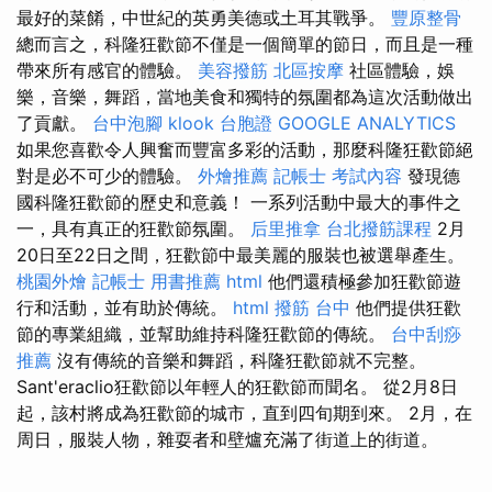
最好的菜餚，中世紀的英勇美德或土耳其戰爭。
豐原整骨
總而言之，科隆狂歡節不僅是一個簡單的節日，而且是一種
帶來所有感官的體驗。
美容撥筋
北區按摩
社區體驗，娛
樂，音樂，舞蹈，當地美食和獨特的氛圍都為這次活動做出
了貢獻。
台中泡腳
klook 台胞證
GOOGLE ANALYTICS
如果您喜歡令人興奮而豐富多彩的活動，那麼科隆狂歡節絕
對是必不可少的體驗。
外燴推薦
記帳士 考試內容
發現德
國科隆狂歡節的歷史和意義！ 一系列活動中最大的事件之
一，具有真正的狂歡節氛圍。
后里推拿
台北撥筋課程
2月
20日至22日之間，狂歡節中最美麗的服裝也被選舉產生。
桃園外燴
記帳士 用書推薦
html
他們還積極參加狂歡節遊
行和活動，並有助於傳統。
html
撥筋 台中
他們提供狂歡
節的專業組織，並幫助維持科隆狂歡節的傳統。
台中刮痧
推薦
沒有傳統的音樂和舞蹈，科隆狂歡節就不完整。
Sant'eraclio狂歡節以年輕人的狂歡節而聞名。 從2月8日
起，該村將成為狂歡節的城市，直到四旬期到來。 2月，在
周日，服裝人物，雜耍者和壁爐充滿了街道上的街道。