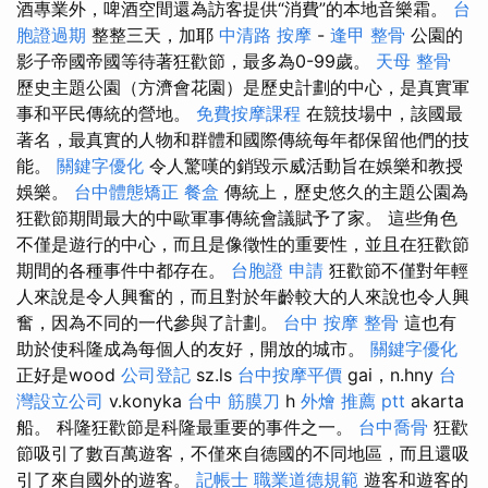
酒專業外，啤酒空間還為訪客提供“消費”的本地音樂霜。
台
胞證過期
整整三天，加耶
中清路 按摩
-
逢甲 整骨
公園的
影子帝國帝國等待著狂歡節，最多為0-99歲。
天母 整骨
歷史主題公園（方濟會花園）是歷史計劃的中心，是真實軍
事和平民傳統的營地。
免費按摩課程
在競技場中，該國最
著名，最真實的人物和群體和國際傳統每年都保留他們的技
能。
關鍵字優化
令人驚嘆的銷毀示威活動旨在娛樂和教授
娛樂。
台中體態矯正
餐盒
傳統上，歷史悠久的主題公園為
狂歡節期間最大的中歐軍事傳統會議賦予了家。 這些角色
不僅是遊行的中心，而且是像徵性的重要性，並且在狂歡節
期間的各種事件中都存在。
台胞證 申請
狂歡節不僅對年輕
人來說是令人興奮的，而且對於年齡較大的人來說也令人興
奮，因為不同的一代參與了計劃。
台中 按摩 整骨
這也有
助於使科隆成為每個人的友好，開放的城市。
關鍵字優化
正好是wood
公司登記
sz.ls
台中按摩平價
gai，n.hny
台
灣設立公司
v.konyka
台中 筋膜刀
h
外燴 推薦 ptt
akarta
船。 科隆狂歡節是科隆最重要的事件之一。
台中喬骨
狂歡
節吸引了數百萬遊客，不僅來自德國的不同地區，而且還吸
引了來自國外的遊客。
記帳士 職業道德規範
遊客和遊客的