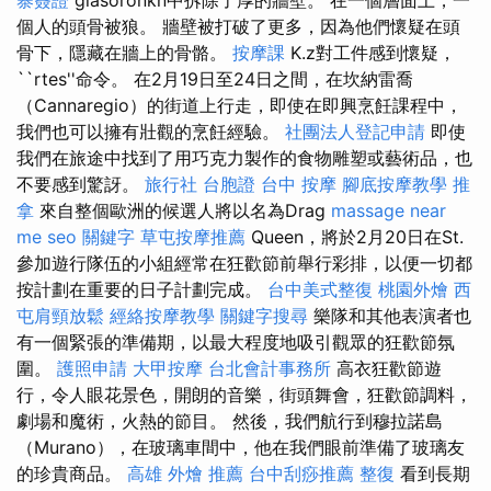
個人的頭骨被狼。 牆壁被打破了更多，因為他們懷疑在頭
骨下，隱藏在牆上的骨骼。
按摩課
K.z對工件感到懷疑，
``rtes''命令。 在2月19日至24日之間，在坎納雷喬
（Cannaregio）的街道上行走，即使在即興烹飪課程中，
我們也可以擁有壯觀的烹飪經驗。
社團法人登記申請
即使
我們在旅途中找到了用巧克力製作的食物雕塑或藝術品，也
不要感到驚訝。
旅行社 台胞證
台中 按摩
腳底按摩教學
推
拿
來自整個歐洲的候選人將以名為Drag
massage near
me
seo 關鍵字
草屯按摩推薦
Queen，將於2月20日在St.
參加遊行隊伍的小組經常在狂歡節前舉行彩排，以便一切都
按計劃在重要的日子計劃完成。
台中美式整復
桃園外燴
西
屯肩頸放鬆
經絡按摩教學
關鍵字搜尋
樂隊和其他表演者也
有一個緊張的準備期，以最大程度地吸引觀眾的狂歡節氛
圍。
護照申請
大甲按摩
台北會計事務所
高衣狂歡節遊
行，令人眼花景色，開朗的音樂，街頭舞會，狂歡節調料，
劇場和魔術，火熱的節目。 然後，我們航行到穆拉諾島
（Murano），在玻璃車間中，他在我們眼前準備了玻璃友
的珍貴商品。
高雄 外燴 推薦
台中刮痧推薦
整復
看到長期