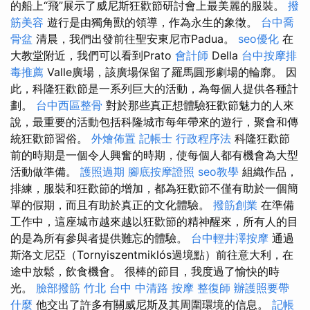
的船上“飛”展示了威尼斯狂歡節研討會上最美麗的服裝。
撥
筋美容
遊行是由獨角獸的領導，作為永生的象徵。
台中喬
骨盆
清晨，我們出發前往聖安東尼市Padua。
seo優化
在
大教堂附近，我們可以看到Prato
會計師
Della
台中按摩排
毒推薦
Valle廣場，該廣場保留了羅馬圓形劇場的輪廓。 因
此，科隆狂歡節是一系列巨大的活動，為每個人提供各種計
劃。
台中西區整骨
對於那些真正想體驗狂歡節魅力的人來
說，最重要的活動包括科隆城市每年帶來的遊行，聚會和傳
統狂歡節習俗。
外燴佈置
記帳士 行政程序法
科隆狂歡節
前的時期是一個令人興奮的時期，使每個人都有機會為大型
活動做準備。
護照過期
腳底按摩證照
seo教學
組織作品，
排練，服裝和狂歡節的增加，都為狂歡節不僅有助於一個簡
單的假期，而且有助於真正的文化體驗。
撥筋創業
在準備
工作中，這座城市越來越以狂歡節的精神醒來，所有人的目
的是為所有參與者提供難忘的體驗。
台中輕井澤按摩
通過
斯洛文尼亞（Tornyiszentmiklós過境點）前往意大利，在
途中放鬆，飲食機會。 很棒的節目，我度過了愉快的時
光。
臉部撥筋 竹北
台中 中清路 按摩
整復師
辦護照要帶
什麼
他交出了許多有關威尼斯及其周圍環境的信息。
記帳