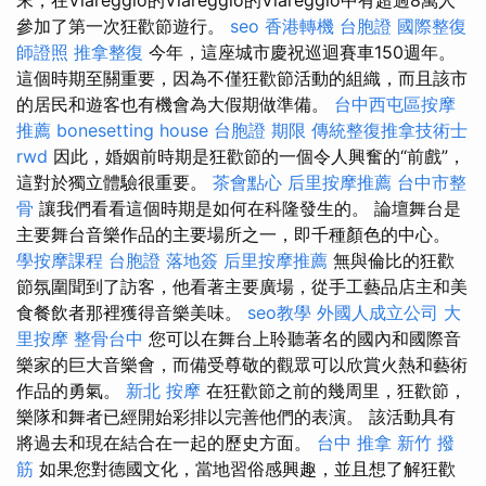
參加了第一次狂歡節遊行。
seo
香港轉機 台胞證
國際整復
師證照
推拿整復
今年，這座城市慶祝巡迴賽車150週年。
這個時期至關重要，因為不僅狂歡節活動的組織，而且該市
的居民和遊客也有機會為大假期做準備。
台中西屯區按摩
推薦
bonesetting house
台胞證 期限
傳統整復推拿技術士
rwd
因此，婚姻前時期是狂歡節的一個令人興奮的“前戲”，
這對於獨立體驗很重要。
茶會點心
后里按摩推薦
台中市整
骨
讓我們看看這個時期是如何在科隆發生的。 論壇舞台是
主要舞台音樂作品的主要場所之一，即千種顏色的中心。
學按摩課程
台胞證 落地簽
后里按摩推薦
無與倫比的狂歡
節氛圍聞到了訪客，他看著主要廣場，從手工藝品店主和美
食餐飲者那裡獲得音樂美味。
seo教學
外國人成立公司
大
里按摩
整骨台中
您可以在舞台上聆聽著名的國內和國際音
樂家的巨大音樂會，而備受尊敬的觀眾可以欣賞火熱和藝術
作品的勇氣。
新北 按摩
在狂歡節之前的幾周里，狂歡節，
樂隊和舞者已經開始彩排以完善他們的表演。 該活動具有
將過去和現在結合在一起的歷史方面。
台中 推拿
新竹 撥
筋
如果您對德國文化，當地習俗感興趣，並且想了解狂歡