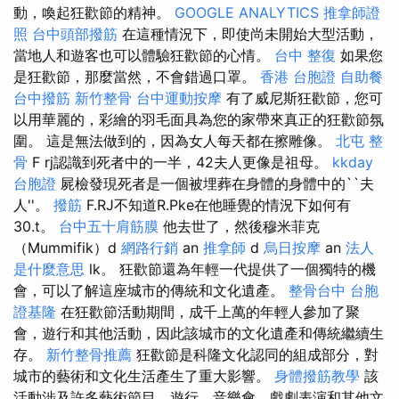
動，喚起狂歡節的精神。
GOOGLE ANALYTICS
推拿師證
照
台中頭部撥筋
在這種情況下，即使尚未開始大型活動，
當地人和遊客也可以體驗狂歡節的心情。
台中 整復
如果您
是狂歡節，那麼當然，不會錯過口罩。
香港 台胞證
自助餐
台中撥筋
新竹整骨
台中運動按摩
有了威尼斯狂歡節，您可
以用華麗的，彩繪的羽毛面具為您的家帶來真正的狂歡節氛
圍。 這是無法做到的，因為女人每天都在擦雕像。
北屯 整
骨
F rj認識到死者中的一半，42夫人更像是祖母。
kkday
台胞證
屍檢發現死者是一個被埋葬在身體的身體中的``夫
人''。
撥筋
F.RJ不知道R.Pke在他睡覺的情況下如何有
30.t。
台中五十肩筋膜
他去世了，然後穆米菲克
（Mummifik）d
網路行銷
an
推拿師
d
烏日按摩
an
法人
是什麼意思
lk。 狂歡節還為年輕一代提供了一個獨特的機
會，可以了解這座城市的傳統和文化遺產。
整骨台中
台胞
證基隆
在狂歡節活動期間，成千上萬的年輕人參加了聚
會，遊行和其他活動，因此該城市的文化遺產和傳統繼續生
存。
新竹整骨推薦
狂歡節是科隆文化認同的組成部分，對
城市的藝術和文化生活產生了重大影響。
身體撥筋教學
該
活動涉及許多藝術節目，遊行，音樂會，戲劇表演和其他文