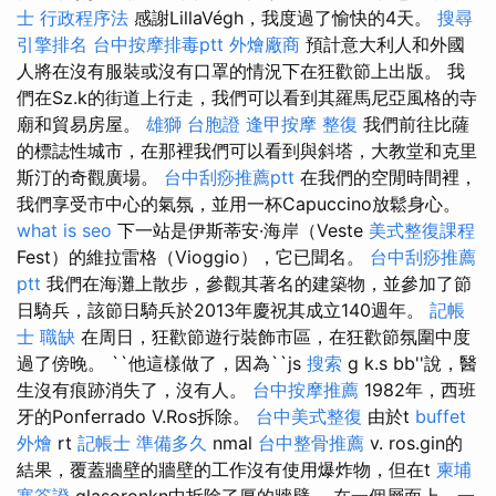
士 行政程序法
感謝LillaVégh，我度過了愉快的4天。
搜尋
引擎排名
台中按摩排毒ptt
外燴廠商
預計意大利人和外國
人將在沒有服裝或沒有口罩的情況下在狂歡節上出版。 我
們在Sz.k的街道上行走，我們可以看到其羅馬尼亞風格的寺
廟和貿易房屋。
雄獅 台胞證
逢甲按摩
整復
我們前往比薩
的標誌性城市，在那裡我們可以看到與斜塔，大教堂和克里
斯汀的奇觀廣場。
台中刮痧推薦ptt
在我們的空閒時間裡，
我們享受市中心的氣氛，並用一杯Capuccino放鬆身心。
what is seo
下一站是伊斯蒂安·海岸（Veste
美式整復課程
Fest）的維拉雷格（Vioggio），它已聞名。
台中刮痧推薦
ptt
我們在海灘上散步，參觀其著名的建築物，並參加了節
日騎兵，該節日騎兵於2013年慶祝其成立140週年。
記帳
士 職缺
在周日，狂歡節遊行裝飾市區，在狂歡節氛圍中度
過了傍晚。 ``他這樣做了，因為``js
搜索
g k.s bb''說，醫
生沒有痕跡消失了，沒有人。
台中按摩推薦
1982年，西班
牙的Ponferrado V.Ros拆除。
台中美式整復
由於t
buffet
外燴
rt
記帳士 準備多久
nmal
台中整骨推薦
v. ros.gin的
結果，覆蓋牆壁的牆壁的工作沒有使用爆炸物，但在t
柬埔
寨簽證
glasoronkn中拆除了厚的牆壁。 在一個層面上，一