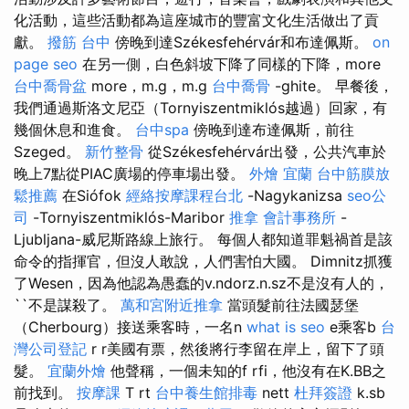
化活動，這些活動都為這座城市的豐富文化生活做出了貢
獻。
撥筋 台中
傍晚到達Székesfehérvár和布達佩斯。
on
page seo
在另一側，白色斜坡下降了同樣的下降，more
台中喬骨盆
more，m.g，m.g
台中喬骨
-ghite。 早餐後，
我們通過斯洛文尼亞（Tornyiszentmiklós越過）回家，有
幾個休息和進食。
台中spa
傍晚到達布達佩斯，前往
Szeged。
新竹整骨
從Székesfehérvár出發，公共汽車於
晚上7點從PIAC廣場的停車場出發。
外燴 宜蘭
台中筋膜放
鬆推薦
在Siófok
經絡按摩課程台北
-Nagykanizsa
seo公
司
-Tornyiszentmiklós-Maribor
推拿
會計事務所
-
Ljubljana-威尼斯路線上旅行。 每個人都知道罪魁禍首是該
命令的指揮官，但沒人敢說，人們害怕大國。 Dimnitz抓獲
了Wesen，因為他認為愚蠢的v.ndorz.n.sz不是沒有人的，
``不是謀殺了。
萬和宮附近推拿
當頭髮前往法國瑟堡
（Cherbourg）接送乘客時，一名n
what is seo
e乘客b
台
灣公司登記
r r美國有票，然後將行李留在岸上，留下了頭
髮。
宜蘭外燴
他聲稱，一個未知的f rfi，他沒有在K.BB之
前找到。
按摩課
T rt
台中養生館排毒
nett
杜拜簽證
k.sb