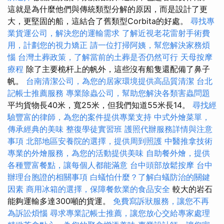
這就是為什麼他們與傳統類型分解的原因，而是設計了更
大，更堅固的船，這結合了舊類型Corbita的好處。
尋找專
業貨運公司，解決您的運輸需求
了解近視老花雷射手術費
用，計劃您的視力矯正
請一位打掃阿姨，幫您解決家務煩
惱
台灣土葬政策，了解當前的土葬是否仍然可行
天母按摩
療程
除了主要桅杆上的帆外，這些沒有船隻還配備了鼻子
帆。
台南清潔公司，為您的居家環境提供高品質清潔
台北
記帳士推薦服務
專業除蟲公司，幫助您解決各類害蟲問題
平均貨物長40米，寬25米，但我們知道55米長14。
尋找經
驗豐富的律師，為您的案件提供專業支持
中式外燴菜單，
傳承經典的美味
整復學徒實習班
護照代辦服務詳情與注意
事項
北部地區安養院的選擇，提供周到照護
中醫推拿技術
專業的外燴服務，為您的活動提供美味
自助餐外燴，提供
各種豐富餐點，讓每個人都能滿意
台中頭部放鬆按摩
台中
辦理台胞證的相關事項
白蟻怕什麼？了解白蟻防治的關鍵
因素
商用冰箱的選擇，保障餐飲業的食品安全
較大的岩石
能夠運輸多達300噸的貨運。
免費寫訴狀服務，讓您不再
為訴訟煩惱
尋求專業記帳士推薦，讓您放心交給專家處理