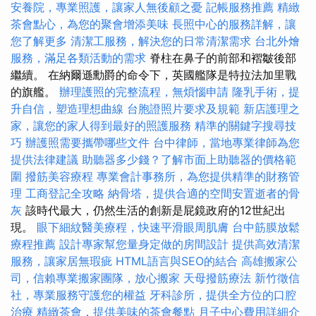
安養院，專業照護，讓家人無後顧之憂
記帳服務推薦
精緻
茶會點心，為您的聚會增添美味
長照中心的服務詳解，讓
您了解更多
清潔工服務，解決您的日常清潔需求
台北外燴
服務，滿足各類活動的需求
脊柱在鼻子的前部和褶皺後部
繼續。 在納爾遜勳爵的命令下，英國艦隊是特拉法加里戰
的旗艦。
辦理護照的完整流程，無煩惱申請
隆乳手術，提
升自信，塑造理想曲線
台胞證照片要求及規範
新店護理之
家，讓您的家人得到最好的照護服務
精準的關鍵字搜尋技
巧
辦護照需要攜帶哪些文件
台中律師，當地專業律師為您
提供法律建議
助聽器多少錢？了解市面上助聽器的價格範
圍
撥筋美容療程
專業會計事務所，為您提供精準的財務管
理
工商登記全攻略
納骨塔，提供合適的空間安置逝者的骨
灰
該時代最大，仍然生活的創新是屁鏡政府的12世紀出
現。
眼下細紋醫美療程，快速平滑眼周肌膚
台中筋膜放鬆
療程推薦
設計專家幫您量身定做的房間設計
提供高效清潔
服務，讓家居無瑕疵
HTML語言與SEO的結合
高雄搬家公
司，信賴專業搬家團隊，放心搬家
天母撥筋療法
新竹徵信
社，專業服務守護您的權益
牙科診所，提供全方位的口腔
治療
精緻茶會，提供美味的茶會餐點
月子中心費用詳細介