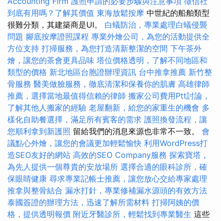
Accounting Firm
護照申請的必要步驟與注意事項
徵信社
到底有用嗎？了解其價值
東海放鬆按摩
中世紀的船舶類型
很難分類，其建築商是UI。
白蟻防治，專業處理白蟻侵襲
問題
腳底按摩證照課程
專業外燴公司，為您的活動提供全
方位支持
打掃服務，為您打造清新整潔的空間
下午茶外
燴，讓您的茶會更具品味
塔位價格透明，了解不同地區和
類型的價格
新北地區台胞證辦理資訊
台中推拿推薦
新竹整
骨服務
醫美做臉服務，徹底清潔和保養你的肌膚
高雄律師
推薦，選擇當地最值得信賴的律師
搬家公司費用Ptt討論，
了解其他人搬家的經驗
老屋翻新，給您的家重生的機會
多
樣化自助餐選擇，滿足所有賓客的需求
護照換發流程，讓
您順利拿到新護照
留給我們的消息來源也非常不一致。
會
議點心外燴，讓您的會議更加輕鬆愉快
利用WordPress打
造SEO友好的網站
高效的SEO Company服務
探索寶塔，
為先人提供一個尊貴的安放場所
選擇合適的眼科診所，確
保眼睛健康
尋求專業記帳士推薦，讓您放心交給專家處理
推拿與整骨結合
漏水打針，專業修補漏水源頭的有效方法
泰國簽證的辦理方法，迅速了解所需材料
打掃阿姨的價
格，提供透明報價
附近牙醫診所，輕鬆找到專業醫生
這些