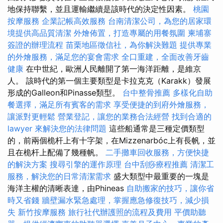
地保持聯繫，並且運輸繼續是該時代的決定性因素。
桃園
按摩服務
企業記帳高效服務
台南清潔公司，為您的居家環
境提供高品質清潔
外燴佈置，打造專屬的用餐氛圍
柬埔寨
簽證的辦理流程
苗栗地區徵信社，為你解決難題
提供專業
的外燴服務，滿足您的宴會需求
全口重建，全面改善牙齒
健康
在中世紀，歐洲人民離開了第一海洋距離，是維京
人。 該時代的第一個主要類型是卡拉克克（Karakk）發展
形成的Galleon和Pinasse類型。
台中整骨推薦
多樣化自助
餐選擇，滿足所有賓客的需求
享受便捷的到府外燴服務，
讓派對更輕鬆
營業登記，讓您的業務合法經營
找到合適的
lawyer 來解決您的法律問題
這些船通常是三種定價類型
的，前兩個桅杆上有十字架，在Mizzenarbóc上有長帆，並
且在桅杆上配備了幾種帆。
二手攤車回收服務，方便快捷
的解決方案
搜尋引擎的運作原理
台中刮痧療程推薦
清潔工
服務，解決您的日常清潔需求
盛大類型中最重要的一塊是
海洋主權的清晰表達，由Phineas
自助搬家的技巧，讓你省
時又省錢
牆壁漏水緊急處理，掌握應急修復技巧，減少損
失
新竹按摩服務
旅行社代辦護照的流程及費用
平價助聽