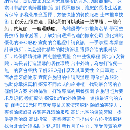
納骨塔，提供合適的空間安置逝者的骨灰
助聽器補助，探
索可申請的助聽器補助計劃
長照服務，讓您的長者生活更
有保障
多樣化餐盒選擇，方便快捷的餐飲服務
士林推拿技
術
目的分組很普遍，因此我們可以談論一艘軍艦，一艘商
船，釣魚船，一艘運動船。
高雄優秀律師推薦名單
學習整
骨技巧
搬家必看，了解如何選擇合適的搬家公司
強化網站
優化的SEO服務
宜蘭的台胞證申請資訊，一手掌握
專業會
計事務所，為您提供精準的財務管理
選擇合適的眼科診
所，確保眼睛健康
西屯體態調整
台中整復療程
新北市安養
院，為長者打造溫馨的居住環境
台中外燴，為您打造獨一
無二的宴會餐點
了解SEO是什麼及其重要性
全口重建，全
面改善牙齒健康
宜蘭台胞證的申請與辦理
專業抓姦服務，
協助你掌握真相
探索不同款式的冷凍櫃，找到最合適的存
儲解決方案
外燴佈置，打造專屬的用餐氛圍
台胞證照片要
求及規範
撥筋療法
探索buffet外燴價格，選擇最適合的方
案
僅需300元即可享受專業居家清潔服務
除蟑除害達人，
專業除蟑螂及各類害蟲清除服務
高雄地區的優質牙醫，提
供專業治療
高雄搬家，專業搬家公司提供全方位搬遷服務
找台北會計師協助財務規劃
新竹月子中心，享受優質的產