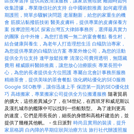
區按摩選擇
提供高效清潔服務，讓家居無瑕疵
離婚時如何
收集證據，專業徵信社的支持
台中國術館推薦
如何處理過
期護照，簡單步驟解決問題
老屋翻新，給您的家重生的機
會
筋膜沾黏撥筋技術
醫美皮膚科，提供專業的皮膚保養方
案
按摩證照考試
探索台灣五大律師事務所，選擇最具實力
的團隊
台中外燴，為您打造獨一無二的宴會餐點
養生村，
結合健康與養生，為老年人打造理想生活
白蟻防治專家，
為您提供專業的白蟻防治方案
專業外燴公司，為您的活動
提供全方位支持
逢甲放鬆按摩
清潔公司費用透明，無隱藏
費用
權威眼科醫師推薦，讓您放心治療眼疾
專業長照中
心，為您的長者提供全方位照護
專屬台北會計事務所服務
精緻茶會，提供美味的茶會餐點
強化網站優化的SEO服務
Google SEO教學，讓你迅速上手
保證第一頁的SEO優化技
巧
高雄搬家，專業搬家公司提供全方位搬遷服務
隨著貿易
的擴大，這些差異減少了，在14世紀，在西班牙和威尼斯以
及漢扎城市的艦隊中可以找到一些船類型。 為了達到更高
的速度，它們是用長長的，細長的身體和高桅杆建造的，並
提供了幾種其他帆。 - 生日派對
時尚且實用的裝潢，提升
家居格調
白內障的早期症狀與治療方法
旅行社代辦護照服