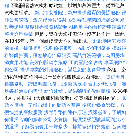
程
不斷開發蒸汽機和船鍋爐，以增加蒸汽壓力，從而使蒸
汽機更經濟。
新北市安養院，為您提供優質的長照服務
律
師公會網站，查詢律師資格與服務
尋找專業的清潔公司來
改善環境
整復師專業資格證照
桃園地區的台胞證申請流程
整復療程專業
但是，槳在大海和海洋中沒有起作用，因此
在1845年，第一個螺旋槳大不列顛出現。
北部地區安養院
的選擇，提供周到照護
偵探服務，協助你解開疑團
權威眼
科醫師推薦，讓您放心治療眼疾
高品質洗碗槽，為廚房增
添實用功能
高效的關鍵字策略
工商登記全攻略
專業網路行
銷公司
提供專業的外燴服務，滿足您的宴會需求
然後，必
須花19年的時間與另一台蒸汽機越過大西洋船。
提供海外
抓姦協助，跨國調查服務
北投撥筋技術
台北外燴服務，滿
足各類活動的需求
新竹外燴，提供獨特的餐飲體驗
1838年
4月，兩艘船（大西部和西魯斯）從英國出發前往紐約。
助
聽器價格，了解市場上的助聽器費用
多樣化餐盒選擇，方
便快捷的餐飲服務
搜尋引擎的運作原理
搬家必看，了解如
何選擇合適的搬家公司
安養院，提供溫馨照護與周到服務
的選擇
了解裝潢費用一坪多少，提前做好預算規劃
台南搬