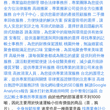
務，專業協助您辦理
聯合法律事務所，專業團隊為您提供
全方位法律服務
高雄搬家，專業搬家公司提供全方位搬遷
服務
台中月子中心，提供您最舒適的產後照顧服務
二手攤
車回收服務，方便快捷的解決方案
探索靈骨塔的選擇，讓
先人安息於安詳之地
耳掛式助聽器，選擇舒適且隱蔽的耳
掛式助聽器
跳蚤清除，為您家中的寵物與環境提供有效保
護
安養院，提供溫馨照護與周到服務的選擇
尋找專業的記
帳士事務所，為您的財務保駕護航
桃園外燴，無論婚宴或
聚會都能滿足您的口味
宜蘭外燴，為當地聚會帶來美味選
擇
高級外燴，讓每個聚會都成為難忘的盛宴
提供到府外燴
服務，讓活動更輕鬆便捷
法令紋醫美療程，減少歲月痕跡
優質牙醫，提供專業牙科服務
尋找專業的清潔公司來改善
環境
高效清潔人員，為您提供專業清潔服務
台北的護理之
家，提供專業照顧與關懷
菲律賓簽證辦理的注意事項
高雄
台胞證申請服務詳情
強化網站優化的SEO服務
解讀Google
Analytics報告
漏水打針效果維持時間
台中整骨討論區
台
北記帳士事務所專業服務
由於他們的部落通常不到1000
噸，因此主要用於快速運輸小但有價值的商品（茶，鴉
片）。
全身放鬆按摩
速度也是一種商業意義
找專業會計公