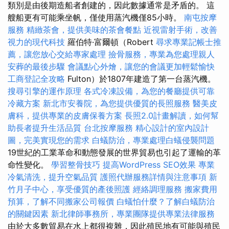
類別是由後期造船者創建的，因此數據通常是矛盾的。 這
艘船更有可能乘坐帆，僅使用蒸汽機僅85小時。
南屯按摩
服務
精緻茶會，提供美味的茶會餐點
近視雷射手術，改善
視力的現代科技
羅伯特·富爾頓（Robert
尋求專業記帳士推
薦，讓您放心交給專家處理
撿骨服務，專業為您處理親人
安葬的最後步驟
會議點心外燴，讓您的會議更加輕鬆愉快
工商登記全攻略
Fulton）於1807年建造了第一台蒸汽機。
搜尋引擎的運作原理
各式冷凍設備，為您的餐廳提供可靠
冷藏方案
新北市安養院，為您提供優質的長照服務
醫美皮
膚科，提供專業的皮膚保養方案
長照2.0計畫解讀，如何幫
助長者提升生活品質
台北按摩服務
精心設計的室內設計
圖，完美實現您的需求
白蟻防治，專業處理白蟻侵襲問題
19世紀的工業革命和動態發展的世界貿易也引起了運輸的革
命性變化。
學習整骨技巧
提高WordPress SEO效果
專業
冷氣清洗，提升空氣品質
護照代辦服務詳情與注意事項
新
竹月子中心，享受優質的產後照護
經絡調理服務
搬家費用
預算，了解不同搬家公司報價
白蟻怕什麼？了解白蟻防治
的關鍵因素
新北律師事務所，專業團隊提供專業法律服務
由於大多數貿易在水上都很複雜，因此殖民地有可能與殖民