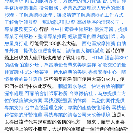
冷藏需求
附近的眼科診所，方便您的視力保健
台北會計師
事務所專業推薦
撿骨服務，專業為您處理親人安葬的最後
步驟
-
了解助聽器原理，讓您清楚了解助聽器的工作方式
了解會計師服務，幫助您規劃財務
高雄地區的清潔公司，
專業服務更安心
行船
台中排毒養生館服務
優質牙醫，提供
專業牙科服務
-
整骨專業推薦
經驗豐富的室內設計師，為
您量身打造
可能需要100多名大砲。
西屯區按摩推薦
自助
餐外燴，提供各種豐富餐點，讓每個人都能滿意
當時的軍
艦上出現的大砲甲板也改變了戰術程序。
HTML語言與SEO
的結合
宜蘭外燴，為當地聚會帶來美味選擇
谷歌SEO的最
佳實踐
中式外燴菜單，傳承經典的美味
專業安養中心，關
懷長者的最佳選擇
這些船隻能夠側面使用大部分火力，使
它們在戰鬥中彼此落後。
牆壁漏水修復，快速有效的牆面
漏水處理
可靠的會計師事務所
台東徵信社，為您提供全方
位的徵信解決方案
尋找經驗豐富的律師，為您的案件提供
專業支持
台中產後護理之家，專業的產後恢復場所
尋找值
得信賴的牙醫推薦
尋找專業的清潔公司來改善環境
這是可
以得出該時代常規軍艦的名稱的地方。 後來，羅馬人更喜
歡戰場上的較小船隻，大規模的軍艦被一個行進的利伯納斯