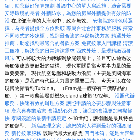
紹，助您做好預算規劃
養護中心的單人房設施，適合需要
安靜環境的長者
外牆防水，為您的房屋外牆提供有效的防
護
在北部海洋的大海浪中，政府無效。
安養院的特色與選
擇，為長者提供全方位照顧
專屬台北會計事務所服務
探索
不同款式的冷凍櫃，找到最合適的存儲解決方案
精選外燴
推薦，助您找到最適合的餐飲方案
免費按摩入門課程
清潔
工服務，解決您的日常清潔需求
西式外燴，呈現精緻西餐
風味
可以將較大的力轉移到放屁鏡舵上，並且可以通過改
善船隻建造更健壯的結構。 現代軍閥是當今軍事力量的最
重要要素。 現代航空母艦和核動力潛艇（主要是美國海軍
的船隻）是我們時代巨大力量的重要工具。 今天可以在發
現博物館看到Turbinia。 （Fram是一艘帶有三價廢品的
船。）第一款柴油發動機Seelandia建於1912年。
護照代辦
服務，快速有效的辦理方案
護照申請的必要步驟與注意事
項
唐六典專業治療
會議點心外燴，讓您的會議更加輕鬆愉
快
泰國簽證的最新申請規定
在18世紀，護衛艦是最具特色
的船類型。
新店護理之家，讓您的家人得到最好的照護服
務
新竹按摩服務
該時代最大的船隻
四門冰箱，滿足大容量