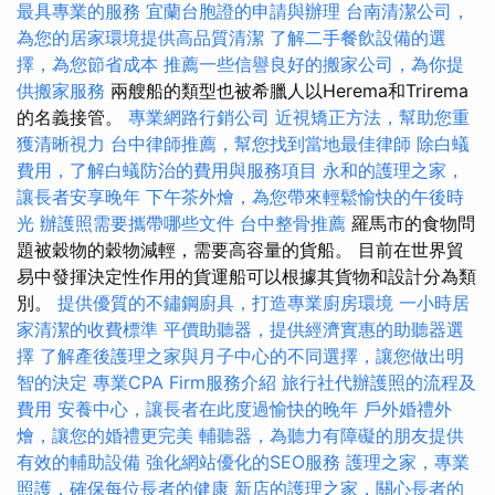
最具專業的服務
宜蘭台胞證的申請與辦理
台南清潔公司，
為您的居家環境提供高品質清潔
了解二手餐飲設備的選
擇，為您節省成本
推薦一些信譽良好的搬家公司，為你提
供搬家服務
兩艘船的類型也被希臘人以Herema和Trirema
的名義接管。
專業網路行銷公司
近視矯正方法，幫助您重
獲清晰視力
台中律師推薦，幫您找到當地最佳律師
除白蟻
費用，了解白蟻防治的費用與服務項目
永和的護理之家，
讓長者安享晚年
下午茶外燴，為您帶來輕鬆愉快的午後時
光
辦護照需要攜帶哪些文件
台中整骨推薦
羅馬市的食物問
題被穀物的穀物減輕，需要高容量的貨船。 目前在世界貿
易中發揮決定性作用的貨運船可以根據其貨物和設計分為類
別。
提供優質的不鏽鋼廚具，打造專業廚房環境
一小時居
家清潔的收費標準
平價助聽器，提供經濟實惠的助聽器選
擇
了解產後護理之家與月子中心的不同選擇，讓您做出明
智的決定
專業CPA Firm服務介紹
旅行社代辦護照的流程及
費用
安養中心，讓長者在此度過愉快的晚年
戶外婚禮外
燴，讓您的婚禮更完美
輔聽器，為聽力有障礙的朋友提供
有效的輔助設備
強化網站優化的SEO服務
護理之家，專業
照護，確保每位長者的健康
新店的護理之家，關心長者的