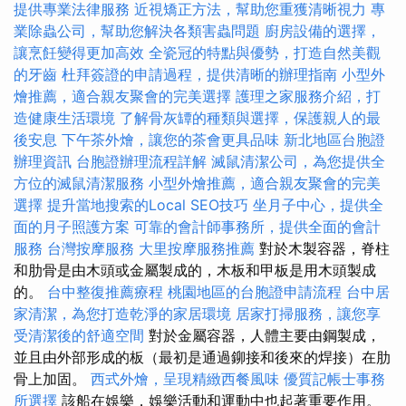
提供專業法律服務
近視矯正方法，幫助您重獲清晰視力
專
業除蟲公司，幫助您解決各類害蟲問題
廚房設備的選擇，
讓烹飪變得更加高效
全瓷冠的特點與優勢，打造自然美觀
的牙齒
杜拜簽證的申請過程，提供清晰的辦理指南
小型外
燴推薦，適合親友聚會的完美選擇
護理之家服務介紹，打
造健康生活環境
了解骨灰罈的種類與選擇，保護親人的最
後安息
下午茶外燴，讓您的茶會更具品味
新北地區台胞證
辦理資訊
台胞證辦理流程詳解
滅鼠清潔公司，為您提供全
方位的滅鼠清潔服務
小型外燴推薦，適合親友聚會的完美
選擇
提升當地搜索的Local SEO技巧
坐月子中心，提供全
面的月子照護方案
可靠的會計師事務所，提供全面的會計
服務
台灣按摩服務
大里按摩服務推薦
對於木製容器，脊柱
和肋骨是由木頭或金屬製成的，木板和甲板是用木頭製成
的。
台中整復推薦療程
桃園地區的台胞證申請流程
台中居
家清潔，為您打造乾淨的家居環境
居家打掃服務，讓您享
受清潔後的舒適空間
對於金屬容器，人體主要由鋼製成，
並且由外部形成的板（最初是通過鉚接和後來的焊接）在肋
骨上加固。
西式外燴，呈現精緻西餐風味
優質記帳士事務
所選擇
該船在娛樂，娛樂活動和運動中也起著重要作用。