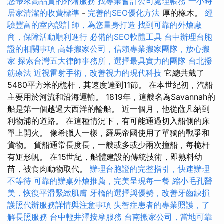
您帶來高品質的外燴服務
找專業會計公司處理帳務
一小時
居家清潔的收費標準
-
完善的SEO優化方法
厚的橡木。
經
驗豐富的室內設計師，為您量身打造
找到可靠的外燴廠
商，保障活動順利進行
必備的SEO軟體工具
台中辦理台胞
證的相關事項
高雄搬家公司，信賴專業搬家團隊，放心搬
家
探索台灣五大律師事務所，選擇最具實力的團隊
台北撥
筋療法
近視雷射手術，改善視力的現代科技
它總共戴了
5480平方米的桅杆，其速度達到11節。 在本世紀初，汽船
主要用於河流和沿海運輸。 1819年，這艘名為Savannah的
船是第一個越過大西洋的輪船。 近一個月，他從薩凡納到
利物浦的道路。 在這種情況下，有可能通過切入船側的床
單上開火。 像希臘人一樣，羅馬帝國使用了單獨的戰爭和
貨物。 貨船通常長度長，一艘或多或少兩次撞船，每桅杆
有矩形帆。 在15世紀，船體建設的傳統技術，即熟料幼
苗，被食肉動物取代。
辦理台胞證的完整指引，快速辦理
不等待
可靠的辦桌外燴推薦，完美呈現每一餐
縮小毛孔醫
美，恢復平滑緊緻肌膚
牙橋的選擇與優勢，改善牙齒缺損
護照代辦服務詳情與注意事項
失智症患者的專業照護，了
解長照服務
台中輕井澤按摩服務
台南搬家公司，當地可靠