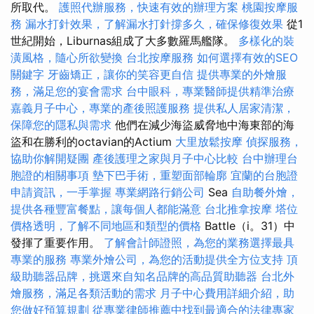
所取代。
護照代辦服務，快速有效的辦理方案
桃園按摩服
務
漏水打針效果，了解漏水打針撐多久，確保修復效果
從1
世紀開始，Liburnas組成了大多數羅馬艦隊。
多樣化的裝
潢風格，隨心所欲變換
台北按摩服務
如何選擇有效的SEO
關鍵字
牙齒矯正，讓你的笑容更自信
提供專業的外燴服
務，滿足您的宴會需求
台中眼科，專業醫師提供精準治療
嘉義月子中心，專業的產後照護服務
提供私人居家清潔，
保障您的隱私與需求
他們在減少海盜威脅地中海東部的海
盜和在勝利的octavian的Actium
大里放鬆按摩
偵探服務，
協助你解開疑團
產後護理之家與月子中心比較
台中辦理台
胞證的相關事項
墊下巴手術，重塑面部輪廓
宜蘭的台胞證
申請資訊，一手掌握
專業網路行銷公司
Sea
自助餐外燴，
提供各種豐富餐點，讓每個人都能滿意
台北推拿按摩
塔位
價格透明，了解不同地區和類型的價格
Battle（i。31）中
發揮了重要作用。
了解會計師證照，為您的業務選擇最具
專業的服務
專業外燴公司，為您的活動提供全方位支持
頂
級助聽器品牌，挑選來自知名品牌的高品質助聽器
台北外
燴服務，滿足各類活動的需求
月子中心費用詳細介紹，助
您做好預算規劃
從專業律師推薦中找到最適合的法律專家