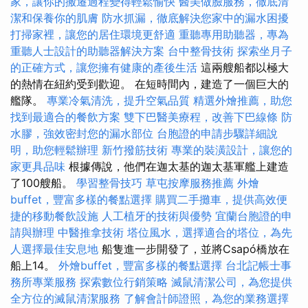
家，讓你的搬遷過程變得輕鬆愉快
醫美做臉服務，徹底清
潔和保養你的肌膚
防水抓漏，徹底解決您家中的漏水困擾
打掃家裡，讓您的居住環境更舒適
重聽專用助聽器，專為
重聽人士設計的助聽器解決方案
台中整骨技術
探索坐月子
的正確方式，讓您擁有健康的產後生活
這兩艘船都以極大
的熱情在紐約受到歡迎。 在短時間內，建造了一個巨大的
艦隊。
專業冷氣清洗，提升空氣品質
精選外燴推薦，助您
找到最適合的餐飲方案
雙下巴醫美療程，改善下巴線條
防
水膠，強效密封您的漏水部位
台胞證的申請步驟詳細說
明，助您輕鬆辦理
新竹撥筋技術
專業的裝潢設計，讓您的
家更具品味
根據傳說，他們在迦太基的迦太基軍艦上建造
了100艘船。
學習整骨技巧
草屯按摩服務推薦
外燴
buffet，豐富多樣的餐點選擇
購買二手攤車，提供高效便
捷的移動餐飲設施
人工植牙的技術與優勢
宜蘭台胞證的申
請與辦理
中醫推拿技術
塔位風水，選擇適合的塔位，為先
人選擇最佳安息地
船隻進一步開發了，並將Csapó橋放在
船上14。
外燴buffet，豐富多樣的餐點選擇
台北記帳士事
務所專業服務
探索數位行銷策略
滅鼠清潔公司，為您提供
全方位的滅鼠清潔服務
了解會計師證照，為您的業務選擇