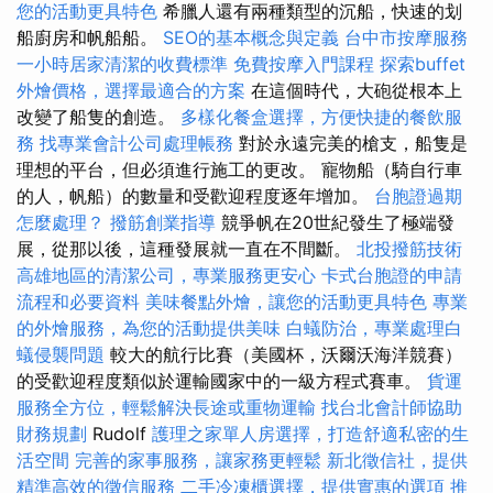
您的活動更具特色
希臘人還有兩種類型的沉船，快速的划
船廚房和帆船船。
SEO的基本概念與定義
台中市按摩服務
一小時居家清潔的收費標準
免費按摩入門課程
探索buffet
外燴價格，選擇最適合的方案
在這個時代，大砲從根本上
改變了船隻的創造。
多樣化餐盒選擇，方便快捷的餐飲服
務
找專業會計公司處理帳務
對於永遠完美的槍支，船隻是
理想的平台，但必須進行施工的更改。 寵物船（騎自行車
的人，帆船）的數量和受歡迎程度逐年增加。
台胞證過期
怎麼處理？
撥筋創業指導
競爭帆在20世紀發生了極端發
展，從那以後，這種發展就一直在不間斷。
北投撥筋技術
高雄地區的清潔公司，專業服務更安心
卡式台胞證的申請
流程和必要資料
美味餐點外燴，讓您的活動更具特色
專業
的外燴服務，為您的活動提供美味
白蟻防治，專業處理白
蟻侵襲問題
較大的航行比賽（美國杯，沃爾沃海洋競賽）
的受歡迎程度類似於運輸國家中的一級方程式賽車。
貨運
服務全方位，輕鬆解決長途或重物運輸
找台北會計師協助
財務規劃
Rudolf
護理之家單人房選擇，打造舒適私密的生
活空間
完善的家事服務，讓家務更輕鬆
新北徵信社，提供
精準高效的徵信服務
二手冷凍櫃選擇，提供實惠的選項
推