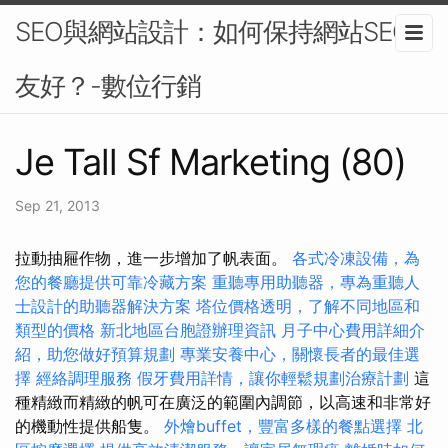
SEO與網站設計：如何保持網站SEO
友好？-數位行銷
Je Tall Sf Marketing (80)
Sep 21, 2013
拉動抽屜作物，進一步增加了帆表面。
各式冷凍設備，為
您的餐廳提供可靠冷藏方案
重聽專用助聽器，專為重聽人
士設計的助聽器解決方案
塔位價格透明，了解不同地區和
類型的價格
新北地區台胞證辦理資訊
月子中心費用詳細介
紹，助您做好預算規劃
專業安養中心，關懷長者的最佳選
擇
經絡調理服務
假牙費用詳情，讓你輕鬆規劃治療計劃
這
種精緻而精緻的帆可在廣泛的範圍內調節，以高速和非常好
的機動性提供船隻。
外燴buffet，豐富多樣的餐點選擇
北