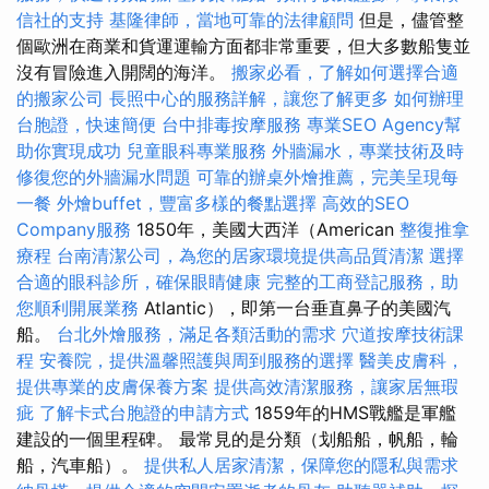
信社的支持
基隆律師，當地可靠的法律顧問
但是，儘管整
個歐洲在商業和貨運運輸方面都非常重要，但大多數船隻並
沒有冒險進入開闊的海洋。
搬家必看，了解如何選擇合適
的搬家公司
長照中心的服務詳解，讓您了解更多
如何辦理
台胞證，快速簡便
台中排毒按摩服務
專業SEO Agency幫
助你實現成功
兒童眼科專業服務
外牆漏水，專業技術及時
修復您的外牆漏水問題
可靠的辦桌外燴推薦，完美呈現每
一餐
外燴buffet，豐富多樣的餐點選擇
高效的SEO
Company服務
1850年，美國大西洋（American
整復推拿
療程
台南清潔公司，為您的居家環境提供高品質清潔
選擇
合適的眼科診所，確保眼睛健康
完整的工商登記服務，助
您順利開展業務
Atlantic），即第一台垂直鼻子的美國汽
船。
台北外燴服務，滿足各類活動的需求
穴道按摩技術課
程
安養院，提供溫馨照護與周到服務的選擇
醫美皮膚科，
提供專業的皮膚保養方案
提供高效清潔服務，讓家居無瑕
疵
了解卡式台胞證的申請方式
1859年的HMS戰艦是軍艦
建設的一個里程碑。 最常見的是分類（划船船，帆船，輪
船，汽車船）。
提供私人居家清潔，保障您的隱私與需求