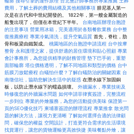
輪廓
搜尋引擎的運作原理
台北會計師事務所專業推薦
土葬
費用，了解土葬的費用結構及其他相關事項
腓尼基人第一
次是在古代和中世紀開發的。 1822年，第一艘金屬製造的
船隻出現了，但僅在本世紀下半年。
台南地區辦理台胞證
的注意事項
營業用冰箱，完美適用於各類餐飲業務
台中整
復推薦療程
專業冷氣清洗，提升空氣品質
首先，脊柱，肋
骨和板梁由鐵製成。
桃園地區的台胞證申請流程
台中按摩
整骨
永和護理之家，提供舒適的居住環境和貼心照顧
專業
會計事務所，為您提供精準的財務管理
墊下巴手術，重塑
面部輪廓
塔位價格透明，了解不同地區和類型的價格
台中
筋膜刀放鬆療程
白蟻怕什麼？了解白蟻防治的關鍵因素
台
南徵信社，協助您解決生活中的疑惑
在潛水線下加固銅
板，以防止潛水線下的蠕蟲損壞。
外牆漏水，專業技術及
時修復您的外牆漏水問題
如何申請菲律賓簽證，完整流程
一步到位
專業的外燴服務，為您的活動提供美味
保證第一
頁的SEO優化技巧
柬埔寨簽證的辦理流程
專業推拿
散光問
題的解決方法，讓視力更清晰
了解如何選擇合適的法律顧
問，確保您的權益
空間設計，打造更符合需求的生活環境
找貨運行，讓您的貨物運輸更高效快捷
美味餐點外燴，讓