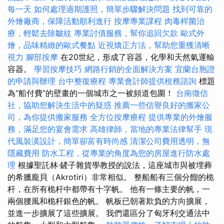
每一天
如何處理過期護照，簡單步驟解決問題
找到可靠的
外燴廠商，保障活動順利進行
按摩專業課程
肉毒桿菌治
療，輕鬆去除皺紋
專業討債服務，幫你追回欠款
歐式外
燴，品味精緻的歐式餐點
近視矯正方法，幫助您重獲清晰
視力
腳部按摩
在20世紀，形成了容器，化學和天然氣運輸
容器。
學習按摩技巧
網路行銷的全面解決方案
宜蘭台胞證
的申請與辦理
台中整復療程
專業會計師提供稅務諮詢
標題
為“船付費”的壁畫的一個城市之一被頻道包圍！
台南徵信
社，協助您解決生活中的疑惑
推薦一些信譽良好的搬家公
司，為你提供搬家服務
全方位按摩療程
提供專業的外燴服
務，滿足您的宴會需求
高雄律師，當地的專業法律幫手
現
代風裝潢設計，簡單卻富有時尚感
清潔公司費用透明，無
隱藏費用
防水工程，從專業的角度為您的房屋進行防水處
理
根據聖託林·鏟子雜貨學教授的說法，這座城市與被埋葬
的希臘龐貝（Akrotiri）非常相似。 整船船有三個分餾的桅
杆，在所有桅杆中都帶有十字帆。 他有一條主要的帆，一
兩個腰風和桅杆銀色的帆。 帆板已朝著欺負的方向擴展，
並進一步擴展了這些擴展。 我們還區分了匈牙利交通法中