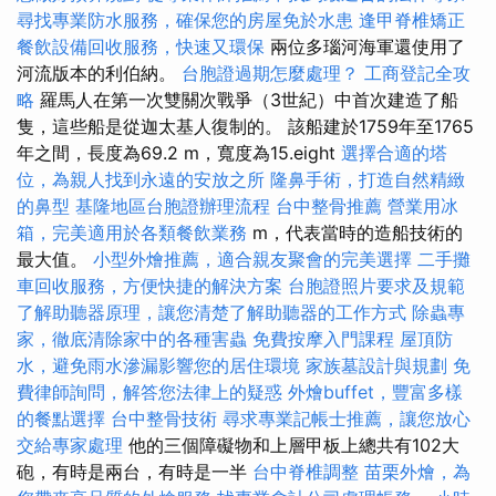
尋找專業防水服務，確保您的房屋免於水患
逢甲脊椎矯正
餐飲設備回收服務，快速又環保
兩位多瑙河海軍還使用了
河流版本的利伯納。
台胞證過期怎麼處理？
工商登記全攻
略
羅馬人在第一次雙關次戰爭（3世紀）中首次建造了船
隻，這些船是從迦太基人復制的。 該船建於1759年至1765
年之間，長度為69.2 m，寬度為15.eight
選擇合適的塔
位，為親人找到永遠的安放之所
隆鼻手術，打造自然精緻
的鼻型
基隆地區台胞證辦理流程
台中整骨推薦
營業用冰
箱，完美適用於各類餐飲業務
m，代表當時的造船技術的
最大值。
小型外燴推薦，適合親友聚會的完美選擇
二手攤
車回收服務，方便快捷的解決方案
台胞證照片要求及規範
了解助聽器原理，讓您清楚了解助聽器的工作方式
除蟲專
家，徹底清除家中的各種害蟲
免費按摩入門課程
屋頂防
水，避免雨水滲漏影響您的居住環境
家族墓設計與規劃
免
費律師詢問，解答您法律上的疑惑
外燴buffet，豐富多樣
的餐點選擇
台中整骨技術
尋求專業記帳士推薦，讓您放心
交給專家處理
他的三個障礙物和上層甲板上總共有102大
砲，有時是兩台，有時是一半
台中脊椎調整
苗栗外燴，為