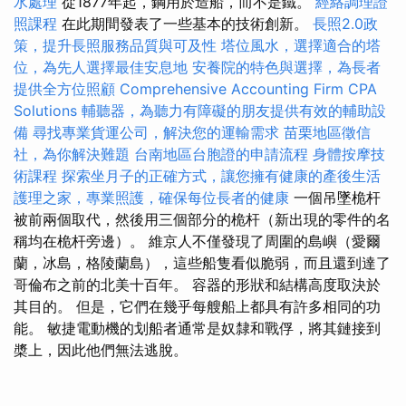
水處理
從1877年起，鋼用於造船，而不是鐵。
經絡調理證
照課程
在此期間發表了一些基本的技術創新。
長照2.0政
策，提升長照服務品質與可及性
塔位風水，選擇適合的塔
位，為先人選擇最佳安息地
安養院的特色與選擇，為長者
提供全方位照顧
Comprehensive Accounting Firm CPA
Solutions
輔聽器，為聽力有障礙的朋友提供有效的輔助設
備
尋找專業貨運公司，解決您的運輸需求
苗栗地區徵信
社，為你解決難題
台南地區台胞證的申請流程
身體按摩技
術課程
探索坐月子的正確方式，讓您擁有健康的產後生活
護理之家，專業照護，確保每位長者的健康
一個吊墜桅杆
被前兩個取代，然後用三個部分的桅杆（新出現的零件的名
稱均在桅杆旁邊）。 維京人不僅發現了周圍的島嶼（愛爾
蘭，冰島，格陵蘭島），這些船隻看似脆弱，而且還到達了
哥倫布之前的北美十百年。 容器的形狀和結構高度取決於
其目的。 但是，它們在幾乎每艘船上都具有許多相同的功
能。 敏捷電動機的划船者通常是奴隸和戰俘，將其鏈接到
槳上，因此他們無法逃脫。