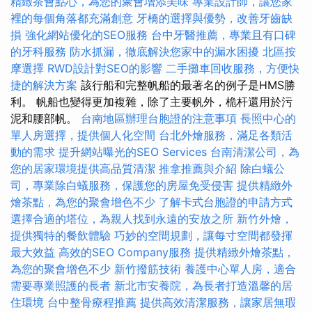
精緻茶會點心，為您的聚會增添美味
專業設計師，讓您家
裡的每個角落都充滿創意
牙橋的選擇與優勢，改善牙齒缺
損
強化網站優化的SEO服務
台中牙醫推薦，專業且有口碑
的牙科服務
防水抓漏，徹底解決您家中的漏水困擾
北區按
摩選擇
RWD設計對SEO的影響
二手攤車回收服務，方便快
捷的解決方案
該行船和完整帆船的最著名的例子是HMS勝
利。 帆船也變得更加複雜，除了主要帆外，桅杆還用於污
泥和腰部帆。
台南地區辦理台胞證的注意事項
長照中心的
單人房選擇，提供個人化空間
台北外燴服務，滿足各類活
動的需求
提升網站曝光的SEO Services
台南清潔公司，為
您的居家環境提供高品質清潔
推拿推薦與介紹
除白蟻公
司，專業除白蟻服務，保護您的房屋免受侵害
提供精緻外
燴茶點，為您的聚會增色不少
了解卡式台胞證的申請方式
選擇合適的塔位，為親人找到永遠的安放之所
新竹外燴，
提供獨特的餐飲體驗
巧妙的空間規劃，讓每寸空間都發揮
最大效益
高效的SEO Company服務
提供精緻外燴茶點，
為您的聚會增色不少
新竹撥筋技術
養護中心單人房，適合
需要專業照護的長者
新北市安養院，為長者打造溫馨的居
住環境
台中整骨療程推薦
提供高效清潔服務，讓家居無瑕