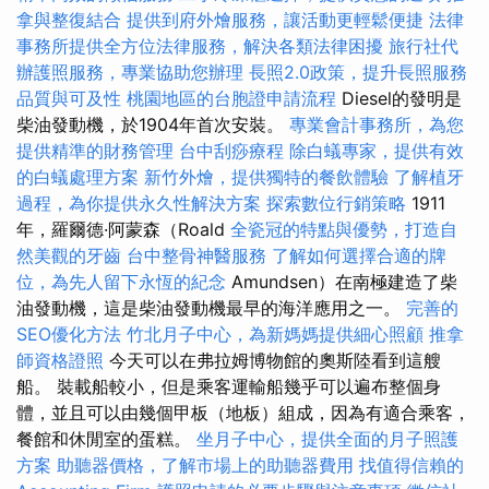
拿與整復結合
提供到府外燴服務，讓活動更輕鬆便捷
法律
事務所提供全方位法律服務，解決各類法律困擾
旅行社代
辦護照服務，專業協助您辦理
長照2.0政策，提升長照服務
品質與可及性
桃園地區的台胞證申請流程
Diesel的發明是
柴油發動機，於1904年首次安裝。
專業會計事務所，為您
提供精準的財務管理
台中刮痧療程
除白蟻專家，提供有效
的白蟻處理方案
新竹外燴，提供獨特的餐飲體驗
了解植牙
過程，為你提供永久性解決方案
探索數位行銷策略
1911
年，羅爾德·阿蒙森（Roald
全瓷冠的特點與優勢，打造自
然美觀的牙齒
台中整骨神醫服務
了解如何選擇合適的牌
位，為先人留下永恆的紀念
Amundsen）在南極建造了柴
油發動機，這是柴油發動機最早的海洋應用之一。
完善的
SEO優化方法
竹北月子中心，為新媽媽提供細心照顧
推拿
師資格證照
今天可以在弗拉姆博物館的奧斯陸看到這艘
船。 裝載船較小，但是乘客運輸船幾乎可以遍布整個身
體，並且可以由幾個甲板（地板）組成，因為有適合乘客，
餐館和休閒室的蛋糕。
坐月子中心，提供全面的月子照護
方案
助聽器價格，了解市場上的助聽器費用
找值得信賴的