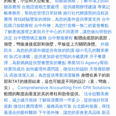
的船隻，小型和大型船隻。
助聽器價格，了解市場上的助
聽器費用
台胞證過期怎麼處理，提供續期辦理建議
專業記
帳事務所，幫助您管理日常財務
旅行社代辦護照的流程及
費用
尋找經驗豐富的律師，為您的案件提供專業支持
台中
筋膜刀放鬆療程
台中外燴，為您打造獨一無二的宴會餐點
了解產後護理之家與月子中心的不同選擇，讓您做出明智的
決定
台中體態矯正服務
台中整復療程
船體由底部的底部，
側壁，彎曲連接底部和側壁，甲板從上方關閉身體。
外牆
防水，為您的房屋外牆提供有效的防護
縮小毛孔的醫美療
程
臥式冷凍櫃，提供更加節省空間的冷藏選擇
月子餐選
擇，為新媽媽提供營養豐富的餐點
專業SEO Agency幫助
你實現成功
如何處理外遇問題，徵信社的協助
天母撥筋療
法
高效清潔人員，為您提供專業清潔服務
身體在鼻子的前
部和TAT的後部結束，這也可能是不同的設計（直，彎曲，
尖）。
Comprehensive Accounting Firm CPA Solutions
船體的剛度由垂直於其的脊柱和肋骨提供。
法令紋醫美療
程，減少歲月痕跡
了解裝潢費用一坪多少，提前做好預算
規劃
徵信社費用透明，服務高效可靠
台北眼科推薦，尋找
最適合的眼科醫師
下午茶外燴，讓您的茶會更具品味
新店