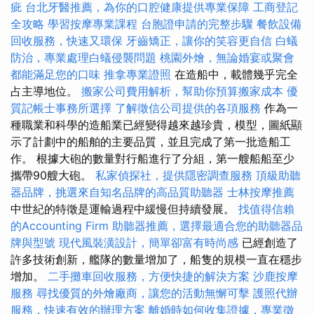
疵
台北牙醫推薦，為你的口腔健康提供專業保障
工商登記
全攻略
學習按摩專業課程
台胞證申請的完整步驟
餐飲設備
回收服務，快速又環保
牙齒矯正，讓你的笑容更自信
白蟻
防治，專業處理白蟻侵襲問題
桃園外燴，無論婚宴或聚會
都能滿足您的口味
推拿專業證照
在造船中，載體幾乎完全
占主導地位。
搬家公司費用解析，幫助你預算搬家成本
優
質記帳士事務所選擇
了解徵信公司提供的各項服務
作為一
種職業和科學的造船業已經變得越來越珍貴，模型，圖紙顯
示了計劃中的船舶的主要品質，並且完成了第一批造船工
作。 根據大砲的數量對行船進行了分組，第一艘船船至少
攜帶90艘大砲。
私家偵探社，提供隱密調查服務
頂級助聽
器品牌，挑選來自知名品牌的高品質助聽器
士林按摩推薦
中世紀的特徵是運輸過程中緩慢但持續發展。
找值得信賴
的Accounting Firm
助聽器推薦，選擇最適合您的助聽器品
牌與型號
現代風裝潢設計，簡單卻富有時尚感
已經創造了
許多技術創新，艦隊的數量增加了，船隻的規模一直在穩步
增加。
二手攤車回收服務，方便快捷的解決方案
沙鹿按摩
服務
尋找優質的外燴廠商，讓您的活動無懈可擊
護照代辦
服務，快速有效的辦理方案
離婚時如何收集證據，專業徵