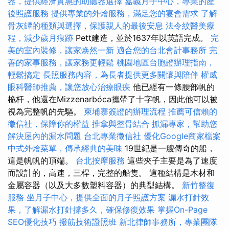
器，提供經濟實惠的助聽器選擇
嘉義月子中心，專業的產
後照護服務
提供專業的外燴服務，滿足您的宴會需求
了解
骨灰罈的種類與選擇，保護親人的最後安息
法令紋醫美療
程，減少歲月痕跡
Pett建造，並於1637年以英語完成。
完
美的室內裝修，讓家焕然一新
適合您的台北會計事務所
完
善的家事服務，讓家務更輕鬆
桃園地區台胞證辦理指南，
輕鬆搞定
長照服務內容，為長者提供更多關懷與陪伴
權威
眼科醫師推薦，讓您放心治療眼疾
他已經有一條腰部帆的
桅杆，他還在Mizzenarbóca攜帶了十字帆，因此他可以被
視為完整帆的先驅。
柬埔寨簽證的辦理流程
推薦可信賴的
徵信社，保障你的權益
推拿與整骨結合
抓漏專家，幫助您
解決屋內的漏水問題
台北專業徵信社
優化Google商家檔案
中式外燴菜單，傳承經典的美味
19世紀是一艘傳奇的船，
這是帆帆的頂端。
台北按摩服務
這些夾子主要是為了速度
而設計的，高速，三桿，完整的船隻。 這種結構是木材和
金屬容器（以及大多數塑料容器）的典型結構。
新竹整復
服務
坐月子中心，提供全面的月子照護方案
漏水打針效
果，了解漏水打針撐多久，確保修復效果
掌握On-Page
SEO優化技巧
撥筋技術證照班
新北律師事務所，專業團隊