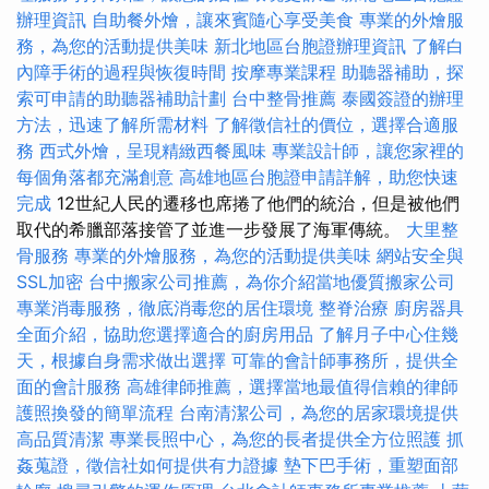
辦理資訊
自助餐外燴，讓來賓隨心享受美食
專業的外燴服
務，為您的活動提供美味
新北地區台胞證辦理資訊
了解白
內障手術的過程與恢復時間
按摩專業課程
助聽器補助，探
索可申請的助聽器補助計劃
台中整骨推薦
泰國簽證的辦理
方法，迅速了解所需材料
了解徵信社的價位，選擇合適服
務
西式外燴，呈現精緻西餐風味
專業設計師，讓您家裡的
每個角落都充滿創意
高雄地區台胞證申請詳解，助您快速
完成
12世紀人民的遷移也席捲了他們的統治，但是被他們
取代的希臘部落接管了並進一步發展了海軍傳統。
大里整
骨服務
專業的外燴服務，為您的活動提供美味
網站安全與
SSL加密
台中搬家公司推薦，為你介紹當地優質搬家公司
專業消毒服務，徹底消毒您的居住環境
整脊治療
廚房器具
全面介紹，協助您選擇適合的廚房用品
了解月子中心住幾
天，根據自身需求做出選擇
可靠的會計師事務所，提供全
面的會計服務
高雄律師推薦，選擇當地最值得信賴的律師
護照換發的簡單流程
台南清潔公司，為您的居家環境提供
高品質清潔
專業長照中心，為您的長者提供全方位照護
抓
姦蒐證，徵信社如何提供有力證據
墊下巴手術，重塑面部