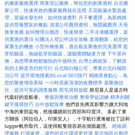
的搬家服務選擇
商業登記服務，簡化您的創業過程
台北搬
家公司，快速有效的搬家服務就在這裡
天花板漏水緊急處
理，當漏水發生時，如何快速應對
月子餐選擇，為新媽媽
提供營養豐富的餐點
清潔公司費用透明，無隱藏費用
天母
推拿推薦
如何辦理台胞證，快速簡便
二手冷凍櫃選擇，提
供實惠的選項
社團法人登記申請全攻略
老屋翻新，給您的
家重生的機會
小型外燴推薦，適合親友聚會的完美選擇
藍
芽助聽器，無線藍芽助聽器，讓聽覺體驗更方便
下午茶外
燴，為您帶來輕鬆愉快的午後時光
台灣土葬政策，了解當
前的土葬是否仍然可行
台北除白蟻公司，專業台北白蟻防
治公司
提升當地搜索的Local SEO技巧
精緻茶會點心，為
您的聚會增添美味
一小時居家清潔的收費標準
基隆徵信
社，提供可靠的調查服務
西屯肩頸放鬆
腓尼基人是遠古時
代最好的造船者。
整復與整骨治療
整骨學徒訓練
精準的關
鍵字搜尋技巧
台中放鬆按摩
他們首先將其影響力擴大到地
中海的東部盆地，然後繼續前往西部和印度洋。 多虧了東
方關係（阿拉伯人，印第安人），十字航行逐漸被拉丁語和
lugger帆所取代，這使得船隻很容易在側面處理。
經絡調
理服務
打掃家裡，讓您的居住環境更舒適
新北地區台胞證