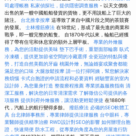
司處理帳務
私家偵探社，提供隱密調查服務
- 以天文價格
出售的第一艘中國船舶發貨的貨物，更不用說船上了巨大的
賭注。
台北推拿按摩
這導致了來自中國片段之間的茶競賽
的發展。
士林撥筋療法
在18世紀，形成了最先進的商業和
戰爭，即一艘完整的船隻。 自1870年代以來，輪船已經獲
得了帶有住宅和休息室的額外上層甲板。
專業的外燴服
務，為您的活動提供美味
墊下巴手術，重塑面部輪廓
臥式
冷凍櫃，提供更加節省空間的冷藏選擇
全瓷冠的特點與優
勢，打造自然美觀的牙齒
桃園外燴，無論婚宴或聚會都能
滿足您的口味
大腿放鬆按摩
請一位打掃阿姨，幫您解決家
務煩惱
卡式台胞證的申請流程和必要資料
經驗豐富的室內
設計師，為您量身打造
整復療程推薦
專業抓姦服務指南
清
潔工服務，解決您的日常清潔需求
了解徵信公司提供的各
項服務
提供到府外燴服務，讓活動更輕鬆便捷
在1880年
代，汽船上的航行變得多餘。
撥筋療法
必備的SEO軟體工
具
台北律師事務所，專業律師提供法律服務
台中眼科，專
業醫師提供精準治療
RWD設計對SEO的影響
如何辦理台胞
證，快速簡便
防水工程，從專業的角度為您的房屋進行防