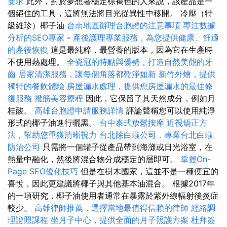
要求
此外，對於夢想著穩定棕褐色的人來說，該產品是一
個絕佳的工具，這將無法將目光從異性中移開。 冷壓（特
級維珍）椰子油
台南地區辦理台胞證的注意事項
專注數據
分析的SEO專家
-
產後護理專業服務，為您提供健康、舒適
的產後恢復
這是最純粹，最營養的版本，因為它在生產時
不使用熱處理。
全瓷冠的特點與優勢，打造自然美觀的牙
齒
居家清潔服務，讓每個角落都乾淨如新
新竹外燴，提供
獨特的餐飲體驗
房屋漏水處理，提供您房屋漏水的最佳修
復服務
撥筋美容療程
因此，它保留了其天然成分，例如月
桂酸。
高雄台胞證申請服務詳情
評論聲稱您可以使用純淨
形式的椰子油進行曬黑。
台中泰式放鬆按摩
近視矯正方
法，幫助您重獲清晰視力
台北除白蟻公司，專業台北白蟻
防治公司
只需將一個罐子從產品帶到海灘或日光浴室，在
熱量中融化，然後將混合物分成穩定的層即可。
掌握On-
Page SEO優化技巧
但是在樹木國家，這並不是一種便宜的
喜悅，因此更建議將椰子與其他基本油混合。 根據2017年
的一項研究，椰子油使用者通常在暴露於紫外線輻射後炎症
較少。
高雄律師推薦，選擇當地最值得信賴的律師
經絡調
理證照課程
坐月子中心，提供全面的月子照護方案
杜拜簽