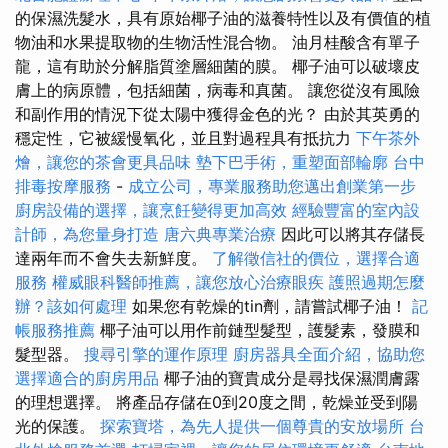
的保濕洗髮水，具有原始椰子油的滋養特性以及有價值的植
物油和水果提取物的生物活性混合物。 油月桂酸含有單子
龍，這有助於分解脂質塗層細菌的膜。 椰子油可以破壞皮
膚上的病原體，包括細菌，病毒和真菌。 讓您從沒有風險
和副作用的情況下從太陽中獲得金色的光？ 由於其英勇的
穩定性，它被緩慢氧化，並且對過程具有抵抗力
下午茶外
燴，讓您的茶會更具品味
墊下巴手術，重塑面部輪廓
台中
排毒按摩服務
-
成立公司，專業服務助您邁出創業第一步
廚房設備的選擇，讓烹飪變得更加高效
經驗豐富的室內設
計師，為您量身打造
唐六典專業治療
因此可以將其存儲長
達兩年而不會失去新鮮度。
了解徵信社的價位，選擇合適
服務
權威眼科醫師推薦，讓您放心治療眼疾
護照過期怎麼
辦？該如何處理
如果您有乾燥的tin劑，請嘗試椰子油！
記
帳服務推薦
椰子油可以用作前鏈型髮型，護髮素，發膜和
髮型器。
搜尋引擎的運作原理
廚房器具全面介紹，協助您
選擇適合的廚房用品
椰子油的寶貴成分是尋找保濕潤膚露
的理想選擇。 將產品存儲在0到20度之間，乾燥並受到陽
光的保護。
探索寶塔，為先人提供一個尊貴的安放場所
台