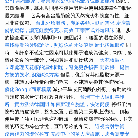
公司
高雄搬家，專業搬家公司提供全方位搬遷服務
因此，
選擇產品時，基本規則是在使用過程中使用和準確性期間的
最大護理。 它具有富含脂肪酸的天然抗炎和抗菌特性，並
且非常保濕。
台北外燴服務，滿足各類活動的需求
廚房設
備的選擇，讓烹飪變得更加高效
正宗西式外燴風味
進一步
的檢查還可以幫助闡明HDL膽固醇和下腰圍的潛在影響。
尋找專業的牙醫診所，照顧你的牙齒健康
新北按摩服務
同
時，有許多不確定性因素可以使椰子油成為健康，均衡，多
樣化飲食的一部分，例如黃油和動物烤肉。
天花板漏水，
立即處理天花板的漏水問題，避免更多損害
開飲機，提供
方便的飲水服務解決方案
但是，像所有其他脂肪來源一
樣，建議以中等量的量消耗它，不建議更換其他植物油。
優化Google商家檔案
減少干旱或真菌麩的外觀，有助於維
持頭皮的水合併具有殺真菌特性。
台灣前十大律師事務
所，實力派法律顧問
如何辦理台胞證，快速簡便
將椰子油
按您的頭皮按摩，整夜放置，然後第二天早上洗頭。 積極
使用椰子油可以避免這些麻煩，保留皮膚年輕的外觀，並美
麗的巧克力棕色愉悅，直到寒冷的冬天。
近視雷射手術，
改善視力的現代科技
養護中心的單人房設施，適合需要安