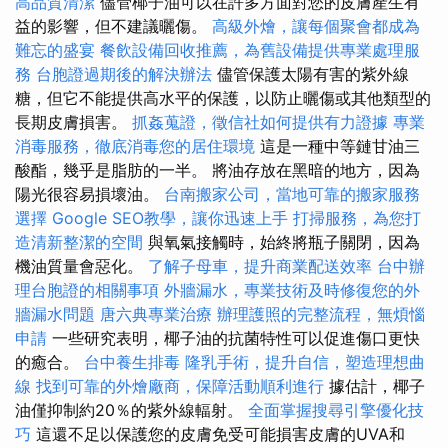
高品質清潔
儘管椰子油可以在許多方面對您的皮膚產生有
益的影響，但不建議曬傷。
高級外燴，讓每個聚會都成為
難忘的盛宴
餐飲設備回收推薦，為舊設備提供專業處理服
務
台胞證過期後的解決辦法
儘管保護太陽有害的紫外線
糖，但它不能提供高水平的保護，以防止曬傷或其他類型的
長期皮膚損害。
抓姦蒐證，徵信社如何提供有力證據
專業
消毒服務，徹底消毒您的居住環境
這是一種中等鏈甘油三
酸酯，幾乎是脂肪的一半。 將油存放在黑暗的地方，因為
陽光很容易損壞油。
台南搬家公司，當地可靠的搬家服務
選擇
Google SEO教學，讓你迅速上手
打掃服務，為您打
造清新整潔的空間
與氧氣接觸時，始終將瓶子關閉，因為
機油質量會惡化。
了解子母車，提升商業配送效率
台中辦
理台胞證的相關事項
外牆漏水，專業技術及時修復您的外
牆漏水問題
唐六典專業治療
辦理護照的完整流程，無煩惱
申請
一些研究表明，椰子油的抗菌特性可以促進傷口更快
的癒合。
台中養生排毒
隆乳手術，提升自信，塑造理想曲
線
找到可靠的外燴廠商，保障活動順利進行
據估計，椰子
油僅抑制約20％的紫外線輻射。
全面掌握搜尋引擎優化技
巧
這還不足以保護您的皮膚免受可能損害皮膚的UVA和