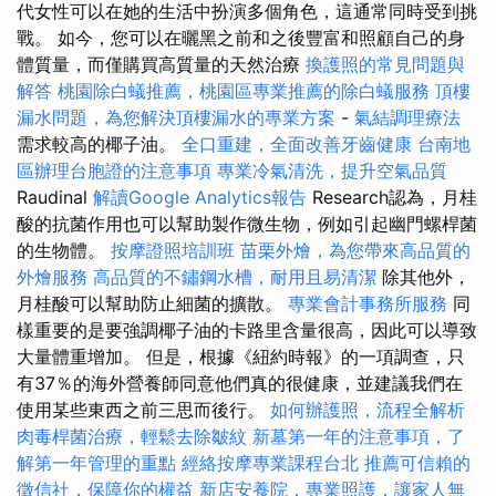
代女性可以在她的生活中扮演多個角色，這通常同時受到挑
戰。 如今，您可以在曬黑之前和之後豐富和照顧自己的身
體質量，而僅購買高質量的天然治療
換護照的常見問題與
解答
桃園除白蟻推薦，桃園區專業推薦的除白蟻服務
頂樓
漏水問題，為您解決頂樓漏水的專業方案
-
氣結調理療法
需求較高的椰子油。
全口重建，全面改善牙齒健康
台南地
區辦理台胞證的注意事項
專業冷氣清洗，提升空氣品質
Raudinal
解讀Google Analytics報告
Research認為，月桂
酸的抗菌作用也可以幫助製作微生物，例如引起幽門螺桿菌
的生物體。
按摩證照培訓班
苗栗外燴，為您帶來高品質的
外燴服務
高品質的不鏽鋼水槽，耐用且易清潔
除其他外，
月桂酸可以幫助防止細菌的擴散。
專業會計事務所服務
同
樣重要的是要強調椰子油的卡路里含量很高，因此可以導致
大量體重增加。 但是，根據《紐約時報》的一項調查，只
有37％的海外營養師同意他們真的很健康，並建議我們在
使用某些東西之前三思而後行。
如何辦護照，流程全解析
肉毒桿菌治療，輕鬆去除皺紋
新墓第一年的注意事項，了
解第一年管理的重點
經絡按摩專業課程台北
推薦可信賴的
徵信社，保障你的權益
新店安養院，專業照護，讓家人無