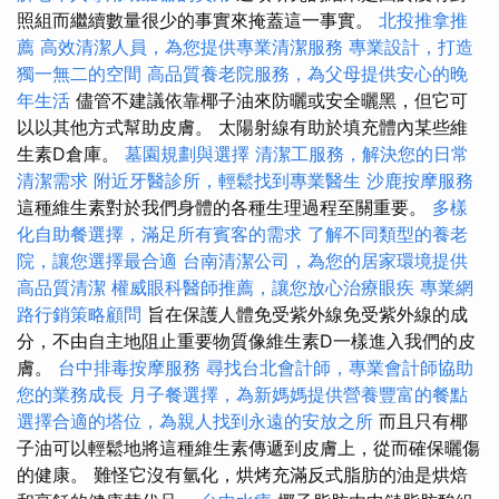
照組而繼續數量很少的事實來掩蓋這一事實。
北投推拿推
薦
高效清潔人員，為您提供專業清潔服務
專業設計，打造
獨一無二的空間
高品質養老院服務，為父母提供安心的晚
年生活
儘管不建議依靠椰子油來防曬或安全曬黑，但它可
以以其他方式幫助皮膚。 太陽射線有助於填充體內某些維
生素D倉庫。
墓園規劃與選擇
清潔工服務，解決您的日常
清潔需求
附近牙醫診所，輕鬆找到專業醫生
沙鹿按摩服務
這種維生素對於我們身體的各種生理過程至關重要。
多樣
化自助餐選擇，滿足所有賓客的需求
了解不同類型的養老
院，讓您選擇最合適
台南清潔公司，為您的居家環境提供
高品質清潔
權威眼科醫師推薦，讓您放心治療眼疾
專業網
路行銷策略顧問
旨在保護人體免受紫外線免受紫外線的成
分，不由自主地阻止重要物質像維生素D一樣進入我們的皮
膚。
台中排毒按摩服務
尋找台北會計師，專業會計師協助
您的業務成長
月子餐選擇，為新媽媽提供營養豐富的餐點
選擇合適的塔位，為親人找到永遠的安放之所
而且只有椰
子油可以輕鬆地將這種維生素傳遞到皮膚上，從而確保曬傷
的健康。 難怪它沒有氫化，烘烤充滿反式脂肪的油是烘焙