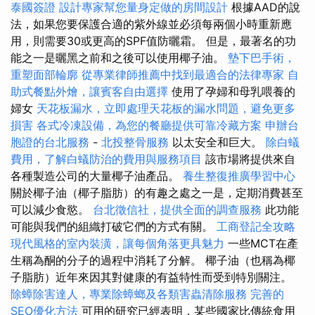
泰國簽證
設計專家幫您量身定做的房間設計
根據AAD的說
法，如果您要保護合適的紫外線並必須每兩個小時重新應
用，則需要30或更高的SPF值防曬霜。 但是，最著名的功
能之一是曬黑之前和之後可以使用椰子油。
墊下巴手術，
重塑面部輪廓
從專業律師推薦中找到最適合的法律專家
自
助式餐點外燴，讓賓客自由選擇
使用了孕婦和母乳喂養的
婦女
天花板漏水，立即處理天花板的漏水問題，避免更多
損害
各式冷凍設備，為您的餐廳提供可靠冷藏方案
申辦台
胞證的台北服務
-
北投整骨服務
以太安全和巨大。
除白蟻
費用，了解白蟻防治的費用與服務項目
該市場將提供來自
各種製造公司的大量椰子油產品。
養生整復推廣學習中心
關於椰子油（椰子脂肪）的有趣之處之一是，定期消費甚至
可以減少食慾。
台北徵信社，提供全面的調查服務
此功能
可能與我們的組織打破它們的方式有關。
工商登記全攻略
現代風格的室內裝潢，讓每個角落更具魅力
一些MCT在產
生稱為酮的分子的過程中消耗了分解。 椰子油（也稱為椰
子脂肪）近年來因其對健康的有益特性而受到特別關注。
除蟑除害達人，專業除蟑螂及各類害蟲清除服務
完善的
SEO優化方法
可用的研究已經表明，某些國家比傳統食用