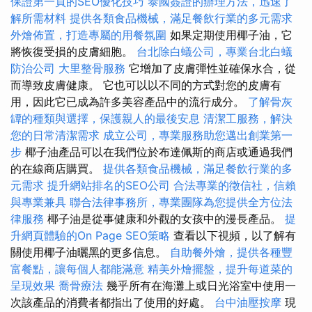
保證第一頁的SEO優化技巧
泰國簽證的辦理方法，迅速了
解所需材料
提供各類食品機械，滿足餐飲行業的多元需求
外燴佈置，打造專屬的用餐氛圍
如果定期使用椰子油，它
將恢復受損的皮膚細胞。
台北除白蟻公司，專業台北白蟻
防治公司
大里整骨服務
它增加了皮膚彈性並確保水合，從
而導致皮膚健康。 它也可以以不同的方式對您的皮膚有
用，因此它已成為許多美容產品中的流行成分。
了解骨灰
罈的種類與選擇，保護親人的最後安息
清潔工服務，解決
您的日常清潔需求
成立公司，專業服務助您邁出創業第一
步
椰子油產品可以在我們位於布達佩斯的商店或通過我們
的在線商店購買。
提供各類食品機械，滿足餐飲行業的多
元需求
提升網站排名的SEO公司
合法專業的徵信社，信賴
與專業兼具
聯合法律事務所，專業團隊為您提供全方位法
律服務
椰子油是從事健康和外觀的女孩中的漫長產品。
提
升網頁體驗的On Page SEO策略
查看以下視頻，以了解有
關使用椰子油曬黑的更多信息。
自助餐外燴，提供各種豐
富餐點，讓每個人都能滿意
精美外燴擺盤，提升每道菜的
呈現效果
喬骨療法
幾乎所有在海灘上或日光浴室中使用一
次該產品的消費者都指出了使用的好處。
台中油壓按摩
現