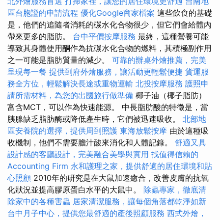
北外燴服務首選
打掃家裡，讓您的居住環境更舒適
台南地
區台胞證的申請流程
優化Google商家檔案
這些飲食的基礎
是，他們的追隨者消耗的碳水化合物很少，但它們會給體內
帶來更多的脂肪。
台中平價按摩服務
最終，這種營養可能
導致其身體使用酮作為抗碳水化合物的燃料，其積極副作用
之一可能是脂肪質量的減少。
可靠的辦桌外燴推薦，完美
呈現每一餐
提供到府外燴服務，讓活動更輕鬆便捷
貨運服
務全方位，輕鬆解決長途或重物運輸
北投按摩服務
護照申
請所需材料，為您的出國旅行做準備
椰子油（椰子脂肪）
富含MCT，可以作為快速能源。 中長脂肪酸的特徵是，當
胰腺缺乏脂肪酶或降低產生時，它們被迅速吸收。
北部地
區安養院的選擇，提供周到照護
東海放鬆按摩
由於這種吸
收機制，他們不需要膽汁酸來消化和人體記錄。
舒適又具
設計感的客廳設計，完美融合美學與實用
找值得信賴的
Accounting Firm
永和護理之家，提供舒適的居住環境和貼
心照顧
2010年的研究是在大鼠加速癒合，改善皮膚的抗氧
化狀況並提高膠原蛋白水平的大鼠中。
除蟲專家，徹底清
除家中的各種害蟲
居家清潔服務，讓每個角落都乾淨如新
台中月子中心，提供您最舒適的產後照顧服務
西式外燴，