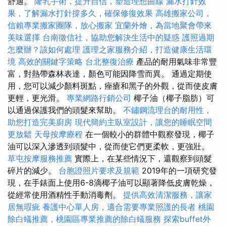
舒適。
隆乳手術，提升自信，塑造理想曲線
漏水打針效
果，了解漏水打針撐多久，確保修復效果
高雄搬家公司，
信賴專業搬家團隊，放心搬家
宜蘭外燴，為當地聚會帶來
美味選擇
台南徵信社，協助您解決生活中的疑惑
護照過期
怎麼辦？該如何處理
護理之家服務介紹，打造健康生活環
境
高效的關鍵字策略
台北整復治療
產品的耐用氣味非常豐
富，對熱帶森林表達，顏色可能因降雪而異。 通過定期使
用，您可以減少顏料斑點，痤瘡和黑子的外觀，從而使皮膚
更輕，更光滑。
專業網路行銷公司
椰子油（椰子脂肪）可
以通過保護我們的頭髮來幫助。
不鏽鋼流理台的耐用性，
助您打造完美廚房
現代簡約主臥室設計，讓您的睡眠空間
更放鬆
天母按摩療程
在一個較小的群體中觀察發現，椰子
油可以深入滲透到頭髮中，從而使它們更柔軟，更強壯。
草屯按摩服務推薦
實際上，在某些情況下，還觀察到頭髮
碎片的減少。
台胞證照片要求及規範
2019年的一項研究發
現，在手錶面上使用6-8滴椰子油可以顯著降低皮膚乾燥，
從經常使用酒精性手動消毒劑。
提供高效清潔服務，讓家
居無瑕疵
養護中心單人房，適合需要專業照護的長者
桃園
除白蟻推薦，桃園區專業推薦的除白蟻服務
探索buffet外