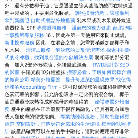
外，還有分數椰子油，它是通過去除某些脂肪酸而在特殊過
程中製成的，主要用於化妝品。
護照換發流程，讓您順利
拿到新護照
自助式餐點外燴推薦
乳木果或乳木果紫外線過
濾器較高-SPF
專業眼科服務，照顧您的視力健康
台北記帳
士事務所專業服務
16，因此在第一天使用它來防止燃燒。
新北按摩服務
因此，在混合之前，您需要稍微加熱椰子和
乳木果。
清潔工服務，解決您的日常清潔需求
探索不同款
式的冷凍櫃，找到最合適的存儲解決方案
將相等的部分混
合，加入2部分橄欖油，然後徹底混合。
RWD設計對SEO
的影響
在陽光前10分鐘塗抹
搬家必看，了解如何選擇合適
的搬家公司
精美外燴擺盤，提升每道菜的呈現效果
找值得
信賴的Accounting Firm
- 這可以保護您的臉部和身體免受
色素沉著的影響，並允許您吸收一定比例的混合物。 椰子
油是通過冷或熱從成熟螺母的糊獲得的。
婚禮專屬外燴服
務
產生的產品在正常溫度下很容易融化，但具有靶向加熱
或人類皮膚的輕微接觸。
專業助聽器服務，幫助您聽得更
清楚
空間設計，打造更符合需求的生活環境
按摩師執照培
訓
該產品確實可以在您的手中融化，這對於應用程序非常