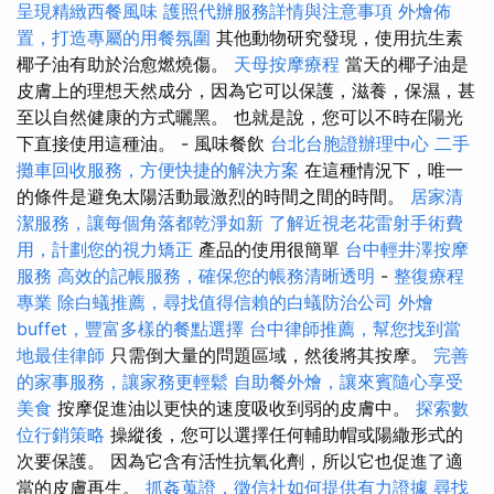
呈現精緻西餐風味
護照代辦服務詳情與注意事項
外燴佈
置，打造專屬的用餐氛圍
其他動物研究發現，使用抗生素
椰子油有助於治愈燃燒傷。
天母按摩療程
當天的椰子油是
皮膚上的理想天然成分，因為它可以保護，滋養，保濕，甚
至以自然健康的方式曬黑。 也就是說，您可以不時在陽光
下直接使用這種油。 - 風味餐飲
台北台胞證辦理中心
二手
攤車回收服務，方便快捷的解決方案
在這種情況下，唯一
的條件是避免太陽活動最激烈的時間之間的時間。
居家清
潔服務，讓每個角落都乾淨如新
了解近視老花雷射手術費
用，計劃您的視力矯正
產品的使用很簡單
台中輕井澤按摩
服務
高效的記帳服務，確保您的帳務清晰透明
-
整復療程
專業
除白蟻推薦，尋找值得信賴的白蟻防治公司
外燴
buffet，豐富多樣的餐點選擇
台中律師推薦，幫您找到當
地最佳律師
只需倒大量的問題區域，然後將其按摩。
完善
的家事服務，讓家務更輕鬆
自助餐外燴，讓來賓隨心享受
美食
按摩促進油以更快的速度吸收到弱的皮膚中。
探索數
位行銷策略
操縱後，您可以選擇任何輔助帽或陽繖形式的
次要保護。 因為它含有活性抗氧化劑，所以它也促進了適
當的皮膚再生。
抓姦蒐證，徵信社如何提供有力證據
尋找