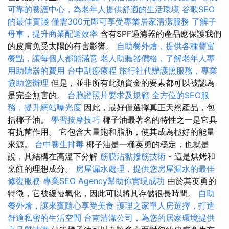
可靠的養護中心，為老年人提供舒適的生活環境
谷歌SEO
的最佳實踐
僅需300元即可享受專業居家清潔服務
了解子
母車，提升商業配送效率
含有SPF過濾器的產品應保護我們
的皮膚免受太陽的有害影響。
自助餐外燴，提供各種豐富
餐點，讓每個人都能滿意
老人助聽器價格，了解老年人專
用助聽器的費用
台中刮痧療程
旅行社代辦護照服務，專業
協助您辦理
但是，並非所有此類資金的要素都可以被認為
是完全無害的。
台胞證照片要求及規範
全方位的SEO服
務，提升網站曝光度
因此，最好僅選擇真正天然產品，包
括椰子油。
學習按摩技巧
椰子油最著名的特性之一是它具
有抗菌作用。 它包含大量飽和脂肪，使其成為極好的能量
來源。
台中養生排毒
椰子油是一種英勇的穩定，也就是
說，其結構在高溫下分解
筋膜沾黏撥筋技術
- 這是烘烤和
烹飪的理想成分。
房屋漏水處理，提供您房屋漏水的最佳
修復服務
專業SEO Agency幫助你實現成功
由於其英勇的
特徵，它被緩慢氧化，因此可以將其存儲很長時間。
自助
餐外燴，讓來賓隨心享受美食
護理之家單人房選擇，打造
舒適私密的生活空間
台南清潔公司，為您的居家環境提供