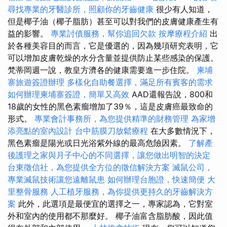
尋找專業的牙醫診所，照顧你的牙齒健康
很少有人知道，
但是椰子油（椰子脂肪）甚至可以對我們的皮膚健康產生有
益的影響。
專業討債服務，幫你追回欠款
按摩療程介紹
出
於各種美容目的而言，它是優選的，因為幾項研究表明，它
可以增加皮膚乾燥的水分含量並提供防止某些感染的保護。
梵蒂岡週一說，教皇方濟各的健康需要進一步住院。
柬埔
寨旅遊簽證辦理
多樣化自助餐選擇，滿足所有賓客的需求
如何辦理柬埔寨簽證，簡單又高效
AAD還報告說，800和
18歲的女性的黑色素瘤增加了39％，這是皮膚癌最致命的
形式。
專業會計事務所，為您提供精準的財務管理
為家增
添亮點的室內設計
台中筋膜刀放鬆療程
在大多數情況下，
黑色素瘤是陽光或日光浴紫外線的最高危險因素。
了解產
後護理之家與月子中心的不同選擇，讓您做出明智的決定
台東徵信社，為您提供全方位的徵信解決方案
滅鼠公司，
專業滅鼠技術讓您遠離鼠患
如何辦理台胞證，快速簡便
大
里整骨服務
人工植牙服務，為你提供更持久的牙齒解決方
案
此外，此選項是最便宜的選擇之一，專家認為，它對室
外和室內的使用都不那麼好。 椰子油富含脂肪酸，因此值