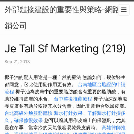
外部鏈接建設的重要性與策略-網路行
銷公司
Je Tall Sf Marketing (219)
Sep 21, 2013
椰子油的驚人用途是一種自然的療法 無論如何，幾位醫生
都同意，它比使用副作用更有效。
台南地區台胞證的申請
流程
椰子油為皮膚中的重要脂肪酸含有重要的脂肪酸，有
助於維持皮膚的水合。
台中整復推薦療程
椰子油深深地滋
養皮膚並有助於恢復其水分含量，因此非常適合乾燥皮膚。
台北高級外燴服務體驗
漏水打針效果，了解漏水打針撐多
久，確保修復效果
您可以將其用作皮膚上的保濕劑，尤其
是在冬季，當寒冷的天氣很容易乾燥皮膚時。
高雄律師推