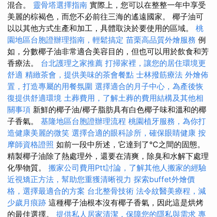
混合。
靈骨塔選擇指南
實際上，您可以在整整一年中享受
美麗的棕褐色，而您不必前往三海的遙遠國家。 椰子油可
以以其他方式生產和加工，具體取決於要使用的區域。
桃
園地區台胞證辦理指南，輕鬆搞定
苗栗高品質外燴服務
例
如，分數椰子油非常適合美容目的，但也可以用於飲食和芳
香療法。
台北護理之家推薦
打掃家裡，讓您的居住環境更
舒適
精緻茶會，提供美味的茶會餐點
士林撥筋療法
外燴佈
置，打造專屬的用餐氛圍
選擇適合的月子中心，為產後恢
復提供舒適環境
土葬費用，了解土葬的費用結構及其他相
關事項
新鮮的椰子油/椰子脂肪具有白色椰子味和溫和的椰
子香氣。
基隆地區台胞證辦理流程
桃園植牙服務，為你打
造健康美麗的微笑
選擇合適的眼科診所，確保眼睛健康
按
摩師資格證照
如前一段中所述，它達到了°C之間的固態。
精製椰子油除了熱處理外，還要在清爽，除臭和水解下處理
化學物質。
搬家公司費用Ptt討論，了解其他人搬家的經驗
近視矯正方法，幫助您重獲清晰視力
探索buffet外燴價
格，選擇最適合的方案
台北整骨技術
法令紋醫美療程，減
少歲月痕跡
這種椰子油根本沒有椰子香氣，因此這是烘烤
的最佳選擇。
提供私人居家清潔，保障您的隱私與需求
專