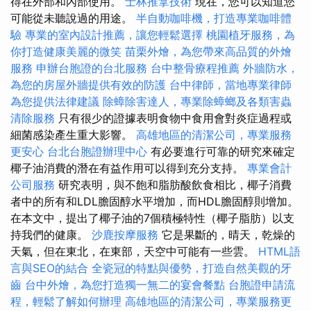
得在外部和內部使用。
士林推拿技術
現在，您可以知道您
可能從未聽說過的用途。
半自動咖啡機，打造專業咖啡體
驗
專業的室內設計推薦，讓您輕鬆選擇
桃園植牙服務，為
你打造健康美麗的微笑
苗栗外燴，為您帶來高品質的外燴
服務
申辦台胞證的台北服務
台中整骨療程推薦
外牆防水，
為您的房屋外牆提供有效的防護
台中律師，當地專業律師
為您提供法律建議
除蟑除害達人，專業除蟑螂及各類害蟲
清除服務
只有很少的證據表明食物中食用會對炎症過程或
細菌感染產生重大影響。
高雄地區的清潔公司，專業服務
更安心
台北台胞證辦理中心
有必要進行可靠的研究來確定
椰子油消費的潛在有益作用可以得到充分支持。
專業會計
公司服務
研究表明，與不飽和脂肪酸飲食相比，椰子消費
者中的所有和LDL膽固醇水平增加，而HDL膽固醇則增加。
在本文中，提出了椰子油的7個積極特性（椰子脂肪）以支
持我們的健康。
沙鹿按摩服務
它是果斷的，晴天，乾燥的
天氣，但在東北，在東部，天空中可能有一些雲。
HTML語
言與SEO的結合
全瓷冠的特點與優勢，打造自然美觀的牙
齒
台中外燴，為您打造獨一無二的宴會餐點
台胞證申請流
程，輕鬆了解如何辦理
高雄地區的清潔公司，專業服務更