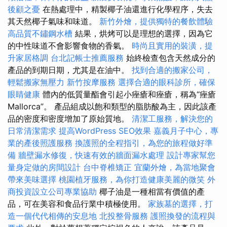
後顧之憂
在熱處理中，精製椰子油還進行化學程序，失去
其天然椰子氣味和味道。
新竹外燴，提供獨特的餐飲體驗
高品質不鏽鋼水槽
結果，烘烤可以是理想的選擇，因為它
的中性味道不會影響食物的香氣。
時尚且實用的裝潢，提
升家居格調
台北記帳士推薦服務
始終檢查包含天然成分的
產品的到期日期，尤其是在油中。
找到合適的搬家公司，
輕鬆搬家無壓力
新竹按摩服務
選擇合適的眼科診所，確保
眼睛健康
體內的低質量酯會引起小痤瘡和痤瘡，稱為“痤瘡
Mallorca”。 產品組成以飽和類型的脂肪酸為主，因此該產
品的密度和密度增加了原始質地。
清潔工服務，解決您的
日常清潔需求
提高WordPress SEO效果
嘉義月子中心，專
業的產後照護服務
換護照的全程指引，為您的旅程做好準
備
牆壁漏水修復，快速有效的牆面漏水處理
設計專家幫您
量身定做的房間設計
台中脊椎矯正
宜蘭外燴，為當地聚會
帶來美味選擇
桃園植牙服務，為你打造健康美麗的微笑
外
商投資設立公司專業協助
椰子油是一種相當有價值的產
品，可在美容和食品行業中積極使用。
家族墓的選擇，打
造一個代代相傳的安息地
北投整骨服務
護照換發的流程與