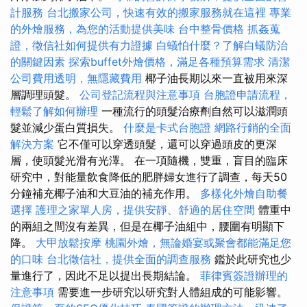
計服務
台北搬家公司，快速有效的搬家服務就在這裡
專業
的外燴服務，為您的活動提供美味
台中整骨價格
抓姦蒐
證，徵信社如何提供有力證據
白蟻怕什麼？了解白蟻防治
的關鍵因素
探索buffet外燴價格，滿足各種預算需求
清潔
公司費用透明，無隱藏費用
椰子油長期以來一直被用來深
層調理頭髮。
公司登記流程與注意事項
台胞證申請流程，
輕鬆了解如何辦理
一種流行的頭髮治療劑自然可以滋潤頭
髮並減少蛋白質損失。
什麼是卡式台胞證
網路行銷的全面
解決方案
它不僅可以穿透頭髮，還可以穿過頭皮的更深
層，使頭髮光滑有光澤。 在一項隨機，雙重，盲目的臨床
研究中，對能量飲食降低的肥胖婦女進行了調查，每天50
分鐘補充椰子油和大豆油的補充作用。
多樣化外燴自助餐
選擇
護理之家單人房，提供安靜、舒適的居住空間
體重中
的兩組之間沒有差異，但是在椰子油組中，腰圍有明顯下
降。
大甲放鬆按摩
桃園外燴，無論婚宴或聚會都能滿足您
的口味
台北徵信社，提供全面的調查服務
鑑於此研究也少
量進行了，因此不足以提出長期結論。
菲律賓簽證辦理的
注意事項
需要進一步研究以研究對人體組成的可能影響。