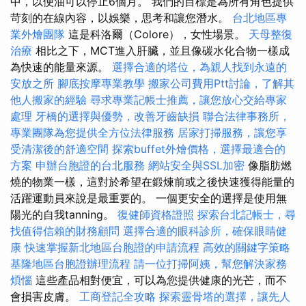
中，以便油可以停止6個月。 我們的目標是為所有角色提供
苛刻的在線內容，以娛樂，思考和讓您潛水。
台北地區專
業外燴團隊
這是科洛爾（Colore），女性場景。
天母整復
治療
相比之下，MCT進入肝臟，並且像碳水化合物一樣成
為快速的能量來源。
選擇合適的塔位，為親人找到永遠的
安放之所
腳底按摩專業教學
搬家公司費用Ptt討論，了解其
他人搬家的經驗
尋求專業記帳士推薦，讓您放心交給專家
處理
牙橋的選擇與優勢，改善牙齒缺損
聯合法律事務所，
專業團隊為您提供全方位法律服務
居家打掃服務，讓您享
受清潔後的舒適空間
探索buffet外燴價格，選擇最適合的
方案
申辦台胞證的台北服務
網站安全與SSL加密
像脂肪燃
燒的物業一樣，這對於希望在鍛煉前或之後快速獲得能量的
活躍運動員來說是最重要的。 一個更安全的選擇是使用無
陽光的自我tanning。
復健師資格證照
探索台北記帳士，尋
找值得信賴的財務顧問
選擇合適的眼科診所，確保眼睛健
康
快速掌握新北地區台胞證的申請流程
高效的關鍵字策略
基隆地區台胞證辦理流程
請一位打掃阿姨，幫您解決家務
煩惱
這些產品相對便宜，可以為您提供健康的光芒，而不
會損害皮膚。
工商登記全攻略
探索靈骨塔的選擇，讓先人