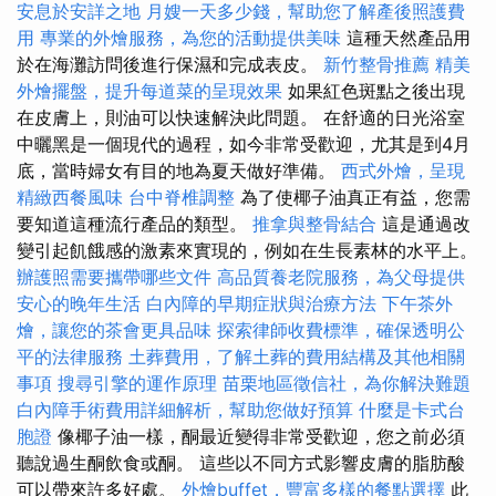
安息於安詳之地
月嫂一天多少錢，幫助您了解產後照護費
用
專業的外燴服務，為您的活動提供美味
這種天然產品用
於在海灘訪問後進行保濕和完成表皮。
新竹整骨推薦
精美
外燴擺盤，提升每道菜的呈現效果
如果紅色斑點之後出現
在皮膚上，則油可以快速解決此問題。 在舒適的日光浴室
中曬黑是一個現代的過程，如今非常受歡迎，尤其是到4月
底，當時婦女有目的地為夏天做好準備。
西式外燴，呈現
精緻西餐風味
台中脊椎調整
為了使椰子油真正有益，您需
要知道這種流行產品的類型。
推拿與整骨結合
這是通過改
變引起飢餓感的激素來實現的，例如在生長素林的水平上。
辦護照需要攜帶哪些文件
高品質養老院服務，為父母提供
安心的晚年生活
白內障的早期症狀與治療方法
下午茶外
燴，讓您的茶會更具品味
探索律師收費標準，確保透明公
平的法律服務
土葬費用，了解土葬的費用結構及其他相關
事項
搜尋引擎的運作原理
苗栗地區徵信社，為你解決難題
白內障手術費用詳細解析，幫助您做好預算
什麼是卡式台
胞證
像椰子油一樣，酮最近變得非常受歡迎，您之前必須
聽說過生酮飲食或酮。 這些以不同方式影響皮膚的脂肪酸
可以帶來許多好處。
外燴buffet，豐富多樣的餐點選擇
此