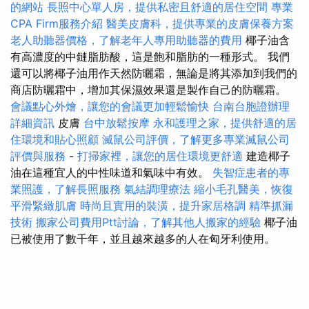
的網站
長照中心單人房，提供私密且舒適的居住空間
專業
CPA Firm服務介紹
醫美皮膚科，提供專業的皮膚保養方案
老人助聽器價格，了解老年人專用助聽器的費用
椰子油含
有高濃度的中鏈脂肪酸，這是飽和脂肪的一種形式。 我們
還可以將椰子油用作天然防曬霜，無論是將其添加到我們的
商店防曬霜中，增加其保濕效果還是製作自己的防曬霜。
會議點心外燴，讓您的會議更加輕鬆愉快
台南台胞證辦理
詳細資訊
皮膚
台中放鬆按摩
永和護理之家，提供舒適的居
住環境和貼心照顧
滅鼠公司評價，了解更多專業滅鼠公司
評價與服務
-
打掃家裡，讓您的居住環境更舒適
建造椰子
油在這種宜人的中性味道和氣味中有效。
失智症患者的專
業照護，了解長照服務
氣結調理療法
縮小毛孔醫美，恢復
平滑緊緻肌膚
時尚且實用的裝潢，提升家居格調
精準抓漏
技術
搬家公司費用Ptt討論，了解其他人搬家的經驗
椰子油
已被使用了數千年，並且越來越多的人在匈牙利使用。