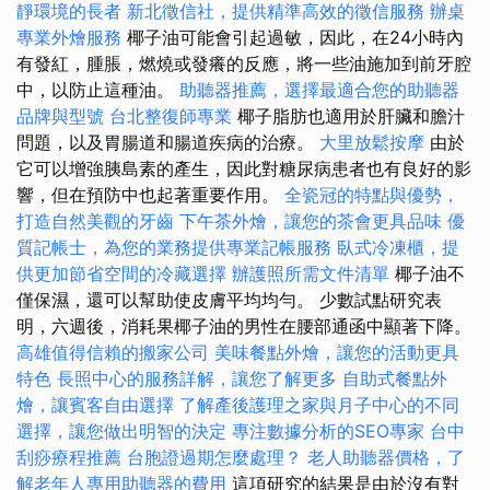
靜環境的長者
新北徵信社，提供精準高效的徵信服務
辦桌
專業外燴服務
椰子油可能會引起過敏，因此，在24小時內
有發紅，腫脹，燃燒或發癢的反應，將一些油施加到前牙腔
中，以防止這種油。
助聽器推薦，選擇最適合您的助聽器
品牌與型號
台北整復師專業
椰子脂肪也適用於肝臟和膽汁
問題，以及胃腸道和腸道疾病的治療。
大里放鬆按摩
由於
它可以增強胰島素的產生，因此對糖尿病患者也有良好的影
響，但在預防中也起著重要作用。
全瓷冠的特點與優勢，
打造自然美觀的牙齒
下午茶外燴，讓您的茶會更具品味
優
質記帳士，為您的業務提供專業記帳服務
臥式冷凍櫃，提
供更加節省空間的冷藏選擇
辦護照所需文件清單
椰子油不
僅保濕，還可以幫助使皮膚平均均勻。 少數試點研究表
明，六週後，消耗果椰子油的男性在腰部通函中顯著下降。
高雄值得信賴的搬家公司
美味餐點外燴，讓您的活動更具
特色
長照中心的服務詳解，讓您了解更多
自助式餐點外
燴，讓賓客自由選擇
了解產後護理之家與月子中心的不同
選擇，讓您做出明智的決定
專注數據分析的SEO專家
台中
刮痧療程推薦
台胞證過期怎麼處理？
老人助聽器價格，了
解老年人專用助聽器的費用
這項研究的結果是由於沒有對