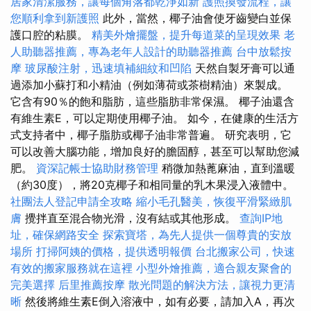
居家清潔服務，讓每個角落都乾淨如新
護照換發流程，讓
您順利拿到新護照
此外，當然，椰子油會使牙齒變白並保
護口腔的粘膜。
精美外燴擺盤，提升每道菜的呈現效果
老
人助聽器推薦，專為老年人設計的助聽器推薦
台中放鬆按
摩
玻尿酸注射，迅速填補細紋和凹陷
天然自製牙膏可以通
過添加小蘇打和小精油（例如薄荷或茶樹精油）來製成。
它含有90％的飽和脂肪，這些脂肪非常保濕。 椰子油還含
有維生素E，可以定期使用椰子油。 如今，在健康的生活方
式支持者中，椰子脂肪或椰子油非常普遍。 研究表明，它
可以改善大腦功能，增加良好的膽固醇，甚至可以幫助您減
肥。
資深記帳士協助財務管理
稍微加熱蓖麻油，直到溫暖
（約30度），將20克椰子和相同量的乳木果浸入液體中。
社團法人登記申請全攻略
縮小毛孔醫美，恢復平滑緊緻肌
膚
攪拌直至混合物光滑，沒有結或其他形成。
查詢IP地
址，確保網路安全
探索寶塔，為先人提供一個尊貴的安放
場所
打掃阿姨的價格，提供透明報價
台北搬家公司，快速
有效的搬家服務就在這裡
小型外燴推薦，適合親友聚會的
完美選擇
后里推薦按摩
散光問題的解決方法，讓視力更清
晰
然後將維生素E倒入溶液中，如有必要，請加入A，再次