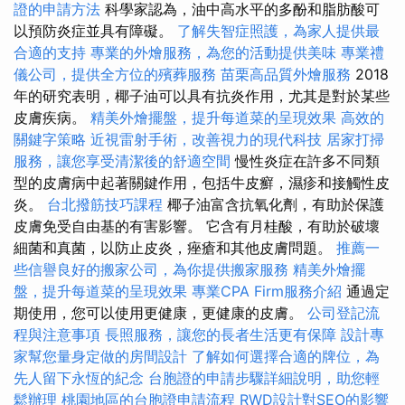
證的申請方法
科學家認為，油中高水平的多酚和脂肪酸可
以預防炎症並具有障礙。
了解失智症照護，為家人提供最
合適的支持
專業的外燴服務，為您的活動提供美味
專業禮
儀公司，提供全方位的殯葬服務
苗栗高品質外燴服務
2018
年的研究表明，椰子油可以具有抗炎作用，尤其是對於某些
皮膚疾病。
精美外燴擺盤，提升每道菜的呈現效果
高效的
關鍵字策略
近視雷射手術，改善視力的現代科技
居家打掃
服務，讓您享受清潔後的舒適空間
慢性炎症在許多不同類
型的皮膚病中起著關鍵作用，包括牛皮癬，濕疹和接觸​​性皮
炎。
台北撥筋技巧課程
椰子油富含抗氧化劑，有助於保護
皮膚免受自由基的有害影響。 它含有月桂酸，有助於破壞
細菌和真菌，以防止皮炎，痤瘡和其他皮膚問題。
推薦一
些信譽良好的搬家公司，為你提供搬家服務
精美外燴擺
盤，提升每道菜的呈現效果
專業CPA Firm服務介紹
通過定
期使用，您可以使用更健康，更健康的皮膚。
公司登記流
程與注意事項
長照服務，讓您的長者生活更有保障
設計專
家幫您量身定做的房間設計
了解如何選擇合適的牌位，為
先人留下永恆的紀念
台胞證的申請步驟詳細說明，助您輕
鬆辦理
桃園地區的台胞證申請流程
RWD設計對SEO的影響