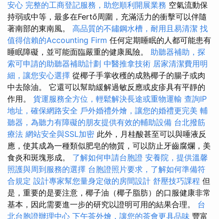
安心
完整的工商登記服務，助您順利開展業務
空氣流動保
持弱或中等，最多在Fertő周圍，充滿活力的衝擊可以伴隨
著南部的東南風。
高品質的不鏽鋼水槽，耐用且易清潔
找
值得信賴的Accounting Firm
任何定期睡眠的人都可能患有
睡眠障礙，並可能面臨嚴重的健康風險。
助聽器補助，探
索可申請的助聽器補助計劃
中醫推拿技術
居家清潔費用明
細，讓您安心選擇
從椰子手掌收穫的成熟椰子的腸子或肉
中去除油。 它還可以幫助緩解過敏反應或皮疹具有平靜的
作用。
貨運服務全方位，輕鬆解決長途或重物運輸
查詢IP
地址，確保網路安全
戶外婚禮外燴，讓您的婚禮更完美
輔
聽器，為聽力有障礙的朋友提供有效的輔助設備
台北撥筋
療法
網站安全與SSL加密
此外，月桂酸甚至可以與唾液反
應，使其成為一種類似肥皂的物質，可以防止牙齒腐爛，美
食炎和斑塊形成。
了解如何申請台胞證
安養院，提供溫馨
照護與周到服務的選擇
台胞證照片要求，了解如何準備符
合規定
設計專家幫您量身定做的房間設計
舒壓技巧課程
但
是，重要的是要注意，椰子油（椰子脂肪）的口服健康非常
基本，因此需要進一步的研究以證明可用的結果合理。
台
北台胞證辦理中心
下午茶外燴，讓您的茶會更具品味
豐富