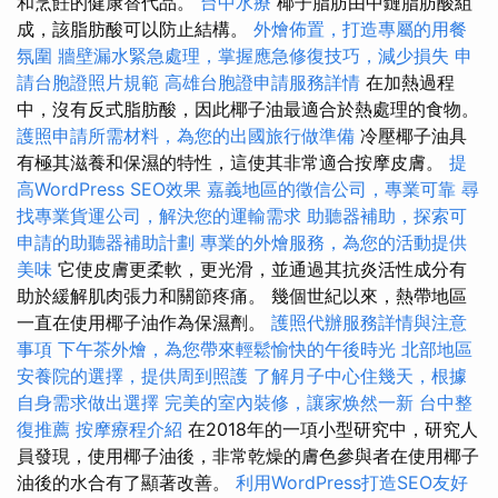
和烹飪的健康替代品。
台中水療
椰子脂肪由中鏈脂肪酸組
成，該脂肪酸可以防止結構。
外燴佈置，打造專屬的用餐
氛圍
牆壁漏水緊急處理，掌握應急修復技巧，減少損失
申
請台胞證照片規範
高雄台胞證申請服務詳情
在加熱過程
中，沒有反式脂肪酸，因此椰子油最適合於熱處理的食物。
護照申請所需材料，為您的出國旅行做準備
冷壓椰子油具
有極其滋養和保濕的特性，這使其非常適合按摩皮膚。
提
高WordPress SEO效果
嘉義地區的徵信公司，專業可靠
尋
找專業貨運公司，解決您的運輸需求
助聽器補助，探索可
申請的助聽器補助計劃
專業的外燴服務，為您的活動提供
美味
它使皮膚更柔軟，更光滑，並通過其抗炎活性成分有
助於緩解肌肉張力和關節疼痛。 幾個世紀以來，熱帶地區
一直在使用椰子油作為保濕劑。
護照代辦服務詳情與注意
事項
下午茶外燴，為您帶來輕鬆愉快的午後時光
北部地區
安養院的選擇，提供周到照護
了解月子中心住幾天，根據
自身需求做出選擇
完美的室內裝修，讓家焕然一新
台中整
復推薦
按摩療程介紹
在2018年的一項小型研究中，研究人
員發現，使用椰子油後，非常乾燥的膚色參與者在使用椰子
油後的水合有了顯著改善。
利用WordPress打造SEO友好