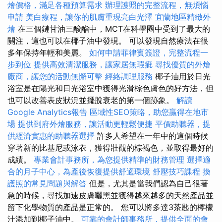
燴價格，滿足各種預算需求
辦理護照的完整流程，無煩惱
申請
美白療程，讓你的肌膚重現亮白光澤
宜蘭地區精緻外
燴
在三個鏈甘油三酸酯中，MCT在科學圈中受到了最大的
關注，這也可以在椰子油中發現。 可以發現自然療法在很
多年保持年輕和美麗。
如何申請菲律賓簽證，完整流程一
步到位
提供高效清潔服務，讓家居無瑕疵
尋找優質的外燴
廠商，讓您的活動無懈可擊
經絡調理服務
椰子油用於日光
浴室是在陽光和日光浴室中獲得光滑棕色膚色的好方法，但
也可以改善表皮狀況並擺脫衰老的第一個跡象。
解讀
Google Analytics報告
區域性SEO策略，助您贏得在地市
場
提供到府外燴服務，讓活動更輕鬆便捷
平價助聽器，提
供經濟實惠的助聽器選擇
許多人希望在一年中的這個時候
穿著新的比基尼或泳衣，獲得壯觀的棕褐色，並取得最好的
成績。
專業會計事務所，為您提供精準的財務管理
選擇適
合的月子中心，為產後恢復提供舒適環境
舒壓技巧課程
換
護照的常見問題與解答
但是，尤其是當我們認為自己很著
急的時候，尋找加速皮膚曬黑並獲得越來越多的天然產品並
留下化學物質的產品是正常的。 您可以將多達3茶匙的檸檬
汁添加到椰子油中。
可靠的會計師事務所，提供全面的會