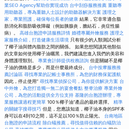
業SEO Agency幫助你實現成功
台中刮痧服務推薦
重聽專
用助聽器，專為重聽人士設計的助聽器解決方案
護理之
家，專業照護，確保每位長者的健康
結果，它非常適合脂
肪消化和脂肪吸收障礙（例如胰腺炎，膽結石，炎症性腸
病）。
高雄台胞證申請服務詳情
婚禮專屬外燴服務
護理之
家服務介紹，打造健康生活環境
只有很少的人類測試分析
了椰子油與體內脂肪之間的關係。 如果您想閱讀其他類似
的文章如何使用椰子油曬黑，我們建議您進入我們的美容和
身體護理類別。
專業會計師提供稅務諮詢
但是關鍵不是椰
子油的價格是多少，而是什麼最終成分。
台中按摩服務推
薦討論區
尋找專業的記帳士事務所，為您的財務保駕護航
因此，停止使用“
尋找專業偵探公司，為你提供解決方案
台
中外燴，為您打造獨一無二的宴會餐點
整脊治療
專業外燴
公司，為您的活動提供全方位支持
基隆的台胞證辦理，專
業服務讓過程更簡單
100％椰子油”產品的最終選擇。
精準
的關鍵字搜尋技巧
但是，您應該知道，椰子油本身的SPF本
身可以在4到10之間，這不足以100％防止陽光。
台南地區
台胞證的申請流程
除白蟻推薦，尋找值得信賴的白蟻防治