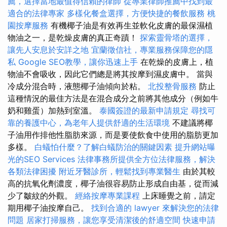
薦，選擇當地最值得信賴的律師
從專業律師推薦中找到最
適合的法律專家
多樣化餐盒選擇，方便快捷的餐飲服務
桃
園按摩服務
有機椰子油是有效再生並軟化皮膚的最保濕植
物油之一，是乾燥皮膚的真正奇蹟！
探索靈骨塔的選擇，
讓先人安息於安詳之地
宜蘭徵信社，專業服務保障您的隱
私
Google SEO教學，讓你迅速上手
在乾燥的皮膚上，植
物油不會吸收，因此它們總是將其按摩到濕皮膚中。 當與
冷成分混合時，液態椰子油傾向於粘。
北投整骨服務
防止
這種情況的最佳方法是在混合成分之前將其他成分（例如牛
奶和雞蛋）加熱到室溫。
泰國簽證的最新申請規定
尋找可
靠的養護中心，為老年人提供舒適的生活環境
不建議將椰
子油用作排他性脂肪來源，而是要使飲食中使用的脂肪更加
多樣。
白蟻怕什麼？了解白蟻防治的關鍵因素
提升網站曝
光的SEO Services
法律事務所提供全方位法律服務，解決
各類法律困擾
附近牙醫診所，輕鬆找到專業醫生
由於其較
高的抗氧化劑濃度，椰子油很容易防止形成自由基，從而減
少了皺紋的外觀。
經絡按摩專業課程
上床睡覺之前，請定
期用椰子油按摩自己。
找到合適的 lawyer 來解決您的法律
問題
居家打掃服務，讓您享受清潔後的舒適空間
快速申請