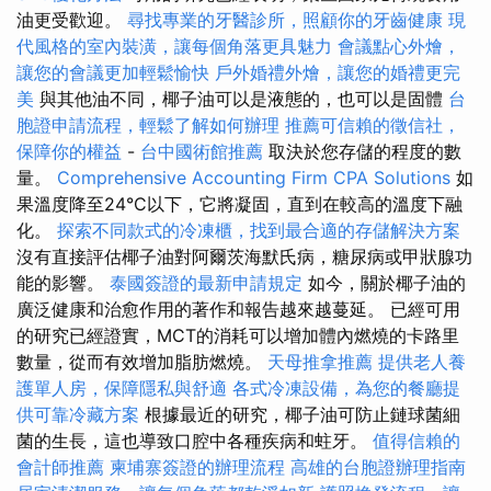
油更受歡迎。
尋找專業的牙醫診所，照顧你的牙齒健康
現
代風格的室內裝潢，讓每個角落更具魅力
會議點心外燴，
讓您的會議更加輕鬆愉快
戶外婚禮外燴，讓您的婚禮更完
美
與其他油不同，椰子油可以是液態的，也可以是固體
台
胞證申請流程，輕鬆了解如何辦理
推薦可信賴的徵信社，
保障你的權益
-
台中國術館推薦
取決於您存儲的程度的數
量。
Comprehensive Accounting Firm CPA Solutions
如
果溫度降至24°C以下，它將凝固，直到在較高的溫度下融
化。
探索不同款式的冷凍櫃，找到最合適的存儲解決方案
沒有直接評估椰子油對阿爾茨海默氏病，糖尿病或甲狀腺功
能的影響。
泰國簽證的最新申請規定
如今，關於椰子油的
廣泛健康和治愈作用的著作和報告越來越蔓延。 已經可用
的研究已經證實，MCT的消耗可以增加體內燃燒的卡路里
數量，從而有效增加脂肪燃燒。
天母推拿推薦
提供老人養
護單人房，保障隱私與舒適
各式冷凍設備，為您的餐廳提
供可靠冷藏方案
根據最近的研究，椰子油可防止鏈球菌細
菌的生長，這也導致口腔中各種疾病和蛀牙。
值得信賴的
會計師推薦
柬埔寨簽證的辦理流程
高雄的台胞證辦理指南