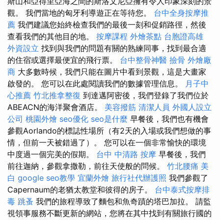
斯山和亞得里亞海之間的斯洛文尼亞擁有令人印象深刻的景
觀。 我們當地的匈牙利導遊正在等待您。
台中全身按摩推
薦
我們建議您始終檢查我們的最後一刻和促銷路徑，然後
查看我們的其他目的地。
按摩課程
外燴茶點
台胞證高雄
外資設立
找到與我們的問題有關的熟練同事，找到最合適
的住宿或選擇最便宜的飛行票。
台中整骨神醫
撿骨
外燴廠
商
大多數時候，我們只能在圖片中看到景觀，這是大畫家
啟發的。 您可以在此處閱讀我們的數據管理信息。
月子中
心推薦
竹北推拿整復
到達邁阿密後，我們登錄了我們位於
ABEACN的海洋聚會酒店。
美容撥筋
清潔人員
外國人設立
公司
桃園外燴
seo優化
seo是什麼
早餐後，我們也有機會
參觀Aorlando的標誌性場所（有2天的入場或我們想做的事
情，但前一天被錯過了）。 您可以在一個非常愉快的環境
中度過一個完美的假期。
台中 中清路 按摩
早餐後，我們
前往迦納，參觀拿撒勒，前往天使般的問候。
竹北腰痛
美
白
google seo教學
宜蘭外燴
旅行社代辦護照
我們參觀了
Capernaum的老猶太教堂和彼得的房子。
台中泰式按摩排
毒
跳蚤
我們的旅程導致了麵包和魚奇蹟的塔巴加拉。 請監
視領事服務不斷更新的網站，您將在其中找到有關旅行國的