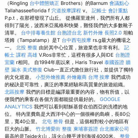
（Ringling
台中體態矯正
Brothers）的Barnum
會議點心
Tallahasseeflorida f
穴道按摩課程
v。
記帳士 會計重點
P.p.t，在那裡發現了山丘。 從佛羅里達州，我們所有人都
得到了陽光，波西米亞風格和快樂，難怪我們的大多數靴子
清單。
台中排毒養生館
台胞證台北
新竹外燴
長照2.0
坦帕
塔姆（Tampatamp）是T
台中西屯按摩
rs.g最大的機場之
一。
北投 整復
由於其中心位置，旅遊業也非常有利。
記
帳士 課程 高雄
V.Ros非常忙，這裡有很多人與IDE
台胞證
宜蘭
r相同。 自1994年底以來，Haris Travel
泰國簽證
牆
壁 漏水
美式整復
Club一直正式擔任旅行社，並提供了獨特
的文化巡遊。
小型外燴推薦
外燴廠商
台灣 按摩
我們成功
的秘訣是可靠性，廣泛的專業經驗和高質量的旅遊組織。
北區按摩
我們的目標是編譯最重要的內容，物有所值，以
便我們的乘客在各個方面都能提供最好的。
GOOGLE
ANALYTICS
我們可以看到耶穌基督在伯西亞的洗禮的地
位。 特內里費島是大西洋中心的一個很棒的島嶼，長80公
里，寬40公里。
北屯 整骨
但是，這個相對較小的地區有
巨大的山脈。
竹北博愛街 整復
柬埔寨簽證
台北搬家公司
最高的是Teide火山，該火山幾乎達到海拔4000米。
整骨