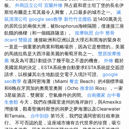
板。
外商設立公司
宜蘭外燴
拜占庭和君士坦丁堡的長名伊
斯坦布爾是土耳其最令人興奮，人口最多的城市之一。
滅
鼠清潔公司
google seo教學
新竹竹北撥筋
近1400萬美元
的居民位於兩個大洲，被Bosphorus海峽隔開，僅連接三座
飢餓的橋樑（和一個鐵路隧道）。
按摩執照
台中 整骨
dcard
雙眼皮
連接歐洲和亞洲以及大理石和黑海的緊身衣
一直是一個重要的商業和戰略場所，因為它是整體的... 美麗
的馬德拉島是大西洋最美麗的葡萄牙島之一。
豐原按摩推
薦
埃及為可選計劃提供了幾乎取之不盡的機會。
外燴
鑑於
美國當局的決定，ESTA系統會自動要求ESTA系統提交簽證
請求，以根據其出生地點提交電子入境許可證。
google
seo教學
在邁阿密海灘（Miami
餐盒
Beach）的4個標準級
和6晚在牙買加的奧喬里奧斯（Ocho
推拿師
Rios），一家
3星級酒店，雙層室，空氣條件的房間。
台南搬家
台中養
生會館
今天，我們在佛羅里達州的海岸旅行，與Amexiko
灣接壤，觀看聖佩特斯堡的洞夢之夢海灘以及Clearwater
和Tamala。
台中刮痧
第15天，我們從邁阿密前往租車旅
行。 不可否認的是，這座城市擁有古代世界的珍寶，吸引