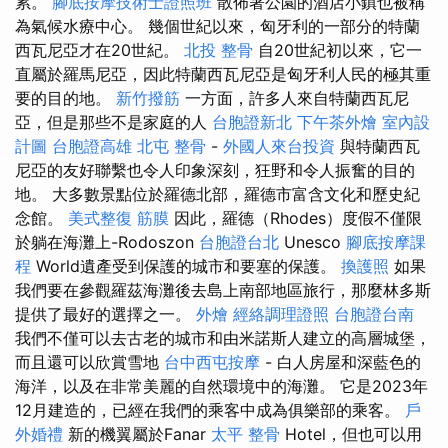
累。
腳底按摩技術士證照班
散佈著公園的酒店小鎮也被稱
為氣候水療中心。 幾個世紀以來，匈牙利的一部分的特蘭
西瓦尼亞才在20世紀。
北投 整骨
自20世紀初以來，它一
直屬於羅馬尼亞，因此特蘭西瓦尼亞是匈牙利人民的極其重
要的目的地。
新竹撥筋
一方面，許多人來自特蘭西瓦尼
亞，但是那些不是家庭的人
台胞證新北
下午茶外燴
室內設
計圖
台胞證高雄
北屯 整骨
-
外國人來台投資
與特蘭西瓦
尼亞的友好聯繫也令人印象深刻，狂野和令人振奮的目的
地。 大多數景點位於羅德北部，羅德市富含文化和歷史紀
念館。
美式整復 筋膜
因此，羅德（Rhodes）度假不僅限
於躺在海灘上-Rodoszon
台胞證台北
Unesco
腳底按摩課
程
World遺產受到保護的城市和要塞的保護。
換護照
如果
我們要在參觀羅茲海灘後去島上南部地區旅行，那麼林多斯
提供了最好的選擇之一。
外燴
經絡調理證照
台胞證台南
我們不僅可以去古老的城市和由米諾斯人建立的高層城堡，
而且還可以欣賞雪地
台中西屯按摩
- 白人房屋和深藍色的
海洋，以及在非常美麗的自然環境中的海灘。 它是2023年
12月建造的，已經在我們的乘客中成為俱樂部的乘客。
戶
外婚禮
新的機翼屬於Fanar
太平 整骨
Hotel，但也可以用