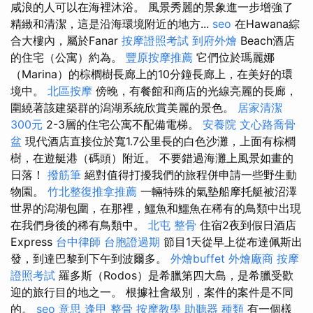
咸浪的人可以在海裡沐浴。 風景秀麗的景象進一步增強了
精緻和清潔，這是沿海環境附近的地方...
seo
在Hawana綜
合大樓內，屬於Fanar
按摩證照考試
到府外燴
Beach酒店
的住宅（公寓）約為。
豐原按摩推薦
它們位於瑪麗娜
（Marina）的棕櫚樹長廊上的10分鐘長廊上，在美好的環
境中。
北區按摩
傍晚，有餐館和商店的光線亮麗的長廊，
圍繞著該建築群的潟湖系統欣賞美麗的景色。
居家清潔
300元
2-3層的住宅公寓不配備電梯。
安養院
文心路喬骨
盆
現代酒店直接位於寬1.7公里長的白色沙灘，上面有棕櫚
樹，在遊艇港（碼頭）附近。 不要錯過海灘上風景如畫的
日落！
撥筋筆
絕對值得打擾我們的旅程併申請一些野生動
物園。
竹北整復推拿推薦
一輛特殊的氣墊船摩托艇被沼澤
世界的潟湖包圍，在那裡，鱷魚和鱷魚在稀有的鳥類中出現
在我們身後的稀有鳥類中。
北屯 整骨
住宿2夜到假日酒店
Express
台中律師
台胞證過期
節目1天從早上從布達佩斯出
發，到達巴黎到下午到波爾多。
外燴buffet
外燴廠商
按摩
證照考試
羅多斯（Rodos）是希臘第四大島，是希臘受歡
迎的旅行目的地之一。 根據社會級別，案件的案件是不同
的。
seo 意思
逢甲 整骨
按摩教學
助聽器 種類
有一個樣