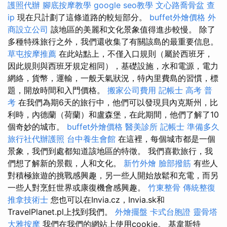
護照代辦
腳底按摩教學
google seo教學
文心路喬骨盆
查
ip
現在只計劃了這條道路的較短部分。
buffet外燴價格
外
商設立公司
該地區的美麗和文化景象值得進步較慢。 除了
多種特殊旅行之外，我們還收集了有關該島的最重要信息。
草屯按摩推薦
在此站點上，不僅入口規則（屬於西班牙，
因此規則與西班牙規定相同），基礎設施，水和電源，電力
網絡，貨幣，運輸，一般天氣狀況，特內里費島的習慣，標
題，開放時間和入門價格。
搬家公司費用
記帳士 高考 普
考
在我們為期6天的旅行中，他們可以發現貝內克斯州，比
利時，內德蘭（荷蘭）和盧森堡，在此期間，他們了解了10
個奇妙的城市。
buffet外燴價格
醫美診所
記帳士 準備多久
旅行社代辦護照
台中養生會館
在這裡，每個城市都是一個
景象，我們到處都知道該地區的特徵。 我們喜歡旅行，我
們想了解新的景觀，人和文化。
新竹外燴
臉部撥筋
有些人
對積極旅遊的挑戰感興趣，另一些人開始放鬆和充電，而另
一些人對烹飪世界或康復機會感興趣。
竹東整骨
傳統整復
推拿技術士
您也可以在Invia.cz，Invia.sk和
TravelPlanet.pl上找到我們。
外燴擺盤
卡式台胞證
靈骨塔
大雅按摩
我們在我們的網站上使用cookie。 基韋斯特