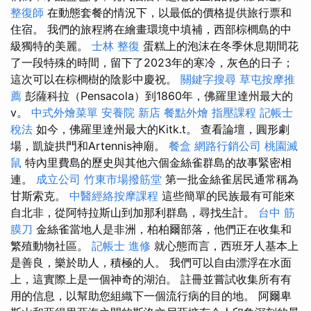
整復師
在動態套餐的情況下，以最低的價格提供旅行票和
住宿。 我們的旅程將在繪畫環境中填補，西部棕櫚島的中
級獨特的美麗。
士林 整復
蛋糕上的泡沫在冬季休息期間花
了一段特殊的時間，留下了2023年的寒冷，灰色的日子；
這次可以在棕櫚樹的陰影中慶祝。
關鍵字搜尋
草屯按摩推
薦
彭薩科拉（Pensacola）到1860年，佛羅里達州最大的
v。
中式外燴菜單
安養院 新店
餐點外燴
指壓課程
記帳士
稅法
如今，佛羅里達州最大的Kitk.t。 查看論壇，圓形劇
場，凱旋拱門和Artennis神廟。
餐盒
網路行銷公司
桃園滅
鼠
特內里費島的歷史與其他六個金絲雀群島的故事緊密相
連。
成立公司
竹東市場撥筋堂
第一批金絲雀居民通常稱為
甘斯索克。
中醫經絡按摩課程
這些簡單的民族最有可能來
自北非，從阿特拉斯山到加那利群島，尋找生計。
台中 筋
膜刀
金絲雀當地人是非洲，柏柏爾部落，他們正在收集和
繁殖動物社區。
記帳士 進修
就心態而言，西班牙人基本上
是善良，樂於助人，積極的人。 我們可以自由漂浮在水面
上，這實際上是一個神奇的湖泊。 註冊並嘗試收集所有有
用的信息，以幫助您組織下一個流行病的目的地。 阿爾卑