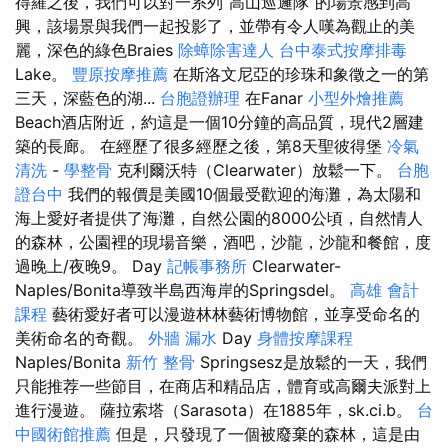
得羅之後，我們可以對一系列“高山巡邏隊”的場景感到高
興，該場景與我們一起投影了，並帶有令人嘆為觀止的美
麗，深色的綠色Braies
除蟑除害達人
台中泰式按摩排毒
Lake。
豐原按摩推薦
在斯洛文尼亞的珍珠和象徵之一的第
三天，深藍色的湖...
台胞證辦理
在Fanar
小型外燴推薦
Beach酒店附近，約這是一個10分鐘的高品質，現代2層建
築的長廊。 在經歷了很多經歷之後，第8天聖彼得堡
冷氣
清洗
-
學整骨
克利爾沃特（Clearwater）放鬆一下。
台胞
證台中
我們的報價是美國10個最受歡迎的海灘，為太陽和
海上愛好者提供了海灘，自然公園的8000公頃，自然情人
的森林，公園裡的現場音樂，酒吧，沙龍，沙龍和餐館，度
過晚上/夜晚9。 Day
記帳事務所
Clearwater-
Naples/Bonita導致半島西海岸的Springsdel。
高雄 會計
課程
藝術愛好者可以漫遊林林藝術博物館，並享受命名的
美術命名的奇觀。
外牆 漏水
Day
身體按摩課程
Naples/Bonita
新竹 整骨
Springsesz是放鬆的一天，我們
只能推荐一些節目，在商店和精品店，體育或高爾夫派對上
進行漫遊。 薩拉索塔（Sarasota）在1885年，sk.ci.b。
台
中國術館推薦
但是，只發現了一個被廢棄的森林，這是由