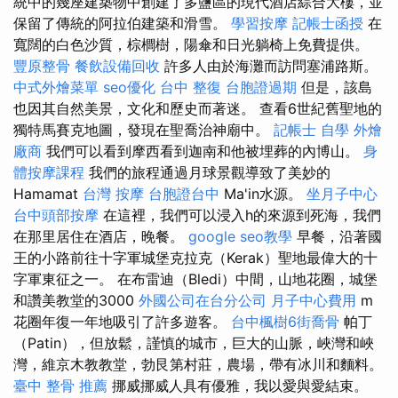
統中的幾座建築物中創建了多鹽區的現代酒店綜合大樓，並
保留了傳統的阿拉伯建築和滑雪。
學習按摩
記帳士函授
在
寬闊的白色沙質，棕櫚樹，陽傘和日光躺椅上免費提供。
豐原整骨
餐飲設備回收
許多人由於海灘而訪問塞浦路斯。
中式外燴菜單
seo優化
台中 整復
台胞證過期
但是，該島
也因其自然美景，文化和歷史而著迷。 查看6世紀舊聖地的
獨特馬賽克地圖，發現在聖喬治神廟中。
記帳士 自學
外燴
廠商
我們可以看到摩西看到迦南和他被埋葬的內博山。
身
體按摩課程
我們的旅程通過月球景觀導致了美妙的
Hamamat
台灣 按摩
台胞證台中
Ma'in水源。
坐月子中心
台中頭部按摩
在這裡，我們可以浸入h的來源到死海，我們
在那里居住在酒店，晚餐。
google seo教學
早餐，沿著國
王的小路前往十字軍城堡克拉克（Kerak）聖地最偉大的十
字軍東征之一。 在布雷迪（Bledi）中間，山地花圈，城堡
和讚美教堂的3000
外國公司在台分公司
月子中心費用
m
花圈年復一年地吸引了許多遊客。
台中楓樹6街喬骨
帕丁
（Patin），但放鬆，謹慎的城市，巨大的山脈，峽灣和峽
灣，維京木教教堂，勃艮第村莊，農場，帶有冰川和麵料。
臺中 整骨 推薦
挪威挪威人具有優雅，我以愛與愛結束。