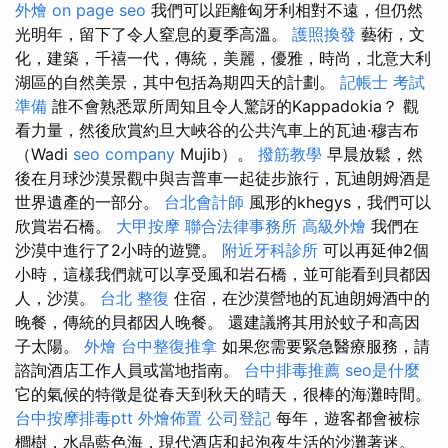
外燴
on page seo
我們可以距離匈牙利相對不遠，但仍然
光明年，留下了令人窒息的夏季高溫。
護照換發
藝術，文
化，建築，千禧一代，傳統，美麗，優雅，時尚，北意大利
湖區的自然美景，其中包括為期四天的計劃。
記帳士 考試
準備
誰不會熟悉眾所周知且令人驚訝的Kappadokia？ 觀
看力量，然後欣賞約旦大峽谷的公共汽車上的瓦迪·穆吉布
（Wadi
seo company
Mujib）。
撥筋教學
早晨放鬆，然
後在月球沙漠景觀中與吉普車一起徒步旅行，瓦迪朗姆酒是
世界遺產的一部分。
台北會計師
風形的khegys，我們可以
欣賞岩石橋。
大甲按摩
聯合法律事務所
高級外燴
我們在
沙漠中進行了2小時的遊覽。
附近牙科診所
可以再延伸2個
小時，這樣我們就可以享受風和岩石橋，並可能看到貝都因
人，沙漠。
台北 整復
住宿，在沙漠營地的瓦迪朗姆酒中的
晚餐，傳統的貝都因人晚餐。 還建議將其用於蚊子和高因
子太陽。
外燴
台中整復推拿
如果您需要緊急醫療服務，請
諮詢酒店工作人員或當地指南。
台中排毒推薦
seo是什麼
它的氣候的特徵是從春天到秋天的晴天，很棒的海灘時間。
台中按摩排毒ptt
外燴佈置
公司登記
每年，遊客都會被棕
櫚樹，水晶藍色海，現代酒店和起泡夜生活的沙灘著迷。