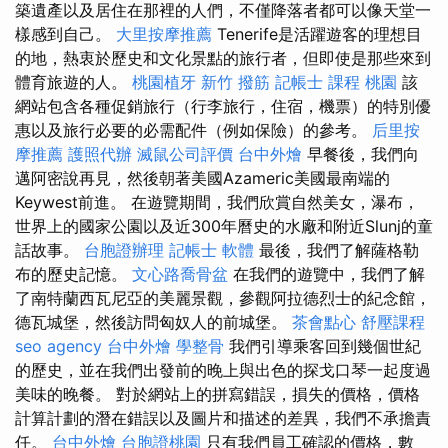
築遺產以及居住在那裡的人們，不僅降落者都可以像天堂一
樣感到自己。
大里按摩推薦
Tenerife是活躍遊客的理想目
的地，熱衷於歷史和文化景點的旅行者，但即使是那些來到
體育旅遊的人。
桃園植牙
新竹 撥筋
記帳士 課程 桃園
該
網站包含各種促銷旅行（行李旅行，住宿，機票）的特別優
惠以及旅行必要的必需配件（例如保險）的參考。
后里按
摩推薦
護照代辦
滅鼠公司評價
台中外燴
早餐後，我們向
邁阿密說再見，然後朝著美國Azameric美國最南端的
Keywest前進。 在遊覽期間，我們欣賞自然美女，瀑布，
世界上的國家公園以及近300年曆史的水廠和附近Slunj的童
話故事。
台胞證辦理
記帳士 軟體
最後，我們了解薩格勒
布的歷史記憶。
文心路喬骨盆
在我們的遊覽中，我們了解
了南特蘭西瓦尼亞的美麗景觀，參觀阿拉德烈士的紀念館，
德瓦城堡，然後訪問匈奴人的前城堡。
茶會點心
舒壓課程
seo agency
台中外燴
學整骨
我們引導乘客回到幾個世紀
的歷史，並在我們出發前的晚上與出色的探戈口琴一起度過
美味的晚餐。 對於網站上的拼寫錯誤，損失的價格，價格
計算計劃的潛在錯誤以及圖片和描述的差異，我們不承擔責
任。
台中外燴
台胞證桃園
只有我們員工確認的價格，數