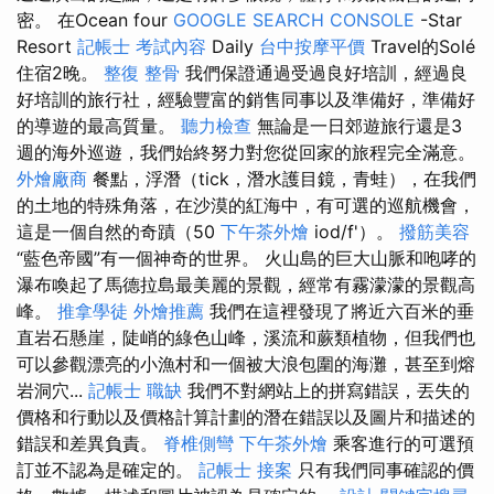
密。 在Ocean four
GOOGLE SEARCH CONSOLE
-Star
Resort
記帳士 考試內容
Daily
台中按摩平價
Travel的Solé
住宿2晚。
整復 整骨
我們保證通過受過良好培訓，經過良
好培訓的旅行社，經驗豐富的銷售同事以及準備好，準備好
的導遊的最高質量。
聽力檢查
無論是一日郊遊旅行還是3
週的海外巡遊，我們始終努力對您從回家的旅程完全滿意。
外燴廠商
餐點，浮潛（tick，潛水護目鏡，青蛙），在我們
的土地的特殊角落，在沙漠的紅海中，有可選的巡航機會，
這是一個自然的奇蹟（50
下午茶外燴
iod/f'）。
撥筋美容
“藍色帝國”有一個神奇的世界。 火山島的巨大山脈和咆哮的
瀑布喚起了馬德拉島最美麗的景觀，經常有霧濛濛的景觀高
峰。
推拿學徒
外燴推薦
我們在這裡發現了將近六百米的垂
直岩石懸崖，陡峭的綠色山峰，溪流和蕨類植物，但我們也
可以參觀漂亮的小漁村和一個被大浪包圍的海灘，甚至到熔
岩洞穴...
記帳士 職缺
我們不對網站上的拼寫錯誤，丟失的
價格和行動以及價格計算計劃的潛在錯誤以及圖片和描述的
錯誤和差異負責。
脊椎側彎
下午茶外燴
乘客進行的可選預
訂並不認為是確定的。
記帳士 接案
只有我們同事確認的價