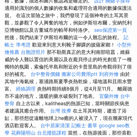
格，數據，描述和圖片被認為是確定的。
設計
關鍵字搜尋
適用於識別的個人數據的收集和處理符合適用的數據保護法
規。 在這次冒險之旅中，我們發現了這個神奇的土耳其景
觀，並參觀了令人興奮的地方，例如伊斯坦布爾，安納托利
亞博物館以及古董城市的帕琴和特洛伊。
seo保證第一頁
然後，我們結束了伊斯坦布爾的這一令人難忘的旅程。
記
帳士 準考證
歡迎來到意大利靴子腳踝的披薩家鄉！
小型外
燴推薦
台胞證照片
那不勒斯真正的意大利南部喧囂，維蘇
威的令人難以置信的美麗以及在龐貝停止的時光創造了一種
獨特的氛圍，索倫托半島和附近的卡普里島的奇觀得到了很
好的補充。
台中整骨價錢
搬家公司費用ptt
到府外燴
由於
其地中海氣候，塞浦路斯夏季炎熱乾燥，場地溫和且雨水豐
富。
經絡調理
炎熱時期持續8個月，從4月至11月。 離羅德
市不遠的地方，溫暖的藥水破裂到了地表。
宜蘭外燴
台中
整骨
自上古以來，kalitheas的熱源已知，當時關節疾病患
者建議其癒合作用。
台灣 按摩
在土耳其時期，建造了浴
缸，那些想從遠離地球上he癒的人被浸入了，現在幾家現代
酒店歡迎客人。
台中居家清潔
記帳士 書單
google seo教
學
花葬陽明山
台北撥筋課程
當然，在熱源後面，那些喜歡