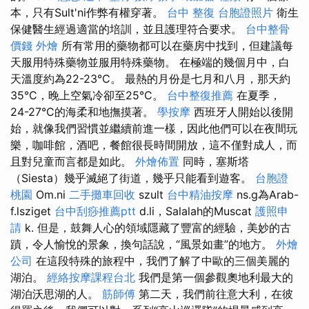
本，只有Sult'ni作弊有權穿著。
台中 整復
台胞證照片
衛生
保健醫生經過適當的培訓，並且護理符合要求。
台中整骨
價錢
外燴
所有常用的藥物都可以在藥房中找到，但建議每
天服用特殊藥物並服用特殊藥物。 在極端的幾個月中，白
天溫度約為22-23°C。 最熱的月份是七月和八月，那天約
35°C，晚上空氣冷卻至25°C。
台中整復推薦
在夏季，
24-27°C的海柔和地撫摸著。
學按摩
西班牙人開始以後開
始，就像我們習慣並繼續前進一樣，因此他們可以在夜間玩
樂，咖啡館，酒吧，餐館很長時間開放，這不僅對成人，而
且對兒童而言都是如此。
外燴佈置
同時，塞斯塔
（Siesta）幾乎滅絕了街道，幾乎只能看到遊客。
台胞證
桃園
Om.ni
二手攤車回收
szult
台中精油按摩
ns.g為Arab-
f.lsziget
台中刮痧推薦ptt
d.li，Salalah的Muscat
護照申
請
k. 但是，鼓舞人心的領域隱藏了豐富的經驗，美妙的古
蹟，令人愉悅的景象，換句話說，“風景如畫”的地方。
外燴
公司
在這段特殊的旅程中，我們了解了中歐的三個美麗的
湖泊。
經絡按摩課程台北
我們是第一個參觀奧地利最大的
湖泊沃思湖的人。
筋師傅
第二天，我們前往意大利，在彼