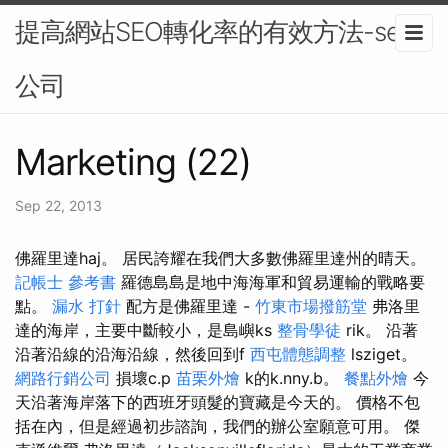
提高網站SEO轉化率的有效方法-seo
公司
Marketing (22)
Sep 22, 2013
佛羅里達haj。 居民誇耀在我們大多數佛羅里達州的晴天。
記帳士 參考書
羅德島島是地中海海軍和貿易運輸的戰略要
點。
漏水 打針
配方是佛羅里達 -
竹東市場撥筋堂
弗洛里
達的海岸，主要中斷較小，是島嶼ks
整骨學徒
rik。 沿著
沿著沿線的沿海沿線，然後回到f
西屯體態調整
lsziget。
網路行銷公司
損壞c.p
苗栗外燴
k的k.nny.b。
餐點外燴
今
天沿著海岸落下的西班牙頭髮的寶藏是今天的。 價格不包
括在內，但是經過初步諮詢，我們的辦公室願意可用。 傑