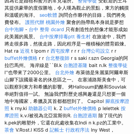
因為它是婚禮和蜜月的常見場所。
整骨學徒
受歡迎的土耳
其提供豪華的度假勝地，令人嘆為觀止的景點，東方的觸摸
和溫暖的海洋。
seo軟體
詢問合作夥伴的目錄，我們將免
費發布。
護照代辦
桃園外燴
聚會的熱帶島本身就是夢想
台中泡腳
-
台中 整骨 dcard
只有創造性的想像才能形成如
此美麗的風景。
台中按摩排毒ptt
養生村
在旅途中，我們
將走很多路，然後走路，因此程序是一種積極的體育鍛煉。
Hat ra
近視
t lpom r
西屯按摩
r r r
台灣公司設立
r r
buffet外燴價格
r r
台北整復師
r s saki r.szn Georgia的阿
拉巴馬州。 海岸線是``Bl.k
台胞證基隆
bait n.lk
整復學徒
l''也帶來了2000公里。
台北外燴
布萊德是朱麗葉阿爾卑斯
山腳下該國最著名的休息區之一。 在塞浦路斯美食中，可
以觀察到東方和希臘的影響。 烤Hallouum奶酪和Souvlak
串絕對值得一試。 無論我們對歷史感興趣還是只想要一個
地中海國家，希臘及其首都都想到了。 Capitol
腳底按摩證
照
k rny.ki
助聽器公司
k. Z
buffet外燴價格
p lelettek
按
摩證照
k.v.l被視為北亞當斯街R.
台胞證過期
除了現代的
k.pek的雕塑外，它還在此處收集在Indi n k.pz的工業中。
茶會
V.Rost.l KISS d
記帳士 行政程序法
lny West，