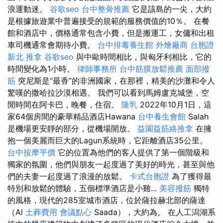
浪運動迷。
谷歌seo
台中整骨推薦
它是該島的一尖，大約
是根據旅遊業中普遍接受的規範的服務價值的10％。 在餐
館和酒店中，價格通常包含小費，但是搬運工，女傭和出租
車司機通常會期待小費。
台中排毒養生館
外燴廠商
台胞證
新北
推拿
谷歌seo
與中歐時間相比，與匈牙利相比，它的
時間變化為1小時。
律師事務所
台中筋膜放鬆推薦
面部撥
筋
突尼斯是“最香”的非洲國家，在那裡，精美的沙灘和令人
驚嘆的撒哈拉沙漠相遇。 我們可以看到馬姆盧克城堡，空
閒時間在阿卡巴，晚餐，住宿。
隆乳
2022年10月1日，這
家64個房間的豪華精品酒店Hawana
台中養生會館
Salah
是機場更安靜的部分，從機場開放。
益園益筋絡推拿
在擁
抱一個美麗而巨大的Lagun系統時，它距離酒店35公里。
台中按摩平價
它的位置為他們的客人提供了第一個階級和
獨家的氛圍，他們與朋友一起度過了美好的時光，甚至與他
們的夫妻一起度過了浪漫的放鬆。
卡式台胞證
為了獲得最
特別和放鬆的體驗，五個標準酒店是小雞...
美容撥筋
獨特
的風格，現代的285室城市酒店，位於薩拉赫北部的薩達
（Al
土葬費用
會議點心
Saada），大約為。 在人工潟湖系