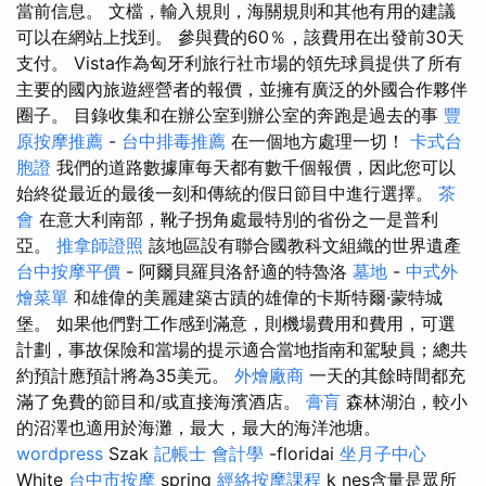
當前信息。 文檔，輸入規則，海關規則和其他有用的建議
可以在網站上找到。 參與費的60％，該費用在出發前30天
支付。 Vista作為匈牙利旅行社市場的領先球員提供了所有
主要的國內旅遊經營者的報價，並擁有廣泛的外國合作夥伴
圈子。 目錄收集和在辦公室到辦公室的奔跑是過去的事
豐
原按摩推薦
-
台中排毒推薦
在一個地方處理一切！
卡式台
胞證
我們的道路數據庫每天都有數千個報價，因此您可以
始終從最近的最後一刻和傳統的假日節目中進行選擇。
茶
會
在意大利南部，靴子拐角處最特別的省份之一是普利
亞。
推拿師證照
該地區設有聯合國教科文組織的世界遺產
台中按摩平價
- 阿爾貝羅貝洛舒適的特魯洛
墓地
-
中式外
燴菜單
和雄偉的美麗建築古蹟的雄偉的卡斯特爾·蒙特城
堡。 如果他們對工作感到滿意，則機場費用和費用，可選
計劃，事故保險和當場的提示適合當地指南和駕駛員；總共
約預計應預計將為35美元。
外燴廠商
一天的其餘時間都充
滿了免費的節目和/或直接海濱酒店。
膏肓
森林湖泊，較小
的沼澤也適用於海灘，最大，最大的海洋池塘。
wordpress
Szak
記帳士 會計學
-floridai
坐月子中心
White
台中市按摩
spring
經絡按摩課程
k nes含量是眾所