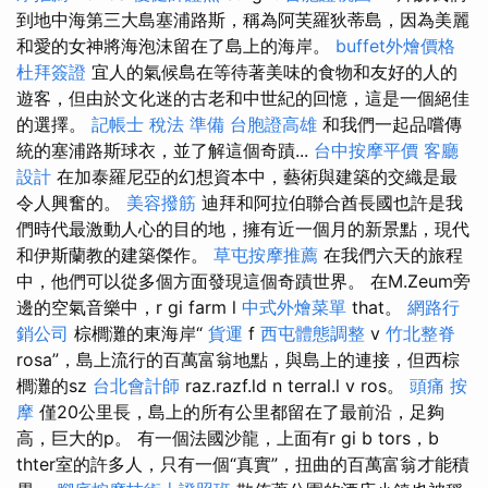
到地中海第三大島塞浦路斯，稱為阿芙羅狄蒂島，因為美麗
和愛的女神將海泡沫留在了島上的海岸。
buffet外燴價格
杜拜簽證
宜人的氣候島在等待著美味的食物和友好的人的
遊客，但由於文化迷的古老和中世紀的回憶，這是一個絕佳
的選擇。
記帳士 稅法 準備
台胞證高雄
和我們一起品嚐傳
統的塞浦路斯球衣，並了解這個奇蹟...
台中按摩平價
客廳
設計
在加泰羅尼亞的幻想資本中，藝術與建築的交織是最
令人興奮的。
美容撥筋
迪拜和阿拉伯聯合酋長國也許是我
們時代最激動人心的目的地，擁有近一個月的新景點，現代
和伊斯蘭教的建築傑作。
草屯按摩推薦
在我們六天的旅程
中，他們可以從多個方面發現這個奇蹟世界。 在M.Zeum旁
邊的空氣音樂中，r gi farm l
中式外燴菜單
that。
網路行
銷公司
棕櫚灘的東海岸“
貨運
f
西屯體態調整
v
竹北整脊
rosa”，島上流行的百萬富翁地點，與島上的連接，但西棕
櫚灘的sz
台北會計師
raz.razf.ld n terral.l v ros。
頭痛 按
摩
僅20公里長，島上的所有公里都留在了最前沿，足夠
高，巨大的p。 有一個法國沙龍，上面有r gi b tors，b
thter室的許多人，只有一個“真實”，扭曲的百萬富翁才能積