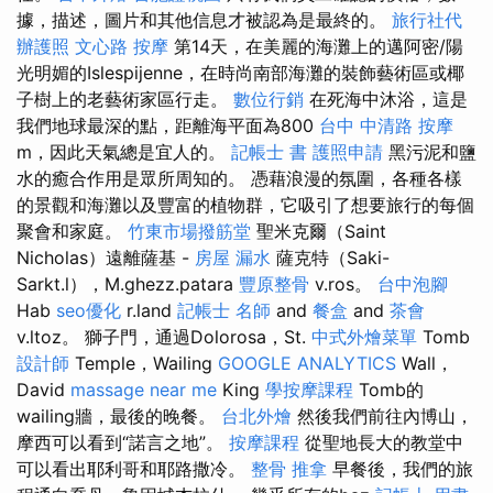
據，描述，圖片和其他信息才被認為是最終的。
旅行社代
辦護照
文心路 按摩
第14天，在美麗的海灘上的邁阿密/陽
光明媚的Islespijenne，在時尚南部海灘的裝飾藝術區或椰
子樹上的老藝術家區行走。
數位行銷
在死海中沐浴，這是
我們地球最深的點，距離海平面為800
台中 中清路 按摩
m，因此天氣總是宜人的。
記帳士 書
護照申請
黑污泥和鹽
水的癒合作用是眾所周知的。 憑藉浪漫的氛圍，各種各樣
的景觀和海灘以及豐富的植物群，它吸引了想要旅行的每個
聚會和家庭。
竹東市場撥筋堂
聖米克爾（Saint
Nicholas）遠離薩基 -
房屋 漏水
薩克特（Saki-
Sarkt.l），M.ghezz.patara
豐原整骨
v.ros。
台中泡腳
Hab
seo優化
r.land
記帳士 名師
and
餐盒
and
茶會
v.ltoz。 獅子門，通過Dolorosa，St.
中式外燴菜單
Tomb
設計師
Temple，Wailing
GOOGLE ANALYTICS
Wall，
David
massage near me
King
學按摩課程
Tomb的
wailing牆，最後的晚餐。
台北外燴
然後我們前往內博山，
摩西可以看到“諾言之地”。
按摩課程
從聖地長大的教堂中
可以看出耶利哥和耶路撒冷。
整骨 推拿
早餐後，我們的旅