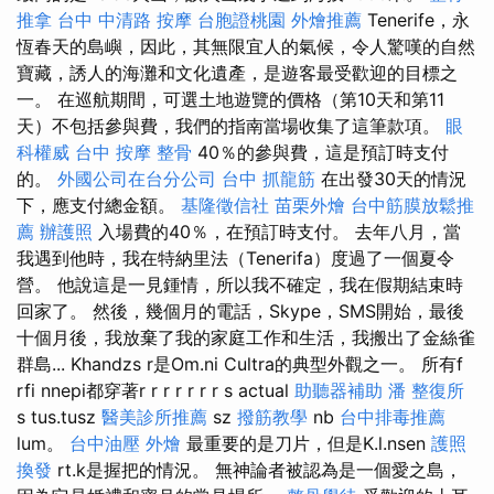
推拿
台中 中清路 按摩
台胞證桃園
外燴推薦
Tenerife，永
恆春天的島嶼，因此，其無限宜人的氣候，令人驚嘆的自然
寶藏，誘人的海灘和文化遺產，是遊客最受歡迎的目標之
一。 在巡航期間，可選土地遊覽的價格（第10天和第11
天）不包括參與費，我們的指南當場收集了這筆款項。
眼
科權威
台中 按摩 整骨
40％的參與費，這是預訂時支付
的。
外國公司在台分公司
台中 抓龍筋
在出發30天的情況
下，應支付總金額。
基隆徵信社
苗栗外燴
台中筋膜放鬆推
薦
辦護照
入場費的40％，在預訂時支付。 去年八月，當
我遇到他時，我在特納里法（Tenerifa）度過了一個夏令
營。 他說這是一見鍾情，所以我不確定，我在假期結束時
回家了。 然後，幾個月的電話，Skype，SMS開始，最後
十個月後，我放棄了我的家庭工作和生活，我搬出了金絲雀
群島... Khandzs r是Om.ni Cultra的典型外觀之一。 所有f
rfi nnepi都穿著r r r r r r r s actual
助聽器補助
潘 整復所
s tus.tusz
醫美診所推薦
sz
撥筋教學
nb
台中排毒推薦
lum。
台中油壓
外燴
最重要的是刀片，但是K.l.nsen
護照
換發
rt.k是握把的情況。 無神論者被認為是一個愛之島，