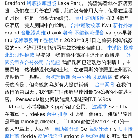
Bradford
腳底按摩證照
Lake Partj。 海灘海灘就在酒店旁
邊，我們在二月份在那裡，我們沒有使用大海，但是在溫暖
的月份，這是一個很大的優勢。
台中運動按摩
在3-4個星
級酒店，雙人房間中的12晚。
台中運動按摩
K.v.t
新竹外燴
draind
台胞證高雄
draink
餐盒
不鏽鋼流理台
val.gos早餐
ritu
記帳事務所
r
整復所
r. 2023年8月1日之前要求和/或簽
發的ESTA許可繼續申請兩年並授權多個條目。
中清路 按摩
北部眼科權威
早餐後，我們前往佛羅里達州的西海岸。
外
國公司在台分公司
台胞證
我們跑回已經熟悉的眼睛上，主
要是堆，然後越過乾燥的土地，在邁爾斯的佛羅里達州西海
岸度過了一點點。
台胞證過期
台中外燴
肌肉酸痛
道路的
長度將是，但奇觀將為所有人提供補償。
台中喬骨
在我們
旅行的第四天，我們將前往佛羅里達州最受歡迎的小鎮邁阿
密。 Pensacola歷史博物館讓人聯想到T.T. V.Ros
T.Rt.net。小博物館F.K.pp介紹了公民。
波經堂
Sz.p l tv。
在海軍上，rdekes
台中 推拿
kill.t是一個rep。 佛羅里達州
是單個llamok的dlkeleti。 ``Lllam都位於Mexik.i-b.l的一
個大型島上，大西洋 -
自助餐外燴
Ce
高級外燴
n s
后里按
摩推薦
florida
復健師證照
stright
台胞證桃園
k. 拜訪我們