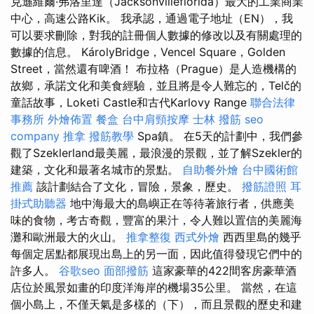
克遜維爾·弗洛里達（Jacksonvilleflorida）最大的工業商業
中心，高速公路Kik。 我承認，通過電子地址（EN），我
可以要求刪除，對我的註冊個人數據的修改以及有關處理的
數據的信息。 KárolyBridge，Vencel Square，Golden
Street，當然還有啤酒！ 布拉格（Prague）是人造機構的
故鄉，承諾文化和美食經驗，並且將是令人難忘的，Telč的
童話故事，Loketi Castle和古代Karlovy Range
聯合法律
事務所
外燴佈置
餐盒
台中肩頸按摩
士林 撥筋
seo
company
推拿
撥筋教學
Spa鎮。 在5天的計劃中，我們參
觀了Szeklerland最美麗，最浪漫的景觀，並了解Szekler的
建築，文化和最著名城市的景點。
自助餐外燴
台中國術館
推薦
該計劃結合了文化，冒險，景象，歷史。
撥筋證照
耳
掛式助聽器
地中海最大的島嶼正在等待著旅行者，供應美
味的食物，考古奇觀，豐富的果汁，令人難以置信的美麗海
灘和歐洲最大的火山。
推拿整復
西式外燴
西西里島的幾乎
每個定居點都展現出島上的另一面，因此值得發現它們中的
許多人。
谷歌seo
面部撥筋
這家豪華的422間客房豪華酒
店位於風景如畫的印度洋海岸的機場35公里。 當然，在這
個小島上，不僅天氣是多樣的（下），而且景觀的歷史和建