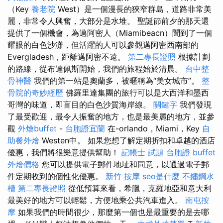
（Key
養老院
West）是一個漫長的狹窄群島，道路非常美
麗，非常令人興奮，大部分是水堆。 聖誕節前夕的那天還
提供了一個機會，為邁阿密人（Miamibeacn）聞到了一個
耀眼的白色沙灘，但活躍的人可以參觀邁阿密西南部的
Evergladesh，距離邁阿密不遠。
第二專長證照
根據計劃
的路線，從布達佩斯開始，我們的旅程始於清晨。
台中整
骨神醫
我們的第一站是奧蘭多，被暱稱為“美女城市”。
整
骨院的奇妙經歷
佛羅里達集團的旅行可以是大西洋和墨西
哥灣的味道，即盲目的白色沙質海岸線。
關鍵字
我們發現
了最受歡迎，最令人振奮的地方，也是最美麗的地方，並參
觀
外燴buffet
-
台胞證宜蘭
在-orlando，Miami，Key
自
助餐外燴
Westen中。 如果您想了解定期折扣和卓越的酒店
優惠，我們將很樂意提供幫助！
記帳士 試題
台胞證
buffet
外燴價格
您可以提供電子郵件地址和同意，以通過電子郵
件定期收到的個性化優惠。
新竹 按摩
seo是什麼
不鏽鋼水
槽
第二專長證照
從低預算來看，希臘，克羅地亞和意大利
最美好的地方可以輕鬆，方便地乘公共汽車進入。
南屯按
摩
如果我們的時間很少，那麼第一個也是最重要的是去哪