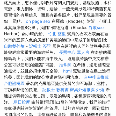
此頁面上，您不僅可以收到有關入門規則，基礎設施，水和
電源，電力網絡，貨幣，運輸，一般天氣狀況和特蘭西瓦尼
亞習慣的有用信息，而且有很多照片，我們呈現最重要的景
點，景點。
on page seo
在羅德（Rhodes）附近，但距土
耳其海岸僅8公里，我們距羅德斯港（Rhodes
谷歌seo
Harbor）兩小時的船。
竹北 整復
貧瘠的石灰石表面在塞
米市的五顏六色的房屋和美麗的港口中形成了鮮明的對比
自助餐外燴
-
記帳士 簽證
居住在這裡的人們的財務井是基
於曾經非常重要的海綿捕魚。
長照中心 單人房
在奇妙的羅
德島島上，我們不能在海中浸入。 還建議替換中央文檔辦
公室可以使用的國際許可證。
推拿師
在希臘，適用國際交
通需求，並且必須使用安全帶。
html
駕駛風格在島上進行
培養，因此我們的辦公室還建議租用汽車。
台中排毒推薦
台胞證桃園
著名的克羅地亞提供美麗的卵石海灘，漁村，
古蹟和熱情的歡迎。
記帳士 教科書
辦桌外燴推薦
外燴
希
臘提供獨特的古老古蹟，浪漫的島嶼，各種廚房和清澈的海
洋。
烏日按摩
由於從預訂到出發的時間很短，我們的旅行
專家優先關注附近旅行的管理。 以舒適的速度，回到我們
巡迴演出的起點，這是有許多眼鏡，體育和娛樂機會的邁阿