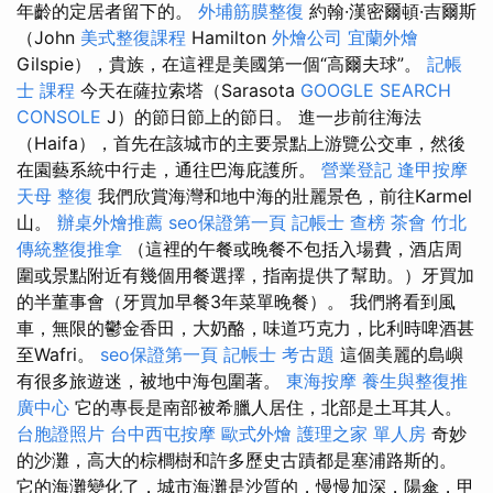
年齡的定居者留下的。
外埔筋膜整復
約翰·漢密爾頓·吉爾斯
（John
美式整復課程
Hamilton
外燴公司
宜蘭外燴
Gilspie），貴族，在這裡是美國第一個“高爾夫球”。
記帳
士 課程
今天在薩拉索塔（Sarasota
GOOGLE SEARCH
CONSOLE
J）的節日節上的節日。 進一步前往海法
（Haifa），首先在該城市的主要景點上游覽公交車，然後
在園藝系統中行走，通往巴海庇護所。
營業登記
逢甲按摩
天母 整復
我們欣賞海灣和地中海的壯麗景色，前往Karmel
山。
辦桌外燴推薦
seo保證第一頁
記帳士 查榜
茶會
竹北
傳統整復推拿
（這裡的午餐或晚餐不包括入場費，酒店周
圍或景點附近有幾個用餐選擇，指南提供了幫助。）牙買加
的半董事會（牙買加早餐3年菜單晚餐）。 我們將看到風
車，無限的鬱金香田，大奶酪，味道巧克力，比利時啤酒甚
至Wafri。
seo保證第一頁
記帳士 考古題
這個美麗的島嶼
有很多旅遊迷，被地中海包圍著。
東海按摩
養生與整復推
廣中心
它的專長是南部被希臘人居住，北部是土耳其人。
台胞證照片
台中西屯按摩
歐式外燴
護理之家 單人房
奇妙
的沙灘，高大的棕櫚樹和許多歷史古蹟都是塞浦路斯的。
它的海灘變化了，城市海灘是沙質的，慢慢加深，陽傘，甲