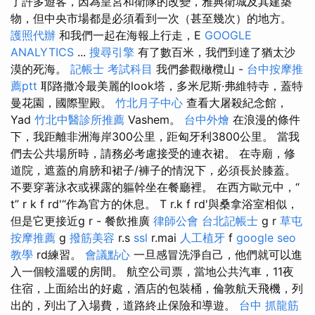
了許多遊客，因為皇宮和衛隊的改變，雅典衛城及其建築
物，但中央市場都是必須看到一次（甚至幾次）的地方。
護照代辦
和我們一起在海報上行走，E
GOOGLE
ANALYTICS
...
搜尋引擎
有了數百米，我們到達了猶太沙
漠的死海。
記帳士 考試科目
我們參觀橄欖山 -
台中按摩推
薦ptt
耶路撒冷最美麗的look塔，多米尼斯·弗維特寺，蓋特
曼花園，國際聖殿。
竹北月子中心
查看大屠殺紀念館，
Yad
竹北中醫診所推薦
Vashem。
台中外燴
在浪漫的條件
下，我距離非洲海岸300公里，距匈牙利3800公里。 當我
們去公共場所時，請務必考慮接受的連衣裙。 在寺廟，修
道院，遮蓋的肩膀和裙子/褲子的情況下，必須長於膝蓋。
不要穿著泳衣或裸露的軀幹坐在餐廳裡。 在西方歐元中，“
t” r k f rd'“作為官方的休息。 T r.k f rd'與桑拿浴室相似，
但是它更接近g r - 餐飲推廣
律師公會
台北記帳士
g r
草屯
按摩推薦
g
撥筋美容
r.s
ssl
r.mai
人工植牙
f
google seo
教學
rd練習。
會議點心
一旦感冒洗淨自己，他們就可以進
入一個較溫暖的房間。 航空公司票，當地公共汽車，11夜
住宿，上面給出的好處，酒店的包裝桶，倫敦航天飛機，列
出的，列出了入場費，道路終止保險和導遊。
台中 抓龍筋