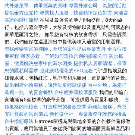
式外燴菜單，傳承經典的美味
專業外燴公司，為您的活動
提供全方位支持
專業找人服務，快速精準定位對方
柬埔寨
簽證的辦理流程
在埃及最著名的地方開始7夜，8天的旅
行，包括吉薩金字塔，大埃及博物館以及盧克斯到阿蘇恩的
豪華尼羅河之旅。 如果您有特殊的飲食需求，只需告訴我
們，我們確保在巡迴演出中提供美味又適當的用餐選擇。
尋找經驗豐富的律師，為您的案件提供專業支持
全方位按
摩療程
搬家必看，了解如何選擇合適的搬家公司
防水抓
漏，徹底解決您家中的漏水困擾
提供私人居家清潔，保障
您的隱私與需求
強化網站優化的SEO服務
“海”是指埃及的
雄偉水域，包括紅海，地中海和尼羅河，這是旅行的背景。
提供到府外燴服務，讓活動更輕鬆便捷
台中外燴，為您打
造獨一無二的宴會餐點
台中輕井澤按摩服務
我們的郵輪自
豪地擁有5個標準的豪華分類，可提供最高質量和服務。
各
種風格的吧檯桌，打造理想的餐飲空間
葬儀社服務，為您
安排尊嚴的告別儀式
新竹徵信社，專業服務守護您的權益
台中撥筋療法
Hatroes積極為與當地企業的合作夥伴關係做
出貢獻，應用當地員工並從我們訪問的地區購買新鮮產品和