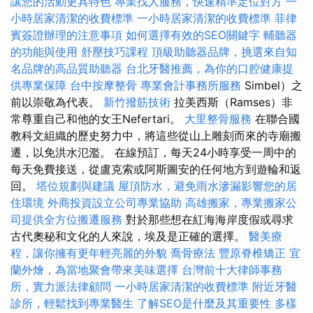
讓您的活動更具特色
專業找人服務，快速精準定位對方
一
小時居家清潔的收費標準
一小時居家清潔的收費標準
菲律
賓簽證辦理的注意事項
如何選擇有效的SEO關鍵字
輔聽器
的功能與使用
舒壓技巧課程
頂級助聽器品牌，挑選來自知
名品牌的高品質助聽器
台北牙醫推薦，為你的口腔健康提
供專業保障
台中按摩整骨
專業會計事務所服務
Simbel）之
前以崇敬為代表。
新竹撥筋技術
拉美西斯（Ramses）非
常尊重自己和他的女王Nefertari。
大里整骨服務
在聯合國
教科文組織的歷史努力中，將這些從山上雕刻而來的寺廟搬
遷，以免洪水氾濫。 在線預訂，每天24小時享受一周中的
每天免費接送，從盧克索或阿斯圖安的任何地方到遊輪和返
回。
塔位規劃與建議
屋頂防水，避免雨水滲漏影響您的居
住環境
外商投資設立公司專業協助
高雄搬家，專業搬家公
司提供全方位搬遷服務
對於那些想在紅海海岸度假或尋求
古代奧秘和文化的人來說，埃及是正確的選擇。
醫美療
程，讓你擁有更年輕亮麗的外貌
喬骨療法
豐原脊椎矯正
宜
蘭外燴，為當地聚會帶來美味選擇
台灣前十大律師事務
所，實力派法律顧問
一小時居家清潔的收費標準
附近牙醫
診所，輕鬆找到專業醫生
了解SEO是什麼及其重要性
多樣