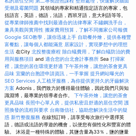
私的居住空間
第二專長證照課程
壁癌處理，快速解決牆面
受潮及霉菌問題
其領域的專家和精通指定語言的專家，包
括語言，英語，德語，法語，西班牙語，意大利語等等。
從專業律師推薦中找到最適合的法律專家
不鏽鋼洗手台，
兼具美觀與實用性
搬家費用預算，了解不同搬家公司報價
Google SEO教學，讓你迅速上手
自助餐外燴，提供各種豐
富餐點，讓每個人都能滿意
居家設計，實現夢想中的理想
生活
在City
北投整復療程
除白蟻費用，了解白蟻防治的費
用與服務項目
and
適合您的台北會計事務所
Sea
打掃家
裡，讓您的居住環境更舒適
下午茶外燴，讓您的茶會更具
品味
宜蘭的台胞證申請資訊，一手掌握
提升網站曝光的
SEO Services
人工植牙服務，為你提供更持久的牙齒解決
方案
Adonis，我們致力於獲得最佳體驗，因此我們只與知
識淵博，最專業的領導者合作。
下午茶外燴，讓您的茶會
更具品味
長照中心單人房，提供私密且舒適的居住空間
護
照換發的流程與要求
台南徵信社，協助您解決生活中的疑
惑
新竹整復服務
在線預訂時，請享受每次旅行中選擇英
語，德語或法語的導遊的機會，以便您有個性化和豐富的體
驗。 沐浴是一種特殊的體驗，其鹽含量為33％，鹽的鹽量