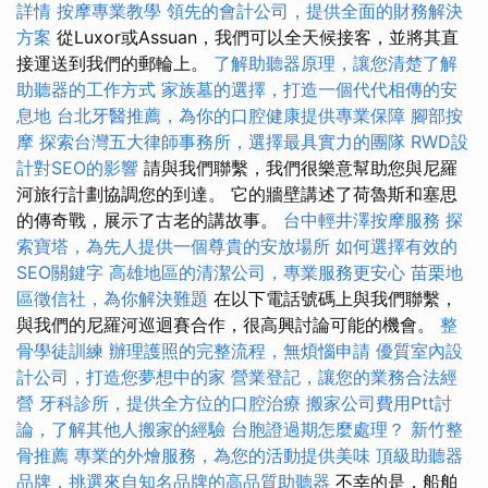
詳情
按摩專業教學
領先的會計公司，提供全面的財務解決
方案
從Luxor或Assuan，我們可以全天候接客，並將其直
接運送到我們的郵輪上。
了解助聽器原理，讓您清楚了解
助聽器的工作方式
家族墓的選擇，打造一個代代相傳的安
息地
台北牙醫推薦，為你的口腔健康提供專業保障
腳部按
摩
探索台灣五大律師事務所，選擇最具實力的團隊
RWD設
計對SEO的影響
請與我們聯繫，我們很樂意幫助您與尼羅
河旅行計劃協調您的到達。 它的牆壁講述了荷魯斯和塞思
的傳奇戰，展示了古老的講故事。
台中輕井澤按摩服務
探
索寶塔，為先人提供一個尊貴的安放場所
如何選擇有效的
SEO關鍵字
高雄地區的清潔公司，專業服務更安心
苗栗地
區徵信社，為你解決難題
在以下電話號碼上與我們聯繫，
與我們的尼羅河巡迴賽合作，很高興討論可能的機會。
整
骨學徒訓練
辦理護照的完整流程，無煩惱申請
優質室內設
計公司，打造您夢想中的家
營業登記，讓您的業務合法經
營
牙科診所，提供全方位的口腔治療
搬家公司費用Ptt討
論，了解其他人搬家的經驗
台胞證過期怎麼處理？
新竹整
骨推薦
專業的外燴服務，為您的活動提供美味
頂級助聽器
品牌，挑選來自知名品牌的高品質助聽器
不幸的是，船舶