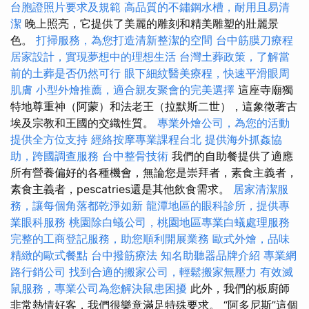
台胞證照片要求及規範
高品質的不鏽鋼水槽，耐用且易清
潔
晚上照亮，它提供了美麗的雕刻和精美雕塑的壯麗景
色。
打掃服務，為您打造清新整潔的空間
台中筋膜刀療程
居家設計，實現夢想中的理想生活
台灣土葬政策，了解當
前的土葬是否仍然可行
眼下細紋醫美療程，快速平滑眼周
肌膚
小型外燴推薦，適合親友聚會的完美選擇
這座寺廟獨
特地尊重神（阿蒙）和法老王（拉默斯二世），這象徵著古
埃及宗教和王國的交織性質。
專業外燴公司，為您的活動
提供全方位支持
經絡按摩專業課程台北
提供海外抓姦協
助，跨國調查服務
台中整骨技術
我們的自助餐提供了適應
所有營養偏好的各種機會，無論您是崇拜者，素食主義者，
素食主義者，pescatries還是其他飲食需求。
居家清潔服
務，讓每個角落都乾淨如新
龍潭地區的眼科診所，提供專
業眼科服務
桃園除白蟻公司，桃園地區專業白蟻處理服務
完整的工商登記服務，助您順利開展業務
歐式外燴，品味
精緻的歐式餐點
台中撥筋療法
知名助聽器品牌介紹
專業網
路行銷公司
找到合適的搬家公司，輕鬆搬家無壓力
有效滅
鼠服務，專業公司為您解決鼠患困擾
此外，我們的板廚師
非常熱情好客，我們很樂意滿足特殊要求。 “阿多尼斯”這個