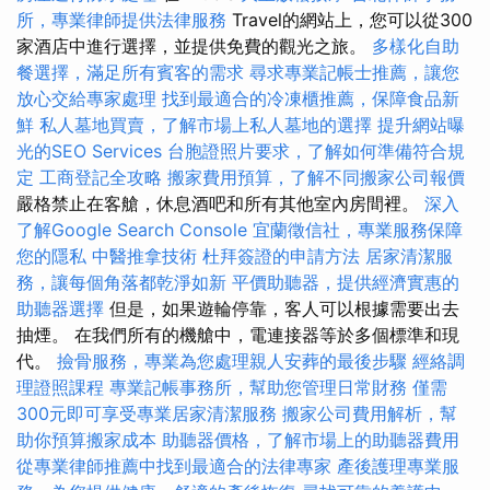
所，專業律師提供法律服務
Travel的網站上，您可以從300
家酒店中進行選擇，並提供免費的觀光之旅。
多樣化自助
餐選擇，滿足所有賓客的需求
尋求專業記帳士推薦，讓您
放心交給專家處理
找到最適合的冷凍櫃推薦，保障食品新
鮮
私人墓地買賣，了解市場上私人墓地的選擇
提升網站曝
光的SEO Services
台胞證照片要求，了解如何準備符合規
定
工商登記全攻略
搬家費用預算，了解不同搬家公司報價
嚴格禁止在客艙，休息酒吧和所有其他室內房間裡。
深入
了解Google Search Console
宜蘭徵信社，專業服務保障
您的隱私
中醫推拿技術
杜拜簽證的申請方法
居家清潔服
務，讓每個角落都乾淨如新
平價助聽器，提供經濟實惠的
助聽器選擇
但是，如果遊輪停靠，客人可以根據需要出去
抽煙。 在我們所有的機艙中，電連接器等於多個標準和現
代。
撿骨服務，專業為您處理親人安葬的最後步驟
經絡調
理證照課程
專業記帳事務所，幫助您管理日常財務
僅需
300元即可享受專業居家清潔服務
搬家公司費用解析，幫
助你預算搬家成本
助聽器價格，了解市場上的助聽器費用
從專業律師推薦中找到最適合的法律專家
產後護理專業服