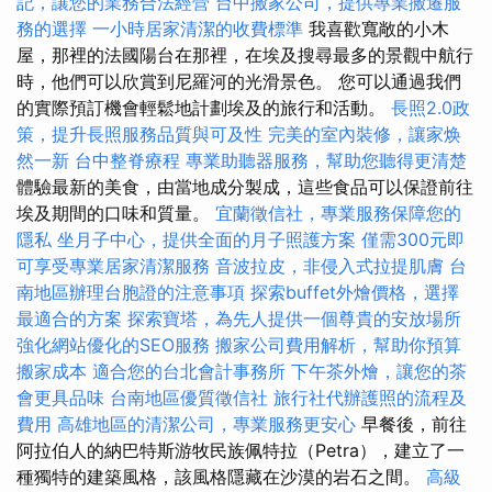
記，讓您的業務合法經營
台中搬家公司，提供專業搬遷服
務的選擇
一小時居家清潔的收費標準
我喜歡寬敞的小木
屋，那裡的法國陽台在那裡，在埃及搜尋最多的景觀中航行
時，他們可以欣賞到尼羅河的光滑景色。 您可以通過我們
的實際預訂機會輕鬆地計劃埃及的旅行和活動。
長照2.0政
策，提升長照服務品質與可及性
完美的室內裝修，讓家焕
然一新
台中整脊療程
專業助聽器服務，幫助您聽得更清楚
體驗最新的美食，由當地成分製成，這些食品可以保證前往
埃及期間的口味和質量。
宜蘭徵信社，專業服務保障您的
隱私
坐月子中心，提供全面的月子照護方案
僅需300元即
可享受專業居家清潔服務
音波拉皮，非侵入式拉提肌膚
台
南地區辦理台胞證的注意事項
探索buffet外燴價格，選擇
最適合的方案
探索寶塔，為先人提供一個尊貴的安放場所
強化網站優化的SEO服務
搬家公司費用解析，幫助你預算
搬家成本
適合您的台北會計事務所
下午茶外燴，讓您的茶
會更具品味
台南地區優質徵信社
旅行社代辦護照的流程及
費用
高雄地區的清潔公司，專業服務更安心
早餐後，前往
阿拉伯人的納巴特斯游牧民族佩特拉（Petra），建立了一
種獨特的建築風格，該風格隱藏在沙漠的岩石之間。
高級