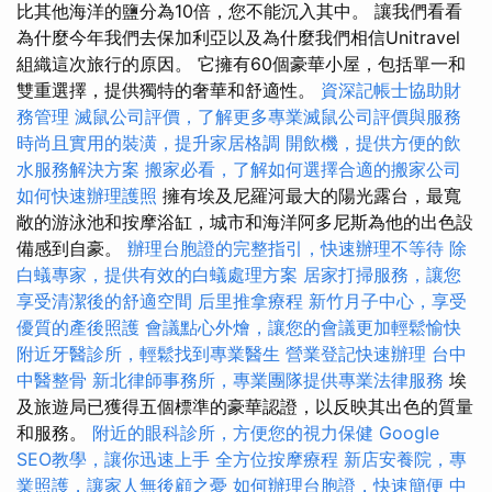
比其他海洋的鹽分為10倍，您不能沉入其中。 讓我們看看
為什麼今年我們去保加利亞以及為什麼我們相信Unitravel
組織這次旅行的原因。 它擁有60個豪華小屋，包括單一和
雙重選擇，提供獨特的奢華和舒適性。
資深記帳士協助財
務管理
滅鼠公司評價，了解更多專業滅鼠公司評價與服務
時尚且實用的裝潢，提升家居格調
開飲機，提供方便的飲
水服務解決方案
搬家必看，了解如何選擇合適的搬家公司
如何快速辦理護照
擁有埃及尼羅河最大的陽光露台，最寬
敞的游泳池和按摩浴缸，城市和海洋阿多尼斯為他的出色設
備感到自豪。
辦理台胞證的完整指引，快速辦理不等待
除
白蟻專家，提供有效的白蟻處理方案
居家打掃服務，讓您
享受清潔後的舒適空間
后里推拿療程
新竹月子中心，享受
優質的產後照護
會議點心外燴，讓您的會議更加輕鬆愉快
附近牙醫診所，輕鬆找到專業醫生
營業登記快速辦理
台中
中醫整骨
新北律師事務所，專業團隊提供專業法律服務
埃
及旅遊局已獲得五個標準的豪華認證，以反映其出色的質量
和服務。
附近的眼科診所，方便您的視力保健
Google
SEO教學，讓你迅速上手
全方位按摩療程
新店安養院，專
業照護，讓家人無後顧之憂
如何辦理台胞證，快速簡便
中