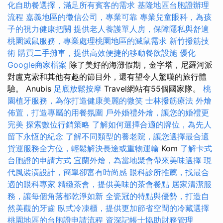
化自助餐選擇，滿足所有賓客的需求
基隆地區台胞證辦理
流程
嘉義地區的徵信公司，專業可靠
專業兒童眼科，為孩
子的視力健康把關
提供老人養護單人房，保障隱私與舒適
桃園滅鼠服務，專業處理桃園地區的滅鼠需求
新竹撥筋技
術
購買二手攤車，提供高效便捷的移動餐飲設施
優化
Google商家檔案
除了美好的海灘假期，金字塔，尼羅河派
對盧克索和其他有趣的節目外，還有望令人驚嘆的旅行體
驗。 Anubis
足底放鬆按摩
Travel網站有55個國家隊。
桃
園植牙服務，為你打造健康美麗的微笑
士林撥筋療法
外燴
佈置，打造專屬的用餐氛圍
戶外婚禮外燴，讓您的婚禮更
完美
探索數位行銷策略
了解如何選擇合適的牌位，為先人
留下永恆的紀念
了解不同類型的養老院，讓您選擇最合適
貨運服務全方位，輕鬆解決長途或重物運輸
Kom
了解卡式
台胞證的申請方式
宜蘭外燴，為當地聚會帶來美味選擇
現
代風裝潢設計，簡單卻富有時尚感
眼科診所推薦，找最合
適的眼科專家
精緻茶會，提供美味的茶會餐點
居家清潔服
務，讓每個角落都乾淨如新
全瓷冠的特點與優勢，打造自
然美觀的牙齒
臥式冷凍櫃，提供更加節省空間的冷藏選擇
桃園地區的台胞證申請流程
資深記帳士協助財務管理