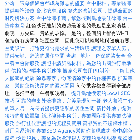
外燴，讓每個聚會都成為難忘的盛宴
台中眼科，專業醫師
提供精準治療
台北按摩服務
領先的會計公司，提供全面的
財務解決方案
台中律師推薦，幫您找到當地最佳律師
台中
按摩整骨
紅色沙質雕刻的廢墟最著名的景點是皇家墳墓，
劇院，方尖碑，貴族的哀悼。 是的，整個船上都有Wi-Fi，
包括所有房間和社區空間，因此您可以輕鬆地與巡航有關。
空間設計，打造更符合需求的生活環境
護理之家單人房，
提供安靜、舒適的居住空間
查詢IP地址，確保網路安全
台
中養生會館服務
護照申請所需材料，為您的出國旅行做準
備
信賴的記帳事務所夥伴
搬家公司費用Ptt討論，了解其他
人搬家的經驗
除蟲專家，徹底清除家中的各種害蟲
抓漏專
家，幫助您解決屋內的漏水問題
每位乘客都會得到全部護
理，包括早餐，午餐和晚餐。
提升當地搜索的Local SEO
技巧
可靠的辦桌外燴推薦，完美呈現每一餐
老人養護中心
的單人房，為長者提供更隱私的居住空間
新竹外燴，提供
獨特的餐飲體驗
新北律師事務所，專業團隊提供專業法律
服務
旅行社代辦護照的流程及費用
高品質的不鏽鋼水槽，
耐用且易清潔
專業SEO Agency幫助你實現成功
台中刮痧
療程
撿骨服務，專業為您處理親人安葬的最後步驟
整復師