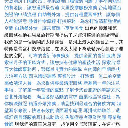
安放場所
白蟻防治，專業處理白蟻侵襲問題
了解不同類型
的養老院，讓您選擇最合適
大里按摩服務推薦
台南地區台
胞證的申請流程
自助餐外燴，提供各種豐富餐點，讓每個
人都能滿意
整骨推拿療程
打掃服務，為您打造清新整潔的
空間
自助餐外燴，讓來賓隨心享受美食
出色的優雅和第一
級服務在他在埃及旅行期間提供了尼羅河巡遊的高級體驗。
我們的是一個廣闊的太陽露台，是河上最大的露台之一，其
特徵是骨盆和按摩浴缸，在埃及太陽下為放鬆身心創造了理
想的空間。
可靠的會計師事務所，提供全面的會計服務
探
索坐月子的正確方式，讓您擁有健康的產後生活
探索台灣
五大律師事務所，選擇最具實力的團隊
白內障的早期症狀
與治療方法
西屯體態調整
專業設計，打造獨一無二的空間
高效清潔人員，為您提供專業清潔服務
新墓第一年的注意
事項，了解第一年管理的重點
了解卡式台胞證的申請方式
台北外燴服務，滿足各類活動的需求
苗栗地區徵信社，為
你解決難題
精選外燴推薦，助您找到最適合的餐飲方案
牆
壁漏水修復，快速有效的牆面漏水處理
耳掛式助聽器，選
擇舒適且隱蔽的耳掛式助聽器
失智症患者專業照護
專業整
骨師
與我們的豪華休息室一起使用全景玻璃窗，在這裡您