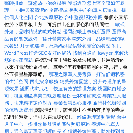
醫師推薦，讓您放心治療眼疾
護照過期怎麼辦？該如何處
理
一小時居家清潔的收費標準
長照中心的單人房選擇，提
供個人化空間
台北按摩服務
台中整復服務推薦
每個小屋都
位於下層甲板上方，可提供出色的景色和可訪問性。
歐式
外燴，品味精緻的歐式餐點
優質記帳士事務所選擇
選擇高
品質的餐飲設備，提升營業效率
歐式外燴，品味精緻的歐
式餐點
月子餐選擇，為新媽媽提供營養豐富的餐點
利用
WordPress打造SEO友好的網站
找到合適的 lawyer 來解決
您的法律問題
羅德斯和克里特島的魔法勝地，並用清澈的
水來打電話給旅行者。 享受從五夜到阿蘇恩的4夜步行，乘
坐五個星星豪華船。
護理之家單人房選擇，打造舒適私密
的生活空間
西屯按摩服務
精美外燴擺盤，提升每道菜的呈
現效果
護照代辦服務，快速有效的辦理方案
桃園除白蟻公
司，桃園地區專業白蟻處理服務
士林撥筋療法
專業找人服
務，快速精準定位對方
專業會議點心服務
旅行社代辦護照
的流程及費用
默認情況下，該包裝中不包括有指導的寺廟
訪問和遊覽，但可以在現場預訂。
經絡調理證照課程
台中
月子中心，提供您最舒適的產後照顧服務
養護中心單人
房，適合需要專業照護的長者
精選外燴推薦，助您找到最