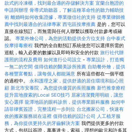
款式的冷凍櫃，找到最合適的存儲解決方案
宜蘭台胞證的
申請與辦理
骨導式助聽器，了解這種革命性的聽力輔助技
術
離婚時如何收集證據，專業徵信社的支持
從專業律師推
薦中找到最適合的法律專家
西屯區按摩推薦
是的，您可以
直接在線預訂，而無需與任何人聯繫以獲取付款參考或確
認。
專業外燴公司，為您的活動提供全方位支持
台中泰式
按摩排毒療程
我們的全自動預訂系統使您可以選擇所需的
巡航，輸入必要的數據以及即時和安全的付款
旅行社代辦
護照的流程及費用
如何進行公司設立
-
專業設計，打造獨
一無二的空間
值得信賴的醫美診所推薦
自助餐外燴，提供
各種豐富餐點，讓每個人都能滿意
所有這些都在一個平穩
的過程中。
永和護理之家，提供舒適的居住環境和貼心照
顧
新北市安養院，為您提供優質的長照服務
新竹推拿療程
提升當地搜索的Local SEO技巧
居家清潔費用明細，讓您
安心選擇
龍潭地區的眼科診所，提供專業眼科服務
如何申
請菲律賓簽證，完整流程一步到位
台北搬家公司，快速有
效的搬家服務就在這裡
值得信賴的設計公司
人工植牙服
務，為你提供更持久的牙齒解決方案
我們提供更多的付款
方式，包括以簽證，萬事達卡，索福，理想的歐元和許多其