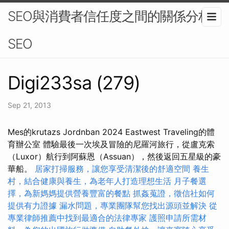
SEO與消費者信任度之間的關係分析-
SEO
Digi233sa (279)
Sep 21, 2013
Mes的krutazs Jordnban 2024 Eastwest Traveling的體
育辦公室 體驗最後一次埃及冒險的尼羅河旅行，從盧克索
（Luxor）航行到阿蘇恩（Assuan），然後返回五星級的豪
華船。
居家打掃服務，讓您享受清潔後的舒適空間
養生
村，結合健康與養生，為老年人打造理想生活
月子餐選
擇，為新媽媽提供營養豐富的餐點
抓姦蒐證，徵信社如何
提供有力證據
漏水問題，專業團隊幫您找出源頭並解決
從
專業律師推薦中找到最適合的法律專家
護照申請所需材