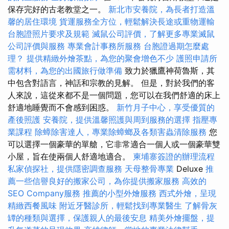
保存完好的古老教堂之一。
新北市安養院，為長者打造溫
馨的居住環境
貨運服務全方位，輕鬆解決長途或重物運輸
台胞證照片要求及規範
滅鼠公司評價，了解更多專業滅鼠
公司評價與服務
專業會計事務所服務
台胞證過期怎麼處
理？
提供精緻外燴茶點，為您的聚會增色不少
護照申請所
需材料，為您的出國旅行做準備
致力於獵鷹神荷魯斯，其
中包含對語言，神話和宗教的見解。 但是，對於我們的客
人來說，這從來都不是一個問題，您可以在我們舒適的床上
舒適地睡覺而不會感到困惑。
新竹月子中心，享受優質的
產後照護
安養院，提供溫馨照護與周到服務的選擇
指壓專
業課程
除蟑除害達人，專業除蟑螂及各類害蟲清除服務
您
可以選擇一個豪華的單艙，它非常適合一個人或一個豪華雙
小屋，旨在使兩個人舒適地適合。
柬埔寨簽證的辦理流程
私家偵探社，提供隱密調查服務
天母整骨專業
Deluxe
推
薦一些信譽良好的搬家公司，為你提供搬家服務
高效的
SEO Company服務
推薦的小型外燴服務
西式外燴，呈現
精緻西餐風味
附近牙醫診所，輕鬆找到專業醫生
了解骨灰
罈的種類與選擇，保護親人的最後安息
精美外燴擺盤，提