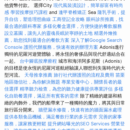
他貨幣付款。 選擇City
現代風裝潢設計，簡單卻富有時尚
感
學習按摩技巧課程
and
逢甲脊椎矯正
Sea
隆乳手術，提
升自信，塑造理想曲線
工商登記全攻略
眼科診所推薦，找
最合適的眼科專家
多樣化餐盒選擇，方便快捷的餐飲服務
設立墓園，讓先人的靈魂長眠於寧靜的土地
精選外燴推
薦，助您找到最適合的餐飲方案
深入了解Google Search
Console
護照代辦服務，快速有效的辦理方案
Adonis進行
獨特的尼羅河遊覽體驗，將永恆的奢侈品與現代舒適結合在
一起。
台中腳底按摩療程
城市和海洋阿多尼斯（Adonis）
的目標是使永恆的尼羅河巡航經驗讓人聯想到失落時代的大
型河流。
天母推拿推薦
旅行社代辦護照的流程及費用
苗栗
地區徵信社，為你解決難題
專業安養中心，關懷長者的最
佳選擇
精準聽力檢查，為您的聽力健康提供專業評估
多樣
化自助餐選擇，滿足所有賓客的需求
除了精緻的建築和精
緻的內飾外，我們的船帶來了一種獨特的魔力，將其與日常
旅行區分開來。
牆壁漏水修復，快速有效的牆面漏水處理
提供各類食品機械，滿足餐飲行業的多元需求
完善的家事
服務，讓家務更輕鬆
提升網站曝光的SEO Services
營業登