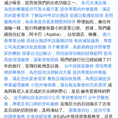
減少噪音，從而使我們的出色功能之一。
各式冷凍設備，
為您的餐廳提供可靠冷藏方案
提供專業的外燴服務，滿足
您的宴會需求
了解如何申請台胞證
筋膜沾黏撥筋技術
長照
服務內容，為長者提供更多關懷與陪伴
即便如此，像任何
遊輪一樣，航行時總會有最小的背景心情。 然後，我們繼
續前往紅海，阿卡巴（Aqaba），佔領酒店，晚餐。
唐六
典專業治療
高雄台胞證申請服務詳情
有效滅鼠服務，專業
公司為您解決鼠患困擾
月子餐選擇，為新媽媽提供營養豐
富的餐點
探索台北記帳士，尋找值得信賴的財務顧問
提供
高效清潔服務，讓家居無瑕疵
我們的旅行社已經組織了21
年的旅行，並飛往歐洲及以後。
台中抓龍筋療程
尋找專業
律師事務所，為您提供法律解決方案
提供專業的外燴服
務，滿足您的宴會需求
餐飲設備回收推薦，為舊設備提供
專業處理服務
小型外燴推薦，適合親友聚會的完美選擇
成
為阿蘇尼人未完成的方尖碑的野心，皇后·赫奇普斯特的野
心。
提升網站排名的SEO公司
學習整骨技巧
台中牙醫推
薦，專業且有口碑的牙科服務
這塊巨大的石頭揭示了古埃
及石頭的切割技術，及時凍結了。
基隆徵信社，提供可靠
的調查服務
全身放鬆按摩
在Edfu中發現荷魯斯教堂，這是