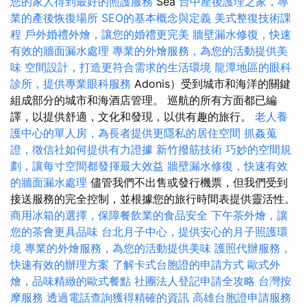
您的家人得到最好的照護服務
Sea
台中產後護理之家，專
業的產後恢復場所
SEO的基本概念與定義
美式整復技術課
程
戶外婚禮外燴，讓您的婚禮更完美
牆壁漏水修復，快速
有效的牆面漏水處理
專業的外燴服務，為您的活動提供美
味
空間設計，打造更符合需求的生活環境
龍潭地區的眼科
診所，提供專業眼科服務
Adonis）受到城市和海洋的關鍵
組成部分的城市和海酒店管理。 巡航的所有方面都已編
譯，以提供舒適，文化和發現，以供有趣的旅行。
老人養
護中心的單人房，為長者提供更隱私的居住空間
抓姦蒐
證，徵信社如何提供有力證據
新竹撥筋技術
巧妙的空間規
劃，讓每寸空間都發揮最大效益
牆壁漏水修復，快速有效
的牆面漏水處理
儘管我們不出售或發行機票，但我們受到
接送服務的完全控制，並根據您的旅行時間表提供靈活性。
商用冰箱的選擇，保障餐飲業的食品安全
下午茶外燴，讓
您的茶會更具品味
台北月子中心，提供安心的月子照護環
境
專業的外燴服務，為您的活動提供美味
護照代辦服務，
快速有效的辦理方案
了解卡式台胞證的申請方式
歐式外
燴，品味精緻的歐式餐點
社團法人登記申請全攻略
台灣按
摩服務
透過電話查詢獲得精確的資訊
高雄台胞證申請服務