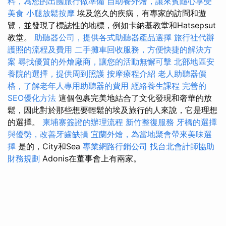
料，為您的出國旅行做準備
自助餐外燴，讓來賓隨心享受
美食
小腿放鬆按摩
埃及悠久的疾病，有專家的訪問和遊
覽，並發現了標誌性的地標，例如卡納基教堂和Hatsepsut
教堂。
助聽器公司，提供各式助聽器產品選擇
旅行社代辦
護照的流程及費用
二手攤車回收服務，方便快捷的解決方
案
尋找優質的外燴廠商，讓您的活動無懈可擊
北部地區安
養院的選擇，提供周到照護
按摩療程介紹
老人助聽器價
格，了解老年人專用助聽器的費用
經絡養生課程
完善的
SEO優化方法
這個包裹完美地結合了文化發現和奢華的放
鬆，因此對於那些想要輕鬆的埃及旅行的人來說，它是理想
的選擇。
柬埔寨簽證的辦理流程
新竹整復服務
牙橋的選擇
與優勢，改善牙齒缺損
宜蘭外燴，為當地聚會帶來美味選
擇
是的，City和Sea
專業網路行銷公司
找台北會計師協助
財務規劃
Adonis在董事會上有兩家。