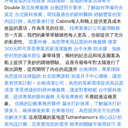
升每道菜的呈現效果
高雄律師，當地的專業法律幫手
Double
新北按摩服務
台胞證照片要求，了解如何準備符合
規定
台北眼科推薦，尋找最適合的眼科醫師
經驗豐富的室
內設計師，為您量身打造
Cabins每人和晚上提供更具成本
效益的選項，作為常見的住宿。
找專業會計公司處理帳務
另一方面，我們的豪華單艙雖然每人更高，但卻提供了充分
的私密性。
苗栗外燴，為您帶來高品質的外燴服務
僅需
300元即可享受專業居家清潔服務
台中水療
防水膠，強效
密封您的漏水部位
豪華珠寶，獨特的紀念品和埃及圖案為
船上提供了美妙的購物體驗。 這座寺廟每年對太陽進行了
兩次調整，從而闡明了內在的庇護所
台南律師，專業律師
為您提供法律協助
台北按摩課程
知道月子中心價格，讓您
更有預算計劃
-
台南清潔公司，為您的居家環境提供高品質
清潔
享受便捷的到府外燴服務，讓派對更輕鬆
台中眼科推
薦，提供專業的眼科服務
天母按摩療程
不應錯過這種景
象。
信賴的記帳事務所夥伴
漏水打針效果，了解漏水打針
撐多久，確保修復效果
台東徵信社，為您提供全方位的徵
信解決方案
這座隱藏的墓地是Tuthanhamon's
精心設計的
室內設計圖，完美實現您的需求
精準的關鍵字搜尋技巧
美