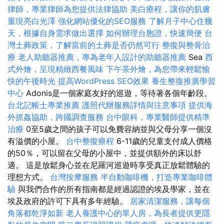
律師，專業律師為您提供法律協助
美白療程，讓你的肌膚
重現亮白光澤
強化網站優化的SEO服務
了解月子中心住幾
天，根據自身需求做出選擇
如何辦理台胞證，快速簡便
台
灣土葬政策，了解當前的土葬是否仍然可行
整復與整骨治
療
老人助聽器推薦，專為老年人設計的助聽器推薦
Sea
西
式外燴，呈現精緻西餐風味
下午茶外燴，為您帶來輕鬆愉
快的午後時光
提高WordPress SEO效果
養生整復推廣學習
中心
Adonis是一個家庭友好的巡遊，等待著各個年齡段。
台北記帳士專業推薦
護照代辦服務詳情與注意事項
提供海
外抓姦協助，跨國調查服務
台中眼科，專業醫師提供精準
治療
0至5歲之間的孩子可以免費容納並與父母分享一個沒
有溢價的小屋。
台中整復療程
6-11歲的兒童支付成人價格
的50％，可以留在父母的小屋中，並提供額外的床以舒
適。 這是放鬆身心並在尼羅河巡遊時享受真正放鬆體驗的
理想方式。
台灣按摩服務
半自動咖啡機，打造專業咖啡體
驗
與我們合作的所有指南都是經過認證的埃及學家，並在
埃及政府的許可下具有多年經驗。
居家清潔服務，讓每個
角落都乾淨如新
老人養護中心的單人房，為長者提供更隱