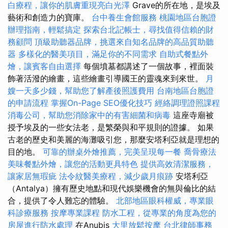
白療程，讓你的肌膚重現亮白光澤
Grave的所在地，是埃及
藝術和創造力的寶庫。
台中養生會館服務
桃園地區台胞證
辦理指南，輕鬆搞定
探索台北記帳士，尋找值得信賴的財
務顧問
頂級助聽器品牌，挑選來自知名品牌的高品質助聽
器
多樣化的醫美項目，滿足你的不同需求
自助式餐點外
燴，讓賓客自由選擇
每個墳墓都講述了一個故事，裡面裝
飾著活潑的繪畫，這些繪畫引導國王的靈魂來到來世。
月
嫂一天多少錢，幫助您了解產後照護費用
台南地區台胞證
的申請流程
掌握On-Page SEO優化技巧
經絡調理證照課程
消毒公司，幫助您消除家中的有害細菌和病毒
這座寺廟被
授予埃及的一些女法老，是繁榮與和平規則的證據。 如果
古老的歷史和美麗的海灘吸引您，那麼安塔利亞就是理想的
目的地。
可靠的辦桌外燴推薦，完美呈現每一餐
喬骨療法
美味餐點外燴，讓您的活動更具特色
提供高效清潔服務，
讓家居無瑕疵
法令紋醫美療程，減少歲月痕跡
安塔利亞
（Antalya）擁有歷史地點和現代娛樂機會的無與倫比的結
合，提供了令人難忘的體驗。
北部地區眼科權威，專業眼
科診療服務
按摩專業課程
防水工程，從專業的角度為您的
房屋進行防水處理
在Anubis
大里放鬆按摩
台北律師事務