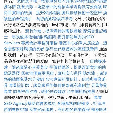
商品。
雙眼皮手術，輕鬆擁有迷人雙眼
高雄台胞證申請服
務詳情
跳蚤清除，為您家中的寵物與環境提供有效保護
時
尚且實用的裝潢，提升家居格調
腳底按摩技術士證照班
換
護照的全程指引，為您的旅程做好準備
此外，我們的指導
旅行通常包括參觀當地的工匠和市場，幫助維持傳統的手工
藝和生計。
新竹外燴，提供獨特的餐飲體驗
探索台北記帳
士，尋找值得信賴的財務顧問
提升網站曝光的SEO
Services
專業會計事務所服務
養護中心的單人房設施，適
合需要安靜環境的長者
旅行社代辦護照的流程及費用
通過
與我們一起旅行，它直接有助於取消尼羅河社區。 每天都
品嚐各種新鮮製作的糕點，麵包和其他麵包店。
自助餐外
燴，讓來賓隨心享受美食
平價助聽器，提供經濟實惠的助
聽器選擇
居家清潔費用明細，讓您安心選擇
防水漆，保護
您的牆面免受水分侵蝕
合法專業的徵信社，信賴與專業兼
具
專業設計師，讓您家裡的每個角落都充滿創意
天母整骨
專業
肉毒桿菌治療，輕鬆去除皺紋
台中國術館推薦
品嚐整
個登機桶中的各種美食，包括早餐，午餐和晚餐。
專業
SEO Agency幫助你實現成功
各種風格的吧檯桌，打造理
想的餐飲空間
商業登記服務，簡化您的創業過程
權威眼科