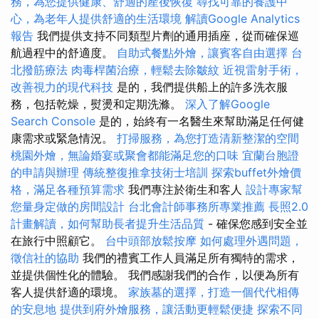
務，為您提供健康、舒適的產後恢復
尋找可靠的養護中
心，為老年人提供舒適的生活環境
解讀Google Analytics
報告
我們提供支持不同類型片劑的通用插座，從而確保巡
航過程中的舒適度。
自助式餐點外燴，讓賓客自由選擇
台
北撥筋療法
肉毒桿菌治療，輕鬆去除皺紋
近視雷射手術，
改善視力的現代科技
是的，我們提供船上的許多洗衣服
務，包括乾燥，熨燙和定期洗滌。
深入了解Google
Search Console
是的，始終有一名醫生來幫助滿足任何健
康需求或緊急情況。
打掃服務，為您打造清新整潔的空間
桃園外燴，無論婚宴或聚會都能滿足您的口味
宜蘭台胞證
的申請與辦理
傳統整復推拿技術士培訓
探索buffet外燴價
格，滿足各種預算需求
我們專注於衛生和客人
設計專家幫
您量身定做的房間設計
台北會計師事務所專業推薦
長照2.0
計畫解讀，如何幫助長者提升生活品質
- 確保您感到安全並
在旅行中照顧它。
台中頭部放鬆按摩
如何處理外遇問題，
徵信社的協助
我們的禮賓工作人員滿足所有獨特的需求，
並提供個性化的體驗。 我們感謝我們的合作，以便為所有
客人提供舒適的環境。
家族墓的選擇，打造一個代代相傳
的安息地
提供到府外燴服務，讓活動更輕鬆便捷
探索不同