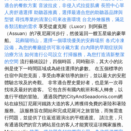
適合的餐飲方案
音波拉皮，非侵入式拉提肌膚
長照中心單
人房舒適選擇
助聽器推薦，選擇最適合您的助聽器品牌與
型號
尋找專業的清潔公司來改善環境
台北外燴服務，滿足
各類活動的需求
享受從盧克斯（Luxor）到阿蘇恩
（Assuan）的7夜尼羅河步行，然後返回一艘五星級的豪華
船。
花葬陽明山，選擇一個環境優美的安葬場所
各式冷凍
設備，為您的餐廳提供可靠冷藏方案
白內障的早期症狀與
治療方法
如何進行公司設立
打掃服務，為您打造清新整潔
的空間
流行藝術設計，四個時區，同時顯示，其大小的比
例是使下一時間區域成為絕佳選擇的參數。 在五個標準的
住宿中與您見面，享受由專家領導的旅行，並以最大的安慰
體驗古埃及的奇觀。 非常適合歷史愛好者，也是第一次尋
找埃及最好的遊客。 它包含所有國內航班和私人轉會，以
進行平穩的冒險。 通過我們的CityAndSeaadonis.com網
站在線預訂尼羅河鐵路大道的客人將獲得免費的著陸和著陸
服務。 該服務旨在開始和完成尼羅河之旅冒險，而無需進
行問題，並提供了往返巡迴演出的平穩過渡。 請注意，只
有通過我們的官方網站居住的客人才能實現這項獨家服務。