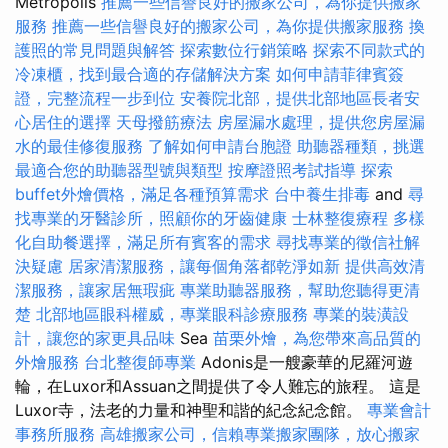
Metropolis
推薦一些信譽良好的搬家公司，為你提供搬家
服務
推薦一些信譽良好的搬家公司，為你提供搬家服務
換
護照的常見問題與解答
探索數位行銷策略
探索不同款式的
冷凍櫃，找到最合適的存儲解決方案
如何申請菲律賓簽
證，完整流程一步到位
安養院北部，提供北部地區長者安
心居住的選擇
天母撥筋療法
房屋漏水處理，提供您房屋漏
水的最佳修復服務
了解如何申請台胞證
助聽器種類，挑選
最適合您的助聽器型號與類型
按摩證照考試指導
探索
buffet外燴價格，滿足各種預算需求
台中養生排毒
and
尋
找專業的牙醫診所，照顧你的牙齒健康
士林整復療程
多樣
化自助餐選擇，滿足所有賓客的需求
尋找專業的徵信社解
決疑慮
居家清潔服務，讓每個角落都乾淨如新
提供高效清
潔服務，讓家居無瑕疵
專業助聽器服務，幫助您聽得更清
楚
北部地區眼科權威，專業眼科診療服務
專業的裝潢設
計，讓您的家更具品味
Sea
苗栗外燴，為您帶來高品質的
外燴服務
台北整復師專業
Adonis是一艘豪華的尼羅河遊
輪，在Luxor和Assuan之間提供了令人難忘的旅程。 這是
Luxor寺，法老的力量和神聖和諧的紀念紀念館。
專業會計
事務所服務
高雄搬家公司，信賴專業搬家團隊，放心搬家