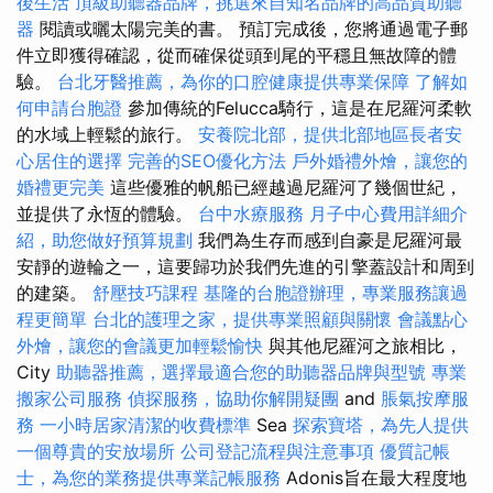
後生活
頂級助聽器品牌，挑選來自知名品牌的高品質助聽
器
閱讀或曬太陽完美的書。 預訂完成後，您將通過電子郵
件立即獲得確認，從而確保從頭到尾的平穩且無故障的體
驗。
台北牙醫推薦，為你的口腔健康提供專業保障
了解如
何申請台胞證
參加傳統的Felucca騎行，這是在尼羅河柔軟
的水域上輕鬆的旅行。
安養院北部，提供北部地區長者安
心居住的選擇
完善的SEO優化方法
戶外婚禮外燴，讓您的
婚禮更完美
這些優雅的帆船已經越過尼羅河了幾個世紀，
並提供了永恆的體驗。
台中水療服務
月子中心費用詳細介
紹，助您做好預算規劃
我們為生存而感到自豪是尼羅河最
安靜的遊輪之一，這要歸功於我們先進的引擎蓋設計和周到
的建築。
舒壓技巧課程
基隆的台胞證辦理，專業服務讓過
程更簡單
台北的護理之家，提供專業照顧與關懷
會議點心
外燴，讓您的會議更加輕鬆愉快
與其他尼羅河之旅相比，
City
助聽器推薦，選擇最適合您的助聽器品牌與型號
專業
搬家公司服務
偵探服務，協助你解開疑團
and
脹氣按摩服
務
一小時居家清潔的收費標準
Sea
探索寶塔，為先人提供
一個尊貴的安放場所
公司登記流程與注意事項
優質記帳
士，為您的業務提供專業記帳服務
Adonis旨在最大程度地