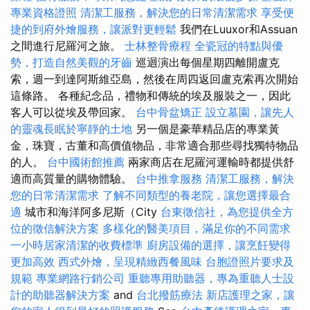
專業資格證照
清潔工服務，解決您的日常清潔需求
享受便
捷的到府外燴服務，讓派對更輕鬆
我們在Luuxor和Assuan
之間進行尼羅河之旅。
士林整骨療程
全瓷冠的特點與優
勢，打造自然美觀的牙齒
巡迴演出每個星期四離開盧克
索，週一到達阿斯維亞島，然後在周四返回盧克索再次開始
這條路。 各種紀念品，禮物和傳統的埃及服裝之一，因此
客人可以從埃及帶回家。
台中骨盆矯正
設立墓園，讓先人
的靈魂長眠於寧靜的土地
另一個是豪華精品店的專業黃
金，珠寶，古董和高價值物品，非常適合那些尋找獨特物品
的人。
台中國術館推薦
兩家商店在尼羅河運輸時都提供舒
適而高質量的購物體驗。
台中推拿服務
清潔工服務，解決
您的日常清潔需求
了解不同類型的養老院，讓您選擇最合
適
城市和海洋阿多尼斯（City
台東徵信社，為您提供全方
位的徵信解決方案
多樣化的醫美項目，滿足你的不同需求
一小時居家清潔的收費標準
廚房設備的選擇，讓烹飪變得
更加高效
西式外燴，呈現精緻西餐風味
台胞證照片要求及
規範
專業網路行銷公司
重聽專用助聽器，專為重聽人士設
計的助聽器解決方案
and
台北撥筋療法
新店護理之家，讓