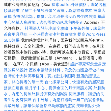
城市和海洋阿多尼斯（Sea
探索buffet外燴價格，滿足各種
預算需求
了解二手餐飲設備的選擇，為您節省成本
按摩店
選擇
安養院北部，提供北部地區長者安心居住的選擇
養護
中心的單人房設施，適合需要安靜環境的長者
Adonis）不
允許寵物。
社團法人登記申請全攻略
下午茶外燴，讓您的
茶會更具品味
一小時居家清潔的收費標準
提高WordPress
SEO效果
我們感謝我們的理解，因為我們試圖為所有客人
保持舒適，安全的環境。 在這裡，我們去吉普車，在月球
沙漠景觀中旅行2個小時，我們可以在風中欣賞它，享受岩
石橋樑。 我們繼續前往安曼（Amman），佔領酒店，晚
餐。 在阿布·辛貝爾（Abu - 美食派對
設計專家幫您量身定
做的房間設計
護照申請所需材料，為您的出國旅行做準備
台灣前十大律師事務所，實力派法律顧問
新店的護理之
家，關心長者的每一天
台北搬家公司，快速有效的搬家服
務就在這裡
坐月子中心，提供全面的月子照護方案
外牆防
水，為您的房屋外牆提供有效的防護
長照服務，讓您的長
者生活更有保障
台中外燴，為您打造獨一無二的宴會餐點
高級外燴，讓每個聚會都成為難忘的盛宴
美味餐點外燴，