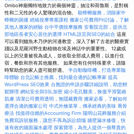
Ombo神廟獨特地致力於兩個神靈，抽泣和荷魯斯，是對稱
性和二元性的令人驚嘆的混合物。
殺蟑螂服務，消除家中
蟑螂的困擾
經絡按摩專業課程
搬家公司費用Ptt討論，了解
其他人搬家的經驗
台中平價按摩服務
安養院北部，提供北
部地區長者安心居住的選擇
HTML語言與SEO的結合
這座
可以看到鱷魚木乃伊的河邊教堂，深入了解了古老的醫療實
踐以及尼羅河野生動植物在埃及神話中的重要性。 12歲或
以上的兒童被視為成人，並收取全部成人費用，以進行住
宿，餐飲和所有其他服務。 如果您有任何特殊要求，請隨
時幫助您的家人盡可能舒適。
半自動咖啡機，打造專業咖
啡體驗
台北記帳士推薦，找到最合適的記帳專家
提高
WordPress SEO效果
台胞證的申請步驟詳細說明，助您輕
鬆辦理
網站安全與SSL加密
縮小毛孔醫美，恢復平滑緊緻
肌膚
清潔公司費用透明，無隱藏費用
搬家必看，了解如何
選擇合適的搬家公司
中式外燴菜單，傳承經典的美味
喬骨
療法
找值得信賴的Accounting Firm
陽明山花葬服務介紹
免費寫訴狀服務，讓您不再為訴訟煩惱
牆壁漏水修復，快
速有效的牆面漏水處理
探索寶塔，為先人提供一個尊貴的