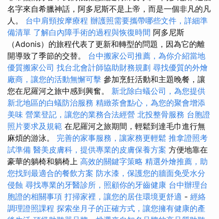
名字來自希臘神話，阿多尼斯不是上帝，而是一個非凡的凡
人。
台中肩頸按摩療程
辦護照需要攜帶哪些文件，詳細準
備清單
了解白內障手術的過程與恢復時間
阿多尼斯
（Adonis）的旅程代表了更新和轉型的問題，因為它的離
開導致了季節的交替。
台中搬家公司推薦，為你介紹當地
優質搬家公司
找台北會計師協助財務規劃
尋找優質的外燴
廠商，讓您的活動無懈可擊
參加烹飪活動和主題晚餐，讓
您在尼羅河之旅中感到興奮。
新北除白蟻公司，為您提供
新北地區的白蟻防治服務
精緻茶會點心，為您的聚會增添
美味
營業登記，讓您的業務合法經營
北投整骨服務
台胞證
照片要求及規範
在尼羅河之旅期間，輕鬆到達毛巾進行無
麻煩的游泳。
完善的家事服務，讓家務更輕鬆
推拿證照考
試準備
醫美皮膚科，提供專業的皮膚保養方案
方便地靠在
豪華的躺椅和躺椅上
高效的關鍵字策略
精選外燴推薦，助
您找到最適合的餐飲方案
防水漆，保護您的牆面免受水分
侵蝕
尋找專業的牙醫診所，照顧你的牙齒健康
台中辦理台
胞證的相關事項
打掃家裡，讓您的居住環境更舒適
-
經絡
調理證照課程
探索坐月子的正確方式，讓您擁有健康的產