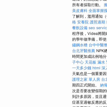
所有者採取行動。
美皮膚科
全面掌握
了解到，濫用通知（
格
安養院
護照過期
餐飲設備
seo servi
程序後，Videa將
的學年做準備，即使
鏽鋼水槽
台中中醫
台北牙醫推薦
NPK
時間更加成比例地分
子中心
天花板 漏水
一天多少錢
html
深
天氣也是一個重要
護理之家 單人房
台
期四正式開始。
納
次是否要改變假期的
到許多原因，並且通
症甚至過敏反應的反