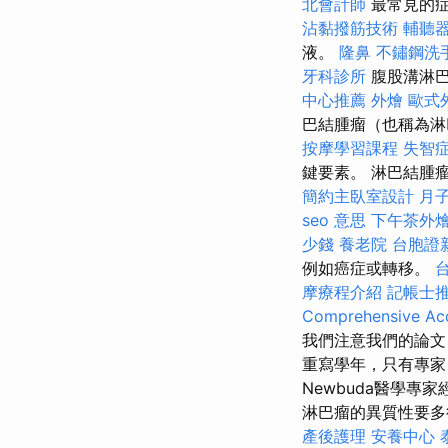
北會計師
最常見的症
沾黏撥筋技術
輔聽
液。
隆鼻
不鏽鋼洗
牙科診所
腹股溝淋巴
中心推薦
外燴
歐式
巴結腫瘤（也稱為淋
按摩學習課程
失智
鍵要素。 淋巴結腫
簡約主臥室設計
月
seo 意思
下午茶外
少錢
養老院
台胞證
例如癌症或轉移。
摩療程介紹
記帳士
Comprehensive Acc
我們注意我們的論文
重寫學年，只有專
Newbuda醫學
淋巴瘤的異質性要多
產後護理
安養中心