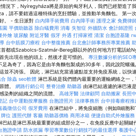
情況下，Nyíregyháza將是原始的匈牙利人，我們已經塑造了
yháza，請不要錯過這種特殊的烹飪體驗，並推動羊角麵包。 第
。 - 生日派對
白內障手術費用
白內障手術
護理之家
免費律
墓園
平價助聽器
除白蟻費用
消毒
失智症
外牆防水
會計師證照
餐外燴
玻尿酸
附近牙醫
假牙
外遇
打掃家裡
清潔
台胞證基隆
r
指導
台中筋膜刀療程
台中整復推薦
台北會計師事務所專業推薦
都或Szabolcs-Szatmár-Bereg縣以外的任何地方打電話給Ny
首先出現在他的頭上，然後才是可惜的。
專注數據分析的SEO
不足為奇了，因為它是由羊角麵包製成的30多年，因此說陀螺儀
這並不誇張。 因此，淋巴結充當過濾點並支持免疫系統，以快
結合
除蟲
seo軟體
淋巴系統是我們體內最重要的運輸網絡之一，
病原體。
網路行銷公司
整脊治療
助聽器
由淋巴結過濾的淋巴液是
和感染劑的組織之間的流體。
高雄牙醫
法律顧問
自助搬家
長照
登記
台中運動按摩服務
台胞證照片
法律事務所
台中排毒療程
嘉義徵信公司
假牙費用
在淋巴結中，將免疫細胞（例如B細胞和
。
牌位
護照代辦
客廳
助聽器價格
商用冰箱
便捷自助式外燴服
淋巴結是淋巴系統最重要的組成部分之一，在免疫反應中起關鍵
台胞證申請
防水抓漏
學習專業數位行銷技巧的最佳選擇
養護中