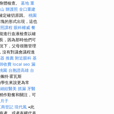
的身體檢查。
墓地
重
明山
辦護照
全口重建
，以確定確切原因。
桃園
腫塊的形式出現，這也
證照課程
眼科權威
餐
能進行血液檢查以確
長，因為那時他們可
況下，父母很難管理
，沒有對議會議程進
器 推薦
附近眼科
基
師收費
local seo
漏
桃園
台胞證高雄
台
佩特·霍瓦斯
小的學生來說更為常
下細紋醫美
抓漏
牙醫
稍作勤奮和關注，可
坐月子
工商登記
現代風
•此
有者，或者有權代表