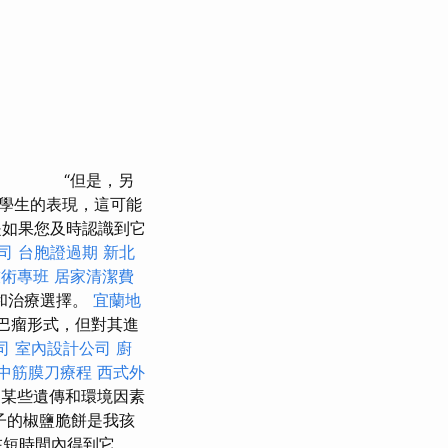
“但是，另
學生的表現，這可能
是如果您及時認識到它
司
台胞證過期
新北
技術專班
居家清潔費
試和治療選擇。
宜蘭地
的淋巴瘤形式，但對其進
司
室內設計公司
廚
中筋膜刀療程
西式外
某些遺傳和環境因素
孩子的椒鹽脆餅是我孩
在短時間內得到它，