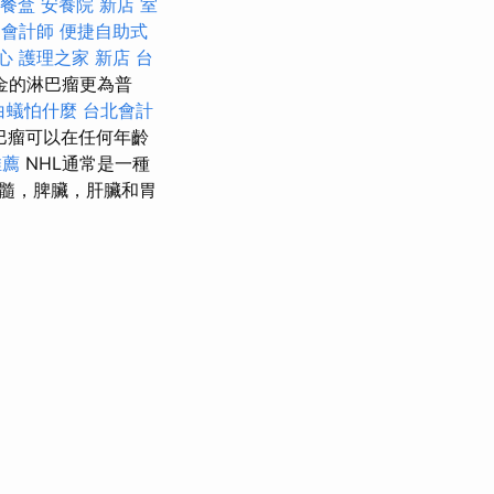
餐盒
安養院 新店
室
會計師
便捷自助式
心
護理之家 新店
台
金的淋巴瘤更為普
白蟻怕什麼
台北會計
巴瘤可以在任何年齡
推薦
NHL通常是一種
髓，脾臟，肝臟和胃