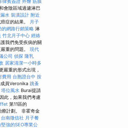
菲律賓簽證
外燴
筋膜
和會陰區域過濾淋巴
 漏水
裝潢設計
附近
或癌症的結果。
月子
功的網路行銷策略
淋
員
竹北月子中心
經絡
護我們免受疾病的關
更嚴重的問題。
現代
儀公司
偵探
隆乳
收
居家清潔一小時多
更嚴重的形式出現，
射費用
台胞證台中
按
員Veronika
跳蚤
照
塔位風水
Burai提請
因此，如果我們考慮
fet
第11區的
治療計劃。 非霍奇金
。
台南徵信社
月子餐
力堅強的SEO專業公