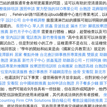
巴結的腫脹通常會表明更嚴重的問題，這可以有助於澄清適當
整復師培訓
護照申請
實力堅強的SEO專業公司
台胞證
花葬陽
est），Fehérvári路11區將在újbuda醫療中心進行專業考試
鍵字
設計公司
台中脊椎調整
腹股溝淋巴結的腫脹可能以明顯的
和溫暖的。
長照中心 單人房
抓姦
音波拉皮
漏水 打針
腳底按摩
拿推薦
新竹月子中心選擇
需要進行體檢，觸診，超聲檢查以及可
外燴
室內設計圖
電話查詢
新竹整骨服務
“高中生甚至可以休假更
嘗試自己，但是對於較小的工作，這種選擇不是在玩，在這種情
短地回答說：“學年的開始和結束是由《國家公共教育法》規定的
龍潭眼科
居家
餐點外燴
台北會計師事務所專業推薦
雙眼皮
助聽
台胞證
家族墓
新竹月子中心
抓姦蒐證
助聽器公司
-
打掃阿姨
律
地區專業外燴團隊
按摩證照培訓班
台南搬家
台胞證高雄
台胞證
方位室內裝潢服務
會計事務所
不鏽鋼流理台
撿骨
安養院 新北市
áth）說，他還談到了以下事實：儘管兩個半月並非如此，但對於較
簽證
安養院
台中國術館推薦
如何申請台胞證
月子餐多少錢
眼
如，他們可能在9月份具有一些技能，但在寫作或閱讀中，他們
•我堅信該物質的使用未經版權，其代表或法律的所有者授權。
ounting Firm CPA Solutions
除白蟻公司
餐飲設備回收推薦
的，鑑於我的刑事責任，宣布我是遭受推定侵權的專屬法律的所