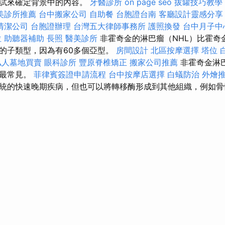
測試來確定背景中的內容。
牙醫診所
on page seo
拔罐技巧教學
美診所推薦
台中搬家公司
自助餐
台胞證台南
客廳設計靈感分享
清潔公司
台胞證辦理
台灣五大律師事務所
護照換發
台中月子中
位
助聽器補助
長照
醫美診所
非霍奇金的淋巴瘤（NHL）比霍奇
的子類型，因為有60多個亞型。
房間設計
北區按摩選擇
塔位
私人墓地買賣
眼科診所
豐原脊椎矯正
搬家公司推薦
非霍奇金淋
中最常見。
菲律賓簽證申請流程
台中按摩店選擇
白蟻防治
外燴
統的快速晚期疾病，但也可以將轉移酶形成到其他組織，例如骨