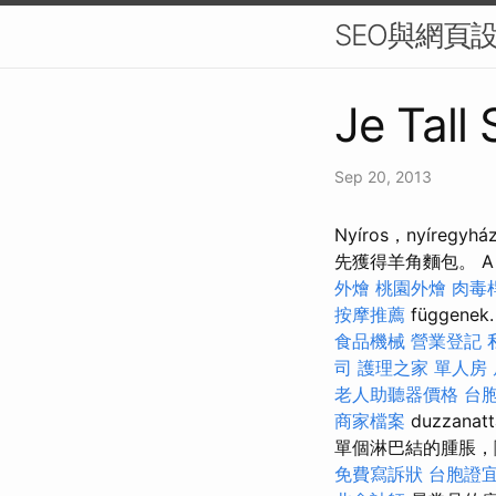
SEO與網頁
Je Tall
Sep 20, 2013
Nyíros，nyíre
先獲得羊角麵包。 A kez
外燴
桃園外燴
肉毒
按摩推薦
függenek
食品機械
營業登記
司
護理之家 單人房
老人助聽器價格
台
商家檔案
duzzanatt
單個淋巴結的腫脹，
免費寫訴狀
台胞證