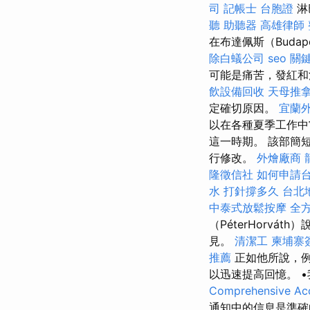
司
記帳士
台胞證
淋
聽 助聽器
高雄律師
在布達佩斯（Budap
除白蟻公司
seo 關
可能是痛苦，發紅
飲設備回收
天母推
定確切原因。
宜蘭
以在各種夏季工作中
這一時期。 該部簡
行修改。
外燴廠商
隆徵信社
如何申請
水 打針撐多久
台北
中泰式放鬆按摩
全
（PéterHorv
見。
清潔工
柬埔寨
推薦
正如他所說，例
以迅速提高回憶。 
Comprehensive Acc
通知中的信息是準確