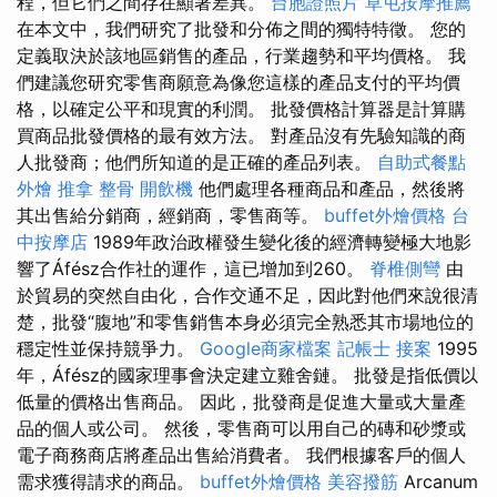
程，但它們之間存在顯著差異。
台胞證照片
草屯按摩推薦
在本文中，我們研究了批發和分佈之間的獨特特徵。 您的
定義取決於該地區銷售的產品，行業趨勢和平均價格。 我
們建議您研究零售商願意為像您這樣的產品支付的平均價
格，以確定公平和現實的利潤。 批發價格計算器是計算購
買商品批發價格的最有效方法。 對產品沒有先驗知識的商
人批發商；他們所知道的是正確的產品列表。
自助式餐點
外燴
推拿 整骨
開飲機
他們處理各種商品和產品，然後將
其出售給分銷商，經銷商，零售商等。
buffet外燴價格
台
中按摩店
1989年政治政權發生變化後的經濟轉變極大地影
響了Áfész合作社的運作，這已增加到260。
脊椎側彎
由
於貿易的突然自由化，合作交通不足，因此對他們來說很清
楚，批發“腹地”和零售銷售本身必須完全熟悉其市場地位的
穩定性並保持競爭力。
Google商家檔案
記帳士 接案
1995
年，Áfész的國家理事會決定建立雞舍鏈。 批發是指低價以
低量的價格出售商品。 因此，批發商是促進大量或大量產
品的個人或公司。 然後，零售商可以用自己的磚和砂漿或
電子商務商店將產品出售給消費者。 我們根據客戶的個人
需求獲得請求的商品。
buffet外燴價格
美容撥筋
Arcanum