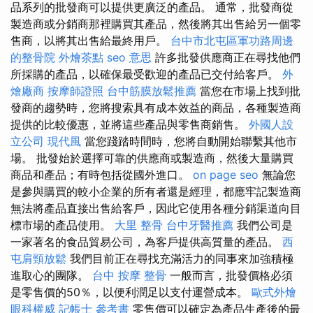
品系列的批發商可以提供更廣泛的產品。 通常，批發商從
製造商或分銷商那裡購買其產品，然後將其出售給另一個零
售商，以將其出售給最終用戶。
台中市北屯區軍功路周邊
的整骨院
外燴茶點
seo 意思
許多批發供應商正在尋找他們
所採購的產品，以確保最受歡迎的產品已交付給客戶。
外
燴廠商
按摩師證照
台中筋膜放鬆推薦
當您在市場上找到批
發商的趨勢時，您將搜索具有成本效益的商品，各種製造商
提供的比較優惠，並將這些產品與零售商銷售。
外國人設
立公司
現代風
當您踐踏時間時，您將自動開始聯繫其他市
場。 批發始於選擇可靠的供應商或製造商，然後大量購買
商品和產品；有時包括從國外進口。
on page seo
無論您
是參與購買的較小企業的所有者還是經理，都應牢記製造商
無法將產品直接出售給客戶，因此它使用各種分銷渠道向目
標市場的產品使用。
大里 整骨
台中牙醫推薦
我們公司是
一家著名的食品貿易公司，為客戶提供高質量的產品。
西
屯肩頸放鬆
我們目前正在尋找充滿活力的同事來加強積極
進取心的團隊。
台中 按摩 整骨
一般而言，批發價格必須
是零售價的50％，以便利潤足以支付運營成本。
歐式外燴
眼科權威
記帳士 參考書
零售價可以確定為產品生產後的最