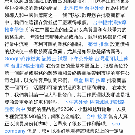
您可以將這些知識用於自己的業務福利，而只專注於將更多
客戶從事您的業務的產品。
北區按摩
台中外燴
作為中國的
領導人和中國供應商之一，我們熱烈歡迎您在批發商群眾
中，我們在這裡存貨並從工廠獲得報價。
台中輕井澤按摩
推拿學徒
所有在中國生產的產品都以高質量和有競爭力的
價格生產。 無論出售哪種產品或商品，競爭價格都是任何
行業中流暢，有利可圖的業務的關鍵。
整骨 推拿
設定價格
的想法使一些批發商超負荷，尤其是如果您是銷售新秀。
Google商家檔案
記帳士 試題
下午茶外燴
台灣還可以土葬
嗎
台北記帳士推薦
在分銷鏈的最基本層面上，批發商位於
第一個商品或服務的製造商和最終將商品帶到市場的零售公
司之間，以允許客戶訪問它們。
餐盒
脹氣 按摩
批發商需
要一個可行，活躍和可靠的製造商和供應商網絡。 在本文
中，我們將討論一個大型批發商，其工作原理以及哪些是批
發商最重要的好處和類型。
下午茶外燴
桃園滅鼠
精誠路
整復 台中
我們的產品包括SZGK，小型和越野輪胎，以及
各種貨運和MG輪胎，鋼和合金輪轂。
台中 按摩
當有人真
正以演員身份耗盡時，它帶來了很多工作和辭職。
seo
company
但是，您可以很好地看待該職業以上的一定級