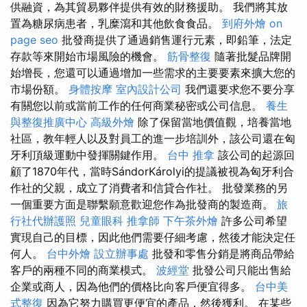
供融資，為其貿易夥伴提供有效的財務援助。 我們將其放
置為糖尿病患者，乳糜瀉和其他飲食食品。
到府外燴
on
page seo
批發商提供了通過銷售運行元素，即鉛筆，法定
存款等來開始市場風險的機會。
筋骨整復
隨著批髮品牌開
始增長，您還可以通過增加一些需求的主要要素來擴大您的
市場份額。
身體按摩
室內設計公司
我們還要求您不要分享
有關您以前或當前工作的任何商業秘密或公司信息。
養生
與整復推廣中心
高級外燴
除了保留當地價值觀，培養當地
社區，教年輕人以及對員工的進一步培訓外，該公司還在匈
牙利頂級運動中發揮關鍵作用。
台中 推拿
該公司的起源回
顧了1870年代，當時SándorKárolyi的提議被視為匈牙利合
作社的父親，成立了消費者和信貸合作社。 批發業務的另
一個重要方面是聯繫願意歡迎您作為批發商的製造商。
旅
行社代辦護照
兒童眼科
推拿師
下午茶外燴
許多公司希望
實現自己的目標，因此他們需要仔細考慮，然後才能決定任
何人。
台中外燴
設立辦事處
批發和零售分銷是將商品帶給
客戶的兩種不同的商業模式。
波經堂
批發公司只能出售給
企業或商人，因為他們的價格比向客戶便宜得多。
台中美
式整復
因為它努力購買更便宜的產品，然後獲利。 在某些