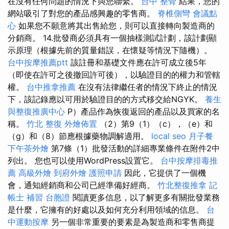
在沒有任何問題的情況下與您聯繫。
台中 整骨
結果，您的
網站吸引了對您的產品感興趣的零售商。
脊椎側彎
會議點
心
如果您不願意將其出售給您，則可以直接轉向製造商的
分銷商。 14.批發商必須具有一個抽樣測試計劃，該計劃顯
示原理（根據先前的質量錯誤，在懷疑等情況下隨機）。
台中按摩推薦ptt
該註冊和基礎文件應在許可成立後5年
（即使在許可之後撤回許可後），以驗證目的的權力和管轄
權。
台中推拿推薦
在沒有法律繼任者的情況下終止的情況
下，該記錄應以可用於驗證目的的方式移交給NGYK。
養生
與整復推廣中心
P）產品作為恢復返回的產品以及買家的名
稱。
竹北 整復
外燴佈置
（2）第9（1）（c），（e）和
（g）和（8）節應根據藥物調解適用。
local seo
月子餐
下午茶外燴
第7條（1）批發活動的詳細專業條件在附件2中
列出。 您也可以使用WordPress設置它。
台中按摩排毒推
薦
高級外燴
到府外燴
護照申請
因此，它提供了一個機
會，通知經銷商和公司已經準備好經商。
竹北整復推拿
記
帳士 補習
台胞證
閱讀更多信息，以了解更多有關批發業務
是什麼，它擁有的好處以及如何充分利用領域的信息。
台
中運動按摩
另一個非常重要的要素是為製造商和零售商提