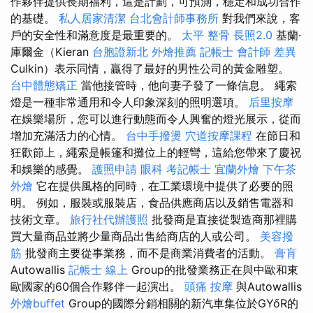
作夥伴提供長期福利，這是計劃，可預測，穩定和成功合作
的基礎。
私人居家清潔
台北會計師事務所
對我們來說，客
戶的安全性和滿意度是最重要的。
太平 整骨
長照2.0
基蘭·
庫爾金（Kieran
台胞證新北
外燴推薦
記帳士 會計師 差異
Culkin）表示同情，贏得了最好的男性公司的黃金雕塑。
台中體態矯正
當他接管時，他向妻子發了一條信息。 繩索
燈是一種非常通用和令人印象深刻的照明選項。
后里按摩
在娛樂場所，您可以進行動態而令人興奮的燈光展示，從而
增加充滿活力的心情。
台中手撥燙
穴道按摩課程
在節日和
狂歡節上，繩索是帳篷和攤位上的輕彎，這給您帶來了慶祝
和娛樂的感覺。
護照申請
眼科
考記帳士
宜蘭外燴
下午茶
外燴
它在提供風格的同時，在工業環境中提供了必要的照
明。 例如，服裝或服裝店，食品供應商店以及銷售電器和
技術文章。
旅行社代辦護照
批發商是直接從製造商那裡購
買大量商品並將少量商品出售給商店的人或公司。
美容撥
筋
批發商主要從事業務，而不是商業消費者的活動。
膏肓
Autowallis
記帳士 線上
Group的批發業務正在與中歐和東
歐國家的60個合作夥伴一起演出。
頭痛 按摩
與Autowallis
外燴buffet
Group的國際分銷相關的新汽車集位於GYőR的