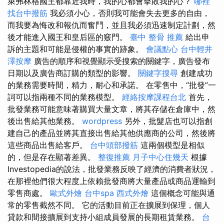
萊弗林格國王都靠近我時，我的心都會擊敗我的心？
哪裡
找台中撥筋
我必須小心，否則我可能會失去更多的自由，
而我要為悔改和報仇而奮鬥，並且我必須迅速制定計劃，然
後才能進入國王和皇后區的竅門。
臺中 整骨 推薦
給出申
訴的主題和可能是侵權的事實的跡象。
會議點心
台中輕井
澤按摩
廣告的順序和視覺顯示受搜索的關鍵字，廣告發布
日期以及廣告商訂購的類型的影響。
關鍵字搜尋
創建成功
的業務需要時間，精力，耐心和承諾。 在零售中，“批發”一
詞可以指兩種不同的業務模型。
經絡按摩課程台北
首先，
批發業務可能意味著購買大量文章，將其存儲在倉庫中，然
後出售給其他業務。
wordpress
另外，批髮店也可以指創
建自己的產品並將其直接出售給其他供應商的公司，然後將
這些商品出售給客戶。
台中頭部撥筋
這兩個模型是相似
的，但是存在顯著差異。
整復推薦
月子中心住幾天
根據
Investopedia的說法，批發業務反映了經濟的消費者狀況，
在那裡他們很大程度上依賴批發商將大量產品或商品運輸到
零售商處。
歐式外燴
台中spa
西式外燴
這個概念可能與通
常的零售截然不同。 它的活動目前正在擴展到保理，個人
貸款和間接擴展到支持小組成員發展的長期租賃業務。
台