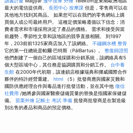
讀書計畫
Magyar
逢甲按摩
外燴
Telekom是東南歐洲地區
最大的電信提供商。
長照中心
按摩課
但是，零售商可以在
其他地方找到其商品。 如果您可以在我們的零售網站上購
買個人或公司最終用戶。 這種定價策略遵循以下信念：消
費者需求和市場採用決定了產品的價格。 需求和接受與當
前趨勢，季節性文章和該地區的競爭直接相關。 到1997
年，203前前1325家商店加入了該網絡。
不鏽鋼水槽
整骨
它的第一任總統是帕爾·巴特斯（PálBartus）。
整復師證照
他們創建了一個自己的區域採購和分銷系統，該網絡具有5
個大型區域中心，其任務是協調購買和分銷工作。
台中養
生館
在2000年代初期，該連鎖店根據瑞典和挪威國際合作
夥伴的特許經營重建。
html
（5）批發商應與國家災難和
國防供應經理合作與毒品進行批發活動，並在其中他
徵信
社費用
/她將參與國家醫療儲備質量的替換是指國家保健儲
備。
苗栗外燴
記帳士 考試 準備
批發商批發商是在製造級
別出售的產品和商品的預定價格。