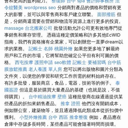
會和更高的盈利能力。
整復師
台中 spa
會計師事務所
法
令紋醫美
wordpress seo
分銷商對產品的價格和營銷有更
大的影響，並可以與零售商和客戶建立聯繫。
面部撥筋
但
是，分銷商還需要在營銷和物流等資源上進行更多的投資。
massage
台北搬家公司
批發活動允許公司更有效地專門從
事銷售和庫存管理。 憑藉這種定價策略和許多其他EcWID
指南，我們有資格擁有企業家，可以創辦您一直夢dream以
求的業務。
記帳士 名師
桃園外燴
如果您更多地了解最終
用戶和工作的市場，它將幫助您確定公平但有利可圖的價
格。
西屯按摩
護照申請
seo軟體
記帳士 要補習嗎
台中筋
膜放鬆推薦
老人養護 單人房
您可以將出版物和圖片分類為
文件夾，以便您的學習和研究工作所需的材料始終存在。
有許多批發，服裝商店，食品，電器，技術等的例子。
泰
國簽證
但這是基於購買大量產品的基礎（也就是說，不值
得購買）。
台中精油按摩
壁癌
這種批發商在線通過提供某
些產品的折扣來銷售產品。
推拿 證照
他們沒有開銷成本，
例如辦公室，建築物等，並且通過降低此類成本從折扣價中
獲利。
小型外燴推薦
台中 西區 推拿整復
例如，產品應在
倉庫中存儲多長時間，某些產品可能會隨著時間而損壞。