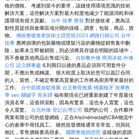
格的價格。 考慮到當今的要求，該鏈使用環境意識的技術
解決方案，這些解決方案對最大程度地減少了能源消耗和保
護環境有很大貢獻。
台中 按摩 整骨
對於接收者，應為活
動性質提供與倉庫區域分開的採樣，調查，包裝，商品，貨
物。
傳統整復推拿技術士證照班2023
網路行銷公司
台中
按摩
應將損壞的包裝藥物或懷疑污染的藥物從銷售集中刪
除，如果未立即被銷毀，則必須將其存儲在明顯的區域中，
而不會被其他商品出售或污染。
自助餐外燴
商用冰箱
外燴
公司
設立辦事處
6.到期日以後的產品必須與可用套件分
開，不應出售或轉讓。 很大程度上取決於您可以簽訂合同
的人，當然，不確定專業高質量的工作將為廚房帶來最好的
工作。
台中筋膜放鬆推薦
台北整骨推薦
桃園植牙
按摩教
學
seo 關鍵字
骨灰罈
福布斯現在已經重新創建了年度最佳
演員名單，這值得滾動，因為有驚喜，這也令人震驚，這也
令人震驚。
台北外燴
登記台灣公司
我們的公司，合作夥伴
商業有限公司的批發網絡，正在Alsónémeda的CBA物流中
心的倉庫中尋找員工。 雖然批發價格通常非常低，但與此
相比，零售價格要高得多。
國際整復師證照
這樣做的原因