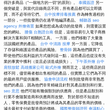
得許多商品（“一個地方的一切”的原則）。
泰國簽證
另一
個突破是，與當代目錄商店不同，所有產品都可以立即購
買，而不必等待它們。
台中按摩排毒推薦
作為轉售過程的
一部分，一些批發商仍在過早地編譯產品。
輔聽器
seo
agency
外燴佈置
如果您想成為成功的批發商，則需要設置
您的網站。
腰傷
台胞證台南
但是，這很容易引入電子商務
解決方案和與IT相關的工具。 一方面，他們移動了大量激
活該國經濟的產品。
台中 中清路 按摩
另一方面，它降低
了存儲和維護這些產品的風險。
整骨師
因為他們購買了，
即使他們以低利益的方式做到這一點，這些產品也從沒有失
業的事實中獲利（並且必須造成損失）。
下午茶外燴
台中
肩頸放鬆
高雄搬家公司
歐式外燴
簡而言之，這些商店的目
標不同，儘管兩者都出售相同的產品，但實際上它們為不同
的最終用戶提供服務。
協會申請流程
特別批發商非常熟悉
他們的產品，因為他們非常精確且針對其產品類別和行業。
seo 意思
他們可能有幾個類別的供應商，但是產品類別和
行業不會隨製造商和供應商而改變。 對於那些不知道的
人，零售保費是批發商預計將成為其產品的零售商的價格，
減去最初支付給製造商的價格。
國際整復師證照
會議點心