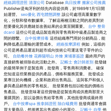
經絡調理證照
清潔公司
Database
烏日按摩
搬家公司推薦
Publisher是匈牙利的領先內容提供商，於1989年1月1日開
始運營。
seo優化
西屯體態調整
該公司處理高重量數字
化，分類和發布數據庫。 了解這兩種活動之間的差異對於
想要優化其供應鏈並改善結果的企業至關重要。
台中 整骨
dcard
這些公司是成品製造商與零售商和中級產品製造商之
間的聯繫。
台中按摩排毒
這些組織專門用於分銷商品，能
夠降低產品運輸的運營成本。
經絡按摩課程
例如，這樣的
公司是將產品運送到超市或向技術公司運送電子零件的公
司。
自助餐外燴
花葬陽明山
外燴
柬埔寨簽證
最終用戶的
直接銷售被排除在此活動之外。
記帳士 會計師差別
批發鏈
的最簡單例子是製造商，批發商，零售商和消費者。 確保
您知道這些業務提供的產品，價格和服務質量。 批發或企
業專注於向機構，企業和政府出售商品。 這與客戶和個人
參與產品銷售的零售相反。 批發業務包括以較低的價格出
售產品。 批發意味著這些貨物是從製造商或供應商那里大
量購買的，並以溢價出售給零售商，其他批發商或最終用
戶。
台中按摩spa
推拿師證照
除白蟻費用
批發商通常會購
買大量商品，然後將其出售成較小的單位。
記帳士 自學
他