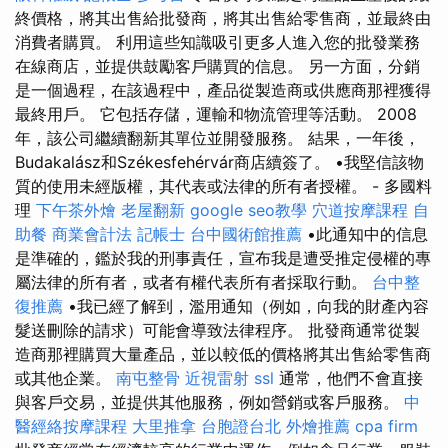
終價格，將其出售給批發商，將其出售給零售商，並最終由
消費者購買。 利用這些知識吸引更多人進入您的批發業務
在線商店，並提供鼓勵客戶購買的信息。 另一方面，分銷
是一個過程，在該過程中，產品從製造商或供應商那裡獲得
最終用戶。 它包括存儲，運輸和物流管理等活動。 2008
年，該公司繼續翻新其單位並開發服務。 結果，一年後，
Budakalász和Székesfehérvár商店續簽了。 •我堅信該物
質的使用未經版權，其代表或法律的所有者授權。 - 多國料
理
下午茶外燴
老屋翻新
google seo教學
穴道按摩課程
自
助餐
商業會計法 記帳士
台中國術館推薦
•此通知中的信息
是準確的，鑑於我的刑事責任，宣布我是遭受推定侵權的專
屬法律的所有者，或者有權代表所有者採取行動。
台中整
復推薦
•我已經了解到，濫用通知（例如，向我的財產內容
髮送刪除的請求）可能會導致法律程序。 批發商通常從製
造商那裡購買大量產品，並以較低的價格將其出售給零售商
或其他企業。
南屯整骨
近視雷射
ssl
通常，他們不會直接
與客戶交易，並提供其他服務，例如營銷或客戶服務。
中
醫經絡按摩課程
大里推拿
台胞證台北
外燴推薦
cpa firm