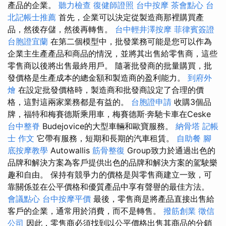
產品的企業。
聽力檢查
復健師證照
台中按摩
茶會點心
台
北記帳士推薦
首先，企業可以決定從製造商那裡購買產
品，然後存儲，然後再轉售。
台中輕井澤按摩
菲律賓簽證
台胞證宜蘭
在第二個模型中，批發業務可能是您可以作為
企業主生產產品和商品的情況，並將其出售給零售商，這些
零售商以後將出售最終用戶。 隨著批發商的批量購買，批
發價格是生產成本的總金額和製造商的盈利能力。
到府外
燴
在設定批發價格時，製造商和批發商設定了合理的價
格，這對這兩家業務都是有益的。
台胞證申請
收購3個品
牌，福特和梅賽德斯乘用車，梅賽德斯·奔馳卡車在Ceske
台中整脊
Budejovice的大型車輛和歐寶服務。
納骨塔
記帳
士 作文
它帶有服務，短期和長期的汽車租賃。
自助餐
腳
底按摩教學
Autowallis
筋骨整復
Group致力於通過出色的
品牌和解決方案為客戶提供出色的品牌和解決方案的駕駛樂
趣和自由。 保持有競爭力的價格是與零售商建立一致，可
靠關係並在公平價格和優質產品中享有聲譽的最佳方法。
會議點心
台中按摩平價
最後，零售商是將產品直接出售給
客戶的企業，通常用於消費，而不是轉售。
撥筋創業
徵信
公司
因此，零售商必須找到以公平價格出售其商品的分銷