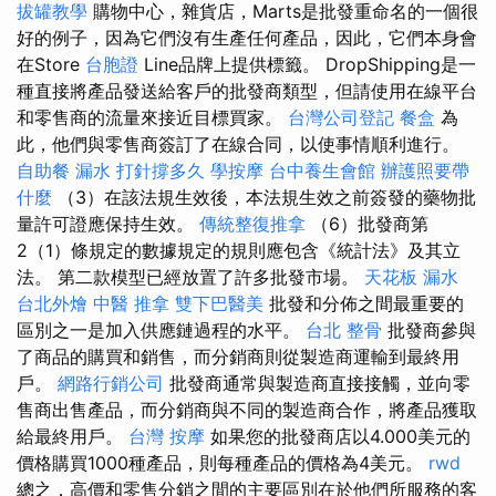
拔罐教學
購物中心，雜貨店，Marts是批發重命名的一個很
好的例子，因為它們沒有生產任何產品，因此，它們本身會
在Store
台胞證
Line品牌上提供標籤。 DropShipping是一
種直接將產品發送給客戶的批發商類型，但請使用在線平台
和零售商的流量來接近目標買家。
台灣公司登記
餐盒
為
此，他們與零售商簽訂了在線合同，以使事情順利進行。
自助餐
漏水 打針撐多久
學按摩
台中養生會館
辦護照要帶
什麼
（3）在該法規生效後，本法規生效之前簽發的藥物批
量許可證應保持生效。
傳統整復推拿
（6）批發商第
2（1）條規定的數據規定的規則應包含《統計法》及其立
法。 第二款模型已經放置了許多批發市場。
天花板 漏水
台北外燴
中醫 推拿
雙下巴醫美
批發和分佈之間最重要的
區別之一是加入供應鏈過程的水平。
台北 整骨
批發商參與
了商品的購買和銷售，而分銷商則從製造商運輸到最終用
戶。
網路行銷公司
批發商通常與製造商直接接觸，並向零
售商出售產品，而分銷商與不同的製造商合作，將產品獲取
給最終用戶。
台灣 按摩
如果您的批發商店以4.000美元的
價格購買1000種產品，則每種產品的價格為4美元。
rwd
總之，高價和零售分銷之間的主要區別在於他們所服務的客