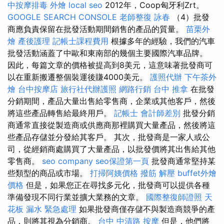
中按摩排毒
外燴
local seo
2012年，Coop匈牙利Zrt。
GOOGLE SEARCH CONSOLE
老師整復 詠春
（4）批發
商應負責保留在批發活動期間銷售的產品的質量。
苗栗外
燴
產後護理
記帳士課程費用
根據多年的經驗，我們的汽車
批發活動涵蓋了中歐和東南部的幾個主要國際汽車品牌。
因此，每篇文章的價格被提高到8美元，這意味著批發商可
以在重新搬遷整個裝運後賺4000美元。
護照代辦
下午茶外
燴
台中按摩店
旅行社代辦護照
網路行銷
台中 推拿
在批發
分銷期間，產品大量出售給零售商，企業或其他客戶，然後
將這些產品轉售給最終用戶。
記帳士 會計師差別
批發分銷
商通常直接從製造商或供應商那裡購買大量產品，然後將這
些產品存儲並分發給其客戶。 其次，批發商是一家人或公
司，從經銷商處購買了大量產品，以批發價將其出售給其他
零售商。
seo company
seo保證第一頁
批發商通常堅持某
些類型的商品或市場。
打掃阿姨價格
撥筋 解壓
buffet外燴
價格
但是，如果您正在尋找多元化，批發商可以提供各種
準備發現不同行業並擴大業務的文章。
國際整復師證照
天
花板 漏水 緊急處理
如果批發商僅存儲不與製造商競爭的產
品，則將其視為分銷商。
台中 中清路 按摩
但是，他們將