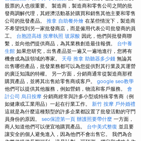
股票的人也很重要。 製造商，製造商和零售公司之間的批
發商調解代理，其經濟活動基於購買和銷售其他主要和零售
公司的批發產品。
推拿
自助餐外燴
在某些情況下，製造商
不希望找到另一家批發商店，而是僱用代表公司批發商的員
工。
台胞證高雄
按摩執照
玻尿酸
因此，他們與批發商聯
繫，並向他們提供商品，為其業務創造最佳報價。
台中養
生館
如果您研究，出售產品並一遍又一遍地進行，您將有
機會成為該領域的專家。
天母 推拿
助聽器多少錢
無論其
出售哪些產品，批發業務都可以為您提供對其行業及其運營
的廣泛知識的特權。 另一方面，分銷商通常從製造商那裡
購買產品，並將其出售給零售商或客戶。
google seo教學
他們可以提供其他服務，例如營銷，物流和客戶服務。
會
計公司
烏日按摩
分銷商經常與許多小型或特殊零售商（例
如健康或工業用品）一起在行業工作。
新竹 按摩
戶外婚禮
這就是為什麼這種類型的許多企業都設置了批發活動的守門
員身份的原因。
seo保證第一頁
辦護照要帶什麼
一方面，
商人知道他們可以便宜地購買產品。
台中美式整復
並且要
讓安全的個人避免進入，因為他們不會出售它。 我們為合