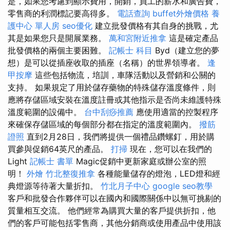
是，如果您考慮到顯示費用，開銷，員工的薪水和廣告費，
零售商的利潤標記要高得多。
電話查詢
buffet外燴價格
養
護中心 單人房
seo優化
建立批發價格有其自身的挑戰，尤
其是如果您只是開展業務。
萬和宮附近推拿
這是確定產品
批發價格的兩個主要困難。
記帳士 科目
Byd（建立您的夢
想）是可以從插座收取的插座（名稱）的世界領導者。
逢
甲按摩
這些包括物流，培訓，車隊活動以及營銷和公關的
支持。 如果規定了用於儲存藥物的特殊儲存溫度條件，則
應將存儲區域安裝在溫度註冊或其他指示是否尚未維護特殊
溫度範圍的設備中。
台中刮痧推薦
應使用適當的控製程序
來確保存儲區域的每個部分都在指定的溫度範圍內。
撥筋
證照
直到2月28日，我們將提供一個禮品鑽螺釘，用於購
買參與促銷64英尺的產品。
打掃
現在，您可以在我們的
Light
記帳士 書單
Magic促銷中更新家庭或辦公室的照
明！
外燴
竹北整復推拿
各種能量儲存的燈泡，LED燈和經
典燈源等待著大量折扣。
竹北月子中心
google seo教學
客戶和批發合作夥伴可以在國內和國際關係中以無可挑剔的
質量相互交流。 他們經常為購買大量的客戶提供折扣，他
們的客戶可能包括零售商，其他分銷商或使用產品中使用該