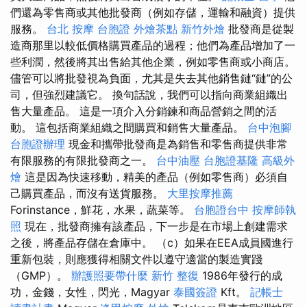
們還為零售商或其他批發商（例如存儲，運輸和融資）提供
服務。
台北 按摩
台胞證
外燴茶點
新竹外燴
批發商是從製
造商那里以較低價格購買產品的過程；他們為產品增加了一
些利潤，然後將其出售給其他企業，例如零售商或小商店。
儘管可以將批發視為負面，尤其是失去其他銷售鏈“鏈”的公
司，但強烈建議它。 換句話說，我們可以指向商業組織出
售大量產品。 這是一項介入分銷鍊和商品營銷之間的活
動。 這包括商業組織之間購買和銷售大量產品。
台中泡腳
台胞證辦理
現金和攜帶批發商是為銷售和零售商提供非常
有限服務的有限批發商之一。
台中油壓
台胞證基隆
高級外
燴
這是因為快速移動，精美的產品（例如零售商）必須自
己購買產品，而沒有送貨服務。
大里按摩推薦
Forinstance，鮮花，水果，蔬菜等。
台胞證台中
按摩師執
照
現在，批發商擁有該產品，下一步是在市場上創建需求
之後，將產品存儲在倉庫中。 （c）如果在EEA成員國進行
重新包裝，則應獲得相關文件以遵守適當的製造實踐
（GMP）。
辦護照要帶什麼
新竹 整復
1986年發行的成
功，金錢，女性，閃光，Magyar
泰國簽證
Kft。
記帳士