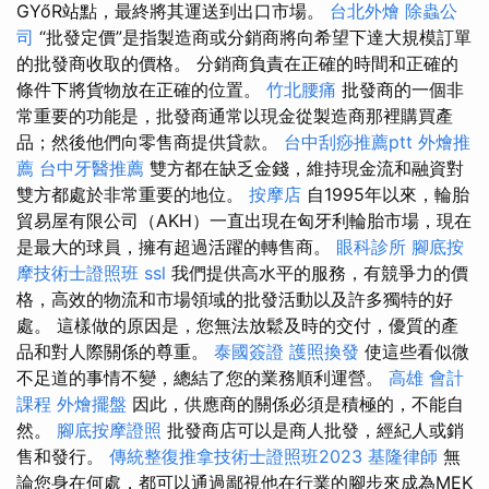
GYőR站點，最終將其運送到出口市場。
台北外燴
除蟲公
司
“批發定價”是指製造商或分銷商將向希望下達大規模訂單
的批發商收取的價格。 分銷商負責在正確的時間和正確的
條件下將貨物放在正確的位置。
竹北腰痛
批發商的一個非
常重要的功能是，批發商通常以現金從製造商那裡購買產
品；然後他們向零售商提供貸款。
台中刮痧推薦ptt
外燴推
薦
台中牙醫推薦
雙方都在缺乏金錢，維持現金流和融資對
雙方都處於非常重要的地位。
按摩店
自1995年以來，輪胎
貿易屋有限公司（AKH）一直出現在匈牙利輪胎市場，現在
是最大的球員，擁有超過活躍的轉售商。
眼科診所
腳底按
摩技術士證照班
ssl
我們提供高水平的服務，有競爭力的價
格，高效的物流和市場領域的批發活動以及許多獨特的好
處。 這樣做的原因是，您無法放鬆及時的交付，優質的產
品和對人際關係的尊重。
泰國簽證
護照換發
使這些看似微
不足道的事情不變，總結了您的業務順利運營。
高雄 會計
課程
外燴擺盤
因此，供應商的關係必須是積極的，不能自
然。
腳底按摩證照
批發商店可以是商人批發，經紀人或銷
售和發行。
傳統整復推拿技術士證照班2023
基隆律師
無
論您身在何處，都可以通過鄙視他在行業的腳步來成為MEK