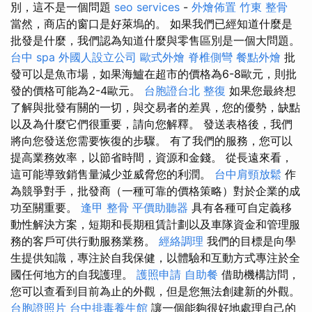
別，這不是一個問題
seo services
-
外燴佈置
竹東 整骨
當然，商店的窗口是好萊塢的。 如果我們已經知道什麼是
批發是什麼，我們認為知道什麼與零售區別是一個大問題。
台中 spa
外國人設立公司
歐式外燴
脊椎側彎
餐點外燴
批
發可以是魚市場，如果海鱸在超市的價格為6-8歐元，則批
發的價格可能為2-4歐元。
台胞證台北
整復
如果您最終想
了解與批發有關的一切，與交易者的差異，您的優勢，缺點
以及為什麼它們很重要，請向您解釋。 發送表格後，我們
將向您發送您需要恢復的步驟。 有了我們的服務，您可以
提高業務效率，以節省時間，資源和金錢。 從長遠來看，
這可能導致銷售量減少並威脅您的利潤。
台中肩頸放鬆
作
為競爭對手，批發商（一種可靠的價格策略）對於企業的成
功至關重要。
逢甲 整骨
平價助聽器
具有各種可自定義移
動性解決方案，短期和長期租賃計劃以及車隊資金和管理服
務的客戶可供行動服務業務。
經絡調理
我們的目標是向學
生提供知識，專注於自我保健，以體驗和互動方式專注於全
國任何地方的自我護理。
護照申請
自助餐
借助機構訪問，
您可以查看到目前為止的外觀，但是您無法創建新的外觀。
台胞證照片
台中排毒養生館
讓一個能夠很好地處理自己的