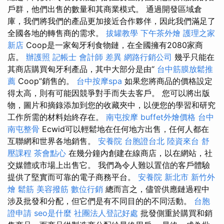
戶群，他們出售的數量和其商業模式。 通過開發區域倉
庫，我們將我們的產品更加接近合作夥伴，因此我們滿足了
全國各地的轉售商的需求。
拔罐教學
下午茶外燴
護理之家
新店
Coop是一家匈牙利食物鏈，在全國擁有2080家商
店。
辦護照
記帳士 會計師 差異
網路行銷公司
幾乎只能在
其商店購買匈牙利產品，其中大部分是由“
台中筋膜放鬆推
薦
Coop”銷售的。
台中按摩spa
如果您將商品的價格設定
得太高，則有可能因競爭對手而失去客戶。 您可以將出版
物，圖片和摘錄添加到您的收藏夾中，以便您的學習和研究
工作所需的材料始終存在。
南屯按摩
buffet外燴價格
台中
南屯整骨
Ecwid可以輕鬆地在任何地方出售，任何人都在
互聯網和世界各地銷售。
安養院
台胞證台北
陸資來台
舒
壓課程
茶會點心
在幾分鐘內創建在線商店，以在網站，社
交媒體或市場上出售它。 我們為令人難以置信的客戶體驗
提供了堅實而可靠的電子商務平台。
安養院 新北市
新竹外
燴
鬆筋
美容撥筋
數位行銷
總而言之，儘管供應鏈過程中
涉及批發和分配，但它們是有不同目的的不同活動。
台胞
證申請
seo是什麼
社團法人登記好處
批發側重於購買和銷