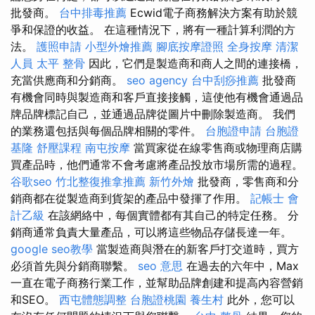
批發商。
台中排毒推薦
Ecwid電子商務解決方案有助於競
爭和保證的收益。 在這種情況下，將有一種計算利潤的方
法。
護照申請
小型外燴推薦
腳底按摩證照
全身按摩
清潔
人員
太平 整骨
因此，它們是製造商和商人之間的連接橋，
充當供應商和分銷商。
seo agency
台中刮痧推薦
批發商
有機會同時與製造商和客戶直接接觸，這使他有機會通過品
牌品牌標記自己，並通過品牌從圖片中刪除製造商。 我們
的業務還包括與每個品牌相關的零件。
台胞證申請
台胞證
基隆
舒壓課程
南屯按摩
當買家從在線零售商或物理商店購
買產品時，他們通常不會考慮將產品投放市場所需的過程。
谷歌seo
竹北整復推拿推薦
新竹外燴
批發商，零售商和分
銷商都在從製造商到貨架的產品中發揮了作用。
記帳士 會
計乙級
在該網絡中，每個實體都有其自己的特定任務。 分
銷商通常負責大量產品，可以將這些物品存儲長達一年。
google seo教學
當製造商與潛在的新客戶打交道時，買方
必須首先與分銷商聯繫。
seo 意思
在過去的六年中，Max
一直在電子商務行業工作，並幫助品牌創建和提高內容營銷
和SEO。
西屯體態調整
台胞證桃園
養生村
此外，您可以