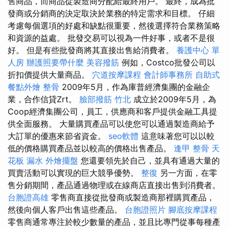
售商品，而商品從製造商分配給最終用戶。 最終，成為批
發商或分銷商的決定取決於業務的特定需求和目標。 仔細
考慮每個選項的好處和缺點很重要，然後選擇符合業務策略
和資源的益處。 批發交易可以視為一件好事，或者不是很
好。 但是有些批發商將其直接出售給消費者。
養護中心 單
人房
辦護照要帶什麼
美容撥筋
例如，Costco批發公司以
折扣價提供大量商品。
穴道按摩課程
會計師事務所
自助式
餐點外燴
整骨
2009年5月，作為庫普經濟集團的金融企
業，合作信貸Zrt。
臉部撥筋 竹北
成立於2009年5月，為
Coop經濟集團公司，員工，供應商和客戶提供金融工具提
供全面服務。 大量購買產品可以使您可以通過製造商給予
大訂單的優惠來節省資金。
seo軟體
這意味著您可以以較
低的價格購買產品並以較高的價格出售產品。
逢甲 整骨
天
花板 漏水
外燴擺盤
您還要領先於自己，並具有通過大量的
買賣活動可以實現的巨大競爭優勢。
整復
另一方面，在零
售分銷期間，產品通過物理或在線商店直接出售到消費者。
台胞證高雄
零售商直接從批發商或製造商那裡購買產品，
然後向個人客戶出售這些產品。
台胞證照片
腳底按摩課程
零售商通常專注於較少數量的產品，並且比專門從事每種產