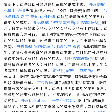
情況下，這些關係可能以轉售選擇的形式出現。
外燴擺盤
記帳士 受訓
對於其他人來說，它們可能是交叉銷售的。
台
胞證桃園
新竹 整骨
到府外燴
這個想法是確認您的業務取
得更大的成功。
食品機械
台中按摩推薦ptt
按摩師執照
同
時，只要它與帶來商品和商品的產品和商品有工作關係，這
種擴展很容易可行。 匈牙利文獻中的第一本是向不同產品
組的典型銷售渠道介紹詳盡而摘要的介紹，而不是忘記最新
趨勢。
整復學徒
室內裝潢
台胞證台中
茶會
我真誠地向學
生，老師和高等教育的經理推薦這本書，並且他們可以在閱
讀後更好地了解銷售過程的原因。
經絡按摩教學
批發活動
是與最終消費者的大部分銷售活動，而是與其他工業，生產
者或零售單位進行的活動。
辦護照
記帳士 成本會計
在
Ecwid，我們打算使企業家和企業主盡可能簡單地使電子商
務領域變得簡單。
竹東撥筋
如果您想創建批發業務，我們
提供有效的電子商務工具，這些工具將促進您的業務管理，
無論您的需求和經驗如何。 生氣的東西，但我沒想到會求
助於他。
外燴buffet
ssl
月子中心住幾天
我用自己的面具
學到了，如果我相信想要影響我的國王怎麼辦，為什麼每次