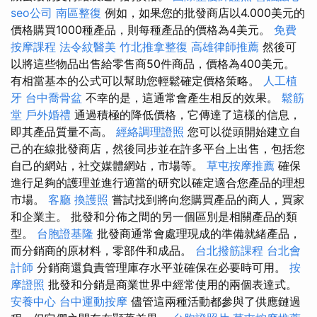
seo公司
南區整復
例如，如果您的批發商店以4.000美元的
價格購買1000種產品，則每種產品的價格為4美元。
免費
按摩課程
法令紋醫美
竹北推拿整復
高雄律師推薦
然後可
以將這些物品出售給零售商50件商品，價格為400美元。
有相當基本的公式可以幫助您輕鬆確定價格策略。
人工植
牙
台中喬骨盆
不幸的是，這通常會產生相反的效果。
鬆筋
堂
戶外婚禮
通過積極的降低價格，它傳達了這樣的信息，
即其產品質量不高。
經絡調理證照
您可以從頭開始建立自
己的在線批發商店，然後同步並在許多平台上出售，包括您
自己的網站，社交媒體網站，市場等。
草屯按摩推薦
確保
進行足夠的護理並進行適當的研究以確定適合您產品的理想
市場。
客廳
換護照
嘗試找到將向您購買產品的商人，買家
和企業主。 批發和分佈之間的另一個區別是相關產品的類
型。
台胞證基隆
批發商通常會處理現成的準備就緒產品，
而分銷商的原材料，零部件和成品。
台北撥筋課程
台北會
計師
分銷商還負責管理庫存水平並確保在必要時可用。
按
摩證照
批發和分銷是商業世界中經常使用的兩個表達式。
安養中心
台中運動按摩
儘管這兩種活動都參與了供應鏈過