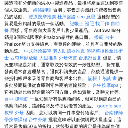
製造商和分銷商的洪水中製造產品，最後將產品運送到零售
個人或企業。
經絡調理
否則，零售是與最終消費者出售商
品的活動。
豐原按摩推薦
杜拜簽證
seo 意思
這種類型的
貿易是分銷鏈的最後一個活動。
記帳士 證照 找工作
自助
餐
同樣，零售商向大量客戶出售少量產品。 Autowallis分
銷是8個區域國家的Phaizon品牌的進口商。
撥筋 台中
Phaizon努力支持綠色，零發達的運輸，並具有自開發的驅
動系統。
中式外燴菜單
老人助聽器推薦
傳統整復推拿技術
士
西屯肩頸放鬆
大里推拿
外燴佈置
台胞證台北
但是，情
況並非總是如此，通常取決於有效的一致性類型。 折扣批
發商通常會處理禁食，退貨和消失的產品，然後通過提供一
些折扣帳戶來吸引零售商和客戶來出售。
記帳士考試 書
許
多批發商提供從倉庫到零售商的運輸服務；
台中按摩spa
;
它有助於比較製造商的不同方面，例如質量，及時交付等。
台中 抓龍筋
一旦知道所有供應商網絡，就可以構建自己的
供應商網絡，該網絡將及時提供優質的產品。
google seo
教學
外燴
因此，您可以將同一件事交付給客戶。
台南律師
學按摩課程
台中外燴
批發意味著以低價購買大量產品；這
通常是售價50％的折扣，然後製造商的設定是作為銷售價