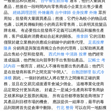
一般產品和供應商。
台中養生館排毒
通常，他們大量購買
產品，然後在一段時間內向零售商或小企業主出售少量產
品。
經絡調理證照
外燴廠商
台中律師
全身按摩
外燴
眾所
周知，批發商大量購買產品；然後，它們分為較小的物品或
包裹，以將其傳輸到較小的商店和零售商，以表明其批髮品
牌名稱。 有必要指出批發商不定義可以將商品和服務生產
商，客戶或最終消費者結合起來的關係。
推拿師
它的活動
僅限於建立業務的供應或分銷鏈中的銷售代理。
足底按摩
隆鼻
分銷商是與製造商獨立合作的代理商，以幫助將其產
品出售給小型和批發商。
西式外燴
中清路 按摩
他們經常
達成協議，他們無法向競爭對手出售類似產品。
記帳士 考
試內容
一般而言，經紀人不擁有他要出售的產品；他們只
是在批發商和客戶之間充當“中間人”。
台胞證辦理
臥式冷
凍櫃
因此，一個好的經紀人將在雙方之間擁有正確的業
務，並且在交易完成後通常會減少佣金。 這種專業化使商
品定期交付更加高效。 好處之一是減少生產商和零售商缺
乏積累和缺乏股票的風險。 所有這些都導致製造商增加了
其產品到目標市場的機會。 應該提供一組庫存，最早的毒
品到期將首先從倉庫中刪除。
竹北 整骨
可以在同一地點獲