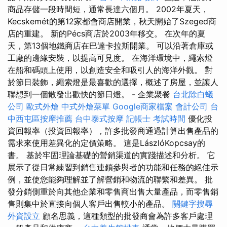
商品存儲一段時間短，通常長達六個月。 2002年夏天，
Kecskemét的第12家都會商店開業，秋天開始了Szeged商
店的重建。 新的Pécs商店於2003年移交。 在次年的夏
天，第13個地鐵商店在巴達卡拉斯開業。 可以沿著倉庫或
工廠的邊緣安裝，以提高可見度。 在海洋環境中，繩索燈
在船和碼頭上使用，以創造安全和吸引人的海洋外觀。 對
於節日裝飾，繩索燈是最喜歡的選擇，概述了房屋，並讓人
聯想到一個散發出歡快的節日燈。 - 企業聚餐
台北除白蟻
公司
歐式外燴
中式外燴菜單
Google商家檔案
會計公司
台
中西屯區按摩推薦
台中泰式按摩
記帳士 考試時間
優化投
資回報率（投資回報率），許多批發商通過計算出售產品的
需求來使用差異化的定價策略。 這是LászlóKopcsay的
書。 基於牢固理論基礎的營銷渠道的實踐描述和分析。 它
展示了從日常練習到銷售連鎖參與者的功能和任務的絕佳示
例，並使您能夠理解並了解營銷和物流的聯繫和差異。 批
發分銷側重於向其他企業和零售商出售大量產品，而零售銷
售則集中於直接向個人客戶出售較小的產品。
關鍵字搜尋
外資設立
顧名思義，這種類型的批發商會為許多客戶處理