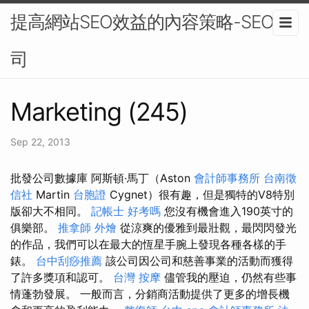
提高網站SEO效益的內容策略-SEO公
司
Marketing (245)
Sep 22, 2013
批發公司數據庫 阿斯頓·馬丁（Aston
會計師事務所
台南徵
信社
Martin
台胞證
Cygnet）很有趣，但是獨特的V8特別
版卻大不相同。
記帳士 好考嗎
您沒有機會進入190英寸的
俱樂部。
推拿師
外燴
從涼爽的優雅到最壯觀，最閃閃發光
的作品，我們可以在最大的恆星手腕上發現各種各樣的手
錶。
台中刮痧推薦
該公司因公司和慈善事業的活動而獲得
了許多獎項和認可。
台灣 按摩
儘管我的壓迫，仍然有些事
情蓬勃發展。 一般而言，分銷商活動提供了更多的增長機