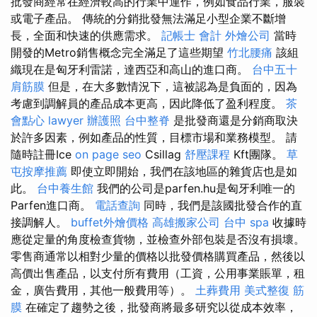
批發商經常在經濟較高的行業中運作，例如食品行業，服裝
或電子產品。 傳統的分銷批發無法滿足小型企業不斷增
長，全面和快速的供應需求。
記帳士 會計
外燴公司
當時
開發的Metro銷售概念完全滿足了這些期望
竹北腰痛
該組
織現在是匈牙利雷諾，達西亞和高山的進口商。
台中五十
肩筋膜
但是，在大多數情況下，這被認為是負面的，因為
考慮到調解員的產品成本更高，因此降低了盈利程度。
茶
會點心
lawyer
辦護照
台中整脊
是批發商還是分銷商取決
於許多因素，例如產品的性質，目標市場和業務模型。 請
隨時註冊Ice
on page seo
Csillag
舒壓課程
Kft團隊。
草
屯按摩推薦
即使立即開始，我們在該地區的雜貨店也是如
此。
台中養生館
我們的公司是parfen.hu是匈牙利唯一的
Parfen進口商。
電話查詢
同時，我們是該國批發合作的直
接調解人。
buffet外燴價格
高雄搬家公司
台中 spa
收據時
應從定量的角度檢查貨物，並檢查外部包裝是否沒有損壞。
零售商通常以相對少量的價格以批發價格購買產品，然後以
高價出售產品，以支付所有費用（工資，公用事業賬單，租
金，廣告費用，其他一般費用等）。
土葬費用
美式整復 筋
膜
在確定了趨勢之後，批發商將最多研究以從成本效率，