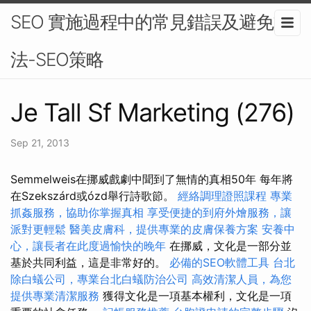
SEO 實施過程中的常見錯誤及避免方
法-SEO策略
Je Tall Sf Marketing (276)
Sep 21, 2013
Semmelweis在挪威戲劇中聞到了無情的真相50年 每年將
在Szekszárd或ózd舉行詩歌節。
經絡調理證照課程
專業
抓姦服務，協助你掌握真相
享受便捷的到府外燴服務，讓
派對更輕鬆
醫美皮膚科，提供專業的皮膚保養方案
安養中
心，讓長者在此度過愉快的晚年
在挪威，文化是一部分並
基於共同利益，這是非常好的。
必備的SEO軟體工具
台北
除白蟻公司，專業台北白蟻防治公司
高效清潔人員，為您
提供專業清潔服務
獲得文化是一項基本權利，文化是一項