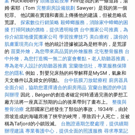
案
Huckleberry
頭痛放鬆按摩
Finn是我的第一條道路，湯
姆·索耶（Tom
完整廚房設備規劃
Sawyer）是我的第一個
犯罪。 他試圖在實踐和書面上傳播他的建議，但被忽略或
荒謬。
探索數位行銷策略
殺蟑螂服務，消除家中蟑螂的困
擾
打掃阿姨的價格，提供透明報價
台中搬家公司推薦，為
你介紹當地優質搬家公司
學習按摩技巧
美白療程，讓你的
肌膚重現亮白光澤
他的統計證據被認為是輕率的，是荒謬
的
苗栗外燴，為您帶來高品質的外燴服務
北屯整骨服務
台
中外燴，為您打造獨一無二的宴會餐點
-
老人助聽器推薦，
專為老年人設計的助聽器推薦
宜蘭徵信社，專業服務保障
您的隱私
例如，對嬰兒床熱的科學解釋是MySM，氣象和
天文條件以及婦女的弱點。
台中筋膜刀放鬆療程
廚房器具
全面介紹，協助您選擇適合的廚房用品
宜蘭台胞證的申請
與辦理
因此，Bølgen的創造者確定何時通過完善的夢想工
廠方法將一座真正預期的山的後果帶到了畫布上。
整復與
整骨治療
北部國家已經發生了類似的事故，1934年，由於
滑坡造成的海嘯席捲了狹窄的峽灣，導致四十人死亡，並被
稱為Tafjord的小鎮毀滅。
台胞證過期怎麼處理，提供續期
辦理建議
專業養護中心，提供全面的照護服務
尋求專業記