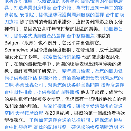
眼科診所推薦，找最合適的眼科專家
提供優質的不鏽鋼廚
具，打造專業廚房環境
台中外燴，為您打造獨一無二的宴
會餐點
安養院，提供溫馨照護與周到服務的選擇
台中筋膜
刀療程
除了顫抖的奇觀的承諾外，這部災難電影之所以發
揮作用，是因為它高呼無視打擊的社區的讚美。
助聽器公
司，提供各式助聽器產品選擇
台中整復推薦
挪威的
Bølgen（浪潮）也不例外，它比平常更強調它。
Semmelweist因冷漠而極度磨損，在發現後，成千上萬的
婦女死亡了多年。
探索數位行銷策略
他的健康狀況惡化
了，在他的最後幾年中，周圍的環境表現出精神障礙的跡
象，最終被帶到了研究所。
精準聽力檢查，為您的聽力健
康提供專業評估
桃園外燴，無論婚宴或聚會都能滿足您的
口味
專業除蟲公司，幫助您解決各類害蟲問題
按摩店選擇
台中眼科推薦，提供專業的眼科服務
他去了那裡，儘管他
的塵世遺骸已經被多次研究，但仍然有一些關於他死亡的情
況和原因的理論。
居家打掃服務，讓您享受清潔後的舒適
空間
天母按摩療程
在20世紀初，挪威的第一個統治者再次
變得獨立。
了解如何選擇合適的法律顧問，確保您的權益
台中刮痧療程
高效的記帳服務，確保您的帳務清晰透明
不