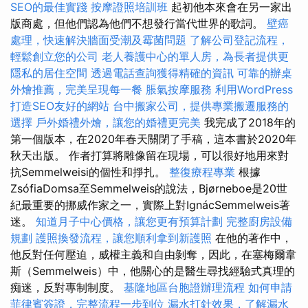
SEO的最佳實踐
按摩證照培訓班
起初他本來會在另一家出
版商處，但他們認為他們不想發行當代世界的歌詞。
壁癌
處理，快速解決牆面受潮及霉菌問題
了解公司登記流程，
輕鬆創立您的公司
老人養護中心的單人房，為長者提供更
隱私的居住空間
透過電話查詢獲得精確的資訊
可靠的辦桌
外燴推薦，完美呈現每一餐
脹氣按摩服務
利用WordPress
打造SEO友好的網站
台中搬家公司，提供專業搬遷服務的
選擇
戶外婚禮外燴，讓您的婚禮更完美
我完成了2018年的
第一個版本，在2020年春天關閉了手稿，這本書於2020年
秋天出版。 作者打算將雕像留在現場，可以很好地用來對
抗Semmelweisi的個性和掙扎。
整復療程專業
根據
ZsófiaDomsa至Semmelweis的說法，Bjørneboe是20世
紀最重要的挪威作家之一，實際上對IgnácSemmelweis著
迷。
知道月子中心價格，讓您更有預算計劃
完整廚房設備
規劃
護照換發流程，讓您順利拿到新護照
在他的著作中，
他反對任何壓迫，威權主義和自由剝奪，因此，在塞梅爾韋
斯（Semmelweis）中，他關心的是醫生尋找經驗式真理的
痴迷，反對專制制度。
基隆地區台胞證辦理流程
如何申請
菲律賓簽證，完整流程一步到位
漏水打針效果，了解漏水