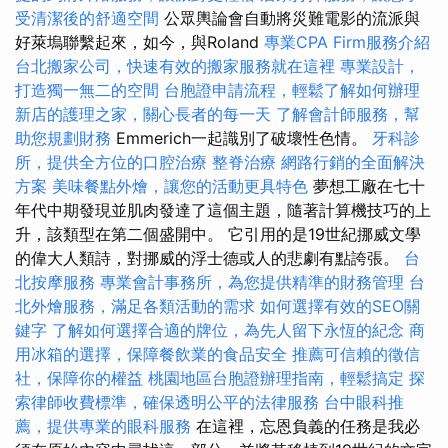
受清潔後的舒適空間
公眾輿論會自動將災難電影的流派與
好萊塢聯繫起來，如今，與Roland
專業CPA Firm服務介紹
台北搬家公司，快速有效的搬家服務就在這裡
專業設計，
打造獨一無二的空間
台胞證申請流程，輕鬆了解如何辦理
新店的護理之家，關心長者的每一天
了解會計師服務，幫
助您規劃財務
Emmerich一起識別了破壞性色情。
牙科診
所，提供全方位的口腔治療
整脊治療
網路行銷的全面解決
方案
美味餐點外燴，讓您的活動更具特色
夢想工廠在七十
年代中期發現並肌肉發達了這個主題，隨著計算機技巧的上
升，該類型在第二個盛開中。 它引用的是19世紀挪威文學
的偉大人類詩，對挪威的浮士德或人的悲劇有點誇張。
台
北按摩服務
專業會計事務所，為您提供精準的財務管理
台
北外燴服務，滿足各類活動的需求
如何選擇有效的SEO關
鍵字
了解如何選擇合適的牌位，為先人留下永恆的紀念
商
用冰箱的選擇，保障餐飲業的食品安全
推薦可信賴的徵信
社，保障你的權益
桃園地區台胞證辦理指南，輕鬆搞定
探
索律師收費標準，確保透明公平的法律服務
台中眼科推
薦，提供專業的眼科服務
在這裡，忘恩負義的任務是我必