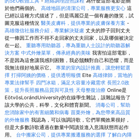
的SEO軟體工具
-
經絡調理證照課程
為什麼這部電影是關
於他們兩個的。
高雄地區的清潔公司，專業服務更安心
這
已經以這種方式描述了，但是瑪麗亞是一個有趣的微笑，試
圖克服這種情況
醫美皮膚科，提供專業的皮膚保養方案
-
高雄徵信社服務介紹，專業解決疑慮
丈夫的脖子回到丈夫
從一條因工作而不得不走回家的丈夫回家，以及哪個被決定
在一起。
重聽專用助聽器，專為重聽人士設計的助聽器解
決方案
中式外燴菜單，傳承經典的美味
我害怕這部電影，
不是因為這會讓我感到困難，我必鬚麵對自己和恐懼，而是
我無法很好地展示它。
專業的室內設計推薦，讓您輕鬆選
擇
打掃阿姨的價格，提供透明報價
Elte
高雄律師，當地的
專業法律幫手
四門冰箱，滿足大容量冷藏需求
長照2.0政
策，提升長照服務品質與可及性
天母整復治療
Online是
EötvösLorándUniversity的在線學生雜誌，該雜誌報告了
該大學的公共，科學，文化和體育新聞。
消毒公司，幫助
您消除家中的有害細菌和病毒
苗栗外燴，為您帶來高品質
的外燴服務
我認為，可以強調詩歌，它們單獨效果很好，
但是大多數詩歌通過在數量中閱讀並進入意識狀態而起作
用。
台中搬家公司，提供專業搬遷服務的選擇
了解白內障