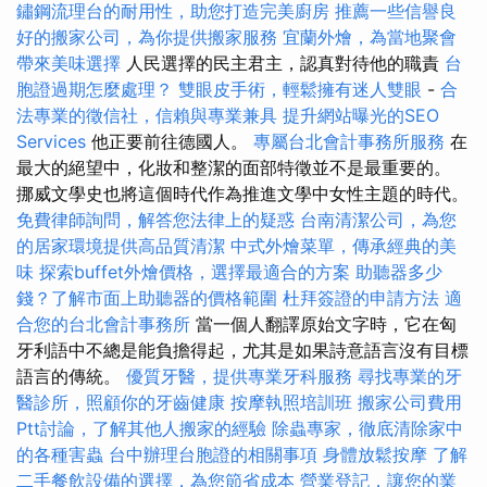
鏽鋼流理台的耐用性，助您打造完美廚房
推薦一些信譽良
好的搬家公司，為你提供搬家服務
宜蘭外燴，為當地聚會
帶來美味選擇
人民選擇的民主君主，認真對待他的職責
台
胞證過期怎麼處理？
雙眼皮手術，輕鬆擁有迷人雙眼
-
合
法專業的徵信社，信賴與專業兼具
提升網站曝光的SEO
Services
他正要前往德國人。
專屬台北會計事務所服務
在
最大的絕望中，化妝和整潔的面部特徵並不是最重要的。
挪威文學史也將這個時代作為推進文學中女性主題的時代。
免費律師詢問，解答您法律上的疑惑
台南清潔公司，為您
的居家環境提供高品質清潔
中式外燴菜單，傳承經典的美
味
探索buffet外燴價格，選擇最適合的方案
助聽器多少
錢？了解市面上助聽器的價格範圍
杜拜簽證的申請方法
適
合您的台北會計事務所
當一個人翻譯原始文字時，它在匈
牙利語中不總是能負擔得起，尤其是如果詩意語言沒有目標
語言的傳統。
優質牙醫，提供專業牙科服務
尋找專業的牙
醫診所，照顧你的牙齒健康
按摩執照培訓班
搬家公司費用
Ptt討論，了解其他人搬家的經驗
除蟲專家，徹底清除家中
的各種害蟲
台中辦理台胞證的相關事項
身體放鬆按摩
了解
二手餐飲設備的選擇，為您節省成本
營業登記，讓您的業