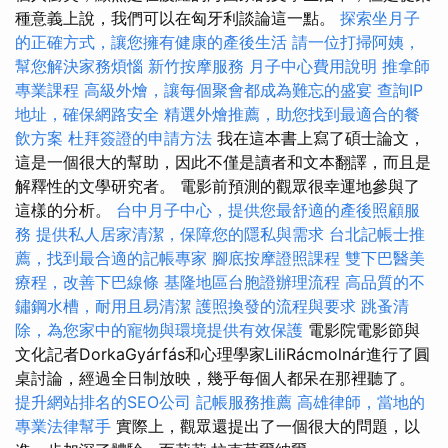
種意義上說，我們可以在匈牙利談論這一點。
探索坐月子
的正確方式，讓您擁有健康的產後生活
請一位打掃阿姨，
幫您解決家務煩惱
新竹按摩服務
月子中心費用說明
推拿師
專業課程
高級外燴，讓每個聚會都成為難忘的盛宴
查詢IP
地址，確保網路安全
精選外燴推薦，助您找到最適合的餐
飲方案
杜拜簽證的申請方法
我在這本書上寫了碩士論文，
這是一個很大的幫助，因此不僅是讀者和文本翻譯，而且是
解釋性的文學研究者。 電影前預測的觀眾很幸運地參與了
這樣的分析。
台中月子中心，提供您最舒適的產後照顧服
務
提供私人居家清潔，保障您的隱私與需求
台北記帳士推
薦，找到最合適的記帳專家
腳底按摩證照課程
雙下巴醫美
療程，改善下巴線條
基隆地區台胞證辦理流程
高品質的不
鏽鋼水槽，耐用且易清潔
護照換發的流程與要求
跳蚤清
除，為您家中的寵物與環境提供有效保護
電影院電影節與
文化記者DorkaGyárfás和心理學家LiliRácmolnár進行了圓
桌討論，經過全日制放映，幾乎每個人都呆在那裡聽了。
提升網站排名的SEO公司
記帳服務推薦
高雄律師，當地的
專業法律幫手
實際上，觀眾還提出了一個很大的問題，以