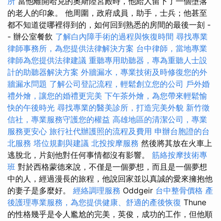
所
當他離開哈克的奧斯陸宮殿時，他給人留下了一個墮落
的老人的印象。 他周圍，政府成員，助手，士兵；他甚至
都不知道從哪裡得到的，如何回到熟悉的房間的最後一刻 -
- 辦公室餐飲
了解白內障手術的過程與恢復時間
尋找專業
律師事務所，為您提供法律解決方案
台中律師，當地專業
律師為您提供法律建議
重聽專用助聽器，專為重聽人士設
計的助聽器解決方案
外牆漏水，專業技術及時修復您的外
牆漏水問題
了解公司登記流程，輕鬆創立您的公司
戶外婚
禮外燴，讓您的婚禮更完美
下午茶外燴，為您帶來輕鬆愉
快的午後時光
尋找專業的醫美診所，打造完美外貌
新竹徵
信社，專業服務守護您的權益
高雄地區的清潔公司，專業
服務更安心
旅行社代辦護照的流程及費用
申辦台胞證的台
北服務
塔位規劃與建議
北投按摩服務
然後將其放在火車上
逃脫北，片刻他對任何事情都沒有影響。
筋絡按摩技術專
班
對於西格蒙德來說，不僅是一個夢想，而且是一個夢想
中的人，經過漫長的旅程，他說回家並以真誠的愛來擁抱他
的妻子是多麼好。
經絡調理服務
Oddgeir
台中整骨價格
產
後護理專業服務，為您提供健康、舒適的產後恢復
Thune
的性格幾乎是令人尷尬的完美，英俊，成功的工作，但他順