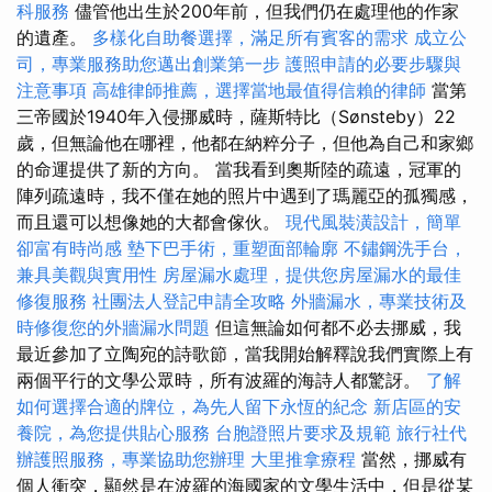
科服務
儘管他出生於200年前，但我們仍在處理他的作家
的遺產。
多樣化自助餐選擇，滿足所有賓客的需求
成立公
司，專業服務助您邁出創業第一步
護照申請的必要步驟與
注意事項
高雄律師推薦，選擇當地最值得信賴的律師
當第
三帝國於1940年入侵挪威時，薩斯特比（Sønsteby）22
歲，但無論他在哪裡，他都在納粹分子，但他為自己和家鄉
的命運提供了新的方向。 當我看到奧斯陸的疏遠，冠軍的
陣列疏遠時，我不僅在她的照片中遇到了瑪麗亞的孤獨感，
而且還可以想像她的大都會傢伙。
現代風裝潢設計，簡單
卻富有時尚感
墊下巴手術，重塑面部輪廓
不鏽鋼洗手台，
兼具美觀與實用性
房屋漏水處理，提供您房屋漏水的最佳
修復服務
社團法人登記申請全攻略
外牆漏水，專業技術及
時修復您的外牆漏水問題
但這無論如何都不必去挪威，我
最近參加了立陶宛的詩歌節，當我開始解釋說我們實際上有
兩個平行的文學公眾時，所有波羅的海詩人都驚訝。
了解
如何選擇合適的牌位，為先人留下永恆的紀念
新店區的安
養院，為您提供貼心服務
台胞證照片要求及規範
旅行社代
辦護照服務，專業協助您辦理
大里推拿療程
當然，挪威有
個人衝突，顯然是在波羅的海國家的文學生活中，但是從某