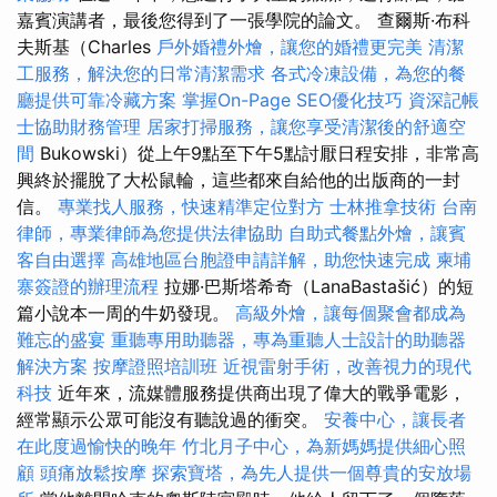
嘉賓演講者，最後您得到了一張學院的論文。 查爾斯·布科
夫斯基（Charles
戶外婚禮外燴，讓您的婚禮更完美
清潔
工服務，解決您的日常清潔需求
各式冷凍設備，為您的餐
廳提供可靠冷藏方案
掌握On-Page SEO優化技巧
資深記帳
士協助財務管理
居家打掃服務，讓您享受清潔後的舒適空
間
Bukowski）從上午9點至下午5點討厭日程安排，非常高
興終於擺脫了大松鼠輪，這些都來自給他的出版商的一封
信。
專業找人服務，快速精準定位對方
士林推拿技術
台南
律師，專業律師為您提供法律協助
自助式餐點外燴，讓賓
客自由選擇
高雄地區台胞證申請詳解，助您快速完成
柬埔
寨簽證的辦理流程
拉娜·巴斯塔希奇（LanaBastašić）的短
篇小說本一周的牛奶發現。
高級外燴，讓每個聚會都成為
難忘的盛宴
重聽專用助聽器，專為重聽人士設計的助聽器
解決方案
按摩證照培訓班
近視雷射手術，改善視力的現代
科技
近年來，流媒體服務提供商出現了偉大的戰爭電影，
經常顯示公眾可能沒有聽說過的衝突。
安養中心，讓長者
在此度過愉快的晚年
竹北月子中心，為新媽媽提供細心照
顧
頭痛放鬆按摩
探索寶塔，為先人提供一個尊貴的安放場