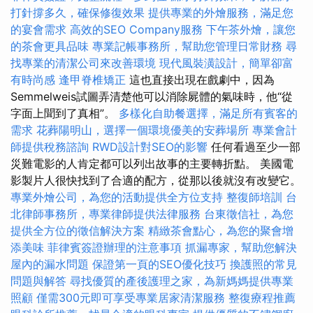
打針撐多久，確保修復效果
提供專業的外燴服務，滿足您
的宴會需求
高效的SEO Company服務
下午茶外燴，讓您
的茶會更具品味
專業記帳事務所，幫助您管理日常財務
尋
找專業的清潔公司來改善環境
現代風裝潢設計，簡單卻富
有時尚感
逢甲脊椎矯正
這也直接出現在戲劇中，因為
Semmelweis試圖弄清楚他可以消除屍體的氣味時，他“從
字面上聞到了真相”。
多樣化自助餐選擇，滿足所有賓客的
需求
花葬陽明山，選擇一個環境優美的安葬場所
專業會計
師提供稅務諮詢
RWD設計對SEO的影響
任何看過至少一部
災難電影的人肯定都可以列出故事的主要轉折點。 美國電
影製片人很快找到了合適的配方，從那以後就沒有改變它。
專業外燴公司，為您的活動提供全方位支持
整復師培訓
台
北律師事務所，專業律師提供法律服務
台東徵信社，為您
提供全方位的徵信解決方案
精緻茶會點心，為您的聚會增
添美味
菲律賓簽證辦理的注意事項
抓漏專家，幫助您解決
屋內的漏水問題
保證第一頁的SEO優化技巧
換護照的常見
問題與解答
尋找優質的產後護理之家，為新媽媽提供專業
照顧
僅需300元即可享受專業居家清潔服務
整復療程推薦