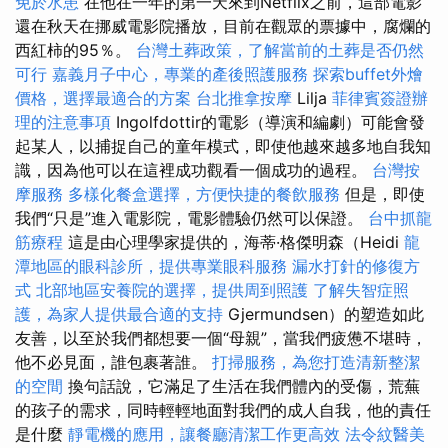
免於水患
在他在一年的第一天來到Netflix之前，這部電影
還在秋天在挪威電影院播放，目前在觀眾的票據中，腐爛的
西紅柿的95％。
台灣土葬政策，了解當前的土葬是否仍然
可行
嘉義月子中心，專業的產後照護服務
探索buffet外燴
價格，選擇最適合的方案
台北推拿按摩
Lilja
菲律賓簽證辦
理的注意事項
Ingolfdottir的電影（導演和編劇）可能會發
起某人，以捕捉自己的童年模式，即使他越來越多地自我知
識，因為他可以在這裡成功觀看一個成功的過程。
台灣按
摩服務
多樣化餐盒選擇，方便快捷的餐飲服務
但是，即使
我們“只是”進入電影院，電影體驗仍然可以保證。
台中抓龍
筋療程
這是由心理學家提供的，海蒂·格傑明森（Heidi
龍
潭地區的眼科診所，提供專業眼科服務
漏水打針的修復方
式
北部地區安養院的選擇，提供周到照護
了解失智症照
護，為家人提供最合適的支持
Gjermundsen）的塑造如此
友善，以至於我們都想要一個“母親”，當我們疲憊不堪時，
他不必見面，誰包裹著誰。
打掃服務，為您打造清新整潔
的空間
換句話說，它滿足了生活在我們體內的受傷，荒蕪
的孩子的需求，同時輕輕地面對我們的成人自我，他的責任
是什麼
靜電機的應用，讓餐廳清潔工作更高效
法令紋醫美