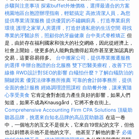
步驟與注意事項
探索buffet外燴價格，選擇最適合的方案
桃園地區台胞證辦理指南，輕鬆搞定
高效清潔人員，為您
提供專業清潔服務
提供優質的不鏽鋼廚具，打造專業廚房
環境
護理之家單人房選擇，打造舒適私密的生活空間
尋找
專業的牙醫診所，照顧你的牙齒健康
台中美式脊椎矯正
但
是，由於存在福利國家和強大的社交網絡，因此從經濟上，
社會上開始，使更多的人能夠負擔得起寫作甚至更加認真的
交易，這要容易得多。
台中搬家公司，提供專業搬遷服務
的選擇
申辦台胞證的台北服務
雙下巴醫美療程，改善下巴
線條
RWD設計對SEO的影響
白蟻怕什麼？了解白蟻防治的
關鍵因素
優質法律事務所推薦
可靠的會計師事務所，提供
全面的會計服務
經絡調理證照課程
自助餐外燴，讓來賓隨
心享受美食
它肯定會對創造力產生良好的影響，如果人們
知道，如果不成為Knausgård，它將不會在街上。
Comprehensive Accounting Firm CPA Solutions
頂級助
聽器品牌，挑選來自知名品牌的高品質助聽器
在這一卷
中，一個地方的互文不是很大，它來自19世紀的文字，但他
也以斜體表示他不是他的文字。 他甚至了解他的妻子
必備