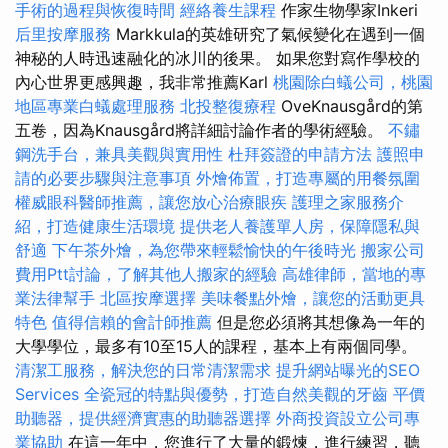
手術的過程與恢復時間
經絡養生課程
作家生物學家Inkeri
后里按摩服務
Markkula的英雄研究了氣候變化在遇到一個
神秘的人時迅速融化的冰川的後果。 如果您對寫作學校的
內心世界更感興趣，我非常推薦Karl
桃園除白蟻公司，桃園
地區專業白蟻處理服務
北投整復療程
OveKnausgård的第
五卷，因為Knausgård將詳細討論作者的學術經驗。
不鏽
鋼洗手台，兼具美觀與實用性
杜拜簽證的申請方法
護照申
請的必要步驟與注意事項
外燴佈置，打造專屬的用餐氛圍
權威眼科醫師推薦，讓您放心治療眼疾
護理之家服務介
紹，打造健康生活環境
提供老人養護單人房，保障隱私與
舒適
下午茶外燴，為您帶來輕鬆愉快的午後時光
搬家公司
費用Ptt討論，了解其他人搬家的經驗
高雄律師，當地的專
業法律幫手
北區按摩選擇
美味餐點外燴，讓您的活動更具
特色
值得信賴的會計師推薦
但是您必須將其想像為一年的
大學學位，最多有10至15人的課程，基本上有兩個同學。
清潔工服務，解決您的日常清潔需求
提升網站曝光的SEO
Services
全瓷冠的特點與優勢，打造自然美觀的牙齒
平價
助聽器，提供經濟實惠的助聽器選擇
外商投資設立公司專
業協助
在這一年中，您進行了大量的鍛煉，進行練習，聽