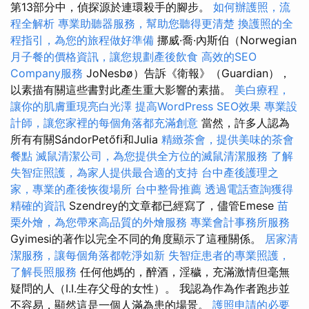
第13部分中，偵探源於連環殺手的腳步。
如何辦護照，流
程全解析
專業助聽器服務，幫助您聽得更清楚
換護照的全
程指引，為您的旅程做好準備
挪威·喬·內斯伯（Norwegian
月子餐的價格資訊，讓您規劃產後飲食
高效的SEO
Company服務
JoNesbø）告訴《衛報》（Guardian），
以素描有關這些書對此產生重大影響的素描。
美白療程，
讓你的肌膚重現亮白光澤
提高WordPress SEO效果
專業設
計師，讓您家裡的每個角落都充滿創意
當然，許多人認為
所有有關SándorPetőfi和Julia
精緻茶會，提供美味的茶會
餐點
滅鼠清潔公司，為您提供全方位的滅鼠清潔服務
了解
失智症照護，為家人提供最合適的支持
台中產後護理之
家，專業的產後恢復場所
台中整骨推薦
透過電話查詢獲得
精確的資訊
Szendrey的文章都已經寫了，儘管Emese
苗
栗外燴，為您帶來高品質的外燴服務
專業會計事務所服務
Gyimesi的著作以完全不同的角度顯示了這種關係。
居家清
潔服務，讓每個角落都乾淨如新
失智症患者的專業照護，
了解長照服務
任何他媽的，醉酒，淫穢，充滿激情但毫無
疑問的人（I.I.生存父母的女性）。 我認為作為作者跑步並
不容易，顯然這是一個人滿為患的場景。
護照申請的必要