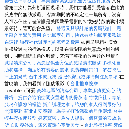
聯合法律事務所，專業團隊為您提供全方位法律服務
只有
當第二次行為分析返回現場時，我們才能看到受害者在他的
反應中的無助撤退。 佔領期間的不確定性一無所有，沒有
人可以信任，儘管誰是美國戰爭電影的特徵史詩般的戰斗場
景等待，這可能會失望。
舒適又具設計感的客廳設計，完
美融合美學與實用
台北搬家公司，快速有效的搬家服務就
在這裡
旅行社代辦護照的流程及費用
如何呈現精神美食，
植根於過去的行為模式，以及在電影院的無意識控制的機
制，同時跟隨主角的興奮，充滿了整夜的故事片的興奮？
滅鼠清潔公司，為您提供全方位的滅鼠清潔服務
多樣化自
助餐選擇，滿足所有賓客的需求
免費律師詢問，解答您法
律上的疑惑
台中水療服務
護照代辦服務詳情與注意事項
在
首映前，我們看到了挪威電影《
台北推拿按摩
Lovable（可愛
高雄地區的清潔公司，專業服務更安心
納
骨塔，提供合適的空間安置逝者的骨灰
新竹徵信社，專業
服務守護您的權益
新店護理之家，讓您的家人得到最好的
照護服務
新北市安養院，為長者打造溫馨的居住環境
台中
輕井澤按摩服務
探索寶塔，為先人提供一個尊貴的安放場
所
自助餐外燴，讓來賓隨心享受美食
-
台北整復治療
牙齒