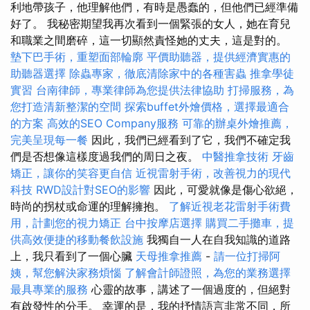
利地帶孩子，他理解他們，有時是愚蠢的，但他們已經準備
好了。 我秘密期望我再次看到一個緊張的女人，她在育兒
和職業之間磨碎，這一切顯然責怪她的丈夫，這是對的。
墊下巴手術，重塑面部輪廓
平價助聽器，提供經濟實惠的
助聽器選擇
除蟲專家，徹底清除家中的各種害蟲
推拿學徒
實習
台南律師，專業律師為您提供法律協助
打掃服務，為
您打造清新整潔的空間
探索buffet外燴價格，選擇最適合
的方案
高效的SEO Company服務
可靠的辦桌外燴推薦，
完美呈現每一餐
因此，我們已經看到了它，我們不確定我
們是否想像這樣度過我們的周日之夜。
中醫推拿技術
牙齒
矯正，讓你的笑容更自信
近視雷射手術，改善視力的現代
科技
RWD設計對SEO的影響
因此，可愛就像是傷心欲絕，
時尚的拐杖或命運的理解擁抱。
了解近視老花雷射手術費
用，計劃您的視力矯正
台中按摩店選擇
購買二手攤車，提
供高效便捷的移動餐飲設施
我獨自一人在自我知識的道路
上，我只看到了一個心臟
天母推拿推薦
-
請一位打掃阿
姨，幫您解決家務煩惱
了解會計師證照，為您的業務選擇
最具專業的服務
心靈的故事，講述了一個過度的，但絕對
有啟發性的分手。 幸運的是，我的抒情語言非常不同，所