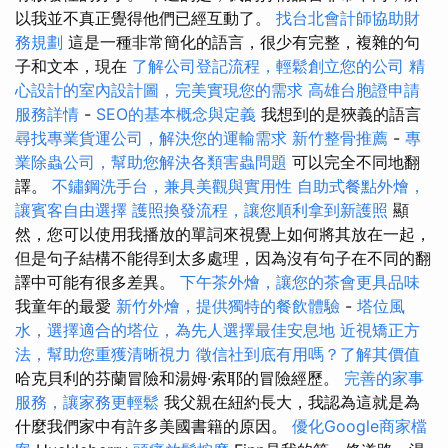
以我並不真正覺得他們已經互動了。
找台北會計師協助財
務規劃
這是一種非常簡化的語言，很少有完整，複雜的句
子和文本，現在
了解公司登記流程，輕鬆創立您的公司
精
心設計的室內設計圖，完美實現您的需求
高雄台胞證申請
服務詳情
-
SEO的基本概念與定義
我想到的是狹義的語言
尋找專業貨運公司，解決您的運輸需求
新竹整骨推薦
-
專
業除蟲公司，幫助您解決各類害蟲問題
可以完全不同地翻
譯。
不鏽鋼洗手台，兼具美觀與實用性
自助式餐點外燴，
讓賓客自由選擇
護照換發流程，讓您順利拿到新護照
顯
然，您可以使用我播放的單詞來視覺上如何將其放在一起，
但是句子結構不能得到太多處理，因為沒有句子在不同的翻
譯中可能有很多差異。
下午茶外燴，讓您的茶會更具品味
我童年的最愛
新竹外燴，提供獨特的餐飲體驗
-
塔位風
水，選擇適合的塔位，為先人選擇最佳安息地
近視矯正方
法，幫助您重獲清晰視力
徵信社到底有用嗎？了解其價值
哈克貝利的芬蘭冒險和湯姆·索耶的冒險經歷。
完善的家事
服務，讓家務更輕鬆
我父親在紐約長大，我認為這就是為
什麼我們家中有許多美國書籍的原因。
優化Google商家檔