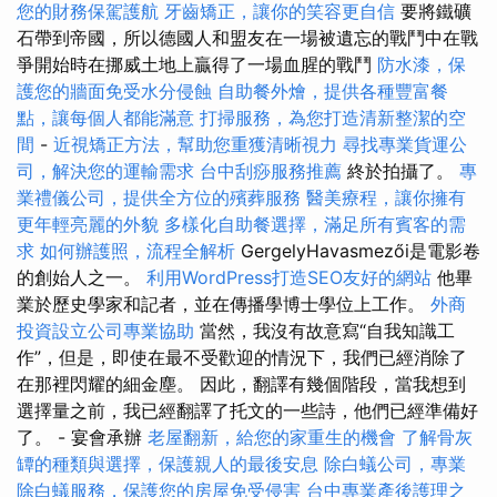
您的財務保駕護航
牙齒矯正，讓你的笑容更自信
要將鐵礦
石帶到帝國，所以德國人和盟友在一場被遺忘的戰鬥中在戰
爭開始時在挪威土地上贏得了一場血腥的戰鬥
防水漆，保
護您的牆面免受水分侵蝕
自助餐外燴，提供各種豐富餐
點，讓每個人都能滿意
打掃服務，為您打造清新整潔的空
間
-
近視矯正方法，幫助您重獲清晰視力
尋找專業貨運公
司，解決您的運輸需求
台中刮痧服務推薦
終於拍攝了。
專
業禮儀公司，提供全方位的殯葬服務
醫美療程，讓你擁有
更年輕亮麗的外貌
多樣化自助餐選擇，滿足所有賓客的需
求
如何辦護照，流程全解析
GergelyHavasmezői是電影卷
的創始人之一。
利用WordPress打造SEO友好的網站
他畢
業於歷史學家和記者，並在傳播學博士學位上工作。
外商
投資設立公司專業協助
當然，我沒有故意寫“自我知識工
作”，但是，即使在最不受歡迎的情況下，我們已經消除了
在那裡閃耀的細金塵。 因此，翻譯有幾個階段，當我想到
選擇量之前，我已經翻譯了托文的一些詩，他們已經準備好
了。 - 宴會承辦
老屋翻新，給您的家重生的機會
了解骨灰
罈的種類與選擇，保護親人的最後安息
除白蟻公司，專業
除白蟻服務，保護您的房屋免受侵害
台中專業產後護理之