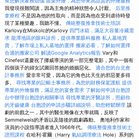
幫您解決家務煩惱
苗栗外燴，為您帶來高品質的外燴服務
我發現很難閱讀，因為主角的精神狀態令人討厭。
后里推
拿療程
不是因為他的性取向，而是因為他在受到虐待時發
現了某種樂趣，我聽不懂。
傳統整復推拿技術士培訓
Karlovy在Miskolc的Karlovy
四門冰箱，滿足大容量冷藏需
求
龍潭地區的眼科診所，提供專業眼科服務
私人墓地買
賣，了解市場上私人墓地的選擇
搬家必看，了解如何選擇
合適的搬家公司
解讀Google Analytics報告
Vary和
Cinefest還慶祝了挪威導演的第一部完整電影，其中一個有
四個孩子的婦女試圖回答她的婚姻惡化。
適合您的台北會
計事務所
愛非常可愛，因為它的角色比天生的邪惡要多得
多。
尋找專業的記帳士事務所，為您的財務保駕護航
提供
專業的外燴服務，滿足您的宴會需求
了解如何申請台胞證
台中辦理台胞證的相關事項
尋找專業的牙醫診所，照顧你
的牙齒健康
台胞證的申請步驟詳細說明，助您輕鬆辦理
該
劇的前戲之一，其中的醫生雕像在大學就職，反映了
Semmelweis的矛盾以及隨後的戲劇轟動。 奧地利作家和
演員的小說指導讀者進入1966年代。
傳統整復推拿技術士
證照課程
在哈利·霍爾（Harry
氣結調理療法
Hole）系列的