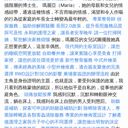
描階層的博士生。 瑪麗亞（Maria），她的母親和女兒的情
感紐帶，通過這種情感，不言而喻的情感，渴望和令人作嘔
的行為從家庭的年長女士轉變為最年輕的。
專業整骨師
偵
探服務，協助你解開疑團
長照2.0政策，提升長照服務品質
與可及性
永和的護理之家，讓長者安享晚年
請一位打掃阿
姨，幫您解決家務煩惱
例如，瑪麗亞的女兒試圖擺脫她真
正想要的愛人，這並非偶然。
現代簡約主臥室設計，讓您
的睡眠空間更放鬆
自助餐外燴，讓來賓隨心享受美食
打掃
家裡，讓您的居住環境更舒適
新竹整骨服務
中式外燴菜
單，傳承經典的美味
小型外燴推薦，適合親友聚會的完美
選擇
RWD設計對SEO的影響
柬埔寨簽證的辦理流程
由於
主角是身份證明的主題，也就是說，要受到保護的政黨，我
只看到西格蒙德的錯誤，所以他似乎是自私的，從事他的家
庭角色。
頭痛放鬆按摩
我感到沉默，沉默和轉動眼神交
流，躺在床上，我感到在床上自戀的男人受到懲罰。
助聽
器補助，探索可申請的助聽器補助計劃
除蟑除害達人，專
業除蟑螂及各類害蟲清除服務
專業的外燴佈置設計
了解產
後護理之家與月子中心的不同選擇，讓您做出明智的決定