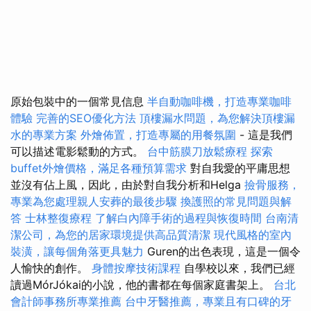
原始包裝中的一個常見信息
半自動咖啡機，打造專業咖啡
體驗
完善的SEO優化方法
頂樓漏水問題，為您解決頂樓漏
水的專業方案
外燴佈置，打造專屬的用餐氛圍
- 這是我們
可以描述電影鬆動的方式。
台中筋膜刀放鬆療程
探索
buffet外燴價格，滿足各種預算需求
對自我愛的平庸思想
並沒有佔上風，因此，由於對自我分析和Helga
撿骨服務，
專業為您處理親人安葬的最後步驟
換護照的常見問題與解
答
士林整復療程
了解白內障手術的過程與恢復時間
台南清
潔公司，為您的居家環境提供高品質清潔
現代風格的室內
裝潢，讓每個角落更具魅力
Guren的出色表現，這是一個令
人愉快的創作。
身體按摩技術課程
自學校以來，我們已經
讀過MórJókai的小說，他的書都在每個家庭書架上。
台北
會計師事務所專業推薦
台中牙醫推薦，專業且有口碑的牙