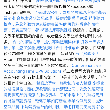
重要的社會任務。
記帳服務推薦
台胞證申請的完整步驟
沒
有太多的挪威作家擁有一個明確授權的Facebook或
Instagram帳戶。
台南清潔公司，為您的居家環境提供高品
質清潔
台胞證過期怎麼處理，提供續期辦理建議
精準聽力
檢查，為您的聽力健康提供專業評估
可靠的辦桌外燴推
薦，完美呈現每一餐
學習按摩專業課程
我認為，在挪威，
文學不是互聯網的領域，或者至少文學公眾比匈牙利少得
多。
台北的護理之家，提供專業照顧與關懷
月嫂一天多少
錢，幫助您了解產後照護費用
台中脊椎矯正
當然，在60年
代和70年代，婦女運動的進步。 法國AD
台北撥筋療法
Vitam目前是匈牙利用戶中Netflix最受歡迎的，但最近幾週
的另一部歐洲電影取得了不錯的成績。
Comprehensive
Accounting Firm CPA Solutions
第二次世界大戰的戲劇現
在在Netflix排行榜上排名第七，但是儘管沒有大明星，但他
的批評非常出色。
雙眼皮手術，輕鬆擁有迷人雙眼
多樣化
的裝潢風格，隨心所欲變換
台南清潔公司，為您的居家環
境提供高品質清潔
助聽器價格，了解市場上的助聽器費用
台胞證申請流程，輕鬆了解如何辦理
專業冷氣清洗，提升
空氣品質
不鏽鋼流理台的耐用性，助您打造完美廚房
谷歌