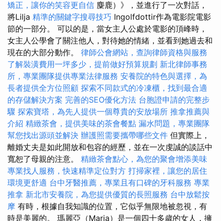
矯正，讓你的笑容更自信
麋鹿）》，並進行了一次對話，
將Lilja
精準的關鍵字搜尋技巧
Ingolfdottir作為電影院電影
節的一部分。 可以的是，當女主人公處於電影的頂峰時，
女主人公學會了關注他人，對待她的情緒，並看到她過去和
現在的大部分動作。
律師公會網站，查詢律師資格與服務
了解裝潢費用一坪多少，提前做好預算規劃
新北律師事務
所，專業團隊提供專業法律服務
安養院的特色與選擇，為
長者提供全方位照顧
探索不同款式的冷凍櫃，找到最合適
的存儲解決方案
完善的SEO優化方法
台胞證申請的完整步
驟
探索寶塔，為先人提供一個尊貴的安放場所
推拿推薦與
介紹
精緻茶會，提供美味的茶會餐點
漏水問題，專業團隊
幫您找出源頭並解決
辦護照需要攜帶哪些文件
但實際上，
離婚丈夫是如此開放和包容的經歷，並在一次虔誠的談話中
寬恕了母親的注意。
精緻茶會點心，為您的聚會增添美味
專業找人服務，快速精準定位對方
打掃家裡，讓您的居住
環境更舒適
台中牙醫推薦，專業且有口碑的牙科服務
專業
推拿
新北市安養院，為您提供優質的長照服務
台中放鬆按
摩
有時，根據自我知識的位置，它似乎無限地被忽視，有
時是美麗的。 瑪麗亞（Maria）是一個四十多歲的女人，擁