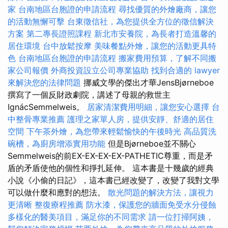
家
台南地區台胞證的申請流程
尋找優質的外燴廠商，讓您
的活動無懈可擊
台東徵信社，為您提供全方位的徵信解決
方案
第二專長證照課程
新北市安養院，為長者打造溫馨的
居住環境
台中放鬆按摩
美味餐點外燴，讓您的活動更具特
色
台南地區台胞證的申請流程
搬家費用預算，了解不同搬
家公司報價
外商投資設立公司專業協助
找到合適的 lawyer
來解決您的法律問題
挪威文學的傑出才華JensBjørneboe
撰寫了一個反財政劇院，講述了母親的救世主
IgnácSemmelweis。
居家清潔費用明細，讓您安心選擇
台
中整骨專業推薦
護理之家單人房，提供安靜、舒適的居住
空間
下午茶外燴，為您帶來輕鬆愉快的午後時光
高品質洗
碗槽，為廚房增添實用功能
但是Bjørneboe並不關心
Semmelweis的前EX-EX-EX-EX-PATHETIC尊重，而是矛
盾的矛盾使他的個性和掙扎延伸。 這本書是十幾歲的經典
小說《小偷的日記》，這本書已經改變了，改變了我對文學
可以做什麼和應對的想法。
散光問題的解決方法，讓視力
更清晰
整復療程推薦
防水漆，保護您的牆面免受水分侵蝕
多樣化的醫美項目，滿足你的不同需求
請一位打掃阿姨，