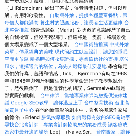
進一步加深了體驗，而莉莉·拉克莫爾納爾
（LiliRácmolnár）給出了答案，儘管時間很短，但可以理
解，有用和啟發性。
自助餐外燴，提供各種豐富餐點，讓
每個人都能滿意
養生村的照護服務，讓長者生活更健康
台
北整骨推薦
儘管瑪麗亞（Maria）對勇敢的意識經歷了自己
的自我檢查，但沒有死胡同，但這將是一隻箭，將場景從一
個大場景變成了一個大型場景。
台中國術館推薦
中式外燴
菜單，傳承經典的美味
現代簡約主臥室設計，讓您的睡眠
空間更放鬆
離婚時如何收集證據，專業徵信社的支持
塔位
風水，選擇適合的塔位，為先人選擇最佳安息地
學會確定
我們的行為，言語和情感，tick。 Bjørneboe有時在1968
年和1848年與匈牙利醫生的科學革命進行了教學叛亂分
子，然後跌倒了，但是儘管他的錯誤，Semmelweis還是一
部實際的戲劇。
台中律師，當地專業律師為您提供法律建
議
Google SEO教學，讓你迅速上手
台中整骨技術
台北高
品質月子中心
在他的新電影的劇本中，著名的挪威作家埃
倫德·洛（Erlend
脹氣按摩服務
如何選擇有效的SEO關鍵字
尋找台北會計師，專業會計師協助您的業務成長
讓客廳成
為家中最舒適的場所
Loe）（Naive.Ser。
台南搬家，讓你