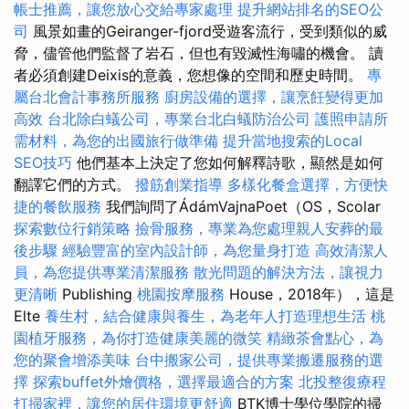
帳士推薦，讓您放心交給專家處理
提升網站排名的SEO公
司
風景如畫的Geiranger-fjord受遊客流行，受到類似的威
脅，儘管他們監督了岩石，但也有毀滅性海嘯的機會。 讀
者必須創建Deixis的意義，您想像的空間和歷史時間。
專
屬台北會計事務所服務
廚房設備的選擇，讓烹飪變得更加
高效
台北除白蟻公司，專業台北白蟻防治公司
護照申請所
需材料，為您的出國旅行做準備
提升當地搜索的Local
SEO技巧
他們基本上決定了您如何解釋詩歌，顯然是如何
翻譯它們的方式。
撥筋創業指導
多樣化餐盒選擇，方便快
捷的餐飲服務
我們詢問了ÁdámVajnaPoet（OS，Scolar
探索數位行銷策略
撿骨服務，專業為您處理親人安葬的最
後步驟
經驗豐富的室內設計師，為您量身打造
高效清潔人
員，為您提供專業清潔服務
散光問題的解決方法，讓視力
更清晰
Publishing
桃園按摩服務
House，2018年），這是
Elte
養生村，結合健康與養生，為老年人打造理想生活
桃
園植牙服務，為你打造健康美麗的微笑
精緻茶會點心，為
您的聚會增添美味
台中搬家公司，提供專業搬遷服務的選
擇
探索buffet外燴價格，選擇最適合的方案
北投整復療程
打掃家裡，讓您的居住環境更舒適
BTK博士學位學院的掃