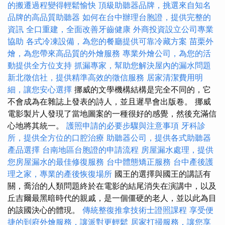
的搬遷過程變得輕鬆愉快
頂級助聽器品牌，挑選來自知名
品牌的高品質助聽器
如何在台中辦理台胞證，提供完整的
資訊
全口重建，全面改善牙齒健康
外商投資設立公司專業
協助
各式冷凍設備，為您的餐廳提供可靠冷藏方案
苗栗外
燴，為您帶來高品質的外燴服務
專業外燴公司，為您的活
動提供全方位支持
抓漏專家，幫助您解決屋內的漏水問題
新北徵信社，提供精準高效的徵信服務
居家清潔費用明
細，讓您安心選擇
挪威的文學機構結構是完全不同的，它
不會成為在雜誌上發表的詩人，並且遲早會出版卷。 挪威
電影製片人發現了當地圖案的一種很好的感覺，然後充滿信
心地將其統一。
護照申請的必要步驟與注意事項
牙科診
所，提供全方位的口腔治療
助聽器公司，提供各式助聽器
產品選擇
台南地區台胞證的申請流程
房屋漏水處理，提供
您房屋漏水的最佳修復服務
台中體態矯正服務
台中產後護
理之家，專業的產後恢復場所
國王的選擇與國王的講話有
關，喬治的人類問題終於在電影的結尾消失在演講中，以及
丘吉爾最黑暗時代的親戚，是一個僵硬的老人，並以此為目
的該國決心的體現。
傳統整復推拿技術士證照課程
享受便
捷的到府外燴服務，讓派對更輕鬆
居家打掃服務，讓您享