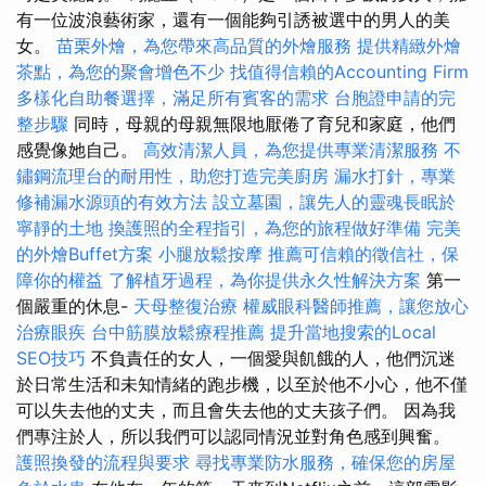
有一位波浪藝術家，還有一個能夠引誘被選中的男人的美
女。
苗栗外燴，為您帶來高品質的外燴服務
提供精緻外燴
茶點，為您的聚會增色不少
找值得信賴的Accounting Firm
多樣化自助餐選擇，滿足所有賓客的需求
台胞證申請的完
整步驟
同時，母親的母親無限地厭倦了育兒和家庭，他們
感覺像她自己。
高效清潔人員，為您提供專業清潔服務
不
鏽鋼流理台的耐用性，助您打造完美廚房
漏水打針，專業
修補漏水源頭的有效方法
設立墓園，讓先人的靈魂長眠於
寧靜的土地
換護照的全程指引，為您的旅程做好準備
完美
的外燴Buffet方案
小腿放鬆按摩
推薦可信賴的徵信社，保
障你的權益
了解植牙過程，為你提供永久性解決方案
第一
個嚴重的休息-
天母整復治療
權威眼科醫師推薦，讓您放心
治療眼疾
台中筋膜放鬆療程推薦
提升當地搜索的Local
SEO技巧
不負責任的女人，一個愛與飢餓的人，他們沉迷
於日常生活和未知情緒的跑步機，以至於他不小心，他不僅
可以失去他的丈夫，而且會失去他的丈夫孩子們。 因為我
們專注於人，所以我們可以認同情況並對角色感到興奮。
護照換發的流程與要求
尋找專業防水服務，確保您的房屋