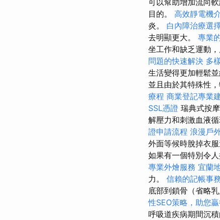
可以幫助增加流向軟
目的。
高效靜電機
炎。
白內障治療選
去明顯更大。
專業
坐工作和缺乏運動，
問題的快速解決
多
生活變得更加輕鬆並
並且由於其特殊性
療程
商業登記專業
SSL憑證
瑞典式按摩
解壓力和刺激血液
證申請流程
浪漫戶
外面等候時脫掉衣
如果有一個特別令人
專業外燴服務
宜蘭
力。
信賴的記帳事
底部到鎖骨（省略乳
性SEO策略，助您
呼吸道疾病期間沉積