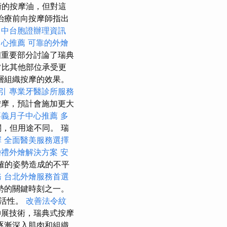
術的按摩油，但對這
治療前向按摩師指出
台中台胞證辦理資訊
中心推薦
可靠的外燴
重要部分討論了瑞典
常比其他部位承受更
層組織按摩的效果。
引
專業牙醫診所服務
按摩，預計會施加更大
嘉義月子中心推薦
多
，但用途不同。 瑞
擇
全面醫美服務選擇
婚禮外燴解決方案
安
確的姿勢造成的不平
務
台北外燴服務首選
勢的關鍵時刻之一。
靈活性。
改善法令紋
展技術，瑞典式按摩
逐漸深入肌肉和組織