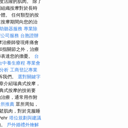
度活躍的肌肉。 除了
層組織按摩對於長時
體。 任何類型的按
在按摩期間向您的治
助聽器服務
專業除
潔公司服務
台胞證辦
摩治療師發現疼痛會
和指關節之外，治療
師表達您的擔憂。
台
台中養生療程
專業會
分析
工商登記專業
訴我們。
選對關鍵字
章介紹瑞典式按摩，
典式按摩的技術要
物治療，通常用作附
診所推薦
眾所周知，
鬆肌肉，對於克服睡
ehr
塔位規劃與建議
的。
戶外婚禮外燴解