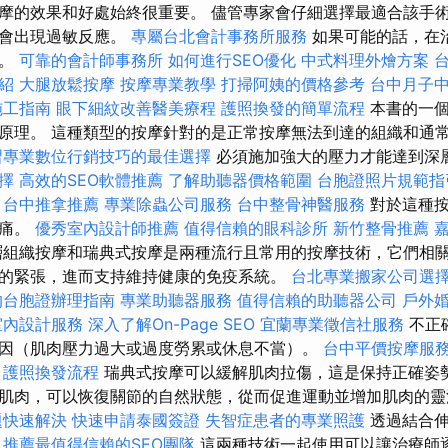
摩的效果和好處始終很重要。 儘管專家會仔細選擇最適合該手
能會出現過敏反應。
專屬台北會計事務所服務
如果可能的話，在
的。
可靠的會計師事務所
如何進行SEO優化
中式料理外燴方案
紹
大腿放鬆按摩
按摩專業教學
打掃阿姨的價格參考
台中月子
施工指南
眼下細紋改善醫美療程
護照換發的簡單流程
本書的一個
原理。 這種類型的按摩針對的是正常按摩無法到達的組織和通
習專業數位行銷技巧的最佳選擇
必須施加強大的壓力才能達到深
擇
高效的SEO軟體推薦
了解助聽器價格範圍
台胞證照片規範指
台中推拿推薦
專業除蟲公司服務
台中整骨神醫服務
對於這種
疼痛。
優秀室內設計師推薦
值得信賴的眼科診所
新竹整骨推薦
組織按摩和瑞典式按摩是兩種流行且常用的按摩技術，它們相關
的緊張，進而支持維持健康的免疫系統。
台北專業搬家公司選
的台胞證辦理指南
專業助聽器服務
值得信賴的助聽器公司
戶外
室內設計服務
深入了解On-Page SEO
宜蘭專業徵信社服務
不正
因（肌肉壓力過大或過度勞累或休息不當）。
台中平價按摩服
護照換發流程
瑞典式按摩可以緩解肌肉拉傷，這是保持正確姿
肌肉，可以恢復關節的自然狀態，從而促進運動並增加肌肉的
題快速解決
快速申請泰國簽證
失智症患者的專業照護
透過結合伸
。
推薦最值得信賴的SEO團隊
這兩種技術一起使用可以讓治療師