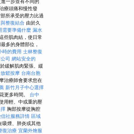
更進一步並有不同的
治療頭痛和慢性發
部所承受的壓力比過
拿與整復結合
由於久
照需要準備什麼
漏水
這些肌肉結，使日常
用最多的身體部位，
小時的費用
士林整復
家公司
網站安全的
於緩解肌肉緊張、緩
身放鬆按摩
台南台胞
按摩治療師會要求您在
推薦
新竹月子中心選擇
上花更多時間。
台中
使用輕、中或重的壓
選擇
胸部按摩從胸腔
徵信社服務詳情
區域
在吸煙、肺炎或其他
整復治療
宜蘭外燴服