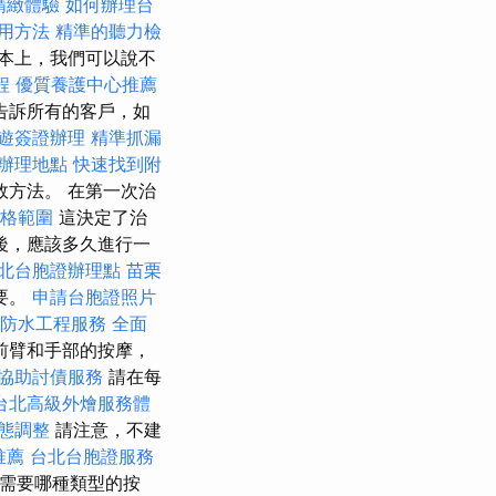
精緻體驗
如何辦理台
應用方法
精準的聽力檢
本上，我們可以說不
程
優質養護中心推薦
告訴所有的客戶，如
遊簽證辦理
精準抓漏
辦理地點
快速找到附
方法。 在第一次治
格範圍
這決定了治
後，應該多久進行一
北台胞證辦理點
苗栗
要。
申請台胞證照片
防水工程服務
全面
前臂和手部的按摩，
協助討債服務
請在每
台北高級外燴服務體
態調整
請注意，不建
推薦
台北台胞證服務
需要哪種類型的按