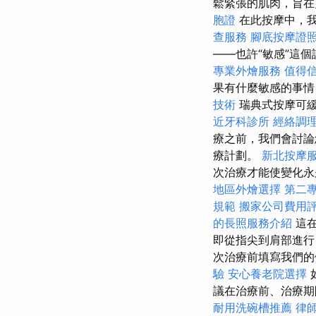
鬆緊張的肌肉，旨在
胞證
在此按摩中，
查服務
腳底按摩證
——也許“敏感”這
專業外燴服務
值得
果有什麼敏感的事
技術
瑞典式按摩可
近牙科診所
經絡調
療之前，我們會討
療計劃。
新北按摩
次治療才能使變化
地區外燴選擇
第二
規範
搬家公司費用
的長照服務介紹
這在
即從指尖到肩部進
次治療前填寫我們的
驗
安心養老院選擇
議在治療前、治療
耐用洗碗槽推薦
律