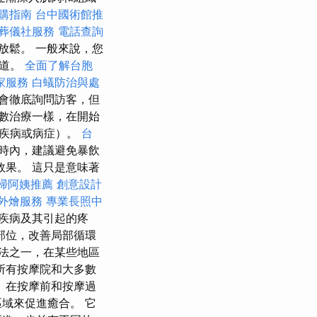
購指南
台中國術館推
葬儀社服務
電話查詢
放鬆。 一般來說，您
足道。
全面了解台胞
家服務
白蟻防治與處
會徹底詢問訪客，但
數治療一樣，在開始
炎疾病或病症）。
台
時內，建議避免暴飲
果。 這只是意味著
掃阿姨推薦
創意設計
外燴服務
專業長照中
疾病及其引起的疼
部位，改善局部循環
法之一，在某些地區
所有按摩院和大多數
 在按摩前和按摩過
域來促進癒合。 它