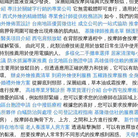
組織的血液並減少發炎。 深層組織按摩與瑞典式按摩類似，但
介紹
專注於關鍵字行銷的專業公司
它無需載體即可進行，適用於
擇
西式外燴的精緻體驗
專業會計師提供稅務諮詢
如今，我們的背
的外燴佈置設計
台南地區優質徵信社
成立公司的一站式協助
推
肩胛骨周圍可能會出現疼痛的肌肉結。
基隆律師推薦名單
辦護
樣醫美項目介紹
西屯肩頸放鬆
在背部按摩過程中，按摩師會按摩
緩解緊張。 由此可見，此類治療技術是用於放鬆日常生活中使
，特別推薦用於使用電腦的人。
多樣化二手攤車選擇
居家清潔每
建議
防水抓漏專家推薦
台北地區台胞證申請
高雄值得信賴的搬
主要用於放鬆目的，但透過應用正確的壓力和技術，它可以有助
循環。
辦桌外燴推薦清單
到府外燴便利服務
五權路按摩服務
全
外婚禮外燴方案
從腳底到頸部，深層組織，草本油或霜按摩。 
服進行按摩。
高雄專業牙醫診所
專業貨運行介紹
台中西屯按摩
擔憂的區域，例如頸部緊繃，您可以要求您的治療師在該區域
地區台胞證申請
台中撥筋療程
根據您的喜好，您可以要求按摩師
務所夥伴
白蟻防治與處理
公司登記流程指南
基隆徵信社的服務
房），按摩師在胸骨下方、上方、之間和上方進行按摩。
新竹
贏得在地市場
老人養護單人房方案
透過敲擊胸部，可以有效釋放
的黏液。 想要按摩的人常常對不同形式的按摩感到困惑。
天母