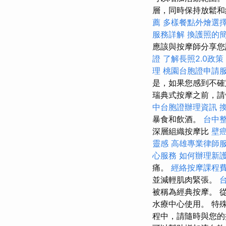
層，同時保持放鬆
薦
多樣餐點外燴選
服務詳解
換護照的
應該與按摩師分享您
證
了解長照2.0政策
理
桃園台胞證申請
是，如果您感到不
瑞典式按摩之前，請
中台胞證辦理資訊
暴食和飲酒。
台中
深層組織按摩比
壁
靈感
高雄專業律師
心服務
如何辦理新
痛。
經絡按摩課程
並減輕肌肉緊張。
被稱為經典按摩。 
水療中心使用。 特
程中，請隨時與您的