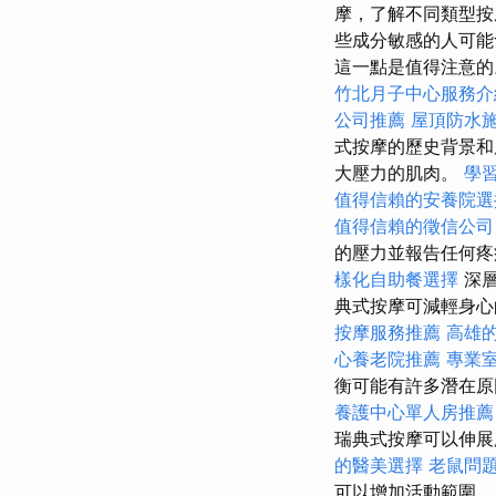
摩，了解不同類型按
些成分敏感的人可
這一點是值得注意
竹北月子中心服務介
公司推薦
屋頂防水
式按摩的歷史背景和
大壓力的肌肉。
學
值得信賴的安養院選
值得信賴的徵信公司
的壓力並報告任何
樣化自助餐選擇
深層
典式按摩可減輕身心
按摩服務推薦
高雄
心養老院推薦
專業
衡可能有許多潛在原
養護中心單人房推薦
瑞典式按摩可以伸展
的醫美選擇
老鼠問
可以增加活動範圍