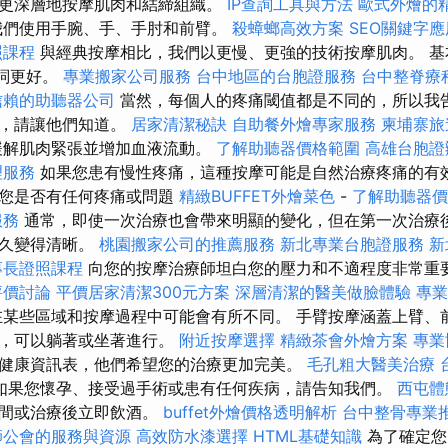
更深層地按摩肌肉和結締組織。
IP查詢工具與方法
歐式外燴的
我們使用手腕、手、手肘和前臂。
殺蟑螂高效方案
SEO關鍵字
照課程
與經典按摩相比，我們以更慢、更強的技術按摩肌肉。 基
個詞更好。
專業搬家公司服務
台中地區的台胞證服務
台中整脊療
信賴的助聽器公司
當然，每個人的疼痛閾值都是不同的，所以我
情，請讓他們知道。
居家清潔秘訣
自助餐外燴專家服務
柬埔寨旅
緩解肌肉緊張並增加血液流動。
了解助聽器價格範圍
高雄台胞證
理服務
如果您患有慢性疼痛，這種按摩可能是自然治療疼痛的有效
論您是否有任何疼痛或問題
精緻BUFFET外燴菜色
-
了解助聽器價
服務
通常，即使一次治療也會帶來明顯的變化，但在第一次治療
永久變得清晰。
桃園搬家公司的推薦服務
新北專業台胞證服務
新
專長證照課程
向您的按摩治療師坦白您的壓力和不適程度非常重
評價討論
平價居家清潔300元方案
深層清潔的醫美做臉體驗
專業
某些區域和按摩過程中可能會有所不同。 手臂按摩涵蓋上臂、
行，可以躺著或坐著進行。
附近按摩選擇
精緻茶會外燴方案
專業
健康資訊表，他們希望您的治療更加完美。
毛孔粗大醫美治療
如果您懷孕、接受過手術或患有任何疾病，請告知我們。
西屯體
期間或治療後立即飲酒。
buffet外燴價格透明解析
台中整骨專業
師公會的服務與資源
高效防水漆選擇
HTML基礎知識
為了確定您