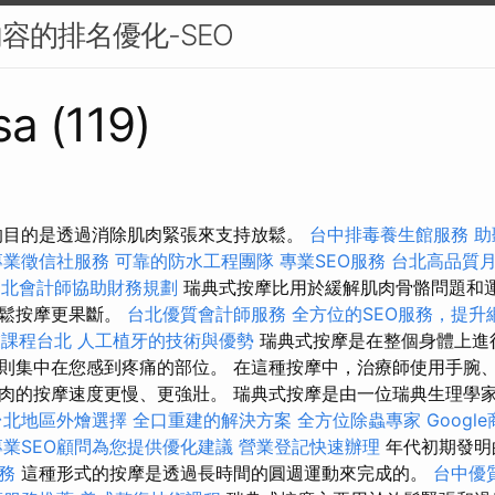
內容的排名優化-SEO
sa (119)
的目的是透過消除肌肉緊張來支持放鬆。
台中排毒養生館服務
助
專業徵信社服務
可靠的防水工程團隊
專業SEO服務
台北高品質
台北會計師協助財務規劃
瑞典式按摩比用於緩解肌肉骨骼問題和
放鬆按摩更果斷。
台北優質會計師服務
全方位的SEO服務，提升
業課程台北
人工植牙的技術與優勢
瑞典式按摩是在整個身體上進
則集中在您感到疼痛的部位。 在這種按摩中，治療師使用手腕
的按摩速度更慢、更強壯。 瑞典式按摩是由一位瑞典生理學家在 1
台北地區外燴選擇
全口重建的解決方案
全方位除蟲專家
Goog
專業SEO顧問為您提供優化建議
營業登記快速辦理
年代初期發明
務
這種形式的按摩是透過長時間的圓週運動來完成的。
台中優