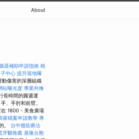
About
聽器補助申請指南
桃
月子中心
提升當地曝
運動傷害的深層組織
網站曝光度
專業外燴
行長時間的圓週運
、手、手肘和前臂。
800 - 美食廣場
le商家檔案申請教學
專
的。
台中撥筋療法
質牙醫推薦
基隆台胞