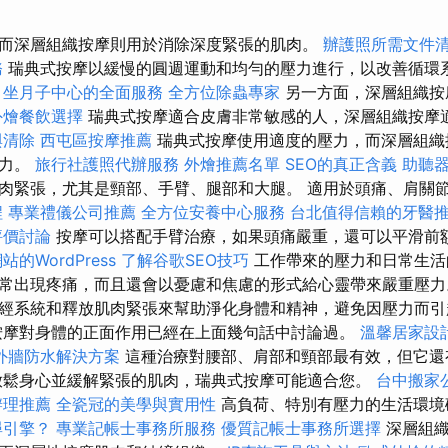
而深層組織按摩則用於消除深度緊張的肌肉。
辦護照所需文件
務
瑞典式按摩以緩慢的圓週運動和均勻的壓力進行，以改善循環
坐月子中心的全面服務
全方位除蟲專家
另一方面，深層組織按
外燴餐飲選擇
瑞典式按摩適合皮膚非常敏感的人，深層組織按摩
與清除
西屯區按摩推薦
瑞典式按摩使用適度的壓力，而深層組織
壓力。
旅行社護照代辦服務
外燴推薦名單
SEO的真正含義
助聽
肉緊張，尤其是頸部、手臂、腿部和大腿。 適用於頭痛、肩關
程
專業禮儀公司推薦
全方位安養中心服務
台北值得信賴的牙醫
評價討論
按摩可以搭配手臂治療，如果頭痛嚴重，還可以平滑前
的WordPress
了解谷歌SEO技巧
工作帶來的壓力和日常生活
常出現疼痛，而且還會以憂慮和焦慮的形式給心靈帶來嚴重壓
經系統和釋放肌肉緊張來幫助淨化身體和精神，避免因壓力而
按摩對身體的正面作用已經在上面幾句話中討論過。
溫馨居家設
外牆防水解決方案
這種治療對腰部、肩部和頸部最有效，但它還
放鬆身心並緩解緊張的肌肉，瑞典式按摩可能適合您。
台中搬家
辦理推薦
全瓷冠的美學與實用性
高負荷、特別有壓力的生活環境
尋引擎？
專業記帳士事務所服務
優質記帳士事務所選擇
深層組織