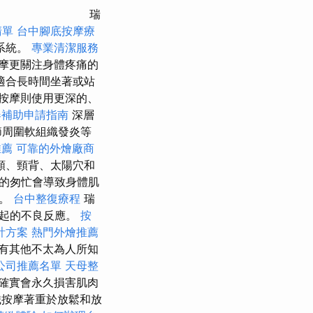
瑞
清單
台中腳底按摩療
系統。
專業清潔服務
摩更關注身體疼痛的
適合長時間坐著或站
按摩則使用更深的、
器補助申請指南
深層
節周圍軟組織發炎等
推薦
可靠的外燴廠商
額、頸背、太陽穴和
的匆忙會導致身體肌
力。
台中整復療程
瑞
引起的不良反應。
按
計方案
熱門外燴推薦
有其他不太為人所知
公司推薦名單
天母整
確實會永久損害肌肉
按摩著重於放鬆和放