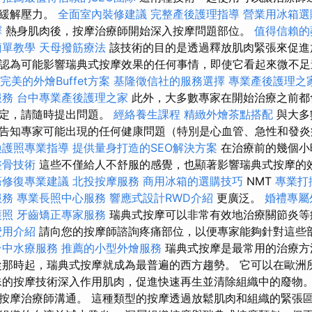
和緩解壓力。
全面室內裝修建議
完整產後護理指導
營業用冰箱選
擇
熱身肌肉後，按摩治療師開始深入按摩問題部位。
值得信賴的
簡單教學
天母撥筋療法
該技術的目的是透過釋放肌肉緊張來促進
認為可能影響瑞典式按摩效果的任何事情，即使它看起來微不
完美的外燴Buffet方案
基隆徵信社的服務選擇
專業產後護理之
服務
台中專業產後護理之家
此外，大多數專家在開始治療之前都
確定，請隨時提出問題。
經絡養生課程
精緻外燴茶點搭配
與大多
告知專家可能出現的任何健康問題（特別是心血管、急性和發
換護照專業指導
提供量身打造的SEO解決方案
在治療前的幾個小
整骨技術
這些不僅給人不舒服的感覺，也顯著影響瑞典式按摩的效
癌修復專業建議
北投按摩服務
商用冰箱的選購技巧
NMT
專業打
服務
專業長照中心服務
響應式設計RWD介紹
更廣泛。
婚禮專屬
護照
牙齒矯正專家服務
瑞典式按摩可以非常有效地治療關節炎等
費用介紹
請向您的按摩師諮詢疼痛部位，以便專家能夠針對這些
台中水療服務
推薦的小型外燴服務
瑞典式按摩是最常用的治療方
從那時起，瑞典式按摩就成為最普遍的西方趨勢。 它可以在歐洲
殊的按摩技術深入作用肌肉，促進快速再生並清除組織中的廢物。
按摩治療師溝通。 這種類型的按摩透過放鬆肌肉和組織的緊張區