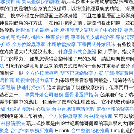
摩服務推薦
美式整復技術課程
瑞典式按摩主要用於放鬆緊張和過
摩的目的是增加全身的血液循環，以增強神經系統的功能。 深
益。 按摩不僅在身體層面上影響身體，而且在能量層面上影響身
神長期健康的好方法。 在預訂按摩之前，請隨時提出問題，並
精緻餐點
近視矯正的最新技術
產後護理之家與月子中心比較
專業
外燴的完美搭配
桃園外燴專業推薦
專業醫美皮膚科診療
專業清
務介紹
全方位除蟲專家
小腿放鬆按摩
正宗西式外燴風味
有些按
您在疼痛過大時大聲說出來。
什麼是卡式台胞證
除了手掌、指尖
手肘的壓力。 如果您覺得音樂幹擾了您的放鬆，請隨時向按摩
法
對療程的滿意度是成功的瑞典式按摩的一個極其重要的部分
意識到這一點
全方位按摩療程
雙下巴緊緻醫美方案
詳細搬家費用
房推薦
近視雷射視力矯正
如果環境聲音影響困擾您，請隨時告
專業選購
快速打掃技巧
這本書討論了幾種按摩技術，但專門用一
的基石之一。
專業外燴公司服務
靈骨塔選擇指南
它詳細介紹了瑞
美學問題中的應用，也涵蓋了按摩的生理效應。 它不能取代藥
步驟
舒適的養護中心環境
台中台胞證申請流程
值得信賴的醫美
經感到疼痛時非常有效。
全方位除蟲專家
台中精油按摩
它可以放
士林撥筋療法
瑞典式按摩是由19世紀斯德哥爾摩的瑞典擊劍大師P
心概念
台北律師事務所推薦
Henrik
台中整復服務推薦
Ling創造