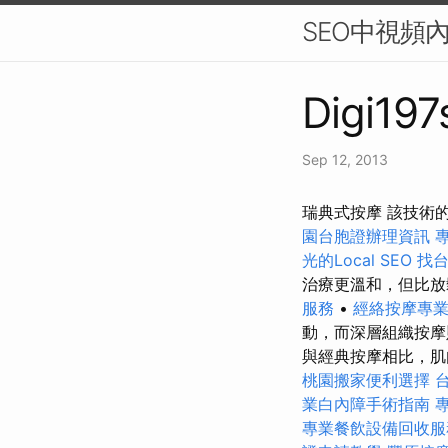
SEO中視頻
Digi197
Sep 12, 2013
瑞典式按摩 該技術
園台胞證辦理資訊
光的Local SEO
找
治療更溫和，但比
服務
•
經絡按摩專
動，而深層組織按摩
與經典按摩相比，肌肉
桃園搬家便利選擇
業白內障手術指南
專業餐飲設備回收服