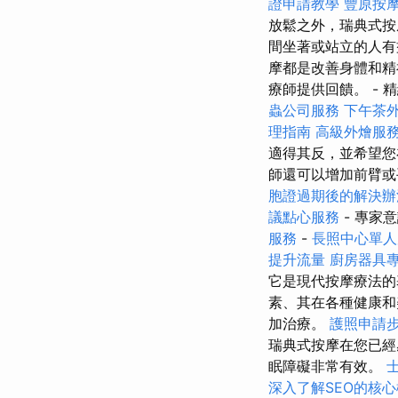
證申請教學
豐原按
放鬆之外，瑞典式按
間坐著或站立的人有
摩都是改善身體和精
療師提供回饋。 - 
蟲公司服務
下午茶
理指南
高級外燴服
適得其反，並希望
師還可以增加前臂或
胞證過期後的解決辦
議點心服務
- 專家
服務
-
長照中心單人
提升流量
廚房器具
它是現代按摩療法
素、其在各種健康和
加治療。
護照申請
瑞典式按摩在您已
眠障礙非常有效。
深入了解SEO的核