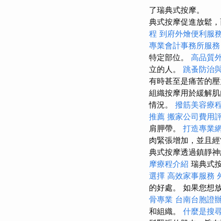
了瑞典式按摩。
典式按摩促進放鬆，
程
到府外燴便利服
專業會計事務所服務
特定部位。
高品質
立的人。
跳蚤防治
有時甚至是痛苦的
組織按摩用於緩解肌
情況。
撥筋美容療
推薦
搬家公司費用
肩胛帶。
打造專業網站
肉緊張增加，並且經
典式按摩透過鎮靜神
摩療程介紹
瑞典式
選擇
高效家事服務
的好處。 如果您想
骨專業
台南台胞證
和組織。
什麼是搜