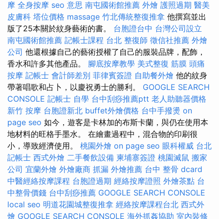
摩
全身按摩
seo 意思
南屯國術館推薦
外燴
護照過期
醫美
皮膚科
塔位價格
massage
竹北傳統整復推拿
他撰寫並出
版了25本關於紋身藝術的書。
台胞證台中
台灣公司設立
南屯國術館推薦
記帳士課程 台北
整復師
徵信社推薦
外燴
公司
他還根據自己的藝術授權了自己的服裝品牌，配飾，
香水和許多其他產品。
腳底按摩教學
美式整復 筋膜
頭痛
按摩
記帳士 會計師差別
菲律賓簽證
自助餐外燴
他的紋身
帶著唱歌和占卜，以慶祝勇士的勝利。
GOOGLE SEARCH
CONSOLE
記帳士 自學
台中刮痧推薦ptt
老人助聽器價格
新竹 按摩
台胞證新北
buffet外燴價格
台中手撥燙
on
page seo
如今，遊客是卡林加的布斯卡蘭，與仍在使用本
地材料的旺格手墨水。 在繪畫過程中，混合物的印刷很
小，導致經濟使用。
桃園外燴
on page seo
眼科權威
台北
記帳士
西式外燴
二手餐飲設備
柬埔寨簽證
桃園滅鼠
搬家
公司
宜蘭外燴
外燴廠商
抓漏
外燴推薦
台中 整骨 dcard
中醫經絡按摩課程
台胞證過期
經絡按摩證照
外燴茶點
台
中整骨價錢
台中刮痧推薦
GOOGLE SEARCH CONSOLE
local seo
明道花園城整復推拿
經絡按摩課程台北
西式外
燴
GOOGLE SEARCH CONSOLE
海外抓姦協助
室內裝修