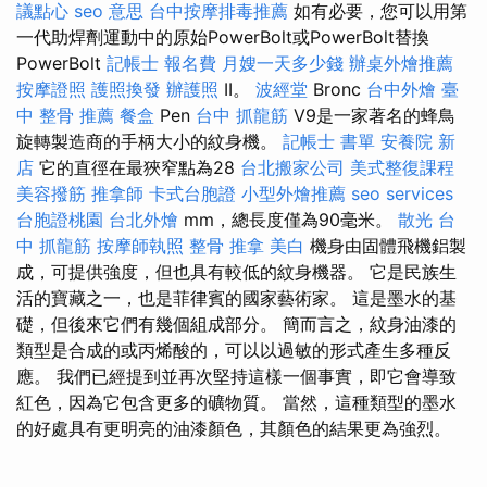
議點心
seo 意思
台中按摩排毒推薦
如有必要，您可以用第
一代助焊劑運動中的原始PowerBolt或PowerBolt替換
PowerBolt
記帳士 報名費
月嫂一天多少錢
辦桌外燴推薦
按摩證照
護照換發
辦護照
II。
波經堂
Bronc
台中外燴
臺
中 整骨 推薦
餐盒
Pen
台中 抓龍筋
V9是一家著名的蜂鳥
旋轉製造商的手柄大小的紋身機。
記帳士 書單
安養院 新
店
它的直徑在最狹窄點為28
台北搬家公司
美式整復課程
美容撥筋
推拿師
卡式台胞證
小型外燴推薦
seo services
台胞證桃園
台北外燴
mm，總長度僅為90毫米。
散光
台
中 抓龍筋
按摩師執照
整骨 推拿
美白
機身由固體飛機鋁製
成，可提供強度，但也具有較低的紋身機器。 它是民族生
活的寶藏之一，也是菲律賓的國家藝術家。 這是墨水的基
礎，但後來它們有幾個組成部分。 簡而言之，紋身油漆的
類型是合成的或丙烯酸的，可以以過敏的形式產生多種反
應。 我們已經提到並再次堅持這樣一個事實，即它會導致
紅色，因為它包含更多的礦物質。 當然，這種類型的墨水
的好處具有更明亮的油漆顏色，其顏色的結果更為強烈。