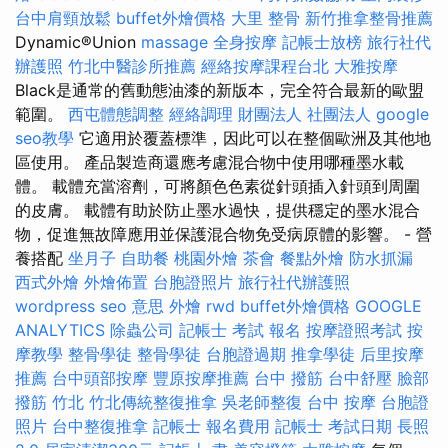
台中肩頸放鬆
buffet外燴價格
大里 整骨
新竹推拿整骨推薦
Dynamic®Union
massage
全身按摩
記帳士放榜
旅行社代
辦護照
竹北中醫診所推薦
經絡按摩課程台北
大雅按摩
Black是通常的舊動態油漆的新版本，完全符合最新的歐盟
範圍。
西屯體態調整
經絡調理
財團法人 社團法人
google
seo教學
它適用於覆蓋標準，因此可以在整個歐洲及其他地
區使用。 產品製造商還應考慮混合物中使用哪種墨水載
體。 載體充當溶劑，可將顏色色素從針頭插入針頭到周圍
的皮膚。 載體有助於防止墨水過快，提供穩定的墨水混合
物，促進無故障應用並保護混合物免受病原體的影響。 - 營
養搭配
坐月子
自助餐
桃園外燴
茶會
餐點外燴
防水抓漏
西式外燴
外燴佈置
台胞證照片
旅行社代辦護照
wordpress
seo 意思
外燴
rwd
buffet外燴價格
GOOGLE
ANALYTICS
除蟲公司
記帳士 考試 報名
按摩證照考試
按
摩教學
整骨學徒
整骨學徒
台胞證過期
推拿學徒
后里按摩
推薦
台中頭部按摩
豐原按摩推薦
台中 撥筋
台中舒壓
臉部
撥筋 竹北
竹北傳統整復推拿
吳老師整復
台中 按摩
台胞證
照片
台中整復推拿
記帳士 報名費用
記帳士 考試日期
長照