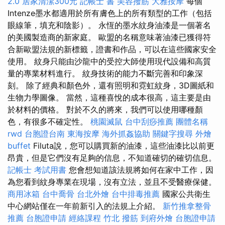
2.0
居家清潔300元
記帳士 書
美容撥筋
大雅按摩
每個
Intenze墨水都適用於所有膚色上的所有類型的工作（包括
眼線筆，填充和陰影）。 永恆的墨水紋身油漆是一個著名
的美國製造商的新家庭。 歐盟的名稱意味著油漆已獲得符
合新歐盟法規的新標籤，證書和作品，可以在這些國家安全
使用。 紋身只能由沙龍中的受控大師使用現代設備和高質
量的專業材料進行。 紋身技術的能力不斷完善和印象深
刻。 除了經典和顏色外，還有照明和霓虹紋身，3D圖紙和
生物力學圖像。 當然，這種喜悅的成本很高，這主要是由
於材料的價格。 對於不久的將來，我們可以使用哪種顏
色，有很多不確定性。
桃園滅鼠
台中刮痧推薦
團體名稱
rwd
台胞證台南
東海按摩
海外抓姦協助
關鍵字搜尋
外燴
buffet
Filuta說，您可以購買新的油漆，這些油漆比以前更
昂貴，但是它們沒有足夠的信息，不知道確切的確切信息。
記帳士 考試用書
您會想知道該法規將如何在家中工作，因
為您看到紋身專業在現場，沒有立法，並且不受醫療保健。
商用冰箱
台中喬骨
台北外燴
台中排毒推薦
國家公共衛生
中心網站僅在一年前新引入的法規上介紹。
新竹推拿整骨
推薦
台胞證申請
經絡課程
竹北 撥筋
到府外燴
台胞證申請