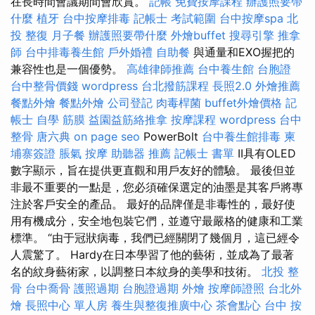
在長時間會議期間會欣賞。
記帳
免費按摩課程
辦護照要帶
什麼
植牙
台中按摩排毒
記帳士 考試範圍
台中按摩spa
北
投 整復
月子餐
辦護照要帶什麼
外燴buffet
搜尋引擎
推拿
師
台中排毒養生館
戶外婚禮
自助餐
與通量和EXO握把的
兼容性也是一個優勢。
高雄律師推薦
台中養生館
台胞證
台中整骨價錢
wordpress
台北撥筋課程
長照2.0
外燴推薦
餐點外燴
餐點外燴
公司登記
肉毒桿菌
buffet外燴價格
記
帳士 自學
筋膜
益園益筋絡推拿
按摩課程
wordpress
台中
整骨
唐六典
on page seo
PowerBolt
台中養生館排毒
柬
埔寨簽證
脹氣 按摩
助聽器 推薦
記帳士 書單
II具有OLED
數字顯示，旨在提供更直觀和用戶友好的體驗。 最後但並
非最不重要的一點是，您必須確保選定的油墨是其客戶將專
注於客戶安全的產品。 最好的品牌僅是非毒性的，最好使
用有機成分，安全地包裝它們，並遵守最嚴格的健康和工業
標準。 “由于冠狀病毒，我們已經關閉了幾個月，這已經令
人震驚了。 Hardy在日本學習了他的藝術，並成為了最著
名的紋身藝術家，以調整日本紋身的美學和技術。
北投 整
骨
台中喬骨
護照過期
台胞證過期
外燴
按摩師證照
台北外
燴
長照中心 單人房
養生與整復推廣中心
茶會點心
台中 按