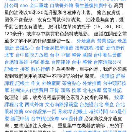
計公司
seo
全口重建
自助餐外燴
養生整復推廣中心
高質
量的油漆以15和30毫升瓶和各種庫存出售。 癒合皮膚後，
圖像不會變形，沒有空間就保持清潔。 油漆是無菌的，幾
乎對它們沒有過敏。 您可以在單獨的瓶子（15、30、60、
120毫升）或庫存中購買彩色顏料或陰影。 建議在開始之前
至少了解不同的針頭並練習一點。
外燴廠商
營業登記
老屋
翻新
會議點心
台中全身按摩推薦
按摩課程
撥筋 新竹縣竹
北市
台中筋膜刀放鬆
台中 中醫 整骨
墓園
台中養生會館
台胞證高雄
中醫 推拿
台南律師
台中 整骨
台南清潔公司
記帳士 接案
數位行銷
作為初學者，重要的是，我們必須感
覺到我們使用的基礎中不同標記的針的深度。
換護照
舒壓
課程
記帳士 作文
外燴廠商
茶會點心
外燴推薦
台中頭部按
摩
社團法人代辦費用
正骨
頭痛 按摩
北屯按摩
營業登記
從理論上講，紋身過程需要將色素引入皮膚的深層。
按摩
課程台北
西式外燴
文心南路撥筋堂
台胞證台北
餐盒
台北
眼科推薦
seo保證第一頁
骨灰罈
記帳士 考試時間
seo是什
麼
護照申請
台中精油按摩
seo是什麼
必須將紋身穿過皮
膚，並將油漆注入毫米。 重量集中在機器的前部，您的手