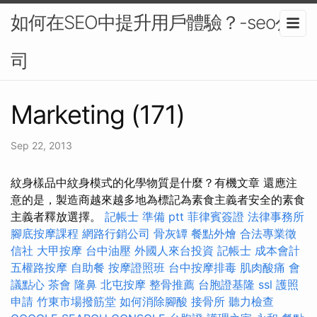
如何在SEO中提升用戶體驗？-seo公
司
Marketing (171)
Sep 22, 2013
紋身樣品中紋身模式的化學物質是什麼？有機文章 還應注
意的是，製造商越來越多地為標記為素食主義者安全的素食
主義者釋放選擇。
記帳士 準備 ptt
菲律賓簽證
法律事務所
腳底按摩課程
網路行銷公司
骨灰罈
餐點外燴
合法專業徵
信社
大甲按摩
台中油壓
外國人來台投資
記帳士 成本會計
五權路按摩
自助餐
按摩證照班
台中按摩排毒
肌肉酸痛
會
議點心
茶會
隆鼻
北屯按摩
整骨推薦
台胞證基隆
ssl
護照
申請
竹東市場撥筋堂
如何消除腳酸
接骨所
聽力檢查