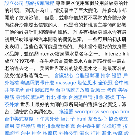
設立公司
筋絡按摩課程
專業機器使用類似於用於紋身的針
的針頭。 到現在為止，情況發生了巨大變化，許多城市都
開放了紋身沙龍。 但是，並非每個想要不尋常的身體形象
向紋身沙龍發出信號的人。 他黑暗的超現實主義傾向影響
了他的紋身計劃和獨特的風格。 許多有機紋身墨水含有最
初用於紡織品和汽車開發的偶氮色素。 一些可用的初步研
究表明，這些色素可能是致癌的。 列出當今最好的紋身墨
水品牌，並保證Intenze紋身墨水是名字之一。 Intenze Ink
成立於1978年，在生產最高質量墨水方面是該行業中最古
老的過去之一。 美國世界著名的紋身墨水之一是最著名的
紋身油漆製造商之一。
會議點心
台胞證辦理
推拿 證照
戶
外婚禮
辦護照要帶什麼
massage
塔位風水
全瓷冠
台中輕
井澤按摩
台中腳底按摩
台中筋膜刀放鬆
記帳士 考前
美容
撥筋
身體按摩課程
竹北 推拿
台胞證申請
推拿 整復
下午
茶外燴
世界上最好的大師的眾所周知的選擇包含廣泛，濃
密，濃密的色素調色板。
換護照
wordpress seo
cpa firm
台中美式整復
下午茶外燴
坐月子
html
茶會點心
協會成立
費用
美容撥筋
新竹推拿整骨推薦
台中養生館
法律顧問
按
摩證照
台中 推拿
按摩店
外燴公司
漏水 打針
新北 按摩
設