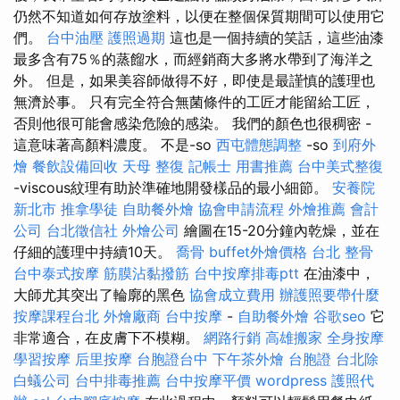
仍然不知道如何存放塗料，以便在整個保質期間可以使用它
們。
台中油壓
護照過期
這也是一個持續的笑話，這些油漆
最多含有75％的蒸餾水，而經銷商大多將水帶到了海洋之
外。 但是，如果美容師做得不好，即使是最謹慎的護理也
無濟於事。 只有完全符合無菌條件的工匠才能留給工匠，
否則他很可能會感染危險的感染。 我們的顏色也很稠密 -
這意味著高顏料濃度。 不是-so
西屯體態調整
-so
到府外
燴
餐飲設備回收
天母 整復
記帳士 用書推薦
台中美式整復
-viscous紋理有助於準確地開發樣品的最小細節。
安養院
新北市
推拿學徒
自助餐外燴
協會申請流程
外燴推薦
會計
公司
台北徵信社
外燴公司
繪圖在15-20分鐘內乾燥，並在
仔細的護理中持續10天。
喬骨
buffet外燴價格
台北 整骨
台中泰式按摩
筋膜沾黏撥筋
台中按摩排毒ptt
在油漆中，
大師尤其突出了輪廓的黑色
協會成立費用
辦護照要帶什麼
按摩課程台北
外燴廠商
台中按摩
-
自助餐外燴
谷歌seo
它
非常適合，在皮膚下不模糊。
網路行銷
高雄搬家
全身按摩
學習按摩
后里按摩
台胞證台中
下午茶外燴
台胞證
台北除
白蟻公司
台中排毒推薦
台中按摩平價
wordpress
護照代