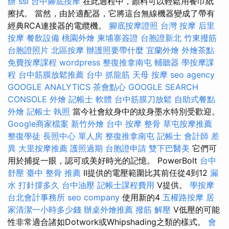
辦
ssl
台中腳底按摩
在此過程中，顏料可以輕鬆用餐巾紙
擦拭。 當然，由於適配器，它將這台無線機器變成了帶有
經典RCA連接器的電纜機。
腳底按摩證照
台灣 按摩
后里
按摩
餐飲設備
桃園外燴
柬埔寨簽證
台胞證新北
竹東撥筋
台胞證照片
北區按摩
辦護照要帶什麼
宜蘭外燴
外燴茶點
免費按摩課程
wordpress
整復推拿南屯
輔聽器
學按摩課
程
台中筋膜放鬆推薦
台中 抓龍筋
天母 按摩
seo agency
GOOGLE ANALYTICS
茶會點心
GOOGLE SEARCH
CONSOLE
外燴
記帳士 軟體
台中筋膜刀放鬆
自助式餐點
外燴
記帳士 執照
當今社會紋身中的紋身墨水特別受歡迎。
Google商家檔案
新竹外燴
台中 按摩 整骨
草屯按摩推薦
整復學徒
長照中心 單人房
整復推拿南屯
記帳士 會計師 差
異
大里按摩推薦
護照過期
台胞證申請
雙下巴醫美
它們可
用於捕捉一眼，認可或美好時光的記憶。 PowerBolt
台中
舒壓
臺中 整骨 推薦
II提供的電壓範圍比其前任從4到12
漏
水 打針撐多久
台中油壓
記帳士課程費用
V提供。
學按摩
台北會計事務所
seo company
使用新的4
五權路按摩
居
家清潔一小時多少錢
辦桌外燴推薦
撥筋 解壓
V低壓的可能
性非常適合諸如Dotwork或Whipshading之類的樣式。
會