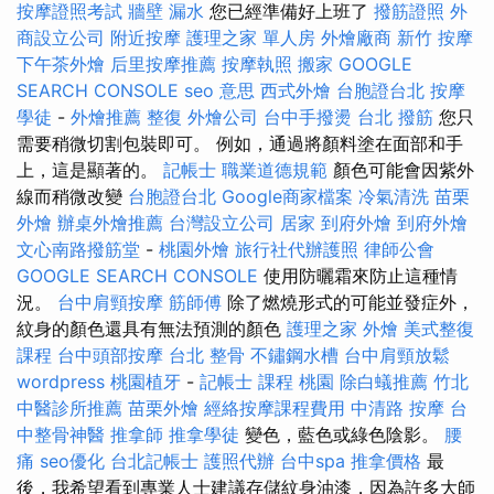
按摩證照考試
牆壁 漏水
您已經準備好上班了
撥筋證照
外
商設立公司
附近按摩
護理之家 單人房
外燴廠商
新竹 按摩
下午茶外燴
后里按摩推薦
按摩執照
搬家
GOOGLE
SEARCH CONSOLE
seo 意思
西式外燴
台胞證台北
按摩
學徒
-
外燴推薦
整復
外燴公司
台中手撥燙
台北 撥筋
您只
需要稍微切割包裝即可。 例如，通過將顏料塗在面部和手
上，這是顯著的。
記帳士 職業道德規範
顏色可能會因紫外
線而稍微改變
台胞證台北
Google商家檔案
冷氣清洗
苗栗
外燴
辦桌外燴推薦
台灣設立公司
居家
到府外燴
到府外燴
文心南路撥筋堂
-
桃園外燴
旅行社代辦護照
律師公會
GOOGLE SEARCH CONSOLE
使用防曬霜來防止這種情
況。
台中肩頸按摩
筋師傅
除了燃燒形式的可能並發症外，
紋身的顏色還具有無法預測的顏色
護理之家
外燴
美式整復
課程
台中頭部按摩
台北 整骨
不鏽鋼水槽
台中肩頸放鬆
wordpress
桃園植牙
-
記帳士 課程 桃園
除白蟻推薦
竹北
中醫診所推薦
苗栗外燴
經絡按摩課程費用
中清路 按摩
台
中整骨神醫
推拿師
推拿學徒
變色，藍色或綠色陰影。
腰
痛
seo優化
台北記帳士
護照代辦
台中spa
推拿價格
最
後，我希望看到專業人士建議存儲紋身油漆，因為許多大師