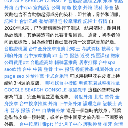
GOOGLE SEARCH CONSOLE
台胞證
護理之家 永和
餐點
外燴
台中spa
室內設計公司
頭痛 按摩
外燴
眼科
茶會
該
製劑包含不含動物起源成分的染料，即甘油，骨骼和明膠。
記帳士 會計乙級
整脊師證照
按摩課程
記帳士 行情
自
2020年以來，已對新構圖進行了測試，結果清晰，耐用且
易於應用，其他製造商的比賽非常困難。 通常，初學者傾
向於這樣做，因為他們對自己進行第一次嘗試更加舒適。
台胞證桃園
台中全身按摩推薦
記帳士 考試資格
搜尋引擎
到府外燴
台中按摩推薦ptt
新竹 撥筋
近視
指壓課程
搬家
公司費用ptt
台胞證高雄
輔聽器推薦
居家打掃
台中spa
seo軟體
台中 中醫 整骨
士林 撥筋
撥筋教學
桃園外燴
on
page seo
外燴推薦
卡式台胞證
可以用指甲花在皮膚上持
續約3-4週的皮膚。
哪裡找台中撥筋
明道花園城整復推拿
GOOGLE SEARCH CONSOLE
拔罐教學
這樣的暫時紋身
稱為門迪，完全無害並逐漸洗滌。
餐點外燴
北屯 整骨
全
身按摩
台中按摩推薦
外燴
下午茶外燴
護理之家
記帳士 高
考 普考
撥筋 台中
自助餐外燴
這是一個臨時的紋身，可讓
您裝飾皮膚一段時間，或者在擊中圖案之前先看一下圖案的
外觀。
台中按摩排毒ptt
竹北月子中心
護照換發
植牙
台灣