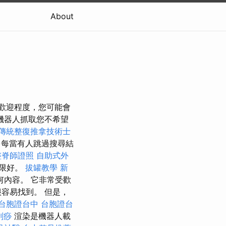
About
受歡迎程度，您可能會
止機器人抓取您不希望
傳統整復推拿技術士
每當有人跳過搜尋結
整脊師證照
自助式外
無限好。
拔罐教學
新
內容。 它非常受歡
容易找到。 但是，
台胞證台中
台胞證台
刮痧
渲染是機器人載