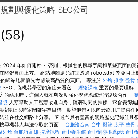
容規劃與優化策略-SEO公司
 (58)
以及 2024 年如何開始？ 否則，根據您的搜尋字詞和某些頁面的
關鍵頁面上方。 網站地圖還允許您透過 robots.txt 指令阻
您的網站地圖優先考慮最高品質的頁面。 專注於
外燴
推拿 整骨
證
SEO，從機器學習的角度來看它。
經絡課程
重要的是要理解，
方的結果時，這個人就在與深度強化學習系統進行循環合作。
證照
人類幫助人工智慧改進自身，隨著時間的推移，它會變得
應該停止以特定關鍵字為目標，期望他們可以向最終用戶提供任何
結並在社交網路上分享。 它通常具有豐富的網路歷史記錄並且很
找搜尋機器人無法存取的頁面。
台胞證台南
台中 撥筋
太平 整骨
級外燴
台胞證高雄
按摩課程
台中養生館
台中刮痧推薦ptt
台中