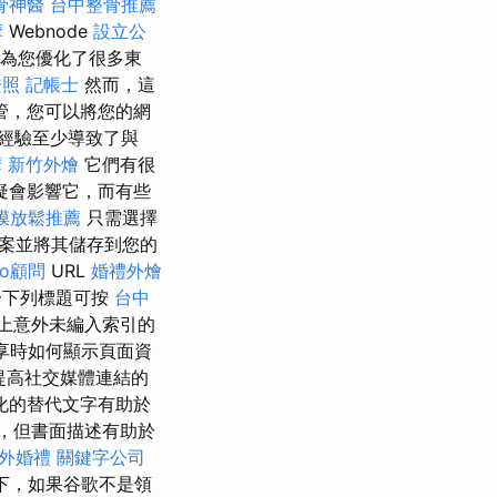
骨神醫
台中整骨推薦
摩
Webnode
設立公
為您優化了很多東
證照
記帳士
然而，這
管，您可以將您的網
經驗至少導致了與
摩
新竹外燴
它們有很
疑會影響它，而有些
膜放鬆推薦
只需選擇
案並將其儲存到您的
eo顧問
URL
婚禮外燴
一下列標題可按
台中
上意外未編入索引的
享時如何顯示頁面資
提高社交媒體連結的
化的替代文字有助於
，但書面描述有助於
外婚禮
關鍵字公司
下，如果谷歌不是領