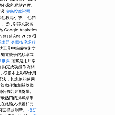
擔心您的網站速度。
透過
腳底按摩證照
其他搜尋引擎。 他們
件，您可以識別訪客
gle Analytics
 Analytics 很
長證照
身體按摩課程
站工具中編輯技術文
不知道競爭的頻率或
摩推薦
這些是用戶常
自動完成功能作為關
，從根本上影響使用
算法，其訓練的使用
重複動作和相關獎勵
的操作時獲得獎勵。
擊最熱門的搜尋結果
以在此輸入標題和元
施了頁面標題刷新。
撥筋