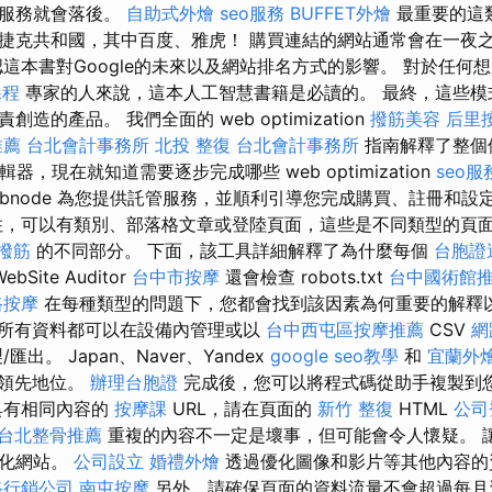
地服務就會落後。
自助式外燴
seo服務
BUFFET外燴
最重要的這
捷克共和國，其中百度、雅虎！ 購買連結的網站通常會在一夜
本書對Google的未來以及網站排名方式的影響。 對於任何想成為 se
課程
專家的人來說，這本人工智慧書籍是必讀的。 最終，這些模
造的產品。 我們全面的 web optimization
撥筋美容
后里
推薦
台北會計事務所
北投 整復
台北會計事務所
指南解釋了整個
編輯器，現在就知道需要逐步完成哪些 web optimization
seo服
ebnode 為您提供託管服務，並順利引導您完成購買、註冊和設
，可以有類別、部落格文章或登陸頁面，這些是不同類型的頁
撥筋
的不同部分。 下面，該工具詳細解釋了為什麼每個
台胞證
Site Auditor
台中市按摩
還會檢查 robots.txt
台中國術館
路按摩
在每種類型的問題下，您都會找到該因素為何重要的解釋
所有資料都可以在設備內管理或以
台中西屯區按摩推薦
CSV
網
匯出。 Japan、Naver、Yandex
google seo教學
和
宜蘭外
領先地位。
辦理台胞證
完成後，您可以將程式碼從助手複製到
具有相同內容的
按摩課
URL，請在頁面的
新竹 整復
HTML
公司
台北整骨推薦
重複的內容不一定是壞事，但可能會令人懷疑。 
優化網站。
公司設立
婚禮外燴
透過優化圖像和影片等其他內容的
路行銷公司
南屯按摩
另外，請確保頁面的資料流量不會超過每月