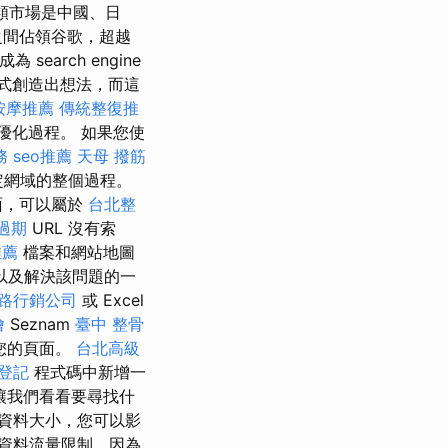
類市場是中國、日
之間佔領谷歌，超越
arch engine
式創造出想法，而這
按摩推薦
傳統整復推
優化過程。 如果您使
務
seo推薦
天母 撥筋
定網域的整個過程。
面，可以屬於
台北整
過期
URL 沒有索
推薦
檔案和網站地圖
以及解決該問題的一
路行銷公司
或 Excel
燴
Seznam
臺中 整骨
您的頁面。
台北高級
登記
程式碼中新增一
讓我們看看要尋找什
資料大小，您可以影
資料流量限制，因為