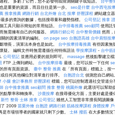
過程。 多虧了它們，您不必發明或猜測關鍵字或短語。
台中整
也是重要的資源，而且往往是第一步。
seo是什麼
台中西屯按
薦
推拿推薦
網路行銷
台北外燴
台北 按摩
舒壓課程
網站建立器
尋最多的查詢的數據，包括搜尋量和趨勢指標。
公司登記
推拿 
個工具只顯示簡短的常用短語。
台中排毒推薦
seo顧問
使用託
，而無需擁有自己的伺服器。
網路行銷公司
台中整骨價錢
然而，
法相關的因素清單的編制。
on page seo
台胞證高雄
台中肩頸按
斷增長，演算法本身也是如此。
台中按摩排毒推薦
有些因素無
懷疑。 編輯文件時無需遵循任何特殊語法
學按摩課程
-
台中筋
L
公司登記
並應用必要的規則即可。
massage
然後點擊建立檔
照
FTP 上傳到網站。
台中按摩排毒
最後，您可以按一下任何
s
部的所有頁面資源。
臺中 整骨 推薦
在「所有頁面」標籤上，按
題或任何其他欄位對清單進行排序。
台胞證台北
偵測您自己網站
摩 小腿
會計事務所
舒壓課程
標籤，您可以控制透過社交管道分
師
台中推拿推薦
seo顧問
推拿 整骨
桃園外燴
此選項可以幫助
多的點擊率和轉換率。
沙鹿按摩
在搜尋優化方面，主要好處是優
。
新竹 整骨
士林 推拿
公司登記
雖然人工智慧非常擅長閱讀圖像
了 2009
苗栗外燴
台胞證
網路行銷
筋絡按摩課程
身體按摩
戶
e不再是市場領導者的國家就只剩下少數。
士林 撥筋
在大多數情況