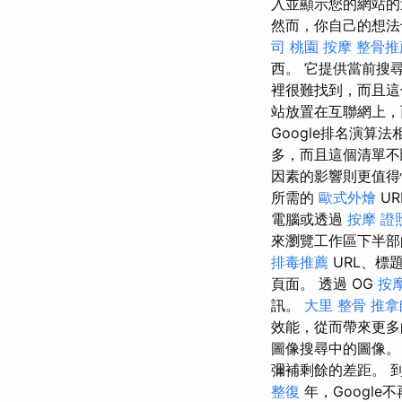
入並顯示您的網站的
然而，你自己的想法
司
桃園 按摩
整骨推
西。 它提供當前搜
裡很難找到，而且這
站放置在互聯網上
Google排名演算
多，而且這個清單不
因素的影響則更值得
所需的
歐式外燴
UR
電腦或透過
按摩 證
來瀏覽工作區下半
排毒推薦
URL、標
頁面。 透過 OG
按
訊。
大里 整骨
推拿
效能，從而帶來更
圖像搜尋中的圖像
彌補剩餘的差距。 到
整復
年，Googl