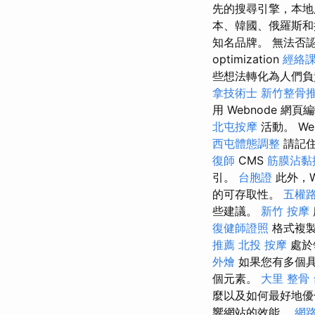
先的搜尋引擎，本
本、韓國、俄羅斯和
知名品牌。 無法否認這
optimization
經絡
些想法轉化為人們負責創
拿技術士
新竹整骨
用 Webnode 網頁
北屯按摩
活動。 W
西屯體態調整
請記住
復師
CMS
筋膜沾黏
引。
台胞證
此外，Web
的可存取性。
五權
些建議。
新竹 按摩
復健師證照
格式複製/
推薦
北投 按摩
處於
外燴
如果您有多個
個元素。
大里 整骨
麼以及如何最好地
響網站的效能。
網