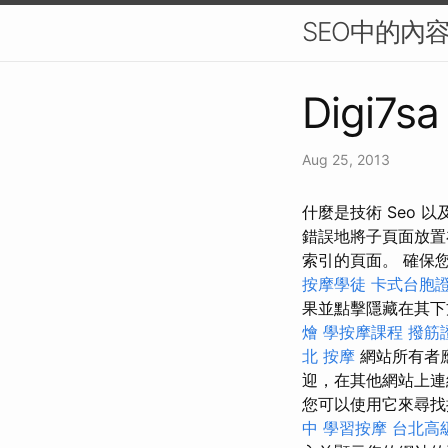
SEO中的內
Digi7sa
Aug 25, 2013
什麼是技術 Seo 
錯誤地將子頁面放置在
索引的頁面。 確保
按摩學徒
卡式台胞
果並點擊隱藏在其下
燴
學按摩課程
撥筋
北 按摩
網站所有者
迎，在其他網站上連
您可以使用它來尋
中
學習按摩
台北高