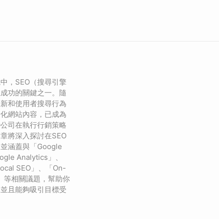
中，SEO（搜尋引擎
上成功的關鍵之一。隨
更新和使用者搜尋行為
優化網站內容，已成為
O公司在執行行銷策略
章將深入探討在SEO
涵蓋與「Google
gle Analytics」、
cal SEO」、「On-
ML」等相關議題，幫助你
範並且能夠吸引目標受