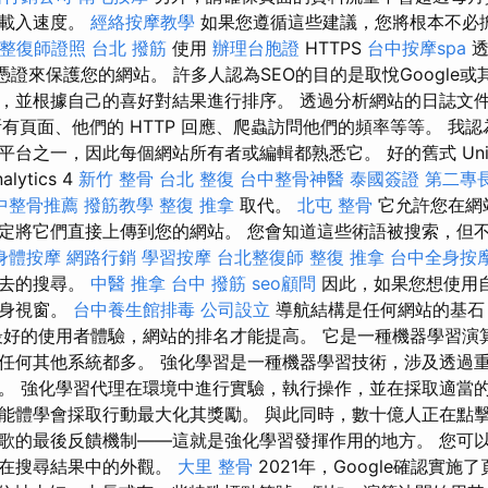
的載入速度。
經絡按摩教學
如果您遵循這些建議，您將根本不必
整復師證照
台北 撥筋
使用
辦理台胞證
HTTPS
台中按摩spa
憑證來保護您的網站。 許多人認為SEO的目的是取悅Google或
，並根據自己的喜好對結果進行排序。 透過分析網站的日誌文
取的所有頁面、他們的 HTTP 回應、爬蟲訪問他們的頻率等等。 我認為 Goo
之一，因此每個網站所有者或編輯都熟悉它。 好的舊式 Universal
lytics 4
新竹 整骨
台北 整復
台中整骨神醫
泰國簽證
第二專
中整骨推薦
撥筋教學
整復 推拿
取代。
北屯 整骨
它允許您在網
定將它們直接上傳到您的網站。 您會知道這些術語被搜索，但
身體按摩
網路行銷
學習按摩
台北整復師
整復 推拿
台中全身按
過去的搜尋。
中醫 推拿
台中 撥筋
seo顧問
因此，如果您想使用
隱身視窗。
台中養生館排毒
公司設立
導航結構是任何網站的基石
最好的使用者體驗，網站的排名才能提高。 它是一種機器學習演
任何其他系統都多。 強化學習是一種機器學習技術，涉及透過
。 強化學習代理在環境中進行實驗，執行操作，並在採取適當
能體學會採取行動最大化其獎勵。 與此同時，數十億人正在點
歌的最後反饋機制——這就是強化學習發揮作用的地方。 您可
段在搜尋結果中的外觀。
大里 整骨
2021年，Google確認實