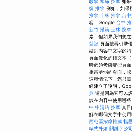
教學
頭痛 按摩
如果
復
推拿
例如，如果
推拿
士林 推拿
台中
容，Google
台中 
新竹 撥筋
士林 按摩
素，但如果我們想在
登記
頁面搜尋引擎優
結到內容中文字的
頁面優化的錨文本
時必須考慮哪些頁面
相當薄弱的頁面，您
這種情況下，您只
經建立了說明，Goog
典
這是因為它可以
該在內容中使用哪些
中 中清路 按摩
其目
解在哪個文字中使用
西屯區按摩推薦
指
歐式外燴
關鍵字公