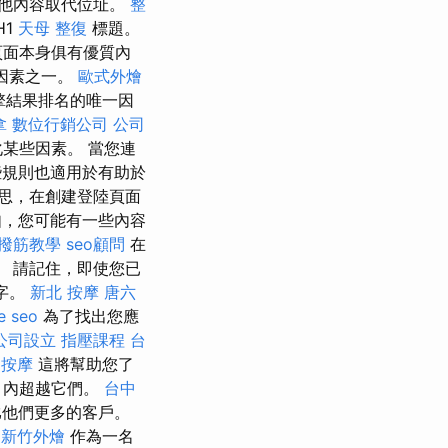
他內容取代位址。
整
H1
天母 整復
標題。
面本身俱有優質內
要因素之一。
歐式外燴
擎結果排名的唯一因
拿
數位行銷公司
公司
某些因素。 當您連
規則也適用於有助於
思，在創建登陸頁面
，您可能有一些內容
撥筋教學
seo顧問
在
。 請記住，即使您已
字。
新北 按摩
唐六
e seo
為了找出您應
公司設立
指壓課程
台
 按摩
這將幫助您了
月內超越它們。
台中
比他們更多的客戶。
新竹外燴
作為一名