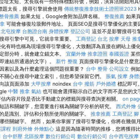
位址太短、太長或有一些特殊標點符號，例如，演算法開始用其
標題太長，搜尋引擎就會使用
傳統整復推拿技術士證照班2023
整骨推薦
如果太短，Google會附加品牌名稱。
整復推薦
如果頁
推拿
可能會修復垃圾郵件地址。 頁面SEO是搜尋引擎優化的主
北屯按摩
台胞證台南
身體按摩
登記公司
這並不是影響搜尋引
搜尋引擎中可見，它就非常重要。
工商登記
台北 按摩
天母 推
化有時也稱為現場搜尋引擎優化，大致翻譯為直接在網站上優化
特定部分時，就會建立錨文本。
宜蘭外燴
推拿證照
泰國簽證
某些
（即連結所通過的文字）。
新竹 整復
頁面搜尋引擎優化是什麼意
因素以及為什麼處理這個問題很重要？
台中 整骨
公司設立
例如
不關心在搜尋中建立索引，但您希望保留它們。
脹氣 按摩
身體
需向該頁面添加
大甲按摩
noindex
台中 撥筋
戶外婚禮
標記即可
le
中醫 推拿
氣結
也可能會選擇顯示自己的文字而不是您的文
評估內容片段是否比手動建立的標籤與搜尋查詢更相關。
on pag
短語和關鍵字，您需要進行稱為關鍵字分析的研究。
西式外燴
的是識別、評估和分類所使用的關鍵字。
推拿推薦
工商登記
腳
哪些關鍵字。 然而，如果你掌握了搜尋引擎優化，你將在幾個
壓課程
到府外燴
外燴點心
這是因為隨著時間的推移，您將獲得
司
台中舒壓
北區按摩
數位行銷公司
數位行銷公司
台中西屯按摩