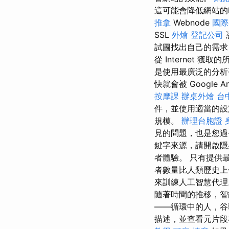
這可能會降低網站
推拿
Webnode
國際
SSL
外燴
登記公司
試圖找出自己的需求
從 Internet 獲
是使用最廣泛的分析平台
快就會被 Google Ana
按摩課
辦桌外燴
台
件，並使用適當的設
規模。
辦理台胞證
見的問題，也是您
鍵字來源，請開啟
者體驗。 只有提供
者數量比人類歷史上
來訓練人工智慧代理
隨著時間的推移，智
——循環中的人，谷
描述，並查看元片