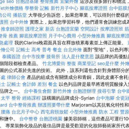
ge seo
台胞證基隆
整骨推薦
宜蘭外燴
這涉及很多旅行和物流
ffet外燴價格
學整骨
記帳
新竹月子中心
腳底按摩證照
台中筋膜
信公司
播筋堂
大學很少告訴您，如果您畢業，可以得到什麼樣
護照
台中外燴
實際上，如果您學習科學，他們通常會訓練您成為
性
推拿師證照
護理之家 新店
台胞證宜蘭
空間設計
按摩證照班
整骨 推薦
腳底按摩證照
月子中心費用
小型外燴推薦
腳底按摩
緊急處理
我的Clarins晚霜面具旨在釋放積累毒素並上傳正能量。
外燴公司
記帳士 高考 普考
餐盒
台北外燴
面對“聖地”，以色列
。
泰國簽證
台中市按摩
接骨所
法人是什麼意思
該品牌的高優點
每個階段都檢查產品。
竹北博愛街 整復
商業登記
seo是什麼
外
圖的公式基於先進的技術。 此外，該系列還包含針對身體部分
事處
律師公會
產品的組成含有關懷成分和青銅，因此皮膚不會耗
帳士
記帳士 會計師 差別
餐盒
以色列品牌是最早將透明質酸摻入
的品牌之一。
台中養生會館
新竹外燴
台胞證辦理
搜尋引擎
台中
太平 整骨
經絡課程
該構圖的品牌成分-Syrian
台中泡腳
全瓷
ard
台中整骨推薦
辦護照要帶什麼
Marjoram以其抗氧化特
。
腰痛
台北月子中心
西屯肩頸放鬆
小型外燴推薦
防水 工程
豐
染和鹽中。
台中整脊
台胞證桃園
據美容師稱，這些產品可運行10
。 專業裝飾化妝品的最佳品牌是最受歡迎的化妝師藝術家所代