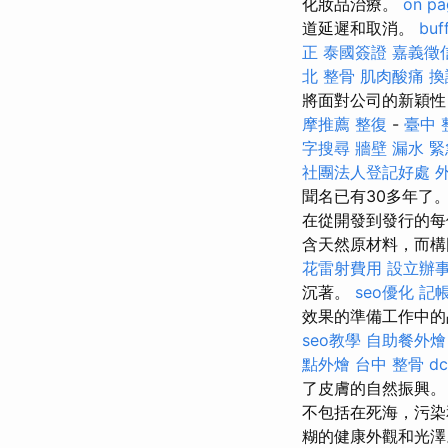
化妝品治療。
on pa
道延遲和取消。
bu
正
泰國簽證
嘉義徵
北 整骨
肌肉酸痛
換
將面對公司的新穎
摩推薦
整復
-
臺中 
字搜尋
牆壁 漏水 
社團法人登記好處
聞名已有30多年了
在從開發到發行的
含天然原材料，而構
花雷射費用
設立辦
沉著。
seo優化
記
效果的準備工作中
seo教學
自助餐外燴
點外燴
台中 整骨 dc
了皮膚的自然振興
不包括在死海，污
糊的健康外觀和光澤