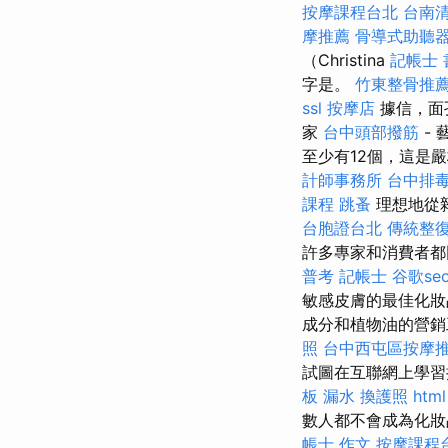
按摩課程台北
台南
摩推薦
骨導式助聽
（Christina
記帳士 書
字是。
竹東整骨推
ssl
按摩店
據信，面
家
台中頭部撥筋
-
至少有12個，這是
計師事務所
台中排
課程
跳蚤
理想地從
台胞證台北
傳統整
許多專家和消費者都
普考 記帳士
谷歌se
敏感皮膚的最佳化妝
成分和植物油的營
照
台中西屯區按摩
試圖在互聯網上學習
板 漏水
換護照
html
數人都不會成為化
帳士 作文
按摩課程