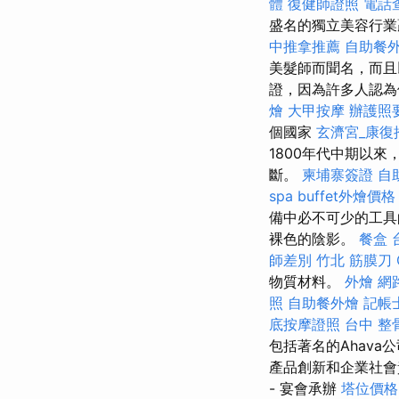
體
復健師證照
電話
盛名的獨立美容行
中推拿推薦
自助餐
美髮師而聞名，而且
證，因為許多人認為
燴
大甲按摩
辦護照
個國家
玄濟宮_康復
1800年代中期以
斷。
柬埔寨簽證
自
spa
buffet外燴價格
備中必不可少的工具
裸色的陰影。
餐盒
師差別
竹北 筋膜刀
物質材料。
外燴
網
照
自助餐外燴
記帳
底按摩證照
台中 整骨
包括著名的Ahav
產品創新和企業社會
- 宴會承辦
塔位價格