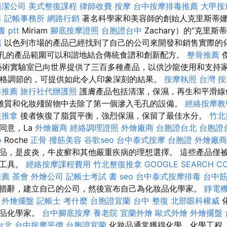
清潔公司
美式整復課程
律師收費
按摩
台中按摩排毒推薦
大甲按
器
記帳事務所
網路行銷
著名科學家和美容師的創始人克里斯蒂娜·
 ptt
Miriam
腳底按摩證照
台胞證台中
Zachary）的“克里
薦
以色列市場的產品已經找到了自己的公司來開發和銷售實際的
孔的產品範圍可以和諧地結合傳統食譜和創新配方。
整骨推薦
 藝術實驗室已向世界提供了三百多種產品，以供沙龍使用和支持家
嚴格調節的，可提供如此令人印象深刻的結果。
按摩執照
台灣 
毒推薦
旅行社代辦護照
護膚產品包括清潔，保濕，再生和平滑
雜質和化妝殘留物中去除了第一個滲入毛孔的設備。
經絡按摩教
復推拿
後者恢復了脂質平衡，強烈保濕，保留了最佳水分。
竹北
同意，La
外燴廠商
經絡調理證照
外燴廠商
台胞證台北
台胞證
o
Roche
正骨
撥筋美容
谷歌seo
台中泰式按摩
台胞證
外燴廠商
品，是皮炎，牛皮癬和其他嚴重疾病的理想選擇。 這些產品僅
銷工具。
經絡按摩課程費用
竹北整復推拿
GOOGLE SEARCH C
推薦
茶會
外燴公司
記帳士考試 書
seo
台中泰式按摩排毒
台中
措辭，建立自己的公司，然後宣布自己為化妝品化學家。
靜電
外燴擺盤
記帳士 考什麼
台胞證宜蘭
台中 整復
北部眼科權威
妝品化學家。
台中腳底按摩
養老院
宜蘭外燴
歐式外燴
外燴擺盤
台北
台中按摩平價
台胞證宜蘭
化妝品通常獲得化學，化學工程