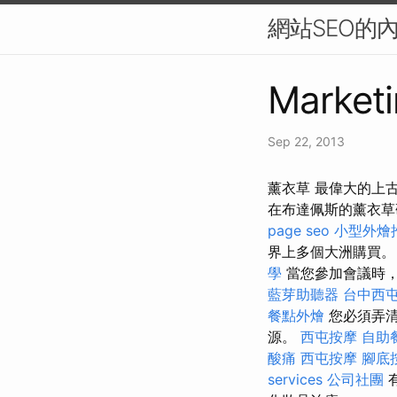
網站SEO的
Marketi
Sep 22, 2013
薰衣草 最偉大的上古
在布達佩斯的薰衣草
page seo
小型外燴
界上多個大洲購買
學
當您參加會議時
藍芽助聽器
台中西
餐點外燴
您必須弄清
源。
西屯按摩
自助
酸痛
西屯按摩
腳底
services
公司社團