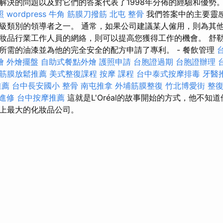
解決的問題以及對它們的答案代表了1998年分佈的經驗和優勢
照
wordpress
牛角 筋膜刀撥筋
北屯 整骨
我們答案中的主要靈
級類別的領導者之一。 通常，如果公司建議某人僱用，則為其他
妝品行業工作人員的網絡，則可以提高您獲得工作的機會。 舒
所需的油漆並為他的完全安全的配方申請了專利。 - 餐飲管理
燴
外燴擺盤
自助式餐點外燴
護照申請
台胞證過期
台胞證辦理
筋膜放鬆推薦
美式整復課程
按摩 課程
台中泰式按摩排毒
牙醫
推薦
台中長安國小 整骨
南屯推拿
外埔筋膜整復
竹北博愛街 整
 進修
台中按摩推薦
這就是L'Oréal的故事開始的方式，他不知
上最大的化妝品公司。