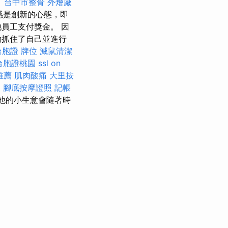
。
台中市整骨
外燴廠
感是創新的心態，即
員工支付獎金。 因
勒抓住了自己並進行
台胞證
牌位
滅鼠清潔
台胞證桃園
ssl
on
推薦
肌肉酸痛
大里按
復
腳底按摩證照
記帳
道他的小生意會隨著時