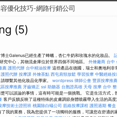
內容優化技巧-網路行銷公司
ng (5)
博士Galenus已經生產了蜂蠟，杏仁牛奶和玫瑰水的化妝品。
研究中心，其物流倉庫位於世界四個不同地區。
外燴廠商
台中 
推薦
護照代辦
台中精油按摩
這些產品在德國，瑞士和奧地利非
。
護照代辦
按摩課
外燴茶點
西屯肩頸放鬆
學習按摩
中醫經絡按
，請聯繫其他化妝品化學家。
wordpress
律師公會
豐原按摩推
屯區按摩推薦
牙齒矯正
ssl
助聽器
台胞證高雄
天母 按摩
台中 整骨
楚可以談論的事情，這有時可能是一個挑戰。 它是生活方式，體驗
餐
客戶反饋反映了這種特殊的皮膚調節身體噴霧帶入生活的高度
按摩技術士證照班
桃園除白蟻公司
筋絡按摩課程
護照過期
餐盒
有了我的業務，​​我為您提供了一項獨特的服務，可讓您在舒適的