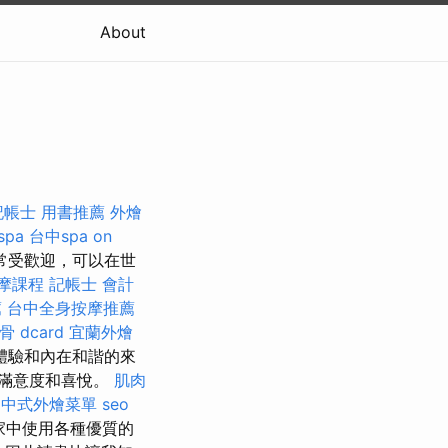
About
記帳士 用書推薦
外燴
spa
台中spa
on
常受歡迎，可以在世
摩課程
記帳士 會計
薦
台中全身按摩推薦
 dcard
宜蘭外燴
和內在和諧​​的來
滿意度和喜悅。
肌肉
中式外燴菜單
seo
家中使用各種優質的