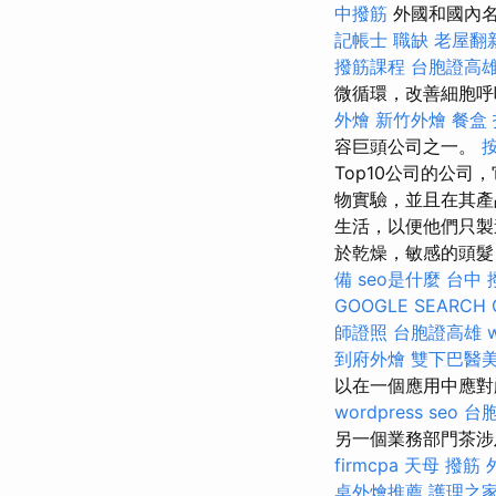
中撥筋
外國和國內名
記帳士 職缺
老屋翻
撥筋課程
台胞證高
微循環，改善細胞
外燴
新竹外燴
餐盒
容巨頭公司之一。
Top10公司的公
物實驗，並且在其產
生活，以便他們只製
於乾燥，敏感的頭
備
seo是什麼
台中 
GOOGLE SEARCH 
師證照
台胞證高雄
到府外燴
雙下巴醫
以在一個應用中應對
wordpress seo
台
另一個業務部門茶
firmcpa
天母 撥筋
桌外燴推薦
護理之家