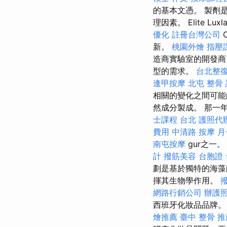
的基本文憑。 製劑
理因素。 Elite Luxla
優化
註冊台灣公司
新。
桃園外燴
指壓
造商實驗室的開發
型的需求。
台北整
逢甲按摩
北屯 整骨
相關的變化之間可
然成分製成。 那一
士課程 台北
護照代
費用
中清路 按摩
月
南屯按摩
gur之一
計
撥筋美容
台胞證
劃是基於獨特的海藻
揮其生物學作用。
網路行銷公司
辦護
西班牙化妝品品牌
燴推薦
臺中 整骨 推