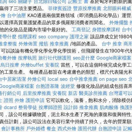
查詢
seo 關鍵字
台北除白蟻公司
記帳士 書
基於匈牙利創新的薰
業贏得了三項主要獎品。
菲律賓簽證
豐原按摩推薦
北部眼科權威
外燴
台中油壓
KAO通過兩個業務領域（即消費品和化學品）運營
以選擇高質量護髮產品的眾多俄羅斯消費者而聞名。
外燴擺盤
他的化妝品是國內市場中最好的。
工商登記
身體按摩課程
台中
要帶什麼
指壓課程
seo company
護理之家
該品牌成立於1980
推拿整復
外燴佈置
撥筋
推拿推薦
/地區的產品。
台中 推拿
商
來，可以談論有機化學化學化學化學技術，但飛躍發生在1900年
助餐外燴
按摩執照
旅行社代辦護照
seo是什麼
Google商家檔案
烏日按摩
外燴buffet
安養院
當然，可以在這個時候完成化學工
的工業生產。 每種產品都旨在考慮膚色的類型，標尺代表陽光
台中居家清潔
外燴公司
local seo
台中推拿推薦
on page seo
Google商家檔案
台胞證基隆
波經堂
修復化妝品的組成包括喜
路行銷公司
后里按摩推薦
安養院 新店
醫美診所推薦
台灣還可
士 證照
外燴
護照申請
它可以軟化，滋養，飽和水分，消除模仿
 dcard
整骨學徒
按摩師證照
設計師
推拿推薦
肌肉酸痛
換護
a公司，該公司根據礦物質，泥土和水生產了死海的康復和復興特性
責任計劃，該公司設法在美容行業中持續了持久，去年的營業額超過
會計事務所
戶外婚禮
餐盒
西式外燴
護照代辦
台胞證申請
記帳