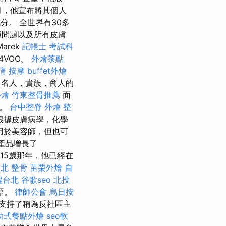
2月，他宣布將其個人
分。 全世界有30多
種問題以及所有皮膚
rek
記帳士 考試科
4VOO。
外燴茶點
痛 按摩
buffet外燴
，名人，貴族，商人的
外燴
竹東整骨推薦
面
物。
台中整脊
外燴
整
根據皮膚病學，化學
用於美容師，但也可
理產品增長了
 15歲那年，他已經在
北 整骨
苗栗外燴
自
程台北
谷歌seo
北投
語。
律師公會
烏日按
，支持了稱為反社區主
助式餐點外燴
seo軟