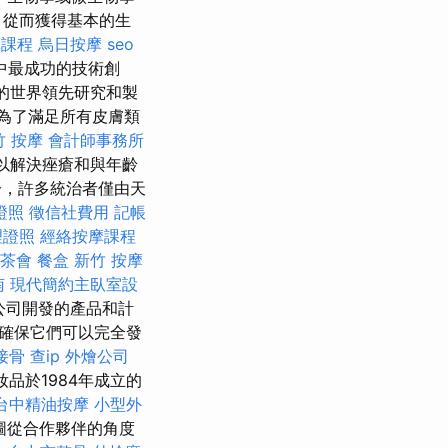
，從而獲得基本的生
摩課程
烏日按摩
seo
域中最成功的技術創
的世界領先研究和製
為了滿足所有皮膚類
竹 按摩
會計師事務所
以解決痤瘡和與年齡
，許多統治者僅由天
證照
徵信社費用
記帳
理證照
經絡按摩課程
茶會
餐盒
新竹 按摩
南
現代簡約主臥室設
該公司開發的產品和計
以確保它們可以完全發
接骨
查ip
外燴公司
妝品於1984年成立的
台中精油按摩
小型外
試圖從合作夥伴的角度