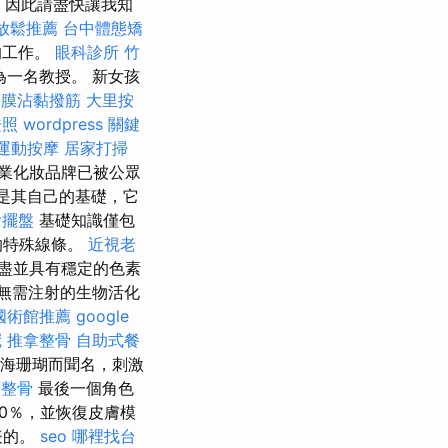
，因此請盡快讓我知
放鬆推薦
台中體態矯
的工作。
眼科診所
竹
一名教授。 新女孩
筋膜沾黏撥筋
大里按
證照
wordpress
關鍵
運動按摩
居家打掃
專業化妝品牌已被公眾
是其自己的基礎，它
燴擺盤
基礎知識僅包
的特殊線條。
近視老
盡並具有穩定的色素
無需注射的生物活化
國術館推薦
google
冠
推拿整骨
自助式餐
性和海珊瑚而聞名，刺激
原整骨
最後一個角色
0％，並恢復皮膚模
表的。
seo
哪裡找台