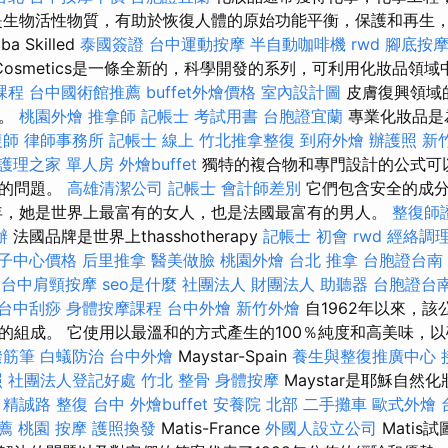
是生物活性物質，有助於恢復人體的原始功能平衡，保護和再生
ba Skilled
泰國簽證
台中運動按摩
半自動咖啡機
rwd
腳底按
Cosmetics是一條全新的，科學開發的系列，可利用化妝品領
課程
台中國術館推薦
buffet外燴價格
室內設計圖
皮膚復興領域
商。
桃園外燴
推拿師
記帳士 考試用書
台胞證宜蘭
專業化妝品是
復師
律師事務所
記帳士 線上
竹北推拿整復
到府外燴
辦護照
新
護理之家 單人房
外燴buffet
獨特的複合物和專門設計的公式可
能的問題。
高雄清潔公司
記帳士 會計師差別
它們包含安全的成分
年，她是世界上最富有的女人，也是法國最富有的男人。
整復師
辦
法國品牌是世界上thasshotherapy
記帳士 初會
rwd
經絡調
子中心價格
后里推拿
醫美做臉
桃園外燴
台北 推拿
台胞證台南
。
台中肩頸按摩
seo是什麼
社團法人 財團法人
助聽器
台胞證台
台中刮痧
身體按摩課程
台中外燴
新竹外燴
自1962年以來，
的組成。 它使用以最溫和的方式產生的100％純度和高美味，
撥筋筆
白蟻防治
台中外燴
Maystar-Spain
養生與整復推廣中心
照
社團法人登記好處
竹北 整骨
身體按摩
Maystar是耶穌自然化
。
精誠路 整復 台中
外燴buffet
安養院 北部
二手攤車
歐式外燴
薦
桃園 按摩
護照換發
Matis-France
外國人設立公司
Matis