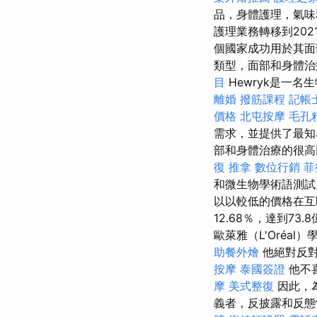
品，身體護理，氣
護理業務轉移到20
個國家成功用於其面
類型，面部和身體治
目
Hewryk是一
離婚
撥筋課程
記帳
價格
北屯按摩
毛孔
需求，並提供了最
部和身體治療的很高
復 推拿
數位行銷
菲
和微生物學術語測
以以較低的價格在
12.68％，達到7
歐萊雅（L'Oréa
助餐外燴
他絕對反
按摩
泰國簽證
他不
摩
美式整復
因此，為
義者，反披露和反