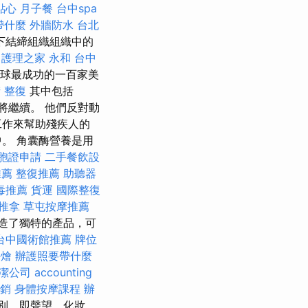
點心
月子餐
台中spa
帶什麼
外牆防水
台北
下結締組織組織中的
護理之家 永和
台中
全球最成功的一百家美
 整復
其中包括
將繼續。 他們反對動
工作來幫助殘疾人的
。 角囊酶營養是用
胞證申請
二手餐飲設
推薦
整復推薦
助聽器
毒推薦
貨運
國際整復
推拿
草屯按摩推薦
造了獨特的產品，可
台中國術館推薦
牌位
外燴
辦護照要帶什麼
潔公司
accounting
銷
身體按摩課程
辦
牌類別，即聲望，化妝