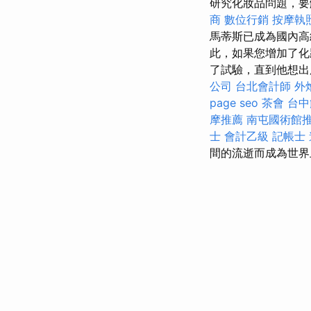
研究化妝品問題，要
商
數位行銷
按摩執
馬蒂斯已成為國內高
此，如果您增加了化
了試驗，直到他想出
公司
台北會計師
外
page seo
茶會
台中
摩推薦
南屯國術館
士 會計乙級
記帳士
間的流逝而成為世界