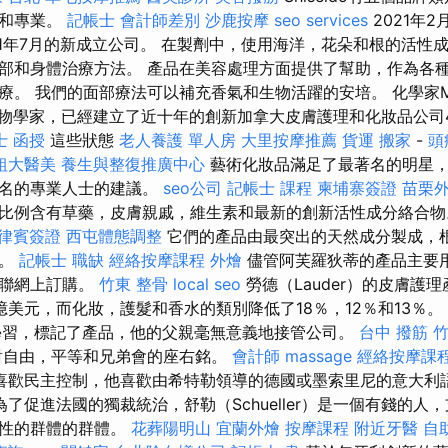
味和專業。
記帳士 會計師差別
沙鹿按摩
seo services
2021年
21年7月的新成立公司。 在製劑中，使用海洋，花朵和根的活性成
部和身體治療方法。 產品在美容處理方面提供了幫助，作為各
療。 我們的面部療法可以補充香氣和生物活躍的安培。 化學家Ma
名生物學家，已經建立了近十年的創新加拿大皮膚護理和化妝品公司
士 函授
這些狀態
老人養護 單人房
大里按摩推薦
貨運
搬家
-
頭
粗大醫美
養生與整復推廣中心
藝術化妝品滿足了最著名的明星
知名的專業人士的建議。
seo公司
記帳士 課程
柬埔寨簽證
苗栗
比例含有草藥，皮膚親戚，維生素和最新的創新活性成分絡合
律賓簽證
西屯體態調整
它們的產品由最突出的天然成分製成，
試。
記帳士 職缺
經絡按摩課程
外燴
儘管阿芙羅狄蒂的產品主要
互聯網上訂購。
竹東 整骨
local seo
勞德（Lauder）的皮膚護
3.8億美元，而化妝，護髮和香水的類別降低了18％，12％和13％。
l）學習，標記了產品，他的父親毫無意義地接管公司。
台中 撥筋
竹
對自由，平等和兄弟會的座右銘。
會計師
massage
經絡按摩課
喜歡民主控制，他喜歡由希特勒領導的德國或墨索里尼的意大利
了促進法國的獨裁統治，舒勒（Schueller）是一個有錢的人
態性的群體的群體。
花葬陽明山
宜蘭外燴
按摩課程
附近牙醫
自