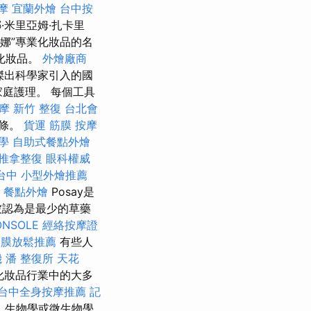
摩
宜蘭外燴
台中按
米里亞姆·扎卡里
斯蒂娜”專業化妝品的名
化妝品。
外燴廠商
傑出科學家引入的國
庭護理。 每個工具
按摩
新竹 整復
台北會
線條。
貨運
筋膜
按摩
學
自助式餐點外燴
推拿整復
眼科權威
台中
小型外燴推薦
餐點外燴
Posay是
被認為是最少的草藥
ONSOLE
經絡按摩證
筋膜放鬆推薦
有些人
機
潘 整復所
天花
化妝品行業中的大多
台中全身按摩推薦
記
，生物學或微生物學