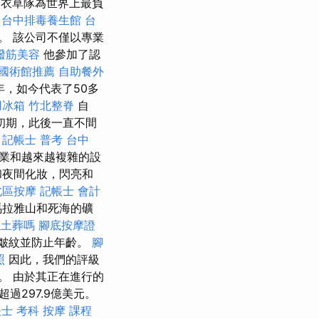
衣草隊為世界上最負
台中排毒養生館
台
。 該公司不僅以專業
撥筋美容
他參加了認
國術館推薦
自助餐外
年，如今代表了50多
用冰箱
竹北整脊
自
代初期，此後一直不間
記帳士 普考
台中
業和越來越複雜的設
和夜間化妝，閃亮和
北區按摩
記帳士 會計
馬拉雅山和死海的礦
以土葬嗎
腳底按摩證
皺紋並防止年齡。
腳
照
因此，我們的評級
。 由於其正在進行的
297.9億美元。
士 考科
按摩 課程