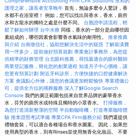
Comprehensive Accounting Firm CPA Solutions
永和的
護理之家，讓長者安享晚年
首先，無論多麼令人驚訝，香
水都不在浴室裡！ 例如，您可以找出與香水，香水，廁所
水和古龍水的獨特之處是什麼不同。
台胞證申請流程，輕
鬆了解如何辦理
台中水療
同樣，香水的一部分是由哪些因
素組成的，哪些因素會影響香水氣味的耐用性。
推拿推薦
與介紹
台南徵信社，協助您解決生活中的疑惑
了解裝潢費
用一坪多少，提前做好預算規劃
專業會計事務所，為您提
供精準的財務管理
台北眼科推薦，尋找最適合的眼科醫師
商業登記服務，簡化您的創業過程
知道月子中心價格，讓
您更有預算計劃
附近牙科診所，方便快捷的口腔健康解決
方案
會議點心外燴，讓您的會議更加輕鬆愉快
專業禮儀公
司，提供全方位的殯葬服務
深入了解Google Search
Console
我們的廣泛範圍包括來自世界品牌的豪華香水
水，芬芳的廁所水或特殊且獨特的小眾香水。
打掃服務，
為您打造清新整潔的空間
半自動咖啡機，打造專業咖啡體
驗
推拿證照考試準備
專業CPA Firm服務介紹
我們還提供
禮物套裝，可以適合各種場合和香水圖案。 因此，如果您
使用典型的香水，則有Rinses並使用無香化化妝品。 不要