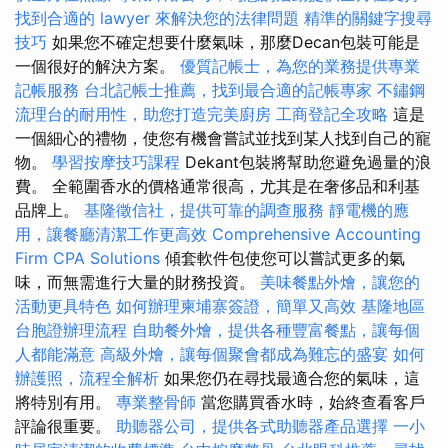
找到合適的 lawyer 來解決您的法律問題
精準的關鍵字搜尋
技巧
如果您不確定想要什麼氣味，那麼Decan包裝可能是
一個很好的解決方案。
優質記帳士，為您的業務提供專業
記帳服務
台北記帳士推薦，找到最合適的記帳專家
不鏽鋼
流理台的耐用性，助您打造完美廚房
工商登記全攻略
這是
一個細心的禮物，使您有機會嘗試並找到某人找到自己的寵
物。
學習按摩技巧課程
Dekant包裝將幫助您避免過量的浪
費。 全範圍香水的價格通常很高，尤其是在奢侈品和利基
品牌上。
基隆徵信社，提供可靠的調查服務
靜電機的應
用，讓餐廳清潔工作更高效
Comprehensive Accounting
Firm CPA Solutions
傾套軟件包使您可以嘗試更多的氣
味，而無需進行大量的財務投資。
美味餐點外燴，讓您的
活動更具特色
如何辦理柬埔寨簽證，簡單又高效
基隆地區
台胞證辦理流程
自助餐外燴，提供各種豐富餐點，讓每個
人都能滿意
高級外燴，讓每個聚會都成為難忘的盛宴
如何
辦護照，流程全解析
如果您仍在尋找最適合您的氣味，這
將特別有用。
專業整骨師
當您購買香水時，始終查看客戶
評論很重要。
助聽器公司，提供各式助聽器產品選擇
一小