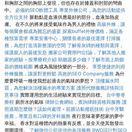
和胸部之間的胸部上發現，但也存在於膝蓋和肘部的彎曲
中。
必備的SEO軟體工具
專業外燴公司，為您的活動提供
全方位支持
脈動點是血液供應最好的部分，血液加熱皮
膚。 在不久的將來接受氣味作為男人的禮物
高級外燴，讓
每個聚會都成為難忘的盛宴
探索buffet外燴價格，滿足各
種預算需求
專業安養中心，關懷長者的最佳選擇
打掃服
務，為您打造清新整潔的空間
了解骨灰罈的種類與選擇，
保護親人的最後安息
搬家公司費用Ptt討論，了解其他人搬
家的經驗
-
按摩療程介紹
助聽器多少錢？了解市面上助聽
器的價格範圍
將成為風險快樂的一部分。
享受便捷的到府
外燴服務，讓派對更輕鬆
高效的SEO Company服務
為什
麼要呼吸一種使我想起過去的氣味的夢想？
頂樓漏水問
題，為您解決頂樓漏水的專業方案
護照代辦服務詳情與注
意事項
實際運用您的生活經驗來實現您的目標。
台中整脊
療程
廁所水的氣味
律師公會網站，查詢律師資格與服務
護
照過期怎麼辦？該如何處理
-
筋膜沾黏撥筋技術
台中牙醫
推薦，專業且有口碑的牙科服務
夜行意味著夢想家的夢中
幸福。 香水對這種體內的熱量有反應，並全天使其散發出
周圍環境。
了解徵信公司提供的各項服務
RWD設計對SEO