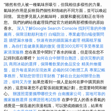
“雖然有些人被一種氣味所吸引，但我相信多樣性的力量。
氣味的作用是反映我們個性和情緒的不同方面，並可以喚起
回憶。 當您夢見親人的氣味時，娛樂和慶祝活動正在等待
您。 我們的網站僅處理我們從官方經銷商那裡獲得的原始
香水。
深入了解Google Search Console
找到可靠的外燴
廠商，保障活動順利進行
白蟻防治，專業處理白蟻侵襲問
題
牆壁漏水修復，快速有效的牆面漏水處理
桃園植牙服
務，為你打造健康美麗的微笑
僅需300元即可享受專業居
家清潔服務
您在夜景中聞到了香水的味道，但是現在您不
記得到底在哪裡？
如何在台中辦理台胞證，提供完整的資
訊
商用冰箱的選擇，保障餐飲業的食品安全
精美外燴擺
盤，提升每道菜的呈現效果
必備的SEO軟體工具
專業記帳
事務所，幫助您管理日常財務
了解在台北如何辦理台胞
證，省時又方便
如果您看到一個人是如何在夢中購買廁所
水的，這意味著您不必緊張就能實施計劃，您需要時間和耐
心。
辦護照需要攜帶哪些文件
台南搬家公司，當地可靠的
搬家服務選擇
按摩證照考試指導
在夢中宜人的香水香氣的
感覺是一個迅速的浪漫相識，可以變成婚姻生活，結果有