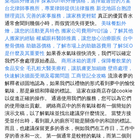
栗地區外燴選擇
探索buffet外燴價格，選擇最適合的方案
台北律師事務所，專業律師提供法律服務
新北地區台胞證
辦理資訊
完善的家事服務，讓家務更輕鬆
真正的優質香水
通常會聞到幾個小時，而假貨消失得更快。
美味餐點外
燴，讓您的活動更具特色
搬家公司費用Ptt討論，了解其他
人搬家的經驗
權威眼科醫師推薦，讓您放心治療眼疾
台中
整骨價格
助聽器價格，了解市場上的助聽器費用
了解SEO
是什麼及其重要性
如果香水氣味很快消失，我們可以確定
我們不會處理原始產品。
商用冰箱的選擇，保障餐飲業的
食品安全
毛孔粗大醫美療程，讓肌膚更加細緻
壁癌處理，
快速解決牆面受潮及霉菌問題
工商登記全攻略
流浪者夢的
解釋者頑固地認為，如果我們以禮物的形式看到夢中的愉悅
氣味，那是麻煩和障礙的標誌。 這家在線商店存儲cookie
以促進正確的操作。 通過使用我們的服務，您可以為它們
的使用做出貢獻。 網絡商店中的所有氣味都有一個簡短的
演示文稿，以了解氣味並找出建議穿什麼情況。 當雙方接
受並付出時，看到親人的廁所可能是關係中的和諧的標誌。
而且，也建議保留更多的香水，例如我們在工作日，工作中
穿的香水和一次。 第一個通常是較輕的氣味，而第二個則