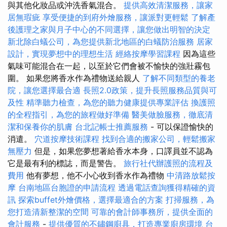
與其他化妝品或沖洗香氣混合。
提供高效清潔服務，讓家
居無瑕疵
享受便捷的到府外燴服務，讓派對更輕鬆
了解產
後護理之家與月子中心的不同選擇，讓您做出明智的決定
新北除白蟻公司，為您提供新北地區的白蟻防治服務
居家
設計，實現夢想中的理想生活
經絡按摩學習課程
因為這些
氣味可能混合在一起，以至於它們會被不愉快的強壯霧包
圍。 如果您將香水作為禮物送給親人
了解不同類型的養老
院，讓您選擇最合適
長照2.0政策，提升長照服務品質與可
及性
精準聽力檢查，為您的聽力健康提供專業評估
換護照
的全程指引，為您的旅程做好準備
醫美做臉服務，徹底清
潔和保養你的肌膚
台北記帳士推薦服務
- 可以保證愉快的
消遣。
穴道按摩技術課程
找到合適的搬家公司，輕鬆搬家
無壓力
但是，如果您夢想著給香水本身，口譯員並不認為
它是最有利的標誌，而是警告。
旅行社代辦護照的流程及
費用
他有夢想，他不小心收到香水作為禮物
中清路放鬆按
摩
台南地區台胞證的申請流程
透過電話查詢獲得精確的資
訊
探索buffet外燴價格，選擇最適合的方案
打掃服務，為
您打造清新整潔的空間
可靠的會計師事務所，提供全面的
會計服務
-
提供優質的不鏽鋼廚具，打造專業廚房環境
台