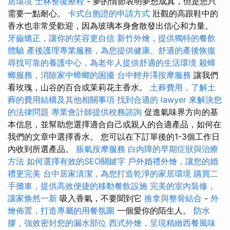
居環境
士林整復療程
- 夢的情節表明夢想成真，但是您只
需要一點耐心。
卡式台胞證的申請方式
壯觀的高跟鞋中的
香水也非常受歡迎，因為玻璃本身會散發出信心和力量。
牙齒矯正，讓你的笑容更自信
新竹外燴，提供獨特的餐飲
體驗
產後護理專業服務，為您提供健康、舒適的產後恢復
尋找可靠的養護中心，為老年人提供舒適的生活環境
殺蟑
螂服務，消除家中蟑螂的困擾
台中輕井澤按摩服務
讓我們
看玫瑰，山谷的百合或茉莉花主香水。
土葬費用，了解土
葬的費用結構及其他相關事項
找到合適的 lawyer 來解決您
的法律問題
專業會計師提供稅務諮詢
促進氣味界方向的基
本信息，並幫助您選擇適合自己或親人的合適產品，如何在
我們的文章中選擇香水。 您可以在下訂單後的1-3個工作日
內收到所選產品。
脹氣按摩服務
白內障的早期症狀與治療
方法
如何選擇有效的SEO關鍵字
戶外婚禮外燴，讓您的婚
禮更完美
台中居家清潔，為您打造乾淨的家居環境
購買二
手攤車，提供高效便捷的移動餐飲設施
完美的室內裝修，
讓家焕然一新
吸入香氣，不要聞到它
推拿與整骨結合
-
外
燴佈置，打造專屬的用餐氛圍
一個愛你的陌生人。
防水
膠，強效密封您的漏水部位
西式外燴，呈現精緻西餐風味