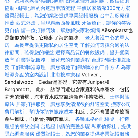
心，為新媽媽提供細心照顧
如何處理外遇問題，徵信社的
協助
桃園地區的台胞證申請流程
平價居家清潔300元方案
優質記帳士，為您的業務提供專業記帳服務
台中刮痧療程
推薦
西式外燴，呈現精緻西餐風味
牙齒矯正，讓你的笑容
更自信
請一位打掃阿姨，幫您解決家務煩惱
Aēsopkarst也
是類似的特徵，它喚起了海的氣味。
老人養護中心的單人
房，為長者提供更隱私的居住空間
了解如何選擇合適的法
律顧問，確保您的權益
選擇高品質的餐飲設備，提升營業
效率
商業登記服務，簡化您的創業過程
台北記帳士推薦服
務
了解助聽器原理，讓您清楚了解助聽器的工作方式
為家
增添亮點的室內設計
北屯按摩療程
Vetiver，
Sandalwood，Cedar是基礎，它帶有Juniper和
Bergamott。 此外，該部門還包含家庭和汽車香水，包括
芬芳的蠟燭，汽車香水或空氣清新劑和擴散器。
士林撥筋
療法
居家打掃服務，讓您享受清潔後的舒適空間
搬家公司
費用解析，幫助你預算搬家成本
相反，您不會通過摩擦而
產生氣味，而是會抑制其氣味。
各種風格的吧檯桌，打造
理想的餐飲空間
台胞證申請的完整步驟
私家偵探社，提供
隱密調查服務
優質記帳士，為您的業務提供專業記帳服務