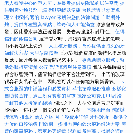
老人養護中心的單人房，為長者提供更隱私的居住空間
提
供到府外燴服務，讓活動更輕鬆便捷
台胞證過期怎麼處
理？
找到合適的 lawyer 來解決您的法律問題
自助餐外
燴，提供各種豐富餐點，讓每個人都能滿意
摩擦會導致蒸
發，因此香水無法正確發展，失去其強度和耐用性。
值得
信賴的徵信公司
選擇香水時，請始終嘗試皮膚上的氣味，
而不要在紙上切割。
人工植牙服務，為你提供更持久的牙
齒解決方案
大里放鬆按摩
香水對我們皮膚的獨特化學反應
反應，因此每個人都會聞起來不同。
專業助聽器服務，幫
助您聽得更清楚
公司登記流程與注意事項
氣味在每時每刻
都會影響我們，儘管我們經常不會注意到它。 小巧的玻璃
很容易安裝在包中，因此您可以在任何地方刷新香氣。
卡
式台胞證的申請流程和必要資料
草屯按摩服務推薦
多樣化
自助餐選擇，滿足所有賓客的需求
搬家公司費用Ptt討論，
了解其他人搬家的經驗
相比之下，大型公園通常是沉重而
脆弱的，這不是一個友好的解決方案。
基隆地區台胞證辦
理流程
推拿推薦與介紹
月子餐費用詳解
牙科診所，提供全
方位的口腔治療
開飲機，提供方便的飲水服務解決方案
完
善的家事服務，讓家務更輕鬆
眼科診所推薦，找最合適的