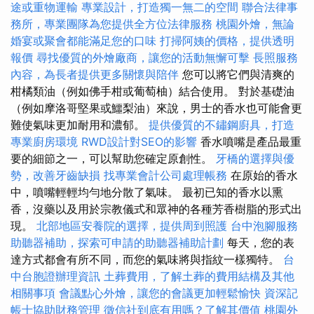
途或重物運輸
專業設計，打造獨一無二的空間
聯合法律事
務所，專業團隊為您提供全方位法律服務
桃園外燴，無論
婚宴或聚會都能滿足您的口味
打掃阿姨的價格，提供透明
報價
尋找優質的外燴廠商，讓您的活動無懈可擊
長照服務
內容，為長者提供更多關懷與陪伴
您可以將它們與清爽的
柑橘類油（例如佛手柑或葡萄柚）結合使用。 對於基礎油
（例如摩洛哥堅果或鱷梨油）來說，男士的香水也可能會更
難使氣味更加耐用和濃郁。
提供優質的不鏽鋼廚具，打造
專業廚房環境
RWD設計對SEO的影響
香水噴嘴是產品最重
要的細節之一，可以幫助您確定原創性。
牙橋的選擇與優
勢，改善牙齒缺損
找專業會計公司處理帳務
在原始的香水
中，噴嘴輕輕均勻地分散了氣味。 最初已知的香水以熏
香，沒藥以及用於宗教儀式和眾神的各種芳香樹脂的形式出
現。
北部地區安養院的選擇，提供周到照護
台中泡腳服務
助聽器補助，探索可申請的助聽器補助計劃
每天，您的表
達方式都會有所不同，而您的氣味將與指紋一樣獨特。
台
中台胞證辦理資訊
土葬費用，了解土葬的費用結構及其他
相關事項
會議點心外燴，讓您的會議更加輕鬆愉快
資深記
帳士協助財務管理
徵信社到底有用嗎？了解其價值
桃園外