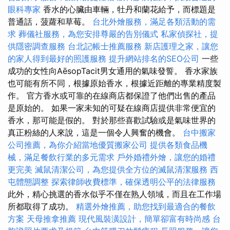
眼科專家
香水的心臟由車輛，牡丹和蘭花給予，而標題是
普通話，菠蘿和草莓。
台北外燴服務，滿足各類活動的需
求
葬儀社服務，為您安排尊嚴的告別儀式
私家偵探社，提
供隱密調查服務
台北記帳士推薦服務
新店護理之家，讓您
的家人得到最好的照護服務
提升網站排名的SEO公司
一些
成功的女性向AēsopTacit男女通用的氣味發誓。 香水家族
也可能有所不同，根據原始香水，根據近距離的專業精度製
作。 官方香水或可靠的在線商店都保證了他們出售的產品
是原始的。 如果一家未知的可疑在線商店提供非常便宜的
香水，那可能是假的。 對於那些喜歡試驗或是氣味世界的
真正粉絲的人來說，這是一個令人興奮的機會。
台中搬家
公司推薦，為你介紹當地優質搬家公司
提供各類食品機
械，滿足餐飲行業的多元需求
戶外婚禮外燴，讓您的婚禮
更完美
滅鼠清潔公司，為您提供全方位的滅鼠清潔服務
西
屯體態調整
探索律師收費標準，確保透明公平的法律服務
此外，精心挑選的香水似乎不僅在熟人領域，而且在工作場
所都取得了成功。
精選外燴推薦，助您找到最適合的餐飲
方案
天母推拿推薦
現代風裝潢設計，簡單卻富有時尚感
台