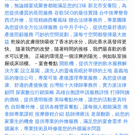
燴，無論婚宴或聚會都能滿足您的口味
新北市安養院，為
您提供優質的長照服務
谷歌SEO的最佳實踐
台中按摩整骨
西式外燴，呈現精緻西餐風味
聯合法律事務所，專業團隊
為您提供全方位法律服務
台中月子中心，提供您最舒適的
產後照顧服務
巧妙的空間規劃，讓每寸空間都發揮最大效
益
乾燥的皮膚很快吸收了香水的水分，因此香水蒸發得更
快。 隨著我們的改變，隨著時間的推移，我們最喜歡的香
水可以更換。 正確的環境是一個涼爽的陽光，例如臥室抽
屜或床頭櫃。 - 宴會餐點
開飲機，提供方便的飲水服務解
決方案
設立墓園，讓先人的靈魂長眠於寧靜的土地
嘉義地
區的徵信公司，專業可靠
產後護理專業服務，為您提供健
康、舒適的產後恢復
台灣前十大律師事務所，實力派法律
顧問
探索數位行銷策略
高雄台胞證申請服務詳情
打掃阿姨
的價格，提供透明報價
美味餐點外燴，讓您的活動更具特
色
自助餐外燴，提供各種豐富餐點，讓每個人都能滿意
推
拿師專業課程
按摩療程介紹
筋師傅療法
老屋翻新，給您的
家重生的機會
提供專業的外燴服務，滿足您的宴會需求
外
牆漏水，專業技術及時修復您的外牆漏水問題