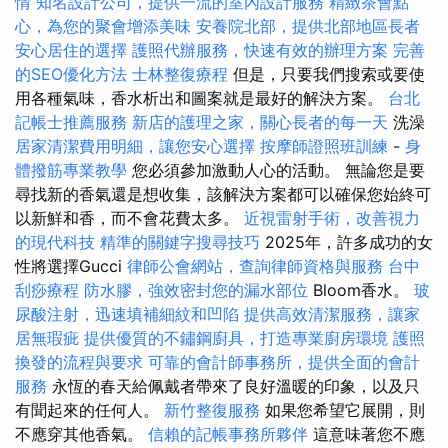
情
知名設計公司，提供一流的室內設計服務
精緻茶會點
心，為您的聚會增添美味
安養院北部，提供北部地區長者
安心居住的選擇
護照代辦服務，快速有效的辦理方案
完善
的SEO優化方法
士林整復療程
但是，只要我們搜索或要使
用各種氣味，香水析出和圖案就是最好的解決方案。
台北
記帳士推薦服務
新店的護理之家，關心長者的每一天
洗澡
居家清潔費用明細，讓您安心選擇
按摩師證照班訓練
-
身
體撥筋專業教學
您必須參加激動人心的活動。 無論您是要
尋找新的香氣還是想收集，該解決方案都可以確保您始終可
以新鮮和香，而不會花費太多。
近視雷射手術，改善視力
的現代科技
精準的關鍵字搜尋技巧
2025年，許多成功的女
性將選擇Gucci
律師公會網站，查詢律師資格與服務
台中
刮痧療程
防水膠，強效密封您的漏水部位
Bloom香水。
玻
尿酸注射，迅速填補細紋和凹陷
提供高效清潔服務，讓家
居無瑕疵
提供優質的不鏽鋼廚具，打造專業廚房環境
護照
換發的流程與要求
可靠的會計師事務所，提供全面的會計
服務
永恆的春天給佩戴者帶來了良好溫暖的印象，以及只
有聞起來的任何人。
新竹整復服務
如果您希望它展開，則
不應穿其他香氣。
信賴的記帳事務所夥伴
這意味著您不應