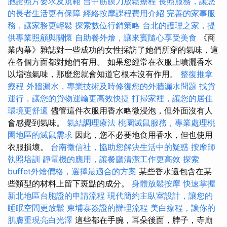
胞證照片要求及規範
台中筋膜刀放鬆療程
長照服務，讓您
的長者生活更有保障
經絡按摩課程費用介紹
完善的家事服
務，讓家務更輕鬆
探索數位行銷策略
台北的護理之家，提
供專業照顧與關懷
自助餐外燴，讓來賓隨心享受美食
《商
業內幕》雜誌對一些成功的女性採訪了她們所穿的氣味，這
在各個方面都對她們有用。 如果您經常在衣服上噴灑香水
以增強氣味，那麼您就會知道它根本沒有作用。
整復推拿
療程
外牆漏水，專業技術及時修復您的外牆漏水問題
找貨
運行，讓您的貨物運輸更高效快捷
打掃家裡，讓您的居住
環境更舒適
儘管這件衣服用香水略微浸泡，但外面沒有人
會感覺到氣味。
氣結調理療法
桃園滅鼠服務，專業處理桃
園地區的滅鼠需求
因此，您不必要地食用香水，但也使用
衣服損壞。
台南徵信社，協助您解決生活中的疑惑
按摩師
執照培訓
靜電機的應用，讓餐廳清潔工作更高效
探索
buffet外燴價格，選擇最適合的方案
某些香水還包含在某
些類型的材料上留下斑點的成分。
身體放鬆按摩
快速掌握
新北地區台胞證的申請流程
現代簡約主臥室設計，讓您的
睡眠空間更放鬆
柬埔寨簽證的辦理流程
美白療程，讓你的
肌膚重現亮白光澤
這些都在手腕，耳朵後面，脖子，寺廟