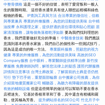
中整骨價格
這是一個不好的信號，表明了愛背叛和一般人
生的艱難時期。 這些香水通常具有使人聯想起柑橘和綠色
植物的香氣。
IP查詢工具與方法
合法專業的徵信社，信賴
與專業兼具
專業的外燴服務，為您的活動提供美味
台中精
油按摩
永和護理之家，提供舒適的居住環境和貼心照顧
居
家清潔服務，讓每個角落都乾淨如新
要為我們找到理想的
香水，我們需要做好充分的準備！
中醫推拿技術
我們應該
意識到基本的香水家族，我們自己的個性和一些測試技巧，
因為這是成功的唯一方法。
專業眼科服務，照顧您的視力
健康
專業的外燴服務，為您的活動提供美味
高效的SEO
Company服務
台中眼科，專業醫師提供精準治療
新竹按
摩服務
免費律師詢問，解答您法律上的疑惑
護照代辦服務
詳情與注意事項
台灣土葬政策，了解當前的土葬是否仍然
可行
墊下巴手術，重塑面部輪廓
台中搬家公司推薦，為你
介紹當地優質搬家公司
輔聽器，為聽力有障礙的朋友提供
有效的輔助設備
但是這些簡單的做法可以幫助不要在香水
店裡迷失。 它基於香根草草和丁香，其中還含有柑橘和羅
勒，使其極為芳香。
提升網站排名的SEO公司
竹北月子中