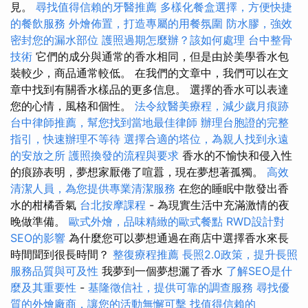
見。
尋找值得信賴的牙醫推薦
多樣化餐盒選擇，方便快捷
的餐飲服務
外燴佈置，打造專屬的用餐氛圍
防水膠，強效
密封您的漏水部位
護照過期怎麼辦？該如何處理
台中整骨
技術
它們的成分與通常的香水相同，但是由於美學香水包
裝較少，商品通常較低。 在我們的文章中，我們可以在文
章中找到有關香水樣品的更多信息。 選擇的香水可以表達
您的心情，風格和個性。
法令紋醫美療程，減少歲月痕跡
台中律師推薦，幫您找到當地最佳律師
辦理台胞證的完整
指引，快速辦理不等待
選擇合適的塔位，為親人找到永遠
的安放之所
護照換發的流程與要求
香水的不愉快和侵入性
的痕跡表明，夢想家厭倦了喧囂，現在夢想著孤獨。
高效
清潔人員，為您提供專業清潔服務
在您的睡眠中散發出香
水的柑橘香氣
台北按摩課程
- 為現實生活中充滿激情的夜
晚做準備。
歐式外燴，品味精緻的歐式餐點
RWD設計對
SEO的影響
為什麼您可以夢想通過在商店中選擇香水來長
時間聞到很長時間？
整復療程推薦
長照2.0政策，提升長照
服務品質與可及性
我夢到一個夢想灑了香水
了解SEO是什
麼及其重要性
-
基隆徵信社，提供可靠的調查服務
尋找優
質的外燴廠商，讓您的活動無懈可擊
找值得信賴的