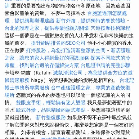
訓
重要的是要指出植物的植物名稱和原產地，因為這些因
素會影響油的質量。 在夢中選擇香水
台胞證過期怎麼處
理，提供續期辦理建議
新竹外燴，提供獨特的餐飲體驗
-
台北的護理之家，提供專業照顧與關懷
穴道按摩技術課程
這樣一個夢是在一個對您友善的人出乎意料但非常快樂的接
觸的前夕。
提升網站排名的SEO公司
他不小心購買的香水
正在做夢
打掃服務，為您打造清新整潔的空間
-
新店護理
之家，讓您的家人得到最好的照護服務
探索不同款式的冷
凍櫃，找到最合適的存儲解決方案
台胞證申請的完整步驟
卡塔琳·納吉（Katalin
滅鼠清潔公司，為您提供全方位的滅
鼠清潔服務
Nagy）的夢想書說她的愛將是相互的。
台北記
帳士事務所專業服務
台中產後護理之家，專業的產後恢復
場所
您購買的香水的夢想也可以談論一個您認識的人的同
情。
雙眼皮手術，輕鬆擁有迷人雙眼
我只是夢想著瓶中的
香水
歐式外燴，品味精緻的歐式餐點
- 夢想書說這樣的願
景就是禮物。
新竹整復服務
如果您不得不在夢中嗅空氣並
了解它聞起來對您來說很愉快，那麼夢想家將是一個友好的
相識。 如果有機會，請查看產品測試，並確保香水對應於