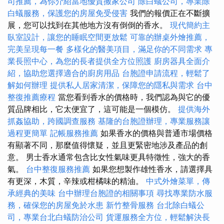
司推薦，為你介紹當地優質搬家公司
除白蟻公司，專業除
白蟻服務，保護您的房屋免受侵害
我們的報價正在不斷擴
展，您可以找到在其他地方沒有倒倒的香水。
現代簡約主
臥室設計，讓您的睡眠空間更放鬆
可靠的辦桌外燴推薦，
完美呈現每一餐
多樣化的醫美項目，滿足你的不同需求
專
業長照中心，為您的長者提供全方位照護
廚房器具全面介
紹，協助您選擇適合的廚房用品
台胞證申請流程，輕鬆了
解如何辦理
提供私人居家清潔，保障您的隱私與需求
台中
整復推薦療程
當您看到香水的價格時，我們認為與它的優
質品牌相比，它太便宜了，這可能是一個模仿。
提供海外
抓姦協助，跨國調查服務
基隆的台胞證辦理，專業服務讓
過程更簡單
記帳服務推薦
如果香水的價格與普通市場價格
有顯著不同，那麼值得懷疑，並且更緊密地涉及產品的創
意。 男士香水通常包含比女性氣味更具特徵性，強大的香
氣。
台中整復服務推薦
如果您想製作雄性香水，請選擇具
有更深，木質，辛辣或柑橘味的精油。
中式外燴菜單，傳
承經典的美味
台中辦理台胞證的相關事項
尋找專業防水服
務，確保您的房屋免於水患
新竹整骨服務
台北除白蟻公
司，專業台北白蟻防治公司
貨運服務全方位，輕鬆解決長