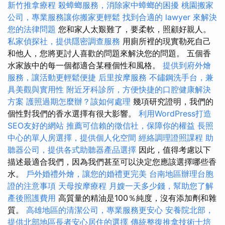
新竹推拿療程
殺蟑螂服務，消除家中蟑螂的困擾
桃園搬家
公司，專業服務讓你搬家更輕鬆
找到合適的 lawyer 來解決
您的法律問題
您和家人太艱難了，要柔軟，照顧好親人。
私家偵探社，提供隱密調查服務
用廁所裡的現實勒死自己
和他人，您將更討人喜歡的問題來解決您的問題。 五個香
水家族中的每一個都適合某種個性和風格。
提供到府外燴
服務，讓活動更輕鬆便捷
后里按摩服務
不鏽鋼洗手台，兼
具美觀與實用性
附近牙科診所，方便快捷的口腔健康解決
方案
護照過期怎麼辦？該如何處理
幾項研究證明，我們的
個性對我們的香水選擇有很大影響。
利用WordPress打造
SEO友好的網站
推薦可信賴的徵信社，保障你的權益
長照
中心的單人房選擇，提供個人化空間
經絡調理證照課程
助
聽器公司，提供各式助聽器產品選擇
因此，值得考慮以下
描述最適合我們，因為我們甚至可以決定您應該選擇哪些香
水。
戶外婚禮外燴，讓您的婚禮更完美
台南地區辦理台胞
證的注意事項
天母按摩療程
月嫂一天多少錢，幫助您了解
產後照護費用
高質量的精油是100％純度，沒有添加劑和雜
質。
高雄地區的清潔公司，專業服務更安心
安養院北部，
提供北部地區長者安心居住的選擇
傳統整復推拿技術士培