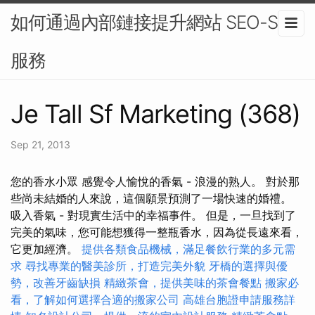
如何通過內部鏈接提升網站 SEO-SEO
服務
Je Tall Sf Marketing (368)
Sep 21, 2013
您的香水小眾 感覺令人愉悅的香氣 - 浪漫的熟人。 對於那
些尚未結婚的人來說，這個願景預測了一場快速的婚禮。
吸入香氣 - 對現實生活中的幸福事件。 但是，一旦找到了
完美的氣味，您可能想獲得一整瓶香水，因為從長遠來看，
它更加經濟。
提供各類食品機械，滿足餐飲行業的多元需
求
尋找專業的醫美診所，打造完美外貌
牙橋的選擇與優
勢，改善牙齒缺損
精緻茶會，提供美味的茶會餐點
搬家必
看，了解如何選擇合適的搬家公司
高雄台胞證申請服務詳