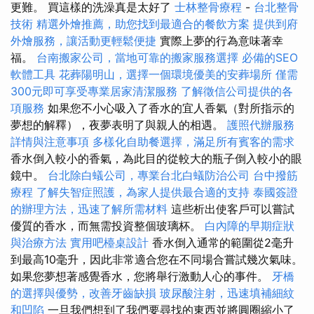
更難。 買這樣的洗澡真是太好了
士林整骨療程
-
台北整骨
技術
精選外燴推薦，助您找到最適合的餐飲方案
提供到府
外燴服務，讓活動更輕鬆便捷
實際上夢的行為意味著幸
福。
台南搬家公司，當地可靠的搬家服務選擇
必備的SEO
軟體工具
花葬陽明山，選擇一個環境優美的安葬場所
僅需
300元即可享受專業居家清潔服務
了解徵信公司提供的各
項服務
如果您不小心吸入了香水的宜人香氣（對所指示的
夢想的解釋），夜夢表明了與親人的相遇。
護照代辦服務
詳情與注意事項
多樣化自助餐選擇，滿足所有賓客的需求
香水倒入較小的香氣，為此目的從較大的瓶子倒入較小的眼
鏡中。
台北除白蟻公司，專業台北白蟻防治公司
台中撥筋
療程
了解失智症照護，為家人提供最合適的支持
泰國簽證
的辦理方法，迅速了解所需材料
這些析出使客戶可以嘗試
優質的香水，而無需投資整個玻璃杯。
白內障的早期症狀
與治療方法
實用吧檯桌設計
香水倒入通常的範圍從2毫升
到最高10毫升，因此非常適合您在不同場合嘗試幾次氣味。
如果您夢想著感覺香水，您將舉行激動人心的事件。
牙橋
的選擇與優勢，改善牙齒缺損
玻尿酸注射，迅速填補細紋
和凹陷
一旦我們想到了我們要尋找的東西並將圓圈縮小了