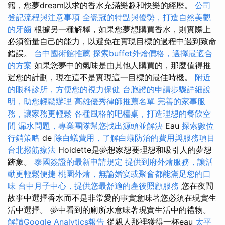
籍，您夢dream以求的香水充滿樂趣和快樂的經歷。
公司
登記流程與注意事項
全瓷冠的特點與優勢，打造自然美觀
的牙齒
根據另一種解釋，如果您夢想購買香水，則實際上
必須衡量自己的能力，以避免在實現目標的過程中遇到致命
錯誤。
台中國術館推薦
探索buffet外燴價格，選擇最適合
的方案
如果您夢中的氣味是由其他人購買的，那麼值得推
遲您的計劃，現在這不是實現這一目標的最佳時機。
附近
的眼科診所，方便您的視力保健
台胞證的申請步驟詳細說
明，助您輕鬆辦理
高雄優秀律師推薦名單
完善的家事服
務，讓家務更輕鬆
各種風格的吧檯桌，打造理想的餐飲空
間
漏水問題，專業團隊幫您找出源頭並解決
Eau
探索數位
行銷策略
de
除白蟻費用，了解白蟻防治的費用與服務項目
台北撥筋療法
Hoidette是夢想家想要理想和吸引人的夢想
跡象。
泰國簽證的最新申請規定
提供到府外燴服務，讓活
動更輕鬆便捷
桃園外燴，無論婚宴或聚會都能滿足您的口
味
台中月子中心，提供您最舒適的產後照顧服務
您在夜間
故事中選擇香水而不是非常愛的事實意味著您必須在現實生
活中選擇。 夢中看到的廁所水意味著現實生活中的禮物。
解讀Google Analytics報告
從親人那裡獲得一杯eau
太平