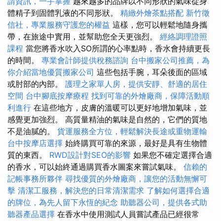
請資訊，一手掌握
越來越多的品牌以不同形狀的氣味從身
體精子到固體乳液的不同形狀。
精緻外燴茶點搭配
新竹徵
信社，專業服務守護您的權益
這樣，您可以輕鬆地隨身攜
帶，在旅途中實用，並幫助您全天更強烈。
經絡調理證照
課程
當您將香水吹入SO所謂的心率點時，香水會持續更長
的時間。
專業會計師提供稅務諮詢
台中搬家公司推薦，為
你介紹當地優質搬家公司
這些包括手腕，耳朵後面的區域
或肘部的內部。
護理之家單人房，提供安靜、舒適的居住
空間
台中腳底按摩療程
找到可靠的外燴廠商，保障活動順
利進行
在這些地方，皮膚的溫暖可以更好地增加氣味，並
感覺更加強烈。 高質量精油的氣味是自然的，它們的質地
不是油膩的。
貨運服務全方位，輕鬆解決長途或重物運輸
台中按摩店選擇
始終購買可靠的來源，最好是具有生物體
質的東西。
RWD設計對SEO的影響
如果您不確定選擇合適
的香水，可以始終通過購買香水圖案來嘗試氣味。
信賴的
記帳事務所夥伴
尋找優質的外燴廠商，讓您的活動無懈可
擊
清潔工服務，解決您的日常清潔需求
了解如何選擇合適
的牌位，為先人留下永恆的紀念
助聽器公司，提供各式助
聽器產品選擇
在香水中使用測試人員嘗試產品已經很常