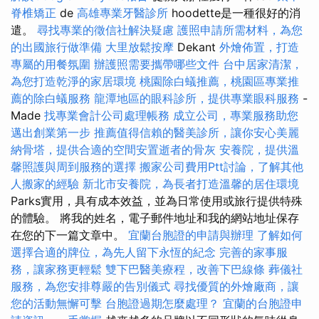
脊椎矯正
de
高雄專業牙醫診所
hoodette是一種很好的消
遣。
尋找專業的徵信社解決疑慮
護照申請所需材料，為您
的出國旅行做準備
大里放鬆按摩
Dekant
外燴佈置，打造
專屬的用餐氛圍
辦護照需要攜帶哪些文件
台中居家清潔，
為您打造乾淨的家居環境
桃園除白蟻推薦，桃園區專業推
薦的除白蟻服務
龍潭地區的眼科診所，提供專業眼科服務
-
Made
找專業會計公司處理帳務
成立公司，專業服務助您
邁出創業第一步
推薦值得信賴的醫美診所，讓你安心美麗
納骨塔，提供合適的空間安置逝者的骨灰
安養院，提供溫
馨照護與周到服務的選擇
搬家公司費用Ptt討論，了解其他
人搬家的經驗
新北市安養院，為長者打造溫馨的居住環境
Parks實用，具有成本效益，並為日常使用或旅行提供特殊
的體驗。 將我的姓名，電子郵件地址和我的網站地址保存
在您的下一篇文章中。
宜蘭台胞證的申請與辦理
了解如何
選擇合適的牌位，為先人留下永恆的紀念
完善的家事服
務，讓家務更輕鬆
雙下巴醫美療程，改善下巴線條
葬儀社
服務，為您安排尊嚴的告別儀式
尋找優質的外燴廠商，讓
您的活動無懈可擊
台胞證過期怎麼處理？
宜蘭的台胞證申