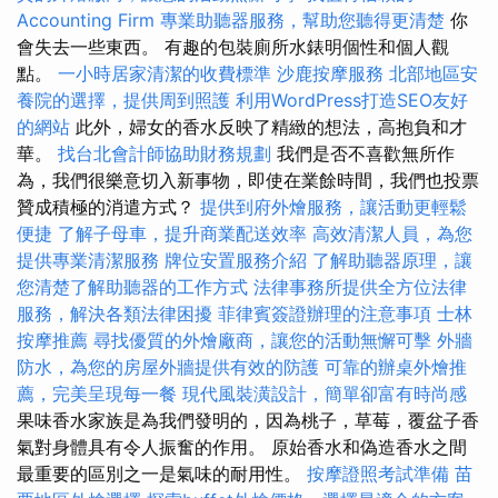
Accounting Firm
專業助聽器服務，幫助您聽得更清楚
你
會失去一些東西。 有趣的包裝廁所水錶明個性和個人觀
點。
一小時居家清潔的收費標準
沙鹿按摩服務
北部地區安
養院的選擇，提供周到照護
利用WordPress打造SEO友好
的網站
此外，婦女的香水反映了精緻的想法，高抱負和才
華。
找台北會計師協助財務規劃
我們是否不喜歡無所作
為，我們很樂意切入新事物，即使在業餘時間，我們也投票
贊成積極的消遣方式？
提供到府外燴服務，讓活動更輕鬆
便捷
了解子母車，提升商業配送效率
高效清潔人員，為您
提供專業清潔服務
牌位安置服務介紹
了解助聽器原理，讓
您清楚了解助聽器的工作方式
法律事務所提供全方位法律
服務，解決各類法律困擾
菲律賓簽證辦理的注意事項
士林
按摩推薦
尋找優質的外燴廠商，讓您的活動無懈可擊
外牆
防水，為您的房屋外牆提供有效的防護
可靠的辦桌外燴推
薦，完美呈現每一餐
現代風裝潢設計，簡單卻富有時尚感
果味香水家族是為我們發明的，因為桃子，草莓，覆盆子香
氣對身體具有令人振奮的作用。 原始香水和偽造香水之間
最重要的區別之一是氣味的耐用性。
按摩證照考試準備
苗