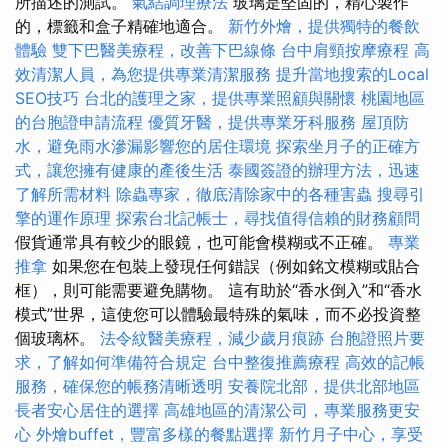
所描述的測試。
氣結調理療法
玻璃是堅固的，精心製作
的，標籤和盒子精確地適合。
新竹外燴，提供獨特的餐飲
體驗
雙下巴醫美療程，改善下巴線條
台中肩頸按摩療程
高
效清潔人員，為您提供專業清潔服務
提升當地搜索的Local
SEO技巧
台北的護理之家，提供專業照顧與關懷
桃園地區
的台胞證申請流程
優質牙醫，提供專業牙科服務
屋頂防
水，避免雨水滲漏影響您的居住環境
探索坐月子的正確方
式，讓您擁有健康的產後生活
泰國簽證的辦理方法，迅速
了解所需材料
除蟲專家，徹底清除家中的各種害蟲
搜尋引
擎的運作原理
探索台北記帳士，尋找值得信賴的財務顧問
假貨通常具有較少的眼鏡，也可能會模糊或不正確。
專業
推拿
如果您在包裝上發現任何錯誤（例如銘文模糊或貼合
框），則可能需要避免購物。 這有助於“香水倒入”和“香水
模式”世界，這使您可以體驗最特殊的氣味，而不必投資整
個玻璃杯。
法令紋醫美療程，減少歲月痕跡
台胞證照片要
求，了解如何準備符合規定
台中整復推薦療程
高效的記帳
服務，確保您的帳務清晰透明
安養院北部，提供北部地區
長者安心居住的選擇
高雄地區的清潔公司，專業服務更安
心
外燴buffet，豐富多樣的餐點選擇
新竹月子中心，享受