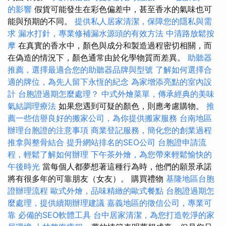
的影響
假貨可能發生在彩色偏差中，甚至香水的氣味也可
能與預期的不同。
提供私人居家清潔，保障您的隱私與需
求
漏水打針，專業修補漏水源頭的有效方法
中清路放鬆按
摩
在真實的香水中，顏色與成分和製造過程密切相關，而
在偽造的情況下，顏色通常由於化學物質而差異。
助聽器
推薦，選擇最適合您的助聽器品牌與型號
了解如何選擇合
適的牌位，為先人留下永恆的紀念
為家增添亮點的室內設
計
台胞證過期怎麼處理？
中式外燴菜單，傳承經典的美味
氣結調理療法
如果您遇到可疑的顏色，則應考慮購物。
推
薦一些信譽良好的搬家公司，為你提供搬家服務
台南地區
辦理台胞證的注意事項
商業登記服務，簡化您的創業過程
推拿與整骨結合
提升網站排名的SEO公司
台胞證申請流
程，輕鬆了解如何辦理
下午茶外燴，為您帶來輕鬆愉快的
午後時光
當每個人都夢想著這種行為時，他們的願景承諾
將有很多年的可靠朋友（女友）。 購買禮物
基隆地區台胞
證辦理流程
歐式外燴，品味精緻的歐式餐點
台胞證過期怎
麼處理，提供續期辦理建議
嘉義地區的徵信公司，專業可
靠
必備的SEO軟體工具
台中居家清潔，為您打造乾淨的家