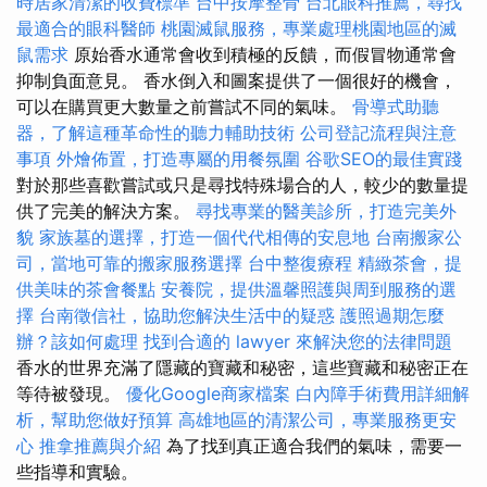
時居家清潔的收費標準
台中按摩整骨
台北眼科推薦，尋找
最適合的眼科醫師
桃園滅鼠服務，專業處理桃園地區的滅
鼠需求
原始香水通常會收到積極的反饋，而假冒物通常會
抑制負面意見。 香水倒入和圖案提供了一個很好的機會，
可以在購買更大數量之前嘗試不同的氣味。
骨導式助聽
器，了解這種革命性的聽力輔助技術
公司登記流程與注意
事項
外燴佈置，打造專屬的用餐氛圍
谷歌SEO的最佳實踐
對於那些喜歡嘗試或只是尋找特殊場合的人，較少的數量提
供了完美的解決方案。
尋找專業的醫美診所，打造完美外
貌
家族墓的選擇，打造一個代代相傳的安息地
台南搬家公
司，當地可靠的搬家服務選擇
台中整復療程
精緻茶會，提
供美味的茶會餐點
安養院，提供溫馨照護與周到服務的選
擇
台南徵信社，協助您解決生活中的疑惑
護照過期怎麼
辦？該如何處理
找到合適的 lawyer 來解決您的法律問題
香水的世界充滿了隱藏的寶藏和秘密，這些寶藏和秘密正在
等待被發現。
優化Google商家檔案
白內障手術費用詳細解
析，幫助您做好預算
高雄地區的清潔公司，專業服務更安
心
推拿推薦與介紹
為了找到真正適合我們的氣味，需要一
些指導和實驗。