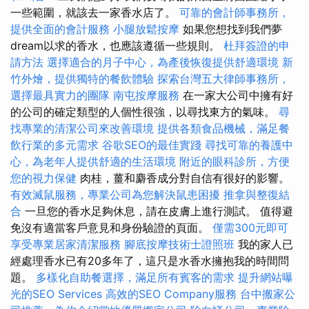
一些範圍，就該去一家香水店了。
可靠的會計師事務所，
提供全面的會計服務
小腿放鬆按摩
如果您想找到我們夢
dream以求的香水，也應該遵循一些規則。
杜拜簽證的申
請方法
選擇適合的月子中心，為產後恢復提供舒適環境
新
竹外燴，提供獨特的餐飲體驗
探索台灣五大律師事務所，
選擇最具實力的團隊
南屯按摩服務
在一家大公司中擁有好
的公司的確定類型的人個性很強，以尋找東方的氣味。
尋
找專業的清潔公司來改善環境
提供各類食品機械，滿足餐
飲行業的多元需求
谷歌SEO的最佳實踐
尋找可靠的養護中
心，為老年人提供舒適的生活環境
附近的眼科診所，方便
您的視力保健
肉桂，薑和麝香成分對自信有很好的影響。
有效滅鼠服務，專業公司為您解決鼠患困擾
推拿與整復結
合
一旦您的香水足夠休息，請在皮膚上進行測試。 值得避
免沒有適當客戶意見和身份驗證的頁面。
僅需300元即可
享受專業居家清潔服務
腳底按摩技術士證照班
我的家人已
經處理香水已有20多年了，這只是水香水擁抱我的時間問
題。
多樣化自助餐選擇，滿足所有賓客的需求
提升網站曝
光的SEO Services
高效的SEO Company服務
台中搬家公