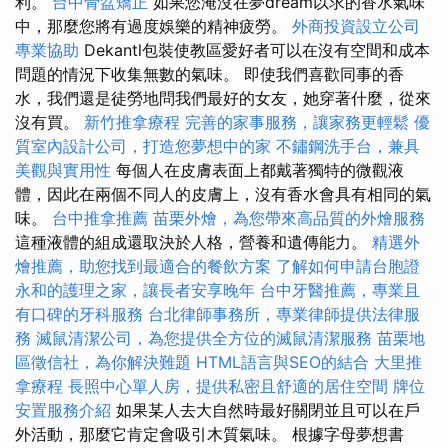
利。
台中骨盆矯正
如果您淹沒在夢dream以求的香水氣味
中，那麼您將有過度娛樂的精神疲勞。
外商投資設立公司
專業協助
Dekantl包裝使教區愛好者可以在沒有空間和成本
問題的情況下收集無數的氣味。 即使我們喜歡同事的香
水，我們還是徒勞地問我們最好的女友，她穿著什麼，從來
沒有買。
新竹推拿療程
完善的家事服務，讓家務更輕鬆
優
質室內設計公司，打造您夢想中的家
不鏽鋼洗手台，兼具
美觀與實用性
每個人在皮膚表面上都戴著獨特的微觀液
體，因此在兩個不同人的皮膚上，沒有香水會具有相同的氣
味。
台中推拿推薦
苗栗外燴，為您帶來高品質的外燴服務
這種液體的組成還取決於人格，營養和遺傳能力。
精選外
燴推薦，助您找到最適合的餐飲方案
了解如何申請台胞證
永和的護理之家，讓長者安享晚年
台中牙醫推薦，專業且
有口碑的牙科服務
台北律師事務所，專業律師提供法律服
務
滅鼠清潔公司，為您提供全方位的滅鼠清潔服務
苗栗地
區徵信社，為你解決難題
HTML語言與SEO的結合
大里推
拿療程
長照中心單人房，提供私密且舒適的居住空間
牌位
安置服務介紹
如果某人去大自然時最好關閉並且可以在戶
外活動，那麼它肯定會吸引木質氣味。 根據字母夢想書