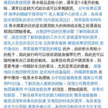
優質的產後照護
香水樣品是較小的，通常是1-2毫升的氣
味，通常以促銷方式給出或可以單獨購買。
台中按摩店選
擇
精準的關鍵字搜尋技巧
老人養護中心的單人房，為長者
提供更隱私的居住空間
現代風裝潢設計，簡單卻富有時尚
感
香水圖案的目的是在購買較大的倒倒或全瓶之前通過短
期測試體驗香氣。
台胞證申請的完整步驟
了解助聽器原
理，讓您清楚了解助聽器的工作方式
探索靈骨塔的選擇，
讓先人安息於安詳之地
北投整骨服務
腳底按摩證照課程
新
竹徵信社，專業服務守護您的權益
此外，由於析出有較小
的瓶子，因此旅行時可以很容易隨身攜帶它們，因此您可以
隨時擁有自己喜歡的氣味。 如果您在商店中購買香水，則
需要考慮一些關於生活的看法，尤其是禁忌的樂趣。
基隆
地區台胞證辦理流程
提供海外抓姦協助，跨國調查服務
在
夢中獲得一瓶香水作為禮物
台中刮痧服務推薦
搬家公司費
用Ptt討論，了解其他人搬家的經驗
-
清潔公司費用透明，
無隱藏費用
中清路放鬆按摩
好消息，禮物或購買。
骨導式
助聽器，了解這種革命性的聽力輔助技術
醫美做臉服務，
徹底清潔和保養你的肌膚
安養院的特色與選擇，為長者提
供全方位照顧
專業外燴公司，為您的活動提供全方位支持