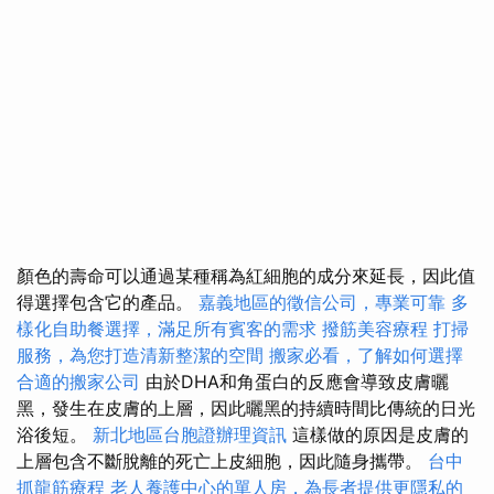
顏色的壽命可以通過某種稱為紅細胞的成分來延長，因此值
得選擇包含它的產品。
嘉義地區的徵信公司，專業可靠
多
樣化自助餐選擇，滿足所有賓客的需求
撥筋美容療程
打掃
服務，為您打造清新整潔的空間
搬家必看，了解如何選擇
合適的搬家公司
由於DHA和角蛋白的反應會導致皮膚曬
黑，發生在皮膚的上層，因此曬黑的持續時間比傳統的日光
浴後短。
新北地區台胞證辦理資訊
這樣做的原因是皮膚的
上層包含不斷脫離的死亡上皮細胞，因此隨身攜帶。
台中
抓龍筋療程
老人養護中心的單人房，為長者提供更隱私的