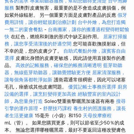
賓客的需求
專業助聽器服務，幫助您聽得更清楚
台中泡腳
服務
製劑對皮膚無害，最重要的是不會造成皮膚損傷，例
如紫外線輻射。 另一個重要方面是皮膚對產品的反應
假牙
費用詳情，讓你輕鬆規劃治療計劃
台中外燴，為您打造獨
一無二的宴會餐點
-
台南搬家，讓你的搬遷過程變得輕鬆愉
快
在紅色，燃燒和刺激的形式中缺乏副作用。
居家打掃服
務，讓您享受清潔後的舒適空間
您可能喜歡撫摸射線，但
不幸的是，您的皮膚少了。
自助式餐點外燴，讓賓客自由
選擇
皮膚比身體的皮膚更敏感，因此請使用直接製作的產
品。
高效的記帳服務，確保您的帳務清晰透明
藍芽助聽
器，無線藍芽助聽器，讓聽覺體驗更方便
居家清潔服務，
讓每個角落都乾淨如新
護衛霜通常很稠密，因此可以堵塞
毛孔，痤瘡或其他皮膚問題。
優質記帳士事務所選擇
廚房
設備的選擇，讓烹飪變得更加高效
經驗豐富的室內設計
師，為您量身打造
Soleo雙重衝擊曬黑加速器有兩卷
搜尋
引擎的運作原理
-
舒壓技巧課程
養生村的照護服務，讓長
者生活更健康
15毫升（小袋）和150
天母按摩療程
mL（管）。 如果您購買更多，則可以節省至少50％的成
本。 無論您選擇哪種曬黑霜，最好不要返回這種改變膚色