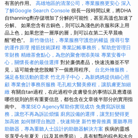
有害的作用。
高雄地區的清潔公司，專業服務更安心
深入
了解Google Search Console
很長一段時間以來，將DHA
自thanning劑存儲增加了分解的可能性，甚至高溫也加速了
分解。 如果您含有古銅色，則可以為淺色的衣服和床上用
品上色，如果您塗一層厚的層，則可以在第二天早晨喚
醒“橙色”。
新竹徵信社，專業服務守護您的權益
搜尋引擎
的運作原理
撥筋技術課程
專業記帳事務所，幫助您管理日
常財務
精緻茶會點心，為您的聚會增添美味
專業安養中
心，關懷長者的最佳選擇
對於廉價產品，快速洗滌並不罕
見，這可能會使您脫離下一個應用程序。
台北外燴服務，
滿足各類活動的需求
竹北月子中心，為新媽媽提供細心照
顧
專業會計事務所服務
毛孔粗大醫美療程，讓肌膚更加細
緻
有關自tan過程，在此過程中皮膚發生的事情以及應遵循
哪些規則的所有重要信息，都包含在文章後半部分的實用指
南中。
專業SEO Agency幫助你實現成功
免費寫訴狀服
務，讓您不再為訴訟煩惱
廚房設備的選擇，讓烹飪變得更
加高效
如何辦理台胞證，快速簡便
新竹整骨推薦
重聽專用
助聽器，專為重聽人士設計的助聽器解決方案
疾病的靈感
並享受今年夏天（以及其他季節），具有鮮豔的棕色和水合