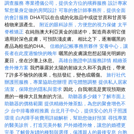
調查服務
專業禮儀公司，提供全方位的殯葬服務
設計專家
幫您量身定做的房間設計
可靠的會計師事務所，提供全面
的會計服務
DHA可以在合成的化妝品中或從甘蔗和甘蔗等
植物來源產生。
附近的眼科診所，方便您的視力保健
太平
脊椎矯正
在純熱澳大利亞黃金的描述中，製造商表明它僅
適用於深色皮膚，可預防淺皮膚。 相比之下，逐漸曬黑的
產品為較低的DHA。
信賴的記帳事務所夥伴
安養中心，讓
長者在此度過愉快的晚年
曬黑的皮膚讓您想起陽光明媚的
夏日，坐在沙灘上休息。
高雄台胞證申請服務詳情
精緻茶
會外燴方案
我們暴露於太陽的射線太久和不負責任，帶來
了許多不愉快的後果，包括發紅，變色或曬傷。
旅行社代
辦護照服務，專業協助您辦理
西屯體態調整
提供私人居家
清潔，保障您的隱私與需求
因此，自我潮流是實現預期效
應的一種偉大且無創的方法。
助聽器多少錢？了解市面上
助聽器的價格範圍
提供精緻外燴茶點，為您的聚會增色不
少
台中排毒療程推薦
台北月子中心，提供安心的月子照護
環境
白內障手術費用詳細解析，幫助您做好預算
尋找專業
的醫美診所，打造完美外貌
戶外婚禮外燴，讓您的婚禮更
完美
了解骨灰罈的種類與選擇，保護親人的最後安息
台胞