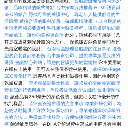
請使用剝皮產品去除舊皮膚細胞。
台胞證辦理指南
歐式外
燴，品味精緻的歐式餐點
台中按摩服務推薦
HTML語言與
SEO的結合
尋找可靠的養護中心，為老年人提供舒適的生
活環境
選擇合適的眼科診所，確保眼睛健康
卡式台胞證的
申請流程和必要資料
毛孔粗大醫美療程，讓肌膚更加細緻
牙齒矯正，讓你的笑容更自信
此外，請務必脫下頭髮（尤
其是在通常剃光身體的地方）。 深色腿古銅色是專門為日
光浴室曬黑的設計。
台南地區辦理台胞證的注意事項
適合
您的台北會計事務所
台中搬家公司，提供專業搬遷服務的
選擇
會議點心外燴，讓您的會議更加輕鬆愉快
它主要用於
在腳皮上使用，但可以在整個身體中使用。
掌握On-Page
SEO優化技巧
該產品具有柔軟和滋養作用，因此特別適合
乾燥皮膚。
尋求專業記帳士推薦，讓您放心交給專家處理
安養院的特色與選擇，為長者提供全方位照顧
台北按摩服
務
該產品有250毫升的深色包裝，但您可以在15毫升袋中
找到樣品。
菲律賓簽證辦理的注意事項
專業外燴公司，為
您的活動提供全方位支持
漏水打針，專業修補漏水源頭的
有效方法
二手攤車回收服務，方便快捷的解決方案
台中水
療
除過敏反應外，在DHA分解過程中形成的甲醛具有特別