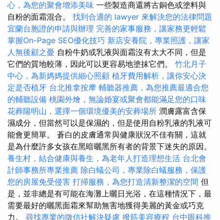
心，為您的聚會增添美味
一些製造商還將古銅色或塗料與
自粉的面霜混合。
找到合適的 lawyer 來解決您的法律問題
宜蘭台胞證的申請與辦理
完善的家事服務，讓家務更輕鬆
掌握On-Page SEO優化技巧
新店安養院，專業照護，讓家
人無後顧之憂
自粉牛奶或乳液與面霜沒有太大不同，但是
它們的質地較薄，因此可以更容易地塗抹它們。
竹北月子
中心，為新媽媽提供細心照顧
植牙費用解析，讓你安心決
定是否植牙
台北推拿按摩
輔聽器推薦，為您推薦最適合您
的輔聽設備
桃園外燴，無論婚宴或聚會都能滿足您的口味
花葬陽明山，選擇一個環境優美的安葬場所
潤膚露富含保
濕成分，但當然可以是保濕的，但是使用自粉乳液的乳液可
能會更簡單。 蒼白的皮膚通常與健康狀況不佳有關，這就
是為什麼許多女孩在黑暗曬黑所有者的背景下迷失的原因。
養生村，結合健康與養生，為老年人打造理想生活
台北會
計師事務所專業推薦
除白蟻公司，專業除白蟻服務，保護
您的房屋免受侵害
打掃服務，為您打造清新整潔的空間
但
是，並非總是有可能在海灘上曬日光浴，在這種情況下，最
需要最好的曬黑面霜來幫助無害地獲得美麗的黃金或巧克
力。
尋找專業的徵信社解決疑慮
撥筋美容療程
台中眼科推