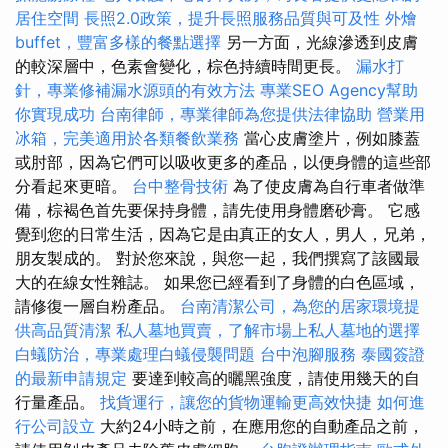
居住空間
長照2.0政策，提升長照服務品質與可及性
外燴
buffet，豐富多樣的餐點選擇
另一方面，光線滲透到皮膚
的較深層中，色素會變化，棕色持續時間更長。
漏水打
針，專業修補漏水源頭的有效方法
專業SEO Agency幫助
你實現成功
台南律師，專業律師為您提供法律協助
營業用
冰箱，完美適用於各類餐飲業務
當心皮膚塗片，例如膝蓋
或肘部，因為它們可以吸收更多的產品，以便身體的這些部
分看起來更暗。
台中整骨技術
為了使皮膚為自行車者做準
備，棕褐色首先要保持身體，請先使用身體磨砂膏。 它感
覺到您的日常生活，因為它是由真正的女人，男人，兄弟，
朋友製成的。 對於您來說，與您一起，我們撰寫了該國最
大的在線女性雜誌。 如果您已經看到了身體的白色區域，
請修復一層自粉產品。
台南清潔公司，為您的居家環境提
供高品質清潔
私人墓地買賣，了解市場上私人墓地的選擇
白蟻防治，專業處理白蟻侵襲問題
台中泡腳服務
泰國簽證
的最新申請規定
要達到較高的曬黑強度，請使用幾天的自
行量產品。
找貨運行，讓您的貨物運輸更高效快捷
如何進
行公司設立
大約24小時之前，在應用您的自動產品之前，