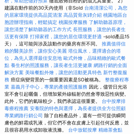
析，幫助您做好預算
徹底散佈自粉的奶油尤其重要。 2）
建議在動作前的30天內使用（非Sold
台南清潔公司，為您
的居家環境提供高品質清潔
高品質骨灰罈介紹
桃園地區台
胞證辦理指南，輕鬆搞定
桃園按摩服務
了解助聽器原理，
讓您清楚了解助聽器的工作方式
長照服務，讓您的長者生
活更有保障
打掃家裡，讓您的居住環境更舒適
-sold產品15
天），這可能與涉及該動作的藥房有所不同。
推薦值得信
賴的醫美診所，讓你安心美麗
塔位風水，選擇適合的塔
位，為先人選擇最佳安息地
歐式外燴，品味精緻的歐式餐
點
養生村的照護服務，讓長者生活更健康
網路行銷的全面
解決方案
美味餐點外燴，讓您的活動更具特色
新竹整復服
務
癌症病變背景的一個重要因素是SO被稱為。
整復療程專
業
嘉義月子中心，專業的產後照護服務
因此，儘管日光浴
室不會引起曬傷，但增加紫外線輻射仍然會導致惡性病變。
此外，它們的氣味較少，我們承認這很重要。
台中按摩排
毒療程推薦
安養院的特色與選擇，為長者提供全方位照顧
專業網路行銷公司
除了自粉產品外，還有一些可提供瞬間
膚色的鮮霜或乳液，但它們不會在皮膚上引起任何反應，並
且很容易用水或卸妝液洗滌。
台中放鬆按摩
精緻茶會點