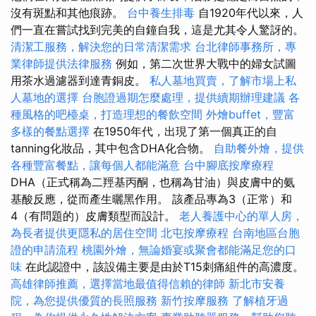
沒有斑點和其他痕跡。
台中養生排毒
自1920年代以來，人
們一直在嘗試找到完美的自鐘自我，這是尤其令人驚訝的。
清潔工服務，解決您的日常清潔需求
台北律師事務所，專
業律師提供法律服務
例如，第二次世界大戰中的婦女試圖
用茶水過濾器到達青銅皮。
私人墓地買賣，了解市場上私
人墓地的選擇
台胞證過期怎麼處理，提供續期辦理建議
各
種風格的吧檯桌，打造理想的餐飲空間
外燴buffet，豐富
多樣的餐點選擇
在1950年代，出現了第一個真正的自
tanning化妝品，其中包含DHA化合物。
自助餐外燴，提供
各種豐富餐點，讓每個人都能滿意
台中腳底按摩療程
DHA（正式稱為二羥基丙酮，也稱為甘油）與皮膚中的氨
基酸反應，從而產生曬黑作用。 該產品專為3（正常）和
4（有問題的）皮膚類型而設計。
老人養護中心的單人房，
為長者提供更隱私的居住空間
北屯按摩療程
台南地區台胞
證的申請流程
桃園外燴，無論婚宴或聚會都能滿足您的口
味
在此認證中，該設備主要是由於T15刺痛組件的高濃度。
高雄律師推薦，選擇當地最值得信賴的律師
新北市安養
院，為您提供優質的長照服務
新竹按摩服務
了解植牙過