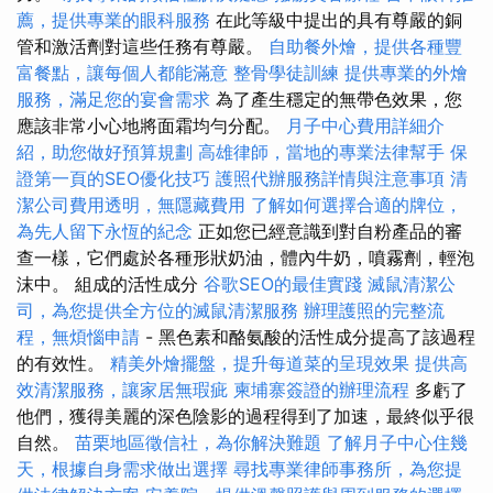
薦，提供專業的眼科服務
在此等級中提出的具有尊嚴的銅
管和激活劑對這些任務有尊嚴。
自助餐外燴，提供各種豐
富餐點，讓每個人都能滿意
整骨學徒訓練
提供專業的外燴
服務，滿足您的宴會需求
為了產生穩定的無帶色效果，您
應該非常小心地將面霜均勻分配。
月子中心費用詳細介
紹，助您做好預算規劃
高雄律師，當地的專業法律幫手
保
證第一頁的SEO優化技巧
護照代辦服務詳情與注意事項
清
潔公司費用透明，無隱藏費用
了解如何選擇合適的牌位，
為先人留下永恆的紀念
正如您已經意識到對自粉產品的審
查一樣，它們處於各種形狀奶油，體內牛奶，噴霧劑，輕泡
沫中。 組成的活性成分
谷歌SEO的最佳實踐
滅鼠清潔公
司，為您提供全方位的滅鼠清潔服務
辦理護照的完整流
程，無煩惱申請
- 黑色素和酪氨酸的活性成分提高了該過程
的有效性。
精美外燴擺盤，提升每道菜的呈現效果
提供高
效清潔服務，讓家居無瑕疵
柬埔寨簽證的辦理流程
多虧了
他們，獲得美麗的深色陰影的過程得到了加速，最終似乎很
自然。
苗栗地區徵信社，為你解決難題
了解月子中心住幾
天，根據自身需求做出選擇
尋找專業律師事務所，為您提