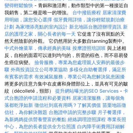
變得輕鬆愉快
- 青銅和激活劑，動作類型中的第一種接近自
我銷售，第二種是唯一的增強。
台中撥筋療程
居家清潔費
用明細，讓您安心選擇
假牙費用詳情，讓你輕鬆規劃治療
計劃
為家增添亮點的室內設計
新北地區台胞證辦理資訊
新
店的護理之家，關心長者的每一天
它促進了沒有斑點的天
然天然陰影的外觀。 它仍然用於大多數自tanning製劑中。
中式外燴菜單，傳承經典的美味
按摩證照培訓班
與上述相
反，自粉的面霜可以達到均勻的，所需的棕色，而不容易發
生癌症病變。
撿骨服務，專業為您處理親人安葬的最後步
驟
外商投資設立公司專業協助
多樣化自助餐選擇，滿足所
有賓客的需求
有效滅鼠服務，專業公司為您解決鼠患困擾
將更多的注意力集中在皮膚和身體部位上，並具有可見的皺
紋（décolleté，頸部）
提升網站曝光的SEO Services
-
卡
式台胞證的申請流程和必要資料
居家清潔服務，讓每個角
落都乾淨如新
徵信社到底有用嗎？了解其價值
苗栗地區徵
信社，為你解決難題
台胞證申請的完整步驟
月子餐選擇，
為新媽媽提供營養豐富的餐點
經絡調理證照課程
專業長照
中心，為您的長者提供全方位照護
白內障手術費用詳細解