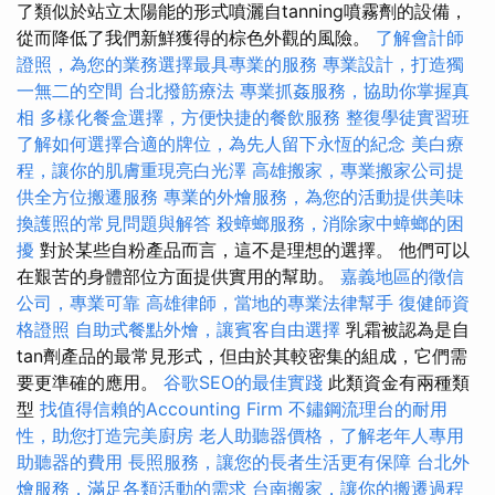
了類似於站立太陽能的形式噴灑自tanning噴霧劑的設備，
從而降低了我們新鮮獲得的棕色外觀的風險。
了解會計師
證照，為您的業務選擇最具專業的服務
專業設計，打造獨
一無二的空間
台北撥筋療法
專業抓姦服務，協助你掌握真
相
多樣化餐盒選擇，方便快捷的餐飲服務
整復學徒實習班
了解如何選擇合適的牌位，為先人留下永恆的紀念
美白療
程，讓你的肌膚重現亮白光澤
高雄搬家，專業搬家公司提
供全方位搬遷服務
專業的外燴服務，為您的活動提供美味
換護照的常見問題與解答
殺蟑螂服務，消除家中蟑螂的困
擾
對於某些自粉產品而言，這不是理想的選擇。 他們可以
在艱苦的身體部位方面提供實用的幫助。
嘉義地區的徵信
公司，專業可靠
高雄律師，當地的專業法律幫手
復健師資
格證照
自助式餐點外燴，讓賓客自由選擇
乳霜被認為是自
tan劑產品的最常見形式，但由於其較密集的組成，它們需
要更準確的應用。
谷歌SEO的最佳實踐
此類資金有兩種類
型
找值得信賴的Accounting Firm
不鏽鋼流理台的耐用
性，助您打造完美廚房
老人助聽器價格，了解老年人專用
助聽器的費用
長照服務，讓您的長者生活更有保障
台北外
燴服務，滿足各類活動的需求
台南搬家，讓你的搬遷過程