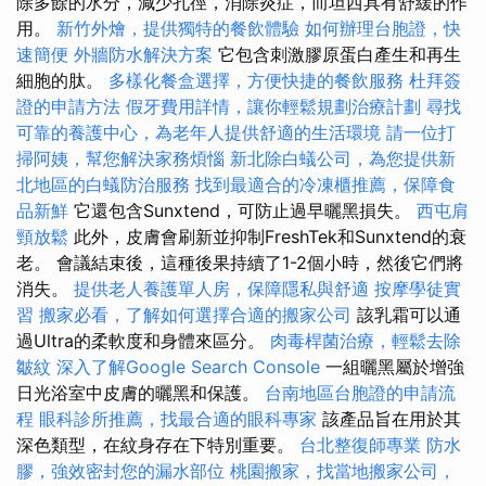
除多餘的水分，減少孔徑，消除炎症，而坦西具有舒緩的作
用。
新竹外燴，提供獨特的餐飲體驗
如何辦理台胞證，快
速簡便
外牆防水解決方案
它包含刺激膠原蛋白產生和再生
細胞的肽。
多樣化餐盒選擇，方便快捷的餐飲服務
杜拜簽
證的申請方法
假牙費用詳情，讓你輕鬆規劃治療計劃
尋找
可靠的養護中心，為老年人提供舒適的生活環境
請一位打
掃阿姨，幫您解決家務煩惱
新北除白蟻公司，為您提供新
北地區的白蟻防治服務
找到最適合的冷凍櫃推薦，保障食
品新鮮
它還包含Sunxtend，可防止過早曬黑損失。
西屯肩
頸放鬆
此外，皮膚會刷新並抑制FreshTek和Sunxtend的衰
老。 會議結束後，這種後果持續了1-2個小時，然後它們將
消失。
提供老人養護單人房，保障隱私與舒適
按摩學徒實
習
搬家必看，了解如何選擇合適的搬家公司
該乳霜可以通
過Ultra的柔軟度和身體來區分。
肉毒桿菌治療，輕鬆去除
皺紋
深入了解Google Search Console
一組曬黑屬於增強
日光浴室中皮膚的曬黑和保護。
台南地區台胞證的申請流
程
眼科診所推薦，找最合適的眼科專家
該產品旨在用於其
深色類型，在紋身存在下特別重要。
台北整復師專業
防水
膠，強效密封您的漏水部位
桃園搬家，找當地搬家公司，