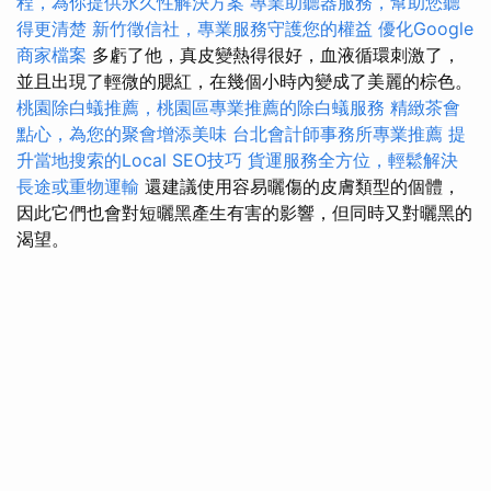
程，為你提供永久性解決方案
專業助聽器服務，幫助您聽
得更清楚
新竹徵信社，專業服務守護您的權益
優化Google
商家檔案
多虧了他，真皮變熱得很好，血液循環刺激了，
並且出現了輕微的腮紅，在幾個小時內變成了美麗的棕色。
桃園除白蟻推薦，桃園區專業推薦的除白蟻服務
精緻茶會
點心，為您的聚會增添美味
台北會計師事務所專業推薦
提
升當地搜索的Local SEO技巧
貨運服務全方位，輕鬆解決
長途或重物運輸
還建議使用容易曬傷的皮膚類型的個體，
因此它們也會對短曬黑產生有害的影響，但同時又對曬黑的
渴望。