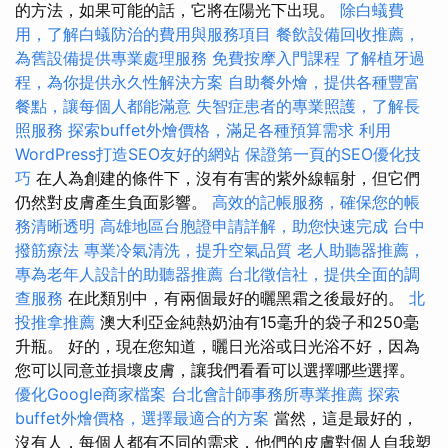
的方法，如果可能的話，它將在陽光下出現。
除白蟻費
用，了解白蟻防治的費用與服務項目
餐飲設備回收推薦，
為舊設備提供專業處理服務
免費按摩入門課程
了解植牙過
程，為你提供永久性解決方案
自助餐外燴，提供各種豐富
餐點，讓每個人都能滿意
失智症患者的專業照護，了解長
照服務
探索buffet外燴價格，滿足各種預算需求
利用
WordPress打造SEO友好的網站
保證第一頁的SEO優化技
巧
在人為創建的條件下，沒有有害的紫外線輻射，但它們
仍然對皮膚產生負面影響。
高效的記帳服務，確保您的帳
務清晰透明
高雄地區台胞證申請詳解，助您快速完成
台中
撥筋療法
專業冷氣清洗，提升空氣品質
老人助聽器推薦，
專為老年人設計的助聽器推薦
台北徵信社，提供全面的調
查服務
在此類別中，有兩個最好的曬黑霜之後最好的。
北
投推拿推薦
澳大利亞金純熱奶油有15毫升的袋子和250毫
升瓶。 好的，現在您知道，曬日光浴或日光浴不好，因為
您可以同意並損壞皮膚，讓我們看看可以選擇哪些選擇。
優化Google商家檔案
台北會計師事務所專業推薦
探索
buffet外燴價格，選擇最適合的方案
當然，這是最好的，
沒有人，每個人都有不同的需求，他們的皮膚對個人自我塑