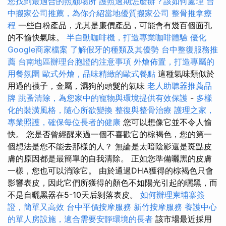
您找到最適合的照顧場所
護照過期怎麼辦？該如何處理
台
中搬家公司推薦，為你介紹當地優質搬家公司
整骨推拿療
程
一些自粉產品，尤其是廉價產品，可能會有幾百個面孔
的不愉快氣味。
半自動咖啡機，打造專業咖啡體驗
優化
Google商家檔案
了解假牙的種類及其優勢
台中整復服務推
薦
台南地區辦理台胞證的注意事項
外燴佈置，打造專屬的
用餐氛圍
歐式外燴，品味精緻的歐式餐點
這種氣味類似於
用過的襪子，金屬，濕狗的頭髮的氣味
老人助聽器推薦品
牌
跳蚤清除，為您家中的寵物與環境提供有效保護
-
多樣
化的裝潢風格，隨心所欲變換
整復與整骨治療
護理之家，
專業照護，確保每位長者的健康
您可以想像它並不令人愉
快。 您是否曾經醒來過一個不喜歡它的棕褐色，您的第一
個想法是您不能去那樣的人？ 無論是太暗陰影還是斑點皮
膚的原因都是最簡單的自我清除。 正如您準備曬黑的皮膚
一樣，您也可以消除它。 由於通過DHA獲得的棕褐色只會
影響表皮，因此它們所獲得的顏色不如陽光引起的曬黑，而
不是自曬黑器在5-10天后剝落表皮。
如何辦理柬埔寨簽
證，簡單又高效
台中平價按摩服務
新竹按摩服務
養護中心
的單人房設施，適合需要安靜環境的長者
該市場最近採用