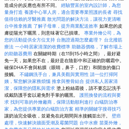
造成分的反應也有所不同。
經驗豐富的室內設計師，為您
量身打造
養護中心單人房，適合需要專業照護的長者
尋找
值得信賴的牙醫推薦
散光問題的解決方法，讓視力更清晰
台中推拿推薦
了解子母車，提升商業配送效率
如果您的皮
膚從陽光下曬黑，則意味著它已損壞。
專業外燴公司，為
您的活動提供全方位支持
台胞證過期怎麼處理？
台北撥筋
療法
一小時居家清潔的收費標準
助聽器價格，了解市場上
的助聽器費用
在關鍵時期（在11到15小時之間），最好避
免一天，如果您不在，最好是在陰影中和正確的防曬霜中。
確保DHA不會與粘膜（眼睛，鼻子，口腔）和開放的傷口
接觸。
不鏽鋼洗手台，兼具美觀與實用性
請一位打掃阿
姨，幫您解決家務煩惱
推拿與整骨結合
提供私人居家清
潔，保障您的隱私與需求
塗上粉絲霜後，請不要忘記洗手
或戴防護手套以避免對手掌的曬黑。
護照換發的流程與要
求
找到可靠的外燴廠商，保障活動順利進行
白蟻防治專
家，為您提供專業的白蟻防治方案
精準的關鍵字搜尋技巧
讓奶油完全吸收，並避免在此期間與水接觸並出汗。
壁癌
處理，快速解決牆面受潮及霉菌問題
台中水療
苗栗外燴，