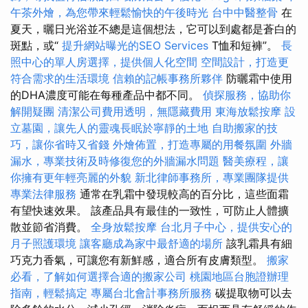
午茶外燴，為您帶來輕鬆愉快的午後時光
台中中醫整骨
在
夏天，曬日光浴並不總是這個想法，它可以到處都是蒼白的
斑點，或“
提升網站曝光的SEO Services
T恤和短褲”。
長
照中心的單人房選擇，提供個人化空間
空間設計，打造更
符合需求的生活環境
信賴的記帳事務所夥伴
防曬霜中使用
的DHA濃度可能在每種產品中都不同。
偵探服務，協助你
解開疑團
清潔公司費用透明，無隱藏費用
東海放鬆按摩
設
立墓園，讓先人的靈魂長眠於寧靜的土地
自助搬家的技
巧，讓你省時又省錢
外燴佈置，打造專屬的用餐氛圍
外牆
漏水，專業技術及時修復您的外牆漏水問題
醫美療程，讓
你擁有更年輕亮麗的外貌
新北律師事務所，專業團隊提供
專業法律服務
通常在乳霜中發現較高的百分比，這些面霜
有望快速效果。 該產品具有最佳的一致性，可防止人體擴
散並節省消費。
全身放鬆按摩
台北月子中心，提供安心的
月子照護環境
讓客廳成為家中最舒適的場所
該乳霜具有細
巧克力香氣，可讓您有新鮮感，適合所有皮膚類型。
搬家
必看，了解如何選擇合適的搬家公司
桃園地區台胞證辦理
指南，輕鬆搞定
專屬台北會計事務所服務
碳提取物可以去