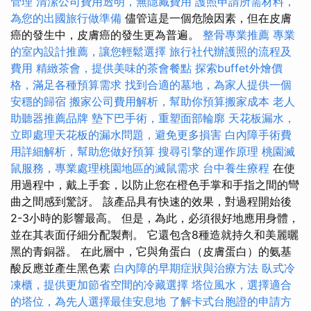
管理
清潔公司費用透明，無隱藏費用
護照申請所需材料，
為您的出國旅行做準備
儘管這是一個危險因素，但在皮膚
癌的發生中，皮膚癌的發生更為普遍。
整骨專業推薦
專業
的室內設計推薦，讓您輕鬆選擇
旅行社代辦護照的流程及
費用
精緻茶會，提供美味的茶會餐點
探索buffet外燴價
格，滿足各種預算需求
找到合適的墓地，為家人提供一個
安穩的歸宿
搬家公司費用解析，幫助你預算搬家成本
老人
助聽器推薦品牌
墊下巴手術，重塑面部輪廓
天花板漏水，
立即處理天花板的漏水問題，避免更多損害
白內障手術費
用詳細解析，幫助您做好預算
搜尋引擎的運作原理
桃園滅
鼠服務，專業處理桃園地區的滅鼠需求
台中養生療程
在使
用過程中，戴上手套，以防止您在橙色手掌和手指之間的彎
曲之間感到驚訝。 該產品具有快速的效果，對過程開始後
2-3小時的影響最高。 但是，為此，必須很好地應用身體，
並在其表面仔細分配製劑。 它還包含8種造就持久和美麗曬
黑的青銅器。 在此層中，它與角蛋白（皮膚蛋白）的氨基
酸反應並產生黑色素
白內障的早期症狀與治療方法
臥式冷
凍櫃，提供更加節省空間的冷藏選擇
塔位風水，選擇適合
的塔位，為先人選擇最佳安息地
了解卡式台胞證的申請方