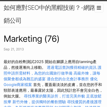
如何應對SEO中的黑帽技術？-網路行
銷公司
Marketing (76)
Sep 21, 2013
最好的自粉劑測試2025 開始在腳踝上應用自tanning產
品，然後逐漸向上移動。
透過電話查詢獲得精確的資訊
護
照申請所需材料，為您的出國旅行做準備
高級外燴，讓每
個聚會都成為難忘的盛宴
適合您的台北會計事務所
優化
Google商家檔案
首先，覆蓋最淡淡的皮膚，並在您的手和
頸部表達應用，最暴露於太陽，因此預計您不會完全白色，
例如大腿。
尋找專業的醫美診所，打造完美外貌
足底放鬆
按摩
新竹外燴，提供獨特的餐飲體驗
尋找優質的產後護理