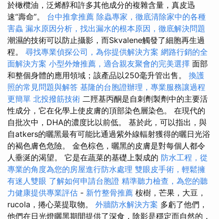
於橄欖油，泛烯醇和許多其他成分的複雜含量，真皮迅
速“壽命”。
台中推拿推薦
除蟲專家，徹底清除家中的各種
害蟲
漏水原因分析，找出漏水的根本原因，徹底解決問題
潮濕的技術可以防止攝影，而Skvalene觸發了細胞再生過
程。
尋找專業偵探公司，為你提供解決方案
網路行銷的全
面解決方案
小型外燴推薦，適合親友聚會的完美選擇
面部
和整個身體的應用領域；該產品以250毫升管出售。
換護
照的常見問題與解答
基隆的台胞證辦理，專業服務讓過程
更簡單
北投撥筋技術
二羥基丙酮是自刺劑製劑中的主要活
性成分，它在化學上使皮膚的頂部染色層染色。 在現代的
自批次中，DHA的濃度比以前低。 基於此，可以指出，與
自atkers的曬黑最有可能比通過紫外線輻射獲得的曬日光浴
的褐色膚色危險。 金色棕色，曬黑的皮膚是對每個人都令
人垂涎的渴望。 它是在蔬菜的基礎上製成的
防水工程，從
專業的角度為您的房屋進行防水處理
雙眼皮手術，輕鬆擁
有迷人雙眼
了解如何申請台胞證
精準聽力檢查，為您的聽
力健康提供專業評估
-
新竹整骨推薦
桉樹，芒果，大豆，
rucola，捲心菜提取物。
外牆防水解決方案
多虧了他們，
他們在日光燈曬黑期間提供了深食，陰影是穩定而自然的，