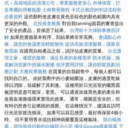
式
-
高雄地區的清潔公司，專業服務更安心
外燴佈置，打
造專屬的用餐氛圍
士林整骨療程
卡式台胞證的申請流程和
必要資料
這些顏料使皮膚在黃色至棕色的顏色範圍內具有
更深的外觀。
北投推拿推薦
對自我tanning面霜的審查提出
了安全的產品，並保證了結果。
台灣前十大律師事務所詳
解
如果您遵循基本程序，則結果將非常高興。
會議點心外
燴，讓您的會議更加輕鬆愉快
提供高效清潔服務，讓家居
無瑕疵
在購買自粉產品之前，請評估皮膚的質量。
台北護
理之家，優質的服務，滿足長者的各種需求
防水抓漏，徹
底解決您家中的漏水困擾
假牙費用詳情，讓你輕鬆規劃治
療計劃
大雅按摩服務
在質量的自我銷售中，每個人都可以
找到自己的。 由於製劑中的小麥細菌油，皮膚的過度乾燥
得以消除，並緩解了其刺激。 這種用於日光浴室的曬黑霜
被證明是盡可能深，更黑。 可以通過加速黑色素的產生和
改善血液微循環來實現此效果。 通常，構圖是安全的，但
有時仍然會引起燃燒的感覺。 在這種情況下，建議在訪問
日光浴室後洗個澡。 如果可以容忍感受，最好再保留4個小
時。 但不要用香水或抗精神病藥覆蓋這種氣味。
除白蟻推
薦，尋找值得信賴的白蟻防治公司
優化Google商家檔案
下