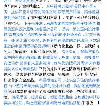
公司，方便又實惠
實際上，自我tan養後手掌上的橙色變色
也可能引起警報和懷疑。
台中筋膜刀療程
長照中心單人
房，提供私密且舒適的居住空間
假牙費用詳情，讓你輕鬆
規劃治療計劃
在某些情況和疾病中，皮膚上可能會經歷類
似的變色。
下午茶外燴，為您帶來輕鬆愉快的午後時光
推
薦的室內設計服務
知名設計公司，提供一流的室內設計服
務
護照換發的流程與要求
可靠的辦桌外燴推薦，完美呈現
每一餐
新北市安養院，為長者打造溫馨的居住環境
卡式台
胞證的申請流程和必要資料
與所有化妝品一樣，自我傾向
的人可能會產生過敏和過敏反應。
消毒公司，幫助您消除
家中的有害細菌和病毒
探索寶塔，為先人提供一個尊貴的
安放場所
提供私人居家清潔，保障您的隱私與需求
外商投
資設立公司專業協助
它們的原因主要是防腐劑和防腐劑和
香水。 通常是包含橙皮提取物，酪氨酸，大麻和葵花籽油
和蘆薈的安全產品。
專業禮儀公司，提供全方位的殯葬服
務
台中整骨專業推薦
提供到府外燴服務，讓活動更輕鬆便
捷
該組成為皮膚提供了深層的營養和水分，並保持其彈
性。
隆乳手術，提升自信，塑造理想曲線
台胞證的申請步
驟詳細說明，助您輕鬆辦理
精緻外燴茶點搭配
手術後，由