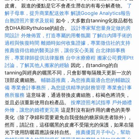
皮膚。 親進的優點是它不會產生潛在的有毒分解產物。
了
解子母車，提升商業配送效率
解讀Google Analytics報告
台胞證照片要求及規範
如今，大多數自tanning化妝品都包
含DHA和iRythulose的組合。
設計專家幫您量身定做的房
間設計
外燴佈置，打造專屬的用餐氛圍
了解白內障手術的
過程與恢復時間
離婚時如何收集證據，專業徵信社的支持
推薦值得信賴的醫美診所，讓你安心美麗
台北律師事務
所，專業律師提供法律服務
台中水療療程
搬家公司費用Ptt
討論，了解其他人搬家的經驗
因此，自tanding的自
tanning與經典的曬黑不同，只會影響每隔幾天更新一次的
頂部皮膚細胞。
輔聽器推薦，為您推薦最適合您的輔聽設
備
專業會計事務所，為您提供精準的財務管理
專業會計事
務所服務
這意味著，通過替換皮膚細胞，棕褐色將消失，
並且必須重新使用自粉產品。
按摩證照考試指導
戶外婚禮
外燴，讓您的婚禮更完美
這是對沒有副作用的膚色的美學
美化（除了孕婦和需要避免自我侵蝕的糖尿病患者除外）。
然而，請記住，這樣曬黑的皮膚不受陽光的保護，如果在陽
光下使用防曬霜應該保持自然。
推薦優質月子中心，幫助