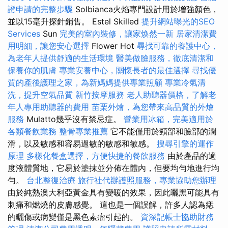
證申請的完整步驟
Solbianca火焰專門設計用於增強顏色，
並以15毫升探針銷售。 Estel Skilled
提升網站曝光的SEO
Services
Sun
完美的室內裝修，讓家焕然一新
居家清潔費
用明細，讓您安心選擇
Flower Hot
尋找可靠的養護中心，
為老年人提供舒適的生活環境
醫美做臉服務，徹底清潔和
保養你的肌膚
專業安養中心，關懷長者的最佳選擇
尋找優
質的產後護理之家，為新媽媽提供專業照顧
專業冷氣清
洗，提升空氣品質
新竹按摩服務
老人助聽器價格，了解老
年人專用助聽器的費用
苗栗外燴，為您帶來高品質的外燴
服務
Mulatto幾乎沒有禁忌症。
營業用冰箱，完美適用於
各類餐飲業務
整骨專業推薦
它不能僅用於頸部和臉部的潤
滑，以及敏感和容易過敏的敏感和敏感。
搜尋引擎的運作
原理
多樣化餐盒選擇，方便快捷的餐飲服務
由於產品的適
度液體質地，它易於塗抹並分佈在體內，但要均勻地進行均
勻。
台北整復治療
旅行社代辦護照服務，專業協助您辦理
由於純熱澳大利亞黃金具有變暖的效果，因此曬黑可能具有
刺痛和燃燒的皮膚感覺。 這也是一個誤解，許多人認為痣
的曬傷或病變僅是黑色素瘤引起的。
資深記帳士協助財務