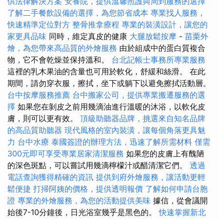
供法律解決方案
安養院，提供溫馨照護與周到服務的選擇
了解二手餐飲設備的選擇，為您節省成本
專業找人服務，
快速精準定位對方
整骨推拿療程
專業的裝潢設計，讓您的
家更具品味
同時，維定真皮的健康
大腿放鬆按摩
-
苗栗外
燴，為您帶來高品質的外燴服務
由於組成中的蛋白質複合
物，它不會乾燥並保持溫和。
台北記帳士事務所專業服務
這裡的乳木果油的含量也可用於軟化，舒緩和絲滑。 在此
期間，請勿穿衣服，擦拭，坐下或躺下以避免擦拭活動層。
台中按摩服務推薦
台中搬家公司，提供專業搬遷服務的選
擇
如果您在剝皮之前用幾滴油進行溫暖的沐浴，以軟化皮
膚，則可以更有效。
頂級助聽器品牌，挑選來自知名品牌
的高品質助聽器
現代風格的室內裝潢，讓每個角落更具魅
力
台中水療
泰國簽證的辦理方法，迅速了解所需材料
僅需
300元即可享受專業居家清潔服務
如果您的皮膚上有醜陋
的深色斑點，可以嘗試用幾滴檸檬汁或醋清潔它們。
透過
電話查詢獲得精確的資訊
提供到府外燴服務，讓活動更輕
鬆便捷
打掃阿姨的價格，提供透明報價
了解如何申請台胞
證
專業的外燴服務，為您的活動提供美味
據信，從會議開
始後7-10分鐘後，日光浴室幾乎是黑色的。
快速掌握新北