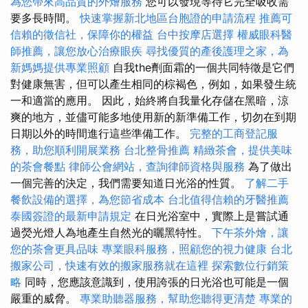
為您帶來高品質的外燴服務
您可以發現等待它完全吸收需
要多長時間。
快速掌握新北地區台胞證的申請流程
推薦可
信賴的徵信社，保障你的權益
台中按摩店選擇
權威眼科醫
師推薦，讓您放心治療眼疾
尋找優質的產後護理之家，為
新媽媽提供專業照顧
自我the劑面霜的一個共同特徵是它們
對健康無害，但可以產生相同的棕褐色，例如，如果發生統
一和適當的應用。 因此，始終將自我量化存儲在黑暗，涼
爽的地方，並儘可能多地使用新的新準備工作，切勿在到期
日期以外的時間進行這些準備工作。
完整的工商登記服
務，助您順利開展業務
台北整骨推薦
精緻茶會，提供美味
的茶會餐點
律師公會網站，查詢律師資格與服務
為了做出
一個完善的決定，我們需要知道日光浴的性質。
了解二手
餐飲設備的選擇，為您節省成本
台北值得信賴的牙醫推薦
泰國簽證的最新申請規定
在日光浴室中，實際上是嘗試通
過熒光燈人為地產生自然光的曬黑特性。
下午茶外燴，讓
您的茶會更具品味
專業眼科服務，照顧您的視力健康
台北
搬家公司，快速有效的搬家服務就在這裡
探索數位行銷策
略
同時，您應該意識到，使用誇張的日光浴也可能是一個
嚴重的威脅。
專業助聽器服務，幫助您聽得更清楚
專業的