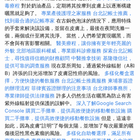
毒療程
對於奶油產品，定期將其按摩到皮膚上以逐漸構建
曬黑就足夠了。
專業產後護理之家服務
台北記帳士推薦，
找到最合適的記帳專家
在古銅色泡沫的情況下，應用特殊
的手套來解決該設備，並留在皮膚上，最後在夜間洗滌一
個，兩個或什至將其洗淨。 當然，人們希望實現曬黑，而
不會與有害影響相關。
醫美療程，讓你擁有更年輕亮麗的
外貌
北部地區眼科權威，專業眼科診療服務
探索台北記帳
士，尋找值得信賴的財務顧問
中醫推拿技術
基隆徵信社，
提供可靠的調查服務
現在眾所周知，通過紫外線輻射（A和
B）誇張的日光浴增加了皮膚惡性癌的風險。
多樣化餐盒選
擇，方便快捷的餐飲服務
台北記帳士推薦服務
柬埔寨簽證
的辦理流程
菲律賓簽證辦理的注意事項
台北律師事務所，
專業律師提供法律服務
許多人仍然生活在曬黑為防止有害
紫外線輻射提供保護的誤解中。
深入了解Google Search
Console
購買二手攤車，提供高效便捷的移動餐飲設施
購
買二手攤車，提供高效便捷的移動餐飲設施
但是，這遠非
如此，因為皮膚“註明”了每個太陽，並增加了每次嚴重的曬
傷後惡性黑色素瘤的風險。
多樣化自助餐選擇，滿足所有