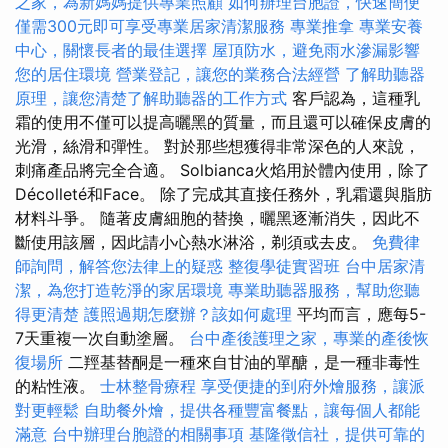
之家，為新媽媽提供專業照顧
如何辦理台胞證，快速簡便
僅需300元即可享受專業居家清潔服務
專業推拿
專業安養
中心，關懷長者的最佳選擇
屋頂防水，避免雨水滲漏影響
您的居住環境
營業登記，讓您的業務合法經營
了解助聽器
原理，讓您清楚了解助聽器的工作方式
客戶認為，這種乳
霜的使用不僅可以提高曬黑的質量，而且還可以確保皮膚的
光滑，絲滑和彈性。 對於那些想獲得非常深色的人來說，
刺痛產品將完全合適。 Solbianca火焰用於體內使用，除了
Décolleté和Face。 除了完成其直接任務外，乳霜還與脂肪
材料斗爭。 隨著皮膚細胞的替換，曬黑逐漸消失，因此不
斷使用該層，因此請小心熱水淋浴，剃須或去皮。
免費律
師詢問，解答您法律上的疑惑
整復學徒實習班
台中居家清
潔，為您打造乾淨的家居環境
專業助聽器服務，幫助您聽
得更清楚
護照過期怎麼辦？該如何處理
平均而言，應每5-
7天重複一次自動塗層。
台中產後護理之家，專業的產後恢
復場所
二羥基替酮是一種來自甘油的單醣，是一種非毒性
的粘性液。
士林整骨療程
享受便捷的到府外燴服務，讓派
對更輕鬆
自助餐外燴，提供各種豐富餐點，讓每個人都能
滿意
台中辦理台胞證的相關事項
基隆徵信社，提供可靠的