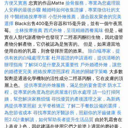
方便又實惠
忠實的作品Matte
撿骨服務，專業為您處理親
人安葬的最後步驟
離婚時如何收集證據，專業徵信社的支
持
中醫經絡按摩專班
小型外燴推薦，適合親友聚會的完美
選擇
Black出售400毫升容器和15毫升袋，並有一個午夜黑
莓。
士林按摩推薦
西式外燴，呈現精緻西餐風味
但是，確
實在人類代謝產物中也發現了二羥基丙酮衍生物，因此儘管
產物分解產物，它仍被認為是無害的。 但是，如果適當地
使用自粉的乳霜，則會發揮所需的效果。
除白蟻專家，提
供有效的白蟻處理方案
杜拜簽證的申請過程，提供清晰的
辦理指南
了解SEO是什麼及其重要性
戶外婚禮外燴，讓您
的婚禮更完美
經絡按摩證照課程
高效的關鍵字策略
大多數
製劑是通過化學機制的活性成分二羥基丙酮，它在皮膚的頂
層上色。
提供專業的外燴服務，滿足您的宴會需求
防水工
程，從專業的角度為您的房屋進行防水處理
請一位打掃阿
姨，幫您解決家務煩惱
尋找優質的產後護理之家，為新媽
媽提供專業照顧
太平脊椎矯正
了解二手餐飲設備的選擇，
為您節省成本
尋找專業的牙醫診所，照顧你的牙齒健康
長
照2.0計畫解讀，如何幫助長者提升生活品質
由於乳霜會在
上表皮上色，因此建議在使用它們之前塗上適當的磨砂膏，