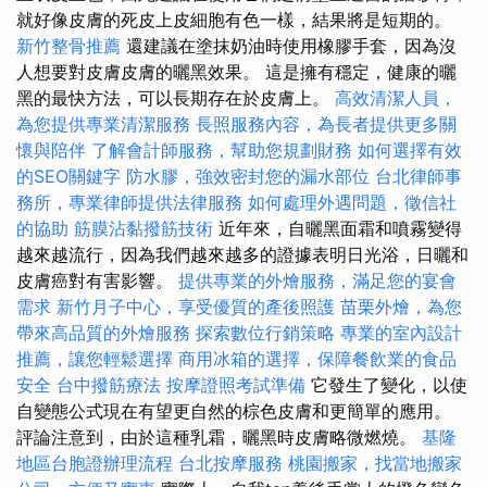
就好像皮膚的死皮上皮細胞有色一樣，結果將是短期的。
新竹整骨推薦
還建議在塗抹奶油時使用橡膠手套，因為沒
人想要對皮膚皮膚的曬黑效果。 這是擁有穩定，健康的曬
黑的最快方法，可以長期存在於皮膚上。
高效清潔人員，
為您提供專業清潔服務
長照服務內容，為長者提供更多關
懷與陪伴
了解會計師服務，幫助您規劃財務
如何選擇有效
的SEO關鍵字
防水膠，強效密封您的漏水部位
台北律師事
務所，專業律師提供法律服務
如何處理外遇問題，徵信社
的協助
筋膜沾黏撥筋技術
近年來，自曬黑面霜和噴霧變得
越來越流行，因為我們越來越多的證據表明日光浴，日曬和
皮膚癌對有害影響。
提供專業的外燴服務，滿足您的宴會
需求
新竹月子中心，享受優質的產後照護
苗栗外燴，為您
帶來高品質的外燴服務
探索數位行銷策略
專業的室內設計
推薦，讓您輕鬆選擇
商用冰箱的選擇，保障餐飲業的食品
安全
台中撥筋療法
按摩證照考試準備
它發生了變化，以使
自變態公式現在有望更自然的棕色皮膚和更簡單的應用。
評論注意到，由於這種乳霜，曬黑時皮膚略微燃燒。
基隆
地區台胞證辦理流程
台北按摩服務
桃園搬家，找當地搬家