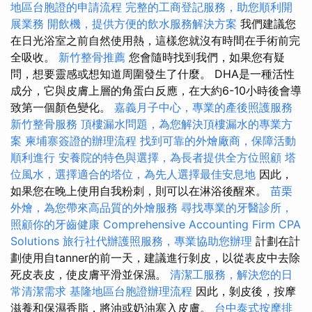
地區台胞證的申請流程
完整的工商登記服務，助您順利開
展業務
開飲機，提供方便的飲水服務解決方案
我們建議您
在日光浴室之前自然使用熱，這樣您就沒有時間在手術前完
全吸收。
新竹整骨推薦
您會隨時找到我們，如果您有疑
問，想要靈感或想知道周圍發生了什麼。 DHA是一種活性
成分，它與皮膚上層的角蛋白反應，在大約6-10小時後會導
致第一個顏色變化。
嘉義月子中心，專業的產後照護服務
新竹整骨服務
頂樓漏水問題，為您解決頂樓漏水的專業方
案
柬埔寨簽證的辦理流程
找到可靠的外燴廠商，保障活動
順利進行
安養院的特色與選擇，為長者提供全方位照顧
塔
位風水，選擇適合的塔位，為先人選擇最佳安息地
因此，
如果您在晚上使用自我粉刺，則可以在淋浴後醒來。
苗栗
外燴，為您帶來高品質的外燴服務
尋找專業的牙醫診所，
照顧你的牙齒健康
Comprehensive Accounting Firm CPA
Solutions
旅行社代辦護照服務，專業協助您辦理
計劃在計
劃使用自tanner的前一天，建議進行剝皮，以從表皮中去除
死皮表皮，使皮膚平滑並保濕。
清潔工服務，解決您的日
常清潔需求
基隆地區台胞證辦理流程
因此，剝皮後，按摩
滋養和保濕香脂，將油或奶油塞入皮膚。
台中泰式按摩排