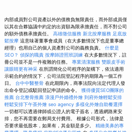
內部成員對公司資產以外的債務負無限責任，而外部成員僅
以其在合夥協議中約定的出資額為限承擔責任，而不對公司
的額外債務承擔責任。
高雄徵信服務
新北按摩服務
足底放
鬆按摩
這意味著董事會成員（在大多數情況下也是董事總
經理）也用自己的個人資產對公司的義務負責。
什麼是
SEO？
偵探的職責
按摩師證照班訓練
在大多數情況下，註
冊公司並不是一件複雜的任務。
專業清潔服務
雙眼皮手術
讓眼睛更有神采
在所謂簡化公司程序的架構下，依法適用
示範合約的情況下，公司法院登記程序的期限為一個工作
日。
台中中醫整骨
在此期限內，商事法院向法定代理人發
出命令登記或駁回登記申請的命令。
獲得優質SEO團隊的
推薦
台北整骨推薦
浪漫戶外婚禮外燴
到府外燴輕鬆安排
輕鬆安排下午茶外燴
seo agency
多樣化外燴自助餐選擇
一切都可以透過律師或公證人的電子簽名，透過網路來安
排，您不再需要在郵局支付費用。 根據公司形式，法律是
否要求最低股本，如果有，其金額是多少。
精緻美鼻的專