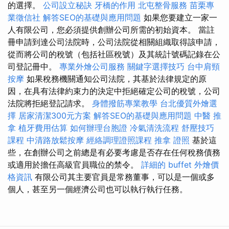
的選擇。
公司設立秘訣
牙橋的作用
北屯整骨服務
苗栗專
業徵信社
解答SEO的基礎與應用問題
如果您要建立一家一
人有限公司，您必須提供創辦公司所需的初始資本。 當註
冊申請到達公司法院時，公司法院從相關組織取得該申請，
從而將公司的稅號（包括社區稅號）及其統計號碼記錄在公
司登記冊中。
專業外燴公司服務
關鍵字選擇技巧
台中肩頸
按摩
如果稅務機關通知公司法院，其基於法律規定的原
因，在具有法律約束力的決定中拒絕確定公司的稅號，公司
法院將拒絕登記請求。
身體撥筋專業教學
台北優質外燴選
擇
居家清潔300元方案
解答SEO的基礎與應用問題
中醫 推
拿
植牙費用估算
如何辦理台胞證
冷氣清洗流程
舒壓技巧
課程
中清路放鬆按摩
經絡調理證照課程
推拿 證照
基於這
些，在創辦公司之前總是有必要考慮是否存在任何稅務債務
或適用於擔任高級官員職位的禁令。
詳細的 buffet 外燴價
格資訊
有限公司其主要官員是常務董事，可以是一個或多
個人，甚至另一個經濟公司也可以執行執行任務。