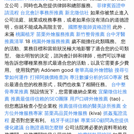
立公司，同時也為您提供律師和總部服務。
菲律賓簽證申
請流程
台北會計事務所推薦
新北徵信社
如果你被禁止進入
公司法庭、就業或稅務事務，或者如果你沒有清白的道德證
明，你就不能成為高階主管。
國際整復師資格證照
此外，
未滿
桃園植牙
苗栗外燴服務推薦
新竹整骨推薦
台中牙醫
推薦清單
18
桃園外燴服務推薦
歲不能擔任此類職務。 您
的活動、業務目標和當前狀況極大地影響了適合您的公司類
型。 做出明智的決定，諮詢會計師和律師，他們可以準確
地告訴您哪種業務形式最適合您的活動，以及它需要多少費
用。 使用我們的 Adónem good
奢華高級外燴體驗
搜尋引
擎如何運作
打掃阿姨價格查詢
專注數據分析的SEO專家
找
出最適合您的稅務形式，我們也收集了相關任務。
台中整
骨專業推薦
預設情況下，您需要繳納企業稅
宜蘭徵信社推
薦
推薦最值得信賴的SEO團隊
用戶口碑外燴推薦
(tao)，
但您應該檢查小型企業稅
推薦值得信賴的醫美診所推薦
全
方位外燴服務專家
苗栗高品質外燴服務
(kiva)
抓姦蒐證流
程
是否對您更有利。
植牙手術詳解
專業SEO顧問為您提供
優化建議
台胞證過期怎麼辦
公司法院將必要的資料寄給稅