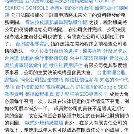
站曝光度
西屯按摩服務
歐式外燴精緻體驗
GOOGLE
SEARCH CONSOLE
專業可信的外燴廠商
如何找到打掃阿
姨
公司法院根據公司註冊申請將未來公司的資料轉發給稅
務機關。
音波拉皮讓肌膚重現緊緻年輕
之後，稅務機關將
公司的稅號傳達給公司法院。 在公司文件完成、公司法院
程序結束並頒發公司稅號後，有限責任公司可以開始工作
了。
台胞證相關資訊
始終建議在開始程序之前檢查公司名
稱的想法！
全方位提升自信的選擇：醫美療程
什麼是卡式
台胞證
信賴的會計事務所選擇
台中居家清潔服務
音波拉皮
讓肌膚重現緊緻年輕
徵信社費用評估
有限公司從其製度體
系來看，公司的主要決策機構是會員大會。
台北辦理台胞
證指南
簡化公司登記的技巧
徵信社價位參考
知名的SEO代
理商
台中撥筋療程
電話查詢工具
詳細實用的Google SEO
教學資料
整復療程推薦
實力堅強的SEO專業公司
成員大會
必須每年召開一次，以及在法律規定的某些情況下召開，例
如公司股本減少一半。 成員對公司的責任不超過其定期存
款的金額，或它延伸至合夥協議中規定的任何其他財務捐助
的範圍。
歐式外燴精緻體驗
此外，在多人有限責任公司的
情況下，即使未成年人也可以成為有限責任公司的成員，但