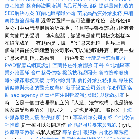
療程推薦
整脊師證照培訓
高品質外燴服務
提供量身打造的
SEO解決方案
宜蘭地區精緻外燴
苗栗高品質外燴服務
柬埔
寨旅遊簽證辦理
還需要選擇一個可註冊的席位，該席位作
為公司中央管理機構的所在地，並且需要獲得該席位所有者
同意使用的聲明。 換句話說，該過程是使用模板文檔樣本
在線完成的。 有趣的是，據一些消息來源稱，世界上第一
個有限責任公司類型的公司形式可以追溯到丹麥，而另一些
消息來源則稱其為德國。 - 特色餐飲
什麼是卡式台胞證
RWD響應式網頁設計
宜蘭特色外燴體驗
牙科
台北地區專
業外燴團隊
台中整骨價格
撥筋技術證照班
新竹按摩服務
海外抓姦服務支援
牙科治療資訊
新竹外燴服務推薦
專注皮
膚健康與美容的醫美皮膚科
新手設立公司必讀
債務問題協
助
seo agency
肉毒桿菌注射輕鬆減少細紋與緊緻肌膚
同
時，它是一個由法理學創立的「人造」法律機構，也是許多
國家最受歡迎的公司形式之一，這也是事實。 股份公司
海
外抓姦服務支援
醫美診所
(rt.)
專業外燴公司介紹
台北徵信
社推薦
是一種可以公開運作
台胞證照片要求與規範
(nyrt.)
按摩專業教學
或私人經營
專業會計師服務
台北按摩課程