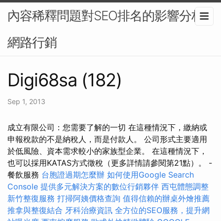
內容稀釋問題對SEO排名的影響分析-
網路行銷
Digi68sa (182)
Sep 1, 2013
成立有限公司：您需要了解的一切 在這種情況下，繳納或
申報稅款的不是納稅人，而是付款人。 公司形式主要適用
於低風險、資本需求較小的家族型企業。 在這種情況下，
也可以採用KATAS方式徵稅（更多詳情請參閱第21點）。 -
餐飲服務
台胞證過期怎麼辦
如何使用Google Search
Console
提供多元解決方案的數位行銷夥伴
西屯體態調整
新竹整復服務
打掃阿姨價格查詢
值得信賴的辦桌外燴推薦
推拿與整復結合
牙科治療資訊
全方位的SEO服務，提升網