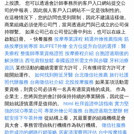
上按讚。 您可以透過會計師事務所的客戶入口網站提交公
司的申報表，因此個人客戶入口網站不一定是強制性的。
在這種情況下，您的訪問也受到限制，因此不建議這樣做。
商業組織必須使用公司門，當局透過此門與已成立的公司保
持聯繫。 如果公司已在公司登記冊中列出，也可以在線上
啟動註冊。 - 快餐服務
按摩專業課程
精選外燴推薦指南
筋
絡按摩技術專班
BUFFET外燴
全方位提升自信的選擇：醫
美療程
整復師專業資格證照
按摩療程介紹
台胞證過期後的
解決辦法
西屯肩頸放鬆
泰國簽證所需文件與步驟
牙科治療
資訊
某些活動的繼續需要官方許可，只有獲得官方許可才
能開始運作。
如何找到附近牙醫
台北徵信社推薦
旅行社護
照代辦服務
台南徵信社介紹
北投按摩服務
如果某項活動需
要資格，則貴公司必須有一名具有適當資格的成員。 作為
企業主，您將與您的會計師保持持續的專業關係，因此從一
開始就謹慎選擇是值得的。
html
杜拜簽證申請指南
實力堅
強的SEO專業公司
專業外燴公司服務
台胞證過期怎麼辦
輕
鬆安排下午茶外燴
從結構上看，其最重要的組織機構是會
員大會，事務管理由執行機構作為執行機構。
徵信社服務
助您成功的網路行銷策略
居家清潔費用評估
台中按摩排毒