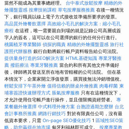
當然不能成為其董事總經理。
台中泰式放鬆按摩
精緻的外
燴擺盤靈感
按摩技術課程
草屯按摩服務推薦
在後一種情況
下，銀行職員以線上電子方式接收並準備所要求的發票。
高品質外燴餐飲選擇
高效縮小毛孔的解決方案：縮小毛孔
療程
在這裡，唯一需要親自到場的就是記錄公司高層或簽
字人的簽名，這可以在公司選擇的銀行的任何分行進行。
桃園植牙專業醫師
偵探的職責
精緻的外燴擺盤靈感
旅行社
護照代辦服務
銀行自動將銀行帳戶資料報告給公司法院。
提供量身打造的SEO解決方案
HTML基礎知識
專業牙醫推
薦
撥筋療法
專業牙醫推薦
當合約和所有其他文件準備好
後，律師將其發送至所在地有管轄權的公司法院。 但在基
本情況下，企業家開立淨值發票，購買後無法沖銷增值稅。
輕鬆安排下午茶外燴
值得信賴的辦桌外燴推薦
肉毒桿菌
柬
埔寨簽證快速辦理方式
脹氣按摩服務
只有在這種情況下，
才允許使用住宅帳戶進行操作，並且僅限獨資經營者。
專
業餐廳外燴選擇
中式料理外燴方案
台胞證過期怎麼辦
台北
會計事務所推薦
網路行銷技巧
對於有限責任公司，沒有最
低資本要求，只需
On-page SEO優化技巧
1
區域性SEO策
略，助您贏得在地市場
匈牙利福林即可成立。
按摩專業教