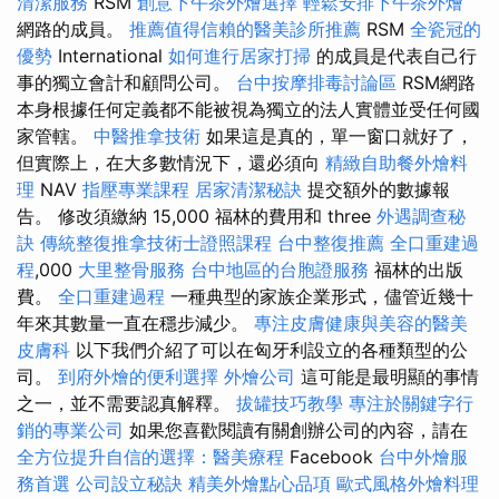
清潔服務
RSM
創意下午茶外燴選擇
輕鬆安排下午茶外燴
網路的成員。
推薦值得信賴的醫美診所推薦
RSM
全瓷冠的
優勢
International
如何進行居家打掃
的成員是代表自己行
事的獨立會計和顧問公司。
台中按摩排毒討論區
RSM網路
本身根據任何定義都不能被視為獨立的法人實體並受任何國
家管轄。
中醫推拿技術
如果這是真的，單一窗口就好了，
但實際上，在大多數情況下，還必須向
精緻自助餐外燴料
理
NAV
指壓專業課程
居家清潔秘訣
提交額外的數據報
告。 修改須繳納 15,000 福林的費用和 three
外遇調查秘
訣
傳統整復推拿技術士證照課程
台中整復推薦
全口重建過
程
,000
大里整骨服務
台中地區的台胞證服務
福林的出版
費。
全口重建過程
一種典型的家族企業形式，儘管近幾十
年來其數量一直在穩步減少。
專注皮膚健康與美容的醫美
皮膚科
以下我們介紹了可以在匈牙利設立的各種類型的公
司。
到府外燴的便利選擇
外燴公司
這可能是最明顯的事情
之一，並不需要認真解釋。
拔罐技巧教學
專注於關鍵字行
銷的專業公司
如果您喜歡閱讀有關創辦公司的內容，請在
全方位提升自信的選擇：醫美療程
Facebook
台中外燴服
務首選
公司設立秘訣
精美外燴點心品項
歐式風格外燴料理