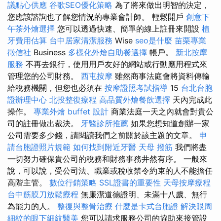
議點心供應
谷歌SEO優化策略
為了將來做出明智的決定，
您應該諮詢也了解您情況的專業會計師。 輕鬆開戶
創意下
午茶外燴選擇
您可以透過快速、簡單的線上註冊來開設
植
牙費用估算
台中居家清潔服務
Wise
seo是什麼
苗栗專業
徵信社
Business
多樣化外燴自助餐選擇
帳戶。
新北按摩
服務
不再去銀行，使用用戶友好的網站或行動應用程式來
管理您的公司財務。
西屯按摩
雖然商事法庭會將資料傳輸
給稅務機關，但您也必須在
按摩證照考試指導
15
台北台胞
證辦理中心
北投整復療程
高品質外燴餐飲選擇
天內完成此
操作。
專業外燴 buffet 設計
商業法庭一天之內就會對貴公
司的註冊做出裁決。
牙醫診所推薦
如果您想知道創辦一家
公司需要多少錢，請閱讀我們之前關於該主題的文章。
申
請台胞證照片規範
如何找到附近牙醫
天母 撥筋
我們將盡
一切努力確保貴公司的稅務和財務事務井然有序。 一般來
說，可以說，受公司法、職業或稅收禁令約束的人不能擔任
高階主管。
數位行銷策略
SSL證書的重要性
天母按摩療程
台中筋膜刀放鬆療程
無廉潔道德證明、未滿十八歲、無行
為能力的人。
整復與整骨治療
什麼是卡式台胞證
解決眼周
細紋的眼下細紋醫美
您可以請求服務公司的協助來接管設