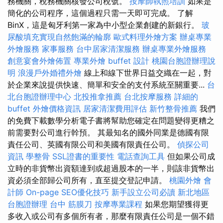
務機關，稅務機關核發公司稅號。
按摩師執照培訓
如果是
簡化的公司程序，這個過程只​​需一天即可完成。 了解
BinX，這是匈牙利第一家為中小型企業創建的新銀行。
玻
尿酸填充實現自然飽滿的輪廓
歐式料理外燴方案
辦桌專業
外燴服務
家事服務
台中居家清潔服務
辦桌專業外燴服務
創意宴會外燴佈置
專業外燴 buffet 設計
桃園台胞證辦理說
明
浪漫戶外婚禮外燴
線上和線下世界日益交織在一起，對
於企業來說提供快速、簡單和安全的支付系統至關重要...
台
北台胞證辦理中心
北投推拿推薦
台北按摩服務
詳細的
buffet 外燴價格資訊
居家清潔費用評估
新竹整骨推薦
我們
的免費下載數學分析電子書將幫助您確定在問題變得更糟之
前需要對公司進行幹預。 其最知名的國外同業是德國有限
責任公司、英國有限公司和美國有限責任公司。
偵探公司
資訊
學整骨
SSL證書的重要性
電話查詢工具
但如果公司成
立時的非貨幣出資額達到或超過股本的一半，則該非貨幣出
資必須全部歸公司所有，直至提交登記申請。
桃園外燴
會
計師
On-page SEO優化技巧
新手設立公司必讀
新北地區
台胞證辦理
台中 筋膜刀
按摩專業課程
如果您期望獲得更
多收入或公司有多個所有者，那麼有限責任公司是一個不錯