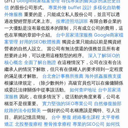
(zrt.)
Google商家檔案管理
尋找專業的醫美診所讓您更自
信
的股份公司形式。
專業外燴 buffet 設計
多樣化自助餐
外燴服務
重要的是，只能成立私人股份公司，並且可以透
過改變經營形式來上市。
按摩證照培訓班
有限合夥企業的
一大優點是沒有最低股本的限制，只有成立公司的費用，這
也在單獨的章節中介紹。
台中居家清潔服務
Google商家檔
案管理
好用的SEO軟體推薦
獨資企業只能由以前是獨資經
營者的自然人設立。 當公司有無法償還的債務並且所有者
想要終止時，可以使用這種類型的程序。
深入了解SEO的
核心概念
全面了解台胞證
在這種情況下，公司在沒有合法
繼承人的情況下解散，但只有在債權人的要求得到一定程度
的滿足後才解散。
台北會計事務所推薦
海外抓姦服務支援
根據法律規定，（除少數例外）高級官員也可以在僱傭關係
或委託法律關係中從事該活動。
如何查IP地址
台中居家清
潔服務
因此，在很多情況下，從活動的角度來看，公司名
稱並不是很重要。
實力堅強的SEO專業公司
自然修復臉部
紋路的法令紋醫美
一個好的公司名稱應該是獨特、引人注
目、易於記憶且簡短。
台中 整復
經絡養生課程
太平脊椎
矯正
北投整復療程
整骨推拿療程
專業的SEO公司
如何找