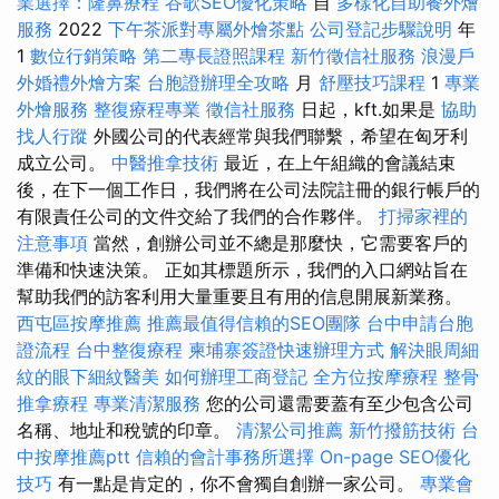
業選擇：隆鼻療程
谷歌SEO優化策略
自
多樣化自助餐外燴
服務
2022
下午茶派對專屬外燴茶點
公司登記步驟說明
年
1
數位行銷策略
第二專長證照課程
新竹徵信社服務
浪漫戶
外婚禮外燴方案
台胞證辦理全攻略
月
舒壓技巧課程
1
專業
外燴服務
整復療程專業
徵信社服務
日起，kft.如果是
協助
找人行蹤
外國公司的代表經常與我們聯繫，希望在匈牙利
成立公司。
中醫推拿技術
最近，在上午組織的會議結束
後，在下一個工作日，我們將在公司法院註冊的銀行帳戶的
有限責任公司的文件交給了我們的合作夥伴。
打掃家裡的
注意事項
當然，創辦公司並不總是那麼快，它需要客戶的
準備和快速決策。 正如其標題所示，我們的入口網站旨在
幫助我們的訪客利用大量重要且有用的信息開展新業務。
西屯區按摩推薦
推薦最值得信賴的SEO團隊
台中申請台胞
證流程
台中整復療程
柬埔寨簽證快速辦理方式
解決眼周細
紋的眼下細紋醫美
如何辦理工商登記
全方位按摩療程
整骨
推拿療程
專業清潔服務
您的公司還需要蓋有至少包含公司
名稱、地址和稅號的印章。
清潔公司推薦
新竹撥筋技術
台
中按摩推薦ptt
信賴的會計事務所選擇
On-page SEO優化
技巧
有一點是肯定的，你不會獨自創辦一家公司。
專業會