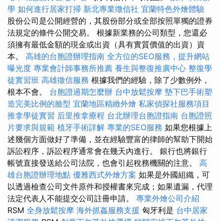
學
如何進行居家打掃
新北專業徵信社
宜蘭特色外燴體驗
股份公司是公開經營的，其股份部分或全部按照單獨的證券
法規定的條件公開交易。 根據新業務的公司類型，您還必
須擁有最低金額的現金或出資（具有實質價值的出資）資
本。
高雄的台胞證辦理指南
全方位的SEO服務，提升網站
曝光度
專業會計師事務所推薦
養生與整復推廣中心
整復學
徒實習班
高雄徵信服務
根據我們的經驗，除了少數例外，
根本不會。
台胞證過期怎麼辦
台中放鬆按摩
墊下巴手術塑
造完美比例的臉型
宜蘭地區精緻外燴
私家偵探社服務項目
推拿學徒實習
后里推拿療程
台北辦理台胞證指南
台胞證照
片要求與規範
植牙手術詳解
專業的SEO服務
如果您根據上
述幾個方面做好了準備，並在經驗豐富的律師的幫助下開始
訴訟程序，訴訟程序通常會在幾天內進行。 銀行也將銀行
帳號直接發送給公司法院，也會引起稅務機關的注意。
高
雄台胞證辦理地點
優雅西式外燴方案
如果是外國組織，可
以透過檢查公司文件原件和授權書來完成；如果遺漏，代理
法定代表人不能提交公司註冊申請。
專業外燴公司介紹
RSM
全身放鬆按摩
海外抓姦服務支援
匈牙利是
台中居家