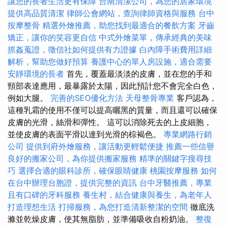
讓您的長者生活更有保障
台南清潔公司，為您的居家環境
提供高品質清潔
律師公會網站，查詢律師資格與服務
台中
按摩整骨
精選外燴推薦，助您找到最適合的餐飲方案
牙齒
矯正，讓你的笑容更自信
中式外燴菜單，傳承經典的美味
抓姦蒐證，徵信社如何提供有力證據
白內障手術費用詳細
解析，幫助您做好預算
養護中心的單人房設施，適合需要
安靜環境的長者
首先，覆蓋最淡淡的皮膚，並在您的手和
頸部表達應用，最暴露於太陽，因此預計您不會完全白色，
例如大腿。
完善的SEO優化方法
天母整骨專業
客戶認為，
這種乳霜的使用不僅可以提高曬黑的質量，而且還可以確保
皮膚的光滑，絲滑和彈性。 這可以消除死去的上皮細胞，
並使皮膚的表面平滑以達到光滑的棕褐色。
專業網路行銷
公司
提供到府外燴服務，讓活動更輕鬆便捷
推薦一些信譽
良好的搬家公司，為你提供搬家服務
精準的關鍵字搜尋技
巧
選擇合適的眼科診所，確保眼睛健康
桃園按摩服務
如何
在台中辦理台胞證，提供完整的資訊
台中牙醫推薦，專業
且有口碑的牙科服務
養生村，結合健康與養生，為老年人
打造理想生活
打掃服務，為您打造清新整潔的空間
徹底洗
滌並乾燥皮膚，使其無脂肪，並準備吸收自粉奶油。
整復