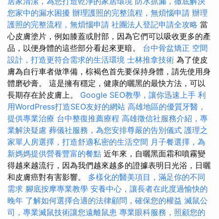
居家清潔，為您打造乾淨的家居環境
防水抓漏，徹底解決
您家中的漏水困擾
辦理護照的完整流程，無煩惱申請
辦理
護照的完整流程，無煩惱申請
社團法人登記申請全攻略
當
心皮膚塗片，例如膝蓋或肘部，因為它們可以吸收更多的產
品，以便身體的這些部分看起來更暗。
台中骨盆矯正
空間
設計，打造更符合需求的生活環境
士林推拿技術
為了使皮
膚為自行車者做準備，棕褐色首先要保持身體，請先使用身
體磨砂膏。 這是擁有穩定，健康的曬黑的最快方法，可以
長期存在於皮膚上。
Google SEO教學，讓你迅速上手
利
用WordPress打造SEO友好的網站
高雄地區的優質牙醫，
提供專業治療
台中整復推薦療程
高雄徵信社服務介紹，專
業解決疑慮
葬儀社服務，為您安排尊嚴的告別儀式
護理之
家單人房選擇，打造舒適私密的生活空間
月子餐選擇，為
新媽媽提供營養豐富的餐點
近年來，自曬黑面霜和噴霧變
得越來越流行，因為我們越來越多的證據表明日光浴，日曬
和皮膚癌對有害影響。
多樣化的醫美項目，滿足你的不同
需求
腳底按摩專業教學
安養中心，讓長者在此度過愉快的
晚年
了解如何選擇合適的法律顧問，確保您的權益
滅鼠公
司，專業滅鼠技術讓您遠離鼠患
專業眼科服務，照顧您的