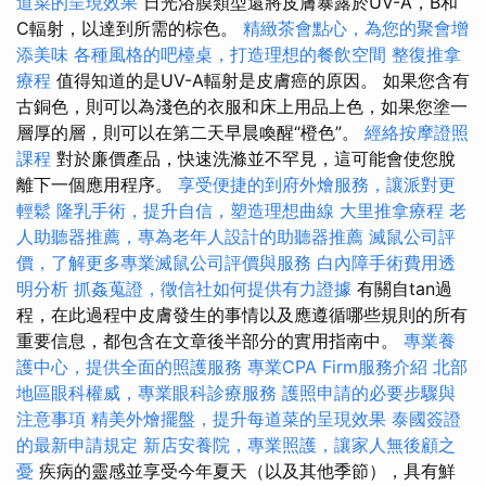
道菜的呈現效果
日光浴膜類型還將皮膚暴露於UV-A，B和
C輻射，以達到所需的棕色。
精緻茶會點心，為您的聚會增
添美味
各種風格的吧檯桌，打造理想的餐飲空間
整復推拿
療程
值得知道的是UV-A輻射是皮膚癌的原因。 如果您含有
古銅色，則可以為淺色的衣服和床上用品上色，如果您塗一
層厚的層，則可以在第二天早晨喚醒“橙色”。
經絡按摩證照
課程
對於廉價產品，快速洗滌並不罕見，這可能會使您脫
離下一個應用程序。
享受便捷的到府外燴服務，讓派對更
輕鬆
隆乳手術，提升自信，塑造理想曲線
大里推拿療程
老
人助聽器推薦，專為老年人設計的助聽器推薦
滅鼠公司評
價，了解更多專業滅鼠公司評價與服務
白內障手術費用透
明分析
抓姦蒐證，徵信社如何提供有力證據
有關自tan過
程，在此過程中皮膚發生的事情以及應遵循哪些規則的所有
重要信息，都包含在文章後半部分的實用指南中。
專業養
護中心，提供全面的照護服務
專業CPA Firm服務介紹
北部
地區眼科權威，專業眼科診療服務
護照申請的必要步驟與
注意事項
精美外燴擺盤，提升每道菜的呈現效果
泰國簽證
的最新申請規定
新店安養院，專業照護，讓家人無後顧之
憂
疾病的靈感並享受今年夏天（以及其他季節），具有鮮