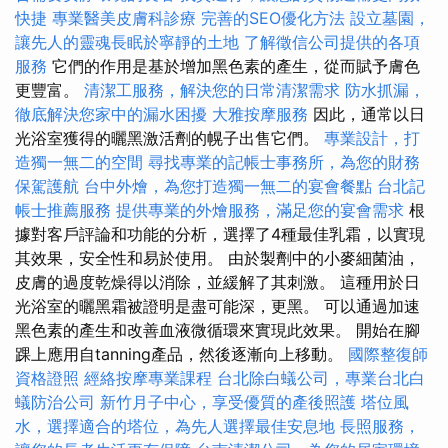
快捷
專業醫美皮膚科診療
完善的SEO優化方法
設立墓園，
讓先人的靈魂長眠於寧靜的土地
了解徵信公司提供的各項
服務
它們的作用是基於增加黑色素的產生，從而賦予膚色
更豐富。
清潔工服務，解決您的日常清潔需求
防水抓漏，
徹底解決您家中的漏水困擾
大雅按摩服務
因此，通常以日
光浴室獲得的曬黑激活劑的幌子出售它們。
專業設計，打
造獨一無二的空間
尋找專業的記帳士事務所，為您的財務
保駕護航
台中外燴，為您打造獨一無二的宴會餐點
台北記
帳士推薦服務
提供專業的外燴服務，滿足您的宴會需求
根
據對客戶評論和功能的分析，選擇了4種最佳乳霜，以實現
其效果，安全性和易於使用。 由於製劑中的小麥細菌油，
皮膚的過度乾燥得以消除，並緩解了其刺激。 這種用於日
光浴室的曬黑霜被證明是盡可能深，更黑。 可以通過加速
黑色素的產生和改善血液微循環來實現此效果。 開始在腳
踝上應用自tanning產品，然後逐漸向上移動。
國際整復師
資格證照
經絡按摩專業課程
台北除白蟻公司，專業台北白
蟻防治公司
新竹月子中心，享受優質的產後照護
塔位風
水，選擇適合的塔位，為先人選擇最佳安息地
長照服務，