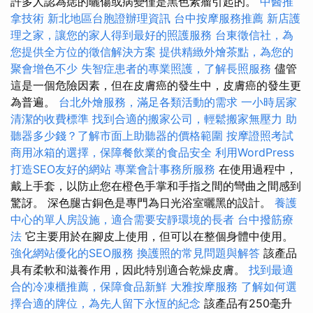
許多人認為痣的曬傷或病變僅是黑色素瘤引起的。
中醫推
拿技術
新北地區台胞證辦理資訊
台中按摩服務推薦
新店護
理之家，讓您的家人得到最好的照護服務
台東徵信社，為
您提供全方位的徵信解決方案
提供精緻外燴茶點，為您的
聚會增色不少
失智症患者的專業照護，了解長照服務
儘管
這是一個危險因素，但在皮膚癌的發生中，皮膚癌的發生更
為普遍。
台北外燴服務，滿足各類活動的需求
一小時居家
清潔的收費標準
找到合適的搬家公司，輕鬆搬家無壓力
助
聽器多少錢？了解市面上助聽器的價格範圍
按摩證照考試
商用冰箱的選擇，保障餐飲業的食品安全
利用WordPress
打造SEO友好的網站
專業會計事務所服務
在使用過程中，
戴上手套，以防止您在橙色手掌和手指之間的彎曲之間感到
驚訝。 深色腿古銅色是專門為日光浴室曬黑的設計。
養護
中心的單人房設施，適合需要安靜環境的長者
台中撥筋療
法
它主要用於在腳皮上使用，但可以在整個身體中使用。
強化網站優化的SEO服務
換護照的常見問題與解答
該產品
具有柔軟和滋養作用，因此特別適合乾燥皮膚。
找到最適
合的冷凍櫃推薦，保障食品新鮮
大雅按摩服務
了解如何選
擇合適的牌位，為先人留下永恆的紀念
該產品有250毫升