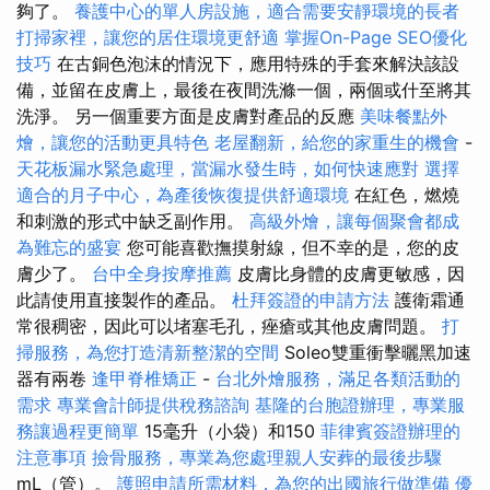
夠了。
養護中心的單人房設施，適合需要安靜環境的長者
打掃家裡，讓您的居住環境更舒適
掌握On-Page SEO優化
技巧
在古銅色泡沫的情況下，應用特殊的手套來解決該設
備，並留在皮膚上，最後在夜間洗滌一個，兩個或什至將其
洗淨。 另一個重要方面是皮膚對產品的反應
美味餐點外
燴，讓您的活動更具特色
老屋翻新，給您的家重生的機會
-
天花板漏水緊急處理，當漏水發生時，如何快速應對
選擇
適合的月子中心，為產後恢復提供舒適環境
在紅色，燃燒
和刺激的形式中缺乏副作用。
高級外燴，讓每個聚會都成
為難忘的盛宴
您可能喜歡撫摸射線，但不幸的是，您的皮
膚少了。
台中全身按摩推薦
皮膚比身體的皮膚更敏感，因
此請使用直接製作的產品。
杜拜簽證的申請方法
護衛霜通
常很稠密，因此可以堵塞毛孔，痤瘡或其他皮膚問題。
打
掃服務，為您打造清新整潔的空間
Soleo雙重衝擊曬黑加速
器有兩卷
逢甲脊椎矯正
-
台北外燴服務，滿足各類活動的
需求
專業會計師提供稅務諮詢
基隆的台胞證辦理，專業服
務讓過程更簡單
15毫升（小袋）和150
菲律賓簽證辦理的
注意事項
撿骨服務，專業為您處理親人安葬的最後步驟
mL（管）。
護照申請所需材料，為您的出國旅行做準備
優