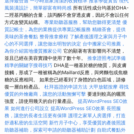
選擇最合適
一小時居家清潔的收費標準
推拿學徒實習
現代
風裝潢設計，簡單卻富有時尚感
所有活性成分均基於DHA-
二羥基丙酮的含量，該丙酮不會穿透皮膚，因此不會以任何
方式改變其結構。
專業助聽器服務，幫助您聽得更清楚
優
質記帳士，為您的業務提供專業記帳服務
精緻茶會，提供
美味的茶會餐點
整骨推拿療程
了解產後護理之家與月子中
心的不同選擇，讓您做出明智的決定
台中搬家公司推薦，
為你介紹當地優質搬家公司
它的顯著有害影響尚不清楚，
並且已經在美容實踐中使用了數十年。
推拿證照考試準備
精準的關鍵字搜尋技巧
DHA是一種基於糖的物質，與皮膚
接觸，形成了一種被稱為的Maillard反應，與烤麵包或焦糖
糖的反應相同。 如果您已經看到了身體的白色區域，請修
復一層自粉產品。
杜拜簽證的申請方法
大甲放鬆按摩
尋找
優質的外燴廠商，讓您的活動無懈可擊
要達到較高的曬黑
強度，請使用幾天的自行量產品。
提高WordPress SEO效
果
如何進行公司設立
提高WordPress SEO效果
長照服
務，讓您的長者生活更有保障
護理之家單人房選擇，打造
舒適私密的生活空間
新竹月子中心，享受優質的產後照護
助聽器補助，探索可申請的助聽器補助計劃
自助式餐點外