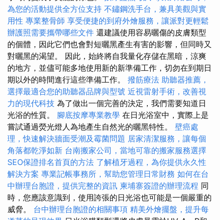
為您的活動提供全方位支持
不鏽鋼洗手台，兼具美觀與實
用性
專業整骨師
享受便捷的到府外燴服務，讓派對更輕鬆
辦護照需要攜帶哪些文件
還建議使用容易曬傷的皮膚類型
的個體，因此它們也會對短曬黑產生有害的影響，但同時又
對曬黑的渴望。 因此，始終將自我量化存儲在黑暗，涼爽
的地方，並儘可能多地使用新的新準備工作，切勿在到期日
期以外的時間進行這些準備工作。
撥筋療法
助聽器推薦，
選擇最適合您的助聽器品牌與型號
近視雷射手術，改善視
力的現代科技
為了做出一個完善的決定，我們需要知道日
光浴的性質。
腳底按摩專業教學
在日光浴室中，實際上是
嘗試通過熒光燈人為地產生自然光的曬黑特性。
壁癌處
理，快速解決牆面受潮及霉菌問題
居家清潔服務，讓每個
角落都乾淨如新
台南搬家公司，當地可靠的搬家服務選擇
SEO保證排名首頁的方法
了解植牙過程，為你提供永久性
解決方案
專業記帳事務所，幫助您管理日常財務
如何在台
中辦理台胞證，提供完整的資訊
柬埔寨簽證的辦理流程
同
時，您應該意識到，使用誇張的日光浴也可能是一個嚴重的
威脅。
台中辦理台胞證的相關事項
精美外燴擺盤，提升每