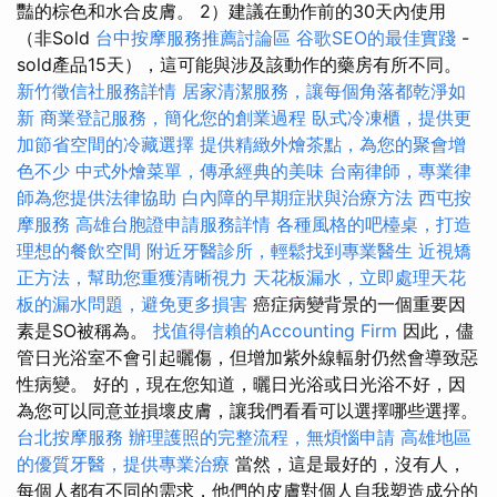
豔的棕色和水合皮膚。 2）建議在動作前的30天內使用
（非Sold
台中按摩服務推薦討論區
谷歌SEO的最佳實踐
-
sold產品15天），這可能與涉及該動作的藥房有所不同。
新竹徵信社服務詳情
居家清潔服務，讓每個角落都乾淨如
新
商業登記服務，簡化您的創業過程
臥式冷凍櫃，提供更
加節省空間的冷藏選擇
提供精緻外燴茶點，為您的聚會增
色不少
中式外燴菜單，傳承經典的美味
台南律師，專業律
師為您提供法律協助
白內障的早期症狀與治療方法
西屯按
摩服務
高雄台胞證申請服務詳情
各種風格的吧檯桌，打造
理想的餐飲空間
附近牙醫診所，輕鬆找到專業醫生
近視矯
正方法，幫助您重獲清晰視力
天花板漏水，立即處理天花
板的漏水問題，避免更多損害
癌症病變背景的一個重要因
素是SO被稱為。
找值得信賴的Accounting Firm
因此，儘
管日光浴室不會引起曬傷，但增加紫外線輻射仍然會導致惡
性病變。 好的，現在您知道，曬日光浴或日光浴不好，因
為您可以同意並損壞皮膚，讓我們看看可以選擇哪些選擇。
台北按摩服務
辦理護照的完整流程，無煩惱申請
高雄地區
的優質牙醫，提供專業治療
當然，這是最好的，沒有人，
每個人都有不同的需求，他們的皮膚對個人自我塑造成分的