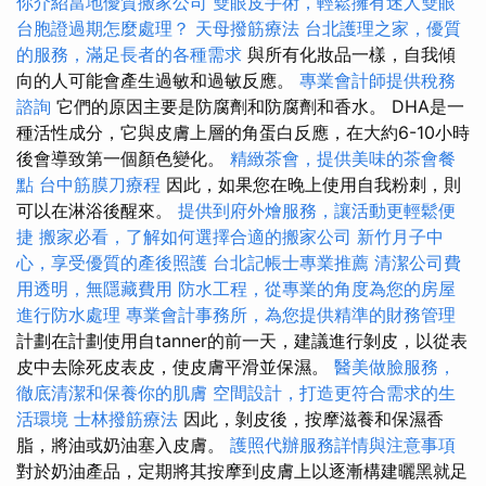
你介紹當地優質搬家公司
雙眼皮手術，輕鬆擁有迷人雙眼
台胞證過期怎麼處理？
天母撥筋療法
台北護理之家，優質
的服務，滿足長者的各種需求
與所有化妝品一樣，自我傾
向的人可能會產生過敏和過敏反應。
專業會計師提供稅務
諮詢
它們的原因主要是防腐劑和防腐劑和香水。 DHA是一
種活性成分，它與皮膚上層的角蛋白反應，在大約6-10小時
後會導致第一個顏色變化。
精緻茶會，提供美味的茶會餐
點
台中筋膜刀療程
因此，如果您在晚上使用自我粉刺，則
可以在淋浴後醒來。
提供到府外燴服務，讓活動更輕鬆便
捷
搬家必看，了解如何選擇合適的搬家公司
新竹月子中
心，享受優質的產後照護
台北記帳士專業推薦
清潔公司費
用透明，無隱藏費用
防水工程，從專業的角度為您的房屋
進行防水處理
專業會計事務所，為您提供精準的財務管理
計劃在計劃使用自tanner的前一天，建議進行剝皮，以從表
皮中去除死皮表皮，使皮膚平滑並保濕。
醫美做臉服務，
徹底清潔和保養你的肌膚
空間設計，打造更符合需求的生
活環境
士林撥筋療法
因此，剝皮後，按摩滋養和保濕香
脂，將油或奶油塞入皮膚。
護照代辦服務詳情與注意事項
對於奶油產品，定期將其按摩到皮膚上以逐漸構建曬黑就足