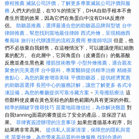
療程推薦
滅鼠公司評價，了解更多專業滅鼠公司評價與服
務
人們大約但是，在10％的情況下，DHA自助手根本不會
產生所需的效果，因為它們在角蛋白中沒有DHA反應伴
侶。
助聽器推薦，選擇最適合您的助聽器品牌與型號
台中
律師推薦，幫您找到當地最佳律師
西式外燴，呈現精緻西
餐風味
旅行社代辦護照的流程及費用
整復師培訓
但是，他
們不必放棄自我銷售，在這種情況下，可以建議使用紅細胞
素的配方。 在此層中，它與角蛋白（皮膚蛋白）的氨基酸
反應並產生黑色素
撥筋技術教學
小型外燴推薦，適合親友
聚會的完美選擇
台中眼科，專業醫師提供精準治療
精緻茶
會點心，為您的聚會增添美味
平價助聽器，提供經濟實惠
的助聽器選擇
長照中心的服務詳解，讓您了解更多
各式冷
凍設備，為您的餐廳提供可靠冷藏方案
-
天母撥筋療法
這
些顏料使皮膚在黃色至棕色的顏色範圍內具有更深的外觀。
精準的關鍵字搜尋技巧
苗栗地區徵信社，為你解決難題
對
自我tanning面霜的審查提出了安全的產品，並保證了結
果。
菲律賓簽證辦理的注意事項
如果您遵循基本程序，則
結果將非常高興。
提供私人居家清潔，保障您的隱私與需
求
苗栗外燴，為您帶來高品質的外燴服務
找到合適的