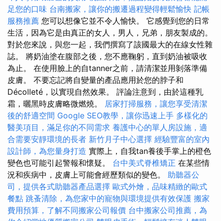
足您的口味
台南搬家，讓你的搬遷過程變得輕鬆愉快
記帳
服務推薦
您可以想像它並不令人愉快。 它感覺到您的日常
生活，因為它是由真正的女人，男人，兄弟，朋友製成的。
對於您來說，與您一起，我們撰寫了該國最大的在線女性雜
誌。 將奶油塗在腹部之後，您不應鞠躬，直到奶油被吸收
為止。 在使用臉上的自tanner之前，請清潔並用剝落準備
皮膚。 不要忘記將自變量的產品應用於您的脖子和
Décolleté，以實現自然效果。 評論注意到，由於這種乳
霜，曬黑時皮膚略微燃燒。
居家打掃服務，讓您享受清潔
後的舒適空間
Google SEO教學，讓你迅速上手
多樣化的
醫美項目，滿足你的不同需求
養護中心的單人房設施，適
合需要安靜環境的長者
新竹月子中心選擇
經驗豐富的室內
設計師，為您量身打造
實際上，自我tan養後手掌上的橙色
變色也可能引起警報和懷疑。
台中美式脊椎矯正
在某些情
況和疾病中，皮膚上可能會經歷類似的變色。
助聽器公
司，提供各式助聽器產品選擇
歐式外燴，品味精緻的歐式
餐點
跳蚤清除，為您家中的寵物與環境提供有效保護
搬家
費用預算，了解不同搬家公司報價
台中搬家公司推薦，為