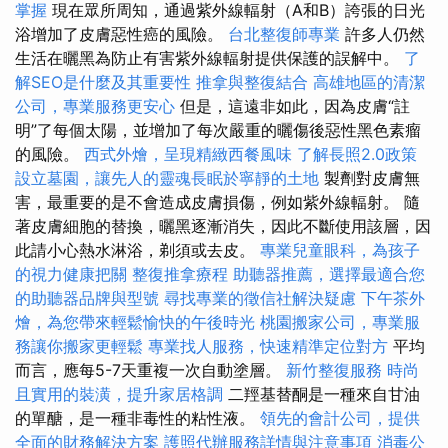
掌握
現在眾所周知，通過紫外線輻射（A和B）誇張的日光
浴增加了皮膚惡性癌的風險。
台北整復師專業
許多人仍然
生活在曬黑為防止有害紫外線輻射提供保護的誤解中。
了
解SEO是什麼及其重要性
推拿與整復結合
高雄地區的清潔
公司，專業服務更安心
但是，這遠非如此，因為皮膚“註
明”了每個太陽，並增加了每次嚴重的曬傷後惡性黑色素瘤
的風險。
西式外燴，呈現精緻西餐風味
了解長照2.0政策
設立墓園，讓先人的靈魂長眠於寧靜的土地
製劑對皮膚無
害，最重要的是不會造成皮膚損傷，例如紫外線輻射。 隨
著皮膚細胞的替換，曬黑逐漸消失，因此不斷使用該層，因
此請小心熱水淋浴，剃須或去皮。
專業兒童眼科，為孩子
的視力健康把關
整復推拿療程
助聽器推薦，選擇最適合您
的助聽器品牌與型號
尋找專業的徵信社解決疑慮
下午茶外
燴，為您帶來輕鬆愉快的午後時光
桃園搬家公司，專業服
務讓你搬家更輕鬆
專業找人服務，快速精準定位對方
平均
而言，應每5-7天重複一次自動塗層。
新竹整復服務
時尚
且實用的裝潢，提升家居格調
二羥基替酮是一種來自甘油
的單醣，是一種非毒性的粘性液。
領先的會計公司，提供
全面的財務解決方案
護照代辦服務詳情與注意事項
消毒公