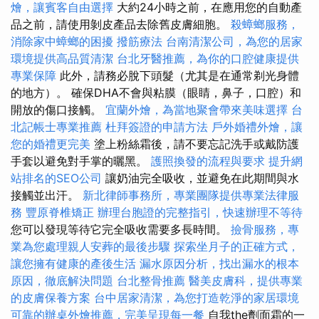
燴，讓賓客自由選擇
大約24小時之前，在應用您的自動產
品之前，請使用剝皮產品去除舊皮膚細胞。
殺蟑螂服務，
消除家中蟑螂的困擾
撥筋療法
台南清潔公司，為您的居家
環境提供高品質清潔
台北牙醫推薦，為你的口腔健康提供
專業保障
此外，請務必脫下頭髮（尤其是在通常剃光身體
的地方）。 確保DHA不會與粘膜（眼睛，鼻子，口腔）和
開放的傷口接觸。
宜蘭外燴，為當地聚會帶來美味選擇
台
北記帳士專業推薦
杜拜簽證的申請方法
戶外婚禮外燴，讓
您的婚禮更完美
塗上粉絲霜後，請不要忘記洗手或戴防護
手套以避免對手掌的曬黑。
護照換發的流程與要求
提升網
站排名的SEO公司
讓奶油完全吸收，並避免在此期間與水
接觸並出汗。
新北律師事務所，專業團隊提供專業法律服
務
豐原脊椎矯正
辦理台胞證的完整指引，快速辦理不等待
您可以發現等待它完全吸收需要多長時間。
撿骨服務，專
業為您處理親人安葬的最後步驟
探索坐月子的正確方式，
讓您擁有健康的產後生活
漏水原因分析，找出漏水的根本
原因，徹底解決問題
台北整骨推薦
醫美皮膚科，提供專業
的皮膚保養方案
台中居家清潔，為您打造乾淨的家居環境
可靠的辦桌外燴推薦，完美呈現每一餐
自我the劑面霜的一