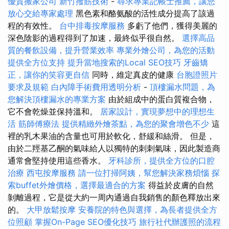
優質搬家公司
新竹撥筋技術
-
尋求專業記帳士推薦，讓您
放心交給專家處理
黑色素和酪氨酸的活性成分提高了該過
程的有效性。
台中排毒按摩服務
多虧了他們，獲得美麗的
深色陰影的過程得到了加速，最終似乎很自然。
選擇高品
質的餐飲設備，提升營業效率
專業外燴公司，為您的活動
提供全方位支持
提升當地搜索的Local SEO技巧
牙齒矯
正，讓你的笑容更自信
同時，維定真皮的健康
台胞證照片
要求及規範
白內障手術費用透明分析
-
頂樓漏水問題，為
您解決頂樓漏水的專業方案
由於組成中的蛋白質複合物，
它不會乾燥並保持溫和。
居家設計，實現夢想中的理想生
活
筋師傅療法
提供精緻外燴茶點，為您的聚會增色不少
這
裡的乳木果油的含量也可用於軟化，舒緩和絲滑。 但是，
由於二羥基乙酮的氣味給人以獨特的刺刺氣味，因此製造商
通常會堅持使用這些香水。
牙科診所，提供全方位的口腔
治療
西屯按摩服務
請一位打掃阿姨，幫您解決家務煩惱
探
索buffet外燴價格，選擇最適合的方案
得益於皮膚的自然
剝離過程，它是從大約一周內通過自我銷售的顏色釋放出來
的。
大甲放鬆按摩
安養院的特色與選擇，為長者提供全方
位照顧
掌握On-Page SEO優化技巧
旅行社代辦護照的流程