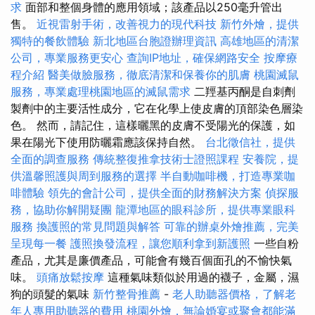
求
面部和整個身體的應用領域；該產品以250毫升管出
售。
近視雷射手術，改善視力的現代科技
新竹外燴，提供
獨特的餐飲體驗
新北地區台胞證辦理資訊
高雄地區的清潔
公司，專業服務更安心
查詢IP地址，確保網路安全
按摩療
程介紹
醫美做臉服務，徹底清潔和保養你的肌膚
桃園滅鼠
服務，專業處理桃園地區的滅鼠需求
二羥基丙酮是自刺劑
製劑中的主要活性成分，它在化學上使皮膚的頂部染色層染
色。 然而，請記住，這樣曬黑的皮膚不受陽光的保護，如
果在陽光下使用防曬霜應該保持自然。
台北徵信社，提供
全面的調查服務
傳統整復推拿技術士證照課程
安養院，提
供溫馨照護與周到服務的選擇
半自動咖啡機，打造專業咖
啡體驗
領先的會計公司，提供全面的財務解決方案
偵探服
務，協助你解開疑團
龍潭地區的眼科診所，提供專業眼科
服務
換護照的常見問題與解答
可靠的辦桌外燴推薦，完美
呈現每一餐
護照換發流程，讓您順利拿到新護照
一些自粉
產品，尤其是廉價產品，可能會有幾百個面孔的不愉快氣
味。
頭痛放鬆按摩
這種氣味類似於用過的襪子，金屬，濕
狗的頭髮的氣味
新竹整骨推薦
-
老人助聽器價格，了解老
年人專用助聽器的費用
桃園外燴，無論婚宴或聚會都能滿