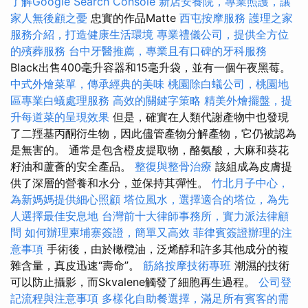
了解Google Search Console
新店安養院，專業照護，讓
家人無後顧之憂
忠實的作品Matte
西屯按摩服務
護理之家
服務介紹，打造健康生活環境
專業禮儀公司，提供全方位
的殯葬服務
台中牙醫推薦，專業且有口碑的牙科服務
Black出售400毫升容器和15毫升袋，並有一個午夜黑莓。
中式外燴菜單，傳承經典的美味
桃園除白蟻公司，桃園地
區專業白蟻處理服務
高效的關鍵字策略
精美外燴擺盤，提
升每道菜的呈現效果
但是，確實在人類代謝產物中也發現
了二羥基丙酮衍生物，因此儘管產物分解產物，它仍被認為
是無害的。 通常是包含橙皮提取物，酪氨酸，大麻和葵花
籽油和蘆薈的安全產品。
整復與整骨治療
該組成為皮膚提
供了深層的營養和水分，並保持其彈性。
竹北月子中心，
為新媽媽提供細心照顧
塔位風水，選擇適合的塔位，為先
人選擇最佳安息地
台灣前十大律師事務所，實力派法律顧
問
如何辦理柬埔寨簽證，簡單又高效
菲律賓簽證辦理的注
意事項
手術後，由於橄欖油，泛烯醇和許多其他成分的複
雜含量，真皮迅速“壽命”。
筋絡按摩技術專班
潮濕的技術
可以防止攝影，而Skvalene觸發了細胞再生過程。
公司登
記流程與注意事項
多樣化自助餐選擇，滿足所有賓客的需