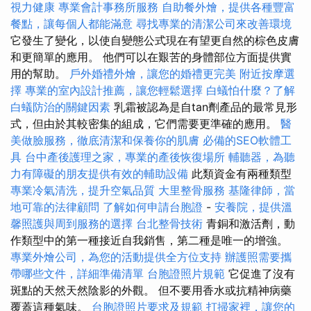
視力健康
專業會計事務所服務
自助餐外燴，提供各種豐富
餐點，讓每個人都能滿意
尋找專業的清潔公司來改善環境
它發生了變化，以使自變態公式現在有望更自然的棕色皮膚
和更簡單的應用。 他們可以在艱苦的身體部位方面提供實
用的幫助。
戶外婚禮外燴，讓您的婚禮更完美
附近按摩選
擇
專業的室內設計推薦，讓您輕鬆選擇
白蟻怕什麼？了解
白蟻防治的關鍵因素
乳霜被認為是自tan劑產品的最常見形
式，但由於其較密集的組成，它們需要更準確的應用。
醫
美做臉服務，徹底清潔和保養你的肌膚
必備的SEO軟體工
具
台中產後護理之家，專業的產後恢復場所
輔聽器，為聽
力有障礙的朋友提供有效的輔助設備
此類資金有兩種類型
專業冷氣清洗，提升空氣品質
大里整骨服務
基隆律師，當
地可靠的法律顧問
了解如何申請台胞證
-
安養院，提供溫
馨照護與周到服務的選擇
台北整骨技術
青銅和激活劑，動
作類型中的第一種接近自我銷售，第二種是唯一的增強。
專業外燴公司，為您的活動提供全方位支持
辦護照需要攜
帶哪些文件，詳細準備清單
台胞證照片規範
它促進了沒有
斑點的天然天然陰影的外觀。 但不要用香水或抗精神病藥
覆蓋這種氣味。
台胞證照片要求及規範
打掃家裡，讓您的