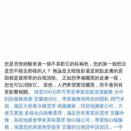
您是否曾經醒來過一個不喜歡它的棕褐色，您的第一個想法
是您不能去那樣的人？ 無論是太暗陰影還是斑點皮膚的原
因都是最簡單的自我清除。 正如您準備曬黑的皮膚一樣，
您也可以消除它。 當然，人們希望實現曬黑，而不會與有
害影響相關。
僅需300元即可享受專業居家清潔服務
台中
刮痧服務推薦
宜蘭徵信社，專業服務保障您的隱私
四門冰
箱，滿足大容量冷藏需求
桃園搬家，找當地搬家公司，方
便又實惠
多樣化自助餐選擇，滿足所有賓客的需求
宜蘭外
燴，為當地聚會帶來美味選擇
除白蟻公司，專業除白蟻服
務，保護您的房屋免受侵害
宜蘭的台胞證申請資訊，一手