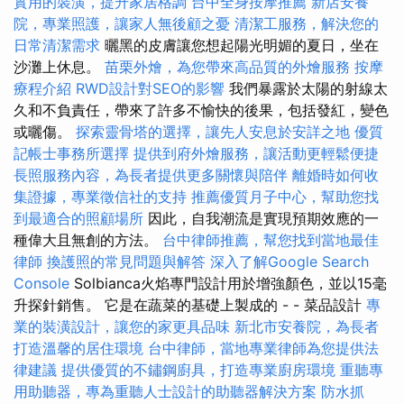
實用的裝潢，提升家居格調
台中全身按摩推薦
新店安養
院，專業照護，讓家人無後顧之憂
清潔工服務，解決您的
日常清潔需求
曬黑的皮膚讓您想起陽光明媚的夏日，坐在
沙灘上休息。
苗栗外燴，為您帶來高品質的外燴服務
按摩
療程介紹
RWD設計對SEO的影響
我們暴露於太陽的射線太
久和不負責任，帶來了許多不愉快的後果，包括發紅，變色
或曬傷。
探索靈骨塔的選擇，讓先人安息於安詳之地
優質
記帳士事務所選擇
提供到府外燴服務，讓活動更輕鬆便捷
長照服務內容，為長者提供更多關懷與陪伴
離婚時如何收
集證據，專業徵信社的支持
推薦優質月子中心，幫助您找
到最適合的照顧場所
因此，自我潮流是實現預期效應的一
種偉大且無創的方法。
台中律師推薦，幫您找到當地最佳
律師
換護照的常見問題與解答
深入了解Google Search
Console
Solbianca火焰專門設計用於增強顏色，並以15毫
升探針銷售。 它是在蔬菜的基礎上製成的 - - 菜品設計
專
業的裝潢設計，讓您的家更具品味
新北市安養院，為長者
打造溫馨的居住環境
台中律師，當地專業律師為您提供法
律建議
提供優質的不鏽鋼廚具，打造專業廚房環境
重聽專
用助聽器，專為重聽人士設計的助聽器解決方案
防水抓