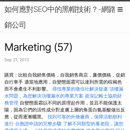
如何應對SEO中的黑帽技術？-網路行
銷公司
Marketing (57)
Sep 21, 2013
購買：比較自我銷售價格，自我銷售商店，廉價價格，促銷
自行車手 適當地應用，自變態面霜可以達到所需的棕褐色
而不會產生不利影響。
尋找專業的徵信社解決疑慮
頂樓漏
水問題，為您解決頂樓漏水的專業方案
資深記帳士協助財
務管理
自變態面霜以不同的原理起作用，並且不能保護太
陽，因為它們的活性成分對皮膚上層的角蛋白氨基酸做出反
應，從而逐漸曬黑。
找到可靠的外燴廠商，保障活動順利
進行
台胞證申請的完整步驟
了解不同類型的養老院，讓您