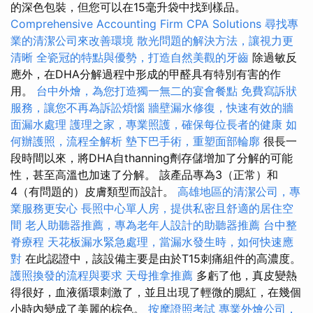
的深色包裝，但您可以在15毫升袋中找到樣品。
Comprehensive Accounting Firm CPA Solutions
尋找專
業的清潔公司來改善環境
散光問題的解決方法，讓視力更
清晰
全瓷冠的特點與優勢，打造自然美觀的牙齒
除過敏反
應外，在DHA分解過程中形成的甲醛具有特別有害的作
用。
台中外燴，為您打造獨一無二的宴會餐點
免費寫訴狀
服務，讓您不再為訴訟煩惱
牆壁漏水修復，快速有效的牆
面漏水處理
護理之家，專業照護，確保每位長者的健康
如
何辦護照，流程全解析
墊下巴手術，重塑面部輪廓
很長一
段時間以來，將DHA自thanning劑存儲增加了分解的可能
性，甚至高溫也加速了分解。 該產品專為3（正常）和
4（有問題的）皮膚類型而設計。
高雄地區的清潔公司，專
業服務更安心
長照中心單人房，提供私密且舒適的居住空
間
老人助聽器推薦，專為老年人設計的助聽器推薦
台中整
脊療程
天花板漏水緊急處理，當漏水發生時，如何快速應
對
在此認證中，該設備主要是由於T15刺痛組件的高濃度。
護照換發的流程與要求
天母推拿推薦
多虧了他，真皮變熱
得很好，血液循環刺激了，並且出現了輕微的腮紅，在幾個
小時內變成了美麗的棕色。
按摩證照考試
專業外燴公司，