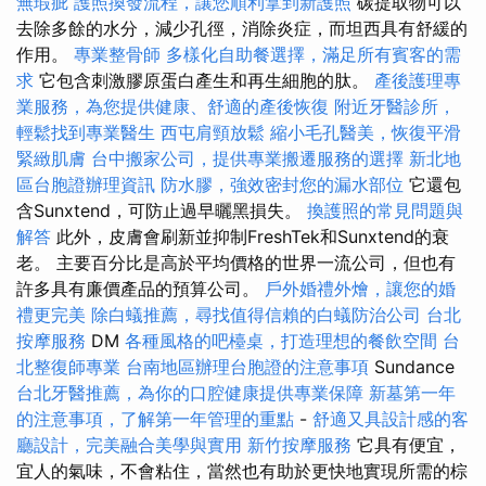
無瑕疵
護照換發流程，讓您順利拿到新護照
碳提取物可以
去除多餘的水分，減少孔徑，消除炎症，而坦西具有舒緩的
作用。
專業整骨師
多樣化自助餐選擇，滿足所有賓客的需
求
它包含刺激膠原蛋白產生和再生細胞的肽。
產後護理專
業服務，為您提供健康、舒適的產後恢復
附近牙醫診所，
輕鬆找到專業醫生
西屯肩頸放鬆
縮小毛孔醫美，恢復平滑
緊緻肌膚
台中搬家公司，提供專業搬遷服務的選擇
新北地
區台胞證辦理資訊
防水膠，強效密封您的漏水部位
它還包
含Sunxtend，可防止過早曬黑損失。
換護照的常見問題與
解答
此外，皮膚會刷新並抑制FreshTek和Sunxtend的衰
老。 主要百分比是高於平均價格的世界一流公司，但也有
許多具有廉價產品的預算公司。
戶外婚禮外燴，讓您的婚
禮更完美
除白蟻推薦，尋找值得信賴的白蟻防治公司
台北
按摩服務
DM
各種風格的吧檯桌，打造理想的餐飲空間
台
北整復師專業
台南地區辦理台胞證的注意事項
Sundance
台北牙醫推薦，為你的口腔健康提供專業保障
新墓第一年
的注意事項，了解第一年管理的重點
-
舒適又具設計感的客
廳設計，完美融合美學與實用
新竹按摩服務
它具有便宜，
宜人的氣味，不會粘住，當然也有助於更快地實現所需的棕