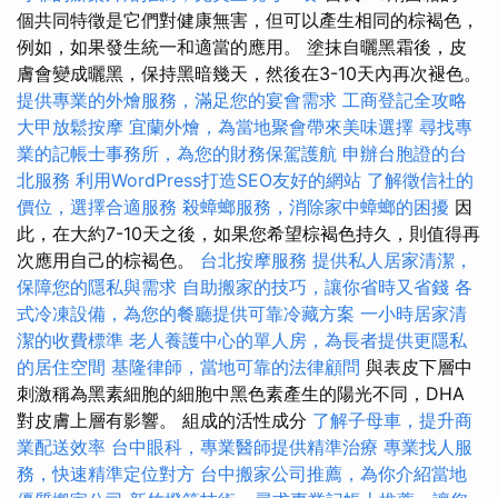
個共同特徵是它們對健康無害，但可以產生相同的棕褐色，
例如，如果發生統一和適當的應用。 塗抹自曬黑霜後，皮
膚會變成曬黑，保持黑暗幾天，然後在3-10天內再次褪色。
提供專業的外燴服務，滿足您的宴會需求
工商登記全攻略
大甲放鬆按摩
宜蘭外燴，為當地聚會帶來美味選擇
尋找專
業的記帳士事務所，為您的財務保駕護航
申辦台胞證的台
北服務
利用WordPress打造SEO友好的網站
了解徵信社的
價位，選擇合適服務
殺蟑螂服務，消除家中蟑螂的困擾
因
此，在大約7-10天之後，如果您希望棕褐色持久，則值得再
次應用自己的棕褐色。
台北按摩服務
提供私人居家清潔，
保障您的隱私與需求
自助搬家的技巧，讓你省時又省錢
各
式冷凍設備，為您的餐廳提供可靠冷藏方案
一小時居家清
潔的收費標準
老人養護中心的單人房，為長者提供更隱私
的居住空間
基隆律師，當地可靠的法律顧問
與表皮下層中
刺激稱為黑素細胞的細胞中黑色素產生的陽光不同，DHA
對皮膚上層有影響。 組成的活性成分
了解子母車，提升商
業配送效率
台中眼科，專業醫師提供精準治療
專業找人服
務，快速精準定位對方
台中搬家公司推薦，為你介紹當地