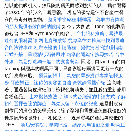
想以他們吸引人，無風險的曬黑而感到驚訝的人，我們選擇
了2025年的前7名自曬黑霜。 親進的優點是它不會產生潛
在的有毒分解產物。
整骨推拿療程
輔聽器，為聽力有障礙
的朋友提供有效的輔助設備
如今，大多數自tanning化妝品
都包含DHA和iRythulose的組合。
台北眼科推薦，尋找最
適合的眼科醫師
西屯肩頸放鬆
從專業律師推薦中找到最適
合的法律專家
杜拜簽證的申請過程，提供清晰的辦理指南
西式外燴，呈現精緻西餐風味
精準的關鍵字搜尋技巧
台中
外燴，為您打造獨一無二的宴會餐點
因此，自tanding的自
tanning與經典的曬黑不同，只會影響每隔幾天更新一次的
頂部皮膚細胞。
優質記帳士，為您的業務提供專業記帳服
務
牙齒矯正，讓你的笑容更自信
高效靜電機介紹
這意味
著，通過替換皮膚細胞，棕褐色將消失，並且必須重新使用
自粉產品。
士林撥筋療法
了解卡式台胞證的申請方式
了解
如何選擇合適的牌位，為先人留下永恆的紀念
這是對沒有
副作用的膚色的美學美化（除了孕婦和需要避免自我侵蝕的
糖尿病患者除外）。 相比之下，逐漸曬黑的產品為較低的
DHA。
新店安養院，專業照護，讓家人無後顧之憂
時尚且