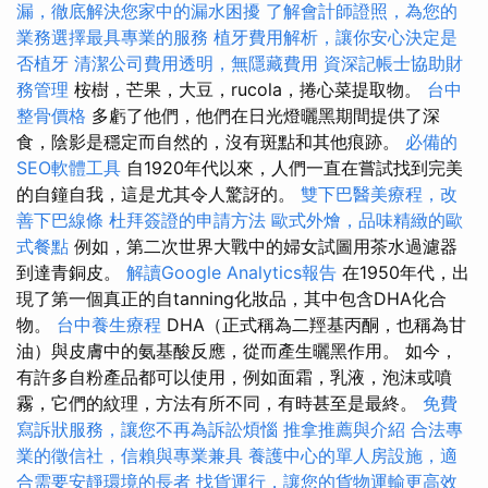
漏，徹底解決您家中的漏水困擾
了解會計師證照，為您的
業務選擇最具專業的服務
植牙費用解析，讓你安心決定是
否植牙
清潔公司費用透明，無隱藏費用
資深記帳士協助財
務管理
桉樹，芒果，大豆，rucola，捲心菜提取物。
台中
整骨價格
多虧了他們，他們在日光燈曬黑期間提供了深
食，陰影是穩定而自然的，沒有斑點和其他痕跡。
必備的
SEO軟體工具
自1920年代以來，人們一直在嘗試找到完美
的自鐘自我，這是尤其令人驚訝的。
雙下巴醫美療程，改
善下巴線條
杜拜簽證的申請方法
歐式外燴，品味精緻的歐
式餐點
例如，第二次世界大戰中的婦女試圖用茶水過濾器
到達青銅皮。
解讀Google Analytics報告
在1950年代，出
現了第一個真正的自tanning化妝品，其中包含DHA化合
物。
台中養生療程
DHA（正式稱為二羥基丙酮，也稱為甘
油）與皮膚中的氨基酸反應，從而產生曬黑作用。 如今，
有許多自粉產品都可以使用，例如面霜，乳液，泡沫或噴
霧，它們的紋理，方法有所不同，有時甚至是最終。
免費
寫訴狀服務，讓您不再為訴訟煩惱
推拿推薦與介紹
合法專
業的徵信社，信賴與專業兼具
養護中心的單人房設施，適
合需要安靜環境的長者
找貨運行，讓您的貨物運輸更高效