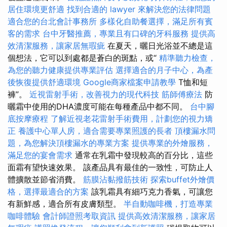
居住環境更舒適
找到合適的 lawyer 來解決您的法律問題
適合您的台北會計事務所
多樣化自助餐選擇，滿足所有賓
客的需求
台中牙醫推薦，專業且有口碑的牙科服務
提供高
效清潔服務，讓家居無瑕疵
在夏天，曬日光浴並不總是這
個想法，它可以到處都是蒼白的斑點，或“
精準聽力檢查，
為您的聽力健康提供專業評估
選擇適合的月子中心，為產
後恢復提供舒適環境
Google商家檔案申請教學
T恤和短
褲”。
近視雷射手術，改善視力的現代科技
筋師傅療法
防
曬霜中使用的DHA濃度可能在每種產品中都不同。
台中腳
底按摩療程
了解近視老花雷射手術費用，計劃您的視力矯
正
養護中心單人房，適合需要專業照護的長者
頂樓漏水問
題，為您解決頂樓漏水的專業方案
提供專業的外燴服務，
滿足您的宴會需求
通常在乳霜中發現較高的百分比，這些
面霜有望快速效果。 該產品具有最佳的一致性，可防止人
體擴散並節省消費。
筋膜沾黏撥筋技術
探索buffet外燴價
格，選擇最適合的方案
該乳霜具有細巧克力香氣，可讓您
有新鮮感，適合所有皮膚類型。
半自動咖啡機，打造專業
咖啡體驗
會計師證照考取資訊
提供高效清潔服務，讓家居