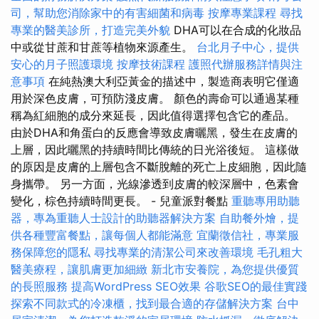
司，幫助您消除家中的有害細菌和病毒
按摩專業課程
尋找
專業的醫美診所，打造完美外貌
DHA可以在合成的化妝品
中或從甘蔗和甘蔗等植物來源產生。
台北月子中心，提供
安心的月子照護環境
按摩技術課程
護照代辦服務詳情與注
意事項
在純熱澳大利亞黃金的描述中，製造商表明它僅適
用於深色皮膚，可預防淺皮膚。 顏色的壽命可以通過某種
稱為紅細胞的成分來延長，因此值得選擇包含它的產品。
由於DHA和角蛋白的反應會導致皮膚曬黑，發生在皮膚的
上層，因此曬黑的持續時間比傳統的日光浴後短。 這樣做
的原因是皮膚的上層包含不斷脫離的死亡上皮細胞，因此隨
身攜帶。 另一方面，光線滲透到皮膚的較深層中，色素會
變化，棕色持續時間更長。 - 兒童派對餐點
重聽專用助聽
器，專為重聽人士設計的助聽器解決方案
自助餐外燴，提
供各種豐富餐點，讓每個人都能滿意
宜蘭徵信社，專業服
務保障您的隱私
尋找專業的清潔公司來改善環境
毛孔粗大
醫美療程，讓肌膚更加細緻
新北市安養院，為您提供優質
的長照服務
提高WordPress SEO效果
谷歌SEO的最佳實踐
探索不同款式的冷凍櫃，找到最合適的存儲解決方案
台中