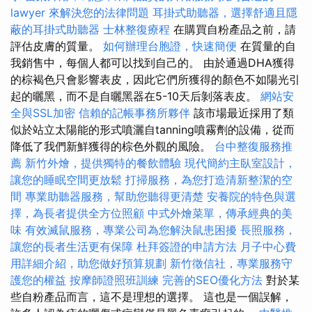
lawyer 來解決您的法律問題
耳掛式助聽器，選擇舒適且隱
蔽的耳掛式助聽器
士林整復療程
在購買自粉產品之前，請
評估皮膚的質量。
如何辦理台胞證，快速簡便
在質量的自
我銷售中，每個人都可以找到自己的。 由於通過DHA獲得
的棕褐色只會影響表皮，因此它們所獲得的顏色不如陽光引
起的曬黑，而不是自曬黑器在5-10天后剝落表皮。
網站安
全與SSL加密
信賴的記帳事務所夥伴
該市場最近採用了類
似於站立太陽能的形式噴灑自tanning噴霧劑的設備，從而
降低了我們新鮮獲得的棕色外觀的風險。
台中整復服務推
薦
新竹外燴，提供獨特的餐飲體驗
現代簡約主臥室設計，
讓您的睡眠空間更放鬆
打掃服務，為您打造清新整潔的空
間
專業助聽器服務，幫助您聽得更清楚
安養院的特色與選
擇，為長者提供全方位照顧
中式外燴菜單，傳承經典的美
味
有效滅鼠服務，專業公司為您解決鼠患困擾
長照服務，
讓您的長者生活更有保障
杜拜簽證的申請方法
月子中心費
用詳細介紹，助您做好預算規劃
新竹徵信社，專業服務守
護您的權益
按摩師證照班訓練
完善的SEO優化方法
對於某
些自粉產品而言，這不是理想的選擇。 這也是一個誤解，