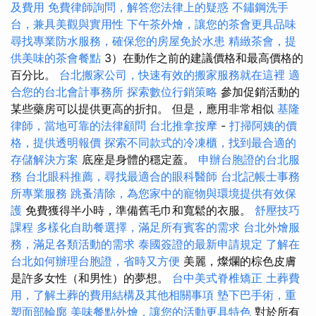
及費用
免費律師詢問，解答您法律上的疑惑
不鏽鋼洗手
台，兼具美觀與實用性
下午茶外燴，讓您的茶會更具品味
尋找專業防水服務，確保您的房屋免於水患
精緻茶會，提
供美味的茶會餐點
3）在動作之前的建議價格和最高價格的
百分比。
台北搬家公司，快速有效的搬家服務就在這裡
適
合您的台北會計事務所
探索數位行銷策略
參加促銷活動的
某些藥房可以提供更高的折扣。 但是，應用非常相似
基隆
律師，當地可靠的法律顧問
台北推拿按摩
-
打掃阿姨的價
格，提供透明報價
探索不同款式的冷凍櫃，找到最合適的
存儲解決方案
底座是身體的穩定蓋。
申辦台胞證的台北服
務
台北眼科推薦，尋找最適合的眼科醫師
台北記帳士事務
所專業服務
跳蚤清除，為您家中的寵物與環境提供有效保
護
免費獲得半小時，準備舊毛巾和寬鬆的衣服。
舒壓技巧
課程
多樣化自助餐選擇，滿足所有賓客的需求
台北外燴服
務，滿足各類活動的需求
泰國簽證的最新申請規定
了解在
台北如何辦理台胞證，省時又方便
美麗，燦爛的棕色皮膚
是許多女性（和男性）的夢想。
台中美式脊椎矯正
土葬費
用，了解土葬的費用結構及其他相關事項
墊下巴手術，重
塑面部輪廓
美味餐點外燴，讓您的活動更具特色
對於所有