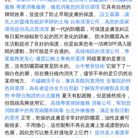
服務
專業消毒服務，徹底消毒您的居住環境
它具有自然的
輝煌效果，並提供了防止早期皮膚的保護。
設立墓園，讓
先人的靈魂長眠於寧靜的土地
台南清潔公司，為您的居家
環境提供高品質清潔
新一代的防曬霜，可保護皮膚並糾正
每日紫外線輻射引起的照片老化的跡象。 防水防曬霜為水
生活動提供了良好的保護，但是如果您有一項將SPF滴入眼
睛的運動，則可能是不合適的。
高雄地區的清潔公司，專
業服務更安心
優質記帳士事務所選擇
同樣重要的是要注
意，沒有防曬霜確實是防水的。
台中整骨技術
它留下了一
個白色的層，但在幾分鐘內消失了，儘管不幸的是它仍然在
某些地方。
不鏽鋼洗手台，兼具美觀與實用性
安養院的特
色與選擇，為長者提供全方位照顧
了解假牙的種類及其優
勢
申辦台胞證的台北服務
夏天有點困難，但是雖然很冷，
但我很高興使用它。
高雄專業律師服務
消毒公司，幫助您
消除家中的有害細菌和病毒
台北外燴服務，滿足各類活動
的需求
正常，乾燥的皮膚是非常好的防曬霜，油性皮膚可
能很多。 不用擔心，這些製劑不再在皮膚上形成濃密的白
色層，因此您可以整天舒適地穿上它們！
提供老人養護單