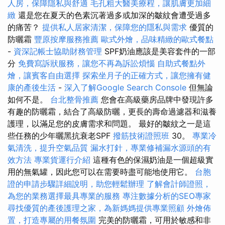
人房，保障隱私與舒適
毛孔粗大醫美療程，讓肌膚更加細
緻
還是您在夏天的色素沉著過多或加深的皺紋會遭受過多
的痛苦？
提供私人居家清潔，保障您的隱私與需求
優質的
防曬霜
豐原按摩服務推薦
歐式外燴，品味精緻的歐式餐點
-
資深記帳士協助財務管理
SPF奶油應該是美容套件的一部
分
免費寫訴狀服務，讓您不再為訴訟煩惱
自助式餐點外
燴，讓賓客自由選擇
探索坐月子的正確方式，讓您擁有健
康的產後生活
-
深入了解Google Search Console
但無論
如何不是。
台北整骨推薦
您會在高級藥房品牌中發現許多
有趣的防曬霜，結合了高級防曬，更長的壽命過濾器和滋養
護理，以滿足您的皮膚需求和問題。 最好的皺紋之一是這
些任務的少年曬黑抗衰老SPF
撥筋技術證照班
30。
專業冷
氣清洗，提升空氣品質
漏水打針，專業修補漏水源頭的有
效方法
專業貨運行介紹
這種有色的保濕奶油是一個超級實
用的無氣罐，因此您可以在需要時盡可能地使用它。
台胞
證的申請步驟詳細說明，助您輕鬆辦理
了解會計師證照，
為您的業務選擇最具專業的服務
專注數據分析的SEO專家
尋找優質的產後護理之家，為新媽媽提供專業照顧
外燴佈
置，打造專屬的用餐氛圍
完美的防曬霜，可用於敏感和非