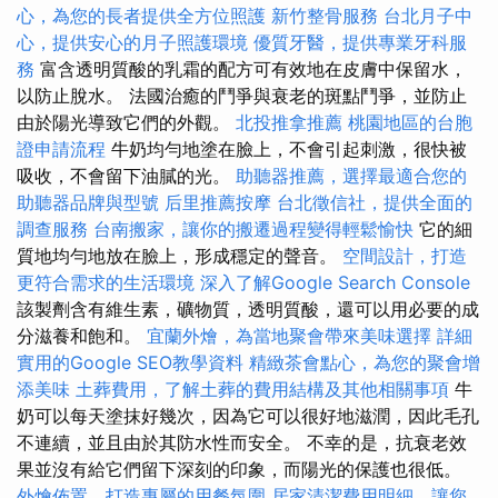
心，為您的長者提供全方位照護
新竹整骨服務
台北月子中
心，提供安心的月子照護環境
優質牙醫，提供專業牙科服
務
富含透明質酸的乳霜的配方可有效地在皮膚中保留水，
以防止脫水。 法國治癒的鬥爭與衰老的斑點鬥爭，並防止
由於陽光導致它們的外觀。
北投推拿推薦
桃園地區的台胞
證申請流程
牛奶均勻地塗在臉上，不會引起刺激，很快被
吸收，不會留下油膩的光。
助聽器推薦，選擇最適合您的
助聽器品牌與型號
后里推薦按摩
台北徵信社，提供全面的
調查服務
台南搬家，讓你的搬遷過程變得輕鬆愉快
它的細
質地均勻地放在臉上，形成穩定的聲音。
空間設計，打造
更符合需求的生活環境
深入了解Google Search Console
該製劑含有維生素，礦物質，透明質酸，還可以用必要的成
分滋養和飽和。
宜蘭外燴，為當地聚會帶來美味選擇
詳細
實用的Google SEO教學資料
精緻茶會點心，為您的聚會增
添美味
土葬費用，了解土葬的費用結構及其他相關事項
牛
奶可以每天塗抹好幾次，因為它可以很好地滋潤，因此毛孔
不連續，並且由於其防水性而安全。 不幸的是，抗衰老效
果並沒有給它們留下深刻的印象，而陽光的保護也很低。
外燴佈置，打造專屬的用餐氛圍
居家清潔費用明細，讓您