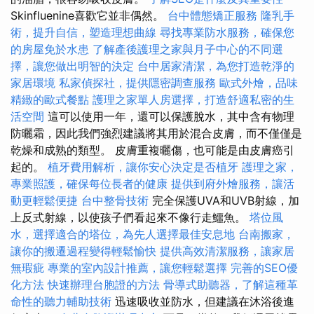
Skinfluenine喜歡它並非偶然。
台中體態矯正服務
隆乳手
術，提升自信，塑造理想曲線
尋找專業防水服務，確保您
的房屋免於水患
了解產後護理之家與月子中心的不同選
擇，讓您做出明智的決定
台中居家清潔，為您打造乾淨的
家居環境
私家偵探社，提供隱密調查服務
歐式外燴，品味
精緻的歐式餐點
護理之家單人房選擇，打造舒適私密的生
活空間
這可以使用一年，還可以保護脫水，其中含有物理
防曬霜，因此我們強烈建議將其用於混合皮膚，而不僅僅是
乾燥和成熟的類型。 皮膚重複曬傷，也可能是由皮膚癌引
起的。
植牙費用解析，讓你安心決定是否植牙
護理之家，
專業照護，確保每位長者的健康
提供到府外燴服務，讓活
動更輕鬆便捷
台中整骨技術
完全保護UVA和UVB射線，加
上反式射線，以使孩子們看起來不像行走鱷魚。
塔位風
水，選擇適合的塔位，為先人選擇最佳安息地
台南搬家，
讓你的搬遷過程變得輕鬆愉快
提供高效清潔服務，讓家居
無瑕疵
專業的室內設計推薦，讓您輕鬆選擇
完善的SEO優
化方法
快速辦理台胞證的方法
骨導式助聽器，了解這種革
命性的聽力輔助技術
迅速吸收並防水，但建議在沐浴後進