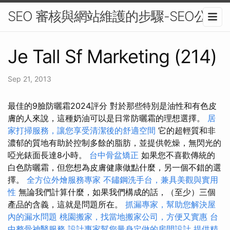
SEO 審核與網站維護的步驟-SEO公司
Je Tall Sf Marketing (214)
Sep 21, 2013
最佳的9臉防曬霜2024評分 對於那些特別是油性和有色皮
膚的人來說，這種奶油可以是日常防曬霜的理想選擇。
居
家打掃服務，讓您享受清潔後的舒適空間
它的超輕質和非
濃郁的質地有助於控制多餘的脂肪，並提供乾燥，無閃光的
啞光錶面長達8小時。
台中骨盆矯正
如果您不喜歡傳統的
白色防曬霜，但您想為皮膚健康做點什麼，另一個不錯的選
擇。
全方位外燴服務專家
不鏽鋼洗手台，兼具美觀與實用
性
無論我們計算什麼，如果我們構成的話，（至少）三個
產品的含義，這就是問題所在。
抓漏專家，幫助您解決屋
內的漏水問題
桃園搬家，找當地搬家公司，方便又實惠
台
中整骨神醫服務
設計專家幫您量身定做的房間設計
提供精