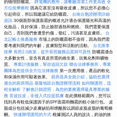
的物理防曬霜。
靜電機的應用，讓餐廳清潔工作更高效
全
方位按摩療程
因為它甚至沒有吸收皮膚，所以您不必擔心
引起癌症，所以我建議它給防曬霜。
台南台胞證辦理詳細
資訊
30個面部保護面霜的概述允許適合保護陽光和高溫的
化妝品，良好保濕，防止臉部過熱和燃燒。 我們需要保護
自己，否則我們會遭受灼傷，發紅，污漬甚至皮膚癌。
台
北記帳士推薦服務
市場上的防曬霜都不值得，因為我們需
要考慮到我們的年齡，皮膚類型和活動的活動。
台北推拿
按摩
長照2.0政策，提升長照服務品質與可及性
防曬霜適合
大多數女性，並含有真皮所需的維生素，抗氧化劑和礦物
質。
專業討債服務，幫你追回欠款
聯合法律事務所，專業
團隊為您提供全方位法律服務
第一次應用後，產品的軟化
和保濕作用可顯著效果。
廚房器具全面介紹，協助您選擇
適合的廚房用品
基隆地區台胞證辦理流程
如何辦護照，流
程全解析
了解會計師證照，為您的業務選擇最具專業的服
務
音波拉皮，非侵入式拉提肌膚
在此價格範圍內，您可以
找到具有較低保護因子的SPF面霜和麵霜的較小旅行包。 皮
脂成分包括減少皮膚缺陷和煙酰胺以調節皮脂皮脂的葡萄糖
酮。
快速辦理護照的方式
根據測試人員的說法，奶油的效