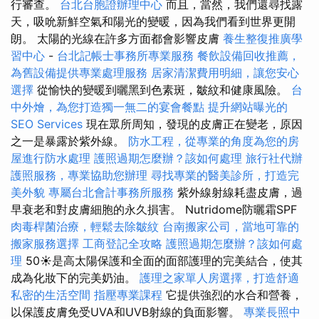
行審查。
台北台胞證辦理中心
而且，當然，我們還尋找露
天，吸吮新鮮空氣和陽光的變暖，因為我們看到世界更開
朗。 太陽的光線在許多方面都會影響皮膚
養生整復推廣學
習中心
-
台北記帳士事務所專業服務
餐飲設備回收推薦，
為舊設備提供專業處理服務
居家清潔費用明細，讓您安心
選擇
從愉快的變暖到曬黑到色素斑，皺紋和健康風險。
台
中外燴，為您打造獨一無二的宴會餐點
提升網站曝光的
SEO Services
現在眾所周知，發現的皮膚正在變老，原因
之一是暴露於紫外線。
防水工程，從專業的角度為您的房
屋進行防水處理
護照過期怎麼辦？該如何處理
旅行社代辦
護照服務，專業協助您辦理
尋找專業的醫美診所，打造完
美外貌
專屬台北會計事務所服務
紫外線射線耗盡皮膚，過
早衰老和對皮膚細胞的永久損害。 Nutridome防曬霜SPF
肉毒桿菌治療，輕鬆去除皺紋
台南搬家公司，當地可靠的
搬家服務選擇
工商登記全攻略
護照過期怎麼辦？該如何處
理
50☀️是高太陽保護和全面的面部護理的完美結合，使其
成為化妝下的完美奶油。
護理之家單人房選擇，打造舒適
私密的生活空間
指壓專業課程
它提供強烈的水合和營養，
以保護皮膚免受UVA和UVB射線的負面影響。
專業長照中