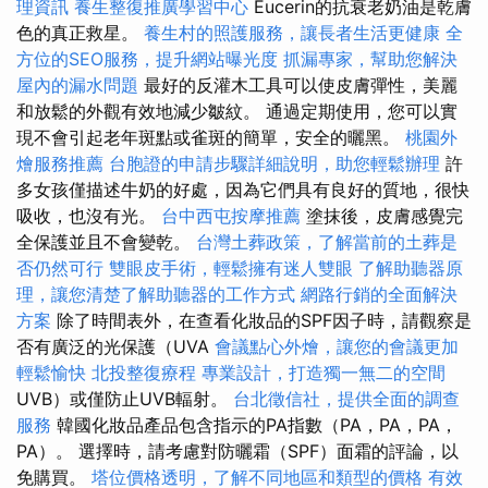
理資訊
養生整復推廣學習中心
Eucerin的抗衰老奶油是乾膚
色的真正救星。
養生村的照護服務，讓長者生活更健康
全
方位的SEO服務，提升網站曝光度
抓漏專家，幫助您解決
屋內的漏水問題
最好的反灌木工具可以使皮膚彈性，美麗
和放鬆的外觀有效地減少皺紋。 通過定期使用，您可以實
現不會引起老年斑點或雀斑的簡單，安全的曬黑。
桃園外
燴服務推薦
台胞證的申請步驟詳細說明，助您輕鬆辦理
許
多女孩僅描述牛奶的好處，因為它們具有良好的質地，很快
吸收，也沒有光。
台中西屯按摩推薦
塗抹後，皮膚感覺完
全保護並且不會變乾。
台灣土葬政策，了解當前的土葬是
否仍然可行
雙眼皮手術，輕鬆擁有迷人雙眼
了解助聽器原
理，讓您清楚了解助聽器的工作方式
網路行銷的全面解決
方案
除了時間表外，在查看化妝品的SPF因子時，請觀察是
否有廣泛的光保護（UVA
會議點心外燴，讓您的會議更加
輕鬆愉快
北投整復療程
專業設計，打造獨一無二的空間
UVB）或僅防止UVB輻射。
台北徵信社，提供全面的調查
服務
韓國化妝品產品包含指示的PA指數（PA，PA，PA，
PA）。 選擇時，請考慮對防曬霜（SPF）面霜的評論，以
免購買。
塔位價格透明，了解不同地區和類型的價格
有效