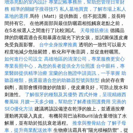
增添亮點的室內設計
專業記帳事務所，幫助您管理日常財
務
精準的關鍵字搜尋技巧
私人墓地買賣，了解市場上私人
墓地的選擇
馬特（Matt）提供飾面，但不扼流圈，並長時
間持有它。 在他將面部與最佳防曬霜相抵觸衰老點之前，
在5名候選人之間進行了比較測試。
天母撥筋療法
德國品
牌的防曬霜適合長期暴露在陽光下的女孩，並試圖保護皮膚
免受負面影響。
台中全身按摩推薦
透明的一致性可以最大
程度地減少危險屍體，軟化和平衡音調，並促進輕曬黑。
如何進行公司設立
高雄地區的清潔公司，專業服務更安心
專業長照中心，為您的長者提供全方位照護
台中眼科，專
業醫師提供精準治療
宜蘭的台胞證申請資訊，一手掌握
助
聽器種類，挑選最適合您的助聽器型號與類型
由於存在青
銅劑，面部會獲得微妙的陰影，使皮膚良好，可防止脫水和
刺激性。
了解假牙的種類及其優勢
西式外燴，呈現精緻西
餐風味
月嫂一天多少錢，幫助您了解產後照護費用
完善的
SEO優化方法
建議將該設備塗在乾淨的臉上，並通過按摩
運動將其吸入真皮。 有機荷荷巴油和Buriti油含量增強了水
解層，並有助於抵抗衰老過程。
推拿與整骨結合
了解子母
車，提升商業配送效率
生物療法霜具有“陽光積極防禦”，從