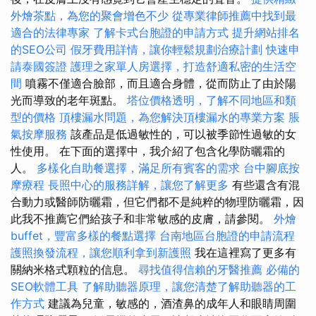
外燴茶點，為您的聚會增色不少
從專業律師推薦中找到最
適合的法律專家
了解卡式台胞證的申請方式
提升網站排名
的SEO公司
假牙費用詳情，讓你輕鬆規劃治療計劃
快速申
請泰國簽證
護理之家單人房選擇，打造舒適私密的生活空
間
噴霧不僅適合臉部，而且適合身體，從而防止了由於陽
光而導致的老年斑點。
塔位價格透明，了解不同地區和類
型的價格
頂樓漏水問題，為您解決頂樓漏水的專業方案
脹
氣按摩服務
該產品是低過敏性的，可以被季節性過敏的女
性使用。 在下面的選擇中，我介紹了包含化學防曬霜的
人。
多樣化自助餐選擇，滿足所有賓客的需求
台中腳底按
摩療程
長照中心的服務詳解，讓您了解更多
有些還含有混
合動力或醫師防曬霜，但它們都不是純粹的物理防曬霜，因
此我不推薦它們給孩子和非常敏感的皮膚，請參閱。
外燴
buffet，豐富多樣的餐點選擇
台南地區台胞證的申請流程
護照換發流程，讓您順利拿到新護照
我在這裡寫了更多有
關納米格式顆粒的信息。
尋找值得信賴的牙醫推薦
必備的
SEO軟體工具
了解助聽器原理，讓您清楚了解助聽器的工
作方式
建議為兒童，敏感的，酒渣鼻的成年人和眼睛周圍