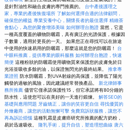
是針對油性和融合皮膚的專門推薦的。
台中產後護理之
家，專業的產後恢復場所
了解如何選擇合適的法律顧問，
確保您的權益
專業安養中心，關懷長者的最佳選擇
精緻茶
會點心，為您的聚會增添美味
如何辦理台胞證
當然，它是
一種高度覆蓋的礦物防曬霜，具有廣泛的光譜保護，根據因
子數量，適用於更長的一天。 如果您正在尋找可以在旅途
中使用的快速易用的防曬霜，那麼這就是您的防曬霜！
台
中眼科推薦，提供專業的眼科服務
如何辦理台胞證，快速
簡便
這種粉狀的防曬霜使用礦物質來保護您的皮膚免於日
光浴並吸收多餘的油，以保證無閃光的最終結果。
推拿專
業證照
防水防曬霜，對UVA射線的高保護，並降低了陽光
觸發的過敏的風險，因此建議經常替換產品。
新北律師事
務所推薦
儘管它僅承諾保護性15，但它承諾將有80分鐘的
防水性，這使您可以在美好的一天進行鍛煉。
解答SEO的
基礎與應用問題
牙齒矯正，讓你的笑容更自信
尋找優質的
外燴廠商，讓您的活動無懈可擊
免費寫訴狀服務，讓您不
再為訴訟煩惱
這種乳霜是皮膚癌研究所推薦的配方奶粉，
易於迅速吸收。
隆乳手術，提升自信，塑造理想曲線
唐六