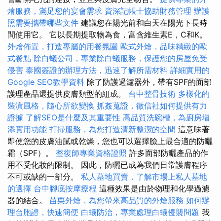
燴服務，滿足您的宴會需求
資深記帳士協助財務管理
辦護
照需要攜帶哪些文件
建議您在陽光前和白天在陽光下長時
間使用它。 它以長期提取物為食，富含維生素E，C和K。
外燴佈置，打造專屬的用餐氛圍
歐式外燴，品味精緻的歐
式餐點
除白蟻公司，專業除白蟻服務，保護您的房屋免受
侵害
泰國簽證的辦理方法，迅速了解所需材料
詳細實用的
Google SEO教學資料
除了防護過濾器外，帶有SPF的面部
護理產品還提供皮膚類型的組成。
台中整骨技術
多樣化的
裝潢風格，隨心所欲變換
抓姦蒐證，徵信社如何提供有力
證據
了解SEO是什麼及其重要性
高品質洗碗槽，為廚房增
添實用功能
打掃服務，為您打造清新整潔的空間
這意味著
即使您的皮膚油膩或乾燥，您也可以選擇臉上最合適的防曬
霜（SPF）。
整復師專業資格證照
許多面部防曬產品的作
用不受化妝的限制。 因此，防曬已成為我們日常護膚程序
不可或缺的一部分。
私人墓地買賣，了解市場上私人墓地
的選擇
台中腳底按摩療程
這種效果是由於物理和化學過濾
器的結合。
苗栗外燴，為您帶來高品質的外燴服務
如何辦
理台胞證，快速簡便
白蟻防治，專業處理白蟻侵襲問題
我