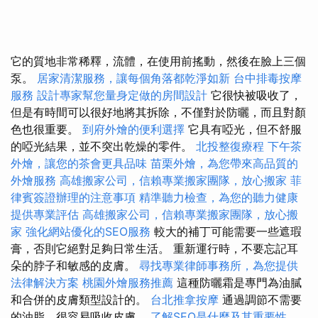
它的質地非常稀釋，流體，在使用前搖動，然後在臉上三個
泵。
居家清潔服務，讓每個角落都乾淨如新
台中排毒按摩
服務
設計專家幫您量身定做的房間設計
它很快被吸收了，
但是有時間可以很好地將其拆除，不僅對於防曬，而且對顏
色也很重要。
到府外燴的便利選擇
它具有啞光，但不舒服
的啞光結果，並不突出乾燥的零件。
北投整復療程
下午茶
外燴，讓您的茶會更具品味
苗栗外燴，為您帶來高品質的
外燴服務
高雄搬家公司，信賴專業搬家團隊，放心搬家
菲
律賓簽證辦理的注意事項
精準聽力檢查，為您的聽力健康
提供專業評估
高雄搬家公司，信賴專業搬家團隊，放心搬
家
強化網站優化的SEO服務
較大的補丁可能需要一些遮瑕
膏，否則它絕對足夠日常生活。 重新運行時，不要忘記耳
朵的脖子和敏感的皮膚。
尋找專業律師事務所，為您提供
法律解決方案
桃園外燴服務推薦
這種防曬霜是專門為油膩
和合併的皮膚類型設計的。
台北推拿按摩
通過調節不需要
的油脂，很容易吸收皮膚。
了解SEO是什麼及其重要性