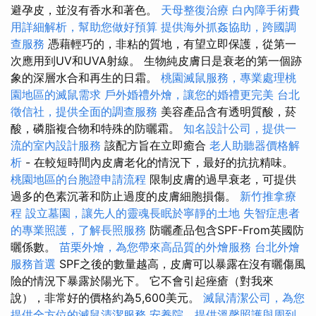
避孕皮，並沒有香水和著色。
天母整復治療
白內障手術費
用詳細解析，幫助您做好預算
提供海外抓姦協助，跨國調
查服務
憑藉輕巧的，非粘的質地，有望立即保護，從第一
次應用到UV和UVA射線。 生物純皮膚日是衰老的第一個跡
象的深層水合和再生的日霜。
桃園滅鼠服務，專業處理桃
園地區的滅鼠需求
戶外婚禮外燴，讓您的婚禮更完美
台北
徵信社，提供全面的調查服務
美容產品含有透明質酸，菸
酸，磷脂複合物和特殊的防曬霜。
知名設計公司，提供一
流的室內設計服務
該配方旨在立即癒合
老人助聽器價格解
析
- 在較短時間內皮膚老化的情況下，最好的抗抗精味。
桃園地區的台胞證申請流程
限制皮膚的過早衰老，可提供
過多的色素沉著和防止過度的皮膚細胞損傷。
新竹推拿療
程
設立墓園，讓先人的靈魂長眠於寧靜的土地
失智症患者
的專業照護，了解長照服務
防曬產品包含SPF-From英國防
曬係數。
苗栗外燴，為您帶來高品質的外燴服務
台北外燴
服務首選
SPF之後的數量越高，皮膚可以暴露在沒有曬傷風
險的情況下暴露於陽光下。 它不會引起痤瘡（對我來
說），非常好的價格約為5,600美元。
滅鼠清潔公司，為您
提供全方位的滅鼠清潔服務
安養院，提供溫馨照護與周到