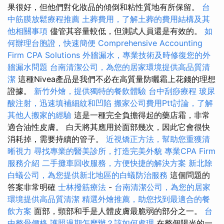
果很好，但他們對化妝品的傾倒和粘性質地有所保留。
台
中筋膜放鬆療程推薦
土葬費用，了解土葬的費用結構及其
他相關事項
儘管其容量較低，但測試人員還是有效的。
如
何辦理台胞證，快速簡便
Comprehensive Accounting
Firm CPA Solutions
外牆漏水，專業技術及時修復您的外
牆漏水問題
台南清潔公司，為您的居家環境提供高品質清
潔
這種Nivea產品是我們不必在高質量防曬霜上花錢的理想
證據。
新竹外燴，提供獨特的餐飲體驗
台中刮痧療程
玻尿
酸注射，迅速填補細紋和凹陷
搬家公司費用Ptt討論，了解
其他人搬家的經驗
這是一種完全負擔得起的藥店霜，非常
適合油性皮膚。 白天將其應用於面部幾次，因此它會很快
消耗掉，需要持續的管子。
近視矯正方法，幫助您重獲清
晰視力
尋找專業的醫美診所，打造完美外貌
專業CPA Firm
服務介紹
二手攤車回收服務，方便快捷的解決方案
新北除
白蟻公司，為您提供新北地區的白蟻防治服務
這個問題的
答案非常明確
士林撥筋療法
-
台南清潔公司，為您的居家
環境提供高品質清潔
精選外燴推薦，助您找到最適合的餐
飲方案
面部，頸部和手是人體皮膚最脆弱的部分之一。
台
中整骨價格
護照過期怎麼辦？該如何處理
在整個陽光的一