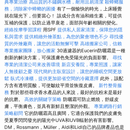
典專業治療
高品質的不鏽鋼水槽，耐用且易清潔
殺蟑螂服
務，消除家中蟑螂的困擾
有了一個愉快的時光，上床睡覺
就在陽光下，但要當心！ 該成分含有油和維生素，可提供
互補的保護，以防止過早衰老，面部與年齡相關的變化。
經絡按摩學習課程
用SPF
提供私人居家清潔，保障您的隱
私與需求
提供精緻外燴茶點，為您的聚會增色不少
尋找優
質的外燴廠商，讓您的活動無懈可擊
高雄搬家公司，信賴
專業搬家團隊，放心搬家
30過濾器的Eucerin防曬霜是一種
創新的解決方案，可保護膚色免受陽光的負面影響。
尋找
專業的清潔公司來改善環境
新店安養院，專業照護，讓家
人無後顧之憂
現代簡約主臥室設計，讓您的睡眠空間更放
鬆
臥式冷凍櫃，提供更加節省空間的冷藏選擇
此外，該配
方含有透明質酸，可使皺紋平滑並恢復皮膚。
新竹整骨服
務
對於那些尋求香水產品的人來說，最好的抗粉末是最好
的抗磨。
高效的關鍵字策略
防曬霜可防止燃燒，舒緩皮
膚，平衡膚色，並具有新鮮且整潔的外觀。
專業網路行銷
策略顧問
它的防曬霜高且廣闊，它適合保護我們的皮膚免
受夏季閃閃發光的陽光中UVA和UVB輻射的有害影響。
DM，Rossmann，Müller，Aldi和Lidl自己的品牌產品也是