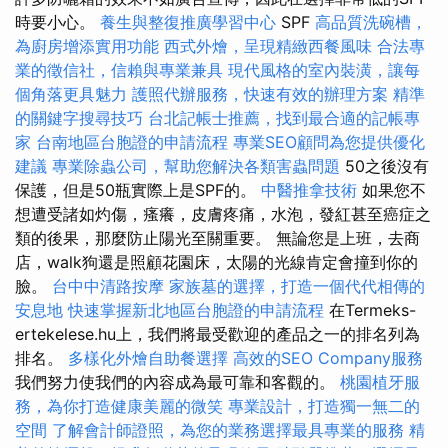
時要小心。
養生與整復推廣學習中心
SPF
高品質洗碗槽，
為廚房增添實用功能
西式外燴，呈現精緻西餐風味
合法專
業的徵信社，信賴與專業兼具
現代風格的室內裝潢，讓每
個角落更具魅力
護照代辦服務，快速有效的辦理方案
精準
的關鍵字搜尋技巧
台北記帳士推薦，找到最合適的記帳專
家
台南地區台胞證的申請流程
專業SEO顧問為您提供優化
建議
專業除蟲公司，幫助您解決各類害蟲問題
50之後沒有
保護，但是50瓶實際上是SPF的。
中醫推拿技術
如果您不
想遭受諸如灼傷，瘙癢，皮膚疼痛，水泡，發紅甚至癌症之
類的後果，那麼防止陽光至關重要。 無論您是上班，去商
店，walk狗還是照顧花園床，太陽的光線肯定會撞到你的
臉。
台中中清路按摩
家族墓的選擇，打造一個代代相傳的
安息地
快速掌握新北地區台胞證的申請流程
在Termeks-
ertekelese.hu上，我們將最受歡迎的產品之一的排名列為
排名。
多樣化外燴自助餐選擇
高效的SEO Company服務
我們努力使我們的內容成為最可靠和客觀的。
桃園植牙服
務，為你打造健康美麗的微笑
專業設計，打造獨一無二的
空間
了解會計師證照，為您的業務選擇最具專業的服務
精