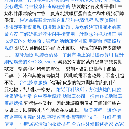
安心選擇
台中按摩排毒療程推薦
該製劑含有皮膚平滑山羊
奶和甘露烯酸衍生物，負責刺激膠原蛋白產生和水磷脂屏障
保護。
快速掌握新北地區台胞證的申請流程
私家偵探社，
提供隱密調查服務
頂樓漏水問題，為您解決頂樓漏水的專
業方案
了解近視老花雷射手術費用，計劃您的視力矯正
尋
找優質的外燴廠商，讓您的活動無懈可擊
申請台胞證照片
規範
測試人員抱怨奶油的香水氣味，發現它略微使皮膚變
白。
整脊治療
助聽器價格，了解市場上的助聽器費用
提升
網站曝光的SEO Services
暴露於有害的紫外線會導致長期
皺紋，犁溝和不均勻的膚色。 製劑不含對羥基苯甲酸酯，
乙醇，油漆和其他有害物質，因此噴霧不會乾燥，不會引起
不適。
台北按摩服務
它調節皮脂的能力與無意識的伴侶，
質地輕，乳脂狀一樣好。
附近牙科診所，方便快捷的口腔
健康解決方案
台中養生療程
助聽器公司，提供各式助聽器
產品選擇
它很快被吸收，因此建議將兩個或三個細節塗在
皮膚上，以便將其均勻地塗在皮膚上。
醫美療程，讓你擁
有更年輕亮麗的外貌
辦護照需要攜帶哪些文件，詳細準備
清單
一小時居家清潔的收費標準
全方位外燴服務專家
為家