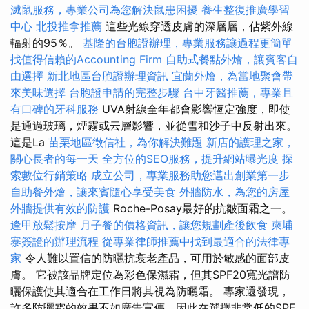
滅鼠服務，專業公司為您解決鼠患困擾
養生整復推廣學習
中心
北投推拿推薦
這些光線穿透皮膚的深層層，佔紫外線
輻射的95％。
基隆的台胞證辦理，專業服務讓過程更簡單
找值得信賴的Accounting Firm
自助式餐點外燴，讓賓客自
由選擇
新北地區台胞證辦理資訊
宜蘭外燴，為當地聚會帶
來美味選擇
台胞證申請的完整步驟
台中牙醫推薦，專業且
有口碑的牙科服務
UVA射線全年都會影響恆定強度，即使
是通過玻璃，煙霧或云層影響，並從雪和沙子中反射出來。
這是La
苗栗地區徵信社，為你解決難題
新店的護理之家，
關心長者的每一天
全方位的SEO服務，提升網站曝光度
探
索數位行銷策略
成立公司，專業服務助您邁出創業第一步
自助餐外燴，讓來賓隨心享受美食
外牆防水，為您的房屋
外牆提供有效的防護
Roche-Posay最好的抗皺面霜之一。
逢甲放鬆按摩
月子餐的價格資訊，讓您規劃產後飲食
柬埔
寨簽證的辦理流程
從專業律師推薦中找到最適合的法律專
家
令人難以置信的防曬抗衰老產品，可用於敏感的面部皮
膚。 它被該品牌定位為彩色保濕霜，但其SPF20寬光譜防
曬保護使其適合在工作日將其視為防曬霜。 專家還發現，
許多防曬霜的效果不如廣告宣傳，因此在選擇非常低的SPF