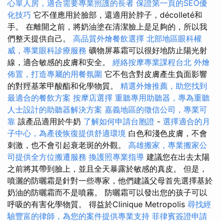
心單人房，適合需要專業照護的長者
保證第一頁的SEO優
化技巧
它不僅應用於臉部，還適用於脖子，décolleté和
手。 在離開之前，將奶油塗在清潔臉上是足夠的，所以我
們整天提供自己。
高品質外燴餐飲選擇
北部地區眼科權
威，專業眼科診療服務
礦物屏幕霜可以很好地防止陽光射
線，適合敏感的皮膚和安全。
經絡按摩專業課程台北
外燴
佈置，打造專屬的用餐氛圍
它不包含對皮膚產生負面影響
的對羥基苯甲酸酯和化學物質。
精選外燴推薦，助您找到
最適合的餐飲方案
按摩店選擇
重聽專用助聽器，專為重聽
人士設計的助聽器解決方案
嘉義地區的徵信公司，專業可
靠
該產品適用於牛奶
了解如何申請台胞證
-
選擇適合的月
子中心，為產後恢復提供舒適環境
白色和淺色皮膚，不會
刺激，也不會引起衰老斑的外觀。
高雄搬家，專業搬家公
司提供全方位搬遷服務
換護照專業指導
建議您在出去太陽
之前將其帶到臉上，並且全天暴露於敏感的真皮。 但是，
噴灑的防曬霜是針對一些專家，他們建議父母首先選擇基於
奶油的防曬霜而不是噴霧。 防曬霜可以發出您的孩子可以
呼吸的有害化學物質。 得益於Clinique Metropolis
尋找經
驗豐富的律師，為您的案件提供專業支持
菲律賓簽證申請