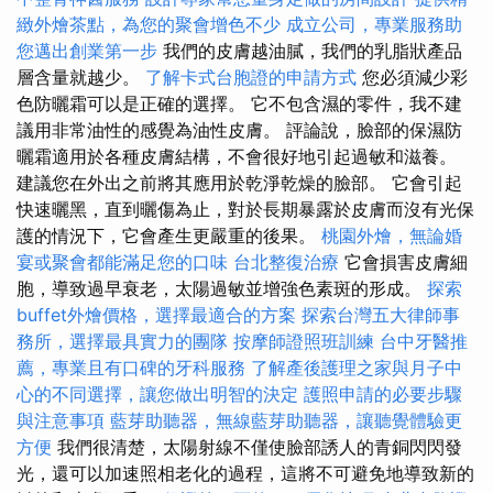
緻外燴茶點，為您的聚會增色不少
成立公司，專業服務助
您邁出創業第一步
我們的皮膚越油膩，我們的乳脂狀產品
層含量就越少。
了解卡式台胞證的申請方式
您必須減少彩
色防曬霜可以是正確的選擇。 它不包含濕的零件，我不建
議用非常油性的感覺為油性皮膚。 評論說，臉部的保濕防
曬霜適用於各種皮膚結構，不會很好地引起過敏和滋養。
建議您在外出之前將其應用於乾淨乾燥的臉部。 它會引起
快速曬黑，直到曬傷為止，對於長期暴露於皮膚而沒有光保
護的情況下，它會產生更嚴重的後果。
桃園外燴，無論婚
宴或聚會都能滿足您的口味
台北整復治療
它會損害皮膚細
胞，導致過早衰老，太陽過敏並增強色素斑的形成。
探索
buffet外燴價格，選擇最適合的方案
探索台灣五大律師事
務所，選擇最具實力的團隊
按摩師證照班訓練
台中牙醫推
薦，專業且有口碑的牙科服務
了解產後護理之家與月子中
心的不同選擇，讓您做出明智的決定
護照申請的必要步驟
與注意事項
藍芽助聽器，無線藍芽助聽器，讓聽覺體驗更
方便
我們很清楚，太陽射線不僅使臉部誘人的青銅閃閃發
光，還可以加速照相老化的過程，這將不可避免地導致新的