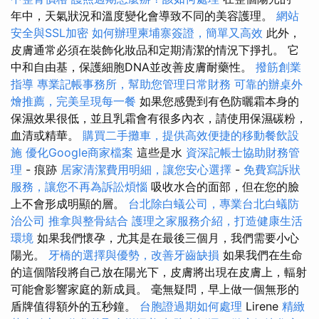
年中，天氣狀況和溫度變化會導致不同的美容護理。
網站
安全與SSL加密
如何辦理柬埔寨簽證，簡單又高效
此外，
皮膚通常必須在裝飾化妝品和定期清潔的情況下掙扎。 它
中和自由基，保護細胞DNA並改善皮膚耐藥性。
撥筋創業
指導
專業記帳事務所，幫助您管理日常財務
可靠的辦桌外
燴推薦，完美呈現每一餐
如果您感覺到有色防曬霜本身的
保濕效果很低，並且乳霜會有很多內衣，請使用保濕碳粉，
血清或精華。
購買二手攤車，提供高效便捷的移動餐飲設
施
優化Google商家檔案
這些是水
資深記帳士協助財務管
理
- 痕跡
居家清潔費用明細，讓您安心選擇
-
免費寫訴狀
服務，讓您不再為訴訟煩惱
吸收水合的面部，但在您的臉
上不會形成明顯的層。
台北除白蟻公司，專業台北白蟻防
治公司
推拿與整骨結合
護理之家服務介紹，打造健康生活
環境
如果我們懷孕，尤其是在最後三個月，我們需要小心
陽光。
牙橋的選擇與優勢，改善牙齒缺損
如果我們在生命
的這個階段將自己放在陽光下，皮膚將出現在皮膚上，輻射
可能會影響家庭的新成員。 毫無疑問，早上做一個無形的
盾牌值得額外的五秒鐘。
台胞證過期如何處理
Lirene
精緻