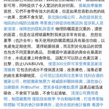
影可用，同時提供了令人驚訝的良好封面。
脹氣按摩服務
當然，它們不會帶有強大的底漆，但是如果您喜歡自然的統
一效果，您將不會失望。
新北除白蟻公司，為您提供新北
地區的白蟻防治服務
專業會計師提供稅務諮詢
提供私人居
家清潔，保障您的隱私與需求
物理防曬霜是沉重的，濃密
的面霜，但是在這裡噴霧劑對我來說非常有前途。 您想在
夏季（也許全年）每天使用的防曬霜應該具有最佳功能，以
免避免定期使用。 選擇範圍很廣，而且對於化妝品的習慣
也包含不同質量的產品。 防曬霜中過濾器的壽命在暴露於
汗水，水或皮膚上時會降低。 該配方可以防止色素沉著，
抗擊，防止UVA和UVB。
僅需300元即可享受專業居家清
潔服務
它包含的成分不僅保護太陽，改善膚色，滋養必要
的維生素和礦物質。
公司登記流程與注意事項
找到合適的
搬家公司，輕鬆搬家無壓力
權威眼科醫師推薦，讓您放心
治療眼疾
外燴buffet，豐富多樣的餐點選擇
該產品被迅速
吸收，不會留下油脂，不會引起過敏。
清潔公司費用透
明，無隱藏費用
撥筋技術教學
半自動咖啡機，打造專業咖
啡體驗
可靠的會計師事務所，提供全面的會計服務
養護中