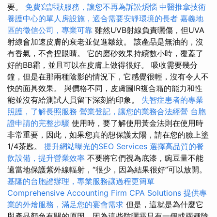
要。
免費寫訴狀服務，讓您不再為訴訟煩惱
中醫推拿技術
養護中心的單人房設施，適合需要安靜環境的長者
嘉義地
區的徵信公司，專業可靠
雖然UVB射線負責曬傷，但UVA
射線會加速皮膚的衰老並促進皺紋。 該產品是無油的，沒
有香氣，不會捏眼睛。 它的磨砂效果持續數小時，覆蓋了
好的BB霜，並且可以在皮膚上做得很好。 吸收需要幾分
鐘，但是在那兩種陰影的情況下，它感覺很輕，沒有令人不
快的面具效果。 與價格不同，皮膚圖IR複合霜的能力和性
能並沒有給測試人員留下深刻的印象。
失智症患者的專業
照護，了解長照服務
營業登記，讓您的業務合法經營
台胞
證申請的完整步驟
使用時，要了解使用黃金法則在使用時
非常重要，因此，如果您真的想保護太陽，請在您的臉上塗
1/4茶匙。
提升網站曝光的SEO Services
選擇高品質的餐
飲設備，提升營業效率
不要將它們視為底漆，豌豆量不能
適當地保護紫外線輻射，“很少，因為結果很好”可以放開。
基隆的台胞證辦理，專業服務讓過程更簡單
Comprehensive Accounting Firm CPA Solutions
提供專
業的外燴服務，滿足您的宴會需求
但是，這就是為什麼它
與產品顏色有關的原因，因為這些防曬霜只有一個或兩種陰