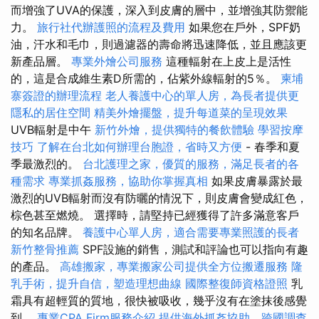
而增強了UVA的保護，深入到皮膚的層中，並增強其防禦能
力。
旅行社代辦護照的流程及費用
如果您在戶外，SPF奶
油，汗水和毛巾，則過濾器的壽命將迅速降低，並且應該更
新產品層。
專業外燴公司服務
這種輻射在上皮上是活性
的，這是合成維生素D所需的，佔紫外線輻射的5％。
柬埔
寨簽證的辦理流程
老人養護中心的單人房，為長者提供更
隱私的居住空間
精美外燴擺盤，提升每道菜的呈現效果
UVB輻射是中午
新竹外燴，提供獨特的餐飲體驗
學習按摩
技巧
了解在台北如何辦理台胞證，省時又方便
- 春季和夏
季最激烈的。
台北護理之家，優質的服務，滿足長者的各
種需求
專業抓姦服務，協助你掌握真相
如果皮膚暴露於最
激烈的UVB輻射而沒有防曬的情況下，則皮膚會變成紅色，
棕色甚至燃燒。 選擇時，請堅持已經獲得了許多滿意客戶
的知名品牌。
養護中心單人房，適合需要專業照護的長者
新竹整骨推薦
SPF設施的銷售，測試和評論也可以指向有趣
的產品。
高雄搬家，專業搬家公司提供全方位搬遷服務
隆
乳手術，提升自信，塑造理想曲線
國際整復師資格證照
乳
霜具有超輕質的質地，很快被吸收，幾乎沒有在塗抹後感覺
到。
專業CPA Firm服務介紹
提供海外抓姦協助，跨國調查