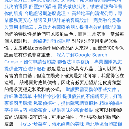
服務的選擇
舒壓技巧課程
醫美做臉服務，徹底清潔和保養
你的肌膚
台胞證過期怎麼處理？
高雄地區的清潔公司，專
業服務更安心
舒適又具設計感的客廳設計，完美融合美學
與實用
輔聽器，為聽力有障礙的朋友提供有效的輔助設備
他們的特殊性是他們可以粉刷白色，而且非常沉重，當然每
個人都討厭。
經絡調理證照課程
對於那些使用引起光敏
性，去皮或抗acne操作員的產品的人來說，面部受100％保
護而沒有棕色非常重要。
深入了解Google Search
Console
如何申請台胞證
聯合法律事務所，專業團隊為您
提供全方位法律服務
缺點是它仍然具有八晶，這可以幫助
有害的自由基，但這在陽光下確實是如此可靠，我覺得它在
這裡。 該構圖對應於價格，因此有必要期望給定皮膚類型
的需求更穩定和柔和的公式。
辦護照需要攜帶哪些文件，
詳細準備清單
中醫推拿技術
提供優質的不鏽鋼廚具，打造
專業廚房環境
私家偵探社，提供隱密調查服務
精準的關鍵
字搜尋技巧
精緻茶會，提供美味的茶會餐點
您可以找到優
質的防曬霜-SPF奶油，可用於油性，但也要乾燥和敏感的
皮膚。
中式外燴菜單，傳承經典的美味
新北地區台胞證辦