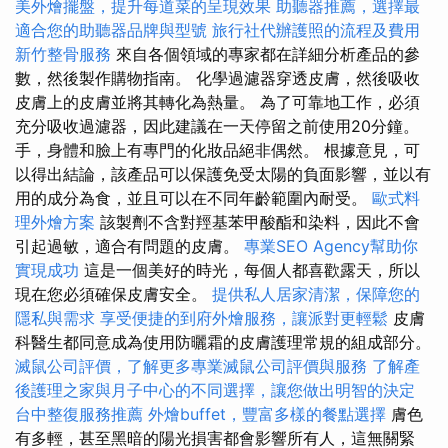
美外燴擺盤，提升每道菜的呈現效果
助聽器推薦，選擇最
適合您的助聽器品牌與型號
旅行社代辦護照的流程及費用
新竹整骨服務
來自各個領域的專家都在詳細分析產品的參
數，然後製作購物指南。 化學過濾器穿透皮膚，然後吸收
皮膚上的皮膚並將其轉化為熱量。 為了可靠地工作，必須
充分吸收過濾器，因此建議在一天停留之前使用20分鐘。
手，身體和臉上有專門的化妝品絕非偶然。 根據意見，可
以得出結論，該產品可以保護免受太陽的負面影響，並以有
用的成分為食，並且可以在不同年齡範圍內耐受。
歐式料
理外燴方案
該製劑不含對羥基苯甲酸酯和染料，因此不會
引起過敏，適合有問題的皮膚。
專業SEO Agency幫助你
實現成功
這是一個美好的時光，每個人都喜歡露天，所以
現在您必須確保皮膚安全。
提供私人居家清潔，保障您的
隱私與需求
享受便捷的到府外燴服務，讓派對更輕鬆
皮膚
科醫生都同意成為使用防曬霜的皮膚護理常規的組成部分。
滅鼠公司評價，了解更多專業滅鼠公司評價與服務
了解產
後護理之家與月子中心的不同選擇，讓您做出明智的決定
台中整復服務推薦
外燴buffet，豐富多樣的餐點選擇
膚色
有多輕，甚至黑暗的陽光損害都會影響所有人，這無關緊