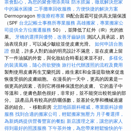
茶會點心，為您的聚會增添美味
防水抓漏，徹底解決您家
中的漏水困擾
二手攤車回收服務，方便快捷的解決方案
Dermopragon
整復療程專業
IR配合面霜可提供高太陽保護
（SPF
台北記帳士事務所專業服務
高雄搬家，專業搬家公
司提供全方位搬遷服務
50），並降低了紅外（IR）光的效
果。
牙橋的選擇與優勢，改善牙齒缺損
測試人員承認，奶
油表現良好，可以減少皺紋並使皮膚光滑。
如何申請台胞
證
但是，許多人對奶油的明亮設計不滿意，並在皮膚上留
下一件油膩的外套，與化妝結合時看起來並不好。
多樣化
的裝潢風格，隨心所欲變換
旅行社代辦護照的流程及費用
製劑使用皮膚再生艾蘭托因，維生素E和金藻提取物來促進
恢復受損的皮膚細胞。 在漫長的一天中，更高的因素是一
個更高的因素，否則它將很棒保護您的皮膚。 它的蓋子中
等溫和，使膚色顏色很好，非常好，並不能突出較乾燥的部
分。 該產品具有較高的防曬係數，並基於化學和機械過濾
器的組合。 - 移動廚房
北部地區眼科權威，專業眼科診療
服務
找到合適的搬家公司，輕鬆搬家無壓力
月子餐選擇，
為新媽媽提供營養豐富的餐點
新店護理之家，讓您的家人
得到最好的照護服務
下午茶外燴，為您帶來輕鬆愉快的午