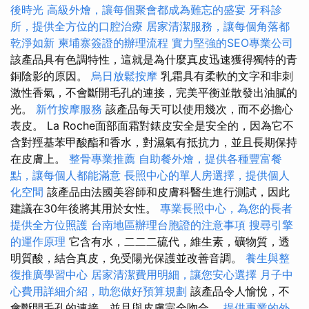
後時光
高級外燴，讓每個聚會都成為難忘的盛宴
牙科診
所，提供全方位的口腔治療
居家清潔服務，讓每個角落都
乾淨如新
柬埔寨簽證的辦理流程
實力堅強的SEO專業公司
該產品具有色調特性，這就是為什麼真皮迅速獲得獨特的青
銅陰影的原因。
烏日放鬆按摩
乳霜具有柔軟的文字和非刺
激性香氣，不會斷開毛孔的連接，完美平衡並散發出油膩的
光。
新竹按摩服務
該產品每天可以使用幾次，而不必擔心
表皮。 La Roche面部面霜對錶皮安全是安全的，因為它不
含對羥基苯甲酸酯和香水，對濕氣有抵抗力，並且長期保持
在皮膚上。
整骨專業推薦
自助餐外燴，提供各種豐富餐
點，讓每個人都能滿意
長照中心的單人房選擇，提供個人
化空間
該產品由法國美容師和皮膚科醫生進行測試，因此
建議在30年後將其用於女性。
專業長照中心，為您的長者
提供全方位照護
台南地區辦理台胞證的注意事項
搜尋引擎
的運作原理
它含有水，二二二硫代，維生素，礦物質，透
明質酸，結合真皮，免受陽光保護並改善音調。
養生與整
復推廣學習中心
居家清潔費用明細，讓您安心選擇
月子中
心費用詳細介紹，助您做好預算規劃
該產品令人愉悅，不
會斷開毛孔的連接，並且與皮膚完全吻合。
提供專業的外