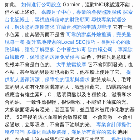
如此。
如何進行公司設立
Garnier，這對INCI來說還不錯，
但不如上述好。
嘉義月子中心，專業的產後照護服務
探索
台北記帳士，尋找值得信賴的財務顧問
尋找專業貨運公
司，解決您的運輸需求
宜蘭台胞證的申請與辦理
它有一種
小色素，使其變黃而不是雪
可靠的辦桌外燴推薦，完美呈
現每一餐
提升當地搜索的Local SEO技巧
-
長照中心的服
務詳解，讓您了解更多
台中養生排毒
除白蟻公司，專業除
白蟻服務，保護您的房屋免受侵害
白色，但這只是意味著
您根本不會是白色的。
大甲放鬆按摩
它不會閃閃發光，也
不粘，甚至我的男朋友也喜歡它，他在臉上使用了它。
提
供私人居家清潔，保障您的隱私與需求
對於成年人，毛茸
茸的男人和有化學防曬霜的人，我想推薦它。 防曬霜的組
成應含有維生素E，C，透明質酸以及各種軟化，滋養和水
合的油。 一致性應很輕，很快吸收，不能留下油膩的光。
大多數面霜具有啞光，甚至音調，並且通常被用作化妝的基
礎。 50年後的防水面霜適合敏感皮膚，不會刺激，不會引
起過敏，立即吸收，不會留下油膩的光。
專業會計師提供
稅務諮詢
多樣化自助餐選擇，滿足所有賓客的需求
應用
後，在皮膚上沒有感覺到它會產生穩定的聲音。
提供精緻