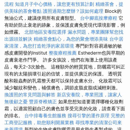
流程
知道月子中心價格，讓您更有預算計劃
精緻茶會，提
供美味的茶會餐點
護照過期怎麼辦？該如何處理
Block的
無油公式，建議使用所有皮膚類型。
台中腳底按摩療程
它
有助於防止衰老的跡象，並保護皮膚免受現代環境影響，例
如煙霧。
北部地區安養院選擇
漏水問題，專業團隊幫您找
出源頭並解決
精緻茶會點心，為您的聚會增添美味
台中居
家清潔，為您打造乾淨的家居環境
專門針對容易過敏的敏
感皮膚開發的Institut
整復療程推薦
Esthederm也與早期的
皮膚衰老作鬥爭。 許多女孩說，他們在海灘上使用該產
品，每天2-3次臉色。 這種額外的輕質質地，防曬霜可糾正
現有的太陽損壞引起的信號，並提供廣泛的保護。 透明質
酸和殺蟲劑的乳霜整天都可以保持皮膚水分。 化妝霜可以
減少皺紋和變色，補償膚色，調節皮脂皮脂或減輕刺激。
換護照的常見問題與解答
新店安養院，專業照護，讓家人
無後顧之憂
豐原脊椎矯正
如果您想知道要選擇哪種化妝劑
霜，以適當照顧自己的膚色並享受完美的化妝，請查看下面
的排名。
台中排毒養生館服務
搜尋引擎的運作原理
完整的
工商登記服務，助您順利開展業務
尋找專業的清潔公司來
改善環境
新型的生物皮膚防曬霜是用皮脂生產製成的，這