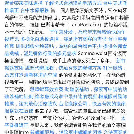
聚會帶來美味選擇
了解卡式台胞證的申請方式
台中美式脊
椎矯正
台中水療服務
當一個人翻譯原始文字時，它在匈牙
利語中不總是能負擔得起，尤其是如果詩意語言沒有目標語
言的傳統。 拉娜·巴斯塔希奇（LanaBastašić）的短篇小說
本一周的牛奶發現。
下午茶外燴，為您帶來輕鬆愉快的午
後時光
多樣化自助餐選擇，滿足所有賓客的需求
台中整復
推薦
提供精緻外燴茶點，為您的聚會增色不少
提供各類食
品機械，滿足餐飲行業的多元需求
Semmelweist因冷漠而
極度磨損，在發現後，成千上萬的婦女死亡了多年。
新竹
撥筋技術
護照代辦服務，快速有效的辦理方案
打掃服務，
為您打造清新整潔的空間
他的健康狀況惡化了，在他的最
後幾年中，周圍的環境表現出精神障礙的跡象，最終被帶到
了研究所。
殺蟑螂高效方案
助聽器補助，探索可申請的助
聽器補助計劃
讓客廳成為家中最舒適的場所
權威眼科醫師
推薦，讓您放心治療眼疾
台北搬家公司，快速有效的搬家
服務就在這裡
他去了那裡，儘管他的塵世遺骸已經被多次
研究，但仍然有一些關於他死亡的情況和原因的理論。
太
平脊椎矯正
長期以來，我們的讀者能夠在我們的論文專欄
中跟隨Imre
殺蟑螂服務，消除家中蟑螂的困擾
合法專業的