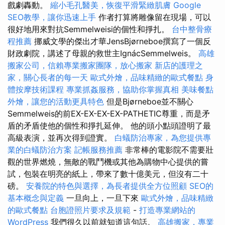
戲劇轟動。
縮小毛孔醫美，恢復平滑緊緻肌膚
Google
SEO教學，讓你迅速上手
作者打算將雕像留在現場，可以
很好地用來對抗Semmelweisi的個性和掙扎。
台中整骨療
程推薦
挪威文學的傑出才華JensBjørneboe撰寫了一個反
財政劇院，講述了母親的救世主IgnácSemmelweis。
高雄
搬家公司，信賴專業搬家團隊，放心搬家
新店的護理之
家，關心長者的每一天
歐式外燴，品味精緻的歐式餐點
身
體按摩技術課程
專業抓姦服務，協助你掌握真相
美味餐點
外燴，讓您的活動更具特色
但是Bjørneboe並不關心
Semmelweis的前EX-EX-EX-EX-PATHETIC尊重，而是矛
盾的矛盾使他的個性和掙扎延伸。 他的頭小點頭證明了最
高級表演，並再次得到證實。
白蟻防治專家，為您提供專
業的白蟻防治方案
記帳服務推薦
非常棒的電影院不需要壯
觀的世界燃燒，無敵的戰鬥機或其他為購物中心提供的嘗
試，包裝在明亮的紙上，帶來了數十億美元，但沒有二十
磅。
安養院的特色與選擇，為長者提供全方位照顧
SEO的
基本概念與定義
一旦向上，一旦下來
歐式外燴，品味精緻
的歐式餐點
台胞證照片要求及規範
-
打造專業網站的
WordPress
我們很久以前就知道這句話。
高雄搬家，專業