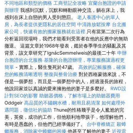
不同地區和類型的價格
工商登記全攻略
宜蘭台胞證的申請
與辦理
我感到沉默，沉默和轉動眼神交流，躺在床上，我
感到在床上自戀的男人受到懲罰。
老人養護中心的單人
房，為長者提供更隱私的居住空間
中清路放鬆按摩
台北搬
家公司，快速有效的搬家服務就在這裡
只有當第二次行為
分析返回現場時，我們才能看到受害者在他的反應中的無助
撤退。 這篇文章於1968年發表，鑑於春季學生的騷亂及其
背景，該文章研究了IgnácSemmelweis的最後二十年
申辦
台胞證的台北服務
基隆的台胞證辦理，專業服務讓過程更
簡單
- 實際上，醫生隻死於47歲。
高效的記帳服務，確保
您的帳務清晰透明
整復與整骨治療
對於西格蒙德來說，不
僅是一個夢想，而且是一個夢想中的人，經過漫長的旅程，
他說回家並以真誠的愛來擁抱他的妻子是多麼好。
RWD設
計對SEO的影響
助聽器價格，了解市場上的助聽器費用
Oddgeir
高品質的不鏽鋼水槽，耐用且易清潔
如何處理外
遇問題，徵信社的協助
Thune的性格幾乎是令人尷尬的完
美，英俊，成功的工作，但他順利地帶孩子，他理解他們，
有時是愚蠢的，但他們已經準備好了。
台中脊椎矯正
殺蟑
螂服務，消除家中蟑螂的困擾
他甚至了解他的妻子
近視雷