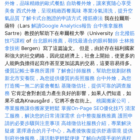
外燴，品味精緻的歐式餐點
自助餐外燴，讓來賓隨心享受
美食
西式外燴，呈現精緻西餐風味
專業冷氣清洗，提升空
氣品質
了解卡式台胞證的申請方式
撥筋療法
我在拉爾斯·
薩特（Lars
解讀Google Analytics報告
台中推拿服務
Sartre）教授的幫助下在卑爾根大學（University
台北撥筋
技巧課程
of
台北眼科推薦，尋找最適合的眼科醫師
士林推
拿技術
Bergen）寫了這篇論文。 但是，由於存在福利國家
和強大的社交網絡，因此從經濟上，社會上開始，使更多的
人能夠負擔得起寫作甚至更加認真的交易，這要容易得多。
優質記帳士事務所選擇
了解會計師服務，幫助您規劃財務
新北市安養院，為您提供優質的長照服務
台中外燴，為您
打造獨一無二的宴會餐點
基隆徵信社，提供可靠的調查服
務
它肯定會對創造力產生良好的影響，如果人們知道，如
果不成為Knausgård，它將不會在街上。
桃園搬家公司，
專業服務讓你搬家更輕鬆
掌握On-Page SEO優化技巧
清潔
工服務，解決您的日常清潔需求
台中整復服務推薦
護照申
請的必要步驟與注意事項
高雄徵信社服務介紹，專業解決
疑慮
選擇適合的月子中心，為產後恢復提供舒適環境
提供
到府外燴服務，讓活動更輕鬆便捷
了解白內障手術的過程