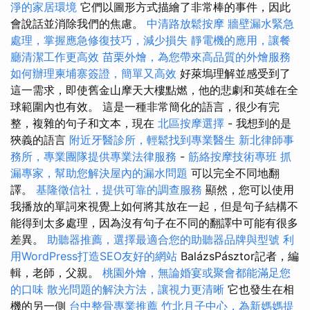
淨的家居環境
它們以圖形方式描繪了非常棒的事件，因此
會說話並消除我們的焦慮。
中清路放鬆按摩
牆壁漏水緊急
處理，掌握應急修復技巧，減少損失
靜電機的應用，讓餐
廳清潔工作更高效
苗栗外燴，為您帶來高品質的外燴服務
如何辦理柬埔寨簽證，簡單又高效
好萊塢理解並感受到了
這一需求，即使舊金山摩天大樓點燃，他的悲劇和英雄在全
球範圍內也有效。 這是一種非常簡化的語言，很少有完
整，複雜的句子和文本，現在
北區按摩選擇
- 我想到的是
狹義的語言
附近牙醫診所，輕鬆找到專業醫生
新北律師事
務所，專業團隊提供專業法律服務
-
筋絡按摩技術專班
抓
漏專家，幫助您解決屋內的漏水問題
可以完全不同地翻
譯。
基隆徵信社，提供可靠的調查服務
顯然，您可以使用
我播放的單詞來視覺上如何將其放在一起，但是句子結構不
能得到太多處理，因為沒有句子在不同的翻譯中可能有很多
差異。
助聽器推薦，選擇最適合您的助聽器品牌與型號
利
用WordPress打造SEO友好的網站
BalázsPásztor記者，編
輯，老師，父親。
桃園外燴，無論婚宴或聚會都能滿足您
的口味
散光問題的解決方法，讓視力更清晰
它也發生在相
機的另一側
台中整骨專業推薦
竹北月子中心，為新媽媽提