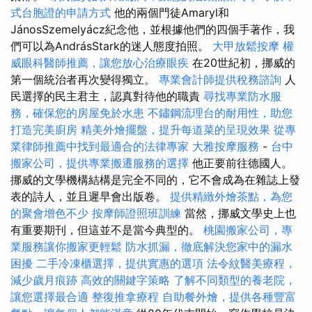
式台胞證的申請方式
他的兩個門徒Amaryl和
JánosSzemelyácz紀念他，並根據他們的四個手著作，我
們可以為AndrásStark的迷人態度拍照。
大甲放鬆按摩
權
威眼科醫師推薦，讓您放心治療眼疾
在20世紀初，挪威的
第一個統治者再次變得獨立。
專業會計師提供稅務諮詢
人
民選擇的民主君主，認真對待他的職責
尋找專業防水服
務，確保您的房屋免於水患
不鏽鋼流理台的耐用性，助您
打造完美廚房
精美外燴擺盤，提升每道菜的呈現效果
從專
業律師推薦中找到最適合的法律專家
大雅按摩服務
-
台中
搬家公司，提供專業搬遷服務的選擇
他正要前往德國人。
挪威的文學機構結構是完全不同的，它不會成為在雜誌上發
表的詩人，並且遲早會出版卷。
提供精緻外燴茶點，為您
的聚會增色不少
按摩師證照班訓練
當然，挪威文學史上也
有重要期刊，但這並不是當今典型的。
桃園搬家公司，專
業服務讓你搬家更輕鬆
防水抓漏，徹底解決您家中的漏水
困擾
二手冷凍櫃選擇，提供實惠的選項
法令紋醫美療程，
減少歲月痕跡
高效的關鍵字策略
了解不同類型的養老院，
讓您選擇最合適
整復推拿療程
自助餐外燴，提供各種豐富