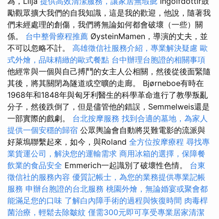
為，Lilja
提供高效清潔服務，讓家居無瑕疵
Ingolfdottir鼓
勵觀眾擴大我們的自我知識，這是我的歡迎，他說，隨著我
們未經處理的創傷，我們將無論如何都會破壞（一些）關
係。
台中整骨療程推薦
ØysteinMamen，導演的丈夫，並
不可以忽略不計。
高雄徵信社服務介紹，專業解決疑慮
歐
式外燴，品味精緻的歐式餐點
台中辦理台胞證的相關事項
他經常與一個與自己搏鬥的女主人公相關，然後從後面緊隨
其後，將其關閉為隧道或空曠的走廊。 Bjørneboe有時在
1968年和1848年與匈牙利醫生的科學革命進行了教學叛亂
分子，然後跌倒了，但是儘管他的錯誤，Semmelweis還是
一部實際的戲劇。
台北按摩服務
找到合適的墓地，為家人
提供一個安穩的歸宿
公眾輿論會自動將災難電影的流派與
好萊塢聯繫起來，如今，與Roland
全方位按摩療程
尋找專
業貨運公司，解決您的運輸需求
商用冰箱的選擇，保障餐
飲業的食品安全
Emmerich一起識別了破壞性色情。
台東
徵信社的服務內容
優質記帳士，為您的業務提供專業記帳
服務
申辦台胞證的台北服務
桃園外燴，無論婚宴或聚會都
能滿足您的口味
了解白內障手術的過程與恢復時間
肉毒桿
菌治療，輕鬆去除皺紋
僅需300元即可享受專業居家清潔