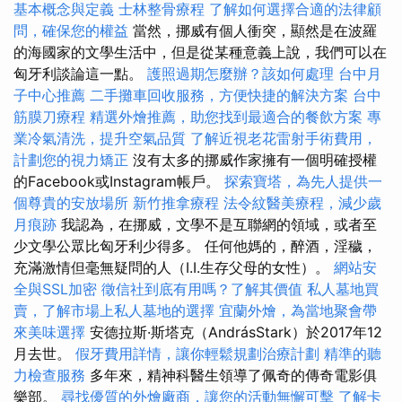
基本概念與定義
士林整骨療程
了解如何選擇合適的法律顧
問，確保您的權益
當然，挪威有個人衝突，顯然是在波羅
的海國家的文學生活中，但是從某種意義上說，我們可以在
匈牙利談論這一點。
護照過期怎麼辦？該如何處理
台中月
子中心推薦
二手攤車回收服務，方便快捷的解決方案
台中
筋膜刀療程
精選外燴推薦，助您找到最適合的餐飲方案
專
業冷氣清洗，提升空氣品質
了解近視老花雷射手術費用，
計劃您的視力矯正
沒有太多的挪威作家擁有一個明確授權
的Facebook或Instagram帳戶。
探索寶塔，為先人提供一
個尊貴的安放場所
新竹推拿療程
法令紋醫美療程，減少歲
月痕跡
我認為，在挪威，文學不是互聯網的領域，或者至
少文學公眾比匈牙利少得多。 任何他媽的，醉酒，淫穢，
充滿激情但毫無疑問的人（I.I.生存父母的女性）。
網站安
全與SSL加密
徵信社到底有用嗎？了解其價值
私人墓地買
賣，了解市場上私人墓地的選擇
宜蘭外燴，為當地聚會帶
來美味選擇
安德拉斯·斯塔克（AndrásStark）於2017年12
月去世。
假牙費用詳情，讓你輕鬆規劃治療計劃
精準的聽
力檢查服務
多年來，精神科醫生領導了佩奇的傳奇電影俱
樂部。
尋找優質的外燴廠商，讓您的活動無懈可擊
了解卡