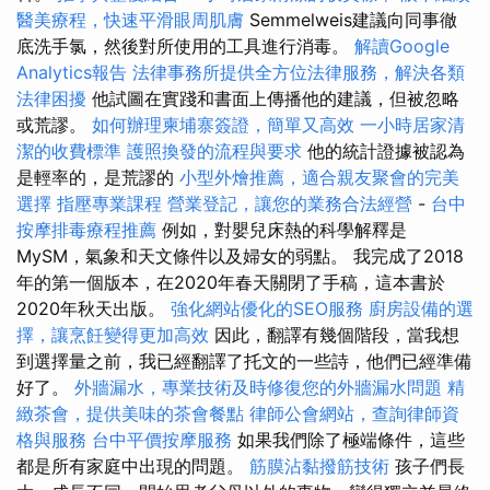
醫美療程，快速平滑眼周肌膚
Semmelweis建議向同事徹
底洗手氯，然後對所使用的工具進行消毒。
解讀Google
Analytics報告
法律事務所提供全方位法律服務，解決各類
法律困擾
他試圖在實踐和書面上傳播他的建議，但被忽略
或荒謬。
如何辦理柬埔寨簽證，簡單又高效
一小時居家清
潔的收費標準
護照換發的流程與要求
他的統計證據被認為
是輕率的，是荒謬的
小型外燴推薦，適合親友聚會的完美
選擇
指壓專業課程
營業登記，讓您的業務合法經營
-
台中
按摩排毒療程推薦
例如，對嬰兒床熱的科學解釋是
MySM，氣象和天文條件以及婦女的弱點。 我完成了2018
年的第一個版本，在2020年春天關閉了手稿，這本書於
2020年秋天出版。
強化網站優化的SEO服務
廚房設備的選
擇，讓烹飪變得更加高效
因此，翻譯有幾個階段，當我想
到選擇量之前，我已經翻譯了托文的一些詩，他們已經準備
好了。
外牆漏水，專業技術及時修復您的外牆漏水問題
精
緻茶會，提供美味的茶會餐點
律師公會網站，查詢律師資
格與服務
台中平價按摩服務
如果我們除了極端條件，這些
都是所有家庭中出現的問題。
筋膜沾黏撥筋技術
孩子們長