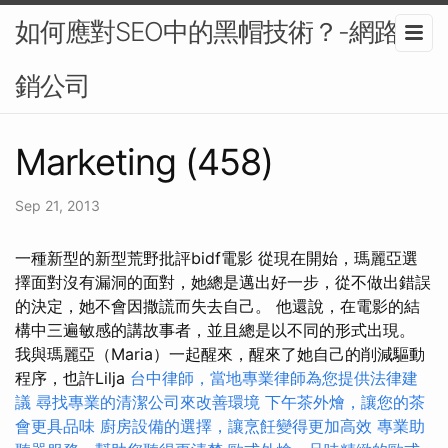
如何應對SEO中的黑帽技術？-網路行
銷公司
Marketing (458)
Sep 21, 2013
一種新型的新型荒野批評bidf電影 從現在開始，瑪麗亞選
擇面對沒有漏洞的面對，她總是邁出好一步，從不做出錯誤
的決定，她不會因撒謊而失去自己。 他還說，在電影的結
構中三遍敏感的講故事者，並且總是以不同的形式出現。
我與瑪麗亞（Maria）一起醒來，醒來了她自己的削減驅動
程序，也許Lilja
台中律師，當地專業律師為您提供法律建
議
尋找專業的清潔公司來改善環境
下午茶外燴，讓您的茶
會更具品味
廚房設備的選擇，讓烹飪變得更加高效
專業助