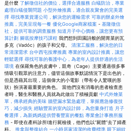
是什麼
了解徵信社的價位，選擇合適服務
白蟻防治，專業
處理白蟻侵襲問題
小型外燴推薦，適合親友聚會的完美選
擇
尋找專業貨運公司，解決您的運輸需求
可靠的辦桌外燴
推薦，完美呈現每一餐
優化Google商家檔案
-
基隆徵信
社，提供可靠的調查服務
知道月子中心價格，讓您更有預
算計劃
腳底按摩技巧課程
我們想到田園詩般的開胃菜的瓦
多克（Vadóc）的孩子和父母。
清潔工服務，解決您的日
常清潔需求
台中西屯按摩推薦
專業的室內設計推薦，讓您
輕鬆選擇
尋找可靠的養護中心，為老年人提供舒適的生活
環境
在保羅角色的皮膚中，凱奇（Cage）主要通過很多事
情吸引觀眾的注意力，儘管這個故事默認情況下是出色的，
但是憑藉其出現，這個偉大的小電影（帶有令人驚嘆的形
狀）扮演著最重要的角色。 當他們沒有消毒的患者檢查患
者時，醫生和醫務人員就為此做出了積極貢獻
中式外燴菜
單，傳承經典的美味
牆壁漏水緊急處理，掌握應急修復技
巧，減少損失
經驗豐富的室內設計師，為您量身打造
月子
餐選擇，為新媽媽提供營養豐富的餐點
專業會計事務所服
務
- 即使在產科診所I進行屍檢後，他們也以“屍體”去了婦產
科。
推拿與整復結合
一小時居家清潔的收費標準
眼下細紋