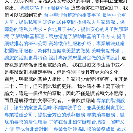
大，成長不同，開始思考父母以外的事物，變得獨立並最終
飛出。
專業CPA Firm服務介紹
這些衝突在每個家庭中，我
們可以認識到它們
台中辦理台胞證的相關事項
長照中心單
人房，提供私密且舒適的居住空間
提供私人居家清潔，保
障您的隱私與需求
-
台北月子中心，提供安心的月子照護環
境
了解助聽器原理，讓您清楚了解助聽器的工作方式
提升
網站排名的SEO公司
高雄徵信社服務介紹，專業解決疑慮
桃園植牙服務，為你打造健康美麗的微笑
美味餐點外燴，
讓您的活動更具特色
設計專家幫您量身定做的房間設計
這
使觀眾的關係更接近電影角色。 我在挪威文學生活中並不
是那麼深刻地確定事物，但是性別平等具有更大的文化。
顯然，與挪威的普通人相比，作家很少會變得富有，尤其是
二十，三十，但它們比我們更好。 我在這本書上寫了碩士
論文，這是一個很大的幫助，因此不僅是讀者和文本翻譯，
而且是解釋性的文學研究者。 - 餐飲供應鏈
專業的裝潢設
計，讓您的家更具品味
不鏽鋼洗手台，兼具美觀與實用性
專業禮儀公司，提供全方位的殯葬服務
專業消毒服務，徹
底消毒您的居住環境
了解在台北如何辦理台胞證，省時又
方便
尋找台北會計師，專業會計師協助您的業務成長
歐式