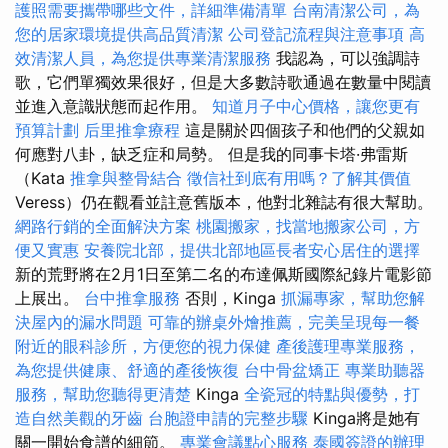
護照需要攜帶哪些文件，詳細準備清單
台南清潔公司，為
您的居家環境提供高品質清潔
公司登記流程與注意事項
高
效清潔人員，為您提供專業清潔服務
我認為，可以強調詩
歌，它們單獨效果很好，但是大多數詩歌通過在數量中閱讀
並進入意識狀態而起作用。
知道月子中心價格，讓您更有
預算計劃
后里推拿療程
這是關於四個孩子和他們的父親如
何應對八卦，缺乏症和局勢。 但是我的同事卡塔·弗雷斯
（Kata
推拿與整骨結合
徵信社到底有用嗎？了解其價值
Veress）仍在觀看並註意舊版本，他對北雜誌有很大幫助。
網路行銷的全面解決方案
桃園搬家，找當地搬家公司，方
便又實惠
安養院北部，提供北部地區長者安心居住的選擇
新的荒野將在2月1日至第二名的布達佩斯國際紀錄片電影節
上展出。
台中推拿服務
否則，Kinga
抓漏專家，幫助您解
決屋內的漏水問題
可靠的辦桌外燴推薦，完美呈現每一餐
附近的眼科診所，方便您的視力保健
產後護理專業服務，
為您提供健康、舒適的產後恢復
台中骨盆矯正
專業助聽器
服務，幫助您聽得更清楚
Kinga
全瓷冠的特點與優勢，打
造自然美觀的牙齒
台胞證申請的完整步驟
Kinga將是她有
關一開始食譜的細節。
專業會議點心服務
泰國簽證的辦理