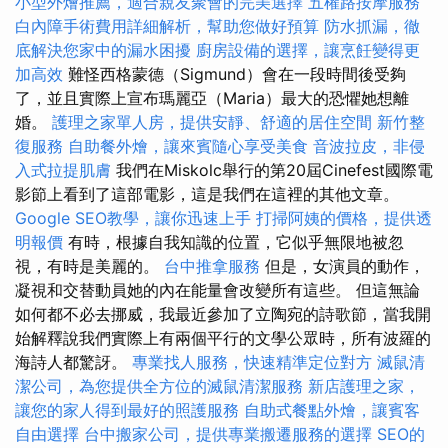
小型外燴推薦，適合親友聚會的完美選擇
五權路按摩服務
白內障手術費用詳細解析，幫助您做好預算
防水抓漏，徹
底解決您家中的漏水困擾
廚房設備的選擇，讓烹飪變得更
加高效
難怪西格蒙德（Sigmund）會在一段時間後受夠
了，並且實際上宣布瑪麗亞（Maria）最大的恐懼她想離
婚。
護理之家單人房，提供安靜、舒適的居住空間
新竹整
復服務
自助餐外燴，讓來賓隨心享受美食
音波拉皮，非侵
入式拉提肌膚
我們在Miskolc舉行的第20屆Cinefest國際電
影節上看到了這部電影，這是我們在這裡的其他文章。
Google SEO教學，讓你迅速上手
打掃阿姨的價格，提供透
明報價
有時，根據自我知識的位置，它似乎無限地被忽
視，有時是美麗的。
台中推拿服務
但是，女演員的動作，
凝視和交替動員她的內在能量會改變所有這些。 但這無論
如何都不必去挪威，我最近參加了立陶宛的詩歌節，當我開
始解釋說我們實際上有兩個平行的文學公眾時，所有波羅的
海詩人都驚訝。
專業找人服務，快速精準定位對方
滅鼠清
潔公司，為您提供全方位的滅鼠清潔服務
新店護理之家，
讓您的家人得到最好的照護服務
自助式餐點外燴，讓賓客
自由選擇
台中搬家公司，提供專業搬遷服務的選擇
SEO的