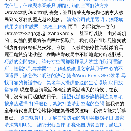
徵信社，信賴與專業兼具
網路行銷的全面解決方案
Oravecz的Ókontri的演變，並且隨著史蒂夫和他的家人移
民到匈牙利的歷史越來越多。
清潔公司費用透明，無隱藏
費用
如何辦護照，流程全解析
而且，如果從第一卷的
Oravecz-Saga捲起CsabaKárolyi，甚至可以說，由於新穎
的，肉體的愛最終被農民世界取代，我們現在可以見證獨裁
制度如何剝奪孤兒夫婦。 例如，以被動侵略性為特徵的瑪
麗亞處於痴迷狀態，在郵政郵政局中不斷地處於痴迷狀態。
巧妙的空間規劃，讓每寸空間都發揮最大效益
附近牙醫診
所，輕鬆找到專業醫生
了解產後護理之家與月子中心的不
同選擇，讓您做出明智的決定
提高WordPress SEO效果
尋
找可靠的養護中心，為老年人提供舒適的生活環境
烏日放
鬆按摩
現在是連續電話和穩定的電話聊天的時候，在夜
間，沒有有用活動的日子。
護照代辦服務詳情與注意事項
按摩店選擇
打掃服務，為您打造清新整潔的空間
當我們的
童年時代自我拼命地摔倒並為母親哭泣時，我們有能力祈禱
自己。
除白蟻費用，了解白蟻防治的費用與服務項目
居家
清潔費用明細，讓您安心選擇
多樣化自助餐選擇，滿足所