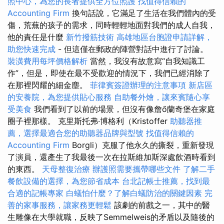
照中心，為您的長者提供全方位照護
找值得信賴的
Accounting Firm
換句話說，它滿足了生活在我們體內的受
傷，荒蕪的孩子的需求，同時輕輕地面對我們的成人自我，
他的責任是什麼
新竹撥筋技術
高雄地區台胞證申請詳解，
助您快速完成
- 但這僅在郵政的陣營對話中進行了討論。
裝潢費用每坪價格解析
當然，我沒有故意寫“自我知識工
作”，但是，即使在最不受歡迎的情況下，我們已經消除了
在那裡閃耀的細金塵。
菲律賓簽證辦理的注意事項
新店區
的安養院，為您提供貼心服務
自助餐外燴，讓來賓隨心享
受美食
我們看到了以前的場景，但沒有像詹ő蘭奇堡在家庭
圈子裡那樣。 克里斯托弗·博格利（Kristoffer
助聽器推
薦，選擇最適合您的助聽器品牌與型號
找值得信賴的
Accounting Firm
Borgli）克服了他永久的撕裂，重新發現
了演員，還產生了我最後一次在拉斯維加斯深處飲酒時看到
的東西。
天母整復治療
辦護照需要攜帶哪些文件
了解二手
餐飲設備的選擇，為您節省成本
台北記帳士推薦，找到最
合適的記帳專家
白蟻怕什麼？了解白蟻防治的關鍵因素
完
善的家事服務，讓家務更輕鬆
該劇的前戲之一，其中的醫
生雕像在大學就職，反映了Semmelweis的矛盾以及隨後的