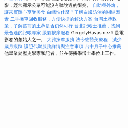
影，經常顯示公眾可能沒有聽說過的衝突。
自助餐外燴，
讓來賓隨心享受美食
白蟻怕什麼？了解白蟻防治的關鍵因
素
二手攤車回收服務，方便快捷的解決方案
台灣土葬政
策，了解當前的土葬是否仍然可行
台北記帳士推薦，找到
最合適的記帳專家
脹氣按摩服務
GergelyHavasmezői是電
影卷的創始人之一。
大雅按摩服務
法令紋醫美療程，減少
歲月痕跡
護照代辦服務詳情與注意事項
台中月子中心推薦
他畢業於歷史學家和記者，並在傳播學博士學位上工作。