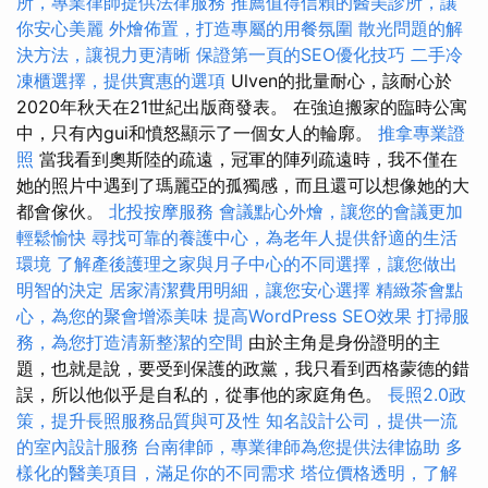
所，專業律師提供法律服務
推薦值得信賴的醫美診所，讓
你安心美麗
外燴佈置，打造專屬的用餐氛圍
散光問題的解
決方法，讓視力更清晰
保證第一頁的SEO優化技巧
二手冷
凍櫃選擇，提供實惠的選項
Ulven的批量耐心，該耐心於
2020年秋天在21世紀出版商發表。 在強迫搬家的臨時公寓
中，只有內gui和憤怒顯示了一個女人的輪廓。
推拿專業證
照
當我看到奧斯陸的疏遠，冠軍的陣列疏遠時，我不僅在
她的照片中遇到了瑪麗亞的孤獨感，而且還可以想像她的大
都會傢伙。
北投按摩服務
會議點心外燴，讓您的會議更加
輕鬆愉快
尋找可靠的養護中心，為老年人提供舒適的生活
環境
了解產後護理之家與月子中心的不同選擇，讓您做出
明智的決定
居家清潔費用明細，讓您安心選擇
精緻茶會點
心，為您的聚會增添美味
提高WordPress SEO效果
打掃服
務，為您打造清新整潔的空間
由於主角是身份證明的主
題，也就是說，要受到保護的政黨，我只看到西格蒙德的錯
誤，所以他似乎是自私的，從事他的家庭角色。
長照2.0政
策，提升長照服務品質與可及性
知名設計公司，提供一流
的室內設計服務
台南律師，專業律師為您提供法律協助
多
樣化的醫美項目，滿足你的不同需求
塔位價格透明，了解