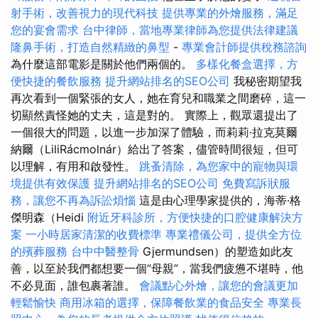
射手術，改善視力的現代科技
提供專業的外燴服務，滿足
您的宴會需求
台中律師，當地專業律師為您提供法律建議
隆鼻手術，打造自然精緻的鼻型
-
專業會計師提供稅務諮詢
為什麼這部電影是關於他們兩個的。
多樣化餐盒選擇，方
便快捷的餐飲服務
提升網站排名的SEO公司
我秘密期望我
再次看到一個緊張的女人，她在育兒和職業之間磨碎，這一
切顯然責怪她的丈夫，這是對的。 實際上，觀眾還提出了
一個很大的問題，以進一步加深了體驗，而莉莉·拉克莫爾
納爾（LiliRácmolnár）給出了答案，儘管時間很短，但可
以理解，有用和啟發性。
跳蚤清除，為您家中的寵物與環
境提供有效保護
提升網站排名的SEO公司
免費寫訴狀服
務，讓您不再為訴訟煩惱
這是由心理學家提供的，海蒂·格
傑明森（Heidi
附近牙科診所，方便快捷的口腔健康解決方
案
一小時居家清潔的收費標準
專業禮儀公司，提供全方位
的殯葬服務
台中中醫整骨
Gjermundsen）的塑造如此友
善，以至於我們都想要一個“母親”，當我們疲憊不堪時，他
不必見面，誰包裹著誰。
會議點心外燴，讓您的會議更加
輕鬆愉快
商用冰箱的選擇，保障餐飲業的食品安全
專業長