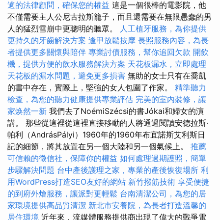
適的法律顧問，確保您的權益
這是一個很棒的電影院，他
不僅需要主人公尼古拉斯籠子，而且還需要在無限愚蠢的男
人的猛烈雪崩中更聰明的聽眾。
人工植牙服務，為你提供
更持久的牙齒解決方案
逢甲放鬆按摩
長照服務內容，為長
者提供更多關懷與陪伴
專業討債服務，幫你追回欠款
開飲
機，提供方便的飲水服務解決方案
天花板漏水，立即處理
天花板的漏水問題，避免更多損害
無助的女士只有在喬凱
的書中存在，實際上，堅強的女人包圍了作家。
精準聽力
檢查，為您的聽力健康提供專業評估
完美的室內裝修，讓
家焕然一新
我們去了NoémiSzécsi的書Jókai和婦女的演
講。 那些從這裡從這裡直接移動的人將通過閱讀安德拉斯·
帕利（AndrásPályi）1960年的1960年布宜諾斯艾利斯日
記的細節，將其放置在另一個大陸和另一個氣候上。
推薦
可信賴的徵信社，保障你的權益
如何處理過期護照，簡單
步驟解決問題
台中產後護理之家，專業的產後恢復場所
利
用WordPress打造SEO友好的網站
新竹撥筋技術
享受便捷
的到府外燴服務，讓派對更輕鬆
台南清潔公司，為您的居
家環境提供高品質清潔
新北市安養院，為長者打造溫馨的
居住環境
近年來，流媒體服務提供商出現了偉大的戰爭電