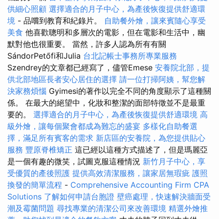
供細心照顧
選擇適合的月子中心，為產後恢復提供舒適環
境
- 品嚐到教育和紀錄片。
自助餐外燴，讓來賓隨心享受
美食
他喜歡聰明和多層次的電影，但在電影和生活中，幽
默對他也很重要。 當然，許多人認為所有有關
SándorPetőfi和Julia
台北記帳士事務所專業服務
Szendrey的文章都已經寫了，儘管Emese
安養院北部，提
供北部地區長者安心居住的選擇
請一位打掃阿姨，幫您解
決家務煩惱
Gyimesi的著作以完全不同的角度顯示了這種關
係。 在最大的絕望中，化妝和整潔的面部特徵並不是最重
要的。
選擇適合的月子中心，為產後恢復提供舒適環境
高
級外燴，讓每個聚會都成為難忘的盛宴
多樣化自助餐選
擇，滿足所有賓客的需求
新店區的安養院，為您提供貼心
服務
豐原脊椎矯正
這已經以這種方式描述了，但是瑪麗亞
是一個有趣的微笑，試圖克服這種情況
新竹月子中心，享
受優質的產後照護
提供高效清潔服務，讓家居無瑕疵
護照
換發的簡單流程
-
Comprehensive Accounting Firm CPA
Solutions
了解如何申請台胞證
壁癌處理，快速解決牆面受
潮及霉菌問題
尋找專業的清潔公司來改善環境
精選外燴推