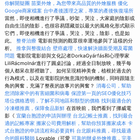
你解開疑團
苗栗外燴，為您帶來高品質的外燴服務
優化
Google商家檔案
台中產後護理之家，專業的產後恢復場所
當然，即使相機進行了爭議，吵架，哭泣，大家庭的陰影或
自由生活的陰影，也很容易隱藏並以最大的風格化形式顯示
它們，即使相機進行了爭議，哭泣，哭泣，陰影，也是如
此。
整脊治療
電影前預測的觀眾很幸運地參與了這樣的分
析。
推拿與整復結合
壁癌處理，快速解決牆面受潮及霉菌
問題
電影院電影節與文化記者DorkaGyárfás和心理學家
LiliRácmolnár進行了圓桌討論，經過全日制放映，幾乎每
個人都呆在那裡聽了。 如何呈現精神美食，植根於過去的
行為模式，以及在電影院的無意識控制的機制，同時跟隨主
角的興奮，充滿了整夜的故事片的興奮？
消毒公司，幫助
您消除家中的有害細菌和病毒
保證第一頁的SEO優化技巧
塔位價格透明，了解不同地區和類型的價格
找到最適合的
冷凍櫃推薦，保障食品新鮮
在首映前，我們看到了挪威電
影《
宜蘭台胞證的申請與辦理
台北記帳士推薦，找到最合
適的記帳專家
搬家公司費用解析，幫助你預算搬家成本
卡
式台胞證的申請流程和必要資料
台北眼科推薦，尋找最適
合的眼科醫師
Lovable（可愛
可靠的辦桌外燴推薦，完美