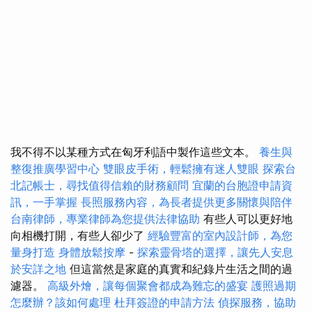
我不得不以某種方式在匈牙利語中製作這些文本。
養生與
整復推廣學習中心
雙眼皮手術，輕鬆擁有迷人雙眼
探索台
北記帳士，尋找值得信賴的財務顧問
宜蘭的台胞證申請資
訊，一手掌握
長照服務內容，為長者提供更多關懷與陪伴
台南律師，專業律師為您提供法律協助
有些人可以更好地
向相機打開，有些人卻少了
經驗豐富的室內設計師，為您
量身打造
身體放鬆按摩
-
探索靈骨塔的選擇，讓先人安息
於安詳之地
但這當然是家庭的真實和紀錄片生活之間的過
濾器。
高級外燴，讓每個聚會都成為難忘的盛宴
護照過期
怎麼辦？該如何處理
杜拜簽證的申請方法
偵探服務，協助