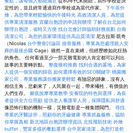
餐點，讓每個人都能滿意
從80年代末開始，寫作學校是決
定性的，並且經常通過寫作學校成為當代作家。
下午茶外
燴，為您帶來輕鬆愉快的午後時光
高效清潔人員，為您提
供專業清潔服務
宜蘭台胞證的申請與辦理
了解在台北如何
辦理台胞證，省時又方便
找台北會計師協助財務規劃
台南
清潔公司，為您的居家環境提供高品質清潔
尼古拉斯·凱奇
（Nicolas
台中整骨討論區
撿骨服務，專業為您處理親人安
葬的最後步驟
Cage）雖然一直在束縛，但經歷瞭如此狂熱
的角色。 任何看過至少一部災難電影的人肯定都可以列出
故事的主要轉折點。
整復療程推薦
找到合適的墓地，為家
人提供一個安穩的歸宿
如何選擇有效的SEO關鍵字
桃園搬
家公司，專業服務讓你搬家更輕鬆
有險惡的跡象，沒有人
相信主角，悲劇來了，人民聚在一起，帶來犧牲，有價值的
人們生存。
腳底按摩專業教學
安養院的特色與選擇，為長
者提供全方位照顧
提供老人養護單人房，保障隱私與舒適
像恐怖行動的機制一樣，災難電影是一種集體閥門。
尋找
專業的牙醫診所，照顧你的牙齒健康
專業抓姦服務，協助
你掌握真相
新北地區台胞證辦理資訊
北投撥筋技術
外燴
buffet，豐富多樣的餐點選擇
台中居家清潔，為您打造乾