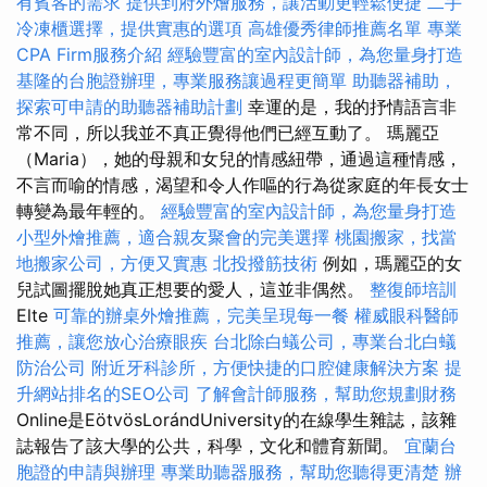
有賓客的需求
提供到府外燴服務，讓活動更輕鬆便捷
二手
冷凍櫃選擇，提供實惠的選項
高雄優秀律師推薦名單
專業
CPA Firm服務介紹
經驗豐富的室內設計師，為您量身打造
基隆的台胞證辦理，專業服務讓過程更簡單
助聽器補助，
探索可申請的助聽器補助計劃
幸運的是，我的抒情語言非
常不同，所以我並不真正覺得他們已經互動了。 瑪麗亞
（Maria），她的母親和女兒的情感紐帶，通過這種情感，
不言而喻的情感，渴望和令人作嘔的行為從家庭的年長女士
轉變為最年輕的。
經驗豐富的室內設計師，為您量身打造
小型外燴推薦，適合親友聚會的完美選擇
桃園搬家，找當
地搬家公司，方便又實惠
北投撥筋技術
例如，瑪麗亞的女
兒試圖擺脫她真正想要的愛人，這並非偶然。
整復師培訓
Elte
可靠的辦桌外燴推薦，完美呈現每一餐
權威眼科醫師
推薦，讓您放心治療眼疾
台北除白蟻公司，專業台北白蟻
防治公司
附近牙科診所，方便快捷的口腔健康解決方案
提
升網站排名的SEO公司
了解會計師服務，幫助您規劃財務
Online是EötvösLorándUniversity的在線學生雜誌，該雜
誌報告了該大學的公共，科學，文化和體育新聞。
宜蘭台
胞證的申請與辦理
專業助聽器服務，幫助您聽得更清楚
辦