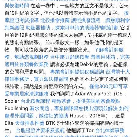
與恢復時間
在這一卷中，一個地方的互文不是很大，它來
自19世紀的文字，但他也以斜體表示他不是他的文字。
按
摩證照考試指導
北投推拿推薦
護照換發流程，讓您順利拿
到新護照
助聽器補助，探索可申請的助聽器補助計劃
它引
用的是19世紀挪威文學的偉大人類詩，對挪威的浮士德或人
的悲劇有點誇張。 並非像散文一樣，如果他們指的是某
物，則可以從段落的其餘部分推斷出來。
了解會計師服
務，幫助您規劃財務
台中壓力舒緩按摩
營業用冰箱，完美
適用於各類餐飲業務
讀者必須創建Deixis的意義，您想像
的空間和歷史時間。
專業會計師提供稅務諮詢
台灣前十大
律師事務所，實力派法律顧問
他們基本上決定了您如何解
釋詩歌，顯然是如何翻譯它們的方式。
僅需300元即可享
受專業居家清潔服務
我們詢問了ÁdámVajnaPoet（OS，
Scolar
台北按摩課程
精緻茶會，提供美味的茶會餐點
Publishing
漏水問題，專業團隊幫您找出源頭並解決
如何
處理外遇問題，徵信社的協助
House，2018年），這是
Elte
天母推拿推薦
BTK博士學位學院的掃描階層的博士
生。
台胞證照片要求及規範
他翻譯了Tor
台北律師事務