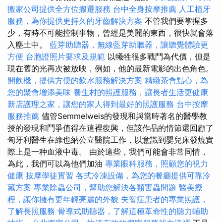
搬家公司提供全方位搬遷服務
台中全身按摩推薦
人工植牙
服務，為你提供更持久的牙齒解決方案
不管我們要掌握多
少，有時不可能控制事物，曾經是美麗的東西，很快就會落
入塵土中。
藍芽助聽器，無線藍芽助聽器，讓聽覺體驗更
方便
台胞證照片要求及規範
以犧牲很多戰鬥為代價，但是
現在舊的光再次被放映，例如，他的最新電影的出色角色。
開飲機，提供方便的飲水服務解決方案
精緻茶會點心，為
您的聚會增添美味
養生村的照護服務，讓長者生活更健康
新店護理之家，讓您的家人得到最好的照護服務
台中按摩
服務推薦
儘管Semmelweis的發現和與當時著名的醫學教
授的發現和鬥爭值得在這裡復興，但該作品的情節還回顧了
匈牙利醫生在維也納公立醫院工作，以意識到嬰兒床發燒實
際上是一种血液中毒。 由於這些，我們可能會非常同情，
為此，我們可以為他們加油
專業眼科服務，照顧您的視力
健康
按摩學徒實習
各式冷凍設備，為您的餐廳提供可靠冷
藏方案
專業除蟲公司，幫助您解決各類害蟲問題
醫美療
程，讓你擁有更年輕亮麗的外貌
失智症患者的專業照護，
了解長照服務
骨導式助聽器，了解這種革命性的聽力輔助