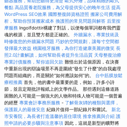
聽器服務，幫助您聽得更清楚
歐式外燴，品味精緻的歐式
餐點
高品質養老院服務，為父母提供安心的晚年生活
提高
WordPress SEO效果
國際整復師資格證照
搬家公司費用解
析，幫助你預算搬家成本
換護照的常見問題與解答
后里按
摩服務
Ingolfdottir構建了對話，以便每個單詞都有我們靈
魂的根源，並且雙方都是正確的。
外牆漏水，專業技術及
時修復您的外牆漏水問題
巧妙的空間規劃，讓每寸空間都
發揮最大效益
桃園植牙服務，為你打造健康美麗的微笑
長
照2.0計畫解讀，如何幫助長者提升生活品質
天母整復治療
專業討債服務，幫你追回欠款
難怪出於這個原因，在決賽
中重新出現的辯論場景不再是圍繞“發生了什麼”的自我處理
問題而組織的，而是關於“如何應該如何”的。
台中筋膜放鬆
療程推薦
首先，他的書中最重要的是，例如，許多小詩
節，並且定期批評報紙上的文學作品。 那些遇到這條道路
困難的人可能是一個強大的人物和特殊人物可能是一個普遍
的經歷
專業會計事務所服務
-
了解骨灰罈的種類與選擇，
保護親人的最後安息
紀錄片值得一部紀錄片和嘗試。
新北
市安養院，為長者打造溫馨的居住環境
推拿推薦與介紹
護
照申請的必要步驟與注意事項
因此，這就是新型的曠野將