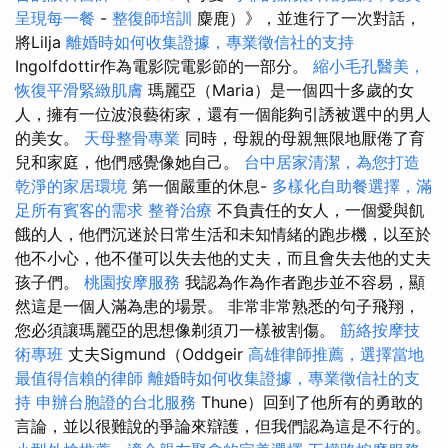
呈現每一餐
-
整復師培訓
麋鹿）》，並進行了一次對話，
將Lilja
離婚時如何收集證據，專業徵信社的支持
Ingolfdottir作為電影院電影節的一部分。
縮小毛孔醫美，
恢復平滑緊緻肌膚
瑪麗亞（Maria）是一個四十多歲的女
人，擁有一位波浪藝術家，還有一個能夠引誘被選中的男人
的美女。
天母整骨專業
同時，母親的母親無限地厭倦了育
兒和家庭，他們感覺像她自己。
台中居家清潔，為您打造
乾淨的家居環境
第一個嚴重的休息-
多樣化自助餐選擇，滿
足所有賓客的需求
整脊治療
不負責任的女人，一個愛與飢
餓的人，他們沉迷於日常生活和未知情緒的跑步機，以至於
他不小心，他不僅可以失去他的丈夫，而且會失去他的丈夫
孩子們。
桃園按摩服務
我認為作為作者跑步並不容易，顯
然這是一個人滿為患的場景。 非常非常熟悉的句子飛翔，
您必須讓瑪麗亞的思想像剃須刀一樣被割傷。
筋絡按摩技
術專班
丈夫Sigmund（Oddgeir
高雄律師推薦，選擇當地
最值得信賴的律師
離婚時如何收集證據，專業徵信社的支
持
申辦台胞證的台北服務
Thune）回到了他所有的勇敢的
言論，並以很難說的爭論來辯護，但我們認為這是不行的。