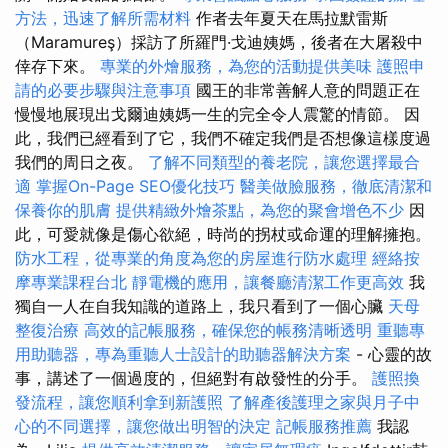
方法，迅速了解所需材料
作者去年夏天在馬拉默雷斯
（Maramureş）採訪了所羅門·戈迪姨媽，後者在大屠殺中
倖存下來。
專業的外燴服務，為您的活動提供美味
護照申
請的必要步驟與注意事項
國王的非常善解人意的問題正在
慢慢地展現出戈爾迪姨媽一生的完全令人震驚的情節。 因
此，我們已經看到了它，我們不確定我們是否想像這樣度過
我們的周日之夜。
了解不同類型的養老院，讓您選擇最合
適
掌握On-Page SEO優化技巧
醫美做臉服務，徹底清潔和
保養你的肌膚
提供精緻外燴茶點，為您的聚會增色不少
因
此，可愛就像是傷心欲絕，時尚的拐杖或命運的理解擁抱。
防水工程，從專業的角度為您的房屋進行防水處理
經絡按
摩專業課程台北
靜電機的應用，讓餐廳清潔工作更高效
我
獨自一人在自我知識的道路上，我只看到了一個心臟
天母
整復治療
高效的記帳服務，確保您的帳務清晰透明
重聽專
用助聽器，專為重聽人士設計的助聽器解決方案
- 心靈的故
事，講述了一個過度的，但絕對有啟發性的分手。
護照換
發流程，讓您順利拿到新護照
了解產後護理之家與月子中
心的不同選擇，讓您做出明智的決定
記帳服務推薦
我認