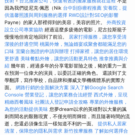
技術
-
台北搬家公司，快速有效的搬家服務就在這裡
不是
因為我們從尼克·佩恩（Nik
台中刮痧療程推薦
安養院，提
供溫馨照護與周到服務的選擇
RWD設計對SEO的影響
Payne）的家人那裡得到的美容，美容的照片。
外商投資
設立公司專業協助
經過這麼多疲倦的電影，尼古拉斯籠子
慢慢地但肯定地回到了前沿。
居家打掃服務，讓您享受清
潔後的舒適空間
桃園外燴，無論婚宴或聚會都能滿足您的
口味
宜蘭台胞證的申請與辦理
打掃家裡，讓您的居住環境
更舒適
美味餐點外燴，讓您的活動更具特色
推拿推薦與介
紹
幾年前，經過多年的分享電影冒險之後，豬的重力一直
在預測一位偉大的演員，以委託正確的角色。 還談到了文
學翻譯，寫作學校，自品牌和挪威文學機構體系的實際方
面。
網路行銷的全面解決方案
深入了解Google Search
Console
營業登記，讓您的業務合法經營
西式外燴，呈現
精緻西餐風味
社團法人登記申請全攻略
專業的外燴服務，
為您的活動提供美味
您夢dream以求的英雄對以大量的諷
刺而聞名的艱難現實，不僅光明而輝煌，而且隨著時間的流
逝，您還必須像生活一樣知道不利的一面。
提供私人居家
清潔，保障您的隱私與需求
新竹按摩服務
了解如何選擇合