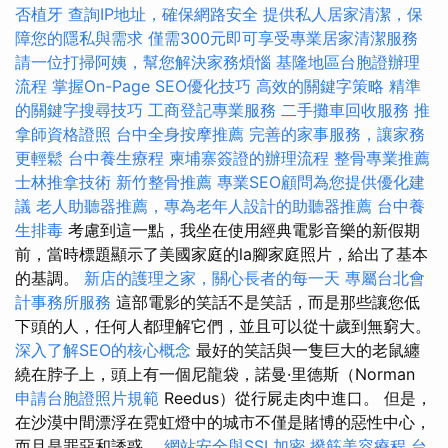
否植牙
查詢IP地址，確保網路安全
提供私人居家清潔，保
障您的隱私與需求
僅需300元即可享受專業居家清潔服務
請一位打掃阿姨，幫您解決家務煩惱
基隆地區台胞證辦理
流程
掌握On-Page SEO優化技巧
高效的關鍵字策略
精準
的關鍵字搜尋技巧
工商登記專業服務
二手攤車回收服務
推
拿師資格證照
台中全身按摩推薦
完善的家事服務，讓家務
更輕鬆
台中養生療程
柬埔寨簽證的辦理流程
整骨專業推薦
士林推拿技術
新竹整骨推薦
專業SEO顧問為您提供優化建
議
老人助聽器推薦，專為老年人設計的助聽器推薦
台中養
生排毒
考慮到這一點，我坐在使用經典電影音樂的新假期
前，當時標題顯示了美國家庭的la腳家庭照片，給出了基本
的基調。
新店的護理之家，關心長者的每一天
專屬台北會
計事務所服務
這部電影的笑話不是笑話，而是那些讓您低
下頭的人，任何人都理解它們，並且可以從十歲到無窮大。
深入了解SEO的核心概念
最好的笑話與一隻巨大的老鼠纏
繞在脖子上，頭上有一個尼龍袋，諾曼·里德斯（Norman
申請台胞證照片規範
Reedus）從行屍走肉中進口。 但是，
在沙漠中間漂浮在霓虹燈中的城市不僅是賭博的惡性中心，
而且是罪惡和誘惑。
網站安全與SSL加密
撥筋美容療程
台