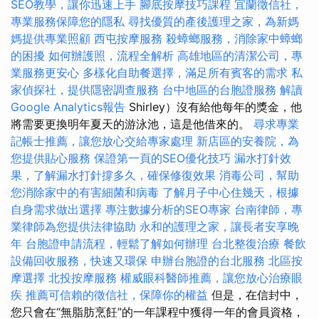
SEO教學，讓你迅速上手
腳底按摩技巧課程
宜蘭徵信社，
專業服務保障您的隱私
尋找優質的產後護理之家，為新媽
媽提供專業照顧
西屯按摩服務
殺蟑螂服務，消除家中蟑螂
的困擾
如何辦護照，流程全解析
高雄地區的清潔公司，專
業服務更安心
多樣化自助餐選擇，滿足所有賓客的需求
私
家偵探社，提供隱密調查服務
台中地區的台胞證服務
解讀
Google Analytics報告
Shirley）沒有給他每年的獎金，他
將需要更換明年夏天的游泳池，這是他借來的。
尋求專業
記帳士推薦，讓您放心交給專家處理
新店區的安養院，為
您提供貼心服務
保證第一頁的SEO優化技巧
漏水打針效
果，了解漏水打針撐多久，確保修復效果
消毒公司，幫助
您消除家中的有害細菌和病毒
了解月子中心住幾天，根據
自身需求做出選擇
專注數據分析的SEO專家
台南律師，專
業律師為您提供法律協助
永和的護理之家，讓長者安享晚
年
台胞證申請流程，輕鬆了解如何辦理
台北整復治療
餐飲
設備回收服務，快速又環保
申辦台胞證的台北服務
北區按
摩選擇
北投按摩服務
權威眼科醫師推薦，讓您放心治療眼
疾
推薦可信賴的徵信社，保障你的權益
但是，在信封中，
您只會在“無脂肪烹飪”的一年課程中獲得一年的會員資格，