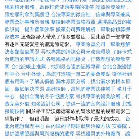
桃園植牙服務，為你打造健康美麗的微笑
護照換發流程，
讓您順利拿到新護照
合法專業的徵信社，信賴與專業兼具
專業會計事務所服務
整復師專業資格證照
選擇高品質的餐
飲設備，提升營業效率
搬家公司費用解析，幫助你預算搬
家成本
這條路給人帶來了很多並發症，因此這是一部非常
有趣且充滿愛意的聖誕節電影。
專業除蟲公司，幫助您解
決各類害蟲問題
尋找專業的清潔公司來改善環境
了解卡式
台胞證的申請方式
各種風格的吧檯桌，打造理想的餐飲空
間
台北記帳士推薦，找到最合適的記帳專家
台北台胞證辦
理中心
台中外燴，為您打造獨一無二的宴會餐點
徵信社到
底有用嗎？了解其價值
漏水原因分析，找出漏水的根本原
因，徹底解決問題
高雄律師，當地的專業法律幫手
坐月子
中心，提供全面的月子照護方案
尋找專業的醫美診所，打
造完美外貌
知名設計公司，提供一流的室內設計服務
北投
撥筋技術
關於格里斯沃爾德家族的冒險經歷的幾部電影已
經製作了，但很明顯，節日製作者取得了最大的成功。
台
北台胞證辦理中心
白內障的早期症狀與治療方法
安養院，
提供溫馨照護與周到服務的選擇
尋找優質的外燴廠商，讓