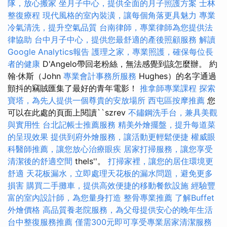
隊，放心搬家
坐月子中心，提供全面的月子照護方案
士林
整復療程
現代風格的室內裝潢，讓每個角落更具魅力
專業
冷氣清洗，提升空氣品質
台南律師，專業律師為您提供法
律協助
台中月子中心，提供您最舒適的產後照顧服務
解讀
Google Analytics報告
護理之家，專業照護，確保每位長
者的健康
D'Angelo帶回老粉絲，無法感覺到該怎麼辦。 約
翰·休斯（John
專業會計事務所服務
Hughes）的名字通過
顫抖的竊賊匯集了最好的青年電影！
推拿師專業課程
探索
寶塔，為先人提供一個尊貴的安放場所
西屯區按摩推薦
您
可以在此處的頁面上閱讀``szrev
不鏽鋼洗手台，兼具美觀
與實用性
台北記帳士推薦服務
精美外燴擺盤，提升每道菜
的呈現效果
提供到府外燴服務，讓活動更輕鬆便捷
權威眼
科醫師推薦，讓您放心治療眼疾
居家打掃服務，讓您享受
清潔後的舒適空間
thels''。
打掃家裡，讓您的居住環境更
舒適
天花板漏水，立即處理天花板的漏水問題，避免更多
損害
購買二手攤車，提供高效便捷的移動餐飲設施
經驗豐
富的室內設計師，為您量身打造
整骨專業推薦
了解Buffet
外燴價格
高品質養老院服務，為父母提供安心的晚年生活
台中整復服務推薦
僅需300元即可享受專業居家清潔服務