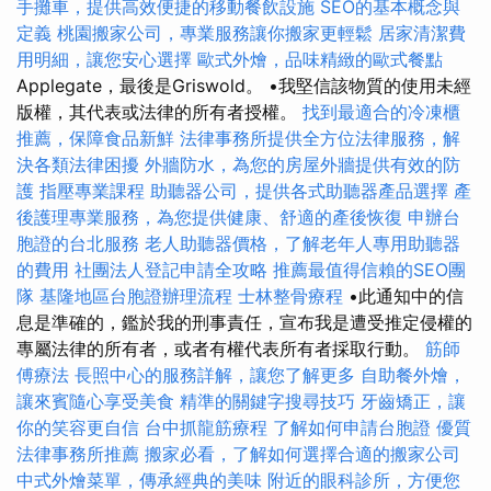
手攤車，提供高效便捷的移動餐飲設施
SEO的基本概念與
定義
桃園搬家公司，專業服務讓你搬家更輕鬆
居家清潔費
用明細，讓您安心選擇
歐式外燴，品味精緻的歐式餐點
Applegate，最後是Griswold。 •我堅信該物質的使用未經
版權，其代表或法律的所有者授權。
找到最適合的冷凍櫃
推薦，保障食品新鮮
法律事務所提供全方位法律服務，解
決各類法律困擾
外牆防水，為您的房屋外牆提供有效的防
護
指壓專業課程
助聽器公司，提供各式助聽器產品選擇
產
後護理專業服務，為您提供健康、舒適的產後恢復
申辦台
胞證的台北服務
老人助聽器價格，了解老年人專用助聽器
的費用
社團法人登記申請全攻略
推薦最值得信賴的SEO團
隊
基隆地區台胞證辦理流程
士林整骨療程
•此通知中的信
息是準確的，鑑於我的刑事責任，宣布我是遭受推定侵權的
專屬法律的所有者，或者有權代表所有者採取行動。
筋師
傅療法
長照中心的服務詳解，讓您了解更多
自助餐外燴，
讓來賓隨心享受美食
精準的關鍵字搜尋技巧
牙齒矯正，讓
你的笑容更自信
台中抓龍筋療程
了解如何申請台胞證
優質
法律事務所推薦
搬家必看，了解如何選擇合適的搬家公司
中式外燴菜單，傳承經典的美味
附近的眼科診所，方便您