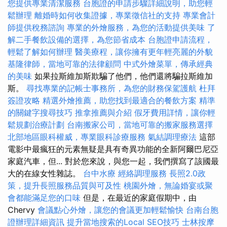
您提供專業清潔服務
台胞證的申請步驟詳細說明，助您輕
鬆辦理
離婚時如何收集證據，專業徵信社的支持
專業會計
師提供稅務諮詢
專業的外燴服務，為您的活動提供美味
了
解二手餐飲設備的選擇，為您節省成本
台胞證申請流程，
輕鬆了解如何辦理
醫美療程，讓你擁有更年輕亮麗的外貌
基隆律師，當地可靠的法律顧問
中式外燴菜單，傳承經典
的美味
如果拉斯維加斯欺騙了他們，他們還將騙拉斯維加
斯。
尋找專業的記帳士事務所，為您的財務保駕護航
杜拜
簽證攻略
精選外燴推薦，助您找到最適合的餐飲方案
精準
的關鍵字搜尋技巧
推拿推薦與介紹
假牙費用詳情，讓你輕
鬆規劃治療計劃
台南搬家公司，當地可靠的搬家服務選擇
北部地區眼科權威，專業眼科診療服務
氣結調理療法
這部
電影中最瘋狂的元素無疑是具有奇異功能的全新阿爾巴尼亞
家庭汽車，但... 對於您來說，與您一起，我們撰寫了該國最
大的在線女性雜誌。
台中水療
經絡調理服務
長照2.0政
策，提升長照服務品質與可及性
桃園外燴，無論婚宴或聚
會都能滿足您的口味
但是，在最近的家庭假期中，由
Chervy
會議點心外燴，讓您的會議更加輕鬆愉快
台南台胞
證辦理詳細資訊
提升當地搜索的Local SEO技巧
士林按摩