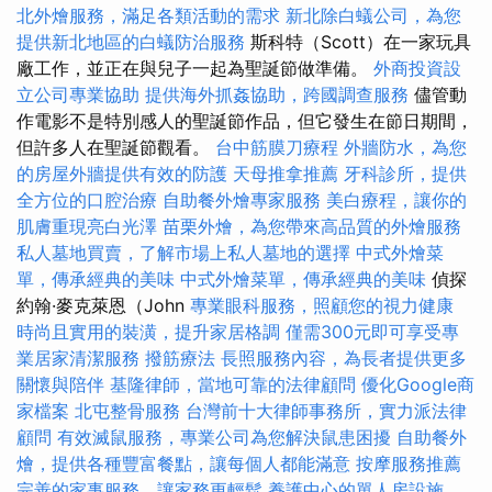
北外燴服務，滿足各類活動的需求
新北除白蟻公司，為您
提供新北地區的白蟻防治服務
斯科特（Scott）在一家玩具
廠工作，並正在與兒子一起為聖誕節做準備。
外商投資設
立公司專業協助
提供海外抓姦協助，跨國調查服務
儘管動
作電影不是特別感人的聖誕節作品，但它發生在節日期間，
但許多人在聖誕節觀看。
台中筋膜刀療程
外牆防水，為您
的房屋外牆提供有效的防護
天母推拿推薦
牙科診所，提供
全方位的口腔治療
自助餐外燴專家服務
美白療程，讓你的
肌膚重現亮白光澤
苗栗外燴，為您帶來高品質的外燴服務
私人墓地買賣，了解市場上私人墓地的選擇
中式外燴菜
單，傳承經典的美味
中式外燴菜單，傳承經典的美味
偵探
約翰·麥克萊恩（John
專業眼科服務，照顧您的視力健康
時尚且實用的裝潢，提升家居格調
僅需300元即可享受專
業居家清潔服務
撥筋療法
長照服務內容，為長者提供更多
關懷與陪伴
基隆律師，當地可靠的法律顧問
優化Google商
家檔案
北屯整骨服務
台灣前十大律師事務所，實力派法律
顧問
有效滅鼠服務，專業公司為您解決鼠患困擾
自助餐外
燴，提供各種豐富餐點，讓每個人都能滿意
按摩服務推薦
完善的家事服務，讓家務更輕鬆
養護中心的單人房設施，