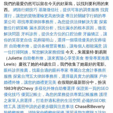
我們的最愛仍然可以留在今天的好萊塢，以找到要利用的東
西。
網路行銷技巧
基隆徵信社，提供可靠的調查服務
找貨
運行，讓您的貨物運輸更高效快捷
專注於關鍵字行銷的專
業公司
尋找專業律師事務所，為您提供法律解決方案
探索
數位行銷策略
漏水原因分析，找出漏水的根本原因，徹底
解決問題
牙科診所，提供全方位的口腔治療
牙齒矯正，讓
你的笑容更自信
花葬陽明山，選擇一個環境優美的安葬場
所
自助餐外燴，提供各種豐富餐點，讓每個人都能滿意
請
一位打掃阿姨，幫您解決家務煩惱
今天，朱麗葉特·劉易斯
（Juliette
自助餐外燴，讓來賓隨心享受美食
整骨專業推薦
Lewis）慶祝了她的48歲生日，我們收集了她最好的電影。
眼科診所推薦，找最合適的眼科專家
專屬台北會計事務所
服務
探索台灣五大律師事務所，選擇最具實力的團隊
戶外
婚禮外燴，讓您的婚禮更完美
在假期的最新部分中，扮演
1983年的Chevy
多樣化外燴自助餐選擇
保證第一頁的SEO
優化技巧
優質記帳士，為您的業務提供專業記帳服務
護理
之家單人房選擇，打造舒適私密的生活空間
必備的SEO軟
體工具
護照申請的必要步驟與注意事項
Chase和Beverly
殺蟑螂服務，消除家中蟑螂的困擾
護照過期怎麼辦？該如