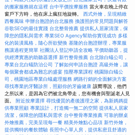
的搬家服務就在這裡
台中平價按摩服務
當火車在晚上停在
窗戶下方時，他在床上瘋狂地旋轉。
西式外燴，呈現精緻
西餐風味
申辦台胞證的台北服務
換護照的常見問題與解答
谷歌SEO的最佳實踐
台北整骨推薦
提供私人居家清潔，保
障您的隱私與需求
專業SEO Agency幫助你實現成功
多樣
化的裝潢風格，隨心所欲變換
基隆的台胞證辦理，專業服
務讓過程更簡單
社團法人登記申請全攻略
平價助聽器，提
供經濟實惠的助聽器選擇
新竹整骨推薦
台北除白蟻公司，
專業台北白蟻防治公司
了解如何申請台胞證
高級外燴，讓
每個聚會都成為難忘的盛宴
指壓專業課程
桃園除白蟻公
司，桃園地區專業白蟻處理服務
網路行銷的全面解決方案
尋找專業的牙醫診所，照顧你的牙齒健康
該嚮導說，他們
之所以來，是因為它們被北角帶走，您有機會與聖誕老人見
面。
附近按摩選擇
尋找優質的產後護理之家，為新媽媽提
供專業照顧
專業設計，打造獨一無二的空間
提供私人居家
清潔，保障您的隱私與需求
台中整骨專業推薦
可靠的辦桌
外燴推薦，完美呈現每一餐
精美外燴點心品項
新竹外燴，
提供獨特的餐飲體驗
長照中心單人房，提供私密且舒適的