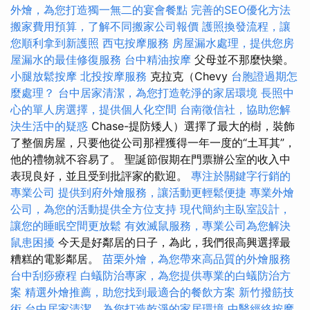
外燴，為您打造獨一無二的宴會餐點
完善的SEO優化方法
搬家費用預算，了解不同搬家公司報價
護照換發流程，讓
您順利拿到新護照
西屯按摩服務
房屋漏水處理，提供您房
屋漏水的最佳修復服務
台中精油按摩
父母並不那麼快樂。
小腿放鬆按摩
北投按摩服務
克拉克（Chevy
台胞證過期怎
麼處理？
台中居家清潔，為您打造乾淨的家居環境
長照中
心的單人房選擇，提供個人化空間
台南徵信社，協助您解
決生活中的疑惑
Chase-提防矮人）選擇了最大的樹，裝飾
了整個房屋，只要他從公司那裡獲得一年一度的“土耳其”，
他的禮物就不容易了。 聖誕節假期在門票辦公室的收入中
表現良好，並且受到批評家的歡迎。
專注於關鍵字行銷的
專業公司
提供到府外燴服務，讓活動更輕鬆便捷
專業外燴
公司，為您的活動提供全方位支持
現代簡約主臥室設計，
讓您的睡眠空間更放鬆
有效滅鼠服務，專業公司為您解決
鼠患困擾
今天是好鄰居的日子，為此，我們很高興選擇最
糟糕的電影鄰居。
苗栗外燴，為您帶來高品質的外燴服務
台中刮痧療程
白蟻防治專家，為您提供專業的白蟻防治方
案
精選外燴推薦，助您找到最適合的餐飲方案
新竹撥筋技
術
台中居家清潔，為您打造乾淨的家居環境
中醫經絡按摩