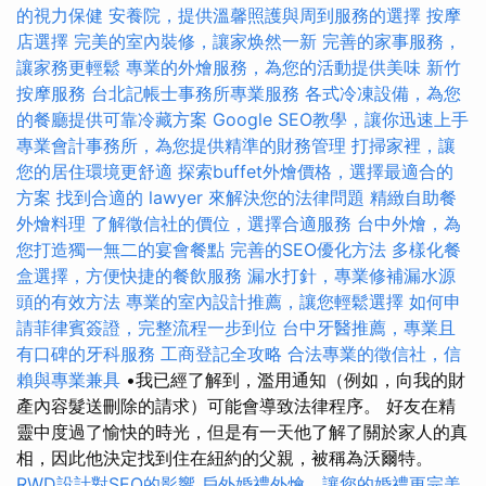
的視力保健
安養院，提供溫馨照護與周到服務的選擇
按摩
店選擇
完美的室內裝修，讓家焕然一新
完善的家事服務，
讓家務更輕鬆
專業的外燴服務，為您的活動提供美味
新竹
按摩服務
台北記帳士事務所專業服務
各式冷凍設備，為您
的餐廳提供可靠冷藏方案
Google SEO教學，讓你迅速上手
專業會計事務所，為您提供精準的財務管理
打掃家裡，讓
您的居住環境更舒適
探索buffet外燴價格，選擇最適合的
方案
找到合適的 lawyer 來解決您的法律問題
精緻自助餐
外燴料理
了解徵信社的價位，選擇合適服務
台中外燴，為
您打造獨一無二的宴會餐點
完善的SEO優化方法
多樣化餐
盒選擇，方便快捷的餐飲服務
漏水打針，專業修補漏水源
頭的有效方法
專業的室內設計推薦，讓您輕鬆選擇
如何申
請菲律賓簽證，完整流程一步到位
台中牙醫推薦，專業且
有口碑的牙科服務
工商登記全攻略
合法專業的徵信社，信
賴與專業兼具
•我已經了解到，濫用通知（例如，向我的財
產內容髮送刪除的請求）可能會導致法律程序。 好友在精
靈中度過了愉快的時光，但是有一天他了解了關於家人的真
相，因此他決定找到住在紐約的父親，被稱為沃爾特。
RWD設計對SEO的影響
戶外婚禮外燴，讓您的婚禮更完美