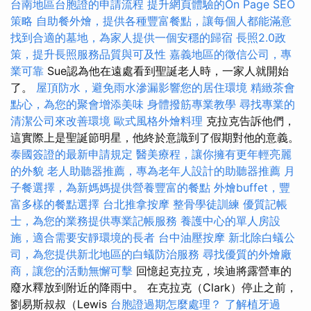
台南地區台胞證的申請流程
提升網頁體驗的On Page SEO
策略
自助餐外燴，提供各種豐富餐點，讓每個人都能滿意
找到合適的墓地，為家人提供一個安穩的歸宿
長照2.0政
策，提升長照服務品質與可及性
嘉義地區的徵信公司，專
業可靠
Sue認為他在遠處看到聖誕老人時，一家人就開始
了。
屋頂防水，避免雨水滲漏影響您的居住環境
精緻茶會
點心，為您的聚會增添美味
身體撥筋專業教學
尋找專業的
清潔公司來改善環境
歐式風格外燴料理
克拉克告訴他們，
這實際上是聖誕節明星，他終於意識到了假期對他的意義。
泰國簽證的最新申請規定
醫美療程，讓你擁有更年輕亮麗
的外貌
老人助聽器推薦，專為老年人設計的助聽器推薦
月
子餐選擇，為新媽媽提供營養豐富的餐點
外燴buffet，豐
富多樣的餐點選擇
台北推拿按摩
整骨學徒訓練
優質記帳
士，為您的業務提供專業記帳服務
養護中心的單人房設
施，適合需要安靜環境的長者
台中油壓按摩
新北除白蟻公
司，為您提供新北地區的白蟻防治服務
尋找優質的外燴廠
商，讓您的活動無懈可擊
回憶起克拉克，埃迪將露營車的
廢水釋放到附近的降雨中。 在克拉克（Clark）停止之前，
劉易斯叔叔（Lewis
台胞證過期怎麼處理？
了解植牙過