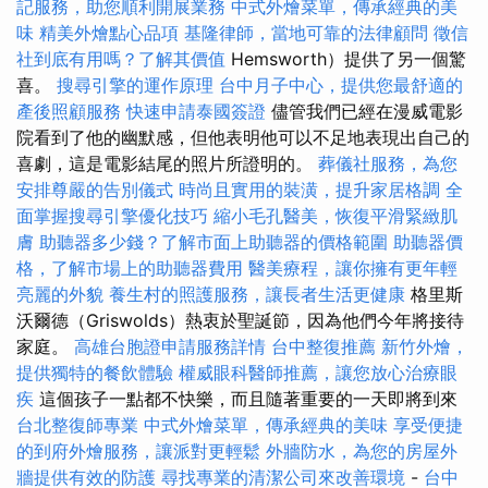
記服務，助您順利開展業務
中式外燴菜單，傳承經典的美
味
精美外燴點心品項
基隆律師，當地可靠的法律顧問
徵信
社到底有用嗎？了解其價值
Hemsworth）提供了另一個驚
喜。
搜尋引擎的運作原理
台中月子中心，提供您最舒適的
產後照顧服務
快速申請泰國簽證
儘管我們已經在漫威電影
院看到了他的幽默感，但他表明他可以不足地表現出自己的
喜劇，這是電影結尾的照片所證明的。
葬儀社服務，為您
安排尊嚴的告別儀式
時尚且實用的裝潢，提升家居格調
全
面掌握搜尋引擎優化技巧
縮小毛孔醫美，恢復平滑緊緻肌
膚
助聽器多少錢？了解市面上助聽器的價格範圍
助聽器價
格，了解市場上的助聽器費用
醫美療程，讓你擁有更年輕
亮麗的外貌
養生村的照護服務，讓長者生活更健康
格里斯
沃爾德（Griswolds）熱衷於聖誕節，因為他們今年將接待
家庭。
高雄台胞證申請服務詳情
台中整復推薦
新竹外燴，
提供獨特的餐飲體驗
權威眼科醫師推薦，讓您放心治療眼
疾
這個孩子一點都不快樂，而且隨著重要的一天即將到來
台北整復師專業
中式外燴菜單，傳承經典的美味
享受便捷
的到府外燴服務，讓派對更輕鬆
外牆防水，為您的房屋外
牆提供有效的防護
尋找專業的清潔公司來改善環境
-
台中