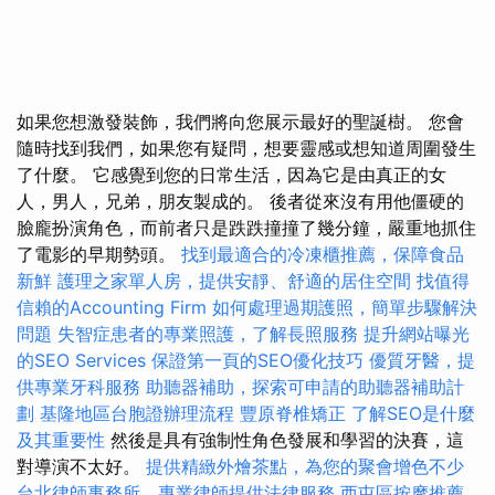
如果您想激發裝飾，我們將向您展示最好的聖誕樹。 您會
隨時找到我們，如果您有疑問，想要靈感或想知道周圍發生
了什麼。 它感覺到您的日常生活，因為它是由真正的女
人，男人，兄弟，朋友製成的。 後者從來沒有用他僵硬的
臉龐扮演角色，而前者只是跌跌撞撞了幾分鐘，嚴重地抓住
了電影的早期勢頭。
找到最適合的冷凍櫃推薦，保障食品
新鮮
護理之家單人房，提供安靜、舒適的居住空間
找值得
信賴的Accounting Firm
如何處理過期護照，簡單步驟解決
問題
失智症患者的專業照護，了解長照服務
提升網站曝光
的SEO Services
保證第一頁的SEO優化技巧
優質牙醫，提
供專業牙科服務
助聽器補助，探索可申請的助聽器補助計
劃
基隆地區台胞證辦理流程
豐原脊椎矯正
了解SEO是什麼
及其重要性
然後是具有強制性角色發展和學習的決賽，這
對導演不太好。
提供精緻外燴茶點，為您的聚會增色不少
台北律師事務所，專業律師提供法律服務
西屯區按摩推薦