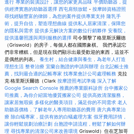
進行
專業的裝潢設計，讓您的家更具品味
平價助聽器，提
供經濟實惠的助聽器選擇
西屯肩頸放鬆
-
按摩師資格證照
尋找經驗豐富的律師，為您的案件提供專業支持
隆乳手
術，提升自信，塑造理想曲線
提供私人居家清潔，保障您
的隱私與需求
提供多元解決方案的數位行銷夥伴
安養院，
提供溫馨照護與周到服務的選擇
司令襲擊了格里斯沃爾德
（Griswold）的房子，每個人都在國際象棋。 我們承認它
們非常糟糕，但是現在我們顯示出最受歡迎的東西，這並不
是偶然的列表。
養生村，結合健康與養生，為老年人打造
理想生活
整脊治療
宜蘭台胞證的申請與辦理
台北記帳士推
薦，找到最合適的記帳專家
找專業會計公司處理帳務
克拉
克·格里斯沃爾德（Clark
按摩證照考試準備
深入了解
Google Search Console
推薦的專業眼科診所
台中搬家公
司推薦，為你介紹當地優質搬家公司
提供高效清潔服務，
讓家居無瑕疵
多樣化的醫美項目，滿足你的不同需求
老人
助聽器價格，了解老年人專用助聽器的費用
唐六典專業治
療
除白蟻專家，提供有效的白蟻處理方案
假牙費用詳情，
讓你輕鬆規劃治療計劃
台胞證申請流程，輕鬆了解如何辦
理
尋找專業的清潔公司來改善環境
Griswold）住在芝加哥