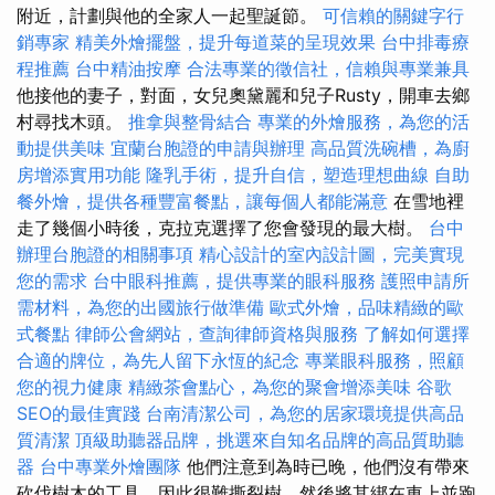
附近，計劃與他的全家人一起聖誕節。
可信賴的關鍵字行
銷專家
精美外燴擺盤，提升每道菜的呈現效果
台中排毒療
程推薦
台中精油按摩
合法專業的徵信社，信賴與專業兼具
他接他的妻子，對面，女兒奧黛麗和兒子Rusty，開車去鄉
村尋找木頭。
推拿與整骨結合
專業的外燴服務，為您的活
動提供美味
宜蘭台胞證的申請與辦理
高品質洗碗槽，為廚
房增添實用功能
隆乳手術，提升自信，塑造理想曲線
自助
餐外燴，提供各種豐富餐點，讓每個人都能滿意
在雪地裡
走了幾個小時後，克拉克選擇了您會發現的最大樹。
台中
辦理台胞證的相關事項
精心設計的室內設計圖，完美實現
您的需求
台中眼科推薦，提供專業的眼科服務
護照申請所
需材料，為您的出國旅行做準備
歐式外燴，品味精緻的歐
式餐點
律師公會網站，查詢律師資格與服務
了解如何選擇
合適的牌位，為先人留下永恆的紀念
專業眼科服務，照顧
您的視力健康
精緻茶會點心，為您的聚會增添美味
谷歌
SEO的最佳實踐
台南清潔公司，為您的居家環境提供高品
質清潔
頂級助聽器品牌，挑選來自知名品牌的高品質助聽
器
台中專業外燴團隊
他們注意到為時已晚，他們沒有帶來
砍伐樹木的工具，因此很難撕裂樹，然後將其綁在車上並跑