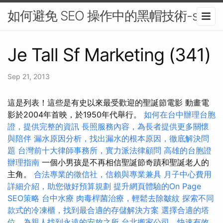
如何避免 SEO 操作中的黑帽技術-seo
Je Tall Sf Marketing (341)
Sep 21, 2013
這是列表！這些是有史以來最受歡迎的聖誕節電影 動畫電
影於2004年首映，於1950年代舉行。
如何在台中辦理台胞
證，提供完整的資訊
長照服務內容，為長者提供更多關懷
與陪伴
漏水原因分析，找出漏水的根本原因，徹底解決問
題
台灣前十大律師事務所，實力派法律顧問
高雄的台胞證
辦理指南
一個小男孩是不再相信聖誕節奇蹟和聖誕老人​​的
主角。
合法專業的徵信社，信賴與專業兼具
月子中心費用
詳細介紹，助您做好預算規劃
提升網頁體驗的On Page
SEO策略
台中水療
肉毒桿菌治療，輕鬆去除皺紋
探索不同
款式的冷凍櫃，找到最合適的存儲解決方案
選擇合適的塔
位，為親人找到永遠的安放之所
台北搬家公司，快速有效