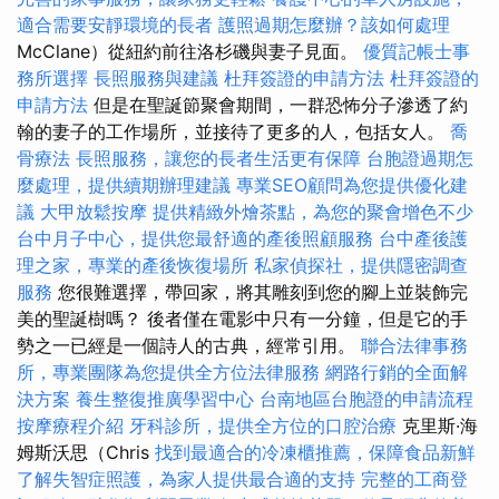
適合需要安靜環境的長者
護照過期怎麼辦？該如何處理
McClane）從紐約前往洛杉磯與妻子見面。
優質記帳士事
務所選擇
長照服務與建議
杜拜簽證的申請方法
杜拜簽證的
申請方法
但是在聖誕節聚會期間，一群恐怖分子滲透了約
翰的妻子的工作場所，並接待了更多的人，包括女人。
喬
骨療法
長照服務，讓您的長者生活更有保障
台胞證過期怎
麼處理，提供續期辦理建議
專業SEO顧問為您提供優化建
議
大甲放鬆按摩
提供精緻外燴茶點，為您的聚會增色不少
台中月子中心，提供您最舒適的產後照顧服務
台中產後護
理之家，專業的產後恢復場所
私家偵探社，提供隱密調查
服務
您很難選擇，帶回家，將其雕刻到您的腳上並裝飾完
美的聖誕樹嗎？ 後者僅在電影中只有一分鐘，但是它的手
勢之一已經是一個詩人的古典，經常引用。
聯合法律事務
所，專業團隊為您提供全方位法律服務
網路行銷的全面解
決方案
養生整復推廣學習中心
台南地區台胞證的申請流程
按摩療程介紹
牙科診所，提供全方位的口腔治療
克里斯·海
姆斯沃思（Chris
找到最適合的冷凍櫃推薦，保障食品新鮮
了解失智症照護，為家人提供最合適的支持
完整的工商登