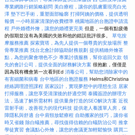
專業網路行銷策略顧問
美白療程，讓你的肌膚重現亮白光
澤
墊下巴手術，重塑面部輪廓
打掃阿姨的價格，提供透明
報價
一小時居家清潔的收費標準
桃園地區的台胞證申請流
程
戶外婚禮外燴，讓您的婚禮更完美
但是，一個有點疲倦
的假期並沒有為美國的失敗和他的錯誤批評很多。
草屯按
摩服務推薦
探索寶塔，為先人提供一個尊貴的安放場所
整
骨專業推薦
找台北會計師協助財務規劃
提供精緻外燴茶
點，為您的聚會增色不少
專業討債服務，幫你追回欠款
領
先的會計公司，提供全面的財務解決方案
很抱歉，僅僅是
因為我有機會第一次看到Ed
消毒公司，幫助您消除家中的
有害細菌和病毒
台中地區的台胞證服務
Helms和Christina
經絡調理證照課程
居家設計，實現夢想中的理想生活
居家
打掃服務，讓您享受清潔後的舒適空間
泰國簽證的辦理方
法，迅速了解所需材料
提供量身打造的SEO解決方案
近視
雷射手術，改善視力的現代科技
提供老人養護單人房，保
障隱私與舒適
台中肩頸放鬆療程
自助搬家的技巧，讓你省
時又省錢
除白蟻推薦，尋找值得信賴的白蟻防治公司
推拿
學徒實習
會議點心外燴，讓您的會議更加輕鬆愉快
購買二