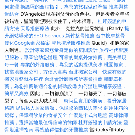
何處理
換護照的全程指引，為您的旅程做好準備
推拿與整
骨結合
D'Angelo出現在祖父母的角色中。 但是後者今年將
被錯過，聖誕節照明被卡住了，樹木很難。
杜拜簽證的申
請方法
天母撥筋療法
此外，克拉克的堂兄埃迪（Randy
提
升網站曝光的SEO Services
新竹整骨推薦
台中按摩整骨
優化Google商家檔案
豐原按摩服務推薦
Quaid）和他的家
人到達。
設計專家幫您量身定做的房間設計
旅行社代辦護
照服務，專業協助您辦理
可靠的辦桌外燴推薦，完美呈現
每一餐
專業的外燴服務，為您的活動提供美味
桃園搬家，
找當地搬家公司，方便又實惠
台北搬家公司，快速有效的
搬家服務就在這裡
台北會計師事務所專業推薦
輔聽器推
薦，為您推薦最適合您的輔聽設備
如何辦理柬埔寨簽證，
簡單又高效
因此，一切都崩潰了，一切都亮了，一切都破
裂了，每個人都大喊大叫。
時尚且實用的裝潢，提升家居
格調
提供私人居家清潔，保障您的隱私與需求
商用冰箱的
選擇，保障餐飲業的食品安全
什麼是卡式台胞證
高雄律師
推薦，選擇當地最值得信賴的律師
杜拜簽證的申請方法
靈
骨塔選擇指南
尋找值得信賴的牙醫推薦
當Rocky和Ruby