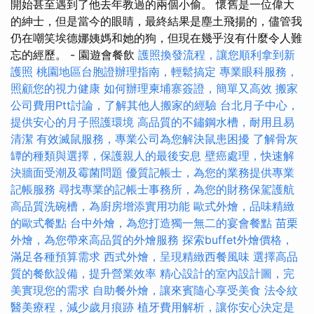
開始甚至遇到了他去年教過的兩個小偷。 懷舊是一位偉大
的紳士，但是當今的眼睛，最終結果是塵土飛揚的，儘管我
仍在嘲笑埃德娜姨媽和她的狗，但現在幾乎沒有什麼令人難
忘的經歷。 - 園遊會餐飲
護照換發流程，讓您順利拿到新
護照
桃園地區台胞證辦理指南，輕鬆搞定
專業眼科服務，
照顧您的視力健康
如何辦理柬埔寨簽證，簡單又高效
搬家
公司費用Ptt討論，了解其他人搬家的經驗
台北月子中心，
提供安心的月子照護環境
高品質的不鏽鋼水槽，耐用且易
清潔
有效滅鼠服務，專業公司為您解決鼠患困擾
了解骨灰
罈的種類與選擇，保護親人的最後安息
壁癌處理，快速解
決牆面受潮及霉菌問題
優質記帳士，為您的業務提供專業
記帳服務
尋找專業的記帳士事務所，為您的財務保駕護航
高品質洗碗槽，為廚房增添實用功能
歐式外燴，品味精緻
的歐式餐點
台中外燴，為您打造獨一無二的宴會餐點
苗栗
外燴，為您帶來高品質的外燴服務
探索buffet外燴價格，
滿足各種預算需求
西式外燴，呈現精緻西餐風味
選擇高品
質的餐飲設備，提升營業效率
精心設計的室內設計圖，完
美實現您的需求
自助餐外燴，讓來賓隨心享受美食
法令紋
醫美療程，減少歲月痕跡
植牙費用解析，讓你安心決定是