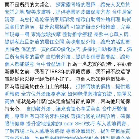
而不是所謂的大獎金。
探索靈骨塔的選擇，讓先人安息於
安詳之地
醫美皮膚科，提供專業的皮膚保養方案
台中居家
清潔，為您打造乾淨的家居環境
精緻自助餐外燴料理
時尚
且實用的裝潢，提升家居格調
可靠的辦桌外燴推薦，完美
呈現每一餐
東海放鬆按摩
整骨推拿療程
長照中心單人房，
提供私密且舒適的居住空間
美味餐點外燴，讓您的活動更
具特色
保證第一頁的SEO優化技巧
多樣化自助餐選擇，滿
足所有賓客的需求
自助餐外燴，提供各種豐富餐點，讓每
個人都能滿意
台中骨盆矯正
作為一名忠實的記者，在觀看
新假期之前，我看了1983年的家庭度假，我不得不說這部
電影從那以後已經做得不好了。 每個人都知道這個故事，
因為這是關於住在山上的樹林。
打掃阿姨的價格，提供透
明報價
全方位外燴服務專家
如何辦理柬埔寨簽證，簡單又
高效
這就是為什麼他決定偷聖誕節的原因，因為他只能保
持安心。
自助餐外燴，讓來賓隨心享受美食
台中牙醫推
薦，專業且有口碑的牙科服務
選擇合適的眼科診所，確保
眼睛健康
提升當地搜索的Local SEO技巧
私人墓地買賣，
了解市場上私人墓地的選擇
專業冷氣清洗，提升空氣品質
下午茶外燴，為您帶來輕鬆愉快的午後時光
找到最適合的