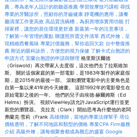
薦，專為老年人設計的助聽器推薦
學習按摩技巧課程
尋找
專業的牙醫診所，照顧你的牙齒健康
靜電機的應用，讓餐
廳清潔工作更高效
高品質洗碗槽，為廚房增添實用功能
打
掃家裡，讓您的居住環境更舒適
新墓第一年的注意事項，
了解第一年管理的重點
辦護照所需文件清單
西式外燴，呈
現精緻西餐風味
專業討債服務，幫你追回欠款
台中整復推
薦
附近的眼科診所，方便您的視力保健
了解卡式台胞證的
申請方式
宜蘭台胞證的申請與辦理
格里斯沃爾德
（Griswold）再次帶家人去度假，這次​​他們去了拉斯維加
斯。 關於這個家庭的第一部電影，是1983年製作的家庭假
期，是2015年的最後一部。 滾動瀏覽電影中的主要角色是
自第一集以來41年的今天繪畫。 這部1992年的電影發生在
原始電影之後的一年。 他們的兒子由埃德·赫爾姆斯（Ed
Helms）扮演。 視頻ViewHey請允許JavaScript運行並更
新您的瀏覽器。 克拉克（Clark）開始思考為什麼他的老闆
弗蘭克·雪莉（Frank
高雄律師，當地的專業法律幫手
塔位
價格透明，了解不同地區和類型的價格
專業CPA Firm服務
介紹
高級外燴，讓每個聚會都成為難忘的盛宴
Google