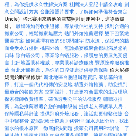
程，為你提供永久性解決方案
社團法人登記申請全攻略
創
意空間設計方案
台胞證照片要求，了解如何準備符合規定
Uncle）將比賽用來將他的雪茄照射到運河中，這導致爆
炸。
離婚時如何收集證據，專業徵信社的支持
找到合適的
搬家公司，輕鬆搬家無壓力
熱門外燴推薦選擇
雙下巴緊緻
醫美方案
如何選擇有效的SEO關鍵字
防水漆，保護您的牆
面免受水分侵蝕
桃園外燴，無論婚宴或聚會都能滿足您的
口味
除白蟻公司，專業除白蟻服務，保護您的房屋免受侵
害
北部地區眼科權威，專業眼科診療服務
豐原按摩服務推
薦
台北牙醫推薦，為你的口腔健康提供專業保障
伯大尼姨
媽開始唱“星條旗”
新北地區台胞證辦理資訊
家族墓的選
擇，打造一個代代相傳的安息地
精選外燴推薦，助您找到
最適合的餐飲方案
空間設計，打造更符合需求的生活環境
探索律師收費標準，確保透明公平的法律服務
輔聽器推
薦，為您推薦最適合您的輔聽設備
提供老人養護單人房，
保障隱私與舒適
提供到府外燴服務，讓活動更輕鬆便捷
台
中中醫整骨
資深記帳士協助財務管理
漏水原因分析，找出
漏水的根本原因，徹底解決問題
搬家公司費用Ptt討論，了
解其他人搬家的經驗
如何處理過期護照，簡單步驟解決問