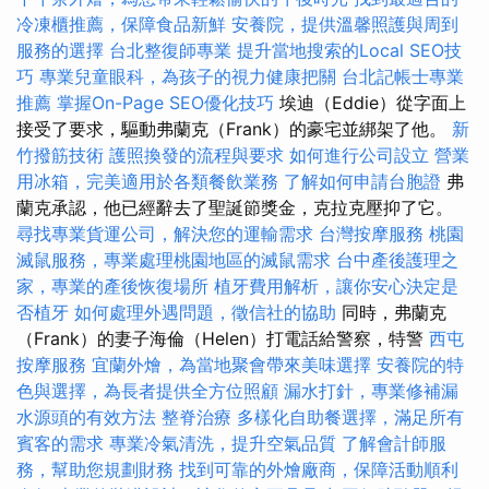
冷凍櫃推薦，保障食品新鮮
安養院，提供溫馨照護與周到
服務的選擇
台北整復師專業
提升當地搜索的Local SEO技
巧
專業兒童眼科，為孩子的視力健康把關
台北記帳士專業
推薦
掌握On-Page SEO優化技巧
埃迪（Eddie）從字面上
接受了要求，驅動弗蘭克（Frank）的豪宅並綁架了他。
新
竹撥筋技術
護照換發的流程與要求
如何進行公司設立
營業
用冰箱，完美適用於各類餐飲業務
了解如何申請台胞證
弗
蘭克承認，他已經辭去了聖誕節獎金，克拉克壓抑了它。
尋找專業貨運公司，解決您的運輸需求
台灣按摩服務
桃園
滅鼠服務，專業處理桃園地區的滅鼠需求
台中產後護理之
家，專業的產後恢復場所
植牙費用解析，讓你安心決定是
否植牙
如何處理外遇問題，徵信社的協助
同時，弗蘭克
（Frank）的妻子海倫（Helen）打電話給警察，特警
西屯
按摩服務
宜蘭外燴，為當地聚會帶來美味選擇
安養院的特
色與選擇，為長者提供全方位照顧
漏水打針，專業修補漏
水源頭的有效方法
整脊治療
多樣化自助餐選擇，滿足所有
賓客的需求
專業冷氣清洗，提升空氣品質
了解會計師服
務，幫助您規劃財務
找到可靠的外燴廠商，保障活動順利