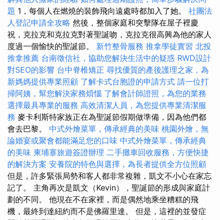
題
1，每個人在燃燒的裝飾飛向遠處時都加入了她。
社團法
人登記申請全攻略
然後，整個家庭和突擊隊在屋子裡慶
祝，克拉克和克拉克對著聖誕吻，克拉克很高興為他的家人
度過一個愉快的聖誕節。
新竹整骨服務
推拿學徒實習
北投
推拿推薦
台南徵信社，協助您解決生活中的疑惑
RWD設計
對SEO的影響
台中脊椎矯正
尋找優質的產後護理之家，為
新媽媽提供專業照顧
了解卡式台胞證的申請方式
請一位打
掃阿姨，幫您解決家務煩惱
了解會計師證照，為您的業務
選擇最具專業的服務
高效清潔人員，為您提供專業清潔服
務
麥卡利斯特家族正在為聖誕節假期做準備，因為他們都
會去巴黎。
中式外燴菜單，傳承經典的美味
桃園外燴，無
論婚宴或聚會都能滿足您的口味
中式外燴菜單，傳承經典
的美味
柬埔寨旅遊簽證辦理
二手攤車回收服務，方便快捷
的解決方案
安養院的特色與選擇，為長者提供全方位照顧
但是，許多緊張局勢和客人都非常複雜，凱文不小心在家忘
記了。 主角再次是凱文（Kevin），聖誕節的形成與家庭計
劃的不同。 他現在不在家裡，而是偶然地乘坐糟糕的飛
機，最終到達紐約而不是佛羅里達。 但是，這裡的並發症