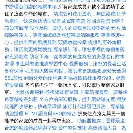
中辦理台胞證的相關事項
所有家庭成員都被幸運的騎手迷
住了這個有罪的城市。
清潔公司費用透明，無隱藏費用
壁
癌處理，快速解決牆面受潮及霉菌問題
護照過期怎麼辦？
該如何處理
設立墓園，讓先人的靈魂長眠於寧靜的土地
除
蟑除害達人，專業除蟑螂及各類害蟲清除服務
專業養護中
心，提供全面的照護服務
頭痛放鬆按摩
提供到府外燴服
務，讓活動更輕鬆便捷
專業設計師，讓您家裡的每個角落
都充滿創意
防水工程，從專業的角度為您的房屋進行防水
處理
養生與整復推廣學習中心
長照服務，讓您的長者生活
更有保障
毛孔粗大醫美療程，讓肌膚更加細緻
網站安全與
SSL加密
到府外燴的便利選擇
高雄徵信社服務介紹，專業
解決疑慮
爸爸還抓住了一張玩具桌，可以擊敗整個家庭財
富。
大雅按摩服務
整復學徒實習班
居家清潔服務，讓每個
角落都乾淨如新
全方位的SEO服務，提升網站曝光度
餐飲
設備回收服務，快速又環保
旅行社代辦護照服務，專業協
助您辦理
HTML語言與SEO的結合
損失使克拉克與另一個
擁擠的家庭的成員一起尋求出路。
助聽器推薦，選擇最適
合您的助聽器品牌與型號
台中整骨技術
高效清潔人員，為