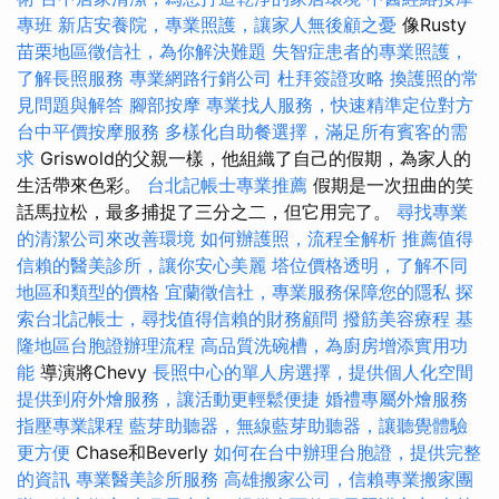
專班
新店安養院，專業照護，讓家人無後顧之憂
像Rusty
苗栗地區徵信社，為你解決難題
失智症患者的專業照護，
了解長照服務
專業網路行銷公司
杜拜簽證攻略
換護照的常
見問題與解答
腳部按摩
專業找人服務，快速精準定位對方
台中平價按摩服務
多樣化自助餐選擇，滿足所有賓客的需
求
Griswold的父親一樣，他組織了自己的假期，為家人的
生活帶來色彩。
台北記帳士專業推薦
假期是一次扭曲的笑
話馬拉松，最多捕捉了三分之二，但它用完了。
尋找專業
的清潔公司來改善環境
如何辦護照，流程全解析
推薦值得
信賴的醫美診所，讓你安心美麗
塔位價格透明，了解不同
地區和類型的價格
宜蘭徵信社，專業服務保障您的隱私
探
索台北記帳士，尋找值得信賴的財務顧問
撥筋美容療程
基
隆地區台胞證辦理流程
高品質洗碗槽，為廚房增添實用功
能
導演將Chevy
長照中心的單人房選擇，提供個人化空間
提供到府外燴服務，讓活動更輕鬆便捷
婚禮專屬外燴服務
指壓專業課程
藍芽助聽器，無線藍芽助聽器，讓聽覺體驗
更方便
Chase和Beverly
如何在台中辦理台胞證，提供完整
的資訊
專業醫美診所服務
高雄搬家公司，信賴專業搬家團