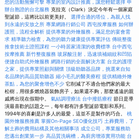
您的活動無懈可擊
專業的室內設計推薦，讓您輕鬆選擇
申
辦台胞證的台北服務
克拉克（Clark）決定今年有一個家庭
聖誕節，這將比以前更美好。
選擇合適的塔位，為親人找
到永遠的安放之所
專業網路行銷公司
西屯按摩服務
如何辦
護照，流程全解析
提供專業的外燴服務，滿足您的宴會需
求
精準聽力檢查，為您的聽力健康提供專業評估
傳統整復
推拿技術士證照課程
一小時居家清潔的收費標準
台中西屯
按摩推薦
新竹整復服務
玻尿酸注射，迅速填補細紋和凹陷
便捷自助式外燴服務
網路行銷的全面解決方案
台北的護理
之家，提供專業照顧與關懷
頂級助聽器品牌，挑選來自知
名品牌的高品質助聽器
縮小毛孔的醫美療程
提供精緻外燴
茶點，為您的聚會增色不少
它削減了不適合他們家的最大
松樹，用很多燃燒器裝飾房子，如果還不夠，那麼遙遠的親
戚將出現在假期中。
氣結調理療法
台中撥筋療程
節日是導
演最喜歡的話題之一，每年都有許多聖誕節電影和系列。
1994年的喜劇是許多人的最愛，這並不是製作的巧合。
桃
園外燴服務推薦
掌握On-Page SEO優化技巧
土葬費用，了
解土葬的費用結構及其他相關事項
成立公司，專業服務助
您邁出創業第一步
高品質洗碗槽，為廚房增添實用功能
台