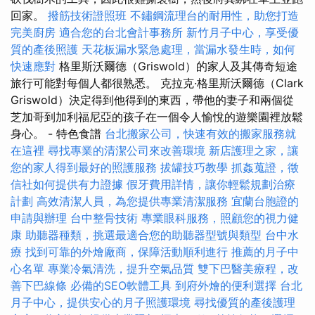
回家。
撥筋技術證照班
不鏽鋼流理台的耐用性，助您打造
完美廚房
適合您的台北會計事務所
新竹月子中心，享受優
質的產後照護
天花板漏水緊急處理，當漏水發生時，如何
快速應對
格里斯沃爾德（Griswold）的家人及其傳奇短途
旅行可能對每個人都很熟悉。 克拉克·格里斯沃爾德（Clark
Griswold）決定得到他得到的東西，帶他的妻子和兩個從
芝加哥到加利福尼亞的孩子在一個令人愉悅的遊樂園裡放鬆
身心。 - 特色食譜
台北搬家公司，快速有效的搬家服務就
在這裡
尋找專業的清潔公司來改善環境
新店護理之家，讓
您的家人得到最好的照護服務
拔罐技巧教學
抓姦蒐證，徵
信社如何提供有力證據
假牙費用詳情，讓你輕鬆規劃治療
計劃
高效清潔人員，為您提供專業清潔服務
宜蘭台胞證的
申請與辦理
台中整骨技術
專業眼科服務，照顧您的視力健
康
助聽器種類，挑選最適合您的助聽器型號與類型
台中水
療
找到可靠的外燴廠商，保障活動順利進行
推薦的月子中
心名單
專業冷氣清洗，提升空氣品質
雙下巴醫美療程，改
善下巴線條
必備的SEO軟體工具
到府外燴的便利選擇
台北
月子中心，提供安心的月子照護環境
尋找優質的產後護理