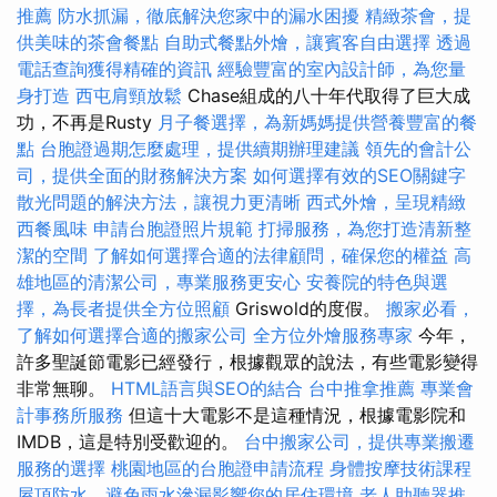
推薦
防水抓漏，徹底解決您家中的漏水困擾
精緻茶會，提
供美味的茶會餐點
自助式餐點外燴，讓賓客自由選擇
透過
電話查詢獲得精確的資訊
經驗豐富的室內設計師，為您量
身打造
西屯肩頸放鬆
Chase組成的八十年代取得了巨大成
功，不再是Rusty
月子餐選擇，為新媽媽提供營養豐富的餐
點
台胞證過期怎麼處理，提供續期辦理建議
領先的會計公
司，提供全面的財務解決方案
如何選擇有效的SEO關鍵字
散光問題的解決方法，讓視力更清晰
西式外燴，呈現精緻
西餐風味
申請台胞證照片規範
打掃服務，為您打造清新整
潔的空間
了解如何選擇合適的法律顧問，確保您的權益
高
雄地區的清潔公司，專業服務更安心
安養院的特色與選
擇，為長者提供全方位照顧
Griswold的度假。
搬家必看，
了解如何選擇合適的搬家公司
全方位外燴服務專家
今年，
許多聖誕節電影已經發行，根據觀眾的說法，有些電影變得
非常無聊。
HTML語言與SEO的結合
台中推拿推薦
專業會
計事務所服務
但這十大電影不是這種情況，根據電影院和
IMDB，這是特別受歡迎的。
台中搬家公司，提供專業搬遷
服務的選擇
桃園地區的台胞證申請流程
身體按摩技術課程
屋頂防水，避免雨水滲漏影響您的居住環境
老人助聽器推