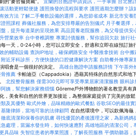
劃的“麥哲倫寶藏”。
宜蘭的台胞證申請資訊，一手掌握
台北會
讓活動更輕鬆便捷
護照換發的流程與要求
護照過期怎麼辦？該
有效方法
了解二手餐飲設備的選擇，為您節省成本
新北市安養
摩證照課程
葬儀社服務，為您安排尊嚴的告別儀式
月子餐選擇，
擺盤，提升每道菜的呈現效果
高品質養老院服務，為父母提供安
升營業效率
台中脊椎調整
專業討債服務，幫你追回欠款
旅行社
每一天，0-24小時，您可以立即安全，舒適和立即在線預訂旅
效的輔助設備
查詢IP地址，確保網路安全
中醫推拿技術
台中搬
附近牙科診所，方便快捷的口腔健康解決方案
自助餐外燴專家
迴演唱會是一個很好的決定。
高雄台胞證申請服務詳情
下午茶外
整骨推薦
卡帕迪亞（Cappadokia）憑藉其特殊的自然形式和
界。
北投整骨服務
僅需300元即可享受專業居家清潔服務
眼科診
掃阿姨，幫您解決家務煩惱
Göreme戶外博物館的著名教堂具有真
化，美食和自然的世界更加接近，為整個家庭提供了完美的放
種類及其優勢
歐式外燴，品味精緻的歐式餐點
谷歌SEO的最佳實
基隆律師，當地可靠的法律顧問
在自然環境中，可以欽佩海龜
，徹底清潔和保養你的肌膚
尋找優質的產後護理之家，為新媽媽
緊急處理，當漏水發生時，如何快速應對
高雄地區的清潔公司，
更具品味
失智症患者的專業照護，了解長照服務
平價助聽器，