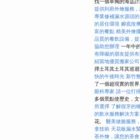
找一個單獨的海盜計
提供到府外燴服務，
專業修補漏水源頭的
的居住環境
腳底按
富的餐點
精美外燴
品質的餐飲設備，提
協助您辦理
一年中的
有障礙的朋友提供有
紹當地優質搬家公司
擇土耳其土耳其巡
快的午後時光
新竹
了一個超現實的世
眼科專家
請一位打
多個景點使歷史，文
所選擇
了解假牙的
的飲水服務解決方案
花。
醫美做臉服務
拿技術
天花板漏水
茶外燴，讓您的茶會