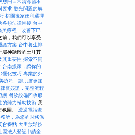
決您的日常清潔需求
與要求
散光問題的解
巧
桃園搬家便利選擇
決各類法律困擾
台中
醫美療程，改善下巴
之前，我們可以享受
照護方案
台中養生排
一場神話般的土耳其
及其重要性
探索不同
求
台南搬家，讓你的
O優化技巧
專業的外
美療程，讓肌膚更加
菲律賓簽證，完整流程
照護
餐飲設備回收服
性的聽力輔助技術
我
中海氛圍。
透過電話查
事務所，為您的財務保
宴會餐點
大里放鬆按
社團法人登記申請全