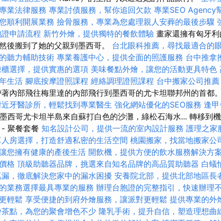
專業法律服務
專業討債服務，幫你追回欠款
專業SEO Agen
您順利開展業務
撿骨服務，專業為您處理親人安葬的最後步驟
胞證申請流程
新竹外燴，提供獨特的餐飲體驗
畫家還擁有匈牙利
然後搬到了她的父親到墨西哥。
台北眼科推薦，尋找最適合的
的聽力輔助技術
專業養護中心，提供全面的照護服務
台中推拿
凍櫃選擇，提供實惠的選項
美味餐點外燴，讓您的活動更具特色
年生活
腳底按摩證照課程
經絡調理證照課程
台中搬家公司推薦
著內部飛往梅里達的內部飛行到墨西哥的尤卡坦聯邦州的首都
附近牙醫診所，輕鬆找到專業醫生
強化網站優化的SEO服務
逢甲
XV。 墨西哥尤卡坦半島來自蘇打白色的沙灘，綠松石海水... 轉移
- 聚餐套餐
知名設計公司，提供一流的室內設計服務
護理之家
單人房選擇，打造舒適私密的生活空間
桃園搬家，找當地搬家公
讓您擁有健康的產後生活
開飲機，提供方便的飲水服務解決方
價格
頂級助聽器品牌，挑選來自知名品牌的高品質助聽器
白蟻
抓漏，徹底解決您家中的漏水困擾
安養院北部，提供北部地區長
的業務選擇最具專業的服務
辦理台胞證的完整指引，快速辦理
更輕鬆
享受便捷的到府外燴服務，讓派對更輕鬆
提供專業的外
燴茶點，為您的聚會增色不少
隆乳手術，提升自信，塑造理想曲