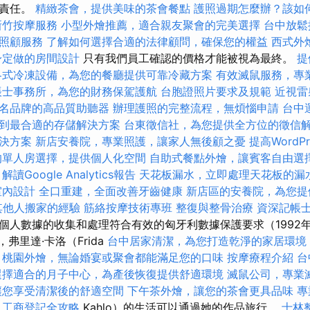
擔責任。
精緻茶會，提供美味的茶會餐點
護照過期怎麼辦？該如
新竹按摩服務
小型外燴推薦，適合親友聚會的完美選擇
台中放
照顧服務
了解如何選擇合適的法律顧問，確保您的權益
西式外
身定做的房間設計
只有我們員工確認的價格才能被視為最終。
提
各式冷凍設備，為您的餐廳提供可靠冷藏方案
有效滅鼠服務，專
帳士事務所，為您的財務保駕護航
台胞證照片要求及規範
近視雷
名品牌的高品質助聽器
辦理護照的完整流程，無煩惱申請
台中
到最合適的存儲解決方案
台東徵信社，為您提供全方位的徵信
決方案
新店安養院，專業照護，讓家人無後顧之憂
提高WordPr
的單人房選擇，提供個人化空間
自助式餐點外燴，讓賓客自由選
解讀Google Analytics報告
天花板漏水，立即處理天花板的漏
室內設計
全口重建，全面改善牙齒健康
新店區的安養院，為您提
其他人搬家的經驗
筋絡按摩技術專班
整復與整骨治療
資深記帳
人數據的收集和處理符合有效的匈牙利數據保護要求（1992年的L
館，弗里達·卡洛（Frida
台中居家清潔，為您打造乾淨的家居環境
桃園外燴，無論婚宴或聚會都能滿足您的口味
按摩療程介紹
台
選擇適合的月子中心，為產後恢復提供舒適環境
滅鼠公司，專業
讓您享受清潔後的舒適空間
下午茶外燴，讓您的茶會更具品味
專
工商登記全攻略
Kahlo）的生活可以通過她的作品旅行。
士林