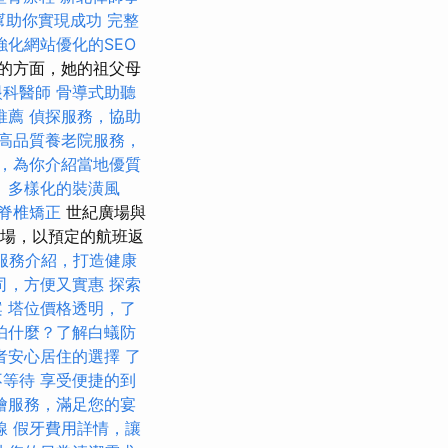
cy幫助你實現成功
完整
強化網站優化的SEO
的方面，她的祖父母
眼科醫師
骨導式助聽
推薦
偵探服務，協助
高品質養老院服務，
，為你介紹當地優質
。
多樣化的裝潢風
脊椎矯正
世紀廣場與
到機場，以預定的航班返
服務介紹，打造健康
司，方便又實惠
探索
案
塔位價格透明，了
怕什麼？了解白蟻防
者安心居住的選擇
了
不等待
享受便捷的到
燴服務，滿足您的宴
線
假牙費用詳情，讓