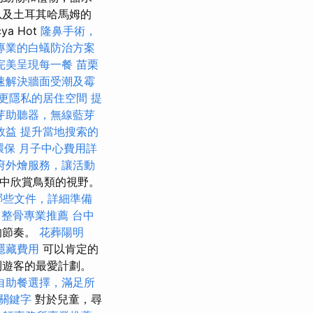
以及土耳其哈馬姆的
a Hot
隆鼻手術，
專業的白蟻防治方案
完美呈現每一餐
苗栗
速解決牆面受潮及霉
更隱私的居住空間
提
芽助聽器，無線藍芽
效益
提升當地搜索的
環保
月子中心費用詳
府外燴服務，讓活動
觀中欣賞鳥類的視野。
哪些文件，詳細準備
中整骨專業推薦
台中
的節奏。
花葬陽明
隱藏費用
可以肯定的
利遊客的最愛計劃。
自助餐選擇，滿足所
O關鍵字
對於兒童，尋