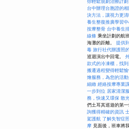
你輕鬆規劃治療計劃
台中辦理台胞證的相
決方法，讓視力更清
養生整復推廣學習中
按摩整骨
台中養生
線條
乘坐計劃的航班
海灘的距離。
提供
毒
旅行社代辦護照
巡迴演出中回電。
款式的冷凍櫃，找到
搬遷過程變得輕鬆愉
燴服務，為您的活動
細緻
經絡按摩專業
一步到位
居家清潔
務，快速又環保
散
們土耳其巡遊的第一
詢獲得精確的資訊
駕護航
了解失智症
摩
見面後，班車將