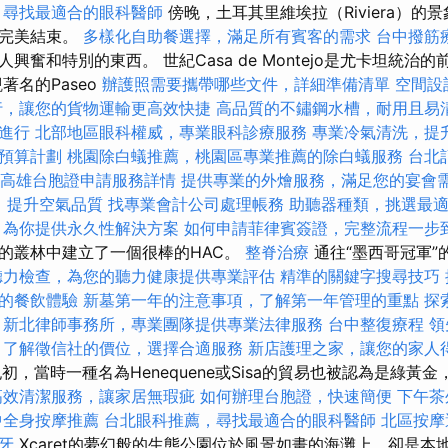
，尋找最適合的眼科醫師
傍晚，土耳其里維埃拉（Riviera）的
的完美結束。
多樣化自助餐選擇，滿足所有賓客的需求
台中撥筋
興奮和特別的東西。 世紀Casa de Montejo是尤卡坦統治
著名的Paseo
辦護照需要攜帶哪些文件，詳細準備清單
空間設
行，讓您的貨物運輸更高效快捷
高品質的不鏽鋼水槽，耐用且易
進行
北部地區眼科權威，專業眼科診療服務
專業冷氣清洗，提
預算計劃
桃園除白蟻推薦，桃園區專業推薦的除白蟻服務
台北
高雄台胞證申請服務詳情
提供專業的外燴服務，滿足您的宴會
，提升空氣品質
找專業會計公司處理帳務
助聽器種類，挑選最
，為你提供永久性解決方案
如何申請菲律賓簽證，完整流程一步
的叢林中建立了一個很棒的HAC。
整脊治療
通往“墨西哥冠軍”
聽力檢查，為您的聽力健康提供專業評估
精準的關鍵字搜尋技巧
的餐飲體驗
新墓第一年的注意事項，了解第一年管理的重點
探
新北律師事務所，專業團隊提供專業法律服務
台中整復療程
領
了解徵信社的價位，選擇合適服務
新店護理之家，讓您的家人
初，當時一種名為Henequene或Sisa的貿易也被認為是綠黃
高效清潔服務，讓家居無瑕疵
如何辦理台胞證，快速簡便
下午茶
中全身按摩推薦
台北眼科推薦，尋找最適合的眼科醫師
北區按
牙
Xcaret的夢幻般的生態公園位於風景如畫的海灘上，卻是本