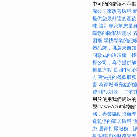
中可能的錯誤不承
潔公司來改善環境
提供您最舒適的產後
味
設計專家幫您量
障您的隱私與需求
困擾
尋找專業的記
器品牌，挑選來自知
同款式的冷凍櫃，找
探公司，為你提供解
推拿療程
長照中心
方便快捷的餐飲服務
害
為家增添亮點的
費用Ptt討論，了解
用於使用我們網站的個
觀Casa-Azul博物
務，專業協助您辦理
造乾淨的家居環境
患
居家打掃服務，
提供精準的財務管理