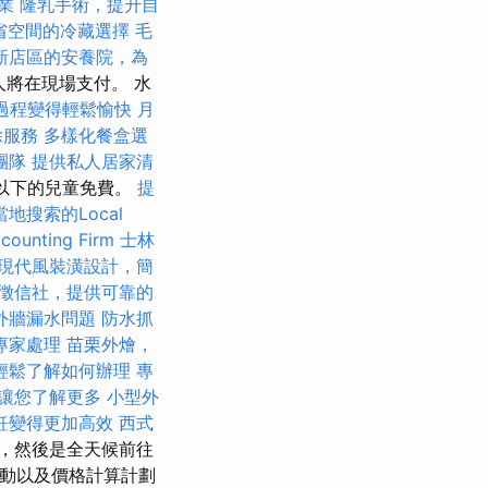
業
隆乳手術，提升自
省空間的冷藏選擇
毛
新店區的安養院，為
人將在現場支付。 水
過程變得輕鬆愉快
月
除服務
多樣化餐盒選
團隊
提供私人居家清
米以下的兒童免費。
提
地搜索的Local
unting Firm
士林
現代風裝潢設計，簡
徵信社，提供可靠的
外牆漏水問題
防水抓
專家處理
苗栗外燴，
輕鬆了解如何辦理
專
讓您了解更多
小型外
飪變得更加高效
西式
，然後是全天候前往
銷活動以及價格計算計劃