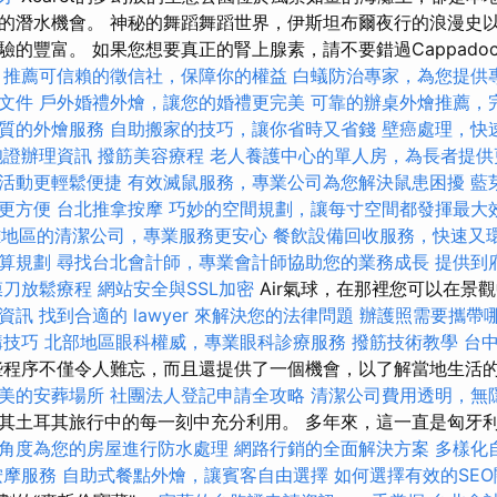
的潛水機會。 神秘的舞蹈舞蹈世界，伊斯坦布爾夜行的浪漫史
的豐富。 如果您想要真正的腎上腺素，請不要錯過Cappadocy
推薦可信賴的徵信社，保障你的權益
白蟻防治專家，為您提供
文件
戶外婚禮外燴，讓您的婚禮更完美
可靠的辦桌外燴推薦，
質的外燴服務
自助搬家的技巧，讓你省時又省錢
壁癌處理，快
胞證辦理資訊
撥筋美容療程
老人養護中心的單人房，為長者提供
活動更輕鬆便捷
有效滅鼠服務，專業公司為您解決鼠患困擾
藍
更方便
台北推拿按摩
巧妙的空間規劃，讓每寸空間都發揮最大
雄地區的清潔公司，專業服務更安心
餐飲設備回收服務，快速又
算規劃
尋找台北會計師，專業會計師協助您的業務成長
提供到
膜刀放鬆療程
網站安全與SSL加密
Air氣球，在那裡您可以在景
資訊
找到合適的 lawyer 來解決您的法律問題
辦護照需要攜帶
購技巧
北部地區眼科權威，專業眼科診療服務
撥筋技術教學
台
些程序不僅令人難忘，而且還提供了一個機會，以了解當地生活
美的安葬場所
社團法人登記申請全攻略
清潔公司費用透明，無
其土耳其旅行中的每一刻中充分利用。 多年來，這一直是匈牙
角度為您的房屋進行防水處理
網路行銷的全面解決方案
多樣化
按摩服務
自助式餐點外燴，讓賓客自由選擇
如何選擇有效的SE