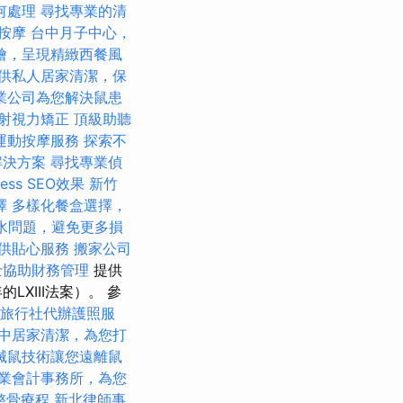
何處理
尋找專業的清
鬆按摩
台中月子中心，
燴，呈現精緻西餐風
供私人居家清潔，保
業公司為您解決鼠患
射視力矯正
頂級助聽
運動按摩服務
探索不
解決方案
尋找專業偵
ess SEO效果
新竹
擇
多樣化餐盒選擇，
水問題，避免更多損
供貼心服務
搬家公司
士協助財務管理
提供
XIII法案）。 參
旅行社代辦護照服
中居家清潔，為您打
滅鼠技術讓您遠離鼠
業會計事務所，為您
整骨療程
新北律師事