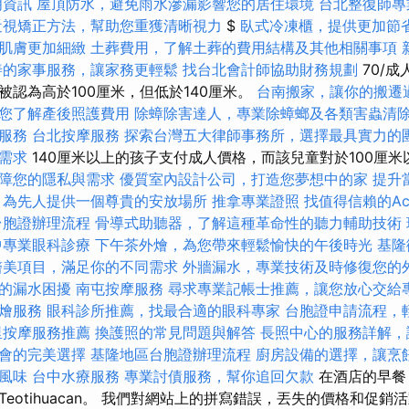
明資訊
屋頂防水，避免雨水滲漏影響您的居住環境
台北整復師專
近視矯正方法，幫助您重獲清晰視力
$
臥式冷凍櫃，提供更加節
肌膚更加細緻
土葬費用，了解土葬的費用結構及其他相關事項
善的家事服務，讓家務更輕鬆
找台北會計師協助財務規劃
70/成
被認為高於100厘米，但低於140厘米。
台南搬家，讓你的搬遷
您了解產後照護費用
除蟑除害達人，專業除蟑螂及各類害蟲清
服務
台北按摩服務
探索台灣五大律師事務所，選擇最具實力的
需求
140厘米以上的孩子支付成人價格，而該兒童對於100厘
障您的隱私與需求
優質室內設計公司，打造您夢想中的家
提升當
，為先人提供一個尊貴的安放場所
推拿專業證照
找值得信賴的Acco
台胞證辦理流程
骨導式助聽器，了解這種革命性的聽力輔助技術
中專業眼科診療
下午茶外燴，為您帶來輕鬆愉快的午後時光
基隆
醫美項目，滿足你的不同需求
外牆漏水，專業技術及時修復您的
的漏水困擾
南屯按摩服務
尋求專業記帳士推薦，讓您放心交給
燴服務
眼科診所推薦，找最合適的眼科專家
台胞證申請流程，
里按摩服務推薦
換護照的常見問題與解答
長照中心的服務詳解，
會的完美選擇
基隆地區台胞證辦理流程
廚房設備的選擇，讓烹
風味
台中水療服務
專業討債服務，幫你追回欠款
在酒店的早餐
eotihuacan。 我們對網站上的拼寫錯誤，丟失的價格和促