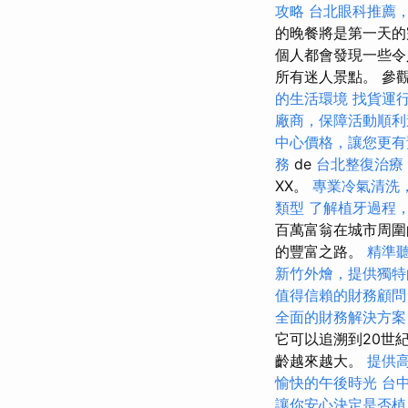
攻略
台北眼科推薦
的晚餐將是第一天
個人都會發現一些令人
所有迷人景點。 參觀
的生活環境
找貨運
廠商，保障活動順利
中心價格，讓您更有
務
de
台北整復治療
XX。
專業冷氣清洗
類型
了解植牙過程
百萬富翁在城市周圍
的豐富之路。
精準
新竹外燴，提供獨特
值得信賴的財務顧問
全面的財務解決方案
它可以追溯到20世紀
齡越來越大。
提供
愉快的午後時光
台
讓你安心決定是否植