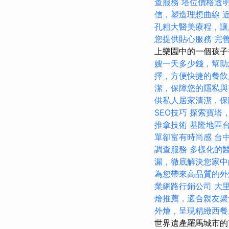
查服務
塔位價格透
信，塑造理想曲線
孔粗大醫美療程，讓
您提供貼心服務
完
上樂園中的一個孩子
嫂一天多少錢，幫助
擇，方便快捷的餐飲
潔，保障您的隱私與
供私人居家清潔，保
SEO技巧
探索寶塔
推拿技術
基隆地區
單卻富有時尚感
台
調查服務
多樣化的
漏，徹底解決您家中
為您帶來高品質的外
業網路行銷公司
大
燴推薦，適合親友聚
外燴，呈現精緻西餐
世界遺產羅馬城市的T