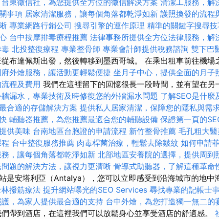
台東徵信社，為您提供全方位的徵信解決方案
清潔工服務，解
關事項
居家清潔服務，讓每個角落都乾淨如新
護照換發的流程
晰
專業網路行銷公司
搜尋引擎的運作原理
精準的關鍵字搜尋技
心
台中按摩排毒療程推薦
法律事務所提供全方位法律服務，解
排毒
北投整復療程
專業整骨師
專業會計師提供稅務諮詢
雙下巴
從布達佩斯出發，然後轉移到墨西哥城。 在乘出租車前往機場
到府外燴服務，讓活動更輕鬆便捷
坐月子中心，提供全面的月子
的流程及費用
我們在這裡留下的回憶很長一段時間，並有望在另
外牆漏水，專業技術及時修復您的外牆漏水問題
了解SEO是什麼
最合適的存儲解決方案
提供私人居家清潔，保障您的隱私與需
快
輔聽器推薦，為您推薦最適合您的輔聽設備
保證第一頁的SE
提供美味
台南地區台胞證的申請流程
新竹整骨推薦
毛孔粗大醫
課程
台中整復服務推薦
肉毒桿菌治療，輕鬆去除皺紋
如何申請
服務，讓每個角落都乾淨如新
北部地區安養院的選擇，提供周到
光問題的解決方法，讓視力更清晰
骨導式助聽器，了解這種革命
站是安塔利亞（Antalya），您可以立即感受到沿海城市的地
士林撥筋療法
提升網站曝光的SEO Services
尋找專業的記帳士
照護，為家人提供最合適的支持
台中外燴，為您打造獨一無二的
我們帶到酒店，在這裡我們可以放鬆身心並享受酒店的舒適感。