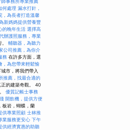
計師事務所專業推薦
如何處理
漏水打針，
院，為長者打造溫馨
為新媽媽提供營養豐
心的晚年生活
選擇高
代辦護照服務，專業
行。
輔聽器，為聽力
家公司推薦，為你介
服務
在許多方面，選
燴，為您帶來輕鬆愉
地下城市，將我們帶入
所推薦，找最合適的
正的建築奇觀。 40
鬆。
優質記帳士事務
踐
開飲機，提供方便
，板岩，蝴蝶，蘭
提供專業照顧
士林推
專業服務更安心
下午
提供經濟實惠的助聽