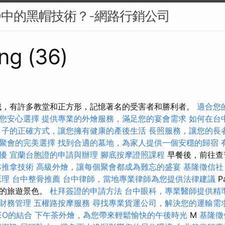
O中的黑帽技術？-網路行銷公司
ng (36)
城，有許多教堂和正方形，記憶著名的受害者和勝利者。
適合您
您安心選擇
提供專業的外燴服務，滿足您的宴會需求
如何在台
月子的正確方式，讓您擁有健康的產後生活
長照服務，讓您的長
聚會的完美選擇
找到合適的墓地，為家人提供一個安穩的歸宿
擾
宜蘭台胞證的申請與辦理
腳底按摩證照課程
早餐後，前往查
林推拿技術
高級外燴，讓每個聚會都成為難忘的盛宴
基隆徵信社
原理
台中整骨推薦
台中律師，當地專業律師為您提供法律建議
P
選的旅遊景色。
杜拜簽證的申請方法
台中眼科，專業醫師提供精
財務管理
五權路按摩服務
尋找專業貨運公司，解決您的運輸需
EO的結合
下午茶外燴，為您帶來輕鬆愉快的午後時光
M
基隆徵