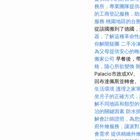
務所，專業團隊提供
的工商登記服務，助
服務
桃園地區的台
從該國搬到了德國，
器，了解這種革命性
你解開疑團
二手冷
為父母提供安心的晚
搬家公司
早餐後，帶
格，隨心所欲變換
Palacio市政或
回布達佩斯並轉會。 
生活環境
護理之家
坐月子的正確方式，
解不同地區和類型的
治的關鍵因素
防水
解會計師證照，為您
府外燴服務，讓派對
會需求
提供精緻外