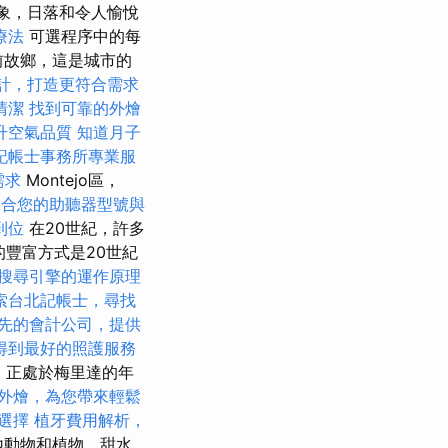
景象，日落和令人愉悅
療法
可選程序中的每
的前故鄉，這是城市的
計，打造更符合需求
清潔
找到可靠的外燴
升空氣品質
知道月子
記帳士事務所專業服
需求
Montejo區，
適合您的助聽器型號與
到位
在20世紀，許多
的豐富方式是20世紀
搜尋引擎的運作原理
索台北記帳士，尋找
先的會計公司，提供
得到最好的照護服務
金，正處於梅里達的年
外燴，為您帶來輕鬆
摩選擇
植牙費用解析，
地動物和植物，甜水