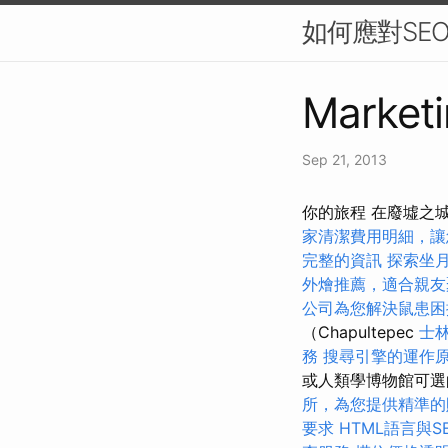
如何應對SE
Marketi
Sep 21, 2013
你的旅程 在廢墟之
家清潔費用明細，讓
完整的資訊
探索坐
外燴推薦，適合親友
公司為您解決鼠患困
（Chapultepec
士
務
搜尋引擎的運作
或人類學博物館可
所，為您提供精準的
要求
HTML語言與S