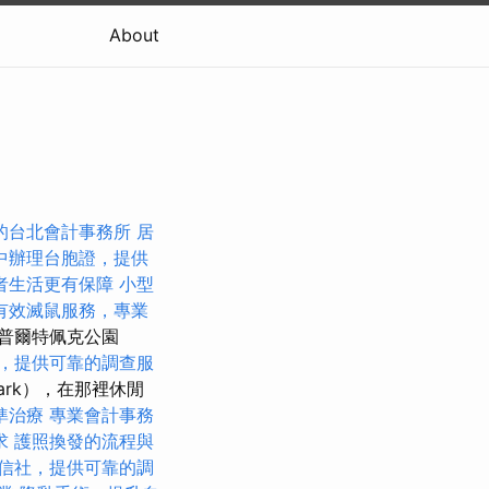
About
的台北會計事務所
居
中辦理台胞證，提供
者生活更有保障
小型
有效滅鼠服務，專業
普爾特佩克公園
，提供可靠的調查服
ark），在那裡休閒
準治療
專業會計事務
求
護照換發的流程與
信社，提供可靠的調