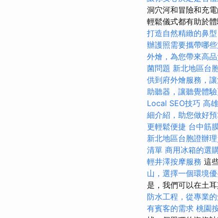
洞穴河和冒險和充電
輕鬆儀式都有助於體驗
打造自然精緻的鼻型
辦護照需要攜帶哪些
外燴，為您帶來高品
菌問題
新北地區台
供到府外燴服務，讓
助聽器，讓聽覺體驗
Local SEO技巧
高
細介紹，助您做好預
更輕鬆便捷
台中筋
新北地區台胞證辦理
清單
商用冰箱的選
輕井澤按摩服務
這
山，選擇一個環境優
是，我們可以在土耳
防水工程，從專業的
有賓客的需求
桃園