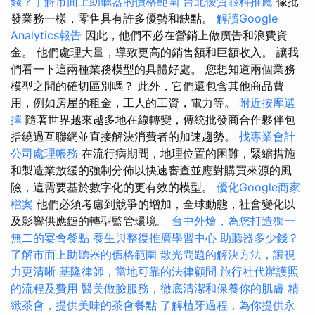
錢？了解市面上助聽器的價格範圍
台北優質眼科推薦
像批
發業務一樣，零售具有許多優勢和缺點。
解讀Google
Analytics報告
因此，他們不必在營銷上做廣告和浪費資
金。 他們處理大量，導致更高的銷售額和巨額收入。 讓我
們看一下這兩種業務模型的具體好處。 您想知道兩個業務
模型之間的確切區別嗎？ 此外，它們還包含其他商品費
用，例如房屋的租金，工人的工資，電力等。
附近按摩選
擇
隨著世界越來越多地在線轉變，傳統批發商合作夥伴包
括繞過互聯網並直接解決消費者的加速趨勢。
找專業會計
公司處理帳務
在流行病期間，地理位置的困難，緊縮措施
和製造業放緩的強制分佈以快速審查並應對購買來源的風
險，這需要基於數字化的更有效的模型。
優化Google商家
檔案
他們必須考慮到競爭的增加，全球動態，社會變化以
及影響供應鏈的轉型監管環境。
台中外燴，為您打造獨一
無二的宴會餐點
養生與整復推廣學習中心
助聽器多少錢？
了解市面上助聽器的價格範圍
散光問題的解決方法，讓視
力更清晰
基隆律師，當地可靠的法律顧問
旅行社代辦護照
的流程及費用
醫美做臉服務，徹底清潔和保養你的肌膚
精
緻茶會，提供美味的茶會餐點
了解植牙過程，為你提供永