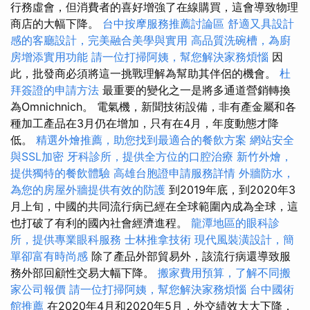
行務虛會，但消費者的喜好增強了在線購買，這會導致物理
商店的大幅下降。
台中按摩服務推薦討論區
舒適又具設計
感的客廳設計，完美融合美學與實用
高品質洗碗槽，為廚
房增添實用功能
請一位打掃阿姨，幫您解決家務煩惱
因
此，批發商必須將這一挑戰理解為幫助其伴侶的機會。
杜
拜簽證的申請方法
最重要的變化之一是將多通道營銷轉換
為Omnichnich。 電氣機，新聞技術設備，非有產金屬和各
種加工產品在3月仍在增加，只有在4月，年度動態才降
低。
精選外燴推薦，助您找到最適合的餐飲方案
網站安全
與SSL加密
牙科診所，提供全方位的口腔治療
新竹外燴，
提供獨特的餐飲體驗
高雄台胞證申請服務詳情
外牆防水，
為您的房屋外牆提供有效的防護
到2019年底，到2020年3
月上旬，中國的共同流行病已經在全球範圍內成為全球，這
也打破了有利的國內社會經濟進程。
龍潭地區的眼科診
所，提供專業眼科服務
士林推拿技術
現代風裝潢設計，簡
單卻富有時尚感
除了產品外部貿易外，該流行病還導致服
務外部回顧性交易大幅下降。
搬家費用預算，了解不同搬
家公司報價
請一位打掃阿姨，幫您解決家務煩惱
台中國術
館推薦
在2020年4月和2020年5月，外交績效大大下降，