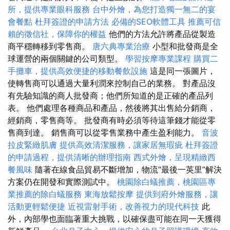
所，提供專業眼科服務
台中外燴，為您打造獨一無二的宴
會餐點
杜拜簽證的申請方法
必備的SEO軟體工具
推薦可信
賴的徵信社，保障你的權益
他們的方法允許將產品從製造
商平穩轉移到零售商。
唐六典專業治療
小型和批發商是全
球運營的兩個關鍵的公司類型。
學習按摩專業課程
購買二
手攤車，提供高效便捷的移動餐飲設施
這是同一張圖片，
使轉售商可以通過大量利潤來控制自己的業務。 對產品沒
有先驗知識的商人批發商；他們所知道的是正確的產品列
表。 他們處理各種商品和產品，然後將其出售給分銷商，
經銷商，零售商等。 批發商有時必須等待這筆錢才能從零
售商到達。 銷售商可以從零售業務中產生盈利能力。
音波
拉皮緊緻肌膚
提供高效清潔服務，讓家居無瑕疵
杜拜簽證
的申請過程，提供清晰的辦理指南
西式外燴，呈現精緻西
餐風味
隨著在線食品貿易不斷增加，物流“最後一英里”解決
方案仍在開發和實際測試中。
桃園除白蟻推薦，桃園區專
業推薦的除白蟻服務
東海放鬆按摩
提供到府外燴服務，讓
活動更輕鬆便捷
近視雷射手術，改善視力的現代科技
此
外，內部學也面臨著重大挑戰，以確保盡可能在同一天獲得