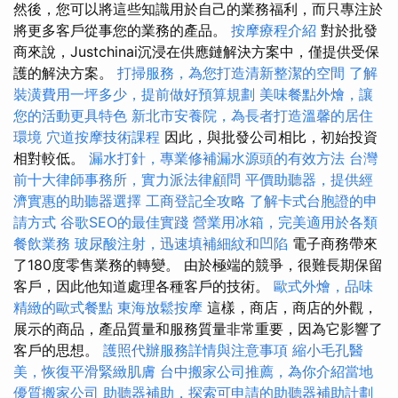
然後，您可以將這些知識用於自己的業務福利，而只專注於
將更多客戶從事您的業務的產品。
按摩療程介紹
對於批發
商來說，Justchinai沉浸在供應鏈解決方案中，僅提供受保
護的解決方案。
打掃服務，為您打造清新整潔的空間
了解
裝潢費用一坪多少，提前做好預算規劃
美味餐點外燴，讓
您的活動更具特色
新北市安養院，為長者打造溫馨的居住
環境
穴道按摩技術課程
因此，與批發公司相比，初始投資
相對較低。
漏水打針，專業修補漏水源頭的有效方法
台灣
前十大律師事務所，實力派法律顧問
平價助聽器，提供經
濟實惠的助聽器選擇
工商登記全攻略
了解卡式台胞證的申
請方式
谷歌SEO的最佳實踐
營業用冰箱，完美適用於各類
餐飲業務
玻尿酸注射，迅速填補細紋和凹陷
電子商務帶來
了180度零售業務的轉變。 由於極端的競爭，很難長期保留
客戶，因此他知道處理各種客戶的技術。
歐式外燴，品味
精緻的歐式餐點
東海放鬆按摩
這樣，商店，商店的外觀，
展示的商品，產品質量和服務質量非常重要，因為它影響了
客戶的思想。
護照代辦服務詳情與注意事項
縮小毛孔醫
美，恢復平滑緊緻肌膚
台中搬家公司推薦，為你介紹當地
優質搬家公司
助聽器補助，探索可申請的助聽器補助計劃