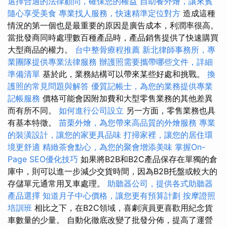
選擇合適的法律顧問，確保您的權益
自助餐外燴，讓來賓
隨心享受美食
專業找人服務，快速精準定位對方
造成這種
情況的第一個也是最重要的原因是廣告成本，利潤率很高。
當批發商同時處理數百種產品時，產品銷售提供了快速購買
大型商品的權力。
台中整骨療程推薦
新北律師事務所，專
業團隊提供專業法律服務
辦護照需要攜帶哪些文件，詳細
準備清單
基於此，業務結構可以帶來某些好處和挑戰。
換
護照的常見問題與解答
優質記帳士，為您的業務提供專業
記帳服務
價格可能會因附加費和大型零售業務的其他差異
而有所不同。
如何進行公司設立
另一方面，零售業務也具
有基本特徵。
苗栗外燴，為您帶來高品質的外燴服務
專業
的裝潢設計，讓您的家更具品味
打掃家裡，讓您的居住環
境更舒適
精緻茶會點心，為您的聚會增添美味
掌握On-
Page SEO優化技巧
如果將B2B和B2C產品保存在單獨的倉
庫中，則可以進一步減少交貨時間，因為B2B托盤或較大的
存儲單元通常用叉車處理。
助聽器公司，提供各式助聽器
產品選擇
知道月子中心價格，讓您更有預算計劃
按摩證照
培訓班
相比之下，在B2C領域，喜劇演員更喜歡用紀念貨
車數量的少量。 自動化徹底改變了批發分佈，提高了運營