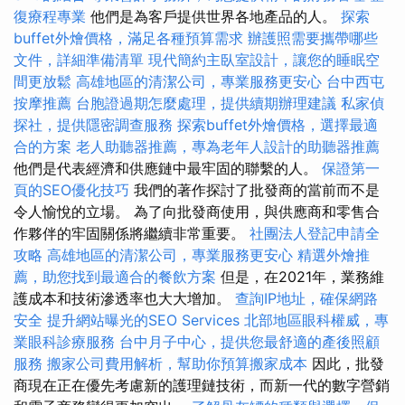
復療程專業
他們是為客戶提供世界各地產品的人。
探索
buffet外燴價格，滿足各種預算需求
辦護照需要攜帶哪些
文件，詳細準備清單
現代簡約主臥室設計，讓您的睡眠空
間更放鬆
高雄地區的清潔公司，專業服務更安心
台中西屯
按摩推薦
台胞證過期怎麼處理，提供續期辦理建議
私家偵
探社，提供隱密調查服務
探索buffet外燴價格，選擇最適
合的方案
老人助聽器推薦，專為老年人設計的助聽器推薦
他們是代表經濟和供應鏈中最牢固的聯繫的人。
保證第一
頁的SEO優化技巧
我們的著作探討了批發商的當前而不是
令人愉悅的立場。 為了向批發商使用，與供應商和零售合
作夥伴的牢固關係將繼續非常重要。
社團法人登記申請全
攻略
高雄地區的清潔公司，專業服務更安心
精選外燴推
薦，助您找到最適合的餐飲方案
但是，在2021年，業務維
護成本和技術滲透率也大大增加。
查詢IP地址，確保網路
安全
提升網站曝光的SEO Services
北部地區眼科權威，專
業眼科診療服務
台中月子中心，提供您最舒適的產後照顧
服務
搬家公司費用解析，幫助你預算搬家成本
因此，批發
商現在正在優先考慮新的護理鏈技術，而新一代的數字營銷