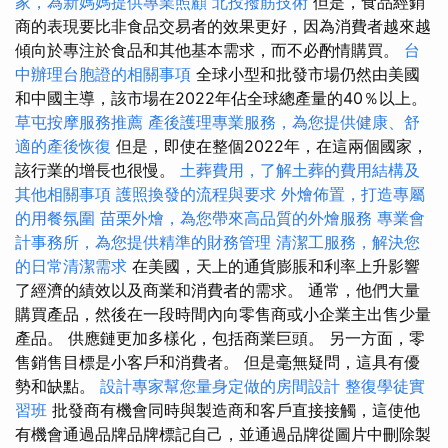
家，為新媽媽提供專業照顧
北投撥筋技術
但是，食品經銷
商的表現要比非食品交易者的效果更好，因為消費者越來越
傾向於專注於食品和其他基本需求，而不必酌情購買。
台
中辦理台胞證的相關事項
全球小型和批發市場仍然由美國
和中國主導，該市場在2022年佔全球總產量的40％以上。
草屯按摩服務推薦
產後護理專業服務，為您提供健康、舒
適的產後恢復
但是，即使在整個2022年，在這兩個國家，
該行業的增長也很慢。
土葬費用，了解土葬的費用結構及
其他相關事項
護照換發的流程與要求
外燴佈置，打造專屬
的用餐氛圍
苗栗外燴，為您帶來高品質的外燴服務
專業會
計事務所，為您提供精準的財務管理
清潔工服務，解決您
的日常清潔需求
在美國，天上的通貨膨脹和利率上升影響
了經濟的績效以及商業和消費者的需求。 通常，他們大量
購買產品，然後在一段時間內向零售商或小企業主出售少量
產品。 供應鏈更加多樣化，包括商業巨頭。 另一方面，零
售銷售目標是小客戶和消費者。 但是毫無疑問，這具有優
勢和缺點。
設計專家幫您量身定做的房間設計
整復學徒實
習班
批發商有機會同時與製造商和客戶直接接觸，這使他
有機會通過品牌品牌標記自己，並通過品牌從圖片中刪除製