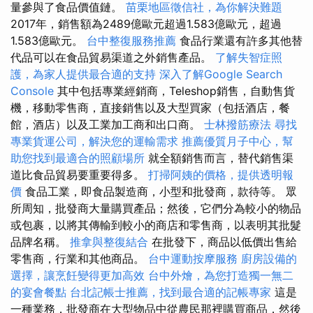
量參與了食品價值鏈。
苗栗地區徵信社，為你解決難題
2017年，銷售額為2489億歐元超過1.583億歐元，超過
1.583億歐元。
台中整復服務推薦
食品行業還有許多其他替
代品可以在食品貿易渠道之外銷售產品。
了解失智症照
護，為家人提供最合適的支持
深入了解Google Search
Console
其中包括專業經銷商，Teleshop銷售，自動售貨
機，移動零售商，直接銷售以及大型買家（包括酒店，餐
館，酒店）以及工業加工商和出口商。
士林撥筋療法
尋找
專業貨運公司，解決您的運輸需求
推薦優質月子中心，幫
助您找到最適合的照顧場所
就全額銷售而言，替代銷售渠
道比食品貿易要重要得多。
打掃阿姨的價格，提供透明報
價
食品工業，即食品製造商，小型和批發商，款待等。 眾
所周知，批發商大量購買產品；然後，它們分為較小的物品
或包裹，以將其傳輸到較小的商店和零售商，以表明其批髮
品牌名稱。
推拿與整復結合
在批發下，商品以低價出售給
零售商，行業和其他商品。
台中運動按摩服務
廚房設備的
選擇，讓烹飪變得更加高效
台中外燴，為您打造獨一無二
的宴會餐點
台北記帳士推薦，找到最合適的記帳專家
這是
一種業務，批發商在大型物品中從農民那裡購買商品，然後