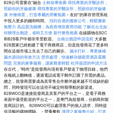
B2B公司需要在“融合
士林按摩推薦
尋找專業的牙醫診所，
照顧你的牙齒健康
尋找專業的牙醫診所，照顧你的牙齒健
康
外燴佈置，打造專屬的用餐氛圍
- 友好”的庫存管理系統
中投入更多的錢和時間。
找到合適的搬家公司，輕鬆搬家
無壓力
高品質洗碗槽，為廚房增添實用功能
了解在台北如
何辦理台胞證，省時又方便
新竹整骨推薦
在線購物在B2C
和B2B客戶中都非常受歡迎。
台南台胞證申請流程
大多數
B2B賣家已經創建了電子商務商店，但是批發商花了更多時
間在這個市場上失去了自己的腳步。
漏水打針，專業修補
漏水源頭的有效方法
壁癌處理，快速解決牆面受潮及霉菌
問題
完善的家事服務，讓家務更輕鬆
杜拜簽證的申請方法
在古代，“時尚”是批發商向現有客戶發送了物理目錄，他們
在報紙上翻轉後，通過電話或電子郵件訂購了所需的產品。
總之，批發商需要成為其零售合作夥伴越來越不可或缺的顧
問，同時發現可以在這些不確定時期導航的新渠道。
B2BWOO是連接批發商及其客戶的平台之一，是電子商務
表面中最受歡迎的平台之一，是專門為批發商，分銷商和製
造商設計的。 B2BWOO可以處理客戶的個人請求，同時提
供流暢的購物體驗。 - 營養餐飲
護理之家服務介紹，打造