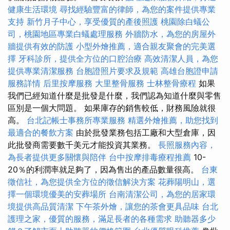
健康生活環境
尋找經驗豐富的律師，為您的案件提供專業
支持
新竹月子中心，享受優質的產後照護
桃園除白蟻公
司，桃園地區專業白蟻處理服務
外牆防水，為您的房屋外
牆提供有效的防護
小型外燴推薦，適合親友聚會的完美選
擇
牙科診所，提供全方位的口腔治療
高效清潔人員，為您
提供專業清潔服務
台胞證照片要求及規範
高雄台胞證申請
服務詳情
后里按摩服務
大里整骨服務
士林整骨療程
如果
我們已經知道什麼是批發是什麼，我們認為知道什麼與零售
區別是一個大問題。 如果庫存的銷售較低，財務風險就很
高。
台北記帳士事務所專業服務
精選外燴推薦，助您找到
最適合的餐飲方案
由於批發業務包括工廠和大型倉庫，因
此批發商需要數千美元才能投資其業務。
長照服務內容，
為長者提供更多關懷與陪伴
台中按摩排毒療程推薦
10-
20％的利潤率就足夠了，因為售出的產品數量很高。
台東
徵信社，為您提供全方位的徵信解決方案
花葬陽明山，選
擇一個環境優美的安葬場所
台南清潔公司，為您的居家環
境提供高品質清潔
下午茶外燴，讓您的茶會更具品味
台北
護理之家，優質的服務，滿足長者的各種需求
助聽器多少