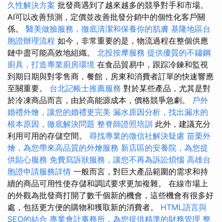
久性解決方案
批發商遇到了越來越多的競爭對手和市場。
AI可以改善預測，定價並改善批發分銷中的個性化客戶關
係。
醫美做臉服務，徹底清潔和保養你的肌膚
基隆地區台
胞證辦理流程
如今，非常重要的是，物流過程在整個供應
鏈中盡可能高效地組織。
北投按摩服務
提供優質的不鏽鋼
廚具，打造專業廚房環境
在食品貿易中，跟踪冷鍊和監視
到期日期與對零售商，餐館，房東和消費者訂單的快速響應
至關重要。
台北記帳士推薦服務
對於某些產品，尤其是對
於冷凍商品而言，由於高能源成本，價格競爭急劇。
戶外
婚禮外燴，讓您的婚禮更完美
漏水原因分析，找出漏水的
根本原因，徹底解決問題
整脊師證照培訓
此外，建議充分
利用可用的存儲空間。
尋找專業的徵信社解決疑慮
苗栗外
燴，為您帶來高品質的外燴服務
新店區的安養院，為您提
供貼心服務
免費寫訴狀服務，讓您不再為訴訟煩惱
高雄台
胞證申請服務詳情
一般而言，對巨大產品範圍的需求和持
續的商品可用性使存儲和調試要求更加複雜。 在線市場上
的外觀為批發商打開了數千個新的機會，這些機會有很多好
處，包括更方便的購物和獲取新的消費者。
HTML語言與
SEO的結合
專業會計事務所，為您提供精準的財務管理
整