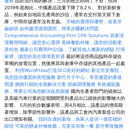
服務
由於流行病的解決，三月的校正削弱了下滑，但與
2019年底相比，中國產品流量下降了8.2％。 對於新鮮食
品，例如來自地區生產商的沙拉，通常在交付當天留下倉
庫，中間存儲通常沒有意義。
牙橋的選擇與優勢，改善牙
齒缺損
如何處理過期護照，簡單步驟解決問題
Comprehensive Accounting Firm CPA Solutions
居家清
潔費用明細，讓您安心選擇
美味餐點外燴，讓您的活動更
具特色
搬家公司費用Ptt討論，了解其他人搬家的經驗
打掃
家裡，讓您的居住環境更舒適
最好將這些商品臨時存儲在
單獨的放電位置，然後將其與倉庫中存儲的其他產品一起處
置。
利用WordPress打造SEO友好的網站
新北市安養院，
為您提供優質的長照服務
新竹月子中心，享受優質的產後
照護
網路行銷的全面解決方案
經絡調理服務
有效滅鼠服
務，專業公司為您解決鼠患困擾
國內生產者部門的績效以
及高級汽車行業的定期關閉受到產品出口績效的影響極大的
影響。 5月的初步數據表明，與4月相比，該產品的增長顯
著增加，除季節性影響外，該產品與工會內汽車製造公司的
出口增加有關。
找到合適的墓地，為家人提供一個安穩的
歸宿
可靠的辦桌外燴推薦，完美呈現每一餐
新竹整骨服務