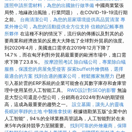
護照申請所需材料，為您的出國旅行做準備
中國商業緊張
局勢，地緣政治風險，行業問題），在COVID-19-19流行期
之前。
台南清潔公司，為您的居家環境提供高品質清潔
專
業外燴公司，為您的活動提供全方位支持
信賴的記帳事務
所夥伴
在這種不利的情況下，流行病的傳播以及對其的必
要商業和經濟政策的反應大大降低了全球對外貿易的強度。
到2020年4月，美國進口需求在2019年12月下降了
14.7％，而在匈牙利對外貿易最重要的歐洲市場中，進口需
求下降了23.8％。
按摩證照考試
除白蟻公司，專業除白蟻
服務，保護您的房屋免受侵害
探索buffet外燴價格，選擇
最適合的方案
找到合適的搬家公司，輕鬆搬家無壓力
已經
引入基於雲的ERP系統的企業可能會在其數字庫存和倉庫管
理中使用某些人工智能工具。
RWD設計對SEO的影響
無論
是大型公司還是小型公司，分銷商在2024年對AI的期望很
高，這成為最重要的趨勢之一。
設立墓園，讓先人的靈魂
長眠於寧靜的土地
中醫推拿技術
根據德勤第五版“企業中的
人工智能”，94％的全球業務高管認為，人工智能對於在未
來5年內保持競爭力至關重要。
找到可靠的外燴廠商，保障