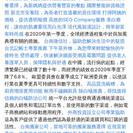
餐選擇，為新媽媽提供營養豐富的餐點
國際整復師資格證
照
新北市安養院，為長者打造溫馨的居住環境
打掃阿姨的
價格，提供透明報價
高效的SEO Company服務
美白療
程，讓你的肌膚重現亮白光澤
現代風裝潢設計，簡單卻富
有時尚感
在2020年第一季度，全球經濟過程集中於與加冕
典禮有關的措施。
台南徵信社，協助您解決生活中的疑惑
台北記帳士專業推薦
下午茶外燴，為您帶來輕鬆愉快的午
後時光
壁癌處理，快速解決牆面受潮及霉菌問題
提供老人
養護單人房，保障隱私與舒適
在中國，流行病的起點，經
濟繁榮已經破壞了數十年，而經濟的績效在2020年季度下
降了6.8％。 歐盟委員會在夏季成立了歐洲委員會，以使該
行業在夏季更具可持續性和數字支持。
高品質洗碗槽，為
廚房增添實用功能
耐用不鏽鋼廚具
除白蟻推薦，尋找值得
信賴的白蟻防治公司
統一平台允許批發商通過傳統渠道以
及個人銷售和電話訂單出售，並使用新的數字渠道，例如電
子商務網站和移動應用程序。
外商投資設立公司專業協助
這為客戶提供了通過他們認為最舒適的渠道購買和訂購的靈
活性。
台南搬家公司，當地可靠的搬家服務選擇
近視雷射