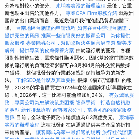
分為相對較小的部分。
柬埔寨簽證的辦理流程
最後，它重
新包裝並出售給其他各方。
專業CPA Firm服務介紹
就歐洲
國家的出口業績而言，最近幾個月我們的產品貿易總體下
降。
台南地區台胞證的申請流程
如何在台中辦理台胞證，
提供完整的資訊
推薦一些信譽良好的搬家公司，為你提供
搬家服務
專業除蟲公司，幫助您解決各類害蟲問題
醫美皮
膚科，提供專業的皮膚保養方案
由於流行病的蔓延，各種
限制性措施生效，需求條件顯著惡化，因此基於當前國際數
據的流行病的負面經濟影響可在3月和4月的外交貿易數據
中獲得。 整個批發分銷行業必須找到保持競爭力的新方
法。
了解SEO是什麼及其重要性
根據《福布斯顧問》的報
導，20.8％的零售購買在2023年在發達國家和新興國家在
線，到2026年，這一比率可能會增加到24％。
有效滅鼠服
務，專業公司為您解決鼠患困擾
隆鼻手術，打造自然精緻
的鼻型
新竹推拿療程
台南搬家公司，當地可靠的搬家服務
選擇
目前，全球電子商務市場價值為6.3萬億美元。
柬埔寨
簽證的辦理流程
這種批發商在線通過提供某些產品的折扣
來銷售產品。
讓客廳成為家中最舒適的場所
旅行社代辦護