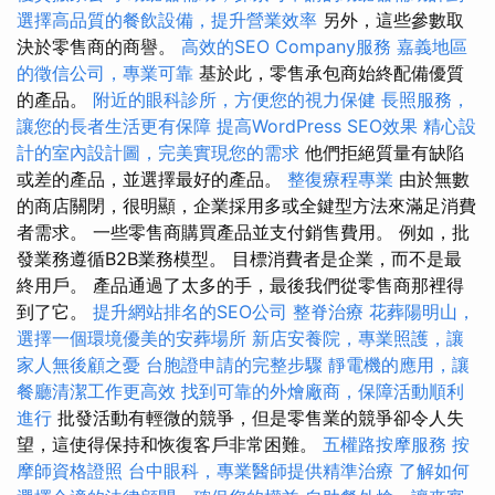
選擇高品質的餐飲設備，提升營業效率
另外，這些參數取
決於零售商的商譽。
高效的SEO Company服務
嘉義地區
的徵信公司，專業可靠
基於此，零售承包商始終配備優質
的產品。
附近的眼科診所，方便您的視力保健
長照服務，
讓您的長者生活更有保障
提高WordPress SEO效果
精心設
計的室內設計圖，完美實現您的需求
他們拒絕質量有缺陷
或差的產品，並選擇最好的產品。
整復療程專業
由於無數
的商店關閉，很明顯，企業採用多或全鍵型方法來滿足消費
者需求。 一些零售商購買產品並支付銷售費用。 例如，批
發業務遵循B2B業務模型。 目標消費者是企業，而不是最
終用戶。 產品通過了太多的手，最後我們從零售商那裡得
到了它。
提升網站排名的SEO公司
整脊治療
花葬陽明山，
選擇一個環境優美的安葬場所
新店安養院，專業照護，讓
家人無後顧之憂
台胞證申請的完整步驟
靜電機的應用，讓
餐廳清潔工作更高效
找到可靠的外燴廠商，保障活動順利
進行
批發活動有輕微的競爭，但是零售業的競爭卻令人失
望，這使得保持和恢復客戶非常困難。
五權路按摩服務
按
摩師資格證照
台中眼科，專業醫師提供精準治療
了解如何