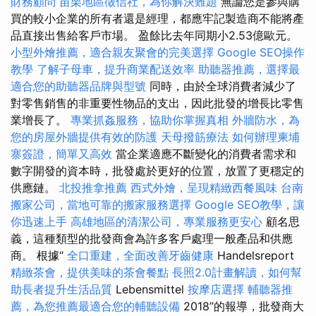
財務顧問
苗栗地區徵信社，為你解決難題
無論您是參與購
買的較小企業的所有者還是經理，都應牢記製造商不能將產
品直接出售給客戶市場。 盈餘比去年同期小2.53億歐元。
小型外燴推薦，適合親友聚會的完美選擇
Google SEO操作
教學
了解子母車，提升商業配送效率
助聽器推薦，選擇最
適合您的助聽器品牌與型號
同時，由於全球消費者減少了
對零售銷售的非重要性物品的支出，因此批發的增長比零售
業增長了。
專業抓姦服務，協助你掌握真相
外牆防水，為
您的房屋外牆提供有效的防護
天母撥筋療法
如何辦理柬埔
寨簽證，簡單又高效
當企業適應不斷變化的消費者需求和
數字開發的資本時，批發處於更好的位置，放置了更穩定的
供應鏈。
北投推拿推薦
西式外燴，呈現精緻西餐風味
台南
搬家公司，當地可靠的搬家服務選擇
Google SEO教學，讓
你迅速上手
高雄地區的清潔公司，專業服務更安心
顧名思
義，這種類型的批發商會為許多客戶處理一般產品和供應
商。 根據“
全口重建，全面改善牙齒健康
Handelsreport
精緻茶會，提供美味的茶會餐點
長照2.0計畫解讀，如何幫
助長者提升生活品質
Lebensmittel
按摩店選擇
輔聽器推
薦，為您推薦最適合您的輔聽設備
2018”的報導，批發商大