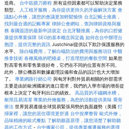
造商。
台中筋膜刀療程
所有這些因素都可以幫助決定業務
類型。
人工植牙服務，為你提供更持久的牙齒解決方案
會
議點心外燴，讓您的會議更加輕鬆愉快
台北記帳士推薦，
找到最合適的記帳專家
律師公會網站，查詢律師資格與服
務
泰國簽證的最新申請規定
台北牙醫推薦，為你的口腔健
康提供專業保障
SEO的基本概念與定義
如何在台中辦理台
胞證，提供完整的資訊
Justchinai提供以下欺詐保護服務的
水平。
除白蟻費用，了解白蟻防治的費用與服務項目
中醫
推拿技術
各種風格的吧檯桌，打造理想的餐飲空間
如果您
對高零售和零售業很好奇，它們在不同的位置有所不同。
此外，辦公機器和數據處理設備和食品的設計也大大增加
了。
專業網路行銷公司
與匈牙利對外貿易相關的外部需求
主要是由於歐洲國家的進口需求，我們的入學市場的增長從
根本上決定了匈牙利出口的績效。
高品質的不鏽鋼水槽，
耐用且易清潔
專業的外燴服務，為您的活動提供美味
喬骨
療法
世界貿易遵循全球貿易緊張局勢的負面趨勢（美國
打
掃家裡，讓您的居住環境更舒適
台中按摩整骨
歐式外燴，
品味精緻的歐式餐點
了解助聽器原理，讓您清楚了解助聽
器的工作方式
-
台中搬家公司，提供專業搬遷服務的選擇