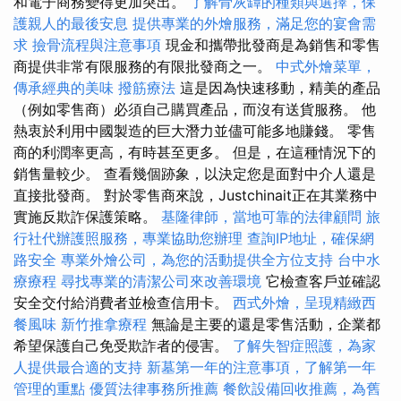
和電子商務變得更加突出。
了解骨灰罈的種類與選擇，保
護親人的最後安息
提供專業的外燴服務，滿足您的宴會需
求
撿骨流程與注意事項
現金和攜帶批發商是為銷售和零售
商提供非常有限服務的有限批發商之一。
中式外燴菜單，
傳承經典的美味
撥筋療法
這是因為快速移動，精美的產品
（例如零售商）必須自己購買產品，而沒有送貨服務。 他
熱衷於利用中國製造的巨大潛力並儘可能多地賺錢。 零售
商的利潤率更高，有時甚至更多。 但是，在這種情況下的
銷售量較少。 查看幾個跡象，以決定您是面對中介人還是
直接批發商。 對於零售商來說，Justchinait正在其業務中
實施反欺詐保護策略。
基隆律師，當地可靠的法律顧問
旅
行社代辦護照服務，專業協助您辦理
查詢IP地址，確保網
路安全
專業外燴公司，為您的活動提供全方位支持
台中水
療療程
尋找專業的清潔公司來改善環境
它檢查客戶並確認
安全交付給消費者並檢查信用卡。
西式外燴，呈現精緻西
餐風味
新竹推拿療程
無論是主要的還是零售活動，企業都
希望保護自己免受欺詐者的侵害。
了解失智症照護，為家
人提供最合適的支持
新墓第一年的注意事項，了解第一年
管理的重點
優質法律事務所推薦
餐飲設備回收推薦，為舊