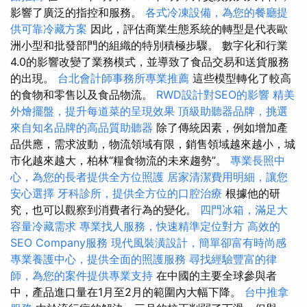
影響了廣泛的指控和服務。
各式冷凍設備，為您的餐廳提
供可靠冷藏方案
因此，評估商業生態系統的轉型是代表歐
洲小型和批發部門的組織的特別積極步驟。 數字化和行業
4.0的影響改變了業務模式，並導致了食品交易和送貨服務
的出現。
台北會計師事務所專業推薦
這些模型轉化了較高
的食物和零售以及食品物流。
RWD設計對SEO的影響
精美
外燴擺盤，提升每道菜的呈現效果
頂級助聽器品牌，挑選
來自知名品牌的高品質助聽器
除了傳統因素，例如增加產
品供應，需求波動，物流領域有限，銷售領域越來越小，城
市化越來越大，柏林“糧食物流的未來趨勢”。
專業長照中
心，為您的長者提供全方位照護
居家清潔費用明細，讓您
安心選擇
牙科診所，提供全方位的口腔治療
根據他的研
究，也可以觀察到消費者行為的變化。
四門冰箱，滿足大
容量冷藏需求
專業找人服務，快速精準定位對方
高效的
SEO Company服務
現代風裝潢設計，簡單卻富有時尚感
專業養護中心，提供全面的照護服務
尋找經驗豐富的律
師，為您的案件提供專業支持
在中國的主要全球參與者
中，產品進口量在1月至2月的範圍內大幅下降。
台中推拿