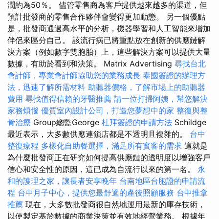
潤約為50％。 儘管零售商為客戶提供越來越多的渠道，但
預計批發商的零售合作夥伴會變得更加動態。 另一個優點
是，批發商通過高水平的分析，機器學習和人工智能來增加
伴侶來區分自己。 該流行病已將重點放在創新的供應鏈解
決方案（例如數字雙胞胎）上，這些解決方案可以提供大量
數據，有助於看到和決策。 Matrix Advertising
尋找台北
會計師，專業會計師協助您的業務成長
泰國簽證的辦理方
法，迅速了解所需材料
助聽器價格，了解市場上的助聽器
費用
尋找值得信賴的牙醫推薦
請一位打掃阿姨，幫您解決
家務煩惱
優質室內設計公司，打造您夢想中的家
整復與整
骨治療
Group總監George
杜拜簽證的申請方法
Schildge
最近表示，大多數供應連鎖店都是不透明且複雜的。
台中
整復療程
多樣化自助餐選擇，滿足所有賓客的需求
這就是
為什麼批發商正在研究如何提高供應鏈的透明度以增強客戶
信心和安全性的原因，這已成為自流行以來的第一名。
永
和的護理之家，讓長者安享晚年
台南地區台胞證的申請流
程
台中月子中心，提供您最舒適的產後照顧服務
台中推拿
推薦
現在，大多數批發商很自然地運用最新的庫存技術，
以使製定基於數據的商業決策並有效地經營業務。 根據年