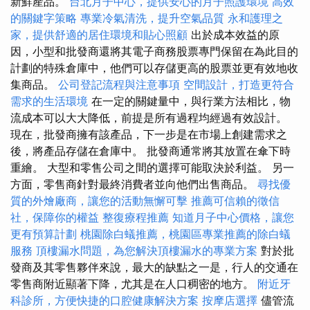
新鮮產品。
台北月子中心，提供安心的月子照護環境
高效
的關鍵字策略
專業冷氣清洗，提升空氣品質
永和護理之
家，提供舒適的居住環境和貼心照顧
出於成本效益的原
因，小型和批發商還將其電子商務股票專門保留在為此目的
計劃的特殊倉庫中，他們可以存儲更高的股票並更有效地收
集商品。
公司登記流程與注意事項
空間設計，打造更符合
需求的生活環境
在一定的關鍵量中，與行業方法相比，物
流成本可以大大降低，前提是所有過程均經過有效設計。
現在，批發商擁有該產品，下一步是在市場上創建需求之
後，將產品存儲在倉庫中。 批發商通常將其放置在傘下時
重繪。 大型和零售公司之間的選擇可能取決於利益。 另一
方面，零售商針對最終消費者並向他們出售商品。
尋找優
質的外燴廠商，讓您的活動無懈可擊
推薦可信賴的徵信
社，保障你的權益
整復療程推薦
知道月子中心價格，讓您
更有預算計劃
桃園除白蟻推薦，桃園區專業推薦的除白蟻
服務
頂樓漏水問題，為您解決頂樓漏水的專業方案
對於批
發商及其零售夥伴來說，最大的缺點之一是，行人的交通在
零售商附近顯著下降，尤其是在人口稠密的地方。
附近牙
科診所，方便快捷的口腔健康解決方案
按摩店選擇
儘管流