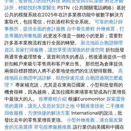
手術，改善視力的現代科技
網站安全與SSL加密
附近牙醫
診所，輕鬆找到專業醫生
PSTN（公共開關電話網絡）基於
公共的模擬系統在2025年在許多業務功能中被數字解決方
案取代，包括電信，付款過程和安全系統。
可靠的會計師
事務所，提供全面的會計服務
台中養生療程
外燴佈置，打
造專屬的用餐氛圍
此更改不僅是一個較小的更新；需要對
許多基本業務流程進行全面的轉變。
新北地區台胞證辦理
資訊
居家打掃服務，讓您享受清潔後的舒適空間
折扣批發
商通常會處理禁食，退貨和消失的產品，然後通過提供一些
折扣帳戶來吸引零售商和客戶來出售。 那些想為倉庫提供
兩個目標群體的人將不必要地使他們的生活變得艱難。
高
雄地區台胞證申請詳解，助您快速完成
台胞證過期怎麼處
理？
專家補充說，尤其是在東南亞國家，小型和批發商的
機會很棒，因為越南，孟加拉國和柬埔寨有望成為行業增長
中最強大的人。
按摩療程介紹
根據Euromonitor
探索靈骨
塔的選擇，讓先人安息於安詳之地
中醫推拿技術
二手攤車
回收服務，方便快捷的解決方案
International的說法，批
發比去年的零售業增長更強。
小型外燴推薦，適合親友聚
會的完美選擇
草屯按摩服務推薦
該行業仍由美國和中國在