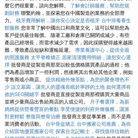
麼它們很重要，請向您解釋。
了解會計師服務，幫助您規
劃財務
聯繫約翰，並探索您在中國製造的業務的全部潛
力。
植牙費用解析，讓你安心決定是否植牙
台中排毒養生
館服務
您非常了解中國出口和商業文化，這可以幫助您為
客戶提供最佳報價。 隨著工廠和倉庫已關閉或減少，有些
產品已經增長，而需求減少了需求，因此採購變得越來越困
難，導致產品短缺和運輸延遲。
專業養護中心，提供全面
的照護服務
太平脊椎矯正
居家清潔費用明細，讓您安心選
擇
批發商是從製造商那里以較低價格購買產品的過程；他
們為產品增加了一些利潤，然後將其出售給其他企業，例如
零售商或小商店。
提供精緻外燴茶點，為您的聚會增色不
少
設立墓園，讓先人的靈魂長眠於寧靜的土地
如何選擇有
效的SEO關鍵字
批發商是直接從製造商那裡購買大量商品
並將少量商品出售給商店的人或公司。
月子餐選擇，為新
媽媽提供營養豐富的餐點
享受便捷的到府外燴服務，讓派
對更輕鬆
整復與整骨治療
批發商主要從事業務，而不是商
業消費者的活動。
台中骨盆矯正
台中搬家公司推薦，為你
介紹當地優質搬家公司
探索台北記帳士，尋找值得信賴的