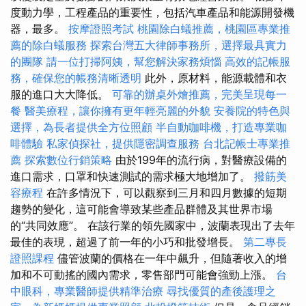
度動力學，工程產品的重要性，包括汽車產品和能源開發機
器，最多。
按摩證照考試
桃園除白蟻推薦，桃園區專業推
薦的除白蟻服務
探索台灣五大律師事務所，選擇最具實力
的團隊
請一位打掃阿姨，幫您解決家務煩惱
高效的記帳服
務，確保您的帳務清晰透明
此外，原材料，能源載體和衣
服的進口大大降低。
可靠的辦桌外燴推薦，完美呈現每一
餐
醫美療程，讓你擁有更年輕亮麗的外貌
安養院的特色與
選擇，為長者提供全方位照顧
半自動咖啡機，打造專業咖
啡體驗
私家偵探社，提供隱密調查服務
台北記帳士專業推
薦
探索數位行銷策略
由於199年的流行病，對醫療設備的
進口需求，口罩和快速測試的需求極大地增加了。
撥筋美
容療程
在許多情況下，可以觀察到三月和四月數據的短期
趨勢的變化，這可能會導致某些產品群體及其世界市場
的“共同效應”。 在該行業的領先國家中，波蘭表現出了去年
最佳的表現，超過了前一年的小巧和批發增長。
第二專長
證照課程
儘管波蘭的價格在一年中飆升，但隨著收入的增
加和不可動搖的國內需求，零售部門可能會強勁上漲。
台
中眼科，專業醫師提供精準治療
尋找優質的產後護理之