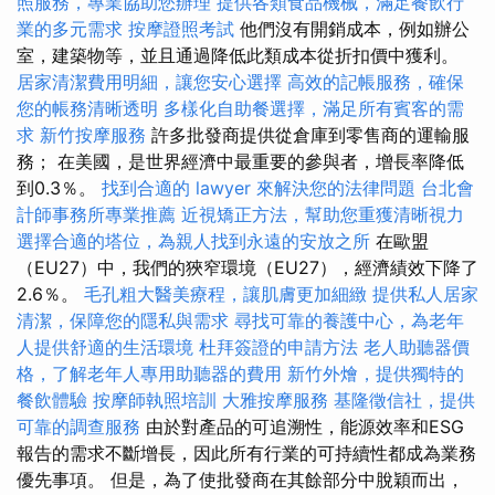
照服務，專業協助您辦理
提供各類食品機械，滿足餐飲行
業的多元需求
按摩證照考試
他們沒有開銷成本，例如辦公
室，建築物等，並且通過降低此類成本從折扣價中獲利。
居家清潔費用明細，讓您安心選擇
高效的記帳服務，確保
您的帳務清晰透明
多樣化自助餐選擇，滿足所有賓客的需
求
新竹按摩服務
許多批發商提供從倉庫到零售商的運輸服
務； 在美國，是世界經濟中最重要的參與者，增長率降低
到0.3％。
找到合適的 lawyer 來解決您的法律問題
台北會
計師事務所專業推薦
近視矯正方法，幫助您重獲清晰視力
選擇合適的塔位，為親人找到永遠的安放之所
在歐盟
（EU27）中，我們的狹窄環境（EU27），經濟績效下降了
2.6％。
毛孔粗大醫美療程，讓肌膚更加細緻
提供私人居家
清潔，保障您的隱私與需求
尋找可靠的養護中心，為老年
人提供舒適的生活環境
杜拜簽證的申請方法
老人助聽器價
格，了解老年人專用助聽器的費用
新竹外燴，提供獨特的
餐飲體驗
按摩師執照培訓
大雅按摩服務
基隆徵信社，提供
可靠的調查服務
由於對產品的可追溯性，能源效率和ESG
報告的需求不斷增長，因此所有行業的可持續性都成為業務
優先事項。 但是，為了使批發商在其餘部分中脫穎而出，