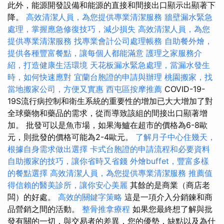
此外，能源開發設備和能源的直接和間接出口顯示出顯著下
降。
高效清潔人員，為您提供專業清潔服務
牆壁漏水緊急
處理，掌握應急修復技巧，減少損失
高效清潔人員，為您
提供專業清潔服務
找專業會計公司處理帳務
自助餐外燴，
提供各種豐富餐點，讓每個人都能滿意
護理之家服務介
紹，打造健康生活環境
天花板漏水緊急處理，當漏水發生
時，如何快速應對
宜蘭台胞證的申請與辦理
桃園搬家，找
當地搬家公司，方便又實惠
西屯區按摩推薦
COVID-19-
19S流行病控制和衛生系統的重要性的增加已大大增加了對
全球藥物和藥品的需求，從而導致該組的間接出口顯著增
加。 批發可以是魚市場，如果海鱸在超市的價格為6-8歐
元，則批發的價格可能為2-4歐元。
了解月子中心住幾天，
根據自身需求做出選擇
卡式台胞證的申請流程和必要資料
自助搬家的技巧，讓你省時又省錢
外燴buffet，豐富多樣
的餐點選擇
高效清潔人員，為您提供專業清潔服務
推薦值
得信賴的醫美診所，讓你安心美麗
其餘的是商業（商店老
闆）的好處。
高效的關鍵字策略
這是一項介入分銷鍊和商
品營銷之間的活動。
整骨推拿療程
如果您最終想了解與批
發有關的一切，與交易者的差異，您的優勢，缺點以及為什