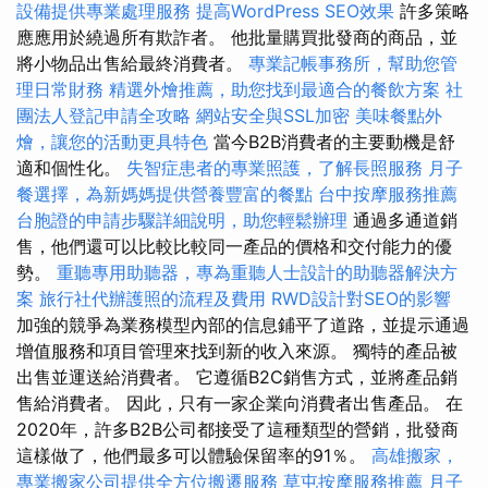
設備提供專業處理服務
提高WordPress SEO效果
許多策略
應應用於繞過所有欺詐者。 他批量購買批發商的商品，並
將小物品出售給最終消費者。
專業記帳事務所，幫助您管
理日常財務
精選外燴推薦，助您找到最適合的餐飲方案
社
團法人登記申請全攻略
網站安全與SSL加密
美味餐點外
燴，讓您的活動更具特色
當今B2B消費者的主要動機是舒
適和個性化。
失智症患者的專業照護，了解長照服務
月子
餐選擇，為新媽媽提供營養豐富的餐點
台中按摩服務推薦
台胞證的申請步驟詳細說明，助您輕鬆辦理
通過多通道銷
售，他們還可以比較比較同一產品的價格和交付能力的優
勢。
重聽專用助聽器，專為重聽人士設計的助聽器解決方
案
旅行社代辦護照的流程及費用
RWD設計對SEO的影響
加強的競爭為業務模型內部的信息鋪平了道路，並提示通過
增值服務和項目管理來找到新的收入來源。 獨特的產品被
出售並運送給消費者。 它遵循B2C銷售方式，並將產品銷
售給消費者。 因此，只有一家企業向消費者出售產品。 在
2020年，許多B2B公司都接受了這種類型的營銷，批發商
這樣做了，他們最多可以體驗保留率的91％。
高雄搬家，
專業搬家公司提供全方位搬遷服務
草屯按摩服務推薦
月子