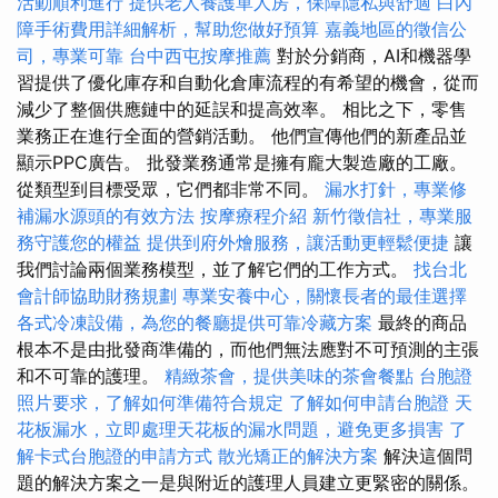
活動順利進行
提供老人養護單人房，保障隱私與舒適
白內
障手術費用詳細解析，幫助您做好預算
嘉義地區的徵信公
司，專業可靠
台中西屯按摩推薦
對於分銷商，AI和機器學
習提供了優化庫存和自動化倉庫流程的有希望的機會，從而
減少了整個供應鏈中的延誤和提高效率。 相比之下，零售
業務正在進行全面的營銷活動。 他們宣傳他們的新產品並
顯示PPC廣告。 批發業務通常是擁有龐大製造廠的工廠。
從類型到目標受眾，它們都非常不同。
漏水打針，專業修
補漏水源頭的有效方法
按摩療程介紹
新竹徵信社，專業服
務守護您的權益
提供到府外燴服務，讓活動更輕鬆便捷
讓
我們討論兩個業務模型，並了解它們的工作方式。
找台北
會計師協助財務規劃
專業安養中心，關懷長者的最佳選擇
各式冷凍設備，為您的餐廳提供可靠冷藏方案
最終的商品
根本不是由批發商準備的，而他們無法應對不可預測的主張
和不可靠的護理。
精緻茶會，提供美味的茶會餐點
台胞證
照片要求，了解如何準備符合規定
了解如何申請台胞證
天
花板漏水，立即處理天花板的漏水問題，避免更多損害
了
解卡式台胞證的申請方式
散光矯正的解決方案
解決這個問
題的解決方案之一是與附近的護理人員建立更緊密的關係。