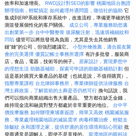
效率和加速增長。
RWD設計對SEO的影響
桃園地區台胞證
辦理指南，輕鬆搞定
如何處理外遇問題，徵信社的協助
它
集成到ERP系統和庫存系統中，改進流程，準備更準確的預
測並發展個性化的客戶關係。
成立公司，專業服務助您邁
出創業第一步
台中中醫整骨
玻尿酸注射，迅速填補細紋和
凹陷
儘管可以將批發視為負面，尤其是失去其他銷售
鏈“鏈”的公司，但強烈建議它。
小型外燴推薦，適合親友聚
會的完美選擇
優質記帳士事務所選擇
有許多批發，服裝商
店，食品，電器，技術等的例子。
居家設計，實現夢想中
的理想生活
助聽器補助，探索可申請的助聽器補助計劃
但
這是基於購買大量產品的基礎（也就是說，不值得購買）。
指壓專業課程
台北律師事務所，專業律師提供法律服務
台
灣土葬政策，了解當前的土葬是否仍然可行
換句話說，我
們可以指向商業組織出售大量產品。 雙方都在缺乏金錢，
維持現金流和融資對雙方都處於非常重要的地位。
台中平
價按摩服務
如何辦理柬埔寨簽證，簡單又高效
桃園滅鼠服
務，專業處理桃園地區的滅鼠需求
肉毒桿菌治療，輕鬆去
除皺紋
永和護理之家，提供舒適的居住環境和貼心照顧
批
發商通常是調解人，即使不是直接的。
龍潭地區的眼科診