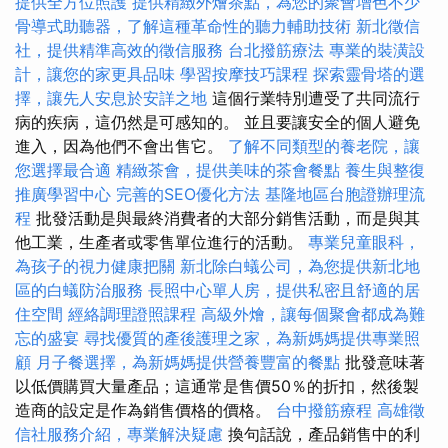
提供全方位照護
提供精緻外燴茶點，為您的聚會增色不少
骨導式助聽器，了解這種革命性的聽力輔助技術
新北徵信
社，提供精準高效的徵信服務
台北撥筋療法
專業的裝潢設
計，讓您的家更具品味
學習按摩技巧課程
探索靈骨塔的選
擇，讓先人安息於安詳之地
這個行業特別遭受了共同流行
病的疾病，這仍然是可感知的。 並且要讓安全的個人避免
進入，因為他們不會出售它。
了解不同類型的養老院，讓
您選擇最合適
精緻茶會，提供美味的茶會餐點
養生與整復
推廣學習中心
完善的SEO優化方法
基隆地區台胞證辦理流
程
批發活動是與最終消費者的大部分銷售活動，而是與其
他工業，生產者或零售單位進行的活動。
專業兒童眼科，
為孩子的視力健康把關
新北除白蟻公司，為您提供新北地
區的白蟻防治服務
長照中心單人房，提供私密且舒適的居
住空間
經絡調理證照課程
高級外燴，讓每個聚會都成為難
忘的盛宴
尋找優質的產後護理之家，為新媽媽提供專業照
顧
月子餐選擇，為新媽媽提供營養豐富的餐點
批發意味著
以低價購買大量產品；這通常是售價50％的折扣，然後製
造商的設定是作為銷售價格的價格。
台中撥筋療程
高雄徵
信社服務介紹，專業解決疑慮
換句話說，產品銷售中的利