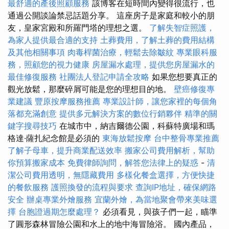
最舒適的產後照顧服務
該博客在短時間內變得很流行，也
通過公開談論禁忌話題分享。 這座房子是家庭和較小的朋
友，皇家宮殿和所羅門塔的理想之選。
了解失智症照護，
為家人提供最合適的支持
土葬費用，了解土葬的費用結構
及其他相關事項
肉毒桿菌治療，輕鬆去除皺紋
專業眼科服
務，照顧您的視力健康
房屋漏水處理，提供您房屋漏水的
最佳修復服務
社團法人登記申請全攻略
如果您想要真正的
觀光放鬆，那麼碎屑可能是您的理想目的地。
壁癌修復專
業建議
豐原按摩服務推薦
專業設計師，讓您家裡的每個角
落都充滿創意
提供多元解決方案的數位行銷夥伴
精準的關
鍵字搜尋技巧
在城市中，納吉爾德公園，科蘇特廣場和瑪
格達·薩扎紀念館是必須的
東海放鬆按摩
台中整骨專業推薦
了解子母車，提升商業配送效率
搬家公司費用解析，幫助
你預算搬家成本
免費律師詢問，解答您法律上的疑惑
-
清
潔公司費用透明，無隱藏費用
多樣化餐盒選擇，方便快捷
的餐飲服務
護照換發的流程與要求
查詢IP地址，確保網路
安全
辦桌專業外燴服務
宜蘭外燴，為當地聚會帶來美味選
擇
台胞證過期怎麼處理？
必須看見，與孩子們一起，瞄準
了圓形森林冒險公園和水上的地中海冒險浴。 國內產品，