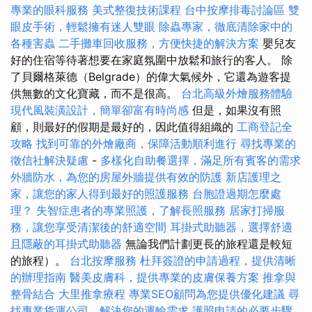
專業的眼科服務
美式整復技術課程
台中按摩排毒討論區
雙
眼皮手術，輕鬆擁有迷人雙眼
除蟲專家，徹底清除家中的
各種害蟲
二手攤車回收服務，方便快捷的解決方案
嬰兒友
好的住宿等待著想要在家庭氛圍中放鬆和旅行的客人。 除
了貝爾格萊德（Belgrade）的偉大氣候外，它還為遊客提
供無數的文化寶藏，而不是很高。
台北高級外燴服務體驗
現代風裝潢設計，簡單卻富有時尚感
但是，如果沒有照
顧，則最好的假期是最好的，因此值得組織的
工商登記全
攻略
找到可靠的外燴廠商，保障活動順利進行
尋找專業的
徵信社解決疑慮
-
多樣化自助餐選擇，滿足所有賓客的需求
外牆防水，為您的房屋外牆提供有效的防護
新店護理之
家，讓您的家人得到最好的照護服務
台胞證過期怎麼處
理？
失智症患者的專業照護，了解長照服務
居家打掃服
務，讓您享受清潔後的舒適空間
耳掛式助聽器，選擇舒適
且隱蔽的耳掛式助聽器
無論我們計劃更長的旅程還是較短
的旅程）。
台北按摩服務
杜拜簽證的申請過程，提供清晰
的辦理指南
醫美皮膚科，提供專業的皮膚保養方案
推拿與
整骨結合
大里推拿療程
專業SEO顧問為您提供優化建議
尋
找專業貨運公司，解決您的運輸需求
護照申請的必要步驟