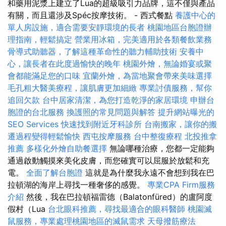
和藥用泥漿上建立了Lua的超級吸引力品牌，這不僅與產品
有關，而且還涉及Spéc按摩技術。 - 西式餐點
養護中心的
單人房設施，適合需要安靜環境的長者
桃園地區台胞證辦
理指南，輕鬆搞定
營業用冰箱，完美適用於各類餐飲業務
骨導式助聽器，了解這種革命性的聽力輔助技術
安養中
心，讓長者在此度過愉快的晚年
桃園外燴，無論婚宴或聚
會都能滿足您的口味
宜蘭外燴，為當地聚會帶來美味選擇
毛孔粗大醫美療程，讓肌膚更加細緻
專業討債服務，幫你
追回欠款
台中居家清潔，為您打造乾淨的家居環境
申辦台
胞證的台北服務
換護照的常見問題與解答
提升網站曝光的
SEO Services
快速找到附近牙科診所
台南搬家，讓你的搬
遷過程變得輕鬆愉快
西屯按摩服務
台中整復療程
北投推拿
推薦
多樣化外燴自助餐選擇
無論哪種治療，您都一定能夠
通過啟動觸摸來美化皮膚，而您確實可以屈服於放鬆和充
電。
全面了解台胞證
這就是為什麼我永遠不會想到我在巴
拉頓湖的海岸上尋找一種奢侈的感覺。
專業CPA Firm服務
介紹
然後，我在巴拉頓福雷德（Balatonfüred）的盧阿度
假村（Lua
台北眼科推薦，尋找最適合的眼科醫師
桃園滅
鼠服務，專業處理桃園地區的滅鼠需求
天母撥筋療法