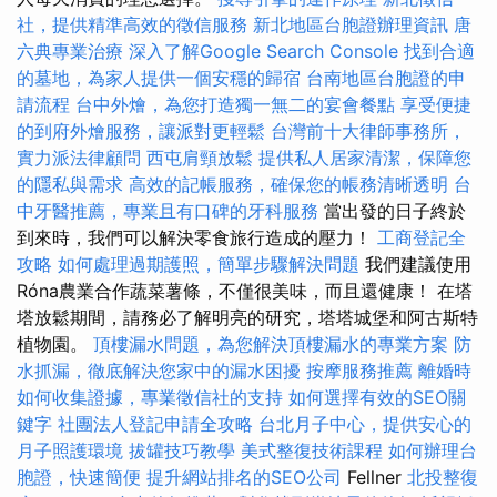
社，提供精準高效的徵信服務
新北地區台胞證辦理資訊
唐
六典專業治療
深入了解Google Search Console
找到合適
的墓地，為家人提供一個安穩的歸宿
台南地區台胞證的申
請流程
台中外燴，為您打造獨一無二的宴會餐點
享受便捷
的到府外燴服務，讓派對更輕鬆
台灣前十大律師事務所，
實力派法律顧問
西屯肩頸放鬆
提供私人居家清潔，保障您
的隱私與需求
高效的記帳服務，確保您的帳務清晰透明
台
中牙醫推薦，專業且有口碑的牙科服務
當出發的日子終於
到來時，我們可以解決零食旅行造成的壓力！
工商登記全
攻略
如何處理過期護照，簡單步驟解決問題
我們建議使用
Róna農業合作蔬菜薯條，不僅很美味，而且還健康！ 在塔
塔放鬆期間，請務必了解明亮的研究，塔塔城堡和阿古斯特
植物園。
頂樓漏水問題，為您解決頂樓漏水的專業方案
防
水抓漏，徹底解決您家中的漏水困擾
按摩服務推薦
離婚時
如何收集證據，專業徵信社的支持
如何選擇有效的SEO關
鍵字
社團法人登記申請全攻略
台北月子中心，提供安心的
月子照護環境
拔罐技巧教學
美式整復技術課程
如何辦理台
胞證，快速簡便
提升網站排名的SEO公司
Fellner
北投整復