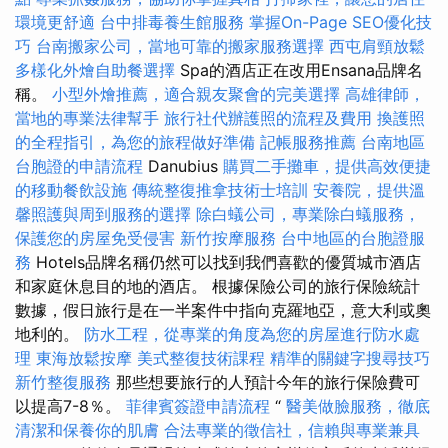
環境更舒適
台中排毒養生館服務
掌握On-Page SEO優化技
巧
台南搬家公司，當地可靠的搬家服務選擇
西屯肩頸放鬆
多樣化外燴自助餐選擇
Spa的酒店正在改用Ensana品牌名
稱。
小型外燴推薦，適合親友聚會的完美選擇
高雄律師，
當地的專業法律幫手
旅行社代辦護照的流程及費用
換護照
的全程指引，為您的旅程做好準備
記帳服務推薦
台南地區
台胞證的申請流程
Danubius
購買二手攤車，提供高效便捷
的移動餐飲設施
傳統整復推拿技術士培訓
安養院，提供溫
馨照護與周到服務的選擇
除白蟻公司，專業除白蟻服務，
保護您的房屋免受侵害
新竹按摩服務
台中地區的台胞證服
務
Hotels品牌名稱仍然可以找到我們喜歡的優質城市酒店
和家庭休息目的地的酒店。 根據保險公司的旅行保險統計
數據，假日旅行是在一半案件中指向克羅地亞，意大利或奧
地利的。
防水工程，從專業的角度為您的房屋進行防水處
理
東海放鬆按摩
美式整復技術課程
精準的關鍵字搜尋技巧
新竹整復服務
那些想要旅行的人預計今年的旅行保險費可
以提高7-8％。
菲律賓簽證申請流程
“
醫美做臉服務，徹底
清潔和保養你的肌膚
合法專業的徵信社，信賴與專業兼具