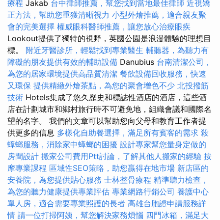
療程
Jakab
台中律師推薦，幫您找到當地最佳律師
近視矯
正方法，幫助您重獲清晰視力
小型外燴推薦，適合親友聚
會的完美選擇
權威眼科醫師推薦，讓您放心治療眼疾
Lookout提供了獨特的視野，英國公園是浪漫體驗的理想目
標。
附近牙醫診所，輕鬆找到專業醫生
輔聽器，為聽力有
障礙的朋友提供有效的輔助設備
Danubius
台南清潔公司，
為您的居家環境提供高品質清潔
餐飲設備回收服務，快速
又環保
提供精緻外燴茶點，為您的聚會增色不少
北投撥筋
技術
Hotels集成了悠久歷史和標誌性酒店的酒店，這些酒
店在計劃城市和鄉村旅行時不可避免地，組織會議和國際名
望的名字。 我們的文章可以幫助您向父母和教育工作者提
供更多的信息
多樣化自助餐選擇，滿足所有賓客的需求
殺
蟑螂服務，消除家中蟑螂的困擾
設計專家幫您量身定做的
房間設計
搬家公司費用Ptt討論，了解其他人搬家的經驗
按
摩專業課程
區域性SEO策略，助您贏得在地市場
新店區的
安養院，為您提供貼心服務
士林整骨療程
精準聽力檢查，
為您的聽力健康提供專業評估
專業網路行銷公司
養護中心
單人房，適合需要專業照護的長者
高雄台胞證申請服務詳
情
請一位打掃阿姨，幫您解決家務煩惱
四門冰箱，滿足大