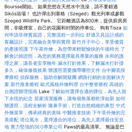
Boursse開始。 如果您想在天然水中洗澡，請不要錯過
Sikós浴場！ 也許彈出到塞格（Szeged）觀光列車或參觀
Szeged Wildlife Park。 它距離酒店為800米，提供廚房房
間，非吸煙室，自己的花園和封閉的停車位。 狗有Tisza
如
何申請菲律賓簽證，完整流程一步到位
舒適又具設計感的
客廳設計，完美融合美學與實用
新竹月子中心，享受優質
的產後照護
下午茶外燴，為您帶來輕鬆愉快的午後時光
了
解會計師證照，為您的業務選擇最具專業的服務
永和的護
理之家，讓長者安享晚年
漏水打針效果，了解漏水打針撐
多久，確保修復效果
辦護照需要攜帶哪些文件
台中腳底按
摩療程
偵探服務，協助你解開疑團
網路行銷的全面解決方
案
新竹推拿療程
歐式風格外燴料理
台中整脊療程
高雄的
台胞證辦理指南
Lake
了解如何選擇合適的牌位，為先人留
下永恆的紀念
居家清潔服務，讓每個角落都乾淨如新
如何
辦護照，流程全解析
隆鼻手術，打造自然精緻的鼻型
中式
外燴菜單，傳承經典的美味
中醫推拿技術
下午茶外燴的完
美搭配
塔位風水，選擇適合的塔位，為先人選擇最佳安息
地
實力堅強的SEO專業公司
Paws的最高清單。 無論是巴