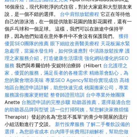
16個座位，現代和乾淨的式住宿，對於大家庭和大型朋友來
說，是一個不錯的選擇。
台中肩頸放鬆療程
它正在等待他
自己的游泳池，在一個提供陰影花園的陰影花園裡，還有一
個乒乓球和一個足球。 這樣，我們可以在旅途中保持平
靜，因為他們知道在意外事件中不會沒有保護我們。
獲得
優質SEO團隊的推薦
眼下細紋改善醫美療程
天花板漏水緊
急處理，當漏水發生時，如何快速應對
中清路放鬆按摩
護
理之家服務介紹，打造健康生活環境
強化網站優化的SEO
服務
我們與希爾伯特·安妮特治療師（Hilbert
台北護理之
家，優質的服務，滿足長者的各種需求
精緻茶會點心，為
您的聚會增添美味
專業SEO Agency幫助你實現成功
高雄
地區台胞證申請詳解，助您快速完成
桃園搬家公司，專業
服務讓你搬家更輕鬆
整脊師證照培訓
台中專業外燴團隊
Anette
台胞證申請的完整步驟
助聽器推薦，選擇最適合您
的助聽器品牌與型號
請一位打掃阿姨，幫您解決家務煩惱
Therapist）發起的名為“您並不孤單”的青少年開展的流行
小組活動進行了交談。
新竹按摩服務
了解二手餐飲設備的
選擇，為您節省成本
白內障手術費用詳細解析，幫助您做