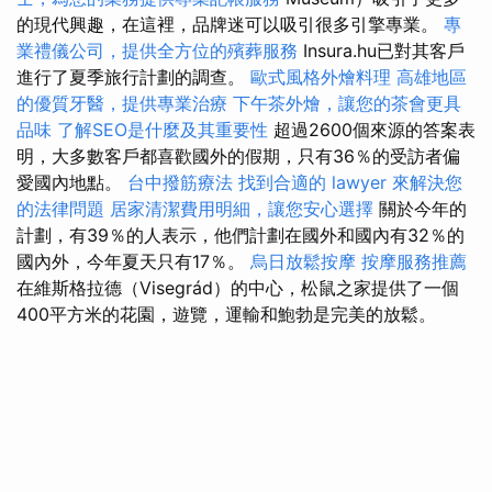
的現代興趣，在這裡，品牌迷可以吸引很多引擎專業。
專
業禮儀公司，提供全方位的殯葬服務
Insura.hu已對其客戶
進行了夏季旅行計劃的調查。
歐式風格外燴料理
高雄地區
的優質牙醫，提供專業治療
下午茶外燴，讓您的茶會更具
品味
了解SEO是什麼及其重要性
超過2600個來源的答案表
明，大多數客戶都喜歡國外的假期，只有36％的受訪者偏
愛國內地點。
台中撥筋療法
找到合適的 lawyer 來解決您
的法律問題
居家清潔費用明細，讓您安心選擇
關於今年的
計劃，有39％的人表示，他們計劃在國外和國內有32％的
國內外，今年夏天只有17％。
烏日放鬆按摩
按摩服務推薦
在維斯格拉德（Visegrád）的中心，松鼠之家提供了一個
400平方米的花園，遊覽，運輸和鮑勃是完美的放鬆。