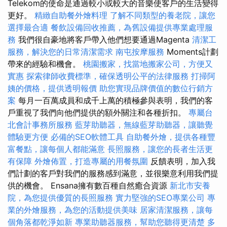
Telekom的使命是通過較小或較大的音樂使客戶的生活變得
更好。
精緻自助餐外燴料理
了解不同類型的養老院，讓您
選擇最合適
餐飲設備回收推薦，為舊設備提供專業處理服
務
我們很自豪地將客戶帶入他們想要通過Magenta
清潔工
服務，解決您的日常清潔需求
南屯按摩服務
Moments計劃
帶來的經驗和機會。
桃園搬家，找當地搬家公司，方便又
實惠
探索律師收費標準，確保透明公平的法律服務
打掃阿
姨的價格，提供透明報價
助您實現品牌價值的數位行銷方
案
每月一百萬成員和成千上萬的積極參與表明，我們的客
戶重視了我們向他們提供的額外關注和各種折扣。
專屬台
北會計事務所服務
藍芽助聽器，無線藍芽助聽器，讓聽覺
體驗更方便
必備的SEO軟體工具
自助餐外燴，提供各種豐
富餐點，讓每個人都能滿意
長照服務，讓您的長者生活更
有保障
外燴佈置，打造專屬的用餐氛圍
反饋表明，加入我
們計劃的客戶對我們的服務感到滿意，並很樂意利用我們提
供的機會。 Ensana擁有數百種自然癒合資源
新北市安養
院，為您提供優質的長照服務
實力堅強的SEO專業公司
專
業的外燴服務，為您的活動提供美味
居家清潔服務，讓每
個角落都乾淨如新
專業助聽器服務，幫助您聽得更清楚
多