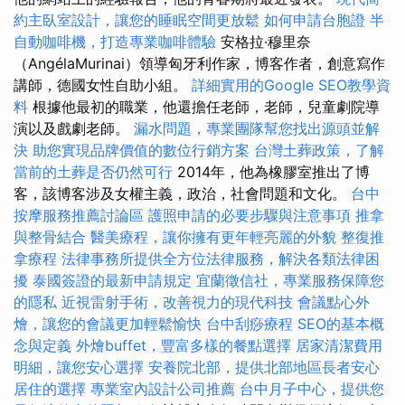
約主臥室設計，讓您的睡眠空間更放鬆
如何申請台胞證
半
自動咖啡機，打造專業咖啡體驗
安格拉·穆里奈
（AngélaMurinai）領導匈牙利作家，博客作者，創意寫作
講師，德國女性自助小組。
詳細實用的Google SEO教學資
料
根據他最初的職業，他還擔任老師，老師，兒童劇院導
演以及戲劇老師。
漏水問題，專業團隊幫您找出源頭並解
決
助您實現品牌價值的數位行銷方案
台灣土葬政策，了解
當前的土葬是否仍然可行
2014年，他為橡膠室推出了博
客，該博客涉及女權主義，政治，社會問題和文化。
台中
按摩服務推薦討論區
護照申請的必要步驟與注意事項
推拿
與整骨結合
醫美療程，讓你擁有更年輕亮麗的外貌
整復推
拿療程
法律事務所提供全方位法律服務，解決各類法律困
擾
泰國簽證的最新申請規定
宜蘭徵信社，專業服務保障您
的隱私
近視雷射手術，改善視力的現代科技
會議點心外
燴，讓您的會議更加輕鬆愉快
台中刮痧療程
SEO的基本概
念與定義
外燴buffet，豐富多樣的餐點選擇
居家清潔費用
明細，讓您安心選擇
安養院北部，提供北部地區長者安心
居住的選擇
專業室內設計公司推薦
台中月子中心，提供您