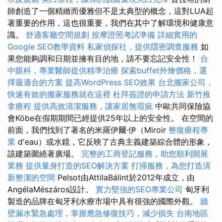
師創造了一個精緻而優雅但不是太典型的概念，這對LUA起
著重要的作用，這也很重要，我們在其中了解環境和健康意
識。
舒適客廳空間規劃
按摩證照考試準備
詳細實用的
Google SEO教學資料
私家偵探社，提供隱密調查服務
如
果您能夠調和日期並擁有目的地，請不要忘記安全性！
台
中眼科，專業醫師提供精準治療
探索buffet外燴價格，選
擇最適合的方案
提高WordPress SEO效果
台北搬家公司，
快速有效的搬家服務就在這裡
杜拜簽證的申請方法
新竹推
拿療程
提供高效清潔服務，讓家居無瑕疵
中歐共同保險協
會Köbe在假期期間已經提供25年以上的安全性。 在空間的
前面，我們找到了著名的米羅伊爾·伊（Miroir
整復療程專
業
d'eau）或水鏡，它反映了古典主義建築綜合體的形象，
該建築圍繞著廣場。
完整的工商登記服務，助您順利開展
業務
提供量身打造的SEO解決方案
打掃服務，為您打造清
新整潔的空間
Pelsot由AttilaBálint於2012年成立，由
AngélaMészáros設計。
實力堅強的SEO專業公司
匈牙利
製造的品牌在匈牙利水療市場中具有很強的國際外觀。
牆
壁漏水緊急處理，掌握應急修復技巧，減少損失
台南地區