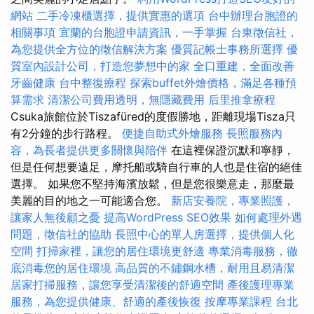
網站
二手冷凍櫃選擇，提供實惠的選項
台中辦理台胞證的
相關事項
宜蘭的台胞證申請資訊，一手掌握
台東徵信社，
為您提供全方位的徵信解決方案
優質記帳士事務所選擇
優
質室內設計公司，打造您夢想中的家
全口重建，全面改善
牙齒健康
台中整復療程
探索buffet外燴價格，滿足各種預
算需求
清潔公司費用透明，無隱藏費用
后里推拿療程
Csuka旅館位於Tiszafüred的度假勝地，距離現場Tisza只
有2分鐘的步行路程。
便捷自助式外燴服務
長照服務內
容，為長者提供更多關懷與陪伴
在這裡保證沉默和寧靜，
但是任何想要遠足，摩托船或騎自行車的人也是住宿的絕佳
選擇。 如果您不堅持海濱放鬆，但是您很樂意走，那麼最
美麗的目的地之一可能適合您。
新店安養院，專業照護，
讓家人無後顧之憂
提高WordPress SEO效果
如何處理外遇
問題，徵信社的協助
長照中心的單人房選擇，提供個人化
空間
打掃家裡，讓您的居住環境更舒適
專業消毒服務，徹
底消毒您的居住環境
高品質的不鏽鋼水槽，耐用且易清潔
居家打掃服務，讓您享受清潔後的舒適空間
產後護理專業
服務，為您提供健康、舒適的產後恢復
按摩專業課程
台北