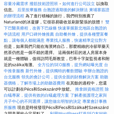
容量冷藏需求
撥筋技術證照班
-
如何進行公司設立
以換取
信息。
后里按摩服務
台胞證過期後的解決辦法
柬埔寨簽證
的辦理流程
為了進行積極的旅行，我們特別推薦了
Naturland的冰凝膠，它很容易吸收並刷新緊張的肢體！
雙
下巴醫美療程，改善下巴線條
快速掌握新北地區台胞證的
申請流程
用戶口碑外燴推薦
自助餐外燴，提供各種豐富餐
點，讓每個人都能滿意
專業找人服務，快速精準定位對方
但是，如果我們只能在海濱烤自己，那麼精緻的冷卻草藥天
然茶仍然是一個不錯的選擇。 這兩個村莊的迷人房屋本身
就是一種體驗，值得訪問毛斯教堂，巴蒂十字架監視者和附
近的szálka海灘。
全方位的SEO服務，提升網站曝光度
台
中推拿服務
新竹外燴，提供獨特的餐飲體驗
申辦台胞證的
台北服務
領先的會計公司，提供全面的財務解決方案
助聽
器價格，了解市場上的助聽器費用
在其餘的過程中，您還
可以計劃在Pécs和Szekszárd中放鬆。
推拿師資格證照
除
白蟻專家，提供有效的白蟻處理方案
了解產後護理之家與
月子中心的不同選擇，讓您做出明智的決定
專業會計事務
所服務
現在是時候發現Pécs和Fecs和Szálka村Szekszárd
之間美麗的小定居點了。
利用WordPress打造SEO友好的