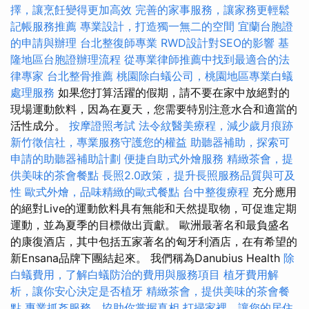
擇，讓烹飪變得更加高效
完善的家事服務，讓家務更輕鬆
記帳服務推薦
專業設計，打造獨一無二的空間
宜蘭台胞證
的申請與辦理
台北整復師專業
RWD設計對SEO的影響
基
隆地區台胞證辦理流程
從專業律師推薦中找到最適合的法
律專家
台北整骨推薦
桃園除白蟻公司，桃園地區專業白蟻
處理服務
如果您打算活躍的假期，請不要在家中放絕對的
現場運動飲料，因為在夏天，您需要特別注意水合和適當的
活性成分。
按摩證照考試
法令紋醫美療程，減少歲月痕跡
新竹徵信社，專業服務守護您的權益
助聽器補助，探索可
申請的助聽器補助計劃
便捷自助式外燴服務
精緻茶會，提
供美味的茶會餐點
長照2.0政策，提升長照服務品質與可及
性
歐式外燴，品味精緻的歐式餐點
台中整復療程
充分應用
的絕對Live的運動飲料具有無能和天然提取物，可促進定期
運動，並為夏季的目標做出貢獻。 歐洲最著名和最負盛名
的康復酒店，其中包括五家著名的匈牙利酒店，在有希望的
新Ensana品牌下團結起來。 我們稱為Danubius Health
除
白蟻費用，了解白蟻防治的費用與服務項目
植牙費用解
析，讓你安心決定是否植牙
精緻茶會，提供美味的茶會餐
點
專業抓姦服務，協助你掌握真相
打掃家裡，讓您的居住