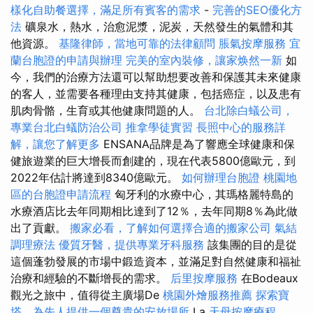
樣化自助餐選擇，滿足所有賓客的需求
-
完善的SEO優化方
法
礦泉水，熱水，治愈泥漿，泥炭，天然發生的氣體和其
他資源。
基隆律師，當地可靠的法律顧問
脹氣按摩服務
宜
蘭台胞證的申請與辦理
完美的室內裝修，讓家焕然一新
如
今，我們的治療方法還可以幫助想要改善和保護其未來健康
的客人，並需要各種理由支持其健康，包括癌症，以及患有
肌肉骨骼，生育或其他健康問題的人。
台北除白蟻公司，
專業台北白蟻防治公司
推拿學徒實習
長照中心的服務詳
解，讓您了解更多
ENSANA品牌是為了響應全球健康和保
健旅遊業的巨大增長而創建的，現在代表5800億歐元，到
2022年估計將達到8340億歐元。
如何辦理台胞證
桃園地
區的台胞證申請流程
匈牙利的水療中心，其瑪格麗特島的
水療酒店比去年同期相比達到了12％，去年同期8％為此做
出了貢獻。
搬家必看，了解如何選擇合適的搬家公司
氣結
調理療法
優質牙醫，提供專業牙科服務
該集團的目的是從
這個蓬勃發展的市場中鍛造資本，並滿足對自然健康和福祉
治療和經驗的不斷增長的需求。
后里按摩服務
在Bodeaux
觀光之旅中，值得從主廣場De
桃園外燴服務推薦
探索寶
塔，為先人提供一個尊貴的安放場所
La
天母按摩療程