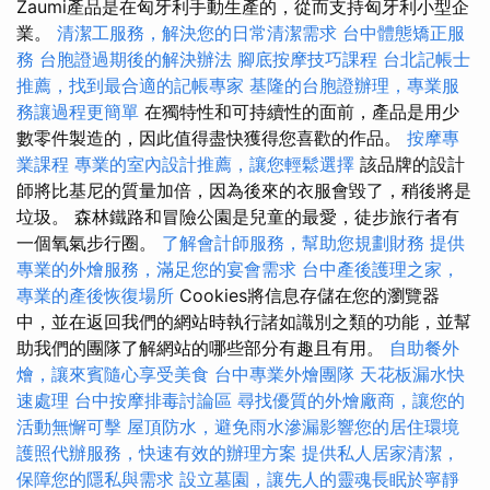
Zaumi產品是在匈牙利手動生產的，從而支持匈牙利小型企
業。
清潔工服務，解決您的日常清潔需求
台中體態矯正服
務
台胞證過期後的解決辦法
腳底按摩技巧課程
台北記帳士
推薦，找到最合適的記帳專家
基隆的台胞證辦理，專業服
務讓過程更簡單
在獨特性和可持續性的面前，產品是用少
數零件製造的，因此值得盡快獲得您喜歡的作品。
按摩專
業課程
專業的室內設計推薦，讓您輕鬆選擇
該品牌的設計
師將比基尼的質量加倍，因為後來的衣服會毀了，稍後將是
垃圾。 森林鐵路和冒險公園是兒童的最愛，徒步旅行者有
一個氧氣步行圈。
了解會計師服務，幫助您規劃財務
提供
專業的外燴服務，滿足您的宴會需求
台中產後護理之家，
專業的產後恢復場所
Cookies將信息存儲在您的瀏覽器
中，並在返回我們的網站時執行諸如識別之類的功能，並幫
助我們的團隊了解網站的哪些部分有趣且有用。
自助餐外
燴，讓來賓隨心享受美食
台中專業外燴團隊
天花板漏水快
速處理
台中按摩排毒討論區
尋找優質的外燴廠商，讓您的
活動無懈可擊
屋頂防水，避免雨水滲漏影響您的居住環境
護照代辦服務，快速有效的辦理方案
提供私人居家清潔，
保障您的隱私與需求
設立墓園，讓先人的靈魂長眠於寧靜