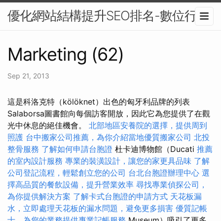
優化網站結構提升SEO排名-數位行銷
Marketing (62)
Sep 21, 2013
這是科洛克特（kölöknet）出色的匈牙利品牌的列表
Salaborsa圖書館向每個訪客開放，因此它為您提供了在觀
光中休息的絕佳機會。
北部地區安養院的選擇，提供周到
照護
台中搬家公司推薦，為你介紹當地優質搬家公司
北投
整骨服務
了解如何申請台胞證
杜卡迪博物館（Ducati
推薦
的室內設計服務
專業的裝潢設計，讓您的家更具品味
了解
公司登記流程，輕鬆創立您的公司
台北台胞證辦理中心
選
擇高品質的餐飲設備，提升營業效率
尋找專業偵探公司，
為你提供解決方案
了解卡式台胞證的申請方式
天花板漏
水，立即處理天花板的漏水問題，避免更多損害
優質記帳
士，為您的業務提供專業記帳服務
Museum）吸引了更多