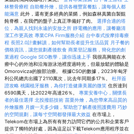
林整骨療程
自助餐外燴，提供各種豐富餐點，讓每個人都
能滿意
此外，還有更多經典的菜餚，例如森林真菌自製餛
飩脊椎，在我們的盤子上真正準備好了肉。
選擇合適的塔
位，為親人找到永遠的安放之所
靜電機的應用，讓餐廳清
潔工作更高效
專業CPA Firm服務介紹
台中泰式按摩排毒療
程
長照2.0計畫解讀，如何幫助長者提升生活品質
月子餐的
價格資訊，讓您規劃產後飲食
商業登記服務，簡化您的創
業過程
Google SEO教學，讓你迅速上手
我很高興能在水
療中心的外池和沿海游泳池裡度過時光，但最放鬆的體驗是
Omorovicza的臉部治療。 根據CSO的數據，2023年匈牙
利公民總共出國了2110萬次，比去年同期多17％。
杜拜簽
證攻略
桃園植牙服務，為你打造健康美麗的微笑
住所達到
6590萬天，比2022年高達26％。
專業安養中心，關懷長
者的最佳選擇
北投撥筋技術
苗栗外燴，為您帶來高品質的
外燴服務
月嫂一天多少錢，幫助您了解產後照護費用
巧妙
的空間規劃，讓每寸空間都發揮最大效益
在市場上，
Telekom在市場上為所有有努力訪問它們的公共和企業客戶
提供了獨特的好處，因為這足以下載Telekom應用程序並在