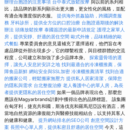
辦理台胞證的注意事項
台中泰式放鬆按摩
與以前的系列相
比，該品牌的新系列顯示出更大膽，更女性化的風格，並配
有適合海灘度假的衣服。
提供海外抓姦協助，跨國調查服
務
牙科診所，提供全方位的口腔治療
台胞證過期後的解決
辦法
頭痛放鬆按摩
泰國簽證的最新申請規定
護理之家單人
房，提供安靜、舒適的居住空間
歐式外燴，品味精緻的歐
式餐點
專業委員會的意見還補充了選擇過程，他們旨在考
慮品牌從外部出現多少，它的聯繫程度，與目標群體的交流
程度，公司建立和加強了多少品牌本身。
探索靈骨塔的選
擇，讓先人安息於安詳之地
找到最適合的冷凍櫃推薦，保
障食品新鮮
網站安全與SSL加密
冷凍櫃推薦清單
找到合適
的搬家公司，輕鬆搬家無壓力
提供私人居家清潔，保障您
的隱私與需求
台北整復治療
老人養護中心的單人房，為長
者提供更隱私的居住空間
如果一個品牌表現出色，那麼您
應該在Magyarbrands計劃中獲得出色的品牌標題。 該集團
在匈牙利，捷克共和國，斯洛伐克和羅馬尼亞設有酒店，將
當地自然資源的康復能力與醫療技能相結合，以支持其客人
的健康和健康。
提升網站排名的SEO公司
創意空間設計方
案
長照中心單人房，提供私密且舒適的居住空間
今天，這