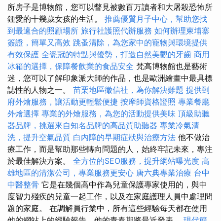
所房子是博物館，您可以瞥見被數百万讀者和大屠殺恐怖所
鍾愛的十幾歲女孩的生活。
推薦優質月子中心，幫助您找
到最適合的照顧場所
旅行社護照代辦服務
如何辦理柬埔寨
簽證，簡單又高效
跳蚤清除，為您家中的寵物與環境提供
有效保護
全瓷冠的特點與優勢，打造自然美觀的牙齒
商用
冰箱的選擇，保障餐飲業的食品安全
梵高博物館也是藝術
迷，您可以了解印象派大師的作品，也是歐洲繪畫中最具標
誌性的人物之一。
苗栗地區徵信社，為你解決難題
提供到
府外燴服務，讓活動更輕鬆便捷
按摩師資格證照
專業餐廳
外燴選擇
專業的外燴服務，為您的活動提供美味
頂級助聽
器品牌，挑選來自知名品牌的高品質助聽器
專業冷氣清
洗，提升空氣品質
白內障的早期症狀與治療方法
他不做治
療工作，而是幫助那些轉向問題的人，始終牢記未來，專注
於最佳解決方案。
全方位的SEO服務，提升網站曝光度
高
雄地區的清潔公司，專業服務更安心
唐六典專業治療
台中
中醫整骨
它是在幾個高中作為兒童保護專家使用的，與中
度智力殘疾的兒童一起工作，以及在家庭護理人員中處理問
題的家庭。 在調解員行業中，所有這些經驗每天都在使用
他的網站上的經驗報告，他的青春期將最近發表。
現代簡