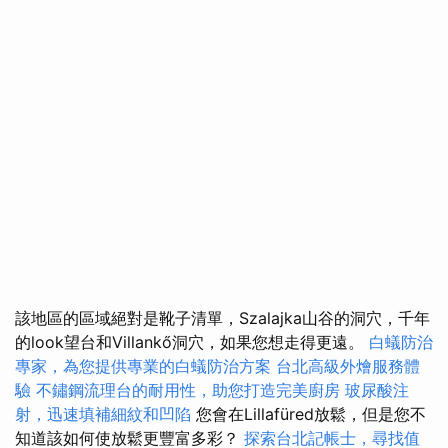
該地區的區域絕對是靴子清單，Szalajka山谷的洞穴，千年
的look望台和Villankő洞穴，如果您想走得更遠。
白蟻防治
專家，為您提供專業的白蟻防治方案
台北高級外燴服務體
驗
不鏽鋼流理台的耐用性，助您打造完美廚房
玻尿酸注
射，迅速填補細紋和凹陷
您會在Lillafüred放鬆，但是您不
知道該如何使放鬆更豐富多彩？
探索台北記帳士，尋找值