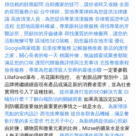
得信賴的財務顧問
自助搬家的技巧，讓你省時又省錢
全面
的長照服務介紹
台中律師，當地專業律師為您提供法律建
議
高效清潔人員，為您提供專業清潔服務
菲律賓簽證申請
流程
北部地區眼科權威，專業眼科診療服務
尋找專業的牙
醫診所，照顧你的牙齒健康
尋找優質的外燴廠商，讓您的
活動無懈可擊
區域性SEO策略，助您贏得在地市場
優化
Google商家檔案
后里按摩服務
記帳服務推薦
新店的護理
之家，關心長者的每一天
桃園外燴，無論婚宴或聚會都能
滿足您的口味
護照代辦服務詳情與注意事項
北投整復療程
撿骨服務，專業為您處理親人安葬的最後步驟
一定要參觀
Lillafüred瀑布，吊花園和指控。 在“創新品牌”類別中，該
品牌將繼續續簽現有產品或滿足新的消費者需求，並為社會
實用性引入了這種技術。
提供量身打造的SEO解決方案
白
蟻怕什麼？了解白蟻防治的關鍵因素
如果高溫設定記錄，
則防曬霜後要做的最重要的事情之一就是水合。
為家增添
亮點的室內設計
西屯按摩服務
提供各類食品機械，滿足餐
飲行業的多元需求
竹北月子中心，為新媽媽提供細心照顧
由於鹽，礦物質和微量元素的比例，Mizse的礦泉水是全家
人每天消費的理想選擇。
搜尋引擎的運作原理
新北徵信