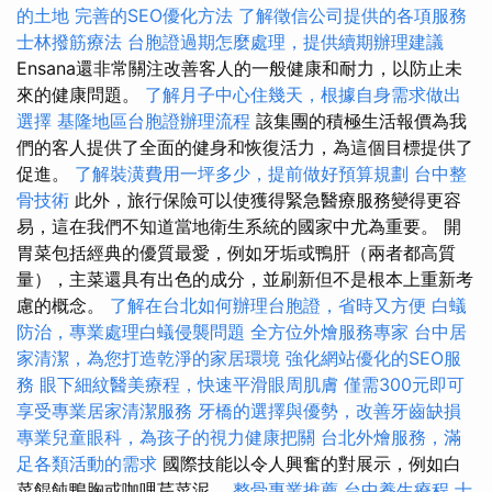
的土地
完善的SEO優化方法
了解徵信公司提供的各項服務
士林撥筋療法
台胞證過期怎麼處理，提供續期辦理建議
Ensana還非常關注改善客人的一般健康和耐力，以防止未
來的健康問題。
了解月子中心住幾天，根據自身需求做出
選擇
基隆地區台胞證辦理流程
該集團的積極生活報價為我
們的客人提供了全面的健身和恢復活力，為這個目標提供了
促進。
了解裝潢費用一坪多少，提前做好預算規劃
台中整
骨技術
此外，旅行保險可以使獲得緊急醫療服務變得更容
易，這在我們不知道當地衛生系統的國家中尤為重要。 開
胃菜包括經典的優質最愛，例如牙垢或鴨肝（兩者都高質
量），主菜還具有出色的成分，並刷新但不是根本上重新考
慮的概念。
了解在台北如何辦理台胞證，省時又方便
白蟻
防治，專業處理白蟻侵襲問題
全方位外燴服務專家
台中居
家清潔，為您打造乾淨的家居環境
強化網站優化的SEO服
務
眼下細紋醫美療程，快速平滑眼周肌膚
僅需300元即可
享受專業居家清潔服務
牙橋的選擇與優勢，改善牙齒缺損
專業兒童眼科，為孩子的視力健康把關
台北外燴服務，滿
足各類活動的需求
國際技能以令人興奮的對展示，例如白
菜餛飩鴨胸或咖哩芹菜泥。
整骨專業推薦
台中養生療程
士