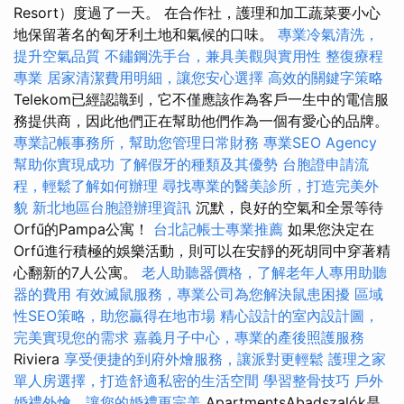
Resort）度過了一天。 在合作社，護理和加工蔬菜要小心
地保留著名的匈牙利土地和氣候的口味。
專業冷氣清洗，
提升空氣品質
不鏽鋼洗手台，兼具美觀與實用性
整復療程
專業
居家清潔費用明細，讓您安心選擇
高效的關鍵字策略
Telekom已經認識到，它不僅應該作為客戶一生中的電信服
務提供商，因此他們正在幫助他們作為一個有愛心的品牌。
專業記帳事務所，幫助您管理日常財務
專業SEO Agency
幫助你實現成功
了解假牙的種類及其優勢
台胞證申請流
程，輕鬆了解如何辦理
尋找專業的醫美診所，打造完美外
貌
新北地區台胞證辦理資訊
沉默，良好的空氣和全景等待
Orfű的Pampa公寓！
台北記帳士專業推薦
如果您決定在
Orfű進行積極的娛樂活動，則可以在安靜的死胡同中穿著精
心翻新的7人公寓。
老人助聽器價格，了解老年人專用助聽
器的費用
有效滅鼠服務，專業公司為您解決鼠患困擾
區域
性SEO策略，助您贏得在地市場
精心設計的室內設計圖，
完美實現您的需求
嘉義月子中心，專業的產後照護服務
Riviera
享受便捷的到府外燴服務，讓派對更輕鬆
護理之家
單人房選擇，打造舒適私密的生活空間
學習整骨技巧
戶外
婚禮外燴，讓您的婚禮更完美
ApartmentsAbadszalók是