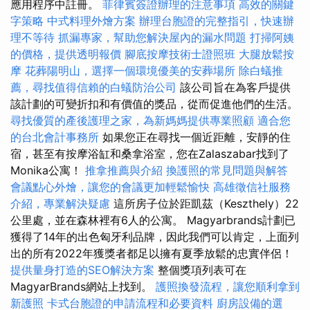
應用程序中註冊。
菲律賓簽證辦理的注意事項
高效的關鍵
字策略
中式料理外燴方案
辦理台胞證的完整指引，快速辦
理不等待
抓漏專家，幫助您解決屋內的漏水問題
打掃阿姨
的價格，提供透明報價
腳底按摩技術士證照班
大腿放鬆按
摩
花葬陽明山，選擇一個環境優美的安葬場所
除白蟻推
薦，尋找值得信賴的白蟻防治公司
該公司旨在為客戶提供
該計劃的可變折扣和有價值的獎品，從而促進他們的生活。
尋找優質的產後護理之家，為新媽媽提供專業照顧
適合您
的台北會計事務所
如果您正在尋找一個近距離，安靜的住
宿，甚至有按摩浴缸和桑拿浴室，您在Zalaszabar找到了
Monika公寓！
推拿推薦與介紹
換護照的常見問題與解答
會議點心外燴，讓您的會議更加輕鬆愉快
高雄徵信社服務
介紹，專業解決疑慮
這所房子位於距凱茲（Keszthely）22
公里處，並在森林裡有6人的公寓。 Magyarbrands計劃已
獲得了14年的出色匈牙利品牌，因此我們可以肯定，上面列
出的所有2022年獲獎者都足以擁有夏季放鬆的忠實伴侶！
提供量身打造的SEO解決方案
整個獎項列表可在
MagyarBrands網站上找到。
護照換發流程，讓您順利拿到
新護照
卡式台胞證的申請流程和必要資料
廚房設備的選