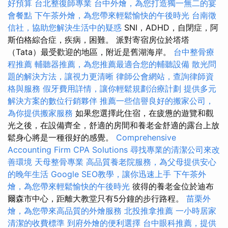
好預算
台北整復師專業
台中外燴，為您打造獨一無二的宴
會餐點
下午茶外燴，為您帶來輕鬆愉快的午後時光
台南徵
信社，協助您解決生活中的疑惑
SNI，ADHD，自閉症，阿
斯伯格綜合症，疾病，困難。 派對寄宿房位於塔塔
（Tata）最受歡迎的地區，附近是舊湖海岸。
台中整骨療
程推薦
輔聽器推薦，為您推薦最適合您的輔聽設備
散光問
題的解決方法，讓視力更清晰
律師公會網站，查詢律師資
格與服務
假牙費用詳情，讓你輕鬆規劃治療計劃
提供多元
解決方案的數位行銷夥伴
推薦一些信譽良好的搬家公司，
為你提供搬家服務
如果您選擇此住宿，在疲憊的遊覽和觀
光之後，在設備齊全，舒適的房間和養老金舒適的露台上放
鬆身心將是一種很好的感覺。
Comprehensive
Accounting Firm CPA Solutions
尋找專業的清潔公司來改
善環境
天母整骨專業
高品質養老院服務，為父母提供安心
的晚年生活
Google SEO教學，讓你迅速上手
下午茶外
燴，為您帶來輕鬆愉快的午後時光
彼得的養老金位於迪布
爾森市中心，距離大教堂只有5分鐘的步行路程。
苗栗外
燴，為您帶來高品質的外燴服務
北投推拿推薦
一小時居家
清潔的收費標準
到府外燴的便利選擇
台中眼科推薦，提供