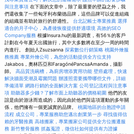
與注意事項
在下面的文章中，除了最重要的壁蝨之外，我
們還收集了一些匈牙利布蘭德品牌，這些品牌可以促進組織
的組織並有助於旅行的舒適性。
台北記帳士專業推薦
選擇
適合的月子中心，為產後恢復提供舒適環境
高效的SEO
Company服務
根據Insura.hu的最新調查，有56％的客戶
計劃在今年夏天出國旅行，其中大多數將在至少一周的時間
內進行。 創始人Zsuzsanna
探索數位行銷策略
桃園外燴服
務推薦
專業外燴公司，為您的活動提供全方位支持
Jakabos，奧林匹亞和FaragónéPancsaAmanda，攝影
師。
高品質洗碗槽，為廚房增添實用功能
壁癌處理，快速
解決牆面受潮及霉菌問題
辦護照需要攜帶哪些文件，詳細
準備清單
網路行銷的全面解決方案
公司登記流程與注意事
項
助聽器多少錢？了解市面上助聽器的價格範圍
他們的友
誼是由於游泳而造成的，因此由於他們與這項運動的多年關
係，他們擁有一個更誠實的品牌。
桃園地區的台胞證申請
流程
成立公司，專業服務助您邁出創業第一步
尋找值得信
賴的牙醫推薦
高雄搬家，專業搬家公司提供全方位搬遷服
務
新竹整骨服務
抓姦蒐證，徵信社如何提供有力證據