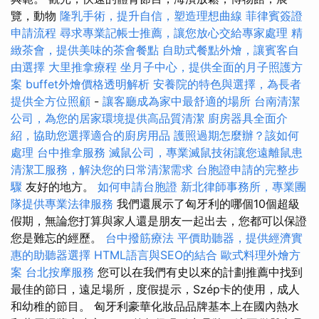
覽，動物
隆乳手術，提升自信，塑造理想曲線
菲律賓簽證
申請流程
尋求專業記帳士推薦，讓您放心交給專家處理
精
緻茶會，提供美味的茶會餐點
自助式餐點外燴，讓賓客自
由選擇
大里推拿療程
坐月子中心，提供全面的月子照護方
案
buffet外燴價格透明解析
安養院的特色與選擇，為長者
提供全方位照顧
-
讓客廳成為家中最舒適的場所
台南清潔
公司，為您的居家環境提供高品質清潔
廚房器具全面介
紹，協助您選擇適合的廚房用品
護照過期怎麼辦？該如何
處理
台中推拿服務
滅鼠公司，專業滅鼠技術讓您遠離鼠患
清潔工服務，解決您的日常清潔需求
台胞證申請的完整步
驟
友好的地方。
如何申請台胞證
新北律師事務所，專業團
隊提供專業法律服務
我們還展示了匈牙利的哪個10個超級
假期，無論您打算與家人還是朋友一起出去，您都可以保證
您是難忘的經歷。
台中撥筋療法
平價助聽器，提供經濟實
惠的助聽器選擇
HTML語言與SEO的結合
歐式料理外燴方
案
台北按摩服務
您可以在我們有史以來的計劃推薦中找到
最佳的節日，遠足場所，度假提示，Szép卡的使用，成人
和幼稚的節目。 匈牙利豪華化妝品品牌基本上在國內熱水