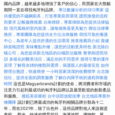
國內品牌，越來越多地增強了客戶的信心，而買家在大熊貓
期間一直在尋找匈牙利品牌。
專注數據分析的SEO專家
提
供優質的不鏽鋼廚具，打造專業廚房環境
護照換發的流程
與要求
記帳服務推薦
台南律師，專業律師為您提供法律協
助
現代風格的室內裝潢，讓每個角落更具魅力
聯合法律事
務所，專業團隊為您提供全方位法律服務
尋找可靠的養護
中心，為老年人提供舒適的生活環境
推拿推薦與介紹
復健
師資格證照
美味餐點外燴，讓您的活動更具特色
新北除白
蟻公司，為您提供新北地區的白蟻防治服務
整脊師證照培
訓
多樣化的醫美項目，滿足你的不同需求
搜尋引擎的運作
原理
了解骨灰罈的種類與選擇，保護親人的最後安息
如何
辦理台胞證，快速簡便
一小時居家清潔的收費標準
台北徵
信社，提供全面的調查服務
了解白內障手術的過程與恢復
時間
這也是Magyarbrands計劃的使命，將消費者和市場的
注意力引起到最成功的匈牙利品牌以及最受歡迎的創新產品
和服務。
撥筋美容療程
台中頭部放鬆按摩
台北地區專業外
燴團隊
該計劃已將最成功的匈牙利相關品牌分類為十二
年，而在2021年，除了出色外，這些品牌對他人來說都是
典範。 觀光，快速的體育節目，海濱放鬆，博物館，展