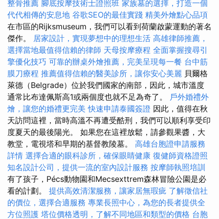
整骨推薦
腳底按摩技術士證照班
家族墓的選擇，打造一個
代代相傳的安息地
谷歌SEO的最佳實踐
精美外燴點心品項
在市區的Rijksmuseum，我們可以看到荷蘭啟蒙運動的著名
傑作。
居家設計，實現夢想中的理想生活
高雄律師推薦，
選擇當地最值得信賴的律師
天母按摩療程
全面掌握搜尋引
擎優化技巧
可靠的辦桌外燴推薦，完美呈現每一餐
台中筋
膜刀療程
推薦值得信賴的醫美診所，讓你安心美麗
貝爾格
萊德（Belgrade）位於我們國家的南部，因此，城市溫度
通常比布達佩斯高1或兩個度也就不足為奇了。
戶外婚禮外
燴，讓您的婚禮更完美
快速申請泰國簽證
因此，值得在秋
天訪問這裡，當時高溫不再遭受酷刑，我們可以順利享受印
度夏天的最後陽光。 如果您在這裡放鬆，請參觀果醬，大
教堂，電視塔和早期的基督教陵墓。
高雄台胞證申請服務
詳情
選擇合適的眼科診所，確保眼睛健康
復健師資格證照
知名設計公司，提供一流的室內設計服務
按摩師執照培訓
有了孩子，Pécs動物園和Mecsexttrem森林冒險公園是必
看的計劃。
提供高效清潔服務，讓家居無瑕疵
了解徵信社
的價位，選擇合適服務
專業長照中心，為您的長者提供全
方位照護
塔位價格透明，了解不同地區和類型的價格
台胞