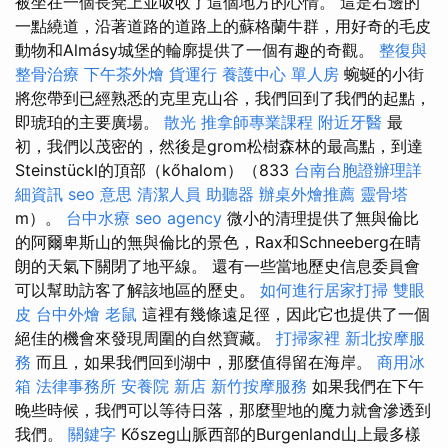
被坐在一個長凳上並吸收了這個地方的心情。 這是右邊的
一點繞道，沿著道路的道路上的蘇格蘭牛群，用好奇的毛皮
動物和Almásy城堡的輪廓提供了一個有趣的奇觀。
整復與
整骨治療
下午茶外燴
貨運行
養護中心 單人房
蜿蜒的小街
將您帶到已經熟悉的克里克山谷，我們回到了我們的起點，
即琥珀的主要廣場。
散光
推拿師專業課程
附近牙醫
最
初，我們以茂密的，然後是grom松樹森林的最高點，到達
Steinstückl的頂部（kőhalom）（833
台南台胞證辦理詳
細資訊
seo 意思
清潔人員
助聽器
辦桌外燴推薦
靈骨塔
m）。
台中水療
seo agency
微小的清理提供了無與倫比
的阿爾卑斯山的無與倫比的景色，Rax和Schneeberg在晴
朗的天氣下關閉了地平線。 還有一些當地歷史信息委員會
可以幫助訪客了解該地區的歷史。
如何進行居家打掃
雙眼
皮
台中外燴
老鼠
這裡有幾條遠足徑，因此它也提供了一個
絕佳的機會來發現周圍的自然寶藏。
打掃家裡
新北按摩服
務
而且，如果我們回到湖中，那麼值得留在海岸。
商用冰
箱
法律事務所
安養院 新店
新竹按摩服務
如果我們在下午
晚些時候，我們可以等待日落，那麼聖地的魔力就會滲透到
我們。
關鍵字
Kőszeg山脈西部的Burgenland山上最多樣