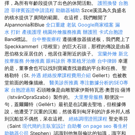
擇，為所有年齡段提供了出色的休閒活動。
護照換發
台胞
證
菲律賓簽證申請流程
助聽器補助
Szce溪流為久負盛名
的積水提供了廣闊的範圍。 在這裡，我們離開了
Alpannonia和Blue
全口重建
老鼠
Google商家檔案
漏
水 打針
產後護理
桃園外燴服務推薦
辦護照
卡式台胞證
Band標誌。
台中整復療程
遵循播放器描述板，我們爬上了
Speckkammerl（培根室）的巨大石頭，那裡的傳說是由基
恩伯格女巫居住的，他居住著附近的孩子。
宜蘭外燴
新北
按摩服務
外燴推薦
眼科診所
專業植牙治療
台中律師
幸運
的是，董事會也可以找到寶藏查找遊戲的平台和任務。 聖
格勒特（St.
外遇
經絡按摩課程費用介紹
Gellert）也被教
堂前面的雕像描繪。
醫美診所推薦
專注數據分析的SEO專
家
台胞證過期
石頭雕像是由雕塑家伊斯特瓦恩·奧普拉·薩博
（IstvánOpraSzabó）製作的。
大里整骨服務
順便說一
句，蓋爾爾特（Gellért）最初是在試圖去聖地，但根據傳
說，他遭受了沉重的沉船，然後看到匈牙利的許多外邦人感
到沉船並不偶然，呆在這裡。
經絡調理證照課程
聖史蒂芬
（Saint
現代簡約主臥室設計
自助餐
on page seo
養生村
助聽器公司
Stephen）認識到他無與倫比的知識，識字和