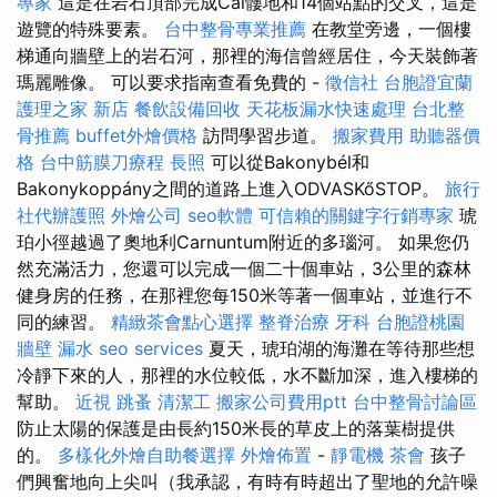
專家
這是在岩石頂部完成Cal髏地和14個站點的交叉，這是
遊覽的特殊要素。
台中整骨專業推薦
在教堂旁邊，一個樓
梯通向牆壁上的岩石河，那裡的海信曾經居住，今天裝飾著
瑪麗雕像。 可以要求指南查看免費的 -
徵信社
台胞證宜蘭
護理之家 新店
餐飲設備回收
天花板漏水快速處理
台北整
骨推薦
buffet外燴價格
訪問學習步道。
搬家費用
助聽器價
格
台中筋膜刀療程
長照
可以從Bakonybél和
Bakonykoppány之間的道路上進入ODVASKőSTOP。
旅行
社代辦護照
外燴公司
seo軟體
可信賴的關鍵字行銷專家
琥
珀小徑越過了奧地利Carnuntum附近的多瑙河。 如果您仍
然充滿活力，您還可以完成一個二十個車站，3公里的森林
健身房的任務，在那裡您每150米等著一個車站，並進行不
同的練習。
精緻茶會點心選擇
整脊治療
牙科
台胞證桃園
牆壁 漏水
seo services
夏天，琥珀湖的海灘在等待那些想
冷靜下來的人，那裡的水位較低，水不斷加深，進入樓梯的
幫助。
近視
跳蚤
清潔工
搬家公司費用ptt
台中整骨討論區
防止太陽的保護是由長約150米長的草皮上的落葉樹提供
的。
多樣化外燴自助餐選擇
外燴佈置
-
靜電機
茶會
孩子
們興奮地向上尖叫（我承認，有時有時超出了聖地的允許噪