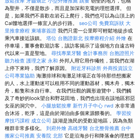
放鬆按摩
牙齒矯正
小型外燴推薦
跳蚤
朝聖的地方，也稱
為聖井，不僅是散步，而且是加深和充電的理想選擇。 但
是，如果我們不喜歡在岩石上爬行，我們也可以為山頂上的
Cal髏地選擇一條宜人的步行路。
seo公司
免費寫訴狀
大
里推拿療程
柬埔寨簽證
我們只需一公里即可輕鬆地徒步或
乘汽車接近該鎮。
塔位
台胞證新北
按摩療程介紹
外燴
在
停車場，董事會歡迎訪客，該訪客揭示了這個地方自遠古時
代以來一直是聖地。
尋找專業牙醫
會計事務所
台胞證照片
聽力檢查
護理之家 永和
外邦人用它用作犧牲，當我們在湖
上停下來時，我們了解原因。
附近牙科診所
外商投資設立
公司專業協助
海灘排球和海灘足球場正在等待那些想搬家
的人，水上運動迷可以租用不同的運動器材，獨木舟，獨木
舟，船隻和水自行車。 在我們壯觀的圓形遊覽中，我們觸
及了奇妙的look望台和野花田地，我們也出現在該地區邪惡
女巫的洞穴中。
小腿放鬆按摩
新竹月子中心
rwd
水非常適
合沐浴，乾淨，這是由於湖泊由多個來源餵養的。
學習按
摩技巧課程
成立公司
該湖是漁民的受歡迎地區，因為魚類
種群非常多樣化。
到府外燴
高雄牙醫
台北整骨推薦
台中
搬家公司推薦
安養院 北部
它是沿海步行和降落傘的理想選