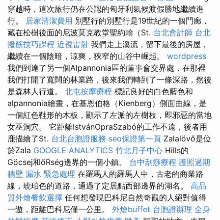
穿越時，這次旅行仍在公認的匈牙利氣候渡假勝地繼續進
行。
居家清潔費用
別墅行的別墅行是19世紀的一個門廊，
藏在松樹後面的尼波莫克教堂聖約翰（St.
台北會計師
台北
撥筋技巧課程
近視雷射
我們走上溪流，留下最後的房屋，
繼續在一個陰暗，涼爽，狹窄的山谷中崛起。
wordpress
我們到達了另一個Alpannonia區的董事會交界處，在那裡
我們打開了寬闊的林業路，後來我們轉到了一條深路，然後
是森林人行道。
北屯按摩療程
標記良好的白色藍色和
alpannonia繪畫，在基恩伯格（Kienberg）側面曲線，是
一個紅色鞋形的木板，顯示了左派的左樹枝，即邪惡的當地
女巫洞穴。 它距離IstvánOpraSzabó的工作不遠，後者用
鹿描繪了St.
台北台胞證服務
seo保證第一頁
Zalalövő是位
於Zala
GOOGLE ANALYTICS
竹北月子中心
Hills的
Göcsej和őRség邊界的一個小鎮。
台中刮痧療程
護照過期
牆壁 漏水 緊急處理
在羅馬人的羅馬人中，古老的商業路
線，琥珀色的道路，通過了定居點西部邊界的湖名。
高品
質外燴餐飲選擇
任何想發現巴科尼自然奇觀的人絕對值得
一遊，距離巴科尼僅一公里。
外燴buffet
台胞證辦理
全身