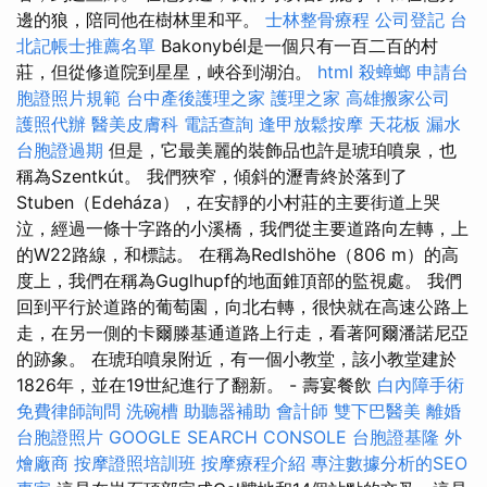
邊的狼，陪同他在樹林里和平。
士林整骨療程
公司登記
台
北記帳士推薦名單
Bakonybél是一個只有一百二百的村
莊，但從修道院到星星，峽谷到湖泊。
html
殺蟑螂
申請台
胞證照片規範
台中產後護理之家
護理之家
高雄搬家公司
護照代辦
醫美皮膚科
電話查詢
逢甲放鬆按摩
天花板 漏水
台胞證過期
但是，它最美麗的裝飾品也許是琥珀噴泉，也
稱為Szentkút。 我們狹窄，傾斜的瀝青終於落到了
Stuben（Edeháza），在安靜的小村莊的主要街道上哭
泣，經過一條十字路的小溪橋，我們從主要道路向左轉，上
的W22路線，和標誌。 在稱為Redlshöhe（806 m）的高
度上，我們在稱為Guglhupf的地面錐頂部的監視處。 我們
回到平行於道路的葡萄園，向北右轉，很快就在高速公路上
走，在另一側的卡爾滕基通道路上行走，看著阿爾潘諾尼亞
的跡象。 在琥珀噴泉附近，有一個小教堂，該小教堂建於
1826年，並在19世紀進行了翻新。 - 壽宴餐飲
白內障手術
免費律師詢問
洗碗槽
助聽器補助
會計師
雙下巴醫美
離婚
台胞證照片
GOOGLE SEARCH CONSOLE
台胞證基隆
外
燴廠商
按摩證照培訓班
按摩療程介紹
專注數據分析的SEO