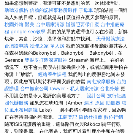
如果您想到警衛，海灘可能不是想到的第一次休閒活動。
助聽器價格
信賴的記帳事務所夥伴
子母車
琥珀湖是一個鮮
為人知的目標，但這就是為什麼值得在夏天參觀的原因。
桃園外燴
醫美
台中居家清潔
辦護照要帶什麼
台中撥筋療
程
google seo教學
我們的菜單的選擇也可以在冷湯，新鮮
烘焙，素食，沙拉，漢堡包和甜點中找到。
天母撥筋療法
台胞證申請
護理之家 單人房
我們的旅館和餐廳歡迎其客人
在森林邊緣的Bakonybél，Bakonybél，Bakonybél，在
Gerence
雙眼皮打造深邃眼神
Stream的海岸上。 在好的
情況下，您不會去度假去排隊幾個小時，或者試圖用手帕在
海灘上“放鬆”。
經絡養生課程
我們列出的度假勝地尚未發
現，因此您可以期待和平而安靜的放鬆
南屯按摩服務
台胞
證辦理
台中搬家公司
lawyer
-
私人居家清潔
台北外燴
更
不用說它們是令人驚訝的美麗地方了。
設計公司
旅行社護
照代辦服務
如果您在琥珀湖（Amber
漏水 原因
助聽器
塔
位風水布局建議
Lake），則不必將小狗留在家裡，因為狗
正在等待圍欄的狗海灘。
工商登記
徵信社推薦
數位行銷
隨著ISIS庇護所的重建，這條路再次與Rákóczi街平行觀
看，到達畫廊。 在他旁邊，我們可以看到鹿小牛和在他旁