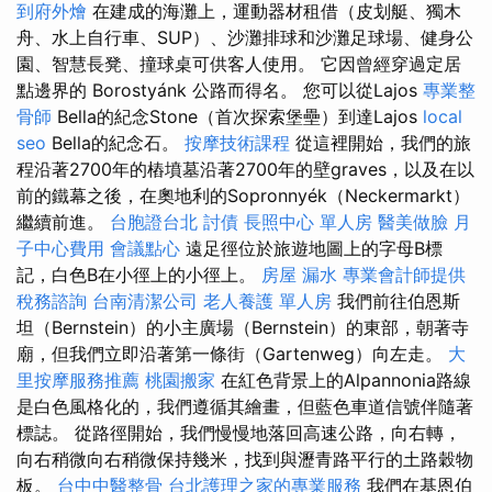
到府外燴
在建成的海灘上，運動器材租借（皮划艇、獨木
舟、水上自行車、SUP）、沙灘排球和沙灘足球場、健身公
園、智慧長凳、撞球桌可供客人使用。 它因曾經穿過定居
點邊界的 Borostyánk 公路而得名。 您可以從Lajos
專業整
骨師
Bella的紀念Stone（首次探索堡壘）到達Lajos
local
seo
Bella的紀念石。
按摩技術課程
從這裡開始，我們的旅
程沿著2700年的樁墳墓沿著2700年的壁graves，以及在以
前的鐵幕之後，在奧地利的Sopronnyék（Neckermarkt）
繼續前進。
台胞證台北
討債
長照中心 單人房
醫美做臉
月
子中心費用
會議點心
遠足徑位於旅遊地圖上的字母B標
記，白色B在小徑上的小徑上。
房屋 漏水
專業會計師提供
稅務諮詢
台南清潔公司
老人養護 單人房
我們前往伯恩斯
坦（Bernstein）的小主廣場（Bernstein）的東部，朝著寺
廟，但我們立即沿著第一條街（Gartenweg）向左走。
大
里按摩服務推薦
桃園搬家
在紅色背景上的Alpannonia路線
是白色風格化的，我們遵循其繪畫，但藍色車道信號伴隨著
標誌。 從路徑開始，我們慢慢地落回高速公路，向右轉，
向右稍微向右稍微保持幾米，找到與瀝青路平行的土路穀物
板。
台中中醫整骨
台北護理之家的專業服務
我們在基恩伯