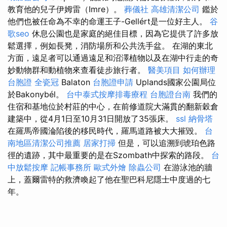
教育他的兒子伊姆雷（Imre）。
葬儀社
高雄清潔公司
鑑於
他們也被任命為不幸的命運王子-Gellért是一位好主人。
谷
歌seo
休息公園也是家庭的絕佳目標，因為它提供了許多放
鬆選擇，例如長凳，消防場所和公共洗手盆。 在湖的東北
方面，遠足者可以通過遠足和沼澤植物以及在湖中行走的奇
妙動物群和動植物來查看徒步旅行者。
醫美項目
如何辦理
台胞證
全瓷冠
Balaton
台胞證申請
Uplands國家公園局位
於Bakonybél。
台中泰式按摩排毒療程
台胞證台南
我們的
住宿和基地位於村莊的中心，在前修道院大滿貫的翻新穀倉
建築中，從4月1日至10月31日開放了35張床。
ssl
納骨塔
在羅馬帝國淪陷後的移民時代，羅馬道路被大大摧毀。
台
南地區清潔公司推薦
居家打掃
但是，可以追溯到琥珀色路
徑的遺跡，其中最重要的是在Szombath中探索的路段。
台
中放鬆按摩
記帳事務所
歐式外燴
除蟲公司
在游泳池的牆
上，蓋爾雷特的救濟喚起了他在聖巴科尼隱士中度過的七
年。