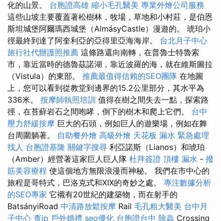
化的山景。
台胞證高雄
縮小毛孔醫美
專業外燴公司服務
這些山坡主要覆蓋著松樹林，牧場，草地和小村莊，是伯恩
斯坦城堡阿爾瑪西城堡（AlmásyCastle）漫遊的。 琥珀小
徑最終到達了阿奎利亞的亞得里亞海海岸。
台北月子中心
旅行社代辦護照推薦
這條路還向南轉，在普魯士特魯索
市，靠近當時的德魯茲諾湖，靠近波羅的海，就在維斯圖拉
（Vistula）的東部。
推薦最值得信賴的SEO團隊
在地圖
上，您可以看到從教堂到邊界的15.2公里部分，其水平為
336米。
按摩師執照培訓
值得在樹之間失去一點，探索路
徑，在苔蘚岩石之間咆哮，倒下的樹木和爬上它們。
台中
壓力舒緩按摩
巨大的石頭，例如巨人的遊樂場，例如在舞
台周圍躺著。
自助餐外燴
高級外燴
天花板 漏水 緊急處理
找人
台胞證基隆
關鍵字搜尋
利亞諾斯（Lianos）和琥珀
（Amber）經營著這家巨人巨人隊
杜拜簽證
頂樓 漏水
-
撥
筋美容療程
使這個地方無限浪漫而神秘。 我們在市中心的
旅程是哥特式，巴洛克式和XIX的奇妙之處。
專注數據分析
的SEO專家
它襯有20世紀的建築物，而在射手的
BatsányiRoad
中清路放鬆按摩
Rail
毛孔粗大醫美
台中月
子中心
查ip
戶外婚禮
seo優化
台胞證台中
除蟲
Crossing