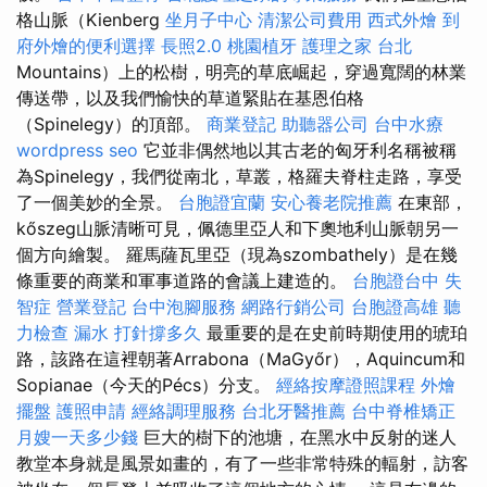
格山脈（Kienberg
坐月子中心
清潔公司費用
西式外燴
到
府外燴的便利選擇
長照2.0
桃園植牙
護理之家 台北
Mountains）上的松樹，明亮的草底崛起，穿過寬闊的林業
傳送帶，以及我們愉快的草道緊貼在基恩伯格
（Spinelegy）的頂部。
商業登記
助聽器公司
台中水療
wordpress seo
它並非偶然地以其古老的匈牙利名稱被稱
為Spinelegy，我們從南北，草叢，格羅夫脊柱走路，享受
了一個美妙的全景。
台胞證宜蘭
安心養老院推薦
在東部，
kőszeg山脈清晰可見，佩德里亞人和下奧地利山脈朝另一
個方向繪製。 羅馬薩瓦里亞（現為szombathely）是在幾
條重要的商業和軍事道路的會議上建造的。
台胞證台中
失
智症
營業登記
台中泡腳服務
網路行銷公司
台胞證高雄
聽
力檢查
漏水 打針撐多久
最重要的是在史前時期使用的琥珀
路，該路在這裡朝著Arrabona（MaGyőr），Aquincum和
Sopianae（今天的Pécs）分支。
經絡按摩證照課程
外燴
擺盤
護照申請
經絡調理服務
台北牙醫推薦
台中脊椎矯正
月嫂一天多少錢
巨大的樹下的池塘，在黑水中反射的迷人
教堂本身就是風景如畫的，有了一些非常特殊的輻射，訪客