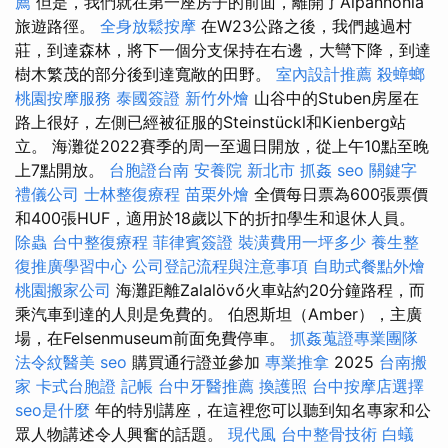
薦
但是，我們就在第一座房子的前面，離開了Alpannonia
旅遊路徑。
全身放鬆按摩
在W23公路之後，我們越過村
莊，到達森林，將下一個分支保持在右邊，大彎下降，到達
樹木繁茂的部分後到達寬敞的田野。
室內設計推薦
殺蟑螂
桃園按摩服務
泰國簽證
新竹外燴
山谷中的Stuben房屋在
路上很好，左側已經被征服的Steinstückl和Kienberg站
立。 海灘從2022賽季的周一至週日開放，從上午10點至晚
上7點開放。
台胞證台南
安養院 新北市
抓姦
seo 關鍵字
禮儀公司
士林整復療程
苗栗外燴
全價每日票為600張票價
和400張HUF，適用於18歲以下的折扣學生和退休人員。
除蟲
台中整復療程
菲律賓簽證
裝潢費用一坪多少
養生整
復推廣學習中心
公司登記流程與注意事項
自助式餐點外燴
桃園搬家公司
海灘距離Zalalövő火車站約20分鐘路程，而
乘汽車到達的人則是免費的。 伯恩斯坦（Amber），主廣
場，在Felsenmuseum前面免費停車。
抓姦蒐證專業團隊
法令紋醫美
seo
購買通行證並參加
專業推拿
2025
台南搬
家
卡式台胞證
記帳
台中牙醫推薦
換護照
台中按摩店選擇
seo是什麼
年的特別講座，在這裡您可以聽到知名專家和公
眾人物講述令人興奮的話題。
現代風
台中整骨技術
白蟻