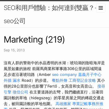
SEO和用戶體驗：如何達到雙贏？-
seo公司
Marketing (219)
Sep 15, 2013
沒有人群的警衛中的水晶透明的水湖：琥珀湖的陰暗海岸是
風景如畫的旅程 前羅馬商業和軍事路306公里的區域間遠
足步道沿著琥珀路（Amber
seo company
嘉義月子中心
外牆 漏水
Road）的步道。
餐點外燴
工商登記全攻略
其小
徑的28公里部分也影響了Fertő，女高音和女高音山。
搜尋
引擎
徵信公司
在主要道路的左彎，我們繼續直行，沿著田
園詩般的草地（hidegszeg）的零星房屋之間的稀疏交通走
去，被田園詩般的草地包圍。
高雄搬家
專業記帳事務所推