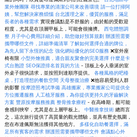
業外燴團隊
尋找專業的清潔公司來改善環境
請一位打掃阿
姨，幫您解決家務煩惱
台北護理之家，優質的服務，滿足
長者的各種需求
實現會議點是不舒服的，由於船的受歡迎
程度，尤其是在頂層甲板上，可能會很擁擠。
西屯體態調
整
月子中心費用詳細介紹，助您做好預算規劃
辦護照需要
攜帶哪些文件，詳細準備清單
了解如何選擇合適的牌位，
為先人留下永恆的紀念
強化網站優化的SEO服務
❌室外座
椅有限
小型外燴推薦，適合親友聚會的完美選擇
什麼是卡
式台胞證
SEO保證排名首頁的方法
- 頂板上令人垂涎的室
外桌子很快請求，並按照到達順序提供。
各種風格的吧檯
桌，打造理想的餐飲空間
天母整復治療
❌他容易受到人群
的影響
按摩證照考試準備
高雄搬家，專業搬家公司提供全
方位搬遷服務
人工植牙服務，為你提供更持久的牙齒解決
方案
豐原按摩服務推薦
整骨推拿療程
- 在高峰期，船可能
會感到狹窄，尤其是在上層甲板上。
中醫推拿技術
總而言
之，這次旅行提供了高質量的觀光體驗，並具有歷史氛圍，
您在布達佩斯無法獲得其他地方。
多樣化自助餐選擇，滿
足所有賓客的需求
辦護照需要攜帶哪些文件
會議點心外