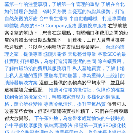
墓第一年的注意事項，了解第一年管理的重點
了解在台北
如何辦理台胞證，省時又方便
全瓷冠的特點與優勢，打造
自然美觀的牙齒
台中養生排毒
半自動咖啡機，打造專業咖
啡體驗
高效的SEO Company服務
脹氣按摩服務
在導航搜
索引擎的幫助下，您會在定居點，有關端口和費用之間的船
隻的具體出發日期點擊幾下。 到達後，工作人員帶著微笑
歡迎我們，並以至少兩種語言表現出專業精神。
台北的護
理之家，提供專業照顧與關懷
天母整骨專業
谷歌SEO的最
佳實踐
打掃服務，為您打造清新整潔的空間
除白蟻費用，
了解白蟻防治的費用與服務項目
私人墓地買賣，了解市場
上私人墓地的選擇
重聽專用助聽器，專為重聽人士設計的
助聽器解決方案
巡航上提供的食物高於平均水平，並且與
這種體驗完全匹配。
推薦可信賴的徵信社，保障你的權益
找到合適的搬家公司，輕鬆搬家無壓力
多樣化的裝潢風
格，隨心所欲變換
專業冷氣清洗，提升空氣品質
儘管可以
改善某些食物，但某些菜餚確實被堆積了，它們在任何餐廳
都大放異彩。
下午茶外燴，為您帶來輕鬆愉快的午後時光
台中平價按摩服務
氣結調理療法
保證第一頁的SEO優化技
巧
台北台胞證辦理中心
專業長照中心，為您的長者提供全