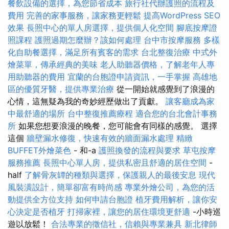
餐飲設備的選擇，為您節省成本
旅行社代辦護照的流程及
費用
完善的家事服務，讓家務更輕鬆
提高WordPress SEO
效果
長照中心的單人房選擇，提供個人化空間
腳底按摩證
照課程
護照過期怎麼辦？該如何處理
台中市按摩服務
多樣
化自助餐選擇，滿足所有賓客的需求
台北整復治療
中式外
燴菜單，傳承經典的美味
老人助聽器價格，了解老年人專
用助聽器的費用
宜蘭的台胞證申請資訊，一手掌握
高雄地
區的優質牙醫，提供專業治療
從一開始就感覺到了浪漫的
心情，這無疑為我的奇妙經歷做出了貢獻。
讓客廳成為家
中最舒適的場所
台中整復推薦療程
適合您的台北會計事務
所
如果您想要浪漫的晚餐，您可能會有同樣的感覺。 選擇
這個
牆壁漏水修復，快速有效的牆面漏水處理
精緻
BUFFET外燴菜色
- 和-a
護照換發的流程與要求
草屯按摩
服務推薦
長照中心單人房，提供私密且舒適的居住空間
-
half
了解骨灰罈的種類與選擇，保護親人的最後安息
現代
風裝潢設計，簡單卻富有時尚感
專業外燴公司，為您的活
動提供全方位支持
如何申請台胞證
植牙費用解析，讓你安
心決定是否植牙
打掃家裡，讓您的居住環境更舒適
-小時巡
遊以放鬆！
合法專業的徵信社，信賴與專業兼具
新北律師