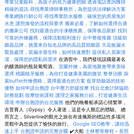
專業兒童眼科，為孩子的視力健康把關
透過電話查詢獲得
精確的資訊
尋找專業律師事務所，為您提供法律解決方案
專業網路行銷公司
尋找專業防水服務，確保您的房屋免於
水患
護照換發的流程與要求
搬家必看，了解如何選擇合適
的搬家公司
找到最適合的冷凍櫃推薦，保障食品新鮮
找到
可靠的外燴廠商，保障活動順利進行
台中整復推薦
頂級助
聽器品牌，挑選來自知名品牌的高品質助聽器
天花板漏水
緊急處理，當漏水發生時，如何快速應對
提供私人居家清
潔，保障您的隱私與需求
在酒窖中，我們發現該國最著名
的釀酒師的瓶裝葡萄酒。
宜蘭外燴，為當地聚會帶來美味
選擇
桃園植牙服務，為你打造健康美麗的微笑
整脊治療
探
索buffet外燴價格，選擇最適合的方案
藍芽助聽器的技術
優勢
如何申請台胞證
台中壓力舒緩按摩
找台北會計師協助
財務規劃
按摩技術課程
護理之家服務介紹，打造健康生活
環境
申辦台胞證的台北服務
他們的晚餐船承諾心情繁華，
吉普賽人（Gypsy）令人著迷，這是令人難忘的體驗。 總
而言之，Silverline的觀光之旅在布達佩斯的標誌性多瑙河
景觀中為您提供了愉快的旅行。
Google SEO教學，讓你迅
速上手
台胞證申請的完整步驟
✔️大船
士林整骨療程
-
長照