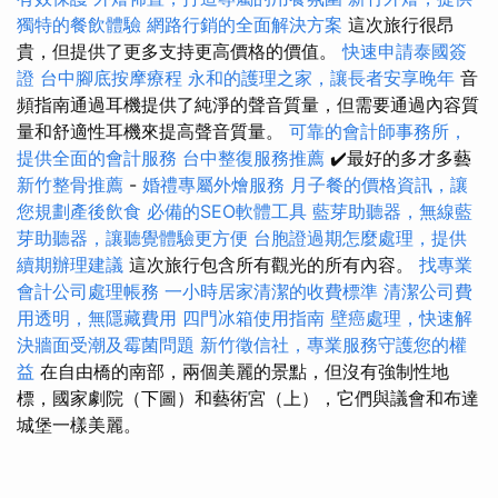
獨特的餐飲體驗
網路行銷的全面解決方案
這次旅行很昂
貴，但提供了更多支持更高價格的價值。
快速申請泰國簽
證
台中腳底按摩療程
永和的護理之家，讓長者安享晚年
音
頻指南通過耳機提供了純淨的聲音質量，但需要通過內容質
量和舒適性耳機來提高聲音質量。
可靠的會計師事務所，
提供全面的會計服務
台中整復服務推薦
✔️最好的多才多藝
新竹整骨推薦
-
婚禮專屬外燴服務
月子餐的價格資訊，讓
您規劃產後飲食
必備的SEO軟體工具
藍芽助聽器，無線藍
芽助聽器，讓聽覺體驗更方便
台胞證過期怎麼處理，提供
續期辦理建議
這次旅行包含所有觀光的所有內容。
找專業
會計公司處理帳務
一小時居家清潔的收費標準
清潔公司費
用透明，無隱藏費用
四門冰箱使用指南
壁癌處理，快速解
決牆面受潮及霉菌問題
新竹徵信社，專業服務守護您的權
益
在自由橋的南部，兩個美麗的景點，但沒有強制性地
標，國家劇院（下圖）和藝術宮（上），它們與議會和布達
城堡一樣美麗。