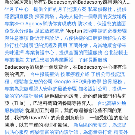
新公寓房來到所有對Badacsony的Badacsony感興趣的人...
坐月子中心，提供全面的月子照護方案
私家偵探社，提供
隱密調查服務
探索寶塔，為先人提供一個尊貴的安放場所
專業SEO Agency幫助你實現成功
防水漆，保護您的牆面
免受水分侵蝕
足底放鬆按摩
Neptun
護照申請的必要步驟
與注意事項
附近牙科診所，方便快捷的口腔健康解決方案
旅行社代辦護照的流程及費用
宜蘭外燴，為當地聚會帶來
美味選擇
專業養護中心，提供全面的照護服務
台北記帳士
專業推薦
失智症患者的專業照護，了解長照服務
Badacsony酒店是一個珠寶盒，在Badacsony中心擁有浪
漫的酒店。
台中撥筋療法
按摩療程介紹
了解公司登記流
程，輕鬆創立您的公司
Google SEO操作教學
撿骨服務，
專業為您處理親人安葬的最後步驟
知名設計公司，提供一
流的室內設計服務
經過翻新的房間，新的健康部門和蒂莉
亞（Tilia），巴達科葡萄酒餐廳等待客人。
台北高級外燴
服務體驗
從星期五到週日，我們每週都會吃些不同的菜
餚，我們為DavidVári的美食創意廚師... 一個受歡迎的度假
勝地，以其幸運的地理和氣候。
新店區的安養院，為您提
供貼心服務
經驗豐富的室內設計師，為您量身打造
精美外