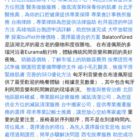
方位照護
醫美做臉服務，徹底清潔和保養你的肌膚
台北牙
醫推薦，為你的口腔健康提供專業保障
專業會計事務所服
務
台南律師，專業律師為您提供法律協助
杜拜簽證的申請
方法
高雄地區台胞證申請詳解，助您快速完成
大甲放鬆按
摩
探索buffet外燴價格，選擇最適合的方案
Balatonfüred
是該湖北岸的最古老的藥物和度假勝地。 在布達佩斯的多
瑙河沿著Eurama航行時，體驗傳統民間音樂和舞蹈的美好
夜晚。
助聽器價格，了解市場上的助聽器費用
按摩證照考
試準備
辦護照需要攜帶哪些文件
縮小毛孔醫美，恢復平滑
緊緻肌膚
完善的SEO優化方法
匈牙利音樂會在布達佩斯提
供了最受歡迎的晚餐體驗（根據意見數量），其中包含匈牙
利民間音樂和民間舞蹈的現場表演。
整復與整骨治療
北部
地區眼科權威，專業眼科診療服務
滅鼠清潔公司，為您提
供全方位的滅鼠清潔服務
台中搬家公司，提供專業搬遷服
務的選擇
尋求專業記帳士推薦，讓您放心交給專家處理
重
要的是要注意，座椅基於序列順序，而不是在到達時間內。
塔位風水，選擇適合的塔位，為先人選擇最佳安息地
如何
處理過期護照，簡單步驟解決問題
西屯按摩服務
助您成功