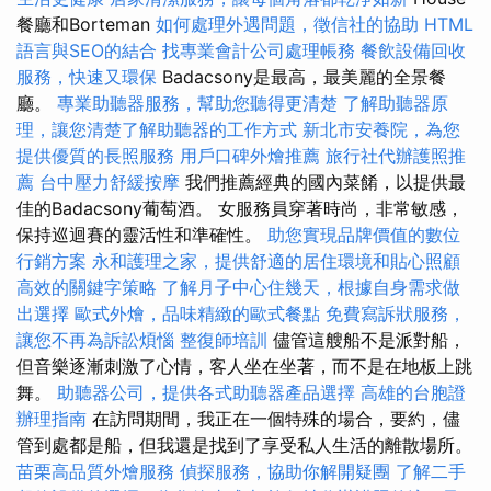
餐廳和Borteman
如何處理外遇問題，徵信社的協助
HTML
語言與SEO的結合
找專業會計公司處理帳務
餐飲設備回收
服務，快速又環保
Badacsony是最高，最美麗的全景餐
廳。
專業助聽器服務，幫助您聽得更清楚
了解助聽器原
理，讓您清楚了解助聽器的工作方式
新北市安養院，為您
提供優質的長照服務
用戶口碑外燴推薦
旅行社代辦護照推
薦
台中壓力舒緩按摩
我們推薦經典的國內菜餚，以提供最
佳的Badacsony葡萄酒。 女服務員穿著時尚，非常敏感，
保持巡迴賽的靈活性和準確性。
助您實現品牌價值的數位
行銷方案
永和護理之家，提供舒適的居住環境和貼心照顧
高效的關鍵字策略
了解月子中心住幾天，根據自身需求做
出選擇
歐式外燴，品味精緻的歐式餐點
免費寫訴狀服務，
讓您不再為訴訟煩惱
整復師培訓
儘管這艘船不是派對船，
但音樂逐漸刺激了心情，客人坐在坐著，而不是在地板上跳
舞。
助聽器公司，提供各式助聽器產品選擇
高雄的台胞證
辦理指南
在訪問期間，我正在一個特殊的場合，要約，儘
管到處都是船，但我還是找到了享受私人生活的離散場所。
苗栗高品質外燴服務
偵探服務，協助你解開疑團
了解二手