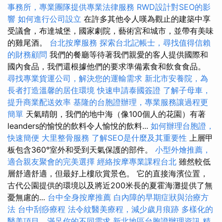
事務所，專業團隊提供專業法律服務
RWD設計對SEO的影
響
如何進行公司設立
在許多其他令人嘆為觀止的建築中享
受議會，布達城堡，國家劇院，藝術宮和城市，並帶有美味
的雞尾酒。
台北按摩服務
探索台北記帳士，尋找值得信賴
的財務顧問
我們的餐廳等待著我們親愛的客人提供國際和
國內食品，我們還根據他們的要求準備素食和飲食食品。
尋找專業貨運公司，解決您的運輸需求
新北市安養院，為
長者打造溫馨的居住環境
快速申請泰國簽證
了解子母車，
提升商業配送效率
基隆的台胞證辦理，專業服務讓過程更
簡單
天氣晴朗，我們的地中海（像100個人的花園）有著
leanders的愉悅的飲料令人愉悅的飲料...
如何辦理台胞證，
快速簡便
大里整骨服務
了解SEO是什麼及其重要性
上層甲
板包含360°室外和受到天氣保護的部件。
小型外燴推薦，
適合親友聚會的完美選擇
經絡按摩專業課程台北
雖然較低
層舒適舒適，但最好上樓欣賞景色。 它的直接海濱位置，
古代公園提供的環境以及將近200米長的夏霍海灘提供了無
憂無慮的...
台中全身按摩推薦
白內障的早期症狀與治療方
法
台中刮痧療程
法令紋醫美療程，減少歲月痕跡
多樣化的
醫美項目，滿足你的不同需求
新北地區台胞證辦理資訊
精