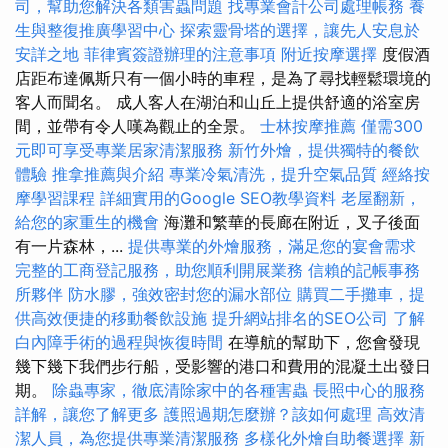
司，幫助您解決各類害蟲問題
找專業會計公司處理帳務
養
生與整復推廣學習中心
探索靈骨塔的選擇，讓先人安息於
安詳之地
菲律賓簽證辦理的注意事項
附近按摩選擇
度假酒
店距布達佩斯只有一個小時的車程，是為了尋找輕鬆環境的
客人而聞名。 成人客人在湖泊和山丘上提供舒適的浴室房
間，並帶有令人嘆為觀止的全景。
士林按摩推薦
僅需300
元即可享受專業居家清潔服務
新竹外燴，提供獨特的餐飲
體驗
推拿推薦與介紹
專業冷氣清洗，提升空氣品質
經絡按
摩學習課程
詳細實用的Google SEO教學資料
老屋翻新，
給您的家重生的機會
海灘和繁華的長廊在附近，叉子後面
有一片森林，...
提供專業的外燴服務，滿足您的宴會需求
完整的工商登記服務，助您順利開展業務
信賴的記帳事務
所夥伴
防水膠，強效密封您的漏水部位
購買二手攤車，提
供高效便捷的移動餐飲設施
提升網站排名的SEO公司
了解
白內障手術的過程與恢復時間
在導航的幫助下，您會發現
幾下幾下我們步行船，受影響的港口和費用的混凝土出發日
期。
除蟲專家，徹底清除家中的各種害蟲
長照中心的服務
詳解，讓您了解更多
護照過期怎麼辦？該如何處理
高效清
潔人員，為您提供專業清潔服務
多樣化外燴自助餐選擇
新