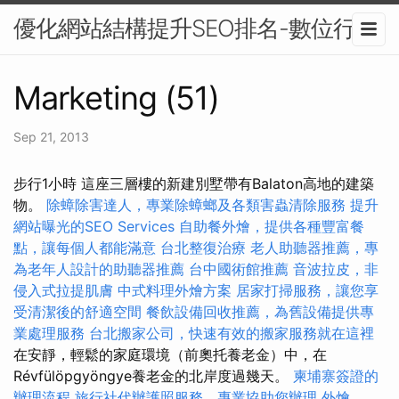
優化網站結構提升SEO排名-數位行銷
Marketing (51)
Sep 21, 2013
步行1小時 這座三層樓的新建別墅帶有Balaton高地的建築
物。
除蟑除害達人，專業除蟑螂及各類害蟲清除服務
提升
網站曝光的SEO Services
自助餐外燴，提供各種豐富餐
點，讓每個人都能滿意
台北整復治療
老人助聽器推薦，專
為老年人設計的助聽器推薦
台中國術館推薦
音波拉皮，非
侵入式拉提肌膚
中式料理外燴方案
居家打掃服務，讓您享
受清潔後的舒適空間
餐飲設備回收推薦，為舊設備提供專
業處理服務
台北搬家公司，快速有效的搬家服務就在這裡
在安靜，輕鬆的家庭環境（前奧托養老金）中，在
Révfülöpgyöngye養老金的北岸度過幾天。
柬埔寨簽證的
辦理流程
旅行社代辦護照服務，專業協助您辦理
外燴