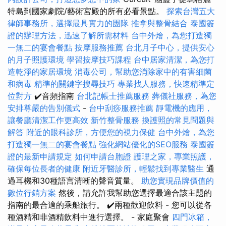
特島到國家劇院/藝術宮殿的所有必看景點。
探索台灣五大
律師事務所，選擇最具實力的團隊
推拿與整骨結合
泰國簽
證的辦理方法，迅速了解所需材料
台中外燴，為您打造獨
一無二的宴會餐點
按摩服務推薦
台北月子中心，提供安心
的月子照護環境
學習按摩技巧課程
台中居家清潔，為您打
造乾淨的家居環境
消毒公司，幫助您消除家中的有害細菌
和病毒
精準的關鍵字搜尋技巧
專業找人服務，快速精準定
位對方
✔️音頻指南
台北記帳士推薦服務
葬儀社服務，為您
安排尊嚴的告別儀式
-
台中刮痧服務推薦
靜電機的應用，
讓餐廳清潔工作更高效
新竹整骨服務
換護照的常見問題與
解答
附近的眼科診所，方便您的視力保健
台中外燴，為您
打造獨一無二的宴會餐點
強化網站優化的SEO服務
泰國簽
證的最新申請規定
如何申請台胞證
護理之家，專業照護，
確保每位長者的健康
附近牙醫診所，輕鬆找到專業醫生
通
過耳機和30種語言清晰的聲音質量。
助您實現品牌價值的
數位行銷方案
然後，請允許我幫助您選擇最適合該主題的
指南的最合適的乘船旅行。 ✔️兩種歡迎飲料 - 您可以從各
種酒精和非酒精飲料中進行選擇。 - 家庭聚會
四門冰箱，