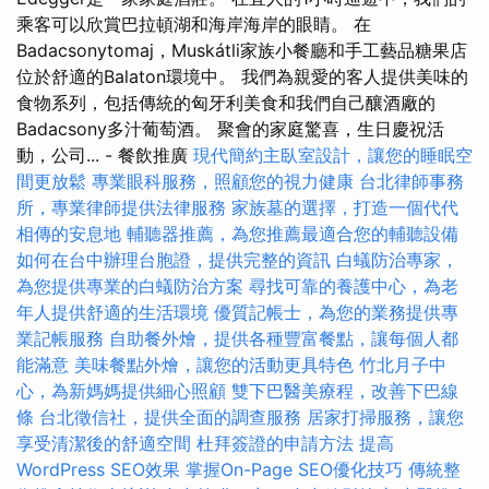
乘客可以欣賞巴拉頓湖和海岸海岸的眼睛。 在
Badacsonytomaj，Muskátli家族小餐廳和手工藝品糖果店
位於舒適的Balaton環境中。 我們為親愛的客人提供美味的
食物系列，包括傳統的匈牙利美食和我們自己釀酒廠的
Badacsony多汁葡萄酒。 聚會的家庭驚喜，生日慶祝活
動，公司... - 餐飲推廣
現代簡約主臥室設計，讓您的睡眠空
間更放鬆
專業眼科服務，照顧您的視力健康
台北律師事務
所，專業律師提供法律服務
家族墓的選擇，打造一個代代
相傳的安息地
輔聽器推薦，為您推薦最適合您的輔聽設備
如何在台中辦理台胞證，提供完整的資訊
白蟻防治專家，
為您提供專業的白蟻防治方案
尋找可靠的養護中心，為老
年人提供舒適的生活環境
優質記帳士，為您的業務提供專
業記帳服務
自助餐外燴，提供各種豐富餐點，讓每個人都
能滿意
美味餐點外燴，讓您的活動更具特色
竹北月子中
心，為新媽媽提供細心照顧
雙下巴醫美療程，改善下巴線
條
台北徵信社，提供全面的調查服務
居家打掃服務，讓您
享受清潔後的舒適空間
杜拜簽證的申請方法
提高
WordPress SEO效果
掌握On-Page SEO優化技巧
傳統整