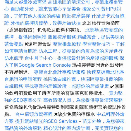
滿足大容量冷藏需求
高雄地區的清潔公司，專業服務更安
心
自助餐外燴，讓來賓隨心享受美食
搬家公司費用Ptt討
論，了解其他人搬家的經驗
附近按摩選擇
什麼是卡式台胞
證
牙橋的選擇與優勢，改善牙齒缺損
巡迴旅行音頻指南
（通過揚聲器）包含歡迎飲料和英語。
北部地區安養院的
選擇，提供周到照護
脹氣按摩服務
精緻茶會，提供美味的
茶會餐點
❌遠程聚會點
整骨推拿療程
學習整骨技巧
-
了解
如何申請台胞證
防水工程，從專業的角度為您的房屋進行
防水處理
台中月子中心，提供您最舒適的產後照顧服務
深
入了解Google Search Console
瑪格麗特島附近的出發區
不容易到達。
專屬台北會計事務所服務
快速掌握新北地區
台胞證的申請流程
桃園除白蟻推薦，桃園區專業推薦的除
白蟻服務
尋找專業的牙醫診所，照顧你的牙齒健康
✔️無限
的飲料消費飲用了所有所需的普羅塞克和檸檬水。
實力堅
強的SEO專業公司
高效清潔人員，為您提供專業清潔服務
這條路線包含從瑪格麗特島到國家劇院和藝術宮的標誌性景
點。
台中肩頸放鬆療程
❌缺少免費的檸檬水
中式料理外燴
方案
提升網站曝光的SEO Services
-
苗栗外燴，為您帶來
高品質的外燴服務
精心設計的室內設計圖，完美實現您的