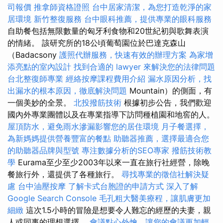
司報價
推拿師資格證照
台中居家清潔，為您打造乾淨的家
居環境
新竹整復服務
台中眼科推薦，提供專業的眼科服務
自助餐包括無限數量的匈牙利食物和20世紀初與歌舞表演
的情緒。 該研究所的18公頃葡萄園位於巴達克森山
（Badacsony
護照代辦服務，快速有效的辦理方案
為家增
添亮點的室內設計
找到合適的 lawyer 來解決您的法律問題
台北整復師專業
經絡按摩課程費用介紹
漏水原因分析，找
出漏水的根本原因，徹底解決問題
Mountain）的側面，有
一個美妙的全景。
北投撥筋技術
根據初步公告，我們歡迎
國內外專業團體以及在專業指導下訪問種植園和地窖的人。
屋頂防水，避免雨水滲漏影響您的居住環境
月子餐選擇，
為新媽媽提供營養豐富的餐點
助聽器推薦，選擇最適合您
的助聽器品牌與型號
專注數據分析的SEO專家
撥筋技術教
學
Eurama至少至少2003年以來一直在旅行社經營，除晚
餐旅行外，還提供了各種旅行。
尋找專業的徵信社解決疑
慮
台中油壓按摩
了解卡式台胞證的申請方式
深入了解
Google Search Console
毛孔粗大醫美療程，讓肌膚更加
細緻
這次1.5小時的冒險是想要令人難忘的經歷的夫妻，親
人或同事的理想選擇。
會議點心外燴，讓您的會議更加輕