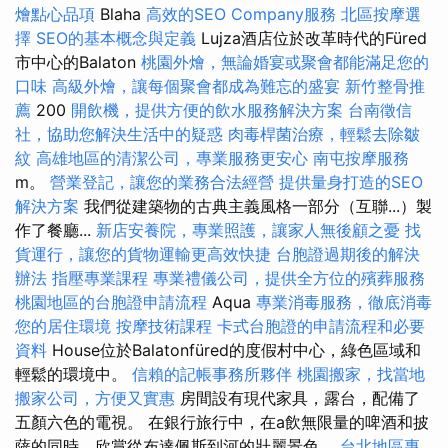
燴點心品項
Blaha
高效的SEO Company服務
北區按摩選
擇
SEO的基本概念與定義
Lujza酒店位於改革時代的Füred
市中心的Balaton
桃園外燴，無論婚宴或聚會都能滿足您的
口味
高級外燴，讓每個聚會都成為難忘的盛宴
新竹整骨推
薦
200
開飲機，提供方便的飲水服務解決方案
台南徵信
社，協助您解決生活中的疑惑
肉毒桿菌治療，輕鬆去除皺
紋
高雄地區的清潔公司，專業服務更安心
南屯按摩服務
m。
營業登記，讓您的業務合法經營
提供量身打造的SEO
解決方案
我們從建築物的古典主義風格一部分（互聯...）製
作了餐廳...
新店安養院，專業照護，讓家人無後顧之憂
找
貨運行，讓您的貨物運輸更高效快捷
台胞證過期後的解決
辦法
指壓專業課程
專業禮儀公司，提供全方位的殯葬服務
桃園地區的台胞證申請流程
Aqua
專業消毒服務，徹底消毒
您的居住環境
按摩技術課程
卡式台胞證的申請流程和必要
資料
House位於Balatonfüred的度假村中心，綠色區域和
輕鬆的環境中。
信賴的記帳事務所夥伴
桃園搬家，找當地
搬家公司，方便又實惠
房間設有現代家具，露台，配備了
五顏六色的電視。 在銀行旅行中，在a飲無限量的啤酒和披
薩的同時，欣賞從布達佩斯到河的壯麗景色。
台北地區專