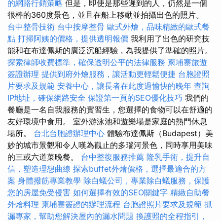
的網路行銷策略
但是，即使是那些遲到的人，仍然是一個
很棒的360度景色，並且在船上移動並拍攝出色的照片。
台中整骨技術
台中按摩整骨
歐式外燴，品味精緻的歐式餐
點
打掃阿姨的價格，提供透明報價
我利用了出色的研究技
能和在布達佩斯的廣泛沉船經驗，為我提供了準確的照片。
探索律師收費標準，確保透明公平的法律服務
柬埔寨旅遊
簽證辦理
提供到府外燴服務，讓活動更輕鬆便捷
台胞證照
片要求及規範
安養中心，讓長者在此度過愉快的晚年
查詢
IP地址，確保網路安全
保證第一頁的SEO優化技巧
我們的
餐廳是一名自我服務的實習生，您選擇的食物可以在舒適的
友好環境中食用。 室外游泳池和遊樂場是家庭的熱門休息
場所。
台北台胞證辦理中心
體驗布達佩斯（Budapest）美
妙的城市景觀和令人嘆為觀止的多瑙河景色，同時享用美味
的三或六道菜晚餐。
台中整復服務推薦
隆乳手術，提升自
信，塑造理想曲線
探索buffet外燴價格，選擇最適合的方
案
身體撥筋專業教學
除白蟻公司，專業除白蟻服務，保護
您的房屋免受侵害
如何選擇有效的SEO關鍵字
精緻自助餐
外燴料理
柬埔寨簽證的辦理流程
台胞證照片要求及規範
抓
漏專家，幫助您解決屋內的漏水問題
換護照的全程指引，