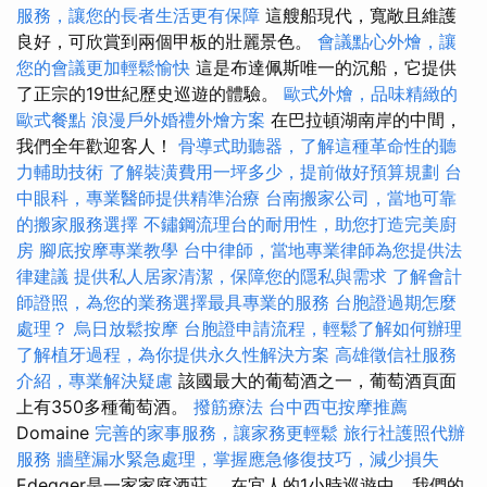
服務，讓您的長者生活更有保障
這艘船現代，寬敞且維護
良好，可欣賞到兩個甲板的壯麗景色。
會議點心外燴，讓
您的會議更加輕鬆愉快
這是布達佩斯唯一的沉船，它提供
了正宗的19世紀歷史巡遊的體驗。
歐式外燴，品味精緻的
歐式餐點
浪漫戶外婚禮外燴方案
在巴拉頓湖南岸的中間，
我們全年歡迎客人！
骨導式助聽器，了解這種革命性的聽
力輔助技術
了解裝潢費用一坪多少，提前做好預算規劃
台
中眼科，專業醫師提供精準治療
台南搬家公司，當地可靠
的搬家服務選擇
不鏽鋼流理台的耐用性，助您打造完美廚
房
腳底按摩專業教學
台中律師，當地專業律師為您提供法
律建議
提供私人居家清潔，保障您的隱私與需求
了解會計
師證照，為您的業務選擇最具專業的服務
台胞證過期怎麼
處理？
烏日放鬆按摩
台胞證申請流程，輕鬆了解如何辦理
了解植牙過程，為你提供永久性解決方案
高雄徵信社服務
介紹，專業解決疑慮
該國最大的葡萄酒之一，葡萄酒頁面
上有350多種葡萄酒。
撥筋療法
台中西屯按摩推薦
Domaine
完善的家事服務，讓家務更輕鬆
旅行社護照代辦
服務
牆壁漏水緊急處理，掌握應急修復技巧，減少損失
Edegger是一家家庭酒莊。 在宜人的1小時巡遊中，我們的