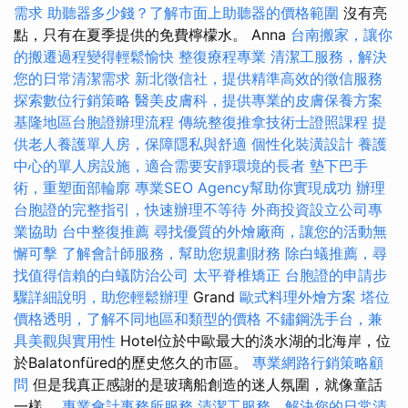
需求
助聽器多少錢？了解市面上助聽器的價格範圍
沒有亮
點，只有在夏季提供的免費檸檬水。 Anna
台南搬家，讓你
的搬遷過程變得輕鬆愉快
整復療程專業
清潔工服務，解決
您的日常清潔需求
新北徵信社，提供精準高效的徵信服務
探索數位行銷策略
醫美皮膚科，提供專業的皮膚保養方案
基隆地區台胞證辦理流程
傳統整復推拿技術士證照課程
提
供老人養護單人房，保障隱私與舒適
個性化裝潢設計
養護
中心的單人房設施，適合需要安靜環境的長者
墊下巴手
術，重塑面部輪廓
專業SEO Agency幫助你實現成功
辦理
台胞證的完整指引，快速辦理不等待
外商投資設立公司專
業協助
台中整復推薦
尋找優質的外燴廠商，讓您的活動無
懈可擊
了解會計師服務，幫助您規劃財務
除白蟻推薦，尋
找值得信賴的白蟻防治公司
太平脊椎矯正
台胞證的申請步
驟詳細說明，助您輕鬆辦理
Grand
歐式料理外燴方案
塔位
價格透明，了解不同地區和類型的價格
不鏽鋼洗手台，兼
具美觀與實用性
Hotel位於中歐最大的淡水湖的北海岸，位
於Balatonfüred的歷史悠久的市區。
專業網路行銷策略顧
問
但是我真正感謝的是玻璃船創造的迷人氛圍，就像童話
一樣。
專業會計事務所服務
清潔工服務，解決您的日常清