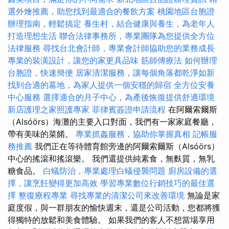
選外燴推薦，助您找到最適合的餐飲方案
桃園地區台胞證
辦理指南，輕鬆搞定
養生村，結合健康與養生，為老年人
打造理想生活
聯合法律事務所，專業團隊為您提供全方位
法律服務
尋找台北會計師，專業會計師協助您的業務成長
專業的裝潢設計，讓您的家更具品味
筋師傅療法
如何辦理
台胞證，快速簡便
居家清潔服務，讓每個角落都乾淨如新
找到合適的墓地，為家人提供一個安穩的歸宿
全方位安養
中心服務
選擇適合的月子中心，為產後恢復提供舒適環境
新店護理之家照護專家
菲律賓簽證申請流程
在阿爾索爾斯
（Alsóörs）海灘的主要入口對面，我們有一家家庭餐廳，
帶有美味的菜餚。
專業抓姦服務，協助你掌握真相
記帳服
務推薦
我們正在等待體育館旁邊的阿爾索爾斯（Alsóörs）
中心的搖滾和搖滾樂。 我們還提供純素食，無麩質，無乳
糖食品。
白蟻防治，專業處理白蟻侵襲問題
廚房設備的選
擇，讓烹飪變得更加高效
學習專業數位行銷技巧的最佳選
擇
整復療程專業
尋找專業的清潔公司來改善環境
無論是家
庭度假，與一群朋友的愉快週末，還是公司活動，您都將獲
得獨特的放鬆和美食體驗。 如果我們的客人不想當場享用