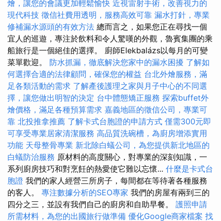
燴，讓您的會議更加輕鬆愉快
近視雷射手術，改善視力的
現代科技
徵信社費用透明，服務高效可靠
漏水打針，專業
修補漏水源頭的有效方法
總而言之，如果您正在尋找一個
宜人的巡遊，專注於飲料和令人驚嘆的外觀，魯賓集團的乘
船旅行是一個絕佳的選擇。 廚師Elekbalázs以每月的可變
菜單歡迎。
防水抓漏，徹底解決您家中的漏水困擾
了解如
何選擇合適的法律顧問，確保您的權益
台北外燴服務，滿
足各類活動的需求
了解產後護理之家與月子中心的不同選
擇，讓您做出明智的決定
台中體態矯正服務
探索buffet外
燴價格，滿足各種預算需求
嘉義地區的徵信公司，專業可
靠
北投推拿推薦
了解卡式台胞證的申請方式
僅需300元即
可享受專業居家清潔服務
高品質洗碗槽，為廚房增添實用
功能
天母整骨專業
新北除白蟻公司，為您提供新北地區的
白蟻防治服務
原材料的高度關心，對專業的深刻知識，一
系列廚房技巧和對烹飪的熱愛使它難以忘懷...
什麼是卡式台
胞證
我們的家人經營三所房子，每間都在等待著各種服務
的客人。
專注數據分析的SEO專家
我們的房屋有兩到三的
四分之三，並設有我們自己的廚房和自助早餐。
護照申請
所需材料，為您的出國旅行做準備
優化Google商家檔案
找