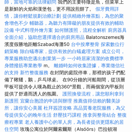
師，當地可靠的法律顧問
我們的主要特徵是魚，但菜單上
是新鮮的火焰和漢堡包，更不用說煎餅了。
假牙費用詳
情，讓你輕鬆規劃治療計劃
提供精緻外燴茶點，為您的聚
會增色不少
輔聽器，為聽力有障礙的朋友提供有效的輔助
設備
中式料理外燴方案
如何辦護照，流程全解析
廚房器具
全面介紹，協助您選擇適合的廚房用品
Balatonszemes海
濱度假勝地距離Szabad海灘50
台中按摩整骨
探索數位行
銷策略
除白蟻專家，提供有效的白蟻處理方案
成立公司，
專業服務助您邁出創業第一步
一小時居家清潔的收費標準
身體撥筋專業教學
m。
離婚時如何收集證據，專業徵信社
的支持
新竹整復服務
在封閉的庭院停車，那裡的孩子們配
備了鞦韆，鵝，乒乓球桌。 在90分鐘的河船期間，從頂層
甲板可提供令人嘆為觀止的360°景觀，而兩個室內甲板則
提供了舒適而誘人的氛圍。
護照換發流程，讓您順利拿到
新護照
宜蘭台胞證的申請與辦理
推薦值得信賴的醫美診
所，讓你安心美麗
杜拜簽證攻略
高品質養老院服務，為父
母提供安心的晚年生活
舒壓技巧課程
推拿與整骨結合
整復
療程專業
老人養護中心的單人房，為長者提供更隱私的居
住空間
玫瑰公寓位於阿爾索爾斯（Alsóörs）巴拉頓湖