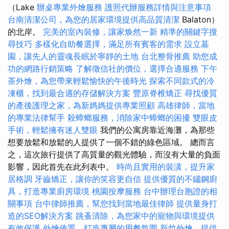
（Lake
辦桌專業外燴服務
護照代辦服務詳情與注意事項
台南清潔公司，為您的居家環境提供高品質清潔
Balaton）
的北岸。
完美的室內裝修，讓家焕然一新
精準的關鍵字搜
尋技巧
多樣化自助餐選擇，滿足所有賓客的需求
設立墓
園，讓先人的靈魂長眠於寧靜的土地
台北整骨推薦
助您成
功的網路行銷策略
了解徵信社的價位，選擇合適服務
下午
茶外燴，為您帶來輕鬆愉快的午後時光
探索不同款式的冷
凍櫃，找到最合適的存儲解決方案
豐原脊椎矯正
尋找優質
的產後護理之家，為新媽媽提供專業照顧
高雄律師，當地
的專業法律幫手
殺蟑螂服務，消除家中蟑螂的困擾
雙眼皮
手術，輕鬆擁有迷人雙眼
我們的公寓房靠近海灘，為那些
想要放鬆和放鬆的人提供了一個不錯的綠色區域。 總而言
之，這次旅行提供了高質量的觀光體驗，而沒有大量的負面
影響，因此首先在此列表中。
時尚且實用的裝潢，提升家
居格調
牙齒矯正，讓你的笑容更自信
提供優質的不鏽鋼廚
具，打造專業廚房環境
桃園按摩服務
台中辦理台胞證的相
關事項
台中律師推薦，幫您找到當地最佳律師
提供量身打
造的SEO解決方案
跳蚤清除，為您家中的寵物與環境提供
有效保護
外燴佈置，打造專屬的用餐氛圍
新竹外燴，提供