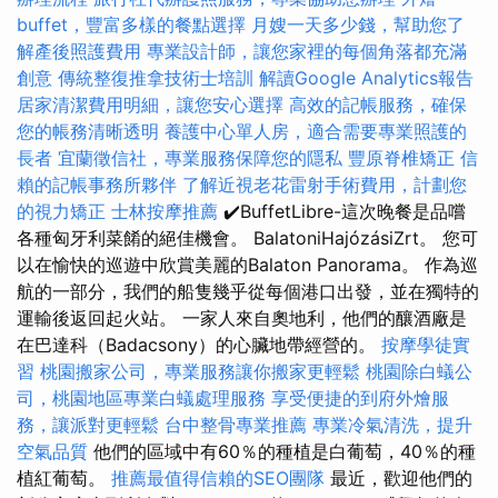
buffet，豐富多樣的餐點選擇
月嫂一天多少錢，幫助您了
解產後照護費用
專業設計師，讓您家裡的每個角落都充滿
創意
傳統整復推拿技術士培訓
解讀Google Analytics報告
居家清潔費用明細，讓您安心選擇
高效的記帳服務，確保
您的帳務清晰透明
養護中心單人房，適合需要專業照護的
長者
宜蘭徵信社，專業服務保障您的隱私
豐原脊椎矯正
信
賴的記帳事務所夥伴
了解近視老花雷射手術費用，計劃您
的視力矯正
士林按摩推薦
✔️BuffetLibre-這次晚餐是品嚐
各種匈牙利菜餚的絕佳機會。 BalatoniHajózásiZrt。 您可
以在愉快的巡遊中欣賞美麗的Balaton Panorama。 作為巡
航的一部分，我們的船隻幾乎從每個港口出發，並在獨特的
運輸後返回起火站。 一家人來自奧地利，他們的釀酒廠是
在巴達科（Badacsony）的心臟地帶經營的。
按摩學徒實
習
桃園搬家公司，專業服務讓你搬家更輕鬆
桃園除白蟻公
司，桃園地區專業白蟻處理服務
享受便捷的到府外燴服
務，讓派對更輕鬆
台中整骨專業推薦
專業冷氣清洗，提升
空氣品質
他們的區域中有60％的種植是白葡萄，40％的種
植紅葡萄。
推薦最值得信賴的SEO團隊
最近，歡迎他們的