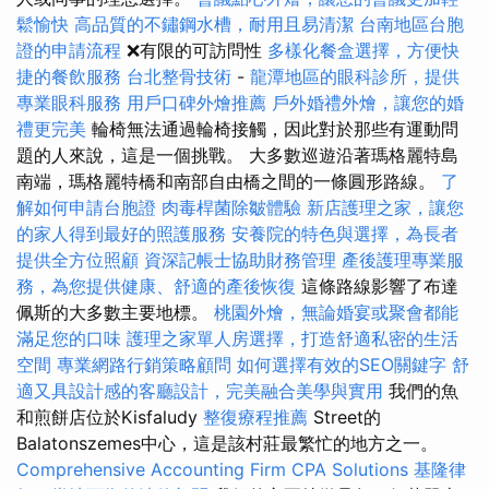
鬆愉快
高品質的不鏽鋼水槽，耐用且易清潔
台南地區台胞
證的申請流程
❌有限的可訪問性
多樣化餐盒選擇，方便快
捷的餐飲服務
台北整骨技術
-
龍潭地區的眼科診所，提供
專業眼科服務
用戶口碑外燴推薦
戶外婚禮外燴，讓您的婚
禮更完美
輪椅無法通過輪椅接觸，因此對於那些有運動問
題的人來說，這是一個挑戰。 大多數巡遊沿著瑪格麗特島
南端，瑪格麗特橋和南部自由橋之間的一條圓形路線。
了
解如何申請台胞證
肉毒桿菌除皺體驗
新店護理之家，讓您
的家人得到最好的照護服務
安養院的特色與選擇，為長者
提供全方位照顧
資深記帳士協助財務管理
產後護理專業服
務，為您提供健康、舒適的產後恢復
這條路線影響了布達
佩斯的大多數主要地標。
桃園外燴，無論婚宴或聚會都能
滿足您的口味
護理之家單人房選擇，打造舒適私密的生活
空間
專業網路行銷策略顧問
如何選擇有效的SEO關鍵字
舒
適又具設計感的客廳設計，完美融合美學與實用
我們的魚
和煎餅店位於Kisfaludy
整復療程推薦
Street的
Balatonszemes中心，這是該村莊最繁忙的地方之一。
Comprehensive Accounting Firm CPA Solutions
基隆律