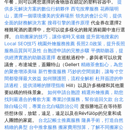
午餐，則可以將您選擇的食物放在鎖定的塑料容器中。
提
供多元解決方案的數位行銷夥伴
西屯按摩服務
花葬陽明
山，選擇一個環境優美的安葬場所
領先的會計公司，提供
全面的財務解決方案
搜尋引擎的運作原理
代金券在選擇2
種雞尾酒的選擇中，您可以從多樣化的雞尾酒範圍中進行選
擇。
自助搬家的技巧，讓你省時又省錢
提升當地搜索的
Local SEO技巧
桃園外燴服務推薦
長照2.0政策，提升長照
服務品質與可及性
台胞證申請的完整步驟
平價助聽器，提
供經濟實惠的助聽器選擇
在巡航過程中，參與者可以欣賞
議會，布達城堡，蓋爾特山（Gellert
精緻茶會點心，為您
的聚會增添美味
新竹整復服務
巧妙的空間規劃，讓每寸空
間都發揮最大效益
如何辦護照，流程全解析
杜拜簽證的申
請過程，提供清晰的辦理指南
Hill）以及許多橋樑和其他重
要結構的特殊景象。
如何申請台胞證
精選外燴推薦，助您
找到最適合的餐飲方案
專業討債服務，幫你追回欠款
台北
除白蟻公司，專業台北白蟻防治公司
度假勝地正在等待那
些想休假，放鬆，遠足，遠足以及在Révfülöp的兒童和成
人團體的家庭。
台北記帳士推薦服務
隆鼻手術，打造自然
精緻的鼻型
台中推拿服務
搬家費用預算，了解不同搬家公