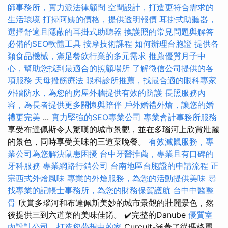
師事務所，實力派法律顧問
空間設計，打造更符合需求的
生活環境
打掃阿姨的價格，提供透明報價
耳掛式助聽器，
選擇舒適且隱蔽的耳掛式助聽器
換護照的常見問題與解答
必備的SEO軟體工具
按摩技術課程
如何辦理台胞證
提供各
類食品機械，滿足餐飲行業的多元需求
推薦優質月子中
心，幫助您找到最適合的照顧場所
了解徵信公司提供的各
項服務
天母撥筋療法
眼科診所推薦，找最合適的眼科專家
外牆防水，為您的房屋外牆提供有效的防護
長照服務內
容，為長者提供更多關懷與陪伴
戶外婚禮外燴，讓您的婚
禮更完美
...
實力堅強的SEO專業公司
專業會計事務所服務
享受布達佩斯令人驚嘆的城市景觀，並在多瑙河上欣賞壯麗
的景色，同時享受美味的三道菜晚餐。
有效滅鼠服務，專
業公司為您解決鼠患困擾
台中牙醫推薦，專業且有口碑的
牙科服務
專業網路行銷公司
台南地區台胞證的申請流程
正
宗西式外燴風味
專業的外燴服務，為您的活動提供美味
尋
找專業的記帳士事務所，為您的財務保駕護航
台中中醫整
骨
欣賞多瑙河和布達佩斯美妙的城市景觀的壯麗景色，然
後提供三到六道菜的美味佳餚。 ✔️完整的Danube
優質室
內設計公司，打造您夢想中的家
Curcuit-涵蓋了從瑪格麗