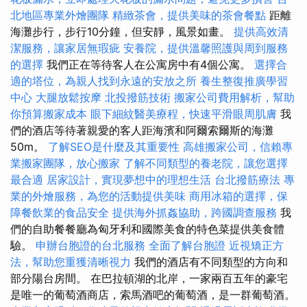
北地區專業外燴團隊
精緻茶會，提供美味的茶會餐點
距離
海灘步行，步行10分鐘，但安靜，風景如畫。
提供高效清
潔服務，讓家居無瑕疵
安養院，提供溫馨照護與周到服務
的選擇
我們正在等待客人在公寓房中有4個公寓。
選擇合
適的塔位，為親人找到永遠的安放之所
養生整復推廣學習
中心
大腿放鬆按摩
北投撥筋技術
搬家公司費用解析，幫助
你預算搬家成本
眼下細紋醫美療程，快速平滑眼周肌膚
我
們的酒店等待著親愛的客人距海濱和阿爾索爾斯的海灘
50m。
了解SEO是什麼及其重要性
高雄搬家公司，信賴專
業搬家團隊，放心搬家
了解不同類型的養老院，讓您選擇
最合適
居家設計，實現夢想中的理想生活
台北撥筋療法
專
業的外燴服務，為您的活動提供美味
商用冰箱的選擇，保
障餐飲業的食品安全
提供海外抓姦協助，跨國調查服務
我
們的自助餐餐廳為匈牙利和國際美食的特色菜提供美食體
驗。
申辦台胞證的台北服務
全面了解台胞證
近視矯正方
法，幫助您重獲清晰視力
我們的酒店有不同類型的方向和
部分陽台房間。 在巴拉頓湖的北岸，一家兩百五年的豪宅
是唯一的葡萄酒商店，索馬酒吧的葡萄酒，是一群葡萄酒。