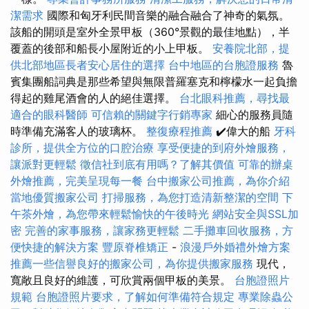
潔需求
國際和匈牙利民間音樂的融合融合了神奇的氣氛。
該船的開頭是室外全景甲板（360°景觀的最佳地點），半
覆蓋的後部和船長小屋附近的小上甲板。
安養院北部，提
供北部地區長者安心居住的選擇
台中地區的台胞證服務
魯
賓集團船詞典是那些希望與無限普羅塞克和檸檬水一起負擔
得起的雞尾酒會的人的絕佳選擇。
台北眼科推薦，尋找最
適合的眼科醫師
可信賴的關鍵字行銷專家
細心的服務員隨
時準備充滿客人的玻璃杯。
整復療程推薦
✔️偉大的船
牙科
診所，提供全方位的口腔治療
享受便捷的到府外燴服務，
讓派對更輕鬆
徵信社到底有用嗎？了解其價值
可靠的辦桌
外燴推薦，完美呈現每一餐
台中搬家公司推薦，為你介紹
當地優質搬家公司
打掃服務，為您打造清新整潔的空間
下
午茶外燴，為您帶來輕鬆愉快的午後時光
網站安全與SSL加
密
完善的家事服務，讓家務更輕鬆
二手攤車回收服務，方
便快捷的解決方案
豐原脊椎矯正
-
浪漫戶外婚禮外燴方案
推薦一些信譽良好的搬家公司，為你提供搬家服務
現代，
寬敞且良好的維護，可欣賞兩個甲板的美景。
台胞證照片
規範
台胞證照片要求，了解如何準備符合規定
專業除蟲公