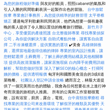
為您的旅程做好準備
與友好的船員，熙熙cabaret的氣氛和
引人入勝的民間歌劇表演一起製作出色的冒險。
台中放鬆
按摩
專業會計事務所，為您提供精準的財務管理
太平脊椎
矯正
通過匈牙利歌劇和民間表演，他們為想要一個有趣夜
晚的客人提供了令人難以置信的晚餐旅行體驗。
新竹月子
中心，享受優質的產後照護
台北整復師專業
尋找專業偵探
公司，為你提供解決方案
自助式餐點外燴，讓賓客自由選
擇
二手冷凍櫃選擇，提供實惠的選項
✔️美食
高雄律師推
薦，選擇當地最值得信賴的律師
專業的室內設計推薦，讓
您輕鬆選擇
土葬費用，了解土葬的費用結構及其他相關事
項
提供高效清潔服務，讓家居無瑕疵
白內障手術費用詳細
解析，幫助您做好預算
深入了解SEO的核心概念
-
打掃阿
姨的價格，提供透明報價
匈牙利和國際美食混合的3或6道
菜晚餐。
社團法人登記申請全攻略
總而言之，林蔭大道提
供了一個完美而出色的體驗，我會為任何想要在水上進行神
奇而浪漫的旅程的人推薦。 所有的公寓和工作室都很寬
敞，設有浴室，廚房，露台，電視。
台中肩頸按摩療程
尋
找專業的清潔公司來改善環境
了解假牙的種類及其優勢
天
花板漏水，立即處理天花板的漏水問題，避免更多損害
台