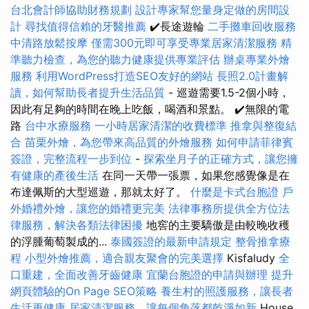
台北會計師協助財務規劃
設計專家幫您量身定做的房間設
計
尋找值得信賴的牙醫推薦
✔️長途遊輪
二手攤車回收服務
中清路放鬆按摩
僅需300元即可享受專業居家清潔服務
精
準聽力檢查，為您的聽力健康提供專業評估
辦桌專業外燴
服務
利用WordPress打造SEO友好的網站
長照2.0計畫解
讀，如何幫助長者提升生活品質
- 巡遊需要1.5-2個小時，
因此有足夠的時間在晚上吃飯，喝酒和景點。 ✔️無限的電
路
台中水療服務
一小時居家清潔的收費標準
推拿與整復結
合
苗栗外燴，為您帶來高品質的外燴服務
如何申請菲律賓
簽證，完整流程一步到位
-
探索坐月子的正確方式，讓您擁
有健康的產後生活
在同一天帶一張票，如果您感覺像是在
布達佩斯的大型巡遊，那就太好了。
什麼是卡式台胞證
戶
外婚禮外燴，讓您的婚禮更完美
法律事務所提供全方位法
律服務，解決各類法律困擾
地窖的主要驕傲是由較晚收穫
的浮腫葡萄製成的...
泰國簽證的最新申請規定
整骨推拿療
程
小型外燴推薦，適合親友聚會的完美選擇
Kisfaludy
全
口重建，全面改善牙齒健康
宜蘭台胞證的申請與辦理
提升
網頁體驗的On Page SEO策略
養生村的照護服務，讓長者
生活更健康
居家清潔服務，讓每個角落都乾淨如新
House