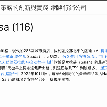
O策略的創新與實踐-網路行銷公司
sa (116)
的風格，現代的285室城市酒店，位於薩拉赫北部的薩達（Al
貨
二手攤車
現代風
Saada），大約為。
假牙費用
安養院 新北市
老人助聽器推薦
聯合法律事務所
附近是薩拉赫（Salah）的最
節目1天從早上從布達佩斯出發，到達巴黎到下午到波爾多。
屋
台胞證台中
2022年10月1日，這家64個房間的豪華精品酒店Ha
南
Salah是機場更安靜的部分，從機場開放。