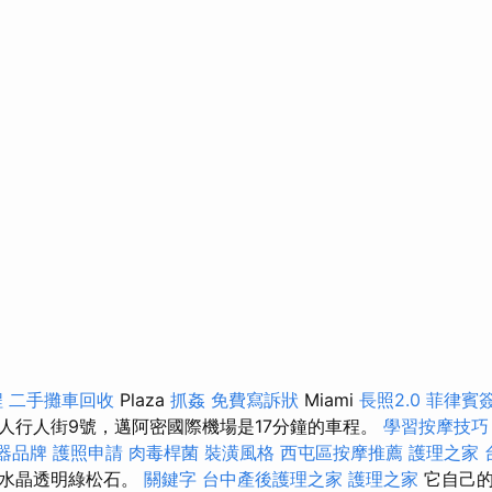
程
二手攤車回收
Plaza
抓姦
免費寫訴狀
Miami
長照2.0
菲律賓
人行人街9號，邁阿密國際機場是17分鐘的車程。
學習按摩技
器品牌
護照申請
肉毒桿菌
裝潢風格
西屯區按摩推薦
護理之家 
著水晶透明綠松石。
關鍵字
台中產後護理之家
護理之家
它自己的