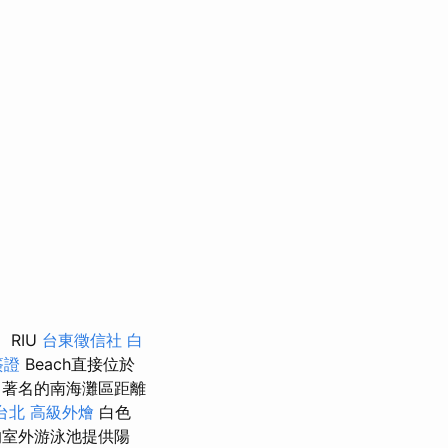
RIU
台東徵信社
白
簽證
Beach直接位於
巧
著名的南海灘區距離
台北
高級外燴
白色
室外游泳池提供陽