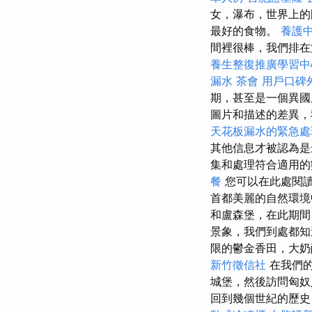
女，瀑布，世界上的國
最好的食物。
養護
間裡很棒，我們排在
養生整復推廣學習中
漏水
茶會
用戶口碑
期，甚至是一個異國
圖片和描述的差異
天花板漏水的緊急處
其他信息才被認為
集和處理符合適用
餐
您可以在此處閱
首都美麗的自然環境
和盧森堡，在此期間
景象，我們到處都
限的鬱金香田，大奶
新竹徵信社
在我們的
城堡，然後訪問匈
回到幾個世紀的歷史