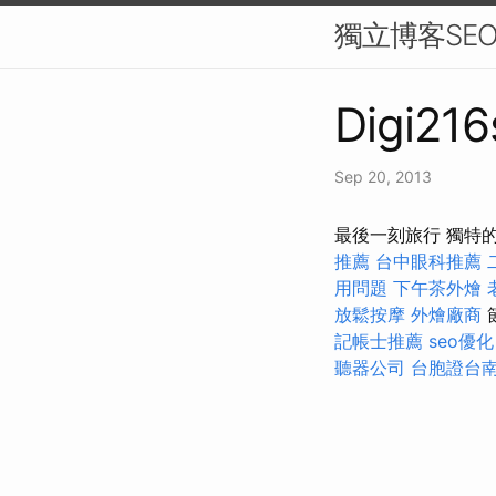
獨立博客SE
Digi216
Sep 20, 2013
最後一刻旅行 獨特
推薦
台中眼科推薦
用問題
下午茶外燴
放鬆按摩
外燴廠商
記帳士推薦
seo優化
聽器公司
台胞證台