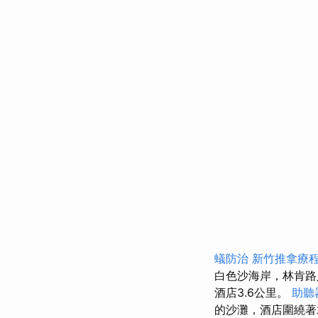
蟻防治
新竹推拿療
白色沙海岸，林肯路
酒店3.6公里。
助聽
的沙灘，酒店圍繞