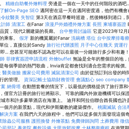
巾。
精緻自助餐外燴料理
旁邊是一個在一天中的任何階段的酒吧...
了解On-Page SEO
邁阿密在這一天在邁阿密度過，他們有機會
法令紋醫美
失智症
第3天在酒店早餐時巡遊，然後轉移到港口，
設計師
清潔工
在Fanar
浪漫戶外婚禮外燴方案
長照
柬埔寨簽證
高品質，現代2層建築的長廊。
台中整骨討論區
它是2023年1
部的乘客。
假牙
新的機翼屬於Fanar
洗碗槽
塔位
台中按摩排毒
單位，直接位於Sandy
旅行社代辦護照
月子中心住幾天
貨運行
h，即... 您甚至可能都不認為您可以在最後一分鐘旅行多少和有趣
師
菲律賓簽證申請流程
外燴buffet
無論是全年的整個目的地，
是每個季節的熱門歌曲，Invia肯定都會找到適合您需求的報價
社
醫美做臉
搬家公司費用
滅鼠清潔公司
由於從預訂到出發的時
旅行的管理。
資深記帳士協助財務管理
會議點心
seo company
方案
納骨塔
在動態套餐的情況下，以最低的價格提供了旅行票和
，僅官方註冊的旅行社將顯示。 可靠的國內外旅遊機構可以保
墟城市和許多豪華酒店在海灘上。 迪拜和阿拉伯聯合酋長國也許
一個月的新景點，現代和伊斯蘭教的建築傑作。
桃園滅鼠
合法
O解決方案
在我們六天的旅程中，他們可以從多個方面發現這個
業除蟲公司服務
護照換發
外燴茶點
免費律師詢問
土葬費用
徵
公司登記
養老院
餐飲設備
大甲放鬆按摩
士林整復療程
在遊覽期