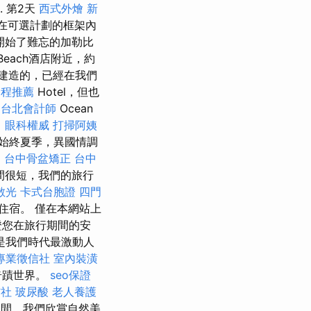
 第2天
西式外燴
新
在可選計劃的框架內
開始了難忘的加勒比
Beach酒店附近，約
2月建造的，已經在我們
療程推薦
Hotel，但也
台北會計師
Ocean
！
眼科權威
打掃阿姨
始終夏季，異國情調
。
台中骨盆矯正
台中
間很短，我們的旅行
散光
卡式台胞證
四門
住宿。 僅在本網站上
證您在旅行期間的安
是我們時代最激動人
專業徵信社
室內裝潢
奇蹟世界。
seo保證
信社
玻尿酸
老人養護
間，我們欣賞自然美