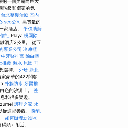
擁抱一個美麗而巨大
個階級和獨家的氛
。
台北整復治療
室內
心
seo公司
高質量的
一家酒店。
平價助聽
徵信社
Playa
桃園除
距離酒店3公里。 從五
的專業公司
冷凍櫃
台中牙醫推薦
除白蟻
士推薦
漏水 原因
耳
理想選擇。
外燴
新北
家豪華的422間客
ya
外牆防水
牙醫推
於白色的沙灘上。
整
休息和很多樂趣。
umel
護理之家 永
可以從這裡參觀。
隆乳
里。
如何辦理新護照
（碼頭）附近。