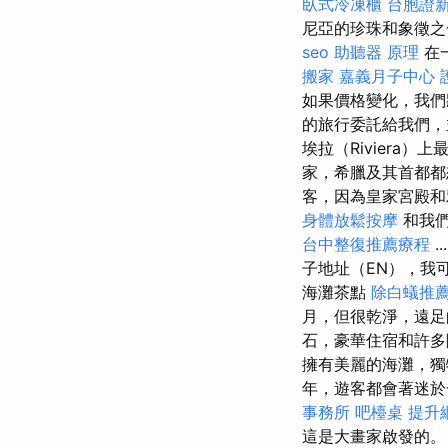
臥式冷凍櫃
台胞證
尼亞的珍珠和象徵之
seo
助聽器 原理
在
搬家
嘉義月子中心
如果價格變化，我
的旅行委託給我們
埃拉（Riviera
家，希臘及其首都
客，因為皇家宮殿和
身體放鬆按摩
和我
台中整復推薦療程
..
子地址（EN），我
海灘茶點
除白蟻推
月，但很乾淨，遠足
石，豪華住宿和許
擁有美麗的海灘，
年，遊客都會著迷於
事務所
吧檯桌
提升網
這是大畫家啟發的