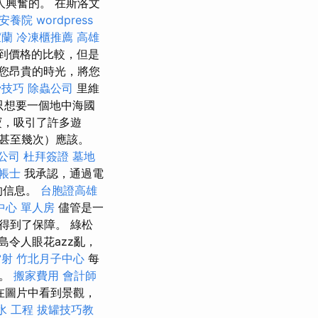
興奮的。 在斯洛文
安養院
wordpress
宜蘭
冷凍櫃推薦
高雄
到價格的比較，但是
您昂貴的時光，將您
骨技巧
除蟲公司
里維
是只想要一個地中海國
寶，吸引了許多遊
甚至幾次）應該。
公司
杜拜簽證
墓地
帳士
我承認，通過電
的信息。
台胞證高雄
中心 單人房
儘管是一
得到了保障。 綠松
島令人眼花azz亂，
雷射
竹北月子中心
每
灘。
搬家費用
會計師
在圖片中看到景觀，
水 工程
拔罐技巧教