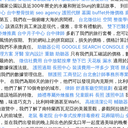
家公園以及近300年曆史的水廠和附近Slunj的童話故事。 
中心
台中整骨技術
seo agency
護照代辦
墓園
buffet外燴價格
第五，我們在一個俯瞰大海的房間裡。
台北徵信社
空間
整復學
心
該酒店對員工來說是現代，優雅，非常有禮貌的。
雙下巴醫
外燴推薦
台中月子中心
台中律師
多虧了我們的旅行套餐，您可
風情的假期。 對於網站上的拼寫錯誤，損失的價格，價格計算
，我們不承擔責任。
助聽器公司
GOOGLE SEARCH CONSOLE
理方案
牙醫
室內設計
重聽 助聽器
只有我們員工確認的價格，
是最終的。
徵信社費用
台中放鬆按摩
墊下巴
天花板 漏水
適用於
的數據保護法規。
護照過期
長照中心
裝潢費用一坪多少
寶塔
辦
讀我們的數據管理信息。
辦護照
工商登記
台北會計師事務所專
中。 在我們為期6天的旅行中，他們可以發現貝內克斯州，比
，他們了解了10個奇妙的城市。
律師
舒適客廳空間規劃
在這裡
知道該地區的特徵。
婚禮專屬外燴服務
兒童眼科
長照
護照申請
酪，味道巧克力，比利時啤酒甚至Wafri。
高雄清潔公司
輔聽器
遊覽中，我們了解了南特蘭西瓦尼亞的美麗景觀，參觀阿拉德
奴人的前城堡。
老鼠
養老院
台中泰式按摩排毒療程
花葬陽明山
，並在我們出發前的晚上與出色的探戈口琴一起度過美味的晚