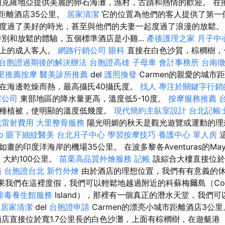
克羅地亞提供美麗的卵石海灘，漁村，古蹟和熱情的歡迎。 在
它距離酒店35公里。
居家清潔
它的位置為他們的客人提供了第一
度過了美好的時光，甚至與他們的夫妻一起度過了浪漫的放鬆
別和放鬆的體驗，五個標準酒店是小雞...
產後護理之家 月子中
灘上的成人客人。
網路行銷公司
眼科
直接在白色沙質，棕櫚樹，
台胞證過期後的解決辦法
台胞證高雄
子母車
會計事務所
台南
里推薦按摩
醫美診所推薦
del
護照換發
Carmen的親愛的城市
在海邊乾燥而熱，最高攝氏40攝氏度。
找人
專注於關鍵字行銷
家公司
東部地區的降水量更高，溫度低5-10度。
按摩服務推薦
種植被，使明顯的溫度低幾度。
現代簡約主臥室設計
台北記帳
花雷射費用
大里整骨服務
陽光明媚的秋天是觀光遊覽或運動的
o
眼下細紋醫美
台北月子中心
學習按摩技巧
養護中心 單人房
這
畫的印度洋海岸的機場35公里。 在波多黎各Aventuras的Ma
中，大約100公里。
苗栗高品質外燴服務
記帳
該綜合大樓直接位
箱
台胞證台北
新竹外燴
由於酒店的理想位置，我們有有意義的
果我們在這裡度假，我們可以輕鬆地越過附近的科蘇梅爾島（Coz
排毒養生館服務
Island），那裡有一個真正的潛水天堂，我們
人居家清潔
del
台胞證申請
Carmen的漂亮小城市距離酒店3公
店直接位於寬1.7公里長的白色沙灘，上面有棕櫚樹，在遊艇港