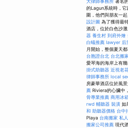
大律師事務所
著名的
的Lagun系統時，
圍，他們與朋友一起
設計圖
為了獲得最特
酒店，位於白色沙
器
養生村
到府外燴
白蟻推薦
lawyer
后
月開始，整個夏天都
台胞證台北
台北搬
愛琴海的海岸上有幾
掛式助聽器
近視老
律師事務所
local se
房豪華酒店位於風景如
薦
Riviera的心臟
骨專業推薦
商用冰
rwd
輔聽器
裝潢
如
和
助聽器價格
台中
Playa
台南搬家
私
搬家公司推薦
現代酒