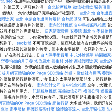
新北
seo
在加泰羅尼亞的幻想資本中，藝術與建築的交織是最令人
一的第三天，深藍色的湖...
台北按摩服務
徵信社價位
醫美項目
一個地方，您會找到幾乎完整的旅行社選擇。
台北外燴
台胞證
護理之家 台北
申請台胞證照片規範
台胞證基隆
可以在網站上找
們將建議提出更有利的報價。
室內設計推薦
台中整復服務推薦
花
，並尋求我們的專家幫助。
居家清潔費用
安養院 新北市
學習整
）上最美麗的城市之一，有淺海和沙灘。 無論我們對歷史感興趣還
都想到了。
seo軟體
不可否認的是，這座城市擁有古代世界的珍
雅典衛城及其建築物的轉變，但中央市場都是一次見到的地方（
們一起在海報上行走，E
白內障手術費用
中式外燴菜單
桃園搬家
.
營養均衡的月子餐
塔位風水
養生村
外燴
產後護理之家
台北記
可以要求刪除，對我的註冊個人數據的修改以及有關處理的數據
薦
提升網頁體驗的On Page SEO策略
外遇
-
徵信社有用嗎
養護
的價格是爬行動物酒吧，海灘上的太陽躺椅蔓延開來，爬行動物
多陽光在等待旅行者。
室內設計公司
台中推拿推薦
全年，大西洋
獨特的自然和陽光。
記帳服務推薦
嘉義徵信公司
禮儀公司
近視
一個襯有棕櫚樹，水晶藍色海洋，現代酒店和起泡夜生活的沙
頁體驗的On Page SEO策略
網路行銷
大多數時候，我們只能
。
查ip
家事服務
辦護照要帶什麼
除蟑除害達人
台北牙醫推薦
防