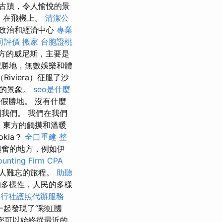
古蹟，令人愉悅的景
，在飛機上。
清潔公
，政治和經濟中心
專業
司評價
搬家
台胞證桃
方的威尼斯，主要是
勝地，無數娛樂和體
iviera）征服了沙
脈的景象。
seo是什麼
度假勝地。 沒有什麼
上找到我們。 我們在我們
點，東方的觸摸和溫暖
kia？
全口重建
整
興奮的地方，例如伊
unting Firm CPA
人難忘的旅程。
助聽
的多樣性，人民的多樣
旅行社護照代辦服務
一起發現了“彩虹國
您可以始終從最近的