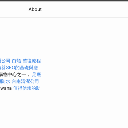
About
運公司
白蟻
整復療程
解答SEO的基礎與應
新購物中心之一，
足底
頂防水
台南清潔公司
wana
值得信賴的助