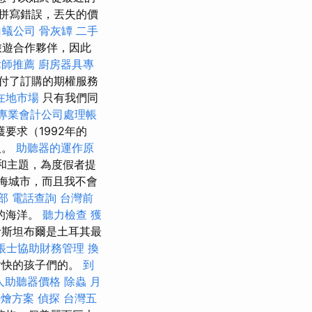
拼寫錯誤，丟失的價
白蟻公司
骨灰罈
二手
旅遊合作夥伴，因此
律師推薦
廚房器具專
付了訂購的期權服務
在地市場
只有我們同
專業會計公司處理帳
要求（1992年的
人。
助聽器的運作原
道和主題，為度假者提
海城市，而且我不會
部
電話查詢
台灣前
的海洋。
聽力檢查
獲
斯坦布爾是土耳其最
帳士協助財務管理
換
愉快的孩子們的。
到
人助聽器價格
除蟲
月
外燴方案
偵探
台灣五