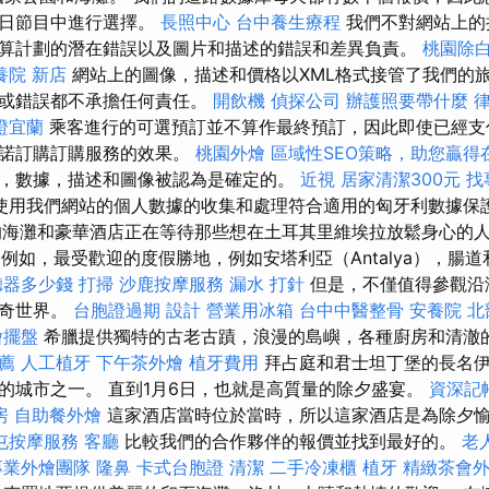
假日節目中進行選擇。
長照中心
台中養生療程
我們不對網站上的
算計劃的潛在錯誤以及圖片和描述的錯誤和差異負責。
桃園除
養院 新店
網站上的圖像，描述和價格以XML格式接管了我們的
用或錯誤都不承擔任何責任。
開飲機
偵探公司
辦護照要帶什麼
證宜蘭
乘客進行的可選預訂並不算作最終預訂，因此即使已經支
承諾訂購訂購服務的效果。
桃園外燴
區域性SEO策略，助您贏得
，數據，描述和圖像被認為是確定的。
近視
居家清潔300元
找
使用我們網站的個人數據的收集和處理符合適用的匈牙利數據保護
 美妙的海灘和豪華酒店正在等待那些想在土耳其里維埃拉放鬆身心的
例如，最受歡迎的度假勝地，例如安塔利亞（Antalya），腸
聽器多少錢
打掃
沙鹿按摩服務
漏水 打針
但是，不僅值得參觀沿
神奇世界。
台胞證過期
設計
營業用冰箱
台中中醫整骨
安養院 北
燴擺盤
希臘提供獨特的古老古蹟，浪漫的島嶼，各種廚房和清澈
薦
人工植牙
下午茶外燴
植牙費用
拜占庭和君士坦丁堡的長名伊
的城市之一。 直到1月6日，也就是高質量的除夕盛宴。
資深記
房
自助餐外燴
這家酒店當時位於當時，所以這家酒店是為除夕
屯按摩服務
客廳
比較我們的合作夥伴的報價並找到最好的。
老
專業外燴團隊
隆鼻
卡式台胞證
清潔
二手冷凍櫃
植牙
精緻茶會