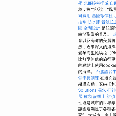
學
北部眼科權威
自
象，換句話說，“風
司費用
基隆徵信社
推拿
防水膠
音波拉
園
空間設計
是該國
由於聖殿的普及。
育以及海灘的美麗
灘，逐漸深入的海洋
愛琴海里維埃拉（Ri
比無憂無慮的旅行更好的了
的網站上使用coo
的海洋。
台胞證台
骨學徒訓練
在這次
斯坦布爾，安納托利
Solutions
漏水 打
器 種類
記帳士
討債
性還是城市的世界
該國還滿足了各種
家”，大城市，南非