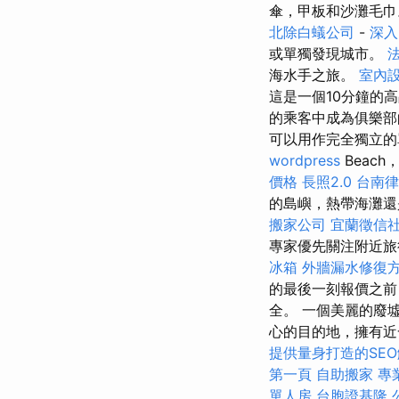
傘，甲板和沙灘毛
北除白蟻公司
-
深入
或單獨發現城市。
海水手之旅。
室內
這是一個10分鐘的
的乘客中成為俱樂
可以用作完全獨立的
wordpress
Beac
價格
長照2.0
台南律
的島嶼，熱帶海灘還
搬家公司
宜蘭徵信
專家優先關注附近
冰箱
外牆漏水修復
的最後一刻報價之前
全。 一個美麗的廢
心的目的地，擁有近
提供量身打造的SE
第一頁
自助搬家
專
單人房
台胞證基隆