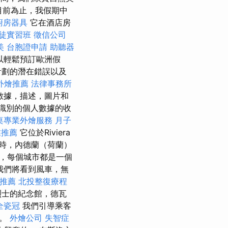
到目前為止，我假期中
廚房器具
它在酒店房
徒實習班
徵信公司
美
台胞證申請
助聽器
以輕鬆預訂歐洲假
計劃的潛在錯誤以及
外燴推薦
法律事務所
數據，描述，圖片和
識別的個人數據的收
桌專業外燴服務
月子
業推薦
它位於Riviera
利時，內德蘭（荷蘭）
，每個城市都是一個
我們將看到風車，無
推薦
北投整復療程
烈士的紀念館，德瓦
全瓷冠
我們引導乘客
餐。
外燴公司
失智症