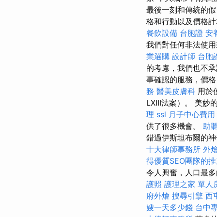
最後一刻和傳統的
格和行動以及價格計
餐飲設備
台胞證
安
我們對任何非法使
業選購
設計師
台胞
的考慮，我們也不
事確認的服務，價格
務
醫美皮膚科
用於
LXIII法案）。
理
ssl
月子中心費用
供了很多機會。
助
錯過伊斯坦布爾的
十大律師事務所
外
得優質SEO團隊的推
令人興奮，人口最多
護照
護理之家 單人
府外燴
搜尋引擎
西
嫂一天多少錢
台中