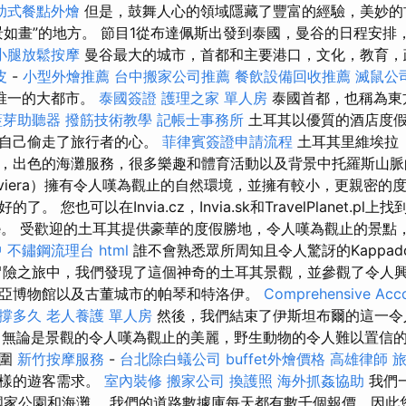
助式餐點外燴
但是，鼓舞人心的領域隱藏了豐富的經驗，美妙的
景如畫”的地方。 節目1從布達佩斯出發到泰國，曼谷的日程安排
小腿放鬆按摩
曼谷最大的城市，首都和主要港口，文化，教育
皮
-
小型外燴推薦
台中搬家公司推薦
餐飲設備回收推薦
滅鼠公
唯一的大都市。
泰國簽證
護理之家 單人房
泰國首都，也稱為東
藍芽助聽器
撥筋技術教學
記帳士事務所
土耳其以優質的酒店度假
將自己偷走了旅行者的心。
菲律賓簽證申請流程
土耳其里維埃拉（R
，出色的海灘服務，很多樂趣和體育活動以及背景中托羅斯山
viera）擁有令人嘆為觀止的自然環境，並擁有較小，更親密的
。 您也可以在Invia.cz，Invia.sk和TravelPlanet.pl
kie。 受歡迎的土耳其提供豪華的度假勝地，令人嘆為觀止的景
中
不鏽鋼流理台
html
誰不會熟悉眾所周知且令人驚訝的Kappado
冒險之旅中，我們發現了這個神奇的土耳其景觀，並參觀了令人
亞博物館以及古董城市的帕琴和特洛伊。
Comprehensive Acco
針撐多久
老人養護 單人房
然後，我們結束了伊斯坦布爾的這一令
無論是景觀的令人嘆為觀止的美麗，野生動物的令人難以置信
氛圍
新竹按摩服務
-
台北除白蟻公司
buffet外燴價格
高雄律師
各樣的遊客需求。
室內裝修
搬家公司
換護照
海外抓姦協助
我們
國家公園和海灘。 我們的道路數據庫每天都有數千個報價，因此