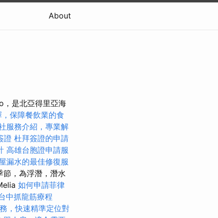
About
olo，是北亞得里亞海
擇，保障餐飲業的食
社服務介紹，專業解
簽證
杜拜簽證的申請
計
高雄台胞證申請服
屋漏水的最佳修復服
季節，為浮潛，潛水
elia
如何申請菲律
台中抓龍筋療程
務，快速精準定位對