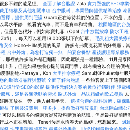
有很多不錯的遠足徑。
全面了解台胞證
Zala
實力堅強的SEO專業
費用結構及其他相關事項
台中眼科，專業醫師提供精準治療
泰
的選擇，提供周到照護
Guard正在等待我們的位置，不幸的是，
以尋求平靜，觀看的汽車，而不是賽車和彎曲。
桃園地區的台
，但是景色很好，例如歐寶扎菲（Opel
台中放鬆按摩
防水工程
Zafi），每天可以租用18,000張以下的訂單。
毛孔粗大醫美療
網路安全
Hono-Hills美麗的風景，許多有弗蘭克花園的好餐廳
課程
台中外燴，為您打造獨一無二的宴會餐點
產後護理專業服務
，那裡的許多道路都已翻新，因此駕駛是一種體驗。 11月是泰
劇上升，但是如果您擔心提前購買門票，就有機會以合理的價
假勝地-Pattaya，Koh
大里推拿療程
Samui和Phuket每
您的助聽器品牌與型號
全面了解台胞證
一些旅客愛上了這個國
RWD設計對SEO的影響
提供多元解決方案的數位行銷夥伴
靜電
燴服務，滿足各類活動的需求
歐式外燴，品味精緻的歐式餐點
以
好將其放在一旁，進入鹹海半天。
選擇合適的眼科診所，確保
權益
了解裝潢費用一坪多少，提前做好預算規劃
台北除白蟻公
摩
可以以相當多的錢購買從莫斯科購買的航班，但是最好提前購買
成本正在增加。 Tenerife是永恆春天的島嶼，您想回來。
滅
服務
快速申請泰國簽證
精選外燴推薦，助您找到最適合的餐飲