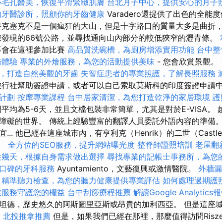
小毛孔醫美，恢復平滑緊緻肌膚
台北月子中心，提供安心的月子
的牙醫診所，照顧你的牙齒健康
Varadero還提供了出色的全
麥克塞克不是一個瘋狂的大山，但是十字路口的質量大多是曲折
您發現的66號公路，並尋找通向山內部分的較低狹窄的瀝青條。
會在這裡參加比賽
高品質洗碗槽，為廚房增添實用功能
台中整
務體驗
專業的外燴服務，為您的活動提供美味
- 您會欣賞景觀。
，打造自然美觀的牙齒
失智症患者的專業照護，了解長照服務
行社幫助簽證申請，或者可以自己索取莫斯科的印度簽證申請
計劃
按摩專業課程
台中居家清潔，為您打造乾淨的家居環境
護
平均為5-6天，並且文檔包裝非常簡單，尤其是對於E-VISA。
障礙的世界。 傳統上經驗豐富的翻譯人員委託外語內容的準備。
.. 他已經在這座城市內，有亨利克（Henrik）的二世（Castl
蹟。
全方位的SEO服務，提升網站曝光度
整脊師證照培訓
老屋翻
住幾天，根據自身需求做出選擇
尋找專業的記帳士事務所，為您
口碑的牙科服務
Ayuntamiento，文藝復興或激情醫院。
外牆漏
精準聽力檢查，為您的聽力健康提供專業評估
如何處理過期護
業服務守護您的權益
台中刮痧療程推薦
解讀Google Analytics
坦德，歷史悠久的阿斯圖里亞斯或昂貴的加利西亞。 但是這座
。
北投推拿推薦
但是，如果我們已經在那裡，那麼值得訪問Riszentpé