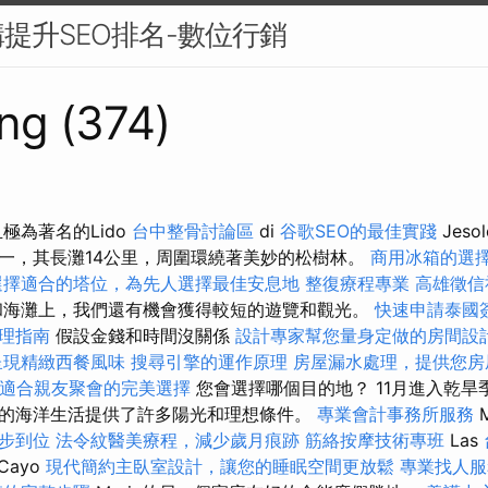
提升SEO排名-數位行銷
ng (374)
極為著名的Lido
台中整骨討論區
di
谷歌SEO的最佳實踐
Jes
一，其長灘14公里，周圍環繞著美妙的松樹林。
商用冰箱的選
選擇適合的塔位，為先人選擇最佳安息地
整復療程專業
高雄徵信
和海灘上，我們還有機會獲得較短的遊覽和觀光。
快速申請泰國
理指南
假設金錢和時間沒關係
設計專家幫您量身定做的房間設
呈現精緻西餐風味
搜尋引擎的運作原理
房屋漏水處理，提供您房
適合親友聚會的完美選擇
您會選擇哪個目的地？ 11月進入乾旱
的海洋生活提供了許多陽光和理想條件。
專業會計事務所服務
M
步到位
法令紋醫美療程，減少歲月痕跡
筋絡按摩技術專班
Las
Cayo
現代簡約主臥室設計，讓您的睡眠空間更放鬆
專業找人服