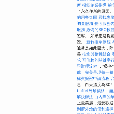
摩
撥筋創業指導
撿
了永久住所的原因
的用餐氛圍
尋找專
調查服務
長照服務
服務
必備的SEO軟
遊客。 如果您是提
證。
新竹推拿療程
通常是如此巨大，
美
推拿與整骨結合
求
可信賴的關鍵字
證辦理流程
，“藍色
薦，完美呈現每一餐
律賓簽證申請流程
息，白天溫度為30
buffet外燴價格
解決辦法
白內障的
上最美麗，最受歡
到府外燴的便利選