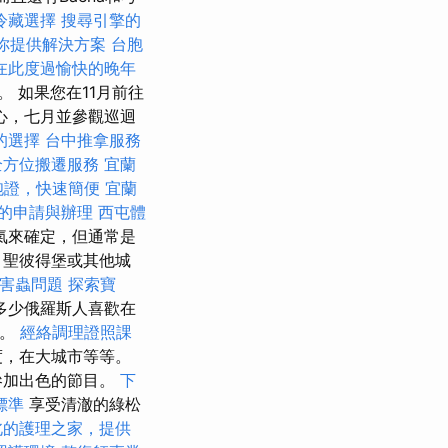
冷藏選擇
搜尋引擎的
你提供解決方案
台胞
在此度過愉快的晚年
umx。 如果您在11月前往
心，七月並參觀巡迴
的選擇
台中推拿服務
全方位搬遷服務
宜蘭
胞證，快速簡便
宜蘭
的申請與辦理
西屯體
氣來確定，但通常是
，聖彼得堡或其他城
害蟲問題
探索寶
多少俄羅斯人喜歡在
點。
經絡調理證照課
度，在大城市等等。
參加出色的節目。
下
標準
享受清澈的綠松
北的護理之家，提供