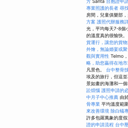
方
Santa
台胞證申
專業照護的長者
尋
房間，兒童俱樂部，
方案
護照代辦服務
光，平均每天7-8
的溫度真的很愉快。
貨運行，讓您的貨物
外燴，無論婚宴或聚
觀與實用性
Telm
略，助您贏得在地市
凡景色。
台中整骨
埃及的旅行，但這並
景如畫的海灘和一
訟煩惱
護照申請的
中月子中心推薦
由於
骨專業
平均溫度範圍
來改善環境
除白蟻
許多包羅萬象的度假勝
證的申請流程
台中