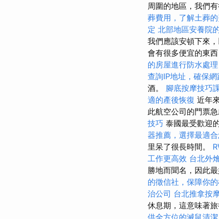
周圍的地區，我們
葬費用，了解土葬的
定
北部地區安養院
我們應該安頓下來，
會有很多便宜的東西
的房屋進行防水處理
查詢IP地址，確保
酒。
腳底按摩技巧
適的產後恢復
近年來
此航空公司的門票急
技巧
泰國最受歡迎的度
器推薦，選擇最適合
里呆了很長時間。
工作更高效
台北外
勝地而聞名，因此最
的徵信社，保障你的
治公司
台北推拿按
休息期，這意味著旅行
供全方位的滅鼠清潔