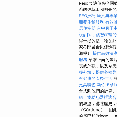
Resort 這個
蔥的煙草田和明亮
SEO技巧
唐六典專
毒養生館服務
有效
居住空間
台中月子
設計師，讓您家裡的
得一提的是，哈瓦那
家公開聚會以促進觀
海報）
提供高效清
服務
單擊上面的圖
表或外觀，以及今天
餐外燴，提供各種豐
有健康的產後生活
與
更具特色
新竹按摩
會找到他們的計算
紹，協助您選擇適合
的城堡，講述歷史，
（Córdoba），因
的尾巴和Priego，L