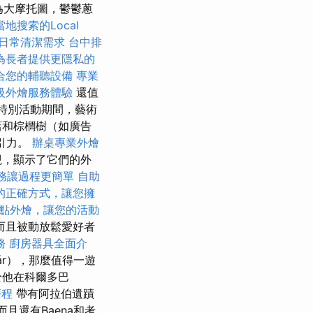
為大摩托圖，鬱鬱蔥
地搜索的Local
日常清潔需求
台中排
為長者提供更隱私的
合您的輔聽設備
專業
級外燴服務體驗
還值
特別活動期間，藝術
店和棕櫚樹（如廣告
引力。
辦桌專業外燴
觀，顯示了它們的外
務讓過程更簡單
自助
的正確方式，讓您擁
點外燴，讓您的活動
而且被動放鬆愛好者
務
廚房器具全面介
ár），那麼值得一遊
於他在科爾多巴
療程
帶有阿拉伯遺蹟
而且還有Baena和考