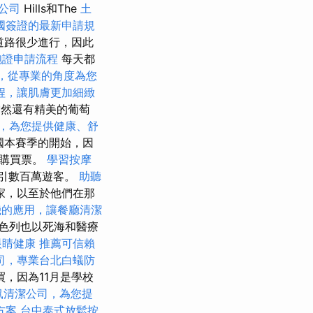
公司
Hills和The
土
國簽證的最新申請規
道路很少進行，因此
胞證申請流程
每天都
，從專業的角度為您
程，讓肌膚更加細緻
，當然還有精美的葡萄
，為您提供健康、舒
國本賽季的開始，因
格購買票。
學習按摩
年吸引數百萬遊客。
助聽
家，以至於他們在那
機的應用，讓餐廳清潔
色列也以死海和醫療
眼睛健康
推薦可信賴
司，專業台北白蟻防
，因為11月是學校
鼠清潔公司，為您提
方案
台中泰式放鬆按