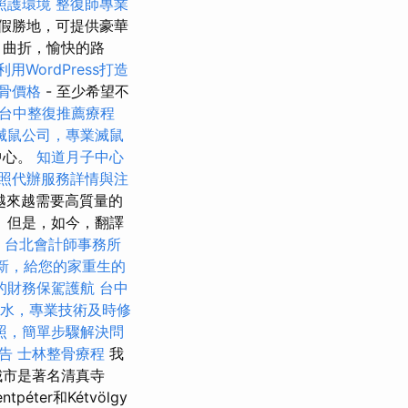
照護環境
整復師專業
能度假勝地，可提供豪華
，曲折，愉快的路
利用WordPress打造
骨價格
- 至少希望不
台中整復推薦療程
滅鼠公司，專業滅鼠
中心。
知道月子中心
照代辦服務詳情與注
 越來越需要高質量的
 但是，如今，翻譯
e
台北會計師事務所
新，給您的家重生的
的財務保駕護航
台中
水，專業技術及時修
照，簡單步驟解決問
報告
士林整骨療程
我
城市是著名清真寺
ter和Kétvölgy