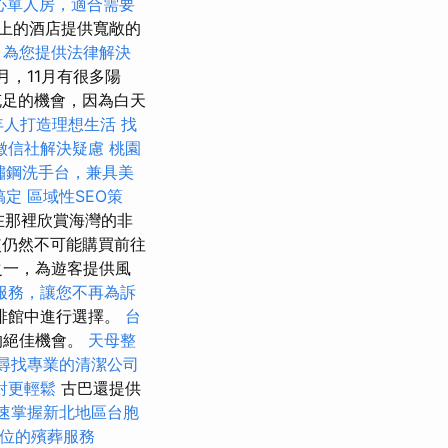
心單人房，適合需要
上的酒店提供寬敞的
，為您提供法律解決
1月，11月有很多陽
充足的機會，因為白天
年人打造理想生活
找
徵信社解決疑慮
桃園
鏽鋼洗手台，兼具美
搞定
區域性SEO策
在那裡欣賞海灣的非
使仍然不可能購買前往
之一，為遊客提供風
服務，讓您不再為訴
啡館中進行選擇。
台
的絕佳機會。
天母整
尋找專業的清潔公司
對更輕鬆
古巴還提供
速掌握新北地區台胞
位的殯葬服務