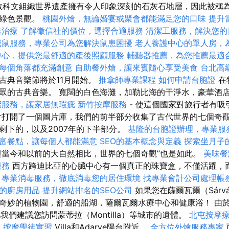
聯合國教科文組織世界遺產擁有令人印象深刻的石灰石地層，因此被稱
的綠色景觀。
桃園外燴，無論婚宴或聚會都能滿足您的口味
提升當
業治療
了解徵信社的價位，選擇合適服務
清潔工服務，解決您的
滅鼠服務，專業公司為您解決鼠患困擾
老人養護中心的單人房，
中心，提供您最舒適的產後照顧服務
輔聽器推薦，為您推薦最適
每個角落都充滿創意
自助餐外燴，讓來賓隨心享受美食
台北高
古典音樂節將於11月開始。
推拿師專業課程
如何申請台胞證
在
眾的古典音樂。 寬闊的白色海灘，加勒比海的干淨水，豪華酒
潔服務，讓家居無瑕疵
新竹按摩服務
- 使這個國家對旅行者有吸
片打開了一個圖片庫，我們的前半部分收集了古代世界的七個奇
剩下的，以及2007年的下半部分。
基隆的台胞證辦理，專業服
富餐點，讓每個人都能滿意
SEO的基本概念與定義
探索坐月子
當今和以前的大自然相比，世界的七個奇觀”也是如此。
美味餐
服務
西方跨迪比亞的心臟中心有一個真正的珠寶盒，不僅活躍，
。
專業消毒服務，徹底消毒您的居住環境
找專業會計公司處理帳
的廚房用品
提升網站排名的SEO公司
如果您在薩爾瓦爾（Sárv
奇妙的植物園，舒適的船湖，薩爾瓦爾水療中心和健康浴！ 由
此我們建議您訪問蒙蒂拉（Montilla）等城市的遺體。
北屯按摩
a
按摩學徒實習
Villa和Adarve陽台附近。
全方位外燴服務專家