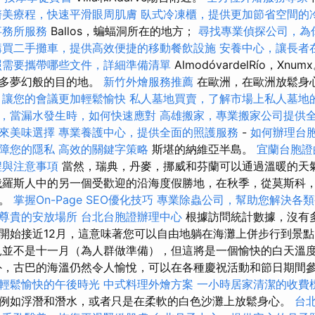
醫美療程，快速平滑眼周肌膚
臥式冷凍櫃，提供更加節省空間的
事務所服務
Ballos，蝙蝠洞所在的地方；
尋找專業偵探公司，為
購買二手攤車，提供高效便捷的移動餐飲設施
安養中心，讓長者
照需要攜帶哪些文件，詳細準備清單
AlmodóvardelRío，Xn
許多夢幻般的目的地。
新竹外燴服務推薦
在歐洲，在歐洲放鬆身
，讓您的會議更加輕鬆愉快
私人墓地買賣，了解市場上私人墓地
，當漏水發生時，如何快速應對
高雄搬家，專業搬家公司提供
來美味選擇
專業養護中心，提供全面的照護服務
-
如何辦理台
障您的隱私
高效的關鍵字策略
斯堪的納維亞半島。
宜蘭台胞證
程與注意事項
當然，瑞典，丹麥，挪威和芬蘭可以通過溫暖的天
俄羅斯人中的另一個受歡迎的沿海度假勝地，在秋季，從莫斯科
的。
掌握On-Page SEO優化技巧
專業除蟲公司，幫助您解決各類
尊貴的安放場所
台北台胞證辦理中心
根據訪問統計數據，沒有
開始接近12月，這意味著您可以自由地躺在海灘上併步行到景
並不是十一月（為人群做準備），但這將是一個愉快的白天溫
外，古巴的海溫仍然令人愉悅，可以在各種慶祝活動和節日期間
輕鬆愉快的午後時光
中式料理外燴方案
一小時居家清潔的收費
例如浮潛和潛水，或者只是在柔軟的白色沙灘上放鬆身心。
台