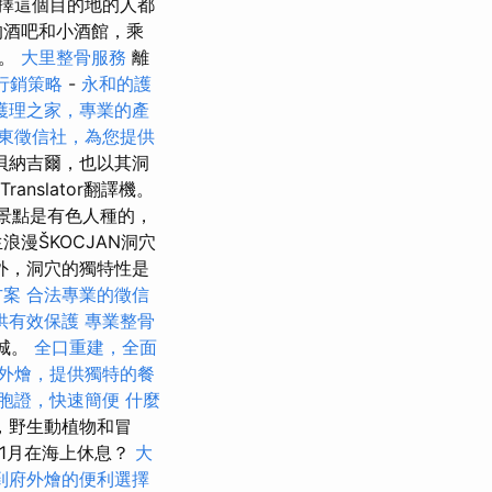
擇這個目的地的人都
的酒吧和小酒館，乘
者。
大里整骨服務
離
行銷策略
-
永和的護
護理之家，專業的產
東徵信社，為您提供
貝納吉爾，也以其洞
Translator翻譯機。
列景點是有色人種的，
漫ŠKOCJAN洞穴
外，洞穴的獨特性是
方案
合法專業的徵信
供有效保護
專業整骨
之城。
全口重建，全面
外燴，提供獨特的餐
胞證，快速簡便
什麼
，野生動植物和冒
11月在海上休息？
大
到府外燴的便利選擇