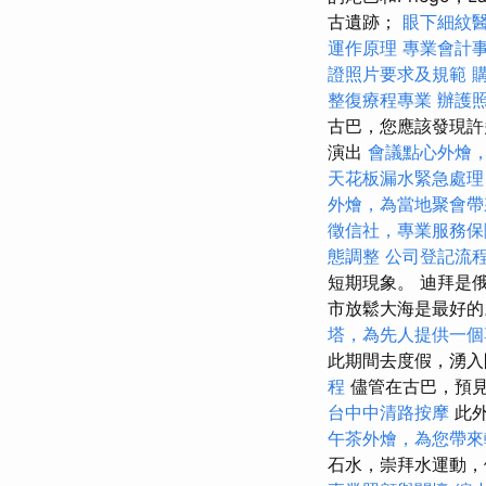
古遺跡；
眼下細紋
運作原理
專業會計
證照片要求及規範
整復療程專業
辦護
古巴，您應該發現
演出
會議點心外燴
天花板漏水緊急處理
外燴，為當地聚會帶
徵信社，專業服務保
態調整
公司登記流
短期現象。 迪拜是
市放鬆大海是最好
塔，為先人提供一個
此期間去度假，湧入
程
儘管在古巴，預見
台中中清路按摩
此
午茶外燴，為您帶來
石水，崇拜水運動，