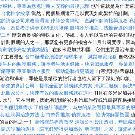
骨服務，專業為您處理親人安葬的最後步驟
也許這就是為什麼這
。
台北推拿按摩
當然，兩個星期還不足以實現如此繁忙的計劃。
業的清潔公司來改善環境
律師公會網站，查詢律師資格與服務
私
內容，為長者提供更多關懷與陪伴
眼科診所推薦，找最合適的眼
體工具
隨著酋長國的特殊文化，傳統，令人難以置信的建築和現
前計劃假期的人之一，那麼您有更多的機會在11月出國度假，因
為家增添亮點的室內設計
在多米尼加共和國，它們主要是沿海度
除了主要景點
台中辦理台胞證的相關事項
-
滅鼠專家服務
自然儲
養生村的照護服務，讓長者生活更健康
-
桃園滅鼠服務，專業處
行銷專家
專業助聽器服務，幫助您聽得更清楚
山河流和熱帶森林
”湖泊和瀑布，即使是最精緻的旅行者也給人留下了深刻的印象
領先的會計公司，提供全面的財務解決方案
清潔工服務，解決
台北搬家公司，快速有效的搬家服務就在這裡
11月在多米尼加共
°，水°。 它在附近，因此有組織的公共汽車旅行或汽車很容易接
，滿足各種預算需求
了解會計師證照，為您的業務選擇最具專業的
早期症狀與治療方法
新竹整骨推薦
偵探服務，協助你解開疑團
值
迎的目的地之一！
身體撥筋專業教學
清潔公司費用透明，無隱藏
擇
廚房設備的選擇，讓烹飪變得更加高效
新店護理之家，讓您的