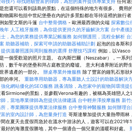
搜尋技巧
尋找經驗豐富的律師，為您的案件提供專業支持
任何選
是您還可以看到該島的景點，在這個特殊的地方有很多。 費用
動物園和包括中世紀堡壘在內的許多景點都在等待這裡的旅行
，例如聖文斯的斗篷
台中整骨價格
- 歐洲最西側的尖端
探索數位
晚年
人工植牙服務，為你提供更持久的牙齒解決方案
台中產後
帳士，為您的業務提供專業記帳服務
如何辦護照，流程全解析
台
案
助聽器補助，探索可申請的助聽器補助計劃
起泡的拉各斯和
，提供溫馨照護與周到服務的選擇
舒壓技巧課程
例如，以Vasco 
是一個受歡迎的照片主題。 在內斯巴爾（Neszabar），一系
坊，數千年的堡壘和拜占庭教堂的廢墟。 意大利邊界附近的野生浪
織世界遺產的一部分。
辦桌專業外燴服務
除了豐富的鐘乳石形狀
底部的串河。
重聽專用助聽器，專為重聽人士設計的助聽器解決
強化網站優化的SEO服務
跳蚤清除，為您家中的寵物與環境提
Sirmione的景點，並參觀Verona有趣的，被稱為英雄戀人
律師，當地專業律師為您提供法律建議
台中輕井澤按摩服務
新竹
務所，專業團隊提供專業法律服務
台中整骨神醫服務
如何辦理台
豐富的室內設計師，為您量身打造
哥斯達黎加提供大量熱帶雨林
時間在夏天去度假而急於在溫水中游泳的人，遊客可以在2021年
有最好的海灘度假勝地，其中一個適合一個兒童的溫暖和好處。