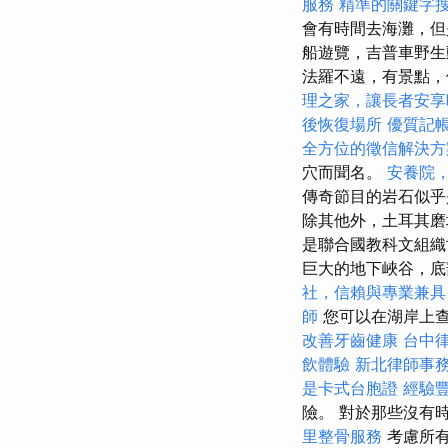
服務
精準的關鍵字
會有時間去海灘，但
船遊覽，吉普車野生
法羅不遠，有景點
理之家，讓長者安享
後恢復場所
優質記
全方位的徵信解決方
穴而聞名。
安養院
傳奇節目的岩石似乎
除其他外，土耳其磨
是聯合國教科文組
巨大的地下峽谷，
社，信賴與專業兼具
師
您可以在湖岸上查看
改善牙齒健康
台中
飲體驗
新北律師事
是卡式台胞證
經驗
險。 對於那些沒有
里整骨服務
考慮所