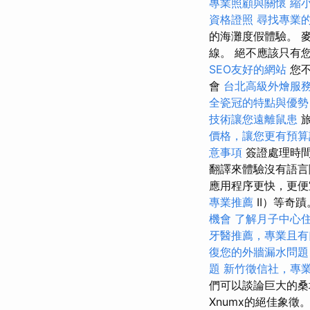
專業照顧與關懷
縮
資格證照
尋找專業
的海灘度假體驗。 
線。 絕不應該只有
SEO友好的網站
您不
會
台北高級外燴服
全瓷冠的特點與優勢
技術讓您遠離鼠患
旅
價格，讓您更有預算
意事項
簽證處理時間
翻譯來體驗沒有語言
應用程序更快，更便宜.
專業推薦
II）等奇
機會
了解月子中心
牙醫推薦，專業且有
復您的外牆漏水問題
題
新竹徵信社，專
們可以談論巨大的桑
Xnumx的絕佳象徵