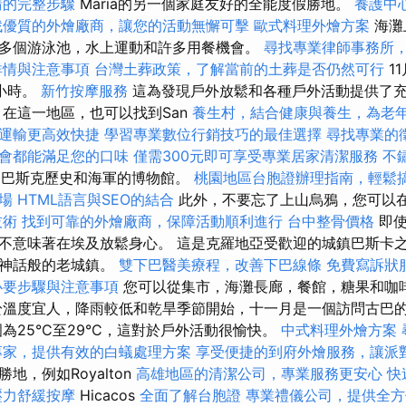
請的完整步驟
Maria的另一個家庭友好的全能度假勝地。
養護中
找優質的外燴廠商，讓您的活動無懈可擊
歐式料理外燴方案
海灘
多個游泳池，水上運動和許多用餐機會。
尋找專業律師事務所
詳情與注意事項
台灣土葬政策，了解當前的土葬是否仍然可行
1
個小時。
新竹按摩服務
這為發現戶外放鬆和各種戶外活動提供了
 在這一地區，也可以找到San
養生村，結合健康與養生，為老
運輸更高效快捷
學習專業數位行銷技巧的最佳選擇
尋找專業的
會都能滿足您的口味
僅需300元即可享受專業居家清潔服務
不
o，巴斯克歷史和海軍的博物館。
桃園地區台胞證辦理指南，輕鬆
場
HTML語言與SEO的結合
此外，不要忘了上山烏鴉，您可以
技術
找到可靠的外燴廠商，保障活動順利進行
台中整骨價格
即
不意味著在埃及放鬆身心。 這是克羅地亞受歡迎的城鎮巴斯卡
個神話般的老城鎮。
雙下巴醫美療程，改善下巴線條
免費寫訴狀
必要步驟與注意事項
您可以從集市，海灘長廊，餐館，糖果和咖
溫度宜人，降雨較低和乾旱季節開始，十一月是一個訪問古巴
為25°C至29°C，這對於戶外活動很愉快。
中式料理外燴方案
專家，提供有效的白蟻處理方案
享受便捷的到府外燴服務，讓派
地，例如Royalton
高雄地區的清潔公司，專業服務更安心
快
壓力舒緩按摩
Hicacos
全面了解台胞證
專業禮儀公司，提供全方