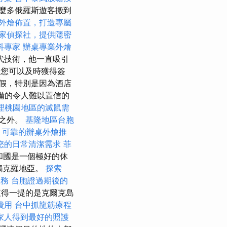
麼多俄羅斯遊客搬到
外燴佈置，打造專屬
家偵探社，提供隱密
科專家
辦桌專業外燴
代技術，他一直吸引
為您可以及時獲得簽
假，特別是因為酒店
備的令人難以置信的
理桃園地區的滅鼠需
之外。
基隆地區台胞
。
可靠的辦桌外燴推
您的日常清潔需求
菲
和國是一個極好的休
觸克羅地亞。
探索
服務
台胞證過期後的
得一提的是克爾克島
費用
台中抓龍筋療程
家人得到最好的照護