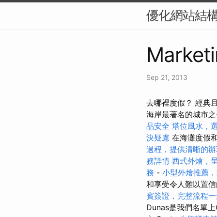
優化網站結構
Marketi
Sep 21, 2013
去哪裡度假？ 經典且
海岸最著名的城市之
品安全
塔位風水，
決疑慮
在海灘度假
過程，提供清晰的辦
務詳情
西式外燴，
務
-
小型外燴推薦，
和享受令人難以置信
賓簽證，完整流程一
Dunas是我們名單上