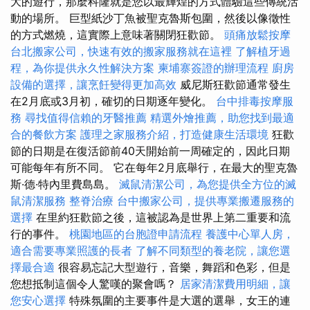
大的遊行，那麼科隆就是您以最輝煌的方式體驗這些傳統活
動的場所。 巨型紙沙丁魚被聖克魯斯包圍，然後以像徵性
的方式燃燒，這實際上意味著關閉狂歡節。
頭痛放鬆按摩
台北搬家公司，快速有效的搬家服務就在這裡
了解植牙過
程，為你提供永久性解決方案
柬埔寨簽證的辦理流程
廚房
設備的選擇，讓烹飪變得更加高效
威尼斯狂歡節通常發生
在2月底或3月初，確切的日期逐年變化。
台中排毒按摩服
務
尋找值得信賴的牙醫推薦
精選外燴推薦，助您找到最適
合的餐飲方案
護理之家服務介紹，打造健康生活環境
狂歡
節的日期是在復活節前40天開始前一周確定的，因此日期
可能每年有所不同。 它在每年2月底舉行，在最大的聖克魯
斯·德·特內里費島島。
滅鼠清潔公司，為您提供全方位的滅
鼠清潔服務
整脊治療
台中搬家公司，提供專業搬遷服務的
選擇
在里約狂歡節之後，這被認為是世界上第二重要和流
行的事件。
桃園地區的台胞證申請流程
養護中心單人房，
適合需要專業照護的長者
了解不同類型的養老院，讓您選
擇最合適
很容易忘記大型遊行，音樂，舞蹈和色彩，但是
您想抵制這個令人驚嘆的聚會嗎？
居家清潔費用明細，讓
您安心選擇
特殊氛圍的主要事件是大選的選舉，女王的連