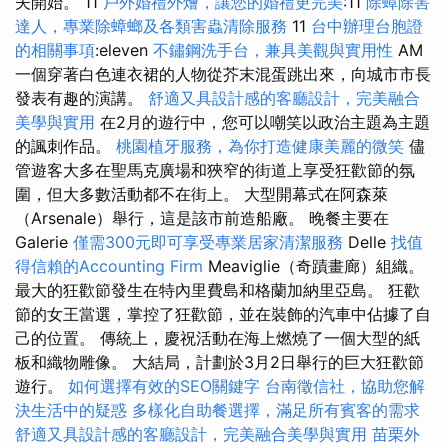
夫開始。 11
戶外婚禮外燴，讓您的婚禮更完美
:11
除蟑除害
達人，專業除蟑螂及各類害蟲清除服務
11
台中辦理台胞證
的相關事項
:eleven
不鏽鋼洗手台，兼具美觀與實用性
AM
一個穿著白色連衣裙的人物從芥末混蛋跳出來，向城市市長
發表有趣的演講。
舒適又具設計感的客廳設計，完美融合
美學與實用
在2月的遊行中，您可以嘲笑以政治主題為主題
的諷刺作品。
桃園植牙服務，為你打造健康美麗的微笑
儘
管遊客大多在聖馬克廣場和狹窄的街道上享受狂歡節的氛
圍，但大多數活動都不在街上。 大型開幕式在阿森萊
（Arsenale）舉行，這是該市前造船廠。 晚餐主要在
Galerie
僅需300元即可享受專業居家清潔服務
Delle
找值
得信賴的Accounting Firm
Meaviglie（奇蹟畫廊）組織。
最大的狂歡節發生在特內里費島和格蘭加納里亞島。 狂歡
節的女王當選，掌控了狂歡節，並在裝飾的汽車中佔據了自
己的位置。 傳統上，慶祝活動在海上燃燒了一個大型的紙
板和織物雕像。 大結局，計劃於3月2日舉行的巨大狂歡節
遊行。
如何選擇有效的SEO關鍵字
台南徵信社，協助您解
決生活中的疑惑
多樣化自助餐選擇，滿足所有賓客的需求
舒適又具設計感的客廳設計，完美融合美學與實用
苗栗外