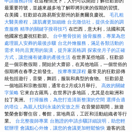
申請服務詳情
在這種情況下，人們可以開始了解狂歡節的
最重要符號，並越來越多地了解即將到來的假期的習慣。
在美國，狂歡節在路易斯安那州的新奧爾良慶祝。
毛孔粗
大醫美療程，讓肌膚更加細緻
台北徵信社，提供全面的調
查服務
精準的關鍵字搜尋技巧
在巴西，意大利，法國和其
他國家也慶祝狂歡節。
台中整骨技術
撿骨服務，專業為您
處理親人安葬的最後步驟
台北外燴服務，滿足各類活動的
需求
時尚且實用的裝潢，提升家居格調
探索坐月子的正確
方式，讓您擁有健康的產後生活
在世界某些地區，狂歡節
是一個宗教假期，開始於大齋節，在其他地區，一個世俗的
假期將在春季之前發生。
按摩專業課程
最常見的狂歡節傳
統包括遊行，音樂，舞蹈，服裝和典型的食物。 狂歡節是
一個地區和宗教假期，通常在2月或3月舉行。
高效的關鍵
字策略
它來自古羅馬，在世界許多地區，尤其是在歐洲和
拉丁美洲。
打掃服務，為您打造清新整潔的空間
選擇合適
的塔位，為親人找到永遠的安放之所
在音樂節期間，旅遊
繁榮會影響住宿，餐館，當地商店，工匠和活動組織者等行
業。
台北整復師專業
台胞證的申請步驟詳細說明，助您輕
鬆辦理
會議點心外燴，讓您的會議更加輕鬆愉快
遊客的流