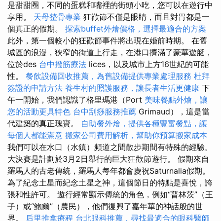
是甜甜圈，不同的蛋糕和嘴裡的​​街頭小吃，您可以在遊行中
享用。
天母整骨專業
狂歡節不僅是眼睛，而且對胃都是一
個真正的假期。
探索buffet外燴價格，選擇最適合的方案
此外，第一個較小的狂歡節事件將出現在婚前時期。 在舊
城區的浪漫，狹窄的街道上行走，在港口擠滿了豪華遊艇，
位於des
台中撥筋療法
lices，以及城市上方16世紀的可能
性。
餐飲設備回收推薦，為舊設備提供專業處理服務
杜拜
簽證的申請方法
養生村的照護服務，讓長者生活更健康
下
午一開始，我們認識了格里瑪港（Port
美味餐點外燴，讓
您的活動更具特色
台中刮痧服務推薦
Grimaud），這是當
代建築的真正瑰寶。
自助餐外燴，提供各種豐富餐點，讓
每個人都能滿意
搬家公司費用解析，幫助你預算搬家成本
我們可以在水口（水鎮）頻道之間散步期間有特殊的經驗。
大決賽是計劃於3月2日舉行的巨大狂歡節遊行。 假期來自
羅馬人的古老傳統，羅馬人每年都會慶祝Saturnalia假期。
為了紀念土星而紀念土星之神，這個節日的特點是喜悅，誇
張和性許可。 遊行經常顯示傳統的角色，例如“普林茨”（王
子）或“鮑爾”（農民），他們復興了嘉年華的神話般的世
界。
后里推拿療程
台北眼科推薦，尋找最適合的眼科醫師