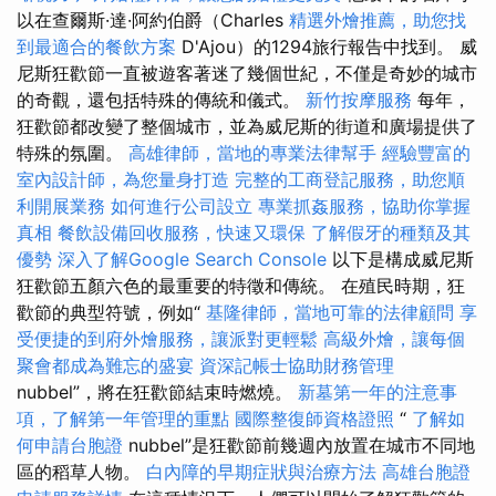
以在查爾斯·達·阿約伯爵（Charles
精選外燴推薦，助您找
到最適合的餐飲方案
D'Ajou）的1294旅行報告中找到。 威
尼斯狂歡節一直被遊客著迷了幾個世紀，不僅是奇妙的城市
的奇觀，還包括特殊的傳統和儀式。
新竹按摩服務
每年，
狂歡節都改變了整個城市，並為威尼斯的街道和廣場提供了
特殊的氛圍。
高雄律師，當地的專業法律幫手
經驗豐富的
室內設計師，為您量身打造
完整的工商登記服務，助您順
利開展業務
如何進行公司設立
專業抓姦服務，協助你掌握
真相
餐飲設備回收服務，快速又環保
了解假牙的種類及其
優勢
深入了解Google Search Console
以下是構成威尼斯
狂歡節五顏六色的最重要的特徵和傳統。 在殖民時期，狂
歡節的典型符號，例如“
基隆律師，當地可靠的法律顧問
享
受便捷的到府外燴服務，讓派對更輕鬆
高級外燴，讓每個
聚會都成為難忘的盛宴
資深記帳士協助財務管理
nubbel”，將在狂歡節結束時燃燒。
新墓第一年的注意事
項，了解第一年管理的重點
國際整復師資格證照
“
了解如
何申請台胞證
nubbel”是狂歡節前幾週內放置在城市不同地
區的稻草人物。
白內障的早期症狀與治療方法
高雄台胞證