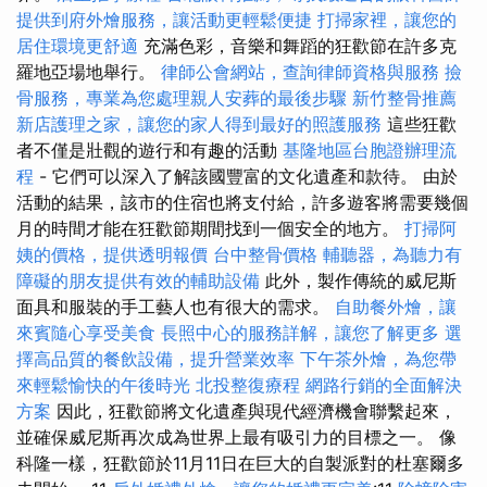
提供到府外燴服務，讓活動更輕鬆便捷
打掃家裡，讓您的
居住環境更舒適
充滿色彩，音樂和舞蹈的狂歡節在許多克
羅地亞場地舉行。
律師公會網站，查詢律師資格與服務
撿
骨服務，專業為您處理親人安葬的最後步驟
新竹整骨推薦
新店護理之家，讓您的家人得到最好的照護服務
這些狂歡
者不僅是壯觀的遊行和有趣的活動
基隆地區台胞證辦理流
程
- 它們可以深入了解該國豐富的文化遺產和款待。 由於
活動的結果，該市的住宿也將支付給，許多遊客將需要幾個
月的時間才能在狂歡節期間找到一個安全的地方。
打掃阿
姨的價格，提供透明報價
台中整骨價格
輔聽器，為聽力有
障礙的朋友提供有效的輔助設備
此外，製作傳統的威尼斯
面具和服裝的手工藝人也有很大的需求。
自助餐外燴，讓
來賓隨心享受美食
長照中心的服務詳解，讓您了解更多
選
擇高品質的餐飲設備，提升營業效率
下午茶外燴，為您帶
來輕鬆愉快的午後時光
北投整復療程
網路行銷的全面解決
方案
因此，狂歡節將文化遺產與現代經濟機會聯繫起來，
並確保威尼斯再次成為世界上最有吸引力的目標之一。 像
科隆一樣，狂歡節於11月11日在巨大的自製派對的杜塞爾多