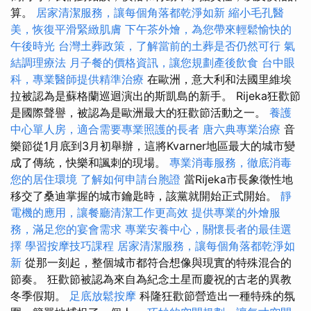
算。
居家清潔服務，讓每個角落都乾淨如新
縮小毛孔醫
美，恢復平滑緊緻肌膚
下午茶外燴，為您帶來輕鬆愉快的
午後時光
台灣土葬政策，了解當前的土葬是否仍然可行
氣
結調理療法
月子餐的價格資訊，讓您規劃產後飲食
台中眼
科，專業醫師提供精準治療
在歐洲，意大利和法國里維埃
拉被認為是蘇格蘭巡迴演出的斯凱島的新手。 Rijeka狂歡節
是國際聲譽，被認為是歐洲最大的狂歡節活動之一。
養護
中心單人房，適合需要專業照護的長者
唐六典專業治療
音
樂節從1月底到3月初舉辦，這將Kvarner地區最大的城市變
成了傳統，快樂和諷刺的現場。
專業消毒服務，徹底消毒
您的居住環境
了解如何申請台胞證
當Rijeka市長象徵性地
移交了桑迪掌握的城市鑰匙時，該黨就開始正式開始。
靜
電機的應用，讓餐廳清潔工作更高效
提供專業的外燴服
務，滿足您的宴會需求
專業安養中心，關懷長者的最佳選
擇
學習按摩技巧課程
居家清潔服務，讓每個角落都乾淨如
新
從那一刻起，整個城市都符合想像與現實的特殊混合的
節奏。 狂歡節被認為來自為紀念土星而慶祝的古老的異教
冬季假期。
足底放鬆按摩
科隆狂歡節營造出一種特殊的氛