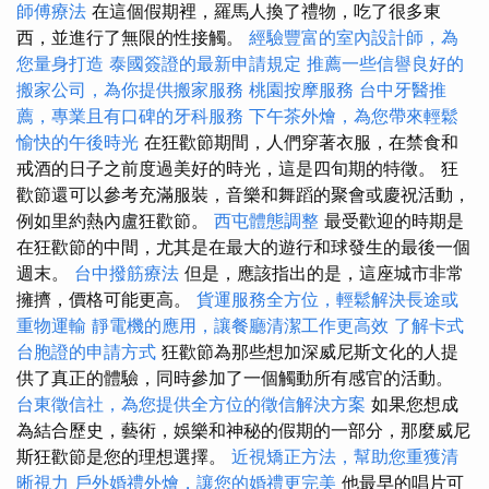
師傅療法
在這個假期裡，羅馬人換了禮物，吃了很多東
西，並進行了無限的性接觸。
經驗豐富的室內設計師，為
您量身打造
泰國簽證的最新申請規定
推薦一些信譽良好的
搬家公司，為你提供搬家服務
桃園按摩服務
台中牙醫推
薦，專業且有口碑的牙科服務
下午茶外燴，為您帶來輕鬆
愉快的午後時光
在狂歡節期間，人們穿著衣服，在禁食和
戒酒的日子之前度過美好的時光，這是四旬期的特徵。 狂
歡節還可以參考充滿服裝，音樂和舞蹈的聚會或慶祝活動，
例如里約熱內盧狂歡節。
西屯體態調整
最受歡迎的時期是
在狂歡節的中間，尤其是在最大的遊行和球發生的最後一個
週末。
台中撥筋療法
但是，應該指出的是，這座城市非常
擁擠，價格可能更高。
貨運服務全方位，輕鬆解決長途或
重物運輸
靜電機的應用，讓餐廳清潔工作更高效
了解卡式
台胞證的申請方式
狂歡節為那些想加深威尼斯文化的人提
供了真正的體驗，同時參加了一個觸動所有感官的活動。
台東徵信社，為您提供全方位的徵信解決方案
如果您想成
為結合歷史，藝術，娛樂和神秘的假期的一部分，那麼威尼
斯狂歡節是您的理想選擇。
近視矯正方法，幫助您重獲清
晰視力
戶外婚禮外燴，讓您的婚禮更完美
他最早的唱片可