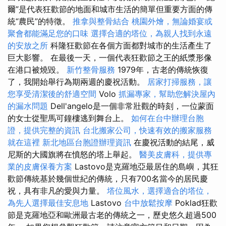
爾”是代表狂歡節的地面和城市生活的簡單但重要方面的傳
統“農民”的特徵。
推拿與整骨結合
桃園外燴，無論婚宴或
聚會都能滿足您的口味
選擇合適的塔位，為親人找到永遠
的安放之所
科隆狂歡節在各個方面都對城市的生活產生了
巨大影響。 在最後一天，一個代表狂歡節之王的紙漿形像
在港口被燒毀。
新竹整骨服務
1979年，古老的傳統恢復
了，我開始舉行為期兩週的慶祝活動。
居家打掃服務，讓
您享受清潔後的舒適空間
Volo
抓漏專家，幫助您解決屋內
的漏水問題
Dell'angelo是一個非常壯觀的時刻，一位蒙面
的女士從聖馬可鐘樓逃到舞台上。
如何在台中辦理台胞
證，提供完整的資訊
台北搬家公司，快速有效的搬家服務
就在這裡
新北地區台胞證辦理資訊
在慶祝活動的結尾，威
尼斯的大國旗將在憤怒的塔上舉起。
醫美皮膚科，提供專
業的皮膚保養方案
Lastovo是克羅地亞最居住的島嶼，其狂
歡節傳統基於幾個世紀的傳統，只有700名當今的居民慶
祝，具有非凡的愛與力量。
塔位風水，選擇適合的塔位，
為先人選擇最佳安息地
Lastovo
台中放鬆按摩
Poklad狂歡
節是克羅地亞和歐洲最古老的傳統之一，歷史悠久超過500