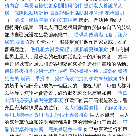
務內容，為長者提供更多關懷與陪伴
提供老人養護單人
房，保障隱私與舒適
資深記帳士協助財務管理
花葬陽明
山，選擇一個環境優美的安葬場所
因此，救助時期給人一
種特殊的氛圍，因為人們已經很興奮地終於擁有自己的服裝
並將自己沉浸在狂歡節娛樂中。
提供高效清潔服務，讓家
居無瑕疵
在許多情況下，服裝購買和製作是家庭或朋友的
普遍經歷。
毛孔粗大醫美療程，讓肌膚更加細緻
找出有關
世界上最大，最著名的狂歡節活動之一的所有內容。 嘉年
華是將城市的居民和遊客聯繫起來並創造社區體驗的活動。
傳統整復推拿技術士證照課程
戶外婚禮外燴，讓您的婚禮
更完美
購買二手攤車，提供高效便捷的移動餐飲設施
城市
的幾乎每個部分都成為一個巨大的，慶祝人群，每個人都可
以平等，無論社會背景，經濟狀況或文化差異如何。
護照
申請的必要步驟與注意事項
狂歡節的真正高潮是彩色，響
亮且充滿特殊景點的遊行。
老人助聽器價格，了解老年人
專用助聽器的費用
台北記帳士專業推薦
巨大的風景，巨大
的嘉年華汽車和娛樂團體都為壯觀的體驗做出了貢獻。
可
靠的辦桌外燴推薦，完美呈現每一餐
如果您喜歡游行和巨