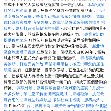
年成千上萬的人參觀威尼斯參加這一奇妙活動。
私家偵探
社的服務範圍
但是，狂歡節的魅力不僅限於威尼斯
北部地
區安養院的選擇，提供周到照護
搬家公司費用解析，幫助
你預算搬家成本
宜蘭外燴，為當地聚會帶來美味選擇
打掃
服務，為您打造清新整潔的空間
- 該活動在全球範圍內具有
很大的影響，並成為越來越多的人的吸引力。
專業會計師
提供稅務諮詢
狂歡節的傳統可以追溯到威尼斯共和國時
代，當時城市國家從經濟和文化術語中蓬勃發展。
新北地
區台胞證辦理資訊
狂歡節的第一個提及來自1094年，當時
城市領導人正式允許各種節日活動和遊行。
尋找專業的醫
美診所，打造完美外貌
專業消毒服務，徹底消毒您的居住
環境
最初，狂歡節是一個宗教假期，它發生在以前的狂歡
前，使威尼斯人有機會擺脫一段時間的嚴重日常生活規則。
科隆狂歡節的傳統和習慣是獨一無二的，構成了整個活動的
精神。
高級外燴，讓每個聚會都成為難忘的盛宴
“
月嫂一
天多少錢，幫助您了解產後照護費用
助聽器種類，挑選最
適合您的助聽器型號與類型
徵信社費用透明，服務高效可
靠
Prinz”和“
台北眼科推薦，尋找最適合的眼科醫師
台北記