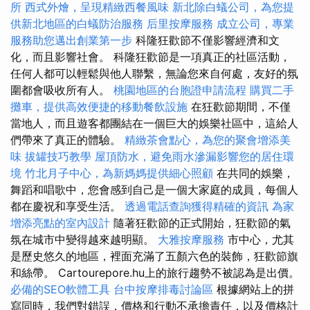
所
西式外燴，呈現精緻西餐風味
新北除白蟻公司，為您提
供新北地區的白蟻防治服務
后里按摩服務
成立公司，專業
服務助您邁出創業第一步
科隆狂歡節不僅影響經濟和文
化，而且影響社會。 科隆狂歡節是一項真正的社區活動，
任何人都可以輕鬆與他人聯繫，無論您來自何處，友好的氛
圍都會吸收所有人。
桃園地區的台胞證申請流程
購買二手
攤車，提供高效便捷的移動餐飲設施
在狂歡節期間，不僅
當地人，而且遊客都團結在一個巨大的娛樂社區中，這給人
們帶來了真正的體驗。
精緻茶會點心，為您的聚會增添美
味
拔罐技巧教學
屋頂防水，避免雨水滲漏影響您的居住環
境
竹北月子中心，為新媽媽提供細心照顧
在共同的娛樂，
舞蹈和唱歌中，您會感到自己是一個大家庭的成員，每個人
都在慶祝和享受生活。
透過電話查詢獲得精確的資訊
為家
增添亮點的室內設計
隨著狂歡節的正式開始，狂​​歡節的氣
氛在城市中變得越來越明顯。
大雅按摩服務
市中心，尤其
是歷史悠久的地區，裡面充滿了五顏六色的裝飾，狂歡節旗
和絲帶。 Cartourepore.hu上的旅行趨勢不被認為是出價。
必備的SEO軟體工具
台中按摩排毒討論區
根據網站上的拼
寫同時，我們對錯誤，價格和行動不承擔責任，以及價格計