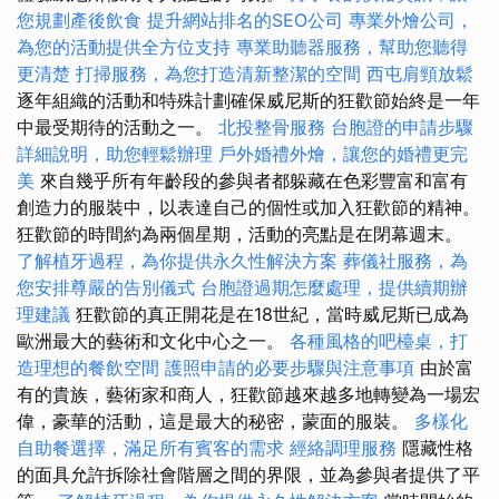
您規劃產後飲食
提升網站排名的SEO公司
專業外燴公司，
為您的活動提供全方位支持
專業助聽器服務，幫助您聽得
更清楚
打掃服務，為您打造清新整潔的空間
西屯肩頸放鬆
逐年組織的活動和特殊計劃確保威尼斯的狂歡節始終是一年
中最受期待的活動之一。
北投整骨服務
台胞證的申請步驟
詳細說明，助您輕鬆辦理
戶外婚禮外燴，讓您的婚禮更完
美
來自幾乎所有年齡段的參與者都躲藏在色彩豐富和富有
創造力的服裝中，以表達自己的個性或加入狂歡節的精神。
狂歡節的時間約為兩個星期，活動的亮點是在閉幕週末。
了解植牙過程，為你提供永久性解決方案
葬儀社服務，為
您安排尊嚴的告別儀式
台胞證過期怎麼處理，提供續期辦
理建議
狂歡節的真正開花是在18世紀，當時威尼斯已成為
歐洲最大的藝術和文化中心之一。
各種風格的吧檯桌，打
造理想的餐飲空間
護照申請的必要步驟與注意事項
由於富
有的貴族，藝術家和商人，狂歡節越來越多地轉變為一場宏
偉，豪華的活動，這是最大的秘密，蒙面的服裝。
多樣化
自助餐選擇，滿足所有賓客的需求
經絡調理服務
隱藏性格
的面具允許拆除社會階層之間的界限，並為參與者提供了平