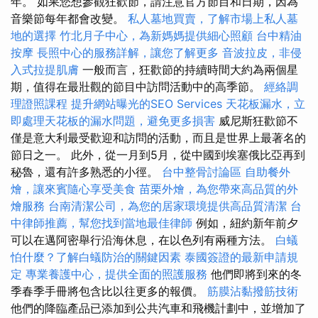
年。 如果您想參觀狂歡節，請注意官方節目和日期，因為
音樂節每年都會改變。
私人墓地買賣，了解市場上私人墓
地的選擇
竹北月子中心，為新媽媽提供細心照顧
台中精油
按摩
長照中心的服務詳解，讓您了解更多
音波拉皮，非侵
入式拉提肌膚
一般而言，狂歡節的持續時間大約為兩個星
期，值得在最壯觀的節目中訪問活動中的高季節。
經絡調
理證照課程
提升網站曝光的SEO Services
天花板漏水，立
即處理天花板的漏水問題，避免更多損害
威尼斯狂歡節不
僅是意大利最受歡迎和訪問的活動，而且是世界上最著名的
節日之一。 此外，從一月到5月，從中國到埃塞俄比亞再到
秘魯，還有許多熟悉的小徑。
台中整骨討論區
自助餐外
燴，讓來賓隨心享受美食
苗栗外燴，為您帶來高品質的外
燴服務
台南清潔公司，為您的居家環境提供高品質清潔
台
中律師推薦，幫您找到當地最佳律師
例如，紐約新年前夕
可以在邁阿密舉行沿海休息，在以色列有兩種方法。
白蟻
怕什麼？了解白蟻防治的關鍵因素
泰國簽證的最新申請規
定
專業養護中心，提供全面的照護服務
他們即將到來的冬
季春季手冊將包含比以往更多的報價。
筋膜沾黏撥筋技術
他們的降臨產品已添加到公共汽車和飛機計劃中，並增加了