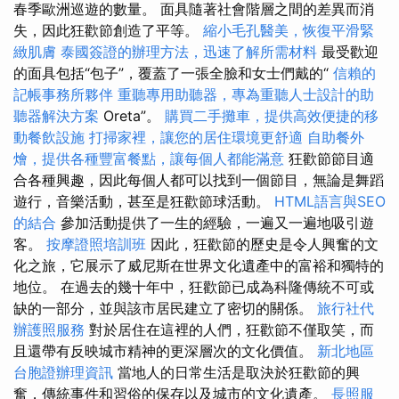
春季歐洲巡遊的數量。 面具隨著社會階層之間的差異而消
失，因此狂歡節創造了平等。
縮小毛孔醫美，恢復平滑緊
緻肌膚
泰國簽證的辦理方法，迅速了解所需材料
最受歡迎
的面具包括“包子”，覆蓋了一張全臉和女士們戴的“
信賴的
記帳事務所夥伴
重聽專用助聽器，專為重聽人士設計的助
聽器解決方案
Oreta”。
購買二手攤車，提供高效便捷的移
動餐飲設施
打掃家裡，讓您的居住環境更舒適
自助餐外
燴，提供各種豐富餐點，讓每個人都能滿意
狂歡節節目適
合各種興趣，因此每個人都可以找到一個節目，無論是舞蹈
遊行，音樂活動，甚至是狂歡節球活動。
HTML語言與SEO
的結合
參加活動提供了一生的經驗，一遍又一遍地吸引遊
客。
按摩證照培訓班
因此，狂歡節的歷史是令人興奮的文
化之旅，它展示了威尼斯在世界文化遺產中的富裕和獨特的
地位。 在過去的幾十年中，狂歡節已成為科隆傳統不可或
缺的一部分，並與該市居民建立了密切的關係。
旅行社代
辦護照服務
對於居住在這裡的人們，狂歡節不僅取笑，而
且還帶有反映城市精神的更深層次的文化價值。
新北地區
台胞證辦理資訊
當地人的日常生活是取決於狂歡節的興
奮，傳統事件和習俗的保存以及城市的文化遺產。
長照服