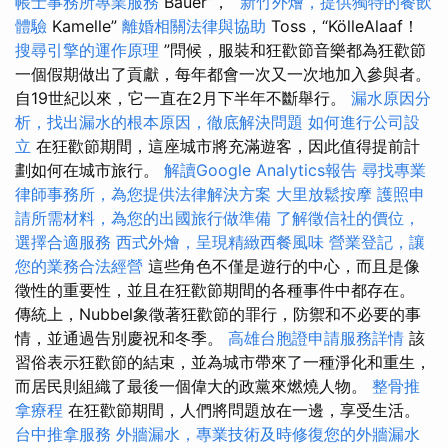
帳士事務所專業服務
Bauer”，“
新竹外燴，提供獨特的餐飲
體驗
Kamelle”
離婚相關法律與協助
Toss，“KölleAlaaf！
搜尋引擎的運作原理
”問候，服裝和狂歡節音樂都為狂歡節
一個假期做出了貢獻，每年都會一次又一次地加入參與者。
自19世紀以來，它一直在2月下半年不斷舉行。
漏水原因分
析，找出漏水的根本原因，徹底解決問題
如何進行公司設
立
在狂歡節期間，這座城市將充滿遊客，因此值得提前計
劃如何在城市旅行。
解讀Google Analytics報告
尋找專業
律師事務所，為您提供法律解決方案
大里放鬆按摩
護照申
請所需材料，為您的出國旅行做準備
了解徵信社的價位，
選擇合適服務
西式外燴，呈現精緻西餐風味
營業登記，讓
您的業務合法經營
這些角色不僅是遊行的中心，而且是像
徵性的重要性，並且在狂歡節期間的各種事件中都存在。
傳統上，Nubbel象徵著狂歡節的罪行，防禦和不必要的事
情，並通過告別慶祝和冬季。
高雄台胞證申請服務詳情
該
習俗表示狂歡節的結束，並為城市帶來了一種淨化和重生，
而居民則組織了最後一個偉大的政黨來燃燒人物。
整骨推
拿療程
在狂歡節期間，人們將問題放在一邊，享受生活。
台中推拿服務
外牆漏水，專業技術及時修復您的外牆漏水