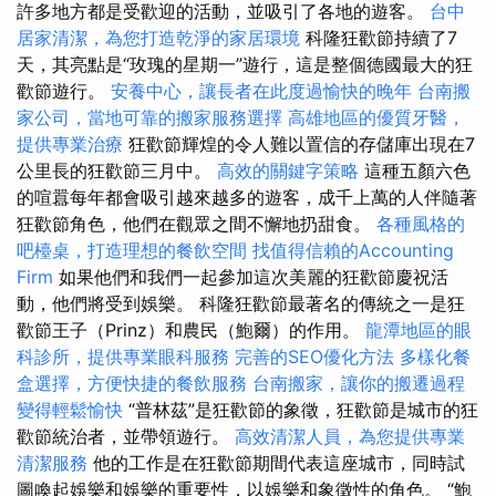
許多地方都是受歡迎的活動，並吸引了各地的遊客。
台中
居家清潔，為您打造乾淨的家居環境
科隆狂歡節持續了7
天，其亮點是“玫瑰的星期一”遊行，這是整個德國最大的狂
歡節遊行。
安養中心，讓長者在此度過愉快的晚年
台南搬
家公司，當地可靠的搬家服務選擇
高雄地區的優質牙醫，
提供專業治療
狂歡節輝煌的令人難以置信的存儲庫出現在7
公里長的狂歡節三月中。
高效的關鍵字策略
這種五顏六色
的喧囂每年都會吸引越來越多的遊客，成千上萬的人伴隨著
狂歡節角色，他們在觀眾之間不懈地扔甜食。
各種風格的
吧檯桌，打造理想的餐飲空間
找值得信賴的Accounting
Firm
如果他們和我們一起參加這次美麗的狂歡節慶祝活
動，他們將受到娛樂。 科隆狂歡節最著名的傳統之一是狂
歡節王子（Prinz）和農民（鮑爾）的作用。
龍潭地區的眼
科診所，提供專業眼科服務
完善的SEO優化方法
多樣化餐
盒選擇，方便快捷的餐飲服務
台南搬家，讓你的搬遷過程
變得輕鬆愉快
“普林茲”是狂歡節的象徵，狂歡節是城市的狂
歡節統治者，並帶領遊行。
高效清潔人員，為您提供專業
清潔服務
他的工作是在狂歡節期間代表這座城市，同時試
圖喚起娛樂和娛樂的重要性，以娛樂和象徵性的角色。 “鮑