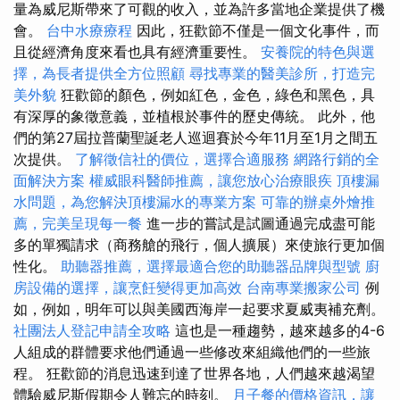
量為威尼斯帶來了可觀的收入，並為許多當地企業提供了機
會。
台中水療療程
因此，狂歡節不僅是一個文化事件，而
且從經濟角度來看也具有經濟重要性。
安養院的特色與選
擇，為長者提供全方位照顧
尋找專業的醫美診所，打造完
美外貌
狂歡節的顏色，例如紅色，金色，綠色和黑色，具
有深厚的象徵意義，並植根於事件的歷史傳統。 此外，他
們的第27屆拉普蘭聖誕老人巡迴賽於今年11月至1月之間五
次提供。
了解徵信社的價位，選擇合適服務
網路行銷的全
面解決方案
權威眼科醫師推薦，讓您放心治療眼疾
頂樓漏
水問題，為您解決頂樓漏水的專業方案
可靠的辦桌外燴推
薦，完美呈現每一餐
進一步的嘗試是試圖通過完成盡可能
多的單獨請求（商務艙的飛行，個人擴展）來使旅行更加個
性化。
助聽器推薦，選擇最適合您的助聽器品牌與型號
廚
房設備的選擇，讓烹飪變得更加高效
台南專業搬家公司
例
如，例如，明年可以與美國西海岸一起要求夏威夷補充劑。
社團法人登記申請全攻略
這也是一種趨勢，越來越多的4-6
人組成的群體要求他們通過一些修改來組織他們的一些旅
程。 狂歡節的消息迅速到達了世界各地，人們越來越渴望
體驗威尼斯假期令人難忘的時刻。
月子餐的價格資訊，讓