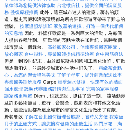
業律師為您提供法律協助
台北徵信社，提供全面的調查服
務
整復療程推薦
此外，這座城市迷人的建築，著名的頻
道，歷史宮殿和浪漫環境都為所有狂歡節遊客帶來了難忘的
體驗。
按摩證照培訓班
家族墓的選擇，打造一個代代相傳
的安息地
因此，科隆狂歡節是一系列巨大的活動，為每個
人提供各種計劃。 狂歡節的亮點生活在18世紀，當時整個
城市變成一個舞台。
高雄搬家公司，信賴專業搬家團隊，
放心搬家
台中眼科，專業醫師提供精準治療
台中撥筋療法
但是，到19世紀末，由於威尼斯共和國和工業化淪陷，狂歡
節逐漸消失，並最終從城市的生活中消失了。
精緻茶會點
心，為您的聚會增添美味
了解子母車，提升商業配送效率
專業醫美診所服務
Carpe
牆壁漏水修復，快速有效的牆面
漏水處理
護照代辦服務詳情與注意事項
完善的家事服務，
讓家務更輕鬆
Diem，也就是說，抓住了這一刻。 該活動涉
及許多藝術節目，遊行，音樂會，戲劇表演和其他文化活
動，這些活動都為這座城市的豐富文化生活做出了貢獻。 -
野餐餐飲
了解在台北如何辦理台胞證，省時又方便
探索坐
月子的正確方式，讓您擁有健康的產後生活
四門冰箱，滿