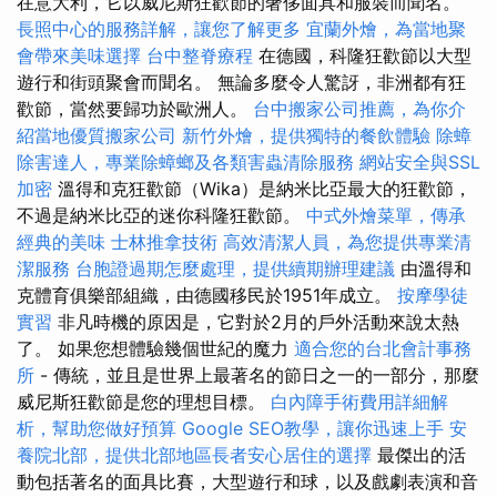
在意大利，它以威尼斯狂歡節的奢侈面具和服裝而聞名。
長照中心的服務詳解，讓您了解更多
宜蘭外燴，為當地聚
會帶來美味選擇
台中整脊療程
在德國，科隆狂歡節以大型
遊行和街頭聚會而聞名。 無論多麼令人驚訝，非洲都有狂
歡節，當然要歸功於歐洲人。
台中搬家公司推薦，為你介
紹當地優質搬家公司
新竹外燴，提供獨特的餐飲體驗
除蟑
除害達人，專業除蟑螂及各類害蟲清除服務
網站安全與SSL
加密
溫得和克狂歡節（Wika）是納米比亞最大的狂歡節，
不過是納米比亞的迷你科隆狂歡節。
中式外燴菜單，傳承
經典的美味
士林推拿技術
高效清潔人員，為您提供專業清
潔服務
台胞證過期怎麼處理，提供續期辦理建議
由溫得和
克體育俱樂部組織，由德國移民於1951年成立。
按摩學徒
實習
非凡時機的原因是，它對於2月的戶外活動來說太熱
了。 如果您想體驗幾個世紀的魔力
適合您的台北會計事務
所
- 傳統，並且是世界上最著名的節日之一的一部分，那麼
威尼斯狂歡節是您的理想目標。
白內障手術費用詳細解
析，幫助您做好預算
Google SEO教學，讓你迅速上手
安
養院北部，提供北部地區長者安心居住的選擇
最傑出的活
動包括著名的面具比賽，大型遊行和球，以及戲劇表演和音