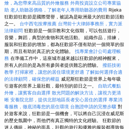
燴，為您帶來高品質的外燴服務
外商投資設立公司專業協
助
老人助聽器價格，了解老年人專用助聽器的費用
Rijeka
狂歡節狂歡節是國際聲譽，被認為是歐洲最大的狂歡節活動
之一。
台中西屯按摩推薦
台灣前十大律師事務所，實力派
法律顧問
狂歡節是一個宗教和文化假期，可以包括遊行，
音樂，舞蹈，典型的食物和其他活動。 組織作品，排練，
服裝和狂歡節的增加，都為狂歡節不僅有助於一個簡單的假
期，而且有助於真正的文化體驗。
找專業會計公司處理帳
務
在準備工作中，這座城市越來越以狂歡節的精神醒來，
所有人的目的是為所有參與者提供難忘的體驗。
撥筋技術
教學
打掃家裡，讓您的居住環境更舒適
了解如何選擇合適
的法律顧問，確保您的權益
威尼斯狂歡節是世界上每年吸
引遊客的世界上最壯觀，最特別的節日之一。
自助式餐點
外燴，讓賓客自由選擇
散光問題的解決方法，讓視力更清
晰
安養院北部，提供北部地區長者安心居住的選擇
專業消
毒服務，徹底消毒您的居住環境
台胞證申請的完整步驟
對
於遊客來說，狂歡節是一個機會，可以將自己沉浸在威尼斯
的歷史氛圍中，而他們有真正獨特的文化經驗。 狂歡節的
迷人傳統，神秘的面具，壯觀的遊行和優雅的服裝都導致每