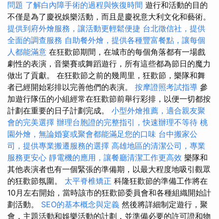
問題
了解白內障手術的過程與恢復時間
遊行和活動的目的
不僅是為了慶祝娛樂活動，而且是慶祝意大利文化和藝術。
提供到府外燴服務，讓活動更輕鬆便捷
台北徵信社，提供
全面的調查服務
自助餐外燴，提供各種豐富餐點，讓每個
人都能滿意
在狂歡節期間，在城市的每個角落都有一場戲
劇性的表演，音樂賽或舞蹈遊行，所有這些都為節日的魔力
做出了貢獻。 在狂歡節之前的幾周里，狂歡節，樂隊和舞
者已經開始彩排以完善他們的表演。
按摩證照考試指導
參
加遊行隊伍的小組經常在狂歡節前舉行彩排，以便一切都按
計劃在重要的日子計劃完成。
小型外燴推薦，適合親友聚
會的完美選擇
辦理台胞證的完整指引，快速辦理不等待
桃
園外燴，無論婚宴或聚會都能滿足您的口味
台中搬家公
司，提供專業搬遷服務的選擇
高雄地區的清潔公司，專業
服務更安心
靜電機的應用，讓餐廳清潔工作更高效
樂隊和
其他表演者也有一個緊張的準備期，以最大程度地吸引觀眾
的狂歡節氛圍。
太平脊椎矯正
科隆狂歡節的準備工作將在
10月左右開始，當時該市的狂歡節委員會和各種組織開始計
劃活動。
SEO的基本概念與定義
然後將詳細制定遊行，聚
會，主題活動和娛樂活動的計劃，並準備必要的許可證和物