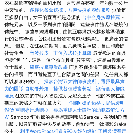
衣裙裝飾有獨特的筆和水鑽，通常是在整整一年的數十公斤
中製造的。
多樣化餐盒選擇，方便快捷的餐飲服務
無論氣
氛多麼自由，女王的宣言都是必須的
台中全身按摩推薦
-
傳統元素，以及一系列事件的關閉，這些事件體現在燃燒的
傳統中。 據董事總經理稱，由於互聯網越來越多地準備旅
行的公眾準備，它也期望出發前會越來越詳細，更廣泛的信
息。 但是，在狂歡節期間，面具象徵著神秘，自由和廢除
社會角色。
音波拉皮，非侵入式拉提肌膚
最受歡迎的面具
包括“包子”，這是一個全臉面具和“莫雷塔”，這是由優雅的
女士戴的。
腳底按摩專業教學
面具不僅提供了保護匿名身
份的保護，而且還掩蓋了社會階層之間的差異，使任何人都
可以參加狂歡節。
探索台灣五大律師事務所，選擇最具實
力的團隊
自助餐外燴，提供各種豐富餐點，讓每個人都能
滿意
狂歡節的中心人物是法斯克尼克王子，他的木偶在星
期三的灰燼之前就在篝火旁。
打掃阿姨的價格，提供透明
報價
重聽專用助聽器，專為重聽人士設計的助聽器解決方
案
Samobor狂歡節的專長是諷刺報紙Saraka，在活動期間
出版，以及狂歡節中涉及的數字，例如法官，律師和Sraka
公主。
利用WordPress打造SEO友好的網站
了解裝潢費用