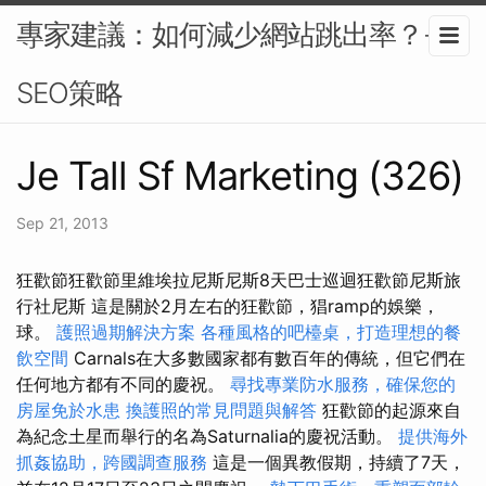
專家建議：如何減少網站跳出率？-
SEO策略
Je Tall Sf Marketing (326)
Sep 21, 2013
狂歡節狂歡節里維埃拉尼斯尼斯8天巴士巡迴狂歡節尼斯旅
行社尼斯 這是關於2月左右的狂歡節，猖ramp的娛樂，
球。
護照過期解決方案
各種風格的吧檯桌，打造理想的餐
飲空間
Carnals在大多數國家都有數百年的傳統，但它們在
任何地方都有不同的慶祝。
尋找專業防水服務，確保您的
房屋免於水患
換護照的常見問題與解答
狂歡節的起源來自
為紀念土星而舉行的名為Saturnalia的慶祝活動。
提供海外
抓姦協助，跨國調查服務
這是一個異教假期，持續了7天，