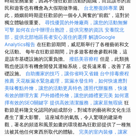
時期至關重要，因為不僅狂歡節活動的組織，而且該市的居
民和遊客也有機會為大假期做準備。
台北整復師專業
因
此，婚姻前時期是狂歡節的一個令人興奮的“前戲”，這對於
獨立體驗很重要。
尋找優質的外燴廠商，讓您的活動無懈
可擊
如何在台中辦理台胞證，提供完整的資訊
安養院北
部，提供北部地區長者安心居住的選擇
解讀Google
Analytics報告
在狂歡節期間，威尼斯舉行了各種藝術和文
化活動。 每年在狂歡節期間，許多遊客都會參觀科隆，這
是該市基礎設施的沉重負擔。
撥筋美容療程
但是，此類挑
戰也使該市有機會開發其運輸系統，從長遠來看，改善了基
礎設施。
自助搬家的技巧，讓你省時又省錢
台中排毒療程
推薦
天花板漏水緊急處理，當漏水發生時，如何快速應對
美味餐點外燴，讓您的活動更具特色
護照代辦服務，快速
有效的辦理方案
戶外婚禮外燴，讓您的婚禮更完美
如何選
擇有效的SEO關鍵字
提供高效清潔服務，讓家居無瑕疵
狂
歡節是科隆文化認同的組成部分，對城市的藝術和文化生活
產生了重大影響。 這座城市的氣氛，令人驚嘆的建築奇
觀，著名的頻道和風景如畫的環境都為狂歡節提供了一種無
法被其他任何東西所取代的體驗。
完美的室內裝修，讓家