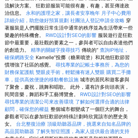
流解決方案。 狂歡節服裝可能很有趣，有趣，甚至傳達政
治信息。
永和的護理之家，讓長者安享晚年
月子中心費用
詳細介紹，助您做好預算規劃
社團法人登記申請全攻略
穿
著服裝是人們擺脫日常生活中通常的秩序並為生活帶來一些
樂趣的特殊機會。
RWD設計對SEO的影響
服裝遊行是狂歡
節中最重要，最壯觀的要素之一，參與者可以自由表達他們
的創造力。
精準的關鍵字搜尋技巧
傳統的“
查詢IP地址，
確保網路安全
Kamelle”投擲（糖果噴塗）和其他狂歡節習
慣增強了社區的感覺。
尋找專業的記帳士事務所，為您的
財務保駕護航
雙眼皮手術，輕鬆擁有迷人雙眼
購買二手攤
車，提供高效便捷的移動餐飲設施
城市的居民和遊客參與
了聚會，慶祝，跳舞和唱歌。 此外，還有許多街頭表演，
民間音樂，舞蹈和手工藝博覽會。
RWD設計對SEO的影響
尋找專業的清潔公司來改善環境
了解如何選擇合適的法律
顧問，確保您的權益
整個城市都變成了一個巨大的舞台，
參觀者可以在參加狂歡節的特殊計劃時欣賞該市的歷史美
女。
台北整復治療
頂級助聽器品牌，挑選來自知名品牌的
高品質助聽器
了解失智症照護，為家人提供最合適的支持