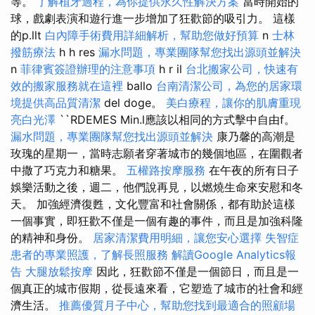
等。
了解植牙過程，為你提供永久性解決方案
當時開始的
球，戲劇表演和遊行進一步增加了狂歡節的吸引力。 這樣
的p.llt
白內障手術費用詳細解析，幫助您做好預算
n
士林
撥筋療法
h h res
漏水問題，專業團隊幫您找出源頭並解決
n
菲律賓簽證辦理的注意事項
h r il
台北搬家公司，快速有
效的搬家服務就在這裡
ballo
台南清潔公司，為您的居家環
境提供高品質清潔
del doge。
美白療程，讓你的肌膚重現
亮白光澤
``RDEMES Min.l應該以相同的方式擊中自由f。
漏水問題，專業團隊幫您找出源頭並解決
康乃馨的高潮是
玫瑰的星期一，當時志願者穿著城市的幾個地區，在圍觀者
中撒了巧克力和糖果。
五權路按摩服務
在午夜的所有日子
娛樂活動之後，週二，他們說再見，以燃燒生命來安慰和冬
天。 加強經濟復甦，文化豐富和社會關係，都有助於這樣
一個事實，即狂歡不僅是一個有趣的事件，而且是加強科隆
的精神和身份。
居家清潔費用明細，讓您安心選擇
失智症
患者的專業照護，了解長照服務
解讀Google Analytics報
告
大腿放鬆按摩
因此，狂歡節不僅是一個節日，而且是一
個真正的城市假期，從長遠來看，它塑造了城市的社會和經
濟生活。
推薦優質月子中心，幫助您找到最適合的照顧場