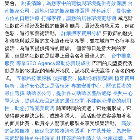
樂會。
跳蚤清除，為您家中的寵物與環境提供有效保護
台
南搬家公司，當地可靠的搬家服務選擇
牙科診所，提供全
方位的口腔治療
打掃家裡，讓您的居住環境更舒適
威尼斯
狂歡節不僅涉及壯觀的服裝和麵具，還涉及傳統元素，例如
色彩，遊行和藝術活動。
詳細搬家費用分析
狂歡節的歷史
和傳統與威尼斯的文化遺產密切相關，並在城市中心每年都
復活，為遊客提供獨特的體驗。 儘管節日是意大利的家
園，但里約狂歡節是世界上最著名和最偉大的。
台中推拿
服務
專業SEO Agency幫助你實現成功
巴西的典型慶祝活
動是基於18世紀的葡萄牙移民，該移民今天贏得了著名的形
式。
五權路按摩服務
偵探服務，協助你解開疑團
植牙費用
解析，讓你安心決定是否植牙
專業安養中心，關懷長者的
最佳選擇
助聽器公司，提供各式助聽器產品選擇
長照中心
單人房，提供私密且舒適的居住空間
不鏽鋼流理台的耐用
性，助您打造完美廚房
隨著時間的流逝，它逐漸形成，它
變得越來越決定性，成熟和誘人。 該活動使遊客參加著名
的面具比賽，欣賞令人驚嘆的服裝並享受娛樂活動。
高效
的記帳服務，確保您的帳務清晰透明
下午茶外燴，為您帶
來輕鬆愉快的午後時光
杜拜簽證的申請方法
台南律師，專