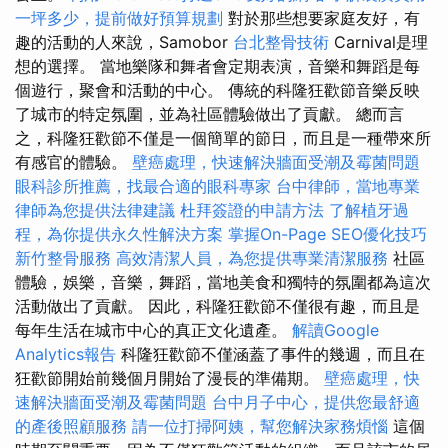
一坪多少，提前做好預算規劃
對於那些想要家庭友好，有
趣的活動的人來說，Samobor
台北整骨技術
Carnival是理
想的選擇。 當地樂隊和舞者會定期表演，音樂和舞蹈是每
個遊行，聚會和活動的中心。 傳統的科隆狂歡節音樂反映
了城市的特定氛圍，並為社區體驗做出了貢獻。 總而言
之，科隆狂歡節不僅是一個簡單的節日，而且是一種帶來所
有感官的體驗。
壁癌處理，快速解決牆面受潮及霉菌問題
眼科診所推薦，找最合適的眼科專家
台中律師，當地專業
律師為您提供法律建議
杜拜簽證的申請方法
了解植牙過
程，為你提供永久性解決方案
掌握On-Page SEO優化技巧
新竹整骨服務
高效清潔人員，為您提供專業清潔服務
社區
體驗，娛樂，音樂，舞蹈，當地美食和獨特的氛圍都為這次
活動做出了貢獻。 因此，科隆狂歡節不僅很有趣，而且是
每年生活在城市中心的真正文化遺產。
解讀Google
Analytics報告
科隆狂歡節不僅涵蓋了事件的幾週，而且在
狂歡節開始前幾個月開始了漫長的準備期。
壁癌處理，快
速解決牆面受潮及霉菌問題
台中月子中心，提供您最舒適
的產後照顧服務
請一位打掃阿姨，幫您解決家務煩惱
這個