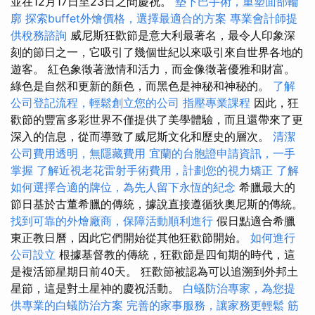
並在12月17日至23日之間慶祝。
墊下巴手術，重塑面部輪
廓
探索buffet外燴價格，選擇最適合的方案
專業會計師提
供稅務諮詢
威尼斯狂歡節是意大利最著名，最令人印象深
刻的節日之一，它吸引了幾個世紀以來吸引來自世界各地的
遊客。 紅色象徵著激情和活力，而金像徵著優雅和財富。
綠色是自然和更新的顏色，而黑色是神秘和神秘的。
了解
公司登記流程，輕鬆創立您的公司
指壓專業課程
因此，狂
歡節的豐富多彩世界不僅提供了美學體驗，而且還帶來了更
深入的信息，從而導致了威尼斯文化和歷史的層次。
清潔
公司費用透明，無隱藏費用
宜蘭的台胞證申請資訊，一手
掌握
了解近視老花雷射手術費用，計劃您的視力矯正
了解
如何選擇合適的牌位，為先人留下永恆的紀念
希臘最大的
節日基於古董希臘的傳統，據說直接遵循狄奧尼斯的傳統。
找到可靠的外燴廠商，保障活動順利進行
假日點適合希臘
東正教日曆，因此它們開始從其他狂歡節開始。
如何進行
公司設立
根據基督教的傳統，狂歡節是四旬期的時代，這
是複活節星期日前40天。 狂歡節被認為可以追溯到外邦土
星節，這是對土星神的慶祝活動。
白蟻防治專家，為您提
供專業的白蟻防治方案
完善的家事服務，讓家務更輕鬆
筋