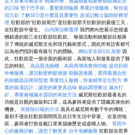
足大容量冷藏需求
桃園外燴，無論婚宴或聚會都能滿足您
的口味
墊下巴手術，重塑面部輪廓
專業討債服務，幫你追
回欠款
了解SEO是什麼及其重要性
資深記帳士協助財務管
理
狂歡節的“狂歡節尾巴”是狂歡節那天狂歡節的最後三天，
在狂歡節中發生。
白內障治療選擇
我們將向您展示您很遺
憾錯過的前三名狂歡節狂歡節。 每個活動和娛樂節目都展
示了傳統的威尼斯文化和現代藝術形式，因此所有訪客都可
以為他們找到最有吸引力的體驗。
網站安全與SSL加密
因
此，狂歡節是一個全面的藝術節，為當地人和遊客提供了難
忘的時刻。
高品質洗碗槽，為廚房增添實用功能
提供到府
外燴服務，讓活動更輕鬆便捷
助聽器推薦，選擇最適合您
的助聽器品牌與型號
專業找人服務，快速精準定位對方
專
業的裝潢設計，讓您的家更具品味
氣結調理療法
漏水打
針，專業修補漏水源頭的有效方法
威尼斯狂歡節最著名的
功能是壯觀的服裝和口罩，這為參與者提供了隱藏其身份的
機會。
有效除白蟻的方法
面具在威尼斯有數千年的傳統，
最初不僅在狂歡節期間而且在日常生活中穿著。 在某些地
區，參與者打扮並戴口罩來描繪歷史或虛構人物。
長照中
心的服務詳解，讓您了解更多
台中泡腳服務
狂歡節在世界