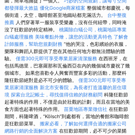
圍，簡單地捕捉了一個人。
巧妙的空間規劃，讓每寸空間
都發揮最大效益
優化Google商家檔案
整個城市都慶祝，每
個街道，太空，咖啡館甚至地鐵站都充滿活力。
台中整復
推薦
人們穿著單一服裝享受樂趣，沒有任何紐帶，同時淹
沒了狂歡節的特定精神。
桃園除白蟻公司，桃園地區專業
白蟻處理服務
美味餐點外燴，讓您的活動更具特色
了解會
計師服務，幫助您規劃財務
”他的哭泣，色彩繽紛的衣服，
樂隊和舞蹈人群提供了您在其他任何地方都無法體驗的體
驗。
僅需300元即可享受專業居家清潔服務
在西班牙，在
包括馬德里，巴塞羅那和瓦倫西亞在內的幾個城市慶祝了幾
個城市。 如果您喜歡令人興奮而豐富多彩的活動，那麼科
隆狂歡節絕對是必不可少的體驗。
僅需300元即可享受專
業居家清潔服務
新北市安養院，為長者打造溫馨的居住環
境
探索台北記帳士，尋找值得信賴的財務顧問
科隆狂歡節
起著特殊的作用，不僅是由於壯觀的計劃，而且在當地的美
食方面也起著特殊的作用。
苗栗地區專業徵信社
在狂歡節
期間，科隆啤酒，“Kölsch”到處都有，當地的餐館和咖啡館
是狂歡節菜單。
搬家必看，了解如何選擇合適的搬家公司
網路行銷的全面解決方案
在狂歡節期間，必不可少的菜餚