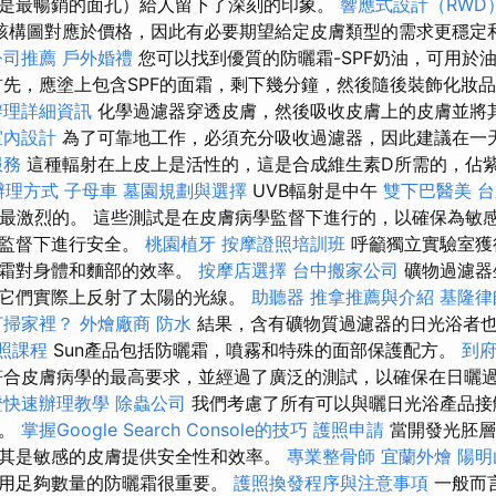
是最暢銷的面孔）給人留下了深刻的印象。
響應式設計（RWD
該構圖對應於價格，因此有必要期望給定皮膚類型的需求更穩定
公司推薦
戶外婚禮
您可以找到優質的防曬霜-SPF奶油，可用於
首先，應塗上包含SPF的面霜，剩下幾分鐘，然後隨後裝飾化妝
辦理詳細資訊
化學過濾器穿透皮膚，然後吸收皮膚上的皮膚並將
室內設計
為了可靠地工作，必須充分吸收過濾器，因此建議在一天
服務
這種輻射在上皮上是活性的，這是合成維生素D所需的，佔
辦理方式
子母車
墓園規劃與選擇
UVB輻射是中午
雙下巴醫美
台
季最激烈的。 這些測試是在皮膚病學監督下進行的，以確保為敏
童監督下進行安全。
桃園植牙
按摩證照培訓班
呼籲獨立實驗室獲
曬霜對身體和麵部的效率。
按摩店選擇
台中搬家公司
礦物過濾器
它們實際上反射了太陽的光線。
助聽器
推拿推薦與介紹
基隆律
打掃家裡？
外燴廠商
防水
結果，含有礦物質過濾器的日光浴者
照課程
Sun產品包括防曬霜，噴霧和特殊的面部保護配方。
到
合皮膚病學的最高要求，並經過了廣泛的測試，以確保在日曬
證快速辦理教學
除蟲公司
我們考慮了所有可以與曬日光浴產品接
統。
掌握Google Search Console的技巧
護照申請
當開發光胚層
其是敏感的皮膚提供安全性和效率。
專業整骨師
宜蘭外燴
陽明
使用足夠數量的防曬霜很重要。
護照換發程序與注意事項
一般而