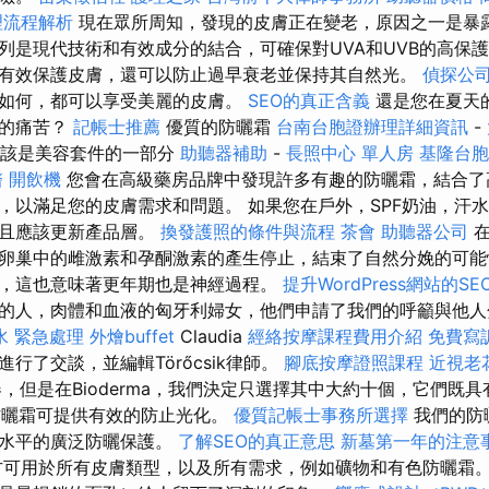
理流程解析
現在眾所周知，發現的皮膚正在變老，原因之一是暴露
列是現代技術和有效成分的結合，可確保對UVA和UVB的高保
有效保護皮膚，還可以防止過早衰老並保持其自然光。
偵探公
如何，都可以享受美麗的皮膚。
SEO的真正含義
還是您在夏天
多的痛苦？
記帳士推薦
優質的防曬霜
台南台胞證辦理詳細資訊
-
應該是美容套件的一部分
助聽器補助
-
長照中心 單人房
基隆台
醫
開飲機
您會在高級藥房品牌中發現許多有趣的防曬霜，結合了
，以滿足您的皮膚需求和問題。 如果您在戶外，SPF奶油，汗
並且應該更新產品層。
換發護照的條件與流程
茶會
助聽器公司
在
卵巢中的雌激素和孕酮激素的產生停止，結束了自然分娩的可
，這也意味著更年期也是神經過程。
提升WordPress網站的SE
的人，肉體和血液的匈牙利婦女，他們申請了我們的呼籲與他人
水 緊急處理
外燴buffet
Claudia
經絡按摩課程費用介紹
免費寫
zi商店進行了交談，並編輯Törőcsik律師。
腳底按摩證照課程
近視老
器，但是在Bioderma，我們決定只選擇其中大約十個，它們既
ls日常防曬霜可提供有效的防止光化。
優質記帳士事務所選擇
我們的防
高水平的廣泛防曬保護。
了解SEO的真正意思
新墓第一年的注意
方可用於所有皮膚類型，以及所有需求，例如礦物和有色防曬霜