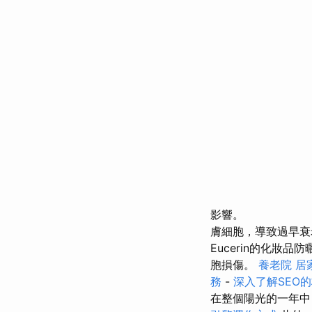
影響。
膚細胞，導致過早衰
Eucerin的化
胞損傷。
養老院
居
務
-
深入了解SEO
在整個陽光的一年中