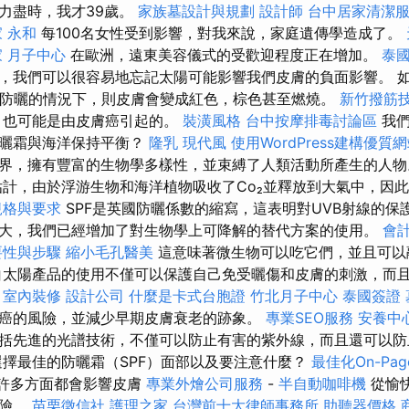
力盡時，我才39歲。
家族墓設計與規劃
設計師
台中居家清潔
 永和
每100名女性受到影響，對我來說，家庭遺傳學造成了。
 月子中心
在歐洲，遠東美容儀式的受歡迎程度正在增加。
泰
，我們可以很容易地忘記太陽可能影響我們皮膚的負面影響。 
有防曬的情況下，則皮膚會變成紅色，棕色甚至燃燒。
新竹撥筋
，也可能是由皮膚癌引起的。
裝潢風格
台中按摩排毒討論區
我
防曬霜與海洋保持平衡？
隆乳
現代風
使用WordPress建構優質
界，擁有豐富的生物學多樣性，並束縛了人類活動所產生的人
計，由於浮游生物和海洋植物吸收了Co₂並釋放到大氣中，因此
規格與要求
SPF是英國防曬係數的縮寫，這表明對UVB射線的保
大，我們已經增加了對生物學上可降解的替代方案的使用。
會
要性與步驟
縮小毛孔醫美
這意味著微生物可以吃它們，並且可以
白太陽產品的使用不僅可以保護自己免受曬傷和皮膚的刺激，而
。
室內裝修
設計公司
什麼是卡式台胞證
竹北月子中心
泰國簽證
癌的風險，並減少早期皮膚衰老的跡象。
專業SEO服務
安養中
括先進的光譜技術，不僅可以防止有害的紫外線，而且還可以防
選擇最佳的防曬霜（SPF）面部以及要注意什麼？
最佳化On-Pa
許多方面都會影響皮膚
專業外燴公司服務
-
半自動咖啡機
從愉
風險。
苗栗徵信社
護理之家
台灣前十大律師事務所
助聽器價格