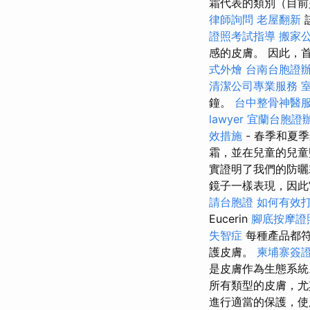
霜代表的類別（目前
律師詢問
老屋翻新
證照考試指導
搬家
感的皮膚。 因此，
式外燴
台南台胞證
清潔公司專業服務
鐘。
台中整骨神醫
lawyer
宜蘭台胞證
效措施
- 春季和夏
霜，並在兒童的兒
實證明了我們的防
鏡子一樣表現，因此
請台胞證
如何有效
Eucerin
腳底按摩證
失智症
每種產品都符
護皮膚。
柬埔寨簽
是皮膚作為生態系
所有類型的皮膚，尤
進行適當的保護，