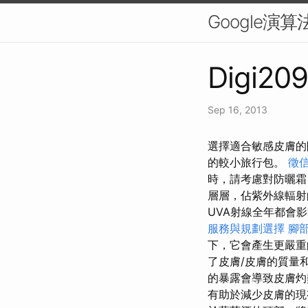
Google
Digi209
Sep 16, 2013
選擇適合敏感皮膚的
的較小旅行包。
徵
時，請考慮對防曬霜
層層，佔紫外線輻射
UVA射線全年都會
服務與規劃選擇
腳
下，它會產生更嚴重
了皮膚/皮膚的質量
的暴露會導致皮膚
有助於減少皮膚的