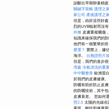
診斷出早期卵巢精疲
關鍵字策略
護理之家
家公司
產後護理之家
但是，由於這些好處
烈的UVB輻射而沒
外燴
皮膚重複曬傷
知識來確保我們的
他們有一個繁華的世
麼選？
實際上，據估
海洋。
台胞證照片
但是，我們的進步很
理處
冷氣清洗的重
中中醫整骨
歐洲蛋
於我們的皮膚健康
防曬有助於防止皮膚
的防曬技術，其中包
皮膚衰老。 您如何
照2.0
太陽的光線在
素斑，皺紋和健康