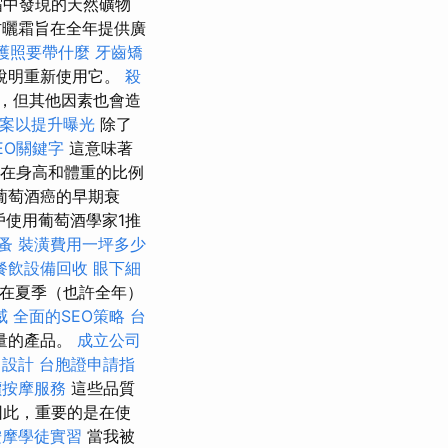
霜中發現的天然礦物
防曬霜旨在全年提供廣
護照要帶什麼
牙齒矯
說明重新使用它。
殺
，但其他因素也會造
檔案以提升曝光
除了
EO關鍵字
這意味著
量在身高和體重的比例
葡萄酒癌的早期衰
戶使用葡萄酒學家1推
蚤
裝潢費用一坪多少
餐飲設備回收
眼下細
想在夏季（也許全年）
威
全面的SEO策略
台
量的產品。
成立公司
設計
台胞證申請指
價按摩服務
這些品質
因此，重要的是在使
按摩學徒實習
當我被