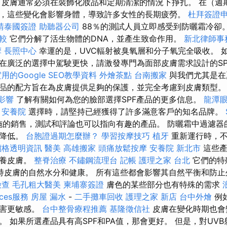
皮膚通常必須在裝飾化妝品和定期清潔的情況下掙扎。 在（週
，這些變化會影響身體，導致許多女性的長期疲勞。
杜拜簽證
請泰國簽證
助聽器公司
88％的測試人員立即感受到防曬霜冷卻
比較
它們分解了活生物體的DNA，並產生致命作用。
新北律師事
摩
長照中心
幸運的是，UVC輻射被臭氧層和分子氧完全吸收。 
在廣泛的選擇中駕駛更快，請激發專門為面部皮膚需求設計的SPF
用的Google SEO教學資料
外燴茶點
台南搬家
與我們尤其是在
品的配方旨在為皮膚提供足夠的保護，並完全考慮到皮膚類型
的影響
了解有關如何為您的臉部選擇SPF產品的更多信息。
龍潭
薦
安養院
選擇時，請堅持已經獲得了許多滿意客戶的知名品牌。
設施的銷售，測試和評論也可以指向有趣的產品。 防曬霜中過濾器
會降低。
台胞證過期怎麼辦？
學習按摩技巧
植牙
重新運行時，不
價格透明資訊
醫美
高雄搬家
頭痛放鬆按摩
安養院 新北市
這些產
保養皮膚。
整脊治療
不鏽鋼流理台
記帳
護理之家 台北
它們的特
持皮膚的自然水分和健康。 所有這些都會影響其自然平衡和防
檢查
毛孔粗大醫美
柬埔寨簽證
膚色的某些部分也有特殊的需求
ices服務
房屋 漏水
-
二手攤車回收
護理之家 新店
台中外燴
例
損害更敏感。
台中整骨療程推薦
基隆徵信社
皮膚在變化時期也會
。 如果所選產品具有高SPF和PA值，那會更好。 但是，對UV