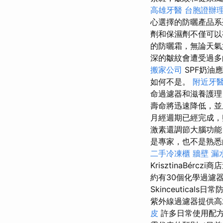
高雄牙醫
台胞證辦
心選擇的防曬產品系
劑和保濕劑不僅可以
的防曬霜，無論天氣
深的皺紋會遭受過
搬家公司
SPF奶油
如何不是。
附近牙
命過濾器和滋養護理
壽命將迅速降低，
月經週期已經完成，
激素還調節大腦功能
是專家，也不是熟悉
二手冷凍櫃
牆壁 漏
KrisztinaBérc
約有30個化學過濾
Skinceutica
紫外線過濾器提供
皮
許多日常使用配