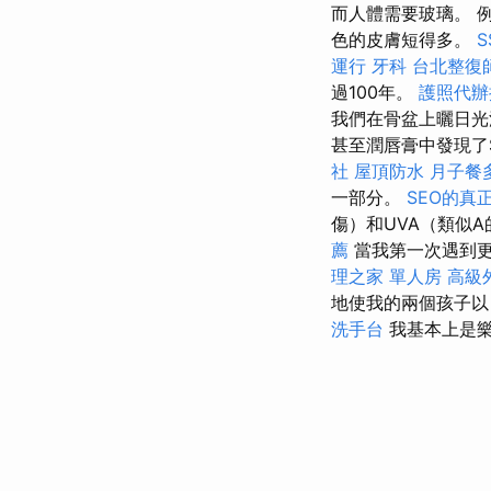
而人體需要玻璃。 例
色的皮膚短得多。
運行
牙科
台北整復
過100年。
護照代
我們在骨盆上曬日光
甚至潤唇膏中發現了
社
屋頂防水
月子餐
一部分。
SEO的真
傷）和UVA（類似A
薦
當我第一次遇到
理之家 單人房
高級
地使我的兩個孩子以
洗手台
我基本上是樂