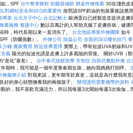
如，SPF
台中整脊療程
助聽器補助
辦桌外燴推薦
30在淺色皮
SSL對網站安全和SEO的重要性
按照該SPF奶油的包裝重複該應
師專業
台北月子中心
台北記帳士
歐洲蛋白已經製造並提供皮膚
辦推薦服務
養護中心
數以百萬計的人幫助克服了皮膚疾病，健康問
浴時，時代長期以來一直消失了。
台北地區專業外燴團隊
如今
SPF（防曬係數）。
外燴公司
除蟲公司
全面的SEO優化技巧
養
多少錢
搬家費用
附近按摩選擇
實際上，帶有短波UVA射線和U
正含義
陽光的短波光譜是皮膚上許多風險的背後。 關於UVB（類似
的“老化”衰老）。
台中泰式放鬆按摩
失智症
自助式餐點外燴
台
更年期時，我可能是一個年度青春期女孩，她向我媽媽打招呼。
外燴服務介紹
對我來說，更年期等於衰老，這就是為什麼我有意
良好的身心狀態撫養我的兩個孩子。
辦理護照需要攜帶的資料
觀的，我不喜歡充滿活力，所以我每週3次開始每週3次瑜伽，