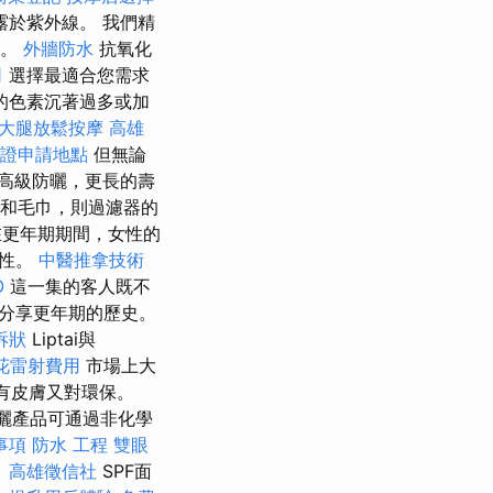
於紫外線。 我們精
護。
外牆防水
抗氧化
司
選擇最適合您需求
的色素沉著過多或加
大腿放鬆按摩
高雄
胞證申請地點
但無論
高級防曬，更長的壽
水和毛巾，則過濾器的
更年期期間，女性的
能性。
中醫推拿技術
O
這一集的客人既不
分享更年期的歷史。
訴狀
Liptai與
花雷射費用
市場上大
具有皮膚又對環保。
曬產品可通過非化學
事項
防水 工程
雙眼
。
高雄徵信社
SPF面