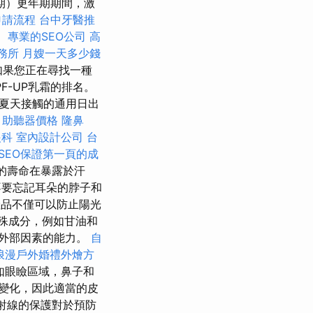
期）更年期期間，激
申請流程
台中牙醫推
。
專業的SEO公司
高
務所
月嫂一天多少錢
如果您正在尋找一種
-UP乳霜的排名。
夏天接觸的通用日出
。
助聽器價格
隆鼻
眼科
室內設計公司
台
SEO保證第一頁的成
的壽命在暴露於汗
要忘記耳朵的脖子和
品不僅可以防止陽光
殊成分，例如甘油和
止外部因素的能力。
自
浪漫戶外婚禮外燴方
如眼瞼區域，鼻子和
變化，因此適當的皮
B射線的保護對於預防