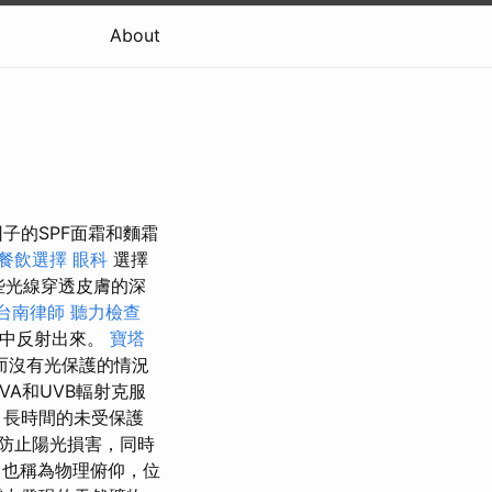
About
子的SPF面霜和麵霜
餐飲選擇
眼科
選擇
些光線穿透皮膚的深
台南律師
聽力檢查
子中反射出來。
寶塔
而沒有光保護的情況
A和UVB輻射克服
長時間的未受保護
防止陽光損害，同時
，也稱為物理俯仰，位