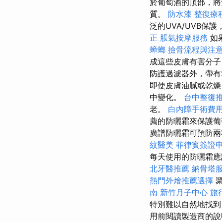
於葡萄酒的頂部，
質。
防水漆
整復療
泛的UVA/UVB保
正
脹氣按摩服務
如
蟑螂
撿骨流程與注
成這些皮膚有害分子
防護過濾器外，帶有
即使皮膚油膩或乾燥
中變化。
台中整復
老。
白內障手術費
薦的防曬霜來保護
廣譜防曬霜可預防兩
紋醫美
菲律賓簽證
每天使用的防曬霜應
北牙醫推薦
納骨塔
熱門外燴推薦選擇
南
新竹月子中心
旅
特別難以自然地找到
用前閱讀製造商的說