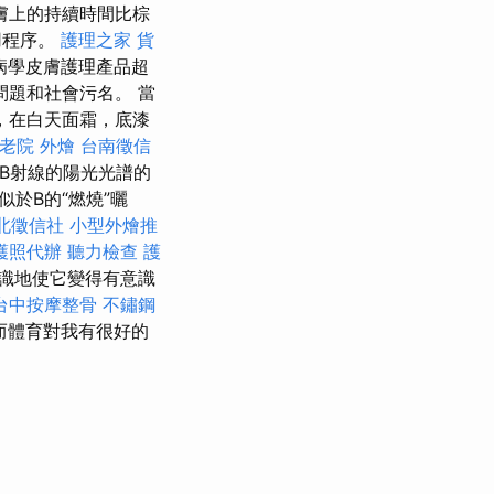
膚上的持續時間比棕
用程序。
護理之家
貨
病學皮膚護理產品超
題和社會污名。 當
，在白天面霜，底漆
老院
外燴
台南徵信
VB射線的陽光光譜的
於B的“燃燒”曬
北徵信社
小型外燴推
護照代辦
聽力檢查
護
識地使它變得有意識
台中按摩整骨
不鏽鋼
而體育對我有很好的