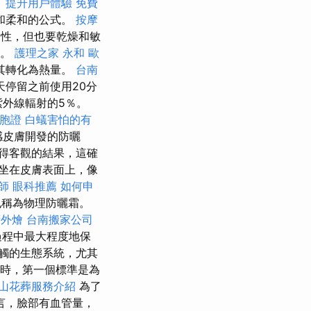
）提升用戶體驗
免費
和柔和的公式。
按摩
油性，但也要乾燥和敏
品。
護理之家 永和
歐
其轉化為熱量。
台南
停留之前使用20分
紫外線輻射的5％。
胞證
白蟻害怕的有
感皮膚開發的防曬
得客觀的結果，這確
坐在皮膚表面上，像
師
眼科推薦
如何申
也稱為物理防曬霜。
府外燴
台南搬家公司
過程中最大程度地保
觸的生態系統，尤其
時，第一個標準是為
山花葬服務介紹
為了
言，臉部有血管量，