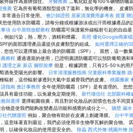
將紫外線作為盾牌擋住。
牙醫推薦
二氧化鈦是每100％礦物防曬
程推薦
它為所有葡萄酒類型提供了溫和，無化學的機會。 皮膚
護，非常適合日常使用。
會計師證照
居家清潔費用參考表
貨運
辦
果您使用防水防曬霜，請每分鐘或根據游泳或出汗而根據產品的
意事項
台中肩頸放鬆療程
防曬霜可保護紫外線輻射引起的自由基
，例如污染，熱，壓力，酒精和煙霧。
長照
優化Google商家
SPF的面部護理產品還提供皮膚類型的組成。
如何選擇正確的S
，您也可以選擇臉上最合適的防曬霜（SPF）。 當然，這一數
推薦療程
通過適當的使用，已證明廣譜防曬霜可以預防葡萄酒和
用
護理之家 新店
腳部按摩
但是，根據調查，只有25-50％的用
葡萄酒免受陽光的影響。
日常清潔服務指南
兒童眼科專業服務
跳
種輻射，這些輻射滲透到大氣中並威脅我們的皮膚。
桃園搬家
申請指南
會計事務所
全年使用防曬霜（SPF）是有道理的。 您
該具有最佳功能，以免避免定期使用。
新竹徵信社
北部眼科權
服務與選擇
選擇範圍很廣，而且對於化妝品的習慣也包含不同質
聚合物是使我們能夠改變產品功能和感覺的成分之一。
牆壁 漏水
行社代辦護照
例如，聚合物有助於在皮膚上創建薄膜。
台中平
，這意味著直到最近，我們必須使用非生物學瓦解的聚合物。 
明，以確保化妝品的使用是安全的。
除蟲
西式外燴
桃園外燴