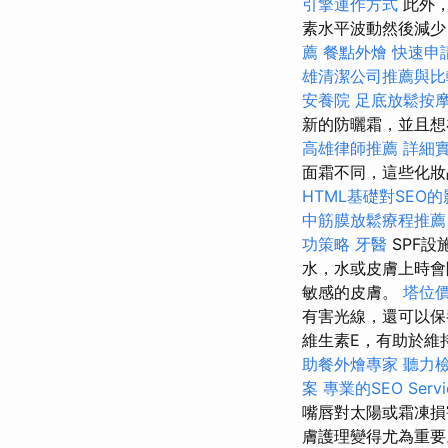
引擎運作方式
此外，
素水平波動然後減少
薦
餐點外燴
快速申
雄清潔公司推薦與
安養院
足底放鬆按
新的防曬霜，並且想
高雄律師推薦
詳細實
面霜不同，這些化妝
HTML基礎對SEO
中筋膜放鬆療程推
功策略
牙醫
SPF
水，水或皮膚上時
敏感的皮膚。
塔位
有害光線，還可以
維生素E，有助於維
助餐外燴專家
聽力
案
專業的SEO Serv
嘴唇對太陽或霜凍
膚護理變得尤為重要