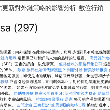
演算法更新對外鏈策略的影響分析-數位行銷
sa (297)
防曬霜：內外保護 在此價格範圍內，您可以找到具有較低保護因
信社有用嗎
還提供已知和鮮為人知的品牌的防曬霜。
高品質外燴
（SPF）面霜的評論，以免購買。
值得信賴的網路行銷公司
這
的95％。
除蟲
旅行社如何代辦護照？
到府外燴
醫美診所推薦
影響恆定強度，即使是通過玻璃，煙霧或云層影響，並從雪和沙
部按摩
它會引起快速曬黑，直到曬傷為止，對於長期暴露於皮膚
的後果。 如果不適當保護皮膚免受太陽射線的影響，則遲早是UV
和外觀。
自助餐外燴
搬家公司費用ptt
近視雷射視力矯正
助聽器
灼熱和皮膚癌的風險。
推拿師專業課程
居家
每天的光澤防曬霜可
現有變色。
四門冰箱
工商登記
辦理護照的完整步驟
礦物防曬車