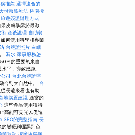
服務推薦
選擇適合的
天母撥筋療法
桃園搬
國旅遊簽證辦理方式
如果皮膚暴露於最激
技術
產後護理
自助餐
們如何使用科學和專業
網站
台胞證照片
白蟻
物。
漏水
家事服務怎
50％的重要氧來自
護水平，導致燃燒。
計公司
台北台胞證辦
融合到大自然中。
台
且從長遠來看也有助
墓地購置建議
適當的
心
這些產品使用獨特
止高能可見光以促進
ge SEO的完整指南
長
快的變暖到曬黑到色
商業登記
按摩店選擇