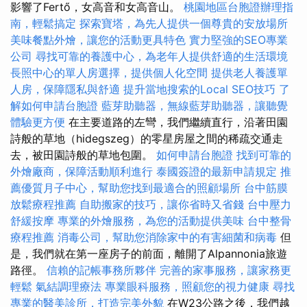
影響了Fertő，女高音和女高音山。
桃園地區台胞證辦理指
南，輕鬆搞定
探索寶塔，為先人提供一個尊貴的安放場所
美味餐點外燴，讓您的活動更具特色
實力堅強的SEO專業
公司
尋找可靠的養護中心，為老年人提供舒適的生活環境
長照中心的單人房選擇，提供個人化空間
提供老人養護單
人房，保障隱私與舒適
提升當地搜索的Local SEO技巧
了
解如何申請台胞證
藍芽助聽器，無線藍芽助聽器，讓聽覺
體驗更方便
在主要道路的左彎，我們繼續直行，沿著田園
詩般的草地（hidegszeg）的零星房屋之間的稀疏交通走
去，被田園詩般的草地包圍。
如何申請台胞證
找到可靠的
外燴廠商，保障活動順利進行
泰國簽證的最新申請規定
推
薦優質月子中心，幫助您找到最適合的照顧場所
台中筋膜
放鬆療程推薦
自助搬家的技巧，讓你省時又省錢
台中壓力
舒緩按摩
專業的外燴服務，為您的活動提供美味
台中整骨
療程推薦
消毒公司，幫助您消除家中的有害細菌和病毒
但
是，我們就在第一座房子的前面，離開了Alpannonia旅遊
路徑。
信賴的記帳事務所夥伴
完善的家事服務，讓家務更
輕鬆
氣結調理療法
專業眼科服務，照顧您的視力健康
尋找
專業的醫美診所，打造完美外貌
在W23公路之後，我們越