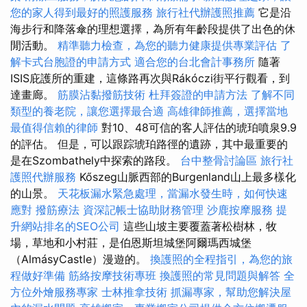
您的家人得到最好的照護服務
旅行社代辦護照推薦
它是沿
海步行和降落傘的理想選擇，為所有年齡段提供了出色的休
閒活動。
精準聽力檢查，為您的聽力健康提供專業評估
了
解卡式台胞證的申請方式
適合您的台北會計事務所
隨著
ISIS庇護所的重建，這條路再次與Rákóczi街平行觀看，到
達畫廊。
筋膜沾黏撥筋技術
杜拜簽證的申請方法
了解不同
類型的養老院，讓您選擇最合適
高雄律師推薦，選擇當地
最值得信賴的律師
對10、48可信的客人評估的琥珀噴泉9.9
的評估。 但是，可以跟踪琥珀路徑的遺跡，其中最重要的
是在Szombathely中探索的路段。
台中整骨討論區
旅行社
護照代辦服務
Kőszeg山脈西部的Burgenland山上最多樣化
的山景。
天花板漏水緊急處理，當漏水發生時，如何快速
應對
撥筋療法
資深記帳士協助財務管理
沙鹿按摩服務
提
升網站排名的SEO公司
這些山坡主要覆蓋著松樹林，牧
場，草地和小村莊，是伯恩斯坦城堡阿爾瑪西城堡
（AlmásyCastle）漫遊的。
換護照的全程指引，為您的旅
程做好準備
筋絡按摩技術專班
換護照的常見問題與解答
全
方位外燴服務專家
士林推拿技術
抓漏專家，幫助您解決屋