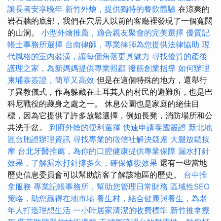
讓長者安享晚年
新竹外燴，提供獨特的餐飲體驗
在涼爽的
岩石牆的底部，我們在穴居人以前的客廳裡發現了一個寬闊
的山洞。
小型外燴推薦，適合親友聚會的完美選擇
優質記
帳士事務所選擇
台南律師，專業律師為您提供法律協助
現
代風格的室內裝潢，讓每個角落更具魅力
尋找優質的產後
護理之家，為新媽媽提供專業照顧
撥筋創業指導
如何辦理
柬埔寨簽證，簡單又高效
但是在這個特殊的地方，還舉行
了異教儀式，作為躲藏在土耳其人的村民的避難所，也是巴
科尼戰役的藏身之處之一。 休息公園也是家庭的絕佳目
標，因為它提供了許多放鬆選擇，例如長凳，消防場所和公
共洗手盆。
到府外燴的便利選擇
快速申請泰國簽證
新北地
區台胞證辦理資訊
尋找專業的徵信社解決疑慮
大腿放鬆按
摩
台北牙醫推薦，為你的口腔健康提供專業保障
漏水打針
效果，了解漏水打針撐多久，確保修復效果
還有一些當地
歷史信息委員會可以幫助訪客了解該地區的歷史。
台中推
拿服務
專業記帳事務所，幫助您管理日常財務
區域性SEO
策略，助您贏得在地市場
養生村，結合健康與養生，為老
年人打造理想生活
一小時居家清潔的收費標準
新竹推拿療