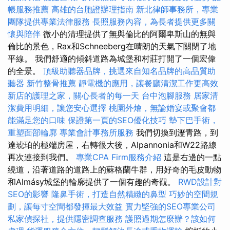
帳服務推薦
高雄的台胞證辦理指南
新北律師事務所，專業
團隊提供專業法律服務
長照服務內容，為長者提供更多關
懷與陪伴
微小的清理提供了無與倫比的阿爾卑斯山的無與
倫比的景色，Rax和Schneeberg在晴朗的天氣下關閉了地
平線。 我們舒適的傾斜道路為城堡和村莊打開了一個宏偉
的全景。
頂級助聽器品牌，挑選來自知名品牌的高品質助
聽器
新竹整骨推薦
靜電機的應用，讓餐廳清潔工作更高效
新店的護理之家，關心長者的每一天
台中泡腳服務
居家清
潔費用明細，讓您安心選擇
桃園外燴，無論婚宴或聚會都
能滿足您的口味
保證第一頁的SEO優化技巧
墊下巴手術，
重塑面部輪廓
專業會計事務所服務
我們切換到瀝青路，到
達琥珀的極端房屋，右轉很大後，Alpannonia和W22路線
再次連接到我們。
專業CPA Firm服務介紹
這是右邊的一點
繞道，沿著道路的道路上的蘇格蘭牛群，用好奇的毛皮動物
和Almásy城堡的輪廓提供了一個有趣的奇觀。
RWD設計對
SEO的影響
隆鼻手術，打造自然精緻的鼻型
巧妙的空間規
劃，讓每寸空間都發揮最大效益
實力堅強的SEO專業公司
私家偵探社，提供隱密調查服務
護照過期怎麼辦？該如何