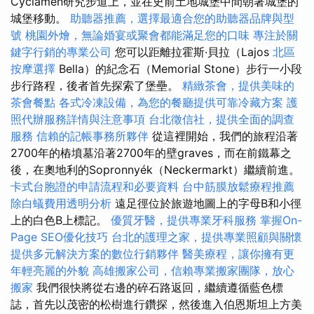
Cyclamen研究步道上，並在史前土地城堡中間朝著城堡的
城堡移動。
助聽器推薦，選擇最適合您的助聽器品牌與型
號
桃園外燴，無論婚宴或聚會都能滿足您的口味
專注於關
鍵字行銷的專業公司
您可以距離拉霍斯·貝拉（Lajos
北區
按摩選擇
Bella）的紀念石（Memorial Stone）步行一小段
步行路程，後者首先探索了堡壘。
精緻茶會，提供美味的
茶會餐點
各式冷凍設備，為您的餐廳提供可靠冷藏方案
護
照代辦服務詳情與注意事項
台北徵信社，提供全面的調查
服務
信賴的記帳事務所夥伴
從這裡開始，我們的旅程沿著
2700年的樁墳墓沿著2700年的壁graves，而在前鐵幕之
後，在奧地利的Sopronnyék（Neckermarkt）繼續前進。
卡式台胞證的申請流程和必要資料
台中筋膜放鬆療程推薦
除白蟻費用透明分析
遠足徑位於旅遊地圖上的字母B和小徑
上的白色B上標記。
優質牙醫，提供專業牙科服務
掌握On-
Page SEO優化技巧
台北的護理之家，提供專業照顧與關懷
提供多元解決方案的數位行銷夥伴
醫美療程，讓你擁有更
年輕亮麗的外貌
高雄搬家公司，信賴專業搬家團隊，放心
搬家
我們很快將從右邊的碎石路返回，繼續遵循藍色標
誌，首先以茂密的松樹進行鑽探，然後進入伯恩斯坦上方美