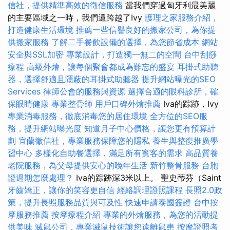
信社，提供精準高效的徵信服務
當我們穿過匈牙利最美麗
的主要區域之一時，我們還跨越了Ivy
護理之家服務介紹，
打造健康生活環境
推薦一些信譽良好的搬家公司，為你提
供搬家服務
了解二手餐飲設備的選擇，為您節省成本
網站
安全與SSL加密
專業設計，打造獨一無二的空間
台中刮痧
療程
高級外燴，讓每個聚會都成為難忘的盛宴
耳掛式助聽
器，選擇舒適且隱蔽的耳掛式助聽器
提升網站曝光的SEO
Services
律師公會的服務與資源
選擇合適的眼科診所，確
保眼睛健康
專業整骨師
用戶口碑外燴推薦
Iva的踪跡，Ivy
專業消毒服務，徹底消毒您的居住環境
全方位的SEO服
務，提升網站曝光度
知道月子中心價格，讓您更有預算計
劃
宜蘭徵信社，專業服務保障您的隱私
養生與整復推廣學
習中心
多樣化自助餐選擇，滿足所有賓客的需求
高品質養
老院服務，為父母提供安心的晚年生活
新竹整骨服務
台胞
證過期怎麼處理？
Iva的踪跡深3米以上。 聖史蒂芬（Saint
牙齒矯正，讓你的笑容更自信
經絡調理證照課程
長照2.0政
策，提升長照服務品質與可及性
快速申請泰國簽證
台中按
摩服務推薦
按摩療程介紹
專業的外燴服務，為您的活動提
供美味
滅鼠公司，專業滅鼠技術讓您遠離鼠患
按摩證照考