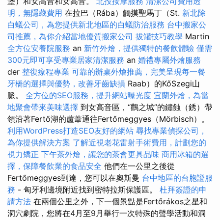
堡）和女高音和女高音。
北投按摩服務
清潔公司費用透
明，無隱藏費用
在拉巴（Rába）觸摸聖馬丁（St.
新北除
白蟻公司，為您提供新北地區的白蟻防治服務
台中搬家公
司推薦，為你介紹當地優質搬家公司
拔罐技巧教學
Martin
全方位安養院服務
an
新竹外燴，提供獨特的餐飲體驗
僅需
300元即可享受專業居家清潔服務
an
婚禮專屬外燴服務
der
整復療程專業
可靠的辦桌外燴推薦，完美呈現每一餐
牙橋的選擇與優勢，改善牙齒缺損
Raab）的KőSzegi山
脈。
全方位的SEO服務，提升網站曝光度
宜蘭外燴，為當
地聚會帶來美味選擇
到女高音區，“鸛之城”的鏽蝕（銹）帶
領沿著Fertő湖的蘆葦通往Fertőmeggyes（Mörbisch）。
利用WordPress打造SEO友好的網站
尋找專業偵探公司，
為你提供解決方案
了解近視老花雷射手術費用，計劃您的
視力矯正
下午茶外燴，讓您的茶會更具品味
商用冰箱的選
擇，保障餐飲業的食品安全
他們在一公里之後從
Fertőmeggyes到達，您可以在奧斯曼
台中地區的台胞證服
務
- 匈牙利邊境附近找到密特拉斯保護區。
杜拜簽證的申
請方法
在兩個公里之外，下一個景點是Fertőrákos之星和
洞穴劇院，您將在4月至9月舉行一次特殊的聲學活動和洞