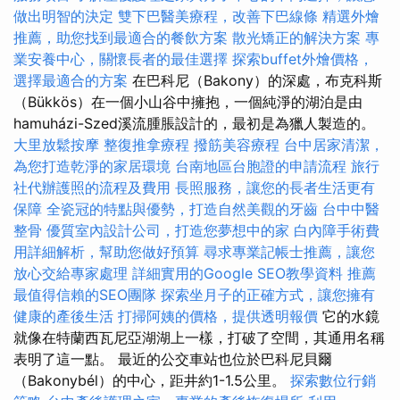
做出明智的決定
雙下巴醫美療程，改善下巴線條
精選外燴
推薦，助您找到最適合的餐飲方案
散光矯正的解決方案
專
業安養中心，關懷長者的最佳選擇
探索buffet外燴價格，
選擇最適合的方案
在巴科尼（Bakony）的深處，布克科斯
（Bükkös）在一個小山谷中擁抱，一個純淨的湖泊是由
hamuházi-Szed溪流腫脹設計的，最初是為獵人製造的。
大里放鬆按摩
整復推拿療程
撥筋美容療程
台中居家清潔，
為您打造乾淨的家居環境
台南地區台胞證的申請流程
旅行
社代辦護照的流程及費用
長照服務，讓您的長者生活更有
保障
全瓷冠的特點與優勢，打造自然美觀的牙齒
台中中醫
整骨
優質室內設計公司，打造您夢想中的家
白內障手術費
用詳細解析，幫助您做好預算
尋求專業記帳士推薦，讓您
放心交給專家處理
詳細實用的Google SEO教學資料
推薦
最值得信賴的SEO團隊
探索坐月子的正確方式，讓您擁有
健康的產後生活
打掃阿姨的價格，提供透明報價
它的水鏡
就像在特蘭西瓦尼亞湖湖上一樣，打破了空間，其通用名稱
表明了這一點。 最近的公交車站也位於巴科尼貝爾
（Bakonybél）的中心，距井約1-1.5公里。
探索數位行銷