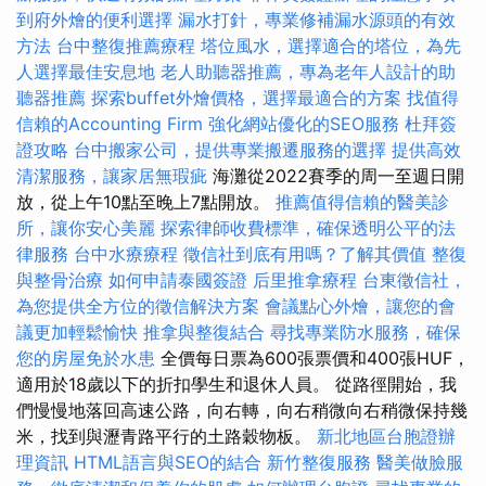
到府外燴的便利選擇
漏水打針，專業修補漏水源頭的有效
方法
台中整復推薦療程
塔位風水，選擇適合的塔位，為先
人選擇最佳安息地
老人助聽器推薦，專為老年人設計的助
聽器推薦
探索buffet外燴價格，選擇最適合的方案
找值得
信賴的Accounting Firm
強化網站優化的SEO服務
杜拜簽
證攻略
台中搬家公司，提供專業搬遷服務的選擇
提供高效
清潔服務，讓家居無瑕疵
海灘從2022賽季的周一至週日開
放，從上午10點至晚上7點開放。
推薦值得信賴的醫美診
所，讓你安心美麗
探索律師收費標準，確保透明公平的法
律服務
台中水療療程
徵信社到底有用嗎？了解其價值
整復
與整骨治療
如何申請泰國簽證
后里推拿療程
台東徵信社，
為您提供全方位的徵信解決方案
會議點心外燴，讓您的會
議更加輕鬆愉快
推拿與整復結合
尋找專業防水服務，確保
您的房屋免於水患
全價每日票為600張票價和400張HUF，
適用於18歲以下的折扣學生和退休人員。 從路徑開始，我
們慢慢地落回高速公路，向右轉，向右稍微向右稍微保持幾
米，找到與瀝青路平行的土路穀物板。
新北地區台胞證辦
理資訊
HTML語言與SEO的結合
新竹整復服務
醫美做臉服