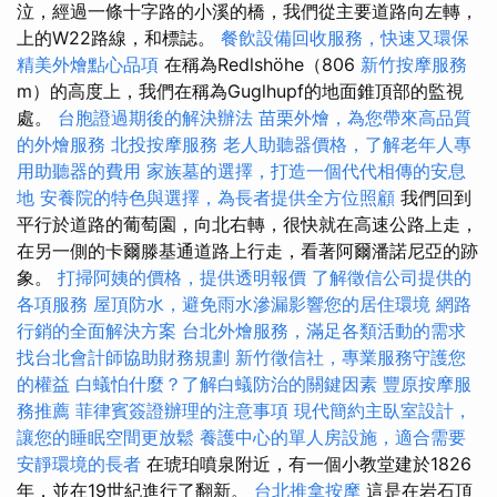
泣，經過一條十字路的小溪的橋，我們從主要道路向左轉，
上的W22路線，和標誌。
餐飲設備回收服務，快速又環保
精美外燴點心品項
在稱為Redlshöhe（806
新竹按摩服務
m）的高度上，我們在稱為Guglhupf的地面錐頂部的監視
處。
台胞證過期後的解決辦法
苗栗外燴，為您帶來高品質
的外燴服務
北投按摩服務
老人助聽器價格，了解老年人專
用助聽器的費用
家族墓的選擇，打造一個代代相傳的安息
地
安養院的特色與選擇，為長者提供全方位照顧
我們回到
平行於道路的葡萄園，向北右轉，很快就在高速公路上走，
在另一側的卡爾滕基通道路上行走，看著阿爾潘諾尼亞的跡
象。
打掃阿姨的價格，提供透明報價
了解徵信公司提供的
各項服務
屋頂防水，避免雨水滲漏影響您的居住環境
網路
行銷的全面解決方案
台北外燴服務，滿足各類活動的需求
找台北會計師協助財務規劃
新竹徵信社，專業服務守護您
的權益
白蟻怕什麼？了解白蟻防治的關鍵因素
豐原按摩服
務推薦
菲律賓簽證辦理的注意事項
現代簡約主臥室設計，
讓您的睡眠空間更放鬆
養護中心的單人房設施，適合需要
安靜環境的長者
在琥珀噴泉附近，有一個小教堂建於1826
年，並在19世紀進行了翻新。
台北推拿按摩
這是在岩石頂