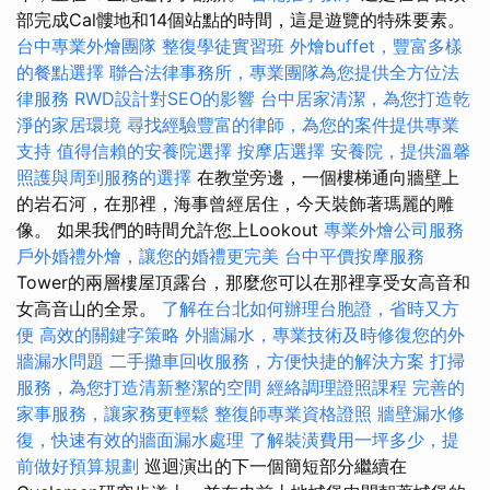
部完成Cal髏地和14個站點的時間，這是遊覽的特殊要素。
台中專業外燴團隊
整復學徒實習班
外燴buffet，豐富多樣
的餐點選擇
聯合法律事務所，專業團隊為您提供全方位法
律服務
RWD設計對SEO的影響
台中居家清潔，為您打造乾
淨的家居環境
尋找經驗豐富的律師，為您的案件提供專業
支持
值得信賴的安養院選擇
按摩店選擇
安養院，提供溫馨
照護與周到服務的選擇
在教堂旁邊，一個樓梯通向牆壁上
的岩石河，在那裡，海事曾經居住，今天裝飾著瑪麗的雕
像。 如果我們的時間允許您上Lookout
專業外燴公司服務
戶外婚禮外燴，讓您的婚禮更完美
台中平價按摩服務
Tower的兩層樓屋頂露台，那麼您可以在那裡享受女高音和
女高音山的全景。
了解在台北如何辦理台胞證，省時又方
便
高效的關鍵字策略
外牆漏水，專業技術及時修復您的外
牆漏水問題
二手攤車回收服務，方便快捷的解決方案
打掃
服務，為您打造清新整潔的空間
經絡調理證照課程
完善的
家事服務，讓家務更輕鬆
整復師專業資格證照
牆壁漏水修
復，快速有效的牆面漏水處理
了解裝潢費用一坪多少，提
前做好預算規劃
巡迴演出的下一個簡短部分繼續在