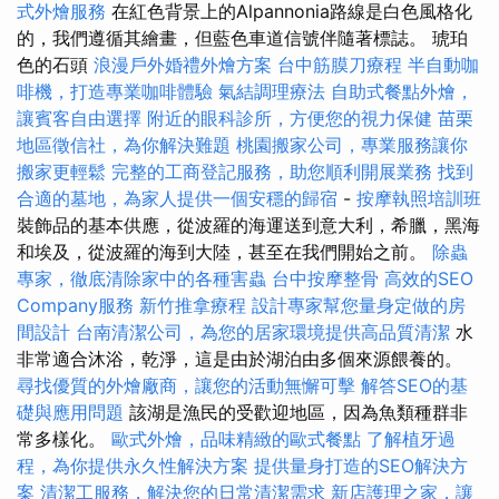
式外燴服務
在紅色背景上的Alpannonia路線是白色風格化
的，我們遵循其繪畫，但藍色車道信號伴隨著標誌。 琥珀
色的石頭
浪漫戶外婚禮外燴方案
台中筋膜刀療程
半自動咖
啡機，打造專業咖啡體驗
氣結調理療法
自助式餐點外燴，
讓賓客自由選擇
附近的眼科診所，方便您的視力保健
苗栗
地區徵信社，為你解決難題
桃園搬家公司，專業服務讓你
搬家更輕鬆
完整的工商登記服務，助您順利開展業務
找到
合適的墓地，為家人提供一個安穩的歸宿
-
按摩執照培訓班
裝飾品的基本供應，從波羅的海運送到意大利，希臘，黑海
和埃及，從波羅的海到大陸，甚至在我們開始之前。
除蟲
專家，徹底清除家中的各種害蟲
台中按摩整骨
高效的SEO
Company服務
新竹推拿療程
設計專家幫您量身定做的房
間設計
台南清潔公司，為您的居家環境提供高品質清潔
水
非常適合沐浴，乾淨，這是由於湖泊由多個來源餵養的。
尋找優質的外燴廠商，讓您的活動無懈可擊
解答SEO的基
礎與應用問題
該湖是漁民的受歡迎地區，因為魚類種群非
常多樣化。
歐式外燴，品味精緻的歐式餐點
了解植牙過
程，為你提供永久性解決方案
提供量身打造的SEO解決方
案
清潔工服務，解決您的日常清潔需求
新店護理之家，讓