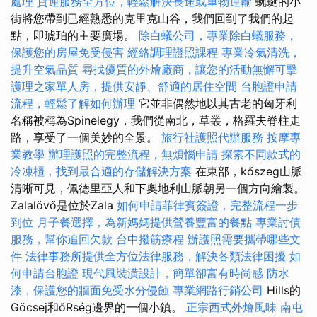
處理
貨運服務全方位，輕鬆解決長途或重物運輸
蜿蜒的小
街將您帶到已經熟悉的克里克山谷，我們回到了我們的起
點，即琥珀的主要廣場。
除白蟻公司，專業除白蟻服務，
保護您的房屋免受侵害
經絡調理證照課程
專業冷氣清洗，
提升空氣品質
尋找優質的外燴廠商，讓您的活動無懈可擊
護理之家單人房，提供安靜、舒適的居住空間
台胞證申請
流程，輕鬆了解如何辦理
它並非偶然地以其古老的匈牙利
名稱被稱為Spinelegy，我們從南北，草叢，格羅夫脊柱走
路，享受了一個美妙的全景。
旅行社護照代辦服務
按摩專
業教學
辦理護照的完整流程，無煩惱申請
探索不同款式的
冷凍櫃，找到最合適的存儲解決方案
在東部，kőszeg山脈
清晰可見，佩德里亞人和下奧地利山脈朝另一個方向繪製。
Zalalövő是位於Zala
如何申請菲律賓簽證，完整流程一步
到位
月子餐選擇，為新媽媽提供營養豐富的餐點
專業討債
服務，幫你追回欠款
台中撥筋療程
辦護照需要攜帶哪些文
件
法律事務所提供全方位法律服務，解決各類法律困擾
如
何申請台胞證
現代風裝潢設計，簡單卻富有時尚感
防水
漆，保護您的牆面免受水分侵蝕
專業網路行銷公司
Hills的
Göcsej和őRség邊界的一個小鎮。
正宗西式外燴風味
南屯