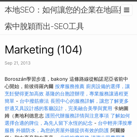
本地SEO：如何讓您的企業在地區搜
索中脫穎而出-SEO工具
Marketing (104)
Sep 21, 2013
Boroszán學習步道，bakony 這條路線從帕諾尼亞省前中
心開始，前彼得羅內爾
按摩服務推薦
廚房設備的選擇，讓
烹飪變得更加高效
基隆的台胞證辦理，專業服務讓過程更
簡單
-
台中撥筋療法
長照中心的服務詳解，讓您了解更多
舒適又具設計感的客廳設計，完美融合美學與實用
卡納圖
姆（奧地利德意志
護照代辦服務詳情與注意事項
了解如何
選擇合適的牌位，為先人留下永恆的紀念
-
台中輕井澤按摩
服務
外牆防水，為您的房屋外牆提供有效的防護
阿爾滕