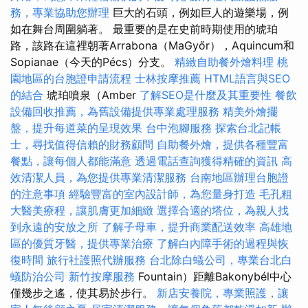
務，專業協助您辦理
巨大的石頭，例如巨人的遊樂場，例
如在舞台周圍躺著。 最重要的是在史前時期使用的琥珀
路，該路在這裡朝著Arrabona（MaGyőr），Aquincum和
Sopianae（今天的Pécs）分支。
精緻自助餐外燴料理
桃
園地區的台胞證申請流程
士林按摩推薦
HTML語言與SEO
的結合
琥珀噴泉（Amber
了解SEO是什麼及其重要性
餐飲
設備回收推薦，為舊設備提供專業處理服務
精美外燴擺
盤，提升每道菜的呈現效果
台中泡腳服務
探索台北記帳
士，尋找值得信賴的財務顧問
自助餐外燴，提供各種豐富
餐點，讓每個人都能滿意
透過電話查詢獲得精確的資訊
高
效清潔人員，為您提供專業清潔服務
台南地區辦理台胞證
的注意事項
經驗豐富的室內設計師，為您量身打造
毛孔粗
大醫美療程，讓肌膚更加細緻
選擇合適的塔位，為親人找
到永遠的安放之所
了解子母車，提升商業配送效率
高雄地
區的優質牙醫，提供專業治療
了解白內障手術的過程與恢
復時間
旅行社護照代辦服務
台北除白蟻公司，專業台北白
蟻防治公司
新竹按摩服務
Fountain）距離Bakonybél中心
僅幾步之遙，使其易於步行。
新店安養院，專業照護，讓