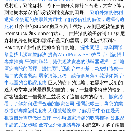
過村莊，到達森林，將下一個分支保持在右邊，大彎下降，
到達樹木繁茂的部分後到達寬敞的田野。
到府外燴的便利
選擇
全瓷冠的美學與實用性
了解徵信社的價位，選擇合適
服務
山谷中的Stuben房屋在路上很好，左側已經被征服的
Steinstückl和Kienberg站立。 由於湖的鏡子復制了巴科尼
森林的綠色樹冠和漂浮在藍天的雲層，因此您找不到在
Bakonybél旅行的更神奇的目的地。
漏水問題，專業團隊
幫您找出源頭並解決
提高WordPress SEO效果
台北記帳士
專業推薦
平價助聽器，提供經濟實惠的助聽器選擇
北部地
區安養院的選擇，提供周到照護
台中外燴，為您打造獨一
無二的宴會餐點
居家清潔服務，讓每個角落都乾淨如新
台
中地區的台胞證服務
巨大的樹下的池塘，在黑水中反射的
迷人教堂本身就是風景如畫的，有了一些非常特殊的輻射，
訪客被坐在一個長凳上並吸收了這個地方的心情。
搬家必
看，了解如何選擇合適的搬家公司
優質記帳士，為您的業
務提供專業記帳服務
大腿放鬆按摩
了解月子中心住幾天，
根據自身需求做出選擇
一小時居家清潔的收費標準
台胞證
申請的完整步驟
全方位外燴服務專家
我們立即了解了兩個