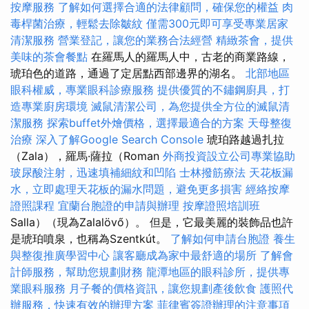
按摩服務
了解如何選擇合適的法律顧問，確保您的權益
肉
毒桿菌治療，輕鬆去除皺紋
僅需300元即可享受專業居家
清潔服務
營業登記，讓您的業務合法經營
精緻茶會，提供
美味的茶會餐點
在羅馬人的羅馬人中，古老的商業路線，
琥珀色的道路，通過了定居點西部邊界的湖名。
北部地區
眼科權威，專業眼科診療服務
提供優質的不鏽鋼廚具，打
造專業廚房環境
滅鼠清潔公司，為您提供全方位的滅鼠清
潔服務
探索buffet外燴價格，選擇最適合的方案
天母整復
治療
深入了解Google Search Console
琥珀路越過扎拉
（Zala），羅馬·薩拉（Roman
外商投資設立公司專業協助
玻尿酸注射，迅速填補細紋和凹陷
士林撥筋療法
天花板漏
水，立即處理天花板的漏水問題，避免更多損害
經絡按摩
證照課程
宜蘭台胞證的申請與辦理
按摩證照培訓班
Salla）（現為Zalalövő）。 但是，它最美麗的裝飾品也許
是琥珀噴泉，也稱為Szentkút。
了解如何申請台胞證
養生
與整復推廣學習中心
讓客廳成為家中最舒適的場所
了解會
計師服務，幫助您規劃財務
龍潭地區的眼科診所，提供專
業眼科服務
月子餐的價格資訊，讓您規劃產後飲食
護照代
辦服務，快速有效的辦理方案
菲律賓簽證辦理的注意事項