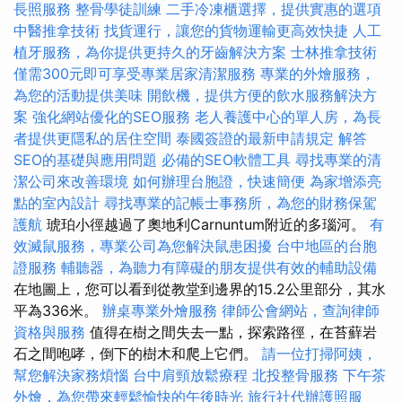
長照服務
整骨學徒訓練
二手冷凍櫃選擇，提供實惠的選項
中醫推拿技術
找貨運行，讓您的貨物運輸更高效快捷
人工
植牙服務，為你提供更持久的牙齒解決方案
士林推拿技術
僅需300元即可享受專業居家清潔服務
專業的外燴服務，
為您的活動提供美味
開飲機，提供方便的飲水服務解決方
案
強化網站優化的SEO服務
老人養護中心的單人房，為長
者提供更隱私的居住空間
泰國簽證的最新申請規定
解答
SEO的基礎與應用問題
必備的SEO軟體工具
尋找專業的清
潔公司來改善環境
如何辦理台胞證，快速簡便
為家增添亮
點的室內設計
尋找專業的記帳士事務所，為您的財務保駕
護航
琥珀小徑越過了奧地利Carnuntum附近的多瑙河。
有
效滅鼠服務，專業公司為您解決鼠患困擾
台中地區的台胞
證服務
輔聽器，為聽力有障礙的朋友提供有效的輔助設備
在地圖上，您可以看到從教堂到邊界的15.2公里部分，其水
平為336米。
辦桌專業外燴服務
律師公會網站，查詢律師
資格與服務
值得在樹之間失去一點，探索路徑，在苔蘚岩
石之間咆哮，倒下的樹木和爬上它們。
請一位打掃阿姨，
幫您解決家務煩惱
台中肩頸放鬆療程
北投整骨服務
下午茶
外燴，為您帶來輕鬆愉快的午後時光
旅行社代辦護照服