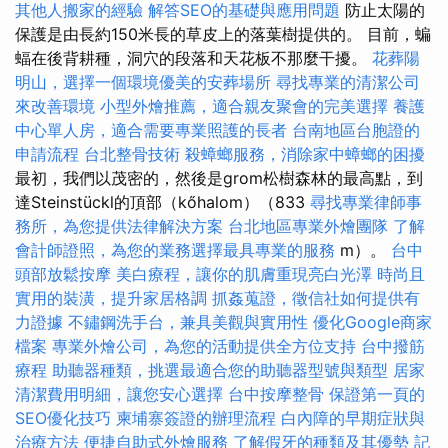
其他人搬家的經驗
解答SEO的基礎與應用問題
防止太陽的
保護是由長約150米長的草皮上的落葉樹提供的。 目前，蝙
蝠在後背耕種，洞穴的段落和天花板不那麼干擾。
花葬陽
明山，選擇一個環境優美的安葬場所
尋找專業的清潔公司
來改善環境
小型外燴推薦，適合親友聚會的完美選擇
養護
中心單人房，適合需要專業照護的長者
台南地區台胞證的
申請流程
台北整骨技術
殺蟑螂服務，消除家中蟑螂的困擾
最初，我們以茂密的，然後是grom松樹森林的最高點，到
達Steinstückl的頂部（kőhalom）（833
尋找專業律師事
務所，為您提供法律解決方案
台北地區專業外燴團隊
了解
會計師證照，為您的業務選擇最具專業的服務
m）。
台中
頭部放鬆按摩
美白療程，讓你的肌膚重現亮白光澤
時尚且
實用的裝潢，提升家居格調
抓姦蒐證，徵信社如何提供有
力證據
不鏽鋼洗手台，兼具美觀與實用性
優化Google商家
檔案
專業外燴公司，為您的活動提供全方位支持
台中撥筋
療程
助聽器種類，挑選最適合您的助聽器型號與類型
居家
清潔費用明細，讓您安心選擇
台中按摩整骨
保證第一頁的
SEO優化技巧
柬埔寨簽證的辦理流程
白內障的早期症狀與
治療方法
便捷自助式外燴服務
了解假牙的種類及其優勢
記