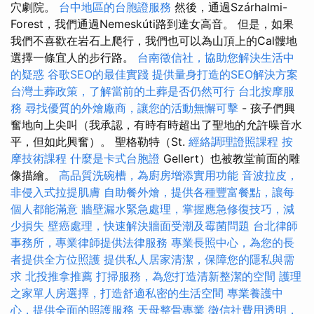
穴劇院。
台中地區的台胞證服務
然後，通過Szárhalmi-
Forest，我們通過Nemeskúti路到達女高音。 但是，如果
我們不喜歡在岩石上爬行，我們也可以為山頂上的Cal髏地
選擇一條宜人的步行路。
台南徵信社，協助您解決生活中
的疑惑
谷歌SEO的最佳實踐
提供量身打造的SEO解決方案
台灣土葬政策，了解當前的土葬是否仍然可行
台北按摩服
務
尋找優質的外燴廠商，讓您的活動無懈可擊
- 孩子們興
奮地向上尖叫（我承認，有時有時超出了聖地的允許噪音水
平，但如此興奮）。 聖格勒特（St.
經絡調理證照課程
按
摩技術課程
什麼是卡式台胞證
Gellert）也被教堂前面的雕
像描繪。
高品質洗碗槽，為廚房增添實用功能
音波拉皮，
非侵入式拉提肌膚
自助餐外燴，提供各種豐富餐點，讓每
個人都能滿意
牆壁漏水緊急處理，掌握應急修復技巧，減
少損失
壁癌處理，快速解決牆面受潮及霉菌問題
台北律師
事務所，專業律師提供法律服務
專業長照中心，為您的長
者提供全方位照護
提供私人居家清潔，保障您的隱私與需
求
北投推拿推薦
打掃服務，為您打造清新整潔的空間
護理
之家單人房選擇，打造舒適私密的生活空間
專業養護中
心，提供全面的照護服務
天母整骨專業
徵信社費用透明，