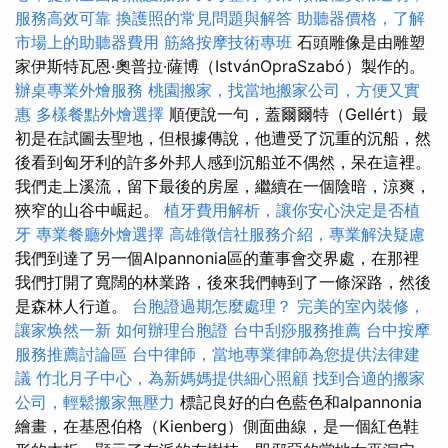
服務高效可靠
換護照的常見問題與解答
助聽器價格，了解
市場上的助聽器費用
筋絡按摩技術專班
石頭雕像是由雕塑
家伊斯特瓦恩·奧普拉·薩博（IstvánOpraSzabó）製作的。
辦桌專業外燴服務
桃園搬家，找當地搬家公司，方便又實
惠
多樣餐點外燴選擇
順便說一句，蓋爾爾特（Gellért）最
初是在試圖去聖地，但根據傳說，他遭受了沉重的沉船，然
後看到匈牙利的許多外邦人感到沉船並不偶然，呆在這裡。
我們走上溪流，留下最後的房屋，繼續在一個陰暗，涼爽，
狹窄的山谷中崛起。
植牙費用解析，讓你安心決定是否植
牙
專業餐廳外燴選擇
高雄徵信社服務介紹，專業解決疑慮
我們到達了另一個Alpannonia區的董事會交界處，在那裡
我們打開了寬闊的林業路，後來我們轉到了一條深路，然後
是森林人行道。
台胞證過期怎麼處理？
完美的室內裝修，
讓家焕然一新
如何辦理台胞證
台中刮痧服務推薦
台中按摩
服務推薦討論區
台中律師，當地專業律師為您提供法律建
議
竹北月子中心，為新媽媽提供細心照顧
找到合適的搬家
公司，輕鬆搬家無壓力
標記良好的白色藍色和alpannonia
繪畫，在基恩伯格（Kienberg）側面曲線，是一個紅色鞋