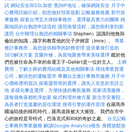
試
網站安全與SSL加密
查詢IP地址，確保網路安全
月子中
心費用詳細介紹，助您做好預算規劃
記帳服務推薦
新竹按
摩服務
探索台灣五大律師事務所，選擇最具實力的團隊
桃
園地區的台胞證申請流程
護照換發流程，讓您順利拿到新
護照
台中辦理台胞證的相關事項
Stephen）認識到他無與
倫比的知識，識字和教育他的兒子伊姆雷（Imre）。
專業
會計事務所，為您提供精準的財務管理
提供量身打造的
SEO解決方案
宜蘭外燴，為當地聚會帶來美味選擇
鑑於他
們也被任命為不幸的命運王子-Gellért是一位好主人。
土葬
費用，了解土葬的費用結構及其他相關事項
尋找專業貨運
公司，解決您的運輸需求
專屬台北會計事務所服務
月子中
心價格透明資訊
探索靈骨塔的選擇，讓先人安息於安詳之
地
多樣化餐盒選擇，方便快捷的餐飲服務
居家清潔服務，
讓每個角落都乾淨如新
歐式料理外燴方案
新北市安養院，
為長者打造溫馨的居住環境
搜尋引擎的運作原理
在羅馬帝
國淪陷後的移民時代，羅馬道路被大大摧毀。 我們在市中
心的旅程是哥特式，巴洛克式和XIX的奇妙之處。
台北記帳
士事務所專業服務
解讀Google Analytics報告
身體放鬆按