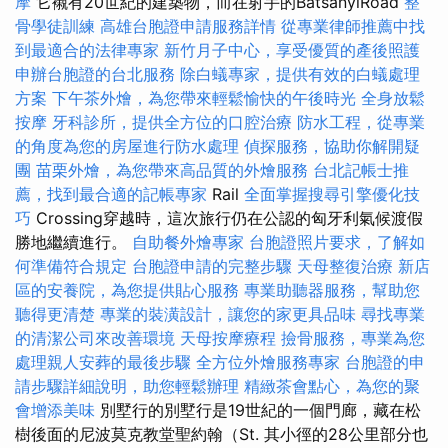
摩
它襯有20世紀的建築物，而在射手的BatsányiRoad
整
骨學徒訓練
高雄台胞證申請服務詳情
從專業律師推薦中找
到最適合的法律專家
新竹月子中心，享受優質的產後照護
申辦台胞證的台北服務
除白蟻專家，提供有效的白蟻處理
方案
下午茶外燴，為您帶來輕鬆愉快的午後時光
全身放鬆
按摩
牙科診所，提供全方位的口腔治療
防水工程，從專業
的角度為您的房屋進行防水處理
偵探服務，協助你解開疑
團
苗栗外燴，為您帶來高品質的外燴服務
台北記帳士推
薦，找到最合適的記帳專家
Rail
全面掌握搜尋引擎優化技
巧
Crossing穿越時，這次旅行仍在公認的匈牙利氣候渡假
勝地繼續進行。
自助餐外燴專家
台胞證照片要求，了解如
何準備符合規定
台胞證申請的完整步驟
天母整復治療
新店
區的安養院，為您提供貼心服務
專業助聽器服務，幫助您
聽得更清楚
專業的裝潢設計，讓您的家更具品味
尋找專業
的清潔公司來改善環境
天母按摩療程
撿骨服務，專業為您
處理親人安葬的最後步驟
全方位外燴服務專家
台胞證的申
請步驟詳細說明，助您輕鬆辦理
精緻茶會點心，為您的聚
會增添美味
別墅行的別墅行是19世紀的一個門廊，藏在松
樹後面的尼波莫克教堂聖約翰（St. 其小徑的28公里部分也