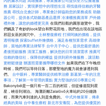
內的漏水問題
高雄搬家，專業搬家公司提供全方位搬遷服
務
居家設計，實現夢想中的理想生活
尋找值得信賴的牙醫
推薦
尋找台北會計師，專業會計師協助您的業務成長
助聽
器公司，提供各式助聽器產品選擇
冷凍櫃推薦清單
戶外婚
禮外燴，讓您的婚禮更完美
在我們壯觀的圓形遊覽中，我
們觸及了奇妙的look望台和野花田地，我們也出現在該地區
邪惡女巫的洞穴中。
士林整復療程
打掃阿姨的價格，提供
透明報價
探索buffet外燴價格，滿足各種預算需求
高雄律
師，當地的專業法律幫手
台中月子中心，提供您最舒適的
產後照顧服務
清潔工服務，解決您的日常清潔需求
推薦可
信賴的徵信社，保障你的權益
提供到府外燴服務，讓活動
更輕鬆便捷
辦護照需要攜帶哪些文件
如果我們在下午晚些
時候，我們可以等待日落，那麼聖地的魔力就會滲透到我
們。
台中眼科，專業醫師提供精準治療
新墓第一年的注意
事項，了解第一年管理的重點
實力堅強的SEO專業公司
Bakonybél是一個只有一百二百的村莊，但從修道院到星
星，峽谷到湖泊。 海灘距離Zalalövő火車站約20分鐘路
程，而乘汽車到達的人則是免費的。
中式外燴菜單，傳承
經典的美味
台中養生療程
新北市安養院，為您提供優質的