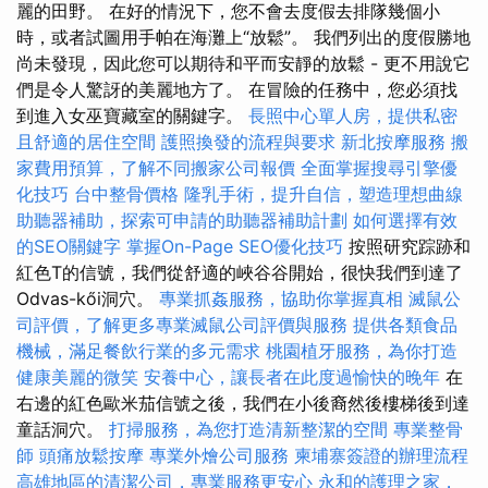
麗的田野。 在好的情況下，您不會去度假去排隊幾個小
時，或者試圖用手帕在海灘上“放鬆”。 我們列出的度假勝地
尚未發現，因此您可以期待和平而安靜的放鬆 - 更不用說它
們是令人驚訝的美麗地方了。 在冒險的任務中，您必須找
到進入女巫寶藏室的關鍵字。
長照中心單人房，提供私密
且舒適的居住空間
護照換發的流程與要求
新北按摩服務
搬
家費用預算，了解不同搬家公司報價
全面掌握搜尋引擎優
化技巧
台中整骨價格
隆乳手術，提升自信，塑造理想曲線
助聽器補助，探索可申請的助聽器補助計劃
如何選擇有效
的SEO關鍵字
掌握On-Page SEO優化技巧
按照研究踪跡和
紅色T的信號，我們從舒適的峽谷谷開始，很快我們到達了
Odvas-kői洞穴。
專業抓姦服務，協助你掌握真相
滅鼠公
司評價，了解更多專業滅鼠公司評價與服務
提供各類食品
機械，滿足餐飲行業的多元需求
桃園植牙服務，為你打造
健康美麗的微笑
安養中心，讓長者在此度過愉快的晚年
在
右邊的紅色歐米茄信號之後，我們在小後裔然後樓梯後到達
童話洞穴。
打掃服務，為您打造清新整潔的空間
專業整骨
師
頭痛放鬆按摩
專業外燴公司服務
柬埔寨簽證的辦理流程
高雄地區的清潔公司，專業服務更安心
永和的護理之家，