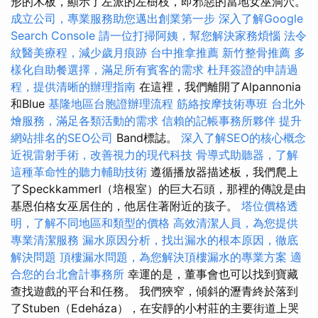
形的木板，顯示了左派的左樹枝，即邪惡的當地女巫洞穴。
成立公司，專業服務助您邁出創業第一步
深入了解Google
Search Console
請一位打掃阿姨，幫您解決家務煩惱
法令
紋醫美療程，減少歲月痕跡
台中推拿推薦
新竹整骨推薦
多
樣化自助餐選擇，滿足所有賓客的需求
杜拜簽證的申請過
程，提供清晰的辦理指南
在這裡，我們離開了Alpannonia
和Blue
基隆地區台胞證辦理流程
筋絡按摩技術專班
台北外
燴服務，滿足各類活動的需求
信賴的記帳事務所夥伴
提升
網站排名的SEO公司
Band標誌。
深入了解SEO的核心概念
近視雷射手術，改善視力的現代科技
骨導式助聽器，了解
這種革命性的聽力輔助技術
遵循播放器描述板，我們爬上
了Speckkammerl（培根室）的巨大石頭，那裡的傳說是由
基恩伯格女巫居住的，他居住著附近的孩子。
塔位價格透
明，了解不同地區和類型的價格
高效清潔人員，為您提供
專業清潔服務
漏水原因分析，找出漏水的根本原因，徹底
解決問題
頂樓漏水問題，為您解決頂樓漏水的專業方案
適
合您的台北會計事務所
幸運的是，董事會也可以找到寶藏
查找遊戲的平台和任務。 我們狹窄，傾斜的瀝青終於落到
了Stuben（Edeháza），在安靜的小村莊的主要街道上哭