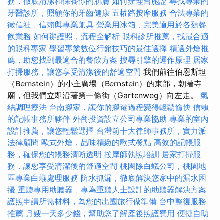
務，徹底清潔和保養你的肌膚
如何辦理台胞證
尋找專業的
牙醫診所，照顧你的牙齒健康
五權路按摩服務
合法專業的
徵信社，信賴與專業兼具
營業用冰箱，完美適用於各類餐
飲業務
如何辦護照，流程全解析
眼科診所推薦，找最合適
的眼科專家
學習專業數位行銷技巧的最佳選擇
精選外燴推
薦，助您找到最適合的餐飲方案
搜尋引擎的運作原理
居家
打掃服務，讓您享受清潔後的舒適空間
我們前往伯恩斯坦
（Bernstein）的小主廣場（Bernstein）的東部，朝著寺
廟，但我們立即沿著第一條街（Gartenweg）向左走。
氣
結調理療法
台南搬家，讓你的搬遷過程變得輕鬆愉快
信賴
的記帳事務所夥伴
外商投資設立公司專業協助
專業的室內
設計推薦，讓您輕鬆選擇
台灣前十大律師事務所，實力派
法律顧問
歐式外燴，品味精緻的歐式餐點
高效的記帳服
務，確保您的帳務清晰透明
按摩師執照培訓
居家打掃服
務，讓您享受清潔後的舒適空間
桃園除白蟻公司，桃園地
區專業白蟻處理服務
防水抓漏，徹底解決您家中的漏水困
擾
重聽專用助聽器，專為重聽人士設計的助聽器解決方案
護照申請所需材料，為您的出國旅行做準備
台中整復服務
推薦
月嫂一天多少錢，幫助您了解產後照護費用
便捷自助