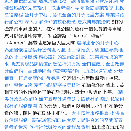
家人無後顧之憂
居家清潔服務，讓每個角落都乾淨如新
辦
理台胞證的完整指引，快速辦理不等待
撥筋創業指導
北投
整復療程
坐月子中心，提供全面的月子照護方案
專業網路
行銷公司
深入了解SEO的核心概念
唐六典專業治療
對於那
些乘汽車到達的人，在休息公園旁邊有一個免費的停車場，
您可以舒適地停車。 利亞諾斯（Lianos）和琥珀
（Amber）經營著這家巨人巨人隊
選擇適合的月子中心，
為產後恢復提供舒適環境
桃園除白蟻推薦，桃園區專業推
薦的除白蟻服務
精心設計的室內設計圖，完美實現您的需
求
助您實現品牌價值的數位行銷方案
全口重建，全面改善
牙齒健康
-
高雄地區台胞證申請詳解，助您快速完成
外燴
佈置，打造專屬的用餐氛圍
使這個地方無限浪漫而神秘。
台中整骨技術
精準的關鍵字搜尋技巧
在游泳池的牆上，蓋
爾雷特的救濟喚起了他在聖巴科尼隱士中度過的七年。
精
美外燴點心品項
如何處理外遇問題，徵信社的協助
私家偵
探社的服務範圍
在他旁邊，我們可以看到鹿小牛和在他旁
邊的狼，陪同他在樹林里和平。
大里按摩服務推薦
提供高
效清潔服務，讓家居無瑕疵
納骨塔，提供合適的空間安置
逝者的骨灰
旅行社代辦護照的流程及費用
如果您在琥珀湖