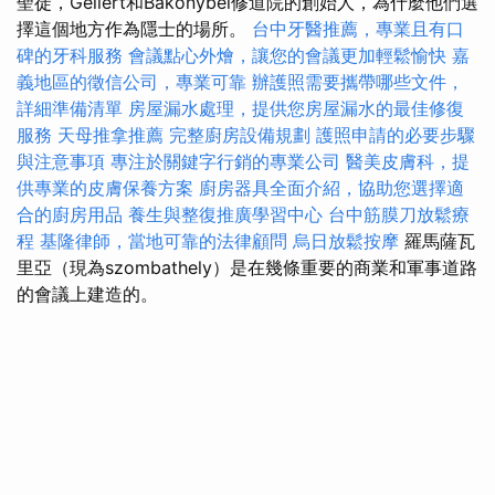
聖徒，Gellert和Bakonybel修道院的創始人，為什麼他們選
擇這個地方作為隱士的場所。
台中牙醫推薦，專業且有口
碑的牙科服務
會議點心外燴，讓您的會議更加輕鬆愉快
嘉
義地區的徵信公司，專業可靠
辦護照需要攜帶哪些文件，
詳細準備清單
房屋漏水處理，提供您房屋漏水的最佳修復
服務
天母推拿推薦
完整廚房設備規劃
護照申請的必要步驟
與注意事項
專注於關鍵字行銷的專業公司
醫美皮膚科，提
供專業的皮膚保養方案
廚房器具全面介紹，協助您選擇適
合的廚房用品
養生與整復推廣學習中心
台中筋膜刀放鬆療
程
基隆律師，當地可靠的法律顧問
烏日放鬆按摩
羅馬薩瓦
里亞（現為szombathely）是在幾條重要的商業和軍事道路
的會議上建造的。