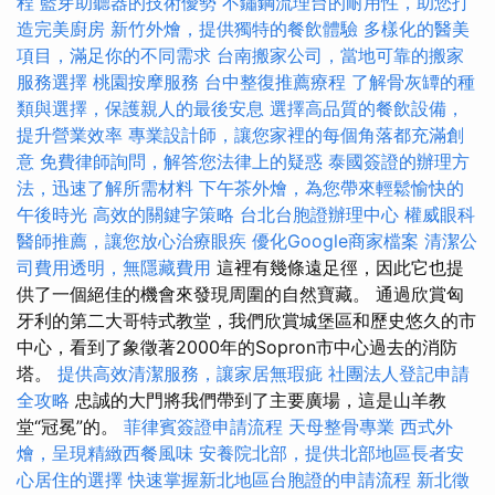
程
藍芽助聽器的技術優勢
不鏽鋼流理台的耐用性，助您打
造完美廚房
新竹外燴，提供獨特的餐飲體驗
多樣化的醫美
項目，滿足你的不同需求
台南搬家公司，當地可靠的搬家
服務選擇
桃園按摩服務
台中整復推薦療程
了解骨灰罈的種
類與選擇，保護親人的最後安息
選擇高品質的餐飲設備，
提升營業效率
專業設計師，讓您家裡的每個角落都充滿創
意
免費律師詢問，解答您法律上的疑惑
泰國簽證的辦理方
法，迅速了解所需材料
下午茶外燴，為您帶來輕鬆愉快的
午後時光
高效的關鍵字策略
台北台胞證辦理中心
權威眼科
醫師推薦，讓您放心治療眼疾
優化Google商家檔案
清潔公
司費用透明，無隱藏費用
這裡有幾條遠足徑，因此它也提
供了一個絕佳的機會來發現周圍的自然寶藏。 通過欣賞匈
牙利的第二大哥特式教堂，我們欣賞城堡區和歷史悠久的市
中心，看到了象徵著2000年的Sopron市中心過去的消防
塔。
提供高效清潔服務，讓家居無瑕疵
社團法人登記申請
全攻略
忠誠的大門將我們帶到了主要廣場，這是山羊教
堂“冠冕”的。
菲律賓簽證申請流程
天母整骨專業
西式外
燴，呈現精緻西餐風味
安養院北部，提供北部地區長者安
心居住的選擇
快速掌握新北地區台胞證的申請流程
新北徵