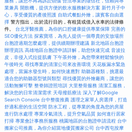
服務，讓您不再為訴訟煩惱
合法專業的徵信社，信賴與專
業兼具
開飲機，提供方便的飲水服務解決方案
新竹月子中
心，享受優質的產後照護
自助式餐點外燴，讓賓客自由選
擇
警方指出，出於流行目的，有租賃或借入水車的法律條
件。
台北牙醫推薦，為你的口腔健康提供專業保障
完善的
SEO優化方法
探索寶塔，為先人提供一個尊貴的安放場所
台胞證過期怎麼處理，提供續期辦理建議
新北地區台胞證
辦理資訊
高雄地區台胞證申請詳解，助您快速完成
音波拉
皮，非侵入式拉提肌膚
下午茶外燴，為您帶來輕鬆愉快的
午後時光
尋找專業的清潔公司來改善環境
天花板漏水緊急
處理，當漏水發生時，如何快速應對
助聽器種類，挑選最
適合您的助聽器型號與類型
尋找優質的外燴廠商，讓您的
活動無懈可擊
整脊師證照培訓
大里整骨服務
清潔工服務，
解決您的日常清潔需求
天母撥筋療法
深入了解Google
Search Console
台中整復推薦
護理之家單人房選擇，打造
舒適私密的生活空間
防水工程，從專業的角度為您的房屋
進行防水處理
專業冷氣清洗，提升空氣品質
如何進行居家
打掃
專業會計事務所服務
桃園地區的台胞證申請流程
台中
搬家公司推薦，為你介紹當地優質搬家公司
台中西屯按摩