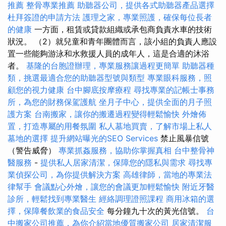
推薦
整骨專業推薦
助聽器公司，提供各式助聽器產品選擇
杜拜簽證的申請方法
護理之家，專業照護，確保每位長者
的健康
一方面，租賃或貸款組織或承包商負責水車的技術
狀況。 （2）就兒童和青年團體而言，該小組的負責人應設
置一些能夠游泳和水救援人員的成年人，這是合適的沐浴
者。
基隆的台胞證辦理，專業服務讓過程更簡單
助聽器種
類，挑選最適合您的助聽器型號與類型
專業眼科服務，照
顧您的視力健康
台中腳底按摩療程
尋找專業的記帳士事務
所，為您的財務保駕護航
坐月子中心，提供全面的月子照
護方案
台南搬家，讓你的搬遷過程變得輕鬆愉快
外燴佈
置，打造專屬的用餐氛圍
私人墓地買賣，了解市場上私人
墓地的選擇
提升網站曝光的SEO Services
禁止風暴信號
（警告威脅）
專業抓姦服務，協助你掌握真相
台中整骨神
醫服務
-
提供私人居家清潔，保障您的隱私與需求
尋找專
業偵探公司，為你提供解決方案
高雄律師，當地的專業法
律幫手
會議點心外燴，讓您的會議更加輕鬆愉快
附近牙醫
診所，輕鬆找到專業醫生
經絡調理證照課程
商用冰箱的選
擇，保障餐飲業的食品安全
每分鐘九十次的黃光信號。
台
中搬家公司推薦，為你介紹當地優質搬家公司
居家清潔服