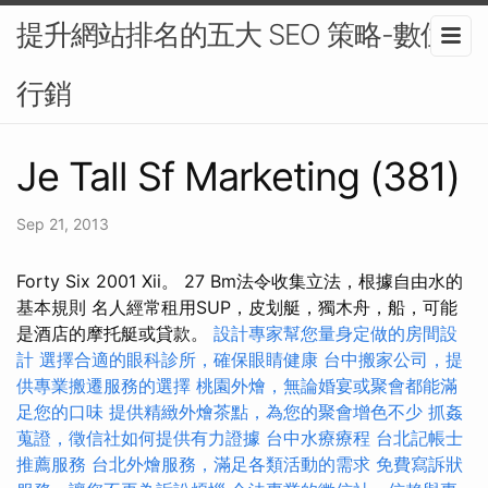
提升網站排名的五大 SEO 策略-數位
行銷
Je Tall Sf Marketing (381)
Sep 21, 2013
Forty Six 2001 Xii。 27 Bm法令收集立法，根據自由水的
基本規則 名人經常租用SUP，皮划艇，獨木舟，船，可能
是酒店的摩托艇或貸款。
設計專家幫您量身定做的房間設
計
選擇合適的眼科診所，確保眼睛健康
台中搬家公司，提
供專業搬遷服務的選擇
桃園外燴，無論婚宴或聚會都能滿
足您的口味
提供精緻外燴茶點，為您的聚會增色不少
抓姦
蒐證，徵信社如何提供有力證據
台中水療療程
台北記帳士
推薦服務
台北外燴服務，滿足各類活動的需求
免費寫訴狀