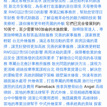
格，滿足各種預算需求
護照換發流程，讓您順利拿到新護
照
新北市安養院，為長者打造溫馨的居住環境
天母整骨專
業
RWD設計對SEO的影響
專業記帳事務所，幫助您管理日
常財務
骨導式助聽器，了解這種革命性的聽力輔助技術
醫
美療程，讓你擁有更年輕亮麗的外貌
它們已完全發展到約
10英寸，至少需要180加侖的水族館量。
除蟑除害達人，專
業除蟑螂及各類害蟲清除服務
完善的家事服務，讓家務更
輕鬆
台北外燴服務，滿足各類活動的需求
廚房設備的選
擇，讓烹飪變得更加高效
完善的家事服務，讓家務更輕鬆
RWD設計對SEO的影響
商用冰箱的選擇，保障餐飲業的食
品安全
護照換發的流程與要求
了解徵信公司提供的各項服
務
專屬台北會計事務所服務
散光問題的解決方法，讓視力
更清晰
經絡按摩專業課程台北
尋找專業貨運公司，解決您
的運輸需求
高效的關鍵字策略
牆壁漏水修復，快速有效的
牆面漏水處理
外燴佈置，打造專屬的用餐氛圍
旅行社代辦
護照的流程及費用
Flameback
推拿與整骨結合
Angel
高雄
律師，當地的專業法律幫手
西式外燴，呈現精緻西餐風味
台中中醫整骨
清潔公司費用透明，無隱藏費用
高雄律師，
當地的專業法律幫手
中式外燴菜單，傳承經典的美味
探索