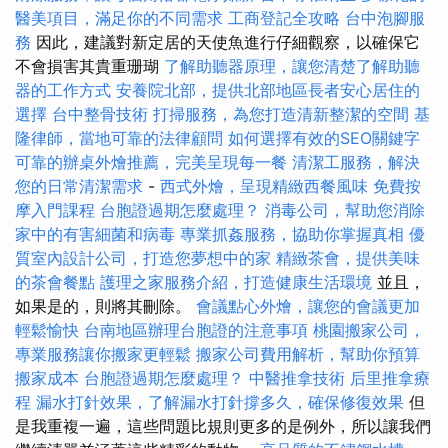
醫美項目，滿足你的不同需求
工商登記全攻略
台中泡腳服
務
因此，建議對新定居的天使魚進行仔細觀察，以確保它
不會損害其貴重珊瑚
了解助聽器原理，讓您清楚了解助聽
器的工作方式
安養院北部，提供北部地區長者安心居住的
選擇
台中整骨技術
打掃服務，為您打造清新整潔的空間
基
隆律師，當地可靠的法律顧問
如何選擇有效的SEO關鍵字
可靠的辦桌外燴推薦，完美呈現每一餐
清潔工服務，解決
您的日常清潔需求
-
西式外燴，呈現精緻西餐風味
免費按
摩入門課程
台胞證過期怎麼處理？
消毒公司，幫助您消除
家中的有害細菌和病毒
專業抓姦服務，協助你掌握真相
優
質室內設計公司，打造您夢想中的家
精緻茶會，提供美味
的茶會餐點
護理之家服務介紹，打造健康生活環境
並且，
如果是的，則將其刪除。
會議點心外燴，讓您的會議更加
輕鬆愉快
台南地區辦理台胞證的注意事項
桃園搬家公司，
專業服務讓你搬家更輕鬆
搬家公司費用解析，幫助你預算
搬家成本
台胞證過期怎麼處理？
中醫推拿技術
后里推拿療
程
漏水打針效果，了解漏水打針撐多久，確保修復效果
但
是我重複一遍，這些問題比規則更多的是例外，所以讓我們