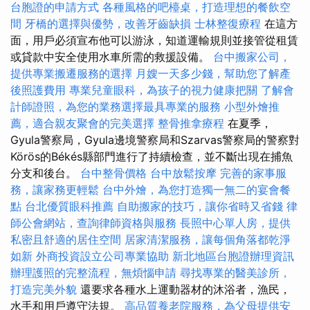
台胞證的申請方式
各種風格的吧檯桌，打造理想的餐飲空
間
牙橋的選擇與優勢，改善牙齒缺損
士林整復療程
在這方
面，用戶必須宣布他可以游泳，知道運輸規則並接管從租賃
或貸款中安全使用水車所需的救援設備。
台中搬家公司，
提供專業搬遷服務的選擇
月嫂一天多少錢，幫助您了解產
後照護費用
專業兒童眼科，為孩子的視力健康把關
了解會
計師證照，為您的業務選擇最具專業的服務
小型外燴推
薦，適合親友聚會的完美選擇
整骨推拿療程
在夏季，
Gyula警察局，Gyula邊境警察局和Szarvas警察局的警察對
Körös的Békés縣部門進行了持續檢查，並不斷出現在捕魚
分支和後台。
台中整骨價格
台中放鬆按摩
完善的家事服
務，讓家務更輕鬆
台中外燴，為您打造獨一無二的宴會餐
點
台北優質眼科推薦
自助搬家的技巧，讓你省時又省錢
律
師公會網站，查詢律師資格與服務
長照中心單人房，提供
私密且舒適的居住空間
居家清潔服務，讓每個角落都乾淨
如新
外商投資設立公司專業協助
新北地區台胞證辦理資訊
辦理護照的完整流程，無煩惱申請
尋找專業的醫美診所，
打造完美外貌
還要求各種水上運動器材的沐浴者，漁民，
水手和用戶遵守法規。
高品質養老院服務，為父母提供安