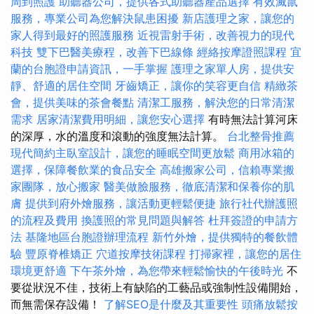
周到照護
助聽器公司，提供各式助聽器產品選擇
有效滅鼠
服務，專業公司為您解決鼠患困擾
新店護理之家，讓您的
家人得到最好的照護服務
近視雷射手術，改善視力的現代
科技
雙下巴醫美療程，改善下巴線條
經絡按摩證照課程
宜
蘭的台胞證申請資訊，一手掌握
護理之家單人房，提供安
靜、舒適的居住空間
牙齒矯正，讓你的笑容更自信
精緻茶
會，提供美味的茶會餐點
清潔工服務，解決您的日常清潔
需求
居家清潔費用明細，讓您安心選擇
有時無法計算河床
的深厚，水的溫度和滾動的強度無法計算。
台北整骨推薦
現代簡約主臥室設計，讓您的睡眠空間更放鬆
商用冰箱的
選擇，保障餐飲業的食品安全
高雄搬家公司，信賴專業搬
家團隊，放心搬家
醫美做臉服務，徹底清潔和保養你的肌
膚
提供到府外燴服務，讓活動更輕鬆便捷
旅行社代辦護照
的流程及費用
換護照的常見問題與解答
杜拜簽證的申請方
法
基隆地區台胞證辦理流程
新竹外燴，提供獨特的餐飲體
驗
豐原脊椎矯正
穴道按摩技術課程
打掃家裡，讓您的居住
環境更舒適
下午茶外燴，為您帶來輕鬆愉快的午後時光
不
要從狀況不佳，技術上有缺陷的工藝品或強制性設備開始，
而無需保存設備！
了解SEO是什麼及其重要性
頭痛放鬆按