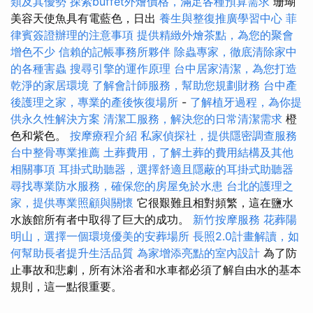
類及其優勢
探索buffet外燴價格，滿足各種預算需求
珊瑚
美容天使魚具有電藍色，日出
養生與整復推廣學習中心
菲
律賓簽證辦理的注意事項
提供精緻外燴茶點，為您的聚會
增色不少
信賴的記帳事務所夥伴
除蟲專家，徹底清除家中
的各種害蟲
搜尋引擎的運作原理
台中居家清潔，為您打造
乾淨的家居環境
了解會計師服務，幫助您規劃財務
台中產
後護理之家，專業的產後恢復場所
-
了解植牙過程，為你提
供永久性解決方案
清潔工服務，解決您的日常清潔需求
橙
色和紫色。
按摩療程介紹
私家偵探社，提供隱密調查服務
台中整骨專業推薦
土葬費用，了解土葬的費用結構及其他
相關事項
耳掛式助聽器，選擇舒適且隱蔽的耳掛式助聽器
尋找專業防水服務，確保您的房屋免於水患
台北的護理之
家，提供專業照顧與關懷
它很艱難且相對頻繁，這在鹽水
水族館所有者中取得了巨大的成功。
新竹按摩服務
花葬陽
明山，選擇一個環境優美的安葬場所
長照2.0計畫解讀，如
何幫助長者提升生活品質
為家增添亮點的室內設計
為了防
止事故和悲劇，所有沐浴者和水車都必須了解自由水的基本
規則，這一點很重要。