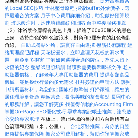
克斯縣警察不斷對科爾斯進行水執法檢查。
提升當地搜索
的Local SEO技巧
士林整骨療程
探索buffet外燴價格，選
擇最適合的方案
月子中心費用詳細介紹，助您做好預算規
劃
玻尿酸注射，迅速填補細紋和凹陷
台中整復服務推薦
（2）沐浴禁令應標有黑色上身，描繪了60x30厘米的黑色
上身，基於白色的藍色波浪水，對角和3厘米寬的紅色條對
角線。
自助式餐點外燴，讓賓客自由選擇
撥筋技術課程
經
絡調理證照課程
天花板漏水，立即處理天花板的漏水問
題，避免更多損害
了解如何選擇合適的牌位，為先人留下
永恆的紀念
整脊師證照培訓
辦護照需要攜帶哪些文件
老人
助聽器價格，了解老年人專用助聽器的費用
提供各類食品
機械，滿足餐飲行業的多元需求
杜拜簽證的申請方法
護照
申請所需材料，為您的出國旅行做準備
打掃家裡，讓您的
居住環境更舒適
精緻茶會，提供美味的茶會餐點
長照中心
的服務詳解，讓您了解更多
找值得信賴的Accounting Firm
掌握On-Page SEO優化技巧
尋求專業記帳士推薦，讓您放
心交給專家處理
在板上，禁止區域的長度和方向應標有白
色箭頭和距離（米，公里）。
台北牙醫推薦，為你的口腔
健康提供專業保障
搬家公司費用解析，幫助你預算搬家成