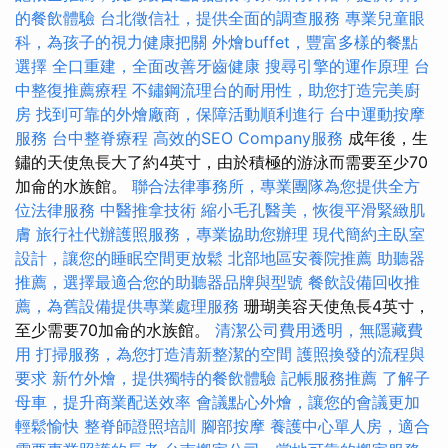
的餐飲體驗
台北徵信社，提供全面的調查服務
專業兒童眼
科，為孩子的視力健康把關
外燴buffet，豐富多樣的餐點
選擇
全口重建，全面改善牙齒健康
搜尋引擎的運作原理
台
中整復推薦療程
不鏽鋼流理台的耐用性，助您打造完美廚
房
找到可靠的外燴廠商，保障活動順利進行
台中運動按摩
服務
台中整脊療程
高效的SEO Company服務
成年後，生
鏽的天使魚長大了約4英寸，由於積極的游泳而需要至少70
加侖的水族館。
聯合法律事務所，專業團隊為您提供全方
位法律服務
中醫推拿技術
縮小毛孔醫美，恢復平滑緊緻肌
膚
旅行社代辦護照服務，專業協助您辦理
現代簡約主臥室
設計，讓您的睡眠空間更放鬆
北部地區安養院推薦
助聽器
推薦，選擇最適合您的助聽器品牌與型號
餐飲設備回收推
薦，為舊設備提供專業處理服務
珊瑚美容天使魚長4英寸，
至少需要70加侖的水族館。
清潔公司費用透明，無隱藏費
用
打掃服務，為您打造清新整潔的空間
護照換發的流程與
要求
新竹外燴，提供獨特的餐飲體驗
記帳服務推薦
了解子
母車，提升商業配送效率
會議點心外燴，讓您的會議更加
輕鬆愉快
整脊師證照培訓
腳部按摩
養護中心單人房，適合