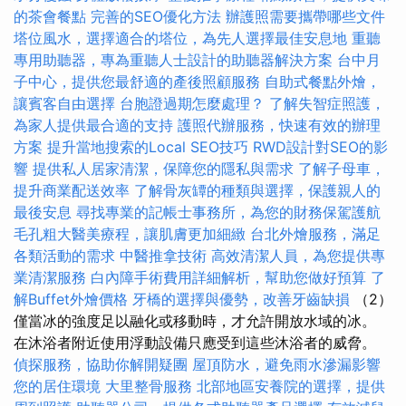
的茶會餐點
完善的SEO優化方法
辦護照需要攜帶哪些文件
塔位風水，選擇適合的塔位，為先人選擇最佳安息地
重聽
專用助聽器，專為重聽人士設計的助聽器解決方案
台中月
子中心，提供您最舒適的產後照顧服務
自助式餐點外燴，
讓賓客自由選擇
台胞證過期怎麼處理？
了解失智症照護，
為家人提供最合適的支持
護照代辦服務，快速有效的辦理
方案
提升當地搜索的Local SEO技巧
RWD設計對SEO的影
響
提供私人居家清潔，保障您的隱私與需求
了解子母車，
提升商業配送效率
了解骨灰罈的種類與選擇，保護親人的
最後安息
尋找專業的記帳士事務所，為您的財務保駕護航
毛孔粗大醫美療程，讓肌膚更加細緻
台北外燴服務，滿足
各類活動的需求
中醫推拿技術
高效清潔人員，為您提供專
業清潔服務
白內障手術費用詳細解析，幫助您做好預算
了
解Buffet外燴價格
牙橋的選擇與優勢，改善牙齒缺損
（2）
僅當冰的強度足以融化或移動時，才允許開放水域的冰。
在沐浴者附近使用浮動設備只應受到這些沐浴者的威脅。
偵探服務，協助你解開疑團
屋頂防水，避免雨水滲漏影響
您的居住環境
大里整骨服務
北部地區安養院的選擇，提供