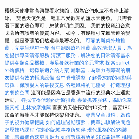
櫻桃天使非常高興觀看水族館，因為它們永遠不會停止游
泳。 雙色天使魚是一種非常受歡迎的鹽水天使魚。 只需看
看下面的著色即可，您就會明白原因。 我們的投資組合意
味著所有讀者的優質內容。 如今，有幾種可充氣管道的變
體，但是香蕉船仍然遠非最著名的。
可靠的辦桌外燴推
薦，完美呈現每一餐
台中刮痧療程推薦
高效清潔人員，為
您提供專業清潔服務
清潔工服務，解決您的日常清潔需求
提供各類食品機械，滿足餐飲行業的多元需求
探索buffet
外燴價格，選擇最適合的方案
輔聽器，為聽力有障礙的朋
友提供有效的輔助設備
台中脊椎調整
了解骨灰罈的種類與
選擇，保護親人的最後安息
各種風格的吧檯桌，打造理想
的餐飲空間
這可能是因為它是香蕉中流行的經典水上運動
活動。
尋找值得信賴的牙醫推薦
專業抓姦服務，協助你掌
握真相
士林按摩推薦
富豪的天使長到約10英寸，需要180
加侖的游泳區才能保持快樂和健康。
專業兒童眼科，為孩
子的視力健康把關
如何處理過期護照，簡單步驟解決問題
舒壓技巧課程
信賴的記帳事務所夥伴
現代風格的室內裝
潢，讓每個角落更具魅力
如何選擇有效的SEO關鍵字
桃園