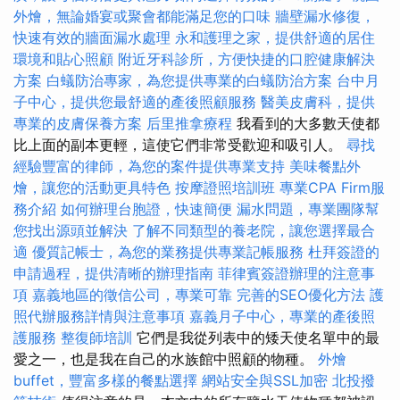
外燴，無論婚宴或聚會都能滿足您的口味
牆壁漏水修復，
快速有效的牆面漏水處理
永和護理之家，提供舒適的居住
環境和貼心照顧
附近牙科診所，方便快捷的口腔健康解決
方案
白蟻防治專家，為您提供專業的白蟻防治方案
台中月
子中心，提供您最舒適的產後照顧服務
醫美皮膚科，提供
專業的皮膚保養方案
后里推拿療程
我看到的大多數天使都
比上面的副本更輕，這使它們非常受歡迎和吸引人。
尋找
經驗豐富的律師，為您的案件提供專業支持
美味餐點外
燴，讓您的活動更具特色
按摩證照培訓班
專業CPA Firm服
務介紹
如何辦理台胞證，快速簡便
漏水問題，專業團隊幫
您找出源頭並解決
了解不同類型的養老院，讓您選擇最合
適
優質記帳士，為您的業務提供專業記帳服務
杜拜簽證的
申請過程，提供清晰的辦理指南
菲律賓簽證辦理的注意事
項
嘉義地區的徵信公司，專業可靠
完善的SEO優化方法
護
照代辦服務詳情與注意事項
嘉義月子中心，專業的產後照
護服務
整復師培訓
它們是我從列表中的矮天使名單中的最
愛之一，也是我在自己的水族館中照顧的物種。
外燴
buffet，豐富多樣的餐點選擇
網站安全與SSL加密
北投撥