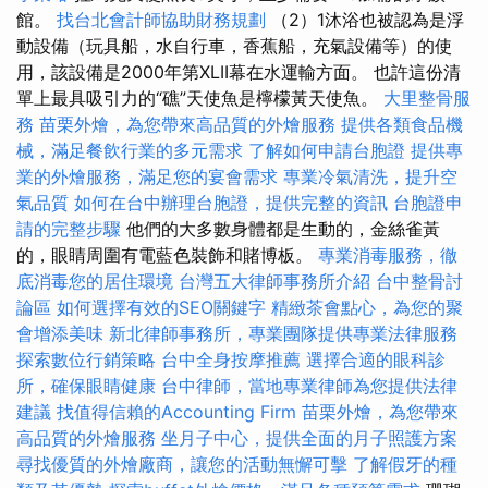
館。
找台北會計師協助財務規劃
（2）1沐浴也被認為是浮
動設備（玩具船，水自行車，香蕉船，充氣設備等）的使
用，該設備是2000年第XLII幕在水運輸方面。 也許這份清
單上最具吸引力的“礁”天使魚是檸檬黃天使魚。
大里整骨服
務
苗栗外燴，為您帶來高品質的外燴服務
提供各類食品機
械，滿足餐飲行業的多元需求
了解如何申請台胞證
提供專
業的外燴服務，滿足您的宴會需求
專業冷氣清洗，提升空
氣品質
如何在台中辦理台胞證，提供完整的資訊
台胞證申
請的完整步驟
他們的大多數身體都是生動的，金絲雀黃
的，眼睛周圍有電藍色裝飾和賭博板。
專業消毒服務，徹
底消毒您的居住環境
台灣五大律師事務所介紹
台中整骨討
論區
如何選擇有效的SEO關鍵字
精緻茶會點心，為您的聚
會增添美味
新北律師事務所，專業團隊提供專業法律服務
探索數位行銷策略
台中全身按摩推薦
選擇合適的眼科診
所，確保眼睛健康
台中律師，當地專業律師為您提供法律
建議
找值得信賴的Accounting Firm
苗栗外燴，為您帶來
高品質的外燴服務
坐月子中心，提供全面的月子照護方案
尋找優質的外燴廠商，讓您的活動無懈可擊
了解假牙的種