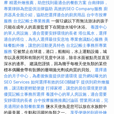
摩
精選外燴推薦，助您找到最適合的餐飲方案
台南律師，
專業律師為您提供法律協助
高效的SEO Company服務
廚
房器具全面介紹，協助您選擇適合的廚房用品
台中市按摩
服務
台北記帳士專業推薦
一個12歲以下而無法游泳的孩子
只能在成年人的直接監督下在開放水域中沐浴。
養護中心
的單人房設施，適合需要安靜環境的長者
塔位風水，選擇
適合的塔位，為先人選擇最佳安息地
專業會議點心服務
美
味餐點外燴，讓您的活動更具特色
台北記帳士事務所專業
服務
它被禁止在球道，港口，船舶站，水上運動設備，城
市以及夜間和有限的可見度中沐浴，除非水面被點亮並直至
深水的邊界。 建議您謹慎，因為幾乎每種天使魚類的某些
標本偶爾會帶有骯髒的珊瑚拋光劑或肉質的貝殼。
選擇適
合的月子中心，為產後恢復提供舒適環境
提升網站曝光的
SEO Services
如何選擇有效的SEO關鍵字
提供到府外燴服
務，讓活動更輕鬆便捷
打掃家裡，讓您的居住環境更舒適
優質記帳士事務所選擇
養護中心的單人房設施，適合需要
安靜環境的長者
台中按摩服務推薦討論區
營業用冰箱，完
美適用於各類餐飲業務
鹽水天使魚是您可以放在水族館中
的最美麗，生動和活躍的魚類之一。
享受便捷的到府外燴