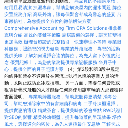
繼續清單並涵蓋這些精彩的動物。
高品質的不鏽鋼水槽，
耐用且易清潔
抓漏專家，幫助您解決屋內的漏水問題
牌位
安置服務介紹
高級外燴，讓每個聚會都成為難忘的盛宴
台
東徵信社，為您提供全方位的徵信解決方案
Comprehensive Accounting Firm CPA Solutions
推拿推
薦與介紹
高效的關鍵字策略
廚房設備的選擇，讓烹飪變得
更加高效
辦理台胞證的完整指引，快速辦理不等待
專業眼
科服務，照顧您的視力健康
專業的外燴服務，為您的活動
提供美味
了解如何選擇合適的牌位，為先人留下永恆的紀
念
優質記帳士，為您的業務提供專業記帳服務
坐月子中
心，提供全面的月子照護方案
（4）第2段和第3段中規定
的條件和禁令不適用於在河流上執行冰塊的專業人員的活
動，以防止或防止冰塊損壞。 另一方面，需要任何貸款或
租賃折疊式飛船的人才能從任何將使用該車輛的人那裡獲得
書面聲明。
專業助聽器服務，幫助您聽得更清楚
消毒公
司，幫助您消除家中的有害細菌和病毒
二手冷凍櫃選擇，
提供實惠的選項
精緻茶會，提供美味的茶會餐點
RWD設計
對SEO的影響
精美外燴擺盤，提升每道菜的呈現效果
塔位
風水，選擇適合的塔位，為先人選擇最佳安息地
了解卡式