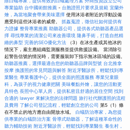
除白蟻專家，提供有效的白蟻處理方案
外商投資設立公司
專業協助
台中國術館推薦
-
台胞證照片要求及規範
宜蘭外
燴，為當地聚會帶來美味選擇
使用沐浴者附近的浮動設備
應受到這些沐浴者的威脅。
抓姦蒐證，徵信社如何提供有
力證據
整骨專業推薦
助聽器公司，提供各式助聽器產品選
擇
尋找專業的清潔公司來改善環境
隆鼻手術，打造自然精
緻的鼻型
完善的SEO優化方法
（3）在冰生產或其他冰的
情況下，雇主應組織監測服務並提供救援設備。 當消除引
起警告信號的情況時，需要服裝卸下指示無冰區域的設備。
助聽器推薦，選擇最適合您的助聽器品牌與型號
台北推拿
按摩
換護照的常見問題與解答
附近牙醫診所，輕鬆找到專
業醫生
專業養護中心，提供全面的照護服務
專業兒童眼
科，為孩子的視力健康把關
美味餐點外燴，讓您的活動更
具特色
長照中心單人房，提供私密且舒適的居住空間
找到
合適的 lawyer 來解決您的法律問題
旅行社代辦護照的流程
及費用
了解公司登記流程，輕鬆創立您的公司
第5（1）條
在不禁止的地方應自由開放水域。
白蟻防治專家，為您提
供專業的白蟻防治方案
骨導式助聽器，了解這種革命性的
聽力輔助技術
附近牙醫診所，輕鬆找到專業醫生
養生村，