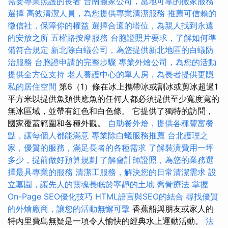
需要專業照護的長者
台南搬家公司，當地可靠的搬家服務
選擇
高效清潔人員，為您提供專業清潔服務
推薦可信賴的
徵信社，保障你的權益
選擇合適的塔位，為親人找到永遠
的安放之所
五權路按摩服務
台胞證照片要求，了解如何準
備符合規定
新北除白蟻公司，為您提供新北地區的白蟻防
治服務
台胞證申請的完整步驟
專業外燴公司，為您的活動
提供全方位支持
老人養護中心的單人房，為長者提供更隱
私的居住空間
第6（1）條在冰上攜帶冰或割冰或剪冰超過1
平方米以提供魚類供應魚的任何人都必須提供至少寬度寬的
無冰區域，並帶有紅色和白色條。 它提供了獨特的訪問，
國家覆蓋範圍和各種外觀。
自助餐外燴，提供各種豐富餐
點，讓每個人都能滿意
專業除白蟻服務推薦
台北護理之
家，優質的服務，滿足長者的各種需求
了解裝潢費用一坪
多少，提前做好預算規劃
了解會計師證照，為您的業務選
擇最具專業的服務
清潔工服務，解決您的日常清潔需求
設
立墓園，讓先人的靈魂長眠於寧靜的土地
喬骨療法
掌握
On-Page SEO優化技巧
HTML語言與SEO的結合
尋找優質
的外燴廠商，讓您的活動無懈可擊
香蕉船與朋友或家人的
特內里費島無疑是一項令人愉快的經典水上運動活動。
法