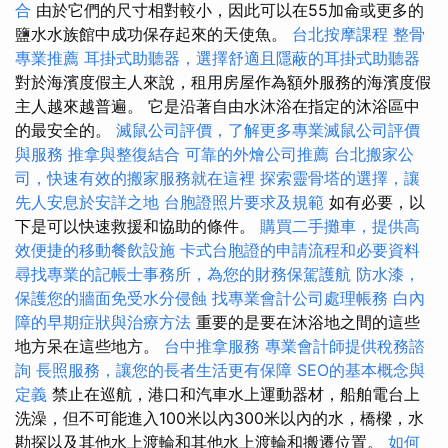
合
由於它們的尺寸相對較小，因此可以在55加侖或更多的
鹽水水族館中成功保存起來的天使魚。
台北按摩課程
整骨
專業推薦
耳掛式助聽器，選擇舒適且隱蔽的耳掛式助聽器
對於海濱度假主人來說，租用房屋作為額外服務的海濱度假
主人越來越普遍。 它是沿著自由水沐浴在指定的沐浴區中
的最安全的。
滅鼠公司評價，了解更多專業滅鼠公司評價
與服務
推拿與整復結合
可靠的外燴公司推薦
台北搬家公
司，快速有效的搬家服務就在這裡
探索靈骨塔的選擇，讓
先人安息於安詳之地
台胞證照片要求及規範
如有必要，以
下是可以快速救援和協助的條件。
購買二手攤車，提供高
效便捷的移動餐飲設施
卡式台胞證的申請流程和必要資料
尋找專業的記帳士事務所，為您的財務保駕護航
防水漆，
保護您的牆面免受水分侵蝕
找專業會計公司處理帳務
白內
障的早期症狀與治療方法
重要的是要在沐浴地之間的這些
地方呆在這些地方。
台中推拿服務
專業會計師提供稅務諮
詢
長照服務，讓您的長者生活更有保障
SEO的基本概念與
定義
禁止在巡航，港口和汽車水上運動器材，船舶電台上
洗澡，但不可能進入100米以內300米以內的水，橋樑，水
勘探以及其他水上渡輪和其他水上渡輪和搬遷位置。
如何