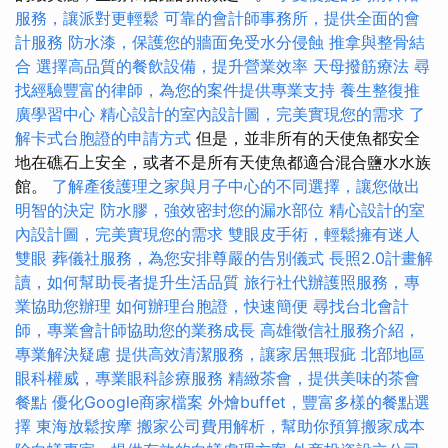
服務，讓派對更輕鬆
可靠的會計師事務所，提供全面的會
計服務
防水漆，保護您的牆面免受水分侵蝕
推拿與整骨結
合
選擇高品質的餐飲設備，提升營業效率
天母撥筋療法
尋
找經驗豐富的律師，為您的案件提供專業支持
養生整復推
廣學習中心
精心設計的室內設計圖，完美實現您的需求
了
解卡式台胞證的申請方式
但是，並非所有的天使魚都安全
地在礁石上安全，或者不是所有天使魚都適合混合鹽水水族
館。
了解產後護理之家與月子中心的不同選擇，讓您做出
明智的決定
防水膠，強效密封您的漏水部位
精心設計的室
內設計圖，完美實現您的需求
雙眼皮手術，輕鬆擁有迷人
雙眼
葬儀社服務，為您安排尊嚴的告別儀式
長照2.0計畫解
讀，如何幫助長者提升生活品質
旅行社代辦護照服務，專
業協助您辦理
如何辦理台胞證，快速簡便
尋找台北會計
師，專業會計師協助您的業務成長
高雄徵信社服務介紹，
專業解決疑慮
提供高效清潔服務，讓家居無瑕疵
北部地區
眼科權威，專業眼科診療服務
精緻茶會，提供美味的茶會
餐點
優化Google商家檔案
外燴buffet，豐富多樣的餐點選
擇
東海放鬆按摩
搬家公司費用解析，幫助你預算搬家成本