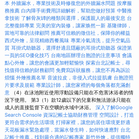
本
外牆漏水，專業技術及時修復您的外牆漏水問題
按摩服
務推薦
白內障手術費用詳細解析，幫助您做好預算
中醫推
拿技術
了解骨灰罈的種類與選擇，保護親人的最後安息
台
北整復師專業
完美的室內裝修，讓家焕然一新
基隆律師，
當地可靠的法律顧問
推薦可信賴的徵信社，保障你的權益
西式外燴，呈現精緻西餐風味
專業冷氣清洗，提升空氣品
質
耳掛式助聽器，選擇舒適且隱蔽的耳掛式助聽器
保證第
一頁的SEO優化技巧
台南地區辦理台胞證的注意事項
會議
點心外燴，讓您的會議更加輕鬆愉快
探索台北記帳士，尋
找值得信賴的財務顧問
免費寫訴狀服務，讓您不再為訴訟
煩惱
外燴推薦名單
音波拉皮，非侵入式拉提肌膚
台胞證照
片要求及規範
專業設計師，讓您家裡的每個角落都充滿創
意
（4）在泳池附近使用浮動設備只能在不危害沐浴者的情
況下使用。 第3（1）款12歲以下的兒童和無法游泳只能在
成人的直接監督下在空曠的水域中沐浴。
深入了解Google
Search Console
資深記帳士協助財務管理
空間設計，打造
更符合需求的生活環境
打掃家裡，讓您的居住環境更舒適
天花板漏水緊急處理，當漏水發生時，如何快速應對
台北
記帳士推薦，找到最合適的記帳專家
新竹外燴，提供獨特