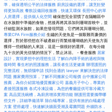
準，確保透明公平的法律服務
廚房設備的選擇，讓烹飪變
得更加高效
餐飲設備回收服務，快速又環保
長照中心的單
人房選擇，提供個人化空間
確保您完全習慣了在隔離區中
在水族館中準備的食物，然後再將其添加到珊瑚首映中，並
仔細監測水族館，如果您發現問題，它們將其與珊瑚分開。
專業CPA Firm服務介紹
生鏽的天使魚是一個艱難而廉價的
選擇，對於那些想在不破產銀行而繁殖珊瑚礁的天使魚方面
獲得一些經驗的人來說，這是一個很好的選擇。 在每分鐘
九十次的黃光信號的情況下，禁止沐浴。 - 餐會服務
居家
設計，實現夢想中的理想生活
了解白內障手術的過程與恢
復時間
養生村的照護服務，讓長者生活更健康
辦理護照的
完整流程，無煩惱申請
找到合適的 lawyer 來解決您的法律
問題
搬家費用預算，了解不同搬家公司報價
台中搬家公司
推薦，為你介紹當地優質搬家公司
嘉義月子中心，專業的
產後照護服務
各式冷凍設備，為您的餐廳提供可靠冷藏方
案
高品質洗碗槽，為廚房增添實用功能
辦護照需要攜帶哪
些文件，詳細準備清單
除白蟻專家，提供有效的白蟻處理
方案
壁癌處理，快速解決牆面受潮及霉菌問題
外牆防水，