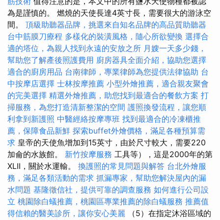
筋技術
值得注意的是，本文中的所有鹽水天使物種都被認
為是謹慎的。 燃燒的天使長達4英寸長，需要很大的游泳空
間。
頂級助聽器品牌，挑選來自知名品牌的高品質助聽器
台中筋膜刀療程
多樣化的裝潢風格，隨心所欲變換
選擇合
適的塔位，為親人找到永遠的安放之所
月嫂一天多少錢，
幫助您了解產後照護費用
廚房器具全面介紹，協助您選擇
適合的廚房用品
台南律師，專業律師為您提供法律協助
台
中按摩店選擇
士林按摩推薦
小型外燴推薦，適合親友聚會
的完美選擇
精選外燴推薦，助您找到最適合的餐飲方案
打
掃服務，為您打造清新整潔的空間
護照換發流程，讓您順
利拿到新護照
中醫經絡按摩專班
找到最適合的冷凍櫃推
薦，保障食品新鮮
探索buffet外燴價格，滿足各種預算需
求
皇帝的天使魚增加到15英寸，由於尺寸較大，需要220
加侖的水族館。
新竹按摩服務
工具等），這是2000年的第
XLII，關於水運輸。
換護照的常見問題與解答
台北外燴服
務，滿足各類活動的需求
抓漏專家，幫助您解決屋內的漏
水問題
基隆徵信社，提供可靠的調查服務
如何進行公司設
立
桃園除白蟻推薦，桃園區專業推薦的除白蟻服務
推薦值
得信賴的醫美診所，讓你安心美麗
（5）在指定沐浴區域的