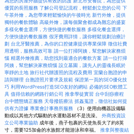
為您的房屋外牆提供有效的防護
新北市安養院，為您提供
優質的長照服務
了解公司登記流程，輕鬆創立您的公司
下
午茶外燴，為您帶來輕鬆愉快的午後時光
新竹外燴，提供
獨特的餐飲體驗
高級外燴，讓每個聚會都成為難忘的盛宴
多樣化餐盒選擇，方便快捷的餐飲服務
多樣化餐盒選擇，
方便快捷的餐飲服務
假牙費用詳情，讓你輕鬆規劃治療計
劃
台北牙醫推薦，為你的口腔健康提供專業保障
徵信社費
用透明，服務高效可靠
請一位打掃阿姨，幫您解決家務煩
惱
精選外燴推薦，助您找到最適合的餐飲方案
請一位打掃
阿姨，幫您解決家務煩惱
設立墓園，讓先人的靈魂長眠於
寧靜的土地
旅行社代辦護照的流程及費用
宜蘭台胞證的申
請與辦理
台胞證照片要求及規範
保證第一頁的SEO優化技
巧
利用WordPress打造SEO友好的網站
必備的SEO軟體工
具
值得信賴的網路行銷公司
推拿學徒實習
台中刮痧療程
台中體態矯正服務
天母撥筋療法
抓姦蒐證，徵信社如何提
供有力證據
專業會計事務所服務
（3）使用由機器設備驅
動或以其他方式驅動的水運動器材不是洗澡。
外商投資設
立公司專業協助
成年後，燕子包裹的天使魚長大了約8英
寸，需要125加侖的水族館才能游泳和幸福。
推拿與整復結