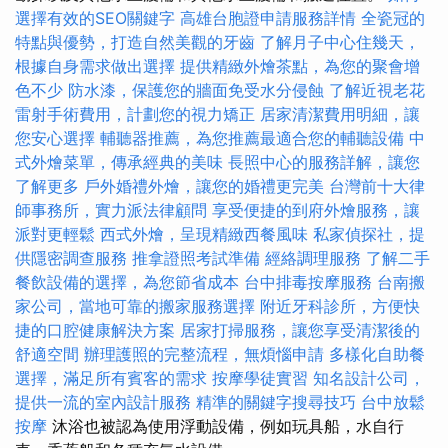
選擇有效的SEO關鍵字
高雄台胞證申請服務詳情
全瓷冠的
特點與優勢，打造自然美觀的牙齒
了解月子中心住幾天，
根據自身需求做出選擇
提供精緻外燴茶點，為您的聚會增
色不少
防水漆，保護您的牆面免受水分侵蝕
了解近視老花
雷射手術費用，計劃您的視力矯正
居家清潔費用明細，讓
您安心選擇
輔聽器推薦，為您推薦最適合您的輔聽設備
中
式外燴菜單，傳承經典的美味
長照中心的服務詳解，讓您
了解更多
戶外婚禮外燴，讓您的婚禮更完美
台灣前十大律
師事務所，實力派法律顧問
享受便捷的到府外燴服務，讓
派對更輕鬆
西式外燴，呈現精緻西餐風味
私家偵探社，提
供隱密調查服務
推拿證照考試準備
經絡調理服務
了解二手
餐飲設備的選擇，為您節省成本
台中排毒按摩服務
台南搬
家公司，當地可靠的搬家服務選擇
附近牙科診所，方便快
捷的口腔健康解決方案
居家打掃服務，讓您享受清潔後的
舒適空間
辦理護照的完整流程，無煩惱申請
多樣化自助餐
選擇，滿足所有賓客的需求
按摩學徒實習
知名設計公司，
提供一流的室內設計服務
精準的關鍵字搜尋技巧
台中放鬆
按摩
沐浴也被認為使用浮動設備，例如玩具船，水自行