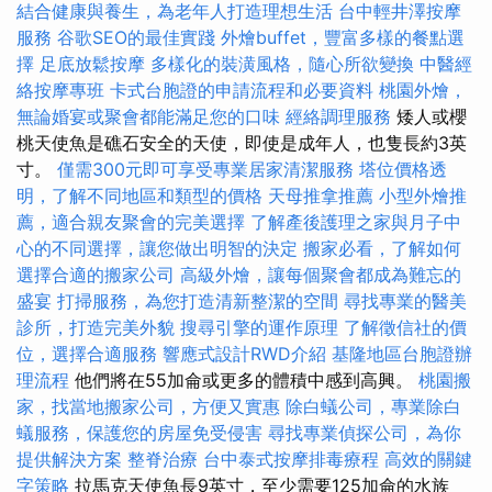
結合健康與養生，為老年人打造理想生活
台中輕井澤按摩
服務
谷歌SEO的最佳實踐
外燴buffet，豐富多樣的餐點選
擇
足底放鬆按摩
多樣化的裝潢風格，隨心所欲變換
中醫經
絡按摩專班
卡式台胞證的申請流程和必要資料
桃園外燴，
無論婚宴或聚會都能滿足您的口味
經絡調理服務
矮人或櫻
桃天使魚是礁石安全的天使，即使是成年人，也隻長約3英
寸。
僅需300元即可享受專業居家清潔服務
塔位價格透
明，了解不同地區和類型的價格
天母推拿推薦
小型外燴推
薦，適合親友聚會的完美選擇
了解產後護理之家與月子中
心的不同選擇，讓您做出明智的決定
搬家必看，了解如何
選擇合適的搬家公司
高級外燴，讓每個聚會都成為難忘的
盛宴
打掃服務，為您打造清新整潔的空間
尋找專業的醫美
診所，打造完美外貌
搜尋引擎的運作原理
了解徵信社的價
位，選擇合適服務
響應式設計RWD介紹
基隆地區台胞證辦
理流程
他們將在55加侖或更多的體積中感到高興。
桃園搬
家，找當地搬家公司，方便又實惠
除白蟻公司，專業除白
蟻服務，保護您的房屋免受侵害
尋找專業偵探公司，為你
提供解決方案
整脊治療
台中泰式按摩排毒療程
高效的關鍵
字策略
拉馬克天使魚長9英寸，至少需要125加侖的水族