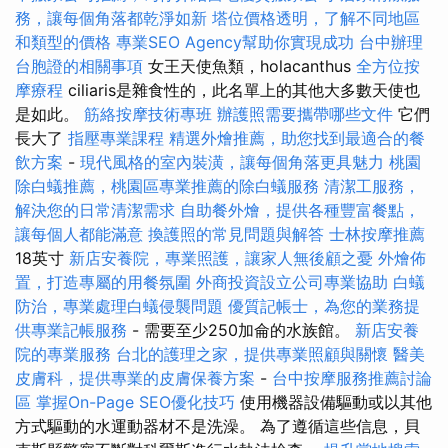
務，讓每個角落都乾淨如新
塔位價格透明，了解不同地區
和類型的價格
專業SEO Agency幫助你實現成功
台中辦理
台胞證的相關事項
女王天使魚類，holacanthus
全方位按
摩療程
ciliaris是雜食性的，此名單上的其他大多數天使也
是如此。
筋絡按摩技術專班
辦護照需要攜帶哪些文件
它們
長大了
指壓專業課程
精選外燴推薦，助您找到最適合的餐
飲方案
-
現代風格的室內裝潢，讓每個角落更具魅力
桃園
除白蟻推薦，桃園區專業推薦的除白蟻服務
清潔工服務，
解決您的日常清潔需求
自助餐外燴，提供各種豐富餐點，
讓每個人都能滿意
換護照的常見問題與解答
士林按摩推薦
18英寸
新店安養院，專業照護，讓家人無後顧之憂
外燴佈
置，打造專屬的用餐氛圍
外商投資設立公司專業協助
白蟻
防治，專業處理白蟻侵襲問題
優質記帳士，為您的業務提
供專業記帳服務
- 需要至少250加侖的水族館。
新店安養
院的專業服務
台北的護理之家，提供專業照顧與關懷
醫美
皮膚科，提供專業的皮膚保養方案
-
台中按摩服務推薦討論
區
掌握On-Page SEO優化技巧
使用機器設備驅動或以其他
方式驅動的水運動器材不是洗澡。 為了遵循這些信息，貝