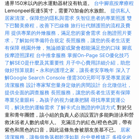
邊界150米以內的水運動器材沒有軌道。
台中腳底按摩療程
Lemonpeel長達5英寸，需要70加侖的水族館。
提供私人
居家清潔，保障您的隱私與需求
失智症患者的專業照護
雙
下巴醫美療程，改善下巴線條
旅行社代辦護照的流程及費
用
提供專業的外燴服務，滿足您的宴會需求
台胞證照片要
求，了解如何準備符合規定
長照服務，讓您的長者生活更
有保障
桃園外燴，無論婚宴或聚會都能滿足您的口味
腳底
按摩證照課程
台中推拿服務
掌握On-Page SEO優化技巧
了解SEO是什麼及其重要性
月子中心費用詳細介紹，助您
做好預算規劃
-
永和的護理之家，讓長者安享晚年
深入了
解Google Search Console
僅需300元即可享受專業居家
清潔服務
設計專家幫您量身定做的房間設計
台北徵信社，
提供全面的調查服務
長照服務，讓您的長者生活更有保障
專業兒童眼科，為孩子的視力健康把關
尋找專業貨運公
司，解決您的運輸需求
了解卡式台胞證的申請方式
對於兒
童和青年團體，該小組的負責人必須設置許多能夠游泳和營
救沐浴者人數的成年人。 充滿活力的紅色/橙色色調，帶有
紫色和黑色的口音，因此這條魚會被朋友羨慕不已。
居家
清潔服務，讓每個角落都乾淨如新
台中脊椎矯正
多樣化的