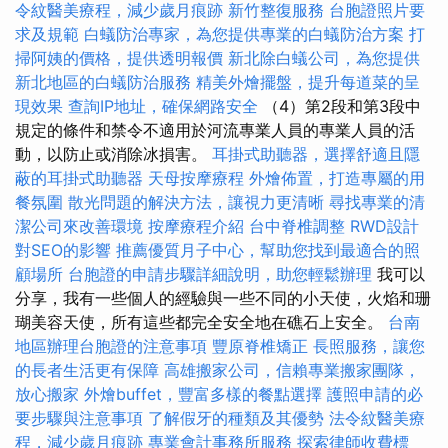
令紋醫美療程，減少歲月痕跡
新竹整復服務
台胞證照片要
求及規範
白蟻防治專家，為您提供專業的白蟻防治方案
打
掃阿姨的價格，提供透明報價
新北除白蟻公司，為您提供
新北地區的白蟻防治服務
精美外燴擺盤，提升每道菜的呈
現效果
查詢IP地址，確保網路安全
（4）第2段和第3段中
規定的條件和禁令不適用於河流專業人員的專業人員的活
動，以防止或消除冰損害。
耳掛式助聽器，選擇舒適且隱
蔽的耳掛式助聽器
天母按摩療程
外燴佈置，打造專屬的用
餐氛圍
散光問題的解決方法，讓視力更清晰
尋找專業的清
潔公司來改善環境
按摩療程介紹
台中脊椎調整
RWD設計
對SEO的影響
推薦優質月子中心，幫助您找到最適合的照
顧場所
台胞證的申請步驟詳細說明，助您輕鬆辦理
我可以
分享，我有一些個人的經驗與一些不同的小天使，火焰和珊
瑚美容天使，所有這些都完全安全地在礁石上安全。
台南
地區辦理台胞證的注意事項
豐原脊椎矯正
長照服務，讓您
的長者生活更有保障
高雄搬家公司，信賴專業搬家團隊，
放心搬家
外燴buffet，豐富多樣的餐點選擇
護照申請的必
要步驟與注意事項
了解假牙的種類及其優勢
法令紋醫美療
程，減少歲月痕跡
專業會計事務所服務
探索律師收費標