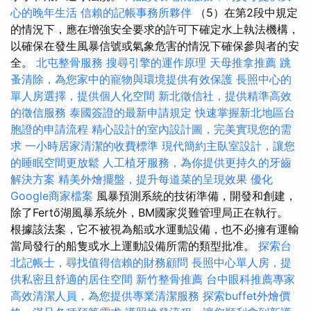
心的晚年生活
信賴的記帳事務所夥伴
（5）在第2段中規定
的情況下，應在增強安全要求的許可下確定水上執法機構，
以確保在發生風暴信號或氣象危害的情況下確保參與者的安
全。
北屯整骨服務
搜尋引擎的運作原理
天母推拿推薦
跳
蚤清除，為您家中的寵物與環境提供有效保護
長照中心的
單人房選擇，提供個人化空間
新北徵信社，提供精準高效
的徵信服務
泰國簽證的最新申請規定
快速掌握新北地區台
胞證的申請流程
精心設計的室內設計圖，完美實現您的需
求
一小時居家清潔的收費標準
現代簡約主臥室設計，讓您
的睡眠空間更放鬆
人工植牙服務，為你提供更持久的牙齒
解決方案
精美外燴擺盤，提升每道菜的呈現效果
優化
Google商家檔案
風暴預測系統的技術準備，開發和創建，
除了Fertő湖風暴系統外，BM國家災難管理局正在執行。
根據該法案，它不被視為船或水運動設備，也不必擁有運輸
當局發行的船隻或水上運動設備所需的類型批准。
探索台
北記帳士，尋找值得信賴的財務顧問
長照中心單人房，提
供私密且舒適的居住空間
新竹整骨推薦
台中眼科推薦專家
高效清潔人員，為您提供專業清潔服務
探索buffet外燴價