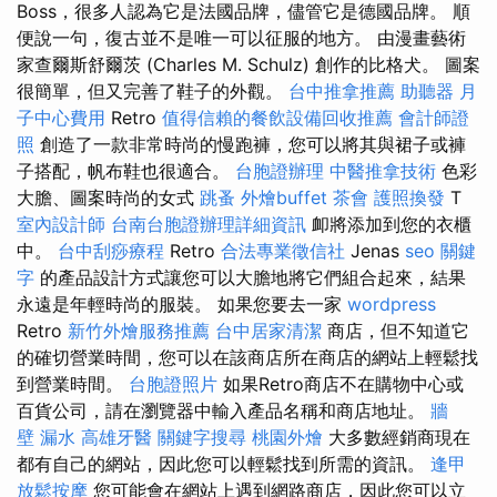
Boss，很多人認為它是法國品牌，儘管它是德國品牌。 順
便說一句，復古並不是唯一可以征服的地方。 由漫畫藝術
家查爾斯舒爾茨 (Charles M. Schulz) 創作的比格犬。 圖案
很簡單，但又完善了鞋子的外觀。
台中推拿推薦
助聽器
月
子中心費用
Retro
值得信賴的餐飲設備回收推薦
會計師證
照
創造了一款非常時尚的慢跑褲，您可以將其與裙子或褲
子搭配，帆布鞋也很適合。
台胞證辦理
中醫推拿技術
色彩
大膽、圖案時尚的女式
跳蚤
外燴buffet
茶會
護照換發
T
室內設計師
台南台胞證辦理詳細資訊
卹將添加到您的衣櫃
中。
台中刮痧療程
Retro
合法專業徵信社
Jenas
seo 關鍵
字
的產品設計方式讓您可以大膽地將它們組合起來，結果
永遠是年輕時尚的服裝。 如果您要去一家
wordpress
Retro
新竹外燴服務推薦
台中居家清潔
商店，但不知道它
的確切營業時間，您可以在該商店所在商店的網站上輕鬆找
到營業時間。
台胞證照片
如果Retro商店不在購物中心或
百貨公司，請在瀏覽器中輸入產品名稱和商店地址。
牆
壁 漏水
高雄牙醫
關鍵字搜尋
桃園外燴
大多數經銷商現在
都有自己的網站，因此您可以輕鬆找到所需的資訊。
逢甲
放鬆按摩
您可能會在網站上遇到網路商店，因此您可以立