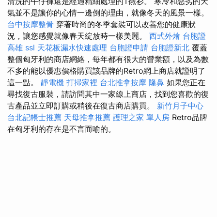
清洗的牛仔褲還是經過精細處理的T襯衫。 寒冷和惡劣的天
氣並不是讓你的心情一邊倒的理由，就像冬天的風景一樣。
台中按摩整骨
穿著時尚的冬季套裝可以改善您的健康狀
況，讓您感覺就像春天綻放時一樣美麗。
西式外燴
台胞證
高雄
ssl
天花板漏水快速處理
台胞證申請
台胞證新北
覆蓋
整個匈牙利的商店網絡，每年都有很大的營業額，以及為數
不多的能以優惠價格購買該品牌的Retro網上商店就證明了
這一點。
靜電機
打掃家裡
台北推拿按摩
隆鼻
如果您正在
尋找復古服裝，請訪問其中一家線上商店，找到您喜歡的復
古產品並立即訂購或稍後在復古商店購買。
新竹月子中心
台北記帳士推薦
天母推拿推薦
護理之家 單人房
Retro品牌
在匈牙利的存在是不言而喻的。