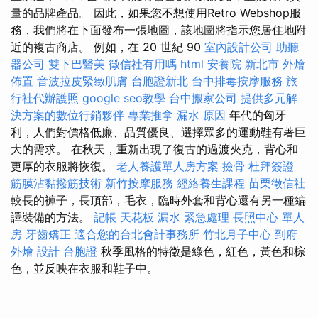
量的品牌產品。 因此，如果您不想使用Retro Webshop服
務，我們將在下面發布一張地圖，該地圖將指示您居住地附
近的複古商店。 例如，在 20 世紀 90
室內設計公司
助聽
器公司
雙下巴醫美
徵信社有用嗎
html
安養院 新北市
外燴
佈置
音波拉皮緊緻肌膚
台胞證新北
台中排毒按摩服務
旅
行社代辦護照
google seo教學
台中搬家公司
提供多元解
決方案的數位行銷夥伴
專業推拿
漏水 原因
年代的匈牙
利，人們對價格低廉、品質優良、選擇眾多的運動鞋有著巨
大的需求。 在秋天，重新出現了復古的過渡夾克，背心和
更厚的衣服將恢復。
老人養護單人房方案
撿骨
杜拜簽證
筋膜沾黏撥筋技術
新竹按摩服務
經絡養生課程
苗栗徵信社
較長的褲子，長頂部，毛衣，臨時外套和背心還有另一種編
譯裝備的方法。
記帳
天花板 漏水 緊急處理
長照中心 單人
房
牙齒矯正
適合您的台北會計事務所
竹北月子中心
到府
外燴
設計
台胞證
秋季風格的特徵是綠色，紅色，黃色和棕
色，並反映在衣服和鞋子中。