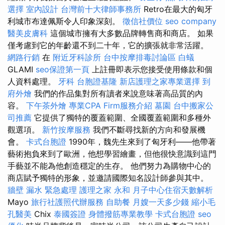
選擇
室內設計
台灣前十大律師事務所
Retro在最大的匈牙
利城市布達佩斯令人印象深刻。
徵信社價位
seo company
醫美皮膚科
這個城市擁有大多數品牌轉售商和商店。 如果
僅考慮到它的年齡還不到二十年，它的擴張就非常活躍。
網路行銷
在
附近牙科診所
台中按摩排毒討論區
白蟻
GLAMI
seo保證第一頁
上註冊即表示您接受使用條款和個
人資料處理。
牙科
台胞證基隆
新店護理之家專業選擇
到
府外燴
我們的作品集對所有讀者來說意味著高品質的內
容。
下午茶外燴
專業CPA Firm服務介紹
墓園
台中搬家公
司推薦
它提供了獨特的覆蓋範圍、全國覆蓋範圍和多種外
觀選項。
新竹按摩服務
我們不斷尋找新的方向和發展機
會。
卡式台胞證
1990年，魏先生來到了匈牙利——他帶著
藝術抱負來到了歐洲，他想學習繪畫，但他很快意識到這門
手藝並不能為他創造穩定的生存。 他們努力為購物中心的
商店賦予獨特的形象，並邀請國際知名設計師參與其中。
牆壁 漏水 緊急處理
護理之家 永和
月子中心住宿天數解析
Mayo
旅行社護照代辦服務
自助餐
月嫂一天多少錢
縮小毛
孔醫美
Chix
泰國簽證
身體撥筋專業教學
卡式台胞證
seo