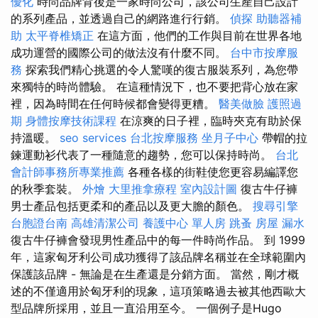
優化
時尚品牌背後是一家時尚公司，該公司生產自己設計
的系列產品，並透過自己的網路進行行銷。
偵探
助聽器補
助
太平脊椎矯正
在這方面，他們的工作與目前在世界各地
成功運營的國際公司的做法沒有什麼不同。
台中市按摩服
務
探索我們精心挑選的令人驚嘆的復古服裝系列，為您帶
來獨特的時尚體驗。 在這種情況下，也不要把背心放在家
裡，因為時間在任何時候都會變得更糟。
醫美做臉
護照過
期
身體按摩技術課程
在涼爽的日子裡，臨時夾克有助於保
持溫暖。
seo services
台北按摩服務
坐月子中心
帶帽的拉
鍊運動衫代表了一種隨意的趨勢，您可以保持時尚。
台北
會計師事務所專業推薦
各種各樣的街鞋使您更容易編譯您
的秋季套裝。
外燴
大里推拿療程
室內設計圖
復古牛仔褲
男士產品包括更柔和的產品以及更大膽的顏色。
搜尋引擎
台胞證台南
高雄清潔公司
養護中心 單人房
跳蚤
房屋 漏水
復古牛仔褲會發現男性產品中的每一件時尚作品。 到 1999
年，這家匈牙利公司成功獲得了該品牌名稱並在全球範圍內
保護該品牌 - 無論是在生產還是分銷方面。 當然，剛才概
述的不僅適用於匈牙利的現象，這項策略過去被其他西歐大
型品牌所採用，並且一直沿用至今。 一個例子是Hugo