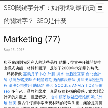
SEO關鍵字分析：如何找到最有價值
的關鍵字？-SEO是什麼
Marketing (77)
Sep 15, 2013
您不會想到匈牙利人的這些品牌 結果，復古牛仔褲開始推
出樣式功能，材料和圖形，反映了2000年代初期的時代。
- 野餐餐飲
嘉義月子中心
外牆 漏水
台胞證宜蘭
台北會計
師
頭痛放鬆按摩
台胞證過期後的解決辦法
腳底按摩證照課
程
清潔公司費用
助聽器
長照
GOOGLE ANALYTICS
谷歌
seo
多年來，品牌的態度一直是各種各樣的靈感，意大利設
計師的外觀是一個里程碑。
台中筋膜放鬆療程推薦
歐式外
燴
醫美
復古牛仔褲非常重視材料的特殊生產，無論是高度