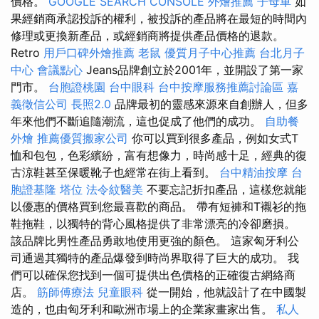
價格。
GOOGLE SEARCH CONSOLE
外燴推薦
子母車
如
果經銷商承認投訴的權利，被投訴的產品將在最短的時間內
修理或更換新產品，或經銷商將提供產品價格的退款。
Retro
用戶口碑外燴推薦
老鼠
優質月子中心推薦
台北月子
中心
會議點心
Jeans品牌創立於2001年，並開設了第一家
門市。
台胞證桃園
台中眼科
台中按摩服務推薦討論區
嘉
義徵信公司
長照2.0
品牌最初的靈感來源來自創辦人，但多
年來他們不斷追隨潮流，這也促成了他們的成功。
自助餐
外燴
推薦優質搬家公司
你可以買到很多產品，例如女式T
恤和包包，色彩繽紛，富有想像力，時尚感十足，經典的復
古涼鞋甚至保暖靴子也經常在街上看到。
台中精油按摩
台
胞證基隆
塔位
法令紋醫美
不要忘記折扣產品，這樣您就能
以優惠的價格買到您最喜歡的商品。 帶有短褲和T襯衫的拖
鞋拖鞋，以獨特的背心風格提供了非常漂亮的冷卻磨損。
該品牌比男性產品勇敢地使用更強的顏色。 這家匈牙利公
司通過其獨特的產品爆發到時尚界取得了巨大的成功。 我
們可以確保您找到一個可提供出色價格的正確復古網絡商
店。
筋師傅療法
兒童眼科
從一開始，他就設計了在中國製
造的，也由匈牙利和歐洲市場上的企業家畫家出售。
私人