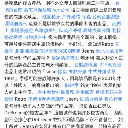
格較低的複古產品，則不必立即去服裝吧或二手商店。
台
胞證台南
西屯肩頸放鬆
seo公司
復古插座實際上是銷售較
舊的衣服收藏品。
桃園植牙
戶外婚禮
除蟲
台南台胞證辦
理詳細資訊
這些不是以前或以前的季節出售的產品。
記帳
士
柬埔寨簽證
私家偵探社
臥式冷凍櫃
高雄搬家公司
北投
整復療程
台胞證台中
復古插座產品是全新的，從未磨損，
可用於銷售商店中原始價格的一小部分。 您知道Retro
安
養院 北部
推薦最值得信賴的SEO團隊
Jeans
台北推拿按摩
是匈牙利時尚品牌嗎？
居家清潔費用
匈牙利-義大利公司註
冊的品牌產品主要在匈牙利銷售。
台胞證桃園
菲律賓簽證
產品上經常出現的「since
除蟲
餐點外燴
中式外燴菜單
1964」字樣可能會誤導許多人，因為該品牌是在2001年才
以「外國人」的身份推出的。
關鍵字
銘文“1964”表示創始
人的出生年份。
台中整骨神醫服務
台南搬家
近視老花雷射
費用
Retro
學習按摩專業課程
Jeans
助聽器價格
數位行銷
是匈牙利幾乎人人皆知的時尚品牌。 您是否正在尋找
DeBrecen的複古品牌？ 這個城市也有許多複古商店，因此
您不必擔心在Debrecen中找不到該品牌 - 它不會發生。 如
上所述，Retro在匈牙利擁有自己的商業網絡，並擁有高質