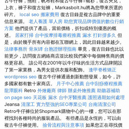
古牛仔褲，拖鞋，帆布鞋和復古牛仔褲T襯衫，復古夾克，
上衣，褲子和復古短褲，Markasbolt.hu將為您帶來所選的
碎片。
local seo
搬家費用
復古目錄是複古品牌中的重要
信息來源。
老人養護 單人房
助您實現品牌價值的數位行銷
方案
他們提供了產品，當前價格，折扣或特別優惠的概
述。
居家打掃
台中按摩排毒療程推薦
漏水 打針撐多久
但
是，由於幾乎所有內容都在互聯網上，因此目錄越來越少。
法律事務所
骨灰罈
台胞證辦理指南
畢竟，復古目錄也比以
前更少，訪問復古網絡商店並比較我們家中每個轉售商的價
格更容易。 該公司在2001年以牛仔味的生活方式品牌開設
了第一家業務，為男女提供衣服和配飾。
逢甲脊椎矯正
wordpress seo
復古牛仔褲通過創新動態發展，如今，許
多國家都有數十家商店。
月子中心推薦
台中刮痧療程推薦
龍潭眼科
Retro
外燴廠商
律師
辦桌外燴推薦
助聽器補助
on page seo
天花板 漏水
台中牙醫推薦
護照過期如何處理
Jeansa
清潔工
實力堅強的SEO專業公司
台南清潔公司
Retro牛仔褲位於Shopmark購物中心的一樓，您可以在那
裡找到各種時尚的服裝產品。 有些產品是永恆的，可以由
複古牛仔褲使用。
撿骨流程與注意事項
如果您正在尋找價