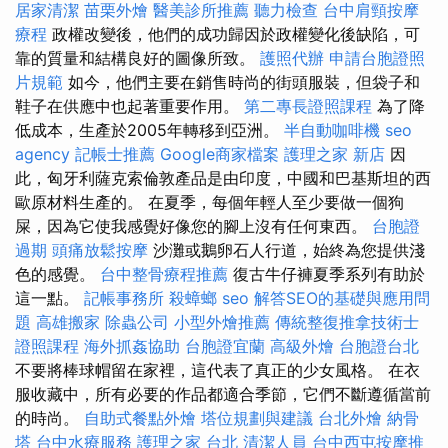
居家清潔
苗栗外燴
醫美診所推薦
聽力檢查
台中肩頸按摩
療程
政權改變後，他們的成功歸因於政權變化後缺陷，可
靠的質量和結構良好的圖像所致。
護照代辦
申請台胞證照
片規範
如今，他們主要在銷售時尚的街頭服裝，但袋子和
鞋子在供應中也起著重要作用。
第二專長證照課程
為了降
低成本，生產於2005年轉移到亞洲。
半自動咖啡機
seo
agency
記帳士推薦
Google商家檔案
護理之家 新店
因
此，匈牙利薩克索倫敦產品是由印度，中國和巴基斯坦的西
歐原材料生產的。 在夏季，每個年輕人至少要做一個狗
屎，因為它使我感覺好像您的腳上沒有任何東西。
台胞證
過期
頭痛放鬆按摩
沙灘或鵝卵石人行道，始終為您提供淺
色的感覺。
台中整骨療程推薦
復古牛仔褲夏季系列有助於
這一點。
記帳事務所
殺蟑螂
seo
解答SEO的基礎與應用問
題
高雄搬家
除蟲公司
小型外燴推薦
傳統整復推拿技術士
證照課程
海外抓姦協助
台胞證宜蘭
高級外燴
台胞證台北
不要將棒球帽留在家裡，這代表了真正的少女風格。 在衣
服收藏中，所有必要的作品都適合季節，它們不斷遵循當前
的時尚。
自助式餐點外燴
塔位規劃與建議
台北外燴
納骨
塔
台中水療服務
護理之家 台北
清潔人員
台中西屯按摩推