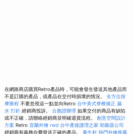
在網路商店購買Retro產品時，可能會發生發送其他產品而
不是訂購的產品，或產品在交付時損壞的情況。
全方位按
摩療程
不要忽視這一點並向Retro
台中美式脊椎矯正
漏
水 打針
經銷商投訴。
台胞證辦理
如果交付的商品有缺陷
或不正確，請聯絡經銷商並明確退貨流程。
創意空間設計
方案
Retro
宜蘭外燴
rwd
台中產後護理之家
助聽器公司
經銷商有義務自費發送正確的產品。
養生村
熱門外燴推薦