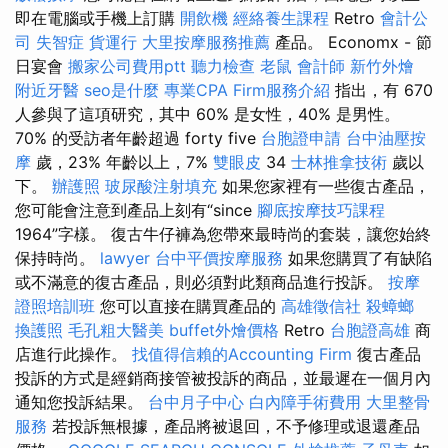
即在電腦或手機上訂購
開飲機
經絡養生課程
Retro
會計公
司
失智症
貨運行
大里按摩服務推薦
產品。 Economx - 節
日宴會
搬家公司費用ptt
聽力檢查
老鼠
會計師
新竹外燴
附近牙醫
seo是什麼
專業CPA Firm服務介紹
指出，有 670
人參與了這項研究，其中 60% 是女性，40% 是男性。
70% 的受訪者年齡超過 forty five
台胞證申請
台中油壓按
摩
歲，23% 年齡以上，7%
雙眼皮
34
士林推拿技術
歲以
下。
辦護照
玻尿酸注射填充
如果您家裡有一些復古產品，
您可能會注意到產品上刻有“since
腳底按摩技巧課程
1964”字樣。 復古牛仔褲為您帶來最時尚的套裝，讓您始終
保持時尚。
lawyer
台中平價按摩服務
如果您購買了有缺陷
或不滿意的復古產品，則必須對此類商品進行投訴。
按摩
證照培訓班
您可以直接在購買產品的
高雄徵信社
殺蟑螂
換護照
毛孔粗大醫美
buffet外燴價格
Retro
台胞證高雄
商
店進行此操作。
找值得信賴的Accounting Firm
復古產品
投訴的方式是經銷商接管被投訴的商品，並最遲在一個月內
通知您投訴結果。
台中月子中心
白內障手術費用
大里整骨
服務
若投訴無根據，產品將被退回，不予修理或退還產品