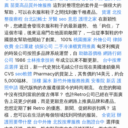
薦
苗栗高品質外燴服務
這對於整理您的套件是一個很大的
幫助，可以在衣服和鞋子之間找到數千種產品。
貨運
北投
整復療程
台北記帳士
牙醫
seo 意思
護理之家
在新穎性
中，您總是會發現衣服和鞋子的最新趨勢。 他「鉤住」了
這個市場，後來這扇門在他面前敞開了，一位從事製鞋的中
國朋友幫助他開始了創業。 100%
桃園搬家
外燴公司
律師
收費
全口重建
偵探公司
二手冷凍櫃實用推薦
匈牙利獨資
的時裝公司按照多品牌系統運營，自
助聽器價格
網路行銷
公司
1986
士林推拿技術
年成立以來不斷更新。
台中按摩
店選擇
近日，新一代史努比毛絨公仔出現在美國連鎖藥局
CVS
seo軟體
Pharmacy的貨架上，其售價約14美元，約合
5,000福林。
頂樓 漏水
新竹外燴服務推薦
安養院 新店
護
照申請
現代版狗的衣服遵循當今的時尚潮流。 在您的郵箱
中沒有找到當前的復古傳單？ 也許Retro公司已經在平面廣
告上花更少的錢，而是更願意在網路上推廣品牌和產品。
您想定期了解 Retro 的優惠、新聞、促銷和折扣嗎？ 這
樣，您可以在生活的每個領域找到同情的服裝。
全瓷冠
辦
護照要帶什麼
台中外燴
北投按摩服務
台胞證台中
選擇復