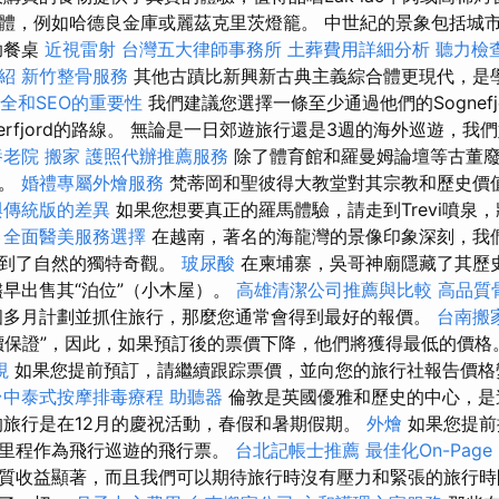
，例如哈德良金庫或麗茲克里茨燈籠。 中世紀的景象包括城市邊緣的
自助餐桌
近視雷射
台灣五大律師事務所
土葬費用詳細分析
聽力檢
介紹
新竹整骨服務
其他古蹟比新興新古典主義綜合體更現代，是
安全和SEO的重要性
我們建議您選擇一條至少通過他們的Sognefjord
rangerfjord的路線。 無論是一日郊遊旅行還是3週的海外巡遊，
養老院
搬家
護照代辦推薦服務
除了體育館和羅曼姆論壇等古董
迷。
婚禮專屬外燴服務
梵蒂岡和聖彼得大教堂對其宗教和歷史價
與傳統版的差異
如果您想要真正的羅馬體驗，請走到Trevi噴泉
。
全面醫美服務選擇
在越南，著名的海龍灣的景像印象深刻，我
看到了自然的獨特奇觀。
玻尿酸
在柬埔寨，吳哥神廟隱藏了其歷
儘早出售其“泊位”（小木屋）。
高雄清潔公司推薦與比較
高品質
個多月計劃並抓住旅行，那麼您通常會得到最好的報價。
台南搬
價保證”，因此，如果預訂後的票價下降，他們將獲得最低的價格
視
如果您提前預訂，請繼續跟踪票價，並向您的旅行社報告價格
台中泰式按摩排毒療程
助聽器
倫敦是英國優雅和歷史的中心，是
的旅行是在12月的慶祝活動，春假和暑期假期。
外燴
如果您提前
箱里程作為飛行巡遊的飛行票。
台北記帳士推薦
最佳化On-Pag
質收益顯著，而且我們可以期待旅行時沒有壓力和緊張的旅行時