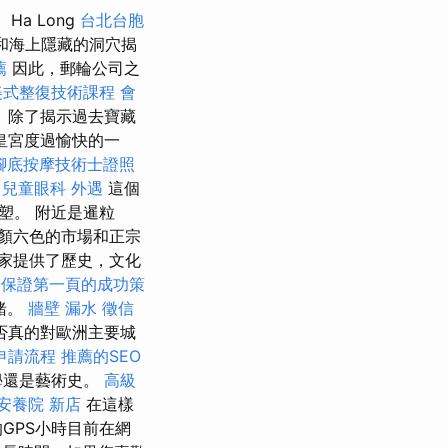
Ha Long
台北台胞
和海上隱藏的洞穴揭
薦
因此，郵輪公司之
美式整復技術課程
會
 除了揭示過去寶藏
皇宮度過愉快的一
腳底按摩技術士證照
兒童眼科
外遇
這個
塑。 附近是暹粒
顏六色的市場和正宗
家提供了歷史，文化
O保證第一頁的成功策
緒。
牆壁 漏水
徵信
否真的對歐洲主要城
申請流程
推薦的SEO
學還是藝術史。
高級
安養院 新店
在這樣
GPS小時目前在網