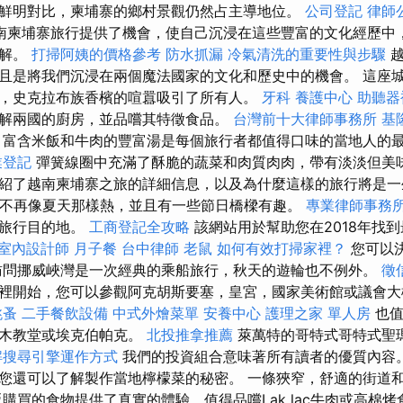
鮮明對比，柬埔寨的鄉村景觀仍然占主導地位。
公司登記
律師
南柬埔寨旅行提供了機會，使自己沉浸在這些豐富的文化經歷中
了解。
打掃阿姨的價格參考
防水抓漏
冷氣清洗的重要性與步驟
且是將我們沉浸在兩個魔法國家的文化和歷史中的機會。 這座
，史克拉布族香檳的喧囂吸引了所有人。
牙科
養護中心
助聽器
解兩國的廚房，並品嚐其特徵食品。
台灣前十大律師事務所
基
？
富含米飯和牛肉的豐富湯是每個旅行者都值得口味的當地人的
業登記
彈簧線圈中充滿了酥脆的蔬菜和肉質肉肉，帶有淡淡但美味
紹了越南柬埔寨之旅的詳細信息，以及為什麼這樣的旅行將是
不再像夏天那樣熱，並且有一些節日橋樑有趣。
專業律師事務
季旅行目的地。
工商登記全攻略
該網站用於幫助您在2018年找
室內設計師
月子餐
台中律師
老鼠
如何有效打掃家裡？
您可以
訪問挪威峽灣是一次經典的乘船旅行，秋天的遊輪也不例外。
徵
裡開始，您可以參觀阿克胡斯要塞，皇宮，國家美術館或議會
跳蚤
二手餐飲設備
中式外燴菜單
安養中心
護理之家 單人房
也值
爾木教堂或埃克伯帕克。
北投推拿推薦
萊萬特的哥特式哥特式聖
解搜尋引擎運作方式
我們的投資組合意味著所有讀者的優質內容。
您還可以了解製作當地檸檬菜的秘密。 一條狹窄，舒適的街道
購買的食物提供了真實的體驗，值得品嚐Lak lac牛肉或高棉烤