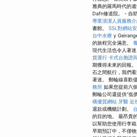
雅典的羅馬時代的遺體
Dafn修道院。 - 
專業清潔人員服務
書館。
SSL對網站
台中水療
y Gei
的旅程完全滿意。
現代生活也令人著
貨運行
卡式台胞證
期獲得未來的回報
石之間航行，我們
著迷。 郵輪線喜歡
務所
如果您提前六
郵輪公司還提供“低
構優質網站
牙醫
近
退款或機艙計劃。
的目的地。 最昂貴
以幫助您使用行李
早期預訂中，不僅物