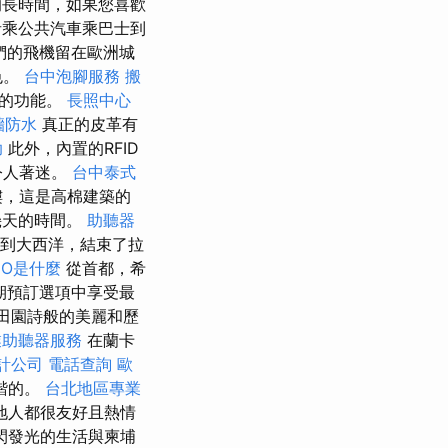
的長時間，如果您喜歡
者乘公共汽車乘巴士到
們的飛機留在歐洲城
色。
台中泡腳服務
搬
性的功能。
長照中心
牆防水
真正的皮革有
助
此外，內置的RFID
令人著迷。
台中泰式
樓，這是高棉建築的
幾天的時間。
助聽器
到大西洋，結束了拉
EO是什麼
從首都，希
早期預訂選項中享受最
田園詩般的美麗和歷
業助聽器服務
在蘭卡
計公司
電話查詢
歐
諧的。
台北地區專業
地人都很友好且熱情
閃發光的生活與柬埔