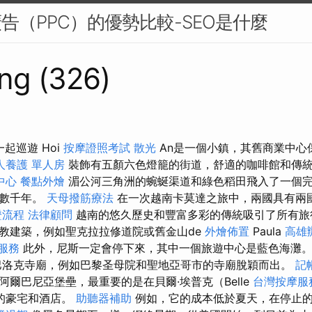
廣告（PPC）的優勢比較-SEO是什麼
ng (326)
l一起巡遊 Hoi
按摩證照考試
散光
An是一個小鎮，其舊商業中心
人養護 單人房
裝飾有五顏六色燈籠的街道，舒適的咖啡館和傳
中心
餐點外燴
湄公河三角洲的蜿蜒渠道和綠色稻田飛入了一個
了數千年。
天母撥筋療法
在一次越南卡莫達之旅中，兩國具有兩
證流程
法律顧問
越南的悠久歷史和豐富多彩的傳統吸引了所有旅
教建築，例如聖克拉拉修道院或舊金山de
外燴佈置
Paula
高雄
服務
此外，尼斯一定會停下來，其中一個旅遊中心是藍色海灘
巴洛克寺廟，例如巴黎圣母院和聖地亞哥市的寺廟脫穎而出。
記
爾巴尼亞堡壘，最重要的是在貝爾·埃普克（Belle
台灣按摩服
造的豪宅和酒店。
助聽器補助
例如，它的成本低於夏天，在停止