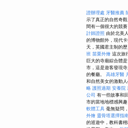
證辦理處
牙醫推薦
示了真正的自然奇
間有一個很大的競賽
計師證照
由於北美人
的博物館外，現代卡
天，英國君主制的
班
苗栗外燴
這次旅
巨大的寺廟綜合體是
市，這是遊客發現
的餐廳。
高雄牙醫
和自然美女的激動
略
護照過期
安養院
公司
有一些故事和回
市的當地地標感興趣
軟體工具
毫無疑問，
外燴
靈骨塔選擇指
的巡遊中，教科書栩