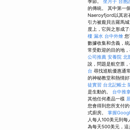
季節。
坐月子
台胞
的傳統。 其中第一
Naeroyfjord
引力被龐貝古羅馬
度上，它與之形成了考
樓 漏水
台中外燴
您
數據收集和含義，統
常受歡迎的目的地，
公司推薦
安養院
北
說，問題是航空票，
台
尋找巡航優惠通常
的神秘教堂和熱情
徒實習
台北記帳士
是生動的。
台中推
其他任何產品一樣
您會得到您所支付
式廚房。
掌握Googl
人每人100美元到每
為每天500美元，