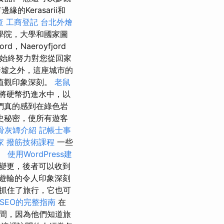
Kerasarii和
查
工商登記
台北外燴
學院，大學和國家圖
，Naeroyfjord
我們始終努力對您從回家
廢墟之外，這座城市的
值觀印象深刻。
老鼠
，將硬幣扔進水中，以
們真的感到在綠色岩
史秘密，使所有遊客
骨灰罈介紹
記帳士事
家
撥筋技術課程
一些
。
使用WordPress建
變更，後者可以收到
遊輪的令人印象深刻
抓住了旅行，它也可
e SEO的完整指南
在
間，因為他們知道旅