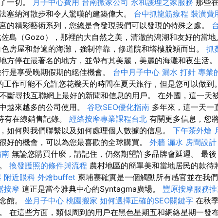
織了一切。
月子中心費用
台南搬家公司
永和護理之家服務
那些在
法塞納河散步和令人驚嘆的建築偉大。
台中抓龍筋療程
裝潢費
宮的精彩藝術系列，您總是會發現我們可以發現的特殊之處。
佐島（Gozo），那裡的大自然之美，清澈的潟湖和友好的當地
白色房屋和舒適的海灘，強制停靠，修道院和塔樓脫穎而出。
抓
地方停在最著名的地方，並帶有其美麗，美麗的海灘和夜生活
旅行是享受晚期假期的絕佳機會。
台中月子中心
漏水 打針
專業的
的工作可能不允許您花幾天的時間在夏天旅行，但是您可以做到
萬用戶不斷尋找互聯網上最好的新聞和信息的用戶。 在外國，這一天
家中越來越多的公司使用。
谷歌SEO優化指南
多年來，這一天一
區持有在線銷售記錄。
經絡按摩專業課程台北
有關更多信息，您
，如何與我們聯繫以及如何處理個人數據的信息。
下午茶外燴
很好的機會，可以為您最喜歡的全球購買。
外牆 漏水
房間設計
指南
無論您購買什麼，請記住，仍然期望許多品牌會延遲。 最後
注。
換發護照的條件與流程
農村地區的簡單美和當地居民的款待
器
附近眼科
外燴buffet
柬埔寨確實是一個觸動所有感官並在我們
鬆按摩
這正是當今雅典中心的Syntagma廣場。
豐原按摩服務
紀念館。
坐月子中心
桃園搬家
如何選擇正確的SEO關鍵字
在秋季
。 在這些方面，類似周到的用戶在黑色星期五和網絡星期一發布