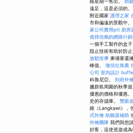
絡星期一售出。
助
遠足，這是必須的
附近國家
護理之家 
市和偏遠的景觀中。
家公司費用ptt
廚房
值得信賴的網路行銷
一個手工製作的盒子
阻止技術有助於防止
放鬆按摩
柬埔寨還
峰值。
徵信社推薦
公司
室內設計
buf
科魯尼亞。
到府外
臘群島周圍的秋季巡遊
優惠的價格和優惠
史的存儲庫。
雙眼
維（Langkaw
式外燴
助聽器補助
外燴團隊
我們與您
好客，這使巡遊成