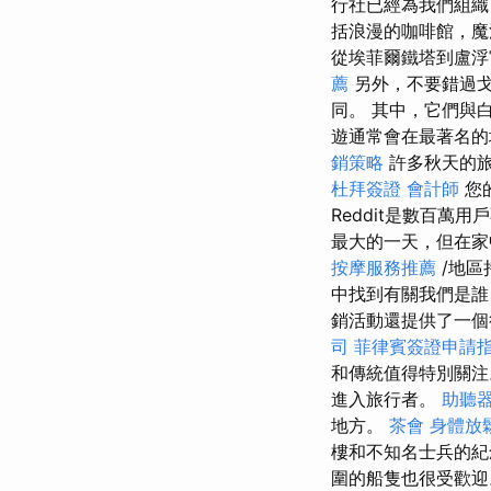
行社已經為我們組
括浪漫的咖啡館，魔
從埃菲爾鐵塔到盧浮
薦
另外，不要錯過戈
同。 其中，它們與
遊通常會在最著名的
銷策略
許多秋天的
杜拜簽證
會計師
您
Reddit是數百
最大的一天，但在
按摩服務推薦
/地
中找到有關我們是誰
銷活動還提供了一個
司
菲律賓簽證申請
和傳統值得特別關
進入旅行者。
助聽
地方。
茶會
身體放
樓和不知名士兵的
圍的船隻也很受歡迎