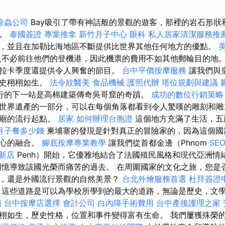
除蟲公司
Bay吸引了帶有神話般的景觀的遊客，那裡的岩石形狀
觀。
泰國簽證
專業推拿
新竹月子中心
眼科
私人居家清潔服務推
，並且在加勒比海地區不斷提供比世界其他任何地方的優點。
不必前往他們的登機港，因此機票的費用不如其他郵輪目的地。
拉卡季度還提供令人興奮的節目。
台中平價按摩服務
讓我們與
歷史栩栩如生。
法令紋醫美
食品機械
護照代辦
塔位規劃與建議
行的下一站是高棉建築傳奇吳哥窟的奇蹟。
成功的數位行銷策略
世界遺產的一部分，可以在每個角落都看到令人驚嘆的雕刻和雕
寺廟的流行起點。
居家
如何辦理台胞證
這個地方充滿了生活，五
月子餐多少錢
柬埔寨的發現是針對真正的冒險家的，因為這個國
人心的融合。
腳底按摩專業教學
讓我們從首都金邊（Phnom
SE
 新店
Penh）開始，它優雅地結合了法國殖民風格和現代亞洲情
憶導致該國光榮而痛苦的過去。 在周圍國家的文化之旅，您是
，還是外國流行景觀的自然美景？
台北外燴服務首選
杜拜簽證
這些道路是可以為學校所學到的最大的道路，無論是歷史，文
南
台中按摩店選擇
會計公司
白內障手術費用
台中產後護理之家
栩如生，歷史性格，位置和事件變得富有生命。 我們屢獲殊榮的