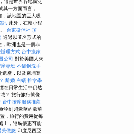
，這是世界各地廣泛
就其一方面而言，
知，該地區的巨大吸
資訊
此外，在較小程
產。
台東徵信社
頂
務
通過以匿名形式的
記住，歐洲也是一個非
證辦理方式
台中搬家
器公司
對於美國人來
按摩專班
不鏽鋼洗手
化遺產，以及柬埔寨
辦？
離婚
白蟻
推拿學
憶在日常生活中仍然
領域？ 旅行旅行就像
術
台中按摩服務推薦
食物到超豪華的豪華
置，旅行的費用從每
船上，巡航優惠可能
醫美做臉
印度尼西亞