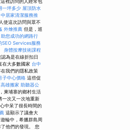
這裡訪問的人經常包
用一坪多少
屋頂防水
台中居家清潔服務推
人使這次訪問與眾不
姦
外燴推薦
但是，巡
。
助您成功的網路行
SEO Services服務
。
身體按摩技術課程
被認為是在線折扣日
直在大多數國家
台中
將在我們的隱私政策
月子中心價格
這些促
高雄搬家
助聽器公
，柬埔寨的鄉村生活
將一次又一次地重新
心中呆了很長時間的
推薦
這顯示了議會大
遊輪中，希臘群島周
了他們的發現。 您