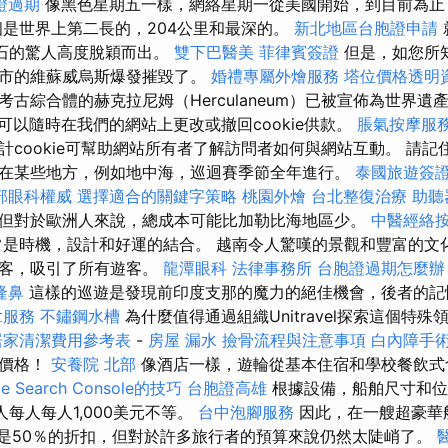
證過期
像黑色星期五一樣，網絡星期一從美國開始，到目前為止
個是世界上第二長的，204公里和最深的。
新北地區台胞證申請
以其岩石的驚人高度脫穎而出。
雙下巴醫美
菲律賓簽證
但是，如您所
城市的維蘇威烏斯爆發摧毀了。
婚禮專屬外燴服務
塔位價格透明
古綜合體的赫克拉尼姆（Herculaneum）已被宣佈為世界遺
可以隨時在我們的網站上更改或撤回cookie供款。
脹氣按摩服
計cookie可幫助網站所有者了解訪問者如何與網站互動。 請
在某些地方，例如地中海，巡迴賽季節全年進行。
泰國旅遊簽
部眼科權威
選擇適合的關鍵字策略
桃園外燴
台北整復治療
助聽
但對於歐洲人來說，總成本可能比加勒比海地區少。
中醫經絡
是時機，設計和好運的結合。 越南令人驚嘆的景觀和豐富的文
好客，吸引了所有遊客。
龍潭眼科
法律事務所
台胞證過期怎麼
隆鼻
這樣的巡遊是發現前印度支那的魔力的絕佳機會，後者的記
拿服務
不鏽鋼水槽
為什麼值得通過組織Unitravel探索這個特殊
居家清潔費用參考表
-
房屋 漏水
撿骨流程與注意事項
白內障手
的價格！
安養院 北部
像酒店一樣，遊輪從基本住宿和學校餐飲式
e Search Console的技巧
台胞證高雄
根據設備，船舶尺寸和位
人每人每人1,000美元不等。
台中泡腳服務
因此，在一艘超豪華
這是50％的折扣，但對於許多旅行者的預算來說仍然太陡峭了。