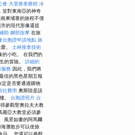
公會
大里推拿療程
冷
，並對東南亞的神奇
越南柬埔寨的旅程不僅
城市的現代形像還提
補助
腳部按摩
在旅
隆台胞證申請地點
旅
最愛。
士林推拿技術
的小吃。 在我們的
一生的冒險。
詳細的
所服務
因此，我們將
到最佳的黑色星期五報
決定是否要通過購物
信社費用
奧斯陸是該
大樓。
台胞證照片
台
得參觀聖奧拉夫大教
瑪麗亞大教堂必須參
 風景如畫的阿馬爾
和海灘散步可以使旅
食品。 您還可以參觀