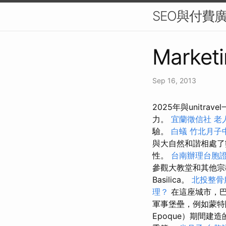
SEO與付費
Marketi
Sep 16, 2013
2025年與unitrave
力。
宜蘭徵信社
老
驗。
白蟻
竹北月子
與大自然和諧相處
性。
台南辦理台胞
參觀大教堂和其他宗
Basilica。
北投整骨
理？
在這座城市，
軍事堡壘，例如蒙特阿
Epoque）期間建