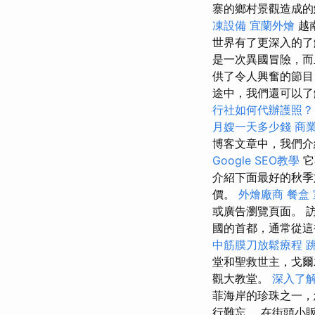
寨的鄉村景觀造成的
凍設備
宜蘭外燴
越
世界有了更深入的
是一次異國冒險，而
供了令人興奮的節目
途中，我們還可以了
行社如何代辦護照
月嫂一天多少錢
商
博客文章中，我們介
Google SEO教學
它
介紹下面最好的秋
價。
外燴廠商
餐盒
或廣告瀏覽頁面。 
國的首都，通常從這
中筋膜刀放鬆療程
堂和聖救世主，戈
觀大教堂。
深入了
菲海岸的珍珠之一，
行難忘。 在街頭小販