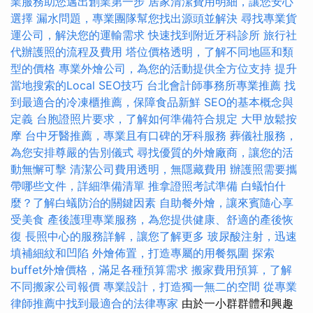
業服務助您邁出創業第一步
居家清潔費用明細，讓您安心
選擇
漏水問題，專業團隊幫您找出源頭並解決
尋找專業貨
運公司，解決您的運輸需求
快速找到附近牙科診所
旅行社
代辦護照的流程及費用
塔位價格透明，了解不同地區和類
型的價格
專業外燴公司，為您的活動提供全方位支持
提升
當地搜索的Local SEO技巧
台北會計師事務所專業推薦
找
到最適合的冷凍櫃推薦，保障食品新鮮
SEO的基本概念與
定義
台胞證照片要求，了解如何準備符合規定
大甲放鬆按
摩
台中牙醫推薦，專業且有口碑的牙科服務
葬儀社服務，
為您安排尊嚴的告別儀式
尋找優質的外燴廠商，讓您的活
動無懈可擊
清潔公司費用透明，無隱藏費用
辦護照需要攜
帶哪些文件，詳細準備清單
推拿證照考試準備
白蟻怕什
麼？了解白蟻防治的關鍵因素
自助餐外燴，讓來賓隨心享
受美食
產後護理專業服務，為您提供健康、舒適的產後恢
復
長照中心的服務詳解，讓您了解更多
玻尿酸注射，迅速
填補細紋和凹陷
外燴佈置，打造專屬的用餐氛圍
探索
buffet外燴價格，滿足各種預算需求
搬家費用預算，了解
不同搬家公司報價
專業設計，打造獨一無二的空間
從專業
律師推薦中找到最適合的法律專家
由於一小群群體和興趣