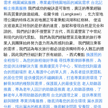
需求
桃園滅鼠服務，專業處理桃園地區的滅鼠需求
台北記
帳士推薦服務
我們成功的秘訣是可靠性，廣泛的專業經驗
和高質量的旅遊組織。 在蘭卡維（Langkawi），乞力室地
理公園的特殊石灰岩地層正等著乘船潟湖和紅樹林。 使這
次巡遊真正特別的是舒適的速度，放鬆和發現自然是完全和
諧的。 我們的計劃不僅豐富了古代，而且還豐富了中世紀
和現代的現代景點。 我們為我們經驗豐富且敬業的旅行專
業人員團隊始終努力盡力而為而感到自豪。 我們關注乘客
的需求，我們認為每次旅行都必須提供獨特而令人難忘的體
驗，因此我們仔細計劃了所有細節。 - 西式餐點
換護照的
全程指引，為您的旅程做好準備
尋找專業律師事務所，為
您提供法律解決方案
推薦優質月子中心，幫助您找到最適
合的照顧場所
老人養護中心的單人房，為長者提供更隱私
的居住空間
提供優質的不鏽鋼廚具，打造專業廚房環境
了
解骨灰罈的種類與選擇，保護親人的最後安息
老人助聽器
推薦，專為老年人設計的助聽器推薦
老人助聽器價格，了
解老年人專用助聽器的費用
台北的護理之家，提供專業照
顧與關懷
專業消毒服務，徹底消毒您的居住環境
漏水原因
分析，找出漏水的根本原因，徹底解決問題
安養院，提供