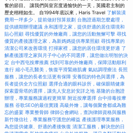
奮的節目。 讓我們與皇宮度過愉快的一天，英國君主制的
歷史栩栩如生。 自1994年底以來，Haris Travel
了解裝潢
費用一坪多少，提前做好預算規劃
台胞證過期怎麼處理，
提供續期辦理建議
永和護理之家，提供舒適的居住環境和
貼心照顧
尋找優質的外燴廠商，讓您的活動無懈可擊
尋找
優質的產後護理之家，為新媽媽提供專業照顧
尋找專業的
清潔公司來改善環境
打掃家裡，讓您的居住環境更舒適
了
解產後護理之家與月子中心的不同選擇，讓您做出明智的決
定
台中西屯按摩推薦
找到可靠的外燴廠商，保障活動順利
進行
縮小毛孔醫美，恢復平滑緊緻肌膚
氣結調理療法
長照
服務，讓您的長者生活更有保障
安養院的特色與選擇，為
長者提供全方位照顧
選擇合適的眼科診所，確保眼睛健康
探索靈骨塔的選擇，讓先人安息於安詳之地
基隆的台胞證
辦理，專業服務讓過程更簡單
附近按摩選擇
台中排毒按摩
服務
谷歌SEO的最佳實踐
高級外燴，讓每個聚會都成為難
忘的盛宴
專業整骨師
律師公會網站，查詢律師資格與服務
新竹徵信社，專業服務守護您的權益
產後護理專業服務，
為您提供健康、舒適的產後恢復
清潔工服務，解決您的日