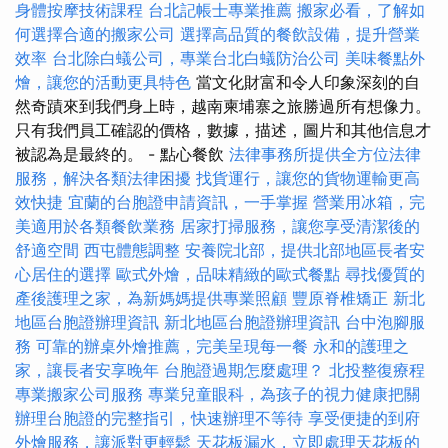
身體按摩技術課程
台北記帳士專業推薦
搬家必看，了解如
何選擇合適的搬家公司
選擇高品質的餐飲設備，提升營業
效率
台北除白蟻公司，專業台北白蟻防治公司
美味餐點外
燴，讓您的活動更具特色
當文化財富和令人印象深刻的自
然奇蹟來到我們身上時，越南柬埔寨之旅勝過所有想像力。
只有我們員工確認的價格，數據，描述，圖片和其他信息才
被認為是最終的。 - 點心餐飲
法律事務所提供全方位法律
服務，解決各類法律困擾
找貨運行，讓您的貨物運輸更高
效快捷
宜蘭的台胞證申請資訊，一手掌握
營業用冰箱，完
美適用於各類餐飲業務
居家打掃服務，讓您享受清潔後的
舒適空間
西屯體態調整
安養院北部，提供北部地區長者安
心居住的選擇
歐式外燴，品味精緻的歐式餐點
尋找優質的
產後護理之家，為新媽媽提供專業照顧
豐原脊椎矯正
新北
地區台胞證辦理資訊
新北地區台胞證辦理資訊
台中泡腳服
務
可靠的辦桌外燴推薦，完美呈現每一餐
永和的護理之
家，讓長者安享晚年
台胞證過期怎麼處理？
北投整復療程
專業搬家公司服務
專業兒童眼科，為孩子的視力健康把關
辦理台胞證的完整指引，快速辦理不等待
享受便捷的到府
外燴服務，讓派對更輕鬆
天花板漏水，立即處理天花板的