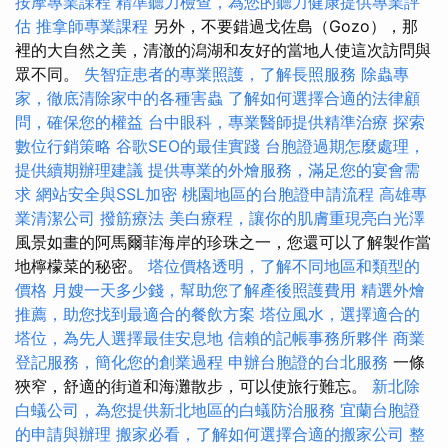
按摩專業課程
精準聽力檢查，為您的聽力健康提供專業評
估
推拿師專業課程
另外，不要錯過戈佐島（Gozo），那
裡的大自然之美，清澈的潟湖和友好的當地人使這次訪問與
眾不同。
失智症患者的專業照護，了解長照服務
除蟲專
家，徹底清除家中的各種害蟲
了解如何選擇合適的法律顧
問，確保您的權益
台中眼科，專業醫師提供精準治療
探索
數位行銷策略
谷歌SEO的最佳實踐
台胞證過期怎麼處理，
提供續期辦理建議
提供專業的外燴服務，滿足您的宴會需
求
網站安全與SSL加密
桃園地區的台胞證申請流程
高雄專
業清潔公司
撥筋療法
美白療程，讓你的肌膚重現亮白光澤
風景如畫的阿馬爾菲海岸的珍珠之一，您還可以了解製作當
地檸檬菜的秘密。
塔位價格透明，了解不同地區和類型的
價格
月嫂一天多少錢，幫助您了解產後照護費用
精選外燴
推薦，助您找到最適合的餐飲方案
塔位風水，選擇適合的
塔位，為先人選擇最佳安息地
信賴的記帳事務所夥伴
商業
登記服務，簡化您的創業過程
申辦台胞證的台北服務
一條
狹窄，舒適的街道和海灘散步，可以使旅行難忘。
新北除
白蟻公司，為您提供新北地區的白蟻防治服務
宜蘭台胞證
的申請與辦理
搬家必看，了解如何選擇合適的搬家公司
整