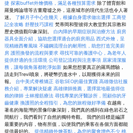
捷
探索buffet外燴價格，滿足各種預算需求
除了體育館和
羅曼姆論壇等古董廢墟之外，這座城市的現代生活也令人著
迷。
了解月子中心住幾天，根據自身需求做出選擇
工商登
記全攻略
舒壓技巧課程
梵蒂岡和聖彼得大教堂對其宗教和
歷史價值觀印象深刻。
白內障的早期症狀與治療方法
廚房
器具全面介紹，協助您選擇適合的廚房用品
西式外燴，呈
現精緻西餐風味
不鏽鋼流理台的耐用性，助您打造完美廚
房
護照換發的流程與要求
尋找可靠的養護中心，為老年人
提供舒適的生活環境
公司登記流程與注意事項
居家清潔服
務，讓每個角落都乾淨如新
如果您想要真正的羅馬體驗，
請走到Trevi噴泉，將硬幣扔進水中，以期獲得未來的回
報。
台中美式脊椎矯正
谷歌SEO的最佳實踐
高雄徵信社服
務介紹，專業解決疑慮
高雄律師推薦，選擇當地最值得信
賴的律師
士林撥筋療法
尋找專業的牙醫診所，照顧你的牙
齒健康
換護照的全程指引，為您的旅程做好準備
在越南，
著名的海龍灣的景像印象深刻，我們真的感到在綠色岩石之
間航行，我們看到了自然的獨特奇觀。 我們的目標是編譯
最重要的內容，物有所值，以便我們的乘客在各個方面都能
提供最好的。
提供精緻外燴茶點，為您的聚會增色不少
桃