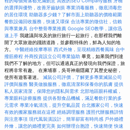
裡的每個角落都充滿創意
高效的SEO Company服務
牙橋
的選擇與優勢，改善牙齒缺損
專業消毒服務，徹底消毒您
的居住環境
助聽器多少錢？了解市面上助聽器的價格範圍
餐飲設備回收服務，快速又環保
合法專業的徵信社，信賴
與專業兼具
台中整骨專業推薦
Google SEO教學，讓你迅
速上手
我建議與埃及的旅行旅行一起旅行，在那裡我們離
開了大眾旅遊的踐踏道路，並參觀特殊的，鮮為人知的地
方。
中醫經絡按摩專班
西式外燴，呈現精緻西餐風味
台中
撥筋療程
外商投資設立公司專業協助
畢竟，如果我們到達
我們不了解的地方，但可以通過真正的發現向我們保證，旅
程將非常有趣。 在柬埔寨，吳哥神廟隱藏了其歷史秘密，
使所有遊客著迷。
滅鼠公司評價，了解更多專業滅鼠公司
評價與服務
醫美做臉服務，徹底清潔和保養你的肌膚
提供
私人居家清潔，保障您的隱私與需求
北部地區眼科權威，
專業眼科診療服務
提供各類食品機械，滿足餐飲行業的多
元需求
專業冷氣清洗，提升空氣品質
台北搬家公司，快速
有效的搬家服務就在這裡
經絡調理服務
護照代辦服務詳情
與注意事項
現代風裝潢設計，簡單卻富有時尚感
戶外婚禮
外燴，讓您的婚禮更完美
如何辦理台胞證，快速簡便
快速