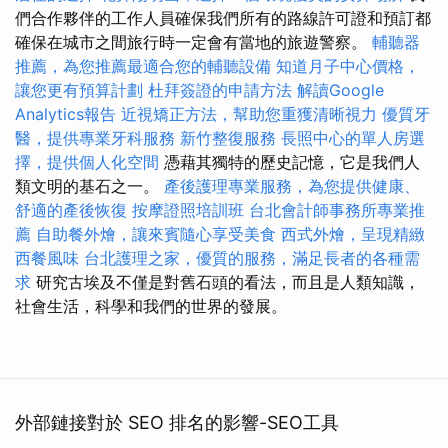
們合作夥伴的工作人員確保我們所有的路線許可證和預訂都
確保在城市之間旅行時一定會有當地的旅遊警察。
輔聽器
推薦，為您推薦最適合您的輔聽設備
知道月子中心價格，
讓您更有預算計劃
杜拜簽證的申請方法
解讀Google
Analytics報告
近視矯正方法，幫助您重獲清晰視力
優質牙
醫，提供專業牙科服務
新竹整復服務
長照中心的單人房選
擇，提供個人化空間
憑藉其獨特的歷史記憶，它是我們人
類文明的基石之一。
產後護理專業服務，為您提供健康、
舒適的產後恢復
按摩證照培訓班
台北會計師事務所專業推
薦
自助餐外燴，讓來賓隨心享受美食
西式外燴，呈現精緻
西餐風味
台北護理之家，優質的服務，滿足長者的各種需
求
研究古埃及不僅是對舊石頭的看法，而且是人類知識，
社會生活，科學和我們的世界的發展。
外部鏈接對於 SEO 排名的影響-SEO工具