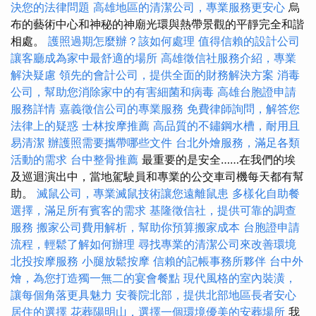
決您的法律問題
高雄地區的清潔公司，專業服務更安心
烏
布的藝術中心和神秘的神廟光環與熱帶景觀的平靜完全和諧
相處。
護照過期怎麼辦？該如何處理
值得信賴的設計公司
讓客廳成為家中最舒適的場所
高雄徵信社服務介紹，專業
解決疑慮
領先的會計公司，提供全面的財務解決方案
消毒
公司，幫助您消除家中的有害細菌和病毒
高雄台胞證申請
服務詳情
嘉義徵信公司的專業服務
免費律師詢問，解答您
法律上的疑惑
士林按摩推薦
高品質的不鏽鋼水槽，耐用且
易清潔
辦護照需要攜帶哪些文件
台北外燴服務，滿足各類
活動的需求
台中整骨推薦
最重要的是安全……在我們的埃
及巡迴演出中，當地駕駛員和專業的公交車司機每天都有幫
助。
滅鼠公司，專業滅鼠技術讓您遠離鼠患
多樣化自助餐
選擇，滿足所有賓客的需求
基隆徵信社，提供可靠的調查
服務
搬家公司費用解析，幫助你預算搬家成本
台胞證申請
流程，輕鬆了解如何辦理
尋找專業的清潔公司來改善環境
北投按摩服務
小腿放鬆按摩
信賴的記帳事務所夥伴
台中外
燴，為您打造獨一無二的宴會餐點
現代風格的室內裝潢，
讓每個角落更具魅力
安養院北部，提供北部地區長者安心
居住的選擇
花葬陽明山，選擇一個環境優美的安葬場所
我