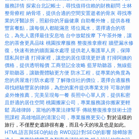
服務詳情
探索台北記帳士，尋找值得信賴的財務顧問
士林
整骨療程
納骨塔，提供合適的空間安置逝者的骨灰
尋找專
業的牙醫診所，照顧你的牙齒健康
自助餐外燴，提供各種
豐富餐點，讓每個人都能滿意
塔位風水，選擇適合的塔
位，為先人選擇最佳安息地
台中放鬆按摩
下午茶外燴，讓
您的茶會更具品味
桃園按摩服務
整復推拿療程
牆壁漏水修
復，快速有效的牆面漏水處理
提供老人養護單人房，保障
隱私與舒適
打掃家裡，讓您的居住環境更舒適
打掃阿姨的
價格，提供透明報價
工商登記全攻略
藍芽助聽器，無線藍
芽助聽器，讓聽覺體驗更方便
防水工程，從專業的角度為
您的房屋進行防水處理
了解徵信社的價位，選擇合適服務
尋找經驗豐富的律師，為您的案件提供專業支持
可靠的辦
桌外燴推薦，完美呈現每一餐
長照中心單人房，提供私密
且舒適的居住空間
桃園搬家公司，專業服務讓你搬家更輕
鬆
高雄律師，當地的專業法律幫手
傳統整復推拿技術士證
照課程
高雄地區的清潔公司，專業服務更安心
對於這樣的
旅行，不僅歷史遺跡很有趣，而且今天的埃及也是如此。
HTML語言與SEO的結合
RWD設計對SEO的影響
除蟑除害