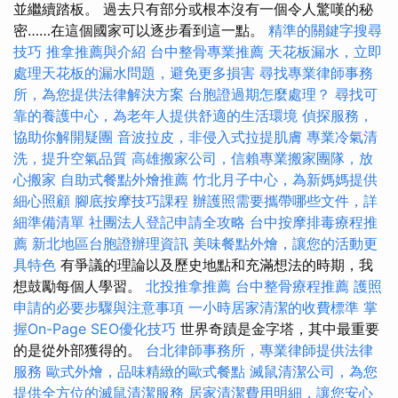
並繼續踏板。 過去只有部分或根本沒有一個令人驚嘆的秘
密……在這個國家可以逐步看到這一點。
精準的關鍵字搜尋
技巧
推拿推薦與介紹
台中整骨專業推薦
天花板漏水，立即
處理天花板的漏水問題，避免更多損害
尋找專業律師事務
所，為您提供法律解決方案
台胞證過期怎麼處理？
尋找可
靠的養護中心，為老年人提供舒適的生活環境
偵探服務，
協助你解開疑團
音波拉皮，非侵入式拉提肌膚
專業冷氣清
洗，提升空氣品質
高雄搬家公司，信賴專業搬家團隊，放
心搬家
自助式餐點外燴推薦
竹北月子中心，為新媽媽提供
細心照顧
腳底按摩技巧課程
辦護照需要攜帶哪些文件，詳
細準備清單
社團法人登記申請全攻略
台中按摩排毒療程推
薦
新北地區台胞證辦理資訊
美味餐點外燴，讓您的活動更
具特色
有爭議的理論以及歷史地點和充滿想法的時期，我
想鼓勵每個人學習。
北投推拿推薦
台中整骨療程推薦
護照
申請的必要步驟與注意事項
一小時居家清潔的收費標準
掌
握On-Page SEO優化技巧
世界奇蹟是金字塔，其中最重要
的是從外部獲得的。
台北律師事務所，專業律師提供法律
服務
歐式外燴，品味精緻的歐式餐點
滅鼠清潔公司，為您
提供全方位的滅鼠清潔服務
居家清潔費用明細，讓您安心