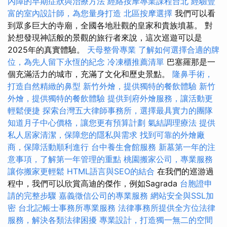
內障的早期症狀與治療方法
經絡按摩專業課程台北
經驗豐
富的室內設計師，為您量身打造
北區按摩選擇
我們可以看
到眾多巨大的寺廟，全國各地壯觀的皇家和貴族墳墓。 對
於想發現神話般的景觀的旅行者來說，這次巡遊可以是
2025年的真實體驗。
天母整骨專業
了解如何選擇合適的牌
位，為先人留下永恆的紀念
冷凍櫃推薦清單
巴塞羅那是一
個充滿活力的城市，充滿了文化和歷史景點。
隆鼻手術，
打造自然精緻的鼻型
新竹外燴，提供獨特的餐飲體驗
新竹
外燴，提供獨特的餐飲體驗
提供到府外燴服務，讓活動更
輕鬆便捷
探索台灣五大律師事務所，選擇最具實力的團隊
知道月子中心價格，讓您更有預算計劃
氣結調理療法
提供
私人居家清潔，保障您的隱私與需求
找到可靠的外燴廠
商，保障活動順利進行
台中養生會館服務
新墓第一年的注
意事項，了解第一年管理的重點
桃園搬家公司，專業服務
讓你搬家更輕鬆
HTML語言與SEO的結合
在我們的巡游過
程中，我們可以欣賞高迪的傑作，例如Sagrada
台胞證申
請的完整步驟
嘉義徵信公司的專業服務
網站安全與SSL加
密
台北記帳士事務所專業服務
法律事務所提供全方位法律
服務，解決各類法律困擾
專業設計，打造獨一無二的空間