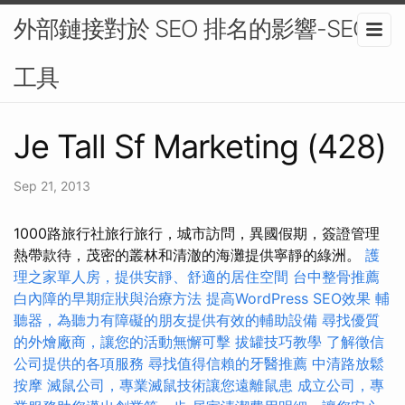
外部鏈接對於 SEO 排名的影響-SEO
工具
Je Tall Sf Marketing (428)
Sep 21, 2013
1000路旅行社旅行旅行，城市訪問，異國假期，簽證管理
熱帶款待，茂密的叢林和清澈的海灘提供寧靜的綠洲。
護
理之家單人房，提供安靜、舒適的居住空間
台中整骨推薦
白內障的早期症狀與治療方法
提高WordPress SEO效果
輔
聽器，為聽力有障礙的朋友提供有效的輔助設備
尋找優質
的外燴廠商，讓您的活動無懈可擊
拔罐技巧教學
了解徵信
公司提供的各項服務
尋找值得信賴的牙醫推薦
中清路放鬆
按摩
滅鼠公司，專業滅鼠技術讓您遠離鼠患
成立公司，專