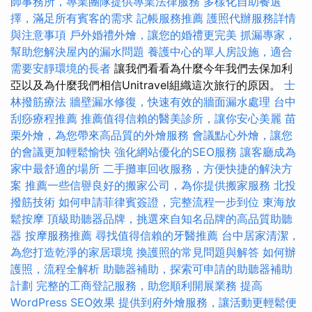
師事務所，專業團隊提供專業法律服務
多樣化自助餐選
擇，滿足所有賓客的需求
記帳服務推薦
護照代辦服務詳情
與注意事項
戶外婚禮外燴，讓您的婚禮更完美
抓漏專家，
幫助您解決屋內的漏水問題
養護中心的單人房設施，適合
需要安靜環境的長者
讓我們看看為什麼今年我們去保加利
亞以及為什麼我們相信Unitravel組織這次旅行的原因。
士
林撥筋療法
牆壁漏水修復，快速有效的牆面漏水處理
台中
刮痧療程推薦
推薦值得信賴的醫美診所，讓你安心美麗
苗
栗外燴，為您帶來高品質的外燴服務
會議點心外燴，讓您
的會議更加輕鬆愉快
強化網站優化的SEO服務
讓客廳成為
家中最舒適的場所
二手攤車回收服務，方便快捷的解決方
案
推薦一些信譽良好的搬家公司，為你提供搬家服務
北投
撥筋技術
如何申請菲律賓簽證，完整流程一步到位
東海放
鬆按摩
頂級助聽器品牌，挑選來自知名品牌的高品質助聽
器
按摩服務推薦
尋找值得信賴的牙醫推薦
台中居家清潔，
為您打造乾淨的家居環境
換護照的常見問題與解答
如何辦
護照，流程全解析
助聽器補助，探索可申請的助聽器補助
計劃
完整的工商登記服務，助您順利開展業務
提高
WordPress SEO效果
提供到府外燴服務，讓活動更輕鬆便