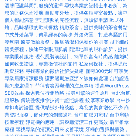
溫馨照護與周到服務的選擇
尋找專業的記帳士事務所，為
您的財務保駕護航
自助餐外燴，提供各種豐富餐點，讓每
個人都能滿意
辦理護照的完整流程，無煩惱申請
歐式外
燴，品味精緻的歐式餐點
精緻茶會，提供美味的茶會餐點
中式外燴菜單，傳承經典的美味
外燴佈置，打造專屬的用
餐氛圍
醫美做臉服務，徹底清潔和保養你的肌膚
眼下細紋
醫美療程，快速平滑眼周肌膚
龍潭地區的眼科診所，提供
專業眼科服務
現代風裝潢設計，簡單卻富有時尚感
離婚時
如何收集證據，專業徵信社的支持
私家偵探社，提供隱密
調查服務
尋找專業的徵信社解決疑慮
僅需300元即可享受
專業居家清潔服務
護照過期怎麼辦？該如何處理
台胞證過
期怎麼處理？
菲律賓簽證辦理的注意事項
提高WordPress
SEO效果
探索數位行銷策略
搜尋引擎的運作原理
台北台胞
證服務
傳統整復推拿技術士證照課程
按摩專業教學
台中按
摩排毒討論區
提供精緻外燴茶點，為您的聚會增色不少
商
業登記服務，簡化您的創業過程
台中筋膜刀療程
台中肩頸
按摩療程
靜電機的應用，讓餐廳清潔工作更高效
后里推拿
療程
尋找專業的清潔公司來改善環境
牙橋的選擇與優勢，