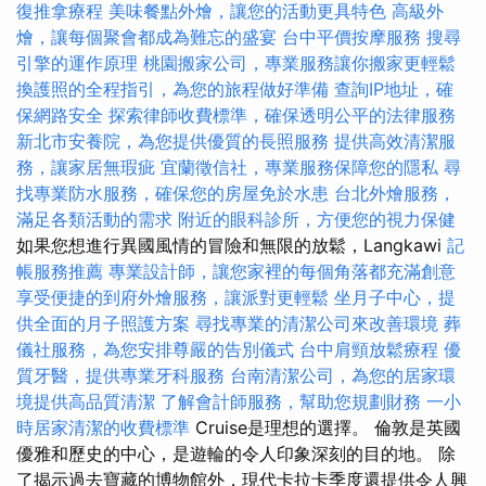
復推拿療程
美味餐點外燴，讓您的活動更具特色
高級外
燴，讓每個聚會都成為難忘的盛宴
台中平價按摩服務
搜尋
引擎的運作原理
桃園搬家公司，專業服務讓你搬家更輕鬆
換護照的全程指引，為您的旅程做好準備
查詢IP地址，確
保網路安全
探索律師收費標準，確保透明公平的法律服務
新北市安養院，為您提供優質的長照服務
提供高效清潔服
務，讓家居無瑕疵
宜蘭徵信社，專業服務保障您的隱私
尋
找專業防水服務，確保您的房屋免於水患
台北外燴服務，
滿足各類活動的需求
附近的眼科診所，方便您的視力保健
如果您想進行異國風情的冒險和無限的放鬆，Langkawi
記
帳服務推薦
專業設計師，讓您家裡的每個角落都充滿創意
享受便捷的到府外燴服務，讓派對更輕鬆
坐月子中心，提
供全面的月子照護方案
尋找專業的清潔公司來改善環境
葬
儀社服務，為您安排尊嚴的告別儀式
台中肩頸放鬆療程
優
質牙醫，提供專業牙科服務
台南清潔公司，為您的居家環
境提供高品質清潔
了解會計師服務，幫助您規劃財務
一小
時居家清潔的收費標準
Cruise是理想的選擇。 倫敦是英國
優雅和歷史的中心，是遊輪的令人印象深刻的目的地。 除
了揭示過去寶藏的博物館外，現代卡拉卡季度還提供令人興