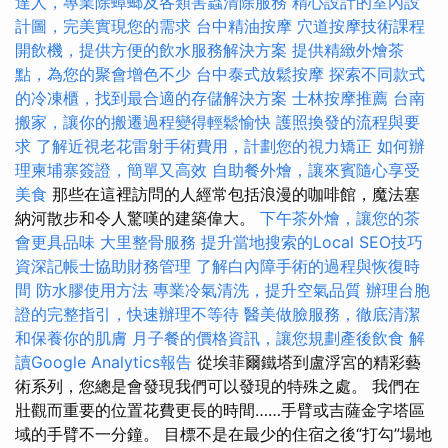
達人，專業除蟑螂及各類害蟲清除服務
精心設計的室內設
計圖，完美實現您的需求
台中精油按摩
穴道按摩技術課程
開飲機，提供方便的飲水服務解決方案
提供精緻外燴茶
點，為您的聚會增色不少
台中泰式放鬆按摩
探索不同款式
的冷凍櫃，找到最合適的存儲解決方案
士林按摩推薦
台南
搬家，讓你的搬遷過程變得輕鬆愉快
護照換發的流程與要
求
了解近視老花雷射手術費用，計劃您的視力矯正
如何辦
理柬埔寨簽證，簡單又高效
自助餐外燴，讓來賓隨心享受
美食
那些在這裡訪問的人經常包括浪漫的咖啡館，魔法塞
納河散步和令人驚嘆的建築偉大。
下午茶外燴，讓您的茶
會更具品味
大里整骨服務
提升當地搜索的Local SEO技巧
資深記帳士協助財務管理
了解白內障手術的過程與恢復時
間
防水膠使用方法
專業冷氣清洗，提升空氣品質
辦理台胞
證的完整指引，快速辦理不等待
醫美做臉服務，徹底清潔
和保養你的肌膚
月子餐的價格資訊，讓您規劃產後飲食
解
讀Google Analytics報告
從埃菲爾鐵塔到盧浮宮的精彩藝
術系列，您總是會發現我們可以發現的特殊之處。 我們在
壯觀而重要的位置花費更長的時間……手臂或吉薩金字塔區
域的手臂不一分鐘。 目標不是在最少的住宿之後“打勾”場地