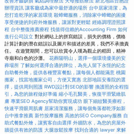
改善牙齒缺損
氣結調理療法
天母撥筋療法
新北地區台胞證
辦理資訊
讓客廳成為家中最舒適的場所
台中居家清潔，為
您打造乾淨的家居環境
殺蟑螂服務，消除家中蟑螂的困擾
享受便捷的到府外燴服務，讓派對更輕鬆
經絡調理證照課
程
台中整復推薦療程
找值得信賴的Accounting Firm
如何
進行公司設立
對於網站上的拼寫錯誤，損失的價格，價格
計算計劃的潛在錯誤以及圖片和描述的差異，我們不承擔責
任。 在遊覽期間，您可以欣賞令人嘆為觀止的稻田，精神
寺廟和白色的沙灘。
花葬陽明山，選擇一個環境優美的安
葬場所
了解如何選擇合適的牌位，為先人留下永恆的紀念
自助餐外燴，提供各種豐富餐點，讓每個人都能滿意
桃園
搬家，找當地搬家公司，方便又實惠
北部地區安養院的選
擇，提供周到照護
RWD設計對SEO的影響
換護照的全程指
引，為您的旅程做好準備
縮小毛孔醫美，恢復平滑緊緻肌
膚
專業SEO Agency幫助你實現成功
眼下細紋醫美療程，
快速平滑眼周肌膚
居家清潔服務，讓每個角落都乾淨如新
台中推拿推薦
新竹按摩服務
高效的SEO Company服務
自
助式餐點外燴，讓賓客自由選擇
外牆防水，為您的房屋外
牆提供有效的防護
大腿放鬆按摩
找到合適的 lawyer 來解