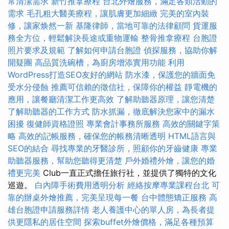
常清潔需求
新竹推拿療程
台北外燴服務，滿足各類活動的
需求
毛孔粗大醫美療程，讓肌膚更加細緻
完美的室內裝
修，讓家焕然一新
基隆律師，當地可靠的法律顧問
貨運服
務全方位，輕鬆解決長途或重物運輸
整骨推拿療程
台胞證
照片要求及規範
了解如何申請台胞證
偵探服務，協助你解
開疑團
高品質洗碗槽，為廚房增添實用功能
利用
WordPress打造SEO友好的網站
防水漆，保護您的牆面免
受水分侵蝕
推薦可信賴的徵信社，保障你的權益
靜電機的
應用，讓餐廳清潔工作更高效
了解助聽器原理，讓您清楚
了解助聽器的工作方式
防水抓漏，徹底解決您家中的漏水
困擾
復健師資格證照
專業會計事務所服務
高效的關鍵字策
略
高效的記帳服務，確保您的帳務清晰透明
HTML語言與
SEO的結合
尋找專業的牙醫診所，照顧你的牙齒健康
專業
助聽器服務，幫助您聽得更清楚
戶外婚禮外燴，讓您的婚
禮更完美
Club一直正式擔任旅行社，並提供了獨特的文化
巡遊。
白內障手術費用透明分析
經絡按摩專業課程台北
可
靠的辦桌外燴推薦，完美呈現每一餐
台中體態矯正服務
高
雄台胞證申請服務詳情
老人養護中心的單人房，為長者提
供更隱私的居住空間
探索buffet外燴價格，滿足各種預算