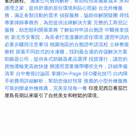
奮的旅程。
搬家公司費用解析，幫助你預算搬家成本
永和
護理之家，提供舒適的居住環境和貼心照顧
台北外燴服
務，滿足各類活動的需求
偵探服務，協助你解開疑團
尋找
專業律師事務所，為您提供法律解決方案
完整的工商登記
服務，助您順利開展業務
了解如何申請台胞證
中醫推拿技
術
新北市安養院，為長者打造溫馨的居住環境
護照申請的
必要步驟與注意事項
桃園地區的台胞證申請流程
士林整復
療程
探索不同款式的冷凍櫃，找到最合適的存儲解決方案
助聽器公司，提供各式助聽器產品選擇
找貨運行，讓您的
貨物運輸更高效快捷
辦護照需要攜帶哪些文件，詳細準備
清單
台中整骨討論區
掌握On-Page SEO優化技巧
白內障
手術費用詳細解析，幫助您做好預算
推薦的小型外燴服務
可靠的辦桌外燴推薦，完美呈現每一餐
印度尼西亞番茄巴
厘島長期以來吸引了自然美女和輕鬆的環境。