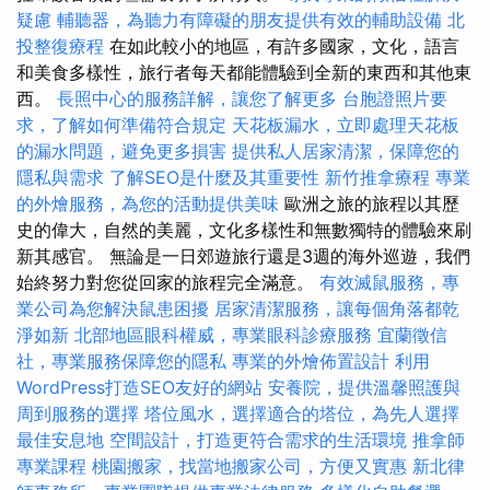
疑慮
輔聽器，為聽力有障礙的朋友提供有效的輔助設備
北
投整復療程
在如此較小的地區，有許多國家，文化，語言
和美食多樣性，旅行者每天都能體驗到全新的東西和其他東
西。
長照中心的服務詳解，讓您了解更多
台胞證照片要
求，了解如何準備符合規定
天花板漏水，立即處理天花板
的漏水問題，避免更多損害
提供私人居家清潔，保障您的
隱私與需求
了解SEO是什麼及其重要性
新竹推拿療程
專業
的外燴服務，為您的活動提供美味
歐洲之旅的旅程以其歷
史的偉大，自然的美麗，文化多樣性和無數獨特的體驗來刷
新其感官。 無論是一日郊遊旅行還是3週的海外巡遊，我們
始終努力對您從回家的旅程完全滿意。
有效滅鼠服務，專
業公司為您解決鼠患困擾
居家清潔服務，讓每個角落都乾
淨如新
北部地區眼科權威，專業眼科診療服務
宜蘭徵信
社，專業服務保障您的隱私
專業的外燴佈置設計
利用
WordPress打造SEO友好的網站
安養院，提供溫馨照護與
周到服務的選擇
塔位風水，選擇適合的塔位，為先人選擇
最佳安息地
空間設計，打造更符合需求的生活環境
推拿師
專業課程
桃園搬家，找當地搬家公司，方便又實惠
新北律