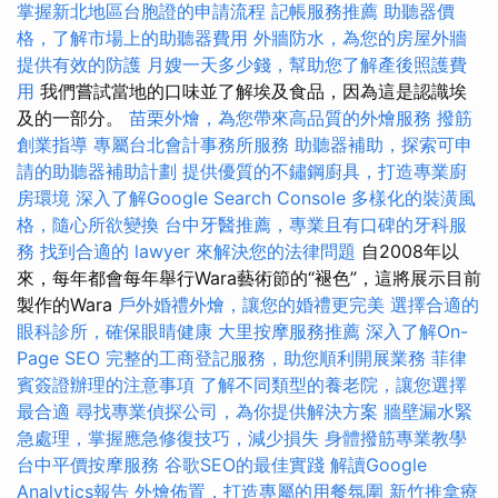
掌握新北地區台胞證的申請流程
記帳服務推薦
助聽器價
格，了解市場上的助聽器費用
外牆防水，為您的房屋外牆
提供有效的防護
月嫂一天多少錢，幫助您了解產後照護費
用
我們嘗試當地的口味並了解埃及食品，因為這是認識埃
及的一部分。
苗栗外燴，為您帶來高品質的外燴服務
撥筋
創業指導
專屬台北會計事務所服務
助聽器補助，探索可申
請的助聽器補助計劃
提供優質的不鏽鋼廚具，打造專業廚
房環境
深入了解Google Search Console
多樣化的裝潢風
格，隨心所欲變換
台中牙醫推薦，專業且有口碑的牙科服
務
找到合適的 lawyer 來解決您的法律問題
自2008年以
來，每年都會每年舉行Wara藝術節的“褪色”，這將展示目前
製作的Wara
戶外婚禮外燴，讓您的婚禮更完美
選擇合適的
眼科診所，確保眼睛健康
大里按摩服務推薦
深入了解On-
Page SEO
完整的工商登記服務，助您順利開展業務
菲律
賓簽證辦理的注意事項
了解不同類型的養老院，讓您選擇
最合適
尋找專業偵探公司，為你提供解決方案
牆壁漏水緊
急處理，掌握應急修復技巧，減少損失
身體撥筋專業教學
台中平價按摩服務
谷歌SEO的最佳實踐
解讀Google
Analytics報告
外燴佈置，打造專屬的用餐氛圍
新竹推拿療