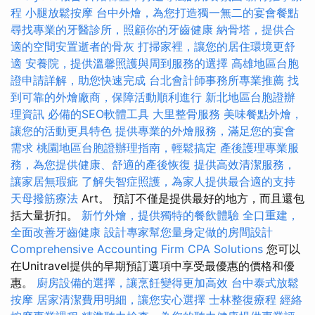
程
小腿放鬆按摩
台中外燴，為您打造獨一無二的宴會餐點
尋找專業的牙醫診所，照顧你的牙齒健康
納骨塔，提供合
適的空間安置逝者的骨灰
打掃家裡，讓您的居住環境更舒
適
安養院，提供溫馨照護與周到服務的選擇
高雄地區台胞
證申請詳解，助您快速完成
台北會計師事務所專業推薦
找
到可靠的外燴廠商，保障活動順利進行
新北地區台胞證辦
理資訊
必備的SEO軟體工具
大里整骨服務
美味餐點外燴，
讓您的活動更具特色
提供專業的外燴服務，滿足您的宴會
需求
桃園地區台胞證辦理指南，輕鬆搞定
產後護理專業服
務，為您提供健康、舒適的產後恢復
提供高效清潔服務，
讓家居無瑕疵
了解失智症照護，為家人提供最合適的支持
天母撥筋療法
Art。 預訂不僅是提供最好的地方，而且還包
括大量折扣。
新竹外燴，提供獨特的餐飲體驗
全口重建，
全面改善牙齒健康
設計專家幫您量身定做的房間設計
Comprehensive Accounting Firm CPA Solutions
您可以
在Unitravel提供的早期預訂選項中享受最優惠的價格和優
惠。
廚房設備的選擇，讓烹飪變得更加高效
台中泰式放鬆
按摩
居家清潔費用明細，讓您安心選擇
士林整復療程
經絡