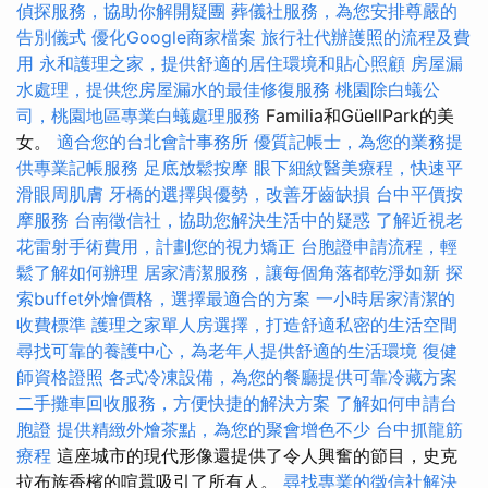
偵探服務，協助你解開疑團
葬儀社服務，為您安排尊嚴的
告別儀式
優化Google商家檔案
旅行社代辦護照的流程及費
用
永和護理之家，提供舒適的居住環境和貼心照顧
房屋漏
水處理，提供您房屋漏水的最佳修復服務
桃園除白蟻公
司，桃園地區專業白蟻處理服務
Familia和GüellPark的美
女。
適合您的台北會計事務所
優質記帳士，為您的業務提
供專業記帳服務
足底放鬆按摩
眼下細紋醫美療程，快速平
滑眼周肌膚
牙橋的選擇與優勢，改善牙齒缺損
台中平價按
摩服務
台南徵信社，協助您解決生活中的疑惑
了解近視老
花雷射手術費用，計劃您的視力矯正
台胞證申請流程，輕
鬆了解如何辦理
居家清潔服務，讓每個角落都乾淨如新
探
索buffet外燴價格，選擇最適合的方案
一小時居家清潔的
收費標準
護理之家單人房選擇，打造舒適私密的生活空間
尋找可靠的養護中心，為老年人提供舒適的生活環境
復健
師資格證照
各式冷凍設備，為您的餐廳提供可靠冷藏方案
二手攤車回收服務，方便快捷的解決方案
了解如何申請台
胞證
提供精緻外燴茶點，為您的聚會增色不少
台中抓龍筋
療程
這座城市的現代形像還提供了令人興奮的節目，史克
拉布族香檳的喧囂吸引了所有人。
尋找專業的徵信社解決