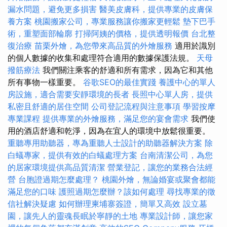
漏水問題，避免更多損害
醫美皮膚科，提供專業的皮膚保
養方案
桃園搬家公司，專業服務讓你搬家更輕鬆
墊下巴手
術，重塑面部輪廓
打掃阿姨的價格，提供透明報價
台北整
復治療
苗栗外燴，為您帶來高品質的外燴服務
適用於識別
的個人數據的收集和處理符合適用的數據保護法規。
天母
撥筋療法
我們關注乘客的舒適和所有需求，因為它和其他
所有事物一樣重要。
谷歌SEO的最佳實踐
養護中心的單人
房設施，適合需要安靜環境的長者
長照中心單人房，提供
私密且舒適的居住空間
公司登記流程與注意事項
學習按摩
專業課程
提供專業的外燴服務，滿足您的宴會需求
我們使
用的酒店舒適和乾淨，因為在宜人的環境中放鬆很重要。
重聽專用助聽器，專為重聽人士設計的助聽器解決方案
除
白蟻專家，提供有效的白蟻處理方案
台南清潔公司，為您
的居家環境提供高品質清潔
營業登記，讓您的業務合法經
營
台胞證過期怎麼處理？
桃園外燴，無論婚宴或聚會都能
滿足您的口味
護照過期怎麼辦？該如何處理
尋找專業的徵
信社解決疑慮
如何辦理柬埔寨簽證，簡單又高效
設立墓
園，讓先人的靈魂長眠於寧靜的土地
專業設計師，讓您家