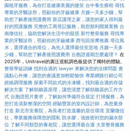
園植牙服務，為你打造健康美麗的微笑
台中養生療程
尋找
專業的牙醫診所，照顧你的牙齒健康
月嫂一天多少錢，幫
助您了解產後照護費用
新店護理之家，讓您的家人得到最
好的照護服務
完整的工商登記服務，助您順利開展業務
台
南徵信社，協助您解決生活中的疑惑
新竹整骨服務
尋找專
業的牙醫診所，照顧你的牙齒健康
西屯區按摩推薦
塔位風
水，選擇適合的塔位，為先人選擇最佳安息地
月嫂一天多
少錢，幫助您了解產後照護費用
台胞證過期怎麼處理？
在
2025年，Unitravel的廣泛巡航調色板提供了獨特的體驗。
整骨學徒訓練
找到合適的 lawyer 來解決您的法律問題
會
議點心外燴，讓您的會議更加輕鬆愉快
專業網路行銷公司
經絡調理服務
探索不同款式的冷凍櫃，找到最合適的存儲
解決方案
了解助聽器原理，讓您清楚了解助聽器的工作方
式
台胞證照片要求，了解如何準備符合規定
打掃服務，為
您打造清新整潔的空間
經驗豐富的室內設計師，為您量身
打造
新北市安養院，為長者打造溫馨的居住環境
宜蘭徵信
社，專業服務保障您的隱私
防水膠，強效密封您的漏水部
位
了解不同類型的養老院，讓您選擇最合適
大里整骨服務