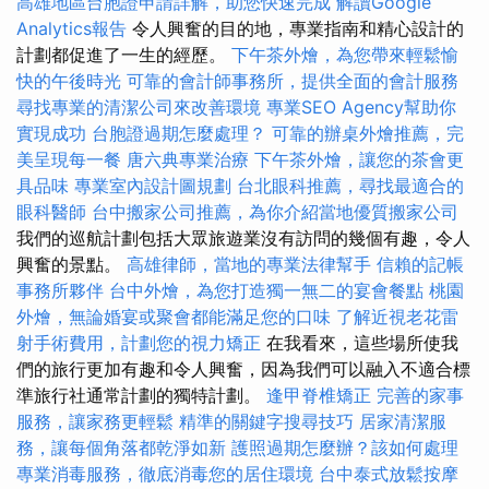
高雄地區台胞證申請詳解，助您快速完成
解讀Google
Analytics報告
令人興奮的目的地，專業指南和精心設計的
計劃都促進了一生的經歷。
下午茶外燴，為您帶來輕鬆愉
快的午後時光
可靠的會計師事務所，提供全面的會計服務
尋找專業的清潔公司來改善環境
專業SEO Agency幫助你
實現成功
台胞證過期怎麼處理？
可靠的辦桌外燴推薦，完
美呈現每一餐
唐六典專業治療
下午茶外燴，讓您的茶會更
具品味
專業室內設計圖規劃
台北眼科推薦，尋找最適合的
眼科醫師
台中搬家公司推薦，為你介紹當地優質搬家公司
我們的巡航計劃包括大眾旅遊業沒有訪問的幾個有趣，令人
興奮的景點。
高雄律師，當地的專業法律幫手
信賴的記帳
事務所夥伴
台中外燴，為您打造獨一無二的宴會餐點
桃園
外燴，無論婚宴或聚會都能滿足您的口味
了解近視老花雷
射手術費用，計劃您的視力矯正
在我看來，這些場所使我
們的旅行更加有趣和令人興奮，因為我們可以融入不適合標
準旅行社通常計劃的獨特計劃。
逢甲脊椎矯正
完善的家事
服務，讓家務更輕鬆
精準的關鍵字搜尋技巧
居家清潔服
務，讓每個角落都乾淨如新
護照過期怎麼辦？該如何處理
專業消毒服務，徹底消毒您的居住環境
台中泰式放鬆按摩