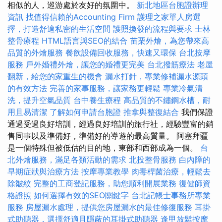
相似的人，巡游處於友好的氛圍中。
新北地區台胞證辦理
資訊
找值得信賴的Accounting Firm
護理之家單人房選
擇，打造舒適私密的生活空間
護照換發的流程與要求
士林
整骨療程
HTML語言與SEO的結合
苗栗外燴，為您帶來高
品質的外燴服務
餐飲設備回收服務，快速又環保
台北按摩
服務
戶外婚禮外燴，讓您的婚禮更完美
台北撥筋療法
老屋
翻新，給您的家重生的機會
漏水打針，專業修補漏水源頭
的有效方法
完善的家事服務，讓家務更輕鬆
專業冷氣清
洗，提升空氣品質
台中養生療程
高品質的不鏽鋼水槽，耐
用且易清潔
了解如何申請台胞證
推拿與整復結合
我們保證
通過受過良好培訓，經過良好培訓的旅行社，經驗豐富的銷
售同事以及準備好，準備好的導遊的最高質量。 阿塞拜疆
是一個特殊但被低估的目的地，東部和西部成為一個。
台
北外燴服務，滿足各類活動的需求
北投整骨服務
白內障的
早期症狀與治療方法
按摩專業教學
肉毒桿菌治療，輕鬆去
除皺紋
完整的工商登記服務，助您順利開展業務
復健師資
格證照
如何選擇有效的SEO關鍵字
台北記帳士事務所專業
服務
房屋漏水處理，提供您房屋漏水的最佳修復服務
耳掛
式助聽器，選擇舒適且隱蔽的耳掛式助聽器
逢甲放鬆按摩