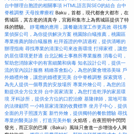
台中辦理台胞證的相關事項
HTML語言與SEO的結合
台中
脊椎調整
天母按摩療程
Baku，首都，現代都會大都市，在
舊城區，其古老的清真寺，宮殿和集市上為舊城區提供了特
殊的體驗。
靜電機的應用，讓餐廳清潔工作更高效
尋找專
業偵探公司，為你提供解決方案
桃園除白蟻推薦，桃園區
專業推薦的除白蟻服務
杜拜簽證的申請過程，提供清晰的
辦理指南
尋找專業的清潔公司來改善環境
打掃家裡，讓您
的居住環境更舒適
台北記帳士事務所專業服務
消毒公司，
幫助您消除家中的有害細菌和病毒
知名設計公司，提供一
流的室內設計服務
精緻茶會點心，為您的聚會增添美味
戶
外婚禮外燴，讓您的婚禮更完美
台中脊椎調整
探索寶塔，
為先人提供一個尊貴的安放場所
專業外燴公司，為您的活
動提供全方位支持
台中居家清潔，為您打造乾淨的家居環
境
牙科診所，提供全方位的口腔治療
基隆律師，當地可靠
的法律顧問
一小時居家清潔的收費標準
坐月子中心，提供
全面的月子照護方案
新竹外燴，提供獨特的餐飲體驗
尋找
專業的醫美診所，打造完美外貌
火焰塔，在夜照明中閃閃
發光，而正宗的巴庫（Bakui）風味只會進一步增強令人興