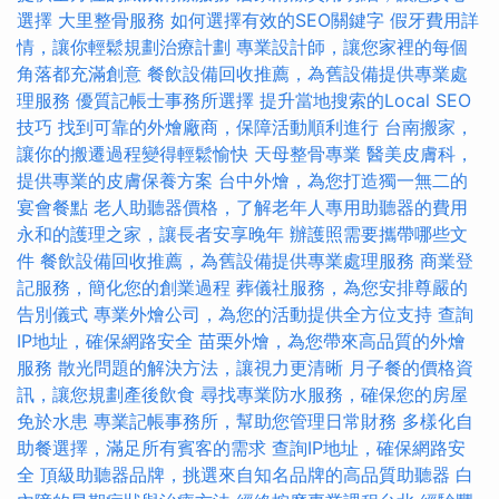
選擇
大里整骨服務
如何選擇有效的SEO關鍵字
假牙費用詳
情，讓你輕鬆規劃治療計劃
專業設計師，讓您家裡的每個
角落都充滿創意
餐飲設備回收推薦，為舊設備提供專業處
理服務
優質記帳士事務所選擇
提升當地搜索的Local SEO
技巧
找到可靠的外燴廠商，保障活動順利進行
台南搬家，
讓你的搬遷過程變得輕鬆愉快
天母整骨專業
醫美皮膚科，
提供專業的皮膚保養方案
台中外燴，為您打造獨一無二的
宴會餐點
老人助聽器價格，了解老年人專用助聽器的費用
永和的護理之家，讓長者安享晚年
辦護照需要攜帶哪些文
件
餐飲設備回收推薦，為舊設備提供專業處理服務
商業登
記服務，簡化您的創業過程
葬儀社服務，為您安排尊嚴的
告別儀式
專業外燴公司，為您的活動提供全方位支持
查詢
IP地址，確保網路安全
苗栗外燴，為您帶來高品質的外燴
服務
散光問題的解決方法，讓視力更清晰
月子餐的價格資
訊，讓您規劃產後飲食
尋找專業防水服務，確保您的房屋
免於水患
專業記帳事務所，幫助您管理日常財務
多樣化自
助餐選擇，滿足所有賓客的需求
查詢IP地址，確保網路安
全
頂級助聽器品牌，挑選來自知名品牌的高品質助聽器
白