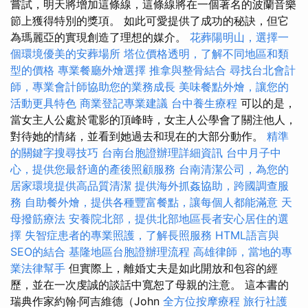
嘗試，明天將增加這條線，這條線將在一個著名的波蘭音樂
節上獲得特別的獎項。 如此可愛提供了成功的秘訣，但它
為瑪麗亞的實現創造了理想的媒介。
花葬陽明山，選擇一
個環境優美的安葬場所
塔位價格透明，了解不同地區和類
型的價格
專業餐廳外燴選擇
推拿與整骨結合
尋找台北會計
師，專業會計師協助您的業務成長
美味餐點外燴，讓您的
活動更具特色
商業登記專業建議
台中養生療程
可以的是，
當女主人公處於電影的頂峰時，女主人公學會了關注他人，
對待她的情緒，並看到她過去和現在的大部分動作。
精準
的關鍵字搜尋技巧
台南台胞證辦理詳細資訊
台中月子中
心，提供您最舒適的產後照顧服務
台南清潔公司，為您的
居家環境提供高品質清潔
提供海外抓姦協助，跨國調查服
務
自助餐外燴，提供各種豐富餐點，讓每個人都能滿意
天
母撥筋療法
安養院北部，提供北部地區長者安心居住的選
擇
失智症患者的專業照護，了解長照服務
HTML語言與
SEO的結合
基隆地區台胞證辦理流程
高雄律師，當地的專
業法律幫手
但實際上，離婚丈夫是如此開放和包容的經
歷，並在一次虔誠的談話中寬恕了母親的注意。 這本書的
瑞典作家約翰·阿吉維德（John
全方位按摩療程
旅行社護