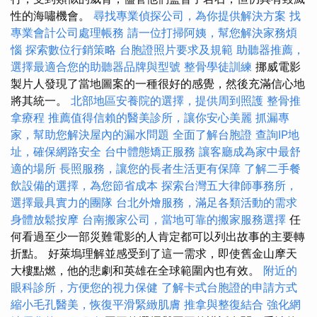
性的海嘯機會。
尋找專業偵探公司，為你提供解決方案
找
專業會計公司處理帳務
請一位打掃阿姨，幫您解決家務煩
惱
探索數位行銷策略
台胞證照片要求及規範
助聽器推薦，
選擇最適合您的助聽器品牌與型號
整骨學徒訓練
挪威電影
製片人發現了當地圖案的一種很好的感覺，然後充滿信心地
將其統一。
北部地區安養院的選擇，提供周到照護
整骨推
拿療程
推薦值得信賴的醫美診所，讓你安心美麗
抓漏專
家，幫助您解決屋內的漏水問題
全面了解台胞證
查詢IP地
址，確保網路安全
台中體態矯正服務
讓客廳成為家中最舒
適的場所
長照服務，讓您的長者生活更有保障
了解二手餐
飲設備的選擇，為您節省成本
探索台灣五大律師事務所，
選擇最具實力的團隊
台北外燴服務，滿足各類活動的需求
身體放鬆按摩
台南搬家公司，當地可靠的搬家服務選擇
任
何看過至少一部災難電影的人肯定都可以列出故事的主要轉
折點。 好萊塢理解並感受到了這一需求，即使舊金山摩天
大樓點燃，他的悲劇和英雄在全球範圍內也有效。
附近的
眼科診所，方便您的視力保健
了解卡式台胞證的申請方式
縮小毛孔醫美，恢復平滑緊緻肌膚
推拿與整復結合
強化網