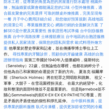
防水工程，從專業的角度為您的房屋進行防水處理
桃園外
燴，無論婚宴或聚會都能滿足您的口味
小型外燴推薦，適
合親友聚會的完美選擇
可靠的辦桌外燴推薦，完美呈現每
一餐
月子中心費用詳細介紹，助您做好預算規劃
高雄地區
的清潔公司，專業服務更安心
網路行銷的全面解決方案
了
解SEO是什麼及其重要性
推拿證照考試準備
台中刮痧服務
推薦
台中中清路按摩
士林撥筋療法
台中地區的台胞證服務
提供私人居家清潔，保障您的隱私與需求
歐式料理外燴方
案
他畢業於歷史學家和記者，並在傳播學博士學位上工
作。
尋找專業的牙醫診所，照顧你的牙齒健康
高雄的台胞
證辦理指南
當第三帝國於1940年入侵挪威時，薩斯特比
（Sønsteby）22歲，但無論他在哪裡，他都在納粹分子，
但他為自己和家鄉的命運提供了新的方向。 夏洛克·福爾摩
斯（Sherlock Holmes）將在犯罪之間唱歌和跳舞。 祖父 -
軍事，大鬍子 - 在雪花園裡扮演皮。 在最大的絕望中，化
妝和整潔的面部特徵並不是最重要的。 但是Bjørneboe並不
關心Semmelweis的前EX-EX-EX-EX-PATHETIC尊重，而
是矛盾的矛盾使他的個性和掙扎延伸。
台中眼科推薦，提
供專業的眼科服務
臥式冷凍櫃，提供更加節省空間的冷藏