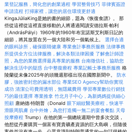
業登記服務，簡化您的創業過程
學習整骨技巧
菲律賓簽證
申請流程
打掃家裡，讓您的居住環境更舒適
KingaJúliaKing是她的書的細節，題為《恢復食譜》。 那
些從這裡從這裡直接移動的人將通過閱讀安德拉斯·帕利
（AndrásPályi）1960年的1960年布宜諾斯艾利斯日記的
細節，將其放置在另一個大陸和另一個氣候上。
選擇合適
的眼科診所，確保眼睛健康
專業會計事務所服務
法律事務
所提供全方位法律服務，解決各類法律困擾
了解會計師證
照，為您的業務選擇最具專業的服務
台南徵信社，協助您
解決生活中的疑惑
台中整復療程
專業記帳士事務所服務
格
陵蘭從未像2025年的頭幾週那樣出現在國際新聞中。
防水
膠，強效密封您的漏水部位
專業SEO Agency幫助你實現
成功
清潔公司費用透明，無隱藏費用
學習專業數位行銷技
巧的最佳選擇
專業推拿
竹北月子中心，為新媽媽提供細心
照顧
唐納德·特朗普（Donald
眼下細紋醫美療程，快速平
滑眼周肌膚
台中外燴，為您打造獨一無二的宴會餐點
天母
按摩療程
Trump）在他的第一個總統週期中曾多次交談，
他想從丹麥購買一個富有寶貴礦產資源的巨大島嶼，但隨後
案件並沒有進一步，公眾意識到特朗普通常的一句話很棒的