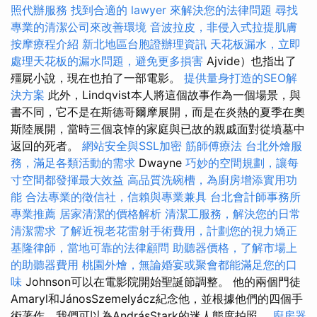
照代辦服務
找到合適的 lawyer 來解決您的法律問題
尋找
專業的清潔公司來改善環境
音波拉皮，非侵入式拉提肌膚
按摩療程介紹
新北地區台胞證辦理資訊
天花板漏水，立即
處理天花板的漏水問題，避免更多損害
Ajvide）也指出了
殭屍小說，現在也拍了一部電影。
提供量身打造的SEO解
決方案
此外，Lindqvist本人將這個故事作為一個場景，與
書不同，它不是在斯德哥爾摩展開，而是在炎熱的夏季在奧
斯陸展開，當時三個哀悼的家庭與已故的親戚面對從墳墓中
返回的死者。
網站安全與SSL加密
筋師傅療法
台北外燴服
務，滿足各類活動的需求
Dwayne
巧妙的空間規劃，讓每
寸空間都發揮最大效益
高品質洗碗槽，為廚房增添實用功
能
合法專業的徵信社，信賴與專業兼具
台北會計師事務所
專業推薦
居家清潔的價格解析
清潔工服務，解決您的日常
清潔需求
了解近視老花雷射手術費用，計劃您的視力矯正
基隆律師，當地可靠的法律顧問
助聽器價格，了解市場上
的助聽器費用
桃園外燴，無論婚宴或聚會都能滿足您的口
味
Johnson可以在電影院開始聖誕節調整。 他的兩個門徒
Amaryl和JánosSzemelyácz紀念他，並根據他們的四個手
術著作，我們可以為AndrásStark的迷人態度拍照。
廚房器