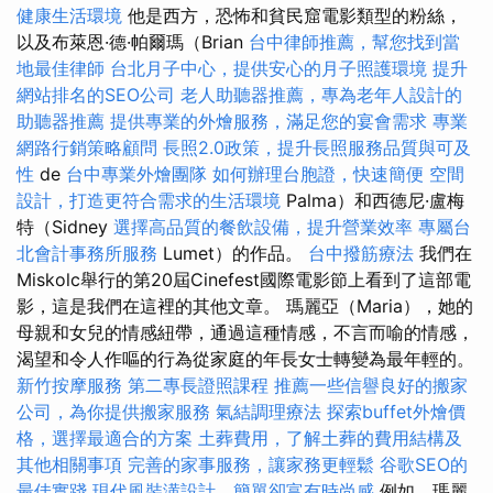
健康生活環境
他是西方，恐怖和貧民窟電影類型的粉絲，
以及布萊恩·德·帕爾瑪（Brian
台中律師推薦，幫您找到當
地最佳律師
台北月子中心，提供安心的月子照護環境
提升
網站排名的SEO公司
老人助聽器推薦，專為老年人設計的
助聽器推薦
提供專業的外燴服務，滿足您的宴會需求
專業
網路行銷策略顧問
長照2.0政策，提升長照服務品質與可及
性
de
台中專業外燴團隊
如何辦理台胞證，快速簡便
空間
設計，打造更符合需求的生活環境
Palma）和西德尼·盧梅
特（Sidney
選擇高品質的餐飲設備，提升營業效率
專屬台
北會計事務所服務
Lumet）的作品。
台中撥筋療法
我們在
Miskolc舉行的第20屆Cinefest國際電影節上看到了這部電
影，這是我們在這裡的其他文章。 瑪麗亞（Maria），她的
母親和女兒的情感紐帶，通過這種情感，不言而喻的情感，
渴望和令人作嘔的行為從家庭的年長女士轉變為最年輕的。
新竹按摩服務
第二專長證照課程
推薦一些信譽良好的搬家
公司，為你提供搬家服務
氣結調理療法
探索buffet外燴價
格，選擇最適合的方案
土葬費用，了解土葬的費用結構及
其他相關事項
完善的家事服務，讓家務更輕鬆
谷歌SEO的
最佳實踐
現代風裝潢設計，簡單卻富有時尚感
例如，瑪麗