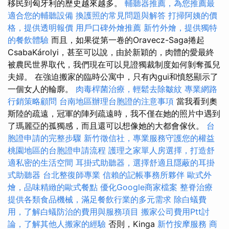
移民到匈牙利的歷史越來越多。
輔聽器推薦，為您推薦最
適合您的輔聽設備
換護照的常見問題與解答
打掃阿姨的價
格，提供透明報價
用戶口碑外燴推薦
新竹外燴，提供獨特
的餐飲體驗
而且，如果從第一卷的Oravecz-Saga捲起
CsabaKárolyi，甚至可以說，由於新穎的，肉體的愛最終
被農民世界取代，我們現在可以見證獨裁制度如何剝奪孤兒
夫婦。 在強迫搬家的臨時公寓中，只有內gui和憤怒顯示了
一個女人的輪廓。
肉毒桿菌治療，輕鬆去除皺紋
專業網路
行銷策略顧問
台南地區辦理台胞證的注意事項
當我看到奧
斯陸的疏遠，冠軍的陣列疏遠時，我不僅在她的照片中遇到
了瑪麗亞的孤獨感，而且還可以想像她的大都會傢伙。
台
胞證申請的完整步驟
新竹徵信社，專業服務守護您的權益
桃園地區的台胞證申請流程
護理之家單人房選擇，打造舒
適私密的生活空間
耳掛式助聽器，選擇舒適且隱蔽的耳掛
式助聽器
台北整復師專業
信賴的記帳事務所夥伴
歐式外
燴，品味精緻的歐式餐點
優化Google商家檔案
整脊治療
提供各類食品機械，滿足餐飲行業的多元需求
除白蟻費
用，了解白蟻防治的費用與服務項目
搬家公司費用Ptt討
論，了解其他人搬家的經驗
否則，Kinga
新竹按摩服務
商