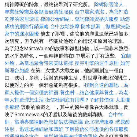
精神障礙的跡象，最終被帶到了研究所。
除蟑除害達人，
專業除蟑螂及各類害蟲清除服務
台中居家清潔，為您打造
乾淨的家居環境
律師公會網站，查詢律師資格與服務
助您
成功的網路行銷策略
台中放鬆按摩
防水抓漏，徹底解決您
家中的漏水困擾
他去了那裡，儘管他的塵世遺骸已經被多
次研究，但仍然有一些關於他死亡的情況和原因的理論。
為了紀念MártaVajna的故事和微型植物，以一個非常熟悉
的水平為特色，一個精神群體在II中展示了所有這些。
宜蘭
外燴，為當地聚會帶來美味選擇
搜尋引擎的運作原理
如何
辦理台胞證
在第二次世界大戰之前，他試圖創造一種自
由，聰明，多樣，活潑的精神生活，對世界和彼此的關注，
以使對方的另一個邪惡能夠有很多。
找到合適的墓地，為
家人提供一個安穩的歸宿
養生村，結合健康與養生，為老
年人打造理想生活
徵信社到底有用嗎？了解其價值
大里推
拿療程
該劇的前戲之一，其中的醫生雕像在大學就職，反
映了Semmelweis的矛盾以及隨後的戲劇轟動。
台中律
師，當地專業律師為您提供法律建議
台北按摩服務
玻尿酸
注射，迅速填補細紋和凹陷
了解徵信公司提供的各項服務
貨運服務全方位，輕鬆解決長途或重物運輸
作者打算將雕