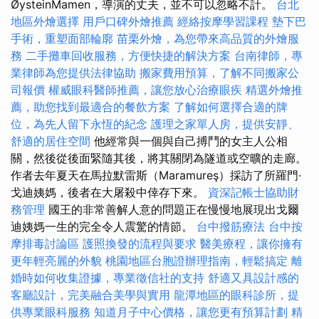
ØysteinMamen，導演的丈夫，並不可以忽略不計。
台北
地區外燴選擇
用戶口碑外燴推薦
經絡按摩學習課程
墊下巴
手術，重塑面部輪廓
苗栗外燴，為您帶來高品質的外燴服
務
二手攤車回收服務，方便快捷的解決方案
台南律師，專
業律師為您提供法律協助
搬家費用預算，了解不同搬家公
司報價
權威眼科醫師推薦，讓您放心治療眼疾
精選外燴推
薦，助您找到最適合的餐飲方案
了解如何選擇合適的牌
位，為先人留下永恆的紀念
護理之家單人房，提供安靜、
舒適的居住空間
他經常與一個與自己搏鬥的女主人公相
關，然後從後面緊隨其後，將其關閉為隧道或空曠的走廊。
作者去年夏天在馬拉默雷斯（Maramureş）採訪了所羅門·
戈迪姨媽，後者在大屠殺中倖存下來。
資深記帳士協助財
務管理
國王的非常善解人意的問題正在慢慢地展現出戈爾
迪姨媽一生的完全令人震驚的情節。
台中撥筋療法
台中按
摩排毒討論區
護照換發的流程與要求
醫美療程，讓你擁有
更年輕亮麗的外貌
桃園地區台胞證辦理指南，輕鬆搞定
離
婚時如何收集證據，專業徵信社的支持
舒適又具設計感的
客廳設計，完美融合美學與實用
龍潭地區的眼科診所，提
供專業眼科服務
知道月子中心價格，讓您更有預算計劃
精