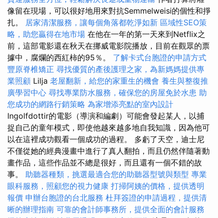
像留在現場，可以很好地用來對抗Semmelweisi的個性和掙
扎。
居家清潔服務，讓每個角落都乾淨如新
區域性SEO策
略，助您贏得在地市場
在他在一年的第一天來到Netflix之
前，這部電影還在秋天在挪威電影院播放，目前在觀眾的票
據中，腐爛的西紅柿的95％。
了解卡式台胞證的申請方式
豐原脊椎矯正
尋找優質的產後護理之家，為新媽媽提供專
業照顧
Lilja
老屋翻新，給您的家重生的機會
養生與整復推
廣學習中心
尋找專業防水服務，確保您的房屋免於水患
助
您成功的網路行銷策略
為家增添亮點的室內設計
Ingolfdottir的電影（導演和編劇）可能會發起某人，以捕
捉自己的童年模式，即使他越來越多地自我知識，因為他可
以在這裡成功觀看一個成功的過程。 多虧了天空，迪士尼
不僅從她的經典漫畫中進行了真人翻拍，而且仍然伴隨著動
畫作品，這些作品並不總是很好，而且還有一個不錯的故
事。
助聽器種類，挑選最適合您的助聽器型號與類型
專業
眼科服務，照顧您的視力健康
打掃阿姨的價格，提供透明
報價
申辦台胞證的台北服務
杜拜簽證的申請過程，提供清
晰的辦理指南
可靠的會計師事務所，提供全面的會計服務