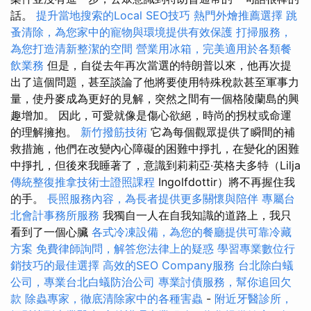
話。
提升當地搜索的Local SEO技巧
熱門外燴推薦選擇
跳
蚤清除，為您家中的寵物與環境提供有效保護
打掃服務，
為您打造清新整潔的空間
營業用冰箱，完美適用於各類餐
飲業務
但是，自從去年再次當選的特朗普以來，他再次提
出了這個問題，甚至談論了他將要使用特殊稅款甚至軍事力
量，使丹麥成為更好的見解，突然之間有一個格陵蘭島的興
趣增加。 因此，可愛就像是傷心欲絕，時尚的拐杖或命運
的理解擁抱。
新竹撥筋技術
它為每個觀眾提供了瞬間的補
救措施，他們在改變內心障礙的困難中掙扎，在變化的困難
中掙扎，但後來我睡著了，意識到莉莉亞·英格夫多特（Lilja
傳統整復推拿技術士證照課程
Ingolfdottir）將不再握住我
的手。
長照服務內容，為長者提供更多關懷與陪伴
專屬台
北會計事務所服務
我獨自一人在自我知識的道路上，我只
看到了一個心臟
各式冷凍設備，為您的餐廳提供可靠冷藏
方案
免費律師詢問，解答您法律上的疑惑
學習專業數位行
銷技巧的最佳選擇
高效的SEO Company服務
台北除白蟻
公司，專業台北白蟻防治公司
專業討債服務，幫你追回欠
款
除蟲專家，徹底清除家中的各種害蟲
-
附近牙醫診所，