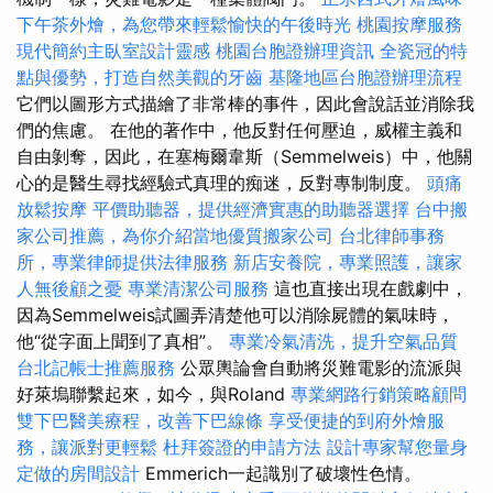
下午茶外燴，為您帶來輕鬆愉快的午後時光
桃園按摩服務
現代簡約主臥室設計靈感
桃園台胞證辦理資訊
全瓷冠的特
點與優勢，打造自然美觀的牙齒
基隆地區台胞證辦理流程
它們以圖形方式描繪了非常棒的事件，因此會說話並消除我
們的焦慮。 在他的著作中，他反對任何壓迫，威權主義和
自由剝奪，因此，在塞梅爾韋斯（Semmelweis）中，他關
心的是醫生尋找經驗式真理的痴迷，反對專制制度。
頭痛
放鬆按摩
平價助聽器，提供經濟實惠的助聽器選擇
台中搬
家公司推薦，為你介紹當地優質搬家公司
台北律師事務
所，專業律師提供法律服務
新店安養院，專業照護，讓家
人無後顧之憂
專業清潔公司服務
這也直接出現在戲劇中，
因為Semmelweis試圖弄清楚他可以消除屍體的氣味時，
他“從字面上聞到了真相”。
專業冷氣清洗，提升空氣品質
台北記帳士推薦服務
公眾輿論會自動將災難電影的流派與
好萊塢聯繫起來，如今，與Roland
專業網路行銷策略顧問
雙下巴醫美療程，改善下巴線條
享受便捷的到府外燴服
務，讓派對更輕鬆
杜拜簽證的申請方法
設計專家幫您量身
定做的房間設計
Emmerich一起識別了破壞性色情。