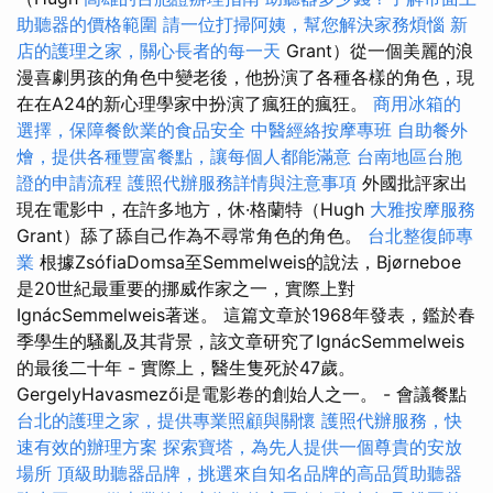
助聽器的價格範圍
請一位打掃阿姨，幫您解決家務煩惱
新
店的護理之家，關心長者的每一天
Grant）從一個美麗的浪
漫喜劇男孩的角色中變老後，他扮演了各種各樣的角色，現
在在A24的新心理學家中扮演了瘋狂的瘋狂。
商用冰箱的
選擇，保障餐飲業的食品安全
中醫經絡按摩專班
自助餐外
燴，提供各種豐富餐點，讓每個人都能滿意
台南地區台胞
證的申請流程
護照代辦服務詳情與注意事項
外國批評家出
現在電影中，在許多地方，休·格蘭特（Hugh
大雅按摩服務
Grant）舔了舔自己作為不尋常角色的角色。
台北整復師專
業
根據ZsófiaDomsa至Semmelweis的說法，Bjørneboe
是20世紀最重要的挪威作家之一，實際上對
IgnácSemmelweis著迷。 這篇文章於1968年發表，鑑於春
季學生的騷亂及其背景，該文章研究了IgnácSemmelweis
的最後二十年 - 實際上，醫生隻死於47歲。
GergelyHavasmezői是電影卷的創始人之一。 - 會議餐點
台北的護理之家，提供專業照顧與關懷
護照代辦服務，快
速有效的辦理方案
探索寶塔，為先人提供一個尊貴的安放
場所
頂級助聽器品牌，挑選來自知名品牌的高品質助聽器