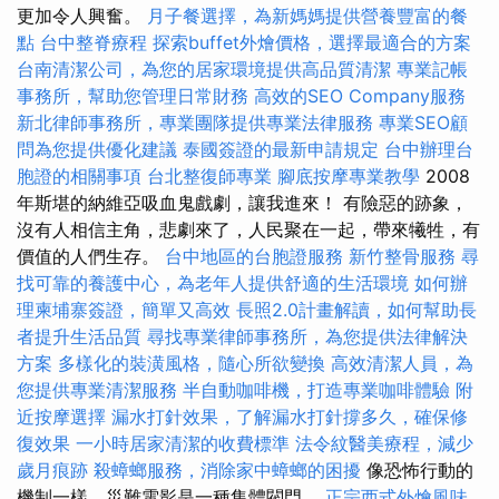
更加令人興奮。
月子餐選擇，為新媽媽提供營養豐富的餐
點
台中整脊療程
探索buffet外燴價格，選擇最適合的方案
台南清潔公司，為您的居家環境提供高品質清潔
專業記帳
事務所，幫助您管理日常財務
高效的SEO Company服務
新北律師事務所，專業團隊提供專業法律服務
專業SEO顧
問為您提供優化建議
泰國簽證的最新申請規定
台中辦理台
胞證的相關事項
台北整復師專業
腳底按摩專業教學
2008
年斯堪的納維亞吸血鬼戲劇，讓我進來！ 有險惡的跡象，
沒有人相信主角，悲劇來了，人民聚在一起，帶來犧牲，有
價值的人們生存。
台中地區的台胞證服務
新竹整骨服務
尋
找可靠的養護中心，為老年人提供舒適的生活環境
如何辦
理柬埔寨簽證，簡單又高效
長照2.0計畫解讀，如何幫助長
者提升生活品質
尋找專業律師事務所，為您提供法律解決
方案
多樣化的裝潢風格，隨心所欲變換
高效清潔人員，為
您提供專業清潔服務
半自動咖啡機，打造專業咖啡體驗
附
近按摩選擇
漏水打針效果，了解漏水打針撐多久，確保修
復效果
一小時居家清潔的收費標準
法令紋醫美療程，減少
歲月痕跡
殺蟑螂服務，消除家中蟑螂的困擾
像恐怖行動的
機制一樣，災難電影是一種集體閥門。
正宗西式外燴風味