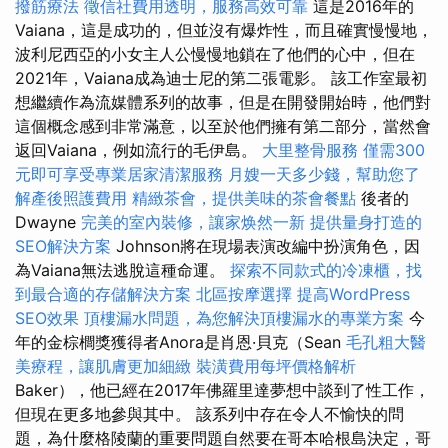
撥筋療法
徵信社費用透明，服務高效可靠
這是2016年的
Vaiana，這是成功的，但並沒有爆炸性，而且確實慢慢地，
波利尼西亞的小女主人公慢慢地鎖在了他們的心中，但在
2021年，Vaiana成為迪士尼的第二張電影。 該工作室最初
想繼續作為流媒體系列的故事，但是在開發開始時，他們對
這個概念感到非常滿意，以至於他們擁有第二部分，當然會
返回Vaiana，例如流行的毛伊島。
大里整骨服務
僅需300
元即可享受專業居家清潔服務
月嫂一天多少錢，幫助您了
解產後照護費用
精緻茶會，提供美味的茶會餐點
後者的
Dwayne
完美的室內裝修，讓家焕然一新
提供量身打造的
SEO解決方案
Johnson將在現場表演改編中扮演角色，因
為Vaiana無法逃脫這種命運。
探索不同款式的冷凍櫃，找
到最合適的存儲解決方案
北區按摩選擇
提高WordPress
SEO效果
頂樓漏水問題，為您解決頂樓漏水的專業方案
今
年的金棕櫚獎獲得者Anora是肖恩·貝克（Sean
毛孔粗大醫
美療程，讓肌膚更加細緻
裝潢費用每坪價格解析
Baker），他已經在2017年佛羅里達夢想中談到了性工作，
但現在更多地參與其中。 該系列中存在令人不愉快的問
題，為什麼格陵蘭的重要問題自然要在哥本哈根島決定，哥