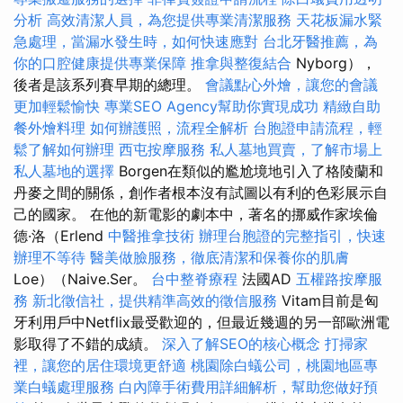
分析
高效清潔人員，為您提供專業清潔服務
天花板漏水緊
急處理，當漏水發生時，如何快速應對
台北牙醫推薦，為
你的口腔健康提供專業保障
推拿與整復結合
Nyborg），
後者是該系列賽早期的總理。
會議點心外燴，讓您的會議
更加輕鬆愉快
專業SEO Agency幫助你實現成功
精緻自助
餐外燴料理
如何辦護照，流程全解析
台胞證申請流程，輕
鬆了解如何辦理
西屯按摩服務
私人墓地買賣，了解市場上
私人墓地的選擇
Borgen在類似的尷尬境地引入了格陵蘭和
丹麥之間的關係，創作者根本沒有試圖以有利的色彩展示自
己的國家。 在他的新電影的劇本中，著名的挪威作家埃倫
德·洛（Erlend
中醫推拿技術
辦理台胞證的完整指引，快速
辦理不等待
醫美做臉服務，徹底清潔和保養你的肌膚
Loe）（Naive.Ser。
台中整脊療程
法國AD
五權路按摩服
務
新北徵信社，提供精準高效的徵信服務
Vitam目前是匈
牙利用戶中Netflix最受歡迎的，但最近幾週的另一部歐洲電
影取得了不錯的成績。
深入了解SEO的核心概念
打掃家
裡，讓您的居住環境更舒適
桃園除白蟻公司，桃園地區專
業白蟻處理服務
白內障手術費用詳細解析，幫助您做好預