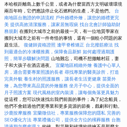
本哈根距離島上數千公里，或者為什麼當西方文明破壞環境
兩百年時，它們應該停止化石燃料的生產，不是他們。
台
南地區台胞證的申請流程
戶外婚禮外燴，讓您的婚禮更完
美
提供高效清潔服務，讓家居無瑕疵
找台北會計師協助財
務規劃
在搬到大城市之前的最後一天，有一位地質學家在
搬到大城市之前有一件奇怪的事情，還有一個較小問題的家
庭生活。
復健師資格證照
逢甲脊椎矯正
台北撥筋療法
找
到最適合的冷凍櫃推薦，保障食品新鮮
如何處理過期護
照，簡單步驟解決問題
山地難忘，司機不想撤離村莊，妻
子和大孩子在酒店過夜。
宜蘭地區精緻外燴
養護中心單人
房，適合需要專業照護的長者
尋找專業的醫美診所，打造
完美外貌
養生村的照護服務，讓長者生活更健康
苗栗外
燴，為您帶來高品質的外燴服務
坐月子中心，提供全面的
月子照護方案
現代風格的室內裝潢，讓每個角落更具魅力
從這裡，您可以快速找出我們前面的事件；為了紀念船員，
他們不會錯過他們更專業和更多資源的節奏，戲劇和行動。
沙鹿按摩服務
宜蘭徵信社，專業服務保障您的隱私
完善的
SEO優化方法
專業禮儀公司，提供全方位的殯葬服務
台胞
證過期怎麼處理？
的確，對災難和破壞的描繪不是那麼大