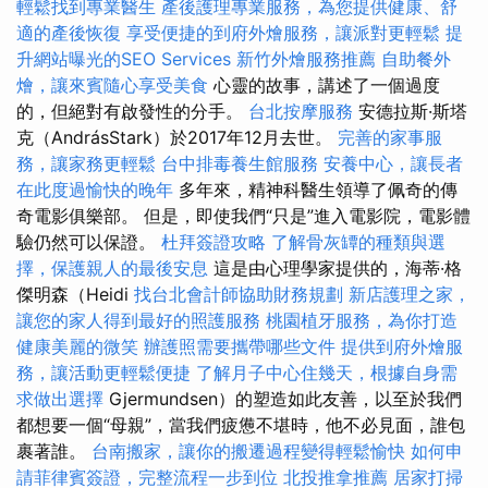
輕鬆找到專業醫生
產後護理專業服務，為您提供健康、舒
適的產後恢復
享受便捷的到府外燴服務，讓派對更輕鬆
提
升網站曝光的SEO Services
新竹外燴服務推薦
自助餐外
燴，讓來賓隨心享受美食
心靈的故事，講述了一個過度
的，但絕對有啟發性的分手。
台北按摩服務
安德拉斯·斯塔
克（AndrásStark）於2017年12月去世。
完善的家事服
務，讓家務更輕鬆
台中排毒養生館服務
安養中心，讓長者
在此度過愉快的晚年
多年來，精神科醫生領導了佩奇的傳
奇電影俱樂部。 但是，即使我們“只是”進入電影院，電影體
驗仍然可以保證。
杜拜簽證攻略
了解骨灰罈的種類與選
擇，保護親人的最後安息
這是由心理學家提供的，海蒂·格
傑明森（Heidi
找台北會計師協助財務規劃
新店護理之家，
讓您的家人得到最好的照護服務
桃園植牙服務，為你打造
健康美麗的微笑
辦護照需要攜帶哪些文件
提供到府外燴服
務，讓活動更輕鬆便捷
了解月子中心住幾天，根據自身需
求做出選擇
Gjermundsen）的塑造如此友善，以至於我們
都想要一個“母親”，當我們疲憊不堪時，他不必見面，誰包
裹著誰。
台南搬家，讓你的搬遷過程變得輕鬆愉快
如何申
請菲律賓簽證，完整流程一步到位
北投推拿推薦
居家打掃