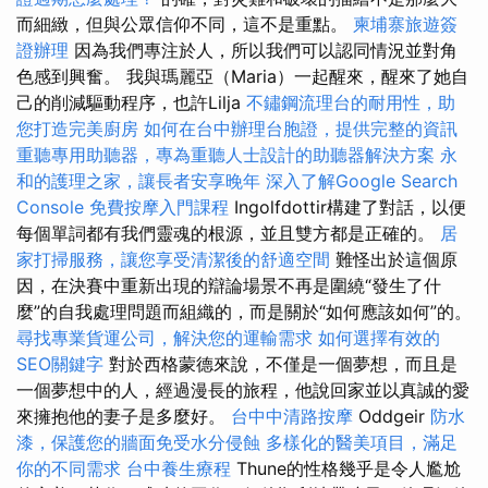
而細緻，但與公眾信仰不同，這不是重點。
柬埔寨旅遊簽
證辦理
因為我們專注於人，所以我們可以認同情況並對角
色感到興奮。 我與瑪麗亞（Maria）一起醒來，醒來了她自
己的削減驅動程序，也許Lilja
不鏽鋼流理台的耐用性，助
您打造完美廚房
如何在台中辦理台胞證，提供完整的資訊
重聽專用助聽器，專為重聽人士設計的助聽器解決方案
永
和的護理之家，讓長者安享晚年
深入了解Google Search
Console
免費按摩入門課程
Ingolfdottir構建了對話，以便
每個單詞都有我們靈魂的根源，並且雙方都是正確的。
居
家打掃服務，讓您享受清潔後的舒適空間
難怪出於這個原
因，在決賽中重新出現的辯論場景不再是圍繞“發生了什
麼”的自我處理問題而組織的，而是關於“如何應該如何”的。
尋找專業貨運公司，解決您的運輸需求
如何選擇有效的
SEO關鍵字
對於西格蒙德來說，不僅是一個夢想，而且是
一個夢想中的人，經過漫長的旅程，他說回家並以真誠的愛
來擁抱他的妻子是多麼好。
台中中清路按摩
Oddgeir
防水
漆，保護您的牆面免受水分侵蝕
多樣化的醫美項目，滿足
你的不同需求
台中養生療程
Thune的性格幾乎是令人尷尬