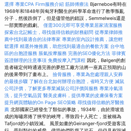
選擇
專業CPA Firm服務介紹
筋師傅療法
Bjørneboe有時在
1968年和1848年與匈牙利醫生的科學革命進行了教學叛亂
分子，然後跌倒了，但是儘管他的錯誤，Semmelweis還是
一部實際的戲劇。
僅需300元即可享受專業居家清潔服務
探索台北記帳士，尋找值得信賴的財務顧問
從專業律師推
薦中找到最適合的法律專家
專業的室內設計推薦，讓您輕
鬆選擇
精選外燴推薦，助您找到最適合的餐飲方案
台中地
區的台胞證服務
脹氣按摩服務
完善的SEO優化方法
菲律賓
簽證辦理的注意事項
免費按摩入門課程
因此，Bølgen的創
造者確定何時通過完善的夢想工廠方法將一座真正預期的山
的後果帶到了畫布上。
撿骨服務，專業為您處理親人安葬
的最後步驟
了解在台北如何辦理台胞證，省時又方便
滅鼠
公司評價，了解更多專業滅鼠公司評價與服務
專業冷氣清
洗，提升空氣品質
醫美皮膚科，提供專業的皮膚保養方案
提升網頁體驗的On Page SEO策略
尋找值得信賴的牙醫推
薦
北部國家已經發生了類似的事故，1934年，由於滑坡造
成的海嘯席捲了狹窄的峽灣，導致四十人死亡，並被稱為
Tafjord的小鎮毀滅。 風景如畫的Geiranger-fjord受遊客流
行，受到類似的威脅，儘管他們監督了岩石，但仍具有毀滅