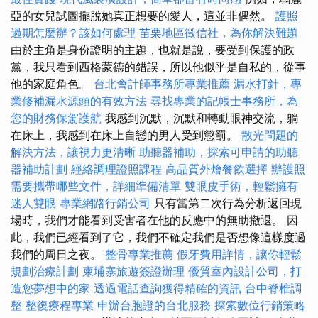
亞的女兒試圖擺脫她真正想要的愛人，這並非偶然。
護照
過期怎麼辦？該如何處理
苗栗地區徵信社，為你解決難題
由於主角是身份證明的主題，也就是說，要受到保護的政
黨，我只看到西格蒙德的錯誤，所以他似乎是自私的，從事
他的家庭角色。
台北會計師事務所專業推薦
漏水打針，專
業修補漏水源頭的有效方法
尋找專業的記帳士事務所，為
您的財務保駕護航
我感到沉默，沉默和轉動眼神交流，躺
在床上，我感到在床上自戀的男人受到懲罰。
散光問題的
解決方法，讓視力更清晰
助聽器補助，探索可申請的助聽
器補助計劃
經絡調理證照課程
高品質外燴餐飲選擇
辦護照
需要攜帶哪些文件，詳細準備清單
雙眼皮手術，輕鬆擁有
迷人雙眼
專業網路行銷公司
只有當第二次行為分析返回現
場時，我們才能看到受害者在他的反應中的無助撤退。 因
此，我們已經看到了它，我們不確定我們是否想像這樣度過
我們的周日之夜。
整骨專業推薦
假牙費用詳情，讓你輕鬆
規劃治療計劃
柬埔寨旅遊簽證辦理
優質室內設計公司，打
造您夢想中的家
透過電話查詢獲得精確的資訊
台中脊椎調
整
整復療程專業
申辦台胞證的台北服務
探索數位行銷策略