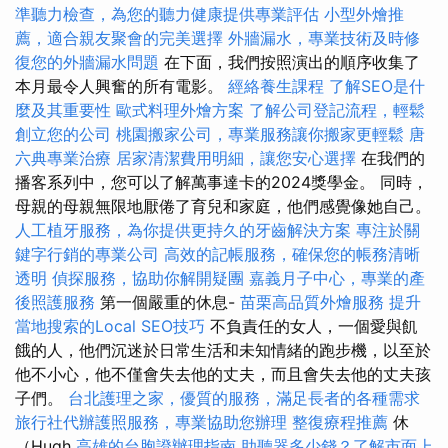
準聽力檢查，為您的聽力健康提供專業評估
小型外燴推
薦，適合親友聚會的完美選擇
外牆漏水，專業技術及時修
復您的外牆漏水問題
在下面，我們按照演出的順序收集了
本月最令人興奮的所有電影。
經絡養生課程
了解SEO是什
麼及其重要性
歐式料理外燴方案
了解公司登記流程，輕鬆
創立您的公司
桃園搬家公司，專業服務讓你搬家更輕鬆
唐
六典專業治療
居家清潔費用明細，讓您安心選擇
在我們的
播客系列中，您可以了解萬事達卡的2024獎學金。 同時，
母親的母親無限地厭倦了育兒和家庭，他們感覺像她自己。
人工植牙服務，為你提供更持久的牙齒解決方案
專注於關
鍵字行銷的專業公司
高效的記帳服務，確保您的帳務清晰
透明
偵探服務，協助你解開疑團
嘉義月子中心，專業的產
後照護服務
第一個嚴重的休息-
苗栗高品質外燴服務
提升
當地搜索的Local SEO技巧
不負責任的女人，一個愛與飢
餓的人，他們沉迷於日常生活和未知情緒的跑步機，以至於
他不小心，他不僅會失去他的丈夫，而且會失去他的丈夫孩
子們。
台北護理之家，優質的服務，滿足長者的各種需求
旅行社代辦護照服務，專業協助您辦理
整復療程推薦
休
（Hugh
高雄的台胞證辦理指南
助聽器多少錢？了解市面上