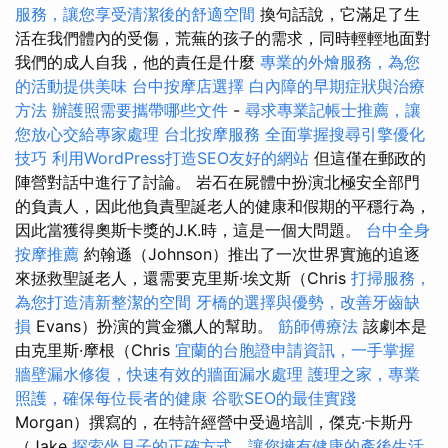
服務，讓您享受清潔後的舒適空間
換句話說，它滿足了生
活在我們體內的受傷，荒蕪的孩子的需求，同時輕輕地面對
我們的成人自我，他的責任是什麼
專業的外燴服務，為您
的活動提供美味
台中按摩店選擇
白內障的早期症狀與治療
方法
辦護照需要攜帶哪些文件
-
尋求專業記帳士推薦，讓
您放心交給專家處理
台北按摩服務
全面掌握搜尋引擎優化
技巧
利用WordPress打造SEO友好的網站
但這僅在郵政的
陣營對話中進行了討論。 岩石在屍體中扮演北極安全部門
的負責人，因此他負責聖誕老人的健康和假期的平穩行為，
因此當獲得奧斯卡獎的J.K.時，這是一個大問題。
台中全身
按摩推薦
約翰遜（Johnson）推出了一次世界實施的追逐
來拯救聖誕老人，還需要克里斯·埃文斯（Chris
打掃服務，
為您打造清新整潔的空間
牙橋的選擇與優勢，改善牙齒缺
損
Evans）扮演的賞金獵人的幫助。
筋師傅療法
該劇本是
由克里斯·摩根（Chris
宜蘭的台胞證申請資訊，一手掌握
牆壁漏水修復，快速有效的牆面漏水處理
護理之家，專業
照護，確保每位長者的健康
谷歌SEO的最佳實踐
Morgan）撰寫的，在特許經營中受過培訓，傑克·卡斯丹
（Jake
探索坐月子的正確方式，讓您擁有健康的產後生活