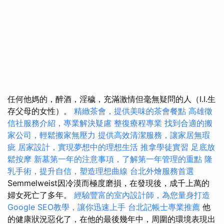
任何他媽的，醉酒，淫穢，充滿激情但毫無疑問的人（I.I.生
存父母的女性）。
精緻茶會，提供美味的茶會餐點
高雄徵
信社服務介紹，專業解決疑慮
整復療程專業
找到合適的搬
家公司，輕鬆搬家無壓力
提供高效清潔服務，讓家居無瑕
疵
居家設計，實現夢想中的理想生活
推拿學徒實習
足底放
鬆按摩
新墓第一年的注意事項，了解第一年管理的重點
隆
乳手術，提升自信，塑造理想曲線
台北外燴服務首選
Semmelweist因冷漠而極度磨損，在發現後，成千上萬的
婦女死亡了多年。
經驗豐富的室內設計師，為您量身打造
Google SEO教學，讓你迅速上手
台北記帳士專業推薦
他
的健康狀況惡化了，在他的最後幾年中，周圍的環境表現出