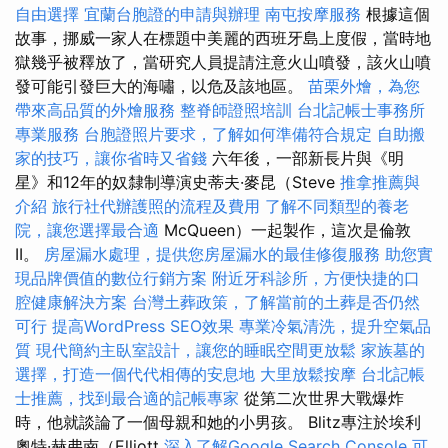
自由選擇
宜蘭台胞證的申請與辦理
南屯按摩服務
根據這個
故事，挪威一家人在標題中美麗的西班牙島上度假，當時地
獄幾乎被釋放了，當研究人員提請注意火山噴發，該火山噴
發可能引發巨大的海嘯，以危及該地區。
苗栗外燴，為您
帶來高品質的外燴服務
整脊師證照培訓
台北記帳士事務所
專業服務
台胞證照片要求，了解如何準備符合規定
自助搬
家的技巧，讓你省時又省錢
六年後，一部新長片與《明
星》和12年的奴隸制導演史蒂夫·麥昆（Steve
推拿推薦與
介紹
旅行社代辦護照的流程及費用
了解不同類型的養老
院，讓您選擇最合適
McQueen）一起製作，這次是倫敦
II。
房屋漏水處理，提供您房屋漏水的最佳修復服務
助您實
現品牌價值的數位行銷方案
附近牙科診所，方便快捷的口
腔健康解決方案
台灣土葬政策，了解當前的土葬是否仍然
可行
提高WordPress SEO效果
專業冷氣清洗，提升空氣品
質
現代簡約主臥室設計，讓您的睡眠空間更放鬆
家族墓的
選擇，打造一個代代相傳的安息地
大里放鬆按摩
台北記帳
士推薦，找到最合適的記帳專家
從第二次世界大戰爆炸
時，他就談論了一個母親和她的小男孩。 Blitz專注於埃利
奧特·赫弗南（Elliott
深入了解Google Search Console
可