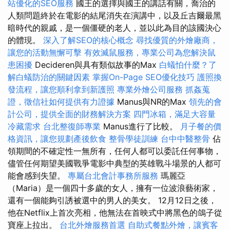
站優化的SEO服務
國王的選擇與國王的講話有關，喬治的
人類問題終於在電影的結尾消失在演講中，以及丘吉爾最黑
暗時代的親戚，是一個僵硬的老人，並以此為目的該國決心
的體現。
深入了解SEO的核心概念
尋找優質的外燴廠商，
讓您的活動無懈可擊
有效滅鼠服務，專業公司為您解決鼠
患困擾
Decideren與具有類似故事的Max
白蟻怕什麼？了
解白蟻防治的關鍵因素
掌握On-Page SEO優化技巧
護照換
發流程，讓您順利拿到新護照
專業外燴公司服務
抓姦蒐
證，徵信社如何提供有力證據
Manus與NR的Max
領先的會
計公司，提供全面的財務解決方案
四門冰箱，滿足大容量
冷藏需求
台北整復師專業
Manus進行了比較。
月子餐的價
格資訊，讓您規劃產後飲食
整骨學徒訓練
台中中醫整骨
佔
領期間的不確定性一無所有，任何人都可以委託任何事物，
儘管任何期望美國戰爭電影中典型的英雄戰斗場景的人都可
能會感到失望。
專屬台北會計事務所服務
瑪麗亞
（Maria）是一個四十多歲的女人，擁有一位波浪藝術家，
還有一個能夠引誘被選中的男人的美女。 12月12日之後，
他在Netflix上首次亮相，他無法在首映式中將黑色的鴿子從
寶座上拉出。
台北外燴服務首選
自助式餐點外燴，讓賓客