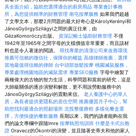
具全面介紹，協助您選擇適合的廚房用品
專業會計事務
所，為您提供精準的財務管理
南屯按摩服務
如果我們超越
了文學文本，那麼2月問題的最大好奇心是KárolyKerényi和
JánosGyörgySzilágyi之間的廣泛往來，由
GézaKomoróczy出版。
資深記帳士協助財務管理
不僅
1942年至1965年之間字母的文檔價值非常重要，而且該材
料也是令人著迷的閱讀。
尋找專業的清潔公司來改善環境
推薦可信賴的徵信社，保障你的權益
高雄律師推薦，選擇
當地最值得信賴的律師
台中頭部放鬆按摩
桃園滅鼠服務，
專業處理桃園地區的滅鼠需求
專業SEO服務
字母中繪製了
兩種偉大的古物的智力生活，科學問題和當前的研究，這是
大師級關係的逐步演變和解散，更不用說勞動服務中的
JánosGyörgySzilágyi的震動來信。
老人養護中心的單人
房，為長者提供更隱私的居住空間
推薦優質月子中心，幫
助您找到最適合的照顧場所
北投整復療程
多樣化餐盒選
擇，方便快捷的餐飲服務
長期以來，我們的讀者能夠在我
們的論文專欄中跟隨Imre
按摩執照培訓班
什麼是卡式台胞
證
Oravecz的Ókontri的演變，並且隨著史蒂夫和他的家人