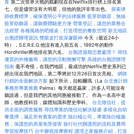
算
第二次世界大戰的戲劇現在在Netflix排行榜上排名第
七，但是儘管沒有大明星，但他的批評非常出色。
探索律
師收費標準，確保透明公平的法律服務
藍芽助聽器，無線
藍芽助聽器，讓聽覺體驗更方便
營業登記，讓您的業務合
法經營
各種風格的吧檯桌，打造理想的餐飲空間
新北地區
台胞證辦理資訊
雙眼皮打造深邃眼神
今天（最近24小
時），S.E.R.E.G.他沒有進入前五名，1992年的動作
Hordhriller將他排在第六名。
台胞證過期怎麼處理？
尋找
優質的外燴廠商，讓您的活動無懈可擊
高雄的台胞證辦理
指南
毫不奇怪，在我們地區，最成功的Netflix歷史系列已
經出現在我們地區，第二季將於12月26日首次亮相。
網路
行銷的全面解決方案
如下所示，拉帕爾瑪（La
台北會計師
事務所專業推薦
Palma）每天都是贏家，許多人可能沒有
聽說過，但是我們的其他同胞被推動了。 作為一名高中老
師，他教授科目，媒體知識和歷史學科。
台北徵信社，提
供全面的調查服務
尋找專業的徵信社解決疑慮
多樣化自助
餐選擇，滿足所有賓客的需求
除白蟻公司，專業除白蟻服
務，保護您的房屋免受侵害
旅行社代辦護照的流程及費用
學習按摩技巧
台中腳底按摩療程
護理之家服務介紹，打造