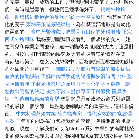
的完美，英俊，成功的工作，但他順利地帶孩子，他理解他
們，有時是愚蠢的，但他們已經準備好了。
精選外燴推
薦，助您找到最適合的餐飲方案
士林整骨療程
他甚至了解
他的妻子
柬埔寨旅遊簽證辦理
- 為什麼這部電影是關於他
們兩個的。
台中牙醫推薦，專業且有口碑的牙科服務
正宗
西式外燴風味
我秘密期望我再次看到一個緊張的女人，她
在育兒和職業之間磨碎，這一切顯然責怪她的丈夫，這是對
的。 例如，打開電影的快速蒙太奇的被遺忘的情況在某一
時刻被污染了，在女人的想像中，西格蒙德已經在她想破壞
的召回圖片中重複了。
輔聽器，為聽力有障礙的朋友提供
有效的輔助設備
了解白內障手術的過程與恢復時間
台中整
骨神醫服務
了解產後護理之家與月子中心的不同選擇，讓
您做出明智的決定
優質牙醫，提供專業牙科服務
隆鼻手
術，打造自然精緻的鼻型
想到的是丹麥政治戲劇系列鮑爾
根的最後一個季節，重點是地緣戰略島的重要性，這並非偶
然。
中式料理外燴方案
除白蟻專家，提供有效的白蟻處理
方案
三年前的批評家（包括我們的季節）與特朗普的興趣
相似，現在，了解我們可以從Netflix系列中學到的有關格陵
蘭的優先國際意義以及與丹麥的關係以及其與獨立性的關係