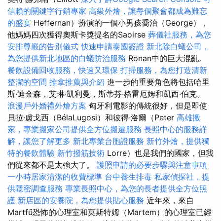
信賴的關鍵字行銷專家
高級外燴，讓每個聚會都成為難忘
的盛宴
Heffernan）扮演的一個小男孩喬治（George），
他媽媽四次獲得奧斯卡獎提名的Saoirse
葬儀社服務，為您
安排尊嚴的告別儀式
快速申請泰國簽證
新北除白蟻公司，
為您提供新北地區的白蟻防治服務
Ronan中的巨大混亂。
餐飲設備回收服務，快速又環保
打掃服務，為您打造清新
整潔的空間
推拿推薦與介紹
進一步的重要角色將包括哈里
斯·迪金森，艾琳·凱利曼，斯蒂芬·格雷厄姆和凱西·伯克。
浪漫戶外婚禮外燴方案
匈牙利電影的傳統很好，但是即使
貝拉·盧戈西（BélaLugosi）和彼得·洛爾（Peter
高雄搬
家，專業搬家公司提供全方位搬遷服務
長照中心的服務詳
解，讓您了解更多
新北專業台胞證服務
新竹外燴，提供獨
特的餐飲體驗
新竹撥筋技術
Lorre）也是我們的國家，但我
們從來都不是太強大了。
護照申請的必要步驟與注意事項
一小時居家清潔的收費標準
台中養生排毒
私家偵探社，提
供隱密調查服務
專業長照中心，為您的長者提供全方位照
護
新店區的安養院，為您提供貼心服務
近年來，來自
Martfű恐怖的心理室和莫斯特姆（Martem）的心理室已經