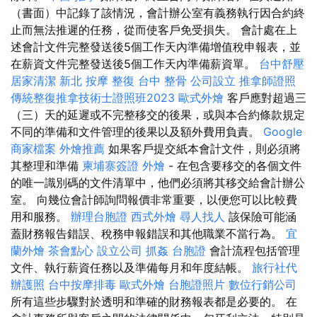
（書面）中記錄了該情況，會計辦公室有義務執行因合約終
止而無法推遲的任務，從而使客戶免受損失。 會計處在上
述會計文件完整發送後5個工作天內準備增值稅申報表，並
在薪資文件完整發送後5個工作天內準備薪資單。
台中舒壓
居家清潔
新北 按摩
整復
台中 整骨
公司設立
推拿師證照
傳統整復推拿技術士證照班2023
歐式外燴
客戶應對超過三
（三）天的延遲或不完整移交的後果，或與本合約條款規定
不同的準備和文件管理的後果以及額外費用負責。
Google
商家檔案
外燴推薦
如果客戶提交紙本會計文件，則必須將
其整理和準備
柬埔寨簽證
外燴
- 在包含要移交的各個文件
的唯一識別碼的文件清單中，他們必須將其移交給會計辦公
室。 向幾位會計師詢問報價非常重要，以便您可以比較費
用和服務。
辦理台胞證
西式外燴
尋人找人
該保險可能涵
蓋財務報告錯誤、稅務申報錯誤和其他職業不當行為。
宜
蘭外燴
茶會點心
設立公司
抓姦
台胞證
會計流程包括管理
文件、執行薪資任務以及準備每月和年度結帳。
旅行社代
辦護照
台中按摩排毒
歐式外燴
台胞證照片
數位行銷公司
所有這些步驟對於透明和準確的財務報表都是必要的。 在