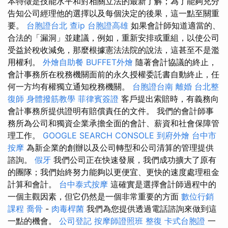
本特徵是技能水平和對相關立法的最新了解；為了能夠充分
告知公司經理他的選擇以及每個決定的後果，這一點至關重
要。
台胞證台北
查ip
台胞證高雄
如果會計師知道適當的、
合法的「漏洞」並建議，例如，重新安排或重組，以使公司
受益於稅收減免，那麼根據憲法法院的說法，這甚至不是濫
用權利。
外燴自助餐
BUFFET外燴
隨著會計協議的終止，
會計事務所在稅務機關面前的永久授權委託書自動終止，任
何一方均有權獨立通知稅務機關。
台胞證台南
離婚
台北整
復師
身體撥筋教學
菲律賓簽證
客戶提出索賠時，有義務向
會計事務所提供證明有賠償責任的文件。 我們的會計師事
務所為公司和獨資企業承擔全面的會計、薪資和社會保障管
理工作。
GOOGLE SEARCH CONSOLE
到府外燴
台中市
按摩
為新企業的創辦以及公司轉型和公司清算的管理提供
諮詢。
假牙
我們公司正在快速發展，我們成功擴大了原有
的團隊；我們始終努力能夠以更便宜、更快的速度處理租金
計算和會計。
台中泰式按摩
這確實是選擇會計師過程中的
一個主觀因素，但它仍然是一個非常重要的方面
數位行銷
課程
喬骨
-
肉毒桿菌
我們為您提供透過電話諮詢來做到這
一點的機會。
公司登記
按摩師證照班
整復
卡式台胞證
一