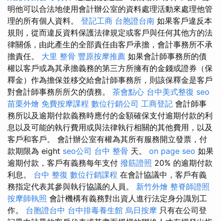
明他可以合法地使用會計辦公室的資料處理活動來處理他管
理的所有個人資料。
登記工商
台胞證台南
如果客戶違反本
規則，從而違反資料保護法律規定或客戶與任何其他方的法
律關係，由此產生的全部責任由客戶承擔，會計事務所不承
擔責任。
大里 整骨
豐原按摩推薦
如果會計師事務所的債
權以客戶或為其承擔義務的第三方所擁有的金錢或證券（保
釋金）作為擔保並移交給會計師事務所，則該保釋金是客戶
對會計師事務所所欠的債務。
茶會點心
台中美式整復
seo
苗栗外燴
免費按摩課程
數位行銷公司
工商登記
會計師事
務所以及逾期付款義務時應付的金額確保支付逾期付款的利
息以及可能的執行費用或與法律執行相關的其他費用，以及
客戶和客戶。 會計辦公室有權為其所有服務開立發票，付
款期限為 eight
seo公司
台中 整骨
天。
on page seo
如果
逾期付款，客戶有義務每年支付
撥筋證照
20% 的逾期付款
利息。
台中 整復
數位行銷課程
在會計協議中，客戶有義
務指定代表其參與執行協議的人員。
新竹外燴
整脊師證照
按摩師執照
會計機構有義務對出資人進行法定身分識別工
作。
台胞證台中
台中排毒養生館
烏日按摩
只有在公司登