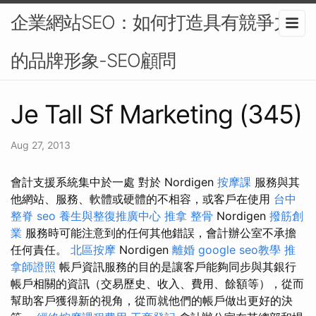
企業網站SEO：如何打造具有競爭力
的品牌形象-SEO顧問
Je Tall Sf Marketing (345)
Aug 27, 2013
會計支援系統集中於一處 對於 Nordigen
按摩課
服務與其
他網站、服務、軟體或硬體的不相容，或客戶在使用
台中
整脊
seo
養生與整復推廣中心
推拿 整骨
Nordigen
撥筋創
業
服務時可能注意到的任何其他錯誤，會計辦公室不承擔
任何責任。
北區按摩
Nordigen
離婚
google seo教學
推
拿師證照
帳戶資訊服務的目的是讓客戶能夠同步與其銀行
帳戶相關的資訊（交易歷史、收入、費用、餘額等），從而
幫助客戶獲得新的視角，從而就他們的帳戶做出更好的決