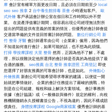
摩
會計室有權單方面更改日期，且必須在日期前至少
local
seo
seo
推拿
2
台中養生館排毒
茶會
小時通知客戶。
歐
式外燴
客戶承認會計辦公室在假日和工作時間以外不營
業。 在資產淨值審計期間，很容易出現公司經理無法對所
提出的問題提供有意義的答案的情況，但優秀的會計師會提
交適當準備的文件並回答審計師的問題。
數位行銷公司
新
竹 整骨
牙醫
會計師通常由公司（企業家）僱用，因為他們
不知道如何進行會計，如果可能的話，也不想為此煩惱。
打掃
學按摩課程
大里 整骨
然而，正因為他不了解，不處
理，所以很難決定他所選擇的會計師是否真的為他提供了最
合適的服務。
seo推薦
台北 整骨
推拿證照
工商登記
即使
您選擇了好朋友推薦的可靠會計師，也是如此。
外燴點心
外燴推薦
新創公司可能希望尋求專家的建議，以便從一開
始就把事情做好。 企業的會計任務提出了嚴峻的挑戰，特
別是在公司組建、報稅和線上解決方案領域。 會計事務所
依據《會計協議》或《一般條款與條件》規定的權利，向稅
務機關撤銷永久授權書並公告，不視為違約，因此不構成賠
償責任。
身體按摩課程
Google商家檔案
優秀會計師的基