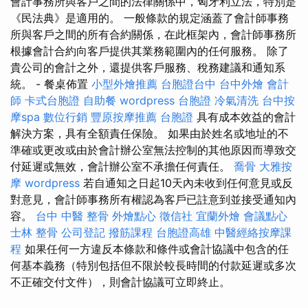
會計事務所與客戶之間的法律關係中，匈牙利立法，特別是
《民法典》是適用的。 一般條款的規定涵蓋了會計師事務
所與客戶之間的所有合約關係，在此框架內，會計師事務所
根據會計合約向客戶提供其業務範圍內的任何服務。 除了
貴公司的會計之外，還提供客戶服務、稅務建議和通知系
統。 - 餐桌佈置
小型外燴推薦
台胞證台中
台中外燴
會計
師
卡式台胞證
自助餐
wordpress
台胞證
冷氣清洗
台中按
摩spa
數位行銷
豐原按摩推薦
台胞證
具有成本效益的會計
解決方案，具有全額責任保險。 如果由於姓名或地址的不
準確或更改或由於會計辦公室無法控制的其他原因而導致交
付延遲或無效，會計辦公室不承擔任何責任。
喬骨
大雅按
摩
wordpress
若自通知之日起10天內未收到任何意見或反
對意見，會計師事務所有權認為客戶已註意到並接受通知內
容。
台中 中醫 整骨
外燴點心
徵信社
宜蘭外燴
會議點心
士林 整骨
公司登記
撥筋課程
台胞證高雄
中醫經絡按摩課
程
如果任何一方違反本條款和條件或會計協議中包含的任
何基本義務（特別包括但不限於較長時間的付款延遲或多次
不正確交付文件），則會計協議可立即終止。