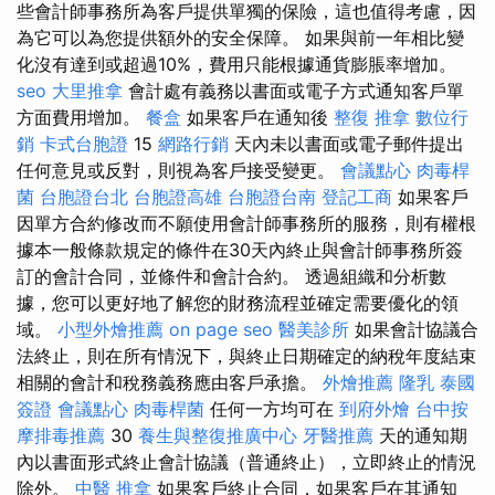
些會計師事務所為客戶提供單獨的保險，這也值得考慮，因
為它可以為您提供額外的安全保障。 如果與前一年相比變
化沒有達到或超過10%，費用只能根據通貨膨脹率增加。
seo
大里推拿
會計處有義務以書面或電子方式通知客戶單
方面費用增加。
餐盒
如果客戶在通知後
整復 推拿
數位行
銷
卡式台胞證
15
網路行銷
天內未以書面或電子郵件提出
任何意見或反對，則視為客戶接受變更。
會議點心
肉毒桿
菌
台胞證台北
台胞證高雄
台胞證台南
登記工商
如果客戶
因單方合約修改而不願使用會計師事務所的服務，則有權根
據本一般條款規定的條件在30天內終止與會計師事務所簽
訂的會計合同，並條件和會計合約。 透過組織和分析數
據，您可以更好地了解您的財務流程並確定需要優化的領
域。
小型外燴推薦
on page seo
醫美診所
如果會計協議合
法終止，則在所有情況下，與終止日期確定的納稅年度結束
相關的會計和稅務義務應由客戶承擔。
外燴推薦
隆乳
泰國
簽證
會議點心
肉毒桿菌
任何一方均可在
到府外燴
台中按
摩排毒推薦
30
養生與整復推廣中心
牙醫推薦
天的通知期
內以書面形式終止會計協議（普通終止），立即終止的情況
除外。
中醫 推拿
如果客戶終止合同，如果客戶在其通知