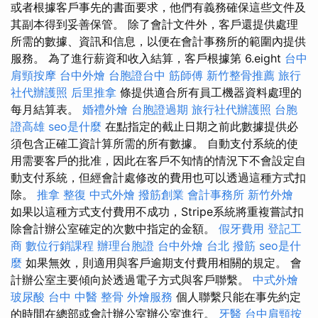
或者根據客戶事先的書面要求，他們有義務確保這些文件及
其副本得到妥善保管。 除了會計文件外，客戶還提供處理
所需的數據、資訊和信息，以便在會計事務所的範圍內提供
服務。 為了進行薪資和收入結算，客戶根據第 6.eight
台中
肩頸按摩
台中外燴
台胞證台中
筋師傅
新竹整骨推薦
旅行
社代辦護照
后里推拿
條提供適合所有員工機器資料處理的
每月結算表。
婚禮外燴
台胞證過期
旅行社代辦護照
台胞
證高雄
seo是什麼
在點指定的截止日期之前此數據提供必
須包含正確工資計算所需的所有數據。 自動支付系統的使
用需要客戶的批准，因此在客戶不知情的情況下不會設定自
動支付系統，但經會計處修改的費用也可以透過這種方式扣
除。
推拿 整復
中式外燴
撥筋創業
會計事務所
新竹外燴
如果以這種方式支付費用不成功，Stripe系統將重複嘗試扣
除會計辦公室確定的次數中指定的金額。
假牙費用
登記工
商
數位行銷課程
辦理台胞證
台中外燴
台北 撥筋
seo是什
麼
如果無效，則適用與客戶逾期支付費用相關的規定。 會
計辦公室主要傾向於透過電子方式與客戶聯繫。
中式外燴
玻尿酸
台中 中醫 整骨
外燴服務
個人聯繫只能在事先約定
的時間在總部或會計辦公室辦公室進行。
牙醫
台中肩頸按