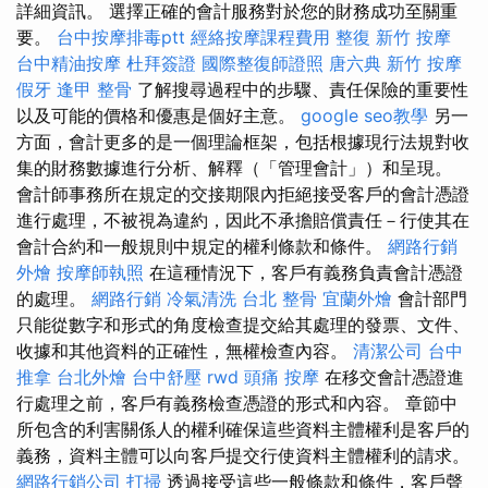
詳細資訊。 選擇正確的會計服務對於您的財務成功至關重
要。
台中按摩排毒ptt
經絡按摩課程費用
整復
新竹 按摩
台中精油按摩
杜拜簽證
國際整復師證照
唐六典
新竹 按摩
假牙
逢甲 整骨
了解搜尋過程中的步驟、責任保險的重要性
以及可能的價格和優惠是個好主意。
google seo教學
另一
方面，會計更多的是一個理論框架，包括根據現行法規對收
集的財務數據進行分析、解釋（「管理會計」）和呈現。
會計師事務所在規定的交接期限內拒絕接受客戶的會計憑證
進行處理，不被視為違約，因此不承擔賠償責任－行使其在
會計合約和一般規則中規定的權利條款和條件。
網路行銷
外燴
按摩師執照
在這種情況下，客戶有義務負責會計憑證
的處理。
網路行銷
冷氣清洗
台北 整骨
宜蘭外燴
會計部門
只能從數字和形式的角度檢查提交給其處理的發票、文件、
收據和其他資料的正確性，無權檢查內容。
清潔公司
台中
推拿
台北外燴
台中舒壓
rwd
頭痛 按摩
在移交會計憑證進
行處理之前，客戶有義務檢查憑證的形式和內容。 章節中
所包含的利害關係人的權利確保這些資料主體權利是客戶的
義務，資料主體可以向客戶提交行使資料主體權利的請求。
網路行銷公司
打掃
透過接受這些一般條款和條件，客戶聲