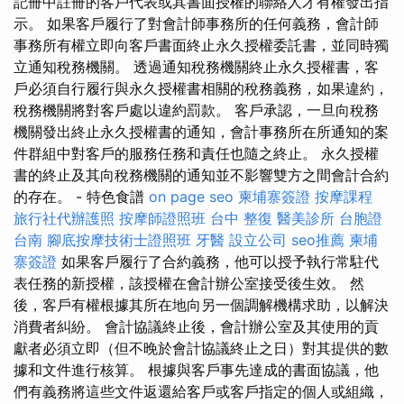
記冊中註冊的客戶代表或其書面授權的聯絡人才有權發出指
示。 如果客戶履行了對會計師事務所的任何義務，會計師
事務所有權立即向客戶書面終止永久授權委託書，並同時獨
立通知稅務機關。 透過通知稅務機關終止永久授權書，客
戶必須自行履行與永久授權書相關的稅務義務，如果違約，
稅務機關將對客戶處以違約罰款。 客戶承認，一旦向稅務
機關發出終止永久授權書的通知，會計事務所在所通知的案
件群組中對客戶的服務任務和責任也隨之終止。 永久授權
書的終止及其向稅務機關的通知並不影響雙方之間會計合約
的存在。 - 特色食譜
on page seo
柬埔寨簽證
按摩課程
旅行社代辦護照
按摩師證照班
台中 整復
醫美診所
台胞證
台南
腳底按摩技術士證照班
牙醫
設立公司
seo推薦
柬埔
寨簽證
如果客戶履行了合約義務，他可以授予執行常駐代
表任務的新授權，該授權在會計辦公室接受後生效。 然
後，客戶有權根據其所在地向另一個調解機構求助，以解決
消費者糾紛。 會計協議終止後，會計辦公室及其使用的貢
獻者必須立即（但不晚於會計協議終止之日）對其提供的數
據和文件進行核算。 根據與客戶事先達成的書面協議，他
們有義務將這些文件返還給客戶或客戶指定的個人或組織，