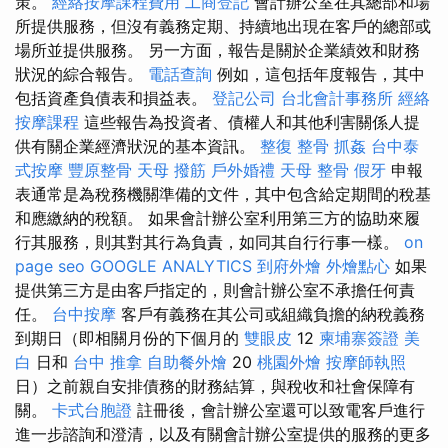
策。
經絡按摩課程費用
工商登記
會計辦公室在其總部和場
所提供服務，但沒有義務定期、持續地出現在客戶的總部或
場所並提供服務。 另一方面，報告是關於企業績效和財務
狀況的綜合報告。
電話查詢
例如，這包括年度報告，其中
包括資產負債表和損益表。
登記公司
台北會計事務所
經絡
按摩課程
這些報告為投資者、債權人和其他利害關係人提
供有關企業經濟狀況的基本資訊。
整復 整骨
抓姦
台中泰
式按摩
豐原整骨
天母 撥筋
戶外婚禮
天母 整骨
假牙
申報
表通常是為稅務機關準備的文件，其中包含給定期間的稅基
和應繳納的稅額。 如果會計辦公室利用第三方的協助來履
行其服務，則其對其行為負責，如同其自行行事一樣。
on
page seo
GOOGLE ANALYTICS
到府外燴
外燴點心
如果
提供第三方是由客戶指定的，則會計辦公室不承擔任何責
任。
台中按摩
客戶有義務在其公司或組織負擔的納稅義務
到期日（即相關月份的下個月的
雙眼皮
12
柬埔寨簽證
美
白
日和
台中 推拿
自助餐外燴
20
桃園外燴
按摩師執照
日）之前親自安排債務的財務結算，與稅收和社會保障有
關。
卡式台胞證
註冊後，會計辦公室還可以致電客戶進行
進一步諮詢和澄清，以及有關會計辦公室提供的服務的更多