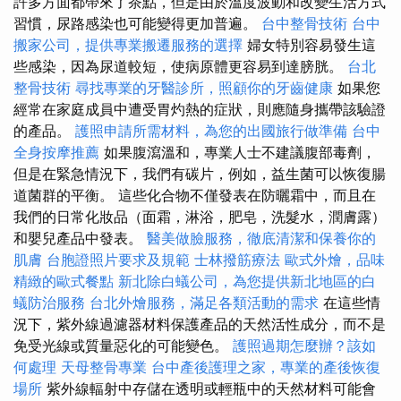
許多方面都帶來了茶點，但是由於溫度波動和改變生活方式
習慣，尿路感染也可能變得更加普遍。
台中整骨技術
台中
搬家公司，提供專業搬遷服務的選擇
婦女特別容易發生這
些感染，因為尿道較短，使病原體更容易到達膀胱。
台北
整骨技術
尋找專業的牙醫診所，照顧你的牙齒健康
如果您
經常在家庭成員中遭受胃灼熱的症狀，則應隨身攜帶該驗證
的產品。
護照申請所需材料，為您的出國旅行做準備
台中
全身按摩推薦
如果腹瀉溫和，專業人士不建議腹部毒劑，
但是在緊急情況下，我們有碳片，例如，益生菌可以恢復腸
道菌群的平衡。 這些化合物不僅發表在防曬霜中，而且在
我們的日常化妝品（面霜，淋浴，肥皂，洗髮水，潤膚露）
和嬰兒產品中發表。
醫美做臉服務，徹底清潔和保養你的
肌膚
台胞證照片要求及規範
士林撥筋療法
歐式外燴，品味
精緻的歐式餐點
新北除白蟻公司，為您提供新北地區的白
蟻防治服務
台北外燴服務，滿足各類活動的需求
在這些情
況下，紫外線過濾器材料保護產品的天然活性成分，而不是
免受光線或質量惡化的可能變色。
護照過期怎麼辦？該如
何處理
天母整骨專業
台中產後護理之家，專業的產後恢復
場所
紫外線輻射中存儲在透明或輕瓶中的天然材料可能會