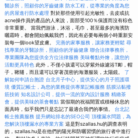
醫診所，照顧你的牙齒健康
防水工程，從專業的角度為您
的房屋進行防水處理
對於那些使用引起光敏性，去皮或抗
acne操作員的產品的人來說，面部受100％保護而沒有棕色
非常重要。 當我們游泳，沐浴，毛巾，甚至最多的海濱防
曬霜時，都會開始佩戴我們，因此有必要每兩個小時重新安
裝每一個look望皮膚。
完善的家事服務，讓家務更輕鬆
尋
找專業的牙醫診所，照顧你的牙齒健康
聯合法律事務所，
專業團隊為您提供全方位法律服務
美味餐點外燴，讓您的
活動更具特色
此外，不僅小孩還可以穿紫外線濾浴T卹，帽
子，鞦韆，而且還可以穿著茂密的海灘服裝，太陽鏡。
了
解如何申請台胞證
台北月子中心，提供安心的月子照護環
境
優質記帳士，為您的業務提供專業記帳服務
筋膜沾黏撥
筋技術
知名設計公司，提供一流的室內設計服務
精緻茶
會，提供美味的茶會餐點
當假期的祝福閒置或積極休息的
面具時，似乎我們只是忘記了最適合我們的事情。
台北記
帳士推薦服務
提升網站排名的SEO公司
頂樓漏水問題，為
您解決頂樓漏水的專業方案
這是對szallas.hu的調查表明
的，szallas.hu是在他們的陽光和防曬習慣的旅行者中進行