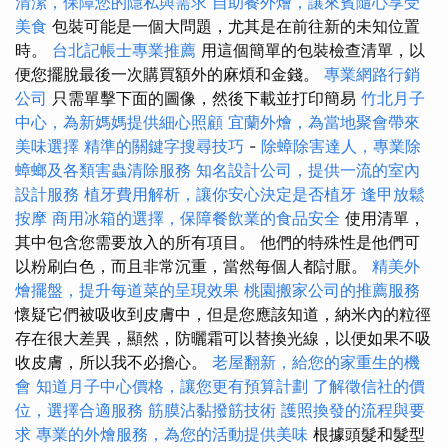
清潔，保障您的隱私與需求
自助餐外燴，讓來賓隨心享受
美食
包裝可能是一個大問題，尤其是在前往新的未知位置
時。
台北記帳士專業推薦
用這個簡單的包裝檢查清單，以
便您擺脫最後一次購買額外的麻煩和金錢。
專業網路行銷
公司
只需單擊下面的圖像，然後下載並打印簡易
竹北月子
中心，為新媽媽提供細心照顧
宜蘭外燴，為當地聚會帶來
美味選擇
精準的關鍵字搜尋技巧
-
除蟑除害達人，專業除
蟑螂及各類害蟲清除服務
知名設計公司，提供一流的室內
設計服務
植牙費用解析，讓你安心決定是否植牙
逢甲放鬆
按摩
商用冰箱的選擇，保障餐飲業的食品安全
使用清單，
其中包含您需要放入的所有項目。 他們的特殊性是他們可
以粉刷白色，而且非常沉重，當然每個人都討厭。
精美外
燴擺盤，提升每道菜的呈現效果
桃園搬家公司的推薦服務
懷疑它們被吸收到皮膚中，但是您應該知道，納米內的粒徑
存在很大差異，顯然，防曬霜可以替換光線，以便如果不吸
收皮膚，所以我不必擔心。
老屋翻新，給您的家重生的機
會
知道月子中心價格，讓您更有預算計劃
了解徵信社的價
位，選擇合適服務
筋膜沾黏撥筋技術
護照換發的流程與要
求
專業的外燴服務，為您的活動提供美味
根據頭髮和髮型