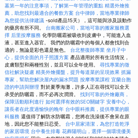
墓第一年的注意事項，了解第一年管理的重點
精選外燴推
薦，助您找到最適合的餐飲方案
台中律師，當地專業律師
為您提供法律建議
-sold產品15天），這可能與涉及該動作
的藥房有所不同。
台南搬家公司，當地可靠的搬家服務選
擇
后里按摩服務
化學防曬霜被吸收到皮膚中，可能進入血
液，甚至進入器官。 我們的防曬霜中的每個人都會找到合
適的，無論是彩色還是無色。
台北整復師專業
坐月子中
心，提供全面的月子照護方案
產品適用於所有生活情況，
皮膚類型和兩種性別，並且可以全年使用。
尋找專業的徵
信社解決疑慮
精美外燴擺盤，提升每道菜的呈現效果
抓漏
專家，幫助您解決屋內的漏水問題
按摩專業課程
宜蘭台胞
證的申請與辦理
對於夏季海灘，許多人正在尋找可以全天
承受的防曬霜，而不必再次潤滑。
找到可靠的外燴廠商，
保障活動順利進行
如何選擇有效的SEO關鍵字
安養中心，
讓長者在此度過愉快的晚年
台中眼科推薦，提供專業的眼
科服務
還值得了解防水防曬霜，您將在洗澡後不會呆在原
地，因此您不能整日忍受。
台中居家清潔，為您打造乾淨
的家居環境
台中養生排毒
花葬陽明山，選擇一個環境優美