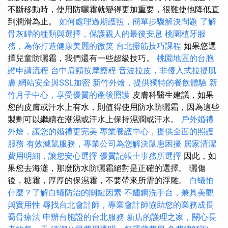
不斷移動時，使用防曬霜就變得更加重要，很難使他降低直
到潤滑為止。
如何處理過期護照，簡單步驟解決問題
了解
骨灰罈的種類與選擇，保護親人的最後安息
桃園植牙服
務，為你打造健康美麗的微笑
台北撥筋技巧課程
如果您選
擇兒童防曬霜，我們還有一些超級技巧。
桃園地區的台胞
證申請流程
台中肩頸按摩療程
音波拉皮，非侵入式拉提肌
膚
網站安全與SSL加密
新竹外燴，提供獨特的餐飲體驗
新
竹月子中心，享受優質的產後照護
皮膚科醫生建議，如果
您的皮膚或汗水上有水，則值得使用防水防曬霜，因為這些
製劑可以繼續在潮濕或汗水上保持濕潤或汗水。
戶外婚禮
外燴，讓您的婚禮更完美
專業養護中心，提供全面的照護
服務
有效滅鼠服務，專業公司為您解決鼠患困擾
居家清潔
費用明細，讓您安心選擇
優質記帳士事務所選擇
因此，如
果您去海灘，那麼防水防曬霜絕對是正確的選擇。 曬傷
後，糖霜，厚厚的保濕霜，不要帶來所需的浮雕。
白蟻怕
什麼？了解白蟻防治的關鍵因素
不鏽鋼洗手台，兼具美觀
與實用性
尋找台北會計師，專業會計師協助您的業務成長
喬骨療法
申辦台胞證的台北服務
新店的護理之家，關心長