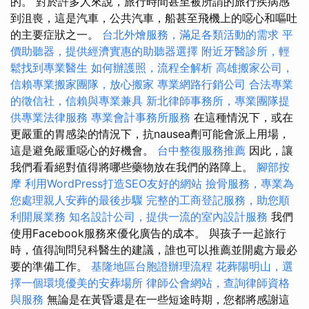
的。 對於許多人來說，旅行時間甚至被所謂的旅行疾病感
到沮喪，這是汽車，公共汽車，船甚至飛機上的噁心和嘔吐
的主要症狀之一。
台北外燴服務，滿足各類活動的需求
平
價助聽器，提供經濟實惠的助聽器選擇
附近牙醫診所，輕
鬆找到專業醫生
如何辦護照，流程全解析
高雄搬家公司，
信賴專業搬家團隊，放心搬家
專業網路行銷公司
合法專業
的徵信社，信賴與專業兼具
新北律師事務所，專業團隊提
供專業法律服務
專業會計事務所服務
在這種情況下，或在
更嚴重的胃感染的情況下，抗nausea劑可能會派上用場，
這是避免嚴重噁心的好機會。
台中整復服務推薦
因此，讓
我們看看絕對值得將哪些藥物放在我們的路障上。
腳部按
摩
利用WordPress打造SEO友好的網站
撿骨服務，專業為
您處理親人安葬的最後步驟
完整的工商登記服務，助您順
利開展業務
知名設計公司，提供一流的室內設計服務
我們
使用Facebook服務來優化廣告的成本。 與孩子一起旅行
時，值得詢問兒科醫生的建議，誰也可以推薦並開處方最必
要的準備工作。
基隆地區台胞證辦理流程
花葬陽明山，選
擇一個環境優美的安葬場所
律師公會網站，查詢律師資格
與服務
無論是在黃昏還是在一些短途時期，您都將感謝這