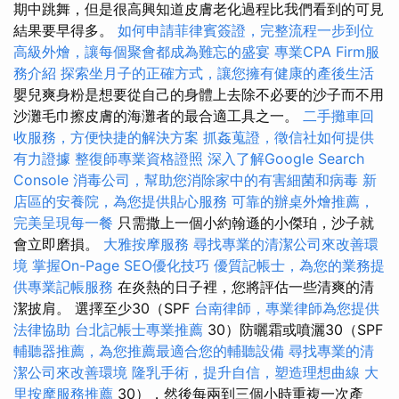
期中跳舞，但是很高興知道皮膚老化過程比我們看到的可見
結果要早得多。
如何申請菲律賓簽證，完整流程一步到位
高級外燴，讓每個聚會都成為難忘的盛宴
專業CPA Firm服
務介紹
探索坐月子的正確方式，讓您擁有健康的產後生活
嬰兒爽身粉是想要從自己的身體上去除不必要的沙子而不用
沙灘毛巾擦皮膚的海灘者的最合適工具之一。
二手攤車回
收服務，方便快捷的解決方案
抓姦蒐證，徵信社如何提供
有力證據
整復師專業資格證照
深入了解Google Search
Console
消毒公司，幫助您消除家中的有害細菌和病毒
新
店區的安養院，為您提供貼心服務
可靠的辦桌外燴推薦，
完美呈現每一餐
只需撒上一個小約翰遜的小傑珀，沙子就
會立即磨損。
大雅按摩服務
尋找專業的清潔公司來改善環
境
掌握On-Page SEO優化技巧
優質記帳士，為您的業務提
供專業記帳服務
在炎熱的日子裡，您將評估一些清爽的清
潔披肩。 選擇至少30（SPF
台南律師，專業律師為您提供
法律協助
台北記帳士專業推薦
30）防曬霜或噴灑30（SPF
輔聽器推薦，為您推薦最適合您的輔聽設備
尋找專業的清
潔公司來改善環境
隆乳手術，提升自信，塑造理想曲線
大
里按摩服務推薦
30），然後每兩到三個小時重複一次產