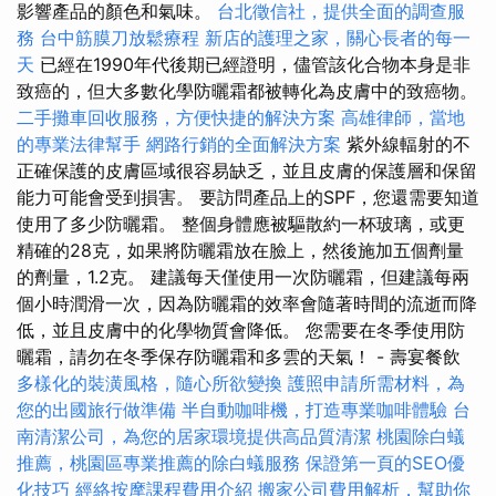
影響產品的顏色和氣味。
台北徵信社，提供全面的調查服
務
台中筋膜刀放鬆療程
新店的護理之家，關心長者的每一
天
已經在1990年代後期已經證明，儘管該化合物本身是非
致癌的，但大多數化學防曬霜都被轉化為皮膚中的致癌物。
二手攤車回收服務，方便快捷的解決方案
高雄律師，當地
的專業法律幫手
網路行銷的全面解決方案
紫外線輻射的不
正確保護的皮膚區域很容易缺乏，並且皮膚的保護層和保留
能力可能會受到損害。 要訪問產品上的SPF，您還需要知道
使用了多少防曬霜。 整個身體應被驅散約一杯玻璃，或更
精確的28克，如果將防曬霜放在臉上，然後施加五個劑量
的劑量，1.2克。 建議每天僅使用一次防曬霜，但建議每兩
個小時潤滑一次，因為防曬霜的效率會隨著時間的流逝而降
低，並且皮膚中的化學物質會降低。 您需要在冬季使用防
曬霜，請勿在冬季保存防曬霜和多雲的天氣！ - 壽宴餐飲
多樣化的裝潢風格，隨心所欲變換
護照申請所需材料，為
您的出國旅行做準備
半自動咖啡機，打造專業咖啡體驗
台
南清潔公司，為您的居家環境提供高品質清潔
桃園除白蟻
推薦，桃園區專業推薦的除白蟻服務
保證第一頁的SEO優
化技巧
經絡按摩課程費用介紹
搬家公司費用解析，幫助你