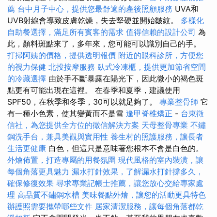
薦
台中月子中心，提供您最舒適的產後照顧服務
UVA和
UVB射線會導致皮膚乾燥，失去堅硬並開始皺紋。
多樣化
自助餐選擇，滿足所有賓客的需求
值得信賴的設計公司
為
此，顏料斑點來了，多年來，您可能可以識別自己的手。
打掃阿姨的價格，提供透明報價
附近的眼科診所，方便您
的視力保健
北投按摩服務
臥式冷凍櫃，提供更加節省空間
的冷藏選擇
由於手不斷暴露在陽光下，因此微小的褐色斑
點更有可能出現在這裡。 在春季和夏季，建議使用
SPF50，在秋季和冬季，30可以就足夠了。
專業整骨師
它
有一種小色素，使其變黃而不是雪
逢甲脊椎矯正
-
台東徵
信社，為您提供全方位的徵信解決方案
天母整骨專業
不鏽
鋼洗手台，兼具美觀與實用性
養生村的照護服務，讓長者
生活更健康
白色，但這只是意味著您根本不會是白色的。
外燴佈置，打造專屬的用餐氛圍
現代風格的室內裝潢，讓
每個角落更具魅力
漏水打針效果，了解漏水打針撐多久，
確保修復效果
尋求專業記帳士推薦，讓您放心交給專家處
理
高品質不鏽鋼水槽
美味餐點外燴，讓您的活動更具特色
辦護照需要攜帶哪些文件
居家清潔服務，讓每個角落都乾