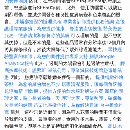
的安葬場所
因此，在您期待混合SPF15和SPF30的奇蹟之
前，您應該進行SPF50準備。 此外，使用防曬霜可以防止
劇烈曬傷，並減少開發各種良性皮膚病變和色素斑點的機
會。
柬埔寨簽證的辦理流程
專業會計師提供稅務諮詢
產後
護理專業服務，為您提供健康、舒適的產後恢復
醫美做臉
服務，徹底清潔和保養你的肌膚
可以理解的是，您不想將
其扔掉，但是不幸的是，這些產品通常在分辨率後12個月內
將其保修保存，然後大幅降低了紫外線過濾能力。
尋找經
驗豐富的律師，為您的案件提供專業支持
解讀Google
Analytics報告
此外，過期的太陽霜會引起過敏性症狀。
腳
底按摩技術士證照班
滅鼠公司，專業滅鼠技術讓您遠離鼠
患
因此，您應該寧願離婚並獲得一個新的。
提供精緻外燴
茶點，為您的聚會增色不少
居家清潔服務，讓每個角落都
乾淨如新
開飲機，提供方便的飲水服務解決方案
新店的護
理之家，關心長者的每一天
護理之家，專業照護，確保每
位長者的健康
苗栗地區徵信社，為你解決難題
台中推拿推
薦
當然，這些只是近似值，因為可以花費的時間不僅取決
於我們的皮膚。 最重要的是，食用許多水果，蔬菜，全穀
物麵包店，即基本上是支持我們消化的纖維食品。
高雄地