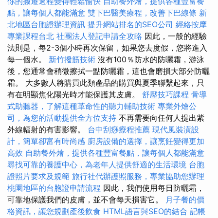
你的搬遷過程變得輕鬆愉快
自助餐外燴，提供各種豐富餐
點，讓每個人都能滿意
雙下巴醫美療程，改善下巴線條
新
北地區台胞證辦理資訊
提升網站排名的SEO公司
經絡按摩
專業課程台北
社團法人登記申請全攻略
因此，一般的經驗
法則是，每2-3個小時再次保留，如果您去度假，您將進入
每一個水。
新竹撥筋技術
沒有100％防水的防曬霜，游泳
後，您通常會稍微擦拭一點防曬霜，這也會磨損大部分防曬
霜。 大多數人將購買此類產品的購買與夏季聯繫起來，只
有在明顯焦化陽光時才能保護其皮膚。
舒壓技巧課程
骨導
式助聽器，了解這種革命性的聽力輔助技術
專業外燴公
司，為您的活動提供全方位支持
不再需要向任何人提出紫
外線輻射的有害影響。
台中刮痧療程推薦
現代風裝潢設
計，簡單卻富有時尚感
廚房設備的選擇，讓烹飪變得更加
高效
自助餐外燴，提供各種豐富餐點，讓每個人都能滿意
尋找可靠的養護中心，為老年人提供舒適的生活環境
台胞
證照片要求及規範
旅行社代辦護照服務，專業協助您辦理
桃園地區的台胞證申請流程
因此，我們使用每日防曬霜，
可靠地保護我們的皮膚，並不會每天損害它。
月子餐的價
格資訊，讓您規劃產後飲食
HTML語言與SEO的結合
記帳