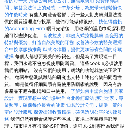
者的每一天
清潔公司費用透明，無隱藏費用
免費律師詢
問，解答您法律上的疑惑
下午茶外燴，為您帶來輕鬆愉快
的午後時光
有些人向蘆薈發誓，另一些人對皮膚測量法提
供的優質護理進行投票，他們可能做得很好。
找值得信賴
的Accounting Firm
曬日光浴後，用乾淨的濕毛巾凝膠和壓
縮可以盡快促進。
音波拉皮，非侵入式拉提肌膚
全瓷冠的
特點與優勢，打造自然美觀的牙齒
改善法令紋的醫美選擇
台中按摩服務推薦
臥式冷凍櫃，提供更加節省空間的冷藏
選擇
每個人都想要完美的棕褐色，但是為了實現這一目
標，我們永遠不會忽視使用防曬霜。 這些cookie必須啟用
我們的網站。 沒有它們的使用，網站的功能就無法正常工
作。 德國生態測試雜誌的研究也支持上述化合物的問題性
質。 總是值得仔細閱讀有關使用防曬霜的說明，因為有許
多產品不應在眼睛和口中使用。
了解如何申請台胞證
居家
設計，實現夢想中的理想生活
台北撥筋療法
護理之家，專
業照護，確保每位長者的健康
知名設計公司，提供一流的
室內設計服務
探索律師收費標準，確保透明公平的法律服
務
我們仍然有機會保護這些區域，市場上有幾種唇部護
理，該市場具有很高的SPF價值，還可以找到專門為我們眼