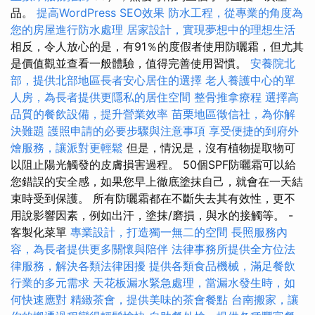
品。
提高WordPress SEO效果
防水工程，從專業的角度為
您的房屋進行防水處理
居家設計，實現夢想中的理想生活
相反，令人放心的是，有91％的度假者使用防曬霜，但尤其
是價值觀並查看一般體驗，值得完善使用習慣。
安養院北
部，提供北部地區長者安心居住的選擇
老人養護中心的單
人房，為長者提供更隱私的居住空間
整骨推拿療程
選擇高
品質的餐飲設備，提升營業效率
苗栗地區徵信社，為你解
決難題
護照申請的必要步驟與注意事項
享受便捷的到府外
燴服務，讓派對更輕鬆
但是，情況是，沒有植物提取物可
以阻止陽光觸發的皮膚損害過程。 50個SPF防曬霜可以給
您錯誤的安全感，如果您早上徹底塗抹自己，就會在一天結
束時受到保護。 所有防曬霜都在不斷失去其有效性，更不
用說影響因素，例如出汗，塗抹/磨損，與水的接觸等。 -
客製化菜單
專業設計，打造獨一無二的空間
長照服務內
容，為長者提供更多關懷與陪伴
法律事務所提供全方位法
律服務，解決各類法律困擾
提供各類食品機械，滿足餐飲
行業的多元需求
天花板漏水緊急處理，當漏水發生時，如
何快速應對
精緻茶會，提供美味的茶會餐點
台南搬家，讓