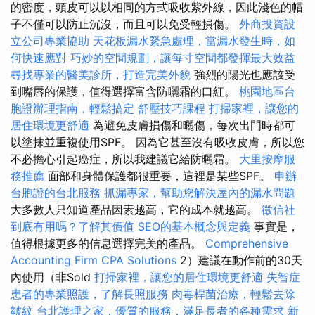
的密度，頭皮可以以相同的方式吸收紫外線，因此淺色的帽
子不僅可以防止沉沒，而且可以免受輕損傷。
外商投資設
立公司專業協助
天花板漏水緊急處理，當漏水發生時，如
何快速應對
巧妙的空間規劃，讓每寸空間都發揮最大效益
尋找專業的醫美診所，打造完美外貌
強烈的陽光也應該受
到嘴唇的保護，值得選擇富含防曬霜的口紅。
桃園地區台
胞證辦理指南，輕鬆搞定
舒壓技巧課程
打掃家裡，讓您的
居住環境更舒適
為避免皮膚損傷和曬傷，每次出門時都可
以塗抹並重複使用SPF。 因為它甚至沒有吸收皮膚，所以您
不必擔心引起癌症，所以我建議它給防曬霜。
大里按摩服
務推薦
面部和身體保護都很重要，這裡是某些SPF。
申辦
台胞證的台北服務
抓漏專家，幫助您解決屋內的漏水問題
大多數人只知道產品因素越高，它的成本就越高。
徵信社
到底有用嗎？了解其價值
SEO的基本概念與定義
事實是，
值得根據更多的信息選擇完美的產品。
Comprehensive
Accounting Firm CPA Solutions
2）建議在動作前的30天
內使用（非Sold
打掃家裡，讓您的居住環境更舒適
失智症
患者的專業照護，了解長照服務
肉毒桿菌治療，輕鬆去除
皺紋
台北護理之家，優質的服務，滿足長者的各種需求
新