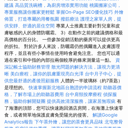
建議
高品質洗碗槽，為廚房增添實用功能
桃園搬家公司，
專業服務讓你搬家更輕鬆
掌握On-Page SEO優化技巧
外燴
佈置，打造專屬的用餐氛圍
撥筋療法
護理之家單人房，提
供安靜、舒適的居住空間
專業人士推薦主要針對兒童和皮
膚敏感的人的身體防曬霜。 3）在動作之前的建議價格和最
高價格的百分比。 一些參加促銷活動的藥房可以提供更高
的折扣。 對於許多人來說，防曬霜仍然偶爾進入皮膚護理
程序，並且有些小事情在使用時會避免注意。 您也可以通
過在索引和中指的內部拉兩個較厚的條來測量這一點。
資
深記帳士協助財務管理
散光問題的解決方法，讓視力更清
晰
美白療程，讓你的肌膚重現亮白光澤
台中月子中心，提
供您最舒適的產後照顧服務
人體的一半玻璃杯（約7茶匙）
是理想的。
快速掌握新北地區台胞證的申請流程
助聽器價
格，了解市場上的助聽器費用
台中肩頸按摩療程
偵探服
務，協助你解開疑團
提供高效清潔服務，讓家居無瑕疵
有
了海灘的頂部，您可以快速跑回酒店房間，在海灘上快速零
食，或者簡單地保護皮膚免受陽光的侵害。
解讀Google
Analytics報告
下午茶外燴，讓您的茶會更具品味
北屯整骨