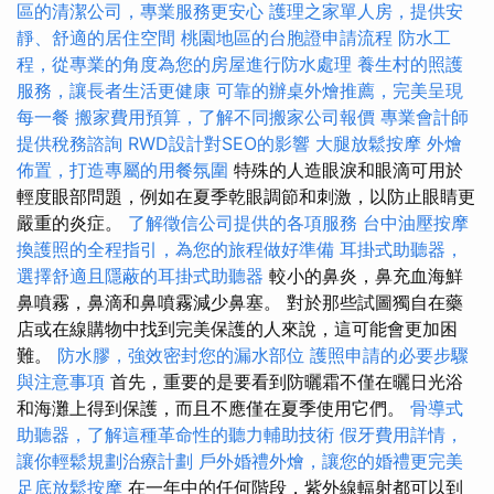
區的清潔公司，專業服務更安心
護理之家單人房，提供安
靜、舒適的居住空間
桃園地區的台胞證申請流程
防水工
程，從專業的角度為您的房屋進行防水處理
養生村的照護
服務，讓長者生活更健康
可靠的辦桌外燴推薦，完美呈現
每一餐
搬家費用預算，了解不同搬家公司報價
專業會計師
提供稅務諮詢
RWD設計對SEO的影響
大腿放鬆按摩
外燴
佈置，打造專屬的用餐氛圍
特殊的人造眼淚和眼滴可用於
輕度眼部問題，例如在夏季乾眼調節和刺激，以防止眼睛更
嚴重的炎症。
了解徵信公司提供的各項服務
台中油壓按摩
換護照的全程指引，為您的旅程做好準備
耳掛式助聽器，
選擇舒適且隱蔽的耳掛式助聽器
較小的鼻炎，鼻充血海鮮
鼻噴霧，鼻滴和鼻噴霧減少鼻塞。 對於那些試圖獨自在藥
店或在線購物中找到完美保護的人來說，這可能會更加困
難。
防水膠，強效密封您的漏水部位
護照申請的必要步驟
與注意事項
首先，重要的是要看到防曬霜不僅在曬日光浴
和海灘上得到保護，而且不應僅在夏季使用它們。
骨導式
助聽器，了解這種革命性的聽力輔助技術
假牙費用詳情，
讓你輕鬆規劃治療計劃
戶外婚禮外燴，讓您的婚禮更完美
足底放鬆按摩
在一年中的任何階段，紫外線輻射都可以到