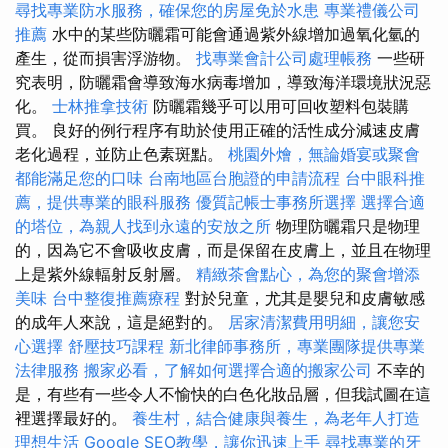
尋找專業防水服務，確保您的房屋免於水患
專業禮儀公司
推薦
水中的某些防曬霜可能會通過紫外線增加過氧化氫的
產生，從而損害浮游物。
找專業會計公司處理帳務
一些研
究表明，防曬霜會導致海水病毒增加，導致海洋環境狀況惡
化。
士林推拿技術
防曬霜幾乎可以用可回收塑料包裝購
買。 良好的例行程序有助於使用正確的活性成分減速皮膚
老化過程，並防止色素斑點。
桃園外燴，無論婚宴或聚會
都能滿足您的口味
台南地區台胞證的申請流程
台中眼科推
薦，提供專業的眼科服務
優質記帳士事務所選擇
選擇合適
的塔位，為親人找到永遠的安放之所
物理防曬霜只是物理
的，因為它不會吸收皮膚，而是保留在皮膚上，並且在物理
上是紫外線輻射反射層。
精緻茶會點心，為您的聚會增添
美味
台中整復推薦療程
對於兒童，尤其是嬰兒和皮膚敏感
的成年人來說，這是絕對的。
居家清潔費用明細，讓您安
心選擇
舒壓技巧課程
新北律師事務所，專業團隊提供專業
法律服務
搬家必看，了解如何選擇合適的搬家公司
不幸的
是，有些有一些令人不愉快的白色化妝品層，但我試圖在這
裡選擇最好的。
養生村，結合健康與養生，為老年人打造
理想生活
Google SEO教學，讓你迅速上手
尋找專業的牙