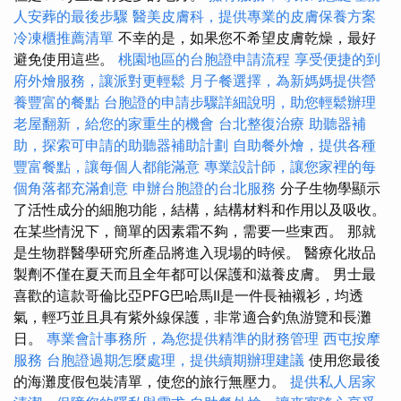
人安葬的最後步驟
醫美皮膚科，提供專業的皮膚保養方案
冷凍櫃推薦清單
不幸的是，如果您不希望皮膚乾燥，最好
避免使用這些。
桃園地區的台胞證申請流程
享受便捷的到
府外燴服務，讓派對更輕鬆
月子餐選擇，為新媽媽提供營
養豐富的餐點
台胞證的申請步驟詳細說明，助您輕鬆辦理
老屋翻新，給您的家重生的機會
台北整復治療
助聽器補
助，探索可申請的助聽器補助計劃
自助餐外燴，提供各種
豐富餐點，讓每個人都能滿意
專業設計師，讓您家裡的每
個角落都充滿創意
申辦台胞證的台北服務
分子生物學顯示
了活性成分的細胞功能，結構，結構材料和作用以及吸收。
在某些情況下，簡單的因素霜不夠，需要一些東西。 那就
是生物群醫學研究所產品將進入現場的時候。 醫療化妝品
製劑不僅在夏天而且全年都可以保護和滋養皮膚。 男士最
喜歡的這款哥倫比亞PFG巴哈馬II是一件長袖襯衫，均透
氣，輕巧並且具有紫外線保護，非常適合釣魚游覽和長灘
日。
專業會計事務所，為您提供精準的財務管理
西屯按摩
服務
台胞證過期怎麼處理，提供續期辦理建議
使用您最後
的海灘度假包裝清單，使您的旅行無壓力。
提供私人居家