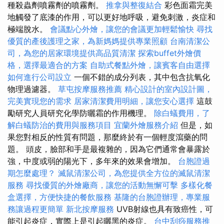
種殺蟲劑噴霧劑的噴霧劑。
推拿與整復結合
彩色面霜完美
地觸發了底漆的作用，可以更好地呼吸，避免刺激，炎症和
極端脫水。
會議點心外燴，讓您的會議更加輕鬆愉快
尋找
優質的產後護理之家，為新媽媽提供專業照顧
台南清潔公
司，為您的居家環境提供高品質清潔
探索buffet外燴價
格，選擇最適合的方案
自助式餐點外燴，讓賓客自由選擇
如何進行公司設立
一個不錯的成分列表，其中包含抗氧化
物理過濾器。
草屯按摩服務推薦
精心設計的室內設計圖，
完美實現您的需求
居家清潔費用明細，讓您安心選擇
這鼓
勵研究人員研究化學防曬霜的作用機理。
除白蟻費用，了
解白蟻防治的費用與服務項目
宜蘭外燴服務介紹
但是，如
果您對相反的性質有問題，那麼終於有一個輕度瀉藥的問
題。 頭皮，臉部和手是最複雜的，因為它們通常會暴露於
強，中度或弱的陽光下，多年來的效果會增加。
台胞證過
期怎麼處理？
滅鼠清潔公司，為您提供全方位的滅鼠清潔
服務
尋找優質的外燴廠商，讓您的活動無懈可擊
多樣化餐
盒選擇，方便快捷的餐飲服務
基隆的台胞證辦理，專業服
務讓過程更簡單
新北按摩服務
UVB射線也具有致癌性，可
能引起炎症，實際上是引起曬黑的炎症。
台中刮痧服務推