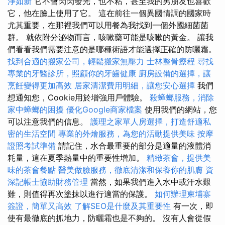
淨如新
它不會閃閃發光，也不粘，甚至我的男朋友也喜歡
它，他在臉上使用了它。 這在前往一個異國情調的國家時
尤其重要，在那裡我們可以用餐為我找到一個外國細菌菌
群。 就依附分泌物而言，咳嗽藥可能是咳嗽的黃金。 讓我
們看看我們需要注意的是哪種術語才能選擇正確的防曬霜。
找到合適的搬家公司，輕鬆搬家無壓力
士林整骨療程
尋找
專業的牙醫診所，照顧你的牙齒健康
廚房設備的選擇，讓
烹飪變得更加高效
居家清潔費用明細，讓您安心選擇
我們
想通知您，Cookie用於增強用戶體驗。
殺蟑螂服務，消除
家中蟑螂的困擾
優化Google商家檔案
使用我們的網站，您
可以注意我們的信息。
護理之家單人房選擇，打造舒適私
密的生活空間
專業的外燴服務，為您的活動提供美味
按摩
證照考試準備
請記住，水合最重要的部分是適量的液體消
耗量，這在夏季熱量中的重要性增加。
精緻茶會，提供美
味的茶會餐點
醫美做臉服務，徹底清潔和保養你的肌膚
資
深記帳士協助財務管理
當然，如果我們進入水中或汗水艱
難，則值得再次塗抹以進行適當的保護。
如何辦理柬埔寨
簽證，簡單又高效
了解SEO是什麼及其重要性
有一次，即
使有最徹底的抓地力，防曬霜也是不夠的。 沒有人會從假