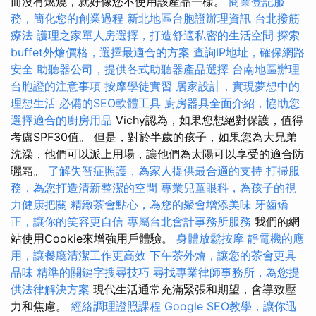
而沒有燃燒，就好像您不使用該產品一樣。
商業登記服
務，簡化您的創業過程
新北地區台胞證辦理資訊
台北撥筋
療法
護理之家單人房選擇，打造舒適私密的生活空間
探索
buffet外燴價格，選擇最適合的方案
查詢IP地址，確保網路
安全
助聽器公司，提供各式助聽器產品選擇
台南地區辦理
台胞證的注意事項
按摩學徒實習
居家設計，實現夢想中的
理想生活
必備的SEO軟體工具
廚房器具全面介紹，協助您
選擇適合的廚房用品
Vichy認為，如果您想絕對保護，值得
考慮SPF30值。 但是，對於半歲的孩子，如果您為大兄弟
洗澡，他們可以派上用場，讓他們為太陽可以享受的適合防
曬霜。
了解失智症照護，為家人提供最合適的支持
打掃服
務，為您打造清新整潔的空間
專業兒童眼科，為孩子的視
力健康把關
精緻茶會點心，為您的聚會增添美味
牙齒矯
正，讓你的笑容更自信
專屬台北會計事務所服務
我們的網
站使用Cookie來增強用戶體驗。
身體放鬆按摩
靜電機的應
用，讓餐廳清潔工作更高效
下午茶外燴，讓您的茶會更具
品味
精準的關鍵字搜尋技巧
尋找專業律師事務所，為您提
供法律解決方案
現代生活通常充滿緊張和期望，會導致壓
力和焦慮。
經絡調理證照課程
Google SEO教學，讓你迅