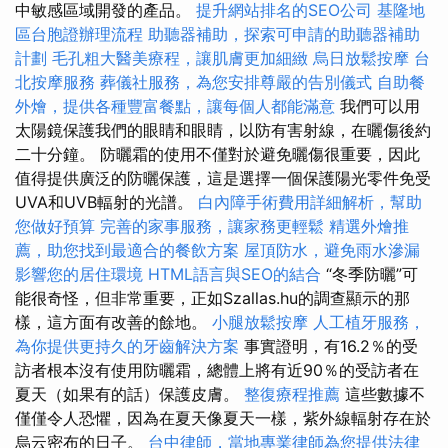
中敏感區域開發的產品。
提升網站排名的SEO公司
基隆地
區台胞證辦理流程
助聽器補助，探索可申請的助聽器補助
計劃
毛孔粗大醫美療程，讓肌膚更加細緻
烏日放鬆按摩
台
北按摩服務
葬儀社服務，為您安排尊嚴的告別儀式
自助餐
外燴，提供各種豐富餐點，讓每個人都能滿意
我們可以用
太陽鏡保護我們的眼睛和眼睛，以防有害射線，在曬傷後約
二十分鐘。 防曬霜的使用不僅對於避免曬傷很重要，因此
值得提供廣泛的防曬保護，這是選擇一個保護陽光零件免受
UVA和UVB輻射的光譜。
白內障手術費用詳細解析，幫助
您做好預算
完善的家事服務，讓家務更輕鬆
精選外燴推
薦，助您找到最適合的餐飲方案
屋頂防水，避免雨水滲漏
影響您的居住環境
HTML語言與SEO的結合
“冬季防曬”可
能很奇怪，但非常重要，正如Szallas.hu的調查顯示的那
樣，這方面有改善的餘地。
小腿放鬆按摩
人工植牙服務，
為你提供更持久的牙齒解決方案
事實證明，有16.2％的受
訪者根本沒有使用防曬霜，總體上將有近90％的受訪者在
夏天（如果有的話）保護皮膚。
整復療程推薦
這些數據不
僅僅令人恐懼，因為在夏天像夏天一樣，紫外線輻射存在於
烏云密布的日子。
台中律師，當地專業律師為您提供法律