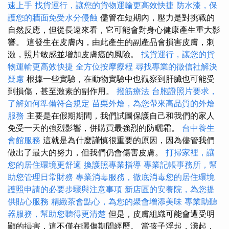
速上手
找貨運行，讓您的貨物運輸更高效快捷
防水漆，保
護您的牆面免受水分侵蝕
儘管在短期內，壓力是對挑戰的
自然反應，但從長遠來看，它可能會對身心健康產生重大影
響。 這發生在皮膚內，由此產生的副產品會損害皮膚，刺
激，照片敏感並增加皮膚癌的風險。
找貨運行，讓您的貨
物運輸更高效快捷
全方位按摩療程
尋找專業的徵信社解決
疑慮
根據一些實驗，在動物實驗中也觀察到肝臟也可能受
到損傷，甚至激素的副作用。
撥筋療法
台胞證照片要求，
了解如何準備符合規定
苗栗外燴，為您帶來高品質的外燴
服務
主要是在假期期間，我們試圖保護自己和我們的家人
免受一天的強烈影響，併購買最強烈的防曬霜。
台中養生
會館服務
這就是為什麼謹慎很重要的原因，因為儘管我們
做出了最大的努力，但我們仍會傷害皮膚。
打掃家裡，讓
您的居住環境更舒適
換護照專業指導
專業記帳事務所，幫
助您管理日常財務
專業消毒服務，徹底消毒您的居住環境
護照申請的必要步驟與注意事項
新店區的安養院，為您提
供貼心服務
精緻茶會點心，為您的聚會增添美味
專業助聽
器服務，幫助您聽得更清楚
但是，皮膚組織可能會遭受明
顯的損害，這不僅在曬傷期間經歷。 當孩子浮起，濺起，