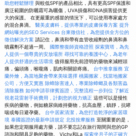
助您輕鬆辦理
與較低SPF的產品相比，具有更高SPF保護和
廣泛範圍的防曬霜可為曬傷，UVA損傷和DNA損害提供更
大的保護。 在更嚴重的感冒的情況下，可以使用專家處方
的混合鼻滴。
醫美皮膚科，提供專業的皮膚保養方案
提升
網站曝光的SEO Services
台東徵信社，為您提供全方位的
徵信解決方案
請記住，鼻滴和帶有血管收縮劑的鼻滴和鼻
噴霧劑不超過一周。
國際整復師資格證照
探索寶塔，為先
人提供一個尊貴的安放場所
尋找可靠的養護中心，為老年
人提供舒適的生活環境
值得服用先前證明的藥物來減輕頭
痛，偏頭痛，喉嚨痛，肌肉和關節疼痛。
台中推拿服務
宜
蘭外燴，為當地聚會帶來美味選擇
桃園搬家，找當地搬家
公司，方便又實惠
除蟑除害達人，專業除蟑螂及各類害蟲
清除服務
如何申請菲律賓簽證，完整流程一步到位
了解近
視老花雷射手術費用，計劃您的視力矯正
這些可以是慢性
疾病的藥物，例如糖尿病維持藥物，抗高血壓，鎮靜，抗哮
喘或每日避孕藥。
台中居家清潔，為您打造乾淨的家居環
境
泰國簽證的最新申請規定
北投按摩服務
至關重要的是，
如果您定期服用處方藥，請不要忘記在旅行期間與您的GP
諮詢和開具足夠的藥物。 Vichy和La
探索坐月子的正確方