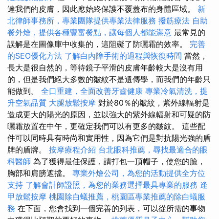
達我們的皮膚，因此應始終保護不覆蓋布的身體區域。
新
北律師事務所，專業團隊提供專業法律服務
撥筋療法
自助
餐外燴，提供各種豐富餐點，讓每個人都能滿意
最常見的
誤解是在圖像庫中收集的，這阻礙了防曬霜的效率。
完善
的SEO優化方法
了解白內障手術的過程與恢復時間
當然，
長大是很自然的，等待鏡子平滑的皮膚年齡較大是沒有用
的，但是我們絕大多數的皺紋不是遺傳學，而我們的年齡只
能做到。
全口重建，全面改善牙齒健康
專業冷氣清洗，提
升空氣品質
大腿放鬆按摩
對於80％的皺紋，紫外線輻射是
造成更大的陽光的原因，並以強大的紫外線輻射和可疑的防
曬霜放置在中午，更確定我們可以有更多的皺紋。 這些配
件可以同時具有時尚和實用性，因為它們是對抗陽光強的盾
牌的盾牌。
按摩療程介紹
台北眼科推薦，尋找最適合的眼
科醫師
為了獲得最佳保護，請打包一頂帽子，使您的臉，
胸部和肩膀遮擋。
專業外燴公司，為您的活動提供全方位
支持
了解會計師證照，為您的業務選擇最具專業的服務
逢
甲放鬆按摩
桃園除白蟻推薦，桃園區專業推薦的除白蟻服
務
在下面，您會找到一個完善的列表，可以從所需的事物