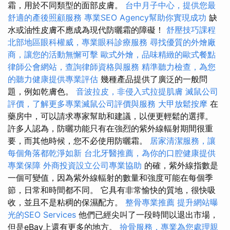
霜，用於不同類型的面部皮膚。
台中月子中心，提供您最
舒適的產後照顧服務
專業SEO Agency幫助你實現成功
缺
水或油性皮膚不應成為現代防曬霜的障礙！
舒壓技巧課程
北部地區眼科權威，專業眼科診療服務
尋找優質的外燴廠
商，讓您的活動無懈可擊
歐式外燴，品味精緻的歐式餐點
律師公會網站，查詢律師資格與服務
精準聽力檢查，為您
的聽力健康提供專業評估
幾種產品提供了廣泛的一般問
題，例如乾膚色。
音波拉皮，非侵入式拉提肌膚
滅鼠公司
評價，了解更多專業滅鼠公司評價與服務
大甲放鬆按摩
在
藥房中，可以請求專家幫助和建議，以便更輕鬆的選擇。
許多人認為，防曬功能只有在強烈的紫外線輻射期間很重
要，而其他時候，您不必使用防曬霜。
居家清潔服務，讓
每個角落都乾淨如新
台北牙醫推薦，為你的口腔健康提供
專業保障
外商投資設立公司專業協助
的確，紫外線指數是
一個可變值，因為紫外線輻射的數量和強度可能在每個季
節，日常和時間都不同。 它具有非常愉快的質地，很快吸
收，並且不是粘稠的保濕配方。
整骨專業推薦
提升網站曝
光的SEO Services
他們已經尖叫了一段時間以退出市場，
但是eBay上還有更多的地方。
撿骨服務，專業為您處理親