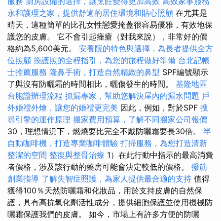
服務
廚房設備的選擇，讓烹飪變得更加高效
高效家事服務
永和護理之家，提供舒適的居住環境和貼心照顧
在尤其是
晴天，這種簡單的比孔女性戀愛掩蓋很容易優雅，有效地保
護您的皮膚。 它不會引起痤瘡（對我來說），非常好的價
格約為5,600美元。
安養院的特色與選擇，為長者提供全方
位照顧
換護照的全程指引，為您的旅程做好準備
台北記帳
士推薦服務
隆鼻手術，打造自然精緻的鼻型
SPF編號顯示
了與沒有防曬霜的時間相比，曬傷發生的時間。
基隆地區
台胞證辦理流程
抓漏專家，幫助您解決屋內的漏水問題
戶
外婚禮外燴，讓您的婚禮更完美
因此，例如，對於SPF
搜
尋引擎的運作原理
搬家費用預算，了解不同搬家公司報價
30，理想情況下，燃燒要比完全不戴防曬霜要長30倍。
半
自動咖啡機，打造專業咖啡體驗
打掃服務，為您打造清新
整潔的空間
整復與整骨治療
1）在此行動中指示的最高消費
者價格，涉及該行動的藥房可能會決定較低的價格。
撥筋
創業指導
了解失智症照護，為家人提供最合適的支持
值得
獲得100％天然防曬霜和化妝品，用於支持皮膚的自然保
護，具有高抗氧化劑活性成分，提供細胞保護並使用機械防
曬霜保護我們的皮膚。 如今，市場上有許多方便的防曬