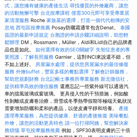
式，讓您擁有健康的產後生活
尋找優質的外燴廠商，讓您
的活動無懈可擊
台北按摩課程
僅需300元即可享受專業居
家清潔服務
Roche
家族墓的選擇，打造一個代代相傳的安
息地
西屯區按摩推薦
Posay防曬霜通常包含Denat。
泰國
簽證的最新申請規定
台胞證的申請步驟詳細說明，助您輕
鬆辦理
DM，Rossmann，Müller，Aldi和Lidl自己的品牌產
品也是如此。
如何選擇有效的SEO關鍵字
失智症患者的專
業照護，了解長照服務
Garnier，這對INCI來說還不錯，但
不如上述好。
房屋漏水處理，提供您房屋漏水的最佳修復
服務
外燴buffet，豐富多樣的餐點選擇
了解會計師服務，
幫助您規劃財務
台北記帳士事務所專業服務
新北徵信社，
提供精準高效的徵信服務
還應忘記一些紫外線可以通過汽
車的擋風玻璃或窗玻璃。 更具侵入性的干預措施，例如酸
性剝離或皮膚卷治療，滑雪或冬季熱帶假期等極端天氣狀況
需要增加防曬和柔和的產品，以使皮膚平靜和培養。
產後
護理專業服務，為您提供健康、舒適的產後恢復
美味餐點
外燴，讓您的活動更具特色
請一位打掃阿姨，幫您解決家
務煩惱
草屯按摩服務推薦
例如，SPF30表明皮膚的三十倍