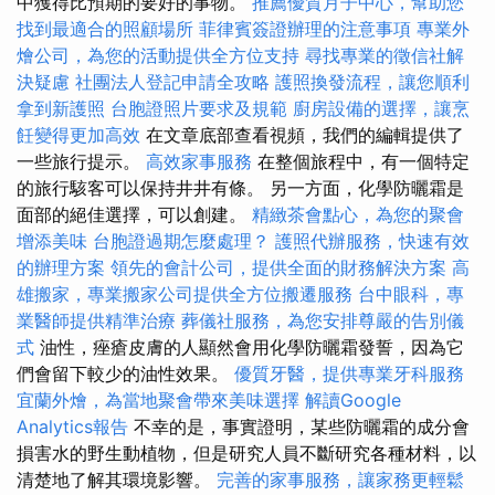
中獲得比預期的要好的事物。
推薦優質月子中心，幫助您
找到最適合的照顧場所
菲律賓簽證辦理的注意事項
專業外
燴公司，為您的活動提供全方位支持
尋找專業的徵信社解
決疑慮
社團法人登記申請全攻略
護照換發流程，讓您順利
拿到新護照
台胞證照片要求及規範
廚房設備的選擇，讓烹
飪變得更加高效
在文章底部查看視頻，我們的編輯提供了
一些旅行提示。
高效家事服務
在整個旅程中，有一個特定
的旅行駭客可以保持井井有條。 另一方面，化學防曬霜是
面部的絕佳選擇，可以創建。
精緻茶會點心，為您的聚會
增添美味
台胞證過期怎麼處理？
護照代辦服務，快速有效
的辦理方案
領先的會計公司，提供全面的財務解決方案
高
雄搬家，專業搬家公司提供全方位搬遷服務
台中眼科，專
業醫師提供精準治療
葬儀社服務，為您安排尊嚴的告別儀
式
油性，痤瘡皮膚的人顯然會用化學防曬霜發誓，因為它
們會留下較少的油性效果。
優質牙醫，提供專業牙科服務
宜蘭外燴，為當地聚會帶來美味選擇
解讀Google
Analytics報告
不幸的是，事實證明，某些防曬霜的成分會
損害水的野生動植物，但是研究人員不斷研究各種材料，以
清楚地了解其環境影響。
完善的家事服務，讓家務更輕鬆