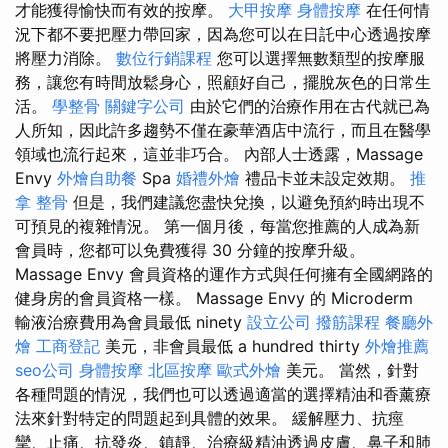
才能獲得愉快而有效的按摩。
大甲按摩
身體按摩
在任何情
況下都不要把壓力帶回家，因為您可以在日託中心透過按摩
將壓力消除。
數位行銷課程
您可以選擇無數類型的按摩服
務，讓您有時間放鬆身心，照顧好自己，擺脫灰色的日常生
活。
學整骨
關鍵字公司
由於它們的治療作用在古代就已為
人所知，因此許多趨勢不僅在豪華酒店中流行，而且在醫學
領域也流行起來，這並非巧合。 內部人士透露，Massage
Envy
外燴自助餐
Spa
婚禮外燴
禮品卡並未設定效期。
推
拿 整骨
但是，我們建議您盡快兌換，以避免預約時出現不
可預見的複雜情況。 第一個月後，每當您推薦的人成為新
會員時，您都可以免費獲得 30 分鐘的按摩升級。
Massage Envy 會員資格的運作方式與任何擁有全國網路的
健身房的會員資格一樣。 Massage Envy 的 Microderm
輸液治療費用為會員最低 ninety
設立公司
撥筋課程
餐廳外
燴
工商登記
美元，非會員最低 a hundred thirty
外燴推薦
seo公司
身體按摩
北區按摩
歐式外燴
美元。 當然，針對
各種問題的情況，我們也可以透過適當的選擇精油和香薰療
法來針對特定的問題起到具體的效果。 緩解壓力、抗痙
攣、止痛、抗發炎、鎮靜、治療級精油透過皮膚、鼻子和肺