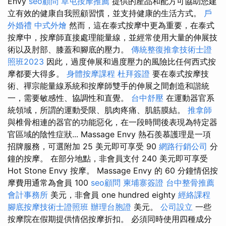
Envy
seo顧問
草屯按摩推薦
提供的產品和配方可協助您建
立有效的健康自我照顧習慣，並支持健康的生活方式。
戶
外婚禮
中式外燴
然而，這在泰式按摩中更為重要，在泰式
按摩中，按摩師直接處理能量線，並經常使用大量的伸展技
術以及肘部、膝蓋和腳底的壓力。
傳統整復推拿技術士證
照班2023
因此，過度伸展和過度壓力的風險比任何西式按
摩都要大得多。
身體按摩課程
杜拜簽證
要在泰式按摩技
術、禪宗能量線系統和按摩師雙手的伸展之間創造和諧統
一，需要敏感性、協調性和直覺。
台中舒壓
在運動器官系
統領域，所謂的運動受限、肌肉疼痛、肌筋膜結。
推拿師
與椎骨相連的器官的功能惡化，在一段時間後表現為特定器
官區域的陰性症狀... Massage Envy 熱石羨慕護理是一項
招牌服務，可選附加 25 美元即可享受 90
網路行銷公司
分
鐘的按摩。 在部分地點，非會員支付 240 美元即可享受
Hot Stone Envy 按摩。 Massage Envy 的 60 分鐘情侶按
摩費用通常為會員 100
seo顧問
柬埔寨簽證
台中整骨推薦
會計事務所
美元，非會員 one hundred eighty
經絡課程
腳底按摩技術士證照班
辦理台胞證
美元。
公司設立
一些
按摩院在假期提供情侶按摩折扣。 必須同時使用四種成分