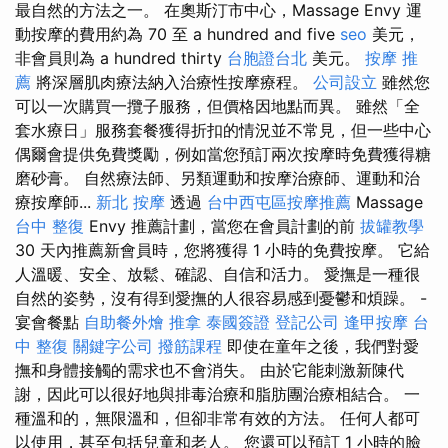
最自然的方法之一。 在奧斯汀市中心，Massage Envy 運
動按摩的費用約為 70 至 a hundred and five
seo
美元，
非會員則為 a hundred thirty
台胞證台北
美元。
按摩 推
薦
將深層肌肉療法納入治療性按摩療程。
公司設立
雖然您
可以一次購買一攬子服務，但價格因地點而異。 雖然「全
套水療日」服務套餐獲得折扣的情況並不常見，但一些中心
偶爾會提供免費獎勵，例如當您預訂兩次按摩時免費獲得糖
磨砂膏。 自然療法師、另類運動和按摩治療師、運動和治
療按摩師...
新北 按摩
透過
台中西屯區按摩推薦
Massage
台中 整復
Envy 推薦計劃，當您在會員計劃的前
拔罐教學
30 天內推薦新會員時，您將獲得 1 小時的免費按摩。 它給
人溫暖、安全、放鬆、確認、自信和活力。 愛撫是一種很
自然的姿勢，沒有得到愛撫的人很容易感到憂鬱和煩躁。 -
宴會餐點
自助餐外燴
推拿
泰國簽證
登記公司
逢甲按摩
台
中 整復
關鍵字公司
撥筋課程
即使在童年之後，我們對愛
撫和身體接觸的需求也不會消失。 由於它能刺激新陳代
謝，因此可以很好地與排毒治療和脂肪團治療相結合。 一
種溫和的，無限溫和，但卻非常有效的方法。 任何人都可
以使用，甚至包括兒童和老人。 您還可以預訂 1 小時的臉