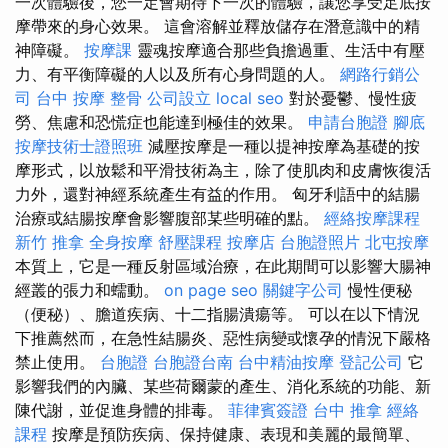
一次體驗後，您一定會期待下一次的體驗，讓您享受足底按
摩帶來的身心效果。 這會溶解並釋放儲存在潛意識中的精
神障礙。
按摩課
靈魂按摩適合那些負擔過重、生活中有壓
力、有平衡障礙的人以及所有心身問題的人。
網路行銷公
司
台中 按摩 整骨
公司設立
local seo
對於憂鬱、慢性疲
勞、焦慮和恐慌症也能達到極佳的效果。
申請台胞證
腳底
按摩技術士證照班
減壓按摩是一種以提神按摩為基礎的按
摩形式，以放鬆和平滑技術為主，除了使肌肉和皮膚恢復活
力外，還對神經系統產生有益的作用。 匈牙利語中的結腸
治療或結腸按摩會影響腹部某些明確的點。
經絡按摩課程
新竹 推拿
全身按摩
舒壓課程
按摩店
台胞證照片
北屯按摩
本質上，它是一種反射區域治療，在此期間可以影響大腸神
經叢的張力和蠕動。
on page seo
關鍵字公司
慢性便秘
（便秘）、膽道疾病、十二指腸潰瘍等。 可以在以下情況
下推薦然而，在急性結腸炎、惡性病變或懷孕的情況下嚴格
禁止使用。
台胞證
台胞證台南
台中精油按摩
登記公司
它
影響我們的內臟、某些荷爾蒙的產生、消化系統的功能、新
陳代謝，並促進身體的排毒。
菲律賓簽證
台中 推拿
經絡
課程
按摩是預防疾病、保持健康、表現和美麗的最簡單、