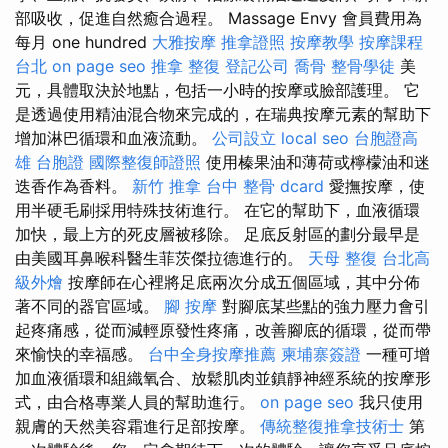
部吸收，促進自然癒合過程。 Massage Envy 會員費用為
每月 one hundred
大雅按摩
推拿證照
按摩教學
按摩課程
台北
on page seo
推拿 整復
登記公司
喬骨
整骨學徒
美
元，具體取決於地點，包括一小時的按摩或臉部護理。 它
是透過使用精油混合物來完成的，在瑞典按摩元素的幫助下
增加淋巴循環和血液流動。
公司設立
local seo
台胞證高
雄
台胞證
國際整復師證照
使用榛果油和薄荷或檸檬油和迷
迭香作為香料。
新竹 推拿
台中 整骨 dcard
愛撫按摩，使
用半硬毛刷採用特殊技術進行。 在它的幫助下，血液循環
加快，最上方的死皮層被移除。 足底反射區的劃分最早是
由美國耳鼻喉科醫生菲茨傑拉德進行的。
天母 整復
台北高
級外燴
按摩師在心裡將足底兩次分成五個區域，其中分佈
著不同的器官區域。
腳 按摩
對腳底某些點的強力壓力會引
起疼痛感，從而減輕原發性疼痛，改善腳底的循環，從而帶
來愉快的幸福感。
台中全身按摩推薦
柬埔寨簽證
一種可增
加血液循環和組織氧合、放鬆肌肉並鎮靜神經系統的按摩形
式，由合格專業人員的幫助進行。
on page seo
我只使用
親膚的天然美容霜進行足部按摩。
傳統整復推拿技術士
第