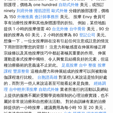
部護理，價格為 one hundred
自助式外燴
美元，或預訂
ninety
到府外燴
撥筋證照
歐式外燴
分鐘的臉部護理，價格
為 150
外燴推薦
會計師事務所
美元。 按摩 Envy 會員可
享有治療性按摩和其他身體護理的折扣。 例如，某些地點
提供 1 小時的按摩僅需 40
台北外燴
台中喬骨
美元，90 分
鐘的按摩為 60 美元，2 小時的按摩為 80
登記公司
美元。
想像一下，一位女按摩師在沒有引起任何注意或註意的情況
下用肘部肘擊您的背部！ 注意力和敏感度在伸展和修正禪
宗線條以及其他按摩技巧中都起著極其重要的作用。 伸展
運動是泰式按摩中獨特、令人興奮且結構良好的元素，但這
種治療藝術的​​意義遠不止於此。
足底按摩
台中 整復
按摩
課程
豐原整骨
這種由壓力和伸展組成的按摩可以與被動瑜
伽課程進行比較。
台胞證高雄
對某些人來說這是恰到好處
的，而對另一些人來說這甚至可能看起來是負擔。
經絡調
理
台中輕井澤按摩
自助式外燴
業者所進行的活動以及網站
上提供的服務不屬於受醫學資格限制的心理治療實踐，也不
屬於非常規治療和自然療法活動。 對於由訓練有素的治療
師提供的一小時按摩，建議費用為每小時 10 至 20 美元，