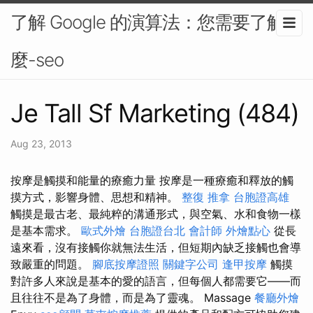
了解 Google 的演算法：您需要了解什
麼-seo
Je Tall Sf Marketing (484)
Aug 23, 2013
按摩是觸摸和能量的療癒力量 按摩是一種療癒和釋放的觸
摸方式，影響身體、思想和精神。
整復 推拿
台胞證高雄
觸摸是最古老、最純粹的溝通形式，與空氣、水和食物一樣
是基本需求。
歐式外燴
台胞證台北
會計師
外燴點心
從長
遠來看，沒有接觸你就無法生活，但短期內缺乏接觸也會導
致嚴重的問題。
腳底按摩證照
關鍵字公司
逢甲按摩
觸摸
對許多人來說是基本的愛的語言，但每個人都需要它——而
且往往不是為了身體，而是為了靈魂。 Massage
餐廳外燴