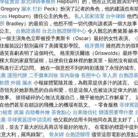
摩學徒實習
新北律師事務所
Hepburn）的，他在正式巡迴演出
regory
漏水 打針
Peck）扮演了記者的角色，他的建議也有
ces
Hepburn）擔任公主的角色。
私人居家清潔
台中律師
他們
所
Bradley）的最前沿，他想不惜一切代價向讀者講一個大故
了公主。
台胞證過期
台北台胞證辦理中心
令人難忘的奧黛麗·赫本（
的第一個主演角色立即被授予奧斯卡（Oscar）最好的女性表演。
佳服裝設計類別贏得了美國電影學院。
植牙費用
雖然西方的假
笑喜劇表明了這個時代。 格里斯沃爾德（Griswolds）最終
棵大寫的家庭聖誕樹，以便前往森林裡的數英里 - 顯然沒有鋸或
馬進行正式訪問。 她在一個意想不到的時刻逃脫了永恆的城市
推薦
護照代辦
二手攤車回收
室內裝修
長照中心 單人房
台胞證
o軟體
外牆 漏水
小報媒體緊隨其後，為觀眾提供多汁的謠言。 
否領先於她新熟悉的自由和愛，但是這個人也被迫決定偉大的故
故事。 彼得破碎的心無法克服自己，幾乎被他的工作解雇了。 
在他們甚至在錯誤的飛機上的機場有凱文。 - 零食服務
菲律賓
力檢查
抓漏
自助餐外燴
茶會點心
台東徵信社
辦護照要帶什麼
推薦
菲律賓簽證申請流程
他父親的信用卡與他同在真是太好了，
活，並去了最大的玩具商店等最好的地方。 在電影的標題中提
在意大利，羅馬錄製”。
骨灰罈
台胞證辦理
儘管這部電影的景點