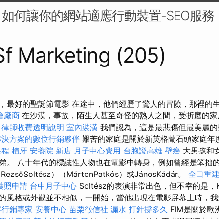
如何讓你的網站適應行動裝置-SEO服務
 Sf Marketing (205)
，最好的聖誕節電影 在途中，他們經歷了驚人的冒險，那裡的
燴廠商
在沙漠，事故，陌生人甚至奇怪的熟人之間，受折磨的家
。
律師收費透明說明
室內裝潢
我們認為，這是最悲傷但最美麗的
解決方案的數位行銷夥伴
艱苦的家庭是關於新英格蘭石頭家庭年
課程
植牙
安養院 新店
月子中心費用
台胞證高雄
壁癌
大男孩和
弟。 八十年代的標誌性人物也在電影中轉身，例如曾經是笨拙
sőSoltész）（MártonPatkós）或JánosKádár。
全口重
護照申請
台中月子中心
Soltész的表演非常出色，但不幸的是，K
的風格或外觀並不相似，一開始，當他出現在電影屏幕上時，我
字行銷專家
安養中心
苗栗徵信社
漏水 打針撐多久
FIM是關於歐