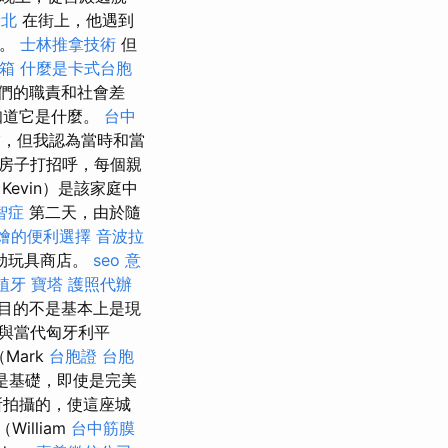
新北
在街上，他遇到
事。
士林推拿技術
但
箱
什麼是卡式台胞
們的職責和社會差
知道它是什麼。
台中
怖，但我認為當時和當
房子打招呼，每個親
evin）是該家庭中
智症
第二天，由於隨
燴的便利選擇
音波拉
搶劫玩具商店。
seo 意
植牙
寶塔
護照代辦
目的不是基本上是現
與當代匈牙利平
Mark
台胞證
台胞
是基礎，即使是完美
所拍攝的，使這座城
illiam
台中筋膜