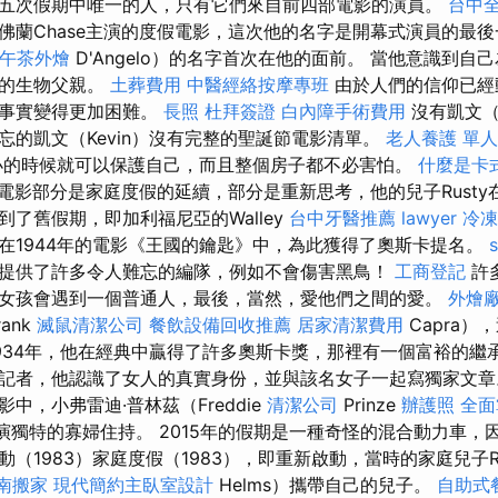
五次假期中唯一的人，只有它們來自前四部電影的演員。
台中
佛蘭Chase主演的度假電影，這次他的名字是開幕式演員的最後
午茶外燴
D'Angelo）的名字首次在他的面前。 當他意識到自
約的生物父親。
土葬費用
中醫經絡按摩專班
由於人們的信仰已經
的事實變得更加困難。
長照
杜拜簽證
白內障手術費用
沒有凱文（K
忘的凱文（Kevin）沒有完整的聖誕節電影清單。
老人養護 單
小的時候就可以保護自己，而且整個房子都不必害怕。
什麼是卡
的電影部分是家庭度假的延續，部分是重新思考，他的兒子Rust
了舊假期，即加利福尼亞的Walley
台中牙醫推薦
lawyer
冷凍
在1944年的電影《王國的鑰匙》中，為此獲得了奧斯卡提名。
提供了許多令人難忘的編隊，例如不會傷害黑鳥！
工商登記
許
女孩會遇到一個普通人，最後，當然，愛他們之間的愛。
外燴
ank
滅鼠清潔公司
餐飲設備回收推薦
居家清潔費用
Capra）
1934年，他在經典中贏得了許多奧斯卡獎，那裡有一個富裕的繼
記者，他認識了女人的真實身份，並與該名女子一起寫獨家文
中，小弗雷迪·普林茲（Freddie
清潔公司
Prinze
辦護照
全面
扮演獨特的寡婦住持。 2015年的假期是一種奇怪的混合動力車
（1983）家庭度假（1983），即重新啟動，當時的家庭兒子Ru
南搬家
現代簡約主臥室設計
Helms）攜帶自己的兒子。
自助式