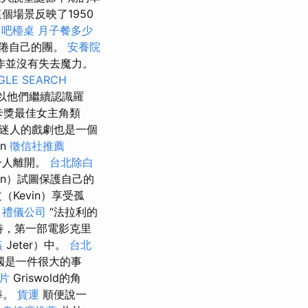
場景反映了1950
吧檯桌
月子餐多少
厭倦自己的團。
安養院
作並沒有失去魔力。
GLE SEARCH
以他們繼續認識羅
卡獎最佳女主角類
）迷人的戲劇也是一個
n
徵信社推薦
自一人離開。
台北除白
in）試圖保護自己的
Kevin）享受孤
。
禮儀公司
“法拉利的
特，第一部電影克里
姦
Jeter）中。
台北
國是一件很大的事
片
Griswold的角
棒。
貨運
順便說一