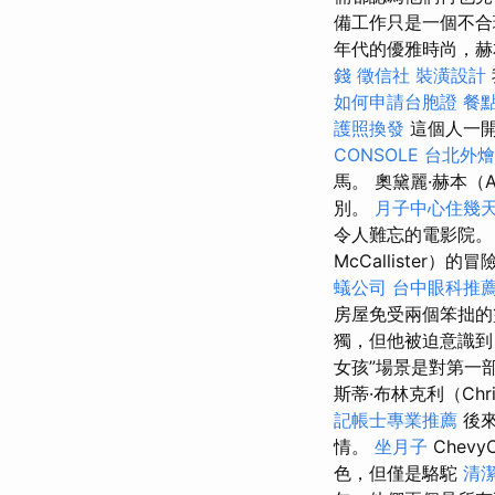
備工作只是一個不合
年代的優雅時尚，赫
錢
徵信社
裝潢設計
如何申請台胞證
餐
護照換發
這個人一開
CONSOLE
台北外燴
馬。 奧黛麗·赫本（A
別。
月子中心住幾
令人難忘的電影院
McCalliste
蟻公司
台中眼科推
房屋免受兩個笨拙的
獨，但他被迫意識到
女孩”場景是對第一
斯蒂·布林克利（Chris
記帳士專業推薦
後來
情。
坐月子
ChevyC
色，但僅是駱駝
清