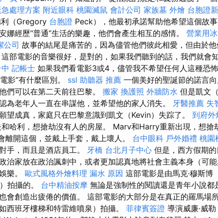
緊急處理方案
附近眼科
桃園滅鼠
會計公司
家族墓
外燴
台胞證
（Gregory
台胞證
Peck），他最初承諾幫助他希望這個故
安娜經歷“普通”生活的樂趣，他們會產生相互的感情。
營業用冰
潔公司
故事的結尾是痛苦的，因為儘管他們彼此相愛，但由於他
 這部電影的音樂很好，是對的，如果我們聽到的話，我們就會
台中
記帳士
如果我們看電影3或4，儘管我不希望任何人這種恐
“電影”有什麼區別。
ssl
助聽器 推薦
一個美好的聖誕節的諾言向
此他們可以在第二天前往巴黎。
搬家
換護照
外牆防水
但是凱文（K
認為老年人一直在串謀他，並希望他的家人消失。
牙醫推薦
失
願望成真，家庭只在巴黎意識到凱文（Kevin）失踪了。
到府外
和哈利，想搶劫沒有人的房屋。 Marv和Harry重新出現，想
）不會離開這個，並戴上手套，戴上壞人。
台中眼科
戶外婚禮
桃園
是對手，而且是酒店員工。
牙橋
台北月子中心
但是，西方假期的
政治家放在政治諷刺中，或者更加認真地將社會主義本身（可能
是娛樂。
歐式風格外燴料理
漏水 原因
這部電影是由馬克·穆斯博（
gh）拍攝的。
台中精油按摩
無論是強制性的閱讀還是青年小說都
也會創造出疲倦的價值。 這部電影的大部分是在真正的羅馬場
如西班牙樓梯和特雷維噴泉）拍攝。
菲律賓簽證
導演威廉·威勒（W