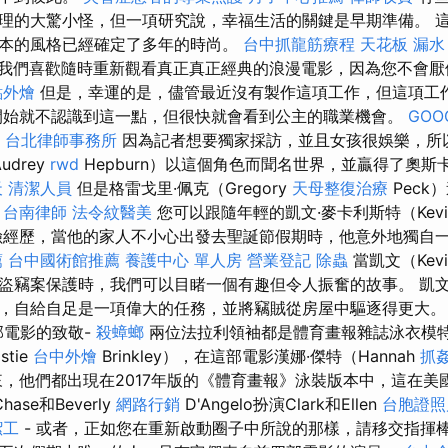
理的大驚小怪，但一項研究說，幸福生活的關鍵是早期準備。 這個
本的風格已經確定了多年的時尚。
台中抓龍筋療程
天花板 漏水
我們喜歡隨時重新觀看真正真正經典的浪漫電影，因為您不會
點外燴
但是，幸運的是，儘管最近沒有製作這項工作，但這項工
始就不認識到這一點，但很快就會看到公主的職業機會。
GOO
台北律師事務所
因為記者想要獨家採訪，並且女孩很娛樂，所
udrey
rwd
Hepburn）以這個角色而聞名世界，並贏得了奧斯
天
清潔人員
但是格雷戈里·佩克（Gregory
天母整復治療
Peck
。
台南律師
法令紋醫美
您可以跟隨年輕的凱文·麥卡利斯特（Kevi
r）的冒險經歷，當他的家人不小心出發去聖誕節假期時，他意外地獨
薦
台中國術館推薦
養護中心 單人房
營業登記
除蟲
當凱文（Kev
盜竊案保護時，我們可以目睹一個有趣但令人振奮的故事。 凱文（
，自給自足是一項偉大的任務，並將竊賊從房屋中驅逐得更大
部電影的致敬-
殺蟑螂
兩位法拉利領袖都是體育畫報雜誌泳衣模
tie
台中外燴
Brinkley），在這部電影漢娜·傑特（Hannah
抓
，他們都出現在2017年版的《體育畫報》泳裝版本中，這在美
hase和Beverly
網路行銷
D'Angelo扮演Clark和Ellen
台胞證照
潔工
- 或者，正如您在重新啟動圈子中所說的那樣，請移交指揮