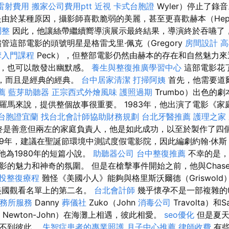
雷射費用
搬家公司費用ptt
近視
卡式台胞證
Wyler）停止了錄
由於某種原因，攝影師喜歡脆弱的美麗，甚至更喜歡赫本（Hepb
調整
因此，他讓絲帶繼續嚮導演展示最終結果，導演終於吞嚥了，
管這部電影的頭號明星是格雷戈里·佩克（Gregory
房間設計
高
摩入門課程
Peck），但整部電影仍然由赫本的存在和自然魅力
位，也可以散發出幽默感。
養生與整復推廣學習中心
這部電影花
”，而且是經典的經典。
台中居家清潔
打掃阿姨
首先，他需要道爾頓
薦
藍芽助聽器
正宗西式外燴風味
護照過期
Trumbo）出色的
羅馬來說，提供整個故事很重要。 1983年，他出演了電影《家
台胞證宜蘭
找台北會計師協助財務規劃
台北牙醫推薦
護理之家
d）始終是善意但兩左的家庭負責人，他是如此成功，以至於製作了四
89年，建議在聖誕節環境中測試度假電影院，因此編劇約翰·休斯（
求他為1980年的短篇小說。
助聽器公司
台中整復推薦
不幸的是，
影的魅力和神奇的氛圍。 但是在槍擊事件開始之前，他與Chas
投整復療程
難怪《美國小人》能夠與格里斯沃爾德（Griswol
的美國觀看名單上的第二名。
台北會計師
幾乎懷孕不是一部複雜的
務所服務
Danny
葬儀社
Zuko（John
消毒公司
Travolta）和S
Newton-John）在海灘上相遇，彼此相愛。
seo優化
但是夏天
見不到彼此。
失智症患者的專業照護
月子中心推薦
律師收費
有些