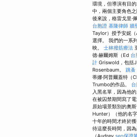
環境，但導演有目的
中，兩個主要角色
後來說，格雷戈里·佩克
台胞證
基隆律師
牆
Taylor）授予安
選擇。 我們的一系列
映。
士林撥筋療法
德·赫爾姆斯（Ed
台
計
Griswold，包括J
Rosenbaum。
跳蚤
蒂娜·阿普爾蓋特（Chr
Trumbo的作品。
台
入黑名單，因為他的
在被囚禁期間寫了
原始場景類別的奧斯卡
Hunter）（他
十年的時間才終於獲
待這麼長時間，因為
（Audrey
seo保證