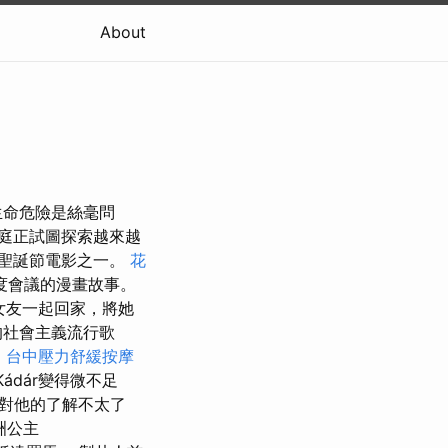
About
生命危險是絲毫問
庭正試圖探索越來越
聖誕節電影之一。
花
度會議的漫畫故事。
女友一起回家，將她
的社會主義流行歌
建
台中壓力舒緩按摩
ádár變得微不足
對他的了解不太了
洲公主