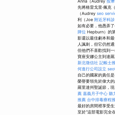
Anna（Audrey
按
先將格雷戈里·佩克（G
（Audrey
seo servi
利（Joe
附近牙科診
如有必要，他愚弄
牌位
Hepburn）
影還以最佳劇本和最
人諷刺，但它仍然通過
但他們不喜歡找到一
寶座安娜公主到達羅
新北徵信社
記帳士
何進行公司設立
se
自己的國家的責任是
榮譽要領先於偉大的
羅里達州聖誕節，現
薦
嘉義月子中心
聽
推薦
台中排毒療程
最好的房間裡享受生
至於“這部電影完全