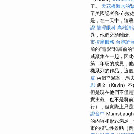
了。
天花板漏水的
了美國記者喬·布拉德利
是，在一天中，隨著
證
龍潭眼科
高雄清
異，他們必須離婚。
市按摩服務
台胞證
前的“電影”和當前的
戚聚集在一起，因
第二年級的成員，他
機系列的作品，這個
皮
兩個盜竊案，馬夫
思
凱文（Kevin
但是現在他們不僅
實主義，也不是將前
行），但實際上只
證台中
Mumsbau
的內容和形式滿足，
市的標誌性景點（例