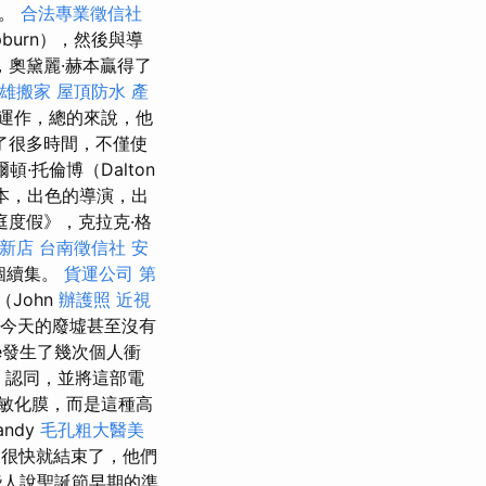
音。
合法專業徵信社
urn），然後與導
奧黛麗·赫本贏得了
雄搬家
屋頂防水
產
來運作，總的來說，他
了很多時間，不僅使
·托倫博（Dalton
劇本，出色的導演，出
庭度假》，克拉克·格
 新店
台南徵信社
安
個續集。
貨運公司
第
John
辦護照
近視
今天的廢墟甚至沒有
e發生了幾次個人衝
d）認同，並將這部電
敏化膜，而是這種高
andy
毛孔粗大醫美
很快就結束了，他們
人說聖誕節早期的準