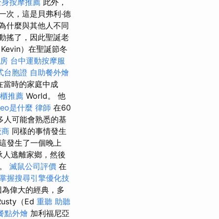
全身按摩推薦
此外，
一次，這是貝弗利·德
己為什麼與其他人不同
動搖了，因此聖誕老
evin）在聖誕節冬
人房
台中運動按摩服
式台胞證
自助餐外燴
y在當時的家庭中成
櫃推薦
World。 他
seo是什麼
律師
在60
多人可能會熟悉的基
廠商
同樣的事情發生
，這發生了一個晚上
承人逃離家鄉，然後
章。
滅鼠公司評價
在
掌握搜尋引擎優化技
，因為偉大的經典，多
sty（Ed
重聽 助聽
餐點外燴
加利福尼亞