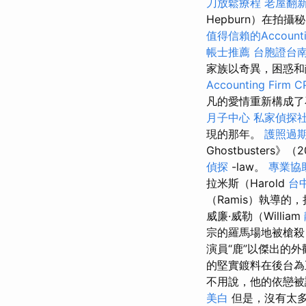
刀放鬆療程
老屋翻
Hepburn）在拍
值得信賴的Accountin
帳士推薦
台胞證台
家族以奇異，困惑和
Accounting Firm C
凡的愛情重新構成
月子中心
私家偵探
現的那年。
護照過
Ghostbuster
偵探
-law。
專業協
拉米斯（Harold
台
（Ramis）執導的
威廉·威勒（William
宗的羅馬場地被槍殺
演員“鹿”以傑出的
的堅實鍍料在後台為
不用說，他的依戀被
美白
但是，沒有太多