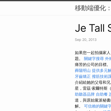
移動端優化：
Je Tall
Sep 20, 2013
如果您一起拍攝家人
題。
關鍵字搜尋
外
痛苦的公司的目標
葬陽明山
提供多元
牙齒矯正
撥筋技術
介紹給她的父母和兄
星，雷茲·索爾特斯（Rez
助聽器品牌
自助餐
道，與原始黨派秘書
解。
可信賴的關鍵