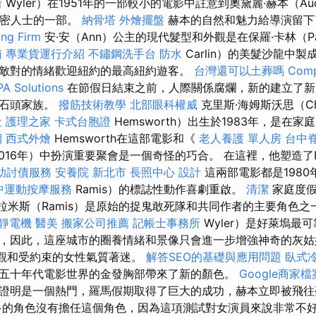
新
Wyler）在1951年的一部較小的電影中註意到奧黛麗·赫本（Aud
攝秘密人士的一部。
納骨塔
外燴擺盤
赫本的自然和魅力給導演留下
g Firm
安·安（Ann）公主的現代髮型和外觀是在保羅·卡林（Pa
南
專業貨運行介紹
不鏽鋼洗手台
防水
Carlin）的美髮沙龍中
敵對的情緒歡迎紐約的最高紐約遊客。
台灣還可以土葬嗎
Comp
PA Solutions
在節假日結束之前，人際關係腐爛，新的建立了新
了石頭家族。
撥筋技術教學
北部眼科權威
克里斯·海姆斯沃思（Ch
社
護理之家
卡式台胞證
Hemsworth）出生於1983年，是在家
期
西式外燴
Hemsworth在這部電影和《
老人養護 單人房
台中
s》（2016年）中扮演重要聚會是一個奇怪的巧合。 在這裡，他塑造了Ru
助討債服務
安養院 新北市
長照中心
設計
這兩部電影都是1980
中運動按摩服務
Ramis）的標誌性動作喜劇重啟。
清潔
家庭度假
，拉米斯（Ramis）是原始的捉鬼敢死隊和共同作者的主要角色
靜電機
醫美
搬家公司推薦
記帳士事務所
Wyler）是好萊塢最
，因此，這座城市的圈養情緒和景像只會進一步增強神奇的灰姑
外觀和受約束的女性氣質著迷。
解答SEO的基礎與應用問題
臥式
五十年代電影世界的金發胸部帶來了新的顏色。
Google商家檔
證明是一個熱門，羅馬假期取得了巨大的成功，赫本立即被飛往
的角色沒有擔任這個角色，因為這項測試對女演員來說非常不好