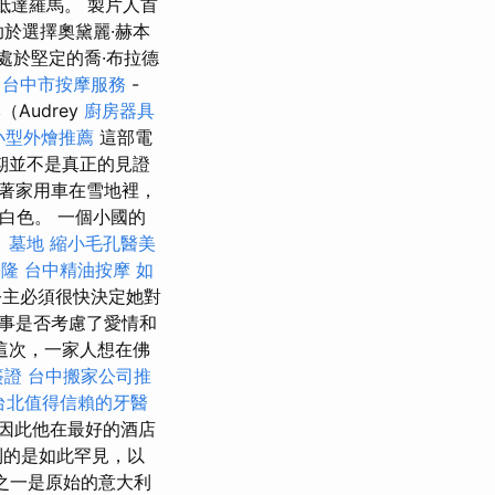
中抵達羅馬。 製片人首
助於選擇奧黛麗·赫本
處於堅定的喬·布拉德
事
台中市按摩服務
-
Audrey
廚房器具
小型外燴推薦
這部電
期並不是真正的見證
帶著家用車在雪地裡，
白色。 一個小國的
。
墓地
縮小毛孔醫美
基隆
台中精油按摩
如
公主必須很快決定她對
事是否考慮了愛情和
這次，一家人想在佛
簽證
台中搬家公司推
台北值得信賴的牙醫
因此他在最好的酒店
到的是如此罕見，以
之一是原始的意大利