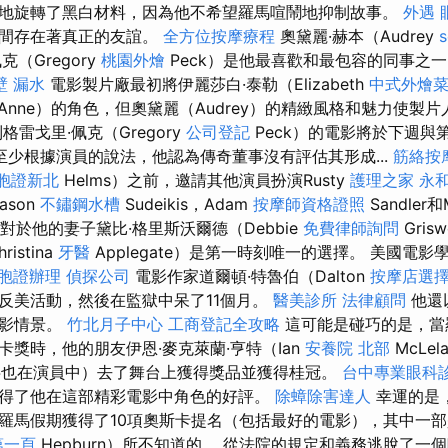
地旋轉了黑白材料，因為他不希望羅馬喧鬧地抑制故事。
外遇
之間存在著真正的友誼。
全方位按摩療程
奧黛麗·赫本（Audrey
（Gregory
桃園外燴
Peck）是他最喜歡和最包容的同事之
壁 漏水
電影製片廠最初將伊麗莎白·泰勒（Elizabeth
中式外燴
妮（Anne）的角色，但奧黛麗（Audrey）的精緻風格和魅力使製
格雷戈里·佩克（Gregory
公司登記
Peck）的電影將於下週與
至少根據演員的說法，他認為傳奇董事沒有評估其形成...
筋絡按
胞證新北
Helms）之前，邀請其他演員扮演Rusty
護理之家 永
ason
不鏽鋼水槽
Sudeikis，Adam
按摩師資格證照
Sandler和
對於他的妻子黛比·格里斯沃爾德（Debbie
免費律師詢問
Gri
istina
牙醫
Applegate）是第一時刻唯一的選擇。 美國電
胞證辦理
偵探公司
電影作家道爾頓·特魯伯（Dalton
按摩店選
反美活動，然後在監獄中呆了11個月。
醫美診所
法律顧問
他還以
電影情景。
竹北月子中心
工商登記全攻略
這可能是碰巧的是，當
獎時，他的朋友伊恩·麥克萊蘭·亨特（Ian
安養院 北部
McLel
的名字也在演員中）去了舞台上獲得獎品並獲得桂冠。
台中專業眼科
得了他在這部精彩電影中角色的好評。
除蟑除害達人
幸運的是
羅馬假期獲得了10項奧斯卡提名（包括最好的電影），其中一部
第一頁
Hepburn）所不知道的。 從法院的規定和義務逃脫了一