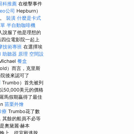
眼科推薦
在槍擊事件
seo公司
Hepburn）
一。
裝潢
什麼是卡式
菜單
半自動咖啡機
片人說服了他是理想的
第四位電影院一起上
摩技術專班
在選擇埃
和
助聽器 原理
空間設
Michael
餐盒
swold）而言，克里斯
影學院後來認可了
擇
Trumbo）首先被列
50,000美元的價格
羅馬假期贏得了最佳
an
苗栗外燴
診療
Trumbo花了數
，其餘的船員不必等
是奧黛麗·赫本
個晚上，從宮殿逃脫