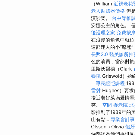
（William
近視老花
老人助聽器價格
但是
演吵架。
台中脊椎
安娜公主的角色。 儘
後護理之家
免費按
在浪漫的角色中就
這部迷人的小“廢墟
長照2.0
醫美診所推
色的演員，當然對於
里斯沃爾德（Clark
養院
Griswol
二專長證照課程
19
雷射
Hughes）要
接近老好萊塢愛情電
突。
空間
養老院
北
影推到了1989年
山有點...
專業會計事
Olsson（Olivia
假牙
倆都認為他們再也