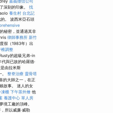
rey
嘉義徵信公司
了深刻的印象。
找
olo
養生村
台北記
製成的。 波西米亞石頭
rehensive
的秘密，並通過其非
ris
律師事務所
新竹
庭度假（1983年）出
脊椎調整
sty的超級兄弟-in
年代與已故的哈羅德·
是由拉米斯
之一。
整脊治療
靈骨塔
可靠的大師之一，在正
娘故事。 迷人的女
冷凍櫃
下午茶外燴
他
案
養護中心 單人房
夢境工廠的頂峰。
，所以威廉·威勒