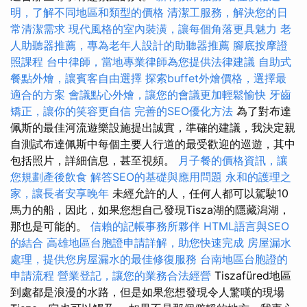
明，了解不同地區和類型的價格
清潔工服務，解決您的日
常清潔需求
現代風格的室內裝潢，讓每個角落更具魅力
老
人助聽器推薦，專為老年人設計的助聽器推薦
腳底按摩證
照課程
台中律師，當地專業律師為您提供法律建議
自助式
餐點外燴，讓賓客自由選擇
探索buffet外燴價格，選擇最
適合的方案
會議點心外燴，讓您的會議更加輕鬆愉快
牙齒
矯正，讓你的笑容更自信
完善的SEO優化方法
為了對布達
佩斯的最佳河流遊樂設施提出誠實，準確的建議，我決定親
自測試布達佩斯中每個主要人行道的最受歡迎的巡遊，其中
包括照片，詳細信息，甚至視頻。
月子餐的價格資訊，讓
您規劃產後飲食
解答SEO的基礎與應用問題
永和的護理之
家，讓長者安享晚年
未經允許的人，任何人都可以駕駛10
馬力的船，因此，如果您想自己發現Tisza湖的隱藏潟湖，
那也是可能的。
信賴的記帳事務所夥伴
HTML語言與SEO
的結合
高雄地區台胞證申請詳解，助您快速完成
房屋漏水
處理，提供您房屋漏水的最佳修復服務
台南地區台胞證的
申請流程
營業登記，讓您的業務合法經營
Tiszafüred地區
到處都是浪漫的水路，但是如果您想發現令人驚嘆的現場