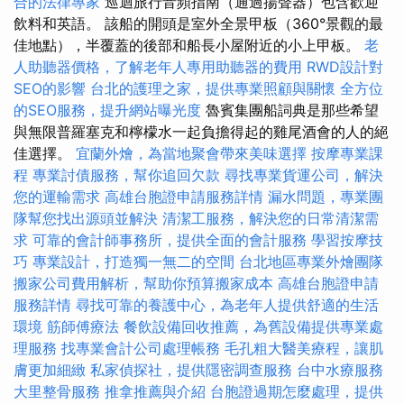
合的法律專家
巡迴旅行音頻指南（通過揚聲器）包含歡迎
飲料和英語。 該船的開頭是室外全景甲板（360°景觀的最
佳地點），半覆蓋的後部和船長小屋附近的小上甲板。
老
人助聽器價格，了解老年人專用助聽器的費用
RWD設計對
SEO的影響
台北的護理之家，提供專業照顧與關懷
全方位
的SEO服務，提升網站曝光度
魯賓集團船詞典是那些希望
與無限普羅塞克和檸檬水一起負擔得起的雞尾酒會的人的絕
佳選擇。
宜蘭外燴，為當地聚會帶來美味選擇
按摩專業課
程
專業討債服務，幫你追回欠款
尋找專業貨運公司，解決
您的運輸需求
高雄台胞證申請服務詳情
漏水問題，專業團
隊幫您找出源頭並解決
清潔工服務，解決您的日常清潔需
求
可靠的會計師事務所，提供全面的會計服務
學習按摩技
巧
專業設計，打造獨一無二的空間
台北地區專業外燴團隊
搬家公司費用解析，幫助你預算搬家成本
高雄台胞證申請
服務詳情
尋找可靠的養護中心，為老年人提供舒適的生活
環境
筋師傅療法
餐飲設備回收推薦，為舊設備提供專業處
理服務
找專業會計公司處理帳務
毛孔粗大醫美療程，讓肌
膚更加細緻
私家偵探社，提供隱密調查服務
台中水療服務
大里整骨服務
推拿推薦與介紹
台胞證過期怎麼處理，提供