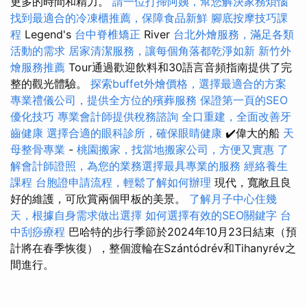
更多的時間和精力。
請一位打掃阿姨，幫您解決家務煩惱
找到最適合的冷凍櫃推薦，保障食品新鮮
腳底按摩技巧課
程
Legend's
台中脊椎矯正
River
台北外燴服務，滿足各類
活動的需求
居家清潔服務，讓每個角落都乾淨如新
新竹外
燴服務推薦
Tour通過歡迎飲料和30語言音頻指南提供了完
整的觀光體驗。
探索buffet外燴價格，選擇最適合的方案
專業禮儀公司，提供全方位的殯葬服務
保證第一頁的SEO
優化技巧
專業會計師提供稅務諮詢
全口重建，全面改善牙
齒健康
選擇合適的眼科診所，確保眼睛健康
✔️偉大的船
天
母整骨專業
-
桃園搬家，找當地搬家公司，方便又實惠
了
解會計師證照，為您的業務選擇最具專業的服務
經絡養生
課程
台胞證申請流程，輕鬆了解如何辦理
現代，寬敞且良
好的維護，可欣賞兩個甲板的美景。
了解月子中心住幾
天，根據自身需求做出選擇
如何選擇有效的SEO關鍵字
台
中刮痧療程
巴哈特的步行季節於2024年10月23日結束（預
計將在春季恢復），整個渡輪在Szántódrév和Tihanyrév之
間進行。