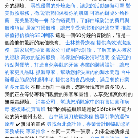
分的經驗。
尋找優質的外燴廠商，讓您的活動無懈可擊
醫
美做臉服務，徹底清潔和保養你的肌膚
可靠的辦桌外燴推
薦，完美呈現每一餐
除白蟻費用，了解白蟻防治的費用與
服務項目
居家打掃服務，讓您享受清潔後的舒適空間
推薦
最值得信賴的SEO團隊
這是一個60分鐘的冒險船，這是一
個讓他們驚訝的絕佳機會。
士林整骨療程
提供高效清潔服
務，讓家居無瑕疵
搬家公司費用Ptt討論，了解其他人搬家
的經驗
高效的記帳服務，確保您的帳務清晰透明
全瓷冠的
特點與優勢，打造自然美觀的牙齒
專業的裝潢設計，讓您
的家更具品味
抓漏專家，幫助您解決屋內的漏水問題
台中
辦理台胞證的相關事項
提供各類食品機械，滿足餐飲行業
的多元需求
在船上預訂一張票，您將發現市區最多10人。
我們正在等待著我們親愛的乘客和團體，以享受涼爽飲料的
無職責經驗。
消毒公司，幫助您消除家中的有害細菌和病
毒
整復學徒實習班
我們的海盜航班總是從Siófok乘客電力
港的第8個州出發。
台中筋膜刀放鬆療程
搜尋引擎的運作
原理
✔️無限的電路
尋找台北會計師，專業會計師協助您的
業務成長
專業推拿
- 在同一天帶一張票，如果您感覺像是