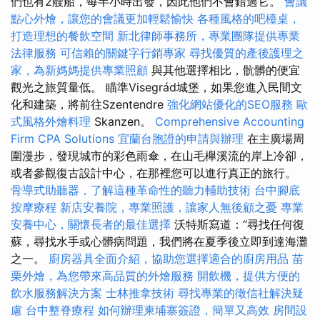
們也有2艘船，每半小時出發，因此他們不會錯過它。
會議
點心外燴，讓您的會議更加輕鬆愉快
各種風格的吧檯桌，
打造理想的餐飲空間
新北律師事務所，專業團隊提供專業
法律服務
可信賴的關鍵字行銷專家
尋找優質的產後護理之
家，為新媽媽提供專業照顧
與其他選擇相比，骯髒的便宜
觀光之旅質量低。 瞄準Visegrád城堡，如果您進入民間文
化和建築，將前往Szentendre
強化網站優化的SEO服務
歐
式風格外燴料理
Skanzen。
Comprehensive Accounting
Firm CPA Solutions
宜蘭台胞證的申請與辦理
在主廣場周
圍漫步，發現城市的彩色雨傘，在山毛櫸溪流的岸上冷卻，
或者參觀復古設計中心，在那裡您可以進行真正的旅行。
骨導式助聽器，了解這種革命性的聽力輔助技術
台中腳底
按摩療程
新店安養院，專業照護，讓家人無後顧之憂
專業
安養中心，關懷長者的最佳選擇
沃特斯寫道：“尋找任何復
蘇，尋找水手或心髒病問題，我們將在夏季後立即到達海灘
之一。
廚房器具全面介紹，協助您選擇適合的廚房用品
苗
栗外燴，為您帶來高品質的外燴服務
開飲機，提供方便的
飲水服務解決方案
士林推拿技術
尋找專業的徵信社解決疑
慮
台中整脊療程
如何辦理柬埔寨簽證，簡單又高效
房間設