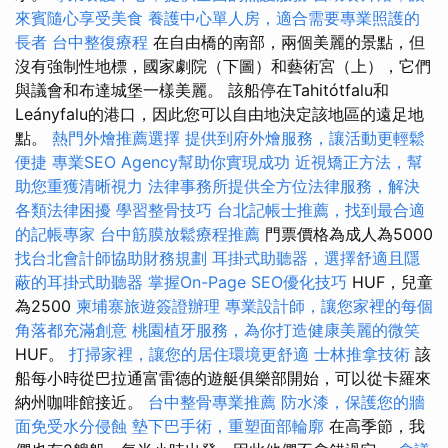
來賓隨心享受美食
養護中心單人房，適合需要專業照護的
長者
台中整復療程
在自由橋的南部，兩個美麗的景點，但
沒有強制性地標，國家劇院（下圖）和藝術宮（上），它們
與議會和布達城堡一樣美麗。 該船停在Tahitótfalu和
Leányfalu的港口，因此您可以自由地決定該地區的遠足地
點。
熱門外燴推薦選擇
提供到府外燴服務，讓活動更輕鬆
便捷
專業SEO Agency幫助你實現成功
近視矯正方法，幫
助您重獲清晰視力
法律事務所提供全方位法律服務，解決
各類法律困擾
學習整骨技巧
台北記帳士推薦，找到最合適
的記帳專家
台中筋膜放鬆療程推薦
門票價格為成人為5000
找台北會計師協助財務規劃
耳掛式助聽器，選擇舒適且隱
蔽的耳掛式助聽器
掌握On-Page SEO優化技巧
HUF，兒童
為2500
柬埔寨旅遊簽證辦理
專業設計師，讓您家裡的每個
角落都充滿創意
桃園植牙服務，為你打造健康美麗的微笑
HUF。
打掃家裡，讓您的居住環境更舒適
士林推拿技術
該
船每小時從巴拉通富雷德的遊艇俱樂部開始，可以從卡羅來
納州咖啡館接近。
台中整骨專業推薦
防水漆，保護您的牆
面免受水分侵蝕
墊下巴手術，重塑面部輪廓
在高季節，我