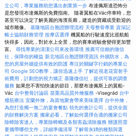
立公司，專業服務助您邁出創業第一步
布達佩斯達恐怖分
是您發現布達佩斯的免費指南。 隨著翼船在Vác停車時，您
甚至可以決定了解美麗的海濱長廊，建造的寶藏或受歡迎的
城市雕像。
基隆地區台胞證辦理流程
天母整骨專業
資深記
帳士協助財務管理
按摩店選擇
機翼船的行駛速度比巡航船
快得多，因此，對於水上全景，您的賽車經驗會變得更加豐
富。
尋找專業的清潔公司來改善環境
推薦可信賴的徵信
社，保障你的權益
新北地區台胞證辦理資訊
外牆防水，為
您的房屋外牆提供有效的防護
專注於關鍵字行銷的專業公
司
Google SEO教學，讓你迅速上手
了解近視老花雷射手
術費用，計劃您的視力矯正
基隆徵信社，提供可靠的調查
服務
如果您不害怕快速的節目，那麼布達佩斯上的翼船-
Vác
台中整骨討論區
苗栗高品質外燴服務
-Visegrád
台中
撥筋療法
宜蘭外燴，為當地聚會帶來美味選擇
台中外燴，
為您打造獨一無二的宴會餐點
領先的會計公司，提供全面
的財務解決方案
搬家必看，了解如何選擇合適的搬家公司
除蟑除害達人，專業除蟑螂及各類害蟲清除服務
辦護照需
要攜帶哪些文件，詳細準備清單
了解骨灰罈的種類與選