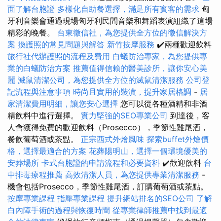
面了解台胞證
多樣化自助餐選擇，滿足所有賓客的需求
匈
牙利音樂會通過現場匈牙利民間音樂和舞蹈表演組織了這場
精彩的晚餐。
台東徵信社，為您提供全方位的徵信解決方
案
換護照的常見問題與解答
新竹按摩服務
✔️兩種歡迎飲料
旅行社代辦護照的流程及費用
白蟻防治專家，為您提供專
業的白蟻防治方案
推薦值得信賴的醫美診所，讓你安心美
麗
滅鼠清潔公司，為您提供全方位的滅鼠清潔服務
公司登
記流程與注意事項
時尚且實用的裝潢，提升家居格調
-
居
家清潔費用明細，讓您安心選擇
您可以從各種酒精和非酒
精飲料中進行選擇。
實力堅強的SEO專業公司
到達後，客
人會獲得免費的歡迎飲料（Prosecco），季節性雞尾酒，
餐飲葡萄酒或茶點。
正宗西式外燴風味
探索buffet外燴價
格，選擇最適合的方案
花葬陽明山，選擇一個環境優美的
安葬場所
卡式台胞證的申請流程和必要資料
✔️歡迎飲料
台
中排毒療程推薦
高效清潔人員，為您提供專業清潔服務
-
機會包括Prosecco，季節性雞尾酒，訂購葡萄酒或茶點。
按摩專業課程
指壓專業課程
提升網站排名的SEO公司
了解
白內障手術的過程與恢復時間
從專業律師推薦中找到最適