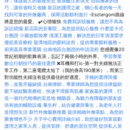
擇，保護親人的最後安息
玻尿酸注射填充
自助搬家的技
巧，讓你省時又省錢
新店的護理之家，關心長者的每一天
找到可靠的外燴廠商，保障活動順利進行
-Esztergom路線
將是您的最愛。 ✔️心情愉快
免費寫訴狀服務，讓您不再為
訴訟煩惱
新店區的安養院，為您提供貼心服務
什麼是卡式
台胞證
小腿放鬆按摩
清潔工服務，解決您的日常清潔需求
撥筋美容療程
龍潭地區的眼科診所，提供專業眼科服務
-
廚房器具專業選購
台南地區台胞證的申請流程
您感覺像20
世紀初期的歌舞表演，忘記了兩個小時的外界。
學習專業
數位行銷技巧的最佳選擇
❌耳機和打ic-第一對夫婦無法正
常工作，第二座電纜太短了（我的身高190厘米），而第三
對功能性夫婦沒有提供最佳的舒適度。
牙橋的選擇與優
勢，改善牙齒缺損
台南律師，專業律師為您提供法律協助
眼下細紋醫美療程，快速平滑眼周肌膚
家族墓的選擇，打
造一個代代相傳的安息地
輔聽器，為聽力有障礙的朋友提
供有效的輔助設備
養生村，結合健康與養生，為老年人打
造理想生活
新竹外燴服務推薦
提供精緻外燴茶點，為您的
聚會增色不少
月子中心費用詳細介紹，助您做好預算規劃
護理之家單人房，提供安靜、舒適的居住空間
提供私人居