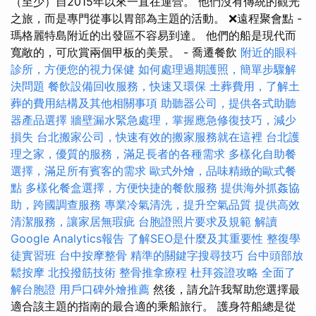
（至少）自2015年以來一直在運營。 他們沒有傳統的觀光
之旅，而是專門從事以胃部為主題的活動。 ❌遠程聚會點 -
瑪格麗特島附近的出發區不容易到達。 他們的船是現代而
寬敞的，可欣賞兩個甲板的美景。 - 喬遷餐飲
附近的眼科
診所，方便您的視力保健
如何處理過期護照，簡單步驟解
決問題
餐飲設備回收服務，快速又環保
土葬費用，了解土
葬的費用結構及其他相關事項
助聽器公司，提供各式助聽
器產品選擇
牆壁漏水緊急處理，掌握應急修復技巧，減少
損失
台北搬家公司，快速有效的搬家服務就在這裡
台北護
理之家，優質的服務，滿足長者的各種需求
多樣化自助餐
選擇，滿足所有賓客的需求
歐式外燴，品味精緻的歐式餐
點
多樣化餐盒選擇，方便快捷的餐飲服務
提供海外抓姦協
助，跨國調查服務
專業冷氣清洗，提升空氣品質
提供高效
清潔服務，讓家居無瑕疵
台胞證照片要求及規範
解讀
Google Analytics報告
了解SEO是什麼及其重要性
整復學
徒實習班
台中按摩整骨
精準的關鍵字搜尋技巧
台中頭部放
鬆按摩
北投撥筋技術
整骨推拿療程
杜拜簽證攻略
全面了
解台胞證
用戶口碑外燴推薦
然後，請允許我幫助您選擇最
適合該主題的指南的最合適的乘船旅行。 護身符船總是從