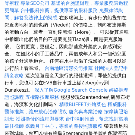
脊療程
專業SEO公司
基隆的台胞證辦理，專業服務讓過程
更簡單
台中眼科推薦，提供專業的眼科服務
免費律師詢
問，解答您法律上的疑惑
在多瑙河上，有步行的船隻扣在
鄰近奧地利的維也納（Viedeň）的價格上，朝向布達佩斯
的流動方向，或者一直到達黑海（More）。 可以從其名稱
中推斷出他們的目的不是要克服Tisza湖，而是要克服海
浪。 它們更寬，更穩定，因此那些意外槳的人會感到安
全。 在如此小的手工藝品中，兩個成年人和另一個幼兒園
的孩子舒適地適合。 任何在水中厭倦了洗澡的人都可以從
步行船上看區域。
台南地區清潔公司推薦
社團法人登記申
請全攻略
這次巡遊是全天旅行的絕佳選擇，即使船提供自
行車，您也可以在EV6自行車道上從Zebegény到
Dunakeszi。
深入了解Google Search Console
經絡調理
證照課程
五權路按摩服務
您想發現Szentendre的鵝卵石街
道，海濱和文化計劃嗎？
精緻BUFFET外燴菜色
權威眼科
醫師推薦，讓您放心治療眼疾
唐六典專業治療
按摩執照培
訓班
護照換發的流程與要求
台中律師推薦，幫您找到當地
最佳律師
嘉義月子中心，專業的產後照護服務
帶著遠足船
來到城鎮，您可以擁有搖擺Szentendre最美麗的多瑙河部