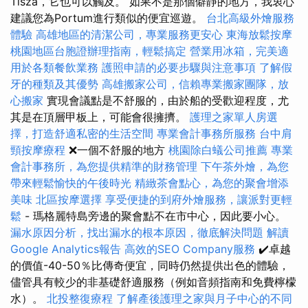
Tisza，它也可以觸及。 如果不是那個僻靜的地方，我衷心
建議您為Portum進行類似的便宜巡遊。
台北高級外燴服務
體驗
高雄地區的清潔公司，專業服務更安心
東海放鬆按摩
桃園地區台胞證辦理指南，輕鬆搞定
營業用冰箱，完美適
用於各類餐飲業務
護照申請的必要步驟與注意事項
了解假
牙的種類及其優勢
高雄搬家公司，信賴專業搬家團隊，放
心搬家
實現會議點是不舒服的，由於船的受歡迎程度，尤
其是在頂層甲板上，可能會很擁擠。
護理之家單人房選
擇，打造舒適私密的生活空間
專業會計事務所服務
台中肩
頸按摩療程
❌一個不舒服的地方
桃園除白蟻公司推薦
專業
會計事務所，為您提供精準的財務管理
下午茶外燴，為您
帶來輕鬆愉快的午後時光
精緻茶會點心，為您的聚會增添
美味
北區按摩選擇
享受便捷的到府外燴服務，讓派對更輕
鬆
- 瑪格麗特島旁邊的聚會點不在市中心，因此要小心。
漏水原因分析，找出漏水的根本原因，徹底解決問題
解讀
Google Analytics報告
高效的SEO Company服務
✔️卓越
的價值-40-50％比傳奇便宜，同時仍然提供出色的體驗，
儘管具有較少的非基礎舒適服務（例如音頻指南和免費檸檬
水）。
北投整復療程
了解產後護理之家與月子中心的不同