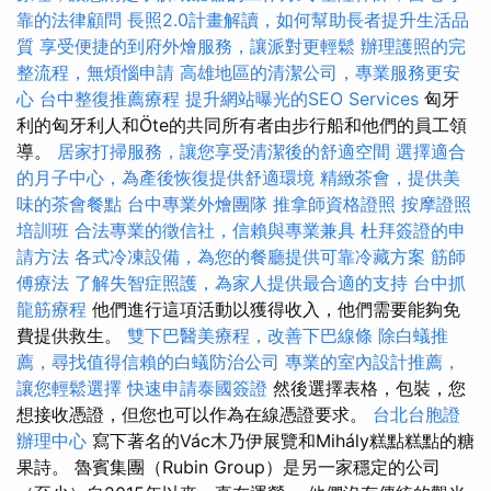
靠的法律顧問
長照2.0計畫解讀，如何幫助長者提升生活品
質
享受便捷的到府外燴服務，讓派對更輕鬆
辦理護照的完
整流程，無煩惱申請
高雄地區的清潔公司，專業服務更安
心
台中整復推薦療程
提升網站曝光的SEO Services
匈牙
利的匈牙利人和Öte的共同所有者由步行船和他們的員工領
導。
居家打掃服務，讓您享受清潔後的舒適空間
選擇適合
的月子中心，為產後恢復提供舒適環境
精緻茶會，提供美
味的茶會餐點
台中專業外燴團隊
推拿師資格證照
按摩證照
培訓班
合法專業的徵信社，信賴與專業兼具
杜拜簽證的申
請方法
各式冷凍設備，為您的餐廳提供可靠冷藏方案
筋師
傅療法
了解失智症照護，為家人提供最合適的支持
台中抓
龍筋療程
他們進行這項活動以獲得收入，他們需要能夠免
費提供救生。
雙下巴醫美療程，改善下巴線條
除白蟻推
薦，尋找值得信賴的白蟻防治公司
專業的室內設計推薦，
讓您輕鬆選擇
快速申請泰國簽證
然後選擇表格，包裝，您
想接收憑證，但您也可以作為在線憑證要求。
台北台胞證
辦理中心
寫下著名的Vác木乃伊展覽和Mihály糕點糕點的糖
果詩。 魯賓集團（Rubin Group）是另一家穩定的公司