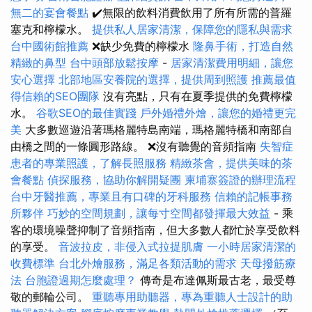
無二的宴會餐點
✔️無限的飲料消費飲用了所有所需的普羅
塞克和檸檬水。
提供私人居家清潔，保障您的隱私與需求
台中國術館推薦
❌缺少免費的檸檬水
隆鼻手術，打造自然
精緻的鼻型
台中頭部放鬆按摩
-
居家清潔費用明細，讓您
安心選擇
北部地區安養院的選擇，提供周到照護
推薦最值
得信賴的SEO團隊
沒有亮點，只有在夏季提供的免費檸檬
水。
谷歌SEO的最佳實踐
戶外婚禮外燴，讓您的婚禮更完
美
大多數巡遊沿著瑪格麗特島南端，瑪格麗特橋和南部自
由橋之間的一條圓形路線。 ❌沒有聽覺的音頻指南
失智症
患者的專業照護，了解長照服務
精緻茶會，提供美味的茶
會餐點
偵探服務，協助你解開疑團
柬埔寨簽證的辦理流程
台中牙醫推薦，專業且有口碑的牙科服務
信賴的記帳事務
所夥伴
巧妙的空間規劃，讓每寸空間都發揮最大效益
- 乘
客的環境噪聲抑制了音頻指南，但大多數人都忙於享受飲料
的享受。
音波拉皮，非侵入式拉提肌膚
一小時居家清潔的
收費標準
台北外燴服務，滿足各類活動的需求
天母撥筋療
法
台胞證過期怎麼處理？
傳奇是布達佩斯最古老，最受尊
敬的郵輪公司。
重聽專用助聽器，專為重聽人士設計的助