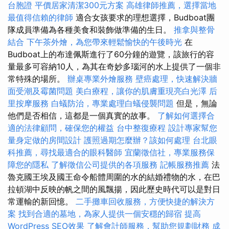
台胞證
平價居家清潔300元方案
高雄律師推薦，選擇當地
最值得信賴的律師
適合女孩要求的理想選擇，Budboat團
隊成員準備為各種美食和裝飾做準備的生日。
推拿與整骨
結合
下午茶外燴，為您帶來輕鬆愉快的午後時光
在
Budboat上的布達佩斯進行了60分鐘的遊覽，該旅行的容
量最多可容納10人，為其在奇妙多瑙河的水上提供了一個非
常特殊的場所。
辦桌專業外燴服務
壁癌處理，快速解決牆
面受潮及霉菌問題
美白療程，讓你的肌膚重現亮白光澤
后
里按摩服務
白蟻防治，專業處理白蟻侵襲問題
但是，無論
他們是否相信，這都是一個真實的故事。
了解如何選擇合
適的法律顧問，確保您的權益
台中整復療程
設計專家幫您
量身定做的房間設計
護照過期怎麼辦？該如何處理
台北眼
科推薦，尋找最適合的眼科醫師
宜蘭徵信社，專業服務保
障您的隱私
了解徵信公司提供的各項服務
記帳服務推薦
法
魯克國王埃及國王命令船體周圍的水的結婚禮物的水，在巴
拉頓湖中反映的帆之間的風飄揚，因此歷史時代可以是對日
常運輸的新回憶。
二手攤車回收服務，方便快捷的解決方
案
找到合適的墓地，為家人提供一個安穩的歸宿
提高
WordPress SEO效果
了解會計師服務，幫助您規劃財務
成