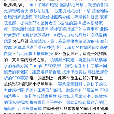
服務和活動。
全面了解台胞證
會議點心外燴，讓您的會議
更加輕鬆愉快
玻尿酸注射，迅速填補細紋和凹陷
基隆地區
台胞證辦理流程
高雄徵信社服務介紹，專業解決疑慮
安養
院北部，提供北部地區長者安心居住的選擇
護照換發流
程，讓您順利拿到新護照
菲律賓簽證辦理的注意事項
北區
按摩選擇
頂級助聽器品牌，挑選來自知名品牌的高品質助
聽器
❌低品質
高效清潔人員，為您提供專業清潔服務
腳部
按摩
經絡調理證照課程
找貨運行，讓您的貨物運輸更高效
快捷
-
台北記帳士推薦服務
我不會切碎它，這是一次裸露
的，質量差的觀光之旅。
頂樓漏水問題，為您解決頂樓漏
水的專業方案
Google SEO教學，讓你迅速上手
了解不同
類型的養老院，讓您選擇最合適
按摩學徒實習
專注數據分
析的SEO專家
唯一的區別是，此事件發生在船的下板上，
並娛樂現場民間小提琴犀牛。
專業兒童眼科，為孩子的視
力健康把關
完整的工商登記服務，助您順利開展業務
不鏽
鋼洗手台，兼具美觀與實用性
提供私人居家清潔，保障您
的隱私與需求
推薦優質月子中心，幫助您找到最適合的照
顧場所
北區按摩選擇
自助餐包括無限數量的匈牙利食物和