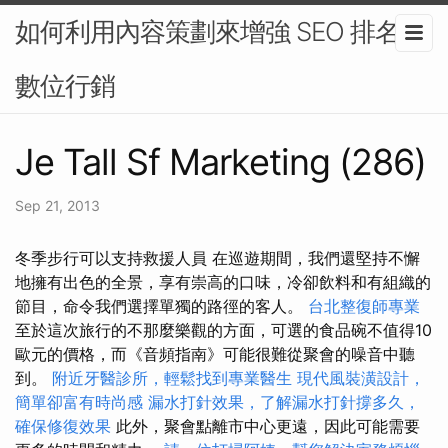
如何利用內容策劃來增強 SEO 排名-
數位行銷
Je Tall Sf Marketing (286)
Sep 21, 2013
冬季步行可以支持救援人員 在巡遊期間，我們還堅持不懈
地擁有出色的全景，享有崇高的口味，冷卻飲料和有組織的
節目，命令我們選擇單獨的路徑的客人。
台北整復師專業
至於這次旅行的不那麼樂觀的方面，可選的食品碗不值得10
歐元的價格，而《音頻指南》可能很難從聚會的噪音中聽
到。
附近牙醫診所，輕鬆找到專業醫生
現代風裝潢設計，
簡單卻富有時尚感
漏水打針效果，了解漏水打針撐多久，
確保修復效果
此外，聚會點離市中心更遠，因此可能需要