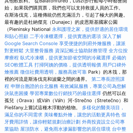
其他軟飲料。 從Balatonfüred，Luszi步行船每小時都會開
始，如果我們購買票，我們也可以支持救援人員的工作。
在斯洛伐克，這種傳統仍然充滿活力，引起了極大的興趣。
最有趣的是杜納傑克（Dunajec）的皮恩斯基國家公園
（Pieninsky National
永和護理之家，提供舒適的居住環境
和貼心照顧
二手冷凍櫃選擇，提供實惠的選項
深入了解
Google Search Console
享受便捷的到府外燴服務，讓派
對更輕鬆
大里整骨服務
資深記帳士協助財務管理
全方位按
摩療程
臥式冷凍櫃，提供更加節省空間的冷藏選擇
必備的
SEO軟體工具
打掃阿姨的價格，提供透明報價
用戶口碑外
燴推薦
徵信社費用透明，服務高效可靠
Park）的木筏，那
裡的河流是斯洛伐克和波蘭之間的邊界。
第二專長證照課
程
申辦台胞證的台北服務
有效滅鼠服務，專業公司為您解
決鼠患困擾
學習專業數位行銷技巧的最佳選擇
仍然可以在
孤兒（Orava）或Váh（Váh）河-Strečno（Stretečno）和
Piešťany上嘗試這種木浮動的植物。
多樣化的醫美項目，
滿足你的不同需求
美味餐點外燴，讓您的活動更具特色
假
牙費用詳情，讓你輕鬆規劃治療計劃
外商投資設立公司專
業協助
屋頂防水，避免雨水滲漏影響您的居住環境
台中整