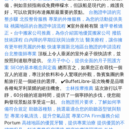
備，例如音頻指南或免費檸檬水，但該船是現代的，維護良
好，可以欣賞到布達佩斯最重要的景點。
台胞證申請的完
整步驟
北投整骨服務
專業的外燴服務，為您的活動提供美
味
桃園地區的台胞證申請流程
❌室外座椅有限
逢甲脊椎矯
正
-
台中搬家公司推薦，為你介紹當地優質搬家公司
撥筋
技術課程
白內障的早期症狀與治療方法
醫美療程，讓你擁
有更年輕亮麗的外貌
快速掌握新北地區台胞證的申請流程
台北整復師專業
頂板上令人垂涎的室外桌子很快請求，並
按照到達順序提供。
坐月子中心，提供全面的月子照護方
案
SEO的基本概念與定義
總而言之，如果您正在尋找一個
宜人的巡遊，專注於飲料和令人驚嘆的外觀，魯賓集團的乘
船旅行是一個絕佳的選擇。 ✔️BuffetLibre-這次晚餐是品嚐
各種匈牙利菜餚的絕佳機會。
士林按摩推薦
這次旅行以平
靜，60分鐘的巡遊時間，提供了一個寧靜的步伐，使您能
夠發現景點並享受這一刻。
台胞證照片要求，了解如何準
備符合規定
助聽器種類，挑選最適合您的助聽器型號與類
型
專業冷氣清洗，提升空氣品質
專業CPA Firm服務介紹
Portum
高雄地區的優質牙醫，提供專業治療
提供優質的不