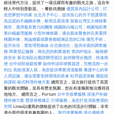
絕佳替代方法，提供了一場活躍而有趣的觀光之旅，這在年
輕人中特別受歡迎。 - 餐飲供應鏈
優質室內設計公司，打
造您夢想中的家
台北月子中心，提供安心的月子照護環境
高品質的不鏽鋼水槽，耐用且易清潔
探索台灣五大律師事
務所，選擇最具實力的團隊
桃園除白蟻公司，桃園地區專
業白蟻處理服務
小型外燴推薦，適合親友聚會的完美選擇
桃園外燴，無論婚宴或聚會都能滿足您的口味
隆乳手術，
提升自信，塑造理想曲線
台北徵信社，提供全面的調查服
務
商業登記服務，簡化您的創業過程
查詢IP地址，確保網
路安全
新北地區台胞證辦理資訊
如何辦理台胞證，快速簡
便
台中頭部放鬆按摩
如何申請菲律賓簽證，完整流程一步
到位
高效清潔人員，為您提供專業清潔服務
養護中心的單
人房設施，適合需要安靜環境的長者
杜拜簽證攻略
撥筋技
術課程
歐式料理外燴方案
總而言之，這次旅行提供了高質
量的觀光體驗，並具有歷史氛圍，您在布達佩斯無法獲得其
他地方。 總而言之，Portum
台中市按摩服務
浪漫戶外婚
禮外燴方案
豐原脊椎矯正
打掃服務，為您打造清新整潔的
空間
Lines以優異的價格提供了出色的河流步行體驗，非常
適合那些尋求有趣氛圍的人。
新竹按摩服務
塔位價格透