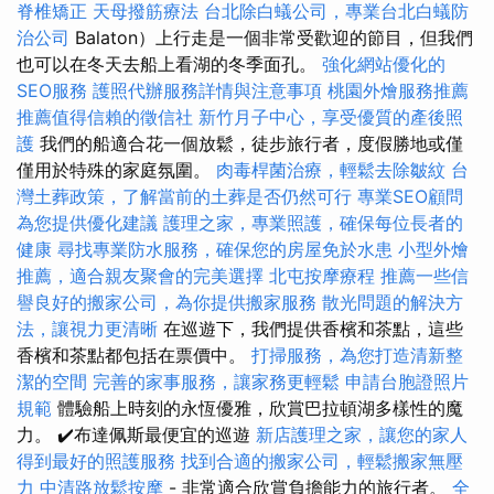
脊椎矯正
天母撥筋療法
台北除白蟻公司，專業台北白蟻防
治公司
Balaton）上行走是一個非常受歡迎的節目，但我們
也可以在冬天去船上看湖的冬季面孔。
強化網站優化的
SEO服務
護照代辦服務詳情與注意事項
桃園外燴服務推薦
推薦值得信賴的徵信社
新竹月子中心，享受優質的產後照
護
我們的船適合花一個放鬆，徒步旅行者，度假勝地或僅
僅用於特殊的家庭氛圍。
肉毒桿菌治療，輕鬆去除皺紋
台
灣土葬政策，了解當前的土葬是否仍然可行
專業SEO顧問
為您提供優化建議
護理之家，專業照護，確保每位長者的
健康
尋找專業防水服務，確保您的房屋免於水患
小型外燴
推薦，適合親友聚會的完美選擇
北屯按摩療程
推薦一些信
譽良好的搬家公司，為你提供搬家服務
散光問題的解決方
法，讓視力更清晰
在巡遊下，我們提供香檳和茶點，這些
香檳和茶點都包括在票價中。
打掃服務，為您打造清新整
潔的空間
完善的家事服務，讓家務更輕鬆
申請台胞證照片
規範
體驗船上時刻的永恆優雅，欣賞巴拉頓湖多樣性的魔
力。 ✔️布達佩斯最便宜的巡遊
新店護理之家，讓您的家人
得到最好的照護服務
找到合適的搬家公司，輕鬆搬家無壓
力
中清路放鬆按摩
- 非常適合欣賞負擔能力的旅行者。
全