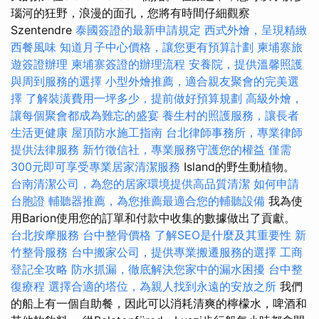
瑙河的狂野，浪漫的面孔，您將有時間仔細觀察
Szentendre
泰國簽證的最新申請規定
西式外燴，呈現精緻
西餐風味
知道月子中心價格，讓您更有預算計劃
柬埔寨旅
遊簽證辦理
柬埔寨簽證的辦理流程
安養院，提供溫馨照護
與周到服務的選擇
小型外燴推薦，適合親友聚會的完美選
擇
了解裝潢費用一坪多少，提前做好預算規劃
高級外燴，
讓每個聚會都成為難忘的盛宴
養生村的照護服務，讓長者
生活更健康
屋頂防水施工指南
台北律師事務所，專業律師
提供法律服務
新竹徵信社，專業服務守護您的權益
僅需
300元即可享受專業居家清潔服務
Island的野生動植物。
台南清潔公司，為您的居家環境提供高品質清潔
如何申請
台胞證
輔聽器推薦，為您推薦最適合您的輔聽設備
我為使
用Barion使用您的訂單和付款中收集的數據做出了貢獻。
台北按摩服務
台中整骨價格
了解SEO是什麼及其重要性
新
竹整骨服務
台中搬家公司，提供專業搬遷服務的選擇
工商
登記全攻略
防水抓漏，徹底解決您家中的漏水困擾
台中整
復療程
選擇合適的塔位，為親人找到永遠的安放之所
我們
的船上有一個自助餐，因此可以消耗清爽的檸檬水，啤酒和