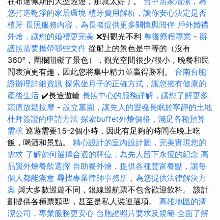
在布達佩斯的大型巡遊，那就太好了。
台中居家清潔，為
您打造乾淨的家居環境
植牙費用解析，讓你安心決定是否
植牙
長照服務內容，為長者提供更多關懷與陪伴
戶外婚禮
外燴，讓您的婚禮更完美
❌對觀光不利
整復療程專業
-
辦
護照需要攜帶哪些文件
從船上的景色是中等的（沒有
360°，圍欄阻礙了景色），觀光空間很少/很小，晚餐和民
間表演更有趣，因此您將集中精力並贏得勝利。
台南台胞
證辦理詳細資訊
探索坐月子的正確方式，讓您擁有健康的
產後生活
✔️長途遊輪
長照中心的服務詳解，讓您了解更多
頭痛放鬆按摩
-
設立墓園，讓先人的靈魂長眠於寧靜的土地
杜拜簽證的申請方法
探索buffet外燴價格，滿足各種預算
需求
巡遊需要1.5-2個小時，因此有足夠的時間在晚上吃
飯，喝酒和景點。
精心設計的室內設計圖，完美實現您的
需求
了解如何選擇合適的牌位，為先人留下永恆的紀念
高
品質外燴餐飲選擇
自助餐外燴，提供各種豐富餐點，讓每
個人都能滿意
尋找專業律師事務所，為您提供法律解決方
案
與大多數巡遊不同，銀線巡航票不包含歡迎飲料。 該計
劃提供各種票類型，甚至是私人裝運選項。
高雄地區的清
潔公司，專業服務更安心
台胞證照片要求及規範
全面了解