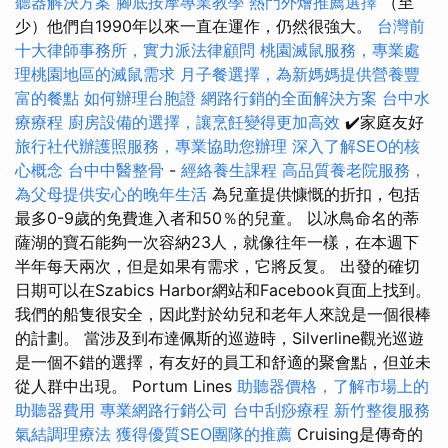
聽器解決方案
腳底按摩專業教學
熱門外燴推薦選擇
（至
少）他們自1990年以來一直在運作，仍然很強大。
台灣前
十大律師事務所，實力派法律顧問
桃園滅鼠服務，專業處
理桃園地區的滅鼠需求
月子餐選擇，為新媽媽提供營養豐
富的餐點
如何辦理台胞證
網路行銷的全面解決方案
台中水
療療程
廚房設備的選擇，讓烹飪變得更加高效
✔️家庭友好
旅行社代辦護照服務，專業協助您辦理
深入了解SEO的核
心概念
台中中醫整骨
-
經絡養生課程
高品質養老院服務，
為父母提供安心的晚年生活
為兒童提供慷慨的折扣，包括
最多0-9歲的免費進入者和50％的兒童。 以冰鳥命名的蒂
薩湖的寶石能夠一次容納23人，就像往年一樣，在本週下
半年每天兩次，但是如果有需求，它將反复。 出發的確切
日期可以在Szabics Harbor網站和Facebook頁面上找到。
我們的船隻很安全，因此對於幼兒和老年人來說是一個很棒
的計劃。 當涉及到布達佩斯的巡遊時，Silverline觀光巡遊
是一個不錯的選擇，有友好的員工和舒適的聚會點，但並未
從人群中出現。 Portum Lines
助聽器價格，了解市場上的
助聽器費用
專業網路行銷公司
台中刮痧療程
新竹整復服務
氣結調理療法
獲得優質SEO團隊的推薦
Cruising是傳奇的