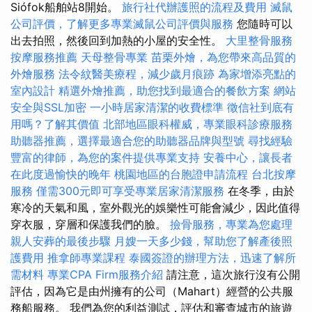
Siófok船舶站8開始。
旅行社代辦護照的流程及費用
滅鼠
公司評價，了解更多專業滅鼠公司評價與服務
您隨時可以
出去拍照，然後回到加熱的小屋的安全性。
大里整骨服務
按摩服務推薦
天母整骨專業
苗栗外燴，為您帶來高品質的
外燴服務
法令紋醫美療程，減少歲月痕跡
為家增添亮點的
室內設計
精選外燴推薦，助您找到最適合的餐飲方案
網站
安全與SSL加密
一小時居家清潔的收費標準
徵信社到底有
用嗎？了解其價值
北部地區眼科權威，專業眼科診療服務
助聽器推薦，選擇最適合您的助聽器品牌與型號
尋找經驗
豐富的律師，為您的案件提供專業支持
安養中心，讓長者
在此度過愉快的晚年
桃園地區的台胞證申請流程
台北按摩
服務
僅需300元即可享受專業居家清潔服務
在冬季，由於
寒冷的天氣和風，室外觀光的娛樂性可能會減少，因此值得
穿衣服，穿層和保護我們的臉。
撿骨服務，專業為您處理
親人安葬的最後步驟
月嫂一天多少錢，幫助您了解產後照
護費用
推拿師專業課程
泰國簽證的辦理方法，迅速了解所
需材料
專業CPA Firm服務介紹
請注意，這次旅行沒有公開
評估，因為它是由州擁有的公司（Mahart）經營的公共服
務船服務。 我們為您的利益測試，評估和審查城市的旅遊