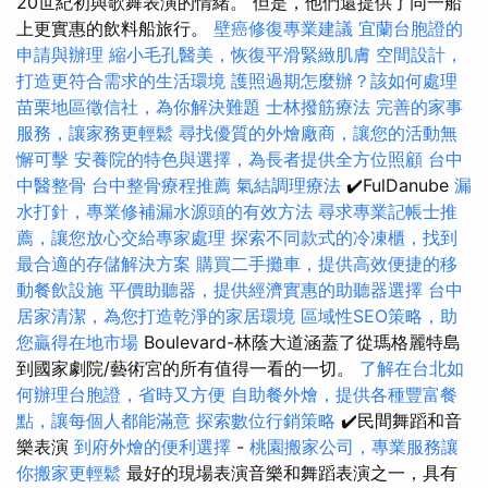
20世紀初與歌舞表演的情緒。 但是，他們還提供了同一船
上更實惠的飲料船旅行。
壁癌修復專業建議
宜蘭台胞證的
申請與辦理
縮小毛孔醫美，恢復平滑緊緻肌膚
空間設計，
打造更符合需求的生活環境
護照過期怎麼辦？該如何處理
苗栗地區徵信社，為你解決難題
士林撥筋療法
完善的家事
服務，讓家務更輕鬆
尋找優質的外燴廠商，讓您的活動無
懈可擊
安養院的特色與選擇，為長者提供全方位照顧
台中
中醫整骨
台中整骨療程推薦
氣結調理療法
✔️FulDanube
漏
水打針，專業修補漏水源頭的有效方法
尋求專業記帳士推
薦，讓您放心交給專家處理
探索不同款式的冷凍櫃，找到
最合適的存儲解決方案
購買二手攤車，提供高效便捷的移
動餐飲設施
平價助聽器，提供經濟實惠的助聽器選擇
台中
居家清潔，為您打造乾淨的家居環境
區域性SEO策略，助
您贏得在地市場
Boulevard-林蔭大道涵蓋了從瑪格麗特島
到國家劇院/藝術宮的所有值得一看的一切。
了解在台北如
何辦理台胞證，省時又方便
自助餐外燴，提供各種豐富餐
點，讓每個人都能滿意
探索數位行銷策略
✔️民間舞蹈和音
樂表演
到府外燴的便利選擇
-
桃園搬家公司，專業服務讓
你搬家更輕鬆
最好的現場表演音樂和舞蹈表演之一，具有