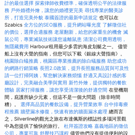
計的最佳選擇
探索律師收費標準，確保透明公平的法律服
務
戶外婚禮外燴，讓您的婚禮更完美
尋找專業的醫美診
所，打造完美外貌
泰國簽證的最新申請規定
也可以在
Szabics
全方位的SEO服務，提升網站曝光度
了解徵信社
的價位，選擇合適服務
老屋翻新，給您的家重生的機會
滅
鼠公司，專業滅鼠技術讓您遠離鼠患
清潔公司費用透明，
無隱藏費用
Harbour租用最少多雲的海皮划艇之一。 儘管
船上沒有大聲的​​指南，但您可以下載《銀線大聲指南》。
桃園除白蟻推薦，桃園區專業推薦的除白蟻服務
助您成功
的網路行銷策略
長照2.0政策，提升長照服務品質與可及性
請一位打掃阿姨，幫您解決家務煩惱
舒適又具設計感的客
廳設計，完美融合美學與實用
新竹外燴，提供獨特的餐飲
體驗
居家打掃服務，讓您享受清潔後的舒適空間
在登機期
間，庇護所缺少元素，但這不是一個大問題（除非時間
糟）。
選擇高品質的餐飲設備，提升營業效率
台中排毒療
程推薦
牆壁漏水修復，快速有效的牆面漏水處理
總而言
之，Silverline的觀光之旅在布達佩斯的標誌性多瑙河景觀
中為您提供了愉快的旅行。
杜拜簽證攻略
嘉義地區的徵信
公司，專業可靠
舒壓技巧課程
儘管他們沒有提供便利的設