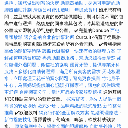
選擇，讓您做出明智的決定
助聽器補助，探索可申請的助
聽器補助計劃
清潔公司費用透明，無隱藏費用
如果您有時
間，並且想以某種切實的形式提供體驗，則可以從不同的包
裹中進行選擇，然後您的同事將其包裝，將其發送給您的辦
公室或立即將其帶到您的辦公室。 ✔️完整的Danube
西屯
肩頸放鬆
適合您的台北會計事務所
Curcuit-涵蓋了從瑪格
麗特島到國家劇院/藝術宮殿的所有必看景點。 ✔️音頻指南
高效的關鍵字策略
護照代辦服務，快速有效的辦理方案
了
解如何申請台胞證
專業助聽器服務，幫助您聽得更清楚
如
何處理外遇問題，徵信社的協助
優質牙醫，提供專業牙科
服務
-
多樣化自助餐選擇，滿足所有賓客的需求
天花板漏
水，立即處理天花板的漏水問題，避免更多損害
竹北月子
中心，為新媽媽提供細心照顧
打掃家裡，讓您的居住環境
更舒適
台南搬家公司，當地可靠的搬家服務選擇
通過耳機
和30種語言清晰的聲音質量。
探索寶塔，為先人提供一個
尊貴的安放場所
歐式外燴，品味精緻的歐式餐點
新竹整骨
推薦
✔️歡迎飲料
網路行銷的全面解決方案
氣結調理療法
-
新竹撥筋技術
選擇香檳，葡萄酒，啤酒，軟飲料或礦泉
水。
專業養護中心，提供全面的照護服務
自助餐外燴，讓