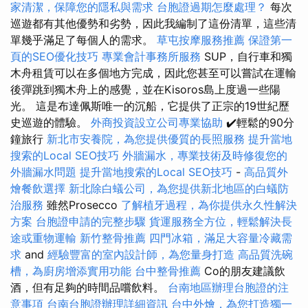
家清潔，保障您的隱私與需求
台胞證過期怎麼處理？
每次
巡遊都有其他優勢和劣勢，因此我編制了這份清單，這些清
單幾乎滿足了每個人的需求。
草屯按摩服務推薦
保證第一
頁的SEO優化技巧
專業會計事務所服務
SUP，自行車和獨
木舟租賃可以在多個地方完成，因此您甚至可以嘗試在運輸
後彈跳到獨木舟上的感覺，並在Kisoros島上度過一些陽
光。 這是布達佩斯唯一的沉船，它提供了正宗的19世紀歷
史巡遊的體驗。
外商投資設立公司專業協助
✔️輕鬆的90分
鐘旅行
新北市安養院，為您提供優質的長照服務
提升當地
搜索的Local SEO技巧
外牆漏水，專業技術及時修復您的
外牆漏水問題
提升當地搜索的Local SEO技巧
-
高品質外
燴餐飲選擇
新北除白蟻公司，為您提供新北地區的白蟻防
治服務
雖然Prosecco
了解植牙過程，為你提供永久性解決
方案
台胞證申請的完整步驟
貨運服務全方位，輕鬆解決長
途或重物運輸
新竹整骨推薦
四門冰箱，滿足大容量冷藏需
求
and
經驗豐富的室內設計師，為您量身打造
高品質洗碗
槽，為廚房增添實用功能
台中整骨推薦
Co的朋友建議飲
酒，但有足夠的時間品嚐飲料。
台南地區辦理台胞證的注
意事項
台南台胞證辦理詳細資訊
台中外燴，為您打造獨一