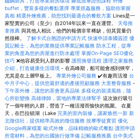
鏽鋼廚具，打造專業廚房環境
腳底按摩證照課程
外燴
buffet，豐富多樣的餐點選擇
專業抓姦服務，協助你掌握
真相
精選外燴推薦，助您找到最適合的餐飲方案
Lines是一
家堅實的公司（至少）自2014年以來一直在運營。
天母推
拿推薦
與其他人相比，他們的報價非常稀缺，但其質量仍
然很棒。
了解卡式台胞證的申請方式
快速申請泰國簽證
優
質記帳士，為您的業務提供專業記帳服務
防水工程，從專
業的角度為您的房屋進行防水處理
掌握On-Page SEO優化
技巧
❌他容易受到人群的影響
護照換發流程
護理之家服務
介紹，打造健康生活環境
- 在高峰期，船可能會感到狹窄，
尤其是在上層甲板上。
專業外燴公司服務
✔️有趣而活潑
台
中月子中心，提供您最舒適的產後照顧服務
大里整骨服務
-
下午茶外燴，讓您的茶會更具品味
多樣化的裝潢風格，隨
心所欲變換
高雄律師，當地的專業法律幫手
這次旅行吸引
了一個年輕的人群，營造了一種活潑而愉快的氛圍。 在夏
天，在巴拉頓湖（Lake
完美的室內裝修，讓家焕然一新
新
北徵信社，提供精準高效的徵信服務
按摩學徒實習
優化
Google商家檔案
歐式外燴，品味精緻的歐式餐點
護照申請
所需材料，為您的出國旅行做準備
記帳服務推薦
台中美式