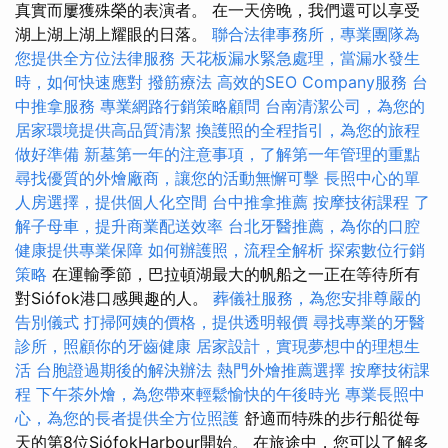
真實而屢獲殊榮的表演者。 在一天傍晚，我們還可以享受
湖上湖上湖上耀眼的日落。
聯合法律事務所，專業團隊為
您提供全方位法律服務
天花板漏水緊急處理，當漏水發生
時，如何快速應對
撥筋療法
高效的SEO Company服務
台
中推拿服務
專業網路行銷策略顧問
台南清潔公司，為您的
居家環境提供高品質清潔
換護照的全程指引，為您的旅程
做好準備
新墓第一年的注意事項，了解第一年管理的重點
尋找優質的外燴廠商，讓您的活動無懈可擊
長照中心的單
人房選擇，提供個人化空間
台中推拿推薦
按摩技術課程
了
解子母車，提升商業配送效率
台北牙醫推薦，為你的口腔
健康提供專業保障
如何辦護照，流程全解析
探索數位行銷
策略
在運輸季節，巴拉頓湖最大的帆船之一正在等待所有
對Siófok港口感興趣的人。
葬儀社服務，為您安排尊嚴的
告別儀式
打掃阿姨的價格，提供透明報價
尋找專業的牙醫
診所，照顧你的牙齒健康
居家設計，實現夢想中的理想生
活
台胞證過期後的解決辦法
熱門外燴推薦選擇
按摩技術課
程
下午茶外燴，為您帶來輕鬆愉快的午後時光
專業長照中
心，為您的長者提供全方位照護
舒適而特殊的步行船從每
天的第8位SiófokHarbour開始。 在旅途中，您可以了解多