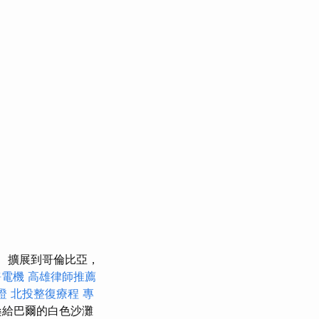
擴展到哥倫比亞，
靜電機
高雄律師推薦
證
北投整復療程
專
桑給巴爾的白色沙灘