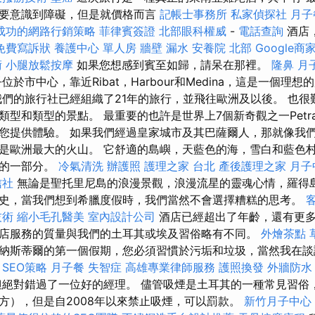
要意識到障礙，但是就價格而言
記帳士事務所
私家偵探社
月子
成功的網路行銷策略
菲律賓簽證
北部眼科權威
-
電話查詢
酒店
免費寫訴狀
養護中心 單人房
牆壁 漏水
安養院 北部
Google商
術
小腿放鬆按摩
如果您想感到賓至如歸，請呆在那裡。
隆鼻
月
於市中心，靠近Ribat，Harbour和Medina，這是一個理
我們的旅行社已經組織了21年的旅行，並飛往歐洲及以後。 也很
類型和類型的景點。 最重要的也許是世界上7個新奇觀之一Petr
您提供體驗。 如果我們經過皇家城市及其巴薩爾人，那就像我們
是歐洲最大的火山。 它舒適的島嶼，天藍色的海，雪白和藍色
功的一部分。
冷氣清洗
辦護照
護理之家 台北
產後護理之家 月子
信社
無論是聖托里尼島的浪漫景觀，浪漫流星的靈魂心情，羅得
史，當我們想到希臘度假時，我們當然不會選擇糟糕的思考。
技術
縮小毛孔醫美
室內設計公司
酒店已經超出了年齡，還有更
店服務的質量與我們的土耳其或埃及習俗略有不同。
外燴茶點
納斯蒂爾的第一個假期，您必須習慣於污垢和垃圾，當然我在
 SEO策略
月子餐
失智症
高雄專業律師服務
護照換發
外牆防水
絕對錯過了一位好的經理。 儘管吸煙是土耳其的一種常見習俗
方），但是自2008年以來禁止吸煙，可以罰款。
新竹月子中心