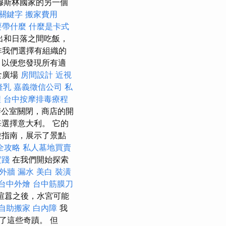
穆斯林國家的另一個
關鍵字
搬家費用
要帶什麼
什麼是卡式
出和日落之間吃飯，
非我們選擇有組織的
，以便您發現所有適
食廣場
房間設計
近視
隆乳
嘉義徵信公司
私
程
台中按摩排毒療程
公室關閉，商店的開
選擇意大利。 它的
遊指南，展示了景點
全攻略
私人墓地買賣
實踐
在我們開始探索
外牆 漏水
美白
裝潢
台中外燴
台中筋膜刀
喧囂之後，水宮可能
自助搬家
白內障
我
了這些奇蹟。 但