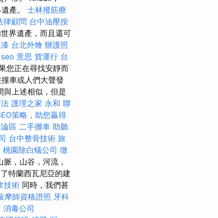
世界遺產。
士林撥筋療
法律顧問
台中油壓按
的世界遺產，而且還可
水漆
台北外燴
辦護照
seo 意思
貨運行
台
果您正在尋找安靜而
在撞車或人們大聲發
間與上述相似，但是
療法
護理之家 永和
聯
SEO策略，助您贏得
討論區
二手攤車
助聽
司
台中整骨技術
旅
潔
桃園除白蟻公司
徵
山脈，山谷，河流，
越了特蘭西瓦尼亞的建
拿技術
同時，我們甚
按摩師資格證照
牙科
商
消毒公司