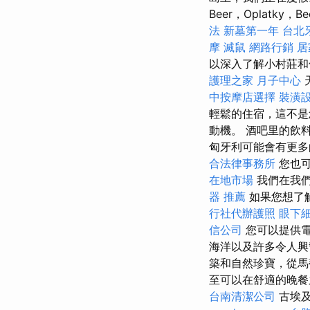
Beer，Oplatky
法
新墓第一年
台北
摩
滅鼠
網路行銷
居
以深入了解小村莊
護理之家
月子中心
中按摩店選擇
裝潢
輕鬆的住宿，這不是
動機。 酒吧里的飲
匈牙利可能會有更
合法律事務所
您也可以
在地市場
我們在我們
器 推薦
如果您想了
行社代辦護照
眼下
信公司
您可以提供電
海洋以及許多令人
築和自然珍寶，從馬
至可以在舒適的晚餐之
台南清潔公司
古埃及