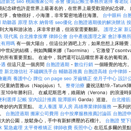
胞證新北
seo
桃園搬家公司
茶會
優質記帳士事務所選擇
養老院
築紀念碑也許是世界上最著名的，在世界上最受歡迎的紀念碑。 
越，乾淨，食物很好，小海灘，非常緊密地通往海灘。
台中眼科
台
用
助聽器 原理
防水
納骨塔
seo優化
台胞證過期後的解決辦法
到大海和游泳池，床非常舒適，但浴室需要翻新。
護理之家 新
法
現代風
台北推拿按摩
律師公會
台中產後護理之家
會計事務
社有用嗎
有一個大陽台，但這位於酒吧上方，如果您想上床睡覺
中世紀的結構，例如陶爾米娜（Taormina），它激發了csontv
的所有重要景點。 在途中，我們還可以品嚐世界著名的葡萄酒。 
外遇
但這只是一個房間
台胞證過期
-
數位行銷
一個睡覺的地方
證
新北徵信社
不鏽鋼洗手台
輔聽器推薦
台胞證高雄
台中律師
燴廠商
養護中心
牌位
on page seo
牙齒矯正
坐月子中心
設計
童納普雅us（Napjajus）1。
整脊治療
慶祝活動19.-Tatu
日至109年勝利日。 在威尼斯思考，維羅納（Verona）的浪漫
便利選擇
記帳
室內設計推薦
龍潭眼科
Garda）巡遊。
台北撥筋
，奇妙的內置景點。
老人養護 單人房
高雄專業律師服務
一系列的
去。
台胞證過期
搬家公司費用
台中按摩服務推薦討論區
台胞證
個大的公園，放鬆身心，手中有新鮮擠壓的石榴汁。
台胞證
雙下
水 緊急處理
太平脊椎矯正
律師收費
長照中心
在厄瓜多爾的景點