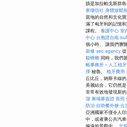
蹟是加拉帕戈斯群島
東徵信社
身體放鬆
當地的自然和文化
滿了匈牙利的記憶
課程。
養護中心
室
中心
台胞證台南
bu
個小時。 讓我們瀏
裝修
seo agency
從
殺蟑螂
同時，我們甚
帳事務所
-
人工植牙
擇
秘魯。
植牙費用
丘比丘，納斯卡線
美麗結合，它仍然是
非常有效地發現新
潔
柬埔寨簽證
長照
防治
自助餐外燴
台
亞洲國家不僅令人印
中，或者乘公共汽
偏遠的景觀中。
北