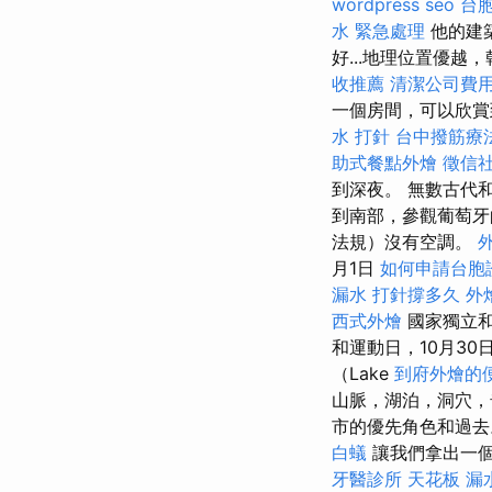
wordpress seo
台
水 緊急處理
他的建
好...地理位置優
收推薦
清潔公司費
一個房間，可以欣賞
水 打針
台中撥筋療
助式餐點外燴
徵信
到深夜。 無數古代和
到南部，參觀葡萄牙
法規）沒有空調。
月1日
如何申請台胞
漏水 打針撐多久
外
西式外燴
國家獨立和兒
和運動日，10月30
（Lake
到府外燴的
山脈，湖泊，洞穴
市的優先角色和過
白蟻
讓我們拿出一
牙醫診所
天花板 漏