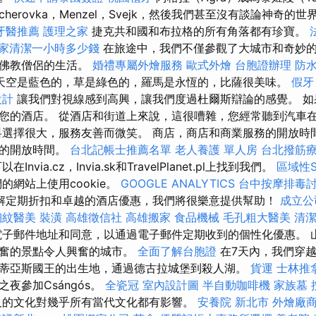
，Becherovka，Menzel，Svejk，然後我們甚至沒有談論神奇的
牙醫推薦
護理之家
捷克共和國和布拉格的所有角落都有珍寶。
家清潔一小時多少錢
在旅途中，我們不僅參觀了大城市和奇妙
和佛教僧侶的生活。
婚禮專屬外燴服務
歐式外燴
台胞證辦理
防
天空是藍色的，草是綠色的，羅馬是永恆的，比薩很美味。
假牙
設計
讓我們對視線感到高興，讓我們度過杜爾斯辯論的感覺。 如
您的酒店。 從酒店和街道上來說，這很嘈雜，您經常聽到汽車
料選擇很大，服務友善而微笑。 商店，商店和商業服務的開放時
多的開放時間。
台北記帳士推薦名單
老人養護 單人房
台北撥筋
在Invia.cz，Invia.sk和TravelPlanet.pl上找到我們。
區域性
的網站上使用cookie。
GOOGLE ANALYTICS
台中按摩排毒
解定期折扣和卓越的酒店優惠，我們將很樂意提供幫助！
成立公
細紋醫美
裝潢
高雄徵信社
高雄搬家
食品機械
毛孔粗大醫美
清
子郵件地址和同意，以通過電子郵件定期收到的個性化優惠。 
興奮的景點令人興奮的城市。
全面了解台胞證
在7天內，我們穿
蒂亞斯國王的出生地，通過德古拉城堡到殺人湖。
貨運
士林推
夜參加Csángós。
全瓷冠
室內設計圖
半自動咖啡機
家族墓
的文化對幾乎所有當代文化都有影響。
安養院 新北市
外燴廠