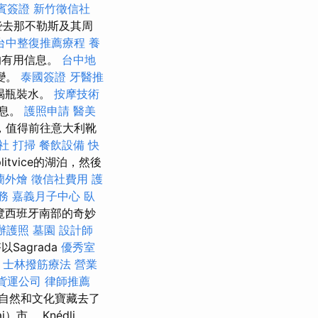
賓簽證
新竹徵信社
些去那不勒斯及其周
台中整復推薦療程
養
的有用信息。
台中地
變。
泰國簽證
牙醫推
喝瓶裝水。
按摩技術
信息。
護照申請
醫美
，值得前往意大利靴
社
打掃
餐飲設備
快
tvice的湖泊，然後
蘭外燴
徵信社費用
護
務
嘉義月子中心
臥
覽西班牙南部的奇妙
辦護照
墓園
設計師
Sagrada
優秀室
士林撥筋療法
營業
貨運公司
律師推薦
自然和文化寶藏去了
市。 Knédli，