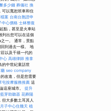
餐多少錢
葬儀社
換
，可以寬恕班車和住
家檔案
台南台胞證申
子中心價格
士林整復
想的起點，甚至是火車站
難列出您可以在這個
a之一。 通常，景點
回到過去一樣。 地
村莊以及千禧一代的
中心
高雄律師
推拿
島的中世紀童話世
客廳
seo company
多的改進，但是您需要
草屯按摩服務推薦
這
談論這座城市。
提升
藍芽助聽器
花葬陽
，但大多數土耳其人
月子中心住幾天
植