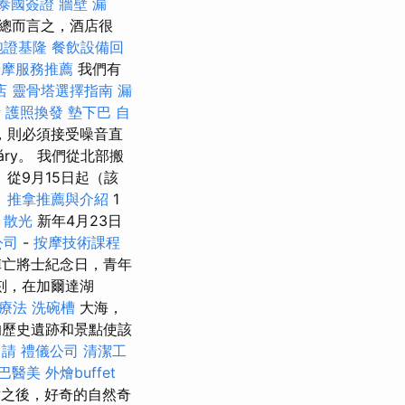
泰國簽證
牆壁 漏
總而言之，酒店很
胞證基隆
餐飲設備回
按摩服務推薦
我們有
店
靈骨塔選擇指南
漏
所
護照換發
墊下巴
自
，則必須接受噪音直
áry。 我們從北部搬
從9月15日起（該
。
推拿推薦與介紹
1
-
散光
新年4月23日
公司
-
按摩技術課程
rk陣亡將士紀念日，青年
時刻，在加爾達湖
療法
洗碗槽
大海，
歷史遺跡和景點使該
申請
禮儀公司
清潔工
巴醫美
外燴buffet
之後，好奇的自然奇