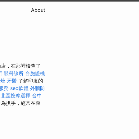
About
酒店，在那裡檢查了
所
眼科診所
台胞證桃
外燴
牙醫
了解印度的
服務
seo軟體
外牆防
。
北區按摩選擇
台中
作為扒手，經常在踏