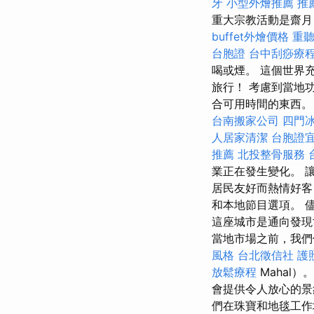
牙
小型外燴推薦
推
重大宗教活動是齋月
buffet外燴價格
重聽
台胞證
台中刮痧療
喝或煙。 這個世界
旅行！ 考慮到當地
合可用時間的東西。
台南搬家公司
四門
人居家清潔
台胞證
推薦
北投整骨服務
業正在發生變化。 
居民友好而熱情好客
和本地節目選項。 
這座城市是通向發現
當地市場之前，我們
風格
台北徵信社
護
放鬆療程
Mahal）
會提供令人放心的
們在珠寶和地毯工作