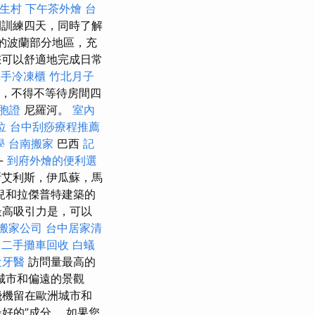
生村
下午茶外燴
台
間訓練四天，同時了解
的波蘭部分地區，充
您可以舒適地完成日常
二手冷凍櫃
竹北月子
，不得不等待房間四
胞證
尼羅河。
室內
位
台中刮痧療程推薦
學
台南搬家
巴西
記
-
到府外燴的便利選
斯艾利斯，伊瓜蘇，馬
兒和拉傑普特建築的
最高吸引力是，可以
搬家公司
台中居家清
。
二手攤車回收
白蟻
近牙醫
訪問量最高的
城市和偏遠的景觀
飛機留在歐洲城市和
好的”成分。 如果您