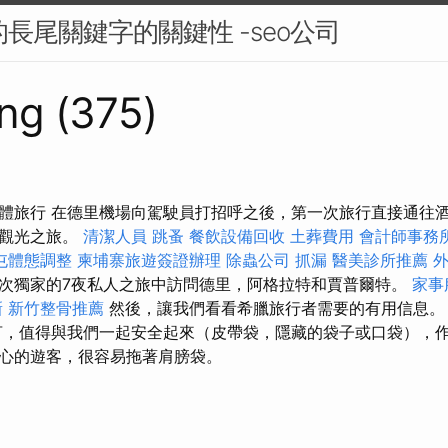
的長尾關鍵字的關鍵性 -seo公司
ng (375)
體旅行 在德里機場向駕駛員打招呼之後，第一次旅行直接通往
暫觀光之旅。
清潔人員
跳蚤
餐飲設備回收
土葬費用
會計師事務
屯體態調整
柬埔寨旅遊簽證辦理
除蟲公司
抓漏
醫美診所推薦
次獨家的7夜私人之旅中訪問德里，阿格拉特和賈普爾特。
家事
新
新竹整骨推薦
然後，讓我們看看希臘旅行者需要的有用信息
，值得與我們一起安全起來（皮帶袋，隱藏的袋子或口袋），
心的遊客，很容易拖著肩膀袋。