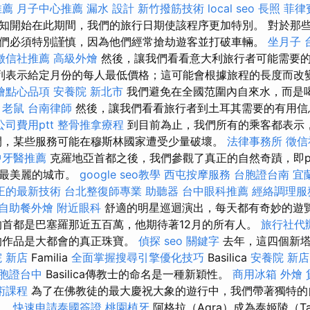
推薦
月子中心推薦
漏水
設計
新竹撥筋技術
local seo
長照
菲律
知開始在此期間，我們的旅行日期使該程序更加特別。 對於那
們必須特別謹慎，因為他們經常搶劫遊客並打破車輛。
坐月子
徵信社推薦
高級外燴
然後，讓我們看看意大利旅行者可能需要
列表示給定月份的每人最低價格；這可能會根據旅程的長度而改
燴點心品項
安養院 新北市
我們避免在全國范圍內自來水，而是
老鼠
台南律師
然後，讓我們看看旅行者到土耳其需要的有用
司費用ptt
整骨推拿療程
到目前為止，我們所有的乘客都表示
間，某些服務可能在穆斯林國家遭受少量破壞。
法律事務所
徵信
中牙醫推薦
克羅地亞首都之後，我們參觀了真正的自然奇蹟，即pli
島最美麗的城市。
google seo教學
西屯按摩服務
台胞證台南
宜
正的最新技術
台北整復師專業
助聽器
台中眼科推薦
經絡調理服
自助餐外燴
附近眼科
舒適的明星巡迴演出，每天都有奇妙的遊
的首都是巴塞羅那近五百萬，他期待著12月的所有人。
旅行社代
的作品是大都會的真正珠寶。
偵探
seo 關鍵字
去年，這四個新塔以
 新店
Familia
全面掌握搜尋引擎優化技巧
Basilica
安養院 新店
胞證台中
Basilica傳教士的命名是一種新穎性。
商用冰箱
外燴
術課程
為了在佛教徒的最大慶祝大象的遊行中，我們帶著獨特的
假。
快速申請泰國簽證
桃園植牙
阿格拉（Agra）成為泰姬陵（Taj）