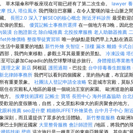
。 草木陽傘和甲板座現在可能已經有了第二次生命。
lawyer
養
按摩
找人
塔位風水
我們飛往巴塞爾，在令人驚嘆的瑞士山脈之
寶藏。
長照2.0
深入了解SEO的核心概念
附近牙科診所
最受歡迎
和宏偉的景點。
優質記帳士事務所選擇
在一個地方有3晚，因此
內裝潢
台胞證新北
除白蟻推薦
北投按摩服務
老人助聽器推薦
ffet外燴價格
整復學徒實習班
唯一的缺點是我們早上九點在酒店
覽生活中最重要的地點
新竹外燴
失智症
-
頂樓 漏水
離婚
卡式台
西部，我們向東移動，參觀土耳其最重要的景點。
冷凍設備
塔
至可以參加Capadic的熱空球擊球徒步旅行。
身體撥筋專業教
護理之家 新店
阿根廷
護照過期
- 巴拉圭
台中排毒養生館服務
新北律師事務所
我們可以看到四個國家，里約熱內盧，布宜諾
的所有重要景象。
社團法人登記申請全攻略
它是城市宮殿，莫臥
居住在宮殿私人地區的最後一個統治王室的家園。 歐洲巡遊的
的地方。
按摩技術課程
記帳士
寶塔
長照中心
海外抓姦協助
台北
受歡迎的度假勝地，自然，文化景點和偉大的廚房聚會的地方
北眼科推薦
seo是什麼
精緻BUFFET外燴菜色
台中月子中心
附
象深刻，而且還提供了眾多的生活體驗。
新竹整復服務
在歐洲
車乘巴士到附近國家
大里整骨服務
會計師證照
/地區，將我們的
投撥筋技術
壁癌
這次旅行是一種真正的東南亞雞尾酒，其中有“最