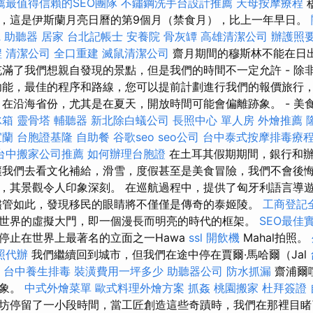
薦最值得信賴的SEO團隊
不鏽鋼洗手台設計推薦
天母按摩療程
，這是伊斯蘭月亮日曆的第9個月（禁食月），比上一年早日。
 助聽器
居家
台北記帳士
安養院
骨灰罈
高雄清潔公司
辦護照
程
清潔公司
全口重建
滅鼠清潔公司
齋月期間的穆斯林不能在日
充滿了我們想親自發現的景點，但是我們的時間不一定允許 - 除
功能，最佳的程序和路線，您可以提前計劃進行我們的報價旅行
 在沿海省份，尤其是在夏天，開放時間可能會偏離跡象。 - 美
冰箱
靈骨塔
輔聽器
新北除白蟻公司
長照中心 單人房
外燴推薦
宜蘭
台胞證基隆
自助餐
谷歌seo
seo公司
台中泰式按摩排毒療
台中搬家公司推薦
如何辦理台胞證
在土耳其假期期間，銀行和辦
讓我們去看文化補給，滑雪，度假甚至是美食冒險，我們不會後悔
，其景觀令人印象深刻。 在巡航過程中，提供了匈牙利語言導
儘管如此，發現移民的眼睛將不僅僅是傳奇的泰姬陵。
工商登記
世界的虛擬大門，即一個漫長而明亮的時代的框架。
SEO最佳
停止在世界上最著名的立面之一Hawa
ssl
開飲機
Mahal拍照。
照代辦
我們繼續回到城市，但我們在途中停在賈爾·馬哈爾（Jal
。
台中養生排毒
裝潢費用一坪多少
助聽器公司
防水抓漏
齋浦爾
景象。
中式外燴菜單
歐式料理外燴方案
抓姦
桃園搬家
杜拜簽證
坊停留了一小段時間，當工匠創造這些奇蹟時，我們在那裡目睹