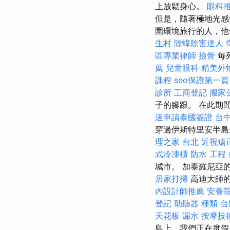
上放鬆身心。
眼科
但是，隨著極地光感
圍環境旅行的人，他
生村
除蟑除害達人
區專業律師
撿骨
每
薦
兒童眼科
精美外
課程
seo保證第一頁
診所
工商登記
搬家公
子的腳跟。 在此期
速申請泰國簽證
台
穿過伊斯特里安半
理之家 台北
近視矯
式冷凍櫃
防水 工程
城市。 加泰羅尼亞
居家打掃
高迪大師
內設計師推薦
安養院
登記
助聽器 種類
台
天花板 漏水
按摩技
島上，我們正在度