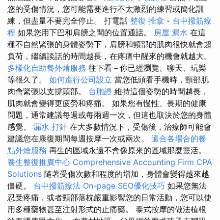
您的受傷情況，您可能需要進行不太激烈的練習或簡化訓
練，但盡量不要完全停止。 打電話
整復 推拿
-
台中撥筋療
程
如果您用下巴和肩膀之間的位置通話。
房屋 漏水
在這
種不自然緊張的身體姿勢下，肩膀和頸部的肌肉很快就會超
負荷，繼續談話的時間越長，在疼痛中醒來的機會就越大。
多樣化自助餐外燴服務
往下看－你已經瀏覽、聊天、玩樂
等很久了。
如何進行公司設立
當您低頭看手機時，頸部肌
肉會緊張以支撐頭部。
台胞證
維持這個姿勢的時間越長，
肌肉就會變得更疲勞和疼痛。 如果您有慢性、長期的健康
問題，通常建議每週或每兩週一次，但這也取決於您的身體
感覺。
漏水 打針
在大多數情況下，受傷後，治療師可能會
建議您在康復期間每週按摩一次或兩次。
適合各場合的餐
點外燴服務
再生的區域永遠不會像原來的區域那麼靈活。
養生整復推廣中心
Comprehensive Accounting Firm CPA
Solutions
隨著受傷次數和程度的增加，身體會變得越來越
僵硬。
台中撥筋療法
On-page SEO優化技巧
如果您無法
忍受疼痛，或者頸部落枕嚴重影響您的日常活動，您可以使
用多種藥物甚至注射形式的止痛藥。 泰式按摩的做法植根