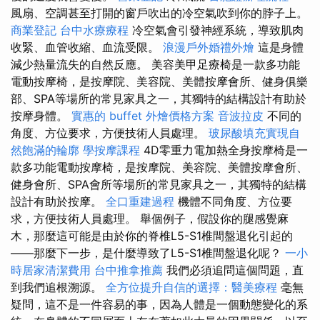
風扇、空調甚至打開的窗戶吹出的冷空氣吹到你的脖子上。
商業登記
台中水療療程
冷空氣會引發神經系統，導致肌肉
收緊、血管收縮、血流受限。
浪漫戶外婚禮外燴
這是身體
減少熱量流失的自然反應。 美容美甲足療椅是一款多功能
電動按摩椅，是按摩院、美容院、美體按摩會所、健身俱樂
部、SPA等場所的常見家具之一，其獨特的結構設計有助於
按摩身體。
實惠的 buffet 外燴價格方案
音波拉皮
不同的
角度、方位要求，方便技術人員處理。
玻尿酸填充實現自
然飽滿的輪廓
學按摩課程
4D零重力電加熱全身按摩椅是一
款多功能電動按摩椅，是按摩院、美容院、美體按摩會所、
健身會所、SPA會所等場所的常見家具之一，其獨特的結構
設計有助於按摩。
全口重建過程
機體不同角度、方位要
求，方便技術人員處理。 舉個例子，假設你的腿感覺麻
木，那麼這可能是由於你的脊椎L5-S1椎間盤退化引起的
——那麼下一步，是什麼導致了L5-S1椎間盤退化呢？
一小
時居家清潔費用
台中推拿推薦
我們必須追問這個問題，直
到我們追根溯源。
全方位提升自信的選擇：醫美療程
毫無
疑問，這不是一件容易的事，因為人體是一個動態變化的系