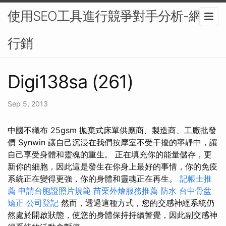
使用SEO工具進行競爭對手分析-網路
行銷
Digi138sa (261)
Sep 5, 2013
中國不織布 25gsm 拋棄式床單供應商、製造商、工廠批發
價 Synwin 讓自己沉浸在我們按摩室不受干擾的寧靜中，讓
自己享受身體和靈魂的重生。 正在填充你的能量儲存，更
新你的細胞，因此這是發生在你身上最好的事情，你的免疫
系統正在變得更強，你的身體和靈魂正在再生。
記帳士推
薦
申請台胞證照片規範
苗栗外燴服務推薦
防水
台中骨盆
矯正
公司登記
然而，透過這種方式，您的交感神經系統仍
然處於開啟狀態，使您的身體保持持續警覺，因此副交感神