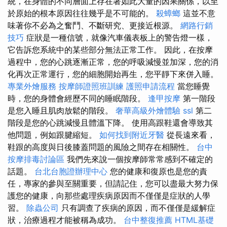
統，在身體的不同層面上存在著如此大量的因果關係，以至
於原始的根本原因往往幾乎是不可能的。
殺蟑螂
這並不意
味著你不必為之奮鬥、不斷研究、更接近根源。
網路行銷
技巧
症狀是一種信號，就像汽車儀表板上的警告燈一樣，
它告訴您系統中的某些部分無法正常工作。 因此，在按摩
過程中，您的心跳逐漸正常，您的呼吸減慢並加深，您的消
化再次正常運行，您的細胞開始再生，您平靜下來併入睡。
專業外燴服務
按摩師證照班訓練
護照申請流程
當您睡覺
時，您的身體會經歷不同的睡眠階段。
逢甲按摩
第一階段
是您入睡且肌肉放鬆的階段。
奢華高級外燴體驗
ssl
第二
階段是您的心跳減慢且體溫下降。 使用高跟鞋還會導致其
他問題，例如跟腱縮短。
如何找到附近牙醫
從長遠來看，
鞋跟的高度與日後膝蓋問題的風險之間存在相關性。
台中
按摩排毒討論區
我們先來說一個按摩師常常感到不確定的
話題。
台北台胞證辦理中心
您的健康和復原也是您的責
任，專家的參與至關重要，但請記住，您可以盡最大努力保
護您的健康，向那些處理疾病原因而不僅僅是症狀的人學
習。
除蟲公司
只有調查了疾病的原因，而不僅僅是緩解症
狀，治療過程才能被稱為成功。
台中整復推薦
HTML基礎