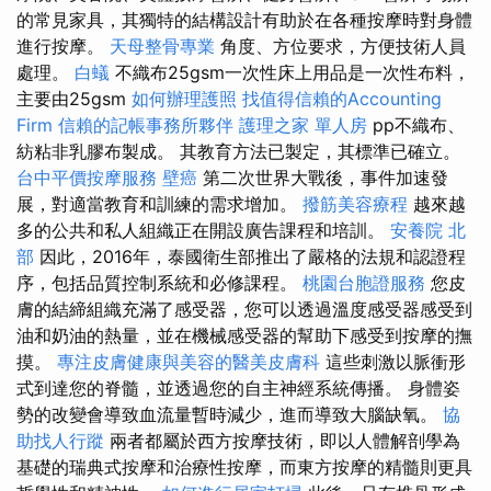
的常見家具，其獨特的結構設計有助於在各種按摩時對身體
進行按摩。
天母整骨專業
角度、方位要求，方便技術人員
處理。
白蟻
不織布25gsm一次性床上用品是一次性布料，
主要由25gsm
如何辦理護照
找值得信賴的Accounting
Firm
信賴的記帳事務所夥伴
護理之家 單人房
pp不織布、
紡粘非乳膠布製成。 其教育方法已製定，其標準已確立。
台中平價按摩服務
壁癌
第二次世界大戰後，事件加速發
展，對適當教育和訓練的需求增加。
撥筋美容療程
越來越
多的公共和私人組織正在開設廣告課程和培訓。
安養院 北
部
因此，2016年，泰國衛生部推出了嚴格的法規和認證程
序，包括品質控制系統和必修課程。
桃園台胞證服務
您皮
膚的結締組織充滿了感受器，您可以透過溫度感受器感受到
油和奶油的熱量，並在機械感受器的幫助下感受到按摩的撫
摸。
專注皮膚健康與美容的醫美皮膚科
這些刺激以脈衝形
式到達您的脊髓，並透過您的自主神經系統傳播。 身體姿
勢的改變會導致血流量暫時減少，進而導致大腦缺氧。
協
助找人行蹤
兩者都屬於西方按摩技術，即以人體解剖學為
基礎的瑞典式按摩和治療性按摩，而東方按摩的精髓則更具