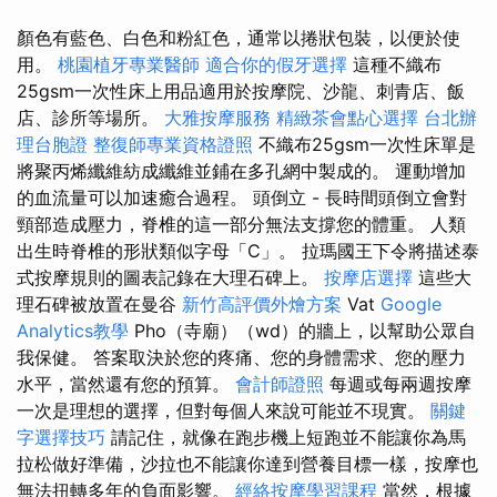
顏色有藍色、白色和粉紅色，通常以捲狀包裝，以便於使
用。
桃園植牙專業醫師
適合你的假牙選擇
這種不織布
25gsm一次性床上用品適用於按摩院、沙龍、刺青店、飯
店、診所等場所。
大雅按摩服務
精緻茶會點心選擇
台北辦
理台胞證
整復師專業資格證照
不織布25gsm一次性床單是
將聚丙烯纖維紡成纖維並鋪在多孔網中製成的。 運動增加
的血流量可以加速癒合過程。 頭倒立 - 長時間頭倒立會對
頸部造成壓力，脊椎的這一部分無法支撐您的體重。 人類
出生時脊椎的形狀類似字母「C」。 拉瑪國王下令將描述泰
式按摩規則的圖表記錄在大理石碑上。
按摩店選擇
這些大
理石碑被放置在曼谷
新竹高評價外燴方案
Vat
Google
Analytics教學
Pho（寺廟）（wd）的牆上，以幫助公眾自
我保健。 答案取決於您的疼痛、您的身體需求、您的壓力
水平，當然還有您的預算。
會計師證照
每週或每兩週按摩
一次是理想的選擇，但對每個人來說可能並不現實。
關鍵
字選擇技巧
請記住，就像在跑步機上短跑並不能讓你為馬
拉松做好準備，沙拉也不能讓你達到營養目標一樣，按摩也
無法扭轉多年的負面影響。
經絡按摩學習課程
當然，根據