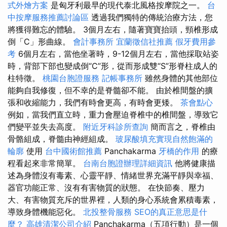
式外燴方案
是匈牙利最早的現代泰北風格按摩院之一。
台
中按摩服務推薦討論區
透過我們獨特的傳統治療方法，您
將獲得難忘的體驗。 3個月左右，隨著寶寶抬頭，頸椎形成
倒「C」形曲線。
會計事務所
宜蘭徵信社推薦
假牙費用參
考
6個月左右，當他坐著時，9-12個月左右，當他採取站姿
時，背部下部也變成倒“C”形，從而形成雙“S”形脊柱成人的
柱特徵。
桃園台胞證服務
記帳事務所
雖然身體的其他部位
能夠自我修復，但不幸的是脊髓卻不能。 由於椎間盤的擴
張和收縮能力，我們有時會更高，有時會更矮。
茶會點心
例如，當我們直立時，重力會壓迫脊椎中的椎間盤，導致它
們變平並失去高度。
附近牙科診所查詢
簡而言之，脊椎由
骨骼組成，脊髓由神經組成。
玻尿酸填充實現自然飽滿的
輪廓
使用
台中國術館推薦
Panchakarma
牙橋的作用
的療
程看起來非常簡單。
台南台胞證辦理詳細資訊
他將健康描
述為身體沒有毒素、心靈平靜、情緒世界充滿平靜與幸福、
器官功能正常、沒有有害物質的狀態。 在快節奏、壓力
大、有害物質充斥的世界裡，人類的身心系統會累積毒素，
導致身體機能惡化。
北投整骨服務
SEO的真正意思是什
麼？
高雄清潔公司介紹
Panchakarma（五項行動）是一個