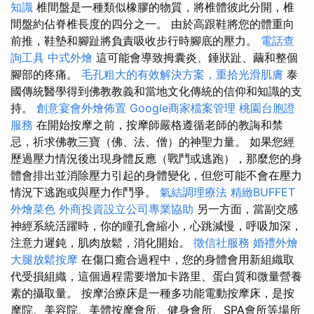
知識
椎間盤是一種類似橡膠的物質，將椎體彼此分開，椎
間盤約佔脊椎長度的四分之一。 由於高跟鞋將您的體重向
前推，鞋墊和腳趾將負責吸收步行時腳底的壓力。
電話查
詢工具
中式外燴
這可能會導致拇囊炎、錘狀趾、繭和整個
腳部的疼痛。
毛孔粗大的有效解決方案，重拾光滑肌膚
泰
國傳統醫學得到佛教教義和當地文化傳統的信仰和知識的支
持。
創意宴會外燴佈置
Google商家檔案管理
桃園台胞證
服務
在開始按摩之前，按摩師嚴格遵循老師的教誨和禁
忌，祈求佛教三寶（佛、法、僧）的神聖力量。 如果您經
歷過壓力情況後出現身體反應（戰鬥或逃跑），那麼您的身
體會排出並消除壓力引起的身體變化，但您可能不會在壓力
情況下逃跑或與壓力作鬥爭。
氣結調理療法
精緻BUFFET
外燴菜色
外商投資設立公司專業協助
另一方面，當副交感
神經系統活躍時，你的瞳孔會縮小，心跳減慢，呼吸加深，
注意力遲鈍，肌肉放鬆，消化開始。
徵信社服務
婚禮外燴
大腿放鬆按摩
在傷口癒合過程中，您的身體會用新組織取
代受損組織，這個過程需要增加卡路里、蛋白質和微量營養
素的攝取量。 按摩治療床是一種多功能電動按摩床，是按
摩院、美容院、美體按摩會所、健身會所、SPA會所等場所