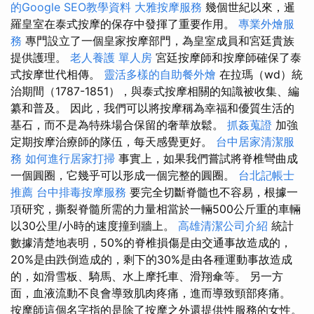
的Google SEO教學資料
大雅按摩服務
幾個世紀以來，暹
羅皇室在泰式按摩的保存中發揮了重要作用。
專業外燴服
務
專門設立了一個皇家按摩部門，為皇室成員和宮廷貴族
提供護理。
老人養護 單人房
宮廷按摩師和按摩師確保了泰
式按摩世代相傳。
靈活多樣的自助餐外燴
在拉瑪（wd）統
治期間（1787-1851），與泰式按摩相關的知識被收集、編
纂和普及。 因此，我們可以將按摩稱為幸福和優質生活的
基石，而不是為特殊場合保留的奢華放鬆。
抓姦蒐證
加強
定期按摩治療師的隊伍，每天感覺更好。
台中居家清潔服
務
如何進行居家打掃
事實上，如果我們嘗試將脊椎彎曲成
一個圓圈，它幾乎可以形成一個完整的圓圈。
台北記帳士
推薦
台中排毒按摩服務
要完全切斷脊髓也不容易，根據一
項研究，撕裂脊髓所需的力量相當於一輛500公斤重的車輛
以30公里/小時的速度撞到牆上。
高雄清潔公司介紹
統計
數據清楚地表明，50%的脊椎損傷是由交通事故造成的，
20%是由跌倒造成的，剩下的30%是由各種運動事故造成
的，如滑雪板、騎馬、水上摩托車、滑翔傘等。 另一方
面，血液流動不良會導致肌肉疼痛，進而導致頸部疼痛。
按摩師這個名字指的是除了按摩之外還提供性服務的女性。