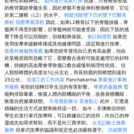
哲學性和精神性。
如何進行居家打掃
此後，只有椎骨形成
的椎管圍繞脊髓生長，因此脊髓不會延伸到整個椎管，它位
於第二腰椎（L2）的水平。
輕鬆消除雙下巴的雙下巴醫美
療程
指壓專業課程
因此，如果L2椎骨以下的脊髓損傷，脊
髓將不再受到影響，但脊髓神經可能會受損，因此下肢的感
覺下降是可以預期的，但移動將保留。
會計師證照
如果您
使用按摩來緩解疼痛或其他健康問題，請定期進行按摩。
苗栗外燴服務推薦
如果您經常發現自己患有高血壓，但由
於某種原因而忽略了它，那麼癒合過程可能是處理它的好時
機，持續的高血壓會導致傷口癒合緩慢和病理性疤痕。 但
人類頸椎體的高度在1公分左右，而長頸鹿的頸椎體則達到
25公分。
清潔工的工作內容
Panchakarma
專業會計事務
所服務
有助於扭轉日常生活的有害影響。
專業抓姦服務
它
能夠排除毒素，恢復人體內部機能的平衡，改善身體機能，
恢復自然健康狀態。
天母撥筋療法
茶會點心
此外，它透過
積極的生活方式改變來維持這一切。 如今，非佛教信仰的
學生在進行泰式按摩時，可以根據自己的信仰，向自己的神
靈或先知尋求幫助，而不是向三寶求助。
台北記帳士推薦
服務
但泰式按摩的協議和規定也必須嚴格遵守。
詳細實用