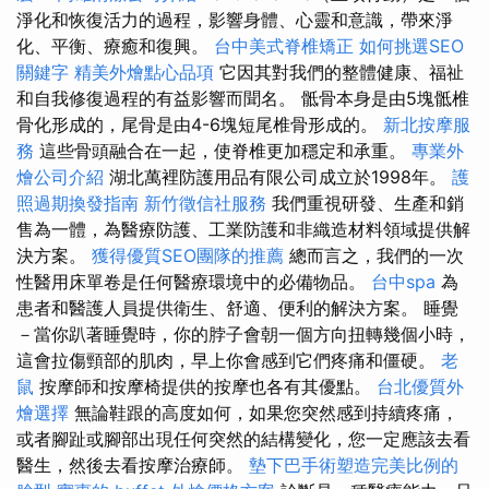
淨化和恢復活力的過程，影響身體、心靈和意識，帶來淨
化、平衡、療癒和復興。
台中美式脊椎矯正
如何挑選SEO
關鍵字
精美外燴點心品項
它因其對我們的整體健康、福祉
和自我修復過程的有益影響而聞名。 骶骨本身是由5塊骶椎
骨化形成的，尾骨是由4-6塊短尾椎骨形成的。
新北按摩服
務
這些骨頭融合在一起，使脊椎更加穩定和承重。
專業外
燴公司介紹
湖北萬裡防護用品有限公司成立於1998年。
護
照過期換發指南
新竹徵信社服務
我們重視研發、生產和銷
售為一體，為醫療防護、工業防護和非織造材料領域提供解
決方案。
獲得優質SEO團隊的推薦
總而言之，我們的一次
性醫用床單卷是任何醫療環境中的必備物品。
台中spa
為
患者和醫護人員提供衛生、舒適、便利的解決方案。 睡覺
－當你趴著睡覺時，你的脖子會朝一個方向扭轉幾個小時，
這會拉傷頸部的肌肉，早上你會感到它們疼痛和僵硬。
老
鼠
按摩師和按摩椅提供的按摩也各有其優點。
台北優質外
燴選擇
無論鞋跟的高度如何，如果您突然感到持續疼痛，
或者腳趾或腳部出現任何突然的結構變化，您一定應該去看
醫生，然後去看按摩治療師。
墊下巴手術塑造完美比例的