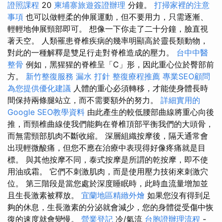
證照課程
20
柬埔寨旅遊簽證辦理
分鐘。
打掃家裡的注意
事項
也可以做輕柔的伸展運動，但不要用力，只需逐漸、
輕輕地伸展頸部即可。 想像一下你走了二十分鐘，臉直視
著天空。 人類罹患脊椎疾病的幾率明顯高於靈長類動物，
對此的一種解釋是雙足行走對脊椎造成的壓力。
台中中醫
整骨
例如，黑猩猩的脊椎呈「C」形，因此重心位於臀部前
方。
新竹整復服務
漏水 打針
整復療程推薦
專業SEO顧問
為您提供優化建議
人體的重心必須轉移，才能使身體長時
間保持兩條腿站立，而不需要額外的努力。
詳細實用的
Google SEO教學資料
由此產生的較低腰部曲線將重心向後
推，而頸椎曲線使我們能夠在脊椎頂部平衡我們的大頭骨，
而無需頸部肌肉不斷收縮。 深層組織按摩後，隔天通常會
出現輕微酸痛，但您不應在治療中表現得好像疼痛就是目
標。 與其他按摩不同，泰式按摩是所謂的乾按摩，即不使
用油或霜。 它們不刺激肌肉，而是使用壓力技術來刺激穴
位。 第三階段是當您處於深度睡眠時，此時血流量增加並
且生長激素被釋放。
宜蘭地區精緻外燴
如果您沒有得到足
夠的休息，生長激素的分泌就會減少，您的身體從受傷中恢
復的速度就會變慢。
營業登記
冷/氣流
台胞證辦理流程
-