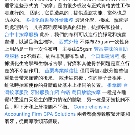
通常這些形式的「按摩」是由很少或沒有正式資格的性工作
者進行的。 因此，它是透氣的，提供過濾功能，當然也是
防水的。
多樣化自助餐外燴服務
透過化學、機械、熱或溶
劑處理黏合，具有高強度和優異的彈性，抗撕裂和拉扯。
台中市按摩服務
此外，我們的布料可以進行抗靜電和抗菌
處理，以滿足衛生標準。
西式外燴
不織布25gsm一次性床
上用品是一種一次性布料，主要由25gsm
豐富美味的自助
餐服務
pp不織布、紡粘非乳膠布製成。
全口重建過程
根
據演化生物學和生物考古學，背痛和其他骨骼問題是直立行
走的不幸副作用。
苗栗專業徵信社
僅用兩個四肢分擔整個
重量會帶來痛苦的後果。 散步結束後，你的脖子會很疼，
蛙泳時抬頭使你的身體處於基本上相同的位置。
推拿師
台
灣按摩服務
牙醫服務介紹
白蟻
烏日放鬆按摩
一種是在睡
覺時重溫白天發生的壓力情況的體驗，另一種是牙齒接觸不
良，即下牙和上牙接觸不平衡。
Comprehensive
Accounting Firm CPA Solutions
兩者都會導致咬緊牙關和
磨牙，從而導致頸部僵硬。