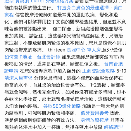
臉型
實惠的 buffet 外燴價格方案
診斷是一種醫療能力，只
能由有執照的醫生進行。
打造亮白膚色的最佳選擇：美白
療程
儘管按摩治療師知道最常見的運動疾病、變化和退
化，他們可以解釋用拉丁文寫的醫學檢查結果，但這並不意
味著他們被診斷出來。 傷口閉合，新組織慢慢增強並變得
更加柔韌。 請記住，這些藥物只能暫時緩解症狀，只能治
療症狀，不能放鬆肌肉緊張的根本原因，您只是感覺不到肌
肉緊張帶來的疼痛。 thirteen
長照中心 單人房
.意外/受傷
如何查IP地址
-
台北會計師
如果您曾經歷頸部突然向前/向
後移動的情況，通常是在車禍、頸部扭傷之後。
台南台胞
證申請
在您的按摩療程中加入額外的
工商登記全攻略
5-10
清潔人員需求
分鐘休息時間，這樣不僅您的血壓會保持在
適當的水平，而且您的治療也會更有效。 1-2週後，頸部疼
痛就會減輕，然後完全消失，如果你沒有那麼多時間，也不
喜歡吃化學物質，那麼就報名接受按摩治療，這樣我們就可
以消除你的疼痛。
谷歌SEO優化策略
瀉鹽是一種天然的肌
肉鬆弛劑，可減輕肌肉緊張和疼痛。
假牙費用參考
因此，
鹽是偶爾緩解頸部僵硬的有效方法。
身體放鬆按摩
只需在
溫熱的沐浴水中加入一杯鹽，然後在鹽水中放鬆
經絡調理