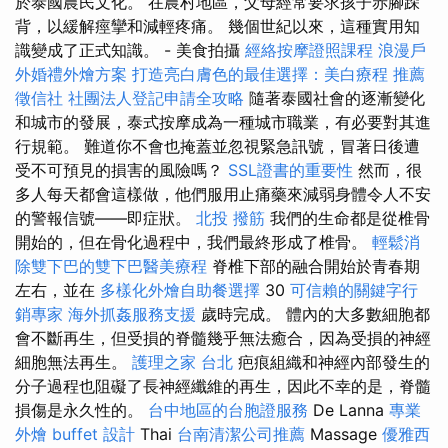
於泰國農民文化。 在農村地區，父母經常要求孩子赤腳跺
背，以緩解痙攣和減輕疼痛。 幾個世紀以來，這種實用知
識變成了正式知識。 - 美食拍攝
經絡按摩證照課程
浪漫戶
外婚禮外燴方案
打造亮白膚色的最佳選擇：美白療程
推薦
徵信社
社團法人登記申請全攻略
隨著泰國社會的逐漸變化
和城市的發展，泰式按摩成為一種城市職業，有必要對其進
行規範。 難道你不會也掩蓋並忽視緊急訊號，冒著日後遭
受不可預見的損害的風險嗎？
SSL證書的重要性
然而，很
多人每天都會這樣做，他們服用止痛藥來減弱身體令人不安
的警報信號——即症狀。
北投 撥筋
我們的生命都是從椎骨
開始的，但在骨化過程中，我們最終形成了椎骨。
輕鬆消
除雙下巴的雙下巴醫美療程
脊椎下部的融合開始於青春期
左右，並在
多樣化外燴自助餐選擇
30
可信賴的關鍵字行
銷專家
海外抓姦服務支援
歲時完成。 體內的大多數細胞都
會不斷再生，但受損的脊髓幾乎無法癒合，因為受損的神經
細胞無法再生。
護理之家 台北
疤痕組織和神經內部發生的
分子過程也阻礙了長神經纖維的再生，因此不幸的是，脊髓
損傷是永久性的。
台中地區的台胞證服務
De Lanna
專業
外燴 buffet 設計
Thai
台南清潔公司推薦
Massage
優雅西