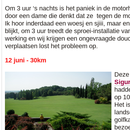
Om 3 uur ‘s nachts is het paniek in de moto
door een dame die denkt dat ze tegen de mo
Ik hoor inderdaad een woesj en sjiii, maar e
blijkt, om 3 uur treedt de sproei-installatie v
werking en wij krijgen een ongevraagde do
verplaatsen lost het probleem op.
12 juni - 30km
Deze
Sigur
hadde
op 10
Het i
lands
golfka
bezoe