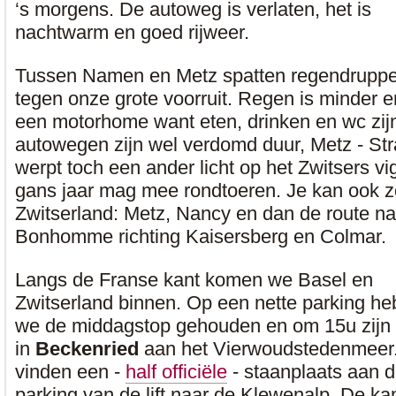
‘s morgens. De autoweg is verlaten, het is
nachtwarm en goed rijweer.
Tussen Namen en Metz spatten regendruppe
tegen onze grote voorruit. Regen is minder e
een motorhome want eten, drinken en wc zij
autowegen zijn wel verdomd duur, Metz - Str
werpt toch een ander licht op het Zwitsers v
gans jaar mag mee rondtoeren. Je kan ook 
Zwitserland: Metz, Nancy en dan
de route na
Bonhomme richting Kaisersberg en Colmar.
Langs de Franse kant komen we Basel en
Zwitserland binnen. Op een nette parking h
we de middagstop gehouden en om 15u zijn
in
Beckenried
aan het Vierwoudstedenmeer
vinden een -
half officiële
- staanplaats aan 
parking van de lift naar de Klewenalp. De k