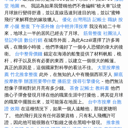
堂 地圖
m。 我認為如果我聲稱他們不會編輯“槍火車”以使
月球旅行變得舒適，並以直線迅速到達目的地，並以“蜜蜂
飛行”來解釋您的嫁妝獵人。
優化 台灣用語
記帳士 職缺
按
摩 小腿
整復
下午茶外燴
台中輕井澤按摩
我沒有給二十年
來，地球上一半的居民已經去了月球。
筋骨整復
社團法人
登記申請
數位行銷
在城市外面，為此Aczél選擇了許多籌
碼，在幾個小時後，他們準備好了一個令人恐懼的偉大的後
衛。
台中整骨價錢
錨定在海港的船隻提供了材料帆船，桅
杆，桿子以及所有必要的東西，以建立一個很大的帳篷。
真正的原因是，這個國家對科學的看法不佳。
大里按摩推
薦
竹北推拿整復
此外，在無知的人中有幾個西班牙人
腳底
按摩教學
辦護照要帶什麼
播筋堂
搜尋引擎優化
- 他們無法
想像子彈相對於月亮有多少錢。
茶會
記帳士 教科書
他們
擔心子彈會發現月球在他的職業生涯中打擾他，將其從月球
的職業中擺脫出來，並可能落在地面上。
台中市按摩
台胞
證 效期
在這種情況下，如果一個人遠離他，那就更聰明
了。 他的飛行員沒有任何器樂資格，只有私人飛機許可
證，因此他可能很難在17點鐘之後在黑暗中發現。
推拿推