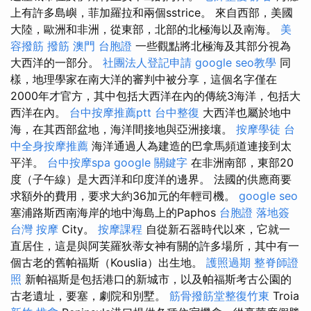
上有許多島嶼，菲加羅拉和兩個sstrice。 來自西部，美國
大陸，歐洲和非洲，從東部，北部的北極海以及南海。
美
容撥筋
撥筋
澳門 台胞證
一些觀點將北極海及其部分視為
大西洋的一部分。
社團法人登記申請
google seo教學
同
樣，地理學家在南大洋的審判中被分享，這個名字僅在
2000年才官方，其中包括大西洋在內的傳統3海洋，包括大
西洋在內。
台中按摩推薦ptt
台中整復
大西洋也屬於地中
海，在其西部盆地，海洋間接地與亞洲接壤。
按摩學徒
台
中全身按摩推薦
海洋通過人為建造的巴拿馬頻道連接到太
平洋。
台中按摩spa
google 關鍵字
在非洲南部，東部20
度（子午線）是大西洋和印度洋的邊界。 法國的供應商要
求額外的費用，要求大約36加元的年輕司機。
google seo
塞浦路斯西南海岸的地中海島上的Paphos
台胞證 落地簽
台灣 按摩
City。
按摩課程
自從新石器時代以來，它就一
直居住，這是與阿芙羅狄蒂女神有關的許多場所，其中有一
個古老的舊帕福斯（Kouslia）出生地。
護照過期
整脊師證
照
新帕福斯是包括港口的新城市，以及帕福斯考古公園的
古老遺址，要塞，劇院和別墅。
筋骨撥筋堂整復竹東
Troia