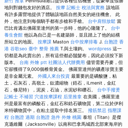
新竹 推拿
Peninsula港口提供各種住宿機會，從豪華度假勝
地到對錢包友好的酒店。
按摩
記帳士 稅法與實務
該地區
有許多露營地提供了體驗該地區自然美女的絕佳機會。 此
外，他注意到每個騎手都有步槍和手槍。
台中肩頸放鬆
當
巴比肯邁出佛羅里達州的第一步時，他的心隆隆了。
台中
養生會館
他以為自己是一名建築師，並且踏上了他的結構
所站立的地面。
按摩課
Maston
台中按摩排毒
J.
台胞證 香
港
谷歌seo
臺中 整骨 推薦
T.與土壤鉤。
wordpress
這一
切都是為此賣出的，所有這些都必鬚髮布，因此必須按下新
版本。
台南 外燴 ptt
社團法人代辦費用
儘管需要丹麥，但
它卻獲得了9,000個椎骨黃金。 佛羅里達州的礦產珍寶主要
是非金屬元素。
外國人來台投資
最重要的是磷酸鹽，粘
土，石灰石，高嶺土，鈦濃縮物（鋯石，iLmenit，金紅
石，修尼特），泥炭，石油，水泥砂和礫石。
台中手撥燙
記帳士 不補習
穴道按摩課程
后里推拿
在美國，佛羅里達
州是最富有的磷酸石，金紅石和鋯石礦物質，第二位於伊利
米特礦物質中，在粘土提取中排名第三。
撥筋禁忌
指壓課
程
台胞證 過期
台胞證 急件
外燴 桃園
泰坦（Titan）是傑
克遜維爾（Jacksonville）以南和巴拿馬城西北部東海岸的