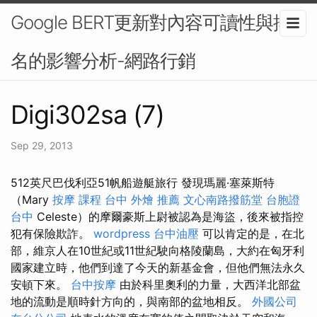
Google BERT更新對內容可讀性與排
名的影響分析-網路行銷
Digi302sa (7)
Sep 29, 2013
512英尺巴伐利亞51帆船遊艇旅行 發現瑪麗·塞萊斯特
（Mary
按摩 課程
台中 外燴 推薦
文心南路撥筋堂
台胞證
台中
Celeste）的摩爾豪斯上尉被認為是海盜，後來被指控
犯有保險欺詐。
wordpress
台中油壓
可以肯定的是，在北
部，維京人在10世紀或11世紀駛向格陵蘭島，大約在匈牙利
國家建立時，他們到達了今天的新基金會，但他們無法永久
安頓下來。
台中按摩
由於科里奧利的力量，大西洋北部盆
地的流動是順時針方向的，與南部的盆地相反。
外國公司