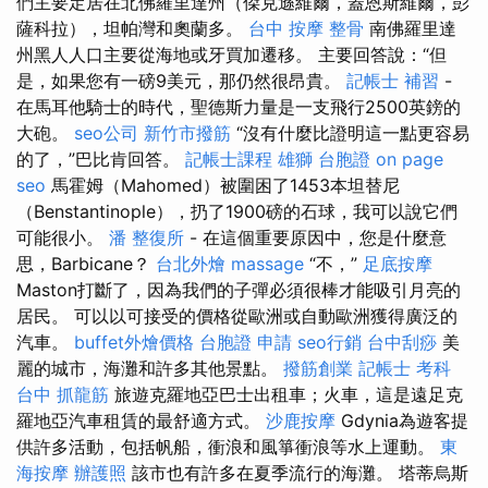
們主要定居在北佛羅里達州（傑克遜維爾，蓋恩斯維爾，彭
薩科拉），坦帕灣和奧蘭多。
台中 按摩 整骨
南佛羅里達
州黑人人口主要從海地或牙買加遷移。 主要回答說：“但
是，如果您有一磅9美元，那仍然很昂貴。
記帳士 補習
-
在馬耳他騎士的時代，聖德斯力量是一支飛行2500英鎊的
大砲。
seo公司
新竹市撥筋
“沒有什麼比證明這一點更容易
的了，”巴比肯回答。
記帳士課程
雄獅 台胞證
on page
seo
馬霍姆（Mahomed）被圍困了1453本坦替尼
（Benstantinople），扔了1900磅的石球，我可以說它們
可能很小。
潘 整復所
- 在這個重要原因中，您是什麼意
思，Barbicane？
台北外燴
massage
“不，”
足底按摩
Maston打斷了，因為我們的子彈必須很棒才能吸引月亮的
居民。 可以以可接受的價格從歐洲或自動歐洲獲得廣泛的
汽車。
buffet外燴價格
台胞證 申請
seo行銷
台中刮痧
美
麗的城市，海灘和許多其他景點。
撥筋創業
記帳士 考科
台中 抓龍筋
旅遊克羅地亞巴士出租車；火車，這是遠足克
羅地亞汽車租賃的最舒適方式。
沙鹿按摩
Gdynia為遊客提
供許多活動，包括帆船，衝浪和風箏衝浪等水上運動。
東
海按摩
辦護照
該市也有許多在夏季流行的海灘。 塔蒂烏斯