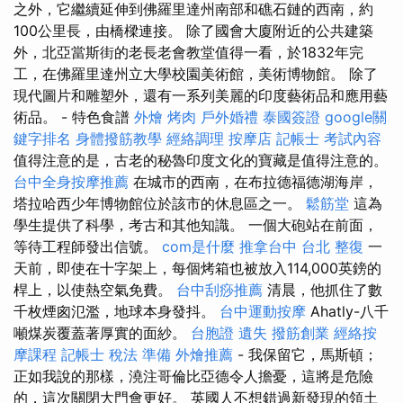
之外，它繼續延伸到佛羅里達州南部和礁石鏈的西南，約
100公里長，由橋樑連接。 除了國會大廈附近的公共建築
外，北亞當斯街的老長老會教堂值得一看，於1832年完
工，在佛羅里達州立大學校園美術館，美術博物館。 除了
現代圖片和雕塑外，還有一系列美麗的印度藝術品和應用藝
術品。 - 特色食譜
外燴 烤肉
戶外婚禮
泰國簽證
google關
鍵字排名
身體撥筋教學
經絡調理
按摩店
記帳士 考試內容
值得注意的是，古老的秘魯印度文化的寶藏是值得注意的。
台中全身按摩推薦
在城市的西南，在布拉德福德湖海岸，
塔拉哈西少年博物館位於該市的休息區之一。
鬆筋堂
這為
學生提供了科學，考古和其他知識。 一個大砲站在前面，
等待工程師發出信號。
com是什麼
推拿台中
台北 整復
一
天前，即使在十字架上，每個烤箱也被放入114,000英鎊的
桿上，以使熱空氣免費。
台中刮痧推薦
清晨，他抓住了數
千枚煙囪氾濫，地球本身發抖。
台中運動按摩
Ahatly-八千
噸煤炭覆蓋著厚實的面紗。
台胞證 遺失
撥筋創業
經絡按
摩課程
記帳士 稅法 準備
外燴推薦
- 我保留它，馬斯頓；
正如我說的那樣，澆注哥倫比亞德令人擔憂，這將是危險
的，這次關閉大門會更好。 英國人不想錯過新發現的領土