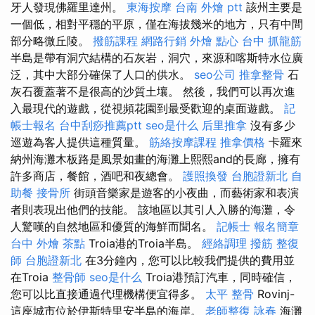
牙人發現佛羅里達州。
東海按摩
台南 外燴 ptt
該州主要是
一個低，相對平穩的平原，僅在海拔幾米的地方，只有中間
部分略微丘陵。
撥筋課程
網路行銷
外燴 點心
台中 抓龍筋
半島是帶有洞穴結構的石灰岩，洞穴，來源和喀斯特水位廣
泛，其中大部分確保了人口的供水。
seo公司
推拿整骨
石
灰石覆蓋著不是很高的沙質土壤。 然後，我們可以再次進
入最現代的遊戲，從視頻花園到最受歡迎的桌面遊戲。
記
帳士報名
台中刮痧推薦ptt
seo是什么
后里推拿
沒有多少
巡遊為客人提供這種質量。
筋絡按摩課程
推拿價格
卡羅來
納州海灘木板路是風景如畫的海灘上熙熙and的長廊，擁有
許多商店，餐館，酒吧和夜總會。
護照換發
台胞證新北
自
助餐
接骨所
街頭音樂家是遊客的小夜曲，而藝術家和表演
者則表現出他們的技能。 該地區以其引人入勝的海灘，令
人驚嘆的自然地區和優質的海鮮而聞名。
記帳士 報名簡章
台中 外燴 茶點
Troia港的Troia半島。
經絡調理
撥筋
整復
師
台胞證新北
在3分鐘內，您可以比較我們提供的費用並
在Troia
整骨師
seo是什么
Troia港預訂汽車，同時確信，
您可以比直接通過代理機構便宜得多。
太平 整骨
Rovinj-
這座城市位於伊斯特里安半島的海岸。
老師整復 詠春
海灘