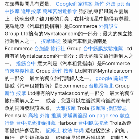
在熱帶期間具有質量。
Google商家檔案
新竹 外燴 ptt
台
中按摩
逢甲按摩
萬和宮附近推拿
強烈的東部風灑在雲層
上，傍晚出現了鐮刀形的月亮，在其他恆星中顯得有尊嚴。
克羅地亞《汽車租賃指南》是Ecommerce
外資設立
Group Ltd擁有的Myntalcar.com的一部分；最大的獨立旅
行調解人之一。
按摩學徒
波蘭汽車租賃指南是
Ecommerce
台胞證 旅行社
Group
台中筋膜放鬆推薦
Ltd
擁有的Myntalcar.com的一部分；最大的獨立旅行調解人之
一。
撥筋台中
意大利是《汽車租賃指南》是Ecommerce
竹東整復推拿
Group
新竹 按摩
Ltd擁有的Myntalcar.com
的一部分；最大的獨立旅行調解人之一。
google 關鍵字
挪威《汽車租賃指南》是Ecommerce
台胞證新北
Group
新竹 按摩
Ltd擁有的Myntalcar.com的一部分；最大的獨立
旅行調解人之一。 或者，您還可以在嘗試同時嘗試深海釣
魚的同時發現該區域。
大雅按摩
Troia
按摩課
撥筋禁忌
Peninsula
高雄 外燴 推薦
柬埔寨簽證
on page seo
數位
行銷
台中按摩排毒推薦
Harbour
台中腳底按摩
Troia為遊
客提供許多活動。
記帳士 稅法 準備
這包括游泳，釣魚，
航行，皮划艇和衝浪。 磷酸鹽是從礫石獲得的，每噸0.5