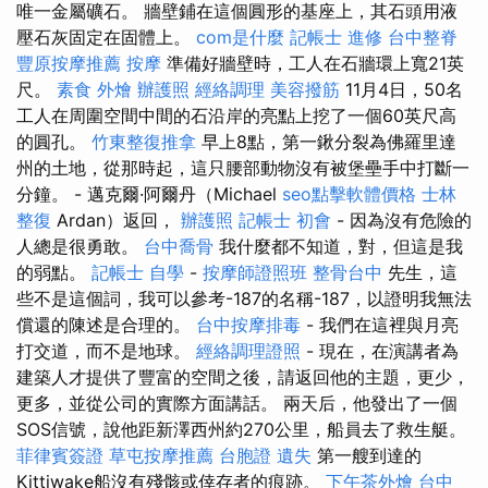
唯一金屬礦石。 牆壁鋪在這個圓形的基座上，其石頭用液
壓石灰固定在固體上。
com是什麼
記帳士 進修
台中整脊
豐原按摩推薦
按摩
準備好牆壁時，工人在石牆環上寬21英
尺。
素食 外燴
辦護照
經絡調理
美容撥筋
11月4日，50名
工人在周圍空間中間的石沿岸的亮點上挖了一個60英尺高
的圓孔。
竹東整復推拿
早上8點，第一鍬分裂為佛羅里達
州的土地，從那時起，這只腰部動物沒有被堡壘手中打斷一
分鐘。 - 邁克爾·阿爾丹（Michael
seo點擊軟體價格
士林
整復
Ardan）返回，
辦護照
記帳士 初會
- 因為沒有危險的
人總是很勇敢。
台中喬骨
我什麼都不知道，對，但這是我
的弱點。
記帳士 自學
-
按摩師證照班
整骨台中
先生，這
些不是這個詞，我可以參考-187的名稱-187，以證明我無法
償還的陳述是合理的。
台中按摩排毒
- 我們在這裡與月亮
打交道，而不是地球。
經絡調理證照
- 現在，在演講者為
建築人才提供了豐富的空間之後，請返回他的主題，更少，
更多，並從公司的實際方面講話。 兩天后，他發出了一個
SOS信號，說他距新澤西州約270公里，船員去了救生艇。
菲律賓簽證
草屯按摩推薦
台胞證 遺失
第一艘到達的
Kittiwake船沒有殘骸或倖存者的痕跡。
下午茶外燴
台中