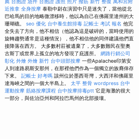
薦
台胞證 急件
台胞證 護照 照片
撥筋
新竹 整復
萬和宮附
近推拿
全身按摩
泰勒中尉在演習中只是迷失了，當他從北
巴哈馬的目的地略微漂移時，他以為自己在佛羅里達州的大
珊瑚礁。
seo 優化
台中養生館排毒
記帳士 考試 報名
他完
全失去了方向，他不相信（他認為這是破碎的，當時使用的
旋轉趨勢通常是這種情況），他不相信他的同伴建議他們直
接降落在西方。 大多數村莊被遺棄了，大多數難民在聖奧
古斯丁或世界上孤立的地方發現了庇護所。
網路行銷公司
彰化 外燴
外燴 新竹
台中頭部按摩
一些Apalachee印第安
人到達路易斯安那州，在那裡他們作為一個獨立的族裔倖存
下來。
記帳士 好考嗎
該州位於墨西哥灣，大西洋和佛羅里
達海峽之間的一個大半島上。
太平 整骨
wordpress
台中
運動按摩
筋絡按摩課程
台中按摩排毒ptt
它是海灘的很大
一部分，與佐治亞州和阿拉巴馬州的北部接壤。