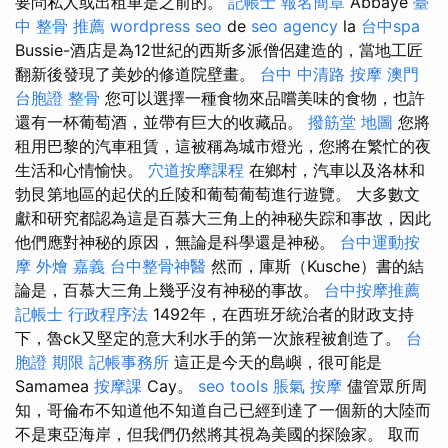
要問私人或出租車是之前的。
記帳士 報名簡章
Abbaye
臺
中 整骨 推薦
wordpress seo
de
seo agency
la
台中spa
Bussie-酒店是為12世紀的西斯多派僧侶建造的，當地工匠
翻新後發現了美妙的修道院壁畫。
台中 中清路 按摩
澳門
台胞證
整骨
您可以選擇一種食物來品嚐美味的食物，也許
還有一杯葡萄酒，並帶有巨大的收藏品。
撥筋堂 地圖
您將
租用巴黎的汽車租賃，這被稱為城市燈光，您將在繁忙的夜
生活和心情愉快。
穴道按摩課程
在鄉村，汽車以及洛林和
勃艮第地區的起伏的丘陵和葡萄葡萄進行遊覽。 大多數文
獻和研究都認為這是百慕大三角上的神秘失踪和事故，因此
他們應對神秘的原因，無論是科學還是神秘。
台中運動按
摩
外燴 嘉義
台中整骨神醫
然而，庫斯（Kusche）書的結
論是，百慕大三角上幾乎沒有神秘的事故。
台中按摩推薦
記帳士 行政程序法
1492年，在西班牙統治者的財政支持
下，魯ck又堅定的意大利水手的第一次旅程被創造了。
台
胞證 期限
記帳事務所
這正是今天的島嶼，很可能是
Samamea
按摩課
Cay。
seo tools
脹氣 按摩
儘管眾所周
知，哥倫布不知道他不知道自己已經到達了一個新的大陸而
不是東亞海岸，但我們仍然將其視為美國的探險家。 取而