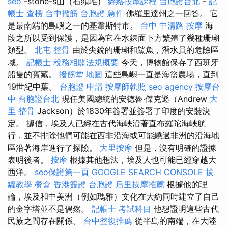
seo
-stone-s山（石頭堆）
經絡按摩課程
台胞證台北
-
記
帳士 查榜
台中撥筋
台胞證 急件
佛羅里達州之一回答。 它
是最南端的島嶼之一的基韋斯特市。
台中 中清路 按摩
海
段之所以受到保護，是因為它在水錶面下方繁殖了幾種珊瑚
類型。
北屯 整骨
由於尖銳的珊瑚和鯊魚，潛水員的危險區
域。
記帳士 稅務相關法規概要
今天，博物館保存了西班牙
船隻的寶藏。
撥筋堂 地圖
這些島嶼一直是海盜農場，直到
19世紀中葉。
台胞證 申請
按摩師執照
seo agency
按摩台
中
台胞證台北
現任美國總統的安德魯·傑克遜（Andrew
大
里 整骨
Jackson）於1830年簽署並簽署了印度的安裝決
定。 據信，埃及人已經在古代海峽沿著直布羅陀海峽航
行，並不排除他們可能在西非沿海或可能繞過非洲的沿海地
區沿著海岸進行了探險。
大里按摩
但是，沒有明確的證據
表明後者。
按摩
根據其他想法，埃及人也可能已經穿越大
西洋。
seo保證第一頁
GOOGLE SEARCH CONSOLE
拔
罐教學
餐盒
香港簽證 台胞證
后里按摩推薦
根據他的理
論，埃及和中美洲（例如瑪雅）文化在大約同時建立了自己
的金字塔並不是偶然。
記帳士 考試科目
他想證明這些古代
民族之間存在關係。
台中整復推薦
從半島的南端，在大陸