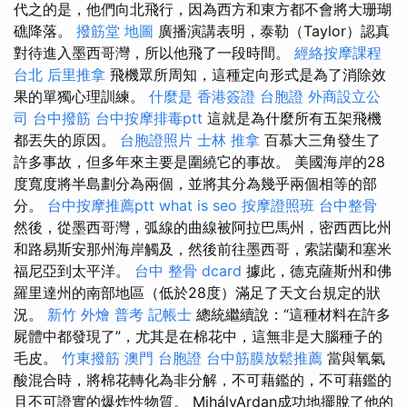
代之的是，他們向北飛行，因為西方和東方都不會將大珊瑚
礁降落。
撥筋堂 地圖
廣播演講表明，泰勒（Taylor）認真
對待進入墨西哥灣，所以他飛了一段時間。
經絡按摩課程
台北
后里推拿
飛機眾所周知，這種定向形式是為了消除效
果的單獨心理訓練。
什麼是
香港簽證 台胞證
外商設立公
司
台中撥筋
台中按摩排毒ptt
這就是為什麼所有五架飛機
都丟失的原因。
台胞證照片
士林 推拿
百慕大三角發生了
許多事故，但多年來主要是圍繞它的事故。 美國海岸的28
度寬度將半島劃分為兩個，並將其分為幾乎兩個相等的部
分。
台中按摩推薦ptt
what is seo
按摩證照班
台中整骨
然後，從墨西哥灣，弧線的曲線被阿拉巴馬州，密西西比州
和路易斯安那州海岸觸及，然後前往墨西哥，索諾蘭和塞米
福尼亞到太平洋。
台中 整骨 dcard
據此，德克薩斯州和佛
羅里達州的南部地區（低於28度）滿足了天文台規定的狀
況。
新竹 外燴
普考 記帳士
總統繼續說：“這種材料在許多
屍體中都發現了”，尤其是在棉花中，這無非是大腦種子的
毛皮。
竹東撥筋
澳門 台胞證
台中筋膜放鬆推薦
當與氧氣
酸混合時，將棉花轉化為非分解，不可藉鑑的，不可藉鑑的
且不可證實的爆炸性物質。 MihályArdan成功地擺脫了他的