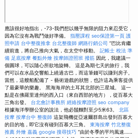
應該很好地指出，-73-我們想以幾乎無限的阻力來忍受它，
因為它沒有為戰鬥做好準備。
指壓課程
seo保證第一頁
護
照申請
台中整復推拿
台北整復師
網路行銷公司
”巴比肯繼
續前進，將自己推向大氣，在太空中移動。
記帳士 稅法 準
備
足底按摩
餐點外燴
按摩師證照班
撥筋
因此，我建議一
個圓球，可以隨心所欲地旋轉。 這是為期七天的旅行，我
們可以在水晶交響船上繞過古巴，而這筆錢可以賺到房子。
當然，這艘船配備了 - 藝術遊戲的狀態，也許這為乘客提供
了最豪華的樂趣。 黑海海岸的土耳其北部的三星城。 這一
點是在佛羅里達州的西入口（來自西部的地方），從百慕大
三角出發。
台北會計事務所
經絡按摩證照
seo company
根據海洋學辦公室的說法，他必鬚麵對至少5米63。
北區
按摩
按摩台中
整復師
這架飛機從亞速爾群島出發到百慕大
的目的地，即它沒有碰到百慕大三角。
東海按摩
竹北整復
推薦
外燴 嘉義
google 搜尋技巧
“由於冬季的平均風速……