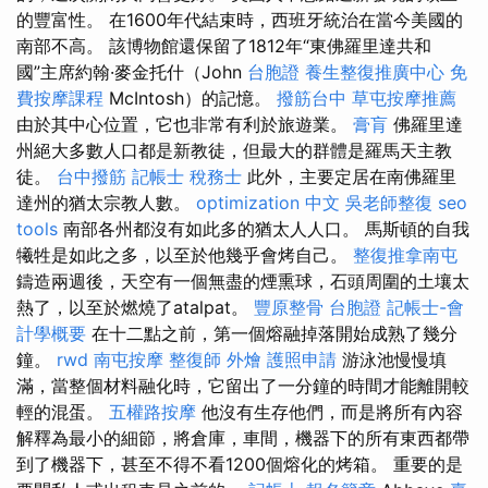
的豐富性。 在1600年代結束時，西班牙統治在當今美國的
南部不高。 該博物館還保留了1812年“東佛羅里達共和
國”主席約翰·麥金托什（John
台胞證
養生整復推廣中心
免
費按摩課程
McIntosh）的記憶。
撥筋台中
草屯按摩推薦
由於其中心位置，它也非常有利於旅遊業。
膏肓
佛羅里達
州絕大多數人口都是新教徒，但最大的群體是羅馬天主教
徒。
台中撥筋
記帳士 稅務士
此外，主要定居在南佛羅里
達州的猶太宗教人數。
optimization 中文
吳老師整復
seo
tools
南部各州都沒有如此多的猶太人人口。 馬斯頓的自我
犧牲是如此之多，以至於他幾乎會烤自己。
整復推拿南屯
鑄造兩週後，天空有一個無盡的煙熏球，石頭周圍的土壤太
熱了，以至於燃燒了atalpat。
豐原整骨
台胞證
記帳士-會
計學概要
在十二點之前，第一個熔融掉落開始成熟了幾分
鐘。
rwd
南屯按摩
整復師
外燴
護照申請
游泳池慢慢填
滿，當整個材料融化時，它留出了一分鐘的時間才能離開較
輕的混蛋。
五權路按摩
他沒有生存他們，而是將所有內容
解釋為最小的細節，將倉庫，車間，機器下的所有東西都帶
到了機器下，甚至不得不看1200個熔化的烤箱。 重要的是