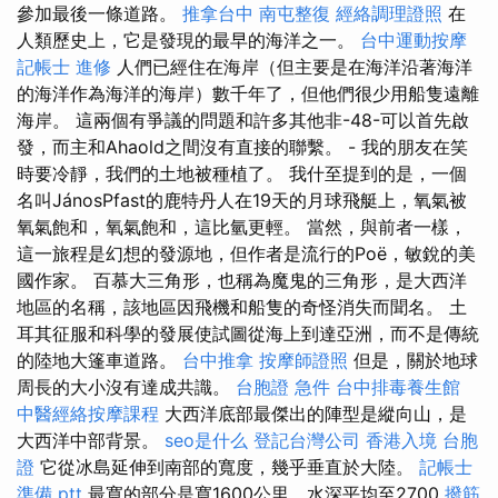
參加最後一條道路。
推拿台中
南屯整復
經絡調理證照
在
人類歷史上，它是發現的最早的海洋之一。
台中運動按摩
記帳士 進修
人們已經住在海岸（但主要是在海洋沿著海洋
的海洋作為海洋的海岸）數千年了，但他們很少用船隻遠離
海岸。 這兩個有爭議的問題和許多其他非-48-可以首先啟
發，而主和Ahaold之間沒有直接的聯繫。 - 我的朋友在笑
時要冷靜，我們的土地被種植了。 我什至提到的是，一個
名叫JánosPfast的鹿特丹人在19天的月球飛艇上，氧氣被
氧氣飽和，氧氣飽和，這比氫更輕。 當然，與前者一樣，
這一旅程是幻想的發源地，但作者是流行的Poë，敏銳的美
國作家。 百慕大三角形，也稱為魔鬼的三角形，是大西洋
地區的名稱，該地區因飛機和船隻的奇怪消失而聞名。 土
耳其征服和科學的發展使試圖從海上到達亞洲，而不是傳統
的陸地大篷車道路。
台中推拿
按摩師證照
但是，關於地球
周長的大小沒有達成共識。
台胞證 急件
台中排毒養生館
中醫經絡按摩課程
大西洋底部最傑出的陣型是縱向山，是
大西洋中部背景。
seo是什么
登記台灣公司
香港入境 台胞
證
它從冰島延伸到南部的寬度，幾乎垂直於大陸。
記帳士
準備 ptt
最寬的部分是寬1600公里，水深平均至2700
撥筋