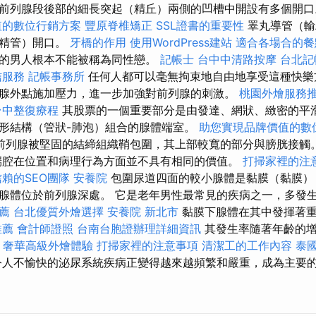
前列腺段後部的細長突起（精丘）兩側的凹槽中開設有多個開
值的數位行銷方案
豐原脊椎矯正
SSL證書的重要性
睪丸導管（輸
射精管）開口。
牙橋的作用
使用WordPress建站
適合各場合的餐
的男人根本不能被稱為同性戀。
記帳士
台中中清路按摩
台北記
信服務
記帳事務所
任何人都可以毫無拘束地自由地享受這種快樂
腺外點施加壓力，進一步加強對前列腺的刺激。
桃園外燴服務
台中整復療程
其股票的一個重要部分是由發達、網狀、緻密的平
形結構（管狀-肺泡）組合的腺體端室。
助您實現品牌價值的數
前列腺被堅固的結締組織鞘包圍，其上部較寬的部分與膀胱接觸
腔在位置和病理行為方面並不具有相同的價值。
打掃家裡的注
賴的SEO團隊
安養院
包圍尿道四面的較小腺體是黏膜（黏膜）
腺體位於前列腺深處。 它是老年男性最常見的疾病之一，多發生
推薦
台北優質外燴選擇
安養院 新北市
黏膜下腺體在其中發揮著重
推薦
會計師證照
台南台胞證辦理詳細資訊
其發生率隨著年齡的增
。
奢華高級外燴體驗
打掃家裡的注意事項
清潔工的工作內容
泰
令人不愉快的泌尿系統疾病正變得越來越頻繁和嚴重，成為主要