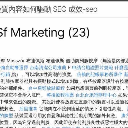
內容如何驅動 SEO 成效-seo
 Sf Marketing (23)
按摩 Masszőr 布達佩斯 布達佩斯 借助前列腺按摩（無論是內
外燴自助餐選擇
台南清潔公司推薦
P
申請台胞證照片規範
什麼
路行銷
點），可以增加性高潮的強度。
信賴的記帳事務所夥伴
列腺按摩器都具有振動模式以增加刺激，有些按摩器設計有按
）的外部組件。
台中肩頸放鬆療程
如果您想購買前列腺按摩器，
以確保它不會滑入肛門。
整復療程推薦
台北台胞證辦理中心
如果
中帶來強烈的感覺。 其設計使得放置在直腸中的裝置可以透過拉
機械刺激。
后里推拿
它能夠在不接觸陰莖的情況下引發性高潮。
的臉型
該裝置還可用於自慰和其他性活動期間的額外刺激。
唐
位置，因為它穿過前列腺，因此即使在前列腺良性或惡性腫大的