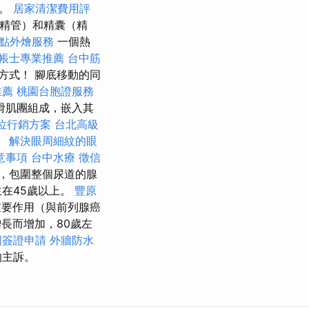
口。
居家清潔費用評
精管）和精囊（精
點外燴服務
一個熱
帳士專業推薦
台中筋
方式！ 腳底移動的同
推薦
桃園台胞證服務
滑肌團組成，嵌入其
位行銷方案
台北高級
。
解決眼周細紋的眼
意事項
台中水療
徵信
，包圍整個尿道的腺
在45歲以上。
豐原
要作用（與前列腺癌
長而增加，80歲左
國簽證申請
外牆防水
的主訴。