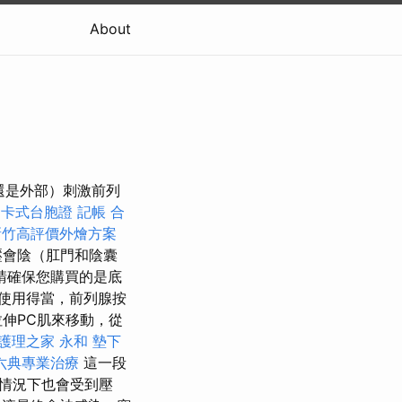
About
部還是外部）刺激前列
是卡式台胞證
記帳
合
新竹高評價外燴方案
壓會陰（肛門和陰囊
請確保您購買的是底
使用得當，前列腺按
伸PC肌來移動，從
護理之家 永和
墊下
六典專業治療
這一段
情況下也會受到壓