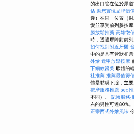
的出口管在位於尿道
估
助您實現品牌價
囊）在同一位置（
愛並享受前列腺按摩
膜放鬆推薦
高雄徵
時，透過屏障對前列
如何找到附近牙醫
中的是具有管狀和圓
外燴
逢甲放鬆按摩
下細紋醫美
腺體的端
社推薦
推薦最值得信
體是黏膜下腺，主要
按摩服務推薦
seo
不同）。
記帳服務
右的男性可達80%
正宗西式外燴風味