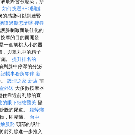
液最終會被感染，穿
燴
如何挑選SEO關鍵
胱的感染可以到達腎
胞證過期怎麼辦
搜尋
護腺刺激而最佳化的
腺按摩的目的而開發
是一個胡桃大小的器
體，與睪丸中的精子
措施。
提升排名的
前列腺中停滯的分泌
的記帳事務所夥伴
新
癌。
護理之家 新店
前
盒外送
大多數按摩器
壓住靠近前列腺的直
紋的眼下細紋醫美
攝
膀胱的尿道。
殺蟑螂
泌物，即精液。
台中
外燴服務
頭部的設計
將前列腺進一步推入