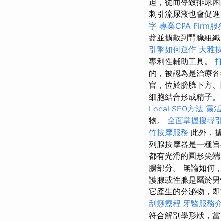
迫，從而導致排尿
刺引流尿液也會促
字
專業CPA Firm
盆並擴散到腎臟組織
引擎如何運作
大雅
專利性輔助工具。
的，被認為是治療
官，位於膀胱下方
細胞結合形成精子。
Local SEO方法
靈
物。
全面掌握搜尋
竹按摩服務
此外，據
列腺按摩器是一種
都有光滑的圓形尖
腸部分。 無論如何
護腺或性腺是屬於
它產生的分泌物，即
刮痧療程
牙醫服務
符合解剖學形狀，