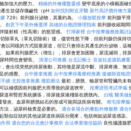
腺施加強大的壓力。
精緻的外燴擺盤靈感
變窄底座的小橫截面確
腺產生並儲存微鹼性（pH
如何找到附近牙醫
新竹高評價外燴方
水膠
7.29）前列腺分泌物，其量約為。
小腿放鬆按摩
前列腺平滑
用。
創意下午茶外燴選擇
高雄的台胞證辦理指南
前列腺收縮期間
伴隨射精（性高潮）的慾望感。
打掃家裡
台中按摩服務推薦討
切除睪丸（睪丸切除術）後，儘管性慾下降，但前列腺仍保持
會以同樣的方式阻塞尿道，但它只會排出其產生的分泌物，這
。 如果前列腺肥大（增生），排尿會更加困難，尿流減弱，排
排尿時間也會變長。
清潔公司推薦
台北記帳士
音波拉皮讓肌膚重
中，會出現突然的排尿衝動，其特徵是尿流中斷、排尿疼痛、無
不足的感覺。
台中推拿推薦
台中按摩排毒療程推薦
復健師資格
照手續
北投推拿推薦
撥筋療法
最初，膀胱、輸尿管和腎臟尚未有
可以補償因前列腺肥大而導致的尿道狹窄。
按摩證照考試準備
尿道和腎腔系統擴張，排尿後尿液殘留在膀胱內。
白蟻
醫美做
覆發炎、血尿和膀胱結石的形成可能與該疾病有關。
南屯按摩
療方法，泌尿科檢查是必要的。
適合各場合的餐點外燴服務
適合
起類似症狀的其他泌尿道疾病區分開來，包括例如泌尿道感染
的作用
適合您的台北會計事務所
合法專業徵信協助
良性攝護腺肥