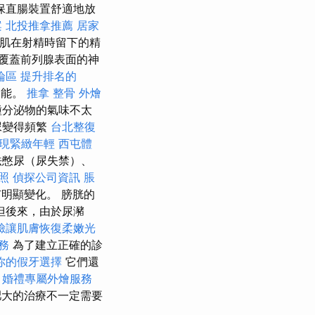
保直腸裝置舒適地放
案
北投推拿推薦
居家
肌在射精時留下的精
覆蓋前列腺表面的神
論區
提升排名的
功能。
推拿 整骨
外燴
種分泌物的氣味不太
尿變得頻繁
台北整復
現緊緻年輕
西屯體
法憋尿（尿失禁）、
證照
偵探公司資訊
脹
明顯變化。 膀胱的
但後來，由於尿瀦
臉讓肌膚恢復柔嫩光
服務
為了建立正確的診
你的假牙選擇
它們還
。
婚禮專屬外燴服務
大的治療不一定需要