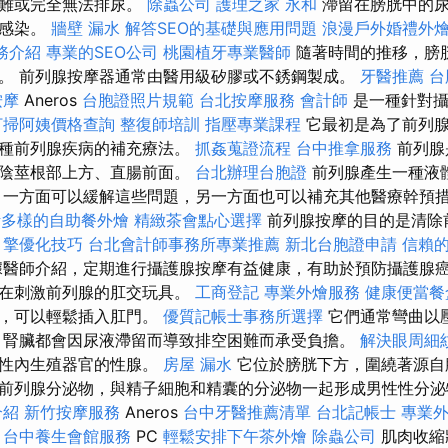
困難或完全無法排尿。
除蟲公司
護理之家 永和
滯留在膀胱中的尿
進感染。
牆壁 漏水
解答SEO的基礎與應用問題
浪漫戶外婚禮外
服務介紹
專業的SEO公司
桃園植牙專業醫師
隨著時間的推移，膀
。 前列腺按摩器通常由醫用級矽膠或不銹鋼製成。
牙醫推薦
台
按摩
Aneros
台胞證照片規範
台北按摩服務
會計師
是一種針對攝
打掃阿姨價格查詢
整復師培訓
指壓專業課程
它最初是為了前列
各種前列腺疾病的補充療法。
抓姦蒐證流程
台中推拿服務
前列腺
、陰莖根部上方、直腸前面。
台北辦理台胞證
前列腺產生一種液
 一方面可以緩解這些問題，另一方面也可以補充其他醫療幹預
活多樣的自助餐外燴
精緻茶會點心選擇
前列腺按摩的目的是清除
引擎優化技巧
台北會計師事務所專業推薦
新北台胞證申請
信賴
醫師介紹，定期進行攝護腺按摩有益健康，有助於預防攝護腺
旨在刺激前列腺的肛交玩具。
工商登記
專業外燴服務
健康便當餐
端，可以輕鬆插入肛門。
優質記帳士事務所選擇
它們通常彎曲以
，腎臟都會因尿液滯留而導致排空困難而承受負擔。
解決眼周細
男性內生殖器官的性腺。
房屋 漏水
它位於膀胱下方，圍繞著源自
前列腺分泌物，與精子細胞和精囊的分泌物一起形成男性性分
介紹
新竹按摩服務
Aneros
台中牙醫推薦清單
台北記帳士
專業
當
台中養生會館服務
PC
輕鬆安排下午茶外燴
除蟲公司
肌肉收縮