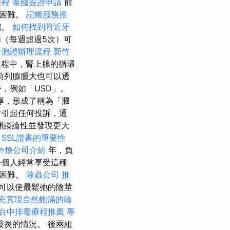
療程
泰國簽證申請
前
尿困難。
記帳服務推
體。
如何找到附近牙
（每週超過5次）可
台胞證辦理流程
新竹
程中，腎上腺的循環
前列腺腫大也可以透
，例如「USD」。
厚，形成了稱為「澱
會引起任何投訴，通
開談論性並發現更大
SSL證書的重要性
外燴公司介紹
年，負
一個人經常享受這種
的困難。
除蟲公司
推
可以使最鬆弛的陰莖
充實現自然飽滿的輪
台中排毒療程推薦
專
炎的情況。 後兩組