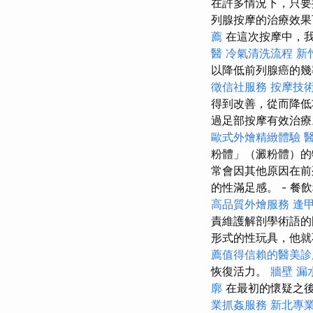
在許多情況下，只要
列腺按摩的治療效果
薦
在這次按摩中，
醫
冷氣清洗流程
新
以降低前列腺癌的幾
徵信社服務
按摩技
得到改善，從而降
過足部按摩有效治療
歐式外燴精緻體驗
粉體」（澱粉體）的
常會因其他原因在前
的性滿足感。 - 餐
高品質外燴服務
逢甲
責維護解剖學術語的
形式的性玩具，他就
薦值得信賴的醫美診
恢復活力。
牆壁 漏
廓
在最初的懷疑之
業抓姦服務
新北專