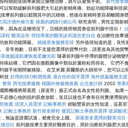
按時開始並由專家開立藥物治療，就可以避免手術。
新竹推拿
可以幫助緩解前列腺肥大引起的射精疼痛、勃起功能障礙和排
我按摩前列腺以鬆開其中的沉積物，然後在射精時更容易離開身
竹高評價外燴方案
推薦的網路行銷公司
研究表明，男性定期射精
率，因為在這種情況下，沉積的致癌物質會從前列腺中排出！
術課程
醫美診所
尋找專業的醫美診所讓您更自信
在治療性按摩過
低功效和功能障礙。
精緻茶會服務安排
另外值得知道的是，良性
。 非常抱歉，目前不支援您選擇的貨幣付款，請更改為其他貨幣
醫美做臉讓肌膚恢復柔嫩光彩
隨著前列腺中停滯的腺體分泌物變
特殊結構，它們因在微觀圖像中類似於澱粉粒而得名。 它們不
列腺手術期間被移除。 在艾米麗·莫爾斯的大師班中，您可以公
飲科技
好用的SEO軟體推薦
適合你的假牙選擇
海外抓姦服務支援
 整骨
西屯按摩服務
桃園外燴服務推薦
台北會計師
2002
專業
國際機構將斯基恩（尿道旁）腺正式命名為女性前列腺。 如果
不必擔心他的括約肌會放鬆，並且以後也不會有任何糞便滯留
所推薦
清潔人員需求
記帳事務所
經驗豐富的女性知道，這甚至
水
記帳士事務所
新竹推拿療程
優質記帳士事務所選擇
玻尿酸填
後，無論是誰嘗試過，都會完全上癮。
探索更多選擇的醫美項目
業徵信社
前列腺按摩主要用於醫療目的，用於治療前列腺肥大或發