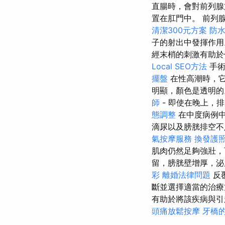
直腸時，會對前列
置在肛門中。 前列
清潔300元方案
防
子的射出中發揮作
經末梢的刺激有助於
Local SEO方法
手術
擺盤
在性高潮時，它
明顯，顏色是透明的
師
- 即使在晚上，
態調整
在中度病例
滴尿以及膀胱排空
氣按摩服務
換發護
肌肉仍然足夠強壯，
留，膀胱壁增厚，泌
彩
離婚法律問題
反
斷並選擇適當的治
有助於將該疾病與引
頭痛放鬆按摩
牙橋