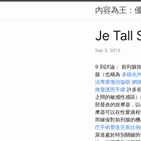
內容為王：優質
Je Tall
Sep 5, 2013
9 則評論： 前列腺
腺（也稱為
多樣化
法專業徵信協助
網
換發護照手續
許多前
之間的敏感性感區
部發炎的按摩器，
摩器可以在性愛過程
而確保對前列腺的
巴手術塑造完美比例
尿道處於特別關鍵的