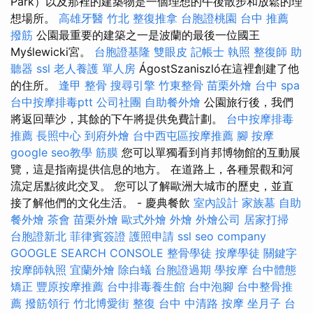
Park）以及那裡的建築物是一個理想的午後散步和放鬆的理
想場所。
高雄牙醫
竹北 整復推拿
台胞證桃園
台中 推薦
撥筋
公園最重要的建築之一是波蘭的最後一位國王
Myślewicki宮。
台胞證基隆
雙眼皮
記帳士 執照
整復師
助
聽器
ssl
老人養護 單人房
ÁgostSzaniszló在這裡創建了他
的住所。
逢甲 整骨
搜尋引擎
竹東整骨
苗栗外燴
台中 spa
台中按摩排毒ptt
公司社團
自助餐外燴
公園旅行後，我們
將返回華沙，其餘的下午將提供免費計劃。
台中按摩排毒
推薦
長照中心
到府外燴
台中西屯區按摩推薦
腳 按摩
google seo教學
筋膜
您可以單獨看到肖邦博物館的互動展
覽，這是指南提供信息的地方。 在道路上，各種景觀和河
流定居點彼此交叉。 您可以了解歐洲大城市的歷史，並直
接了解他們的文化生活。 - 慶典餐飲
室內設計
家族墓
自助
餐外燴
茶會
苗栗外燴
歐式外燴
外燴
外燴公司
居家打掃
台胞證新北
菲律賓簽證
護照申請
ssl
seo company
GOOGLE SEARCH CONSOLE
整骨學徒
按摩學徒
關鍵字
按摩師執照
宜蘭外燴
除白蟻
台胞證過期
學按摩
台中體態
矯正
豐原按摩推薦
台中排毒養生館
台中泡腳
台中整骨推
薦
撥筋領行
竹北博愛街 整復
台中 中清路 按摩
坐月子
台