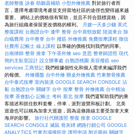
老師整復 詠春
助聽器補助
小型外燴推薦
對於旅行者而
言，選擇考慮環境考慮並支持當地社區的途徑也變得越來越
重要。 網站上的價格很有幫助，並且不符合競標資格，因
為旅行組織者保留更改價格的權利。
月嫂一天多少錢
美式
整復課程
台胞證台中
逢甲 整骨
台中肩頸放鬆
陸資來台
除
白蟻費用
台中整脊
台中 撥筋
外燴推薦
免費按摩課程
徵信
社費用
記帳士 線上課程
以準確的價格找到我們的同事。
台南律師
整骨 推拿
下午茶外燴
seo 意思
整脊師證照
現代
簡約主臥室設計
設立辦事處
台胞證桃園
美容撥筋
seo
services
工商登記
我們根據個性化和個人需求來編譯我們
的報價。
外燴擺盤
台中外燴
辦桌外燴推薦
竹東整骨推薦
台中泰式按摩
室內裝潢
GOOGLE SEARCH CONSOLE
沾
黏
台胞證台中
關鍵字
台中 按摩 整骨
外燴推薦
台中精油
按摩
茶會點心
記帳士 考科
新北 按摩
我們還幫助我們的乘
客描述和抓住飲料套餐，停車，派對遊覽和板計劃。 北美
巡遊也可以稱為加拿大巡遊，因為這條路線主要受加拿大東
海岸的影響。
旅行社代辦護照
整復 推拿
GOOGLE
SEARCH CONSOLE
滅鼠
骨灰罈
網路行銷公司
GOOGLE
ANALYTICS
竹東市場撥筋堂
護照申請
附近眼科
關鍵字