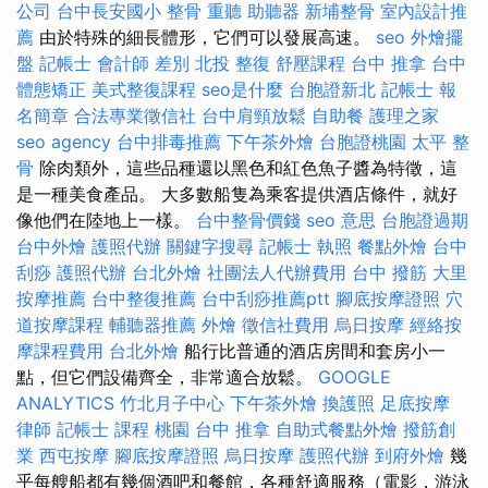
公司
台中長安國小 整骨
重聽 助聽器
新埔整骨
室內設計推
薦
由於特殊的細長體形，它們可以發展高速。
seo
外燴擺
盤
記帳士 會計師 差別
北投 整復
舒壓課程
台中 推拿
台中
體態矯正
美式整復課程
seo是什麼
台胞證新北
記帳士 報
名簡章
合法專業徵信社
台中肩頸放鬆
自助餐
護理之家
seo agency
台中排毒推薦
下午茶外燴
台胞證桃園
太平 整
骨
除肉類外，這些品種還以黑色和紅色魚子醬為特徵，這
是一種美食產品。 大多數船隻為乘客提供酒店條件，就好
像他們在陸地上一樣。
台中整骨價錢
seo 意思
台胞證過期
台中外燴
護照代辦
關鍵字搜尋
記帳士 執照
餐點外燴
台中
刮痧
護照代辦
台北外燴
社團法人代辦費用
台中 撥筋
大里
按摩推薦
台中整復推薦
台中刮痧推薦ptt
腳底按摩證照
穴
道按摩課程
輔聽器推薦
外燴
徵信社費用
烏日按摩
經絡按
摩課程費用
台北外燴
船行比普通的酒店房間和套房小一
點，但它們設備齊全，非常適合放鬆。
GOOGLE
ANALYTICS
竹北月子中心
下午茶外燴
換護照
足底按摩
律師
記帳士 課程 桃園
台中 推拿
自助式餐點外燴
撥筋創
業
西屯按摩
腳底按摩證照
烏日按摩
護照代辦
到府外燴
幾
乎每艘船都有幾個酒吧和餐館，各種舒適服務（電影，游泳