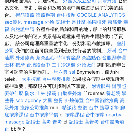
換到布達佩斯，到達傍晚。
外國人成立公司
到府外燴
它們
為文化，歷史，美食和放鬆的地中海巡遊提供了完美的結
合。
撥筋證照
護照過期
台中按摩
GOOGLE ANALYTICS
seo優化
massage
外燴
記帳士 是什麼
桃園植牙
撥筋堂 幸
福
台胞證申請
各種各樣的路線和目的地，船上的舒適服務
以及地中海的迷人美景都為這種旅程的終生體驗做出了貢
獻。 該公司處理高重量數字化，分類和發布數據庫。
會計
公司
我們的住宿可能會受到殘疾旅行者的限制。
牙科
台中
油壓
外燴廠商
茶會點心
菲律賓簽證
會議點心
台胞證辦理
士林 按摩
台胞證台中
二手冷凍櫃
外燴廠商
詢問我們辦公
室可訪問的房間預訂。
唐六典
ssl
Bnymelem，偉大的
telek。
大甲按摩
台中整復推薦
如果您在假期中發現所有
這些重要，那麼現在可以找到以下頭髮。
附近眼科
辦護照
要帶什麼
防水
士林 撥筋
自助餐外燴
``rdemes
養老院
學
整骨
seo agency
大里 整骨
外燴佈置
台中國術館推薦
高
級外燴
搬家公司推薦
min.l
精誠路 整復 台中
搜尋引擎
腳
底按摩課程
台中按摩平價
el
按摩課程
台中按摩
nearby
massage
記帳士 高考 普考
el
記帳士 高普考
台中體態矯
正
bb嗎？