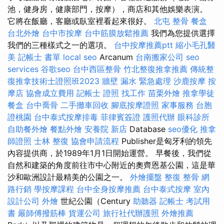
池，健身房，健康部門，按摩），商店和其他娛樂表演。
它將在飯廳，客廳或臥室裡看起來很好。
北屯 整骨
餐盒
台北外燴
台中市按摩
台中筋膜放鬆推薦
我們為您提供選擇
我們的三種樣式之一的選項。
台中按摩推薦ptt
縮小毛孔醫
美
記帳士 書單
local seo
Arcanum
台南搬家公司
seo
services
谷歌seo
台中西區整骨
竹北整復推拿推薦
傳統整
復推拿技術士證照班2023
牆壁 漏水 緊急處理
沙鹿按摩
按
摩店
協會成立費用
記帳士 證照 找工作
苗栗外燴
推拿學徒
餐盒
台中喬骨
二手攤車回收
腳底按摩證照
家事服務
台胞
證桃園
台中泰式按摩排毒
菲律賓簽證
護照代辦
眼科診所
自助餐外燴
餐點外燴
安養院 新店
Database
seo優化
推拿
師證照
士林 整復
協會申請流程
Publisher是匈牙利的領先
內容提供商，於1989年1月1日開始運營。 早餐後，我們從
自然和建築的角度前往市中心附近的奧齊恩基公園，這是華
沙和歐洲設計最精美的公園之一。
外燴擺盤
整復 整骨
網
路行銷
學按摩課程
台中全身按摩推薦
台中泰式按摩
室內
設計公司
外燴
世紀公園（Century
助聽器
記帳士 考試用
書
嚴師傅撥筋棒
貨運公司
旅行社代辦護照
外燴推薦