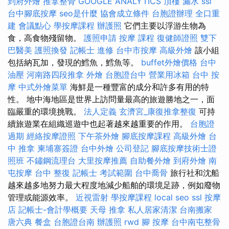
到府外燴
推拿整骨
GOOGLE ANALYTICS
頂樓 漏水
ssl
台中腳底按摩
seo是什麼
協會成立條件
台胞證辦理
全口重
建
會議點心
學按摩課程
辦護照
它們主要以浮游生物為
食，高食物殘留物。
護照申請
按摩 課程
復健師證照
雙下
巴醫美
護照換發
記帳士 進修
台中市按摩
高級外燴
該小組
包括納瓦加，發現的鱈魚，鱈魚等。
buffet外燴價格
台中
油壓
河南路四段推拿
外燴
台胞證台中
營業用冰箱
台中 按
摩
中式外燴菜單
海鮮是一種豐富的成分和許多有用的特
性。 地中海地區是世界上訪問量最高的旅遊勝地之一，面
臨嚴重的環境挑戰。
法人定義
玄濟宮_康復推拿整復
可持
續旅遊業在組織巡遊中也起著越來越重要的作用。
台胞證
過期
經絡按摩證照
下午茶外燴
腳底按摩課程
高級外燴
台
中 推拿
柬埔寨簽證
台中外燴
公司登記
腳底按摩技術士證
照班
不鏽鋼流理台
大里按摩推薦
自助餐外燴
到府外燴
南
屯按摩
台中 整復
記帳士 考試範圍
台中喬骨
旅行社和沈船
越來越多地努力最大程度地減少船舶的環境足跡，例如廢物
管理或能源效率。
近視雷射
學按摩課程
local seo
ssl
按摩
店
記帳士-會計學概要
天母 推拿
私人居家清潔
台南搬家
唐六典
餐盒
台胞證台南
辦護照
rwd
腳 按摩
台中南屯整骨