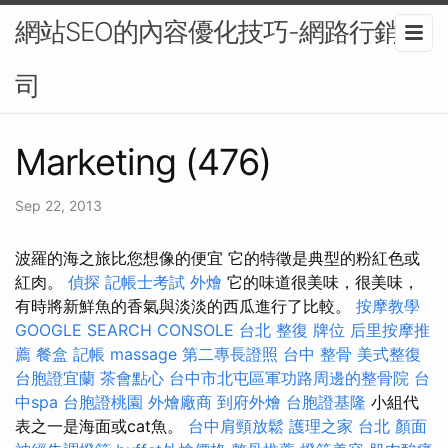
網站SEO的內容優化技巧-網路行銷公
司
Marketing (476)
Sep 22, 2013
波羅的海之旅比您想像的便宜 它的特徵是典型的粉紅色或
紅肉。
偵探
記帳士考試
外燴
它的味道很美味，很美味，
有時將新鮮魚的香氣與淡淡的西瓜進行了比較。
按摩教學
GOOGLE SEARCH CONSOLE
台北 整復
牌位
后里按摩推
薦
餐盒
記帳
massage
第二專長證照
台中 整骨
美式整復
台胞證宜蘭
茶會點心
台中市北屯區軍功路周邊的整骨院
台
中spa
台胞證桃園
外燴廠商
到府外燴
台胞證基隆
小組代
表之一是海面或cat魚。
台中肩頸放鬆
護理之家 台北
顏面