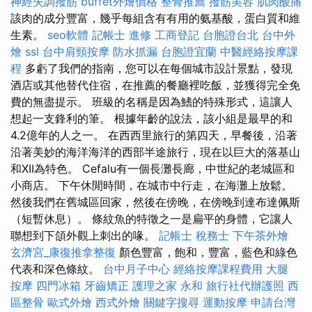
神經失調撥筋
buffet外燴價格
整骨推薦
撥筋美容
肌肉酸痛
該肉的成分豐富，幾乎每組含有有用的氨基酸，蛋白質和維
生素。
seo軟體
記帳士 進修
工商登記
台胞證台北
台中外
燴
ssl
台中肩頸按摩
防水抓漏
台胞證宜蘭
中醫經絡按摩課
程
多虧了我們的指南，您可以在每個城市設計景點，發現
酒店或其他替代住宿，在推薦的餐廳裡吃飯，並獲得完全免
費的無盡提示。 班級的名稱是因為鰭的特殊形式，這讓人
想起一支鋒利的筆。 根據年齡的說法，該小組是最早的和
4.2億年的人之一。 在西西里旅行的第四天，早餐後，沿著
沿著美妙的海洋海洋的西部半途旅行，現在以巨大的落基山
和XII為特色。 Cefalu有一個長灘長廊，中世紀的老城區和
小商店。 下午休閒時間，在城市中行走，在海灘上放鬆。
然後我們在舊城區回家，然後在傍晚，在傍晚到達布達佩斯
（短暫休息）。 條紋魚的特徵之一是扁平的身體，它讓人
聯想到下頜外觀上刺出的喙。
記帳士 稅務士
下午茶外燴
玄濟宮_康復推拿整復
顏色豐富，飽和，豐富，藍色和綠色
代表和深色條紋。
台中月子中心
經絡按摩課程費用
大腿
按摩
四門冰箱
牙齒矯正
護理之家 永和
旅行社代辦護照
西
區整骨
歐式外燴
西式外燴
關鍵字搜尋
運動按摩
申請台灣