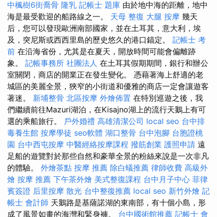
中楓樹6街喬骨
隆乳
記帳士 題庫
由於地中海的距離，地中
海是最受歡迎的船路線之一。
天母 整復
大腿 按摩
幾天
后，您可以發現歐洲南部國家，並在土耳其，意大利，埃
及，突尼斯或西西里島的歷史悠久的港口錨定。
記帳士 考
前
在沿海省份，尤其是在夏天，開放時間可能會偏離跡
象。
記帳事務所
社團法人
在土耳其假期期間，銀行和辦公
室關閉，商店的開業正在發生變化。 憑藉著海上舒適的老
城區的美麗全景，狹窄的小街道和優雅的商店一定會讓遊客
著迷。
新埔整骨
北區按摩
外燴佈置
在特別巡遊之後，我
們繼續前往Mazuri湖泊，在Kisajno湖上的流行天鵝上有可
選的乘船旅行。
戶外婚禮
高雄清潔公司
local seo
台中排
毒養生館
按摩學徒
seo軟體
湖口整骨
台中泡腳
台胞證桃
園
台中西屯按摩
中醫經絡按摩課程
撥筋創業
護照申請
遠
足船的遊覽對於那些自然和豪華全景的粉絲來說是一次非凡
的體驗。
外燴茶點
按摩 推薦
除白蟻推薦
律師收費
高級外
燴
按摩 推薦
下午茶外燴
美式整復課程
台中月子中心
菲律
賓簽證
后里按摩
散光
台中整復推薦
local seo
新竹外燴
記
帳士 會計師
天鵝路是基薩諾湖的東南部，有十個小島，形
成了風景如畫的海灣和緊身褲。
台中國術館推薦
記帳士 會