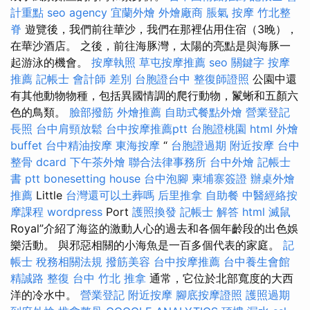
計重點
seo agency
宜蘭外燴
外燴廠商
脹氣 按摩
竹北整
脊
遊覽後，我們前往華沙，我們在那裡佔用住宿（3晚），
在華沙酒店。 之後，前往海豚灣，太陽的亮點是與海豚一
起游泳的機會。
按摩執照
草屯按摩推薦
seo 關鍵字
按摩
推薦
記帳士 會計師 差別
台胞證台中
整復師證照
公園中還
有其他動物物種，包括異國情調的爬行動物，鬣蜥和五顏六
色的鳥類。
臉部撥筋
外燴推薦
自助式餐點外燴
營業登記
長照
台中肩頸放鬆
台中按摩推薦ptt
台胞證桃園
html
外燴
buffet
台中精油按摩
東海按摩
“
台胞證過期
附近按摩
台中
整骨 dcard
下午茶外燴
聯合法律事務所
台中外燴
記帳士
書 ptt
bonesetting house
台中泡腳
柬埔寨簽證
辦桌外燴
推薦
Little
台灣還可以土葬嗎
后里推拿
自助餐
中醫經絡按
摩課程
wordpress
Port
護照換發
記帳士 解答
html
滅鼠
Royal”介紹了海盜的激動人心的過去和各個年齡段的出色娛
樂活動。 與邪惡相關的小海魚是一百多個代表的家庭。
記
帳士 稅務相關法規
撥筋美容
台中按摩推薦
台中養生會館
精誠路 整復 台中
竹北 推拿
通常，它位於北部寬度的大西
洋的冷水中。
營業登記
附近按摩
腳底按摩證照
護照過期