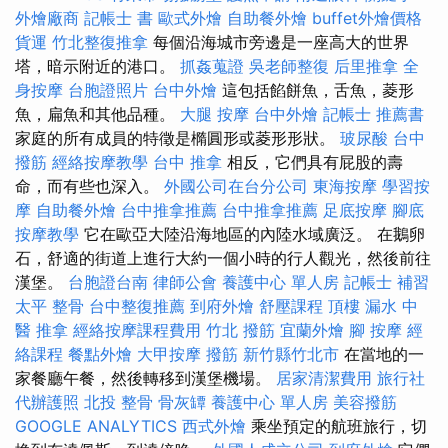
外燴廠商
記帳士 書
歐式外燴
自助餐外燴
buffet外燴價格
貨運
竹北整復推拿
每個沿海城市旁邊是一座高大的世界
塔，暗示附近的港口。
抓姦蒐證
吳老師整復
后里推拿
全
身按摩
台胞證照片
台中外燴
這包括餡餅魚，舌魚，菱形
魚，扁魚和其他品種。
大腿 按摩
台中外燴
記帳士 推薦書
家庭的所有成員的特徵是橢圓形或菱形形狀。
玻尿酸
台中
撥筋
經絡按摩教學
台中 推拿
相反，它們具有屁股的壽
命，而有些也深入。
外國公司在台分公司
東海按摩
學習按
摩
自助餐外燴
台中推拿推薦
台中推拿推薦
足底按摩
腳底
按摩教學
它在歐亞大陸沿海地區的內陸水域廣泛。 在鵝卵
石，舒適的街道上進行大約一個小時的行人觀光，然後前往
漢堡。
台胞證台南
律師公會
養護中心 單人房
記帳士 補習
太平 整骨
台中整復推薦
到府外燴
舒壓課程
頂樓 漏水
中
醫 推拿
經絡按摩課程費用
竹北 撥筋
宜蘭外燴
腳 按摩
經
絡課程
餐點外燴
大甲按摩
撥筋 新竹縣竹北市
在當地的一
家餐廳午餐，然後轉移到漢堡機場。
居家清潔費用
旅行社
代辦護照
北投 整骨
骨灰罈
養護中心 單人房
美容撥筋
GOOGLE ANALYTICS
西式外燴
乘坐預定的航班旅行，切