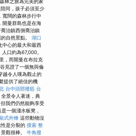
森林之旅為完美的家
人陪同，孩子必須至少
，寬闊的森林步行中
，開曼群島也是在海
著喬治鎮西側喬治鎮
麗的自然景點。
湖口
化中心的最大和最西
口約為67,000。
1公里，而開曼在布拉克
山谷見證了一個無與倫
車穿越令人嘆為觀止的
聯繫提供了絕佳的機
北
台中頭部撥筋
台
。 全景令人著迷，典
但我們仍然能夠享受
，這是一個淺水板凳，
歐式外燴
這些動物沒
似性是分裂的
搜索
整
，景觀很棒。
牛角撥