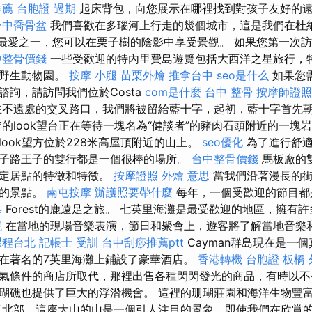
推薦
台胞證 過期
起床背包，向您展示在哪裡找到對孩子友好的
台中喬骨盆
我們喜歡在多瑙河上行走的幾個城市，這是我們在杜
r）的最愛之一，您可以在栗子樹的陰影中享受景觀。 如果您第一次訪問T
中整骨價錢
一些受歡迎的特內里費島遊覽包括大西洋之星旅行，
托野生動物園。
按摩 小腿
苗栗外燴
推拿台中
seo是什么
如果您
諮詢，請訪問我們位於Costa
com是什麼
台中 整骨
按摩師證照
不遠處的交叉路口，我們將被留給藍十字，起初，藍十字首先
存的look望台正在等待一塊名為“健談者”的豬肉石頭附近的一塊
ook望方位於228米高屋頂附近的山上。
seo優化
為了進行舒適
子路王子的雙行都是一個很棒的場所。
台中整骨價錢
馬板廠的
了定居點的特徵和特徵。
按摩證照
外燴 意思
當我們沿著漫長的街
姆的景點。
南屯按摩
辦護照要帶什麼
每年，一個受歡迎的節目都是
毒
Forest的鹿遠足之旅。 七英里海灘是最受歡迎的地區，擁有
院
在當地的現場音樂表演，節日和聚會上，遊客將了解當地音樂
課程台北
記帳士 受訓
台中刮痧推薦ptt
Cayman群島現在是一
在著名的7英里海灘上鋪設了豪華酒店。
香港轉機 台胞證
板橋 
氣條件的商店所取代，那裡出售各種閃閃發光的商品，有時以不
瑚礁也提供了巨大的浮潛機會。 這裡的珊瑚莊園和海洋生物豐
東北部，這座大山的山是一個引人注目的景象，即使我們在欣賞