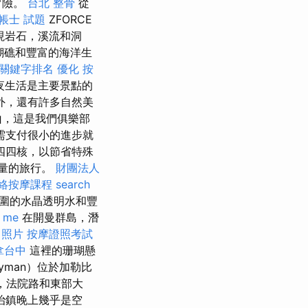
冒險。
台北 整骨
從
帳士 試題
ZFORCE
現岩石，溪流和洞
珊瑚礁和豐富的海洋生
le關鍵字排名
優化
按
夜生活是主要景點的
外，還有許多自然美
山，這是我們俱樂部
需支付很小的進步就
四四核，以節省特殊
質量的旅行。
財團法人
絡按摩課程
search
圍的水晶透明水和豐
r me
在開曼群島，潛
 照片
按摩證照考試
拿台中
這裡的珊瑚懸
ayman）位於加勒比
，法院路和東部大
治鎮晚上幾乎是空