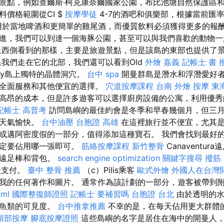
景點，例如查爾斯·柯克康奈爾國家公園，布比池塘自然保護區和
價格範圍從CI $
按摩學徒
4-7的酒吧和俱樂部，根據當前匯率約
於當地啤酒和更簡單的雞尾酒，而優質飲料必須獲得更多的報酬
進，我們可以到達一個海豚公園，甚至可以與我們喜歡的動物
西側看到的那樣，主要是旅遊景點，但是該島的東部也提供了景
我們走在它的北部，我們還可以看到Old
外燴 嘉義
記帳士 書 
ay島上獨特的晶體洞穴。
台中 spa
開曼群島是潛水和浮潛愛好者
供全面服務和其他便宜的選擇。
穴道按摩課程
台南 外燴
按摩
東
高昂的成本，但是許多遊客可以選擇廚房設備的公寓，利用優秀
記帳士 高普考
訪問島嶼的最佳約會是冬季和早春幾個月，但三
，天氣愉快。
台中油壓
台胞證 高雄
在這裡旅行並不便宜，尤其是
或邁阿密度假的一部分，值得添加這種寶石。 我們會找到最好
決定要佔用哪一張即可。
筋絡按摩課程
新竹整骨
Canaventu
如遠足棒和背包。
search engine optimization
關鍵字搜尋
撥筋
天支付。
臺中 整骨 推薦
（c）Pilis乘客
歐式外燴
外國人在台灣
我的任何著作和圖片。 通常作為該計劃的一部分，遊客被帶到附
tml
國際整復師證照
記帳士 要補習嗎
台胞證 台北
由於透明的水
和魚類的可見度。
台中推拿推薦
不幸的是，在每天佔用更大群體
頭部按摩
腳底按摩證照
這些島嶼的名字是居住在海中的開曼人