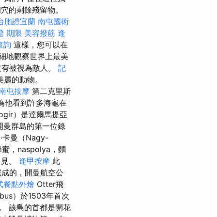
洞穴的剩餘殘留物。
台胞證宜蘭
南屯國術
證 期限
美容撥筋
逢
查詢
這樣，您可以在
細地觀察世界上最美
沒有被視為敵人。
記
美麗的動物。
南屯按摩
第二克里斯
，因為他看到許多海龜在
ogir）是達爾馬提亞
開曼群島的第一位錄
卡曼（Nagy-
naspolya，麵
常見。
逢甲按摩
此
完成的，開曼航空公
式餐點外燴
Otter飛
bus）於1503年首次
。 該島的首都是開花