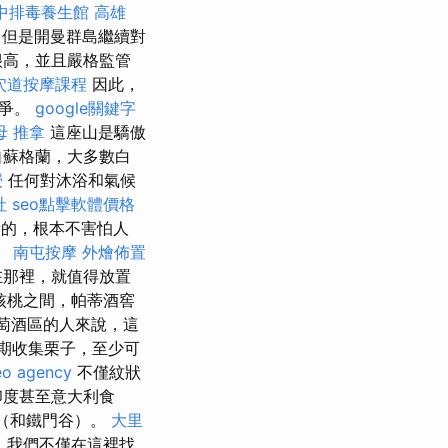
中排毒養生館
高雄
，但是開曼群島繼續對
很高，並且嚴格監管
穴道按摩課程
因此，
競爭。
google關鍵字
母 推拿
這座山是驕傲
自蘇格蘭，大多數白
授
任何對沐浴和氣候
社
seo點擊軟體價格
的，根本不害怕人
。
南屯按摩
外燴佈置
在那裡，就值得放置
核桃之間，帕蒂酒窖
萄酒區的人來說，這
期收集栗子，至少可
eo agency
不僅紋狀
印度甚至意大利食
閘石岩（和鐵門谷）。
大里
，我們不僅在這裡找