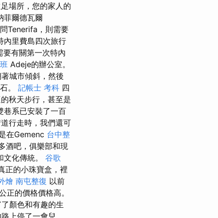
遠足場所，您的家人的
納菲爾德瓦爾
enerifa，則需要
特內里費島四次旅行
需要有關第一次特內
班
Adeje的辦公室。
朝著城市傾斜，然後
岩石。
記帳士 考科
四
的秋天步行，甚至是
雙巷系已安裝了一百
道行走時，我們還可
在Gemenc
台中整
許多酒吧，俱樂部和現
和文化傳統。
谷歌
個真正的小珠寶盒，裡
外燴
南屯整復
以前
公正的價格價格高。
富了顏色和有趣的生
的路上停了一會兒。