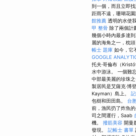
到一個，而且立即
距雨不遠，珊瑚花園
館推薦
透明的水使我
甲 整骨
除了兩個計
幾個小時內最多達
麗的海角之一，枕頭
帳士 題庫
如今，它
GOOGLE ANALYTI
托夫·哥倫布（Kris
水中游泳。 一個難
中部最美麗的珍珠之
製居民是艾薩克·博登（
Kayman）島上。
記
包樹和田田島。
台
前，漁民扔了炸魚的
司之間運行，Saab
機。
撥筋美容
開曼群
發現。
記帳士 書單