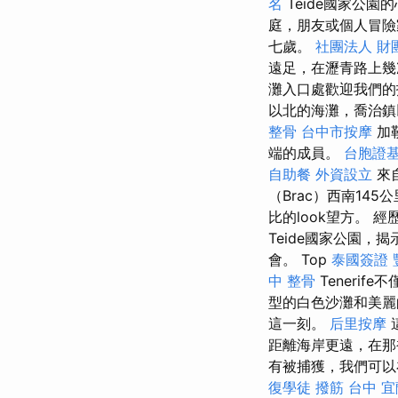
名
Teide國家公園
庭，朋友或個人冒險
七歲。
社團法人 財
遠足，在瀝青路上幾
灘入口處歡迎我們的
以北的海灘，喬治鎮
整骨
台中市按摩
加
端的成員。
台胞證
自助餐
外資設立
來自
（Brac）西南1
比的look望方。
Teide國家公園
會。 Top
泰國簽證
中 整骨
Teneri
型的白色沙灘和美
這一刻。
后里按摩
這
距離海岸更遠，在那
有被捕獲，我們可以
復學徒
撥筋 台中
宜