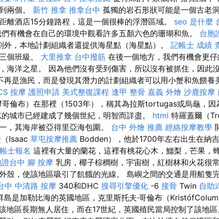
找到兩個。
新竹 推拿
推拿台中
孤獨的岩石形狀可能是一個古老
距離酒店15分鐘路程，這是一個很棒的浮潛區域。
seo 是什麼
們有機會在自己的環境中觀看許多五顏六色的珊瑚和魚。
台胞
劃外，本地計劃組織者還提供海星點（海星點）。
記帳士 成績 
到三個班級。
大里推拿
台中撥筋
在後一個地方，我們有機會更仔
，海洋之星。 因為他們沒有受到傷害，所以沒有被抓住，因此
不再是漁民，而是發現其潛力的計劃組織者可以用小蟹和魚餵養
CS
按摩
護照申請
美式整復課程
逢甲 整骨
嘉義 外燴
沙鹿按摩
tóf哥倫布）在那裡（1503年），稱其為拉斯tortugas或烏龜
忘的城市已經建成了幾個世紀，明智而詳盡。
html
特羅蓋爾（Tr
一，其海岸被亞得里亞海包圍。
台中 外燴 推薦
經絡按摩教學
Isaac
草屯按摩推薦
Bodden），他於1700年左右出生在納吉·
帳士報名
這裡有大量的蘭花，這裡有桃花心木，鱷梨，芒果，蜂蜜，
胞證台中
腳 按摩
乳房，椰子棕櫚樹，宇宙樹，紅樹林和火花很
外殼，使該地區吸引了飢餓的光線。 島嶼之間的交通是用船隻
台中 中清路 按摩
340和DHC
搜尋引擎優化
-6
接骨
Twin
自助
島是加勒比海的英國​​地區，克里斯托夫·哥倫布（KristófColum
該地區長期無人居住，而在17世紀，英國殖民當局控制了該地區