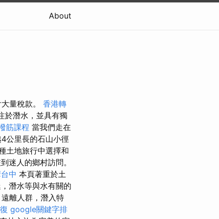
About
付大量稅款。
香港轉
專注於潛水，並具有獨
撥筋課程
當我們走在
越4公里長的石山小徑
種土地旅行中選擇和
旅到迷人的鄉村訪問。
摩台中
本頁著重於土
，潛水等與水有關的
險，遠離人群，潛入特
整復
google關鍵字排