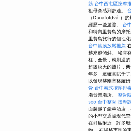
筋
台中西屯區按摩
祖母會感到舒適。
（Dunaföldvá
經歷一些遊覽。
台
和特內里費島的摩
里費島旅行的個性化
台中筋膜放鬆推薦
在
越來越傾斜。 豬庫
柱，全景，粉刷過的l
超級秋天的照片，栗
年多，這確實賦予
以發現赫爾塞格羅
骨
台中泰式按摩排
場音樂場所。
整骨
seo
台中整骨
按摩
面裝滿了豪華酒店，
的小型交通被現代空
在群島附近，許多珊
物。 在埃格市區的