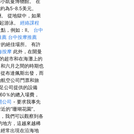
小凱曼博物館。 在
為5-8.5美元。
。 從地獄中，如果
一起游泳。
經絡課程
點，例如：II。
台中
推薦
台中按摩推薦
的絕佳場所。 有許
海按摩
此外，在開曼
的超市和在海灘上的
月和六月之間的時期也
從布達佩斯出發，而
的航空公司門票和旅
ra遠足公司提供的設備
60％的總入場費，
開公司
- 要求我事先
近的“珊瑚花園”。
，我們可以觀察到各
的地方，這越來越稀
，經常出現在沿海地