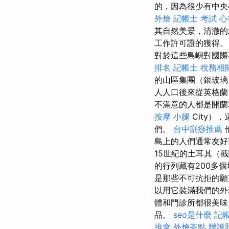
的，因為很少有中
外燴
記帳士 考試 心
其自然美景，清澈的
工作許可證的獲得
對於這些島嶼對國際
排名
記帳士 稅務相
的山區集團（銀玻璃
人人口後來從英格蘭
不滿意的人都是開蘭群
按摩 小腿
City）
們。
台中刮痧推薦
島上的人們通常友好
15世紀的土耳其（截
的行列藏有200多
是那些不可抗拒的
以用它裝滿我們的
體和門診所都很美味
品。
seo是什麼
記
推拿
外燴茶點
辦護