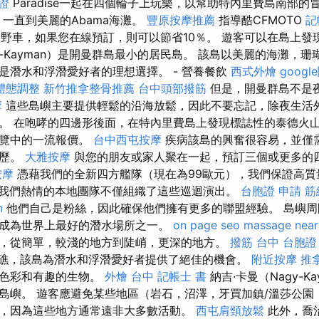
證
Paradise一起在四個輪子上玩樂，以幫助特內里費島南部的
開始，一直到美麗的Abama海灘。
豐原按摩推薦
指導酷CFMOTO
記
越野車，如果您在線預訂，則可以節省10％。 遊客可以在島上發
is-Kayman）是開曼群島最小的居民島。 該島以美麗的海灘，
是潛水和浮潛愛好者的理想選擇。 - 營養餐飲
西式外燴
goog
體態調整
新竹推拿整骨推薦
台中頭部撥筋
但是，開曼群島不是
摩
這些島嶼主要提供輕鬆的沿海放鬆，因此不要忘記，除夜生活
。 在咆哮的四邊形後面，在特內里費島上發現標誌性的泰德火
遊覽中的一流報價。
台中西屯按摩
疾病該島的興奮很容易，並僅
經歷。
大雅按摩
與您的朋友或家人聚在一起，預訂三個或更多的
按摩
憑藉我們的全新四方艦隊（現在為99歐元），我們保證高
我們熱情的本地團隊不僅組織了這些巡迴演出。
台胞證 申請
筋
n
他們自己是粉絲，因此確保他們擁有更多的聯盟經驗。 島嶼周
成為世界上最好的潛水場所之一。
on page seo
massage nea
，從簡單，較淺的地方到陡峭，更深的地方。
撥筋 台中
台胞證
瑚礁，該島為潛水和浮潛愛好者提供了絕佳的機會。
附近按摩
推
，色彩和有趣的生物。
外燴 台中
記帳士 書
納吉·卡曼（Nagy-K
島嶼。 遊客應避免某些地區（岩石，沼澤，牙買加鎮/溫莎公園
，因為這些地方通常遠非大多數活動。
西屯肩頸放鬆
此外，喬