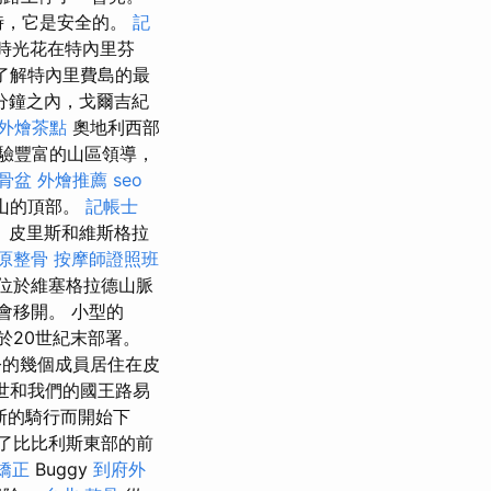
山脈時，它是安全的。
記
的時光花在特內里芬
了解特內里費島的最
分鐘之內，戈爾吉紀
外燴茶點
奧地利西部
經驗豐富的山區領導，
骨盆
外燴推薦
seo
e山的頂部。
記帳士
 皮里斯和維斯格拉
原整骨
按摩師證照班
位於維塞格拉德山脈
會移開。 小型的
道院於20世紀末部署。
的幾個成員居住在皮
世和我們的國王路易
斯的騎行而開始下
們發現了比比利斯東部的前
矯正
Buggy
到府外