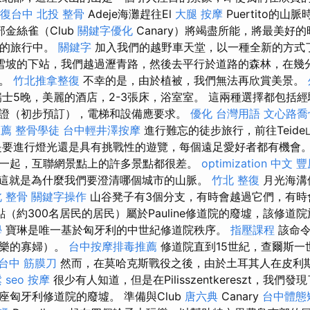
復台中
北投 整骨
Adeje海灘趕往El
大腿 按摩
Puertito的
金絲雀（Club
關鍵字優化
Canary）將竭盡所能，將最美好
奇妙的旅行中。
關鍵字
加入我們的越野車天堂，以一種全新的方式
雪坡的下站，我們越過瀝青路，然後去平行於道路的森林，在幾
動。
竹北推拿整復
不幸的是，由於植被，我們無法再欣賞美景。
，瑞士5晚，美麗的酒店，2-3張床，浴室室。 這兩種選擇都包括
證（初步預訂），電梯和設備應要求。
優化 台灣用語
文心路喬
推薦
整骨學徒
台中輕井澤按摩
進行難忘的徒步旅行，前往Teid
要進行燈光還是具有挑戰性的遊覽，每個遠足愛好者都有機會。
一起，互聯網景點上的許多景點都很差。
optimization 中文
豐
這就是為什麼我們要澄清哪個城市的山脈。
竹北 整復
月光海溝
 整骨
關鍵字操作
山谷凳子有3個分支，有時會越過它們，有時
élek定居點（約300名居民的居民）屬於Pauline修道院的廢墟，該修
學
寶琳是唯一基於匈牙利的中世紀修道院秩序。
指壓課程
該命令
快樂的寡婦）。
台中按摩排毒推薦
修道院直到15世紀，查爾斯一
台中 筋膜刀
然而，在莫哈克斯戰役之後，由於土耳其人在皮利
鬆
seo
按摩
很少有人知道，但是在Pilisszentkereszt，我
座匈牙利修道院的廢墟。 準備與Club
唐六典
Canary
台中體態