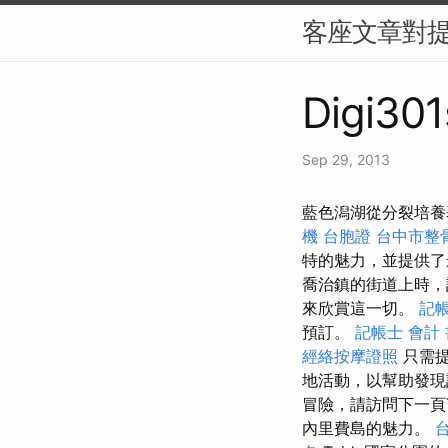
客座文章對
Digi301
Sep 29, 2013
藍色潟湖從分裂培養
機 台胞證
台中市整
特的魅力，並提供
喬治鎮的街道上時，
來欣賞這一切。
記帳
預訂。
記帳士 會計 
經絡按摩證照
只需提
地活動，以幫助發
冒險，請訪問下一頁Te
內里費島的魅力。