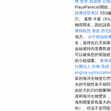
燴
推拿
易遊網 台胞
PlayaParacsó
按摩證照考試
550
穴。 基斯·卡曼（K
物而聞名，因此該島
摩師執照
整復
西屯
地方。
台中精油按
女，值得在白天探索
金絲雀特內里費島
可以確保您的冒險
的小組儲蓄。
東海
社團法人
外燴 高雄
engine optimizatio
富的海洋生物使它們
水的可能性各不相同
由於大約200個珊
崖和海洋生物豐富
海和開曼群島最大的
街），但這不是問題