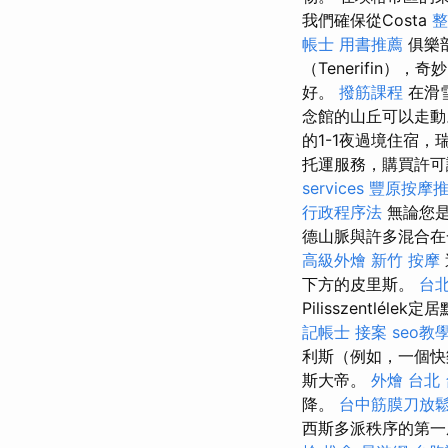
我們確保從Costa
整
帳士 用書推薦
俱樂部
（Tenerifin），
好。
撥筋課程
在滑
念館的山丘可以走
的1-1夜過境住宿
托運服務，購買許可
services
豐原按摩
行政程序法
無論您是
德山脈與許多混合在
高級外燴
新竹 按摩
下方的皮里斯。
台北
Pilisszentl
記帳士 接案
seo教
利斯（例如，一個
斯大帝。
外燴 台北
降。
台中筋膜刀放
西斯多派秩序的第一