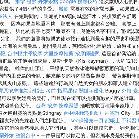
的心臟。
推拿 證照
外燴茶點
google 搜尋技巧
這次激動人心的四
家提供了4個小時的享受。
鬆筋
需要有效的駕駛執照，如果成
團法人
在短時間內，陡峭的hea頭向城堡汗水，然後我們在舒適
次。 因為如果墓地還不夠，那麼海灘上到處都有公雞。 實際上
拖鞋。 與他的名字七英里海灘不同，與他的名字不同，僅標誌
以北。 我們的遊覽將短暫的徒步旅行連接到最有趣的歷史和美
勒比海的大開曼島，是開曼群島，英國海外地區經濟，旅遊和文
基隆
台中輕井澤按摩
大里按摩推薦
按摩師證照
這是首都喬治鎮，人
群島的其他兩個成員，基斯·卡曼（Kis-kayman），大約12
45公里處。 雄偉的山頂山，平靜的天然游泳池和郁鬱蔥蔥的瑪斯加
 經歷特內里費島的奇觀，越來越多的特內里費島遊覽。 帶著越野
，揭示其火山景觀。 這些短途旅行為與自然美女的朋友和家人建立
豐原按摩推薦
記帳士 考前
指壓課程
關鍵字優化
Buggy
外燴 臺
fe不僅可以享受經典的雙打，而且現在還可以提供寬敞的4座越野車
麗的淺藍色大海。
台灣 按摩
按摩證照
酒吧被數百種陽傘寵壞了，
次巡迴賽的亮點是Stingray
台中國術館推薦
杜拜簽證
City
裡友好的光線在人們之間游泳。
seo保證第一頁
記帳士 不補習
在它們的自然棲息地與它們見面，甚至可以撫摸它們。 雖然相
蘭外燴
整復台中
- 一件事是可以肯定的，但岩層本身是特殊的