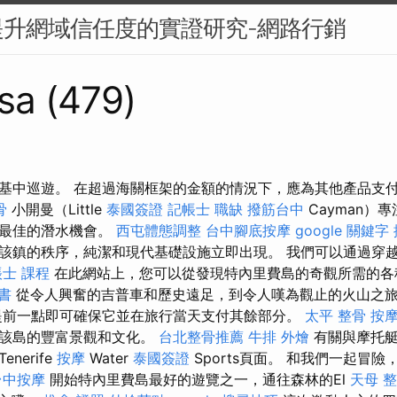
提升網域信任度的實證研究-網路行銷
sa (479)
基中巡遊。 在超過海關框架的金額的情況下，應為其他產品支
骨
小開曼（Little
泰國簽證
記帳士 職缺
撥筋台中
Cayman）
了最佳的潛水機會。
西屯體態調整
台中腳底按摩
google 關鍵字
該鎮的秩序，純潔和現代基礎設施立即出現。 我們可以通過穿
士 課程
在此網站上，您可以從發現特內里費島的奇觀所需的各
書
從令人興奮的吉普車和歷史遠足，到令人嘆為觀止的火山之
前一點即可確保它並在旅行當天支付其餘部分。
太平 整骨
按
現該島的豐富景觀和文化。
台北整骨推薦
牛排 外燴
有關與摩托艇
nerife
按摩
Water
泰國簽證
Sports頁面。 和我們一起冒
台中按摩
開始特內里費島最好的遊覽之一，通往森林的El
天母 