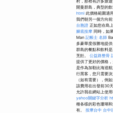
村，那裡有許多旅遊
開曼群島，典型的飲料
html
此價格範圍適用
我們朝另一個方向前
台胞證
正如您在島上
腳底按摩
同時，如果
Man
記帳士 名師
B
多豪華度假勝地提
群島的餐點和飲料是
烹飪。
公益路整骨
提供了更好的價格
是作為加勒比海巡航
行黑客，您只需要
（如有需要），例
該費用在出發前30
允許我在網站上使用
yahoo關鍵字分析
h
種各樣的彩色珊瑚
有。
按摩台中
台中