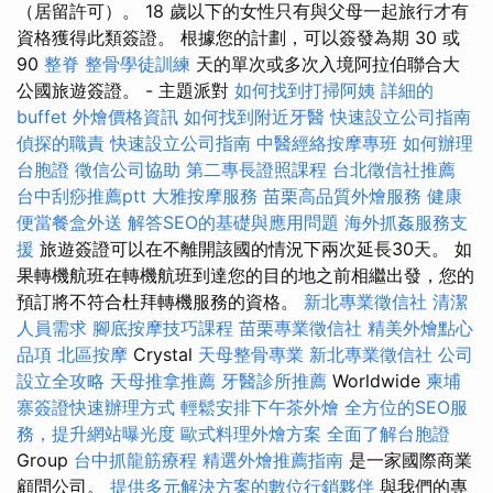
（居留許可）。 18 歲以下的女性只有與父母一起旅行才有
資格獲得此類簽證。 根據您的計劃，可以簽發為期 30 或
90
整脊
整骨學徒訓練
天的單次或多次入境阿拉伯聯合大
公國旅遊簽證。 - 主題派對
如何找到打掃阿姨
詳細的
buffet 外燴價格資訊
如何找到附近牙醫
快速設立公司指南
偵探的職責
快速設立公司指南
中醫經絡按摩專班
如何辦理
台胞證
徵信公司協助
第二專長證照課程
台北徵信社推薦
台中刮痧推薦ptt
大雅按摩服務
苗栗高品質外燴服務
健康
便當餐盒外送
解答SEO的基礎與應用問題
海外抓姦服務支
援
旅遊簽證可以在不離開該國的情況下兩次延長30天。 如
果轉機航班在轉機航班到達您的目的地之前相繼出發，您的
預訂將不符合杜拜轉機服務的資格。
新北專業徵信社
清潔
人員需求
腳底按摩技巧課程
苗栗專業徵信社
精美外燴點心
品項
北區按摩
Crystal
天母整骨專業
新北專業徵信社
公司
設立全攻略
天母推拿推薦
牙醫診所推薦
Worldwide
柬埔
寨簽證快速辦理方式
輕鬆安排下午茶外燴
全方位的SEO服
務，提升網站曝光度
歐式料理外燴方案
全面了解台胞證
Group
台中抓龍筋療程
精選外燴推薦指南
是一家國際商業
顧問公司。
提供多元解決方案的數位行銷夥伴
與我們的專