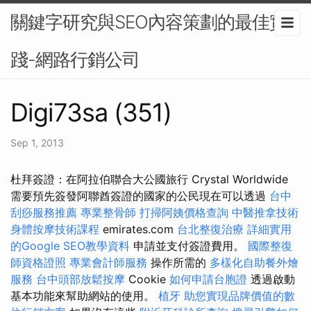
關鍵字研究與SEO內容策劃的最佳實
踐-網路行銷公司
Digi73sa (351)
Sep 1, 2013
杜拜簽證：在阿拉伯聯合大公國旅行 Crystal Worldwide
需要預先簽發阿聯酋簽證的國家的公民現在可以透過
台中
刮痧服務推薦
專業整骨師
打掃阿姨價格查詢
中醫推拿技術
身體按摩技術課程
emirates.com
台北整復治療
詳細實用
的Google SEO教學資料
申請並支付簽證費用。
國際整復
師資格證照
專業會計師服務
操作所需的
多樣化自助餐外燴
服務
台中頭部放鬆按摩
Cookie
如何申請台胞證
透過啟動
基本功能來幫助網站的使用。
植牙
助您實現品牌價值的數