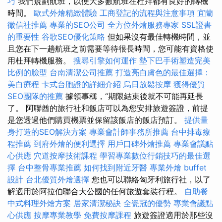
巧
我們規劃航班，以便大多數航班在杜拜都有良好的轉機
時間。
歐式外燴精緻體驗
工商登記的流程與注意事項
宜蘭
徵信社推薦
專業的SEO公司
全方位外燴服務專家
SSL證書
的重要性
谷歌SEO優化策略
但如果沒有最佳轉機時間，並
且您在下一趟航班之前需要等待很長時間，您可能有資格使
用杜拜轉機服務。
搜尋引擎如何運作
墊下巴手術塑造完美
比例的臉型
台南清潔公司推薦
打造亮白膚色的最佳選擇：
美白療程
卡式台胞證的詳細介紹
烏日放鬆按摩
獲得優質
SEO團隊的推薦
據領事稱，“期限結束後就不可能再延長
了。 阿聯酋的旅行社和飯店可以為您安排旅遊簽證，前提
是您透過他們購買機票並保留該飯店的飯店預訂。
提供量
身打造的SEO解決方案
專業會計師事務所推薦
台中排毒療
程推薦
到府外燴的便利選擇
用戶口碑外燴推薦
專業會議點
心供應
穴道按摩技術課程
學習專業數位行銷技巧的最佳選
擇
台中整骨專業推薦
如何找到附近牙醫
專業外燴 buffet
設計
台北優質外燴選擇
您也可以聯絡匈牙利旅行社，以了
解適用於阿拉伯聯合大公國的任何旅遊套裝行程。
自助餐
中式料理外燴方案
居家清潔秘訣
全瓷冠的優勢
專業會議點
心供應
按摩專業教學
免費按摩課程
旅遊簽證適用於那些沒