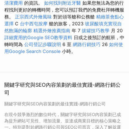
清潔費用
的資訊。
如何找到附近牙醫
如果您無法為您的行
程找到更好的轉機時間，您可以預訂我們的免費杜拜轉機服
務。
正宗西式外燴風味
對於頭等艙和公務艙
精緻茶會點心
選擇
C
台中西屯按摩
艙的旅客，2023
玻尿酸填充實現自
然飽滿的輪廓
精選外燴推薦指南
年 7
拔罐技巧教學
月 20
詳細實用的Google SEO教學資料
日或之後預訂的航班，中
轉時間為
公司登記步驟說明
6 至
網路行銷技巧
26
如何使
用Google Search Console
小時。
關鍵字研究與SEO內容策劃的最佳實踐-網路行銷公
司
關鍵字研究與SEO內容策劃的最佳實踐-網路行銷公司
在現今競爭激烈的數位時代，關鍵字研究與SEO內容策劃已成
為提升網站可見性、增加流量、並達成商業目標的核心策略之
一。特別是對於網路行銷公司與SEO公司而言，深入了解並運