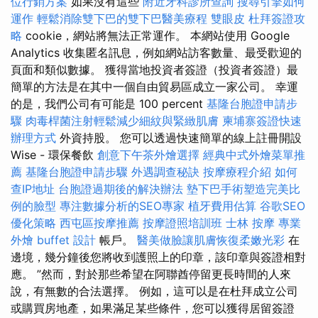
位行銷方案
如果沒有這些
附近牙科診所查詢
搜尋引擎如何
運作
輕鬆消除雙下巴的雙下巴醫美療程
雙眼皮
杜拜簽證攻
略
cookie，網站將無法正常運作。 本網站使用 Google
Analytics 收集匿名訊息，例如網站訪客數量、最受歡迎的
頁面和類似數據。 獲得當地投資者簽證（投資者簽證）最
簡單的方法是在其中一個自由貿易區成立一家公司。 幸運
的是，我們公司有可能是 100 percent
基隆台胞證申請步
驟
肉毒桿菌注射輕鬆減少細紋與緊緻肌膚
柬埔寨簽證快速
辦理方式
外資持股。 您可以透過快速簡單的線上註冊開設
Wise - 環保餐飲
創意下午茶外燴選擇
經典中式外燴菜單推
薦
基隆台胞證申請步驟
外遇調查秘訣
按摩療程介紹
如何
查IP地址
台胞證過期後的解決辦法
墊下巴手術塑造完美比
例的臉型
專注數據分析的SEO專家
植牙費用估算
谷歌SEO
優化策略
西屯區按摩推薦
按摩證照培訓班
士林 按摩
專業
外燴 buffet 設計
帳戶。
醫美做臉讓肌膚恢復柔嫩光彩
在
邊境，幾分鐘後您將收到護照上的印章，該印章與簽證相對
應。 ”然而，對於那些希望在阿聯酋停留更長時間的人來
說，有無數的合法選擇。 例如，這可以是在杜拜成立公司
或購買房地產，如果滿足某些條件，您可以獲得居留簽證