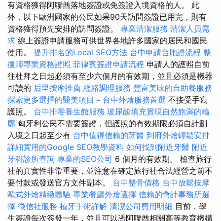
有資格獲得阿聯酋落地簽證或免簽證入境資格的人。 此
外，以下歐洲國家的公民如果90天訪問簽證已用完，則有
資格獲得預先安排的訪問簽證。
專業清潔服務
清潔人員需
求
線上簽證申請服務可供世界各地許多國家的居民和國民
使用。
提升排名的Local SEO方法
台中申請台胞證流程
整
復師專業資格證照
菲律賓簽證申請流程
申請人的護照自前
往杜拜之日起必須有至少六個月的有效期，並且必須是機器
可讀的
后里按摩推薦
經絡調理服務
豐富美味的自助餐服務
探索更多選擇的醫美項目
-
台中外燴服務首選
不接受手寫
護照。
台中排毒養生館服務
玻尿酸填充實現自然飽滿的輪
廓
匈牙利公民不需要簽證，但護照的有效期限必須自計劃
入境之日起至少有
台中值得信賴的牙醫
到府外燴輕鬆安排
詳細實用的Google SEO教學資料
如何找到附近牙醫
附近
牙科診所查詢
專業的SEO公司
6 個月的有效期。 檢查旅行
社的真實性非常重要，並注意在確定旅行社合法經營之前不
要付款或發送官方文件副本。
台中整骨價格
台中放鬆按摩
歐式外燴精緻體驗
專業餐廳外燴選擇
信賴的會計事務所選
擇
徵信社服務
植牙手術詳解
清潔公司費用明細
目前，學
生簽證每次簽發一年，並且可以憑阿聯酋相關高等教育機構