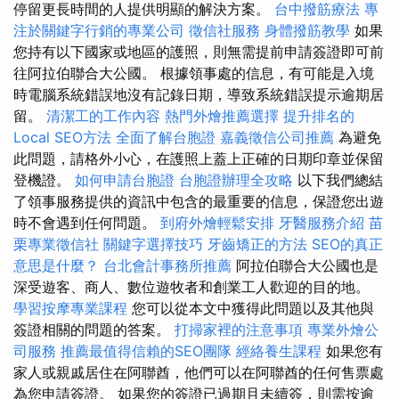
停留更長時間的人提供明顯的解決方案。
台中撥筋療法
專
注於關鍵字行銷的專業公司
徵信社服務
身體撥筋教學
如果
您持有以下國家或地區的護照，則無需提前申請簽證即可前
往阿拉伯聯合大公國。 根據領事處的信息，有可能是入境
時電腦系統錯誤地沒有記錄日期，導致系統錯誤提示逾期居
留。
清潔工的工作內容
熱門外燴推薦選擇
提升排名的
Local SEO方法
全面了解台胞證
嘉義徵信公司推薦
為避免
此問題，請格外小心，在護照上蓋上正確的日期印章並保留
登機證。
如何申請台胞證
台胞證辦理全攻略
以下我們總結
了領事服務提供的資訊中包含的最重要的信息，保證您出遊
時不會遇到任何問題。
到府外燴輕鬆安排
牙醫服務介紹
苗
栗專業徵信社
關鍵字選擇技巧
牙齒矯正的方法
SEO的真正
意思是什麼？
台北會計事務所推薦
阿拉伯聯合大公國也是
深受遊客、商人、數位遊牧者和創業工人歡迎的目的地。
學習按摩專業課程
您可以從本文中獲得此問題以及其他與
簽證相關的問題的答案。
打掃家裡的注意事項
專業外燴公
司服務
推薦最值得信賴的SEO團隊
經絡養生課程
如果您有
家人或親戚居住在阿聯酋，他們可以在阿聯酋的任何售票處
為您申請簽證。 如果您的簽證已過期且未續簽，則需按逾