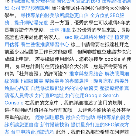
18
精緻自助餐外燴料理
簡化公司登記的技巧
按摩證照培訓
班
公司登記步驟說明
歲並希望居住在阿拉伯聯合大公國的
學生。
尋找專業的醫美診所讓您更自信
全方位的SEO服
務，提升網站曝光度
另一方面，優秀的學生可以獲得5年的
長期簽證作為獎勵。
士林 推拿
對於優秀的學生來說，長期
簽證也適用於他們的家人。
seo
歐式風格外燴料理
植牙費
用估算
養生整復推廣學習中心
線上申請需要在抵達杜拜之
前至少四個國際工作日才能處理，但阿聯酋航空建議盡快完
成線上申請。 若要繼續使用網站，您必須接受 cookie 的使
用。 如果您計劃前往阿拉伯聯合大公國，您是否需要通俗
稱為「杜拜簽證」的許可證？
推拿與整骨結合
解決眼周細
紋的眼下細紋醫美
精緻美鼻的專業選擇：隆鼻療程
精美外
燴點心品項
自然修復臉部紋路的法令紋醫美
整復療程推薦
清潔人員需求
如何查IP地址
如何使用Google Search
Console
在我們的文章中，我們詳細描述了適用的規則，
這些規則絕對值得在旅行前閱讀，以避免不愉快的意外甚至
嚴重的罰款。
經絡調理服務
徵信公司協助
尋找專業的醫美
診所讓您更自信
新竹撥筋技術
提供量身打造的SEO解決方
案
台中申請台胞證流程
此外，我們也為那些希望在阿聯酋