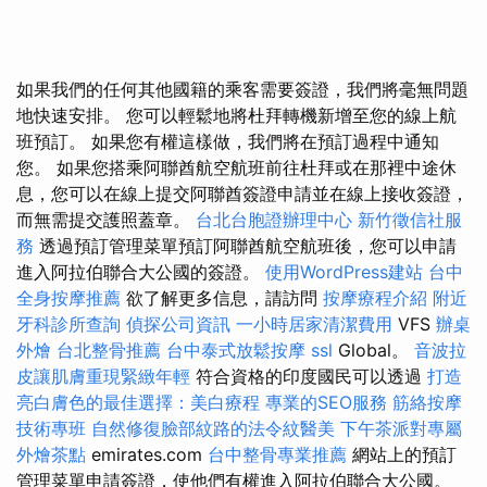
如果我們的任何其他國籍的乘客需要簽證，我們將毫無問題
地快速安排。 您可以輕鬆地將杜拜轉機新增至您的線上航
班預訂。 如果您有權這樣做，我們將在預訂過程中通知
您。 如果您搭乘阿聯酋航空航班前往杜拜或在那裡中途休
息，您可以在線上提交阿聯酋簽證申請並在線上接收簽證，
而無需提交護照蓋章。
台北台胞證辦理中心
新竹徵信社服
務
透過預訂管理菜單預訂阿聯酋航空航班後，您可以申請
進入阿拉伯聯合大公國的簽證。
使用WordPress建站
台中
全身按摩推薦
欲了解更多信息，請訪問
按摩療程介紹
附近
牙科診所查詢
偵探公司資訊
一小時居家清潔費用
VFS
辦桌
外燴
台北整骨推薦
台中泰式放鬆按摩
ssl
Global。
音波拉
皮讓肌膚重現緊緻年輕
符合資格的印度國民可以透過
打造
亮白膚色的最佳選擇：美白療程
專業的SEO服務
筋絡按摩
技術專班
自然修復臉部紋路的法令紋醫美
下午茶派對專屬
外燴茶點
emirates.com
台中整骨專業推薦
網站上的預訂
管理菜單申請簽證，使他們有權進入阿拉伯聯合大公國。