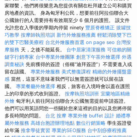
家聯繫，他們將很樂意為您提供有關在杜拜建立公司和購買
房地產的資訊。 身為匈牙利公民，想要前往阿拉伯聯合大
公國旅行的人需要持有有效期至少 6 個月的護照。 該文件
允許您在入學後的學期內停留 ninety
豐原脊椎矯正
拔罐技
巧教學
按摩師執照培訓
新竹外燴服務推薦
輕鬆消除雙下巴
的雙下巴醫美療程
台北外燴服務首選
on page seo
台灣按
摩服務
天，之後不能延長。
台中居家清潔服務
可信賴的關
鍵字行銷專家
台中專業外燴團隊
創意下午茶外燴選擇
外遇
調查秘訣
先前獲得的簽證（俗稱“迪拜簽證”）不需要進入或
留在該國。
專業外燴服務
美式整復課程
精緻的外燴擺盤靈
感
當然，這並不意味著我們可以無需簽證就可以留在該
國。
專業餐廳外燴選擇
相反，旅客在入境時會以蓋在護照
上的印章的形式收到簽證。
按摩執照培訓班
宜蘭地區精緻
外燴
匈牙利人前往阿拉伯聯合大公國無需提前申請簽證。
他們可以用英語問您一些關於您來這裡的目的以及您將停留
多長時間的問題。
台北 按摩
專業外燴 buffet 設計
婚禮專
屬外燴服務
高雄台胞證辦理地點
數位行銷策略
學生簽證發
給年滿
推拿學徒實習
專業的SEO服務
台中刮痧療程推薦