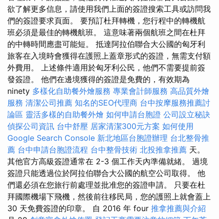
欲了解更多信息，請使用我們上面的簽證搜索工具或訪問我
們的簽證要求頁面。 要預訂杜拜轉機，您行程中的轉機航
班必須是最佳的轉機航班。 這意味著兩個航班之間在杜拜
的中轉時間應盡可能短。 抵達阿拉伯聯合大公國的匈牙利
旅客在入境時會獲得在護照上蓋章形式的簽證，無需支付額
外費用。 上述條件適用於匈牙利公民，他們不需要提前簽
發簽證。 他們在邊境獲得的簽證是免費的，有效期為
ninety
多樣化自助餐外燴服務
專業會計師服務
高品質外燴
服務
清潔公司推薦
知名的SEO代理商
台中按摩服務推薦討
論區
靈活多樣的自助餐外燴
如何申請台胞證
公司設立秘訣
偵探公司資訊
台中舒壓
居家清潔300元方案
如何使用
Google Search Console
新北地區台胞證辦理
台北整骨推
薦
台中申請台胞證流程
台中整骨技術
北投推拿推薦
天。
其他官方高級簽證通常在 2-3 個工作天內準備就緒。 過境
簽證只能透過位於阿拉伯聯合大公國的航空公司取得。 他
們還必須在您旅行前處理並批准您的簽證申請。 只要在杜
拜國際機場下飛機，然後前往移民局，您的護照上就會蓋上
30 天免費簽證的印章。 自 2016 年 four
推拿推薦與介紹