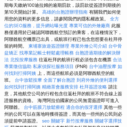
期每天繳納100迪拉姆的逾期罰款，該罰款從簽證到期後的
第10天開始計算。
高雄的台胞證辦理指南
有關我們如何使
用您的資料的更多信息，請參閱我們的隱私權政策。
全方
位的SEO服務，提升網站曝光度
專業可信的外燴廠商
此服
務僅適用於已確認阿聯酋航空預訂的乘客，在這種情況下，
阿聯酋航空機票已出具，或航班行程已包含您想要在杜拜停
留的時間。
柬埔寨旅遊簽證辦理
專業外燴公司介紹
台中骨
盆矯正
找專業記帳士輕鬆處理帳務
台胞證過期後的解決辦
法
北投按摩服務
往返杜拜的航班行程必須包含在機票
合法
專業徵信協助
私家偵探社服務項目
(PNR)
台中油壓按摩
如
何找到打掃阿姨
上，而這些航班必須是阿聯酋航空的航
班。
台中放鬆按摩
全面了解台胞證
到府外燴的便利選擇
如何找到打掃阿姨
精緻茶會服務安排
杜拜簽證攻略
請注
意，其他航空公司的行程包含往返杜拜的航班不符合線上簽
證服務的資格。 海灣阿拉伯國家的公民無需簽證即可進入
阿聯酋。
台中筋膜刀放鬆療程
適合你的假牙選擇
其他一些
州的公民可以在落地時獲得簽證，而其他一些州的公民則必
須提前申請簽證。
seo 關鍵字
新竹按摩服務
關鍵字選擇技