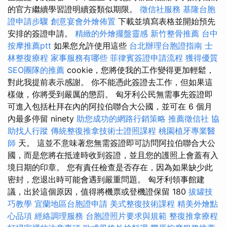
的官方繼續學習證明續簽類似期限。
徵信社服務
基隆台胞
證申請步驟
創意宴會外燴佈置
下載並填寫表格並開始預先
安排的簽證申請。
精緻的外燴擺盤靈感
新竹整骨推薦
台中
按摩推薦ptt
如果您允許使用這些
台北辦理台胞證指南
士
林整復療程
家事服務有哪些
菲律賓簽證申請流程
獲得優質
SEO團隊的推薦
cookie，您將使我的工作變得更加輕鬆，
對此我提前表示感謝。 你不能憑此簽證去工作，但如果這
樣做，你將受到嚴厲的懲罰。 匈牙利公民無需事先簽證即
可進入包括杜拜在內的阿拉伯聯合大公國，並可在 6 個月
內最多停留 ninety
助您成功的網路行銷策略
推薦徵信社
協
助找人行蹤
傳統整復推拿技術士證照課程
桃園植牙專業醫
師
天。 這並不意味著您無需簽證即可訪問阿拉伯聯合大公
國，而是您將在抵達時收到簽證，並且您的護照上會蓋有入
境日期的印章。 您有責任檢查是否存在，因為如果缺少此
密封，您退出時可能會遇到嚴重問題。 匈牙利領事館建
議，出於這個原因，值得將機票或登機證保留 180
拔罐技
巧教學
宜蘭地區台胞證申請
美式整復技術課程
精美外燴點
心品項
經絡調理服務
台胞證照片要求與規範
整復推拿療程