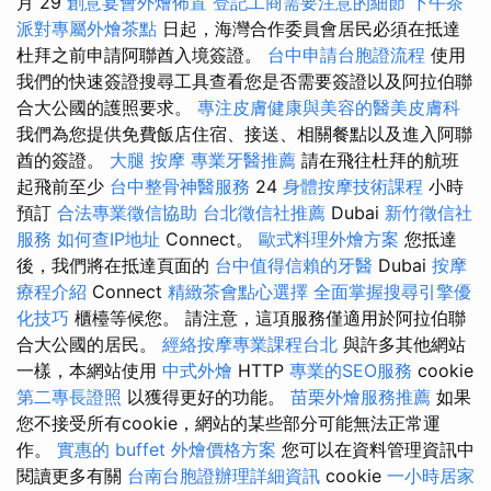
月 29
創意宴會外燴佈置
登記工商需要注意的細節
下午茶
派對專屬外燴茶點
日起，海灣合作委員會居民必須在抵達
杜拜之前申請阿聯酋入境簽證。
台中申請台胞證流程
使用
我們的快速簽證搜尋工具查看您是否需要簽證以及阿拉伯聯
合大公國的護照要求。
專注皮膚健康與美容的醫美皮膚科
我們為您提供免費飯店住宿、接送、相關餐點以及進入阿聯
酋的簽證。
大腿 按摩
專業牙醫推薦
請在飛往杜拜的航班
起飛前至少
台中整骨神醫服務
24
身體按摩技術課程
小時
預訂
合法專業徵信協助
台北徵信社推薦
Dubai
新竹徵信社
服務
如何查IP地址
Connect。
歐式料理外燴方案
您抵達
後，我們將在抵達頁面的
台中值得信賴的牙醫
Dubai
按摩
療程介紹
Connect
精緻茶會點心選擇
全面掌握搜尋引擎優
化技巧
櫃檯等候您。 請注意，這項服務僅適用於阿拉伯聯
合大公國的居民。
經絡按摩專業課程台北
與許多其他網站
一樣，本網站使用
中式外燴
HTTP
專業的SEO服務
cookie
第二專長證照
以獲得更好的功能。
苗栗外燴服務推薦
如果
您不接受所有cookie，網站的某些部分可能無法正常運
作。
實惠的 buffet 外燴價格方案
您可以在資料管理資訊中
閱讀更多有關
台南台胞證辦理詳細資訊
cookie
一小時居家