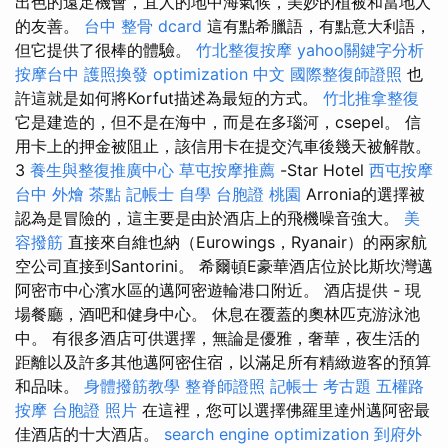
出色的遠足機會，宜人的地中海氣候，美妙的植被和當地人
的友善。
台中 整骨 dcard
這有點希臘語，有點意大利語，
但它提供了很棒的體驗。
竹北整復按摩
yahoo關鍵字分析
按摩台中
護照換發
optimization 中文
國際整復師證照
也
許這就是如何將Korfut描述為最短的方式。
竹北推拿整復
它是建造的，但不是在海中，而是在多瑙河，csepel。 信
用卡上的押金被阻止，該信用卡在提交汽車後幾天被解散。
3
養生與整復推廣中心
草屯按摩推薦
-Star Hotel
西屯按摩
台中 外燴 茶點
記帳士 自學
台胞證 桃園
Arronia的選擇被
認為是冒險的，這主要是由於酒店上的飛機噪音強大。
美
容撥筋
直接來自維也納（Eurowings，Ryanair）的兩家航
空公司直接到Santorini。 希爾頓E豪華酒店位於比斯坎灣邁
阿密市中心濱水區的邁阿密遊輪港口附近。 酒店提供 - 現
場餐廳，酒吧和健身中心。 休息在覆蓋的奧林匹克游泳池
中。 有很多酒店可供選擇，無論是優雅，奢華，夜生活的
距離以及許多其他邁阿密住宿，以滿足所有精緻遊客的預算
和品味。
身體撥筋教學
整脊師證照
記帳士 考古題
五權路
按摩
台胞證 照片
在這裡，您可以選擇佛羅里達州邁阿密最
佳酒店的十大酒店。
search engine optimization
到府外