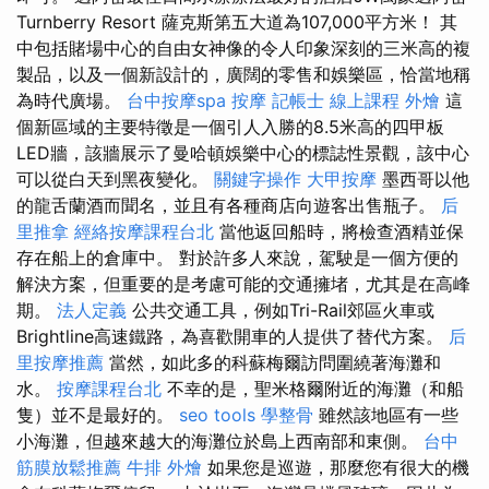
Turnberry Resort 薩克斯第五大道為107,000平方米！ 其
中包括賭場中心的自由女神像的令人印象深刻的三米高的複
製品，以及一個新設計的，廣闊的零售和娛樂區，恰當地稱
為時代廣場。
台中按摩spa
按摩
記帳士 線上課程
外燴
這
個新區域的主要特徵是一個引人入勝的8.5米高的四甲板
LED牆，該牆展示了曼哈頓娛樂中心的標誌性景觀，該中心
可以從白天到黑夜變化。
關鍵字操作
大甲按摩
墨西哥以他
的龍舌蘭酒而聞名，並且有各種商店向遊客出售瓶子。
后
里推拿
經絡按摩課程台北
當他返回船時，將檢查酒精並保
存在船上的倉庫中。 對於許多人來說，駕駛是一個方便的
解決方案，但重要的是考慮可能的交通擁堵，尤其是在高峰
期。
法人定義
公共交通工具，例如Tri-Rail郊區火車或
Brightline高速鐵路，為喜歡開車的人提供了替代方案。
后
里按摩推薦
當然，如此多的科蘇梅爾訪問圍繞著海灘和
水。
按摩課程台北
不幸的是，聖米格爾附近的海灘（和船
隻）並不是最好的。
seo tools
學整骨
雖然該地區有一些
小海灘，但越來越大的海灘位於島上西南部和東側。
台中
筋膜放鬆推薦
牛排 外燴
如果您是巡遊，那麼您有很大的機