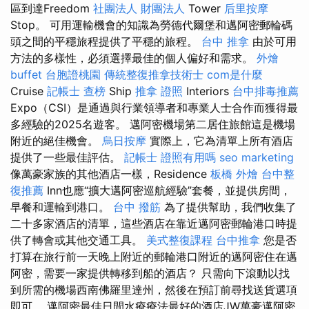
區到達Freedom
社團法人 財團法人
Tower
后里按摩
Stop。 可用運輸機會的知識為勞德代爾堡和邁阿密郵輪碼
頭之間的平穩旅程提供了平穩的旅程。
台中 推拿
由於可用
方法的多樣性，必須選擇最佳的個人偏好和需求。
外燴
buffet
台胞證桃園
傳統整復推拿技術士
com是什麼
Cruise
記帳士 查榜
Ship
推拿 證照
Interiors
台中排毒推薦
Expo（CSI）是通過與行業領導者和專業人士合作而獲得最
多經驗的2025名遊客。 邁阿密機場第二居住旅館這是機場
附近的絕佳機會。
烏日按摩
實際上，它為清單上所有酒店
提供了一些最佳評估。
記帳士 證照有用嗎
seo marketing
像萬豪家族的其他酒店一樣，Residence
板橋 外燴
台中整
復推薦
Inn也應“擴大邁阿密巡航經驗”套餐，並提供房間，
早餐和運輸到港口。
台中 撥筋
為了提供幫助，我們收集了
二十多家酒店的清單，這些酒店在靠近邁阿密郵輪港口時提
供了轉會或其他交通工具。
美式整復課程
台中推拿
您是否
打算在旅行前一天晚上附近的郵輪港口附近的邁阿密住在邁
阿密，需要一家提供轉移到船的酒店？ 只需向下滾動以找
到所需的機場西南佛羅里達州，然後在預訂前尋找送貨選項
即可。 邁阿密最佳日間水療療法最好的酒店JW萬豪邁阿密