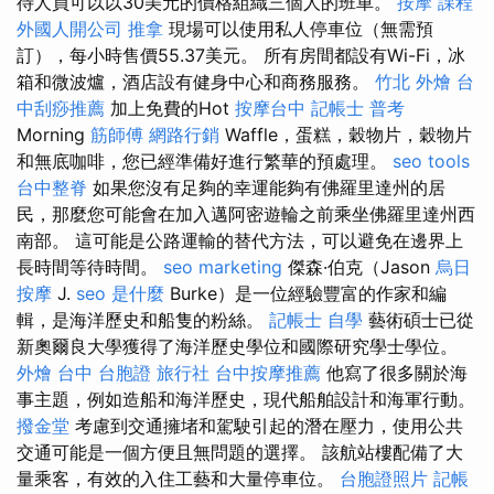
待人員可以以30美元的價格組織三個人的班車。
按摩 課程
外國人開公司
推拿
現場可以使用私人停車位（無需預
訂），每小時售價55.37美元。 所有房間都設有Wi-Fi，冰
箱和微波爐，酒店設有健身中心和商務服務。
竹北 外燴
台
中刮痧推薦
加上免費的Hot
按摩台中
記帳士 普考
Morning
筋師傅
網路行銷
Waffle，蛋糕，穀物片，穀物片
和無底咖啡，您已經準備好進行繁華的預處理。
seo tools
台中整脊
如果您沒有足夠的幸運能夠有佛羅里達州的居
民，那麼您可能會在加入邁阿密遊輪之前乘坐佛羅里達州西
南部。 這可能是公路運輸的替代方法，可以避免在邊界上
長時間等待時間。
seo marketing
傑森·伯克（Jason
烏日
按摩
J.
seo 是什麼
Burke）是一位經驗豐富的作家和編
輯，是海洋歷史和船隻的粉絲。
記帳士 自學
藝術碩士已從
新奧爾良大學獲得了海洋歷史學位和國際研究學士學位。
外燴 台中
台胞證 旅行社
台中按摩推薦
他寫了很多關於海
事主題，例如造船和海洋歷史，現代船舶設計和海軍行動。
撥金堂
考慮到交通擁堵和駕駛引起的潛在壓力，使用公共
交通可能是一個方便且無問題的選擇。 該航站樓配備了大
量乘客，有效的入住工藝和大量停車位。
台胞證照片
記帳