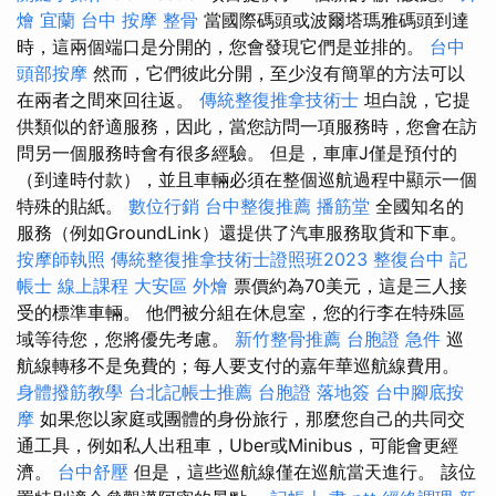
燴 宜蘭
台中 按摩 整骨
當國際碼頭或波爾塔瑪雅碼頭到達
時，這兩個端口是分開的，您會發現它們是並排的。
台中
頭部按摩
然而，它們彼此分開，至少沒有簡單的方法可以
在兩者之間來回往返。
傳統整復推拿技術士
坦白說，它提
供類似的舒適服務，因此，當您訪問一項服務時，您會在訪
問另一個服務時會有很多經驗。 但是，車庫J僅是預付的
（到達時付款），並且車輛必須在整個巡航過程中顯示一個
特殊的貼紙。
數位行銷
台中整復推薦
播筋堂
全國知名的
服務（例如GroundLink）還提供了汽車服務取貨和下車。
按摩師執照
傳統整復推拿技術士證照班2023
整復台中
記
帳士 線上課程
大安區 外燴
票價約為70美元，這是三人接
受的標準車輛。 他們被分組在休息室，您的行李在特殊區
域等待您，您將優先考慮。
新竹整骨推薦
台胞證 急件
巡
航線轉移不是免費的；每人要支付的嘉年華巡航線費用。
身體撥筋教學
台北記帳士推薦
台胞證 落地簽
台中腳底按
摩
如果您以家庭或團體的身份旅行，那麼您自己的共同交
通工具，例如私人出租車，Uber或Minibus，可能會更經
濟。
台中舒壓
但是，這些巡航線僅在巡航當天進行。 該位