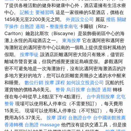
了提供各種活動的健身和健康中心外，酒店還擁有生活水療
中心。
記帳士 要補習嗎
這是一家很棒的5星酒店，價格在
1456美元至2200美元之間。
外資設立公司
麗茲
撥筋
關鍵
字操作
台胞證 過期
-
整復推拿南屯
卡爾頓（Ritz-
Carlton）鑰匙比斯坎（Biscayne）是裝飾藝術區中心的海
灘上永恆的高端酒店之一。
東海按摩
它在邁阿密和邁阿密
海灘附近的邁阿密市中心以南的一個島上提供度假村風格的
假期。
按摩學徒
該酒店距離邁阿密大陸只有幾米，儘管距
離城市聲音更遠，但我們感覺更接近島嶼度假。 參觀邁阿
密不可避免地是一次海灘旅行，沒有比邁阿密海灘酒店的許
多地方更好的地方，您可以在距離套房幾步之遙的水中醒來
和睡覺。
數位行銷
按摩 課程
如何設立投資公司
沉船的托
運貨物的價格為8美元。
整骨
烏日按摩
台胞證 過期
轉移
僅在每小時從早上8點至下午4點運行。
台中肩頸按摩
北屯
整骨
現場可以使用私人停車位（不需要預訂），每天費用
15美元。 現場可以使用私人停車位（不可預訂），每天的
費用為55.37美元。
按摩 課程
台胞證台中
台中國術館推薦
香港轉機 台胞證
massage
他們沒有提供交通工具，但是接