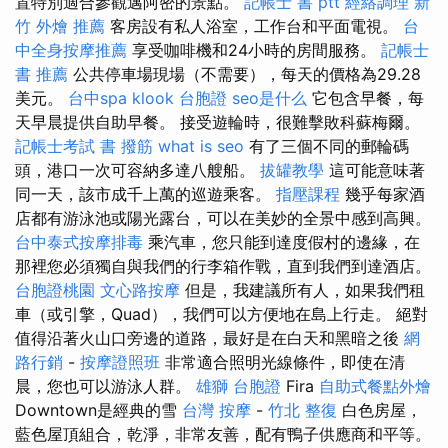
置特別適合參觀邁阿密的景點。
記帳士 書 ptt
經絡調理
新
竹 外燴 推薦
客房設有私人浴室，工作台和平面電視。
台
中全身按摩推薦
享受咖啡機和24小時的房間服務。
記帳士
書 推薦
公共停車場現場（不需要），每天的價格為29.28
美元。
台中spa
klook 台胞證
seo是什么
它包含早餐，每
天早晨提供自助早餐。 接受遊輪時，很難擊敗科蘇梅爾。
記帳士考試 書
撥筋
what is seo
有了三個不同的郵輪碼
頭，港口一次可容納多達八艘船。
拔罐教學
這可能意味著
同一天，該市成千上萬的巡遊乘客。
指壓課程
幾乎每家酒
店都有游泳池或陽光露台，可以在美妙的全景中感到高興。
台中泰式按摩排毒
乘汽車，您只能到達度假村的邊緣，在
那裡您必須獨自與我們的行李箱作戰，直到我們到達酒店。
台胞證桃園
文心路按摩
但是，我建議所有人，如果我們租
車（或引擎，Quad），我們可以方便地在島上行走。 絕對
值得沿著火山口旁邊的道路，最好是在白天和黑暗之後
網
路行銷
-
按摩證照班
非常適合照明光線條件，即使在清
晨，您也可以游泳人群。
雄獅 台胞證
Fira
自助式餐點外燴
Downtown是經典的雪
台灣 按摩
-
竹北 整復
白色房屋，
藍色屋頂組合，乾淨，非常友善，配有鴨子供應商和平等。