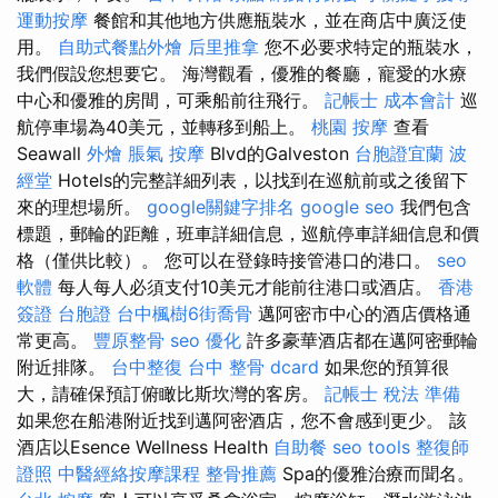
運動按摩
餐館和其他地方供應瓶裝水，並在商店中廣泛使
用。
自助式餐點外燴
后里推拿
您不必要求特定的瓶裝水，
我們假設您想要它。 海灣觀看，優雅的餐廳，寵愛的水療
中心和優雅的房間，可乘船前往飛行。
記帳士 成本會計
巡
航停車場為40美元，並轉移到船上。
桃園 按摩
查看
Seawall
外燴
脹氣 按摩
Blvd的Galveston
台胞證宜蘭
波
經堂
Hotels的完整詳細列表，以找到在巡航前或之後留下
來的理想場所。
google關鍵字排名
google seo
我們包含
標題，郵輪的距離，班車詳細信息，巡航停車詳細信息和價
格（僅供比較）。 您可以在登錄時接管港口的港口。
seo
軟體
每人每人必須支付10美元才能前往港口或酒店。
香港
簽證 台胞證
台中楓樹6街喬骨
邁阿密市中心的酒店價格通
常更高。
豐原整骨
seo 優化
許多豪華酒店都在邁阿密郵輪
附近排隊。
台中整復
台中 整骨 dcard
如果您的預算很
大，請確保預訂俯瞰比斯坎灣的客房。
記帳士 稅法 準備
如果您在船港附近找到邁阿密酒店，您不會感到更少。 該
酒店以Esence Wellness Health
自助餐
seo tools
整復師
證照
中醫經絡按摩課程
整骨推薦
Spa的優雅治療而聞名。