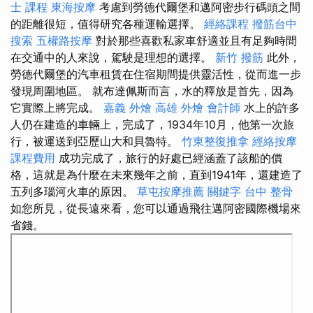
士 課程
東海按摩
考慮到勞德代爾堡和邁阿密步行碼頭之間
的距離很短，值得研究各種運輸選擇。
經絡課程
撥筋台中
搜索
五權路按摩
對於那些喜歡私家車舒適並且有足夠時間
在交通中的人來說，駕駛是理想的選擇。
新竹 撥筋
此外，
勞德代爾堡的汽車租賃在住宿期間提供靈活性，從而進一步
發現周圍地區。 就布達佩斯而言，水的釋放是首先，因為
它實際上將完成。
嘉義 外燴
高雄 外燴
會計師
水上的許多
人仍在建造的車輛上，完成了，1934年10月，他第一次旅
行，被運送到亞歷山大和貝魯特。
竹東整復推拿
經絡按摩
課程費用
成功完成了，旅行的好處已經涵蓋了該船的價
格，這就是為什麼在未來幾年之前，直到1941年，還建造了
五列多瑙河火車的原因。
草屯按摩推薦
關鍵字
台中 整骨
如您所見，從長遠來看，您可以通過飛往邁阿密國際機場來
省錢。