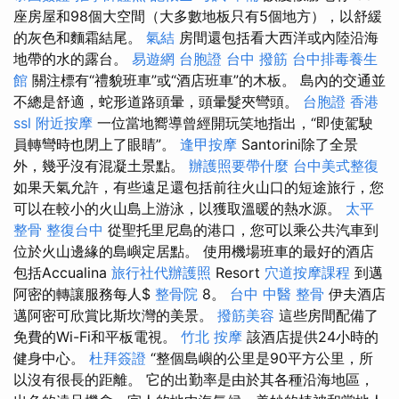
座房屋和98個大空間（大多數地板只有5個地方），以舒緩
的灰色和麵霜結尾。
氣結
房間還包括看大西洋或內陸沿海
地帶的水的露台。
易遊網 台胞證
台中 撥筋
台中排毒養生
館
關注標有“禮貌班車”或“酒店班車”的木板。 島內的交通並
不總是舒適，蛇形道路頭暈，頭暈髮夾彎頭。
台胞證 香港
ssl
附近按摩
一位當地嚮導曾經開玩笑地指出，“即使駕駛
員轉彎時也閉上了眼睛”。
逢甲按摩
Santorini除了全景
外，幾乎沒有混凝土景點。
辦護照要帶什麼
台中美式整復
如果天氣允許，有些遠足還包括前往火山口的短途旅行，您
可以在較小的火山島上游泳，以獲取溫暖的熱水源。
太平
整骨
整復台中
從聖托里尼島的港口，您可以乘公共汽車到
位於火山邊緣的島嶼定居點。 使用機場班車的最好的酒店
包括Accualina
旅行社代辦護照
Resort
穴道按摩課程
到邁
阿密的轉讓服務每人$
整骨院
8。
台中 中醫 整骨
伊夫酒店
邁阿密可欣賞比斯坎灣的美景。
撥筋美容
這些房間配備了
免費的Wi-Fi和平板電視。
竹北 按摩
該酒店提供24小時的
健身中心。
杜拜簽證
“整個島嶼的公里是90平方公里，所
以沒有很長的距離。 它的出勤率是由於其各種沿海地區，