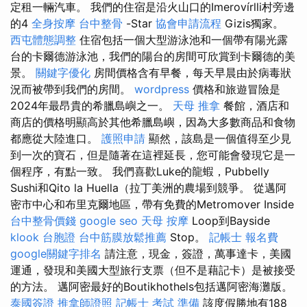
定租一輛汽車。 我們的住宿是沿火山口的Imerovírlli村旁邊
的4
全身按摩
台中整骨
-Star
協會申請流程
Gizis獨家。
西屯體態調整
住宿包括一個大型游泳池和一個帶有陽光露
台的卡爾德游泳池，我們的陽台的房間可欣賞到卡爾德的美
景。
關鍵字優化
房間價格含有早餐，每天早晨由於病毒狀
況而被帶到我們的房間。
wordpress
價格和旅遊冒險是
2024年最昂貴的希臘島嶼之一。
天母 推拿
餐館，酒店和
商店的價格明顯高於其他希臘島嶼，因為大多數商品和食物
都應從大陸進口。
護照申請
顯然，該島是一個值得至少見
到一次的寶石，但是隨著在這裡延長，您可能會發現它是一
個程序，有點一致。 我們喜歡Luke的龍蝦，Pubbelly
Sushi和Qito la Huella（拉丁美洲的農場到競爭。 從邁阿
密市中心和布里克爾地區，帶有免費的Metromover Inside
台中整骨價錢
google seo
天母 按摩
Loop到Bayside
klook 台胞證
台中筋膜放鬆推薦
Stop。
記帳士 報名費
google關鍵字排名
請注意，現金，簽證，萬事達卡，美國
運通，發現和美國大型旅行支票（但不是藉記卡）是被接受
的方法。 邁阿密最好的Boutikhothels包括邁阿密海灘版。
泰國簽證
推拿師證照
記帳士 考試 準備
該度假勝地有188