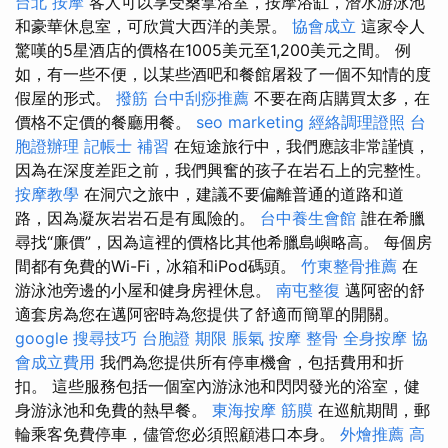
台北 按摩
客人可以享受桑拿浴室，按摩浴缸，潛水游泳池
和豪華休息室，可欣賞大西洋的美景。
協會成立
這家令人
驚嘆的5星酒店的價格在1005美元至1,200美元之間。 例
如，有一些不便，以某些酒吧和餐館屠殺了一個不知情的度
假屋的形式。
撥筋
台中刮痧推薦
不要在商店購買太多，在
價格不定價的餐廳用餐。
seo marketing
經絡調理證照
台
胞證辦理
記帳士 補習
在短途旅行中，我們應該非常謹慎，
因為在深度差距之前，我們興奮的孩子在岩石上的完整性。
按摩教學
在洞穴之旅中，建議不要偏離普通的道路和道
路，因為凝灰岩岩石是有風險的。
台中養生會館
誰在希臘
尋找“廉價”，因為這裡的價格比其他希臘島嶼略高。 每個房
間都有免費的Wi-Fi，冰箱和iPod碼頭。
竹東整骨推薦
在
游泳池旁邊的小屋和健身房裡休息。
南屯整復
邁阿密的舒
適套房為您在邁阿密時為您提供了舒適而簡單的開關。
google 搜尋技巧
台胞證 期限
脹氣 按摩
整骨
全身按摩
協
會成立費用
我們為您提供所有停車機會，包括費用和折
扣。 這些服務包括一個室內游泳池和閃閃發光的浴室，健
身游泳池和免費的熱早餐。
東海按摩
筋膜
在巡航期間，郵
輪乘客免費停車，儘管您必須照顧港口本身。
外燴推薦
高