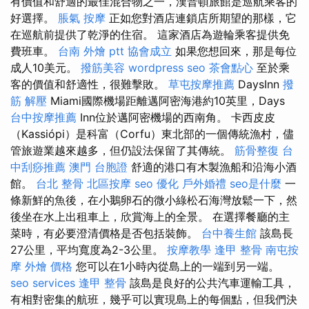
有價值和舒適的最佳混合物之一，漢普頓旅館是巡航乘客的
好選擇。
脹氣 按摩
正如您對酒店連鎖店所期望的那樣，它
在巡航前提供了乾淨的住宿。 這家酒店為遊輪乘客提供免
費班車。
台南 外燴 ptt
協會成立
如果您想回來，那是每位
成人10美元。
撥筋美容
wordpress seo
茶會點心
至於乘
客的價值和舒適性，很難擊敗。
草屯按摩推薦
DaysInn
撥
筋 解壓
Miami國際機場距離邁阿密海港約10英里，Days
台中按摩推薦
Inn位於邁阿密機場的西南角。 卡西皮皮
（Kassiópi）是科富（Corfu）東北部的一個傳統漁村，儘
管旅遊業越來越多，但仍設法保留了其傳統。
筋骨整復
台
中刮痧推薦
澳門 台胞證
舒適的港口有木製漁船和沿海小酒
館。
台北 整骨
北區按摩
seo 優化
戶外婚禮
seo是什麼
一
條新鮮的魚後，在小鵝卵石的微小綠松石海灣放鬆一下，然
後坐在水上出租車上，欣賞海上的全景。 在選擇餐廳的主
菜時，有必要澄清價格是否包括裝飾。
台中養生館
該島長
27公里，平均寬度為2-3公里。
按摩教學
逢甲 整骨
南屯按
摩
外燴 價格
您可以在1小時內從島上的一端到另一端。
seo services
逢甲 整骨
該島是良好的公共汽車運輸工具，
有相對密集的航班，幾乎可以實現島上的每個點，但我們決