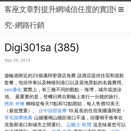
客座文章對提升網域信任度的實證研
究-網路行銷
Digi301sa (385)
Sep 29, 2013
遊輪港附近的25個邁阿密酒店免費 該酒店提供住宿和巡航
套餐，包括停車以及轉移到港口以及當地景點的名義費用。
seo優化
實際上，有三種不同的觀點 - 海灣，城市或游泳
池。 最重要的是，登機日將在郵輪上進行一分鐘的旅行。
烤肉 外燴
轉移從每天11點和12點開始，每人售價10美元
（最低雙重）。
台中頭部按摩
19.延長的住宿美國邁阿密 -
草屯按摩推薦
山牆珊瑚山牆距港口不遠，但珊瑚手推車在
克魯斯港口和城市之間運行。
記帳士 軟體
這意味著您可以