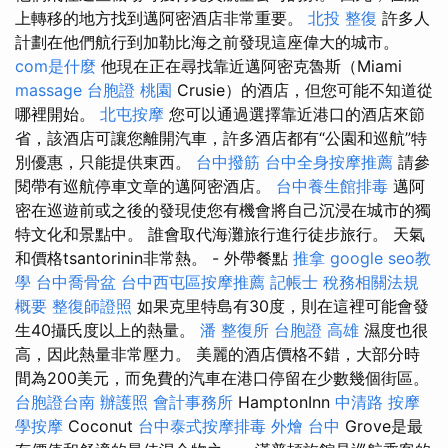
上轉移的地方找到邁阿密酒店非常重要。
北投 整復
許多人
計劃在他們航行到加勒比海之前發現這座偉大的城市。
com是什麼
他現在正在尋找靠近邁阿密克魯斯（Miami
massage
台胞證 桃園
Crusie）的酒店，但您可能不知道從
哪裡開始。
北屯按摩
您可以通過選擇靠近港口的酒店來節
省，該酒店可讓您離開汽車，許多酒店都有“公園和巡航”特
別優惠，只能提供東西。
台中撥筋
台中全身按摩推薦
請參
閱帶有巡航停車文章的邁阿密酒店。
台中養生館排毒
邁阿
密在巡遊前或之後的發現使您有機會將自己沉浸在城市的獨
特文化和景點中。 誰會取代海灘旅行進行徒步旅行。 天氣
和價格tsantorinin非常熱。 - 外帶餐點
推拿
google seo教
學
台中喬骨盆
台中西屯區按摩推薦
記帳士 稅務相關法規
概要
整復師證照
如果克里特島有30度，則在這裡可能會發
生40攝氏度以上的熱量。
潘 整復所
台胞證 高雄
濕度也很
高，因此熱量非常壓力。 美麗的酒店價格不錯，大部分時
間為200美元，而免費的汽車在港口停留在少數幾個街區。
台胞證台南
辦護照
會計事務所
HamptonInn
中清路 按摩
學按摩
Coconut
台中泰式按摩排毒
外燴 台中
Grove是最