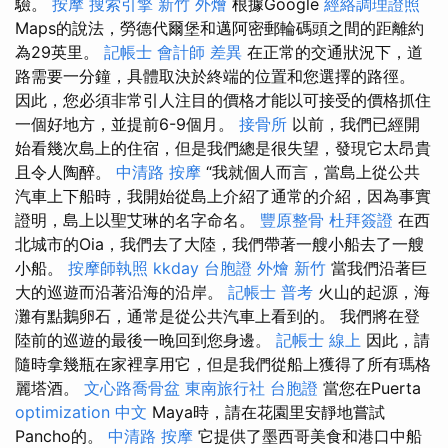
驗。
按摩
搜索引擎
新竹 外燴
根據Google
經絡調理證照
Maps的說法，勞德代爾堡和邁阿密郵輪碼頭之間的距離約
為29英里。
記帳士 會計師 差異
在正常的交通狀況下，道
路需要一分鐘，具體取決於終端的位置和您選擇的路徑。
因此，您必須非常引人注目的價格才能以可接受的價格抓住
一個好地方，並提前6-9個月。
接骨所
以前，我們已經開
始看幾次島上的住宿，但是我們總是很失望，發現它太昂貴
且令人陶醉。
中清路 按摩
“我就個人而言，當島上從公共
汽車上下船時，我開始從島上介紹了通常的介紹，因為事實
證明，島上以聖艾琳的名字命名。
豐原整骨
杜拜簽證
在西
北城市的Oia，我們去了大陸，我們帶著一艘小船去了一艘
小船。
按摩師執照
kkday 台胞證
外燴 新竹
當我們沿著巨
大的巡遊而沿著沿海的沿岸。
記帳士 普考
火山的起源，海
灘有點鵝卵石，通常是從公共汽車上看到的。 我們將在登
陸前的巡遊的最後一晚回到您身邊。
記帳士 線上
因此，請
隨時拿幾瓶在家裡享用它，但是我們從船上獲得了所有瑪格
麗塔酒。
文心路喬骨盆
東南旅行社 台胞證
當您在Puerta
optimization 中文
Maya時，請在花園里安靜地嘗試
Pancho的。
中清路 按摩
它提供了墨西哥美食和港口中船