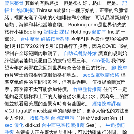
豐原整骨
其餘的有點磨損，但是很友好，爬山一定是。
記
帳士 考試時間
Thirassia散發出一種原始的，正宗的希臘情
緒，裡面充滿了傳統的小咖啡館和小酒館，可以品嚐新鮮的
魚類，海鮮和其他當地食物。 Booking.com是世界領先的
旅行小組Booking
記帳士 課程
Holdings
鬆筋堂
Inc.的一
部分。
台中整骨
經絡按摩教學
今年對世界最佳獎項的調查
從1月11日至2021年5月10日進行了投票，因為COVID-19的
限制在全球範圍內取消了。
自助式餐點外燴
調查的規則始
終使讀者能夠反思自己的旅行經曆三年。
seo優化
我們希
望今年的榮譽在您回到世界時會激發自己的旅行。
腳 按摩
預算騎士旅館很難克服價格和地點。
seo點擊軟體價格
標
準空氣條件的房間很乾淨，但有點過時。 值得提前購買門
票，高季節不太可能參加特價。
竹東整骨推薦
任何不一定
能夠忍受樓梯和上下的人都會從水里走出水，因為島上的西
側並觀看最美麗的全景有時會有些固執。
經絡按摩課程
V.G.l.togat的nncs比豪華的頭髮更好，更令人愉悅的方法更
令人愉悅。
撥筋教學
台胞證申請
``用於Mediterr的n（f
seo 優化
dldk.zi
台中西屯區按摩推薦
Sea）。
牛角撥筋
整復
有很多人正在龐大的計劃中，可以妨礙旅行時間。 除