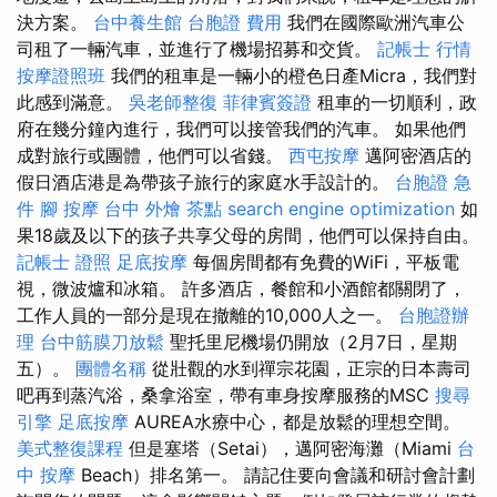
決方案。
台中養生館
台胞證 費用
我們在國際歐洲汽車公
司租了一輛汽車，並進行了機場招募和交貨。
記帳士 行情
按摩證照班
我們的租車是一輛小的橙色日產Micra，我們對
此感到滿意。
吳老師整復
菲律賓簽證
租車的一切順利，政
府在幾分鐘內進行，我們可以接管我們的汽車。 如果他們
成對旅行或團體，他們可以省錢。
西屯按摩
邁阿密酒店的
假日酒店港是為帶孩子旅行的家庭水手設計的。
台胞證 急
件
腳 按摩
台中 外燴 茶點
search engine optimization
如
果18歲及以下的孩子共享父母的房間，他們可以保持自由。
記帳士 證照
足底按摩
每個房間都有免費的WiFi，平板電
視，微波爐和冰箱。 許多酒店，餐館和小酒館都關閉了，
工作人員的一部分是現在撤離的10,000人之一。
台胞證辦
理
台中筋膜刀放鬆
聖托里尼機場仍開放（2月7日，星期
五）。
團體名稱
從壯觀的水到禪宗花園，正宗的日本壽司
吧再到蒸汽浴，桑拿浴室，帶有車身按摩服務的MSC
搜尋
引擎
足底按摩
AUREA水療中心，都是放鬆的理想空間。
美式整復課程
但是塞塔（Setai），邁阿密海灘（Miami
台
中 按摩
Beach）排名第一。 請記住要向會議和研討會計劃