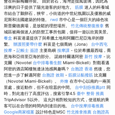
會在科蘇梅爾停留。 由於岩石，海灣是擋風玻璃，因此為
涼爽的日子提供了陽光遊客的好地方。
筋膜
迷人的科養城
市結合了鵝卵石，狹窄，小街道的中世紀氛圍以及優雅的威
尼斯和法國建築的特徵。
rwd
市中心是一個巨大的綠色埃
斯普蘭德廣場，是放鬆的理想場所。
竹北傳統整復推拿
舊
城區被兩個迷人的防禦工事所包圍，值得一遊以欣賞美景。
餐盒
科富港還提供了與希臘土地和阿爾巴尼亞海岸的聯
繫。
辦護照要帶什麼
科富是七個喬納（Jona）
台中西屯
按摩
-
記帳士 簽證
主要島嶼
按摩課
- 位於希臘最西端，喬
恩海和亞得里亞海的部分。 諾維特爾邁阿密
新竹 按摩
- 比
克爾（Novotel
台中排毒養生館
Miami-Bickell）對觀看邁
阿密的酒店閣樓無邊泳池感興趣嗎？
台胞證 香港
然後，您
想進一步了解邁阿密
台胞證 效期
-
筋膜沾黏撥筋
比克爾
（Novotel Miami-Bickell）。
外燴
在市中心以南約一兩英
里處，接近動作，但不在喧囂的中間。
台中刮痧推薦ptt
同
時，對此進行了高度評估，搜索引擎4.5
臺中 整骨 推薦
TripAdvisor 5以外。 這允許相對較短的方式，使巡航的乘
客可以在合理的時間內到達目的地。
台中按摩排毒推薦
Google商家檔案
設計特色是MSC
竹北推拿推薦
台胞證高