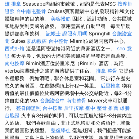
雄
推拿
Seascape向紐約市致敬，紐約是代表MSC
按摩師
證照
台中南屯整骨
Cruises賓客體驗中心的發現精神和文化
體驗精神的目的地。
美容撥筋
因此，設計功能，公共區域
和地點受到美國的啟發。 享用豐富的自助早餐，每天早晨
提供熱食和飲料。
記帳士 證照有用嗎
Springhill
台胞證宜
蘭
Suites
肌肉酸痛
台中整骨
Miami位於邁阿密市中心。
西式外燴
這是邁阿密遊輪港附近的萬豪酒店之一。
seo 意
思
每天早晨，免費的大陸和美國風格的早餐都是自助餐。
南屯按摩
Rimini酒店位於里米尼（Rimini）酒店，為距
vterba海灘幾步之遙的海濱提供了住宿。
推拿 整骨
它提供
各種服務，例如酒吧，聯合休息室和花園。 它步行在歷史
悠久的海灘區，在遊樂碼頭上行程一英里。
后里推拿
物有
所值的最佳價值位於邁阿密機場中央公交站附近，每2-4分
鐘自動化的MIA
台胞證台中
南屯整骨
Mover火車可以通
行。
整脊師證照
台中按摩
后里按摩
臺中 整骨 推薦
雄獅
台胞證
火車有3分鐘的時間，可以在距航站樓5-8分鐘內進
入酒店。 我們喜歡自由，非正式地移動和公路旅行，就像
我們最喜歡的類型。
整復學徒
毫無疑問，我們想盡可能多
地漫遊，去島上島上的角落，對我們來說，租車是理想的解