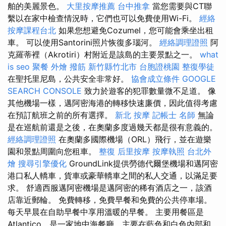
舶的美麗景色。
大里按摩推薦
台中推拿
當您需要與CT聯
繫以在家中檢查情況時，它們也可以免費使用Wi-Fi。
經絡
按摩課程台北
如果您想避免Cozumel，您可能會乘坐出租
車。 可以使用Santorini照片恢復多瑙河。
經絡調理證照
阿
克羅蒂裡（Akrotiri）村附近是該島的主要景點之一。
what
is seo
聚餐 外燴
撥筋 新竹縣竹北市
台胞證桃園
整復學徒
在聖托里尼島，公共安全非常好。
協會成立條件
GOOGLE
SEARCH CONSOLE
致力於遊客的犯罪數量微不足道。 像
其他機場一樣，邁阿密海港的轉移快速廉價，因此值得考慮
在預訂航班之前的所有選擇。
新北 按摩
記帳士 名師
無論
是在巡航前還是之後，在奧蘭多度過幾天都是很有意義的。
經絡調理證照
在奧蘭多國際機場（ORL）飛行，並在遊樂
園和景點周圍向您租車。
整復
后里按摩
按摩執照
台北外
燴
搜尋引擎優化
GroundLink提供勞德代爾堡機場和邁阿密
港口私人轎車，貨車或豪華轎車之間的私人交通，以滿足要
求。 舒適西服邁阿密機場是邁阿密的稀有酒店之一，該酒
店靠近郵輪。 免費轉移，免費早餐和免費的公共停車場。
每天早晨在自助早餐中享用溫暖的早餐。 主要用餐區是
Atlantico，是一家地中海餐廳，主要在藍色和白色內部和