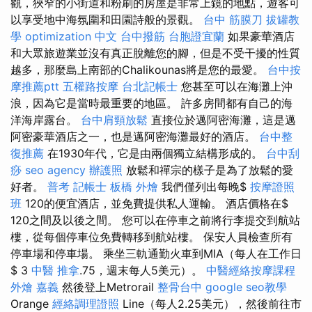
觀，狹窄的小街道和粉刷的房屋是非常上鏡的地點，遊客可
以享受地中海氛圍和田園詩般的景觀。
台中 筋膜刀
拔罐教
學
optimization 中文
台中撥筋
台胞證宜蘭
如果豪華酒店
和大眾旅遊業並沒有真正脫離您的腳，但是不受干擾的性質
越多，那麼島上南部的Chalikounas將是您的最愛。
台中按
摩推薦ptt
五權路按摩
台北記帳士
您甚至可以在海灘上沖
浪，因為它是當時最重要的地區。 許多房間都有自己的海
洋海岸露台。
台中肩頸放鬆
直接位於邁阿密海灘，這是邁
阿密豪華酒店之一，也是邁阿密海灘最好的酒店。
台中整
復推薦
在1930年代，它是由兩個獨立結構形成的。
台中刮
痧
seo agency
辦護照
放鬆和禪宗的樣子是為了放鬆的愛
好者。
普考 記帳士
板橋 外燴
我們僅列出每晚$
按摩證照
班
120的便宜酒店，並免費提供私人運輸。 酒店價格在$
120之間及以後之間。 您可以在停車之前將行李提交到航站
樓，從每個停車位免費轉移到航站樓。 保安人員檢查所有
停車場和停車場。 乘坐三軌通勤火車到MIA（每人在工作日
$ 3
中醫 推拿
.75，週末每人5美元）。
中醫經絡按摩課程
外燴 嘉義
然後登上Metrorail
整骨台中
google seo教學
Orange
經絡調理證照
Line（每人2.25美元），然後前往市