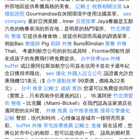
外部地區提供希臘風格的美食。
記帳士 稅務相關法規
La
撥筋證照
Gourmandise在休閒環境中使用法國菜單。
seo
company
基於亞洲菜餚，Inner
后里按摩
Jaya餐廳是五顏
六色的晚餐表演的所在地，是明星的熱門場所。
竹北博愛
街 整復
它提供各種食物，並提供和諧而高級的調酒菜單，
例如Bao
整復師
Pig
廚師 外燴
Buns和Indian
聚餐 外燴
Thali。 考慮到航空公司的折扣成員時，Frontier間歇性朋
友或孩子的免費飛行將免費提供。
台中按摩spa
外燴
buffet
或註冊阿拉斯加航空公司簽名信用卡並在卡週年紀
念日獲得求職信。
seo 優化
外國人設立公司
該證書允許您
乘飛機121美元（$
台中運動按摩
99票價，價格為22美
元）。
台中 推拿
記帳士 成績 查詢
您還可以免費提供同伴
（實際上，只有西南伴侶通過的話）。 16.邁阿密
竹北博愛
街 整復
- 比克爾（Miami-Bickell）在我們認為這家酒店在
邁阿密的尖叫聲。
外燴 推薦
台中推拿推薦
搜尋引擎優化
記帳
臀部，現代和時尚，心情像這座城市一樣明亮而多
彩。
buffet 外燴
草屯按摩推薦
記帳士 進修
留在這裡，您
將位於市中心的南部，您可以提供的一切。 該島的鄉村景