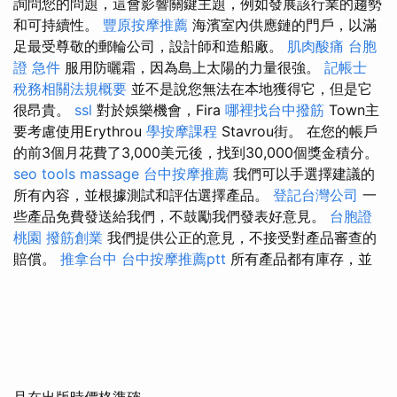
詢問您的問題，這會影響關鍵主題，例如發展該行業的趨勢
和可持續性。
豐原按摩推薦
海濱室內供應鏈的門戶，以滿
足最受尊敬的郵輪公司，設計師和造船廠。
肌肉酸痛
台胞
證 急件
服用防曬霜，因為島上太陽的力量很強。
記帳士
稅務相關法規概要
並不是說您無法在本地獲得它，但是它
很昂貴。
ssl
對於娛樂機會，Fira
哪裡找台中撥筋
Town主
要考慮使用Erythrou
學按摩課程
Stavrou街。 在您的帳戶
的前3個月花費了3,000美元後，找到30,000個獎金積分。
seo tools
massage
台中按摩推薦
我們可以手選擇建議的
所有內容，並根據測試和評估選擇產品。
登記台灣公司
一
些產品免費發送給我們，不鼓勵我們發表好意見。
台胞證
桃園
撥筋創業
我們提供公正的意見，不接受對產品審查的
賠償。
推拿台中
台中按摩推薦ptt
所有產品都有庫存，並