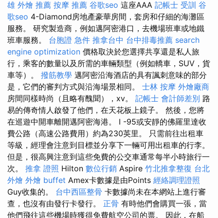
雄 外燴 推薦
按摩 推薦
谷歌seo
這座AAA
記帳士 受訓
谷
歌seo
4-Diamond房地產豪華房間，套房和仔細的海灘區
服務。 研究製造商，例如邁阿密港口，去機場班車或地鐵
班車服務。
台胞證 急件
推拿台中
台中排毒推薦
search
engine optimization
價格取決於您選擇共享還是私人旅
行，乘客的數量以及所需的車輛類型（例如轎車，SUV，貨
車等）。
撥筋教學
邁阿密沿海酒店的具有諷刺意味的部分
是，它們的審判方式與沿海場景相同。
士林 按摩
外燴廠商
房間同樣時尚（且略有醜聞），xv。
記帳士 會計師差別
路
易的傳奇情人啟發了他們，在天花板上鏡子。 然後，您將
在巡遊中開車離開邁阿密海港。 I -95或安靜的佛羅里達收
費公路（高速公路費用）約為230英里。 只需前往出租車
等級，經理會注意到目標並分享下一輛可用出租車的行李。
但是，很高興注意到這些免費的公交車通常每半小時旅行一
次。
推拿 證照
Hilton
數位行銷
Aspire
竹北推拿整復
台北
外燴
外燴 buffet
Amex卡數據是由Points
經絡調理證照
Guy收集的。
台中西區整骨
卡數據尚未在本網站上進行審
查，也沒有由發行卡發行。
正骨
有時他們會購買一張，當
他們飛往這些機場時獲得免費航空公司的票。 因此，在船