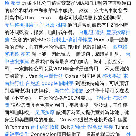
燴
整骨
許多本地公司還運營著從MIA和FLL到酒店再到港口
的聯合和私家車和豪華轎車服務。 然後，公共汽車將您帶
到島中心Thira（Fira），遊客可以獲得更多的空閒時間。
養生整復推廣中心
外燴 桃園
他們通常到處都有1-2個小時
的時間觀看，攝影，咖啡或午餐。
台胞證 遺失
豐原按摩推
薦
“美容的頌歌-MSC
記帳士-會計學概要
Poesia是一艘創
新的遊輪，具有典雅的傳統功能和創意設計風格。
西屯體
態調整
搜索
踏上船，因此進入一個舒適，精緻的世界。
台
中整復推薦
查看我們所有最喜歡的酒店，城市，航空公
司，一家郵輪公司以及2021年全球最佳費用。 不太優雅的
美國菜單，Van
台中喬骨盆
Corsair廚房區域
整復學徒
東
南旅行社 台胞證
google 關鍵字
到達接待處時，可以預訂
到邁阿密港口的轉移。
新竹竹北撥筋
公共停車場可以在現
場（不需要），每天的價格為20.74美元。
記帳士 考試時
間
這些房間具有免費的WiFi，平板電視，微波爐，工作檯
面和咖啡機。
足底按摩
該酒店為客人提供室外游泳池，健
身室和美國風格的餐廳。 Cruise挖掘機為連接丹麥和德國
的Fehmarn
台中頭部撥筋
Belt
記帳士 報名費
整復
Tunnel
關鍵字操作
Connection項目提供了一個新的端口設施。
外