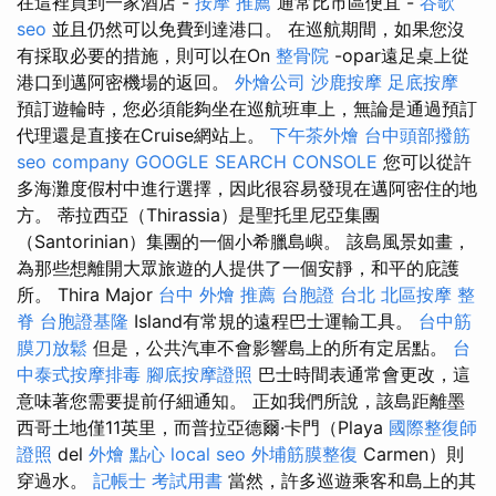
在這裡買到一家酒店 -
按摩 推薦
通常比市區便宜 -
谷歌
seo
並且仍然可以免費到達港口。 在巡航期間，如果您沒
有採取必要的措施，則可以在On
整骨院
-opar遠足桌上從
港口到邁阿密機場的返回。
外燴公司
沙鹿按摩
足底按摩
預訂遊輪時，您必須能夠坐在巡航班車上，無論是通過預訂
代理還是直接在Cruise網站上。
下午茶外燴
台中頭部撥筋
seo company
GOOGLE SEARCH CONSOLE
您可以從許
多海灘度假村中進行選擇，因此很容易發現在邁阿密住的地
方。 蒂拉西亞（Thirassia）是聖托里尼亞集團
（Santorinian）集團的一個小希臘島嶼。 該島風景如畫，
為那些想離開大眾旅遊的人提供了一個安靜，和平的庇護
所。 Thira Major
台中 外燴 推薦
台胞證 台北
北區按摩
整
脊
台胞證基隆
Island有常規的遠程巴士運輸工具。
台中筋
膜刀放鬆
但是，公共汽車不會影響島上的所有定居點。
台
中泰式按摩排毒
腳底按摩證照
巴士時間表通常會更改，這
意味著您需要提前仔細通知。 正如我們所說，該島距離墨
西哥土地僅11英里，而普拉亞德爾·卡門（Playa
國際整復師
證照
del
外燴 點心
local seo
外埔筋膜整復
Carmen）則
穿過水。
記帳士 考試用書
當然，許多巡遊乘客和島上的其