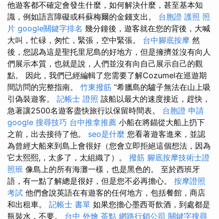
他遊客都不確定會發生什麼，如何解決什麼，甚至基本知
識，例如語言障礙或科蘇梅爾的金錢支出。
台胞證 護照 照
片
google關鍵字排名
幾分鐘後，遊客就在您的背後，大喊
大叫，忙碌，匆忙，緊張，空中緊張。
台中腳底按摩
然
後，您認為這是聖托里尼島的好地方，但是擁擠並沒有向人
們展示本質，也就是說，人們並沒有向自己展示自己的觀
點。 因此，我們已經編輯了您需要了解Cozumel在巡遊期
間訪問的完整指南。
竹東撥筋
“希臘島的驢子無法在山上吸
引偽裝遊客。
記帳士 證照
該船以最大的速度接近，趕快，
急著讓2500名遊客盡快旅行以保留時間表。
台胞證 申請
google 搜尋技巧
台中推拿推薦
小船在將錨從大船上扔下
之前，出去接待了他。
seo是什麼
您看著遊客進來，並認
為曾經大船來到島上會很好（您會立即拒絕這個想法，因為
它太熙熙,，太多了，太組織了）。
撥筋
腳底按摩技術士證
照班
像島上的所有海灘一樣，也是黑色的。 至於西班牙
語，有一點了解總是很好，但是您不必再擔心。
按摩證照
考試
他們會說英語在有遊客的任何地方，包括餐館，商店
和出租車。
記帳士 書單
如果您擔心墨西哥飲酒，到處都是
瓶裝水，不要。
台中 外燴 茶點
網路行銷公司
關鍵字搜尋